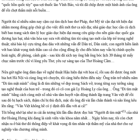
“quốc hồn quốc túy” qua sợi thuốc lào Vĩnh Bảo, và tôi đã chộp được một hình ảnh của ông
để rồi chợt thấm một nỗi buồn…
Người thi sĩ nhiều năm nay cặm cụi tìm dịch bao thơ Pháp, thơ Mỹ từ cận đại tới hiện đại
nhằm mong đóng góp chút gì cho việc đổi mới thơ ca nội địa; nhà giáo dục học cần cù dịch
biết bao trang sách tâm lý học giáo dục hiện đại mong cứu giúp cho nền giáo dục quốc gia
đương lụn bại; nhà văn hóa say sưa với những tìm tòi sáng tạo mới của lớp trẻ trong nghệ
thuật; nhà báo kỳ cựu từng đau đáu với những vấn đề Dân trí, Dân sinh; con người hiền lành
với bao khát vọng tinh thần cao cả cho cộng đồng ấy cho đến hôm nay vẫn bị chính quyền
hoài nghi, đề phòng, cảnh giác - sau khi đã xích tay ông bắt ông bóc lịch 39 tháng từ mấy
chục năm trước chỉ vì lòng yêu Thơ, yêu sự sáng tạo của Thơ Hoàng Cầm…
Nửa giờ nghe ông đàm đạo về nghệ thuật Hậu hiện đại với họa sĩ, rồi sau đó được ông mời
bia hơi Hà Nội và cùng ông trò chuyện, tôi càng hiểu thêm điều này: Ông trăn trở nhiều năm
“Đi tìm mặt mình” cũng là đi tìm những vẻ đẹp trong Sách vở, trong từng suy tưởng sáng
tạo nghệ thuật của bọn trẻ - trong đó có cô con gái Ly Hoàng Ly của ông… Ông “Đi tìm mặt
mình” bằng cách cùng một số nhà văn tâm huyết vận động thành lập trang Văn việt để rồi
sau đó bị hạch sách, thậm chí bị thù địch, mặc dù ông đã vài lần chân thành và não lòng kêu
lên rằng: “Văn Việt không hề có ý định đối đầu với ai cả!”
(1)
Tôi bỗng nhớ lại như in cái ấn tượng khi lần đầu được đọc bài “Người đi tìm mặt”
của nhà
thơ Hoàng Hưng khi đang là sinh viên văn khoa năm nhất… Ngày hôm nay, tôi còn chợt
nhận ra ở bài thơ đó thông điệp về khát vọng đi tìm nhân vật thẩm mỹ của nhà thơ cho sự
nghiệp văn chương riêng mình.