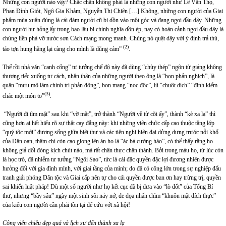
Những con người nào vậy? Chắc chắn không phải là những con người như Lê Văn Thọ,
Phan Đình Giót, Ngô Gia Khảm, Nguyễn Thị Chiên […] Không, những con người của Giai
phẩm mùa xuân đúng là cái đám người cũ bị dồn vào một góc và đang ngoi đầu dậy. Những
con người hư hỏng ấy trong bao lâu bị chính nghĩa dồn ép, nay có hoàn cảnh ngoi đầu dậy là
chúng liền phá vỡ nước sơn Cách mạng mong manh. Chúng nó quật dậy với ý định trả thù,
(2)
táo tợn hung hăng lại càng cho mình là dũng cảm”
.
Thế rồi nhà văn “canh cổng” tư tưởng chế độ này đã dùng “chùy thép” ngôn từ giáng không
thương tiếc xuống tư cách, nhân thân của những người theo ông là “bọn phản nghịch”, là
quân “mưu mô làm chính trị phản động”, bọn mang “nọc độc”, lũ “chuột dịch” “định kiếm
(3)
chác một món to”
.
“Người đi tìm mặt” sau khi “vỡ mặt”, trở thành “Người về từ cõi ấy”, thành “kẻ xa lạ” thì
cũng hơn ai hết hiểu rõ sự thật cay đắng này: khi những viên chức cấp cao thuộc tầng lớp
“quý tộc mới” đương sống giữa biệt thự và các tiện nghi hiện đại dửng dưng trước nỗi khổ
của Dân oan, thậm chí còn cao giọng lên án họ là “ác bá cường hào”, có thể thấy rằng họ
không giả dối đóng kịch chút nào, mà rất chân thực chân thành. Bởi trong máu họ, từ lúc còn
là học trò, đã nhiễm tư tưởng “Ngôi Sao”, tức là cái đặc quyền đặc lợi đương nhiên được
hưởng đối với gia đình mình, với giai tầng của mình; do đã có công lớn trong sự nghiệp đấu
tranh giải phóng Dân tộc và Giai cấp nên tự cho cái quyền được ban ơn hay trừng trị, quyền
sai khiến luật pháp! Dù một số người như họ kết cục đã bị đưa vào “lò đốt” của Tổng Bí
thư, nhưng “bầy sâu” ngày một sinh sôi nảy nở, đe dọa nhấn chìm “khuôn mặt đích thực”
của kiểu con người cần phải tồn tại để cứu vớt xã hội!
Công viên chiều đẹp quá và lịch sự đến thành xa lạ