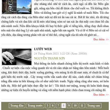
nhẹ nhàng nhỏ nhẻ từ cách ăn, cách ngủ cả đến lúc Mèo gần
gũi, nũng nịu bên chủ để được che chở vuốt ve. Tôi không thích
Mèo và không bao giờ có ý nghĩ là mình sẽ nuôi Mèo. Tôi cho
rằng cái cách dịu dàng của Mèo như một sự dối trá ẩn sau cái ác. Bởi lẽ lúc nhỏ, tôi đã từng
chứng kiến và xót đau khi cái lũ mèo nhà hàng xóm xé tan xác ăn thịt mấy con chim bồ câu
nhà mình nuôi. Nửa đêm khuya khắc tôi hay bị thức giấc vì tiếng kêu, tiếng chạy đuổi nhau
trên mái tôn nhà ông Lý sát cạnh nhà mình, nghe bắt rợn người. Và có lẽ vì Mèo nó có cái vẻ
yểu điệu, dịu dàng tương phản với cái vẻ thô thô, cứng ngắt của tôi nên tôi ghét nó...
Đọc thêm
LƯỚT WEB
24 Tháng Mười 2023
3:22 CH
(Xem: 29930)
NGUYỄN THANH SƠN
Mọi thông tin luôn nhanh chóng hiển thị trước mán hình vi tính
. Chuỗi sự kiện của cuộc sống quanh tôi và tôi cảm nhận nó bằng tâm hồn mình./ Mỗi buổi
sáng, khi thức thức dậy, bước xuống giường, vén mùng là tôi đã start máy, rê chuột là cả thế
giới hiển thị trước mặt . Cây trong vườn vẫn xanh như độ nào, cành nhãn nở chùm bông
trắng đầu mùa in bên khung cửa sổ như một bức tranh. Ngày nắng cũng như mưa, nó luôn
hiển thị. Một thế giới hiện thực đầy hư ảo! / Tôi thích mơ mộng, trong tôi luôn hình dung
những sự kiện rồi huyễn tưởng và sống với niềm hạnh phúc chứa chan trong cõi mộng đó.
Đọc thêm
Trang đầu
Trang trước
5
6
7
8
9
10
11
Trang sau