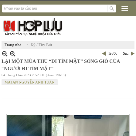
›
Trang nhà
Ký / Tùy Bút
Trước
Sau
LẠI MỘT MÙA THU “ĐI TÌM MẶT” SÓNG GIÓ CỦA
“NGƯỜI ĐI TÌM MẶT”
04 Tháng Chín 2023
8:52 CH
(Xem: 29613)
MAI AN NGUYỄN ANH TUẤN