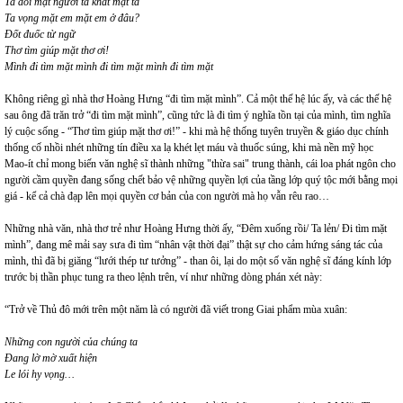
Ta đói mặt người ta khát mặt ta
Ta vọng mặt em mặt em ở đâu?
Đốt đuốc từ ngữ
Thơ tìm giúp mặt thơ ơi!
Mình đi tìm mặt mình đi tìm mặt mình đi tìm mặt
Không riêng gì nhà thơ Hoàng Hưng “đi tìm mặt mình”. Cả một thế hệ lúc ấy, và các thế hệ
sau ông đã trăn trở “đi tìm mặt mình”, cũng tức là đi tìm ý nghĩa tồn tại của mình, tìm nghĩa
lý cuộc sống - “Thơ tìm giúp mặt thơ ơi!” - khi mà hệ thống tuyên truyền & giáo dục chính
thống cố nhồi nhét những tín điều xa lạ khét lẹt máu và thuốc súng, khi mà nền mỹ học
Mao-ít chỉ mong biến văn nghệ sĩ thành những "thừa sai" trung thành, cái loa phát ngôn cho
người cầm quyền đang sống chết bảo vệ những quyền lợi của tầng lớp quý tộc mới bằng mọi
giá - kể cả chà đạp lên mọi quyền cơ bản của con người mà họ vẫn rêu rao…
Những nhà văn, nhà thơ trẻ như Hoàng Hưng thời ấy, “Đêm xuống rồi/ Ta lẻn/ Đi tìm mặt
mình”, đang mê mải say sưa đi tìm “nhân vật thời đại” thật sự cho cảm hứng sáng tác của
mình, thì đã bị giăng “lưới thép tư tưởng” - than ôi, lại do một số văn nghệ sĩ đáng kính lớp
trước bị thần phục tung ra theo lệnh trên, ví như những dòng phán xét này:
“Trở về Thủ đô mới trên một năm là có người đã viết trong Giai phẩm mùa xuân:
Những con người của chúng ta
Đang lờ mờ xuất hiện
Le lói hy vọng…