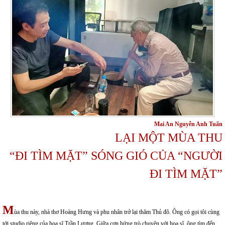
Mai An Nguyễn Anh Tuấn
LẠI MỘT MÙA THU
“ĐI TÌM MẶT” SÓNG GIÓ CỦA “NGƯỜI
ĐI TÌM MẶT”
M
ùa thu này, nhà thơ Hoàng Hưng và phu nhân trở lại thăm Thủ đô. Ông có gọi tôi cùng
tới studio riêng của họa sĩ Trần Lương. Giữa cơn hứng trò chuyện với họa sĩ, ông tìm đến