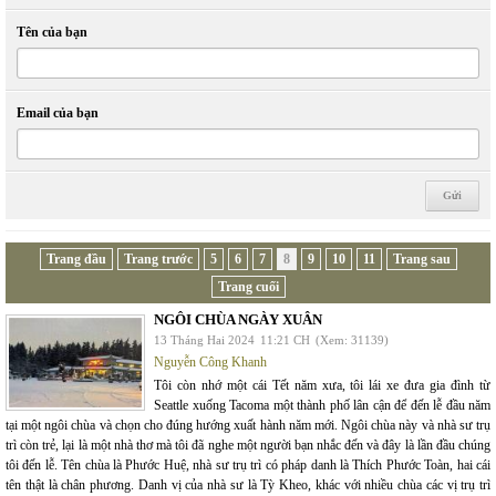
Tên của bạn
Email của bạn
Trang đầu
Trang trước
5
6
7
8
9
10
11
Trang sau
Trang cuối
NGÔI CHÙA NGÀY XUÂN
13 Tháng Hai 2024
11:21 CH
(Xem: 31139)
Nguyễn Công Khanh
Tôi còn nhớ một cái Tết năm xưa, tôi lái xe đưa gia đình từ
Seattle xuống Tacoma một thành phố lân cận để đến lễ đầu năm
tại một ngôi chùa và chọn cho đúng hướng xuất hành năm mới. Ngôi chùa này và nhà sư trụ
trì còn trẻ, lại là một nhà thơ mà tôi đã nghe một người bạn nhắc đến và đây là lần đầu chúng
tôi đến lễ. Tên chùa là Phước Huệ, nhà sư trụ trì có pháp danh là Thích Phước Toàn, hai cái
tên thật là chân phương. Danh vị của nhà sư là Tỳ Kheo, khác với nhiều chùa các vị trụ trì