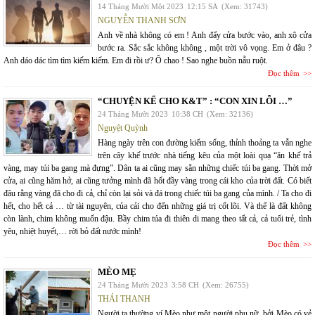
14 Tháng Mười Một 2023
12:15 SA
(Xem: 31743)
NGUYỄN THANH SƠN
Anh về nhà không có em ! Anh đẩy cửa bước vào, anh xô cửa
bước ra. Sắc sắc không không , một trời vô vọng. Em ở đâu ?
Anh dáo dác tìm tìm kiếm kiếm. Em đi rồi ư? Ô chao ! Sao nghe buồn nẫu ruột.
Đọc thêm
“CHUYỆN KỂ CHO K&T” : “CON XIN LỖI …”
24 Tháng Mười 2023
10:38 CH
(Xem: 32136)
Nguyệt Quỳnh
Hàng ngày trên con đường kiếm sống, thỉnh thoảng ta vẫn nghe
trên cây khế trước nhà tiếng kêu của một loài quạ “ăn khế trả
vàng, may túi ba gang mà đựng”. Dân ta ai cũng may sẵn những chiếc túi ba gang. Thời mở
cửa, ai cũng hăm hở, ai cũng tưởng mình đã hốt đầy vàng trong cái kho của trời đất. Có biết
đâu rằng vàng đã cho đi cả, chỉ còn lại sỏi và đá trong chiếc túi ba gang của mình. / Ta cho đi
hết, cho hết cả … từ tài nguyên, của cải cho đến những giá trị cốt lõi. Và thế là đất không
còn lành, chim không muốn đậu. Bầy chim túa đi thiên di mang theo tất cả, cả tuổi trẻ, tình
yêu, nhiệt huyết,… rời bỏ đất nước mình!
Đọc thêm
MÈO MẸ
24 Tháng Mười 2023
3:58 CH
(Xem: 26755)
THÁI THANH
Người ta thường ví Mèo như một người phụ nữ, bởi Mèo có vẻ