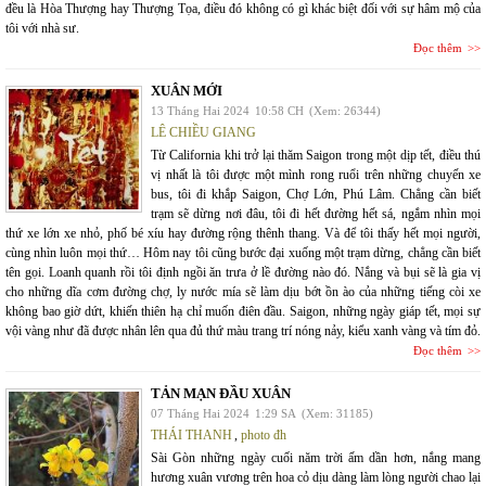
đều là Hòa Thượng hay Thượng Tọa, điều đó không có gì khác biệt đối với sự hâm mộ của
tôi với nhà sư.
Đọc thêm
XUÂN MỚI
13 Tháng Hai 2024
10:58 CH
(Xem: 26344)
LÊ CHIỀU GIANG
Từ California khi trở lại thăm Saigon trong một dịp tết, điều thú
vị nhất là tôi được một mình rong ruổi trên những chuyến xe
bus, tôi đi khắp Saigon, Chợ Lớn, Phú Lâm. Chẳng cần biết
trạm sẽ dừng nơi đâu, tôi đi hết đường hết sá, ngắm nhìn mọi
thứ xe lớn xe nhỏ, phố bé xíu hay đường rộng thênh thang. Và để tôi thấy hết mọi người,
cùng nhìn luôn mọi thứ… Hôm nay tôi cũng bước đại xuống một trạm dừng, chẳng cần biết
tên gọi. Loanh quanh rồi tôi định ngồi ăn trưa ở lề đường nào đó. Nắng và bụi sẽ là gia vị
cho những dĩa cơm đường chợ, ly nước mía sẽ làm dịu bớt ồn ào của những tiếng còi xe
không bao giờ dứt, khiến thiên hạ chỉ muốn điên đầu. Saigon, những ngày giáp tết, mọi sự
vội vàng như đã được nhân lên qua đủ thứ màu trang trí nóng nảy, kiểu xanh vàng và tím đỏ.
Đọc thêm
TẢN MẠN ĐẦU XUÂN
07 Tháng Hai 2024
1:29 SA
(Xem: 31185)
THÁI THANH
,
photo đh
Sài Gòn những ngày cuối năm trời ấm dần hơn, nắng mang
hương xuân vương trên hoa cỏ dịu dàng làm lòng người chao lại