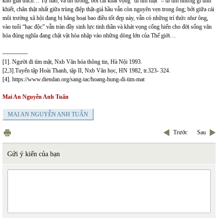
khó giải thích… Tự hào, và tin tưởng, bởi cái khát vọng “đi tìm mặt” – đi tìm những gì tinh
khiết, chân thật nhất giữa trùng điệp thật-giả hầu vẫn còn nguyên vẹn trong ông; bởi giữa cái
môi trường xã hội đang bị băng hoại bao điều tốt đẹp này, vẫn có những trí thức như ông,
vào tuổi “hạc độc” vẫn tràn đầy sinh lực tinh thần và khát vọng cống hiến cho đời sống văn
hóa đúng nghĩa đang chật vật hòa nhập vào những dòng lớn của Thế giới…
-------------
[1]. Người đi tìm mặt, Nxb Văn hóa thông tin, Hà Nội 1993.
[2,3].Tuyển tập Hoài Thanh, tập II, Nxb Văn học, HN 1982, tr.323- 324.
[4].
https://www.diendan.org/sang-tac/hoang-hung-di-tim-mat
Mai An Nguyễn Anh Tuấn
MAI AN NGUYỄN ANH TUẤN
Trước
Sau
Gửi ý kiến của bạn