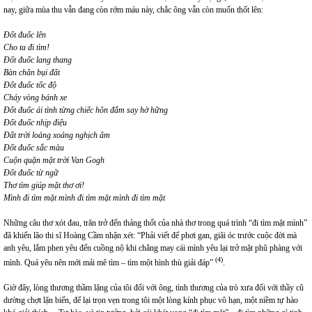
nay, giữa mùa thu vẫn đang còn rớm máu này, chắc ông vẫn còn muốn thốt lên:
Đốt đuốc lên
Cho ta đi tìm!
Đốt đuốc lang thang
Bàn chân bụi đất
Đốt đuốc tốc độ
Cháy vòng bánh xe
Đốt đuốc ái tình từng chiếc hôn đắm say hờ hững
Đốt đuốc nhịp điệu
Đất trời loảng xoảng nghịch âm
Đốt đuốc sắc màu
Cuộn quặn mặt trời Van Gogh
Đốt đuốc từ ngữ
Thơ tìm giúp mặt thơ ơi!
Mình đi tìm mặt mình đi tìm mặt mình đi tìm mặt
Những câu thơ xót đau, trăn trở đến thảng thốt của nhà thơ trong quá trình “đi tìm mặt mình”
đã khiến lão thi sĩ Hoàng Cầm nhận xét: “Phải viết để phơi gan, giãi óc trước cuộc đời mà
anh yêu, lắm phen yêu đến cuồng nộ khi chẳng may cái mình yêu lại trở mặt phũ phàng với
(4)
mình. Quá yêu nên mới mải mê tìm – tìm một hình thù giải đáp”
.
Giờ đây, lòng thương thầm lặng của tôi đối với ông, tình thương của trò xưa đối với thầy cũ
dường chợt lặn biến, để lại trọn vẹn trong tôi một lòng kính phục vô hạn, một niềm tự hào