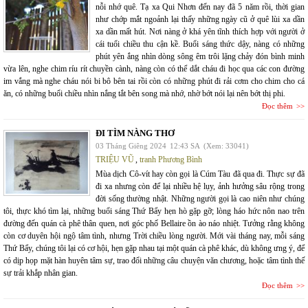
nỗi nhớ quê. Tạ xa Qui Nhơn đến nay đã 5 năm rồi, thời gian
như chớp mắt ngoảnh lại thấy những ngày cũ ở quê lùi xa dần
xa dần mất hút. Nơi nàng ở khá yên tĩnh thích hợp với người ở
cái tuổi chiều thu cận kề. Buổi sáng thức dậy, nàng có những
phút yên ắng nhìn dòng sông êm trôi lặng chảy đón bình minh
vừa lên, nghe chim ríu rít chuyền cành, nàng còn có thể dắt cháu đi học qua các con đường
im vắng mà nghe cháu nói bi bô bên tai rồi còn có những phút đi rải cơm cho chim cho cá
ăn, có những buổi chiều nhìn nắng tắt bên song mà nhớ, nhờ bớt nói lại nên bớt thị phi.
Đọc thêm
ĐI TÌM NÀNG THƠ
03 Tháng Giêng 2024
12:43 SA
(Xem: 33041)
TRIỆU VŨ
,
tranh Phương Bình
Mùa dịch Cô-vít hay còn gọi là Cúm Tàu đã qua đi. Thực sự đã
đi xa nhưng còn để lại nhiều hệ lụy, ảnh hưởng sâu rộng trong
đời sống thường nhật. Những người gọi là cao niên như chúng
tôi, thực khó tìm lại, những buổi sáng Thứ Bẩy hẹn hò gặp gỡ; lòng háo hức nôn nao trên
đường đến quán cà phê thân quen, nơi góc phố Bellaire ồn ào náo nhiệt. Tưởng rằng không
còn cơ duyên hội ngộ tâm tình, nhưng Trời chiều lòng người. Mới vài tháng nay, mỗi sáng
Thứ Bẩy, chúng tôi lại có cơ hội, hẹn gặp nhau tại một quán cà phê khác, dù không ưng ý, để
có dịp họp mặt hàn huyên tâm sự, trao đổi những câu chuyện văn chương, hoặc tâm tình thế
sự trải khắp nhân gian.
Đọc thêm