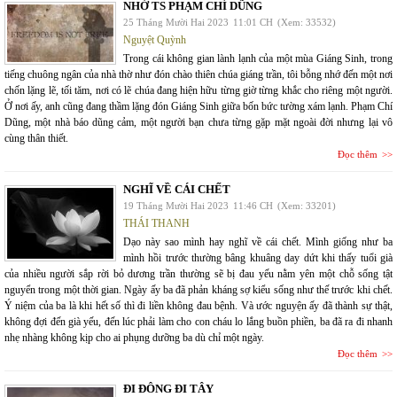
NHỚ TS PHẠM CHÍ DŨNG
25 Tháng Mười Hai 2023
11:01 CH
(Xem: 33532)
Nguyệt Quỳnh
Trong cái không gian lành lạnh của một mùa Giáng Sinh, trong
tiếng chuông ngân của nhà thờ như đón chào thiên chúa giáng trần, tôi bỗng nhớ đến một nơi
chốn lặng lẽ, tối tăm, nơi có lẽ chúa đang hiện hữu từng giờ từng khắc cho riêng một người.
Ở nơi ấy, anh cũng đang thầm lặng đón Giáng Sinh giữa bốn bức tường xám lạnh. Phạm Chí
Dũng, một nhà báo dũng cảm, một người bạn chưa từng gặp mặt ngoài đời nhưng lại vô
cùng thân thiết.
Đọc thêm
NGHĨ VỀ CÁI CHẾT
19 Tháng Mười Hai 2023
11:46 CH
(Xem: 33201)
THÁI THANH
Dạo này sao mình hay nghĩ về cái chết. Mình giống như ba
mình hồi trước thường bâng khuâng day dứt khi thấy tuổi già
của nhiều người sắp rời bỏ dương trần thường sẽ bị đau yếu nằm yên một chỗ sống tật
nguyển trong một thời gian. Ngày ấy ba đã phản kháng sợ kiểu sống như thế trước khi chết.
Ý niệm của ba là khi hết số thì đi liền không đau bệnh. Và ước nguyện ấy đã thành sự thật,
không đợi đến già yếu, đến lúc phải làm cho con cháu lo lắng buồn phiền, ba đã ra đi nhanh
nhẹ nhàng không kịp cho ai phụng dưỡng ba dù chỉ một ngày.
Đọc thêm
ĐI ĐÔNG ĐI TÂY