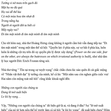
Tường vi nở mưa trên gạch đỏ
Mặt họ no đủ quá
Họ vui dễ thế kia
Cả một mùa hoa tím nhợt đi
Trong nắng hạ.
Người ơi người đời ta biết có
Mấy ngày vui?
Đi tìm mặt mình đi tìm mặt mình đi tìm mặt mình
Cho tới hôm nay, nhà thơ Hoàng Hưng cùng không ít người cầm bút vẫn đang tiếp tục “Đi
tìm mặt mình” trong một tâm thế xã hội: “Quyền lực ở phía này, sự sợ hãi ở phía kia, luôn
luôn là những cột trụ trên đó uy quyền phi lý được xây dựng” (
Power on the one side, fear
on the other, are always the buttresses on which irrational authority is built
), như nhà tâm
lý học người Đức Erich Fromm từng nói.
Nhà thơ từng “ Tồn tại trong sự tuyệt vọng” chắc chắn chưa lúc nào quên đi cái giấc mộng
về “Nhân vật thời đại” lý tưởng của mình; kể cả lúc “Một năm sau còn nghẹn giữa cuộc vui/
Hai năm còn mộng toát mồ hôi” cũng khắc khoải nghĩ đến:
Những con người của chúng ta
Đang lờ mờ xuất hiện
Le lói hy vọng…
Vậy, “Những con người của chúng ta” đó hiện giờ là ai, và đang ở đâu? Sự “lờ mờ xuất
hiện” của nó từ hơn nửa thế kỷ trước làm cả xã hội “le lói hy vọng”, đã xuất hiện chưa? Hôm