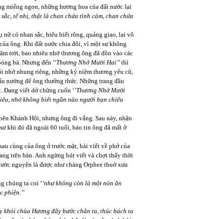
g miếng ngon, những hương hoa của đất nước lại
u sắc, tế nhị, thật là chan chứa tình cảm, chan chứa
nữ có nhan sắc, hiểu biết rộng, quảng giao, lại vô
của ông. Khi đất nước chia đôi, vì một sự không
năm trời, bao nhiêu nhớ thương ông đã dồn vào các
bóng bà. Nhưng đến ‘‘
Thương Nhớ Mười Hai’’
thì
nỗi nhớ nhung riêng, những kỷ niệm thương yêu cũ,
 nấu nướng để ông thưởng thức. Những trang đầu
t. Đang viết dở chừng cuốn ‘
‘Thương Nhớ Mười
iêu, nhớ không biết ngần nào người bạn chiếu
à bên Khánh Hội, nhưng ông đi vắng. Sau này, nhận
sư khi đó đã ngoài 60 tuổi, báo tin ông đã mất ở
au cùng của ông ở trước mặt, bài viết về phở của
ng trên bàn. Anh ngừng bút viết và chợt thấy thời
g ước nguyện là được như chàng Orphee thuở xưa
.
g chúng ta coi ‘
‘như không còn là một nón ăn
c phiện.’’
ây khói chùa Hương đẩy bước chân ta, thúc bách ta