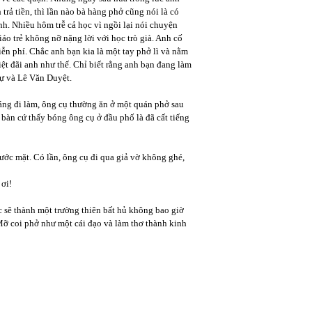
trả tiền, thì lần nào bà hàng phở cũng nói là có
ỉnh. Nhiều hôm trễ cả học vì ngồi lại nói chuyện
iáo trẻ không nỡ nặng lời với học trò già. Anh cố
iễn phí. Chắc anh bạn kia là một tay phở lì và nằm
iệt đãi anh như thế. Chỉ biết rằng anh bạn đang làm
ự và Lê Văn Duyệt.
sáng đi làm, ông cụ thường ăn ở một quán phở sau
 bàn cứ thấy bóng ông cụ ở đầu phố là đã cất tiếng
rước mặt. Có lần, ông cụ đi qua giả vờ không ghé,
 ơi!
c sẽ thành một trường thiên bất hủ không bao giờ
Mỡ coi phở như một cái đạo và làm thơ thành kinh