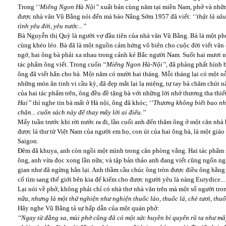
Trong ‘
‘Miếng Ngon Hà Nội’’
xuất bản cùng năm tại miền Nam, phở và nhữn
được nhà văn Vũ Bằng nói đến mà báo Nắng Sớm 1957 đã viết: ‘
‘thật là sâ
tình yêu đời, yêu nước...’’
Bà Nguyễn thị Quỳ là người vợ đầu tiên của nhà văn Vũ Bằng. Bà là một phụ 
cùng khéo léo. Bà đã là một nguồn cảm hứng vô biên cho cuộc đời viết văn 
ngờ, hai ông bà phải xa nhau trong cảnh kẻ Bắc người Nam. Suốt hai mươi 
tác phẩm ông viết. Trong cuốn ‘‘
Miếng Ngon Hà-Nội’’
, đã phảng phất hình 
ông đã viết hẳn cho bà. Một năm có mười hai tháng. Mỗi tháng lại có một 
những món ăn tinh vi cầu kỳ, đã đẹp mắt lại lạ miệng, tự tay bà chăm chút
của hai tác phẩm trên, ông đều đề tặng bà với những lời nhớ thương tha thiế
Hai’’
thì nghe tin bà mất ở Hà nội, ông đã khóc; ‘
‘Thương không biết bao nh
chăn... cuốn sách này để thay mấy lời ai điếu.’’
Mấy tuần trước khi rời nước ra đi, lần cuối anh đến thăm ông ở một căn nh
được lá thư từ Việt Nam của người em họ, con út của hai ông bà, là một giáo 
Saigon.
Đêm đã khuya, anh còn ngồi một mình trong căn phòng vắng. Hai tác phẩm s
ông, anh vừa đọc xong lần nữa; và tập bản thảo anh đang viết cũng ngổn nga
gian như đã ngừng hẳn lại. Anh thầm cầu chúc ông tròn được điều ông hằn
cố tìm sang thế giới bên kia để kiếm cho được người yêu là nàng Eurydice..
Lại nói về phở, không phải chỉ có nhà thơ nhà văn trên mà một số người tron
nữa, nhưng là một thứ nghiện như nghiện thuốc lào, thuốc lá, chè tươi, thuố
Hãy nghe Vũ Bằng tả sự hấp dẫn của một quán phở:
‘‘Ngay từ đằng xa, mùi phở cũng đã có một sức huyền bí quyến rũ ta như m