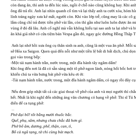
còn đang ăn, thì anh ta đến lúc nào, ngồi ở chỗ nào cũng không hay. Khi anh 
ông đã trả rồi. Anh lại nhìn quanh cố tìm và lại thấy anh ta cười xòa, hóm h
lính tráng ngày xưa kẻ mất, người còn. Khi vào lớp trễ, cũng may là các cô g
lắm cũng chỉ trả được tiền phở vài lần, còn thì gần như luôn luôn được ăn m
vùng ở đó đã lâu. Anh cố nghĩ mà vẫn không hiểu tại sao anh ta lại nhớ và b
ăn khá giả nhờ có cửa tiệm bán Vespa gần đó, ngay góc đường Hồng Thập T
Anh lại nhớ hồi xưa ông cụ thân sinh ra anh, cũng là một vua ăn phở. Mỗi 
sở Hỏa xa Saigon. Quen quá đến nỗi như một tiền lệ bất di bất dịch, chú dọn
gọi vào trong bếp:
-Một tái nạm hành trần, nước trong, một đĩa hành tây ngâm dấm!
Khi ông đến nơi là đã có sẵn sàng một tô phở ngon lành, nóng hổi bốc hơi t
khiến chú ta vừa bưng bát phở vừa kêu ơi ới:
-Tái nạm hành trần, nước trong, một đĩa hành ngâm dấm, có ngay rồi đây cụ
Nếu đem góp nhặt tất cả các giai thoại về phở của anh và mọi người thì chắ
hết. Nhất là khi nghĩ đến những áng văn chương có hạng về phở. Thi sĩ Tú 
điển để ca tụng phở:
...
Phở đại bổ! tốt bằng mười thuốc bắc.
Quế, phụ, sâm, nhưng chưa chắc đã hơn gì.
Phở bổ âm, dương, phế, thận, can, tì,
Bổ cả ngũ tạng, tứ chi cùng bát mạch.