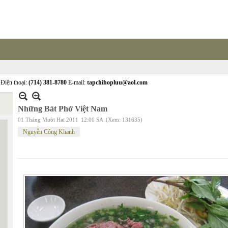
Điện thoại:
(714) 381-8780
E-mail:
tapchihopluu@aol.com
Những Bát Phở Việt Nam
01 Tháng Mười Hai 2011
12:00 SA
(Xem: 131635)
Nguyễn Công Khanh