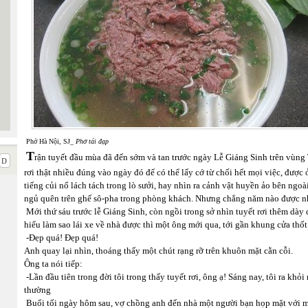
Phở Hà Nội, SJ
_ Phở tái đạp
T
rận tuyết đầu mùa đã đến sớm và tan trước ngày Lễ Giáng Sinh trên vùng
rơi thật nhiều đúng vào ngày đó để có thể lấy cớ từ chối hết mọi việc, đượ
tiếng củi nổ lách tách trong lò sưởi, hay nhìn ra cảnh vật huyền ảo bên ngo
ngủ quên trên ghế sô-pha trong phòng khách. Nhưng chẳng năm nào được n
Mới thứ sáu trước lễ Giáng Sinh, còn ngồi trong sở nhìn tuyết rơi thêm dày
hiểu làm sao lái xe về nhà được thì một ông mới qua, tới gần khung cửa thốt
-Đẹp quá! Đẹp quá!
Anh quay lại nhìn, thoáng thấy một chút rạng rỡ trên khuôn mặt cằn cỗi.
Ông ta nói tiếp:
-Lần đầu tiên trong đời tôi trong thấy tuyết rơi, ông ạ! Sáng nay, tôi ra khỏi
thường
Buổi tối ngày hôm sau, vợ chồng anh đến nhà một người bạn họp mặt với 