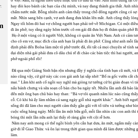
ở Việt Nam, từ ngoài theo điệu nhạc dìu cô dâu đi vào. Anh hình dung lại 
hay đòi kẹo bánh các bạn của chị mình, và nay đang thành gia thất. Anh nhì
ữ:
chấm nước mắt. Bỗng nhiên anh cảm thấy trong chỗ đông người cũng có sự 
mắt. Nhìn sang bên cạnh, vợ anh đang đưa khăn lên mắt. Anh cũng thấy lò
Ngay tối hôm đó hai vợ chồng người bạn phải trở về Michigan. Có một điều
m
đi ăn phở; tuy rằng ngày hôm trước cô em gái đã đưa họ đi thăm quán phở Bắ
Họ ở một vùng có ít người Việt, không có quán ăn Việt Nam. Anh có cảm tư
cho cô em vợ, mục đích của anh bạn là phải đi ăn phở. Cũng như anh mỗi lần 
định phải đến Bolsa làm một tô phở trước đã, rồi tất cả mọi chuyện sẽ tính 
đại diện nhà gái phải đưa cô dâu chú rể đi chào các bàn tiệc thì hai người, a
phở ngoài phố rồi!
Đã qua một Giáng Sinh bận rộn nhưng đầy ý nghĩa của tình bạn cũ mới, và 
nào cũng vậy, cứ giờ này các con gái anh lại sắp nhờ:‘‘Bố ra gốc vườn cắt 
mai.’’ Lắm khi anh cố ngồi suy nghĩ mà giòng tư tưởng cứ bị gián đoạn vì t
nấu bánh chưng và sửa soạn cỗ bàn cho ba ngày tết. Nhiều lần anh đã bảo làm
đến một ông bạn chủ báo hay than: ‘‘Bà vợ tôi quanh năm lúc nào cũng thấy
cỗ. Có khi bà ấy làm nhầm cả sang ngày giỗ nhà người khác’’. Anh biết ngư
sống đó đã làm cho mọi người cảm thấy gần gũi với tổ tiên và tưởng như hì
cuộc sống hàng ngày. Mỗi lần ăn một bữa giỗ, mỗi lần nhìn các con anh th
bóng thì một lần nữa anh lại thấy rõ ràng gần với cội rễ hơn.
Năm nay anh mong có thể ngồi bình yên cắn hạt dưa, ăn mứt, ngắm mấy càn
giờ đi lễ Giao Thừa: và ôn lại trong thời gian qua mình đã làm được những
làm.