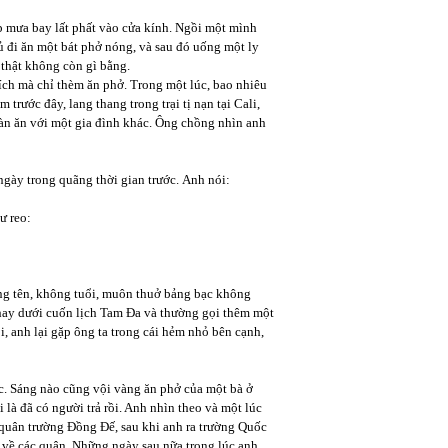
ớp mưa bay lất phất vào cửa kính. Ngồi một mình
ủ đi ăn một bát phở nóng, và sau đó uống một ly
thật không còn gì bằng.
ích mà chỉ thèm ăn phở. Trong một lúc, bao nhiêu
rước đây, lang thang trong trại tị nạn tại Cali,
àn ăn với một gia đình khác. Ông chồng nhìn anh
ngày trong quãng thời gian trước. Anh nói:
ư reo:
ng tên, không tuổi, muôn thuở bảng bạc không
 hay dưới cuốn lịch Tam Đa và thường gọi thêm một
i, anh lại gặp ông ta trong cái hẻm nhỏ bên cạnh,
c. Sáng nào cũng vội vàng ăn phở của một bà ở
là đã có người trả rồi. Anh nhìn theo và một lúc
i quân trường Đồng Đế, sau khi anh ra trường Quốc
về các quận. Những ngày sau nữa trong lúc anh