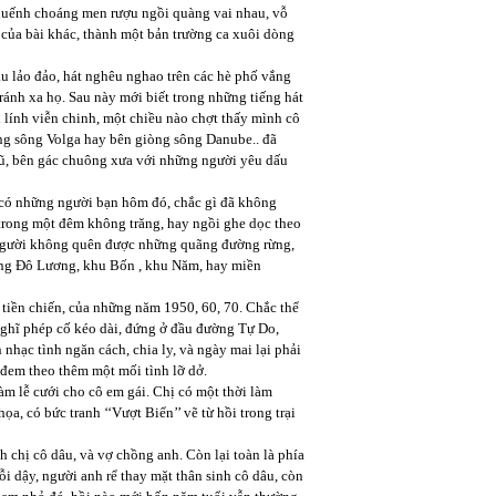
huếnh choáng men rượu ngồi quàng vai nhau, vỗ
 của bài khác, thành một bản trường ca xuôi dòng
 lảo đảo, hát nghêu nghao trên các hè phố vắng
ánh xa họ. Sau này mới biết trong những tiếng hát
 lính viễn chinh, một chiều nào chợt thấy mình cô
òng sông Volga hay bên giòng sông Danube.. đã
cũ, bên gác chuông xưa với những người yêu dấu
 có những người bạn hôm đó, chắc gì đã không
trong một đêm không trăng, hay ngồi ghe dọc theo
người không quên được những quãng đường rừng,
 vùng Đô Lương, khu Bốn , khu Năm, hay miền
tiền chiến, của những năm 1950, 60, 70. Chắc thể
ghĩ phép cố kéo dài, đứng ở đầu đường Tự Do,
 nhạc tình ngăn cách, chia ly, và ngày mai lại phải
 đem theo thêm một mối tình lỡ dở.
m lễ cưới cho cô em gái. Chị có một thời làm
a, có bức tranh ‘‘Vượt Biển’’ vẽ từ hồi trong trại
h chị cô dâu, và vợ chồng anh. Còn lại toàn là phía
i dậy, người anh rể thay mặt thân sinh cô dâu, còn