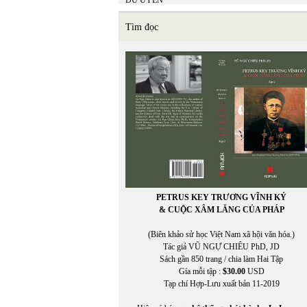
DU UYÊN
DƯƠNG NGHIỄM MẬU
DƯƠNG PHƯƠNG LINH
Tìm đọc
Duy Linh
Dzoãn Minh
PETRUS KEY TRƯƠNG VĨNH KÝ
& CUỘC XÂM LĂNG CỦA PHÁP
(Biên khảo sử học Việt Nam xã hội văn hóa.)
Tác giả VŨ NGỰ CHIÊU PhD, JD
Sách gần 850 trang / chia làm Hai Tập
Gía mỗi tập :
$30.00
USD
Tạp chí Hợp-Lưu xuất bản 11-2019