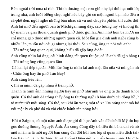
Bên ngoài trời mưa rả rích. Thỉnh thoảng một cơn gió nhẹ lại thổi tạt một l
trong nhà, anh lười biếng chợt nghĩ nếu bây giờ có một người bạn nào đến r
cà-phê đen, ngồi nghe những bản nhạc cũ và nói chuyện phiếm thì cuộc đời 
Anh lại nhớ đến người bạn từ Michigan sang đây, cao lương mỹ vị không th
kỷ niệm và giai thoại quanh gánh phở được gợi lại. Anh nhớ hơn ba mươi năm t
chỉ mong gặp được những người quen cũ. Một lần gia đình anh ngồi cùng b
nhiều lần, muốn nói cái gì nhưng lại thôi. Sau cùng, ông ta nói với anh:
- Tôi trông ông quen quá, không hiểu đã gặp ông ở đâu.
Anh cũng nhìn lại ông, cái hình dáng rất quen thuộc, có lẽ anh đã gặp hàng 
- Tôi trông ông cũng quen lắm.
Cả hai lại tiếp tục ăn. Một lúc ông ta nhìn lại anh một lần nữa và nói gần nh
- Chắc ông hay ăn phở Tàu Bay!
Anh cũng kêu lên:
-,Thì ra mình đã gặp nhau ở tiệm phở.
Thành ra hình ảnh những người hay ăn phở như anh và ông ta đã thành khô
quên. Có thể anh đã trông thấy ông ta thường ngồi ở bàn dưới cái đồng hồ,
tô nước tiết mỗi sáng. Có thể, sau khi ăn xong một tô xe lửa nóng toát mồ hô
với một ly cà phê đá và vài chiếc bánh rán nóng hổi.
Hồi ở Saigon, có một năm anh được gửi đi học Anh văn để chờ đi Mỹ du họ
góc đường Sương Nguyệt Ánh. Ăn xong đứng dậy trả tiền thì bà ta chỉ và nói 
mới nhận ra là một người bạn cùng đại đội hồi học lớp sĩ quan hiện dịch tạ
Gia Hành Chánh đã được Tổng Thống Diệm gửi ra huấn luyện trước khi đưa 