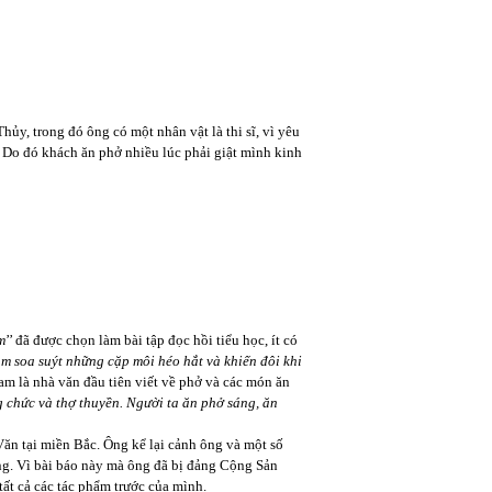
hủy, trong đó ông có một nhân vật là thi sĩ, vì yêu
 Do đó khách ăn phở nhiều lúc phải giật mình kinh
m
’’ đã được chọn làm bài tập đọc hồi tiểu học, ít có
m soa suýt
những cặp môi héo hắt và khiến đôi khi
Lam là nhà văn đầu tiên viết về phở và các món ăn
g chức và thợ thuyền. Người ta ăn phở sáng, ăn
ăn tại miền Bắc. Ông kể lại cảnh ông và một số
ng. Vì bài báo này mà ông đã bị đảng Cộng Sản
tất cả các tác phẩm trước của mình.