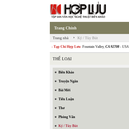
Trang Chính
›
Trang nhà
Ký / Tùy Bút
- Tạp Chí Hợp Lưu
Fountain Valley,
CA 92708
- USA
THỂ LOẠI
Biên Khảo
Truyện Ngắn
Bài Mới
Tiểu Luận
Thơ
Phỏng Vấn
Ký / Tùy Bút