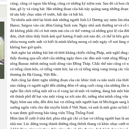
cúng; cũng có ngọn lửa hồng, cũng có những kỷ niệm xưa. Sau đó cả bọn c
bàn, gõ ly và cùng hát. Hát những đoạn của bài này quàng sang những đoạn
từ sáu bẩy chục năm về trước, bất tận và bất hủ.
Tự nhiên anh nhớ lại hình ảnh những người lính Lê Dương say rựợu ôm nhau
Hanoi, Saigon vào các đêm Giáng Sinh xưa. Ngày nhỏ anh thường sợ và cố tr
đó không phẳi chỉ có hơi rượu mà còn có thể vương cả những giọt lệ của đời
đơn, chợt nhìn thấy hình ảnh quê hương ở một nơi nào đó, có thể là bên gi
nhòa trong nước mắt và biết là mình không mong có một ngày về nơi làng 
không bao giờ quên.
Anh nghe lại những bài hát từ thời kháng chiến chống Pháp, anh nghĩ rằng
thấy thoáng qua nỗi nhớ của những ngày theo các đàn anh vượt sông Hồng 
sông Bassac mênh mông xuôi dòng vào Đồng Tháp. Chắc thế nào cũng có 
có tiếng chim kêu, có tiếng vượn hót, lại có cả tiếng súng vang trong các
thượng du Hà Giang, Việt Bắc..
Anh cũng lại được nghe những đoạn của các khúc tình ca não nuột của thời 
nào chẳng có người nghĩ đến những đêm về sáng cuối cùng của những lần n
nghe lần chót tiếng một nữ ca sĩ vọng lại từ một vũ trường, đang hát một bản
rời thành phố để bạt vào một vùng xa xôi nào đó, tưởng như mình cũng vừa
Ngày hôm sau nữa, đến đón hai vợ chồng một người bạn từ Michigan sang là
xướng ngôn viên cho đài truyền hình ở Việt Nam; và anh là một giáo sư hội họ
tị nạn được giữ trong bảo tàng viện Tổng Thống Ford.
Hôm làm lễ cưới ở nhà thờ, phía nhà gái chỉ có hai vợ chồng người bạn là an
nhà trai. Lúc đứng trong thánh đường rộng thênh thang và khúc nhạc cưới trỗ