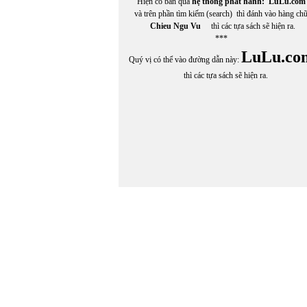
Hiện có bán qua
hệ thống phát hành:
LuLu.com
và trên phần tìm kiếm (search) thì đánh vào hàng ch
Chieu Ngu Vu
thì các tựa sách sẽ hiện ra.
***
LuLu.co
Quý vị có thể vào đường dẫn này:
thì các tựa sách sẽ hiện ra.