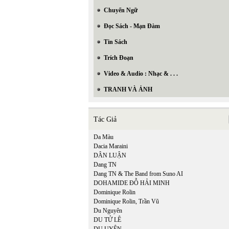
Chuyển Ngữ
Đọc Sách - Mạn Đàm
Tin Sách
Trích Đoạn
Video & Audio : Nhạc & . . .
TRANH VÀ ẢNH
Tác Giả
Da Màu
Dacia Maraini
DÂN LUẬN
Dang TN
Dang TN & The Band from Suno AI
DOHAMIDE ĐỖ HẢI MINH
Dominique Rolin
Dominique Rolin, Trần Vũ
Du Nguyên
DU TỬ LÊ