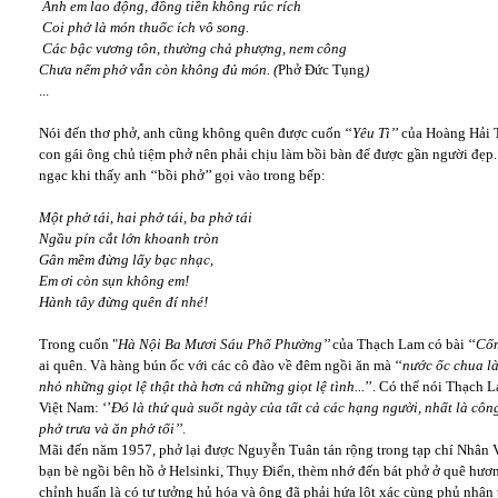
Anh em lao động, đồng tiền không rúc rích
Coi phở là món thuốc ích vô song.
Các bậc vương tôn, thường chả phượng, nem công
Chưa nếm phở vẫn còn không đủ món. (
Phở Đức Tụng
)
...
Nói đến thơ phở, anh cũng không quên được cuốn ‘‘
Yêu Tì’
’ của Hoàng Hải T
con gái ông chủ tiệm phở nên phải chịu làm bồi bàn để được gần người đẹp.
ngạc khi thấy anh ‘‘bồi phở’’ gọi vào trong bếp:
Một phở tái, hai phở tái, ba phở tái
Ngầu pín cắt lớn khoanh tròn
Gân mềm đừng lấy bạc nhạc,
Em ơi còn sụn không em!
Hành tây đừng quên đí nhé!
Trong cuốn "
Hà Nội Ba Mươi Sáu Phố
Phường’’
của Thạch Lam có bài ‘‘
Cố
ai quên. Và hàng bún ốc với các cô đào về đêm ngồi ăn mà ‘‘
nước ốc chua là
nhỏ những giọt lệ thật thà hơn cả những giọt lệ
tình...
’’. Có thể nói Thạch 
Việt Nam: ‘’
Đó là thứ quà suốt ngày của tất cả các hạng người, nhất là côn
phở trưa và ăn phở tối’’
.
Mãi đến năm 1957, phở lại được Nguyễn Tuân tán rộng trong tạp chí Nhân V
bạn bè ngồi bên hồ ở Helsinki, Thụy Điển, thèm nhớ đến bát phở ở quê hươ
chỉnh huấn là có tư tưởng hủ hóa và ông đã phải hứa lột xác cùng phủ nhận 