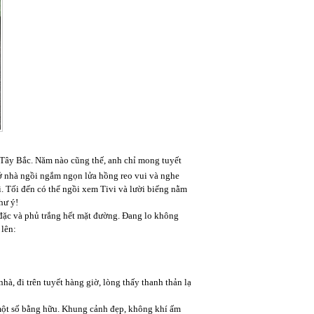
 Tây Bắc. Năm nào cũng thế, anh chỉ mong tuyết
c ở nhà ngồi ngắm ngọn lửa hồng reo vui và nghe
ài. Tối đến có thể ngồi xem Tivi và lười biếng nằm
hư ý!
 đặc và phủ trắng hết mặt đường. Đang lo không
 lên:
 nhà, đi trên tuyết hàng giờ, lòng thấy thanh thản lạ
một số bằng hữu. Khung cảnh đẹp, không khí ấm