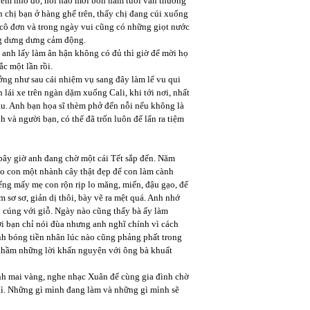
cô em nhỏ đó, hồi nào mới bốn năm tuổi vẫn thường
n chị bạn ở hàng ghế trên, thấy chị đang cúi xuống
cô đơn và trong ngày vui cũng có những giọt nước
ng dưng dưng cảm động.
 anh lấy làm ân hận không có đủ thì giờ để mời họ
c một lần rồi.
ởng như sau cái nhiệm vụ sang đây làm lể vu qui
lái xe trên ngàn dặm xuống Cali, khi tới nơi, nhất
sau. Anh bạn họa sĩ thèm phở đến nỗi nếu không là
nh và người bạn, có thể đã trốn luôn để lẩn ra tiệm
bây giờ anh đang chờ một cái Tết sắp đến. Năm
cho con một nhành cây thật đẹp để con làm cành
iếng mấy mẹ con rộn rịp lo măng, miến, đậu gạo, để
 sơ sơ, giản dị thôi, bày vẽ ra mệt quá. Anh nhớ
 cúng với giỗ. Ngày nào cũng thấy bà ấy làm
ời bạn chỉ nói đùa nhưng anh nghĩ chính vì cách
nh bóng tiền nhân lúc nào cũng phảng phất trong
ì thầm những lời khấn nguyện với ông bà khuất
h mai vàng, nghe nhạc Xuân để cùng gia đình chờ
 gì. Những gì mình đang làm và những gì mình sẽ