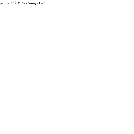
 gọi là
“Lễ Mừng Sống Dai”.