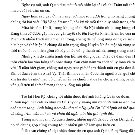
Nghe cụ nói, anh Quán đưa mắt tò mò nhìn lại tôi và chị Trâm nói thêm
nhau cười và cám ơn cụ.
Ngày hôm sau gặp ở nhà hàng, với một số người trong họ hàng chúng t
chúng tôi bài viết
“Bộ Vòng Sơ-men”,
hồi ký về mối tình duy nhất trong đời
Mùa hè năm 1946, trong khung cảnh Hà Nội nhộn nhịp tưng bừng, chàn
Đang tình cờ được gặp một cô gái tuyệt sắc tên Huyền Nhiên là em họ của 
Pháp với nhiều trách nhiệm quan trọng, chàng đã để lòng rung động về sắc đ
hứa hẹn và thể hiện là chàng đã trân trọng tặng Huyền Nhiên một bộ vòng s
thời trước rất ưa thích gồm có bảy chiếc vòng thanh mảnh, tượng trưng cho 
Nhưng khi đó chiến tranh đến hồi sôi động, quân Pháp đã đánh đến Hải 
thời chiến lao vào bóng tối hoạt động. Sau chín năm xa cách vì ly loạn và t
với 15 năm biệt giam, chàng trai ngày xưa giờ đã trở thành một cụ già đơn 
Khi bị đưa về an trí ở Trà Vy, Thái Bình, cụ nhận được tin người xưa, goá ch
khi lìa đời bà nhờ tháo bỏ chiếc nhẫn và chuỗi hạt để lại cho gia đình, bà 
vẫn giữ trên tủ thờ để mang theo xu
Trở lại Hoa Kỳ, chúng tôi nhận được thư anh Phùng Quán có đoạn:
“..Anh ngồi bên cửa sổ nhìn ra Hồ Tây đầy sương mù và cạnh anh là anh Đ
chồng em tặng. Anh bỗng nhớ câu thơ của Nguyễn Du
“
Gió lạnh cả thế gi
và công trình của hai em và cháu đã ngăn bớt làn gió lạnh đó..
Trong nhóm bạn hữu quen thuộc, nhiều người đã đọc về cụ Đang, rất cảm
họ đã chung góp cùng chúng tôi ít nhiều gửi về làm quà biếu cụ.
Ít lâu sau chúng tôi lại nhận được tin cụ qua anh Quán là cụ Đang đã 