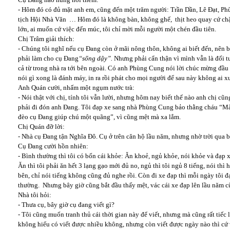
- Hôm đó có đủ mặt anh em, cũng đến một trăm người: Trần Dần, Lê Đạt, P
tịch Hội Nhà Văn … Hôm đó là không bàn, không ghế, thịt heo quay cứ chặt 
lớn, ai muốn cứ việc đến múc, tôi chỉ mời mỗi người một chén đầu tiên.
Chị Trâm giải thích:
- Chúng tôi nghĩ nếu cụ Đang còn ở mãi nông thôn, không ai biết đến, nên bá
phải làm cho cụ Đang
“sống dậy”.
Nhưng phải cẩn thận vì mình vẫn là đối t
cả từ trong nhà ra tới bên ngoài. Có anh Phùng Cung nói lời chúc mừng đầu 
nói gì xong là đánh máy, in ra rồi phát cho mọi người để sau này không ai x
Anh Quán cười, nhấm một ngụm nước trà:
- Nói thật với chị, tính tôi vẫn lười, nhưng hôm nay biết thế nào anh chị cũn
phải đi đón anh Đang. Tôi đạp xe sang nhà Phùng Cung bảo thằng cháu “Mà
đèo cụ Đang giúp chú một quãng”, vì cũng mệt mà xa lắm.
Chị Quán đỡ lời:
- Nhà cụ Đang tận Nghĩa Đô. Cụ ở trên căn hộ lầu năm, nhưng nhờ trời qua
Cụ Đang cười hồn nhiên:
- Bình thường thì tôi có bốn cái khỏe: Ăn khoẻ, ngủ khỏe, nói khỏe và đạp 
Ăn thì tôi phải ăn hết 3 lạng gạo mới đủ no, ngủ thì tôi ngủ 8 tiếng, nói thì
bên, chỉ nói tiếng không cũng đủ nghe rồi. Còn đi xe đạp thì mỗi ngày tôi đ
thường. Nhưng bây giờ cũng bắt đầu thấy mệt, vác cái xe đạp lên lầu năm
Nhà tôi hỏi:
- Thưa cụ, bây giờ cụ đang viết gì?
- Tôi cũng muốn tranh thủ cái thời gian này để viết, nhưng mà cũng rất tiếc 
không hiểu có viết được nhiều không, nhưng còn viết được ngày nào thì cứ v