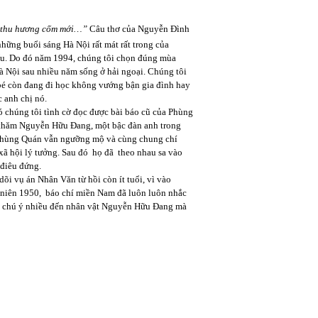
a thu hương cốm mới…”
Câu thơ của Nguyễn Đình
những buổi sáng Hà Nội rất mát rất trong của
ấu. Do đó năm 1994, chúng tôi chọn đúng mùa
à Nội sau nhiều năm sống ở hải ngoại. Chúng tôi
 bé còn đang đi học không vướng bận gia đình hay
c anh chị nó.
ó chúng tôi tình cờ đọc được bài báo cũ của Phùng
 thăm Nguyễn Hữu Đang, một bậc đàn anh trong
hùng Quán vẫn ngưỡng mộ và cùng chung chí
ã hội lý tưởng. Sau đó họ đã theo nhau sa vào
điêu đứng.
dõi vụ án Nhân Văn từ hồi còn ít tuổi, vì vào
niên 1950, báo chí miền Nam đã luôn luôn nhắc
g chú ý nhiều đến nhân vật Nguyễn Hữu Đang mà