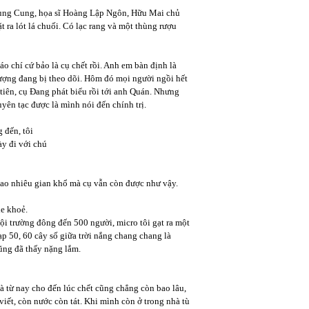
hùng Cung, họa sĩ Hoàng Lập Ngôn, Hữu Mai chủ
ra lót lá chuối. Có lạc rang và một thùng rượu
o chí cứ bảo là cụ chết rồi. Anh em bàn định là
ượng đang bị theo dõi. Hôm đó mọi người ngồi hết
tiên, cụ Đang phát biểu rồi tới anh Quán. Nhưng
uyên tạc được là mình nói đến chính trị.
g đến, tôi
y đi với chú
 bao nhiêu gian khổ mà cụ vẫn còn được như vậy.
xe khoẻ.
 hội trường đông đến 500 người, micro tôi gạt ra một
ạp 50, 60 cây số giữa trời nắng chang chang là
 cũng đã thấy nặng lắm.
là từ nay cho đến lúc chết cũng chẳng còn bao lâu,
iết, còn nước còn tát. Khi mình còn ở trong nhà tù