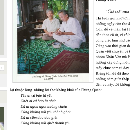
G
“
ió thổi mù
Thi luôn gợi nhớ tới 
những ngày còn thơ 
Cốm để về thăm lại H
dẫn theo cô út, vì cô
công việc làm như cá
Cũng vào thời gian đ
Quán viết chuyện về
nhóm Nhân Văn mà P
hướng xây dựng một x
mấy chục năm tù đày 
Riêng tôi, dù đã theo 
những năm giữa thập 
đến vụ này, tôi khôn
lại thuộc lòng những lời thơ khẳng khái của Phùng Quán:
Yêu ai cứ bảo là yêu
Ghét ai cứ bảo là ghét
Dù ai ngon ngọt nuông chiều
Cũng không nói yêu thành ghét
Dù ai cầm dao dọa giết
Cũng không nói ghét thành yêu