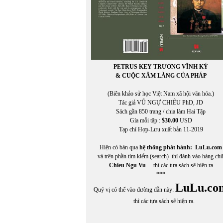
PETRUS KEY TRƯƠNG VĨNH KÝ
& CUỘC XÂM LĂNG CỦA PHÁP
(Biên khảo sử học Việt Nam xã hội văn hóa.)
Tác giả VŨ NGỰ CHIÊU PhD, JD
Sách gần 850 trang / chia làm Hai Tập
Gía mỗi tập :
$30.00
USD
Tạp chí Hợp-Lưu xuất bản 11-2019
Hiện có bán qua
hệ thống phát hành:
LuLu.com
và trên phần tìm kiếm (search) thì đánh vào hàng ch
Chieu Ngu Vu
thì các tựa sách sẽ hiện ra.
***
LuLu.co
Quý vị có thể vào đường dẫn này:
thì các tựa sách sẽ hiện ra.