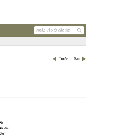
Trước
Sau
ng
ĩa khí
 thân?