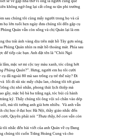
iết sẽ về gặp nhà thơ vì ông là người cùng quê
iên không ngờ ông lại cất công ra tận phi trường
m sau chúng tôi cùng mấy người trong họ và cả
m họ lớn tuổi hẹn ngày đưa chúng tôi đến gặp cụ
Phùng Quán vẫn còn sống và chị Quán lại là em
ng thu trải ánh vàng dịu trên mặt hồ Tây gợn sóng.
a Phùng Quán nhìn ra mặt hồ thoáng mát. Phía sau
c để tiếp các bạn. Anh đặt tên là “Chòi Ngó
ắm, mặc sơ mi cộc tay màu xanh, tóc cũng hớt
ông Phùng Quán
?”. Hưng, người em họ tôi cười
y cụ đã ngoài 80 mà sao trông cụ trẻ thế này? Đi
 lối đi rải rác mấy chậu lan, chúng tôi tới gian
 Trông chị nhỏ nhắn, phong thái lịch thiệp mà
ao gầy, mặc bộ bà ba trắng ngà, tóc búi củ hành
 tràng kỷ. Thấy chúng tôi ông vội xỏ chân vào dép
tuổi, mà tôi tưởng anh già hơn nhiều. Và anh vẫn
h chị học ở đại học Hà Nội, thầy giáo nhắc đến
 cười, Quyên phải nói
“Thưa thầy, bố con vẫn còn
 tôi nhắc đến bài viết của anh Quán về cụ Đang
tặng chúng tôi cuốn Trăng Hoàng Cung và cho