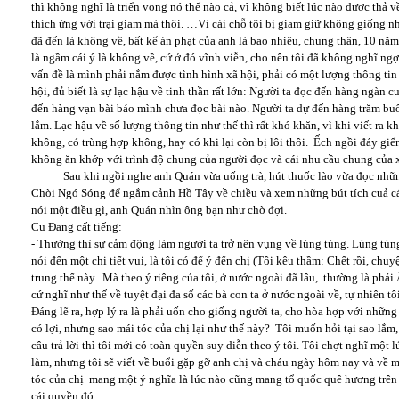
thì không nghĩ là triển vọng nó thế nào cả, vì không biết lúc nào được thả v
thích ứng với trại giam mà thôi. …Vì cái chỗ tôi bị giam giữ không giống
đã đến là không về, bất kể án phạt của anh là bao nhiêu, chung thân, 10 n
là ngầm cái ý là không về, cứ ở đó vĩnh viễn, cho nên tôi đã không nghĩ ngợ
vấn đề là mình phải nắm được tình hình xã hội, phải có một lượng thông tin
hội, đủ biết là sự lạc hậu về tinh thần rất lớn: Người ta đọc đến hàng ngàn
đến hàng vạn bài báo mình chưa đọc bài nào. Người ta dự đến hàng trăm buổ
lắm. Lạc hậu về số lượng thông tin như thế thì rất khó khăn, vì khi viết ra k
không, có trùng hợp không, hay có khi lại còn bị lôi thôi. Ếch ngồi đáy giế
không ăn khớp với trình độ chung của người đọc và cái nhu cầu chung của 
Sau khi ngồi nghe anh Quán vừa uống trà, hút thuốc lào vừa đọc những 
Chòi Ngó Sóng để ngắm cảnh Hồ Tây về chiều và xem những bút tích cuả c
nói một điều gì, anh Quán nhìn ông bạn như chờ đợi.
Cụ Đang cất tiếng:
- Thường thì sự cảm động làm người ta trở nên vụng về lúng túng. Lúng tún
nói đến một chi tiết vui, là tôi có để ý đến chị (Tôi kêu thầm: Chết rồi, chuyệ
trung thế này. Mà theo ý riêng của tôi, ở nước ngoài đã lâu, thường là phải
cứ nghĩ như thế về tuyệt đại đa số các bà con ta ở nước ngoài về, tự nhiên tô
Đáng lẽ ra, hợp lý ra là phải uốn cho giống người ta, cho hòa hợp với nhữ
có lợi, nhưng sao mái tóc của chị lại như thế này? Tôi muốn hỏi tại sao lắm,
câu trả lời thì tôi mới có toàn quyền suy diễn theo ý tôi. Tôi chợt nghĩ một l
làm, nhưng tôi sẽ viết về buổi gặp gỡ anh chị và cháu ngày hôm nay và về má
tóc của chị mang một ý nghĩa là lúc nào cũng mang tổ quốc quê hương trên 
cái quyền đó.