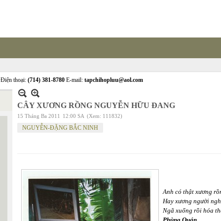
Điện thoại:
(714) 381-8780
E-mail:
tapchihopluu@aol.com
CÂY XƯƠNG RỒNG NGUYỄN HỮU ĐANG
15 Tháng Ba 2011
12:00 SA
(Xem: 111832)
NGUYỄN-ĐẶNG BẮC NINH
Anh có thật xương rồ
Hay xương người ngh
Ngã xuống rồi hóa
Phùng Quán