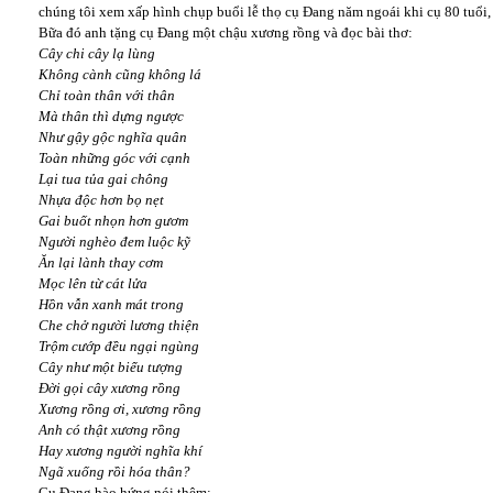
chúng tôi xem xấp hình chụp buổi lễ thọ cụ Đang năm ngoái khi cụ 80 tuổi,
Bữa đó anh tặng cụ Đang một chậu xương rồng và đọc bài thơ:
Cây chi cây lạ lùng
Không cành cũng không lá
Chỉ toàn thân với thân
Mà thân thì dựng ngược
Như gậy gộc nghĩa quân
Toàn những góc với cạnh
Lại tua tủa gai chông
Nhựa độc hơn bọ nẹt
Gai buốt nhọn hơn gươm
Người nghèo đem luộc kỹ
Ăn lại lành thay cơm
Mọc lên từ cát lửa
Hồn vẫn xanh mát trong
Che chở người lương thiện
Trộm cướp đều ngại ngùng
Cây như một biểu tượng
Đời gọi cây xương rồng
Xương rồng ơi, xương rồng
Anh có thật xương rồng
Hay xương người nghĩa khí
Ngã xuống rồi hóa thân?
Cụ Đang hào hứng nói thêm: