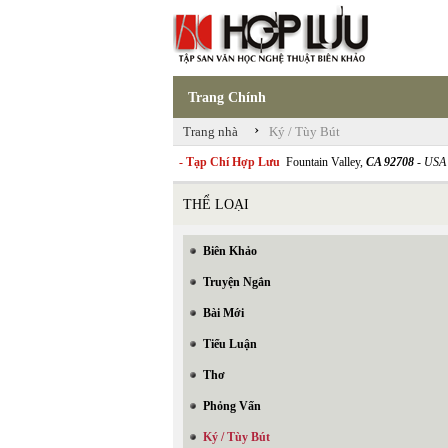
Trang Chính
›
Trang nhà
Ký / Tùy Bút
- Tạp Chí Hợp Lưu
Fountain Valley,
CA 92708
- USA
THỂ LOẠI
Biên Khảo
Truyện Ngắn
Bài Mới
Tiểu Luận
Thơ
Phỏng Vấn
Ký / Tùy Bút