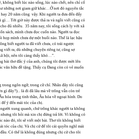
ề, không biết lúc nào sống, lúc nào chết, nên chỉ cố
 như những nơi giam giữ khác…Ở nơi đó nguyên tắc
ăm hay 20 năm cũng vậy. Khi người ta đưa đến đấy
i gì… Tới giờ này được thả ra và ngồi viết cũng có
 cho đủ nhiều. 35 năm nay, tôi sống cách ly với xã
 cuốn sách, mình chưa đọc cuốn nào. Người ta đọc
i họp mình chưa dự một buổi nào. Thế là lạc hậu
hông biết người ta đã viết chưa, có trái ngược
ng viết ra, dù những chuyện riêng tư, cũng sợ
xã hội, nên tôi càng thấy khó…”.
bài thơ đắc ý của anh, chúng tôi được mời lên
ác văn hữu đề tặng. Thấy cụ Đang còn có vẻ muốn
g trong ngôn ngữ, trong cử chỉ. Nhân đây tôi cũng
n gì đây?)... là đi đã lâu mà về trông vẫn còn trẻ
 Âu hóa trong tinh thần, Âu hóa về ngoại hình. Do
i để ý đến mái tóc của chị.
ng người xung quanh, chứ trông khác người ta không
 nhưng tôi hỏi mà xin chị đừng trả lời. Vì không có
úc nào đó, tôi sẽ viết một bài. Thơ tôi không biết
i tóc của chị. Và chị cứ để tôi cái quyền nghĩ mái
đầu. Có thể là không đúng nhưng chị cứ cho tôi