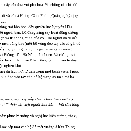
 mấy câu đùa vui phụ họa. Vợ chồng tôi chỉ nhìn
ôi và có cả Hoàng Cầm, Phùng Quán, cụ ký tặng
 cụ:
g trai hào hoa, đầy quyền lực Nguyễn Hữu
một người bạn. Dù đang hăng say hoạt động chống
ẹp và trí thông minh của cô. Hai người đã đi đến
ơ-men bằng bạc (một bộ vòng đeo tay các cô gái trẻ
bảy ngày trong tuần, nên gọi là vòng
semaine
)
Phòng, dân Hà Nội phải tản cư. Và chàng trai
iếp theo đó là vụ án Nhân Văn, gần 35 năm tù đày
độc nghèo khó.
ồng đã lâu, mới từ trần trong một bệnh viện. Trước
chỉ xin đeo vào tay cho bà bộ vòng sơ-men mà bà
ống mộ phần.
ang đang ngủ say, đắp chiếc chăn “hồ cừu” vợ
an thổi thốc vào một người đơn độc”. Với tấm lòng
 phục lý tưởng và nghị lực kiên cường của cụ,
được cấp một căn hộ 35 mét vuông ở khu Trung