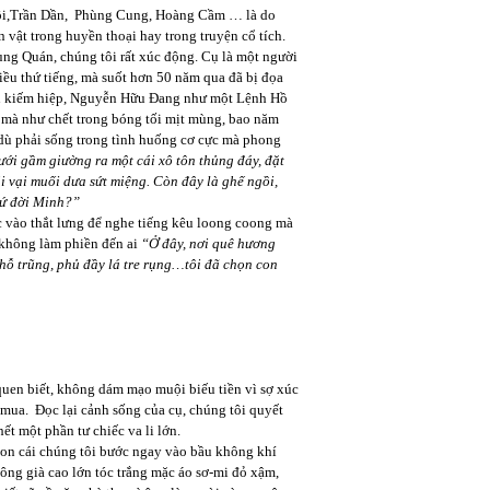
i,Trần Dần, Phùng Cung, Hoàng Cầm … là do
 vật trong huyền thoại hay trong truyện cổ tích.
Quán, chúng tôi rất xúc động. Cụ là một người
hiều thứ tiếng, mà suốt hơn 50 năm qua đã bị đọa
yện kiếm hiệp, Nguyễn Hữu Đang như một Lệnh Hồ
 mà như chết trong bóng tối mịt mùng, bao năm
à dù phải sống trong tình huống cơ cực mà phong
ưới gầm giường ra một cái xô tôn thủng đáy, đặt
ái vại muối dưa sứt miệng. Còn đây là ghế ngồi,
sứ đời Minh?”
 vào thắt lưng để nghe tiếng kêu loong coong mà
 không làm phiền đến ai
“Ở đây, nơi quê hương
hỗ trũng, phủ đầy lá tre rụng…tôi đã chọn con
uen biết, không dám mạo muội biếu tiền vì sợ xúc
mua. Đọc lại cảnh sống của cụ, chúng tôi quyết
iếm hết một phần tư chiếc va li lớn.
n cái chúng tôi bước ngay vào bầu không khí
ông già cao lớn tóc trắng mặc áo sơ-mi đỏ xậm,