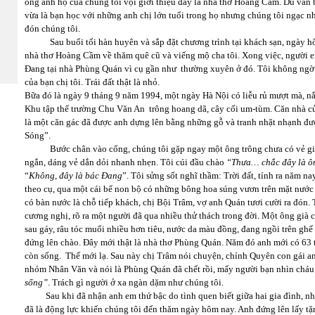
ông anh họ của chúng tôi vội giới thiệu đây là nhà thơ Hoàng Cầm. Dù vẫn b
vừa là bạn học với những anh chị lớn tuổi trong họ nhưng chúng tôi ngạc nh
đón chúng tôi.
Sau buổi tối hàn huyên và sắp đặt chương trình tại khách sạn, ngày hô
nhà thơ Hoàng Cầm về thăm quê cũ và viếng mộ cha tôi. Xong việc, người e
Đang tại nhà Phùng Quán vì cụ gần như thường xuyên ở đó. Tôi không ngờ 
của bạn chị tôi. Trái đất thật là nhỏ.
Bữa đó là ngày 9 tháng 9 năm 1994, một ngày Hà Nội có liễu rủ mượt mà, nắ
Khu tập thể trường Chu Văn An trông hoang dã, cây cối um-tùm. Căn nhà củ
là một căn gác đã được anh dựng lên bằng những gỗ và tranh nhặt nhạnh đượ
Sóng”.
Bước chân vào cổng, chúng tôi gặp ngay một ông trông chưa có vẻ già l
ngắn, dáng vẻ dắn dỏi nhanh nhẹn. Tôi cúi đầu chào
“Thưa… chắc đây là 
“
Không, đây
là bác Đang
”. Tôi sửng sốt nghĩ thầm: Trời đất, tính ra năm na
theo cụ, qua một cái bể non bộ có những bông hoa súng vươn trên mặt nước và
có bàn nước là chỗ tiếp khách, chị Bội Trâm, vợ anh Quán tươi cười ra đón.
cương nghị, rõ ra một người đã qua nhiều thử thách trong đời. Một ông già c
sau gáy, râu tóc muối nhiều hơn tiêu, nước da màu đồng, đang ngồi trên ghế
đứng lên chào. Đây mới thật là nhà thơ Phùng Quán. Năm đó anh mới có 63 
còn sống. Thế mới lạ. Sau này chị Trâm nói chuyện, chính Quyên con gái an
nhóm Nhân Văn và nói là Phùng Quán đã chết rồi, mấy người bạn nhìn cháu
sống”
. Trách gì người ở xa ngàn dặm như chúng tôi.
Sau khi đã nhận anh em thứ bậc do tình quen biết giữa hai gia đình, nhà
đã là động lực khiến chúng tôi đến thăm ngày hôm nay. Anh đứng lên lấy 