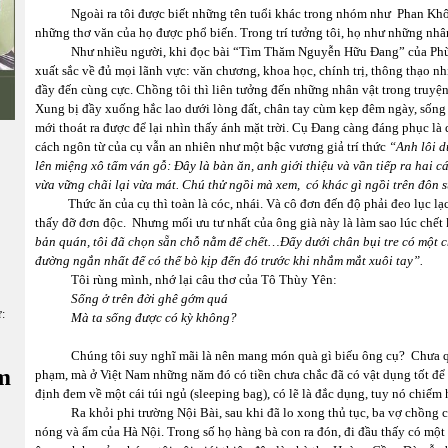
Ngoài ra tôi được biết những tên tuổi khác trong nhóm như Phan Khô
những thơ văn của họ được phổ biến. Trong trí tưởng tôi, họ như những nhân
Như nhiều người, khi đọc bài “Tìm Thăm Nguyễn Hữu Đang” của Phùng 
xuất sắc về đủ mọi lãnh vực: văn chương, khoa học, chính trị, thông thạo n
đầy đến cùng cực. Chồng tôi thì liên tưởng đến những nhân vật trong tru
Xung bị đầy xuống hắc lao dưới lòng đất, chân tay cùm kẹp đêm ngày, sống
mới thoát ra được để lại nhìn thấy ánh mặt trời. Cụ Đang càng đáng phục l
cách ngôn từ của cụ vẫn an nhiên như một bậc vương giả trí thức
“Anh lôi d
lên miệng xô tấm ván gỗ: Đây là bàn ăn, anh giới thiệu và vần tiếp ra hai c
vừa vững chãi lại vừa mát. Chú thử ngồi mà xem, có khác gì ngồi trên đôn 
Thức ăn của cụ thì toàn là cóc, nhái. Và cô đơn đến độ phải đeo lục lạc
thấy đỡ đơn độc. Nhưng mối ưu tư nhất của ông già này là làm sao lúc chết
bản quán, tôi đã chọn sẵn chỗ nằm để chết…Đấy dưới chân bụi tre có một c
đường ngắn nhất để có thể bò kịp đến đó trước khi nhắm mắt xuôi tay”.
Tôi rùng mình, nhớ lại câu thơ của Tô Thùy Yên:
Sống ở trên đời ghê gớm quá
ữ:
Mà ta sống được có kỳ không?
Chúng tôi
s
uy nghĩ mãi
là nên mang món quà gì biếu ông cụ? Chưa q
m
phạm, mà ở Việt Nam những năm đó có tiền chưa chắc đã có vật dụng tốt để 
định đem về một cái túi ngủ (sleeping bag), có lẽ là đắc dụng, tuy nó ch
Ra khỏi phi trường Nội Bài, sau khi đã lo xong thủ tục, ba vợ chồng co
nóng và ẩm của Hà Nội. Trong số họ hàng bà con ra đón, đi đầu thấy có một 