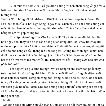
*
Cuối mùa thu năm 2001, cả gia đình chúng tôi hẹn nhau cùng về gặp ở Hà
Nội và chúng tôi sẽ đưa các con đi dọc từ Bắc xuống Nam để thăm lại quê
hương xứ sở.
Tới Hà Nội, chúng tôi đến thăm chị Bội Trâm và cụ Đang ở quán ăn Vọng Ba
Lâu, hậu thân của “Chòi Ngó Sóng” ngày xưa. Quán này do chị Trâm chung với
một cô giáo bạn mở ra làm phương tiện sinh sống. Cháu của cụ Đang sẽ đưa cụ
bằng xe ôm tới gặp chúng tôi.
Khu tập thể trường Chu Văn An cạnh Hồ Tây không còn đìu hiu lau lách
như ngày nào, thay vào đó là cảnh hàng quán đông đúc, taxi chạy tới chạy lui
nườm nượp.Khu nhà cũ không còn nhận ra. Buổi tối đèn mắc như sao, nhưng tôi
chỉ nhớ nhà hàng có cầu thang lên khá rộng rãi. Chúng tôi chọn ngồi ở một bàn
dưới nhà sát bờ hồ. Đâu còn Phùng Quán, đâu còn “Chòi Ngó Sóng” với những
bài thơ đề trên vách mà một chiều thu năm xưa tôi hỏi
“Hoàng Hạc Lâu của anh
phải không?”
Tối nay chỉ có gia đình tôi ngồi với cụ Đang vì chị Trâm còn phải chạy
tới chạy lui bận rộn trông nhà hàng. Tính ra cụ đã 88 tuổi, trông sắc diện cụ đã
khác năm xưa nhiều. Lưng cụ còng hơn, trông cụ như nhỏ đi, tóc cụ đã bạc hết,
tai cụ đã không còn nghe được nữa. Điều này chúng tôi biết từ ít lâu nay và đã
sửa soạn giấy tờ để bút đàm. Khi đọc những hàng chữ viết còn cứng cáp rất đẹp
và lời văn sắc gọn, tôi thấy cụ vẫn rất minh mẫn và chưa mất cái tính chất dí dỏm
trong cảm nghĩ.
Tôi viết:
- Xin kính chào cụ. Mừng cụ vẫn mạnh. Cám ơn cụ đã hỏi thăm chúng tôi khi bà