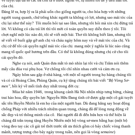
về tuyệt đại đa số các bà con ta ở nước ngoài về, tự nhiên tôi để ý đến mái tóc
của chị.
Đáng lẽ ra, hợp lý ra là phải uốn cho giống người ta, cho hòa hợp với những
người xung quanh, chứ trông khác người ta không có lợi, nhưng sao mái tóc của
chị lại như thế này? Tôi muốn hỏi tại sao lắm, nhưng tôi hỏi mà xin chị đừng trả
lời. Vì không có câu trả lời thì tôi mới có toàn quyền suy diễn theo ý tôi. Tôi
chợt nghĩ một lúc nào đó, tôi sẽ viết một bài. Thơ tôi không biết làm, nhưng tôi
sẽ viết về buổi gặp gỡ anh chị và cháu ngày hôm nay và về mái tóc của chị. Và
chị cứ để tôi cái quyền nghĩ mái tóc của chị mang một ý nghĩa là lúc nào cũng
mang tổ quốc quê hương trên đầu. Có thể là không đúng nhưng chị cứ cho tôi
cái quyền đó.
Nghe cụ nói, anh Quán đưa mắt tò mò nhìn lại tôi và chị Trâm nói thêm
mấy câu đùa vui phụ họa. Vợ chồng tôi chỉ nhìn nhau cười và cám ơn cụ.
Ngày hôm sau gặp ở nhà hàng, với một số người trong họ hàng chúng tôi
và có cả Hoàng Cầm, Phùng Quán, cụ ký tặng chúng tôi bài viết
“Bộ Vòng Sơ-
men”,
hồi ký về mối tình duy nhất trong đời cụ:
Mùa hè năm 1946, trong khung cảnh Hà Nội nhộn nhịp tưng bừng, chàng
trai hào hoa, đầy quyền lực Nguyễn Hữu Đang tình cờ được gặp một cô gái tuyệt
sắc tên Huyền Nhiên là em họ của một người bạn. Dù đang hăng say hoạt động
chống Pháp với nhiều trách nhiệm quan trọng, chàng đã để lòng rung động về
sắc đẹp và trí thông minh của cô. Hai người đã đi đến hứa hẹn và thể hiện là
chàng đã trân trọng tặng Huyền Nhiên một bộ vòng sơ-men bằng bạc (một bộ
vòng đeo tay các cô gái trẻ thời trước rất ưa thích gồm có bảy chiếc vòng thanh
mảnh, tượng trưng cho bảy ngày trong tuần, nên gọi là vòng
semaine
)