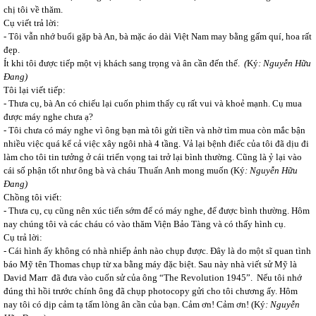
chị tôi về thăm.
Cụ viết trả lời:
- Tôi vẫn nhớ buổi gặp bà An, bà mặc áo dài Việt Nam may bằng gấm quí, hoa rất
đẹp.
Ít khi tôi được tiếp một vị khách sang trọng và ân cần đến thế.
(
Ký
: Nguyễn Hữu
Đang)
Tôi lại viết tiếp:
- Thưa cụ, bà An có chiếu lại cuốn phim thấy cụ rất vui và khoẻ mạnh. Cụ mua
được máy nghe chưa ạ?
- Tôi chưa có máy nghe vì ông bạn mà tôi gửi tiền và nhờ tìm mua còn mắc bận
nhiều việc quá kể cả việc xây ngôi nhà 4 tầng. Vả lại bệnh điếc của tôi đã dịu đi
làm cho tôi tin tưởng ở cái triển vọng tai trở lại bình thường. Cũng là ỷ lại vào
cái số phận tốt như ông bà và cháu Thuấn Anh mong muốn
(Ký
: Nguyễn Hữu
Đang)
Chồng tôi viết:
- Thưa cụ, cụ cũng nên xúc tiến sớm để có máy nghe, để được bình thường. Hôm
nay chúng tôi và các cháu có vào thăm Viện Bảo Tàng và có thấy hình cụ.
Cụ trả lời:
- Cái hình ấy không có nhà nhiếp ảnh nào chụp được. Đây là do một sĩ quan tình
báo Mỹ tên Thomas chụp từ xa bằng máy đặc biệt. Sau này nhà viết sử Mỹ là
David Marr đã đưa vào cuốn sử của ông “The Revolution 1945”. Nếu tôi nhớ
đúng thì hồi trước chính ông đã chụp photocopy gửi cho tôi chương ấy. Hôm
nay tôi có dịp cảm tạ tấm lòng ân
cần của bạn. Cảm ơn! Cảm ơn!
(Ký
: Nguyễn