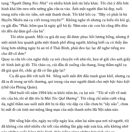
tụng “
Người Dựng Nóc Nhà
” và nhiều hình ảnh tài liệu khác. Tôi chú ý đến bức
hình khá lớn treo trên tường gần cửa ra vào. Ảnh một người đàn bà đẹp, tuổi
trung niên vấn tóc trần, nét mặt thanh thoát. Tôi khẽ hỏi cụ: “Đây có phải là bà
Huyền Nhiên mà cụ viết trong truyện?”
.
Không nghe rõ nhưng cụ hiểu tôi hỏi gì,
cụ gật đầu “Phải, hôm qua là ngày giỗ bà ấy. Năm nào các con bà cũng đến đón
tôi đến dự đám giỗ của bà”.
Tôi nhìn quanh. Một cụ già dù nay đã được phục hồi lương bổng, nhưng ở
một mình hiu quạnh giữa một thành phố đông người, không biết cụ có thấy ấm
lòng hơn những ngày bị an trí ở Thái Bình, phải đeo lục lạc để nghe tiếng reo
cho đỡ cô đơn?
Quay ra cửa tôi còn nghe thấy cụ nói chuyện với nhà tôi, hẹn sẽ gửi cho anh giấy
tờ hình ảnh gì đó. Tôi chào cụ, cúi đầu đi xuống cầu thang, lòng thầm nghĩ cụ
đã già quá rồi, chắc gì đã có lần gặp lại?
Cụ đã qua đời với tuổi 94. Sống suốt một đời đấu tranh gian khổ, nhưng cụ
đã ra đi trong sự tiếc thương, quí trọng của mọi người dành cho
một bậc
hào kiệt
(chữ của Phùng Quán).
Nhớ buổi tối năm 1994 khi ra khỏi tiệm ăn, cụ lại nói: “Tôi sẽ viết về mái
tóc của bà, tôi sẽ đặt tên là
Mái Tóc Quê Hương
”. Tôi cũng chỉ mỉm cười vâng
dạ, nghĩ thầm sau suốt một đời bị tù đày vùi dập cụ vẫn chưa bị “tẩy não”, chưa
bị mất đi cái tính mơ mộng lãng mạn của một thanh niên Hà Nội năm nào.
Đời sống bận rộn, ngày nọ tiếp ngày kia, năm lại năm qua nơi xứ người, tôi
đã không còn nhớ nhiều chi tiết của những lần gặp mặt xưa kia, nếu không nhờ
vào những cuốn băng thâu hình, thâu tiếng cùng những bút tích của cụ.