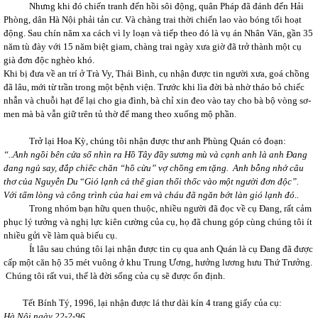
Nhưng khi đó chiến tranh đến hồi sôi động, quân Pháp đã đánh đến Hải
Phòng, dân Hà Nội phải tản cư. Và chàng trai thời chiến lao vào bóng tối hoạt
động. Sau chín năm xa cách vì ly loạn và tiếp theo đó là vụ án Nhân Văn, gần 35
năm tù đày với 15 năm biệt giam, chàng trai ngày xưa giờ đã trở thành một cụ
già đơn độc nghèo khó.
Khi bị đưa về an trí ở Trà Vy, Thái Bình, cụ nhận được tin người xưa, goá chồng
đã lâu, mới từ trần trong một bệnh viện. Trước khi lìa đời bà nhờ tháo bỏ chiếc
nhẫn và chuỗi hạt để lại cho gia đình, bà chỉ xin đeo vào tay cho bà bộ vòng sơ-
men mà bà vẫn giữ trên tủ thờ để mang theo xuống mộ phần.
Trở lại Hoa Kỳ, chúng tôi nhận được thư anh Phùng Quán có đoạn:
“..Anh ngồi bên cửa sổ nhìn ra Hồ Tây đầy sương mù và cạnh anh là anh Đang
đang ngủ say, đắp chiếc chăn “hồ cừu” vợ chồng em tặng. Anh bỗng nhớ câu
thơ của Nguyễn Du
“
Gió lạnh cả thế gian thổi thốc vào một người đơn độc”.
Với tấm lòng và công trình của hai em và cháu đã ngăn bớt làn gió lạnh đó..
Trong nhóm bạn hữu quen thuộc, nhiều người đã đọc về cụ Đang, rất cảm
phục lý tưởng và nghị lực kiên cường của cụ, họ đã chung góp cùng chúng tôi ít
nhiều gửi về làm quà biếu cụ.
Ít lâu sau chúng tôi lại nhận được tin cụ qua anh Quán là cụ Đang đã được
cấp một căn hộ 35 mét vuông ở khu Trung Ương, hưởng lương hưu Thứ Trưởng.
Chúng tôi rất vui, thế là đời sống của cụ sẽ được ổn định.
Tết Bính Tý, 1996, lại nhận được lá thư dài kín 4 trang giấy của cụ:
Hà Nội ngày 22-2-96