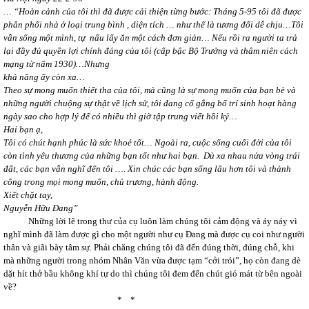
… “Hoàn cảnh của tôi thì đã được cải thiện từng bước: Tháng 5-95 tôi đã được
phân phối nhà ở loại trung bình , diện tích … như thế là tương đối dễ chịu…Tôi
vẫn sống một mình, tự nấu lấy ăn một cách đơn giản… Nếu rồi ra người ta trả
lại đầy đủ quyền lợi chính đáng của tôi (cấp bậc Bộ Trưởng và thâm niên cách
mạng từ năm 1930)…Nhưng
khả năng ấy còn xa…
Theo sự mong muốn thiết tha của tôi, mà cũng là sự mong muốn của bạn bè và
những người chuộng sự thật về lịch sử, tôi đang cố gắng bố trí sinh hoạt hàng
ngày sao cho hợp lý để có nhiều thì giờ tập trung viết hồi ký…
Hai bạn ạ,
Tôi có chút hạnh phúc là sức khoẻ tốt… Ngoài ra, cuộc sống cuối đời của tôi
còn tình yêu thương của những bạn tốt như hai bạn. Dù xa nhau nửa vòng trái
đất, các bạn vẫn nghĩ đến tôi …. Xin chúc các bạn sống lâu hơn tôi và thành
công trong mọi mong muốn, chủ trương, hành động.
Xiết chặt tay,
Nguyễn Hữu Đang”
Những lời lẽ trong thư của cụ luôn làm chúng tôi cảm động và áy náy vì
nghĩ mình đã làm được gì cho một người như cụ Đang mà được cụ coi như người
thân và giãi bày tâm sự. Phải chăng chúng tôi đã đến đúng thời, đúng chỗ, khi
mà những người trong nhóm Nhân Văn vừa được tạm “cởi trói”, họ còn đang dè
dặt hít thở bầu không khí tự do thì chúng tôi đem đến chút gió mát từ bên ngoài
về?
* *