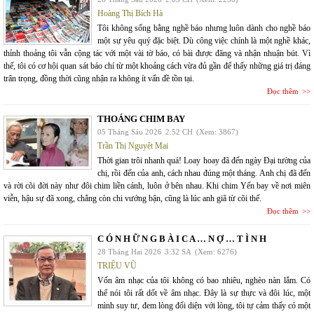
Hoàng Thị Bích Hà
Tôi không sống bằng nghề báo nhưng luôn dành cho nghề báo
một sự yêu quý đặc biệt. Dù công việc chính là một nghề khác,
thỉnh thoảng tôi vẫn cộng tác với một vài tờ báo, có bài được đăng và nhận nhuận bút. Vì
thế, tôi có cơ hội quan sát báo chí từ một khoảng cách vừa đủ gần để thấy những giá trị đáng
trân trọng, đồng thời cũng nhận ra không ít vấn đề tồn tại.
Đọc thêm
THOÁNG CHIM BAY
05 Tháng Sáu 2026
2:52 CH
(Xem: 3867)
Trần Thị Nguyệt Mai
Thời gian trôi nhanh quá! Loay hoay đã đến ngày Đại tường của
chị, rồi đến của anh, cách nhau đúng một tháng. Anh chị đã đến
và rời cõi đời này như đôi chim liền cánh, luôn ở bên nhau. Khi chim Yến bay về nơi miên
viễn, hậu sự đã xong, chẳng còn chi vướng bận, cũng là lúc anh giã từ cõi thế.
Đọc thêm
C Ó N H Ữ N G B À I C A … N Ợ … T Ì N H
28 Tháng Hai 2026
3:32 SA
(Xem: 6276)
TRIỆU VŨ
Vốn âm nhạc của tôi không có bao nhiêu, nghèo nàn lắm. Có
thể nói tôi rất dốt về âm nhạc. Đây là sự thực và đôi lúc, một
mình suy tư, đem lòng đối diện với lòng, tôi tự cảm thấy có một