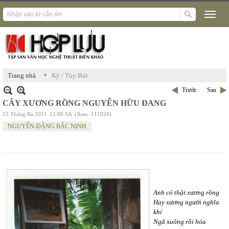
›
Trang nhà
Ký / Tùy Bút
Trước
Sau
CÂY XƯƠNG RỒNG NGUYỄN HỮU ĐANG
15 Tháng Ba 2011
12:00 SA
(Xem: 111828)
NGUYỄN-ĐẶNG BẮC NINH
Anh có thật xương rồng
Hay xương người nghĩa
khí
Ngã xuống rồi hóa