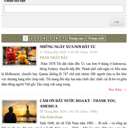
Email của bạn
1
2
3
4
5
6
7
Trang sau
Trang cuối
NHỮNG NGÀY XƯA NƠI ĐẤT ÚC
11 Tháng Bảy 2026
5:19 CH
(Xem: 2143)
PHAN NHẬT BẮC
-Năm 1978 Tôi đặt chân đến Úc sau hơn 9 tháng ở Indonesia,
dừng Sydney chuyển tiếp đến Thành phố một ngày có bốn mùa
là Melbourne, chuyến bay Qantas khổng lồ 747 chở một nhóm 100 người chia ra lên khu
vực thượng hạng trên chóp mũi. Tôi mang đôi dép hai màu chiếc đực chiếc cái đi bơ vơ giữa
đám đông người Việt gốc Tàu cùng vali sang trọng.
Đọc thêm
CÁM ƠN ĐẤT NƯỚC HOA KỲ - THANK YOU,
AMERICA
08 Tháng Bảy 2026
5:41 CH
(Xem: 1996)
Trần Kiêm Đoàn
Sinh 1946, tôi rời Việt Nam năm 1982 – 36 tuổi – và sống tại