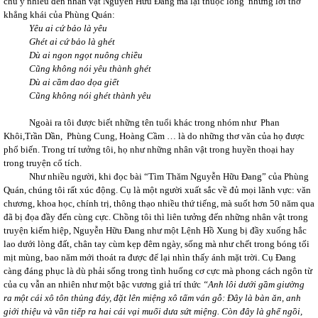
chú ý nhiều đến nhân vật Nguyễn Hữu Đang mà lại thuộc lòng những lời thơ
khẳng khái của Phùng Quán:
Yêu ai cứ bảo là yêu
Ghét ai cứ bảo là ghét
Dù ai ngon ngọt nuông chiều
Cũng không nói yêu thành ghét
Dù ai cầm dao dọa giết
Cũng không nói ghét thành yêu
Ngoài ra tôi được biết những tên tuổi khác trong nhóm như Phan
Khôi,Trần Dần, Phùng Cung, Hoàng Cầm … là do những thơ văn của họ được
phổ biến. Trong trí tưởng tôi, họ như những nhân vật trong huyền thoại hay
trong truyện cổ tích.
Như nhiều người, khi đọc bài “Tìm Thăm Nguyễn Hữu Đang” của Phùng
Quán, chúng tôi rất xúc động. Cụ là một người xuất sắc về đủ mọi lãnh vực: văn
chương, khoa học, chính trị, thông thạo nhiều thứ tiếng, mà suốt hơn 50 năm qua
đã bị đọa đầy đến cùng cực. Chồng tôi thì liên tưởng đến những nhân vật trong
truyện kiếm hiệp, Nguyễn Hữu Đang như một Lệnh Hồ Xung bị đầy xuống hắc
lao dưới lòng đất, chân tay cùm kẹp đêm ngày, sống mà như chết trong bóng tối
mịt mùng, bao năm mới thoát ra được để lại nhìn thấy ánh mặt trời. Cụ Đang
càng đáng phục là dù phải sống trong tình huống cơ cực mà phong cách ngôn từ
của cụ vẫn an nhiên như một bậc vương giả trí thức
“Anh lôi dưới gầm giường
ra một cái xô tôn thủng đáy, đặt lên miệng xô tấm ván gỗ: Đây là bàn ăn, anh
giới thiệu và vần tiếp ra hai cái vại muối dưa sứt miệng. Còn đây là ghế ngồi,