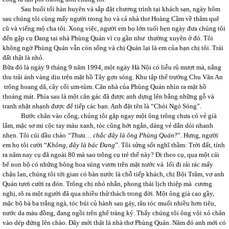
Sau buổi tối hàn huyên và sắp đặt chương trình tại khách sạn, ngày hôm
sau chúng tôi cùng mấy người trong họ và cả nhà thơ Hoàng Cầm về thăm quê
cũ và viếng mộ cha tôi. Xong việc, người em họ lớn tuổi hẹn ngày đưa chúng tôi
đến gặp cụ Đang tại nhà Phùng Quán vì cụ gần như thường xuyên ở đó. Tôi
không ngờ Phùng Quán vẫn còn sống và chị Quán lại là em của bạn chị tôi. Trái
đất thật là nhỏ.
Bữa đó là ngày 9 tháng 9 năm 1994, một ngày Hà Nội có liễu rủ mượt mà, nắng
thu trải ánh vàng dịu trên mặt hồ Tây gợn sóng. Khu tập thể trường Chu Văn An
trông hoang dã, cây cối um-tùm. Căn nhà của Phùng Quán nhìn ra mặt hồ
thoáng mát. Phía sau là một căn gác đã được anh dựng lên bằng những gỗ và
tranh nhặt nhạnh được để tiếp các bạn. Anh đặt tên là “Chòi Ngó Sóng”.
Bước chân vào cổng, chúng tôi gặp ngay một ông trông chưa có vẻ già
lắm, mặc sơ mi cộc tay màu xanh, tóc cũng hớt ngắn, dáng vẻ dắn dỏi nhanh
nhẹn. Tôi cúi đầu chào
“Thưa… chắc đây là ông Phùng Quán
?”. Hưng, người
em họ tôi cười “
Không, đây
là bác Đang
”. Tôi sửng sốt nghĩ thầm: Trời đất, tính
ra năm nay cụ đã ngoài 80 mà sao trông cụ trẻ thế này? Đi theo cụ, qua một cái
bể non bộ có những bông hoa súng vươn trên mặt nước và lối đi rải rác mấy
chậu lan, chúng tôi tới gian có bàn nước là chỗ tiếp khách, chị Bội Trâm, vợ anh
Quán tươi cười ra đón. Trông chị nhỏ nhắn, phong thái lịch thiệp mà cương
nghị, rõ ra một người đã qua nhiều thử thách trong đời. Một ông già cao gầy,
mặc bộ bà ba trắng ngà, tóc búi củ hành sau gáy, râu tóc muối nhiều hơn tiêu,
nước da màu đồng, đang ngồi trên ghế tràng kỷ. Thấy chúng tôi ông vội xỏ chân
vào dép đứng lên chào. Đây mới thật là nhà thơ Phùng Quán. Năm đó anh mới có