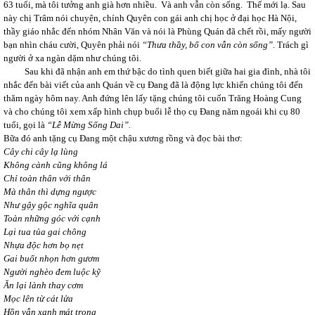
63 tuổi, mà tôi tưởng anh già hơn nhiều. Và anh vẫn còn sống. Thế mới lạ. Sau
này chị Trâm nói chuyện, chính Quyên con gái anh chị học ở đại học Hà Nội,
thầy giáo nhắc đến nhóm Nhân Văn và nói là Phùng Quán đã chết rồi, mấy người
bạn nhìn cháu cười, Quyên phải nói
“Thưa thầy, bố con vẫn còn sống”
. Trách gì
người ở xa ngàn dặm như chúng tôi.
Sau khi đã nhận anh em thứ bậc do tình quen biết giữa hai gia đình, nhà tôi
nhắc đến bài viết của anh Quán về cụ Đang đã là động lực khiến chúng tôi đến
thăm ngày hôm nay. Anh đứng lên lấy tặng chúng tôi cuốn Trăng Hoàng Cung
và cho chúng tôi xem xấp hình chụp buổi lễ thọ cụ Đang năm ngoái khi cụ 80
tuổi, gọi là
“Lễ Mừng Sống Dai”.
Bữa đó anh tặng cụ Đang một chậu xương rồng và đọc bài thơ:
Cây chi cây lạ lùng
Không cành cũng không lá
Chỉ toàn thân với thân
Mà thân thì dựng ngược
Như gậy gộc nghĩa quân
Toàn những góc với cạnh
Lại tua tủa gai chông
Nhựa độc hơn bọ nẹt
Gai buốt nhọn hơn gươm
Người nghèo đem luộc kỹ
Ăn lại lành thay cơm
Mọc lên từ cát lửa
Hồn vẫn xanh mát trong