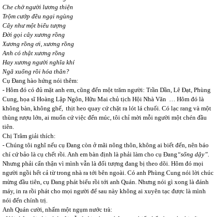
Che chở người lương thiện
Trộm cướp đều ngại ngùng
Cây như một biểu tượng
Đời gọi cây xương rồng
Xương rồng ơi, xương rồng
Anh có thật xương rồng
Hay xương người nghĩa khí
Ngã xuống rồi hóa thân?
Cụ Đang hào hứng nói thêm:
- Hôm đó có đủ mặt anh em, cũng đến một trăm người: Trần Dần, Lê Đạt, Phùng
Cung, họa sĩ Hoàng Lập Ngôn, Hữu Mai chủ tịch Hội Nhà Văn … Hôm đó là
không bàn, không ghế, thịt heo quay cứ chặt ra lót lá chuối. Có lạc rang và một
thùng rượu lớn, ai muốn cứ việc đến múc, tôi chỉ mời mỗi người một chén đầu
tiên.
Chị Trâm giải thích:
- Chúng tôi nghĩ nếu cụ Đang còn ở mãi nông thôn, không ai biết đến, nên báo
chí cứ bảo là cụ chết rồi. Anh em bàn định là phải làm cho cụ Đang
“sống dậy”.
Nhưng phải cẩn thận vì mình vẫn là đối tượng đang bị theo dõi. Hôm đó mọi
người ngồi hết cả từ trong nhà ra tới bên ngoài. Có anh Phùng Cung nói lời chúc
mừng đầu tiên, cụ Đang phát biểu rồi tới anh Quán. Nhưng nói gì xong là đánh
máy, in ra rồi phát cho mọi người để sau này không ai xuyên tạc được là mình
nói đến chính trị.
Anh Quán cười, nhấm một ngụm nước trà: