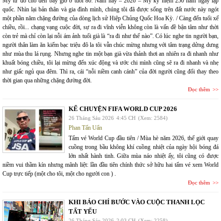
Mỹ từ đó cho đến bây giờ ở tuổi 80. Năm nay – 2026 – Mỹ kỷ niệm 250 năm ngày lập
quốc. Nhìn lại bản thân và gia đình mình, chúng tôi đã được sống trên đất nước này ngót
một phần năm chặng đường của dòng lịch sử Hiệp Chủng Quốc Hoa Kỳ. / Càng đến tuổi xế
chiều, rồi... chạng vạng cuộc đời, sự ra đi vĩnh viễn không còn là vấn đề bận tâm như thời
còn trẻ mà chỉ còn lại nỗi ám ảnh tuổi già là “ra đi như thế nào”. Có lúc nghe tin người bạn,
người thân làm ăn kiếm bạc triệu đô la tôi vẫn chúc mừng nhưng với tâm trạng dửng dưng
như mùa thu lá rụng. Nhưng nghe tin một bạn già vừa thảnh thơi an nhiên ra đi nhanh như
khuất bóng chiều, tôi lại mừng đến xúc động và ước chi mình cũng sẽ ra đi nhanh và nhẹ
như giấc ngủ qua đêm. Thì ra, cái “nỗi niềm canh cánh” của đời người cũng đổi thay theo
thời gian qua những chặng đường đời.
Đọc thêm
KỂ CHUYỆN FIFA WORLD CUP 2026
26 Tháng Sáu 2026
4:45 CH
(Xem: 2584)
Phan Tấn Uẩn
Tấm vé World Cup đầu tiên / Mùa hè năm 2026, thế giới quay
cuồng trong bầu không khí cuồng nhiệt của ngày hội bóng đá
lớn nhất hành tinh. Giữa mùa náo nhiệt ấy, tôi cũng có được
niềm vui thầm kín nhưng mãnh liệt: lần đầu tiên chính thức sở hữu hai tấm vé xem World
Cup trực tiếp (một cho tôi, một cho người con ) .
Đọc thêm
KHI BÁO CHÍ BƯỚC VÀO CUỘC THANH LỌC
TẤT YẾU
26 Tháng Sáu 2026
2:03 CH
(Xem: 2258)