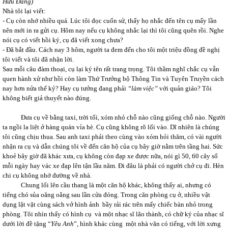
Hữu Đang)
Nhà tôi lại viết:
- Cụ còn nhớ nhiều quá. Lúc tôi đọc cuốn sử, thấy họ nhắc đến tên cụ mấy lần
nên mới in ra gửi cụ. Hôm nay nếu cụ không nhắc lại thì tôi cũng quên rồi. Nghe
nói cụ có viết hồi ký, cụ đã viết xong chưa?
- Đã bắt đầu. Cách nay 3 hôm, người ta đem đến cho tôi một triệu đồng đề nghị
tôi viết và tôi đã nhận lời.
Sau mỗi câu đàm thoại, cụ lại ký tên rất trang trọng. Tôi thầm nghĩ chắc cụ vẫn
quen hành xử như hồi còn làm Thứ Trưởng bộ Thông Tin và Tuyên Truyền cách
nay hơn nửa thế kỷ? Hay cụ tưởng đang phải
“làm việc”
với quản giáo? Tôi
không biết giả thuyết nào đúng.
Đưa cụ về bằng taxi, trời tối, xóm nhỏ chỗ nào cũng giống chỗ nào. Người
ta ngồi la liệt ở hàng quán vỉa hè. Cụ cũng không rõ lối vào. Dĩ nhiên là chúng
tôi cũng chịu thua. Sau anh taxi phải theo cùng vào xóm hỏi thăm, có vài người
nhận ra cụ và dẫn chúng tôi về đến căn hộ của cụ bây giờ nằm trên tầng hai. Sức
khoẻ bây giờ đã khác xưa, cụ không còn đạp xe được nữa, nói gì 50, 60 cây số
mỗi ngày hay vác xe đạp lên tận lầu năm. Đi đâu là phải có người chở cụ đi. Hèn
chi cụ không nhớ đường về nhà.
Chung lối lên cầu thang là một căn hộ khác, không thấy ai, nhưng có
tiếng chó sủa oăng oẳng sau lần cửa đóng. Trong căn phòng cụ ở, nhiều vật
dụng lặt vặt cùng sách vở hình ảnh bầy rải rác trên mấy chiếc bàn nhỏ trong
phòng. Tôi nhìn thấy có hình cụ và một nhạc sĩ lão thành, có chữ ký của nhạc sĩ
dưới lời đề tặng “
Yêu Anh
”, hình khác cùng một nhà văn có tiếng, với lời xưng