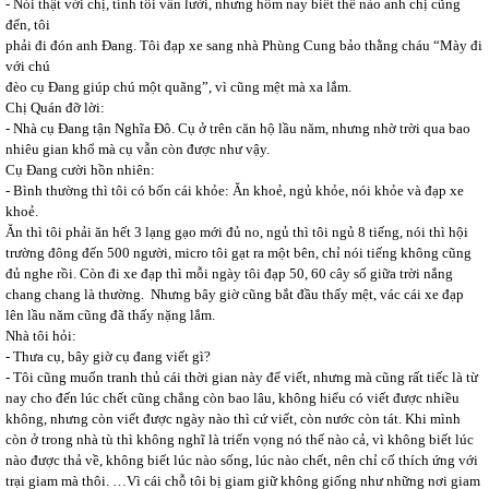
- Nói thật với chị, tính tôi vẫn lười, nhưng hôm nay biết thế nào anh chị cũng
đến, tôi
phải đi đón anh Đang. Tôi đạp xe sang nhà Phùng Cung bảo thằng cháu “Mày đi
với chú
đèo cụ Đang giúp chú một quãng”, vì cũng mệt mà xa lắm.
Chị Quán đỡ lời:
- Nhà cụ Đang tận Nghĩa Đô. Cụ ở trên căn hộ lầu năm, nhưng nhờ trời qua bao
nhiêu gian khổ mà cụ vẫn còn được như vậy.
Cụ Đang cười hồn nhiên:
- Bình thường thì tôi có bốn cái khỏe: Ăn khoẻ, ngủ khỏe, nói khỏe và đạp xe
khoẻ.
Ăn thì tôi phải ăn hết 3 lạng gạo mới đủ no, ngủ thì tôi ngủ 8 tiếng, nói thì hội
trường đông đến 500 người, micro tôi gạt ra một bên, chỉ nói tiếng không cũng
đủ nghe rồi. Còn đi xe đạp thì mỗi ngày tôi đạp 50, 60 cây số giữa trời nắng
chang chang là thường. Nhưng bây giờ cũng bắt đầu thấy mệt, vác cái xe đạp
lên lầu năm cũng đã thấy nặng lắm.
Nhà tôi hỏi:
- Thưa cụ, bây giờ cụ đang viết gì?
- Tôi cũng muốn tranh thủ cái thời gian này để viết, nhưng mà cũng rất tiếc là từ
nay cho đến lúc chết cũng chẳng còn bao lâu, không hiểu có viết được nhiều
không, nhưng còn viết được ngày nào thì cứ viết, còn nước còn tát. Khi mình
còn ở trong nhà tù thì không nghĩ là triển vọng nó thế nào cả, vì không biết lúc
nào được thả về, không biết lúc nào sống, lúc nào chết, nên chỉ cố thích ứng với
trại giam mà thôi. …Vì cái chỗ tôi bị giam giữ không giống như những nơi giam