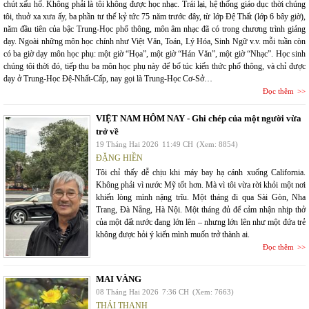
chút xấu hổ. Không phải là tôi không được học nhạc. Trái lại, hệ thống giáo dục thời chúng
tôi, thuở xa xưa ấy, ba phần tư thế kỷ tức 75 năm trước đây, từ lớp Đệ Thất (lớp 6 bây giờ),
năm đầu tiên của bậc Trung-Học phổ thông, môn âm nhạc đã có trong chương trình giảng
dạy. Ngoài những môn học chính như Việt Văn, Toán, Lý Hóa, Sinh Ngữ v.v. mỗi tuần còn
có ba giờ dạy môn học phụ: một giờ “Họa”, một giờ “Hán Văn”, một giờ “Nhạc”. Học sinh
chúng tôi thời đó, tiếp thu ba môn học phụ này để bổ túc kiến thức phổ thông, và chỉ được
dạy ở Trung-Học Đệ-Nhất-Cấp, nay gọi là Trung-Học Cơ-Sở…
Đọc thêm
VIỆT NAM HÔM NAY - Ghi chép của một người vừa
trở về
19 Tháng Hai 2026
11:49 CH
(Xem: 8854)
ĐẶNG HIỀN
Tôi chỉ thấy dễ chịu khi máy bay hạ cánh xuống California.
Không phải vì nước Mỹ tốt hơn. Mà vì tôi vừa rời khỏi một nơi
khiến lòng mình nặng trĩu. Một tháng đi qua Sài Gòn, Nha
Trang, Đà Nẵng, Hà Nội. Một tháng đủ để cảm nhận nhịp thở
của một đất nước đang lớn lên – nhưng lớn lên như một đứa trẻ
không được hỏi ý kiến mình muốn trở thành ai.
Đọc thêm
MAI VÀNG
08 Tháng Hai 2026
7:36 CH
(Xem: 7663)
THÁI THANH