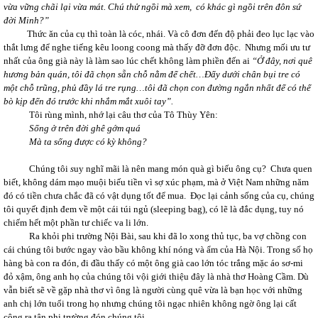
vừa vững chãi lại vừa mát. Chú thử ngồi mà xem, có khác gì ngồi trên đôn sứ
đời Minh?”
Thức ăn của cụ thì toàn là cóc, nhái. Và cô đơn đến độ phải đeo lục lạc vào
thắt lưng để nghe tiếng kêu loong coong mà thấy đỡ đơn độc. Nhưng mối ưu tư
nhất của ông già này là làm sao lúc chết không làm phiền đến ai
“Ở đây, nơi quê
hương bản quán, tôi đã chọn sẵn chỗ nằm để chết…Đấy dưới chân bụi tre có
một chỗ trũng, phủ đầy lá tre rụng…tôi đã chọn con đường ngắn nhất để có thể
bò kịp đến đó trước khi nhắm mắt xuôi tay”.
Tôi rùng mình, nhớ lại câu thơ của Tô Thùy Yên:
Sống ở trên đời ghê gớm quá
Mà ta sống được có kỳ không?
Chúng tôi
s
uy nghĩ mãi
là nên mang món quà gì biếu ông cụ? Chưa quen
biết, không dám mạo muội biếu tiền vì sợ xúc phạm, mà ở Việt Nam những năm
đó có tiền chưa chắc đã có vật dụng tốt để mua. Đọc lại cảnh sống của cụ, chúng
tôi quyết định đem về một cái túi ngủ (sleeping bag), có lẽ là đắc dụng, tuy nó
chiếm hết một phần tư chiếc va li lớn.
Ra khỏi phi trường Nội Bài, sau khi đã lo xong thủ tục, ba vợ chồng con
cái chúng tôi bước ngay vào bầu không khí nóng và ẩm của Hà Nội. Trong số họ
hàng bà con ra đón, đi đầu thấy có một ông già cao lớn tóc trắng mặc áo sơ-mi
đỏ xậm, ông anh họ của chúng tôi vội giới thiệu đây là nhà thơ Hoàng Cầm. Dù
vẫn biết sẽ về gặp nhà thơ vì ông là người cùng quê vừa là bạn học với những
anh chị lớn tuổi trong họ nhưng chúng tôi ngạc nhiên không ngờ ông lại cất
công ra tận phi trường đón chúng tôi.