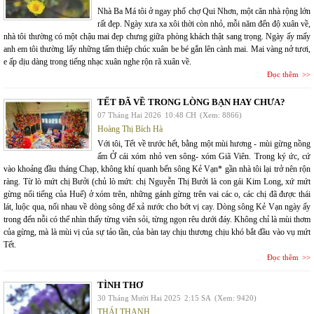
Nhà Ba Má tôi ở ngay phố chợ Qui Nhơn, một căn nhà rộng lớn
rất đẹp. Ngày xưa xa xôi thời còn nhỏ, mỗi năm đến độ xuân về,
nhà tôi thường có một chậu mai đẹp chưng giữa phòng khách thật sang trọng. Ngày ấy mấy
anh em tôi thường lấy những tấm thiệp chúc xuân be bé gắn lên cành mai. Mai vàng nở tươi,
e ấp dịu dàng trong tiếng nhạc xuân nghe rộn rã xuân về.
Đọc thêm
TẾT ĐÃ VỀ TRONG LÒNG BẠN HAY CHƯA?
07 Tháng Hai 2026
10:48 CH
(Xem: 8866)
Hoàng Thị Bích Hà
Với tôi, Tết về trước hết, bằng một mùi hương - mùi gừng nồng
ấm Ở cái xóm nhỏ ven sông- xóm Giã Viên. Trong ký ức, cứ
vào khoảng đầu tháng Chạp, không khí quanh bến sông Kẻ Vạn* gần nhà tôi lại trở nên rộn
ràng. Từ lò mứt chị Bưởi (chủ lò mứt: chị Nguyễn Thị Bưởi là con gái Kim Long, xứ mứt
gừng nổi tiếng của Huế) ở xóm trên, những gánh gừng trên vai các o, các chị đã được thái
lát, luộc qua, nối nhau về dòng sông để xả nước cho bớt vị cay. Dòng sông Kẻ Vạn ngày ấy
trong đến nỗi có thể nhìn thấy từng viên sỏi, từng ngọn rêu dưới đáy. Không chỉ là mùi thơm
của gừng, mà là mùi vị của sự tảo tần, của bàn tay chịu thương chịu khó bắt đầu vào vụ mứt
Tết.
Đọc thêm
TÌNH THƠ
30 Tháng Mười Hai 2025
2:15 SA
(Xem: 9420)
THÁI THANH