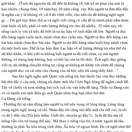
giữ khác…Ở nơi đó nguyên tắc đã đến là không về, bất kể án phạt của anh là
bao nhiêu, chung thân, 10 năm hay 20 năm cũng vậy. Khi người ta đưa đến đấy
là ngầm cái ý là không về, cứ ở đó vĩnh viễn, cho nên tôi đã không nghĩ ngợi
gì… Tới giờ này được thả ra và ngồi viết cũng có vấn đề là mình phải nắm được
tình hình xã hội, phải có một lượng thông tin cho đủ nhiều. 35 năm nay, tôi
sống cách ly với xã hội, đủ biết là sự lạc hậu về tinh thần rất lớn: Người ta đọc
đến hàng ngàn cuốn sách, mình chưa đọc cuốn nào. Người ta đọc đến hàng vạn
bài báo mình chưa đọc bài nào. Người ta dự đến hàng trăm buổi họp mình chưa
dự một buổi nào. Thế là lạc hậu lắm. Lạc hậu về số lượng thông tin như thế thì
rất khó khăn, vì khi viết ra không biết người ta đã viết chưa, có trái ngược
không, có trùng hợp không, hay có khi lại còn bị lôi thôi. Ếch ngồi đáy giếng
viết ra, dù những chuyện riêng tư, cũng sợ không ăn khớp với trình độ chung
của người đọc và cái nhu cầu chung của xã hội, nên tôi càng thấy khó…”.
Sau khi ngồi nghe anh Quán vừa uống trà, hút thuốc lào vừa đọc những
bài thơ đắc ý của anh, chúng tôi được mời lên Chòi Ngó Sóng để ngắm cảnh Hồ
Tây về chiều và xem những bút tích cuả các văn hữu đề tặng. Thấy cụ Đang còn
có vẻ muốn nói một điều gì, anh Quán nhìn ông bạn như chờ đợi.
Cụ Đang cất tiếng:
- Thường thì sự cảm động làm người ta trở nên vụng về lúng túng. Lúng túng
trong ngôn ngữ, trong cử chỉ. Nhân đây tôi cũng nói đến một chi tiết vui, là tôi
có để ý đến chị (Tôi kêu thầm: Chết rồi, chuyện gì đây?)... là đi đã lâu mà về
trông vẫn còn trẻ trung thế này. Mà theo ý riêng của tôi, ở nước ngoài đã lâu,
thường là phải Âu hóa trong tinh thần, Âu hóa về ngoại hình. Do cứ nghĩ như thế