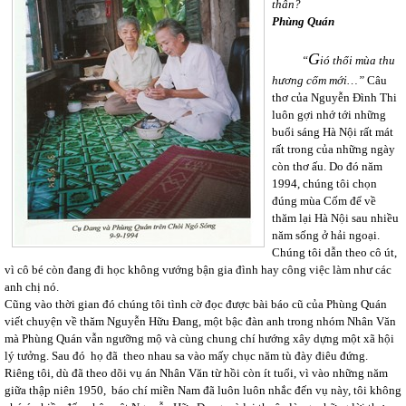
thân?
Phùng Quán
G
“
ió thổi mùa thu
hương cốm mới…”
Câu
thơ của Nguyễn Đình Thi
luôn gợi nhớ tới những
buổi sáng Hà Nội rất mát
rất trong của những ngày
còn thơ ấu. Do đó năm
1994, chúng tôi chọn
đúng mùa Cốm để về
thăm lại Hà Nội sau nhiều
năm sống ở hải ngoại.
Chúng tôi dẫn theo cô út,
vì cô bé còn đang đi học không vướng bận gia đình hay công việc làm như các
anh chị nó.
Cũng vào thời gian đó chúng tôi tình cờ đọc được bài báo cũ của Phùng Quán
viết chuyện về thăm Nguyễn Hữu Đang, một bậc đàn anh trong nhóm Nhân Văn
mà Phùng Quán vẫn ngưỡng mộ và cùng chung chí hướng xây dựng một xã hội
lý tưởng. Sau đó họ đã theo nhau sa vào mấy chục năm tù đày điêu đứng.
Riêng tôi, dù đã theo dõi vụ án Nhân Văn từ hồi còn ít tuổi, vì vào những năm
giữa thập niên 1950, báo chí miền Nam đã luôn luôn nhắc đến vụ này, tôi không