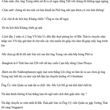
-Chào mấy chú, ông Trung niềm nở đi ra xổ ngay tiếng Việt với chúng tôi không ngại ngùng
-Chào anh! chúng tôi tìm một cái bàn khuất ăn Phở ông nấu tạm được,có còn hơn không!
-Các chú đi du lịch hay Kháng chiến ? Ông ta vào để ngay
-Đi du lịch thôi Kháng chiến gì anh
-Cách đây 2 tuần có 2 ông VN bên Úc đến đây thuê phòng họ về Bắc Thái lo chuyện xâm
nhập vào VN bây giờ như đi chợ nếu các chú muốn tôi giúp cho như đã giúp mấy ông trước
kia
-Mẹ chưa gì đã lộ hết anh Sáu nói sau khi ông Trung vào nhà bếp bưng Phở ra
-Bangkok là ổ Tình báo mà Z28 viết rất hay cuốn Cạm bẫy dòng Chao Phraya
-Bách em lên Nakhonphanom ngày mai xem thằng Lôi công nó làm ăn ra sao chưa gì ông
Trung này biết thì coi như xóa hết làm lại chuyển hướng về Udonthani
Ông Ủy viên Quân sự mặt dài ra chửi lớn -Mẹ Lôi Hổ gì mà khù khờ chết bà
Tôi làm thinh không lẽ hai thằng bạn tôi ngố một cách đơn giản như vậy ?
Tôi đáp chuyến xe sớm nhất đi Bắc Thái,anh Sáu và Ông Uỷ viên Quân sự gặp Tướng Thái
rồi sang Singapore