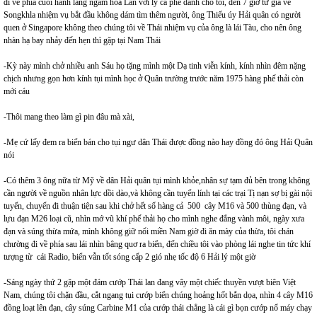
đi về phía cuối hành lang ngắm hoa Lan với ly cà phê dành cho tôi, đến 7 giờ từ giả về
Songkhla nhiệm vụ bắt đầu không dám tìm thêm người, ông Thiếu úy Hải quân có người
quen ở Singapore không theo chúng tôi về Thái nhiệm vụ của ông là lái Tàu, cho nên ông
nhàn hạ bay nhảy đến hẹn thì gặp tại Nam Thái
-Kỳ này mình chở nhiều anh Sáu họ tặng mình một Dạ tinh viễn kính, kính nhìn đêm nặng
chịch nhưng gọn hơn kính tụi mình học ở Quân trường trước năm 1975 hàng phế thải còn
mới cáu
-Thôi mang theo làm gì pin đâu mà xài,
-Mẹ cứ lấy đem ra biển bán cho tụi ngư dân Thái được đồng nào hay đồng đó ông Hải Quân
nói
-Có thêm 3 ông nữa từ Mỹ về dân Hải quân tụi mình khỏe,nhân sự tạm đủ bên trong không
cần người về nguồn nhân lực dồi dào,và không cần tuyển lính tại các trại Tị nạn sợ bị gài nội
tuyến, chuyến đi thuận tiện sau khi chở hết số hàng cả 500 cây M16 và 500 thùng đạn, và
lựu đạn M26 loại cũ, nhìn mớ vũ khí phế thải họ cho mình nghe đắng vành môi, ngày xưa
đạn và súng thừa mứa, mình không giữ nổi miền Nam giờ đi ăn mày của thừa, tôi chán
chường đi về phía sau lái nhìn bâng quơ ra biển, đến chiều tôi vào phòng lái nghe tin tức khí
tượng từ cái Radio, biển vẫn tốt sóng cấp 2 gió nhẹ tốc độ 6 Hải lý một giờ
-Sáng ngày thứ 2 gặp một đám cướp Thái lan đang vây một chiếc thuyền vượt biên Việt
Nam, chúng tôi chặn đầu, cắt ngang tụi cướp biển chúng hoảng hốt bắn dọa, nhìn 4 cây M16
đồng loạt lên đạn, cây súng Carbine M1 của cướp thái chẳng là cái gì bọn cướp nổ máy chạy