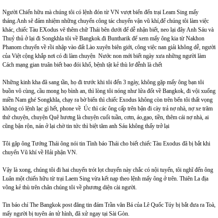
Người Chiến hữu mà chúng tôi có lệnh đón từ VN vượt biển đến trại Leam Sing mấy
tháng.Anh sẽ đảm nhiệm những chuyến công tác chuyển vận vũ khí,để chúng tôi làm việc
khác, chiếc Tàu EXodus vẽ thêm chữ Thái bên dưới để dễ nhận biết, neo lại đây Anh Sáu và
Thuỷ thủ ở lại đi Songkhla tôi về Bangkok.đi Buntharik để xem mấy ông kia từ Nakhon
Phanom chuyển về rồi nhập vào đất Lào xuyên biên giới, công việc nan giải không dễ, người
của Việt cộng khắp nơi có đi làm chuyện Nước non mới biết ngày xưa những người làm
Cách mạng gian truân biết bao đói khổ, bệnh tật kẻ thù lơ đễnh là chết
Những kinh kha đã sang tần, họ đi trước khi tôi đến 3 ngày, không gặp mấy ông bạn tôi
buồn vô cùng, cầu mong họ bình an, thì lòng tôi nóng như lửa đốt về Bangkok, đi vội xuống
miền Nam ghé Songkhla, chạy ra bờ biển thì chiếc Exodus không còn trên bến tôi thất vọng
không có lệnh lạc gì hết, phone về Úc thì các ông cấp trên bận đi cày trả nợ nhà, nợ xe trăm
thứ chuyện, chuyện Quê hương là chuyện cuối tuần, cơm, áo,gạo, tiền, thêm cái nợ nhà, ai
cũng bận rộn, nán ở lại chờ tin tức thì biệt tăm anh Sáu không thấy trở lại
Tôi gặp ông Tướng Thái ông nói tin Tình báo Thái cho biết chiếc Tàu Exodus đã bị bắt khi
chuyển Vũ khí về Hải phận VN.
Vậy là xong, chúng tôi đi hai chuyến trót lọt chuyến này chắc có nội tuyến, tôi nghĩ đến ông
Luân một chiến hữu từ trại Laem Sing vừa kết nạp theo lệnh mấy ông ở trên. Thiên La địa
võng kẻ thù trên chân chúng tôi về phương diện cài người.
Tin báo chí The Bangkok post đăng tin đám Trần văn Bá của Lê Quốc Túy bị bắt đưa ra Toà,
mấy người bị tuyên án tử hình, đã xử ngay tại Sài Gòn.