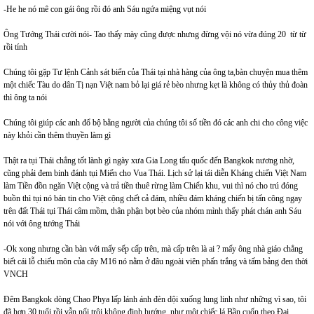
-He he nó mê con gái ông rồi đó anh Sáu ngứa miệng vụt nói
Ông Tướng Thái cười nói- Tao thấy mày cũng được nhưng đừng vội nó vừa đúng 20 từ từ
rồi tính
Chúng tôi gặp Tư lệnh Cảnh sát biển của Thái tại nhà hàng của ông ta,bàn chuyện mua thêm
một chiếc Tàu do dân Tị nạn Việt nam bỏ lại giá rẻ bèo nhưng kẹt là không có thủy thủ đoàn
thì ông ta nói
Chúng tôi giúp các anh đổ bộ bằng người của chúng tôi số tiền đó các anh chi cho công việc
này khỏi cần thêm thuyền làm gì
Thật ra tụi Thái chẳng tốt lành gì ngày xưa Gia Long tẩu quốc đến Bangkok nương nhờ,
cũng phải đem binh đánh tụi Miến cho Vua Thái. Lịch sử lại tái diễn Kháng chiến Việt Nam
làm Tiền đồn ngăn Việt cộng và trả tiền thuê rừng làm Chiến khu, vui thì nó cho trú đóng
buồn thì tụi nó bán tin cho Việt cộng chết cả đám, nhiều đám kháng chiến bị tấn công ngay
trên đất Thái tụi Thái câm mồm, thân phận bọt bèo của nhóm mình thấy phát chán anh Sáu
nói với ông tướng Thái
-Ok xong nhưng cần bàn với mấy sếp cấp trên, mà cấp trên là ai ? mấy ông nhà giáo chẳng
biết cái lỗ chiếu môn của cây M16 nó nằm ở đâu ngoài viên phấn trắng và tấm bảng đen thời
VNCH
Đêm Bangkok dòng Chao Phya lấp lánh ánh đèn dội xuống lung linh như những vì sao, tôi
đã hơn 30 tuổi rồi vẫn nổi trôi không định hướng, như một chiếc lá Bần cuốn theo Đại