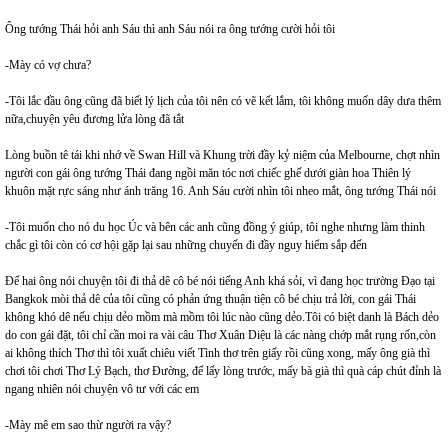
Ông tướng Thái hỏi anh Sáu thì anh Sáu nói ra ông tướng cười hỏi tôi
-Mày có vợ chưa?
-Tôi lắc đầu ông cũng đã biết lý lịch của tôi nên có vẽ kết lắm, tôi không muốn dây dưa thêm
nữa,chuyện yêu đương lửa lòng đã tắt
Lòng buồn tê tái khi nhớ về Swan Hill và Khung trời đầy kỷ niệm của Melbourne, chợt nhìn
người con gái ông tướng Thái đang ngồi măn tóc nơi chiếc ghế dưới giàn hoa Thiên lý
khuôn mặt rực sáng như ánh trăng 16. Anh Sáu cười nhìn tôi nheo mắt, ông tướng Thái nói
-Tôi muốn cho nó du học Úc và bên các anh cũng đồng ý giúp, tôi nghe nhưng làm thinh
chắc gì tôi còn có cơ hội gặp lại sau những chuyến đi đầy nguy hiểm sắp đến
Để hai ông nói chuyện tôi đi thả dê cô bé nói tiếng Anh khá sỏi, vì đang học trường Đạo tại
Bangkok mòi thả dê của tôi cũng có phản ứng thuận tiện cô bé chịu trả lời, con gái Thái
không khó dê nếu chịu dẻo mồm mà mồm tôi lúc nào cũng dẻo.Tôi có biệt danh là Bách dẻo
do con gái đặt, tôi chỉ cần moi ra vài câu Thơ Xuân Diệu là các nàng chớp mắt rụng rốn,còn
ai không thích Thơ thì tôi xuất chiêu viết Tình thơ trên giấy rồi cũng xong, mấy ông già thì
chơi tôi chơi Thơ Lý Bạch, thơ Đường, để lấy lòng trước, mấy bà già thì quà cáp chút đỉnh là
ngang nhiên nói chuyện vô tư với các em
-Mày mê em sao thừ người ra vậy?