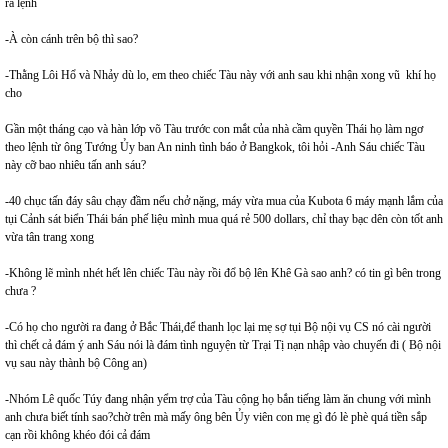
ra lệnh
-À còn cánh trên bộ thì sao?
-Thằng Lôi Hổ và Nhảy dù lo, em theo chiếc Tàu này với anh sau khi nhận xong vũ khí họ
cho
Gần một tháng cạo và hàn lớp võ Tàu trước con mắt của nhà cầm quyền Thái họ làm ngơ
theo lệnh từ ông Tướng Ủy ban An ninh tình báo ở Bangkok, tôi hỏi -Anh Sáu chiếc Tàu
này cỡ bao nhiêu tấn anh sáu?
-40 chục tấn đáy sâu chạy đầm nếu chở nặng, máy vừa mua của Kubota 6 máy mạnh lắm của
tụi Cảnh sát biển Thái bán phế liệu mình mua quá rẻ 500 dollars, chỉ thay bạc dên còn tốt anh
vừa tân trang xong
-Không lẽ mình nhét hết lên chiếc Tàu này rồi đổ bộ lên Khê Gà sao anh? có tin gì bên trong
chưa ?
-Có họ cho người ra đang ở Bắc Thái,để thanh lọc lại mẹ sợ tụi Bộ nội vụ CS nó cài người
thì chết cả đám ý anh Sáu nói là đám tình nguyện từ Trại Tị nạn nhập vào chuyến đi ( Bộ nội
vụ sau này thành bộ Công an)
-Nhóm Lê quốc Túy đang nhận yểm trợ của Tàu cộng họ bắn tiếng làm ăn chung với mình
anh chưa biết tính sao?chờ trên mà mấy ông bên Ủy viên con mẹ gì đó lè phè quá tiền sắp
cạn rồi không khéo đói cả đám