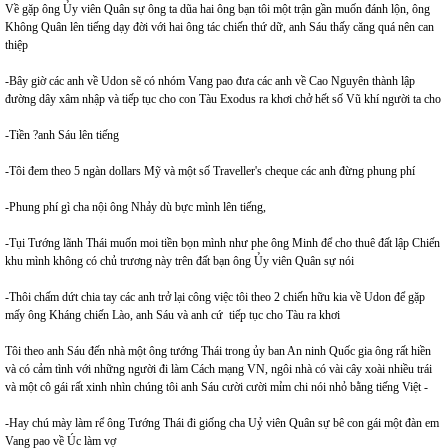
Về gặp ông Ủy viên Quân sự ông ta dũa hai ông bạn tôi một trận gần muốn đánh lộn, ông
Không Quân lên tiếng dạy đời với hai ông tác chiến thứ dữ, anh Sáu thấy căng quá nên can
thiệp
-Bây giờ các anh về Udon sẽ có nhóm Vang pao đưa các anh về Cao Nguyên thành lập
đường dây xâm nhập và tiếp tục cho con Tàu Exodus ra khơi chở hết số Vũ khí người ta cho
-Tiền ?anh Sáu lên tiếng
-Tôi đem theo 5 ngàn dollars Mỹ và một số Traveller's cheque các anh đừng phung phí
-Phung phí gì cha nội ông Nhảy dù bực mình lên tiếng,
-Tụi Tướng lãnh Thái muốn moi tiền bọn mình như phe ông Minh để cho thuê đất lập Chiến
khu mình không có chủ trương này trên đất bạn ông Ủy viên Quân sự nói
-Thôi chấm dứt chia tay các anh trở lại công việc tôi theo 2 chiến hữu kia về Udon để gặp
mấy ông Kháng chiến Lào, anh Sáu và anh cứ tiếp tục cho Tàu ra khơi
Tôi theo anh Sáu đến nhà một ông tướng Thái trong ủy ban An ninh Quốc gia ông rất hiền
và có cảm tình với những người đi làm Cách mạng VN, ngôi nhà có vài cây xoài nhiều trái
và một cô gái rất xinh nhìn chúng tôi anh Sáu cười cười mỉm chi nói nhỏ bằng tiếng Việt -
-Hay chú mày làm rể ông Tướng Thái đi giống cha Uỷ viên Quân sự bê con gái một đàn em
Vang pao về Úc làm vợ