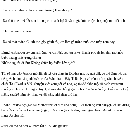
-Còn chú có dê con bé con ông tướng Thái không?
-Dạ không em về Úc sau khi nghe tin anh bị bắt và từ giả luôn cuộc chơi, mệt mỏi rồi anh
-Chú vợ con gì chưa?
-Dạ có một thằng Cu nhưng gãy gánh rồi, em làm gà trống nuôi con mấy năm nay
Đứng lên bắt đôi tay của anh Sáu và chị Nguyệt, tôi ra về Thành phố đã lên đèn một nỗi
buồn mang mác trong tâm tư
Những người đi làm Kháng chiến họ ở đâu bây giờ ?
Tôi sẽ hẹn gặp Jessica một lần để kể câu chuyện Exodus nhưng quá dài, có thể đem hết bản
tiếng Anh cho nàng nhờ sửa chữa Văn phạm. Bầy Thiên Nga vỗ cánh, cùng câu chuyện
chiếc Tàu Exodus VN. chuyện viết xong tôi về nhà, vợ tôi để phần một tô canh chua rau
muống và khô cá Đù ngon tuyệt, không đâu bằng gia đình với cơm vợ nấu,vết cắn là một kỷ
niệm, sau 20 năm lấy nhau và tôi vắng nhà đêm thứ hai
Phone Jessica hẹn gặp tại Melbourne tôi đưa cho nàng Files toàn bộ câu chuyện, cả hai đứng
bên cửa sổ của một nhà hàng ngày xưa chúng tôi đã đến, bên ngoài bầu trời mịt mù cơn
mưa Jessica nói
-Mới đó mà đã hơn 40 năm rồi ! Tôi khẽ gật đầu