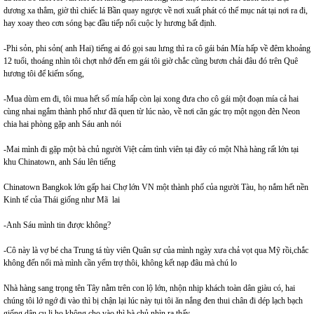
dương xa thẳm, giờ thì chiếc lá Bần quay ngược về nơi xuất phát có thể mục nát tại nơi ra đi,
hay xoay theo cơn sóng bạc đầu tiếp nối cuộc ly hương bất định.
-Phi sỏn, phi sỏn( anh Hai) tiếng ai đó gọi sau lưng thì ra cô gái bán Mía hấp về đêm khoảng
12 tuổi, thoáng nhìn tôi chợt nhớ đến em gái tôi giờ chắc cũng bươn chải đâu đó trên Quê
hương tôi để kiếm sống,
-Mua dùm em đi, tôi mua hết số mía hấp còn lại xong đưa cho cô gái một đoạn mía cả hai
cùng nhai ngắm thành phố như đã quen từ lúc nào, về nơi căn gác trọ một ngọn đèn Neon
chia hai phòng gặp anh Sáu anh nói
-Mai mình đi gặp một bà chủ người Việt cảm tình viên tại đây có một Nhà hàng rất lớn tại
khu Chinatown, anh Sáu lên tiếng
Chinatown Bangkok lớn gấp hai Chợ lớn VN một thành phố của người Tàu, họ nắm hết nền
Kinh tế của Thái giống như Mã lai
-Anh Sáu mình tin được không?
-Cô này là vợ bé cha Trung tá tùy viên Quân sự của mình ngày xưa chả vọt qua Mỹ rồi,chắc
không đến nổi mà mình cần yểm trợ thôi, không kết nạp đâu mà chú lo
Nhà hàng sang trọng tên Tây nằm trên con lộ lớn, nhộn nhịp khách toàn dân giàu có, hai
chúng tôi lớ ngớ đi vào thì bị chận lại lúc này tụi tôi ăn nắng đen thui chân đi dép lạch bạch
giống dân cu li họ không cho vào thì bà chủ nhìn ra thấy