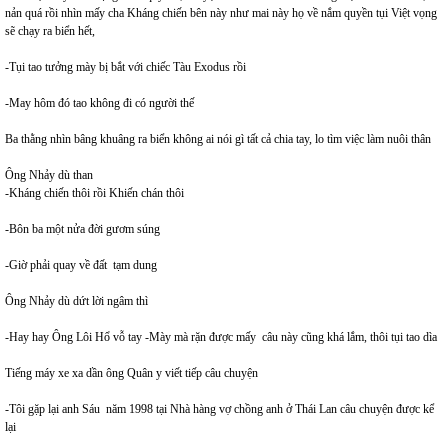
nản quá rồi nhìn mấy cha Kháng chiến bên này như mai này họ về nắm quyền tụi Việt vọng
sẽ chạy ra biển hết,
-Tụi tao tưởng mày bị bắt với chiếc Tàu Exodus rồi
-May hôm đó tao không đi có người thế
Ba thằng nhìn bâng khuâng ra biển không ai nói gì tất cả chia tay, lo tìm việc làm nuôi thân
Ông Nhảy dù than
-Kháng chiến thôi rồi Khiến chán thôi
-Bôn ba một nửa đời gươm súng
-Giờ phải quay về đất tạm dung
Ông Nhảy dù dứt lời ngâm thì
-Hay hay Ông Lôi Hổ vỗ tay -Mày mà rặn được mấy câu này cũng khá lắm, thôi tụi tao dìa
Tiếng máy xe xa dần ông Quân y viết tiếp câu chuyện
-Tôi gặp lại anh Sáu năm 1998 tại Nhà hàng vợ chồng anh ở Thái Lan câu chuyện được kể
lại