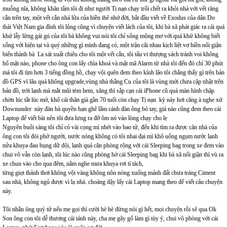
muỗng nĩa, không khăn tắm tôi đi như người Tị nạn chạy trối chết ra khỏi nhà với vết răng
cắn trên tay, một vết cắn nhá lửa của hiền thê nhớ đời, bắt đầu viết về Exodus của dân Do
thái Việt Nam gia đình tôi lủng cũng vì chuyện viết lách của tôi, khi bà xã phát giác ra cái quá
khứ lẫy lừng gái gú của tôi bà không vui nói tôi chỉ sống mộng mơ với quá khứ không biết
sống với hiện tại và quý những gì mình đang có, một trận cãi nhau kịch liệt vợ hiền nổi giận
biến thành bà La sát xuất chiêu cho tôi một vết cắn, tôi tẩu vi thượng sách tránh voi không
hổ mặt nào, phone cho ông con lấy chìa khoá và mật mã Alarm từ nhà tôi đến đó chỉ 30 phút
mà tôi đi tìm hơn 3 tiếng đồng hồ, chạy vội quên đem theo kính lão tôi chẳng thấy gì trên bản
đồ GPS vì lâu quá không upgrade,vùng nhà thằng Cu của tôi là vùng mới chưa cập nhật trên
bản đồ, trời lạnh mà mắt mũi tèm hem, xăng thì sắp cạn cái iPhone cũ quá màn hình chập
chờn lúc tắt lúc mở, khổ cái thân già gần 70 tuổi còn chạy Tị nạn kỳ này hơi căng à nghe xứ
Downunder này đàn bà quyền hạn ghê lắm cánh đàn ông bó tay, giá nào cũng đem theo cái
Laptop để viết bài nên tôi đưa lưng ra đỡ ôm nó vào lòng chạy cho lẹ
Nguyên buổi sáng tôi chỉ có vài cọng mì nhét vào bao tử, đến khi tìm ra được căn nhà của
ông con tôi đói phờ người, nước nóng không có tôi nhai đại mì khô uống ngụm nước lạnh
nửa khuya đau bụng dữ dội, lạnh quá căn phòng rộng với cái Sleeping bag trong xe đem vào
chui vô vẫn còn lạnh, tôi lúc nào cũng phòng hờ cái Sleeping bag khi bà xã nổi giận thì vù ra
xe chun vào cho qua đêm, nằm nghe mưa khuya rơi tí tách,
từng giọt thảnh thơi không vội vàng không nôn nóng xuống mảnh đất chưa tráng Ciment
sau nhà, không ngủ được vì lạ nhà. choàng dậy lấy cái Laptop mang theo để viết câu chuyện
này.
Tôi nhắn ông quý tử nếu mẹ gọi thì cười hè hè đừng nói gì hết, mọi chuyện rồi sẽ qua Ok
Son ông con tôi dễ thương cái tánh này, cha mẹ gây gổ làm gì tùy ý, chui vô phòng với cái