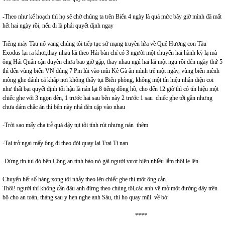
-Theo như kế hoạch thì họ sẽ chờ chúng ta trên Biển 4 ngày là quá mức bây giờ mình đã mất
hết hai ngày rồi, nếu đi là phải quyết định ngay
Tiếng máy Tàu nổ vang chúng tôi tiếp tục sứ mạng truyền lửa về Quê Hương con Tàu
Exodus lại ra khơi,thay nhau lái theo Hải bàn chỉ có 3 người một chuyến hải hành kỳ lạ mà
ông Hải Quân cận duyên chưa bao giờ gặp, thay nhau ngủ hai lái một ngủ rồi đến ngày thứ 5
thì đến vùng biển VN đúng 7 Pm lủi vào mũi Kê Gà ẩn mình trể một ngày, vùng biển mênh
mông ghe đánh cá khắp nơi không thấy tụi Biên phòng, không một tín hiệu nhận diện coi
như thất bại quyết định tối hậu là nán lại 8 tiếng đồng hồ, cho đến 12 giờ thì có tín hiệu một
chiếc ghe với 3 ngọn đèn, 1 trước hai sau bên này 2 trước 1 sau chiếc ghe tới gần nhưng
chưa dám chắc ăn thì bên này nhá đèn cặp vào nhau
-Trời sao mấy cha trễ quá dậy tụi tôi tính rút nhưng nán thêm
-Tại trở ngại mấy ông đi theo đòi quay lại Trại Tị nạn
-Đừng tin tụi đó bên Công an tình báo nó gài người vượt biên nhiều lắm thôi lẹ lên
Chuyển hết số hàng xong tôi nhảy theo lên chiếc ghe thì một ông cản.
Thôi! người thì không cần đâu anh đừng theo chúng tôi,các anh về mở một đường dây trên
bộ cho an toàn, tháng sau y hẹn nghe anh Sáu, thì họ quay mũi về bờ
****