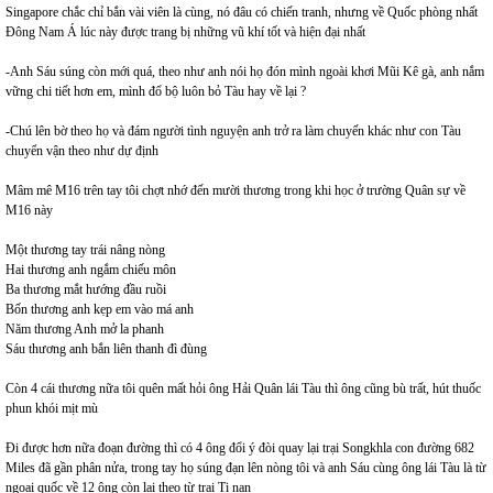
Singapore chắc chỉ bắn vài viên là cùng, nó đâu có chiến tranh, nhưng về Quốc phòng nhất
Đông Nam Á lúc này được trang bị những vũ khí tốt và hiện đại nhất
-Anh Sáu súng còn mới quá, theo như anh nói họ đón mình ngoài khơi Mũi Kê gà, anh nắm
vững chi tiết hơn em, mình đổ bộ luôn bỏ Tàu hay về lại ?
-Chú lên bờ theo họ và đám người tình nguyện anh trở ra làm chuyến khác như con Tàu
chuyển vận theo như dự định
Mâm mê M16 trên tay tôi chợt nhớ đến mười thương trong khi học ở trường Quân sự về
M16 này
Một thương tay trái nâng nòng
Hai thương anh ngắm chiếu môn
Ba thương mắt hướng đầu ruồi
Bốn thương anh kẹp em vào má anh
Năm thương Anh mở la phanh
Sáu thương anh bắn liên thanh đì đùng
Còn 4 cái thương nữa tôi quên mất hỏi ông Hải Quân lái Tàu thì ông cũng bù trất, hút thuốc
phun khói mịt mù
Đi được hơn nữa đoạn đường thì có 4 ông đổi ý đòi quay lại trại Songkhla con đường 682
Miles đã gần phân nửa, trong tay họ súng đạn lên nòng tôi và anh Sáu cùng ông lái Tàu là từ
ngoại quốc về 12 ông còn lại theo từ trại Tị nạn