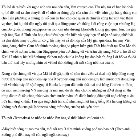
Tôi bỏ đi ra biển khi nghe anh sáu nói đến tiền, làm chuyện con Tàu này tôi và bạn bè phải
tự bỏ tiền túi ra cho chuyến đi và nhờ sự đóng góp của cảm tình viên nhỏ giọt hàng tháng chi
cho Tiền phương là chúng tôi số còn lại bao cho các quan di chuyển công tác còn vác thêm
vợ theo, lụi hụi thì đến ngày tôi phải qua Singapore với thằng Lôi công cuộc hẹn với ông Kẹ
của Bộ Quốc phòng Singapore tại một căn nhà đường Elizabeth không gặp quan lớn, mà gặp
một ông Đại tá Tình báo ông cho điểm hẹn trên biển và ngày hẹn để nhận số súng phế thải
và đạn dược máy truyền tin có gì lấy nấy kể cả đồ hộp của Mỹ gần quá date, lúc này Việt
cộng đang chiếm Cam bốt thỉnh thoảng cũng vi phạm biên giới Thái khi đuổi tụi Khơ Me đỏ
chém vè về nơi an toàn, nên Singapore yểm trợ chúng tôi vài trăm cây súng M16 vì họ đã có
XM 17 nhái y hệt M16 nhưng tốt hơn một chút là không kẹt đạn bất tử, ông Lôi hổ và tôi đã
bắn thử loại này nhưng nhìn có vẽ hơi thô không bắt mắt súng nội hoá của họ
Xong việc chúng tôi vù qua Mã lai để gặp một số cảm tình viên và deal một hộp đồng cung
nước dừa hộp cho một tiệm tạp hóa ở Sydney, ông chủ một công ty làm nước dừa đóng hộp
mời về nhà máy đồ sộ ở ngoại ô Kuala Lumpur đãi một chầu tại nhà hàng Golden buffalo,
có món nem nướng VN mà ông Tị nạn nào đó đã dạy cho họ nhưng ăn dở ẹt đang ăn thì
từng đàn ruồi tấn công nhào vào chén nước mắm, tôi đành buông đũa ngồi ngó chẳng ai ăn
nữa làm ông xì thẩu Tàu quê ông chửi tên chủ nhà hàng một tràng tiếng Mã lai ông tưởng tôi
không biết tôi cua gái Indonesia bằng thứ tiếng của họ nhuyễn nhừ.
Tôi nói -Terimakasi ba nhắc ba nhắc làm ông xì thẩu khoái chí cười nói
-Mày biết tiếng tụi tao mà dấu, thôi tối nay 3 đứa mình xuống phố tao bao hết (Theo anh
xuống phố đêm nay tôi còn ngất ngất cơn say)