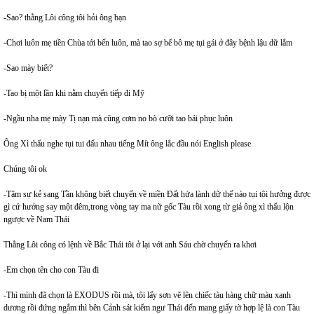
-Sao? thằng Lôi công tôi hỏi ông bạn
-Chơi luôn mẹ tiền Chùa tới bến luôn, mà tao sợ bể bô mẹ tụi gái ở đây bệnh lậu dữ lắm
-Sao mày biết?
-Tao bị một lần khi nằm chuyển tiếp đi Mỹ
-Ngầu nha mẹ mày Tị nạn mà cũng cơm no bò cưỡi tao bái phục luôn
Ông Xì thẩu nghe tụi tui đấu nhau tiếng Mít ông lắc đầu nói English please
Chúng tôi ok
-Tâm sự kẻ sang Tần không biết chuyến về miền Đất hứa lành dữ thế nào tụi tôi hưởng được
gì cứ hưởng say một đêm,trong vòng tay ma nữ gốc Tàu rồi xong từ giả ông xì thẩu lộn
ngược về Nam Thái
Thằng Lôi công có lệnh về Bắc Thái tôi ở lại với anh Sáu chờ chuyến ra khơi
-Em chọn tên cho con Tàu đi
-Thì mình đã chọn là EXODUS rồi mà, tôi lấy sơn vẽ lên chiếc tàu hàng chữ màu xanh
dương rồi đứng ngắm thì bên Cảnh sát kiểm ngư Thái đến mang giấy tờ hợp lệ là con Tàu