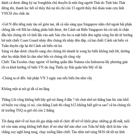
đánh cá được đăng ký tại Songkhla chủ thuyền là một ông người Thái do Tình báo Thái
đứng tên, thanh lọc hết số thủy thủ tụi tôi chỉ còn 15 người thủy thủ đoàn toàn cựu lính
VNCH cho chắc ăn
-Giờ N đến tiếng máy tàu nổ giòn tan, tất cả sẵn sàng qua Singapore nằm chờ ngoài hải phận
chồng lấn với Mã lai chẳng phân biệt được, thì Cảnh sát Biển Singapore hú còi inh ỏi chận
đầu khi chúng tôi vô tình lấn vào anh Sáu cho lui ra mặt biển đen nghịt sóng êm thì từ hướng
bờ một chiếc Coast Guard nháy đèn chúng tôi nháy đèn đáp, cả hai chiếc Cảnh sát biển và
Tuần duyên cặp lại thì Cảnh sát biển rút lui
Súng và đạn dược chuyển sang cho chúng tôi nhanh lẹ xong họ biến không một lời, dường
như họ nhận lệnh là câm như hến và chúng tôi cũng vậy
Chiếc Tàu Exodus chạy ngược về hướng quần đảo Natuna của Indonesia lấy phương giác
rồi ra khơi hướng về biển VN do ông Thiếu úy Hải quân bên Mỹ về lái
-Chúng ta sẽ đến hải phận VN 3 ngày sau nếu biển êm như vầy
Không một ai nói gì tất cả im lặng
Thằng Lôi công không biết bây giờ nó đang ở đâu ? tôi chợt nhớ nó thằng bạn lúc nào khổ
sở buồn vui cũng có nó, còn thằng Linh thì cũng b15 không biết giờ ra sao? cả ba chúng tôi
từ trường TSQ ra giờ chỉ còn 2 thằng
Tôi đang nhớ về nó bọn tôi gia nhập một tổ chức để trở về khôi phục những gì đã mất, tuổi
trẻ còn máu nóng không biết thực tế nó như thế nào như con Trâu hể thấy địch là húc vào
chẳng suy nghĩ lung tung, chạy xuống hầm chiếc Tàu nhìn mớ súng M16 rất tốt tụi lính