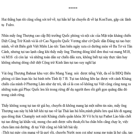
*****
Hai thằng bạn tôi cũng sống sót trở về, tụi hắn kể lại chuyến đi về lại KonTum, gặp các lãnh
tụ Fulro.
Nhìn mấy ông Thượng cao cấp Bộ trưởng Quốc phòng và nội các của Mặt trận kháng chiến
Diệt Cộng Trừ Kinh và lá cờ Cao Nguyên Quốc Vương như cờ Quốc dân Đảng tụi tao bực
mình, về tới Biên giới Việt Miên Lào tức Tam biên ngày xưa có đường mòn về Ba Tơ và Tân
Cảnh, nhưng tụi tao lạnh cẳng khi thấy mấy ông Thượng đóng khố đen thui vai mang M18,
và M16 cũ còn lại và những toán dân sự chiến đấu xưa, không biết tụi này thực tâm hay
không nhưng dòng chữ diệt Cộng trừ Kinh làm tụi tao suy nghĩ lại
Vài ông Thượng Bahnar khu vực đèo Mang Yang nói được tiếng Việt, đa số là BĐQ Biên
phòng có làm loạn lúc lui binh trên Tỉnh lộ 7 B. Tụi tao không liên lạc được với cánh Kháng
chiến của mình ở Phương Lâm như dự trù, tất cả là con số không tụi Việt cộng cũng tung ra
những toán giả Phục Quốc len lỏi trong rừng để dụ người theo rồi giết gọn quăng đâu đó
trong cánh rừng.
Thấy không xong tụi tao từ giả họ, chuyến đi không mang lại một niềm tin nào, mấy ông
Thượng sau này bị bắt hết khi tụi tao về lại Thái lan hú hồn,mình phiêu lưu quá khi đi ngang
qua dòng thác Champly nơi một Kháng chiến quân khóa 30 Võ bị bị tụi Pathet Lào bắn chết
tụi tao đứng lại khấn vái, mong cho anh được siêu thoát,rồi ba chân bốn cẳng chạy lẹ, việc
chưa làm mà đường đi tụi Việt cộng nó bắt hết bài tẩy.
-Thôi tụi mày còn mạng về là quý rồi, chuyện Nước non coi như xong mẹ toàn là hư cấu, tao