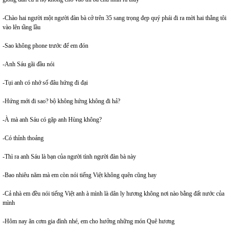
-Chào hai người một người đàn bà cở trên 35 sang trọng đẹp quý phái đi ra mời hai thằng tôi
vào lên tầng lầu
-Sao không phone trước để em đón
-Anh Sáu gãi đầu nói
-Tụi anh có nhớ số đâu hứng đi đại
-Hứng mới đi sao? bộ không hứng không đi hả?
-À mà anh Sáu có gặp anh Hùng không?
-Có thỉnh thoảng
-Thì ra anh Sáu là bạn của người tình người đàn bà này
-Bao nhiêu năm mà em còn nói tiếng Việt không quên cũng hay
-Cả nhà em đều nói tiếng Việt anh à mình là dân ly hương không nơi nào bằng đất nước của
mình
-Hôm nay ăn cơm gia đình nhé, em cho hưởng những món Quê hương