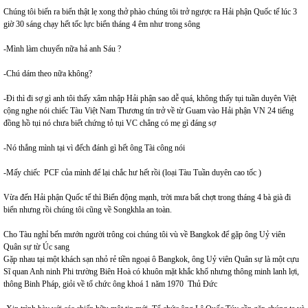
Chúng tôi biến ra biển thật lẹ xong thở phào chúng tôi trở ngược ra Hải phận Quốc tế lúc 3
giờ 30 sáng chạy hết tốc lực biển tháng 4 êm như trong sông
-Mình làm chuyến nữa hả anh Sáu ?
-Chú dám theo nữa không?
-Đi thì đi sợ gì anh tôi thấy xâm nhập Hải phận sao dễ quá, không thấy tụi tuần duyên Việt
cộng nghe nói chiếc Tàu Việt Nam Thương tín trở về từ Guam vào Hải phận VN 24 tiếng
đồng hồ tụi nó chưa biết chứng tỏ tụi VC chẳng có mẹ gì đáng sợ
-Nó thắng mình tại vì đếch đánh gì hết ông Tài công nói
-Mấy chiếc PCF của mình để lại chắc hư hết rồi (loại Tàu Tuần duyên cao tốc )
Vừa đến Hải phận Quốc tế thì Biển động mạnh, trời mưa bất chợt trong tháng 4 bà già đi
biển nhưng rồi chúng tôi cũng về Songkhla an toàn.
Cho Tàu nghỉ bến mướn người trông coi chúng tôi vù về Bangkok để gặp ông Uỷ viên
Quân sự từ Úc sang
Gặp nhau tại một khách sạn nhỏ rẻ tiền ngoại ô Bangkok, ông Uỷ viên Quân sự là một cựu
Sĩ quan Anh ninh Phi trường Biên Hoà có khuôn mặt khắc khổ nhưng thông minh lanh lợi,
thông Binh Pháp, giỏi về tổ chức ông khoá 1 năm 1970 Thủ Đức