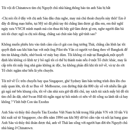
Tôi vội đi Chinatown tìm chị Nguyệt chủ nhà hàng,thông báo tin anh Sáu bị bắt
-Chị nói rồi ở đây với chị anh Sáu đâu chịu nghe, may mà chú thoát chuyến này thôi! Em ở
đây đi đừng mạo hiểm, tụi Mỹ nó đã phủi tay thì chẳng làm được gì đâu em, em thử nghĩ
ngày xưa VNCH mình mạnh mà còn thua thì bây giờ làm được gì em, nghe người đàn bà
nói tôi chực ngộ ra chị nói đúng, chẳng sai chút nào bây giờ tính sao?
Không muốn phiêu lưu vào tình cảm của cô gái con ông tướng Thái, chẳng cần lệnh lạc tôi
quyết định sau khi bàn bạc với một ông Pilot tên Vân có người vợ đang theo về Bangkok để
tìm tin kháng chiến, nhờ book vé máy bay dùm. Tôi không có mặt tại Bangkok,một quyết
định khi không có lệnh tự ý bỏ ngũ tôi có thể bị thành toán nếu ở một Tổ chức khác, may là
cấp trên tôi mấy ông nhà giáo không ác độc, họ không phản đối khi tôi trở về, và tự do rời
Tổ chức ngậm như hến là yên chuyện.
Tôi trở về Úc trên chuyến bay qua Singapore, ghé Sydney làm bản tường trình đưa lên cho
mấy quan lớn, tôi đi xe Bus về Melbourne, con đường thật dài 800 cây số với nhiều lần gật
gù ngủ mê bên khung cửa, tôi về căn nhà xưa giờ đã đổi chủ, tay xách túi xách mấy bộ đồ tôi
tìm chỗ ẩn dật, nhớ Swan Hill tôi ngần ngại tự hỏi mình có nên về đó sống xa lánh tất cả hay
không ? Vĩnh biệt Con tàu Exodus
Anh Sáu và thủy thủ chuyến Tàu Exodus Việt Nam bị bắt trong Hải phận VN với 10 tấn Vũ
khí xuất xứ từ Singapore, cho đến năm 1994 sau khi Mỹ dỡ bỏ cấm vận và nối lại bang giao
Anh Sáu và thủy thủ đoàn được thả, anh về Thái lan sống với người bạn đời tên Nguyệt chủ
nhà hàng ở Chinatown.