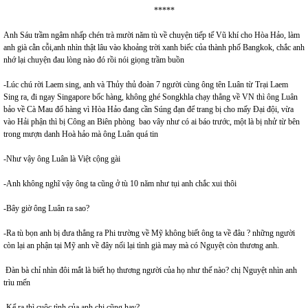
*****
Anh Sáu trầm ngâm nhấp chén trà mười năm tù về chuyện tiếp tế Vũ khí cho Hòa Hảo, làm
anh già cằn cỗi,anh nhìn thật lâu vào khoảng trời xanh biếc của thành phố Bangkok, chắc anh
nhớ lại chuyện đau lòng nào đó rồi nói giọng trầm buồn
-Lúc chú rời Laem sing, anh và Thủy thủ đoàn 7 người cùng ông tên Luân từ Trại Laem
Sing ra, đi ngay Singapore bốc hàng, không ghé Songkhla chạy thẳng về VN thì ông Luân
bảo về Cà Mau đổ hàng vì Hòa Hảo đang cần Súng đạn để trang bị cho mấy Đại đội, vừa
vào Hải phận thì bị Công an Biên phòng bao vây như có ai báo trước, một là bị nhử từ bên
trong mượn danh Hoà hảo mà ông Luân quá tin
-Như vậy ông Luân là Việt cộng gài
-Anh không nghĩ vậy ông ta cũng ở tù 10 năm như tụi anh chắc xui thôi
-Bây giờ ông Luân ra sao?
-Ra tù bọn anh bị đưa thẳng ra Phi trường về Mỹ không biết ông ta về đâu ? những người
còn lại an phận tại Mỹ anh về đây nối lại tình già may mà có Nguyệt còn thương anh.
Đàn bà chỉ nhìn đôi mắt là biết họ thương người của họ như thế nào? chị Nguyệt nhìn anh
trìu mến
-Kể ra thì cuộc tình của anh chị cũng hay?