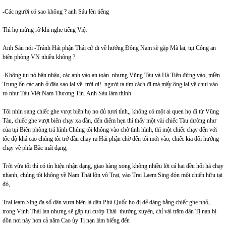
-Các người có sao không ? anh Sáu lên tiếng
Thì họ mừng rỡ khi nghe tiếng Việt
Anh Sáu nói -Tránh Hải phận Thái cứ đi về hướng Đông Nam sẽ gặp Mã lai, tụi Công an
biên phòng VN nhiều không ?
-Không tụi nó bận nhậu, các anh vào an toàn nhưng Vũng Tàu và Hà Tiên đừng vào, miền
Trung ổn các anh ở đâu sao lại về trời ơi! người ta tìm cách đi mà mấy ông lại về chui vào
rọ như Tàu Việt Nam Thương Tín. Anh Sáu làm thinh
Tôi nhìn sang chiếc ghe vượt biên họ no đủ tươi tỉnh,, không có một ai quen họ đi từ Vũng
Tàu, chiếc ghe vượt biên chạy xa dần, đến điểm hẹn thì thấy một vài chiếc Tàu dường như
của tụi Biên phòng trá hình.Chúng tôi không vào chờ tình hình, thì một chiếc chạy đến với
tốc độ khá cao chúng tôi trở đầu chạy ra Hải phận chờ đến tối mới vào, chiếc kia đổi hướng
chạy về phía Bắc mất dạng,
Trời vừa tối thì có tín hiệu nhận dạng, giao hàng xong không nhiều lời cả hai đều hối hả chạy
nhanh, chúng tôi không về Nam Thái lộn vô Trạt, vào Trại Laem Sing đón một chiến hữu tại
đó,
Trại leam Sing đa số dân vượt biên là dân Phú Quốc họ đi dễ dàng bằng chiếc ghe nhỏ,
trong Vịnh Thái lan nhưng sẽ gặp tụi cướp Thái thường xuyên, chỉ vài trăm dân Tị nạn bị
dồn nơi này hơn cả năm Cao ủy Tị nạn làm biếng đến