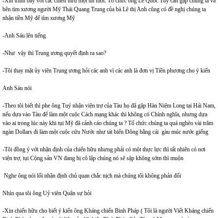
-Xin trình bày với các chiến hữu một tin mới. Tổ chức ông Lê Quốc Túy cần gặp chúng ta và
bên tìm xương người Mỹ Thái Quang Trung của bà Lê thị Anh cũng có đề nghị chúng ta
nhận tiền Mỹ để tìm xương Mỹ
-Anh Sáu lên tiếng
-Như vậy thì Trung ương quyết định ra sao?
-Tôi thay mặt ủy viên Trung ương hỏi các anh vì các anh là đơn vị Tiền phương cho ý kiến
Anh Sáu nói
-Theo tôi biết thì phe ông Tuý nhận viện trợ của Tàu họ đã gặp Hàn Niệm Long tại Hải Nam,
nếu dựa vào Tàu để làm một cuộc Cách mạng khác thì không có Chính nghĩa, nhưng dựa
vào ai trong lúc này khi tụi Mỹ đã cảnh cáo chúng ta ? Tổ chức chúng ta quá nghèo vài trăm
ngàn Dollars đi làm một cuộc cứu Nước như tát biển Đông bằng cái gàu múc nước giếng
-Tôi đồng ý với nhận định của chiến hữu nhưng phải có một thực lực thì tất nhiên có nơi
viện trợ, tụi Cộng sản VN đang bị cô lập chúng nó sẽ sập không sớm thì muộn
Nghe ông nói lối nhận định chủ quan chắc nịch mà chúng tôi không phản đối
Nhìn qua tôi ông Uỷ viên Quân sự hỏi
-Xin chiến hữu cho biết ý kiến ông Kháng chiến Binh Pháp ( Tôi là người Viết Kháng chiến