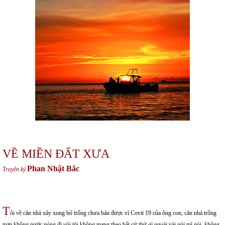
VỀ MIỀN ĐẤT XƯA
Phan Nhật Bắc
Truyện ký
T
ôi về căn nhà xây xong bỏ trống chưa bán được vì Covit 19 của ông con, căn nhà trống
trơn không nước nóng đi vội tôi không mang theo bất cứ thứ gì ngoài vài gói mì gói, không