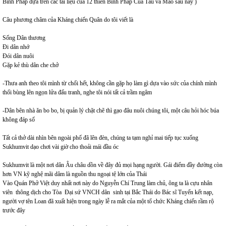
Binh Pháp dựa trên các tài liệu của 12 thiên Bình Pháp Của Tàu và Mao sau này )
Câu phương châm của Kháng chiến Quân do tôi viết là
Sống Dân thương
Đi dân nhớ
Đói dân nuôi
Gặp kẻ thù dân che chở
-Thưa anh theo tôi mình từ chối hết, không cần gặp họ làm gì dựa vào sức của chính mình
thổi bùng lên ngọn lửa đấu tranh, nghe tôi nói tất cả trầm ngâm
-Dân bên nhà ăn bo bo, bị quản lý chặt chẽ thì gạo đâu nuôi chúng tôi, một câu hỏi hóc búa
không đáp số
Tất cả thở dài nhìn bên ngoài phố đã lên đèn, chúng ta tạm nghỉ mai tiếp tục xuống
Sukhumvit dạo chơi vài giờ cho thoải mái đầu óc
Sukhumvit là một nơi dân Âu châu dồn về đây đủ mọi hạng người. Gái điếm đầy đường còn
hơn VN kỹ nghệ mãi dâm là nguồn thu ngoại tệ lớn của Thái
Vào Quán Phở Việt duy nhất nơi này do Nguyễn Chí Trung làm chủ, ông ta là cựu nhân
viên thông dịch cho Tòa Đại sứ VNCH dân sinh tại Bắc Thái do Bác sĩ Tuyến kết nạp,
người vợ tên Loan đã xuất hiện trong ngày lễ ra mắt của một tổ chức Kháng chiến rầm rộ
trước đây