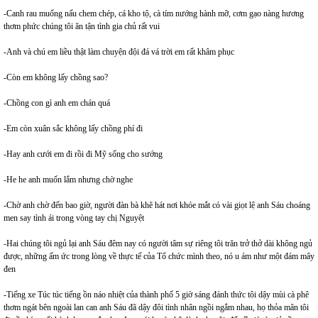
-Canh rau muống nấu chem chép, cá kho tộ, cà tím nướng hành mỡ, cơm gạo nàng hương
thơm phức chúng tôi ăn tận tình gia chủ rất vui
-Anh và chú em liều thật làm chuyện đội đá vá trời em rất khâm phục
-Còn em không lấy chồng sao?
-Chồng con gì anh em chán quá
-Em còn xuân sắc không lấy chồng phí đi
-Hay anh cưới em đi rồi đi Mỹ sống cho sướng
-He he anh muốn lắm nhưng chờ nghe
-Chờ anh chờ đến bao giờ, người đàn bà khẽ hát nơi khóe mắt có vài giọt lệ anh Sáu choáng
men say tình ái trong vòng tay chị Nguyệt
-Hai chúng tôi ngủ lại anh Sáu đêm nay có người tâm sự riêng tôi trăn trở thở dài không ngủ
được, những ấm ức trong lòng về thực tế của Tổ chức mình theo, nó u ám như một đám mây
đen
-Tiếng xe Túc túc tiếng ồn náo nhiệt của thành phố 5 giờ sáng đánh thức tôi dậy mùi cà phê
thơm ngát bên ngoài lan can anh Sáu đã dậy đôi tình nhân ngồi ngắm nhau, họ thỏa mãn tôi