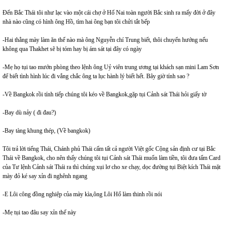
Đến Bắc Thái tôi như lạc vào một cái chợ ở Hố Nai toàn người Bắc sinh ra mấy đời ở đây
nhà nào cũng có hình ông Hồ, tìm hai ông bạn tôi chửi tắt bếp
-Hai thằng mày làm ăn thế nào mà ông Nguyễn chí Trung biết, thôi chuyển hướng nếu
không qua Thakhet sẽ bị tóm hay bị ám sát tại đây có ngày
-Mẹ họ tụi tao mướn phòng theo lệnh ông Uỷ viên trung ương tại khách sạn mini Lam Sơn
để biết tình hình lúc đi vắng chắc ông ta lục hành lý biết hết. Bây giờ tính sao ?
-Về Bangkok rồi tính tiếp chúng tôi kéo về Bangkok,gặp tụi Cảnh sát Thái hỏi giấy tờ
-Bay dù nảy ( đi đau?)
-Bay tàng khung thép, (Về bangkok)
Tôi trả lời tiếng Thái, Chánh phủ Thái cấm tất cả người Việt gốc Cộng sản định cư tại Bắc
Thái về Bangkok, cho nên thấy chúng tôi tụi Cảnh sát Thái muốn làm tiền, tôi đưa tấm Card
của Tư lệnh Cảnh sát Thái ra thì chúng xụi lơ cho xe chạy, dọc đường tụi Biệt kích Thái mặt
mày đỏ ké say xỉn đi nghênh ngang
-E Lôi công đồng nghiệp của mày kìa,ông Lôi Hổ làm thinh rồi nói
-Mẹ tụi tao đâu say xỉn thế này