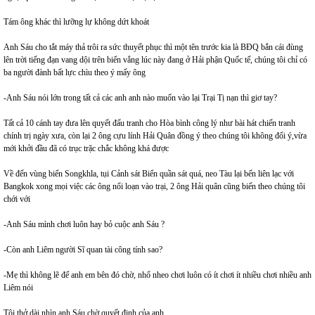
Tám ông khác thì lưỡng lự không dứt khoát
Anh Sáu cho tắt máy thả trôi ra sức thuyết phục thì một tên trước kia là BĐQ bắn cái đùng
lên trời tiếng đạn vang dội trên biển vắng lúc này đang ở Hải phận Quốc tế, chúng tôi chỉ có
ba người đành bất lực chìu theo ý mấy ông
-Anh Sáu nói lớn trong tất cả các anh anh nào muốn vào lại Trại Tị nạn thì giơ tay?
Tất cả 10 cánh tay đưa lên quyết đấu tranh cho Hòa bình công lý như bài hát chiến tranh
chính trị ngày xưa, còn lại 2 ông cựu lính Hải Quân đồng ý theo chúng tôi không đổi ý,vừa
mới khởi đầu đã có trục trặc chắc không khá được
Về đến vùng biển Songkhla, tụi Cảnh sát Biển quần sát quá, neo Tàu lại bến liên lạc với
Bangkok xong mọi việc các ông nổi loạn vào trại, 2 ông Hải quân cũng biến theo chúng tôi
chới với
-Anh Sáu mình chơi luôn hay bỏ cuộc anh Sáu ?
-Còn anh Liêm người Sĩ quan tài công tính sao?
-Mẹ thì không lẽ để anh em bên đó chờ, nhổ nheo chơi luôn có ít chơi ít nhiều chơi nhiều anh
Liêm nói
Tôi thở dài nhìn anh Sáu chờ quyết định của anh