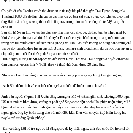
Laptop, nhét Earphone vào là quên sự đời
Chuyến đi của Exodus chiếc tàu được mua từ một bãi phế thải gần Trại Tị nạn Songkhla
Thailand,1000 US dollars chỉ cái vỏ cái máy đã gở bán sắt vụn, võ tàu còn khá tốt theo một
ông Hải quân công xưởng thẩm định ông này trong nhóm của chúng tôi từ Mỹ sang Úc
cùng đi.
Sau khi từ Swan Hill về tôi lao đầu vào nhà máy cày chết bỏ, đi theo bạn bè nhậu nhẹt bù
khú vì chuyện tình tan vỡ rồi tính chuyện làm một chuyến hồi hương, mang một nỗi đau
trong tim tôi muốn quên hết nên xung phong về Thái Lan điếc không sợ súng hành trang chỉ
vài bộ đồ, và sức khỏe luyện tập hơn 3 tháng về mưu sinh thoát hiểm, dù đã học qua tập ăn ít
chịu nắng mưa rồi lên đường đi Singapore bắt xe đò đi.
Hơn 3 ngày đường từ Singapore về đến Nam nước Thái vào Trại Songkhla tuyển được vài
ông danh ca và cựu lính VNCH theo về thuỷ thủ đoàn được 20 chục ông.
Nhìn con Tàu phơi nắng trên bãi cát vàng ối và rặng phi lao già, chúng tôi ngán ngẩm,
-Anh Sáu thẩm định và cho biết tiền bạc bao nhiêu để hoàn thành chuyến đi.
Anh Sáu người sĩ quan Hải Quân công xưởng từ Mỹ về trầm ngâm chắc khoảng 5000 ngàn
US nửa mới ra khơi được, chúng ta phải ghé Singapore đậu ngoài Hải phận nhận súng M16
Quân đội họ phế thải cho mình gần cả mấy chục ngàn viên đạn đây là công sức của bên
ngoại giao, ông Lý Hiển Long cho với một điều kiện là tự vận chuyển (Lý Hiển Long lúc
này là thứ trưởng Quốc phòng)
-Em và thằng Lôi hổ trở ngược lại Singapore để ký nhận nghe, anh Sáu chức lớn hơn tụi tôi