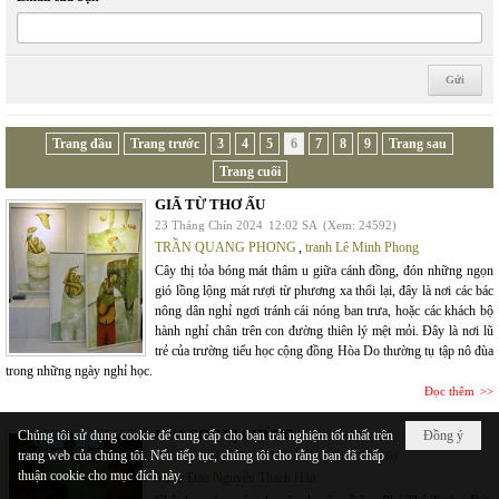
Trang đầu
Trang trước
3
4
5
6
7
8
9
Trang sau
Trang cuối
GIÃ TỪ THƠ ẤU
23 Tháng Chín 2024
12:02 SA
(Xem: 24592)
TRẦN QUANG PHONG
,
tranh Lê Minh Phong
Cây thị tỏa bóng mát thâm u giữa cánh đồng, đón những ngọn
gió lồng lộng mát rượi từ phương xa thổi lại, đây là nơi các bác
nông dân nghỉ ngơi tránh cái nóng ban trưa, hoặc các khách bộ
hành nghỉ chân trên con đường thiên lý mệt mỏi. Đây là nơi lũ
trẻ của trường tiểu học cộng đồng Hòa Do thường tụ tập nô đùa
trong những ngày nghỉ học.
Đọc thêm
ĐỨA CON DỊ CHỦNG
Chúng tôi sử dụng cookie để cung cấp cho bạn trải nghiệm tốt nhất trên
Đồng ý
trang web của chúng tôi. Nếu tiếp tục, chúng tôi cho rằng bạn đã chấp
22 Tháng Chín 2024
11:17 CH
(Xem: 26559)
thuận cookie cho mục đích này.
Minh Đạo Nguyễn Thạch Hãn