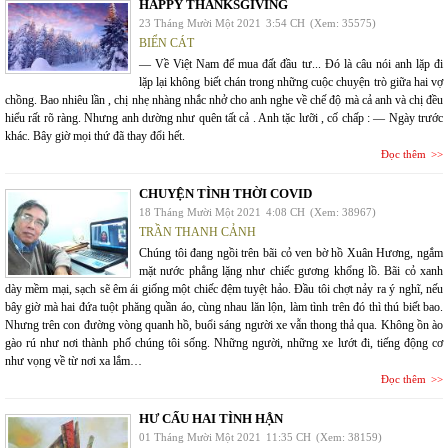
HAPPY THANKSGIVING
23 Tháng Mười Một 2021
3:54 CH
(Xem: 35575)
BIỂN CÁT
— Về Việt Nam để mua đất đầu tư... Đó là câu nói anh lặp đi
lặp lại không biết chán trong những cuộc chuyện trò giữa hai vợ
chồng. Bao nhiêu lần , chị nhẹ nhàng nhắc nhở cho anh nghe về chế độ mà cả anh và chị đều
hiểu rất rõ ràng. Nhưng anh dường như quên tất cả . Anh tặc lưỡi , cố chấp : — Ngày trước
khác. Bây giờ mọi thứ đã thay đổi hết.
Đọc thêm
CHUYỆN TÌNH THỜI COVID
18 Tháng Mười Một 2021
4:08 CH
(Xem: 38967)
TRẦN THANH CẢNH
Chúng tôi đang ngồi trên bãi cỏ ven bờ hồ Xuân Hương, ngắm
mặt nước phẳng lặng như chiếc gương khổng lồ. Bãi cỏ xanh
dày mềm mại, sạch sẽ êm ái giống một chiếc đệm tuyệt hảo. Đầu tôi chợt nảy ra ý nghĩ, nếu
bây giờ mà hai đứa tuột phăng quần áo, cùng nhau lăn lộn, làm tình trên đó thì thú biết bao.
Nhưng trên con đường vòng quanh hồ, buổi sáng người xe vẫn thong thả qua. Không ồn ào
gào rú như nơi thành phố chúng tôi sống. Những người, những xe lướt đi, tiếng động cơ
như vọng về từ nơi xa lắm…
Đọc thêm
HƯ CẤU HAI TÌNH HẬN
01 Tháng Mười Một 2021
11:35 CH
(Xem: 38159)