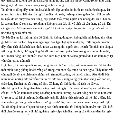
dây thần kinh, không sao thoát ra khỏi vùng thương tổn tăm tối đó. Cả người tôi như đang
trong một cơn say mèm, choáng váng và bềnh bồng.
Tôi từ từ từ đứng dậy, như thoát ra khỏi một lớp vỏ nào đó, bước tới vài bước rồi quay lại
nhìn chính mình. Tôi vẫn còn ngồi ôm đầu trên sofa, quằn quại trong đau đớn. Tôi bỏ mặc
tôi ngồi đó để quay vào bên trong, bây giờ đã thấy trong người nhẹ nhàng đôi chút. Tôi bỏ
lại cả cơn đau và cơn say, lướt đi như không chạm đất, lần về phía cái cầu thang gỗ dẫn lên
căn gác xép. Mùi ẩm mốc của nơi ít người lui tới tràn ngập căn gác tối. Tiếng mưa vỗ trên
nóc nhà nghe rõ mồn một.
Tôi bắt đầu lục lọi những món đồ đã từ lâu không đụng tới, không biết mình đang tìm kiếm
gì. Mấy cuốn sách cũ bay mùi ngai ngái. Vài tập nhật ký bám đầy bụi. Những album ảnh
dày cộm, chất chứa biết bao nhiêu nhân vật trong đó, người còn, kẻ mất. Tôi thẫn thờ lật qua
vài trang bất chợt, những quãng đời đã qua như từng phân đoạn trong một cuốn phim dài,
lúc thì đen trắng, lúc thì nhiều màu sắc, hiển hiện như chưa bao giờ mất đi. Cơn mưa hiện tại
vẫn còn rạt rào trên mái.
Đột nhiên, tôi quày quả đi xuống, cũng vội vã như lúc đi lên, sợ bỏ tôi ngồi lâu ở dưới nhà
một mình trong phòng khách vắng vẻ, trong cơn mưa đầy thịnh nộ bên ngoài.Thấy mình vẫn
còn ngồi đó, tôi thở phào nhẹ nhõm, yên tâm ngồi xuống, trở lại với mình. Đầu tôi đã bớt
nhức nhối, nhưng cơn sốt vẫn còn đó, và cơn say không rõ nguyên nhân cũng vẫn còn đó,
chắc đang làm hai má tôi bừng đỏ lắm. Cổ họng tôi khô khốc, mà tách trà đã vơi.
Mặt hồ ngoài kia bỗng biến thành vũng nước lụt ngày xưa trong cư xá sĩ quan thời thơ ấu
của tôi. Mỗi lần mưa mùa đông dai dẳng hơn bình thường, bãi đất trống của cư xá hình chữ
U trong cư xá lại bị ngập nước đến mấy tuần lễ, chẳng khác nào một cái hồ nhỏ . Hàng liễu
ven hồ bây giờ cũng đã hoá thành những cây dương xanh mọc viền quanh vũng nước lụt.
Tôi đã sống ở cư xá sĩ quan đó trong bao nhiêu năm rồi, tôi không buồn nhẩm tính. Chỉ biết
thời gian đó trùng hợp với những tháng ngày cắp sách đến trường của tôi, cho đến tận ngày