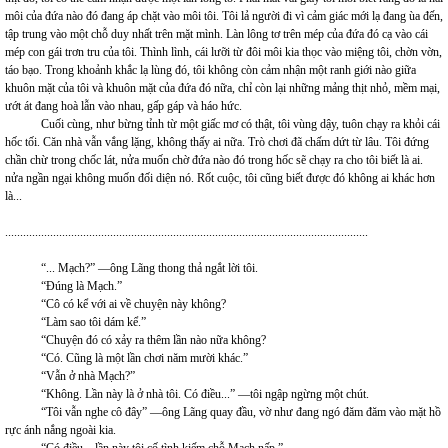
môi của đứa nào đó đang áp chặt vào môi tôi. Tôi lả người đi vì cảm giác mới lạ đang ùa đến,
tập trung vào một chỗ duy nhất trên mặt mình. Làn lông tơ trên mép của đứa đó cạ vào cái
mép con gái trơn tru của tôi. Thình lình, cái lưỡi từ đôi môi kia thọc vào miệng tôi, chờn vờn,
táo bạo. Trong khoảnh khắc lạ lùng đó, tôi không còn cảm nhận một ranh giới nào giữa
khuôn mặt của tôi và khuôn mặt của đứa đó nữa, chỉ còn lại những mảng thịt nhỏ, mềm mại,
ướt át đang hoà lẫn vào nhau, gấp gáp và háo hức.
Cuối cùng, như bừng tỉnh từ một giấc mơ có thật, tôi vùng dậy, tuôn chạy ra khỏi cái
hốc tối. Căn nhà vẫn vắng lặng, không thấy ai nữa. Trò chơi đã chấm dứt từ lâu. Tôi đứng
chần chừ trong chốc lát, nửa muốn chờ đứa nào đó trong hốc sẽ chạy ra cho tôi biết là ai.
nửa ngần ngại không muốn đối diện nó. Rốt cuộc, tôi cũng biết được đó không ai khác hơn
là...
.........................................................................................................................
“... Mạch?” —ông Lãng thong thả ngắt lời tôi.
“Đúng là Mạch.”
“Cô có kể với ai về chuyện này không?
“Làm sao tôi dám kể.”
“Chuyện đó có xảy ra thêm lần nào nữa không?
“Có. Cũng là một lần chơi năm mười khác.”
“Vẫn ở nhà Mạch?”
“Không. Lần này là ở nhà tôi. Có điều...” —tôi ngập ngừng một chút.
“Tôi vẫn nghe cô đây” —ông Lãng quay đầu, vờ như đang ngó đăm đăm vào mặt hồ
rực ánh nắng ngoài kia.
“Có điều... lần này tôi cố tình kiếm chỗ Mạch nấp.”