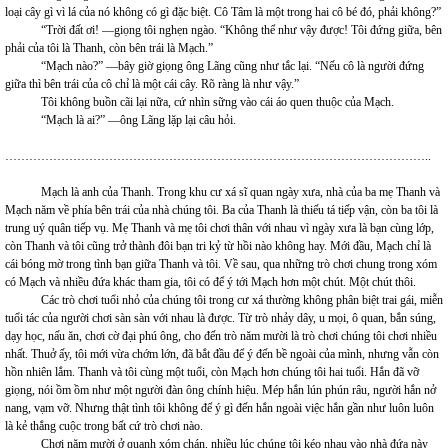
loại cây gì vì lá của nó không có gì đặc biệt. Cô Tâm là một trong hai cô bé đó, phải không?”
“Trời đất ơi! —giọng tôi nghẹn ngào. “Không thể như vậy được! Tôi đứng giữa, bên
phải của tôi là Thanh, còn bên trái là Mạch.”
“Mạch nào?” —bây giờ giọng ông Lãng cũng như tắc lại. “Nếu cô là người đứng
giữa thì bên trái của cô chỉ là một cái cây. Rõ ràng là như vậy.”
Tôi không buồn cãi lại nữa, cứ nhìn sững vào cái áo quen thuộc của Mạch.
“Mạch là ai?” —ông Lãng lặp lại câu hỏi.
……………………………………………………………………………………………..
Mạch là anh của Thanh. Trong khu cư xá sĩ quan ngày xưa, nhà của ba mẹ Thanh và
Mạch năm về phía bên trái của nhà chúng tôi. Ba của Thanh là thiếu tá tiếp vận, còn ba tôi là
trung uý quân tiếp vụ. Mẹ Thanh và mẹ tôi chơi thân với nhau vì ngày xưa là bạn cùng lớp,
còn Thanh và tôi cũng trở thành đôi bạn tri kỷ từ hồi nào không hay. Mới đầu, Mạch chỉ là
cái bóng mờ trong tình bạn giữa Thanh và tôi. Về sau, qua những trò chơi chung trong xóm
có Mạch và nhiều đứa khác tham gia, tôi có để ý tới Mạch hơn một chút. Một chút thôi.
Các trò chơi tuổi nhỏ của chúng tôi trong cư xá thường không phân biệt trai gái, miễn
tuổi tác của người chơi sàn sàn với nhau là được. Từ trò nhảy dây, u mọi, ô quan, bắn súng,
dạy học, nấu ăn, chơi cờ đại phú ông, cho đến trò năm mười là trò chơi chúng tôi chơi nhiều
nhất. Thuở ấy, tôi mới vừa chớm lớn, đã bắt đầu để ý đến bề ngoài của mình, nhưng vẫn còn
hồn nhiên lắm. Thanh và tôi cùng một tuổi, còn Mạch hơn chúng tôi hai tuổi. Hắn đã vỡ
giọng, nói ồm ồm như một người đàn ông chính hiệu. Mép hắn lún phún râu, người hắn nở
nang, vạm vỡ. Nhưng thật tình tôi không để ý gì đến hắn ngoài việc hắn gần như luôn luôn
là kẻ thắng cuộc trong bất cứ trò chơi nào.
Chơi năm mười ở quanh xóm chán, nhiều lúc chúng tôi kéo nhau vào nhà đứa này