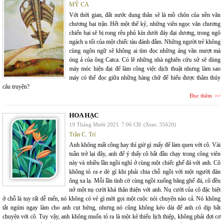
MỸ CA
Với thời gian, đất nước dung thân sẽ là mồ chôn của nền văn
chương bại trận. Hết một thế kỷ, những viên ngọc văn chương
chiến bại sẽ bị rong rêu phủ kín dưới đáy đại dương, trong ngõ
ngách u tối của một chiếc tàu đánh đắm. Những người trẻ không
cùng ngôn ngữ sẽ không ai tìm đọc những áng văn mượt mà
óng ả của ông Catca. Có lẽ những nhà nghiên cứu sử sẽ dùng
máy móc hiện đại để làm công việc dịch thuật nhưng làm sao
máy có thể đọc giữa những hàng chữ để hiểu được thâm thúy
câu truyện?
Đọc thêm
HOA HẠC
19 Tháng Mười 2021
7:06 CH
(Xem: 35620)
Trần C. Trí
Anh không mất công hay thì giờ gì mấy để làm quen với cô. Vài
tuần trở lại đây, anh để ý thấy cô bắt đầu chạy trong công viên
này và nhiều lần ngồi nghỉ ở cùng một chiếc ghế đá với anh. Cô
không tỏ ra e dè gì khi phải chia chỗ ngồi với một người đàn
ông xa lạ. Mỗi lần tình cờ cùng ngồi xuống băng ghế đá, cô đều
nở một nụ cười khá thân thiện với anh. Nụ cười của cô đặc biệt
ở chỗ là tuy rất dễ mến, nó không có vẻ gì mời gọi một cuộc nói chuyện nào cả. Nó không
tắt ngúm ngay làm cho anh cụt hứng, nhưng nó cũng không kéo dài để anh có dịp bắt
chuyện với cô. Tuy vậy, anh không muốn tỏ ra là một kẻ thiếu lịch thiệp, không phải đợi cơ