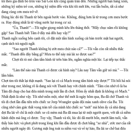
tôi theo gia đình bỏ trốn vào Sài Gòn khi cộng quân tràn đến. Những người bạn hàng xóm,
những kỷ niệm trẻ con, những kỷ niệm đến vừa khi tôi mới lớn, vui lẫn buồn, tất cả như
đang cùng cơn mưa trở về.
Đúng lúc đó thì Thanh từ bên ngoài bước vào. Không, đúng hơn là từ trong cơn mưa bước
ra. Hay đúng nhất là từ vũng nước lụt trong cư xá.
“Ủa, Thanh!”—Tôi nghe giọng mình kêu lên thảng thốt. “Mấy chục năm rồi không
gặp! Sao Thanh biết Tâm ở đây mà đến hay vậy?”
Thanh ngồi xuống bên cạnh tôi, cô đặt một tấm hình xuống cái bàn trước mặt hai người,
cạnh tách trà nguội ngắt.
“Sao người Thanh không bị ướt mưa chút nào cả?” —Tôi vẫn còn rất nhiều thắc
mắc. “Thanh đến đây bằng gì? Mưa to thế này mà lái xe được sao?”
Chợt tôi tò mò cầm tấm hình từ trên bàn lên, ngắm nghía một lúc. Lại tiếp tục thắc
mắc.
“Làm thế nào mà Thanh có được cái hình này? Lâu nay Tâm vẫn giữ nó mà.” —Tôi
lẩm bẩm.
Chợt tim tôi thắt lại thật mạnh. “Sao lại có cả Mạch trong tấm hình này được?” Tôi hối hả nói
như trong mơ, không rõ là đang nói với Thanh hay với chính mình. “Tâm còn nhớ rõ là ba
Tâm đã chụp cho hai đứa mình trong một lần đi chơi. Hôm ấy nhất định là không có Mạch.”
Nhất định là như vậy. Tôi nhớ mồn một, như thể mới là ngày hôm qua, Ba đã chở Thanh và
tôi đi chơi lần đầu tiên trên chiếc xe Jeep Wrangler quân đội màu xanh olive của Ba. Tôi
cũng nhớ cảm giác thất vọng tràn trề của mình khi chiếc xe “mới” mà hôm ấy cả nhà đang
đợi Ba lái về chỉ là một chiếc xe cũ mèm mà Ba đã mua lại từ một người quen, với tất cả niềm
hãnh diện mà ông có được. Tuy vậy, Thanh và tôi, lúc đó đã mười bốn, mười lăm tuổi, vẫn
thấy háo hức và phơi phới trong lòng khi lần đầu được đi chơi bằng “xe nhà”, ước mơ của rất
nhiều người ngày đó. Gương mặt ông toát ra niềm vui và vẻ tự hào, Ba lái xe chở hai đứa