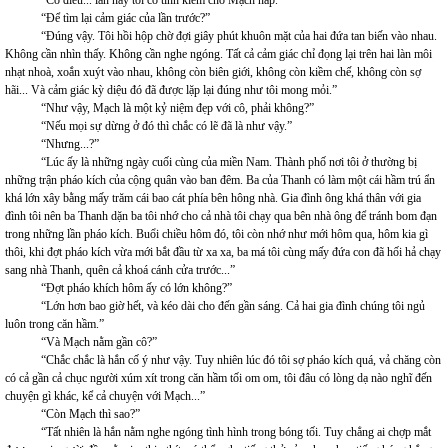
“Để tìm lại cảm giác của lần trước?”
“Đúng vậy. Tôi hồi hộp chờ đợi giây phút khuôn mặt của hai đứa tan biến vào nhau.
Không cần nhìn thấy. Không cần nghe ngóng. Tất cả cảm giác chỉ đọng lại trên hai làn môi
nhạt nhoà, xoắn xuýt vào nhau, không còn biên giới, không còn kiềm chế, không còn sợ
hãi... Và cảm giác kỳ diệu đó đã được lặp lại đúng như tôi mong mỏi.”
“Như vậy, Mạch là một kỷ niệm đẹp với cô, phải không?”
“Nếu mọi sự dừng ở đó thì chắc có lẽ đã là như vậy.”
“Nhưng...?”
“Lúc ấy là những ngày cuối cùng của miền Nam. Thành phố nơi tôi ở thường bị
những trận pháo kích của cộng quân vào ban đêm. Ba của Thanh có làm một cái hầm trú ẩn
khá lớn xây bằng mấy trăm cái bao cát phía bên hông nhà. Gia đình ông khá thân với gia
đình tôi nên ba Thanh dặn ba tôi nhớ cho cả nhà tôi chạy qua bên nhà ông để tránh bom đạn
trong những lần pháo kích. Buổi chiều hôm đó, tôi còn nhớ như mới hôm qua, hôm kia gì
thôi, khi đợt pháo kích vừa mới bắt đầu từ xa xa, ba má tôi cùng mấy đứa con đã hối hả chạy
sang nhà Thanh, quên cả khoá cánh cửa trước...”
“Đợt pháo khích hôm ấy có lớn không?”
“Lớn hơn bao giờ hết, và kéo dài cho đến gần sáng. Cả hai gia đình chúng tôi ngủ
luôn trong căn hầm.”
“Và Mạch nằm gần cô?”
“Chắc chắc là hắn cố ý như vậy. Tuy nhiên lúc đó tôi sợ pháo kích quá, vả chăng còn
có cả gần cả chục người xúm xít trong căn hầm tối om om, tôi đâu có lòng dạ nào nghĩ đến
chuyện gì khác, kể cả chuyện với Mạch...”
“Còn Mạch thì sao?”
“Tất nhiên là hắn nằm nghe ngóng tình hình trong bóng tối. Tuy chẳng ai chợp mắt