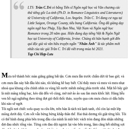
LTS:
Trần C.Trí
có bằng Tiến sĩ Ngôn ngữ học và Văn chương các
thứ tiếng gốc La-tinh (
Ph.D. in Romance Linguistics and Literatures)
từ University of California, Los Angeles. Trần C. Trí đang cư ngụ tại
Little Saigon, Orange County, tiểu bang California. Ông đã giảng dạy
ngôn ngữ học Pháp, Tây Ban Nha, Việt Nam và Ngôn ngữ học
Romance trong 20 năm qua. Hiện đang dạy tiếng Việt & Ngôn Ngữ
học tại University of California, Irvine. Chúng tôi hân hạnh gởi đến
quí độc giả và văn hữu truyện ngắn “
Nhân Ảnh
” là tác phẩm mới
nhất của tác giả Trần C. Trí đã viết trong mùa hè 2021.
Tạp Chí Hợp-Lưu
M
ưa trở thành bức màn giăng giăng bất tận. Cơn mưa lần trước chấm dứt từ bao giờ, và
cơn mưa lần này bắt đầu khi nào, tôi không hề hay biết. Chỉ thấy mưa và mưa và mưa nhạt
nhoà qua khung cửa chính nhìn ra vùng hồ nước mênh mông phía trước nhà. Mặt hồ bây giờ
là một mảng trắng bạc, kéo dài đến vô cùng, mờ mờ ảo ảo sau làn mưa khốc liệt. Hàng liễu
ven hồ ngả nghiêng theo từng đợt gió thổi thốc tháo, xuyên qua cơn mưa chưa có dấu hiệu
khi nào sẽ ngớt.
Tôi ngồi nơi chiếc sofa quay ra cửa lớn, trên bàn là tách trà lạnh tanh, chỉ còn lại một lớp
mỏng dưới đáy. Cơn sốt vẫn bừng bừng khắp thân thể. Hai thái dương tôi giật từng hồi. Tôi
có thể hình dung phía bên trong đầu của mình là một bức vách tròn đang đón nhận những
đợt đau nhức tống vào. Từng cơn đau dội ngược lại vào bên trong, làm căng hết những sợi