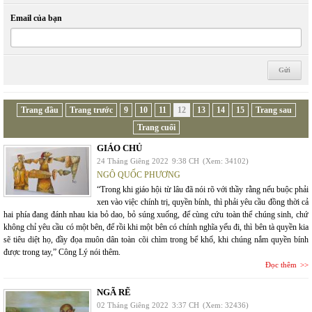
Email của bạn
Trang đầu
Trang trước
9
10
11
12
13
14
15
Trang sau
Trang cuối
GIÁO CHỦ
24 Tháng Giêng 2022
9:38 CH
(Xem: 34102)
NGÔ QUỐC PHƯƠNG
“Trong khi giáo hội từ lâu đã nói rõ với thầy rằng nếu buộc phải
xen vào việc chính trị, quyền bính, thì phải yêu cầu đồng thời cả
hai phía đang đánh nhau kia bỏ dao, bỏ súng xuống, để cùng cứu toàn thể chúng sinh, chứ
không chỉ yêu cầu có một bên, để rồi khi một bên có chính nghĩa yếu đi, thì bên tà quyền kia
sẽ tiêu diệt họ, đầy đọa muôn dân toàn cõi chìm trong bể khổ, khi chúng nắm quyền bính
được trong tay,” Công Lý nói thêm.
Đọc thêm
NGÃ RẼ
02 Tháng Giêng 2022
3:37 CH
(Xem: 32436)