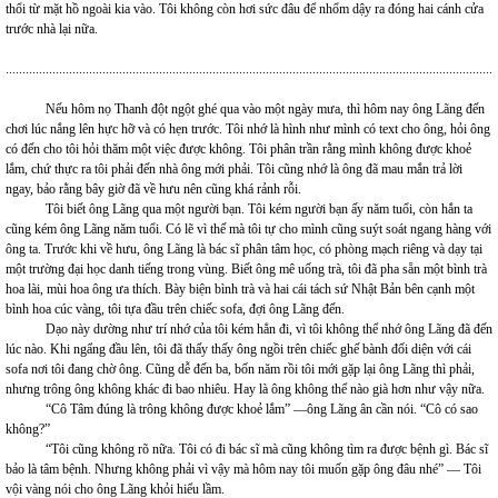
thổi từ mặt hồ ngoài kia vào. Tôi không còn hơi sức đâu để nhổm dậy ra đóng hai cánh cửa
trước nhà lại nữa.
...................................................................................................................................................
Nếu hôm nọ Thanh đột ngột ghé qua vào một ngày mưa, thì hôm nay ông Lãng đến
chơi lúc nắng lên hực hỡ và có hẹn trước. Tôi nhớ là hình như mình có text cho ông, hỏi ông
có đến cho tôi hỏi thăm một việc được không. Tôi phân trần rằng mình không được khoẻ
lắm, chứ thực ra tôi phải đến nhà ông mới phải. Tôi cũng nhớ là ông đã mau mắn trả lời
ngay, bảo rằng bây giờ đã về hưu nên cũng khá rảnh rỗi.
Tôi biết ông Lãng qua một người bạn. Tôi kém người bạn ấy năm tuổi, còn hắn ta
cũng kém ông Lãng năm tuổi. Có lẽ vì thế mà tôi tự cho mình cũng suýt soát ngang hàng với
ông ta. Trước khi về hưu, ông Lãng là bác sĩ phân tâm học, có phòng mạch riêng và dạy tại
một trường đại học danh tiếng trong vùng. Biết ông mê uống trà, tôi đã pha sẵn một bình trà
hoa lài, mùi hoa ông ưa thích. Bày biện bình trà và hai cái tách sứ Nhật Bản bên cạnh một
bình hoa cúc vàng, tôi tựa đầu trên chiếc sofa, đợi ông Lãng đến.
Dạo này dường như trí nhớ của tôi kém hẳn đi, vì tôi không thể nhớ ông Lãng đã đến
lúc nào. Khi ngẩng đầu lên, tôi đã thấy thấy ông ngồi trên chiếc ghế bành đối diện với cái
sofa nơi tôi đang chờ ông. Cũng dễ đến ba, bốn năm rồi tôi mới gặp lại ông Lãng thì phải,
nhưng trông ông không khác đi bao nhiêu. Hay là ông không thể nào già hơn như vậy nữa.
“Cô Tâm đúng là trông không được khoẻ lắm” —ông Lãng ân cần nói. “Cô có sao
không?”
“Tôi cũng không rõ nữa. Tôi có đi bác sĩ mà cũng không tìm ra được bệnh gì. Bác sĩ
bảo là tâm bệnh. Nhưng không phải vì vậy mà hôm nay tôi muốn gặp ông đâu nhé” — Tôi
vội vàng nói cho ông Lãng khỏi hiểu lầm.