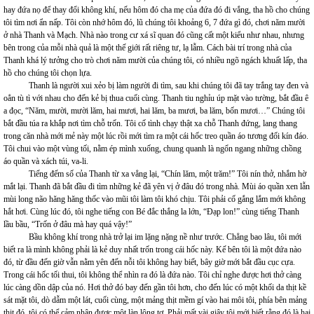
hay đứa nọ để thay đổi không khí, nếu hôm đó cha mẹ của đứa đó đi vắng, tha hồ cho chúng
tôi tìm nơi ẩn nấp. Tôi còn nhớ hôm đó, lũ chúng tôi khoảng 6, 7 đứa gì đó, chơi năm mười
ở nhà Thanh và Mạch. Nhà nào trong cư xá sĩ quan đó cũng cất một kiểu như nhau, nhưng
bên trong của mỗi nhà quả là một thế giới rất riêng tư, lạ lẫm. Cách bài trí trong nhà của
Thanh khá lý tưởng cho trò chơi năm mười của chúng tôi, có nhiều ngõ ngách khuất lấp, tha
hồ cho chúng tôi chọn lựa.
Thanh là người xui xẻo bị làm người đi tìm, sau khi chúng tôi đã tay trắng tay đen và
oẳn tù tì với nhau cho đến kẻ bị thua cuối cùng. Thanh tiu nghỉu úp mặt vào tường, bắt đầu ê
a đọc, “Năm, mười, mười lăm, hai mươi, hai lăm, ba mươi, ba lăm, bốn mươi…” Chúng tôi
bắt đầu túa ra khắp nơi tìm chỗ trốn. Tôi cố tình chạy thật xa chỗ Thanh đứng, lang thang
trong căn nhà mới mẻ này một lúc rồi mới tìm ra một cái hốc treo quần áo tương đối kín đáo.
Tôi chui vào một vùng tối, nằm ép mình xuống, chung quanh là ngổn ngang những chồng
áo quần và xách túi, va-li.
Tiếng đếm số của Thanh từ xa vẳng lại, “Chín lăm, một trăm!” Tôi nín thở, nhắm hờ
mắt lại. Thanh đã bắt đầu đi tìm những kẻ đã yên vị ở đâu đó trong nhà. Mùi áo quần xen lẫn
mùi long não hăng hăng thốc vào mũi tôi làm tôi khó chịu. Tôi phải cố gắng lắm mới không
hắt hơi. Cùng lúc đó, tôi nghe tiếng con Bé đắc thắng la lớn, “Đạp lon!” cùng tiếng Thanh
lầu bầu, “Trốn ở đâu mà hay quá vậy!”
Bầu không khí trong nhà trở lại im lặng nặng nề như trước. Chẳng bao lâu, tôi mới
biết ra là mình không phải là kẻ duy nhất trốn trong cái hốc này. Kế bên tôi là một đứa nào
đó, từ đầu đến giờ vẫn nằm yên đến nỗi tôi không hay biết, bây giờ mới bắt đầu cục cựa.
Trong cái hốc tối thui, tôi không thể nhìn ra đó là đứa nào. Tôi chỉ nghe được hơi thở càng
lúc càng dồn dập của nó. Hơi thở đó bay đến gần tôi hơn, cho đến lúc có một khối da thịt kề
sát mặt tôi, dò dẫm một lát, cuối cùng, một mảng thịt mềm gí vào hai môi tôi, phía bên mảng
thịt đó, tôi có thể cảm nhận được một làn lông tơ. Phải mất vài giây tôi mới biết rằng đó là hai