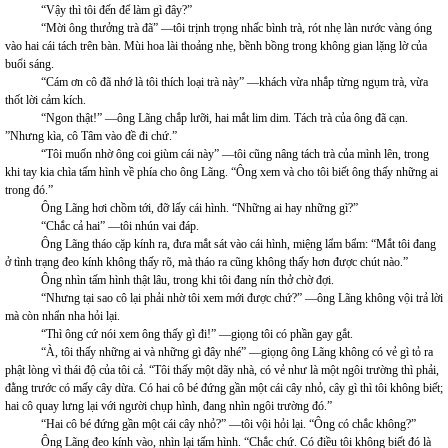
“Vậy thì tôi đến để làm gì đây?”
“Mời ông thưởng trà đã” —tôi trịnh trọng nhấc bình trà, rót nhẹ làn nước vàng óng
vào hai cái tách trên bàn. Mùi hoa lài thoảng nhẹ, bềnh bồng trong không gian lặng lờ của
buổi sáng.
“Cám ơn cô đã nhớ là tôi thích loại trà này” —khách vừa nhắp từng ngụm trà, vừa
thốt lời cảm kích.
“Ngon thật!” —ông Lãng chắp lưỡi, hai mắt lim dim. Tách trà của ông đã cạn.
”Nhưng kìa, cô Tâm vào đề đi chứ.”
“Tôi muốn nhờ ông coi giùm cái này” —tôi cũng nâng tách trà của mình lên, trong
khi tay kia chìa tấm hình về phía cho ông Lãng. “Ông xem và cho tôi biết ông thấy những ai
trong đó.”
Ông Lãng hơi chồm tới, đỡ lấy cái hình. “Những ai hay những gì?”
“Chắc cả hai” —tôi nhún vai đáp.
Ông Lãng tháo cặp kính ra, đưa mắt sát vào cái hình, miệng lẩm bẩm: “Mắt tôi đang
ở tình trạng đeo kính không thấy rõ, mà tháo ra cũng không thấy hơn được chút nào.”
Ông nhìn tấm hình thật lâu, trong khi tôi đang nín thở chờ đợi.
“Nhưng tại sao cô lại phải nhờ tôi xem mới được chứ?” —ông Lãng không vội trả lời
mà còn nhẩn nha hỏi lại.
“Thì ông cứ nói xem ông thấy gì đi!” —giọng tôi có phần gay gắt.
“À, tôi thấy những ai và những gì đây nhé” —giọng ông Lãng không có vẻ gì tỏ ra
phật lòng vì thái độ của tôi cả. “Tôi thấy một dãy nhà, có vẻ như là một ngôi trường thì phải,
đằng trước có mấy cây dừa. Có hai cô bé đứng gần một cái cây nhỏ, cây gì thì tôi không biết;
hai cô quay lưng lại với người chụp hình, đang nhìn ngôi trường đó.”
“Hai cô bé đứng gần một cái cây nhỏ?” —tôi vội hỏi lại. “Ông có chắc không?”
Ông Lãng đeo kính vào, nhìn lại tấm hình. “Chắc chứ. Có điều tôi không biết đó là