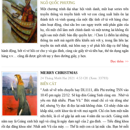
NGÔ QUỐC PHƯƠNG
Một chương trình đại nhạc hội vinh danh, một loạt series trên
truyền thông và truyền hình với vợ con cùng xuất hiện ôn lại
thành tích và vinh quang của một đặc tình cỡ tá với hàng chục
năm hoạt động, chui sâu leo cao ngay trước mũi phản gián của
họ, rồi một chỗ làm mới chính danh và một tương lai không tồi
ngồi sau một chiếc bàn đầy quyền lực. / Chen Li điểm lại những
thông tin mới mà người điều khiển nói với y, trong lần liên lạc
truyền tin mới nhất, mà hôm nay y sẽ phải hồi đáp cụ thể bằng
hành động, bởi vì vé hồi cư cho y và gia đình, cùng các giấy tờ và tiền bạc, thẻ tín dụng ngân
hàng v.v… cũng đã được gửi tới tay y theo đường giây, y hẹn.
Đọc thêm
MERRY CHRISTMAS
24 Tháng Mười Hai 2021
4:53 CH
(Xem: 33793)
BIỂN CÁT
“ Anh sẽ về trên chuyến bay DL1111, đến Phi trường TSN vào
10:45 pm ngày 22/12. Sẽ kịp đón Giáng Sinh cùng em . Nhớ và
yêu em thật nhiều. Phan Vũ.” Bức email chỉ có vài dòng như
thế, nhưng Vy đọc đi đọc lại mãi không chán. Cô nhảy chân sáo
khắp nhà, cười khoe tíu tít với mọi người. Chỉ còn hơn một tuần
nữa thôi, là cô sẽ gặp lại anh sau 4 năm dài xa cách. Giáng sinh
năm nay là Giáng sinh hội ngộ và cũng là ngày dạm ngõ của 2 gia đình. — Tiểu đăng khoa
rồi đại đăng khoa nhé. Nhất anh Vũ của mày. — Thế là một con cá lại mắc câu. Bạn bè mỗi