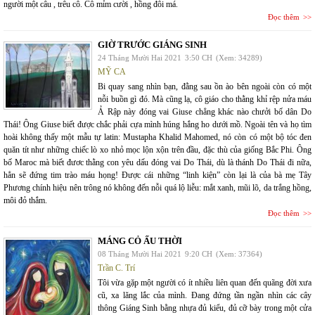
người một câu , trêu cô. Cô mỉm cười , hồng đôi má.
Đọc thêm
GIỜ TRƯỚC GIÁNG SINH
24 Tháng Mười Hai 2021
3:50 CH
(Xem: 34289)
MỸ CA
Bi quay sang nhìn bạn, đằng sau ồn ào bên ngoài còn có một
nỗi buồn gì đó. Mà cũng lạ, cô giáo cho thằng khỉ rệp nửa máu
Ả Rập này đóng vai Giuse chẳng khác nào chưởi bố dân Do
Thái! Ông Giuse biết được chắc phải cựa mình húng hắng ho dưới mồ. Ngoài tên và họ tìm
hoài không thấy một mẫu tự latin: Mustapha Khalid Mahomed, nó còn có một bộ tóc đen
quăn tít như những chiếc lò xo nhỏ mọc lộn xộn trên đầu, đặc thù của giống Bắc Phi. Ông
bố Maroc mà biết đươc thằng con yêu dấu đóng vai Do Thái, dù là thánh Do Thái đi nữa,
hẳn sẽ đứng tim trào máu họng! Được cái những “linh kiện” còn lại là của bà mẹ Tây
Phương chính hiệu nên trông nó không đến nỗi quá lộ liễu: mắt xanh, mũi lõ, da trắng hồng,
môi đỏ thắm.
Đọc thêm
MÁNG CỎ ẤU THỜI
08 Tháng Mười Hai 2021
9:20 CH
(Xem: 37364)
Trần C. Trí
Tôi vừa gặp một người có ít nhiều liên quan đến quãng đời xưa
cũ, xa lăng lắc của mình. Đang đứng tần ngần nhìn các cây
thông Giáng Sinh bằng nhựa đủ kiểu, đủ cỡ bày trong một cửa