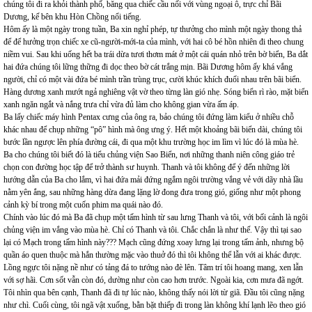
chúng tôi đi ra khỏi thành phố, băng qua chiếc cầu nối với vùng ngoại ô, trực chỉ Bãi
Dương, kế bên khu Hòn Chồng nổi tiếng.
Hôm ấy là một ngày trong tuần, Ba xin nghỉ phép, tự thưởng cho mình một ngày thong thả
để để hưởng trọn chiếc xe cũ-người-mới-ta của mình, với hai cô bé hồn nhiên đi theo chung
niềm vui. Sau khi uống hết ba trái dừa tươi thơm mát ở một cái quán nhỏ trên bờ biển, Ba dắt
hai đứa chúng tôi lững thững đi dọc theo bờ cát trắng mịn. Bãi Dương hôm ấy khá vắng
người, chỉ có một vài đứa bé mình trần trùng trục, cười khúc khích đuổi nhau trên bãi biển.
Hàng dương xanh mướt ngả nghiêng vật vờ theo từng làn gió nhẹ. Sóng biển rì rào, mặt biển
xanh ngăn ngắt và nắng trưa chỉ vừa đủ làm cho không gian vừa ấm áp.
Ba lấy chiếc máy hình Pentax cưng của ông ra, bảo chúng tôi đứng làm kiểu ở nhiều chỗ
khác nhau để chụp những “pô” hình mà ông ưng ý. Hết một khoảng bãi biển dài, chúng tôi
bước lần ngược lên phía đường cái, đi qua một khu trường học im lìm vì lúc đó là mùa hè.
Ba cho chúng tôi biết đó là tiểu chủng viện Sao Biển, nơi những thanh niên công giáo trẻ
chọn con đường học tập để trở thành sư huynh. Thanh và tôi không để ý đến những lời
hướng dẫn của Ba cho lắm, vì hai đứa mải đứng ngắm ngôi trường vắng vẻ với dãy nhà lầu
nằm yên ắng, sau những hàng dừa đang lặng lờ đong đưa trong gió, giống như một phong
cảnh kỳ bí trong một cuốn phim ma quái nào đó.
Chính vào lúc đó mà Ba đã chụp một tấm hình từ sau lưng Thanh và tôi, với bối cảnh là ngôi
chủng viện im vắng vào mùa hè. Chỉ có Thanh và tôi. Chắc chắn là như thế. Vậy thì tại sao
lại có Mạch trong tấm hình này??? Mạch cũng đứng xoay lưng lại trong tấm ảnh, nhưng bộ
quần áo quen thuộc mà hắn thường mặc vào thuở đó thì tôi không thể lẫn với ai khác được.
Lồng ngực tôi nặng nề như có tảng đá to tướng nào đè lên. Tâm trí tôi hoang mang, xen lẫn
với sợ hãi. Cơn sốt vẫn còn đó, dường như còn cao hơn trước. Ngoài kia, cơn mưa đã ngớt.
Tôi nhìn qua bên cạnh, Thanh đã đi tự lúc nào, không thấy nói lời từ giã. Đầu tôi cũng nặng
như chì. Cuối cùng, tôi ngã vật xuống, bằn bặt thiếp đi trong làn không khí lạnh lẽo theo gió