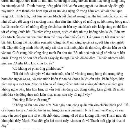
được, mọi người đều nằm im thin thít, có thể nghe tiếng thở của nhau, hay tiếng húng hắng
ho của một ai đó. Thỉnh thoảng, tiếng pháo kích lại rền vang ngoài kia làm ai nấy đều giật
nảy mình. Âm thanh của bom đạn và sự im lặng nặng nề trong hầm xen kẽ với nhau qua
từng đợt. Thình lình, một bàn tay của Mạch bắt đầu sờ soạng thân thể tôi, mới đầu còn có vẻ
như dò xét, rồi càng về sau càng mạnh dạn dần lên. Không có những nụ hôn nóng bỏng như
hai lần trước. Chỉ có những động tác táo bạo từ bàn tay của Mạch trên khắp cùng cơ thể làm
tôi vô cùng khiếp hãi. Tôi nằm cứng người, quên cả thở, nhưng không dám la lên. Bàn tay
của Mạch dần dà tìm đến phần thân thể nhạy cảm nhất của tôi. Cả người tôi bắt đầu run lên
bần bật, không thể nào kiểm soát nổi. Càng lúc Mạch càng áp sát cả người hắn vào người
tôi. Chợt tôi rùng mình liên tiếp mấy cái, cảm nhận một phần da thịt cứng đờ của hắn cọ xát
vào tôi. Cuối cùng, hắn cũng rùng mình lên như tôi. Rồi như có một cái gì đó vỡ oà ra bên
dưới. Trong trí óc non nớt của tôi ngày ấy, tôi nghĩ là hắn đã đái dầm. Tôi vẫn nhớ cái cảm
giác ẩm ướt ghê tởm, khó chịu lúc ấy.”
“Cô không có phản ứng gì khác sao?”
“Tôi chỉ biết nằm yên và ứa nước mắt, xấu hổ vô cùng trong bóng tối, trong tiếng
bom đạn ngoài xa xa, và giận mình khôn tả sao đã không la lên cầu cứu. Phần Mạch, hắn
nằm vật qua một bên. Mặc dù hắn có vẻ đang cố nén hơi thở xuống để những ai nằm gần
không nghe tiếng hắn hổn hển, tôi vẫn biết hắn đang xúc động không kém gì tôi. Dĩ nhiên
mỗi đứa xúc động theo một kiểu khác nhau, sau này tôi nghĩ vậy.”
“Đó cũng là lần cuối cùng?”
“Không có lần nào khác nữa. Vài ngày sau, cộng quân tràn vào chiếm thành phố. Tất
cả sĩ quan trong cư xá đều bỏ lại sau lưng căn nhà của mình. Nhà Thanh và Mạch, về sau
này, vẫn còn ở gần nhà tôi ở một chỗ khác, nhưng tôi cố tình không thân với Thanh nữa, để
khỏi phải thấy Mạch. Phải đến gần hai mươi mấy năm sau tôi và Thanh mới gặp lại nhau ở
đây.”