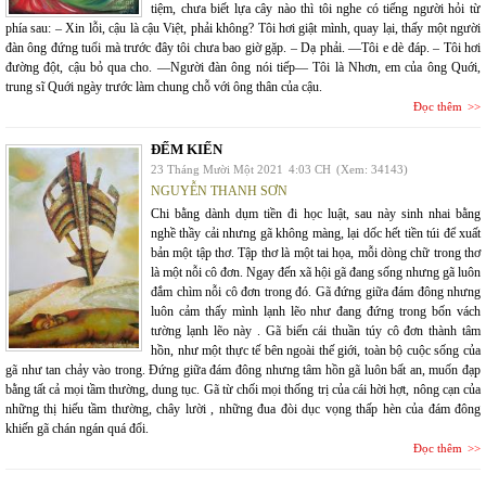
tiệm, chưa biết lựa cây nào thì tôi nghe có tiếng người hỏi từ
phía sau: – Xin lỗi, cậu là cậu Việt, phải không? Tôi hơi giật mình, quay lại, thấy một người
đàn ông đứng tuổi mà trước đây tôi chưa bao giờ gặp. – Dạ phải. —Tôi e dè đáp. – Tôi hơi
đường đột, cậu bỏ qua cho. —Người đàn ông nói tiếp— Tôi là Nhơn, em của ông Quới,
trung sĩ Quới ngày trước làm chung chỗ với ông thân của cậu.
Đọc thêm
ĐẾM KIẾN
23 Tháng Mười Một 2021
4:03 CH
(Xem: 34143)
NGUYỄN THANH SƠN
Chi bằng dành dụm tiền đi học luật, sau này sinh nhai bằng
nghề thầy cải nhưng gã không màng, lại dốc hết tiền túi để xuất
bản một tập thơ. Tập thơ là một tai họa, mỗi dòng chữ trong thơ
là một nỗi cô đơn. Ngay đến xã hội gã đang sống nhưng gã luôn
đắm chìm nỗi cô đơn trong đó. Gã đứng giữa đám đông nhưng
luôn cảm thấy mình lạnh lẽo như đang đứng trong bốn vách
tường lạnh lẽo này . Gã biến cái thuần túy cô đơn thành tâm
hồn, như một thực tế bên ngoài thế giới, toàn bộ cuộc sống của
gã như tan chảy vào trong. Đứng giữa đám đông nhưng tâm hồn gã luôn bất an, muốn đạp
bằng tất cả mọi tầm thường, dung tục. Gã từ chối mọi thống trị của cái hời hợt, nông cạn của
những thị hiếu tầm thường, chây lười , những đua đòi dục vọng thấp hèn của đám đông
khiến gã chán ngán quá đổi.
Đọc thêm