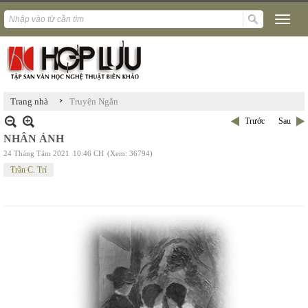
›
Trang nhà
Truyện Ngắn
Trước
Sau
NHÂN ẢNH
24 Tháng Tám 2021
10:46 CH
(Xem: 36794)
Trần C. Trí