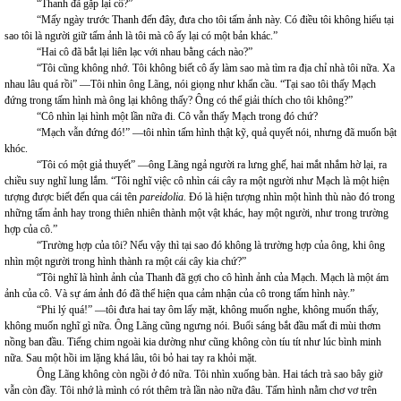
“Thanh đã gặp lại cô?”
“Mấy ngày trước Thanh đến đây, đưa cho tôi tấm ảnh này. Có điều tôi không hiểu tại
sao tôi là người giữ tấm ảnh là tôi mà cô ấy lại có một bản khác.”
“Hai cô đã bắt lại liên lạc với nhau bằng cách nào?”
“Tôi cũng không nhớ. Tôi không biết cô ấy làm sao mà tìm ra địa chỉ nhà tôi nữa. Xa
nhau lâu quá rồi” —Tôi nhìn ông Lãng, nói giọng như khẩn cầu. “Tại sao tôi thấy Mạch
đứng trong tấm hình mà ông lại không thấy? Ông có thể giải thích cho tôi không?”
“Cô nhìn lại hình một lần nữa đi. Cô vẫn thấy Mạch trong đó chứ?
“Mạch vẫn đứng đó!” —tôi nhìn tấm hình thật kỹ, quả quyết nói, nhưng đã muốn bật
khóc.
“Tôi có một giả thuyết” —ông Lãng ngả người ra lưng ghế, hai mắt nhắm hờ lại, ra
chiều suy nghĩ lung lắm. “Tôi nghĩ việc cô nhìn cái cây ra một người như Mạch là một hiện
tượng được biết đến qua cái tên
pareidolia.
Đó là hiện tượng nhìn một hình thù nào đó trong
những tấm ảnh hay trong thiên nhiên thành một vật khác, hay một người, như trong trường
hợp của cô.”
“Trường hợp của tôi? Nếu vậy thì tại sao đó không là trường hợp của ông, khi ông
nhìn một người trong hình thành ra một cái cây kia chứ?”
“Tôi nghĩ là hình ảnh của Thanh đã gợi cho cô hình ảnh của Mạch. Mạch là một ám
ảnh của cô. Và sự ám ảnh đó đã thể hiện qua cảm nhận của cô trong tấm hình này.”
“Phi lý quá!” —tôi đưa hai tay ôm lấy mặt, không muốn nghe, không muốn thấy,
không muốn nghĩ gì nữa. Ông Lãng cũng ngưng nói. Buổi sáng bắt đầu mất đi mùi thơm
nồng ban đầu. Tiếng chim ngoài kia dường như cũng không còn tíu tít như lúc bình minh
nữa. Sau một hồi im lặng khá lâu, tôi bỏ hai tay ra khỏi mặt.
Ông Lãng không còn ngồi ở đó nữa. Tôi nhìn xuống bàn. Hai tách trà sao bây giờ
vẫn còn đầy. Tôi nhớ là mình có rót thêm trà lần nào nữa đâu. Tấm hình nằm chơ vơ trên