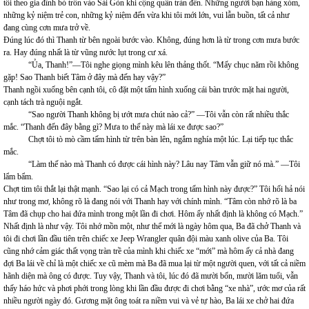
tôi theo gia đình bỏ trốn vào Sài Gòn khi cộng quân tràn đến. Những người bạn hàng xóm,
những kỷ niệm trẻ con, những kỷ niệm đến vừa khi tôi mới lớn, vui lẫn buồn, tất cả như
đang cùng cơn mưa trở về.
Đúng lúc đó thì Thanh từ bên ngoài bước vào. Không, đúng hơn là từ trong cơn mưa bước
ra. Hay đúng nhất là từ vũng nước lụt trong cư xá.
“Ủa, Thanh!”—Tôi nghe giọng mình kêu lên thảng thốt. “Mấy chục năm rồi không
gặp! Sao Thanh biết Tâm ở đây mà đến hay vậy?”
Thanh ngồi xuống bên cạnh tôi, cô đặt một tấm hình xuống cái bàn trước mặt hai người,
cạnh tách trà nguội ngắt.
“Sao người Thanh không bị ướt mưa chút nào cả?” —Tôi vẫn còn rất nhiều thắc
mắc. “Thanh đến đây bằng gì? Mưa to thế này mà lái xe được sao?”
Chợt tôi tò mò cầm tấm hình từ trên bàn lên, ngắm nghía một lúc. Lại tiếp tục thắc
mắc.
“Làm thế nào mà Thanh có được cái hình này? Lâu nay Tâm vẫn giữ nó mà.” —Tôi
lẩm bẩm.
Chợt tim tôi thắt lại thật mạnh. “Sao lại có cả Mạch trong tấm hình này được?” Tôi hối hả nói
như trong mơ, không rõ là đang nói với Thanh hay với chính mình. “Tâm còn nhớ rõ là ba
Tâm đã chụp cho hai đứa mình trong một lần đi chơi. Hôm ấy nhất định là không có Mạch.”
Nhất định là như vậy. Tôi nhớ mồn một, như thể mới là ngày hôm qua, Ba đã chở Thanh và
tôi đi chơi lần đầu tiên trên chiếc xe Jeep Wrangler quân đội màu xanh olive của Ba. Tôi
cũng nhớ cảm giác thất vọng tràn trề của mình khi chiếc xe “mới” mà hôm ấy cả nhà đang
đợi Ba lái về chỉ là một chiếc xe cũ mèm mà Ba đã mua lại từ một người quen, với tất cả niềm
hãnh diện mà ông có được. Tuy vậy, Thanh và tôi, lúc đó đã mười bốn, mười lăm tuổi, vẫn
thấy háo hức và phơi phới trong lòng khi lần đầu được đi chơi bằng “xe nhà”, ước mơ của rất
nhiều người ngày đó. Gương mặt ông toát ra niềm vui và vẻ tự hào, Ba lái xe chở hai đứa