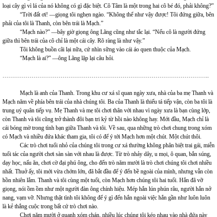
loại cây gì vì lá của nó không có gì đặc biệt. Cô Tâm là một trong hai cô bé đó, phải không?”
“Trời đất ơi! —giọng tôi nghẹn ngào. “Không thể như vậy được! Tôi đứng giữa, bên
phải của tôi là Thanh, còn bên trái là Mạch.”
“Mạch nào?” —bây giờ giọng ông Lãng cũng như tắc lại. “Nếu cô là người đứng
giữa thì bên trái của cô chỉ là một cái cây. Rõ ràng là như vậy.”
Tôi không buồn cãi lại nữa, cứ nhìn sững vào cái áo quen thuộc của Mạch.
“Mạch là ai?” —ông Lãng lặp lại câu hỏi.
……………………………………………………………………………………………..
Mạch là anh của Thanh. Trong khu cư xá sĩ quan ngày xưa, nhà của ba mẹ Thanh và
Mạch năm về phía bên trái của nhà chúng tôi. Ba của Thanh là thiếu tá tiếp vận, còn ba tôi là
trung uý quân tiếp vụ. Mẹ Thanh và mẹ tôi chơi thân với nhau vì ngày xưa là bạn cùng lớp,
còn Thanh và tôi cũng trở thành đôi bạn tri kỷ từ hồi nào không hay. Mới đầu, Mạch chỉ là
cái bóng mờ trong tình bạn giữa Thanh và tôi. Về sau, qua những trò chơi chung trong xóm
có Mạch và nhiều đứa khác tham gia, tôi có để ý tới Mạch hơn một chút. Một chút thôi.
Các trò chơi tuổi nhỏ của chúng tôi trong cư xá thường không phân biệt trai gái, miễn
tuổi tác của người chơi sàn sàn với nhau là được. Từ trò nhảy dây, u mọi, ô quan, bắn súng,
dạy học, nấu ăn, chơi cờ đại phú ông, cho đến trò năm mười là trò chơi chúng tôi chơi nhiều
nhất. Thuở ấy, tôi mới vừa chớm lớn, đã bắt đầu để ý đến bề ngoài của mình, nhưng vẫn còn
hồn nhiên lắm. Thanh và tôi cùng một tuổi, còn Mạch hơn chúng tôi hai tuổi. Hắn đã vỡ
giọng, nói ồm ồm như một người đàn ông chính hiệu. Mép hắn lún phún râu, người hắn nở
nang, vạm vỡ. Nhưng thật tình tôi không để ý gì đến hắn ngoài việc hắn gần như luôn luôn
là kẻ thắng cuộc trong bất cứ trò chơi nào.
Chơi năm mười ở quanh xóm chán, nhiều lúc chúng tôi kéo nhau vào nhà đứa này