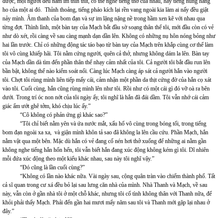
được, mọi người đều nằm im thin thít, có thể nghe tiếng thở của nhau, hay tiếng húng hắng
ho của một ai đó. Thỉnh thoảng, tiếng pháo kích lại rền vang ngoài kia làm ai nấy đều giật
nảy mình. Âm thanh của bom đạn và sự im lặng nặng nề trong hầm xen kẽ với nhau qua
từng đợt. Thình lình, một bàn tay của Mạch bắt đầu sờ soạng thân thể tôi, mới đầu còn có vẻ
như dò xét, rồi càng về sau càng mạnh dạn dần lên. Không có những nụ hôn nóng bỏng như
hai lần trước. Chỉ có những động tác táo bạo từ bàn tay của Mạch trên khắp cùng cơ thể làm
tôi vô cùng khiếp hãi. Tôi nằm cứng người, quên cả thở, nhưng không dám la lên. Bàn tay
của Mạch dần dà tìm đến phần thân thể nhạy cảm nhất của tôi. Cả người tôi bắt đầu run lên
bần bật, không thể nào kiểm soát nổi. Càng lúc Mạch càng áp sát cả người hắn vào người
tôi. Chợt tôi rùng mình liên tiếp mấy cái, cảm nhận một phần da thịt cứng đờ của hắn cọ xát
vào tôi. Cuối cùng, hắn cũng rùng mình lên như tôi. Rồi như có một cái gì đó vỡ oà ra bên
dưới. Trong trí óc non nớt của tôi ngày ấy, tôi nghĩ là hắn đã đái dầm. Tôi vẫn nhớ cái cảm
giác ẩm ướt ghê tởm, khó chịu lúc ấy.”
“Cô không có phản ứng gì khác sao?”
“Tôi chỉ biết nằm yên và ứa nước mắt, xấu hổ vô cùng trong bóng tối, trong tiếng
bom đạn ngoài xa xa, và giận mình khôn tả sao đã không la lên cầu cứu. Phần Mạch, hắn
nằm vật qua một bên. Mặc dù hắn có vẻ đang cố nén hơi thở xuống để những ai nằm gần
không nghe tiếng hắn hổn hển, tôi vẫn biết hắn đang xúc động không kém gì tôi. Dĩ nhiên
mỗi đứa xúc động theo một kiểu khác nhau, sau này tôi nghĩ vậy.”
“Đó cũng là lần cuối cùng?”
“Không có lần nào khác nữa. Vài ngày sau, cộng quân tràn vào chiếm thành phố. Tất
cả sĩ quan trong cư xá đều bỏ lại sau lưng căn nhà của mình. Nhà Thanh và Mạch, về sau
này, vẫn còn ở gần nhà tôi ở một chỗ khác, nhưng tôi cố tình không thân với Thanh nữa, để
khỏi phải thấy Mạch. Phải đến gần hai mươi mấy năm sau tôi và Thanh mới gặp lại nhau ở
đây.”