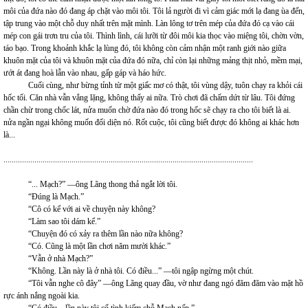
môi của đứa nào đó đang áp chặt vào môi tôi. Tôi lả người đi vì cảm giác mới lạ đang ùa đến,
tập trung vào một chỗ duy nhất trên mặt mình. Làn lông tơ trên mép của đứa đó cạ vào cái
mép con gái trơn tru của tôi. Thình lình, cái lưỡi từ đôi môi kia thọc vào miệng tôi, chờn vờn,
táo bạo. Trong khoảnh khắc lạ lùng đó, tôi không còn cảm nhận một ranh giới nào giữa
khuôn mặt của tôi và khuôn mặt của đứa đó nữa, chỉ còn lại những mảng thịt nhỏ, mềm mại,
ướt át đang hoà lẫn vào nhau, gấp gáp và háo hức.
Cuối cùng, như bừng tỉnh từ một giấc mơ có thật, tôi vùng dậy, tuôn chạy ra khỏi cái
hốc tối. Căn nhà vẫn vắng lặng, không thấy ai nữa. Trò chơi đã chấm dứt từ lâu. Tôi đứng
chần chừ trong chốc lát, nửa muốn chờ đứa nào đó trong hốc sẽ chạy ra cho tôi biết là ai.
nửa ngần ngại không muốn đối diện nó. Rốt cuộc, tôi cũng biết được đó không ai khác hơn
là...
.........................................................................................................................
“... Mạch?” —ông Lãng thong thả ngắt lời tôi.
“Đúng là Mạch.”
“Cô có kể với ai về chuyện này không?
“Làm sao tôi dám kể.”
“Chuyện đó có xảy ra thêm lần nào nữa không?
“Có. Cũng là một lần chơi năm mười khác.”
“Vẫn ở nhà Mạch?”
“Không. Lần này là ở nhà tôi. Có điều...” —tôi ngập ngừng một chút.
“Tôi vẫn nghe cô đây” —ông Lãng quay đầu, vờ như đang ngó đăm đăm vào mặt hồ
rực ánh nắng ngoài kia.
“Có điều... lần này tôi cố tình kiếm chỗ Mạch nấp.”