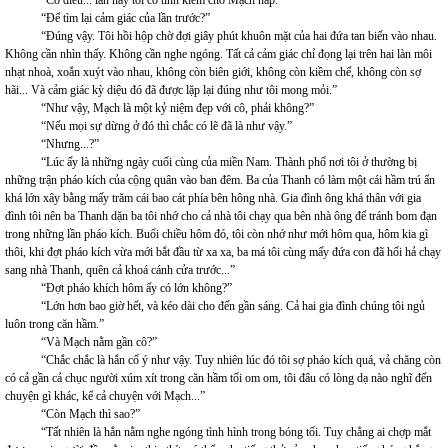
“Để tìm lại cảm giác của lần trước?”
“Đúng vậy. Tôi hồi hộp chờ đợi giây phút khuôn mặt của hai đứa tan biến vào nhau.
Không cần nhìn thấy. Không cần nghe ngóng. Tất cả cảm giác chỉ đọng lại trên hai làn môi
nhạt nhoà, xoắn xuýt vào nhau, không còn biên giới, không còn kiềm chế, không còn sợ
hãi... Và cảm giác kỳ diệu đó đã được lặp lại đúng như tôi mong mỏi.”
“Như vậy, Mạch là một kỷ niệm đẹp với cô, phải không?”
“Nếu mọi sự dừng ở đó thì chắc có lẽ đã là như vậy.”
“Nhưng...?”
“Lúc ấy là những ngày cuối cùng của miền Nam. Thành phố nơi tôi ở thường bị
những trận pháo kích của cộng quân vào ban đêm. Ba của Thanh có làm một cái hầm trú ẩn
khá lớn xây bằng mấy trăm cái bao cát phía bên hông nhà. Gia đình ông khá thân với gia
đình tôi nên ba Thanh dặn ba tôi nhớ cho cả nhà tôi chạy qua bên nhà ông để tránh bom đạn
trong những lần pháo kích. Buổi chiều hôm đó, tôi còn nhớ như mới hôm qua, hôm kia gì
thôi, khi đợt pháo kích vừa mới bắt đầu từ xa xa, ba má tôi cùng mấy đứa con đã hối hả chạy
sang nhà Thanh, quên cả khoá cánh cửa trước...”
“Đợt pháo khích hôm ấy có lớn không?”
“Lớn hơn bao giờ hết, và kéo dài cho đến gần sáng. Cả hai gia đình chúng tôi ngủ
luôn trong căn hầm.”
“Và Mạch nằm gần cô?”
“Chắc chắc là hắn cố ý như vậy. Tuy nhiên lúc đó tôi sợ pháo kích quá, vả chăng còn
có cả gần cả chục người xúm xít trong căn hầm tối om om, tôi đâu có lòng dạ nào nghĩ đến
chuyện gì khác, kể cả chuyện với Mạch...”
“Còn Mạch thì sao?”
“Tất nhiên là hắn nằm nghe ngóng tình hình trong bóng tối. Tuy chẳng ai chợp mắt