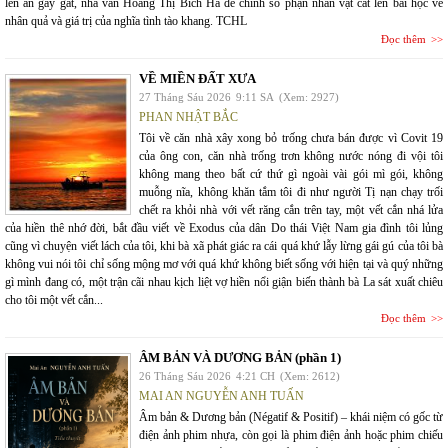
lên án gay gắt, nhà văn Hoàng Thị Bích Hà để chính số phận nhân vật cất lên bài học về
nhân quả và giá trị của nghĩa tình tào khang. TCHL
Đọc thêm
VỀ MIỀN ĐẤT XƯA
27 Tháng Sáu 2026
9:11 SA
(Xem: 2927)
PHAN NHẬT BẮC
Tôi về căn nhà xây xong bỏ trống chưa bán được vì Covit 19
của ông con, căn nhà trống trơn không nước nóng đi vội tôi
không mang theo bất cứ thứ gì ngoài vài gói mì gói, không
muỗng nĩa, không khăn tắm tôi đi như người Tị nạn chạy trối
chết ra khỏi nhà với vết răng cắn trên tay, một vết cắn nhá lửa
của hiền thê nhớ đời, bắt đầu viết về Exodus của dân Do thái Việt Nam gia đình tôi lủng
cũng vì chuyện viết lách của tôi, khi bà xã phát giác ra cái quá khứ lẫy lừng gái gú của tôi bà
không vui nói tôi chỉ sống mộng mơ với quá khứ không biết sống với hiện tại và quý những
gì mình đang có, một trận cãi nhau kịch liệt vợ hiền nổi giận biến thành bà La sát xuất chiêu
cho tôi một vết cắn...
Đọc thêm
ÂM BẢN VÀ DƯƠNG BẢN (phần 1)
26 Tháng Sáu 2026
4:21 CH
(Xem: 2612)
MAI AN NGUYỄN ANH TUẤN
Âm bản & Dương bản (Négatif & Positif) – khái niệm có gốc từ
điện ảnh phim nhựa, còn gọi là phim điện ảnh hoặc phim chiếu