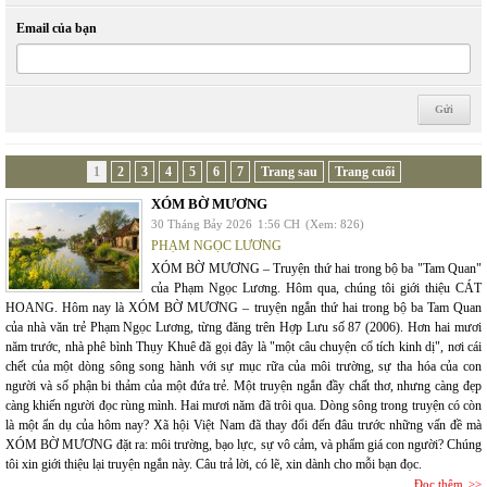
Email của bạn
1
2
3
4
5
6
7
Trang sau
Trang cuối
XÓM BỜ MƯƠNG
30 Tháng Bảy 2026
1:56 CH
(Xem: 826)
PHẠM NGỌC LƯƠNG
XÓM BỜ MƯƠNG – Truyện thứ hai trong bộ ba "Tam Quan"
của Phạm Ngọc Lương. Hôm qua, chúng tôi giới thiệu CÁT
HOANG. Hôm nay là XÓM BỜ MƯƠNG – truyện ngắn thứ hai trong bộ ba Tam Quan
của nhà văn trẻ Phạm Ngọc Lương, từng đăng trên Hợp Lưu số 87 (2006). Hơn hai mươi
năm trước, nhà phê bình Thụy Khuê đã gọi đây là "một câu chuyện cổ tích kinh dị", nơi cái
chết của một dòng sông song hành với sự mục rữa của môi trường, sự tha hóa của con
người và số phận bi thảm của một đứa trẻ. Một truyện ngắn đầy chất thơ, nhưng càng đẹp
càng khiến người đọc rùng mình. Hai mươi năm đã trôi qua. Dòng sông trong truyện có còn
là một ẩn dụ của hôm nay? Xã hội Việt Nam đã thay đổi đến đâu trước những vấn đề mà
XÓM BỜ MƯƠNG đặt ra: môi trường, bạo lực, sự vô cảm, và phẩm giá con người? Chúng
tôi xin giới thiệu lại truyện ngắn này. Câu trả lời, có lẽ, xin dành cho mỗi bạn đọc.
Đọc thêm