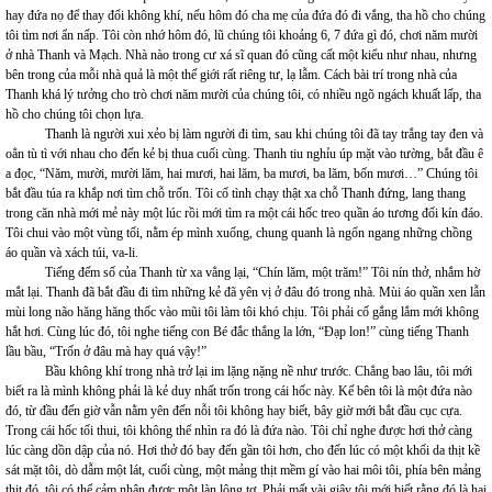
hay đứa nọ để thay đổi không khí, nếu hôm đó cha mẹ của đứa đó đi vắng, tha hồ cho chúng
tôi tìm nơi ẩn nấp. Tôi còn nhớ hôm đó, lũ chúng tôi khoảng 6, 7 đứa gì đó, chơi năm mười
ở nhà Thanh và Mạch. Nhà nào trong cư xá sĩ quan đó cũng cất một kiểu như nhau, nhưng
bên trong của mỗi nhà quả là một thế giới rất riêng tư, lạ lẫm. Cách bài trí trong nhà của
Thanh khá lý tưởng cho trò chơi năm mười của chúng tôi, có nhiều ngõ ngách khuất lấp, tha
hồ cho chúng tôi chọn lựa.
Thanh là người xui xẻo bị làm người đi tìm, sau khi chúng tôi đã tay trắng tay đen và
oẳn tù tì với nhau cho đến kẻ bị thua cuối cùng. Thanh tiu nghỉu úp mặt vào tường, bắt đầu ê
a đọc, “Năm, mười, mười lăm, hai mươi, hai lăm, ba mươi, ba lăm, bốn mươi…” Chúng tôi
bắt đầu túa ra khắp nơi tìm chỗ trốn. Tôi cố tình chạy thật xa chỗ Thanh đứng, lang thang
trong căn nhà mới mẻ này một lúc rồi mới tìm ra một cái hốc treo quần áo tương đối kín đáo.
Tôi chui vào một vùng tối, nằm ép mình xuống, chung quanh là ngổn ngang những chồng
áo quần và xách túi, va-li.
Tiếng đếm số của Thanh từ xa vẳng lại, “Chín lăm, một trăm!” Tôi nín thở, nhắm hờ
mắt lại. Thanh đã bắt đầu đi tìm những kẻ đã yên vị ở đâu đó trong nhà. Mùi áo quần xen lẫn
mùi long não hăng hăng thốc vào mũi tôi làm tôi khó chịu. Tôi phải cố gắng lắm mới không
hắt hơi. Cùng lúc đó, tôi nghe tiếng con Bé đắc thắng la lớn, “Đạp lon!” cùng tiếng Thanh
lầu bầu, “Trốn ở đâu mà hay quá vậy!”
Bầu không khí trong nhà trở lại im lặng nặng nề như trước. Chẳng bao lâu, tôi mới
biết ra là mình không phải là kẻ duy nhất trốn trong cái hốc này. Kế bên tôi là một đứa nào
đó, từ đầu đến giờ vẫn nằm yên đến nỗi tôi không hay biết, bây giờ mới bắt đầu cục cựa.
Trong cái hốc tối thui, tôi không thể nhìn ra đó là đứa nào. Tôi chỉ nghe được hơi thở càng
lúc càng dồn dập của nó. Hơi thở đó bay đến gần tôi hơn, cho đến lúc có một khối da thịt kề
sát mặt tôi, dò dẫm một lát, cuối cùng, một mảng thịt mềm gí vào hai môi tôi, phía bên mảng
thịt đó, tôi có thể cảm nhận được một làn lông tơ. Phải mất vài giây tôi mới biết rằng đó là hai