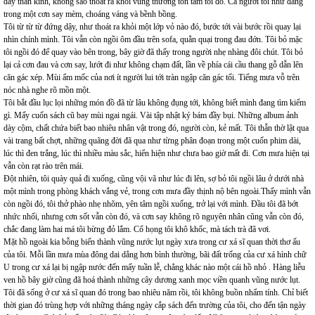
dây thần kinh, không sao thoát ra khỏi vùng thương tổn tăm tối đó. Cả người tôi như đang
trong một cơn say mèm, choáng váng và bềnh bồng.
Tôi từ từ từ đứng dậy, như thoát ra khỏi một lớp vỏ nào đó, bước tới vài bước rồi quay lại
nhìn chính mình. Tôi vẫn còn ngồi ôm đầu trên sofa, quằn quại trong đau đớn. Tôi bỏ mặc
tôi ngồi đó để quay vào bên trong, bây giờ đã thấy trong người nhẹ nhàng đôi chút. Tôi bỏ
lại cả cơn đau và cơn say, lướt đi như không chạm đất, lần về phía cái cầu thang gỗ dẫn lên
căn gác xép. Mùi ẩm mốc của nơi ít người lui tới tràn ngập căn gác tối. Tiếng mưa vỗ trên
nóc nhà nghe rõ mồn một.
Tôi bắt đầu lục lọi những món đồ đã từ lâu không đụng tới, không biết mình đang tìm kiếm
gì. Mấy cuốn sách cũ bay mùi ngai ngái. Vài tập nhật ký bám đầy bụi. Những album ảnh
dày cộm, chất chứa biết bao nhiêu nhân vật trong đó, người còn, kẻ mất. Tôi thẫn thờ lật qua
vài trang bất chợt, những quãng đời đã qua như từng phân đoạn trong một cuốn phim dài,
lúc thì đen trắng, lúc thì nhiều màu sắc, hiển hiện như chưa bao giờ mất đi. Cơn mưa hiện tại
vẫn còn rạt rào trên mái.
Đột nhiên, tôi quày quả đi xuống, cũng vội vã như lúc đi lên, sợ bỏ tôi ngồi lâu ở dưới nhà
một mình trong phòng khách vắng vẻ, trong cơn mưa đầy thịnh nộ bên ngoài.Thấy mình vẫn
còn ngồi đó, tôi thở phào nhẹ nhõm, yên tâm ngồi xuống, trở lại với mình. Đầu tôi đã bớt
nhức nhối, nhưng cơn sốt vẫn còn đó, và cơn say không rõ nguyên nhân cũng vẫn còn đó,
chắc đang làm hai má tôi bừng đỏ lắm. Cổ họng tôi khô khốc, mà tách trà đã vơi.
Mặt hồ ngoài kia bỗng biến thành vũng nước lụt ngày xưa trong cư xá sĩ quan thời thơ ấu
của tôi. Mỗi lần mưa mùa đông dai dẳng hơn bình thường, bãi đất trống của cư xá hình chữ
U trong cư xá lại bị ngập nước đến mấy tuần lễ, chẳng khác nào một cái hồ nhỏ . Hàng liễu
ven hồ bây giờ cũng đã hoá thành những cây dương xanh mọc viền quanh vũng nước lụt.
Tôi đã sống ở cư xá sĩ quan đó trong bao nhiêu năm rồi, tôi không buồn nhẩm tính. Chỉ biết
thời gian đó trùng hợp với những tháng ngày cắp sách đến trường của tôi, cho đến tận ngày