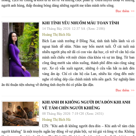
người anh hùng, thấp thoáng bóng dáng những người mẹ trầm mình trên sông.
Đọc thêm
KHI TÌNH YÊU NHUỐM MÀU TOAN TÍNH
14 Tháng Bảy 2026
12:37 SA
(Xem: 2186)
Hoàng Thị Bích Hà
Bích Lan sinh trưởng ở Đồng Nai, tính tình hiền lành và có
ngoại hình dễ nhìn. Năm nay bốn mươi tuổi. Ở cái tuổi mà
nhiều người phụ nữ đã có con vào đại học, cô trở về căn hộ của
mình mỗi chiều với một chùm chìa khóa và sự im lặng. Từ ban
công tầng mười sáu nhìn xuống, thành phố đêm nào cũng sáng
rực. Xe cộ vẫn xuôi ngược, những ô cửa vẫn hắt ra ánh đèn
vàng ấm áp. Chỉ có căn hộ của Lan, nhiều lúc rộng đến mức
nghe rõ tiếng dép của chính mình trên nền gạch. Sự nghiệp làm
ăn thì thuận tiện nhưng về đường tình duyên thì có phần lận đận.
Đọc thêm
KHI ANH ĐI KHÔNG NGƯỜI ĐƯA ĐÓN KHI ANH
VỀ TÁM CHÍN NGƯỜI KHIÊNG
08 Tháng Bảy 2026
7:19 CH
(Xem: 2431)
Hoàng Thị Bích Hà
LTS: "Khi anh đi không người đưa đón – Khi anh về tám chín
người khiêng" là một truyện ngắn lay động về sự phản bội, sự trả giá và lòng vị tha. Không