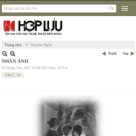
›
Trang nhà
Truyện Ngắn
Trước
Sau
NHÂN ẢNH
24 Tháng Tám 2021
10:46 CH
(Xem: 36793)
Trần C. Trí