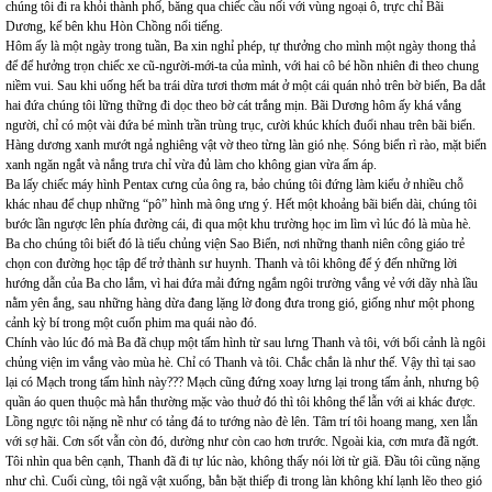
chúng tôi đi ra khỏi thành phố, băng qua chiếc cầu nối với vùng ngoại ô, trực chỉ Bãi
Dương, kế bên khu Hòn Chồng nổi tiếng.
Hôm ấy là một ngày trong tuần, Ba xin nghỉ phép, tự thưởng cho mình một ngày thong thả
để để hưởng trọn chiếc xe cũ-người-mới-ta của mình, với hai cô bé hồn nhiên đi theo chung
niềm vui. Sau khi uống hết ba trái dừa tươi thơm mát ở một cái quán nhỏ trên bờ biển, Ba dắt
hai đứa chúng tôi lững thững đi dọc theo bờ cát trắng mịn. Bãi Dương hôm ấy khá vắng
người, chỉ có một vài đứa bé mình trần trùng trục, cười khúc khích đuổi nhau trên bãi biển.
Hàng dương xanh mướt ngả nghiêng vật vờ theo từng làn gió nhẹ. Sóng biển rì rào, mặt biển
xanh ngăn ngắt và nắng trưa chỉ vừa đủ làm cho không gian vừa ấm áp.
Ba lấy chiếc máy hình Pentax cưng của ông ra, bảo chúng tôi đứng làm kiểu ở nhiều chỗ
khác nhau để chụp những “pô” hình mà ông ưng ý. Hết một khoảng bãi biển dài, chúng tôi
bước lần ngược lên phía đường cái, đi qua một khu trường học im lìm vì lúc đó là mùa hè.
Ba cho chúng tôi biết đó là tiểu chủng viện Sao Biển, nơi những thanh niên công giáo trẻ
chọn con đường học tập để trở thành sư huynh. Thanh và tôi không để ý đến những lời
hướng dẫn của Ba cho lắm, vì hai đứa mải đứng ngắm ngôi trường vắng vẻ với dãy nhà lầu
nằm yên ắng, sau những hàng dừa đang lặng lờ đong đưa trong gió, giống như một phong
cảnh kỳ bí trong một cuốn phim ma quái nào đó.
Chính vào lúc đó mà Ba đã chụp một tấm hình từ sau lưng Thanh và tôi, với bối cảnh là ngôi
chủng viện im vắng vào mùa hè. Chỉ có Thanh và tôi. Chắc chắn là như thế. Vậy thì tại sao
lại có Mạch trong tấm hình này??? Mạch cũng đứng xoay lưng lại trong tấm ảnh, nhưng bộ
quần áo quen thuộc mà hắn thường mặc vào thuở đó thì tôi không thể lẫn với ai khác được.
Lồng ngực tôi nặng nề như có tảng đá to tướng nào đè lên. Tâm trí tôi hoang mang, xen lẫn
với sợ hãi. Cơn sốt vẫn còn đó, dường như còn cao hơn trước. Ngoài kia, cơn mưa đã ngớt.
Tôi nhìn qua bên cạnh, Thanh đã đi tự lúc nào, không thấy nói lời từ giã. Đầu tôi cũng nặng
như chì. Cuối cùng, tôi ngã vật xuống, bằn bặt thiếp đi trong làn không khí lạnh lẽo theo gió