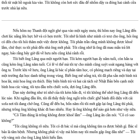
thổi từ mặt hồ ngoài kia vào. Tôi không còn hơi sức đâu để nhổm dậy ra đóng hai cánh cửa
trước nhà lại nữa.
...................................................................................................................................................
Nếu hôm nọ Thanh đột ngột ghé qua vào một ngày mưa, thì hôm nay ông Lãng đến
chơi lúc nắng lên hực hỡ và có hẹn trước. Tôi nhớ là hình như mình có text cho ông, hỏi ông
có đến cho tôi hỏi thăm một việc được không. Tôi phân trần rằng mình không được khoẻ
lắm, chứ thực ra tôi phải đến nhà ông mới phải. Tôi cũng nhớ là ông đã mau mắn trả lời
ngay, bảo rằng bây giờ đã về hưu nên cũng khá rảnh rỗi.
Tôi biết ông Lãng qua một người bạn. Tôi kém người bạn ấy năm tuổi, còn hắn ta
cũng kém ông Lãng năm tuổi. Có lẽ vì thế mà tôi tự cho mình cũng suýt soát ngang hàng với
ông ta. Trước khi về hưu, ông Lãng là bác sĩ phân tâm học, có phòng mạch riêng và dạy tại
một trường đại học danh tiếng trong vùng. Biết ông mê uống trà, tôi đã pha sẵn một bình trà
hoa lài, mùi hoa ông ưa thích. Bày biện bình trà và hai cái tách sứ Nhật Bản bên cạnh một
bình hoa cúc vàng, tôi tựa đầu trên chiếc sofa, đợi ông Lãng đến.
Dạo này dường như trí nhớ của tôi kém hẳn đi, vì tôi không thể nhớ ông Lãng đã đến
lúc nào. Khi ngẩng đầu lên, tôi đã thấy thấy ông ngồi trên chiếc ghế bành đối diện với cái
sofa nơi tôi đang chờ ông. Cũng dễ đến ba, bốn năm rồi tôi mới gặp lại ông Lãng thì phải,
nhưng trông ông không khác đi bao nhiêu. Hay là ông không thể nào già hơn như vậy nữa.
“Cô Tâm đúng là trông không được khoẻ lắm” —ông Lãng ân cần nói. “Cô có sao
không?”
“Tôi cũng không rõ nữa. Tôi có đi bác sĩ mà cũng không tìm ra được bệnh gì. Bác sĩ
bảo là tâm bệnh. Nhưng không phải vì vậy mà hôm nay tôi muốn gặp ông đâu nhé” — Tôi
vội vàng nói cho ông Lãng khỏi hiểu lầm.