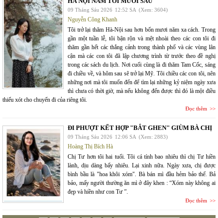
HÀ NỘI NĂM TÔI MƯỜI SÁU
09 Tháng Sáu 2026
12:52 SA
(Xem: 3604)
Nguyễn Công Khanh
Tôi trở lại thăm Hà-Nội sau hơn bốn mươi năm xa cách. Trong
gần một tuần lễ, tôi bận rộn và mệt nhoài theo các con tôi đi
thăm gần hết các thắng cảnh trong thành phố và các vùng lân
cận mà các con tôi đã lập chương trình từ trước theo đề nghị
trong các sách du lịch. Nơi cuối cùng là đi thăm Tam Cốc, sáng
đi chiều về, và hôm sau sẽ trở lại Mỹ. Tôi chiều các con tôi, nên
những nơi mà tôi muốn đến để tìm lại những kỷ niệm ngày xưa
thì chưa có thời giờ, mà nếu không đến được thì đó là một điều
thiếu xót cho chuyến đi của riêng tôi.
Đọc thêm
ĐI PHƯỢT KẾT HỢP "BẮT GHEN" GIÙM BÀ CHỊ
09 Tháng Sáu 2026
12:06 SA
(Xem: 2883)
Hoàng Thị Bích Hà
Chị Tư hơn tôi hai tuổi. Tôi cá tính bao nhiêu thì chị Tư hiền
lành, dịu dàng bấy nhiêu. Lại xinh nữa. Ngày xưa, chị được
bình bầu là "hoa khôi xóm". Bà bán mì đầu hẻm bảo thế. Bả
bảo, mấy người thường ăn mì ở đây khen : “Xóm này không ai
đẹp và hiền như con Tư ”.
Đọc thêm