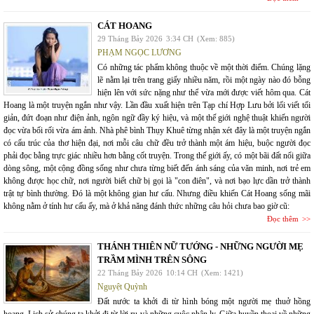
CÁT HOANG
29 Tháng Bảy 2026
3:34 CH
(Xem: 885)
PHẠM NGỌC LƯƠNG
Có những tác phẩm không thuộc về một thời điểm. Chúng lặng
lẽ nằm lại trên trang giấy nhiều năm, rồi một ngày nào đó bỗng
hiện lên với sức nặng như thể vừa mới được viết hôm qua. Cát
Hoang là một truyện ngắn như vậy. Lần đầu xuất hiện trên Tạp chí Hợp Lưu bởi lối viết tối
giản, đứt đoạn như điện ảnh, ngôn ngữ đầy ký hiệu, và một thế giới nghệ thuật khiến người
đọc vừa bối rối vừa ám ảnh. Nhà phê bình Thụy Khuê từng nhận xét đây là một truyện ngắn
có cấu trúc của thơ hiện đại, nơi mỗi câu chữ đều trở thành một ám hiệu, buộc người đọc
phải đọc bằng trực giác nhiều hơn bằng cốt truyện. Trong thế giới ấy, có một bãi đất nổi giữa
dòng sông, một cộng đồng sống như chưa từng biết đến ánh sáng của văn minh, nơi trẻ em
không được học chữ, nơi người biết chữ bị gọi là "con điên", và nơi bạo lực dần trở thành
trật tự bình thường. Đó là một không gian hư cấu. Nhưng điều khiến Cát Hoang sống mãi
không nằm ở tính hư cấu ấy, mà ở khả năng đánh thức những câu hỏi chưa bao giờ cũ:
Đọc thêm
THÁNH THIÊN NỮ TƯỚNG - NHỮNG NGƯỜI MẸ
TRẦM MÌNH TRÊN SÔNG
22 Tháng Bảy 2026
10:14 CH
(Xem: 1421)
Nguyệt Quỳnh
Đất nước ta khởi đi từ hình bóng một người mẹ thuở hồng
hoang. Lịch sử chúng ta khởi đi từ lời ru và những cuộc phân ly. Giữa huyền thoại về những