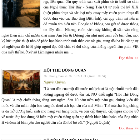
rạp, liên quan đến quy trình sản xuất phim có từ buổi sơ sinh
của Nghệ thuật Thứ Bảy - Nàng Tiên Út từ cuối thế kỷ XIX
(hiện phim nhựa và các loại máy quay máy chiếu phim nhựa đã
được đưa vào các Bảo tàng Điện ảnh), cái quy trình mà nếu ai
đó muốn tìm hiểu trên Google sẽ không bao giờ có được thông
tin đầy đủ… Nhưng, cuốn sách này không đi sâu vào công
nghệ Điện ảnh, chỉ mượn khái niệm Âm bản & Dương bản như một cánh cửa ban đầu, một
ký hiệu nghệ thuật nhỏ để phác họa hành trình tinh thần của tác giả, cùng đôi ba lát cắt tự sự
về nghề qua đó hé lộ giúp người đọc đôi chút về đời sống của những người làm phim Việt
qua mấy thế hệ, ở xứ sở Lắm người nhiều ma …
Đọc thêm
HỘI THỀ ĐÔNG QUAN
26 Tháng Sáu 2026
3:59 CH
(Xem: 2674)
Nguyệt Quỳnh
“Là con dân của một đất nước mà lịch sử là một chuỗi tranh đấu
không ngừng để được tồn tại, NQ thiết nghĩ “Hội Thề Đông
Quan” là một chiến thắng đáng suy ngẫm. Sau 10 năm nếm mật nằm gai, chứng kiến đất
nước và dân mình chịu bao tang tóc dưới ách bạo tàn của nhà Minh. Thế mà cha ông chúng
ta đã mở đường hiếu sinh cho hàng vạn hàng binh, và còn cấp thuyền, cấp ngựa cho họ trở
về nước. Sự bao dung đã biến một chiến thắng quân sự thành khúc khải hoàn của lòng nhân
ái và đem lại bình yên cho người dân của đôi bờ bờ cõi.” (Nguyệt Quỳnh)
Đọc thêm