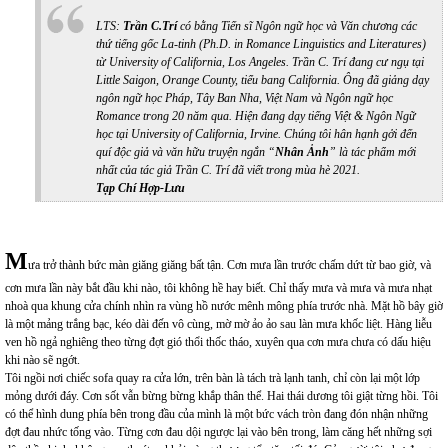
LTS:
Trần C.Trí
có bằng Tiến sĩ Ngôn ngữ học và Văn chương các
thứ tiếng gốc La-tinh (
Ph.D. in Romance Linguistics and Literatures)
từ University of California, Los Angeles. Trần C. Trí đang cư ngụ tại
Little Saigon, Orange County, tiểu bang California. Ông đã giảng dạy
ngôn ngữ học Pháp, Tây Ban Nha, Việt Nam và Ngôn ngữ học
Romance trong 20 năm qua. Hiện đang dạy tiếng Việt & Ngôn Ngữ
học tại University of California, Irvine. Chúng tôi hân hạnh gởi đến
quí độc giả và văn hữu truyện ngắn “
Nhân Ảnh
” là tác phẩm mới
nhất của tác giả Trần C. Trí đã viết trong mùa hè 2021.
Tạp Chí Hợp-Lưu
M
ưa trở thành bức màn giăng giăng bất tận. Cơn mưa lần trước chấm dứt từ bao giờ, và
cơn mưa lần này bắt đầu khi nào, tôi không hề hay biết. Chỉ thấy mưa và mưa và mưa nhạt
nhoà qua khung cửa chính nhìn ra vùng hồ nước mênh mông phía trước nhà. Mặt hồ bây giờ
là một mảng trắng bạc, kéo dài đến vô cùng, mờ mờ ảo ảo sau làn mưa khốc liệt. Hàng liễu
ven hồ ngả nghiêng theo từng đợt gió thổi thốc tháo, xuyên qua cơn mưa chưa có dấu hiệu
khi nào sẽ ngớt.
Tôi ngồi nơi chiếc sofa quay ra cửa lớn, trên bàn là tách trà lạnh tanh, chỉ còn lại một lớp
mỏng dưới đáy. Cơn sốt vẫn bừng bừng khắp thân thể. Hai thái dương tôi giật từng hồi. Tôi
có thể hình dung phía bên trong đầu của mình là một bức vách tròn đang đón nhận những
đợt đau nhức tống vào. Từng cơn đau dội ngược lại vào bên trong, làm căng hết những sợi