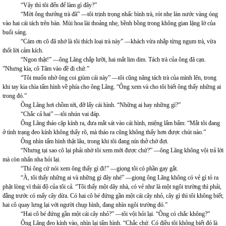
“Vậy thì tôi đến để làm gì đây?”
“Mời ông thưởng trà đã” —tôi trịnh trọng nhấc bình trà, rót nhẹ làn nước vàng óng
vào hai cái tách trên bàn. Mùi hoa lài thoảng nhẹ, bềnh bồng trong không gian lặng lờ của
buổi sáng.
“Cám ơn cô đã nhớ là tôi thích loại trà này” —khách vừa nhắp từng ngụm trà, vừa
thốt lời cảm kích.
“Ngon thật!” —ông Lãng chắp lưỡi, hai mắt lim dim. Tách trà của ông đã cạn.
”Nhưng kìa, cô Tâm vào đề đi chứ.”
“Tôi muốn nhờ ông coi giùm cái này” —tôi cũng nâng tách trà của mình lên, trong
khi tay kia chìa tấm hình về phía cho ông Lãng. “Ông xem và cho tôi biết ông thấy những ai
trong đó.”
Ông Lãng hơi chồm tới, đỡ lấy cái hình. “Những ai hay những gì?”
“Chắc cả hai” —tôi nhún vai đáp.
Ông Lãng tháo cặp kính ra, đưa mắt sát vào cái hình, miệng lẩm bẩm: “Mắt tôi đang
ở tình trạng đeo kính không thấy rõ, mà tháo ra cũng không thấy hơn được chút nào.”
Ông nhìn tấm hình thật lâu, trong khi tôi đang nín thở chờ đợi.
“Nhưng tại sao cô lại phải nhờ tôi xem mới được chứ?” —ông Lãng không vội trả lời
mà còn nhẩn nha hỏi lại.
“Thì ông cứ nói xem ông thấy gì đi!” —giọng tôi có phần gay gắt.
“À, tôi thấy những ai và những gì đây nhé” —giọng ông Lãng không có vẻ gì tỏ ra
phật lòng vì thái độ của tôi cả. “Tôi thấy một dãy nhà, có vẻ như là một ngôi trường thì phải,
đằng trước có mấy cây dừa. Có hai cô bé đứng gần một cái cây nhỏ, cây gì thì tôi không biết;
hai cô quay lưng lại với người chụp hình, đang nhìn ngôi trường đó.”
“Hai cô bé đứng gần một cái cây nhỏ?” —tôi vội hỏi lại. “Ông có chắc không?”
Ông Lãng đeo kính vào, nhìn lại tấm hình. “Chắc chứ. Có điều tôi không biết đó là