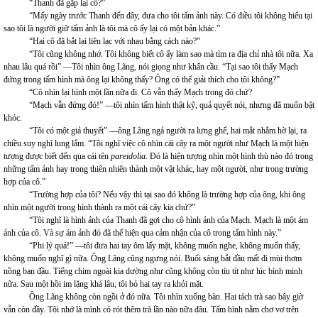
“Thanh đã gặp lại cô?”
“Mấy ngày trước Thanh đến đây, đưa cho tôi tấm ảnh này. Có điều tôi không hiểu tại
sao tôi là người giữ tấm ảnh là tôi mà cô ấy lại có một bản khác.”
“Hai cô đã bắt lại liên lạc với nhau bằng cách nào?”
“Tôi cũng không nhớ. Tôi không biết cô ấy làm sao mà tìm ra địa chỉ nhà tôi nữa. Xa
nhau lâu quá rồi” —Tôi nhìn ông Lãng, nói giọng như khẩn cầu. “Tại sao tôi thấy Mạch
đứng trong tấm hình mà ông lại không thấy? Ông có thể giải thích cho tôi không?”
“Cô nhìn lại hình một lần nữa đi. Cô vẫn thấy Mạch trong đó chứ?
“Mạch vẫn đứng đó!” —tôi nhìn tấm hình thật kỹ, quả quyết nói, nhưng đã muốn bật
khóc.
“Tôi có một giả thuyết” —ông Lãng ngả người ra lưng ghế, hai mắt nhắm hờ lại, ra
chiều suy nghĩ lung lắm. “Tôi nghĩ việc cô nhìn cái cây ra một người như Mạch là một hiện
tượng được biết đến qua cái tên
pareidolia.
Đó là hiện tượng nhìn một hình thù nào đó trong
những tấm ảnh hay trong thiên nhiên thành một vật khác, hay một người, như trong trường
hợp của cô.”
“Trường hợp của tôi? Nếu vậy thì tại sao đó không là trường hợp của ông, khi ông
nhìn một người trong hình thành ra một cái cây kia chứ?”
“Tôi nghĩ là hình ảnh của Thanh đã gợi cho cô hình ảnh của Mạch. Mạch là một ám
ảnh của cô. Và sự ám ảnh đó đã thể hiện qua cảm nhận của cô trong tấm hình này.”
“Phi lý quá!” —tôi đưa hai tay ôm lấy mặt, không muốn nghe, không muốn thấy,
không muốn nghĩ gì nữa. Ông Lãng cũng ngưng nói. Buổi sáng bắt đầu mất đi mùi thơm
nồng ban đầu. Tiếng chim ngoài kia dường như cũng không còn tíu tít như lúc bình minh
nữa. Sau một hồi im lặng khá lâu, tôi bỏ hai tay ra khỏi mặt.
Ông Lãng không còn ngồi ở đó nữa. Tôi nhìn xuống bàn. Hai tách trà sao bây giờ
vẫn còn đầy. Tôi nhớ là mình có rót thêm trà lần nào nữa đâu. Tấm hình nằm chơ vơ trên