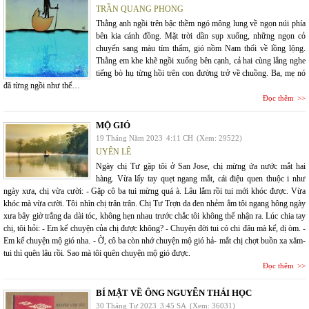
TRẦN QUANG PHONG
Thằng anh ngồi trên bậc thềm ngó mông lung về ngọn núi phía
bên kia cánh đồng. Mặt trời dần sụp xuống, những ngọn cỏ
chuyển sang màu tím thẩm, gió nồm Nam thổi về lồng lộng.
Thằng em khe khẽ ngồi xuống bên cạnh, cả hai cùng lắng nghe
tiếng bò hụ từng hồi trên con đường trở về chuồng. Ba, mẹ nó
đã từng ngồi như thế…
Đọc thêm
MỘ GIÓ
19 Tháng Năm 2023
4:11 CH
(Xem: 29522)
UYÊN LÊ
Ngày chị Tư gặp tôi ở San Jose, chị mừng ứa nước mắt hai
hàng. Vừa lấy tay quẹt ngang mắt, cái điệu quen thuộc i như
ngày xưa, chị vừa cười: - Gặp cô ba tui mừng quá à. Lâu lắm rồi tui mới khóc được. Vừa
khóc mà vừa cười. Tôi nhìn chị trân trân. Chị Tư Trợn da đen nhẻm ẳm tôi ngang hông ngày
xưa bây giờ trắng da dài tóc, không hẹn nhau trước chắc tôi không thể nhận ra. Lúc chia tay
chị, tôi hỏi: - Em kể chuyện của chị được không? - Chuyện đời tui có chi đâu mà kể, dị òm. -
Em kể chuyện mộ gió nha. - Ờ, cô ba còn nhớ chuyện mộ gió hả- mắt chị chợt buồn xa xăm-
tui thì quên lâu rồi. Sao mà tôi quên chuyện mộ gió được.
Đọc thêm
BÍ MẬT VỀ ÔNG NGUYỄN THÁI HỌC
30 Tháng Tư 2023
3:45 SA
(Xem: 36031)