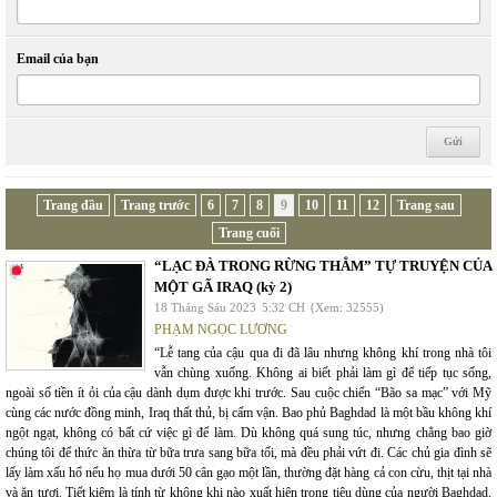
Email của bạn
Trang đầu
Trang trước
6
7
8
9
10
11
12
Trang sau
Trang cuối
“LẠC ĐÀ TRONG RỪNG THẲM” TỰ TRUYỆN CỦA
MỘT GÃ IRAQ (kỳ 2)
18 Tháng Sáu 2023
5:32 CH
(Xem: 32555)
PHẠM NGỌC LƯƠNG
“Lễ tang của cậu qua đi đã lâu nhưng không khí trong nhà tôi
vẫn chùng xuống. Không ai biết phải làm gì để tiếp tục sống,
ngoài số tiền ít ỏi của cậu dành dụm được khi trước. Sau cuộc chiến “Bão sa mạc” với Mỹ
cùng các nước đồng minh, Iraq thất thủ, bị cấm vận. Bao phủ Baghdad là một bầu không khí
ngột ngạt, không có bất cứ việc gì để làm. Dù không quá sung túc, nhưng chẳng bao giờ
chúng tôi để thức ăn thừa từ bữa trưa sang bữa tối, mà đều phải vứt đi. Các chủ gia đình sẽ
lấy làm xấu hổ nếu họ mua dưới 50 cân gạo một lần, thường đặt hàng cả con cừu, thịt tại nhà
và ăn tươi. Tiết kiệm là tính từ không khi nào xuất hiện trong tiêu dùng của người Baghdad.