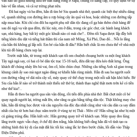
văn nào đó giữa những đứa trẻ bán hàng rong ở Sapa, chúng có đẳng cấp, có quy định về sự
bảo vệ lẫn nhau, và cả sự trừng phạt nữa.
Đã hai ngày và ba đêm, hắn đi tìm bé Siu quanh nhà thờ, quanh các biệt thự nhiều dáng
vẻ, quanh những con đường âm u rợp bóng cây ăn quả và hoa, hoặc những con đường tấp
nập mua bán. Khi chỉ còn đôi ba người phụ nữ dân tộc đang cố gạ bán thêm chút hàng để
sau đó ngủ vạ vật qua đêm, thì lúc này, em ở đâu, trong các góc chợ, các hành lang khách
sạn, nhà hàng, hay bất kỳ một góc khuất nào có mái che?... Đêm tối Sapa được lấp đầy bởi
tiếng khèn dìu dặt và tiếng hát thầm thì của nam nữ Mông, Xá Phó, Dao đỏ... Nỗi lo lắng
của hắn thì không gì lấp nổi. Em bé của hắn đi đâu? Hắn biết chắc là em chưa thể về nhà một
khi túi đồ hàng chưa xẹp lại.
Trước mặt hắn, từ trong một khách sạn tối om chuệnh choạng bước ra một ông khách
Tây ngà ngà say, có hai cô bé dân tộc trạc 15-16 tuổi, đứa dắt tay đứa kéo thắt lưng. Ông
khách để chúng nhảy lên bá vai, ôm cổ, hôn chùn chụt. Những câu tiếng Anh xã giao trong
khung cảnh ấy sao mà ngọt ngào đáng sợ khiến hắn rùng mình. Hắn đi sau ba người suốt
con đường vắng vẻ dài nửa cây số, máy quay cứ thế chạy trong một nỗi uất hận khó hiểu. Bé
Siu của hắn lẽ nào sẽ trở thành một thiếu nữ thớ lợ, thành thạo nghệ thật mơn trớn kẻ có tiền
như thế kia?...
Hắn đi theo ba người qua sân vận động, rồi tiến đến phía nhà thờ. Bất chợt một cô bé
quay ngoắt người lại, trừng mắt lên, nhe răng ra gào bằng tiếng dân tộc. Thật không may cho
hắn, hắn đã từng học được vài câu nguyền rủa độc địa nhất cũng như vài câu dân ca say đắm
nhất của họ từ hơn hai chục năm trước ở vùng tự trị Thái - Mèo cũ! Hắn sững lại như bị một
cú giáng trúng đầu. Hắn kiệt sức. Hắn gượng quay trở về khách sạn. Máy quay đeo lủng
lẳng trước ngực vẫn chạy, ở chế độ đen trắng, hắn không biết rằng hắn đã vô tình tạo ra
những hình thù kỳ dị của mặt đất lúc tối lúc sáng lắc lư theo bước chân, lối dẫn vào Thập
Điện Diêm phủ.