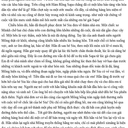
vào các khu bảo tàng. Trên cổng trời Hàm Rồng Sapa chẳng đã có một khu bảo tàng văn hóa
dân tộc như thế là gì! Hắn chợt nảy ra một ước muốn: rồi đây, cả những hàng lưu niệm rẻ
tiền và nhỏ xíu nọ cũng sẽ được bày trong một tủ kính sang trọng- như một vật chứng về
cuộc vật lộn mưu sinh thấm mồ hôi nước mắt của những em bé gái Sapa!
Chiều hôm đó, hắn đã thuyết phục được bé Siu đưa về thăm nhà em. Một chiếc xe
Minkh chở hai chú cháu trên con đường lởm khởm những đá cuội, đá núi dài gần chục cây
số. Một bên là vực thẳm, một bên là núi đá dựng đứng. Tay lái của anh thanh niên người
Mông thật cừ khôi, nhưng cũng khiến hắn nhiều lúc hoảng hồn. Tới một chỗ có hẻm xuống
vực, anh xe ôm dừng lại, bảo sẽ đợi. Hắn đi sau bé Siu, theo một lối mòn xói lở vì mưa lũ,
đá ngổn ngang. Hắn giơ máy quay để ghi lại lúc thì bước chân thoăn thoắt, lúc là cái dáng bé
nhỏ giữa núi rừng. Đây là con đường em vẫn đi bộ để ra thị trấn Sapa từ lúc gà chưa gáy.
Em đi về nhà mình như chim sổ lồng, không giống những lúc thẹn thò hay vờ bạo dạn trước
những vị khách nước ngoài to vật như hòn núi. Sau những đoạn dốc toàn đá là đá, làng
Mông hiện ra, và đến những đoạn ngập bùn, ngập phân trâu ngựa. Bé Siu có vẻ vui lắm, vì
đã mấy hôm không về. Tiền đâu mà đi xe ôm và mua quà cho các em! Hắn lặng đi trước sự
hớn hở của bé Siu lúc chia quà cho hai đứa gái nhỏ lít nhít chạy theo chị và cho đứa em tí
hỏn trên tay mẹ. Người mẹ trẻ cười với hắn bằng khuôn mặt đã bắt đầu héo úa vì công việc
nặng nhọc và sinh nở. Còn ông bố trò chuyện với hắn bên bếp lửa phải nhờ đến bé Siu phiên
dịch thêm. Ngôi nhà đơn sơ và ấm cúng của người Mông bỗng tràn ngập tình thương mến
với cuộc trở về chốc lát của bé Siu! Dù chỉ có nửa giờ đồng hồ, mẹ em cũng không bỏ qua
việc dạy dỗ con gái trở thành một phụ nữ Mông đích thực: chị đã bắt con phải luyện mấy
đường thêu trên thổ cẩm... Tới giờ lên đường, người mẹ nhét thêm vào túi dết của con gái
những hàng hoá nhỏ đủ một cơ số để bán trong vài ngày tới. Rồi hắn và bé Siu lại vội vã ra
đi. Hắn nhìn lại ngôi nhà Mông truyền thống bằng tre nứa, chỉ có mái phibrô ximăng là hiện