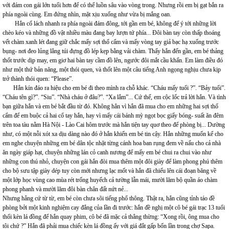
với đám con gái lớn tuổi hơn để có thể luồn sâu vào vòng trong. Nhưng rồi em bị gạt bắn ra
phía ngoài cùng. Em đứng nhìn, mặt xịu xuống như vừa bị mắng oan.
Hắn cố lách nhanh ra phía ngoài đám đông, tới gần em bé, không để ý tới những lời
chèo kéo và những đồ vật nhiều màu đang bay lượn tứ phía... Đôi bàn tay còn thấp thoáng
vết chàm xanh lét đang giữ chắc mấy sợi thổ cẩm và mấy vòng tay giả bạc hạ xuống trước
bụng- nơi đeo lủng lẳng túi đựng đồ lép kẹp bằng vải chàm. Thấy hắn đến gần, em bé thảng
thốt trước dịp may, em giơ hai bàn tay cầm đồ lên, ngước đôi mắt cầu khẩn. Em làm điều đó
như một thứ bản năng, một thói quen, và thốt lên một câu tiếng Anh ngọng nghịu chưa kịp
trở thành thói quen: “Please”.
Hắn kín đáo ra hiệu cho em bé đi theo mình ra chỗ khác. “Cháu mấy tuổi ?”. “Bảy tuổi”.
“Cháu tên gì?”. “Siu”. “Nhà cháu ở đâu?”. “Xa lắm”... Cứ thế, em cộc lốc trả lời hắn. Và tình
bạn giữa hắn và em bé bắt đầu từ đó. Không hẳn vì hắn đã mua cho em những hai sợi thổ
cẩm để em buộc cả hai cổ tay hắn, hay vì mấy cái bánh mỳ ngọt bọc giấy bóng- suất ăn đêm
trên toa tàu nằm Hà Nội - Lào Cai hôm trước mà hắn tiện tay quơ theo để phòng bị... Dường
như, có một nỗi xót xa dịu dàng nào đó ở hắn khiến em bé tin cậy. Hắn những muốn kể cho
em nghe chuyện những em bé dân tộc nhặt từng cánh hoa ban rụng đem về nấu cho cả nhà
ăn ngày giáp hạt, chuyện những lán cỏ canh nương để mấy em bé chui ra chui vào như
những con thú nhỏ, chuyện con gái hắn đòi mua thêm một đôi giày để làm phong phú thêm
cho bộ sưu tập giày dép tuy còn mới nhưng lạc mốt và hắn đã chiếu lên cái đoạn băng về
một lớp học vùng cao mùa rét trống huyếch cả tường lẫn mái, mười lăm bộ quần áo chàm
phong phanh và mười lăm đôi bàn chân đất nứt nẻ...
Nhưng hẵng cứ từ từ, em bé còn chưa sõi tiếng phổ thông. Thật ra, hắn cũng tỉnh táo đề
phòng bởi một kinh nghiệm cay đắng của lần đi trước: hắn đề nghị một cô bé gái trạc 13 tuổi
thổi kèn lá đồng để hắn quay phim, cô bé đã mặc cả thẳng thừng: “Xong rồi, ông mua cho
tôi chứ ?” Hắn đã phải mua chiếc kèn lá đồng ấy với giá đắt gấp bốn lần trong chợ Sapa.