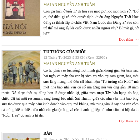
MAI AN NGUYỄN ANH TUẤN
Con gái hắn, ở tuổi 17 đã hỏi sau một giờ học môn lịch sử: “Bố
ơi, thế điều gì có tính quyết định khiến ông Nguyễn Thái Học
đứng ra thành lập tổ chức Việt Nam Quốc dân Đảng ạ? Sao còn
trẻ thế mà ông ấy lôi cuốn được nhiều người vậy? Bí mật gì, hở
bố?”.
Đọc thêm
TƯ TƯỞNG CỦA RUỒI
12 Tháng Tư 2023
9:53 CH
(Xem: 32900)
MAI AN NGUYỄN ANH TUẤN
Có lẽ, phải vào lúc sống một mình giữa không gian tối tăm, sau
hai ngày cả mấy cha con bị xích tay vào trại tạm giam, ông mới
sực láng máng nhớ đến cái khái niệm “Tư tưởng của Ruồi” mà
một nhà báo nhà văn có số má từng nói với ông gần 10 năm
trước. Nó được thốt ra, đúng hơn là được nhắc lại, giữa men rượu Tây hảo hạng do ông
chiêu đãi tại một restaurant sang trọng bậc nhất Sài Thành, giữa các nhà văn nhà báo ông
sưu tập được qua mấy năm kinh doanh vào quy mô khủng, mà trung tâm là tay nhà văn cộm
cán từng kiếm nhiều tiền nhất của gia tộc ông và các doanh nghiệp nổi như cồn, có biệt danh
“Ruồi Trâu” do anh ta tự đặt.
Đọc thêm
RẮN
20 Tháng Ba 2023
5:55 CH
(Xem: 26695)