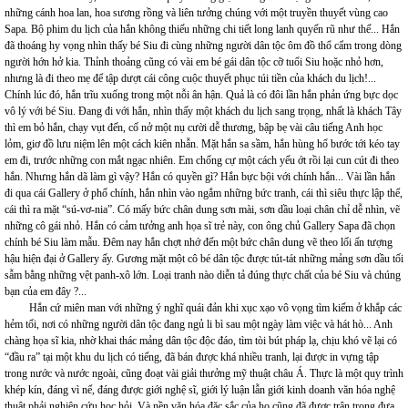
những cánh hoa lan, hoa sương rồng và liên tưởng chúng với một truyền thuyết vùng cao
Sapa. Bộ phim du lịch của hắn không thiếu những chi tiết long lanh quyến rũ như thế... Hắn
đã thoáng hy vọng nhìn thấy bé Siu đi cùng những người dân tộc ôm đồ thổ cẩm trong dòng
người hớn hở kia. Thỉnh thoảng cũng có vài em bé gái dân tộc cỡ tuổi Siu hoặc nhỏ hơn,
nhưng là đi theo mẹ để tập dượt cái công cuộc thuyết phục túi tiền của khách du lịch!...
Chính lúc đó, hắn trĩu xuống trong một nỗi ân hận. Quả là có đôi lần hắn phản ứng bực dọc
vô lý với bé Siu. Đang đi với hắn, nhìn thấy một khách du lịch sang trọng, nhất là khách Tây
thì em bỏ hắn, chạy vụt đến, cố nở một nụ cười dễ thương, bập bẹ vài câu tiếng Anh học
lỏm, giơ đồ lưu niệm lên một cách kiên nhẫn. Mặt hắn sa sầm, hắn hùng hổ bước tới kéo tay
em đi, trước những con mắt ngạc nhiên. Em chống cự một cách yếu ớt rồi lại cun cút đi theo
hắn. Nhưng hắn dã làm gì vậy? Hắn có quyền gì? Hắn bực bội với chính hắn... Vài lần hắn
đi qua cái Gallery ở phố chính, hắn nhìn vào ngắm những bức tranh, cái thì siêu thực lập thể,
cái thì ra mặt “sú-vơ-nia”. Có mấy bức chân dung sơn mài, sơn dầu loại chân chỉ dễ nhìn, vẽ
những cô gái nhỏ. Hắn có cảm tưởng anh họa sĩ trẻ này, con ông chủ Gallery Sapa đã chọn
chính bé Siu làm mẫu. Đêm nay hắn chợt nhớ đến một bức chân dung vẽ theo lối ấn tượng
hậu hiện đại ở Gallery ấy. Gương mặt một cô bé dân tộc được tút-tát những mảng sơn dầu tối
sẫm bằng những vệt panh-xô lớn. Loại tranh nào diễn tả đúng thực chất của bé Siu và chúng
bạn của em đây ?...
Hắn cứ miên man với những ý nghĩ quái đản khi xục xạo vô vọng tìm kiếm ở khắp các
hẻm tối, nơi có những người dân tộc đang ngủ li bì sau một ngày làm việc và hát hò... Anh
chàng họa sĩ kia, nhờ khai thác mảng dân tộc độc đáo, tìm tòi bút pháp lạ, chịu khó vẽ lại có
“đầu ra” tại một khu du lịch có tiếng, đã bán được khá nhiều tranh, lại được in vựng tập
trong nước và nước ngoài, cũng đoạt vài giải thưởng mỹ thuật châu Á. Thực là một quy trình
khép kín, đáng vì nể, đáng được giới nghệ sĩ, giới lý luận lẫn giới kinh doanh văn hóa nghệ
thuật phải nghiên cứu học hỏi. Và nền văn hóa đặc sắc của họ cũng đã được trân trọng đưa