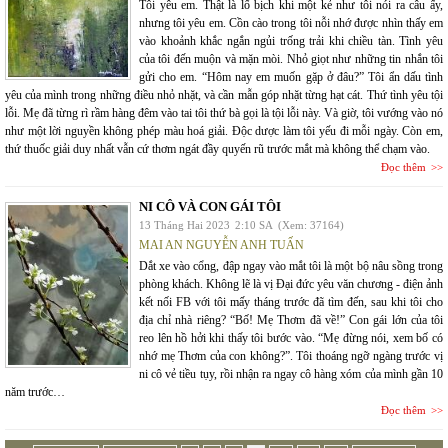
Tôi yêu em. Thật là lố bịch khi một kẻ như tôi nói ra câu ấy,
nhưng tôi yêu em. Cồn cào trong tôi nỗi nhớ được nhìn thấy em
vào khoảnh khắc ngắn ngủi trống trải khi chiều tàn. Tình yêu
của tôi đến muộn và mặn mòi. Nhỏ giọt như những tin nhắn tôi
gửi cho em. “Hôm nay em muốn gặp ở đâu?” Tôi ẩn dấu tình
yêu của mình trong những điều nhỏ nhặt, và cần mẫn góp nhặt từng hạt cát. Thứ tình yêu tội
lỗi. Mẹ đã từng rì rầm hàng đêm vào tai tôi thứ bà gọi là tội lỗi này. Và giờ, tôi vướng vào nó
như một lời nguyền không phép màu hoá giải. Độc dược làm tôi yếu đi mỗi ngày. Còn em,
thứ thuốc giải duy nhất vẫn cứ thơm ngát đầy quyến rũ trước mắt mà không thể chạm vào.
Đọc thêm
NI CÔ VÀ CON GÁI TÔI
13 Tháng Hai 2023
2:10 SA
(Xem: 37164)
MAI AN NGUYỄN ANH TUẤN
Dắt xe vào cổng, đập ngay vào mắt tôi là một bộ nâu sồng trong
phòng khách. Không lẽ là vị Đại đức yêu văn chương - điện ảnh
kết nối FB với tôi mấy tháng trước đã tìm đến, sau khi tôi cho
địa chỉ nhà riêng? “Bố! Mẹ Thơm đã về!” Con gái lớn của tôi
reo lên hồ hởi khi thấy tôi bước vào. “Mẹ đừng nói, xem bố có
nhớ mẹ Thơm của con không?”. Tôi thoáng ngỡ ngàng trước vị
ni cô vẻ tiều tụy, rồi nhận ra ngay cô hàng xóm của mình gần 10
năm trước…
Đọc thêm