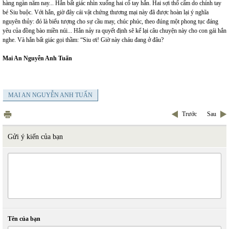
hàng ngàn năm nay... Hắn bất giác nhìn xuống hai cổ tay hắn. Hai sợi thổ cẩm do chính tay
bé Siu buộc. Với hắn, giờ đây cái vật chứng thương mại này đã được hoàn lại ý nghĩa
nguyên thủy: đó là biểu tượng cho sự cầu may, chúc phúc, theo đúng một phong tục đáng
yêu của đồng bào miền núi... Hắn nảy ra quyết định sẽ kể lại câu chuyện này cho con gái hắn
nghe. Và hắn bất giác gọi thầm: “Siu ơi! Giờ này cháu đang ở đâu?
Mai An Nguyễn Anh Tuấn
MAI AN NGUYỄN ANH TUẤN
Trước
Sau
Gửi ý kiến của bạn
Tên của bạn