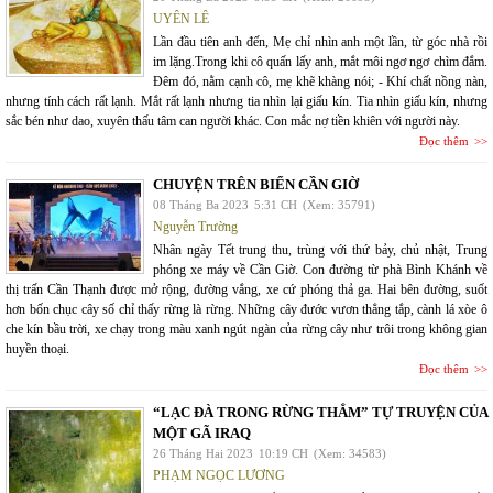
UYÊN LÊ
Lần đầu tiên anh đến, Mẹ chỉ nhìn anh một lần, từ góc nhà rồi
im lặng.Trong khi cô quấn lấy anh, mắt môi ngơ ngơ chìm đắm.
Đêm đó, nằm cạnh cô, mẹ khẽ khàng nói; - Khí chất nồng nàn,
nhưng tính cách rất lạnh. Mắt rất lạnh nhưng tia nhìn lại giấu kín. Tia nhìn giấu kín, nhưng
sắc bén như dao, xuyên thấu tâm can người khác. Con mắc nợ tiền khiên với người này.
Đọc thêm
CHUYỆN TRÊN BIỂN CẦN GIỜ
08 Tháng Ba 2023
5:31 CH
(Xem: 35791)
Nguyễn Trường
Nhân ngày Tết trung thu, trùng với thứ bảy, chủ nhật, Trung
phóng xe máy về Cần Giờ. Con đường từ phà Bình Khánh về
thị trấn Cần Thạnh được mở rộng, đường vắng, xe cứ phóng thả ga. Hai bên đường, suốt
hơn bốn chục cây số chỉ thấy rừng là rừng. Những cây đước vươn thẳng tắp, cành lá xòe ô
che kín bầu trời, xe chạy trong màu xanh ngút ngàn của rừng cây như trôi trong không gian
huyền thoại.
Đọc thêm
“LẠC ĐÀ TRONG RỪNG THẲM” TỰ TRUYỆN CỦA
MỘT GÃ IRAQ
26 Tháng Hai 2023
10:19 CH
(Xem: 34583)
PHẠM NGỌC LƯƠNG