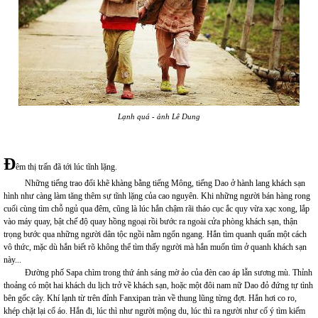
Lạnh quá - ảnh Lê Dung
Đ
êm thị trấn đã tới lúc tĩnh lặng.
Những tiếng trao đổi khẽ khàng bằng tiếng Mông, tiếng Dao ở hành lang khách sạn
hình như càng làm tăng thêm sự tĩnh lặng của cao nguyên. Khi những người bán hàng rong
cuối cùng tìm chỗ ngủ qua đêm, cũng là lúc hắn chậm rãi tháo cục ắc quy vừa xạc xong, lắp
vào máy quay, bật chế độ quay hồng ngoại rồi bước ra ngoài cửa phòng khách sạn, thận
trọng bước qua những người dân tộc ngồi nằm ngổn ngang. Hắn tìm quanh quẩn một cách
vô thức, mặc dù hắn biết rõ không thể tìm thấy người mà hắn muốn tìm ở quanh khách sạn
này...
Đường phố Sapa chìm trong thứ ánh sáng mờ ảo của đèn cao áp lẫn sương mù. Thỉnh
thoảng có một hai khách du lịch trở về khách sạn, hoặc một đôi nam nữ Dao đỏ đứng tự tình
bên gốc cây. Khí lạnh từ trên đỉnh Fanxipan tràn về thung lũng từng đợt. Hắn hơi co ro,
khép chặt lại cổ áo. Hắn đi, lúc thì như người mộng du, lúc thì ra người như cố ý tìm kiếm