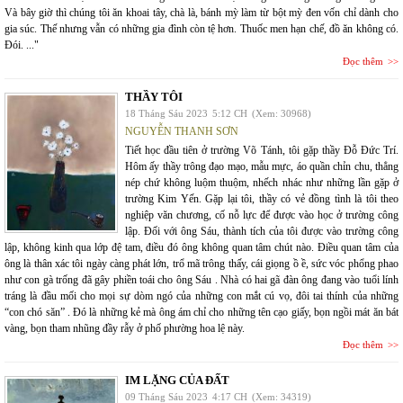
Và bây giờ thì chúng tôi ăn khoai tây, chà là, bánh mỳ làm từ bột mỳ đen vốn chỉ dành cho
gia súc. Thế nhưng vẫn có những gia đình còn tệ hơn. Thuốc men hạn chế, đồ ăn không có.
Đói. ..."
Đọc thêm
THẦY TÔI
18 Tháng Sáu 2023
5:12 CH
(Xem: 30968)
NGUYỄN THANH SƠN
Tiết học đầu tiên ở trường Võ Tánh, tôi gặp thầy Đỗ Đức Trí.
Hôm ấy thầy trông đạo mạo, mẫu mực, áo quần chỉn chu, thẳng
nép chứ không luộm thuộm, nhếch nhác như những lần gặp ở
trường Kim Yến. Gặp lại tôi, thầy có vẻ đồng tình là tôi theo
nghiệp văn chương, cố nỗ lực để được vào học ở trường công
lập. Đối với ông Sáu, thành tích của tôi được vào trường công
lập, không kinh qua lớp đệ tam, điều đó ông không quan tâm chút nào. Điều quan tâm của
ông là thân xác tôi ngày càng phát lớn, trổ mã trông thấy, cái giọng ồ ề, sức vóc phổng phao
như con gà trống đã gây phiền toái cho ông Sáu . Nhà có hai gã đàn ông đang vào tuổi lính
tráng là đầu mối cho mọi sự dòm ngó của những con mắt cú vọ, đôi tai thính của những
“con chó săn” . Đó là những kẻ mà ông ám chỉ cho những tên cạo giấy, bọn ngồi mát ăn bát
vàng, bọn tham nhũng đầy rẫy ở phố phường hoa lệ này.
Đọc thêm
IM LẶNG CỦA ĐẤT
09 Tháng Sáu 2023
4:17 CH
(Xem: 34319)