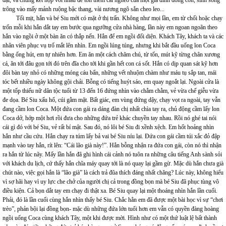
đại, và chúng kết hợp với nhau để tôn thêm cái nghèo của một gia đình đông con, sinh sống
trông vào mấy mảnh ruộng bậc thang, vài nương ngô sắn cheo leo...
Tối mịt, hắn và bé Siu mới có mặt ở thị trấn. Không như mọi lần, em từ chối hoặc chạy
trốn mỗi khi hắn dắt tay em bước qua ngưỡng cửa nhà hàng, lần này em ngoan ngoãn theo
hắn vào ngồi ở một bàn ăn có thắp nến. Hắn để em ngồi đối diện. Khách Tây, khách ta và các
nhân viên phục vụ trố mắt lên nhìn. Em ngồi lúng túng, nhưng khi bắt đầu uống lon Coca
bằng ống hút, em tự nhiên hơn. Em ăn một cách chăm chú, từ tốn, mút kỹ từng chân xương
cá, ăn tới đâu gọn tới đó trên đĩa cho tới khi gần hết con cá sốt. Hắn có dịp quan sát kỹ hơn
đôi bàn tay nhỏ có những móng cáu bẩn, những vết nhuộm chàm như máu tụ sắp tan, mái
tóc bết nhiều ngày không gội chải. Bỗng có tiếng huýt sáo, em quay ngoắt lại. Ngoài cửa là
một tốp thiếu nữ dân tộc tuổi từ 13 đến 16 đứng nhìn vào chằm chằm, vẻ vừa chế giễu vừa
đe dọa. Bé Siu xấu hổ, cúi gằm mặt. Bất giác, em vùng đứng dậy, chạy vọt ra ngoài, tay vẫn
đang cầm lon Coca. Một đứa con gái ra dáng đàn chị nhất chìa tay ra, chủ động cầm lấy lon
Coca dở, hớp một hơi rồi đưa cho những đứa trẻ khác chuyền tay nhau. Rồi nó ghé tai nói
cái gì đó với bé Siu, vẻ rất bí mật. Sau đó, nó lôi bé Siu đi xềnh xệch. Em hốt hoảng nhìn
hắn như cầu cứu. Hắn chạy ra túm lấy bả vai bé Siu níu lại. Đứa con gái cầm túi xắc đỏ đập
mạnh vào tay hắn, rít lên: “Cái lão già này!”. Hắn bỗng nhận ra đứa con gái, còn nó thì nhận
ra hắn từ lúc nãy. Mấy lần hắn đã ghi hình cái cảnh nó tuôn ra những câu tiếng Anh sành sỏi
với khách du lịch, cứ thấy hắn chĩa máy quay tới là nó quay lại gầm gừ. Mặc dù hắn chưa già
chút nào, việc gọi hắn là “lão già” là cách trả đũa thích đáng nhất chăng? Lúc này, không hiểu
vì sợ hãi hay vì uy lực che chở của người chị cả trong đồng bọn mà bé Siu đã phục tùng vô
điều kiện. Cả bọn dắt tay em chạy đi thật xa. Bé Siu quay lại một thoáng nhìn hắn lần cuối.
Phải, đó là lần cuối cùng hắn nhìn thấy bé Siu. Chắc hẳn em đã được một bài học vì sự “chơi
trèo”, phản bội lại đồng bọn- mặc dù những đứa lớn tuổi hơn em vẫn có quyền đàng hoàng
ngồi uống Coca cùng khách Tây, một khi được mời. Hình như có một thứ luật lệ bất thành