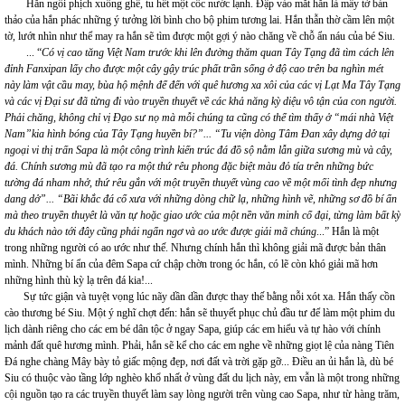
Hắn ngồi phịch xuống ghế, tu hết một cốc nước lạnh. Đập vào mắt hắn là mấy tờ bản
thảo của hắn phác những ý tưởng lời bình cho bộ phim tương lai. Hắn thẫn thờ cầm lên một
tờ, lướt nhìn như thể may ra hắn sẽ tìm được một gợi ý nào chăng về chỗ ẩn náu của bé Siu.
... “
Có vị cao tăng Việt Nam trước khi lên đường thăm quan Tây Tạng đã tìm cách lên
đỉnh Fanxipan lấy cho được một cây gậy trúc phất trần sống ở độ cao trên ba nghìn mét
này làm vật cầu may, bùa hộ mệnh để đến với quê hương xa xôi của các vị Lạt Ma Tây Tạng
và các vị Đại sư đã từng đi vào truyền thuyết về các khả năng kỳ diệu vô tận của con người.
Phải chăng, không chỉ vị Đạo sư nọ mà mỗi chúng ta cũng có thể tìm thấy ở “mái nhà Việt
Nam”kia hình bóng của Tây Tạng huyền bí?”... “Tu viện dòng Tâm Đan xây dựng dở tại
ngoại vi thị trấn Sapa là một công trình kiến trúc đá đồ sộ nằm lẫn giữa sương mù và cây,
đá. Chính sương mù đã tạo ra một thứ rêu phong đặc biệt màu đỏ tía trên những bức
tường đá nham nhở, thứ rêu gắn với một truyền thuyết vùng cao về một mối tình đẹp nhưng
dang dở”... “Bãi khắc đá cổ xưa với những dòng chữ lạ, những hình vẽ, những sơ đồ bí ẩn
mà theo truyền thuyêt là văn tự hoặc giao ước của một nền văn minh cổ đại, từng làm bất kỳ
du khách nào tới đây cũng phải ngẩn ngơ và ao ước được giải mã chúng
...” Hắn là một
trong những người có ao ước như thế. Nhưng chính hắn thì không giải mã được bản thân
mình. Những bí ẩn của đêm Sapa cứ chập chờn trong óc hắn, có lẽ còn khó giải mã hơn
những hình thù kỳ lạ trên đá kia!...
Sự tức giận và tuyệt vọng lúc nãy dần dần được thay thế bằng nỗi xót xa. Hắn thấy cồn
cào thương bé Siu. Một ý nghĩ chợt đến: hắn sẽ thuyết phục chủ đầu tư để làm một phim du
lịch dành riêng cho các em bé dân tộc ở ngay Sapa, giúp các em hiểu và tự hào với chính
mảnh đất quê hương mình. Phải, hắn sẽ kể cho các em nghe về những giọt lệ của nàng Tiên
Đá nghe chàng Mây bày tỏ giấc mộng đẹp, nơi đất và trời gặp gỡ... Điều an ủi hắn là, dù bé
Siu có thuộc vào tầng lớp nghèo khổ nhất ở vùng đất du lịch này, em vẫn là một trong những
cội nguồn tạo ra các truyền thuyết làm say lòng người trên vùng cao Sapa, như từ hàng trăm,