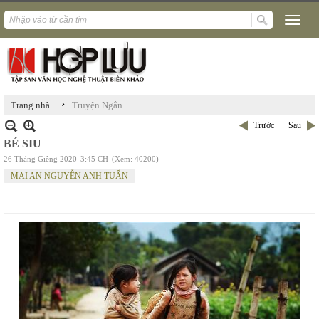
›
Trang nhà
Truyện Ngắn
Trước
Sau
BÉ SIU
26 Tháng Giêng 2020
3:45 CH
(Xem: 40200)
MAI AN NGUYỄN ANH TUẤN