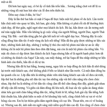
một ai đó.
Đã hơn hai ngày nay, cô bé ấy cố tình lẩn trốn hắn... Sương trắng chơi vơi để lộ ra
những vùng tối mịt hun hút như các lỗ đen trên thiên hà.
Đêm nay cháu ở đâu, bé Siu?
Đây là lần thứ hai hắn có mặt ở Sapa để thực hiện một bộ phim về du lịch. Lần trước
hắn chúi mũi vào quay tư liệu, hỏi han, ghi chép. Hắn không có phút rỗi rãi để thưởng thức
cảnh đẹp, để thư giãn, nghỉ ngơi như mọi khách du lịch. Bù lại, hắn được các ấn tượng mới
mẻ tràn ngập hắn. Hắn vốn không lạ gì cuộc sống của người Mông, người Dao, người Thái
vùng Tây Bắc - nơi hắn từng gắn bó gần hết tuổi trẻ với nghề dạy học. Nhưng đây là cuộc
sống đồng bào dân tộc ở một vùng du lịch nổi tiếng! Hắn đã thu góp được những tư liệu xác
thực, những hình ảnh đẹp, những ý tưởng lý thú cho một bộ phim mà hắn tự an ủi: đây
không chỉ là một bộ phim làm theo đơn đặt hàng, mà còn là một bộ phim của riêng hắn. Và
mặc dù chưa có dịp được làm khách du lịch Sapa nhưng hắn sẽ là người hạnh phúc hơn tất
cả những du khách của Sapa! Lần này, sau mấy tháng, trở lại Sapa để thu nhập những tư liệu
hình ảnh còn thiếu, hắn đã có đủ tự tin.
Nhưng hắn đã bị hụt hẫng, hoang mang, ngay khi xe hợp đồng du lịch hắn đi nhờ dừng
lại trước một khách sạn, chứ không phải ở bến xe khách như lần trước. Cả một đám đông bu
lại quanh cửa xe. Lớp đầu tiên là những nhân viên nhà hàng khách sạn sấn xổ đưa cácvidít,
lớp thứ hai là những phụ nữ dân tộc tay ôm những xấp vải thổ cẩm nặng trĩu chen chúc
nhau, lớp thứ ba là những cô bé dân tộc cũng cầm đồ thổ cẩm đang đùn đẩy, giành giật nhau
để tiếp cận đối tượng. Và giữa cái đám đông đủ lứa tuổi, đủ loại sắc tộc quần áo đang nháo
nhác kêu gọi mời chào bằng tiếng dân tộc, tiếng Kinh lơ lớ, tiếng Anh giả cầy lẫn tiếng Anh
khá chuẩn kia, hắn phát hiện ra một cô bé khoảng bảy tuổi, cũng chính bởi sự rụt rè và bé
bỏng của em. Em bị lọt thỏm giữa đám người đang sôi sục lên. Thoạt tiên, em có vẻ hoảng
sợ. Nhưng sau đó, ánh mắt em ngời sáng một niềm quyết tâm cao độ. Em cũng cố chen chúc