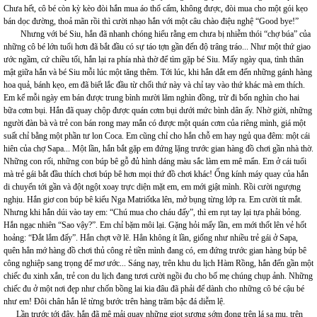
Chưa hết, cô bé còn kỳ kèo đòi hắn mua áo thổ cẩm, không được, đòi mua cho một gói kẹo
bán dọc đường, thoả mãn rồi thì cười nhạo hắn với một câu chào điệu nghệ “Good bye!”
Nhưng với bé Siu, hắn đã nhanh chóng hiểu rằng em chưa bị nhiễm thói “chợ búa” của
những cô bé lớn tuổi hơn đã bắt đầu có sự táo tợn gần đến độ trâng tráo... Như một thứ giao
ước ngầm, cứ chiều tối, hắn lại ra phía nhà thờ để tìm gặp bé Siu. Mấy ngày qua, tình thân
mật giữa hắn và bé Siu mỗi lúc một tăng thêm. Tới lúc, khi hắn dắt em đến những gánh hàng
hoa quả, bánh kẹo, em đã biết lắc đầu từ chối thứ này và chỉ tay vào thứ khác mà em thích.
Em kể mỗi ngày em bán được trung bình mười lăm nghìn đồng, trừ đi bốn nghìn cho hai
bữa cơm bụi. Hắn đã quay chộp được quán cơm bụi dưới mức bình dân ấy. Nhờ giời, những
người đàn bà và trẻ con bán rong may mắn có được một quán cơm của riêng mình, giá một
suất chỉ bằng một phần tư lon Coca. Em cũng chỉ cho hắn chỗ em hay ngủ qua đêm: một cái
hiên của chợ Sapa... Một lần, hắn bắt gặp em đứng lặng trước gian hàng đồ chơi gần nhà thờ.
Những con rối, những con búp bê gỗ đủ hình dáng màu sắc làm em mê mẩn. Em ở cái tuổi
mà trẻ gái bắt đầu thích chơi búp bê hơn mọi thứ đồ chơi khác! Ống kính máy quay của hắn
di chuyển tới gần và đột ngột xoay trực diện mặt em, em mới giật mình. Rồi cười ngượng
nghịu. Hắn giơ con búp bê kiểu Nga Matriốtka lên, mở bụng từng lớp ra. Em cười tít mắt.
Nhưng khi hắn dúi vào tay em: “Chú mua cho cháu đấy”, thì em rụt tay lại tựa phải bỏng.
Hắn ngạc nhiên “Sao vậy?”. Em chỉ bặm môi lại. Gặng hỏi mấy lần, em mới thốt lên vẻ hốt
hoảng: “Đắt lắm đấy”. Hắn chợt vỡ lẽ. Hẳn không ít lần, giống như nhiều trẻ gái ở Sapa,
quên hẳn mớ hàng đồ chơi thủ công rẻ tiền mình đang có, em đứng trước gian hàng búp bê
công nghiệp sang trọng để mơ ước... Sáng nay, trên khu du lịch Hàm Rồng, hắn đến gần một
chiếc đu xinh xắn, trẻ con du lịch đang tươi cười ngồi đu cho bố mẹ chúng chụp ảnh. Những
chiếc đu ở một nơi đẹp như chốn bồng lai kia đâu đã phải để dành cho những cô bé cậu bé
như em! Đôi chân hắn lê từng bước trên hàng trăm bậc đá diễm lệ.
Lần trước tới đây, hắn đã mê mải quay những giọt sương sớm đọng trên lá sa mu, trên