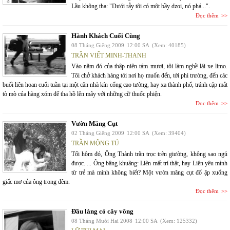
Lầu không tha: "Dưới rẫy tôi có một bầy dzoi, nó phá...".
Đọc thêm
Hành Khách Cuối Cùng
08 Tháng Giêng 2009
12:00 SA
(Xem: 40185)
TRẦN VIẾT MINH-THANH
Vào năm đó của thập niên tám mươi, tôi làm nghề lái xe limo.
Tôi chở khách hàng tới nơi họ muốn đến, tới phi trường, đến các
buổi liên hoan cuối tuần tại một căn nhà kín cổng cao tường, hay xa thành phố, tránh cặp mắt
tò mò của hàng xóm để tha hồ lên mây với những cữ thuốc phiện.
Đọc thêm
Vườn Măng Cụt
02 Tháng Giêng 2009
12:00 SA
(Xem: 39404)
TRẦN MỘNG TÚ
Tối hôm đó, Ông Thành trằn trọc trên giường, không sao ngủ
được. ... Ông bâng khuâng: Liên mất trí thật, hay Liên yêu mình
từ trẻ mà mình không biết? Một vườn măng cụt đổ ập xuống
giấc mơ của ông trong đêm.
Đọc thêm
Đầu làng có cây vông
08 Tháng Mười Hai 2008
12:00 SA
(Xem: 125332)