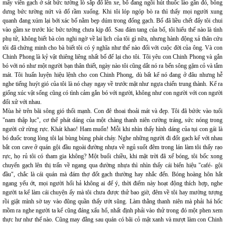
mấy viên gạch ở sát bức tường lò sắp đổ lên xe, bố đang ngồi hút thuốc lào gần đó, bỗng
dưng bức tường nứt và đổ rầm xuống. Khi tôi lóp ngóp bò ra thì thấy mọi người xung
quanh đang xúm lại bới xác bố nằm bẹp dúm trong đống gạch. Bố đã liều chết đẩy tôi chui
vào gầm xe trước lúc bức tường chưa kịp đổ. Sau đám tang của bố, tôi hiểu thế nào là tình
phụ tử, không biết bà còn nghi ngờ về lai lịch của tôi gì nữa, nhưng hành động xả thân cứu
tôi đã chứng minh cho bà biết tôi có ý nghĩa như thế nào đối với cuộc đời của ông. Và con
Chinh Phong là kỷ vật thiêng liêng nhất bố để lại cho tôi. Tôi yêu con Chinh Phong và gắn
bó với nó như một người bạn thân thiết, ngày nào tôi cũng dắt nó ra bến sông gặm cỏ và tắm
mát. Tôi huấn luyện hiệu lệnh cho con Chinh Phong, dù bất kể nó đang ở đâu nhưng hễ
nghe tiếng huýt gió của tôi là nó chạy ngay về trước mặt như ngựa chiến trung thành. Kể ra
giống xúc vật sống cũng có tình cảm gắn bó với người, không như con người với con người
đối xử với nhau.
Mùa hè trên bãi sông gió thổi mạnh. Con đê thoai thoải mát và đẹp. Tôi đã bứớc vào tuổi
"nam thập lục", cơ thể phát dáng của một chàng thanh niên cường tráng, sức nóng trong
người cứ rừng rực. Khát khao! Ham muốn! Mỗi khi nhìn thấy hình dáng của tụi con gái là
bó đuốc trong lòng tôi lại bùng bùng phát cháy. Nghe những người đi đốt gạch kể với nhau
bắt con cave ở quán gội đầu ngoài đường nhựa về ngủ suốt đêm trong lán làm tôi thấy rạo
rực, họ rủ tôi có tham gia không? Một buổi chiều, khi mặt trời đã xế bóng, tôi bốc xong
chuyến gạch lên thị trấn về ngang qua đường nhựa thì nhìn thấy cái biển hiệu "café- gội
đầu", chắc là cái quán mà đám thợ đốt gạch thường hay nhắc đến. Bóng hoàng hôn hắt
ngang yếu ớt, mọi người hối hả không ai để ý, thời điểm này hoạt động thích hợp, nghe
người ta kể làm cái chuyện ấy mà tôi chưa được thử bao giờ, đêm về tôi hay mường tượng
rồi giật mình sờ tay vào đũng quần thấy ướt sũng. Làm thằng thanh niên mà phải há hốc
mồm ra nghe người ta kể cũng đáng xấu hổ, nhất định phải vào thử trong đó một phen xem
thực hư như thế nào. Cũng may đằng sau quán có bãi cỏ mật xanh và mượt làm con Chinh