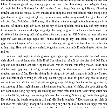
Chinh Phong cũng chết nốt, hàng ngày phải bó chân ở nhà nhìn những cảnh tượng đau lòng,
tôi quyết bỏ nhà ra đi nhưng ông chủ thuyền cũ gọi xuống sông làm nghề lấy cát, tôi xuống
thuyền làm anh thợ hút cát. Ở trên thuyền kể ra cũng thật thỏa mái, bốn bề mênh mông sóng
gió, đêm đêm nghe sóng hát rạt rào, một mình nằm đó tha hồ nghĩ ngợi, tôi nghĩ nhiều thứ
về cuộc sống. Một hôm, trời đổ mưa, giữa cái nóng mùa hạ mà gặp một trận mưa quả thật là
mát mẻ, bất chợt tôi nghĩ đến Liên, giá lúc này có Liên ngồi bên cạnh thì hay biết mấy, chúng
tôi sẽ ngồi bên nhau cho đến tận sáng, đợi cho trăng sáng tôi sẽ rủ Liên lên bờ đê ngồi. Rồi
tôi sẽ ôm Liên vào lòng, nói những điều thổn thức trong tim. Ôi! Mùi tóc em sao mà thơm
ngát thế! Môi em sao ngọt ngào thế! Tôi mải miết ôm ghì lấy Liên. Rầm! Ông Luân đánh
gậy vào mui thuyền, nước chảy ào ào vào khoang, tôi ngước mắt lên nhìn thấy ánh điện
tưởng trăng. Hóa ra tôi ngủ say, quên không cắm lại neo làm nước lũ cuốn thuyền trôi va vào
mố cầu.
Tôi bò lê vào được một soi cát, đang ngấu nghiến gặm ngô non thì bị nhà chủ bắt được, mẩm
chắc chuyến này sẽ ăn no đòn. Mày là ai? Con cái nhà ai mà trôi dạt vào bến này? Dạ! Thưa
ông con đói quá đành làm liều. Ông lão đưa tôi vào lều và nấu cơm trắng cho ăn, tôi đã nhịn
đói hơn một ngày nay rồi, bưng bát cơm mà lòng cảm thấy ấm lại. Tôi sợ họ sẽ bắt đền
thuyền, may mà có ông lão cứu không thì tôi cũng chết đói mất, đang chết đuối lại vớ được
cọc. Tôi nắm thiếp đi trong lều của ông lão hai ngày sau mới hồi phục, ông bảo tôi không
còn nơi nào đến nữa thì hãy ở lại đây cùng ông, cuộc đời ông cũng không hơn gì cháu cả,
các con ông vì tham ngôi nhà mà tranh cãi nhau, ông bực mình vì không còn cách giải quyết
nên đành ra bãi sông này dựng lều làm lụng cho thanh thản, mình sinh ra từ ruộng vườn nên
yêu mến đất đai, hai ông cháu ta cùng dựa vào nhau mà sống. Suốt vụ ngô đó tôi ở cùng ông
lão tốt bụng, thu hoạch xong đang chất ngô đầy lều thì ông bảo: " Đời cháu còn trẻ, phải đi
nơi khác mà kiếm sống, không thể ở lại lâu cùng ông cho phí tuổi thanh xuân, ngày mai bán