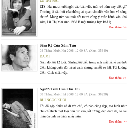
LỮ THỊ MAI
LTS: Hai mươi tuổi ngồi vào bàn viết, tuổi trẻ hôm nay viết gì?
Thường là câu hỏi của những ai quan tâm đến văn học và sáng
tác trẻ. Mang trên vai tuổi đôi mươi cùng ý thức hành văn khá
sớm, Lữ Thị Mai sinh 1988 là một trường hợp khá lạ.
Đọc thêm
Sấm Ký Của Xóm Tàu
08 Tháng Mười Hai 2008
12:00 SA
(Xem: 35349)
ĐA MI
Năm đó, tôi 12 tuổi. Nhưng tôi biết, trong ánh mắt hắn ở cái thời
điểm không quên đó, là sự canh chừng và nỗi sợ hãi. Tôi không
điên! Chắc chắn vậy.
Đọc thêm
Người Tình Của Chú Tôi
08 Tháng Mười Hai 2008
12:00 SA
(Xem: 36238)
BÙI NGỌC KHÔI
Tôi đã gặp nhiều cô đi với chú, cô nào cũng đẹp, mà hình như
chú chỉ thích một loại phụ nữ: cao, tốt tướng, đẹp đậm đà, có cái
nhìn đa tình và thích nhảy nữa..
Đọc thêm