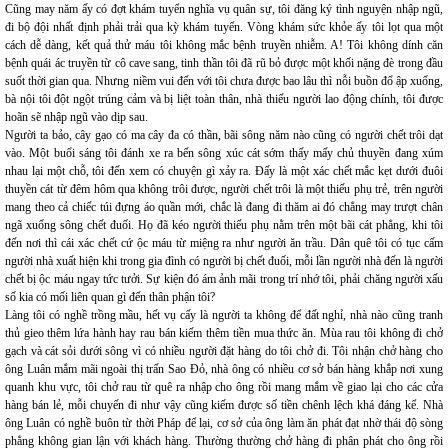
Cũng may năm ấy có đợt khám tuyển nghĩa vụ quân sự, tôi đăng ký tình nguyện nhập ngũ,
đi bộ đội nhất định phải trải qua kỳ khám tuyển. Vòng khám sức khỏe ấy tôi lọt qua một
cách dễ dàng, kết quả thử máu tôi không mắc bệnh truyền nhiễm. A! Tôi không dính căn
bệnh quái ác truyền từ cô cave sang, tinh thần tôi đã rũ bỏ được một khối nặng đè trong đầu
suốt thời gian qua. Nhưng niềm vui đến với tôi chưa được bao lâu thì nỗi buồn đổ ập xuống,
bà nội tôi đột ngột trúng cảm và bị liệt toàn thân, nhà thiếu người lao động chính, tôi được
hoãn sẽ nhập ngũ vào dịp sau.
Người ta bảo, cây gạo có ma cây đa có thần, bãi sông năm nào cũng có người chết trôi dạt
vào. Một buổi sáng tôi đánh xe ra bến sông xúc cát sớm thấy mấy chủ thuyền đang xúm
nhau lại một chỗ, tôi đến xem có chuyện gì xảy ra. Đấy là một xác chết mắc kẹt dưới đuôi
thuyền cát từ đêm hôm qua không trôi được, người chết trôi là một thiếu phụ trẻ, trên người
mang theo cả chiếc túi đựng áo quần mới, chắc là đang đi thăm ai đó chẳng may trượt chân
ngã xuống sông chết đuối. Họ đã kéo người thiếu phụ nằm trên một bãi cát phẳng, khi tôi
đến nơi thì cái xác chết cứ ộc máu từ miệng ra như người ăn trầu. Dân quê tôi có tục cấm
người nhà xuất hiện khi trong gia đình có người bị chết đuối, mỗi lần người nhà đến là người
chết bị ộc máu ngay tức tưởi. Sự kiện đó ám ảnh mãi trong trí nhớ tôi, phải chăng người xấu
số kia có mối liên quan gì đến thân phận tôi?
Làng tôi có nghề trồng mầu, hết vụ cấy là người ta không để đất nghỉ, nhà nào cũng tranh
thủ gieo thêm lứa hành hay rau bán kiếm thêm tiền mua thức ăn. Mùa rau tôi không đi chở
gạch và cát sỏi dưới sông vì có nhiều người đặt hàng do tôi chở đi. Tôi nhận chở hàng cho
ông Luân mắm mãi ngoài thị trấn Sao Đỏ, nhà ông có nhiều cơ sở bán hàng khắp nơi xung
quanh khu vực, tôi chở rau từ quê ra nhập cho ông rồi mang mắm về giao lại cho các cửa
hàng bán lẻ, mỗi chuyến đi như vậy cũng kiếm được số tiền chênh lệch khá đáng kể. Nhà
ông Luân có nghề buôn từ thời Pháp để lại, cơ sở của ông làm ăn phát đạt nhờ thái độ sòng
phẳng không gian lận với khách hàng. Thường thường chở hàng đi phân phát cho ông rồi