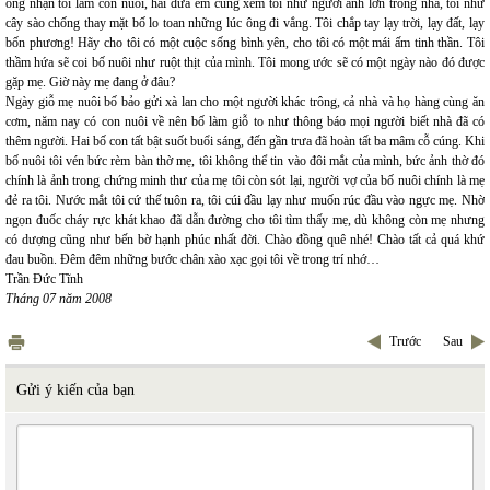
ông nhận tôi làm con nuôi, hai đứa em cũng xem tôi như người anh lớn trong nhà, tôi như
cây sào chống thay mặt bố lo toan những lúc ông đi vắng. Tôi chắp tay lạy trời, lạy đất, lạy
bốn phương! Hãy cho tôi có một cuộc sống bình yên, cho tôi có một mái ấm tinh thần. Tôi
thầm hứa sẽ coi bố nuôi như ruột thịt của mình. Tôi mong ước sẽ có một ngày nào đó được
gặp mẹ. Giờ này mẹ đang ở đâu?
Ngày giỗ mẹ nuôi bố bảo gửi xà lan cho một người khác trông, cả nhà và họ hàng cùng ăn
cơm, năm nay có con nuôi về nên bố làm giỗ to như thông báo mọi người biết nhà đã có
thêm người. Hai bố con tất bật suốt buổi sáng, đến gần trưa đã hoàn tất ba mâm cỗ cúng. Khi
bố nuôi tôi vén bức rèm bàn thờ mẹ, tôi không thể tin vào đôi mắt của mình, bức ảnh thờ đó
chính là ảnh trong chứng minh thư của mẹ tôi còn sót lại, người vợ của bố nuôi chính là mẹ
đẻ ra tôi. Nước mắt tôi cứ thế tuôn ra, tôi cúi đầu lạy như muốn rúc đầu vào ngực mẹ. Nhờ
ngọn đuốc cháy rực khát khao đã dẫn đường cho tôi tìm thấy mẹ, dù không còn mẹ nhưng
có dượng cũng như bến bờ hạnh phúc nhất đời. Chào đồng quê nhé! Chào tất cả quá khứ
đau buồn. Đêm đêm những bước chân xào xạc gọi tôi về trong trí nhớ…
Trần Đức Tĩnh
Tháng 07 năm 2008
Trước
Sau
Gửi ý kiến của bạn