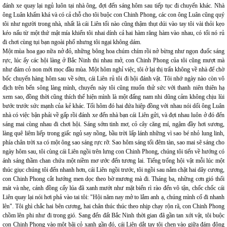
đánh xe quay lại ngủ luôn tại nhà ông, đợi đến sáng hôm sau tiếp tục đi chuyến khác. Nhà
ông Luân khấm khá và có cả chỗ cho tôi buộc con Chinh Phong, các con ông Luân cũng quý
tôi như người trong nhà, nhất là cái Liên tối nào cũng thậm thụt dúi vào tay tôi vài thỏi kẹo
kéo nấu từ một thứ mật mía khiến tôi nhai dính cả hai hàm răng hàm vào nhau, có tối nó rủ
đi chơi cùng tụi bạn ngoài phố nhưng tôi ngại không dám.
Một mùa hoa gạo nữa nở đỏ, những bông hoa chúm chím rồi nở bừng như ngọn đuốc sáng
rực, lúc ấy các hội làng ở Bắc Ninh thi nhau mở, con Chinh Phong của tôi cũng mượt mà
như đám cỏ non mới mọc đầu mùa. Một hôm nghỉ việc, tôi ở lại thị trấn không về nhà để chờ
bốc chuyến hàng hôm sau về sớm, cái Liên rủ tôi đi hội đánh vật. Tôi nhớ ngày nào còn vô
địch trên bến sông làng mình, chuyến này tôi cũng muốn thử sức với thanh niên thiên hạ
xem sao, đồng thời cũng thích thể hiện mình là một đấng nam nhi dũng cảm không chịu lùi
bước trước sức mạnh của kẻ khác. Tối hôm đó hai đứa hiệp đồng với nhau nói dối ông Luân
nhà có việc bận phải về gấp rồi đánh xe đến nhà bạn cái Liên gửi, và đợi nhau luôn ở đó đến
sáng mai cùng nhau đi chơi hội. Sáng sớm tinh mơ, cỏ cây căng mí, ngậm đầy hơi sương,
làng quê liêm liếp trong giấc ngủ say nồng, bầu trời lấp lánh những vì sao bé nhỏ lung linh,
phía chân trời xa có một ông sao sáng rực rỡ. Sao hôm sáng tối đêm tàn, sao mai sẽ sáng cho
ngày hôm sau, tôi cùng cái Liên ngồi trên lưng con Chinh Phong, chúng tôi tiến về hướng có
ánh sáng thầm chan chứa một niềm mơ ước đến tương lai. Tiếng trống hội vật mỗi lúc một
thúc giục chúng tôi đến nhanh hơn, cái Liên ngồi trước, tôi ngồi sau nắm chặt hai dây cương,
con Chinh Phong cắt hướng men dọc theo bờ mương mà đi. Tháng ba, những cơn gió thổi
mát và nhẹ, cánh đồng cấy lúa đã xanh mướt như mặt biển rì rào đến vô tận, chốc chốc cái
Liên quay lại nói hơi phả vào tai tôi: "Hội năm nay mở to lắm anh ạ, chúng mình cố đi nhanh
lên". Tôi ghì chắc hai bên cương, hai chân thúc thúc theo nhịp chạy rộn rã, con Chinh Phong
chồm lên phi như đi trong gió. Sang đến đất Bắc Ninh thời gian đã gần tan xới vật, tôi buộc
con Chinh Phong vào một bãi cỏ xanh gần đó, cái Liên dắt tay tôi chen vào giữa đám đông