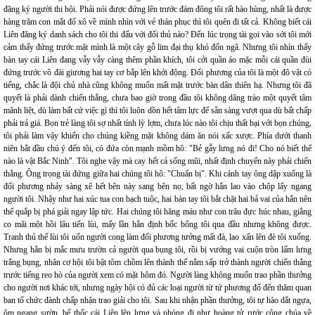
đăng ký người thi hội. Phải nói được đứng lên trước đám đông tôi rất hào hùng, nhất là được
hàng trăm con mắt đổ xô về mình nhìn với vẻ thán phục thì tôi quên đi tất cả. Không biết cái
Liên đăng ký danh sách cho tôi thi đấu với đối thủ nào? Đến lúc trọng tài gọi vào sới tôi mới
cảm thấy đứng trước mặt mình là một cây gỗ lim đại thụ khó đốn ngã. Nhưng tôi nhìn thấy
bàn tay cái Liên đang vẫy vẫy càng thêm phần khích, tôi cởi quần áo mặc mỗi cái quần đùi
đứng trước võ đài giương hai tay cơ bắp lên khởi động. Đối phương của tôi là một đô vật có
tiếng, chắc là đội chủ nhà cũng không muốn mất mặt trước bàn dân thiên hạ. Nhưng tôi đã
quyết là phải dành chiến thắng, chưa bao giờ trong đầu tôi không dâng trào một quyết tâm
mãnh liệt, dù làm bất cứ việc gì thì tôi luôn dồn hết tâm lực để sẵn sàng vượt qua dù bất chấp
phải trả giá. Bọn trẻ làng tôi sợ nhất tính lỳ lợm, chưa lúc nào tôi chịu thất bại với bọn chúng,
tôi phải làm vậy khiến cho chúng kiềng mặt không dám ăn nói xấc xược. Phía dưới thanh
niên bắt đầu chú ý đến tôi, có đứa còn mạnh mồm hô: "Bẻ gẫy lưng nó đi! Cho nó biết thế
nào là vật Bắc Ninh". Tôi nghe vậy mà cay hết cả sống mũi, nhất định chuyến này phải chiến
thắng. Ông trọng tài đứng giữa hai chúng tôi hô: "Chuẩn bị". Khi cánh tay ông dập xuống là
đối phương nhảy sàng xê hết bên này sang bên nọ, bất ngờ hắn lao vào chộp lấy ngang
người tôi. Nhậy như hai xúc tua con bạch tuộc, hai bàn tay tôi bắt chặt hai bả vai của hắn nên
thế quắp bị phá giải ngay lập tức. Hai chúng tôi hăng máu như con trâu đực húc nhau, giằng
co mãi một hồi lâu tiến lùi, mấy lần hắn định bốc bổng tôi qua đầu nhưng không được.
Tranh thủ thế lùi tôi uốn người cong làm đối phương tưởng mất đà, lao xấn lên đè tôi xuống.
Nhưng hắn bị mắc mưu trườn cả người qua bụng tôi, rồi bị vướng vai cuộn tròn lấm lưng
trắng bụng, nhân cơ hội tôi bật tôm chồm lên thành thế nằm sấp trở thành người chiến thắng
trước tiếng reo hò của người xem có mặt hôm đó. Người làng không muốn trao phần thưởng
cho người nơi khác tới, nhưng ngày hội có đủ các loại người từ tứ phương đổ đến thăm quan
ban tổ chức đành chấp nhận trao giải cho tôi. Sau khi nhận phần thưởng, tôi tự hào dắt ngựa,
ôm ngang sườn, bế thốc cái Liên lên lưng và phóng đi như hoàng tử rước công chúa về