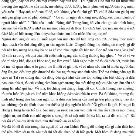
đóng gạch, đẩy nốt cho em một chuyến này nữa nào". Tôi nghe dì Hoa nói mà rớt nước mắt
thương cho người mẹ của mình, mẹ không được hưởng hạnh phúc với người đàn ông mình
yêu mến. " Hay anh nhớ con đĩ đó, anh không yêu tôi chứ gì? Tôi chỉ là đứa con gái bị mẹ
anh gán ghép cho có phải không?". " Cô có im ngay đi không nào, đừng xúc phạm danh dự
người khác nhá". " Thôi nào…anh". Đúng rồi! Trong lòng bố vẫn còn ghi sâu hình bóng
của mẹ, bố vẫn thương nhớ mẹ mà mặc cảm với dì Hoa. Tôi chưa biết giờ này mẹ đang ở nơi
đâu? Mẹ có biết trong đêm khuya thao thức con luôn nhắc đến mẹ, mẹ ơi!
Người dân làng tôi lam lũ, suốt ngày bán mặt cho đất bán lưng cho trời, họ hay thóc mách
chọc mạch vào đời sống riêng tư của người khác. Ở ngoài đồng, họ không có chuyện gì để
nói nên hay mang ông này bà nọ ra kể cho nhau nghe rồi bàn tán. Bọn trẻ con trong làng biết
tôi sinh ra trong kết quả của một cuộc tình ngang trái, chúng thường hay ghẹo: " Ve vẻ vè ve
tóc thì vàng khè, động tí khóc nhè, mẹ làm cave". Mới nghe thấy thế tôi đã điên tiết, trước kia
bố mẹ tôi quen nhau ở lò gạch, mẹ là một cô gái mồ, vì có nhan sắc nên bị nhiều người đàn
ông lừa gạt, đến lượt gặp được bố tôi, hai người nảy sinh tình cảm. Thế mà chúng dám gọi là
cave à? Tại sao chúng dám đả động đến quá khứ của mẹ tôi, không cần biết chúng là đứa
nào, con nhà ai, tôi cúi xuống cầm hòn gạch tương cho mỗi thằng một củ đậu bay làm đầu nó
sưng lên như quả táo. Về nhà, tôi chẳng nói chẳng rằng, dắt con Chinh Phong vào chuồng,
rồi trèo luôn lên gác cỏ khô nằm khóc không dám vào nhà ăn cơm. Bà tôi không thương tôi,
hình như trong đầu bà luôn nghĩ tôi là đứa con hoang của một gã trai phóng đãng nào đó,
sau những trận tôi đánh nhau như thế bà lại đay nghiến bố tôi: "Ối giời ơi là giời. Hưng ơi là
Hưng (Hưng là tên bố tôi). Sao mày lại rước cái con yêu tinh về nhà rồi sinh ra một thằng
nghịch tử, nó đánh con nhà người ta sưng hết cả mặt mũi rồi kia kìa, ra mà đền cho họ". Bà
nói rồi vỗ hai đùi đành đạch như thể muốn ăn vạ bố tôi.
Mẹ đã bỏ tôi đi nên trong nhà ngoài bố và con Chinh Phong tôi không còn gì thân thiết hơn
thế nữa. Năm tôi mười sáu tuổi thì bắt đầu theo bố đi bốc gạch. Một hôm tôi đang mải nhặt