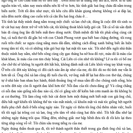
ngô ông sẽ cho cháu toàn bộ số tiền này". Đêm hôm đó là tháng bảy âm lịch, nước lũ từ đầu
nguồn tràn vô, năm nay mưa nhiều nên lũ về to hơn, lúc tỉnh giấc hai ông cháu đã nằm trong
biển nước. Trời tối đen như mực, tôi kêu cứu đến khản giọng nhưng không có ai đáp lại,
nửa đêm nước dâng cao cuốn trôi cả căn lều hai ông cháu ở…
Tôi tỉnh lại thấy mình đang nằm trong một chiếc xà lan chở cát, đúng là cuộc đời tôi sinh ra
từ cát bụi nay được trở về với bến cát, tôi không thoát khỏi kiếp gió cát. Tất cả số tài sản định
bán đi cùng ông lão đã biến mất theo dòng nước. Định mệnh đã bắt tôi phải sống cùng cát
bụi, cả tuổi thơ tôi đã gắn bó với con Chinh Phong vượt qua biết bao chặng đường, tôi rong
ruổi trên chiếc xe ngựa cùng nắng mưa dãi dầm, những cách đồng xanh biêng biếc ẩn hiện
trong tâm trí tôi, và có những trận gió bụi táp bạt mặt tôi xao xác. Tôi nhớ đến ngôi nhà thân
thuộc mình hay nằm, nhớ bến sông cùng cây gạo tháng ba nở hoa đỏ rực, màu đỏ là màu của
khát khao, là máu của con tim cháy bỏng. Cái Liên có còn nhớ tôi không? Lẽ ra tôi có bố mẹ
che chở thì sẽ không bị người đời hắt hủi, không đánh mất cái Liên khỏi vòng tay khát vọng.
Ở trên cõi đời này không có đôi cách nào ấm áp như của mẹ, dù đói dù no thì tình mẹ vẫn là
hơn tất cả. Ông chủ xà lan cũng độ tuổi cha tôi, vợ ông mất để lại hai đứa con thơ dại, chúng
tự ở nhà bảo ban nhau học hành, thỉnh thoảng ông về mua sắm đồ cho chúng sinh sống, hóa
ra trên đời này còn ối người đau khổ hơn tôi! Nỗi đau của tôi chưa đáng gì! Và cũng chẳng
có nỗi đau nào giống nỗi đau nào cả, chỉ có gắng sức để kiếm bát cơm manh áo thì không bị
ai coi thường. Tôi làm công việc hút cát được hơn một tháng mới biết mặt con gái ông chủ,
điều bất ngờ khiến tôi không thể tin vào mắt mình, cả khuôn mặt và mái tóc giống hệt người
thiếu phụ chết đuối ở bến sông ngày nào. Từ ngày có thêm tôi ông chủ thêm nhàn việc, buổi
tối tôi ngủ lại trông coi xà lan, ông yên tâm về nhà cùng hai đứa nhỏ. Tôi bắt đầu nhớ lại
những ngày tháng trôi qua. Hằng đêm, những giấc mơ bập bềnh đưa tôi đi rồi kéo lại theo
từng nhịp sóng vỗ về. Tôi chìm sâu trong tiếng ru của mẹ.
Ngày tháng thấm thoát qua đi, tôi trở thành người thân thiết trong gia đình ông chủ xà lan,