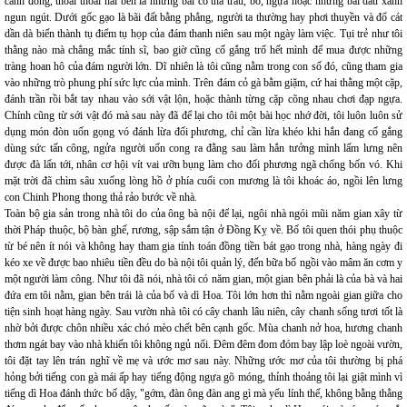
cánh đồng, thoai thoải hai bên là những bãi cỏ thả trâu, bò, ngựa hoặc những bãi dâu xanh
ngun ngút. Dưới gốc gạo là bãi đất bằng phẳng, người ta thường hay phơi thuyền và đổ cát
dần dà biến thành tụ điểm tụ họp của đám thanh niên sau một ngày làm việc. Tụi trẻ như tôi
thằng nào mà chẳng mắc tính sĩ, bao giờ cũng cố gắng trổ hết mình để mua được những
tràng hoan hô của đám người lớn. Dĩ nhiên là tôi cũng nằm trong con số đó, cũng tham gia
vào những trò phung phí sức lực của mình. Trên đám cỏ gà bằm giặm, cứ hai thằng một cặp,
đánh trần rồi bắt tay nhau vào sới vật lộn, hoặc thành từng cặp cõng nhau chơi đạp ngựa.
Chính cũng từ sới vật đó mà sau này đã để lại cho tôi một bài học nhớ đời, tôi luôn luôn sử
dụng món đòn uốn gọng vó đánh lừa đối phương, chỉ cần lừa khéo khi hắn đang cố gắng
dùng sức tấn công, ngửa người uốn cong ra đằng sau làm hắn tưởng mình lấm lưng nên
được đà lấn tới, nhân cơ hội vít vai ưỡn bụng làm cho đối phương ngã chổng bốn vó. Khi
mặt trời đã chìm sâu xuống lòng hồ ở phía cuối con mương là tôi khoác áo, ngồi lên lưng
con Chinh Phong thong thả rảo bước về nhà.
Toàn bộ gia sản trong nhà tôi do của ông bà nội để lại, ngôi nhà ngói mũi năm gian xây từ
thời Pháp thuộc, bộ bàn ghế, rương, sập sắm tận ở Đồng Kỵ về. Bố tôi quen thói phụ thuộc
từ bé nên ít nói và không hay tham gia tính toán đồng tiền bát gạo trong nhà, hàng ngày đi
kéo xe về được bao nhiêu tiền đều do bà nội tôi quản lý, đến bữa bố ngồi vào mâm ăn cơm y
một người làm công. Như tôi đã nói, nhà tôi có năm gian, một gian bên phải là của bà và hai
đứa em tôi nằm, gian bên trái là của bố và dì Hoa. Tôi lớn hơn thì nằm ngoài gian giữa cho
tiện sinh hoạt hàng ngày. Sau vườn nhà tôi có cây chanh lâu niên, cây chanh sống tươi tốt là
nhờ bởi được chôn nhiều xác chó mèo chết bên cạnh gốc. Mùa chanh nở hoa, hương chanh
thơm ngát bay vào nhà khiến tôi không ngủ nổi. Đêm đêm đom đóm bay lập loè ngoài vườn,
tôi đặt tay lên trán nghĩ về mẹ và ước mơ sau này. Những ước mơ của tôi thường bị phá
hỏng bởi tiếng con gà mái ấp hay tiếng động ngựa gõ móng, thỉnh thoảng tôi lại giật mình vì
tiếng dì Hoa đánh thức bố dậy, "gớm, đàn ông đàn ang gì mà yếu lính thế, không bằng thằng