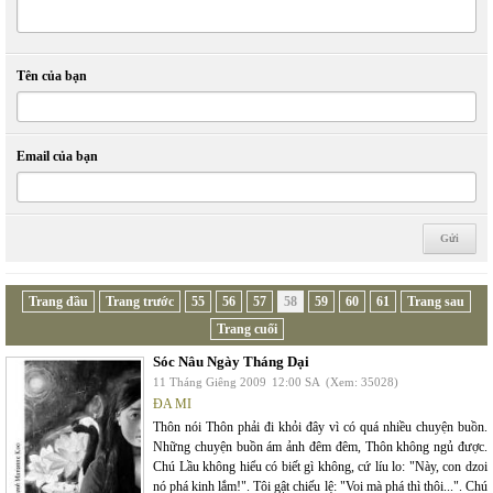
Tên của bạn
Email của bạn
Trang đầu
Trang trước
55
56
57
58
59
60
61
Trang sau
Trang cuối
Sóc Nâu Ngày Tháng Dại
11 Tháng Giêng 2009
12:00 SA
(Xem: 35028)
ĐA MI
Thôn nói Thôn phải đi khỏi đây vì có quá nhiều chuyện buồn.
Những chuyện buồn ám ảnh đêm đêm, Thôn không ngủ được.
Chú Lầu không hiểu có biết gì không, cứ líu lo: "Này, con dzoi
nó phá kinh lắm!". Tôi gật chiếu lệ: "Voi mà phá thì thôi...". Chú