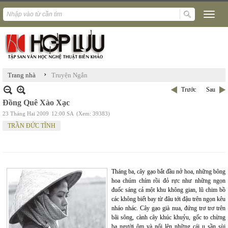
›
Trang nhà
Truyện Ngắn
Trước
Sau
Đồng Quê Xào Xạc
23 Tháng Hai 2009
12:00 SA
(Xem: 39383)
TRẦN ĐỨC TĨNH
Tháng ba, cây gạo bắt đầu nở hoa, những bông
hoa chúm chím rồi đỏ rực như những ngọn
đuốc sáng cả một khu không gian, lũ chim bồ
các không biết bay từ đâu tới đậu trên ngọn kêu
nháo nhác. Cây gạo già nua, đứng trơ trơ trên
bãi sông, cành cây khúc khuỷu, gốc to chừng
ba người ôm và nổi lên những cái u sần sùi