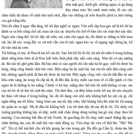
như mặt quỷ, dưới gốc những ngọn cỏ gà đang
đua nhau mọc lên xanh mơn mởn, lũ cào cào
châu chấu thi nhau vỗ cánh kêu tach tách, đậu vào những cái trôn thuyền phơi ra như mông
con gái trắng hếu.
Nhà tôi nằm ở ngay đầu làng, bố tôi làm nghề xe ngựa. Vào mỗi dịp hoa gạo nở là bố tôi lại
đánh xe ra bến sông chở cát, mua cát của các thuyền rồi chở về bán cho các toán thợ xây nhà.
Ngày nào cũng thế, bố tôi dậy rất sớm, xúc cám cho ngựa ăn, rồi đánh xe thẳng ra bến mua
cát, lúc đã xúc xong đầy xe cát trời vẫn còn tờ mờ, ngựa kéo xe về ngang ngõ dừng lại, bố
tôi vào nhà ăn cơm.
Tôi không có mẹ, dì Hoa là mẹ kế của tôi. Sau khi bố tôi đi rồi, bà nội tôi nằm ở trong buồng
đánh tiếng hèm hẽm là dì Hoa biết hiệu lệnh phải dậy nấu cơm sáng. Nhà tôi có sáu miệng
ăn. Bà nội tôi ghê gớm lắm. Bà bảo nhà có sáu người chỉ cần nấu ba bò gạo, mỗi bò được ba
lưng, tổng cộng thành chín bát cơm. Bữa sáng bà ăn một bát, hai em tôi mỗi đứa cũng một
bát, những người phải đi làm thì được ăn hai bát. Một ngày công việc của tôi bắt đầu từ sau
bữa cơm sáng, ăn xong tôi cắp tải đi, đi đến đâu là tùy, miễn sao trưa về có đầy gánh cỏ cho
ngựa ăn là không bị bà mắng. Chính vì bà hay mắng như thế nên tôi mới không có mẹ, mẹ
của tôi bỏ đi từ khi tôi mới lên năm. Tôi nhớ lắm, cái đêm hôm trước bố mẹ tôi nói chuyện
thì thào với nhau ở trong buồng, lúc đó tôi đang còn nhỏ nên không biết họ nói cái gì, chỉ
nghe tiếng mẹ tôi khóc. Sáng hôm sau mẹ tôi dậy sớm, khẽ khàng hôn lên trán tôi rồi mang
túi quần áo ra ngõ. Mẹ đi đâu tôi không biết. Lúc tôi tỉnh dậy thì mẹ đã đi rồi. Tôi nhảy vội
xuống giường không kịp xỏ dép, nước mắt chảy dòng dòng xuống hai gò má, chạy theo bờ
mương. Con mương bắt đầu từ bãi Trước, đi qua làng tôi rồi chạy một mạch thẳng tắp qua
chân đường tàu, sau đó mất hút vào cánh đồng xa. Vừa chạy tôi vừa cố thét lên: "Mẹ! Mẹ
ơi!" Tôi cứ thế mà thét cho tới khi giọng lạc vào trong gió. Ra đến ga Cẩm lý, đoàn tàu bắt
đầu chuyển bánh, tiếng động cơ xình xịch! Xình xịnh!. Từng toa tàu xa dần, xa dần để lại