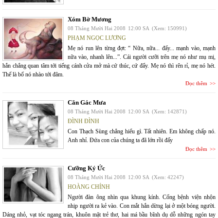
Xóm Bờ Mương
08 Tháng Mười Hai 2008
12:00 SA
(Xem: 150991)
PHẠM NGỌC LƯƠNG
Mẹ nó run lên từng đợt: “ Nữa, nữa... đấy... mạnh vào, mạnh
nữa vào, nhanh lên...”. Cái người cưỡi trên mẹ nó như mụ mị,
hắn chẳng quan tâm tới tiếng cánh cửa mở mà cứ thúc, cứ đẩy. Mẹ nó thì rên rỉ, mẹ nó hét.
Thế là bố nó nhào tới đâm.
Đọc thêm
Căn Gác Mưa
08 Tháng Mười Hai 2008
12:00 SA
(Xem: 142871)
ĐÌNH ĐÌNH
Con Thạch Sùng chẳng hiểu gì. Tất nhiên. Em không chấp nó.
Anh nhỉ. Đứa con của chúng ta đã lớn rồi đấy
Đọc thêm
Cưỡng Ký Ức
08 Tháng Mười Hai 2008
12:00 SA
(Xem: 42247)
HOÀNG CHÍNH
Người đàn ông nhìn qua khung kính. Cổng bệnh viện nhộn
nhịp người ra kẻ vào. Con mắt hắn dừng lại ở một bóng người.
Dáng nhỏ, vạt tóc ngang trán, khuôn mặt trẻ thơ, hai má bầu bĩnh dụ dỗ những ngón tay