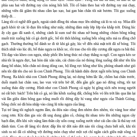
phía sau hai vệt đường ray còn nóng hôi hổi. Tôi cố bám theo hai vệt đường ray mà chạy,
những viên đá giăm thi nhau cắm lạo xạo, hai gan bàn chân tôi nát bươm. Tôi gục xuống
thiếp đi…
Làng tôi có nghề đốt gạch, ngoài cánh đồng thi nhau mọc lên những cái lò to xù xụ. Mùa đốt
gạch khói từ các lò đụn lên trắng như mây, những đám mây lớp lớp tỏa khắp trời. Đúng lúc
ấy cây gạo đã xanh rì, những cành lá sum xuê thi nhau nở bung những chùm bông trắng
muốt trút xuống bãi cỏ gà dưới gốc, bố tôi thôi không xuống bến sông nữa mà ra đồng chở
gạch. Thường thường bố đánh xe đi từ khi gà gáy, lúc về đến nhà mặt trời đã xế bóng. Tôi
thích nhất vào lúc đó, bố tháo ngựa ra khỏi xe, rồi trao cho tôi dây cương dắt ngựa ra bãi thả.
Tôi đạp vào kheo con ngựa, nhảy phốc lên lưng thúc nó chạy thẳng ra ngõ. Con ngựa kéo xe
nhà tôi là ngựa đực, hai hòn dái xăn xăn, cái chim của nó thòng lõng xuống đất như tên lửa
đang bổ nhào, bốn chân nó dong dỏng cao, bộ lông rực hồng như lửa, phóng nhanh như gió
nên tôi đặt tên cho nó là con Chinh Phong. Tôi rất hãnh diện được ngồi trên lưng con Chinh
Phong. Ra khỏi nhà con Chinh Phong đứng lại, nó dựng bờm lắc lắc, chồm hai chân trước,
duỗi mạnh hai chân sau, lao vun vút trên bờ đê, đến gần gốc gạo nó đứng sững, tôi tụt
xuống tháo dây cương. Hình như con Chinh Phong cả ngày bị gông xích nên trong người
nó rất bức bách! Trên bãi cỏ gà, nó lăn kềnh xuống đất, chổng bốn vó lên trời lăn qua lăn lại
vài lần giữa đám bông gạo trắng muốt rồi đứng dậy hí vang như ngựa của Thánh Gióng,
bỗng chốc nó đã hòa nhập vào cùng lũ trâu ngựa của làng.
Tụi trẻ làng tôi nghịch ngợm lắm, da đứa nào cũng đen nhèm đen nhẻm, tóc vàng hoe như
cọng rơm. Khi đàn gia súc đã ung dung gặm cỏ, chúng thi nhau trèo lên những ngọn cây
bạch đàn, đến khi sức nặng làm thân cây uốn cong xuống nước như cái cần câu là thả tay rơi
đánh tùm. Con đê làng tôi được đắp lên từ đời nảo đời nào tôi cũng chưa biết nốt, khi tôi
sinh ra nó đã có những vệt đường mòn chạy như một sợi chỉ ngăn cách giữa mặt sông và