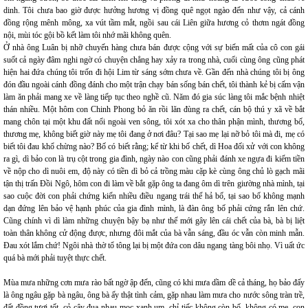
dinh. Tôi chưa bao giờ được hưởng hương vị đồng quê ngọt ngào đến như vậy, cả cánh
đồng rộng mênh mông, xa vút tầm mắt, ngồi sau cái Liên giữa hương cỏ thơm ngát đồng
nội, mùi tóc gội bồ kết làm tôi nhớ mãi không quên.
Ở nhà ông Luân bị nhỡ chuyến hàng chưa bán được cộng với sự biến mất của cô con gái
suốt cả ngày đâm nghi ngờ có chuyện chẳng hay xảy ra trong nhà, cuối cùng ông cũng phát
hiện hai đứa chúng tôi trốn đi hội Lim từ sáng sớm chưa về. Gần đến nhà chúng tôi bị ông
đón đầu ngoài cánh đồng đánh cho một trận chạy bán sống bán chết, tôi thành kẻ bị cấm vận
làm ăn phải mang xe về làng tiếp tục theo nghề cũ. Năm đó gia súc làng tôi mắc bệnh nhiệt
thán nhiều. Một hôm con Chinh Phong bỏ ăn rồi lăn đùng ra chết, cán bộ thú y xã về bắt
mang chôn tại một khu đất nổi ngoài ven sông, tôi xót xa cho thân phận mình, thương bố,
thương mẹ, không biết giờ này mẹ tôi đang ở nơi đâu? Tại sao mẹ lại nỡ bỏ tôi mà đi, mẹ có
biết tôi đau khổ chừng nào? Bố có biết rằng; kể từ khi bố chết, dì Hoa đối xử với con không
ra gì, dì bảo con là trụ cột trong gia đình, ngày nào con cũng phải đánh xe ngựa đi kiếm tiền
về nộp cho dì nuôi em, độ này có tiền dì bỏ cả trồng màu cặp kè cùng ông chủ lò gạch mãi
tận thị trấn Đồi Ngô, hôm con đi làm về bắt gặp ông ta đang ôm dì trên giường nhà mình, tại
sao cuộc đời con phải chứng kiến nhiều điều ngang trái thế hả bố, tại sao bố không mạnh
dạn đứng lên bảo vệ hạnh phúc của gia đình mình, là đàn ông bố phải cứng rắn lên chứ.
Cũng chính vì dì làm những chuyện bậy bạ như thế mới gây lên cái chết của bà, bà bị liệt
toàn thân không cử động được, nhưng đôi mắt của bà vẫn sáng, đầu óc vẫn còn minh mẫn.
Đau xót lắm chứ! Ngôi nhà thờ tổ tông lại bị một đứa con dâu ngang tàng bôi nhọ. Vì uất ức
quá bà mới phải tuyệt thực chết.
Mùa mưa những cơn mưa rào bất ngờ ập đến, cũng có khi mưa dầm dề cả tháng, họ bảo đấy
là ông ngâu gặp bà ngâu, ông bà ấy thật tình cảm, gặp nhau làm mưa cho nước sông tràn trề,
đất đồng tươi tốt, cỏ cây đua nhau mọc xanh um, chỉ tiếc không còn bố, không có mẹ, con