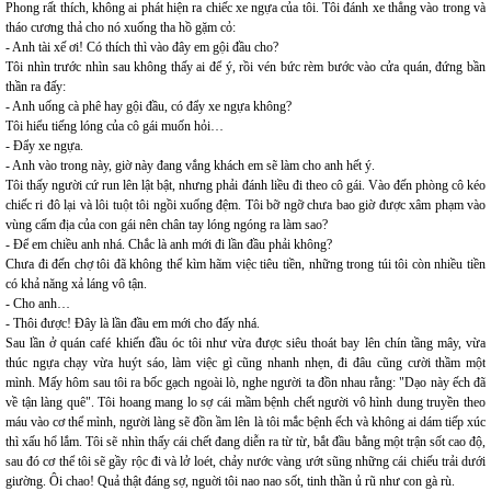
Phong rất thích, không ai phát hiện ra chiếc xe ngựa của tôi. Tôi đánh xe thẳng vào trong và
tháo cương thả cho nó xuống tha hồ gặm cỏ:
- Anh tài xế ơi! Có thích thì vào đây em gội đầu cho?
Tôi nhìn trước nhìn sau không thấy ai để ý, rồi vén bức rèm bước vào cửa quán, đứng bần
thần ra đấy:
- Anh uống cà phê hay gội đầu, có đẩy xe ngựa không?
Tôi hiểu tiếng lóng của cô gái muốn hỏi…
- Đẩy xe ngựa.
- Anh vào trong này, giờ này đang vắng khách em sẽ làm cho anh hết ý.
Tôi thấy người cứ run lên lật bật, nhưng phải đánh liều đi theo cô gái. Vào đến phòng cô kéo
chiếc ri đô lại và lôi tuột tôi ngồi xuống đệm. Tôi bỡ ngỡ chưa bao giờ được xâm phạm vào
vùng cấm địa của con gái nên chân tay lóng ngóng ra làm sao?
- Để em chiều anh nhá. Chắc là anh mới đi lần đầu phải không?
Chưa đi đến chợ tôi đã không thể kìm hãm việc tiêu tiền, những trong túi tôi còn nhiều tiền
có khả năng xả láng vô tận.
- Cho anh…
- Thôi được! Đây là lần đầu em mới cho đấy nhá.
Sau lần ở quán café khiến đầu óc tôi như vừa được siêu thoát bay lên chín tầng mây, vừa
thúc ngựa chạy vừa huýt sáo, làm việc gì cũng nhanh nhẹn, đi đâu cũng cười thầm một
mình. Mấy hôm sau tôi ra bốc gạch ngoài lò, nghe người ta đồn nhau rằng: "Dạo này ếch đã
về tận làng quê". Tôi hoang mang lo sợ cái mầm bệnh chết người vô hình dung truyền theo
máu vào cơ thể mình, người làng sẽ đồn ầm lên là tôi mắc bệnh ếch và không ai dám tiếp xúc
thì xấu hổ lắm. Tôi sẽ nhìn thấy cái chết đang diễn ra từ từ, bắt đầu bằng một trận sốt cao độ,
sau đó cơ thể tôi sẽ gầy rộc đi và lở loét, chảy nước vàng ướt sũng những cái chiếu trải dưới
giường. Ôi chao! Quả thật đáng sợ, nguời tôi nao nao sốt, tinh thần ủ rũ như con gà rù.