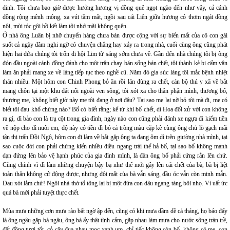
dinh. Tôi chưa bao giờ được hưởng hương vị đồng quê ngọt ngào đến như vậy, cả cánh
đồng rộng mênh mông, xa vút tầm mắt, ngồi sau cái Liên giữa hương cỏ thơm ngát đồng
nội, mùi tóc gội bồ kết làm tôi nhớ mãi không quên.
Ở nhà ông Luân bị nhỡ chuyến hàng chưa bán được cộng với sự biến mất của cô con gái
suốt cả ngày đâm nghi ngờ có chuyện chẳng hay xảy ra trong nhà, cuối cùng ông cũng phát
hiện hai đứa chúng tôi trốn đi hội Lim từ sáng sớm chưa về. Gần đến nhà chúng tôi bị ông
đón đầu ngoài cánh đồng đánh cho một trận chạy bán sống bán chết, tôi thành kẻ bị cấm vận
làm ăn phải mang xe về làng tiếp tục theo nghề cũ. Năm đó gia súc làng tôi mắc bệnh nhiệt
thán nhiều. Một hôm con Chinh Phong bỏ ăn rồi lăn đùng ra chết, cán bộ thú y xã về bắt
mang chôn tại một khu đất nổi ngoài ven sông, tôi xót xa cho thân phận mình, thương bố,
thương mẹ, không biết giờ này mẹ tôi đang ở nơi đâu? Tại sao mẹ lại nỡ bỏ tôi mà đi, mẹ có
biết tôi đau khổ chừng nào? Bố có biết rằng; kể từ khi bố chết, dì Hoa đối xử với con không
ra gì, dì bảo con là trụ cột trong gia đình, ngày nào con cũng phải đánh xe ngựa đi kiếm tiền
về nộp cho dì nuôi em, độ này có tiền dì bỏ cả trồng màu cặp kè cùng ông chủ lò gạch mãi
tận thị trấn Đồi Ngô, hôm con đi làm về bắt gặp ông ta đang ôm dì trên giường nhà mình, tại
sao cuộc đời con phải chứng kiến nhiều điều ngang trái thế hả bố, tại sao bố không mạnh
dạn đứng lên bảo vệ hạnh phúc của gia đình mình, là đàn ông bố phải cứng rắn lên chứ.
Cũng chính vì dì làm những chuyện bậy bạ như thế mới gây lên cái chết của bà, bà bị liệt
toàn thân không cử động được, nhưng đôi mắt của bà vẫn sáng, đầu óc vẫn còn minh mẫn.
Đau xót lắm chứ! Ngôi nhà thờ tổ tông lại bị một đứa con dâu ngang tàng bôi nhọ. Vì uất ức
quá bà mới phải tuyệt thực chết.
Mùa mưa những cơn mưa rào bất ngờ ập đến, cũng có khi mưa dầm dề cả tháng, họ bảo đấy
là ông ngâu gặp bà ngâu, ông bà ấy thật tình cảm, gặp nhau làm mưa cho nước sông tràn trề,
đất đồng tươi tốt, cỏ cây đua nhau mọc xanh um, chỉ tiếc không còn bố, không có mẹ, con