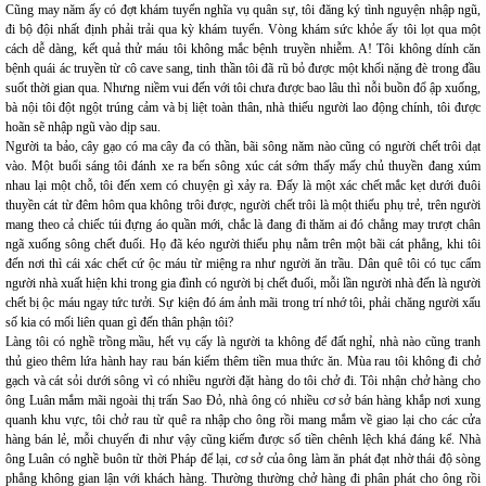
Cũng may năm ấy có đợt khám tuyển nghĩa vụ quân sự, tôi đăng ký tình nguyện nhập ngũ,
đi bộ đội nhất định phải trải qua kỳ khám tuyển. Vòng khám sức khỏe ấy tôi lọt qua một
cách dễ dàng, kết quả thử máu tôi không mắc bệnh truyền nhiễm. A! Tôi không dính căn
bệnh quái ác truyền từ cô cave sang, tinh thần tôi đã rũ bỏ được một khối nặng đè trong đầu
suốt thời gian qua. Nhưng niềm vui đến với tôi chưa được bao lâu thì nỗi buồn đổ ập xuống,
bà nội tôi đột ngột trúng cảm và bị liệt toàn thân, nhà thiếu người lao động chính, tôi được
hoãn sẽ nhập ngũ vào dịp sau.
Người ta bảo, cây gạo có ma cây đa có thần, bãi sông năm nào cũng có người chết trôi dạt
vào. Một buổi sáng tôi đánh xe ra bến sông xúc cát sớm thấy mấy chủ thuyền đang xúm
nhau lại một chỗ, tôi đến xem có chuyện gì xảy ra. Đấy là một xác chết mắc kẹt dưới đuôi
thuyền cát từ đêm hôm qua không trôi được, người chết trôi là một thiếu phụ trẻ, trên người
mang theo cả chiếc túi đựng áo quần mới, chắc là đang đi thăm ai đó chẳng may trượt chân
ngã xuống sông chết đuối. Họ đã kéo người thiếu phụ nằm trên một bãi cát phẳng, khi tôi
đến nơi thì cái xác chết cứ ộc máu từ miệng ra như người ăn trầu. Dân quê tôi có tục cấm
người nhà xuất hiện khi trong gia đình có người bị chết đuối, mỗi lần người nhà đến là người
chết bị ộc máu ngay tức tưởi. Sự kiện đó ám ảnh mãi trong trí nhớ tôi, phải chăng người xấu
số kia có mối liên quan gì đến thân phận tôi?
Làng tôi có nghề trồng mầu, hết vụ cấy là người ta không để đất nghỉ, nhà nào cũng tranh
thủ gieo thêm lứa hành hay rau bán kiếm thêm tiền mua thức ăn. Mùa rau tôi không đi chở
gạch và cát sỏi dưới sông vì có nhiều người đặt hàng do tôi chở đi. Tôi nhận chở hàng cho
ông Luân mắm mãi ngoài thị trấn Sao Đỏ, nhà ông có nhiều cơ sở bán hàng khắp nơi xung
quanh khu vực, tôi chở rau từ quê ra nhập cho ông rồi mang mắm về giao lại cho các cửa
hàng bán lẻ, mỗi chuyến đi như vậy cũng kiếm được số tiền chênh lệch khá đáng kể. Nhà
ông Luân có nghề buôn từ thời Pháp để lại, cơ sở của ông làm ăn phát đạt nhờ thái độ sòng
phẳng không gian lận với khách hàng. Thường thường chở hàng đi phân phát cho ông rồi