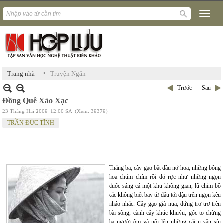
›
Trang nhà
Truyện Ngắn
Trước
Sau
Đồng Quê Xào Xạc
23 Tháng Hai 2009
12:00 SA
(Xem: 39379)
TRẦN ĐỨC TĨNH
Tháng ba, cây gạo bắt đầu nở hoa, những bông
hoa chúm chím rồi đỏ rực như những ngọn
đuốc sáng cả một khu không gian, lũ chim bồ
các không biết bay từ đâu tới đậu trên ngọn kêu
nháo nhác. Cây gạo già nua, đứng trơ trơ trên
bãi sông, cành cây khúc khuỷu, gốc to chừng
ba người ôm và nổi lên những cái u sần sùi