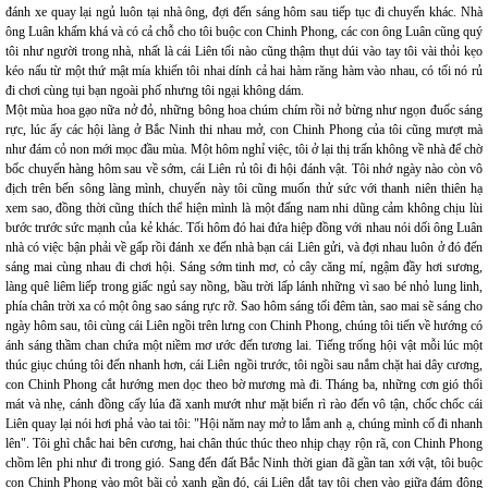
đánh xe quay lại ngủ luôn tại nhà ông, đợi đến sáng hôm sau tiếp tục đi chuyến khác. Nhà
ông Luân khấm khá và có cả chỗ cho tôi buộc con Chinh Phong, các con ông Luân cũng quý
tôi như người trong nhà, nhất là cái Liên tối nào cũng thậm thụt dúi vào tay tôi vài thỏi kẹo
kéo nấu từ một thứ mật mía khiến tôi nhai dính cả hai hàm răng hàm vào nhau, có tối nó rủ
đi chơi cùng tụi bạn ngoài phố nhưng tôi ngại không dám.
Một mùa hoa gạo nữa nở đỏ, những bông hoa chúm chím rồi nở bừng như ngọn đuốc sáng
rực, lúc ấy các hội làng ở Bắc Ninh thi nhau mở, con Chinh Phong của tôi cũng mượt mà
như đám cỏ non mới mọc đầu mùa. Một hôm nghỉ việc, tôi ở lại thị trấn không về nhà để chờ
bốc chuyến hàng hôm sau về sớm, cái Liên rủ tôi đi hội đánh vật. Tôi nhớ ngày nào còn vô
địch trên bến sông làng mình, chuyến này tôi cũng muốn thử sức với thanh niên thiên hạ
xem sao, đồng thời cũng thích thể hiện mình là một đấng nam nhi dũng cảm không chịu lùi
bước trước sức mạnh của kẻ khác. Tối hôm đó hai đứa hiệp đồng với nhau nói dối ông Luân
nhà có việc bận phải về gấp rồi đánh xe đến nhà bạn cái Liên gửi, và đợi nhau luôn ở đó đến
sáng mai cùng nhau đi chơi hội. Sáng sớm tinh mơ, cỏ cây căng mí, ngậm đầy hơi sương,
làng quê liêm liếp trong giấc ngủ say nồng, bầu trời lấp lánh những vì sao bé nhỏ lung linh,
phía chân trời xa có một ông sao sáng rực rỡ. Sao hôm sáng tối đêm tàn, sao mai sẽ sáng cho
ngày hôm sau, tôi cùng cái Liên ngồi trên lưng con Chinh Phong, chúng tôi tiến về hướng có
ánh sáng thầm chan chứa một niềm mơ ước đến tương lai. Tiếng trống hội vật mỗi lúc một
thúc giục chúng tôi đến nhanh hơn, cái Liên ngồi trước, tôi ngồi sau nắm chặt hai dây cương,
con Chinh Phong cắt hướng men dọc theo bờ mương mà đi. Tháng ba, những cơn gió thổi
mát và nhẹ, cánh đồng cấy lúa đã xanh mướt như mặt biển rì rào đến vô tận, chốc chốc cái
Liên quay lại nói hơi phả vào tai tôi: "Hội năm nay mở to lắm anh ạ, chúng mình cố đi nhanh
lên". Tôi ghì chắc hai bên cương, hai chân thúc thúc theo nhịp chạy rộn rã, con Chinh Phong
chồm lên phi như đi trong gió. Sang đến đất Bắc Ninh thời gian đã gần tan xới vật, tôi buộc
con Chinh Phong vào một bãi cỏ xanh gần đó, cái Liên dắt tay tôi chen vào giữa đám đông