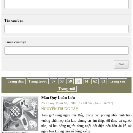
Tên của bạn
Email của bạn
Trang đầu
Trang trước
57
58
59
60
61
62
63
Trang sau
Trang cuối
Máu Quỷ Luân Lưu
25 Tháng Mười Một 2008
12:00 SA
(Xem: 34897)
NGUYỄN TRUNG TÂY
Tám giờ sáng ngày thứ Bẩy, trong căn phòng nhỏ hình hộp
vuông chật hẹp của khu chung cư ẩm thấp, tối tăm, và nghèo
nàn, có hai bóng người đang ngồi đối diện bên bàn ăn kê sát
ngay bên khung cửa sổ bằng kiếng.