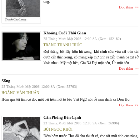
ong.
Đọc thêm
Khoảng Cuối Thời Gian
25 Tháng Mười Một 2008
12:00 SA
(Xem: 152182)
TRANG THANH TRÚC
Đợi thằng bồ Tây hôn hít xong, khi cánh cửa vừa cài trên cài
dưới cẩn thận xong, cô mang xấp thư tình ra xếp thành ba xứ sở
khác nhau: Mỹ một bên, Gia Nã Đại một bên, Úc một bên.
Đọc thêm
Sống
25 Tháng Mười Một 2008
12:00 SA
(Xem: 55763)
HOÀNG VĂN THUẤN
Hôm qua tôi tình cờ đọc một bài trên một tờ báo Việt Ngữ nói về nam danh ca Don Ho.
Đọc thêm
Căn Phòng Bên Cạnh
23 Tháng Mười Một 2008
12:00 SA
(Xem: 36996)
BÙI NGỌC KHÔI
Đêm hôm trước Thư đã cho tôi tất cả, cho tôi mối tình của nàng,