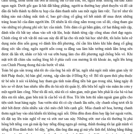
cánh đồng, thoai thoải hai bên là những bãi cỏ thả trâu, bò, ngựa hoặc những bãi dâu xanh
ngun ngút. Dưới gốc gạo là bãi đất bằng phẳng, người ta thường hay phơi thuyền và đổ cát
dần dà biến thành tụ điểm tụ họp của đám thanh niên sau một ngày làm việc. Tụi trẻ như tôi
thằng nào mà chẳng mắc tính sĩ, bao giờ cũng cố gắng trổ hết mình để mua được những
tràng hoan hô của đám người lớn. Dĩ nhiên là tôi cũng nằm trong con số đó, cũng tham gia
vào những trò phung phí sức lực của mình. Trên đám cỏ gà bằm giặm, cứ hai thằng một cặp,
đánh trần rồi bắt tay nhau vào sới vật lộn, hoặc thành từng cặp cõng nhau chơi đạp ngựa.
Chính cũng từ sới vật đó mà sau này đã để lại cho tôi một bài học nhớ đời, tôi luôn luôn sử
dụng món đòn uốn gọng vó đánh lừa đối phương, chỉ cần lừa khéo khi hắn đang cố gắng
dùng sức tấn công, ngửa người uốn cong ra đằng sau làm hắn tưởng mình lấm lưng nên
được đà lấn tới, nhân cơ hội vít vai ưỡn bụng làm cho đối phương ngã chổng bốn vó. Khi
mặt trời đã chìm sâu xuống lòng hồ ở phía cuối con mương là tôi khoác áo, ngồi lên lưng
con Chinh Phong thong thả rảo bước về nhà.
Toàn bộ gia sản trong nhà tôi do của ông bà nội để lại, ngôi nhà ngói mũi năm gian xây từ
thời Pháp thuộc, bộ bàn ghế, rương, sập sắm tận ở Đồng Kỵ về. Bố tôi quen thói phụ thuộc
từ bé nên ít nói và không hay tham gia tính toán đồng tiền bát gạo trong nhà, hàng ngày đi
kéo xe về được bao nhiêu tiền đều do bà nội tôi quản lý, đến bữa bố ngồi vào mâm ăn cơm y
một người làm công. Như tôi đã nói, nhà tôi có năm gian, một gian bên phải là của bà và hai
đứa em tôi nằm, gian bên trái là của bố và dì Hoa. Tôi lớn hơn thì nằm ngoài gian giữa cho
tiện sinh hoạt hàng ngày. Sau vườn nhà tôi có cây chanh lâu niên, cây chanh sống tươi tốt là
nhờ bởi được chôn nhiều xác chó mèo chết bên cạnh gốc. Mùa chanh nở hoa, hương chanh
thơm ngát bay vào nhà khiến tôi không ngủ nổi. Đêm đêm đom đóm bay lập loè ngoài vườn,
tôi đặt tay lên trán nghĩ về mẹ và ước mơ sau này. Những ước mơ của tôi thường bị phá
hỏng bởi tiếng con gà mái ấp hay tiếng động ngựa gõ móng, thỉnh thoảng tôi lại giật mình vì
tiếng dì Hoa đánh thức bố dậy, "gớm, đàn ông đàn ang gì mà yếu lính thế, không bằng thằng