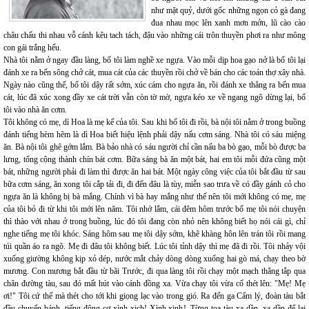
như mặt quỷ, dưới gốc những ngọn cỏ gà đang
đua nhau mọc lên xanh mơn mởn, lũ cào cào
châu chấu thi nhau vỗ cánh kêu tach tách, đậu vào những cái trôn thuyền phơi ra như mông
con gái trắng hếu.
Nhà tôi nằm ở ngay đầu làng, bố tôi làm nghề xe ngựa. Vào mỗi dịp hoa gạo nở là bố tôi lại
đánh xe ra bến sông chở cát, mua cát của các thuyền rồi chở về bán cho các toán thợ xây nhà.
Ngày nào cũng thế, bố tôi dậy rất sớm, xúc cám cho ngựa ăn, rồi đánh xe thẳng ra bến mua
cát, lúc đã xúc xong đầy xe cát trời vẫn còn tờ mờ, ngựa kéo xe về ngang ngõ dừng lại, bố
tôi vào nhà ăn cơm.
Tôi không có mẹ, dì Hoa là mẹ kế của tôi. Sau khi bố tôi đi rồi, bà nội tôi nằm ở trong buồng
đánh tiếng hèm hẽm là dì Hoa biết hiệu lệnh phải dậy nấu cơm sáng. Nhà tôi có sáu miệng
ăn. Bà nội tôi ghê gớm lắm. Bà bảo nhà có sáu người chỉ cần nấu ba bò gạo, mỗi bò được ba
lưng, tổng cộng thành chín bát cơm. Bữa sáng bà ăn một bát, hai em tôi mỗi đứa cũng một
bát, những người phải đi làm thì được ăn hai bát. Một ngày công việc của tôi bắt đầu từ sau
bữa cơm sáng, ăn xong tôi cắp tải đi, đi đến đâu là tùy, miễn sao trưa về có đầy gánh cỏ cho
ngựa ăn là không bị bà mắng. Chính vì bà hay mắng như thế nên tôi mới không có mẹ, mẹ
của tôi bỏ đi từ khi tôi mới lên năm. Tôi nhớ lắm, cái đêm hôm trước bố mẹ tôi nói chuyện
thì thào với nhau ở trong buồng, lúc đó tôi đang còn nhỏ nên không biết họ nói cái gì, chỉ
nghe tiếng mẹ tôi khóc. Sáng hôm sau mẹ tôi dậy sớm, khẽ khàng hôn lên trán tôi rồi mang
túi quần áo ra ngõ. Mẹ đi đâu tôi không biết. Lúc tôi tỉnh dậy thì mẹ đã đi rồi. Tôi nhảy vội
xuống giường không kịp xỏ dép, nước mắt chảy dòng dòng xuống hai gò má, chạy theo bờ
mương. Con mương bắt đầu từ bãi Trước, đi qua làng tôi rồi chạy một mạch thẳng tắp qua
chân đường tàu, sau đó mất hút vào cánh đồng xa. Vừa chạy tôi vừa cố thét lên: "Mẹ! Mẹ
ơi!" Tôi cứ thế mà thét cho tới khi giọng lạc vào trong gió. Ra đến ga Cẩm lý, đoàn tàu bắt
đầu chuyển bánh, tiếng động cơ xình xịch! Xình xịnh!. Từng toa tàu xa dần, xa dần để lại