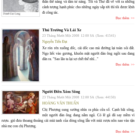
thân thể nàng và tâm tư nàng. Tôi và Thư đã vẽ vời ra những
cảnh tượng hạnh phúc cho những ngày sắp tới thì tôi được lệnh
đi công tác.
Đọc thêm
Thủ Trưởng Và Lái Xe
23 Tháng Mười Một 2008
12:00 SA
(Xem: 41541)
Nguyễn Tiến Đạt
Xe rón rén xuống dốc, cái dốc cao mà đường lại toàn sỏi đất.
Ngọ liếc vào gương, khuôn mặt người đàn ông ngồi sau đang
dãn ra. "Sao lão ta lại sợ chết thế nhỉ..."
Đọc thêm
Người Điên Xóm Sông
23 Tháng Mười Một 2008
12:00 SA
(Xem: 44150)
HOÀNG VĂN THUẤN
Chị Phượng sung sướng nhìn ra phía cửa sổ. Cạnh bãi sông,
một người đàn ông đang nằm ngủ. Có lẽ gã đã say mềm vì
rượu. gió đưa thoang thoảng cái mùi tanh của dòng sông lẫn với mùi rượu nôn nao vào tận
nhà mẹ con chị Phượng.
Đọc thêm