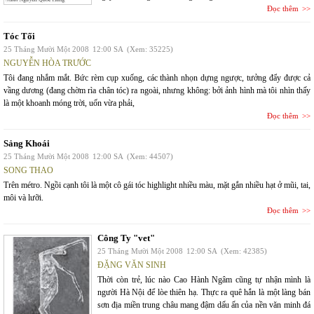
Đọc thêm
Tóc Tối
25 Tháng Mười Một 2008
12:00 SA
(Xem: 35225)
NGUYỄN HÒA TRƯỚC
Tôi đang nhắm mắt. Bức rèm cụp xuống, các thành nhọn dựng ngược, tưởng đẩy được cả
vầng dương (đang chờm rìa chân tóc) ra ngoài, nhưng không: bởi ảnh hình mà tôi nhìn thấy
là một khoanh móng trời, uốn vừa phải,
Đọc thêm
Sảng Khoái
25 Tháng Mười Một 2008
12:00 SA
(Xem: 44507)
SONG THAO
Trên métro. Ngồi cạnh tôi là một cô gái tóc highlight nhiều màu, mặt gắn nhiều hạt ở mũi, tai,
môi và lưỡi.
Đọc thêm
Công Ty "vet"
25 Tháng Mười Một 2008
12:00 SA
(Xem: 42385)
ĐẶNG VĂN SINH
Thời còn trẻ, lúc nào Cao Hành Ngâm cũng tự nhận mình là
người Hà Nội để lòe thiên hạ. Thực ra quê hắn là một làng bán
sơn địa miền trung châu mang đậm dấu ấn của nền văn minh đá