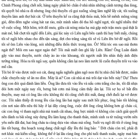
Chinh Phong cũng chết nốt, hàng ngày phải bó chân ở nhà nhìn những cảnh tượng đau lòng,
tôi quyết bỏ nhà ra đi nhưng ông chủ thuyền cũ gọi xuống sông làm nghề lấy cát, tôi xuống
thuyền làm anh thợ hút cát. Ở trên thuyền kể ra cũng thật thỏa mái, bốn bề mênh mông sóng
gió, đêm đêm nghe sóng hát rạt rào, một mình nằm đó tha hồ nghĩ ngợi, tôi nghĩ nhiều thứ
về cuộc sống. Một hôm, trời đổ mưa, giữa cái nóng mùa hạ mà gặp một trận mưa quả thật là
mát mẻ, bất chợt tôi nghĩ đến Liên, giá lúc này có Liên ngồi bên cạnh thì hay biết mấy, chúng
tôi sẽ ngồi bên nhau cho đến tận sáng, đợi cho trăng sáng tôi sẽ rủ Liên lên bờ đê ngồi. Rồi
tôi sẽ ôm Liên vào lòng, nói những điều thổn thức trong tim. Ôi! Mùi tóc em sao mà thơm
ngát thế! Môi em sao ngọt ngào thế! Tôi mải miết ôm ghì lấy Liên. Rầm! Ông Luân đánh
gậy vào mui thuyền, nước chảy ào ào vào khoang, tôi ngước mắt lên nhìn thấy ánh điện
tưởng trăng. Hóa ra tôi ngủ say, quên không cắm lại neo làm nước lũ cuốn thuyền trôi va vào
mố cầu.
Tôi bò lê vào được một soi cát, đang ngấu nghiến gặm ngô non thì bị nhà chủ bắt được, mẩm
chắc chuyến này sẽ ăn no đòn. Mày là ai? Con cái nhà ai mà trôi dạt vào bến này? Dạ! Thưa
ông con đói quá đành làm liều. Ông lão đưa tôi vào lều và nấu cơm trắng cho ăn, tôi đã nhịn
đói hơn một ngày nay rồi, bưng bát cơm mà lòng cảm thấy ấm lại. Tôi sợ họ sẽ bắt đền
thuyền, may mà có ông lão cứu không thì tôi cũng chết đói mất, đang chết đuối lại vớ được
cọc. Tôi nắm thiếp đi trong lều của ông lão hai ngày sau mới hồi phục, ông bảo tôi không
còn nơi nào đến nữa thì hãy ở lại đây cùng ông, cuộc đời ông cũng không hơn gì cháu cả,
các con ông vì tham ngôi nhà mà tranh cãi nhau, ông bực mình vì không còn cách giải quyết
nên đành ra bãi sông này dựng lều làm lụng cho thanh thản, mình sinh ra từ ruộng vườn nên
yêu mến đất đai, hai ông cháu ta cùng dựa vào nhau mà sống. Suốt vụ ngô đó tôi ở cùng ông
lão tốt bụng, thu hoạch xong đang chất ngô đầy lều thì ông bảo: " Đời cháu còn trẻ, phải đi
nơi khác mà kiếm sống, không thể ở lại lâu cùng ông cho phí tuổi thanh xuân, ngày mai bán