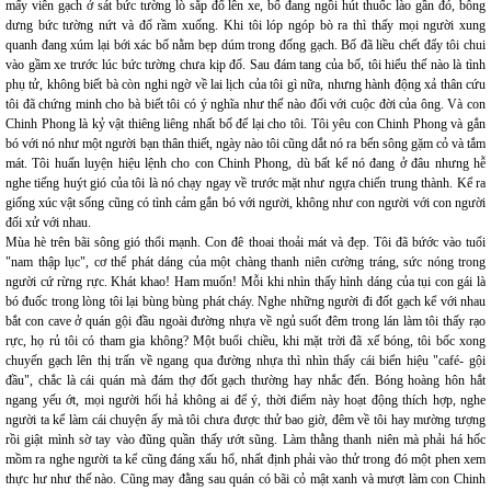
mấy viên gạch ở sát bức tường lò sắp đổ lên xe, bố đang ngồi hút thuốc lào gần đó, bỗng
dưng bức tường nứt và đổ rầm xuống. Khi tôi lóp ngóp bò ra thì thấy mọi người xung
quanh đang xúm lại bới xác bố nằm bẹp dúm trong đống gạch. Bố đã liều chết đẩy tôi chui
vào gầm xe trước lúc bức tường chưa kịp đổ. Sau đám tang của bố, tôi hiểu thế nào là tình
phụ tử, không biết bà còn nghi ngờ về lai lịch của tôi gì nữa, nhưng hành động xả thân cứu
tôi đã chứng minh cho bà biết tôi có ý nghĩa như thế nào đối với cuộc đời của ông. Và con
Chinh Phong là kỷ vật thiêng liêng nhất bố để lại cho tôi. Tôi yêu con Chinh Phong và gắn
bó với nó như một người bạn thân thiết, ngày nào tôi cũng dắt nó ra bến sông gặm cỏ và tắm
mát. Tôi huấn luyện hiệu lệnh cho con Chinh Phong, dù bất kể nó đang ở đâu nhưng hễ
nghe tiếng huýt gió của tôi là nó chạy ngay về trước mặt như ngựa chiến trung thành. Kể ra
giống xúc vật sống cũng có tình cảm gắn bó với người, không như con người với con người
đối xử với nhau.
Mùa hè trên bãi sông gió thổi mạnh. Con đê thoai thoải mát và đẹp. Tôi đã bứớc vào tuổi
"nam thập lục", cơ thể phát dáng của một chàng thanh niên cường tráng, sức nóng trong
người cứ rừng rực. Khát khao! Ham muốn! Mỗi khi nhìn thấy hình dáng của tụi con gái là
bó đuốc trong lòng tôi lại bùng bùng phát cháy. Nghe những người đi đốt gạch kể với nhau
bắt con cave ở quán gội đầu ngoài đường nhựa về ngủ suốt đêm trong lán làm tôi thấy rạo
rực, họ rủ tôi có tham gia không? Một buổi chiều, khi mặt trời đã xế bóng, tôi bốc xong
chuyến gạch lên thị trấn về ngang qua đường nhựa thì nhìn thấy cái biển hiệu "café- gội
đầu", chắc là cái quán mà đám thợ đốt gạch thường hay nhắc đến. Bóng hoàng hôn hắt
ngang yếu ớt, mọi người hối hả không ai để ý, thời điểm này hoạt động thích hợp, nghe
người ta kể làm cái chuyện ấy mà tôi chưa được thử bao giờ, đêm về tôi hay mường tượng
rồi giật mình sờ tay vào đũng quần thấy ướt sũng. Làm thằng thanh niên mà phải há hốc
mồm ra nghe người ta kể cũng đáng xấu hổ, nhất định phải vào thử trong đó một phen xem
thực hư như thế nào. Cũng may đằng sau quán có bãi cỏ mật xanh và mượt làm con Chinh