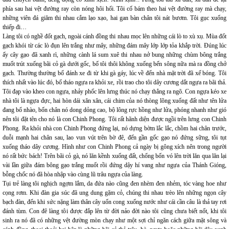
phía sau hai vệt đường ray còn nóng hôi hổi. Tôi cố bám theo hai vệt đường ray mà chạy,
những viên đá giăm thi nhau cắm lạo xạo, hai gan bàn chân tôi nát bươm. Tôi gục xuống
thiếp đi…
Làng tôi có nghề đốt gạch, ngoài cánh đồng thi nhau mọc lên những cái lò to xù xụ. Mùa đốt
gạch khói từ các lò đụn lên trắng như mây, những đám mây lớp lớp tỏa khắp trời. Đúng lúc
ấy cây gạo đã xanh rì, những cành lá sum xuê thi nhau nở bung những chùm bông trắng
muốt trút xuống bãi cỏ gà dưới gốc, bố tôi thôi không xuống bến sông nữa mà ra đồng chở
gạch. Thường thường bố đánh xe đi từ khi gà gáy, lúc về đến nhà mặt trời đã xế bóng. Tôi
thích nhất vào lúc đó, bố tháo ngựa ra khỏi xe, rồi trao cho tôi dây cương dắt ngựa ra bãi thả.
Tôi đạp vào kheo con ngựa, nhảy phốc lên lưng thúc nó chạy thẳng ra ngõ. Con ngựa kéo xe
nhà tôi là ngựa đực, hai hòn dái xăn xăn, cái chim của nó thòng lõng xuống đất như tên lửa
đang bổ nhào, bốn chân nó dong dỏng cao, bộ lông rực hồng như lửa, phóng nhanh như gió
nên tôi đặt tên cho nó là con Chinh Phong. Tôi rất hãnh diện được ngồi trên lưng con Chinh
Phong. Ra khỏi nhà con Chinh Phong đứng lại, nó dựng bờm lắc lắc, chồm hai chân trước,
duỗi mạnh hai chân sau, lao vun vút trên bờ đê, đến gần gốc gạo nó đứng sững, tôi tụt
xuống tháo dây cương. Hình như con Chinh Phong cả ngày bị gông xích nên trong người
nó rất bức bách! Trên bãi cỏ gà, nó lăn kềnh xuống đất, chổng bốn vó lên trời lăn qua lăn lại
vài lần giữa đám bông gạo trắng muốt rồi đứng dậy hí vang như ngựa của Thánh Gióng,
bỗng chốc nó đã hòa nhập vào cùng lũ trâu ngựa của làng.
Tụi trẻ làng tôi nghịch ngợm lắm, da đứa nào cũng đen nhèm đen nhẻm, tóc vàng hoe như
cọng rơm. Khi đàn gia súc đã ung dung gặm cỏ, chúng thi nhau trèo lên những ngọn cây
bạch đàn, đến khi sức nặng làm thân cây uốn cong xuống nước như cái cần câu là thả tay rơi
đánh tùm. Con đê làng tôi được đắp lên từ đời nảo đời nào tôi cũng chưa biết nốt, khi tôi
sinh ra nó đã có những vệt đường mòn chạy như một sợi chỉ ngăn cách giữa mặt sông và