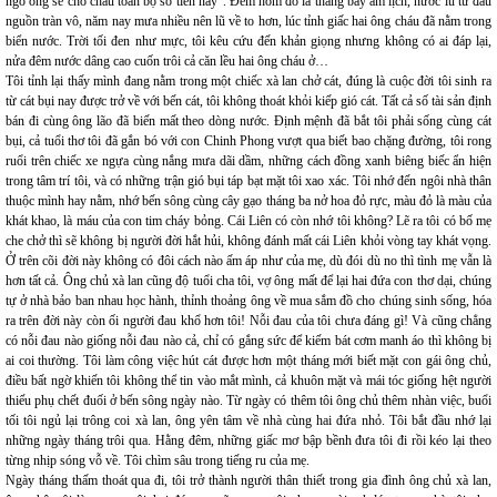
ngô ông sẽ cho cháu toàn bộ số tiền này". Đêm hôm đó là tháng bảy âm lịch, nước lũ từ đầu
nguồn tràn vô, năm nay mưa nhiều nên lũ về to hơn, lúc tỉnh giấc hai ông cháu đã nằm trong
biển nước. Trời tối đen như mực, tôi kêu cứu đến khản giọng nhưng không có ai đáp lại,
nửa đêm nước dâng cao cuốn trôi cả căn lều hai ông cháu ở…
Tôi tỉnh lại thấy mình đang nằm trong một chiếc xà lan chở cát, đúng là cuộc đời tôi sinh ra
từ cát bụi nay được trở về với bến cát, tôi không thoát khỏi kiếp gió cát. Tất cả số tài sản định
bán đi cùng ông lão đã biến mất theo dòng nước. Định mệnh đã bắt tôi phải sống cùng cát
bụi, cả tuổi thơ tôi đã gắn bó với con Chinh Phong vượt qua biết bao chặng đường, tôi rong
ruổi trên chiếc xe ngựa cùng nắng mưa dãi dầm, những cách đồng xanh biêng biếc ẩn hiện
trong tâm trí tôi, và có những trận gió bụi táp bạt mặt tôi xao xác. Tôi nhớ đến ngôi nhà thân
thuộc mình hay nằm, nhớ bến sông cùng cây gạo tháng ba nở hoa đỏ rực, màu đỏ là màu của
khát khao, là máu của con tim cháy bỏng. Cái Liên có còn nhớ tôi không? Lẽ ra tôi có bố mẹ
che chở thì sẽ không bị người đời hắt hủi, không đánh mất cái Liên khỏi vòng tay khát vọng.
Ở trên cõi đời này không có đôi cách nào ấm áp như của mẹ, dù đói dù no thì tình mẹ vẫn là
hơn tất cả. Ông chủ xà lan cũng độ tuổi cha tôi, vợ ông mất để lại hai đứa con thơ dại, chúng
tự ở nhà bảo ban nhau học hành, thỉnh thoảng ông về mua sắm đồ cho chúng sinh sống, hóa
ra trên đời này còn ối người đau khổ hơn tôi! Nỗi đau của tôi chưa đáng gì! Và cũng chẳng
có nỗi đau nào giống nỗi đau nào cả, chỉ có gắng sức để kiếm bát cơm manh áo thì không bị
ai coi thường. Tôi làm công việc hút cát được hơn một tháng mới biết mặt con gái ông chủ,
điều bất ngờ khiến tôi không thể tin vào mắt mình, cả khuôn mặt và mái tóc giống hệt người
thiếu phụ chết đuối ở bến sông ngày nào. Từ ngày có thêm tôi ông chủ thêm nhàn việc, buổi
tối tôi ngủ lại trông coi xà lan, ông yên tâm về nhà cùng hai đứa nhỏ. Tôi bắt đầu nhớ lại
những ngày tháng trôi qua. Hằng đêm, những giấc mơ bập bềnh đưa tôi đi rồi kéo lại theo
từng nhịp sóng vỗ về. Tôi chìm sâu trong tiếng ru của mẹ.
Ngày tháng thấm thoát qua đi, tôi trở thành người thân thiết trong gia đình ông chủ xà lan,