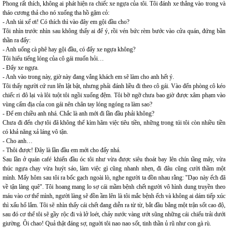
Phong rất thích, không ai phát hiện ra chiếc xe ngựa của tôi. Tôi đánh xe thẳng vào trong và
tháo cương thả cho nó xuống tha hồ gặm cỏ:
- Anh tài xế ơi! Có thích thì vào đây em gội đầu cho?
Tôi nhìn trước nhìn sau không thấy ai để ý, rồi vén bức rèm bước vào cửa quán, đứng bần
thần ra đấy:
- Anh uống cà phê hay gội đầu, có đẩy xe ngựa không?
Tôi hiểu tiếng lóng của cô gái muốn hỏi…
- Đẩy xe ngựa.
- Anh vào trong này, giờ này đang vắng khách em sẽ làm cho anh hết ý.
Tôi thấy người cứ run lên lật bật, nhưng phải đánh liều đi theo cô gái. Vào đến phòng cô kéo
chiếc ri đô lại và lôi tuột tôi ngồi xuống đệm. Tôi bỡ ngỡ chưa bao giờ được xâm phạm vào
vùng cấm địa của con gái nên chân tay lóng ngóng ra làm sao?
- Để em chiều anh nhá. Chắc là anh mới đi lần đầu phải không?
Chưa đi đến chợ tôi đã không thể kìm hãm việc tiêu tiền, những trong túi tôi còn nhiều tiền
có khả năng xả láng vô tận.
- Cho anh…
- Thôi được! Đây là lần đầu em mới cho đấy nhá.
Sau lần ở quán café khiến đầu óc tôi như vừa được siêu thoát bay lên chín tầng mây, vừa
thúc ngựa chạy vừa huýt sáo, làm việc gì cũng nhanh nhẹn, đi đâu cũng cười thầm một
mình. Mấy hôm sau tôi ra bốc gạch ngoài lò, nghe người ta đồn nhau rằng: "Dạo này ếch đã
về tận làng quê". Tôi hoang mang lo sợ cái mầm bệnh chết người vô hình dung truyền theo
máu vào cơ thể mình, người làng sẽ đồn ầm lên là tôi mắc bệnh ếch và không ai dám tiếp xúc
thì xấu hổ lắm. Tôi sẽ nhìn thấy cái chết đang diễn ra từ từ, bắt đầu bằng một trận sốt cao độ,
sau đó cơ thể tôi sẽ gầy rộc đi và lở loét, chảy nước vàng ướt sũng những cái chiếu trải dưới
giường. Ôi chao! Quả thật đáng sợ, nguời tôi nao nao sốt, tinh thần ủ rũ như con gà rù.