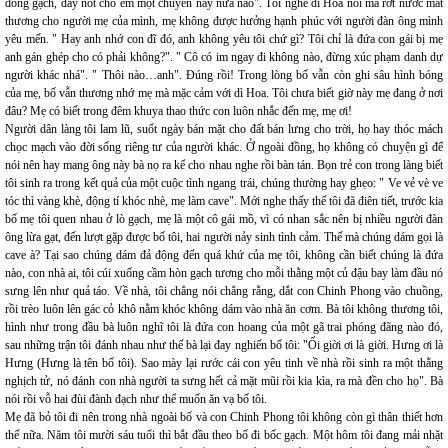
đóng gạch, đẩy nốt cho em một chuyến này nữa nào". Tôi nghe dì Hoa nói mà rớt nước mắt
thương cho người mẹ của mình, mẹ không được hưởng hạnh phúc với người đàn ông mình
yêu mến. " Hay anh nhớ con đĩ đó, anh không yêu tôi chứ gì? Tôi chỉ là đứa con gái bị mẹ
anh gán ghép cho có phải không?". " Cô có im ngay đi không nào, đừng xúc phạm danh dự
người khác nhá". " Thôi nào…anh". Đúng rồi! Trong lòng bố vẫn còn ghi sâu hình bóng
của mẹ, bố vẫn thương nhớ mẹ mà mặc cảm với dì Hoa. Tôi chưa biết giờ này mẹ đang ở nơi
đâu? Mẹ có biết trong đêm khuya thao thức con luôn nhắc đến mẹ, mẹ ơi!
Người dân làng tôi lam lũ, suốt ngày bán mặt cho đất bán lưng cho trời, họ hay thóc mách
chọc mạch vào đời sống riêng tư của người khác. Ở ngoài đồng, họ không có chuyện gì để
nói nên hay mang ông này bà nọ ra kể cho nhau nghe rồi bàn tán. Bọn trẻ con trong làng biết
tôi sinh ra trong kết quả của một cuộc tình ngang trái, chúng thường hay ghẹo: " Ve vẻ vè ve
tóc thì vàng khè, động tí khóc nhè, mẹ làm cave". Mới nghe thấy thế tôi đã điên tiết, trước kia
bố mẹ tôi quen nhau ở lò gạch, mẹ là một cô gái mồ, vì có nhan sắc nên bị nhiều người đàn
ông lừa gạt, đến lượt gặp được bố tôi, hai người nảy sinh tình cảm. Thế mà chúng dám gọi là
cave à? Tại sao chúng dám đả động đến quá khứ của mẹ tôi, không cần biết chúng là đứa
nào, con nhà ai, tôi cúi xuống cầm hòn gạch tương cho mỗi thằng một củ đậu bay làm đầu nó
sưng lên như quả táo. Về nhà, tôi chẳng nói chẳng rằng, dắt con Chinh Phong vào chuồng,
rồi trèo luôn lên gác cỏ khô nằm khóc không dám vào nhà ăn cơm. Bà tôi không thương tôi,
hình như trong đầu bà luôn nghĩ tôi là đứa con hoang của một gã trai phóng đãng nào đó,
sau những trận tôi đánh nhau như thế bà lại đay nghiến bố tôi: "Ối giời ơi là giời. Hưng ơi là
Hưng (Hưng là tên bố tôi). Sao mày lại rước cái con yêu tinh về nhà rồi sinh ra một thằng
nghịch tử, nó đánh con nhà người ta sưng hết cả mặt mũi rồi kia kìa, ra mà đền cho họ". Bà
nói rồi vỗ hai đùi đành đạch như thể muốn ăn vạ bố tôi.
Mẹ đã bỏ tôi đi nên trong nhà ngoài bố và con Chinh Phong tôi không còn gì thân thiết hơn
thế nữa. Năm tôi mười sáu tuổi thì bắt đầu theo bố đi bốc gạch. Một hôm tôi đang mải nhặt