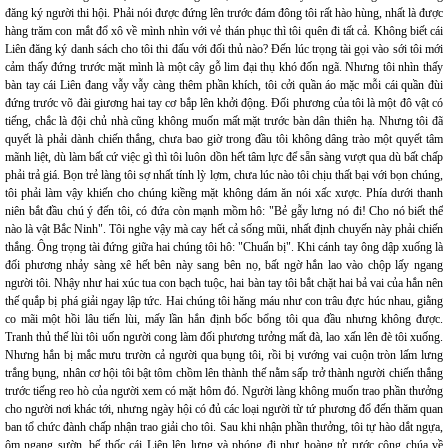
đăng ký người thi hội. Phải nói được đứng lên trước đám đông tôi rất hào hùng, nhất là được
hàng trăm con mắt đổ xô về mình nhìn với vẻ thán phục thì tôi quên đi tất cả. Không biết cái
Liên đăng ký danh sách cho tôi thi đấu với đối thủ nào? Đến lúc trọng tài gọi vào sới tôi mới
cảm thấy đứng trước mặt mình là một cây gỗ lim đại thụ khó đốn ngã. Nhưng tôi nhìn thấy
bàn tay cái Liên đang vẫy vẫy càng thêm phần khích, tôi cởi quần áo mặc mỗi cái quần đùi
đứng trước võ đài giương hai tay cơ bắp lên khởi động. Đối phương của tôi là một đô vật có
tiếng, chắc là đội chủ nhà cũng không muốn mất mặt trước bàn dân thiên hạ. Nhưng tôi đã
quyết là phải dành chiến thắng, chưa bao giờ trong đầu tôi không dâng trào một quyết tâm
mãnh liệt, dù làm bất cứ việc gì thì tôi luôn dồn hết tâm lực để sẵn sàng vượt qua dù bất chấp
phải trả giá. Bọn trẻ làng tôi sợ nhất tính lỳ lợm, chưa lúc nào tôi chịu thất bại với bọn chúng,
tôi phải làm vậy khiến cho chúng kiềng mặt không dám ăn nói xấc xược. Phía dưới thanh
niên bắt đầu chú ý đến tôi, có đứa còn mạnh mồm hô: "Bẻ gẫy lưng nó đi! Cho nó biết thế
nào là vật Bắc Ninh". Tôi nghe vậy mà cay hết cả sống mũi, nhất định chuyến này phải chiến
thắng. Ông trọng tài đứng giữa hai chúng tôi hô: "Chuẩn bị". Khi cánh tay ông dập xuống là
đối phương nhảy sàng xê hết bên này sang bên nọ, bất ngờ hắn lao vào chộp lấy ngang
người tôi. Nhậy như hai xúc tua con bạch tuộc, hai bàn tay tôi bắt chặt hai bả vai của hắn nên
thế quắp bị phá giải ngay lập tức. Hai chúng tôi hăng máu như con trâu đực húc nhau, giằng
co mãi một hồi lâu tiến lùi, mấy lần hắn định bốc bổng tôi qua đầu nhưng không được.
Tranh thủ thế lùi tôi uốn người cong làm đối phương tưởng mất đà, lao xấn lên đè tôi xuống.
Nhưng hắn bị mắc mưu trườn cả người qua bụng tôi, rồi bị vướng vai cuộn tròn lấm lưng
trắng bụng, nhân cơ hội tôi bật tôm chồm lên thành thế nằm sấp trở thành người chiến thắng
trước tiếng reo hò của người xem có mặt hôm đó. Người làng không muốn trao phần thưởng
cho người nơi khác tới, nhưng ngày hội có đủ các loại người từ tứ phương đổ đến thăm quan
ban tổ chức đành chấp nhận trao giải cho tôi. Sau khi nhận phần thưởng, tôi tự hào dắt ngựa,
ôm ngang sườn, bế thốc cái Liên lên lưng và phóng đi như hoàng tử rước công chúa về