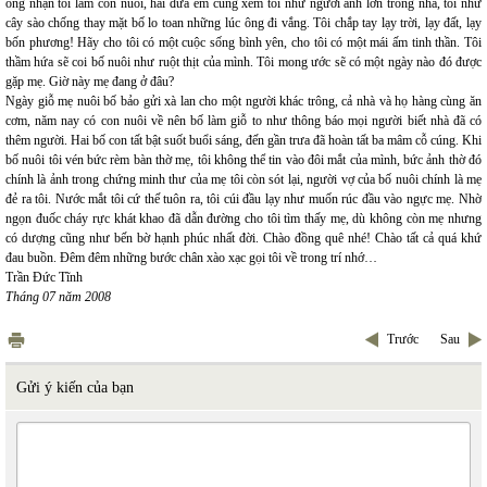
ông nhận tôi làm con nuôi, hai đứa em cũng xem tôi như người anh lớn trong nhà, tôi như
cây sào chống thay mặt bố lo toan những lúc ông đi vắng. Tôi chắp tay lạy trời, lạy đất, lạy
bốn phương! Hãy cho tôi có một cuộc sống bình yên, cho tôi có một mái ấm tinh thần. Tôi
thầm hứa sẽ coi bố nuôi như ruột thịt của mình. Tôi mong ước sẽ có một ngày nào đó được
gặp mẹ. Giờ này mẹ đang ở đâu?
Ngày giỗ mẹ nuôi bố bảo gửi xà lan cho một người khác trông, cả nhà và họ hàng cùng ăn
cơm, năm nay có con nuôi về nên bố làm giỗ to như thông báo mọi người biết nhà đã có
thêm người. Hai bố con tất bật suốt buổi sáng, đến gần trưa đã hoàn tất ba mâm cỗ cúng. Khi
bố nuôi tôi vén bức rèm bàn thờ mẹ, tôi không thể tin vào đôi mắt của mình, bức ảnh thờ đó
chính là ảnh trong chứng minh thư của mẹ tôi còn sót lại, người vợ của bố nuôi chính là mẹ
đẻ ra tôi. Nước mắt tôi cứ thế tuôn ra, tôi cúi đầu lạy như muốn rúc đầu vào ngực mẹ. Nhờ
ngọn đuốc cháy rực khát khao đã dẫn đường cho tôi tìm thấy mẹ, dù không còn mẹ nhưng
có dượng cũng như bến bờ hạnh phúc nhất đời. Chào đồng quê nhé! Chào tất cả quá khứ
đau buồn. Đêm đêm những bước chân xào xạc gọi tôi về trong trí nhớ…
Trần Đức Tĩnh
Tháng 07 năm 2008
Trước
Sau
Gửi ý kiến của bạn