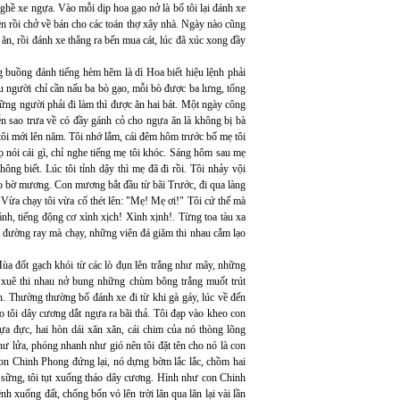
ghề xe ngựa. Vào mỗi dịp hoa gạo nở là bố tôi lại đánh xe
ền rồi chở về bán cho các toán thợ xây nhà. Ngày nào cũng
 ăn, rồi đánh xe thẳng ra bến mua cát, lúc đã xúc xong đầy
ng buồng đánh tiếng hèm hẽm là dì Hoa biết hiệu lệnh phải
u người chỉ cần nấu ba bò gạo, mỗi bò được ba lưng, tổng
ững người phải đi làm thì được ăn hai bát. Một ngày công
miễn sao trưa về có đầy gánh cỏ cho ngựa ăn là không bị bà
tôi mới lên năm. Tôi nhớ lắm, cái đêm hôm trước bố mẹ tôi
ọ nói cái gì, chỉ nghe tiếng mẹ tôi khóc. Sáng hôm sau mẹ
ông biết. Lúc tôi tỉnh dậy thì mẹ đã đi rồi. Tôi nhảy vội
 bờ mương. Con mương bắt đầu từ bãi Trước, đi qua làng
 Vừa chạy tôi vừa cố thét lên: "Mẹ! Mẹ ơi!" Tôi cứ thế mà
ánh, tiếng động cơ xình xịch! Xình xịnh!. Từng toa tàu xa
ệt đường ray mà chạy, những viên đá giăm thi nhau cắm lạo
Mùa đốt gạch khói từ các lò đụn lên trắng như mây, những
m xuê thi nhau nở bung những chùm bông trắng muốt trút
. Thường thường bố đánh xe đi từ khi gà gáy, lúc về đến
ho tôi dây cương dắt ngựa ra bãi thả. Tôi đạp vào kheo con
ựa đực, hai hòn dái xăn xăn, cái chim của nó thòng lõng
ư lửa, phóng nhanh như gió nên tôi đặt tên cho nó là con
on Chinh Phong đứng lại, nó dựng bờm lắc lắc, chồm hai
g sững, tôi tụt xuống tháo dây cương. Hình như con Chinh
h xuống đất, chổng bốn vó lên trời lăn qua lăn lại vài lần