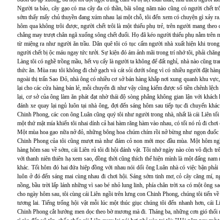
Người ta bảo, cây gạo có ma cây đa có thần, bãi sông năm nào cũng có người chết trô
sớm thấy mấy chủ thuyền đang xúm nhau lại một chỗ, tôi đến xem có chuyện gì xảy ra.
hôm qua không trôi được, người chết trôi là một thiếu phụ trẻ, trên người mang theo 
chẳng may trượt chân ngã xuống sông chết đuối. Họ đã kéo người thiếu phụ nằm trên một
từ miệng ra như người ăn trầu. Dân quê tôi có tục cấm người nhà xuất hiện khi trong 
người chết bị ộc máu ngay tức tưởi. Sự kiện đó ám ảnh mãi trong trí nhớ tôi, phải chăng
Làng tôi có nghề trồng mầu, hết vụ cấy là người ta không để đất nghỉ, nhà nào cũng tr
thức ăn. Mùa rau tôi không đi chở gạch và cát sỏi dưới sông vì có nhiều người đặt hà
ngoài thị trấn Sao Đỏ, nhà ông có nhiều cơ sở bán hàng khắp nơi xung quanh khu vực,
lại cho các cửa hàng bán lẻ, mỗi chuyến đi như vậy cũng kiếm được số tiền chênh lệc
lại, cơ sở của ông làm ăn phát đạt nhờ thái độ sòng phẳng không gian lận với khác
đánh xe quay lại ngủ luôn tại nhà ông, đợi đến sáng hôm sau tiếp tục đi chuyến kh
Chinh Phong, các con ông Luân cũng quý tôi như người trong nhà, nhất là cái Liên tối 
một thứ mật mía khiến tôi nhai dính cả hai hàm răng hàm vào nhau, có tối nó rủ đi chơ
Một mùa hoa gạo nữa nở đỏ, những bông hoa chúm chím rồi nở bừng như ngọn đuốc sán
Chinh Phong của tôi cũng mượt mà như đám cỏ non mới mọc đầu mùa. Một hôm nghỉ v
hàng hôm sau về sớm, cái Liên rủ tôi đi hội đánh vật. Tôi nhớ ngày nào còn vô địch t
với thanh niên thiên hạ xem sao, đồng thời cũng thích thể hiện mình là một đấng na
khác. Tối hôm đó hai đứa hiệp đồng với nhau nói dối ông Luân nhà có việc bận phải 
luôn ở đó đến sáng mai cùng nhau đi chơi hội. Sáng sớm tinh mơ, cỏ cây căng mí, ng
nồng, bầu trời lấp lánh những vì sao bé nhỏ lung linh, phía chân trời xa có một ông s
cho ngày hôm sau, tôi cùng cái Liên ngồi trên lưng con Chinh Phong, chúng tôi tiến
tương lai. Tiếng trống hội vật mỗi lúc một thúc giục chúng tôi đến nhanh hơn, cái L
Chinh Phong cắt hướng men dọc theo bờ mương mà đi. Tháng ba, những cơn gió thổi m