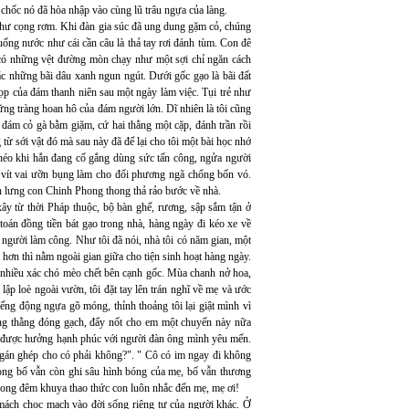
hốc nó đã hòa nhập vào cùng lũ trâu ngựa của làng.
như cọng rơm. Khi đàn gia súc đã ung dung gặm cỏ, chúng
ống nước như cái cần câu là thả tay rơi đánh tùm. Con đê
đã có những vệt đường mòn chạy như một sợi chỉ ngăn cách
oặc những bãi dâu xanh ngun ngút. Dưới gốc gạo là bãi đất
ọp của đám thanh niên sau một ngày làm việc. Tụi trẻ như
ững tràng hoan hô của đám người lớn. Dĩ nhiên là tôi cũng
đám cỏ gà bằm giặm, cứ hai thằng một cặp, đánh trần rồi
từ sới vật đó mà sau này đã để lại cho tôi một bài học nhớ
héo khi hắn đang cố gắng dùng sức tấn công, ngửa người
 vít vai ưỡn bụng làm cho đối phương ngã chổng bốn vó.
ên lưng con Chinh Phong thong thả rảo bước về nhà.
xây từ thời Pháp thuộc, bộ bàn ghế, rương, sập sắm tận ở
toán đồng tiền bát gạo trong nhà, hàng ngày đi kéo xe về
người làm công. Như tôi đã nói, nhà tôi có năm gian, một
n hơn thì nằm ngoài gian giữa cho tiện sinh hoạt hàng ngày.
n nhiều xác chó mèo chết bên cạnh gốc. Mùa chanh nở hoa,
 loè ngoài vườn, tôi đặt tay lên trán nghĩ về mẹ và ước
ếng động ngựa gõ móng, thỉnh thoảng tôi lại giật mình vì
ằng thằng đóng gạch, đẩy nốt cho em một chuyến này nữa
g được hưởng hạnh phúc với người đàn ông mình yêu mến.
h gán ghép cho có phải không?". " Cô có im ngay đi không
ng bố vẫn còn ghi sâu hình bóng của mẹ, bố vẫn thương
rong đêm khuya thao thức con luôn nhắc đến mẹ, mẹ ơi!
c mách chọc mạch vào đời sống riêng tư của người khác. Ở