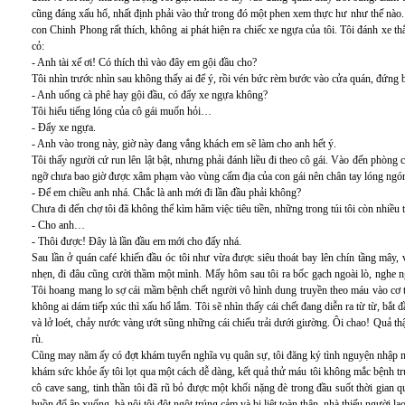
cũng đáng xấu hổ, nhất định phải vào thử trong đó một phen xem thực hư như thế nào
con Chinh Phong rất thích, không ai phát hiện ra chiếc xe ngựa của tôi. Tôi đánh xe 
cỏ:
- Anh tài xế ơi! Có thích thì vào đây em gội đầu cho?
Tôi nhìn trước nhìn sau không thấy ai để ý, rồi vén bức rèm bước vào cửa quán, đứng b
- Anh uống cà phê hay gội đầu, có đẩy xe ngựa không?
Tôi hiểu tiếng lóng của cô gái muốn hỏi…
- Đẩy xe ngựa.
- Anh vào trong này, giờ này đang vắng khách em sẽ làm cho anh hết ý.
Tôi thấy người cứ run lên lật bật, nhưng phải đánh liều đi theo cô gái. Vào đến phòng cô
ngỡ chưa bao giờ được xâm phạm vào vùng cấm địa của con gái nên chân tay lóng ngón
- Để em chiều anh nhá. Chắc là anh mới đi lần đầu phải không?
Chưa đi đến chợ tôi đã không thể kìm hãm việc tiêu tiền, những trong túi tôi còn nhiều 
- Cho anh…
- Thôi được! Đây là lần đầu em mới cho đấy nhá.
Sau lần ở quán café khiến đầu óc tôi như vừa được siêu thoát bay lên chín tầng mây,
nhẹn, đi đâu cũng cười thầm một mình. Mấy hôm sau tôi ra bốc gạch ngoài lò, nghe n
Tôi hoang mang lo sợ cái mầm bệnh chết người vô hình dung truyền theo máu vào cơ t
không ai dám tiếp xúc thì xấu hổ lắm. Tôi sẽ nhìn thấy cái chết đang diễn ra từ từ, bắt đ
và lở loét, chảy nước vàng ướt sũng những cái chiếu trải dưới giường. Ôi chao! Quả thật
rù.
Cũng may năm ấy có đợt khám tuyển nghĩa vụ quân sự, tôi đăng ký tình nguyện nhập ng
khám sức khỏe ấy tôi lọt qua một cách dễ dàng, kết quả thử máu tôi không mắc bệnh tr
cô cave sang, tinh thần tôi đã rũ bỏ được một khối nặng đè trong đầu suốt thời gian 
buồn đổ ập xuống, bà nội tôi đột ngột trúng cảm và bị liệt toàn thân, nhà thiếu người l