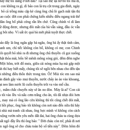
ày mẹ tôi đang ở nơi đâu? Tại sao mẹ lại nỡ bỏ tôi mà đi,
con không ra gì, dì bảo con là trụ cột trong gia đình, ngày
 bỏ cả trồng màu cặp kè cùng ông chủ lò gạch mãi tận thị
ao cuộc đời con phải chứng kiến nhiều điều ngang trái thế
đàn ông bố phải cứng rắn lên chứ. Cũng chính vì dì làm
 cử động được, nhưng đôi mắt của bà vẫn sáng, đầu óc vẫn
 bôi nhọ. Vì uất ức quá bà mới phải tuyệt thực chết.
 đấy là ông ngâu gặp bà ngâu, ông bà ấy thật tình cảm,
xanh um, chỉ tiếc không còn bố, không có mẹ, con Chinh
tôi quyết bỏ nhà ra đi nhưng ông chủ thuyền cũ gọi xuống
g thật thỏa mái, bốn bề mênh mông sóng gió, đêm đêm nghe
g. Một hôm, trời đổ mưa, giữa cái nóng mùa hạ mà gặp một
nh thì hay biết mấy, chúng tôi sẽ ngồi bên nhau cho đến tận
nói những điều thổn thức trong tim. Ôi! Mùi tóc em sao mà
ân đánh gậy vào mui thuyền, nước chảy ào ào vào khoang,
ại neo làm nước lũ cuốn thuyền trôi va vào mố cầu.
ợc, mẩm chắc chuyến này sẽ ăn no đòn. Mày là ai? Con cái
tôi vào lều và nấu cơm trắng cho ăn, tôi đã nhịn đói hơn
, may mà có ông lão cứu không thì tôi cũng chết đói mất,
ới hồi phục, ông bảo tôi không còn nơi nào đến nữa thì hãy
ôi nhà mà tranh cãi nhau, ông bực mình vì không còn cách
 ruộng vườn nên yêu mến đất đai, hai ông cháu ta cùng dựa
t ngô đầy lều thì ông bảo: " Đời cháu còn trẻ, phải đi nơi
bán ngô ông sẽ cho cháu toàn bộ số tiền này". Đêm hôm đó