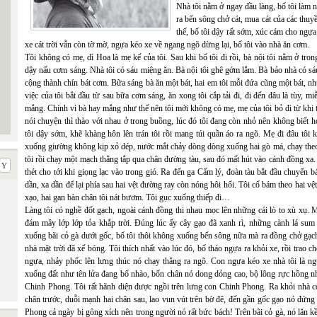
Nhà tôi nằm ở ngay đầu làng, bố tôi làm n
ra bến sông chở cát, mua cát của các thuy
thế, bố tôi dậy rất sớm, xúc cám cho ngựa
xe cát trời vẫn còn tờ mờ, ngựa kéo xe về ngang ngõ dừng lại, bố tôi vào nhà ăn cơm.
Tôi không có mẹ, dì Hoa là mẹ kế của tôi. Sau khi bố tôi đi rồi, bà nội tôi nằm ở tro
dậy nấu cơm sáng. Nhà tôi có sáu miệng ăn. Bà nội tôi ghê gớm lắm. Bà bảo nhà có sá
cộng thành chín bát cơm. Bữa sáng bà ăn một bát, hai em tôi mỗi đứa cũng một bát, nh
việc của tôi bắt đầu từ sau bữa cơm sáng, ăn xong tôi cắp tải đi, đi đến đâu là tùy, 
mắng. Chính vì bà hay mắng như thế nên tôi mới không có mẹ, mẹ của tôi bỏ đi từ khi 
nói chuyện thì thào với nhau ở trong buồng, lúc đó tôi đang còn nhỏ nên không biết h
tôi dậy sớm, khẽ khàng hôn lên trán tôi rồi mang túi quần áo ra ngõ. Mẹ đi đâu tôi kh
xuống giường không kịp xỏ dép, nước mắt chảy dòng dòng xuống hai gò má, chạy theo
tôi rồi chạy một mạch thẳng tắp qua chân đường tàu, sau đó mất hút vào cánh đồng xa.
thét cho tới khi giọng lạc vào trong gió. Ra đến ga Cẩm lý, đoàn tàu bắt đầu chuyển b
dần, xa dần để lại phía sau hai vệt đường ray còn nóng hôi hổi. Tôi cố bám theo hai v
xạo, hai gan bàn chân tôi nát bươm. Tôi gục xuống thiếp đi…
Làng tôi có nghề đốt gạch, ngoài cánh đồng thi nhau mọc lên những cái lò to xù xụ. 
đám mây lớp lớp tỏa khắp trời. Đúng lúc ấy cây gạo đã xanh rì, những cành lá su
xuống bãi cỏ gà dưới gốc, bố tôi thôi không xuống bến sông nữa mà ra đồng chở gạch
nhà mặt trời đã xế bóng. Tôi thích nhất vào lúc đó, bố tháo ngựa ra khỏi xe, rồi trao c
ngựa, nhảy phốc lên lưng thúc nó chạy thẳng ra ngõ. Con ngựa kéo xe nhà tôi là ng
xuống đất như tên lửa đang bổ nhào, bốn chân nó dong dỏng cao, bộ lông rực hồng nh
Chinh Phong. Tôi rất hãnh diện được ngồi trên lưng con Chinh Phong. Ra khỏi nhà c
chân trước, duỗi mạnh hai chân sau, lao vun vút trên bờ đê, đến gần gốc gạo nó đứn
Phong cả ngày bị gông xích nên trong người nó rất bức bách! Trên bãi cỏ gà, nó lăn kền