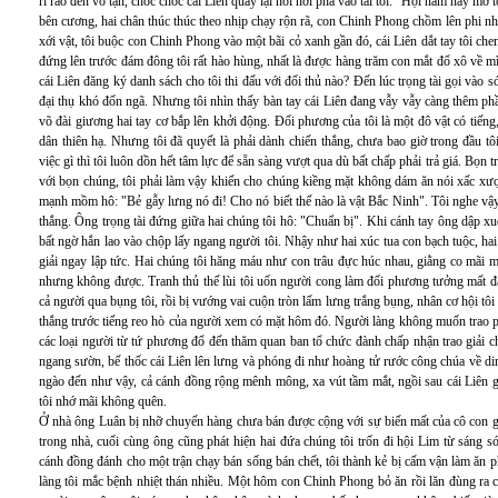
rì rào đến vô tận, chốc chốc cái Liên quay lại nói hơi phả vào tai tôi: "Hội năm nay mở 
bên cương, hai chân thúc thúc theo nhịp chạy rộn rã, con Chinh Phong chồm lên phi như
xới vật, tôi buộc con Chinh Phong vào một bãi cỏ xanh gần đó, cái Liên dắt tay tôi ch
đứng lên trước đám đông tôi rất hào hùng, nhất là được hàng trăm con mắt đổ xô về mìn
cái Liên đăng ký danh sách cho tôi thi đấu với đối thủ nào? Đến lúc trọng tài gọi vào 
đại thụ khó đốn ngã. Nhưng tôi nhìn thấy bàn tay cái Liên đang vẫy vẫy càng thêm phầ
võ đài giương hai tay cơ bắp lên khởi động. Đối phương của tôi là một đô vật có tiến
dân thiên hạ. Nhưng tôi đã quyết là phải dành chiến thắng, chưa bao giờ trong đầu tô
việc gì thì tôi luôn dồn hết tâm lực để sẵn sàng vượt qua dù bất chấp phải trả giá. Bọn trẻ
với bọn chúng, tôi phải làm vậy khiến cho chúng kiềng mặt không dám ăn nói xấc xược
mạnh mồm hô: "Bẻ gẫy lưng nó đi! Cho nó biết thế nào là vật Bắc Ninh". Tôi nghe vậy
thắng. Ông trọng tài đứng giữa hai chúng tôi hô: "Chuẩn bị". Khi cánh tay ông dập x
bất ngờ hắn lao vào chộp lấy ngang người tôi. Nhậy như hai xúc tua con bạch tuộc, hai b
giải ngay lập tức. Hai chúng tôi hăng máu như con trâu đực húc nhau, giằng co mãi mộ
nhưng không được. Tranh thủ thế lùi tôi uốn người cong làm đối phương tưởng mất đ
cả người qua bụng tôi, rồi bị vướng vai cuộn tròn lấm lưng trắng bụng, nhân cơ hội tô
thắng trước tiếng reo hò của người xem có mặt hôm đó. Người làng không muốn trao p
các loại người từ tứ phương đổ đến thăm quan ban tổ chức đành chấp nhận trao giải ch
ngang sườn, bế thốc cái Liên lên lưng và phóng đi như hoàng tử rước công chúa về d
ngào đến như vậy, cả cánh đồng rộng mênh mông, xa vút tầm mắt, ngồi sau cái Liên g
tôi nhớ mãi không quên.
Ở nhà ông Luân bị nhỡ chuyến hàng chưa bán được cộng với sự biến mất của cô con g
trong nhà, cuối cùng ông cũng phát hiện hai đứa chúng tôi trốn đi hội Lim từ sáng 
cánh đồng đánh cho một trận chạy bán sống bán chết, tôi thành kẻ bị cấm vận làm ăn p
làng tôi mắc bệnh nhiệt thán nhiều. Một hôm con Chinh Phong bỏ ăn rồi lăn đùng ra ch