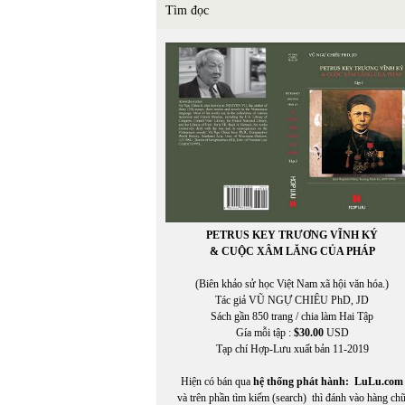
Tìm đọc
PETRUS KEY TRƯƠNG VĨNH KÝ
& CUỘC XÂM LĂNG CỦA PHÁP
(Biên khảo sử học Việt Nam xã hội văn hóa.)
Tác giả VŨ NGỰ CHIÊU PhD, JD
Sách gần 850 trang / chia làm Hai Tập
Gía mỗi tập :
$30.00
USD
Tạp chí Hợp-Lưu xuất bản 11-2019
Hiện có bán qua
hệ thống phát hành:
LuLu.com
và trên phần tìm kiếm (search) thì đánh vào hàng ch