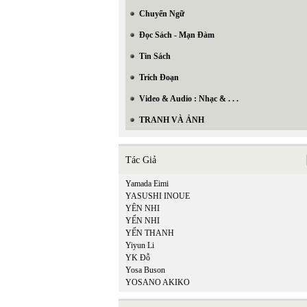
Chuyển Ngữ
Đọc Sách - Mạn Đàm
Tin Sách
Trích Đoạn
Video & Audio : Nhạc & . . .
TRANH VÀ ẢNH
Tác Giả
Yamada Eimi
YASUSHI INOUE
YÊN NHI
YẾN NHI
YẾN THANH
Yiyun Li
YK Đỗ
Yosa Buson
YOSANO AKIKO