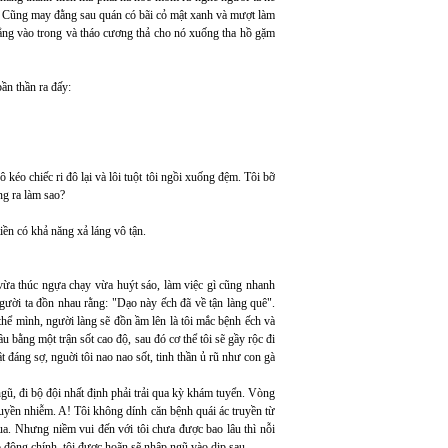
. Cũng may đằng sau quán có bãi cỏ mật xanh và mượt làm
thẳng vào trong và tháo cương thả cho nó xuống tha hồ gặm
ần thần ra đấy:
 kéo chiếc ri đô lại và lôi tuột tôi ngồi xuống đệm. Tôi bỡ
g ra làm sao?
tiền có khả năng xả láng vô tận.
 vừa thúc ngựa chạy vừa huýt sáo, làm việc gì cũng nhanh
gười ta đồn nhau rằng: "Dạo này ếch đã về tận làng quê".
hể mình, người làng sẽ đồn ầm lên là tôi mắc bệnh ếch và
ầu bằng một trận sốt cao độ, sau đó cơ thể tôi sẽ gầy rộc đi
 đáng sợ, nguời tôi nao nao sốt, tinh thần ủ rũ như con gà
ũ, đi bộ đội nhất định phải trải qua kỳ khám tuyển. Vòng
uyền nhiễm. A! Tôi không dính căn bệnh quái ác truyền từ
qua. Nhưng niềm vui đến với tôi chưa được bao lâu thì nỗi
ao động chính, tôi được hoãn sẽ nhập ngũ vào dịp sau.