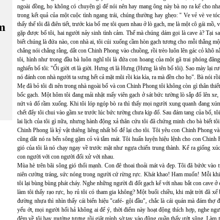
ngoài đồng, họ không có chuyện gì để nói nên hay mang ông này bà nọ ra kể cho nhau n
trong kết quả của một cuộc tình ngang trái, chúng thường hay ghẹo: " Ve vẻ vè ve tó
m
thấy thế tôi đã điên tiết, trước kia bố mẹ tôi quen nhau ở lò gạch, mẹ là một cô gái mồ,
gặp được bố tôi, hai người nảy sinh tình cảm. Thế mà chúng dám gọi là cave à? Tại 
biết chúng là đứa nào, con nhà ai, tôi cúi xuống cầm hòn gạch tương cho mỗi thằng mộ
chẳng nói chẳng rằng, dắt con Chinh Phong vào chuồng, rồi trèo luôn lên gác cỏ khô
tôi, hình như trong đầu bà luôn nghĩ tôi là đứa con hoang của một gã trai phóng đãng
nghiến bố tôi: "Ối giời ơi là giời. Hưng ơi là Hưng (Hưng là tên bố tôi). Sao mày lại rư
nó đánh con nhà người ta sưng hết cả mặt mũi rồi kia kìa, ra mà đền cho họ". Bà nói rồ
Mẹ đã bỏ tôi đi nên trong nhà ngoài bố và con Chinh Phong tôi không còn gì thân thiết
bốc gạch. Một hôm tôi đang mải nhặt mấy viên gạch ở sát bức tường lò sắp đổ lên xe
nứt và đổ rầm xuống. Khi tôi lóp ngóp bò ra thì thấy mọi người xung quanh đang xúm
chết đẩy tôi chui vào gầm xe trước lúc bức tường chưa kịp đổ. Sau đám tang của bố, tôi 
lai lịch của tôi gì nữa, nhưng hành động xả thân cứu tôi đã chứng minh cho bà biết tô
Chinh Phong là kỷ vật thiêng liêng nhất bố để lại cho tôi. Tôi yêu con Chinh Phong và
cũng dắt nó ra bến sông gặm cỏ và tắm mát. Tôi huấn luyện hiệu lệnh cho con Chinh 
gió của tôi là nó chạy ngay về trước mặt như ngựa chiến trung thành. Kể ra giống x
con người với con người đối xử với nhau.
Mùa hè trên bãi sông gió thổi mạnh. Con đê thoai thoải mát và đẹp. Tôi đã bứớc vào t
niên cường tráng, sức nóng trong người cứ rừng rực. Khát khao! Ham muốn! Mỗi khi n
tôi lại bùng bùng phát cháy. Nghe những người đi đốt gạch kể với nhau bắt con cave ở
làm tôi thấy rạo rực, họ rủ tôi có tham gia không? Một buổi chiều, khi mặt trời đã xế
đường nhựa thì nhìn thấy cái biển hiệu "café- gội đầu", chắc là cái quán mà đám th
yếu ớt, mọi người hối hả không ai để ý, thời điểm này hoạt động thích hợp, nghe ngư
đêm về tôi hay mường tượng rồi giật mình sờ tay vào đũng quần thấy ướt sũng. Làm 