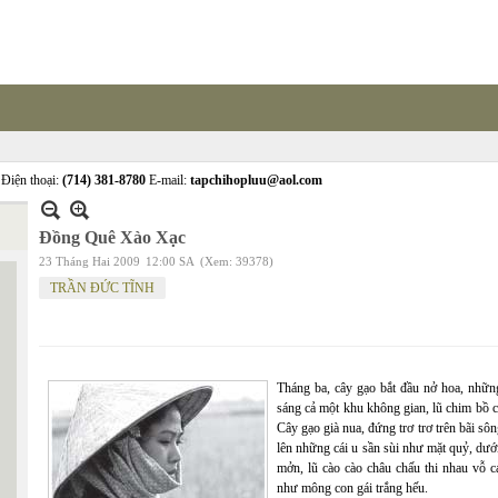
Điện thoại:
(714) 381-8780
E-mail:
tapchihopluu@aol.com
Đồng Quê Xào Xạc
23 Tháng Hai 2009
12:00 SA
(Xem: 39378)
TRẦN ĐỨC TĨNH
Tháng ba, cây gạo bắt đầu nở hoa, nhữ
sáng cả một khu không gian, lũ chim bồ c
Cây gạo già nua, đứng trơ trơ trên bãi s
lên những cái u sần sùi như mặt quỷ, dư
mởn, lũ cào cào châu chấu thi nhau vỗ c
như mông con gái trắng hếu.