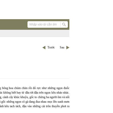
Trước
Sau
ng bông hoa chúm chím rồi đỏ rực như những ngọn đuốc
ác không biết bay từ đâu tới đậu trên ngọn kêu nháo nhác.
ông, cành cây khúc khuỷu, gốc to chừng ba người ôm và nổi
ới gốc những ngọn cỏ gà đang đua nhau mọc lên xanh mơn
ánh kêu tach tách, đậu vào những cái trôn thuyền phơi ra