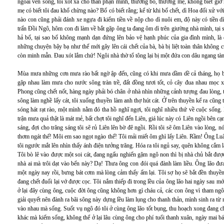
ngoài ven sông, tôi xót xa cho thân phận mình, thương bố, thương mẹ, không biết giờ n
mẹ có biết tôi đau khổ chừng nào? Bố có biết rằng; kể từ khi bố chết, dì Hoa đối xử với 
nào con cũng phải đánh xe ngựa đi kiếm tiền về nộp cho dì nuôi em, độ này có tiền dì
trấn Đồi Ngô, hôm con đi làm về bắt gặp ông ta đang ôm dì trên giường nhà mình, tại s
hả bố, tại sao bố không mạnh dạn đứng lên bảo vệ hạnh phúc của gia đình mình, là 
những chuyện bậy bạ như thế mới gây lên cái chết của bà, bà bị liệt toàn thân không
còn minh mẫn. Đau xót lắm chứ! Ngôi nhà thờ tổ tông lại bị một đứa con dâu ngang tàng
Mùa mưa những cơn mưa rào bất ngờ ập đến, cũng có khi mưa dầm dề cả tháng, họ bảo
gặp nhau làm mưa cho nước sông tràn trề, đất đồng tươi tốt, cỏ cây đua nhau mọc 
Phong cũng chết nốt, hàng ngày phải bó chân ở nhà nhìn những cảnh tượng đau lòng, 
sông làm nghề lấy cát, tôi xuống thuyền làm anh thợ hút cát. Ở trên thuyền kể ra cũn
sóng hát rạt rào, một mình nằm đó tha hồ nghĩ ngợi, tôi nghĩ nhiều thứ về cuộc sốn
trận mưa quả thật là mát mẻ, bất chợt tôi nghĩ đến Liên, giá lúc này có Liên ngồi bên cạ
sáng, đợi cho trăng sáng tôi sẽ rủ Liên lên bờ đê ngồi. Rồi tôi sẽ ôm Liên vào lòng, 
thơm ngát thế! Môi em sao ngọt ngào thế! Tôi mải miết ôm ghì lấy Liên. Rầm! Ông Lu
tôi ngước mắt lên nhìn thấy ánh điện tưởng trăng. Hóa ra tôi ngủ say, quên không cắm l
Tôi bò lê vào được một soi cát, đang ngấu nghiến gặm ngô non thì bị nhà chủ bắt đư
nhà ai mà trôi dạt vào bến này? Dạ! Thưa ông con đói quá đành làm liều. Ông lão đưa 
một ngày nay rồi, bưng bát cơm mà lòng cảm thấy ấm lại. Tôi sợ họ sẽ bắt đền thuyền
đang chết đuối lại vớ được cọc. Tôi nắm thiếp đi trong lều của ông lão hai ngày sau m
ở lại đây cùng ông, cuộc đời ông cũng không hơn gì cháu cả, các con ông vì tham ng
giải quyết nên đành ra bãi sông này dựng lều làm lụng cho thanh thản, mình sinh ra từ
vào nhau mà sống. Suốt vụ ngô đó tôi ở cùng ông lão tốt bụng, thu hoạch xong đang chấ
khác mà kiếm sống, không thể ở lại lâu cùng ông cho phí tuổi thanh xuân, ngày mai 