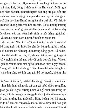
ghe rồi bàn tán. Bọn trẻ con trong làng biết tôi sinh ra
c thì vàng khè, động tí khóc nhè, mẹ làm cave". Mới nghe
 vì có nhan sắc nên bị nhiều người đàn ông lừa gạt, đến lượt
sao chúng dám đả động đến quá khứ của mẹ tôi, không cần
t củ đậu bay làm đầu nó sưng lên như quả táo. Về nhà, tôi
 nằm khóc không dám vào nhà ăn cơm. Bà tôi không thương
 nào đó, sau những trận tôi đánh nhau như thế bà lại đay
ớc cái con yêu tinh về nhà rồi sinh ra một thằng nghịch tử,
i vỗ hai đùi đành đạch như thể muốn ăn vạ bố tôi.
 hơn thế nữa. Năm tôi mười sáu tuổi thì bắt đầu theo bố đi
, bố đang ngồi hút thuốc lào gần đó, bỗng dưng bức tường
 lại bới xác bố nằm bẹp dúm trong đống gạch. Bố đã liều
hiểu thế nào là tình phụ tử, không biết bà còn nghi ngờ về
i có ý nghĩa như thế nào đối với cuộc đời của ông. Và con
 gắn bó với nó như một người bạn thân thiết, ngày nào tôi
Phong, dù bất kể nó đang ở đâu nhưng hễ nghe tiếng huýt
úc vật sống cũng có tình cảm gắn bó với người, không như
uổi "nam thập lục", cơ thể phát dáng của một chàng thanh
hìn thấy hình dáng của tụi con gái là bó đuốc trong lòng
 quán gội đầu ngoài đường nhựa về ngủ suốt đêm trong lán
 bóng, tôi bốc xong chuyến gạch lên thị trấn về ngang qua
ợ đốt gạch thường hay nhắc đến. Bóng hoàng hôn hắt ngang
ời ta kể làm cái chuyện ấy mà tôi chưa được thử bao giờ,
thằng thanh niên mà phải há hốc mồm ra nghe người ta kể