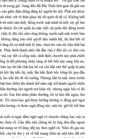
to lắm anh ạ, chúng mình cố đi nhanh lên". Tôi ghì chắc hai
 đi trong gió. Sang đến đất Bắc Ninh thời gian đã gần tan
en vào giữa đám đông đăng ký người thi hội. Phải nói được
h nhìn với vẻ thán phục thì tôi quên đi tất cả. Không biết
sới tôi mới cảm thấy đứng trước mặt mình là một cây gỗ lim
n khích, tôi cởi quần áo mặc mỗi cái quần đùi đứng trước
g, chắc là đội chủ nhà cũng không muốn mất mặt trước bàn
i không dâng trào một quyết tâm mãnh liệt, dù làm bất cứ
 làng tôi sợ nhất tính lỳ lợm, chưa lúc nào tôi chịu thất bại
. Phía dưới thanh niên bắt đầu chú ý đến tôi, có đứa còn
 mà cay hết cả sống mũi, nhất định chuyến này phải chiến
uống là đối phương nhảy sàng xê hết bên này sang bên nọ,
àn tay tôi bắt chặt hai bả vai của hắn nên thế quắp bị phá
t hồi lâu tiến lùi, mấy lần hắn định bốc bổng tôi qua đầu
à, lao xấn lên đè tôi xuống. Nhưng hắn bị mắc mưu trườn
i bật tôm chồm lên thành thế nằm sấp trở thành người chiến
hần thưởng cho người nơi khác tới, nhưng ngày hội có đủ
o tôi. Sau khi nhận phần thưởng, tôi tự hào dắt ngựa, ôm
inh. Tôi chưa bao giờ được hưởng hương vị đồng quê ngọt
iữa hương cỏ thơm ngát đồng nội, mùi tóc gội bồ kết làm
ái suốt cả ngày đâm nghi ngờ có chuyện chẳng hay xảy ra
sớm chưa về. Gần đến nhà chúng tôi bị ông đón đầu ngoài
hải mang xe về làng tiếp tục theo nghề cũ. Năm đó gia súc
ết, cán bộ thú y xã về bắt mang chôn tại một khu đất nổi