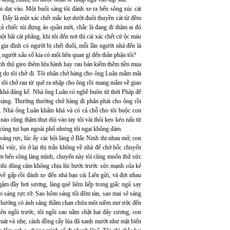
i dạt vào. Một buổi sáng tôi đánh xe ra bến sông xúc cát
 Đấy là một xác chết mắc kẹt dưới đuôi thuyền cát từ đêm
cả chiếc túi đựng áo quần mới, chắc là đang đi thăm ai đó
 bãi cát phẳng, khi tôi đến nơi thì cái xác chết cứ ộc máu
gia đình có người bị chết đuối, mỗi lần người nhà đến là
 người xấu số kia có mối liên quan gì đến thân phận tôi?
anh thủ gieo thêm lứa hành hay rau bán kiếm thêm tiền mua
ng do tôi chở đi. Tôi nhận chở hàng cho ông Luân mắm mãi
 tôi chở rau từ quê ra nhập cho ông rồi mang mắm về giao
h khá đáng kể. Nhà ông Luân có nghề buôn từ thời Pháp để
h hàng. Thường thường chở hàng đi phân phát cho ông rồi
ác. Nhà ông Luân khấm khá và có cả chỗ cho tôi buộc con
nào cũng thậm thụt dúi vào tay tôi vài thỏi kẹo kéo nấu từ
i cùng tụi bạn ngoài phố nhưng tôi ngại không dám.
g rực, lúc ấy các hội làng ở Bắc Ninh thi nhau mở, con
iệc, tôi ở lại thị trấn không về nhà để chờ bốc chuyến
rên bến sông làng mình, chuyến này tôi cũng muốn thử sức
m nhi dũng cảm không chịu lùi bước trước sức mạnh của kẻ
về gấp rồi đánh xe đến nhà bạn cái Liên gửi, và đợi nhau
ậm đầy hơi sương, làng quê liêm liếp trong giấc ngủ say
ao sáng rực rỡ. Sao hôm sáng tối đêm tàn, sao mai sẽ sáng
 về hướng có ánh sáng thầm chan chứa một niềm mơ ước đến
iên ngồi trước, tôi ngồi sau nắm chặt hai dây cương, con
át và nhẹ, cánh đồng cấy lúa đã xanh mướt như mặt biển