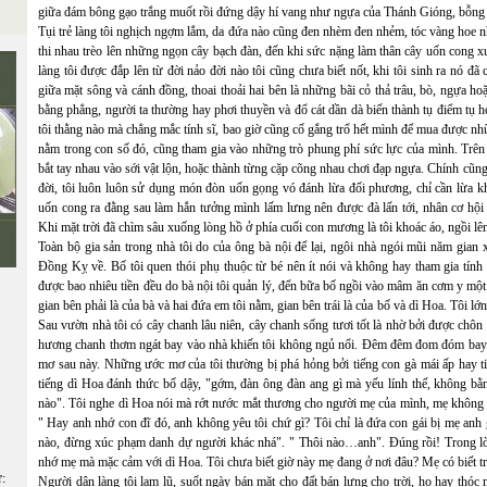
giữa đám bông gạo trắng muốt rồi đứng dậy hí vang như ngựa của Thánh Gióng, bỗng c
Tụi trẻ làng tôi nghịch ngợm lắm, da đứa nào cũng đen nhèm đen nhẻm, tóc vàng hoe 
thi nhau trèo lên những ngọn cây bạch đàn, đến khi sức nặng làm thân cây uốn cong xu
làng tôi được đắp lên từ đời nảo đời nào tôi cũng chưa biết nốt, khi tôi sinh ra nó 
giữa mặt sông và cánh đồng, thoai thoải hai bên là những bãi cỏ thả trâu, bò, ngựa h
bằng phẳng, người ta thường hay phơi thuyền và đổ cát dần dà biến thành tụ điểm tụ h
tôi thằng nào mà chẳng mắc tính sĩ, bao giờ cũng cố gắng trổ hết mình để mua được nh
nằm trong con số đó, cũng tham gia vào những trò phung phí sức lực của mình. Trên 
bắt tay nhau vào sới vật lộn, hoặc thành từng cặp cõng nhau chơi đạp ngựa. Chính cũng 
đời, tôi luôn luôn sử dụng món đòn uốn gọng vó đánh lừa đối phương, chỉ cần lừa k
uốn cong ra đằng sau làm hắn tưởng mình lấm lưng nên được đà lấn tới, nhân cơ hội
Khi mặt trời đã chìm sâu xuống lòng hồ ở phía cuối con mương là tôi khoác áo, ngồi l
Toàn bộ gia sản trong nhà tôi do của ông bà nội để lại, ngôi nhà ngói mũi năm gian 
Đồng Kỵ về. Bố tôi quen thói phụ thuộc từ bé nên ít nói và không hay tham gia tính 
được bao nhiêu tiền đều do bà nội tôi quản lý, đến bữa bố ngồi vào mâm ăn cơm y một 
gian bên phải là của bà và hai đứa em tôi nằm, gian bên trái là của bố và dì Hoa. Tôi lớ
Sau vườn nhà tôi có cây chanh lâu niên, cây chanh sống tươi tốt là nhờ bởi được chô
hương chanh thơm ngát bay vào nhà khiến tôi không ngủ nổi. Đêm đêm đom đóm bay lập
mơ sau này. Những ước mơ của tôi thường bị phá hỏng bởi tiếng con gà mái ấp hay ti
tiếng dì Hoa đánh thức bố dậy, "gớm, đàn ông đàn ang gì mà yếu lính thế, không b
nào". Tôi nghe dì Hoa nói mà rớt nước mắt thương cho người mẹ của mình, mẹ khôn
" Hay anh nhớ con đĩ đó, anh không yêu tôi chứ gì? Tôi chỉ là đứa con gái bị mẹ an
nào, đừng xúc phạm danh dự người khác nhá". " Thôi nào…anh". Đúng rồi! Trong lò
nhớ mẹ mà mặc cảm với dì Hoa. Tôi chưa biết giờ này mẹ đang ở nơi đâu? Mẹ có biết t
ữ:
Người dân làng tôi lam lũ, suốt ngày bán mặt cho đất bán lưng cho trời, họ hay thó