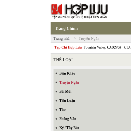
Trang Chính
›
Trang nhà
Truyện Ngắn
- Tạp Chí Hợp Lưu
Fountain Valley,
CA 92708
- USA
THỂ LOẠI
Biên Khảo
Truyện Ngắn
Bài Mới
Tiểu Luận
Thơ
Phỏng Vấn
Ký / Tùy Bút