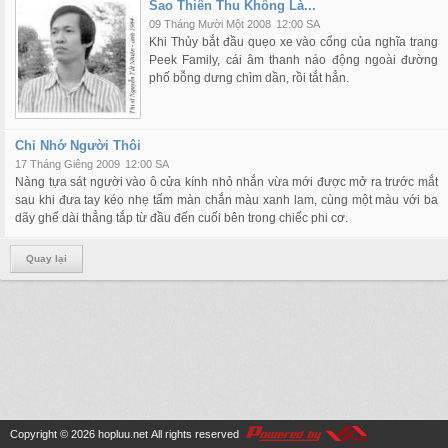
Sao Thiên Thu Không Là...
09 Tháng Mười Một 2008
12:00 SA
Khi Thủy bắt đầu quẹo xe vào cổng của nghĩa trang
Peek Family, cái âm thanh náo động ngoài đường
phố bỗng dưng chìm dần, rồi tắt hẳn.
Chỉ Nhớ Người Thôi
17 Tháng Giêng 2009
12:00 SA
Nàng tựa sát người vào ô cửa kính nhỏ nhắn vừa mới được mở ra trước mắt
sau khi đưa tay kéo nhẹ tấm màn chắn màu xanh lam, cùng một màu với ba
dãy ghế dài thẳng tắp từ đầu đến cuối bên trong chiếc phi cơ.
Quay lại
Copyright © 2026
hopluu.net
All rights reserved