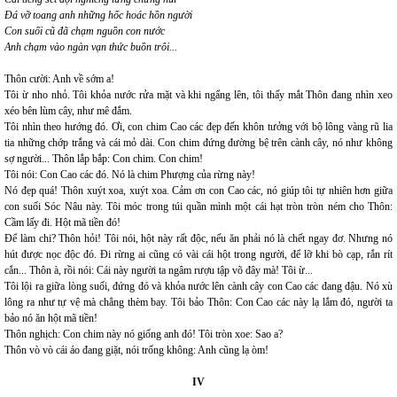
Đá vỡ toang anh những hốc hoác hồn người
Con suối cũ đã chạm nguồn con nước
Anh chạm vào ngàn vạn thức buồn trôi...
Thôn cười: Anh về sớm a!
Tôi ừ nho nhỏ. Tôi khỏa nước rửa mặt và khi ngẩng lên, tôi thấy mắt Thôn đang nhìn xeo
xéo bên lùm cây, như mê đắm.
Tôi nhìn theo hướng đó. Ơi, con chim Cao các đẹp đến khôn tưởng với bộ lông vàng rũ lia
tia những chớp trắng và cái mỏ dài. Con chim đứng đường bệ trên cành cây, nó như không
sợ người... Thôn lắp bắp: Con chim. Con chim!
Tôi nói: Con Cao các đó. Nó là chim Phượng của rừng này!
Nó đẹp quá! Thôn xuýt xoa, xuýt xoa. Cảm ơn con Cao các, nó giúp tôi tự nhiên hơn giữa
con suối Sóc Nâu này. Tôi móc trong túi quần mình một cái hạt tròn tròn ném cho Thôn:
Cầm lấy đi. Hột mã tiền đó!
Để làm chi? Thôn hỏi! Tôi nói, hột này rất độc, nếu ăn phải nó là chết ngay đơ. Nhưng nó
hút được nọc độc đó. Đi rừng ai cũng có vài cái hột trong người, để lỡ khi bò cạp, rắn rít
cắn... Thôn à, rồi nói: Cái này người ta ngâm rượu tập võ đây mà! Tôi ừ...
Tôi lội ra giữa lòng suối, đứng đó và khỏa nước lên cành cây con Cao các đang đậu. Nó xù
lông ra như tự vệ mà chẳng thèm bay. Tôi bảo Thôn: Con Cao các này lạ lắm đó, người ta
bảo nó ăn hột mã tiền!
Thôn nghịch: Con chim này nó giống anh đó! Tôi tròn xoe: Sao a?
Thôn vò vò cái áo đang giặt, nói trống không: Anh cũng lạ òm!
IV