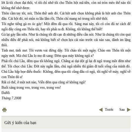
lời là tôi chọn đại thôi, vì tôi chỉ nhớ tôi cho Thôn hột mã tiền, còn nó tròn méo thế nào tôi
không thể nhớ được.
Thôn cầm tay tôi, nói, Thôn thử anh đó. Cái hột anh chọn không phải là hột anh cho Thôn
đâu. Cái hột đó, nó mủn ra lâu lắm rồi, Thôn chỉ mang nó trong nỗi nhớ thôi.
Tôi nghe tiếng gà eo óc gáy! Một đêm đã qua rồi. Sáng mai này, tôi có còn đủ tư cách để
ngồi đây cùng em Thôn tôi, hay tôi phải ra đi. Không, tôi không thể biết!
Gà lại gáy lần nữa. Như là chúng tôi đã cạn đi những điều cần nói. Như là chúng tôi còn quá
nhiều điều để phải nói, mà không biết sẽ chọn lựa cái nào trước cái nào sau, đành im lặng
thôi.
Tinh mơ, tinh mơ. Tôi vươn vai đứng dậy. Tôi chào tôi một ngày. Chào em Thôn tôi một
ngày mới. Mà chú Lầu lọ mọ đi sang: Đêm qua mày không ngủ a?
Phải rồi chú Lầu, đêm qua tôi không ngủ. Chẳng ai dại dột gì lại đi ngủ trong môt đêm như
thế. Tôi chọc chú Lầu: Đời này ngắn lắm, chú ngủ nhiều thì giảm đi tuổi sống của mình đó.
Chú Lầu bập bọe điếu thuốc: Không, đêm qua tôi cũng đâu có ngủ, tôi nghĩ về mày, nghĩ về
con Thôn đó a!
Rất có thể, ở một nơi nào, Viễn đêm qua cũng sẽ không ngủ!
Buổi sáng trong veo, trong veo, trong veo!
ĐaMi
Tháng 7.2008
Trước
Sau
Gửi ý kiến của bạn