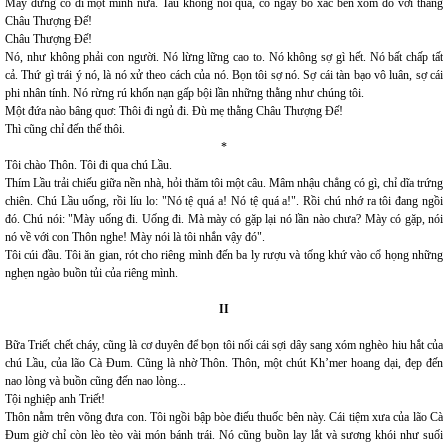
Mày đừng có đi một mình nữa. Tau không nói quá, có ngày bỏ xác bên xóm đó với thằng
Châu Thượng Đế!
Châu Thượng Đế!
Nó, như không phải con người. Nó lừng lững cao to. Nó không sợ gì hết. Nó bất chấp tất
cả. Thứ gì trái ý nó, là nó xử theo cách của nó. Bọn tôi sợ nó. Sợ cái tàn bạo vô luân, sợ cái
phi nhân tính. Nó rừng rú khốn nạn gấp bội lần những thằng như chúng tôi.
Một đứa nào bâng quơ: Thôi đi ngủ đi. Đù mẹ thằng Châu Thượng Đế!
Thì cũng chỉ đến thế thôi.
*
Tôi chào Thôn. Tôi đi qua chú Lầu.
Thím Lầu trải chiếu giữa nền nhà, hỏi thăm tôi một câu. Mâm nhậu chẳng có gì, chỉ dĩa trứng
chiên. Chú Lầu uống, rồi líu lo: "Nó tệ quá a! Nó tệ quá a!". Rồi chú nhớ ra tôi đang ngồi
đó. Chú nói: "Mày uống đi. Uống đi. Mà mày có gặp lại nó lần nào chưa? Mày có gặp, nói
nó về với con Thôn nghe! Mày nói là tôi nhắn vậy đó".
Tôi cúi đầu. Tôi ăn gian, rót cho riêng mình đến ba ly rượu và tống khứ vào cổ họng những
nghẹn ngào buồn tủi của riêng mình.
II
Bữa Triết chết cháy, cũng là cơ duyên để bọn tôi nối cái sợi dây sang xóm nghèo hiu hắt của
chú Lầu, của lão Cà Đum. Cũng là nhờ Thôn. Thôn, một chút Kh’mer hoang dại, đẹp đến
nao lòng và buồn cũng đến nao lòng...
Tội nghiệp anh Triết!
Thôn nằm trên võng đưa con. Tôi ngồi bập bòe điếu thuốc bên này. Cái tiệm xưa của lão Cà
Đum giờ chỉ còn lèo tèo vài món bánh trái. Nó cũng buồn lay lắt và sương khói như suối