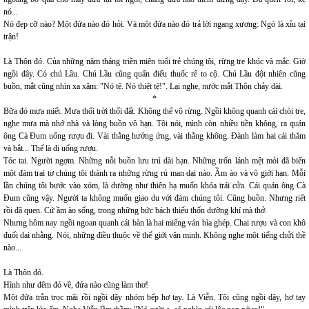
nó...
Nó đẹp cỡ nào? Một đứa nào đó hỏi. Và một đứa nào đó trả lời ngang xương: Ngó là xỉu tại
trận!
Là Thôn đó. Của những năm tháng triền miên tuổi trẻ chúng tôi, rừng tre khúc và mắc. Giờ
ngồi đây. Có chú Lầu. Chú Lầu cũng quấn điếu thuốc rê to cộ. Chú Lầu đột nhiên cũng
buồn, mắt cũng nhìn xa xăm: "Nó tệ. Nó thiệt tệ!". Lại nghe, nước mắt Thôn chảy dài.
*
Bữa đó mưa miết. Mưa thối trời thối đất. Không thể vô rừng. Ngồi không quanh cái chòi tre,
nghe mưa mà nhớ nhà và lòng buồn vô hạn. Tôi nói, mình còn nhiều tiền không, ra quán
ông Cà Đum uống rượu đi. Vài thằng hưởng ứng, vài thằng không. Đành làm hai cái thăm
và bắt... Thế là đi uống rượu.
Tóc tai. Người ngợm. Những nỗi buồn lưu trú dài hạn. Những trốn lánh mệt mỏi đã biến
một đám trai tơ chúng tôi thành ra những rừng rú man dại nào. Ầm ào và vô giới hạn. Mỗi
lần chúng tôi bước vào xóm, là dường như thiên hạ muốn khóa trái cửa. Cái quán ông Cà
Đum cũng vậy. Người ta không muốn giao du với đám chúng tôi. Cũng buồn. Nhưng riết
rồi đã quen. Cứ ầm ào sống, trong những bức bách thiếu thốn dưỡng khí mà thở.
Nhưng hôm nay ngồi ngoan quanh cái bàn là hai miếng ván bìa ghép. Chai rượu và con khô
đuối dai nhằng. Nói, những điều thuộc về thế giới văn minh. Không nghe một tiếng chửi thề
nào...
Là Thôn đó.
Hình như đêm đó về, đứa nào cũng làm thơ!
Một đứa trằn trọc mãi rồi ngồi dậy nhóm bếp hơ tay. Là Viễn. Tôi cũng ngồi dậy, hơ tay