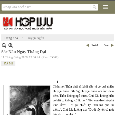
›
Trang nhà
Truyện Ngắn
Trước
Sau
Sóc Nâu Ngày Tháng Dại
11 Tháng Giêng 2009
12:00 SA
(Xem: 35007)
ĐA MI
I
T
hôn nói Thôn phải đi khỏi đây vì có quá nhiều
chuyện buồn. Những chuyện buồn ám ảnh đêm
đêm, Thôn không ngủ được. Chú Lầu không hiểu
có biết gì không, cứ líu lo: "Này, con dzoi nó phá
kinh lắm!". Tôi gật chiếu lệ: "Voi mà phá thì
thôi...". Chú Lầu không tha: "Dưới rẫy tôi có một
bầy dzoi, nó phá...".