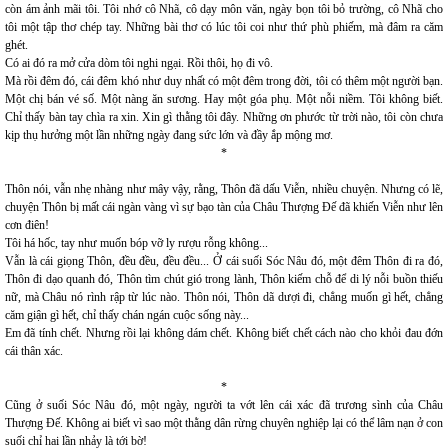
còn ám ảnh mãi tôi. Tôi nhớ cô Nhã, cô dạy môn văn, ngày bọn tôi bỏ trường, cô Nhã cho
tôi một tập thơ chép tay. Những bài thơ có lúc tôi coi như thứ phù phiếm, mà đâm ra căm
ghét.
Có ai đó ra mở cửa dòm tôi nghi ngại. Rồi thôi, họ đi vô.
Mà rồi đêm đó, cái đêm khó như duy nhất có một đêm trong đời, tôi có thêm một người bạn.
Một chị bán vé số. Một nàng ăn sương. Hay một góa phụ. Một nỗi niềm. Tôi không biết.
Chỉ thấy bàn tay chìa ra xin. Xin gì thằng tôi đây. Những ơn phước từ trời nào, tôi còn chưa
kịp thụ hưởng một lần những ngày đang sức lớn và đầy ắp mộng mơ.
*
Thôn nói, vẫn nhẹ nhàng như mây vậy, rằng, Thôn đã dấu Viễn, nhiều chuyện. Nhưng có lẽ,
chuyện Thôn bị mất cái ngàn vàng vì sự bạo tàn của Châu Thượng Đế đã khiến Viễn như lên
cơn điên!
Tôi há hốc, tay như muốn bóp vỡ ly rượu rỗng không...
Vẫn là cái giọng Thôn, đều đều, đều đều... Ở cái suối Sóc Nâu đó, một đêm Thôn đi ra đó,
Thôn đi dạo quanh đó, Thôn tìm chút gió trong lành, Thôn kiếm chỗ để di lý nỗi buồn thiếu
nữ, mà Châu nó rình rập từ lúc nào. Thôn nói, Thôn dã dượi đi, chẳng muốn gì hết, chẳng
căm giận gì hết, chỉ thấy chán ngán cuộc sống này...
Em đã tính chết. Nhưng rồi lại không dám chết. Không biết chết cách nào cho khỏi đau đớn
cái thân xác.
*
Cũng ở suối Sóc Nâu đó, một ngày, người ta vớt lên cái xác đã trương sình của Châu
Thượng Đế. Không ai biết vì sao một thằng dân rừng chuyên nghiệp lại có thể lâm nạn ở con
suối chỉ hai lần nhảy là tới bờ!