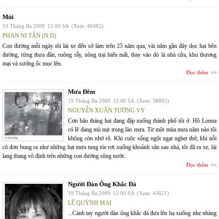
Mùi
19 Tháng Ba 2009
12:00 SA
(Xem: 40482)
PHAN NI TẤN (N.D)
Con đường mỗi ngày tôi lái xe đến sở làm trên 25 năm qua, vài năm gần đây dọc hai bên
đường, rừng thưa dần, ruộng rẫy, nông trại biến mất, thay vào đó là nhà cửa, khu thương
mại và xưởng ốc mọc lên.
Đọc thêm
Mưa Đêm
19 Tháng Ba 2009
12:00 SA
(Xem: 38805)
NGUYỄN XUÂN TƯỜNG VY
Cơn bão tháng hai đang đập xuống thành phố tôi ở. Hồ Lonna
có lẽ đang mù mịt trong làn mưa. Từ một mùa mưa năm nào tôi
không còn nhớ rõ. Khi cuộc sống ngột ngạt nghẹt thở, khi nỗi
cô đơn bung ra như những hạt mưa tung tóe rơi xuống khoảnh sân sau nhà, tôi đã ra xe, lái
lang thang vô định trên những con đường sũng nước.
Đọc thêm
Người Đàn Ông Khắc Đá
19 Tháng Ba 2009
12:00 SA
(Xem: 43621)
LÊ QUỲNH MAI
...Cánh tay người đàn ông khắc đá đưa lên hạ xuống nhẹ nhàng