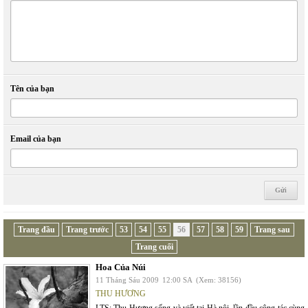
Tên của bạn
Email của bạn
Trang đầu
Trang trước
53
54
55
56
57
58
59
Trang sau
Trang cuối
Hoa Của Núi
11 Tháng Sáu 2009
12:00 SA
(Xem: 38156)
THU HƯƠNG