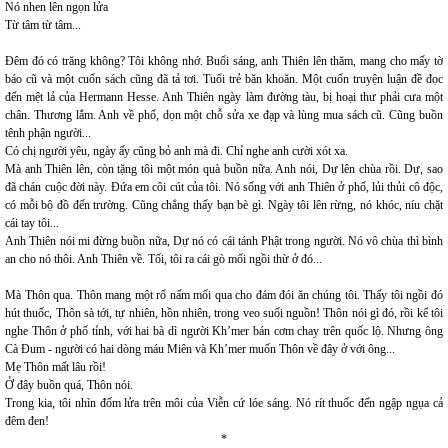
Nó nhen lên ngọn lửa
Từ tâm từ tâm...
Đêm đó có trăng không? Tôi không nhớ. Buổi sáng, anh Thiên lên thăm, mang cho mấy tờ
báo cũ và một cuốn sách cũng đã tả tơi. Tuổi trẻ băn khoăn. Một cuốn truyện luận đề đọc
đến mệt lả của Hermann Hesse. Anh Thiên ngày làm đường tàu, bị hoại thư phải cưa một
chân. Thương lắm. Anh về phố, dọn một chỗ sửa xe đạp và lùng mua sách cũ. Cũng buồn
tênh phận người...
Có chị người yêu, ngày ấy cũng bỏ anh mà đi. Chỉ nghe anh cười xót xa.
Mà anh Thiên lên, còn tặng tôi một món quà buồn nữa. Anh nói, Dự lên chùa rồi. Dự, sao
đã chán cuộc đời này. Đứa em côi cút của tôi. Nó sống với anh Thiên ở phố, lủi thủi cô độc,
có mỗi bộ đồ đến trường. Cũng chẳng thấy bạn bè gì. Ngày tôi lên rừng, nó khóc, níu chặt
cái tay tôi...
Anh Thiên nói mi đừng buồn nữa, Dự nó có cái tánh Phật trong người. Nó vô chùa thì bình
an cho nó thôi. Anh Thiên về. Tối, tôi ra cái gò mối ngồi thừ ở đó...
Mà Thôn qua. Thôn mang một rổ nấm mối qua cho đám đói ăn chúng tôi. Thấy tôi ngồi đó
hút thuốc, Thôn sà tới, tự nhiên, hồn nhiên, trong veo suối nguồn! Thôn nói gì đó, rồi kể tôi
nghe Thôn ở phố tỉnh, với hai bà dì người Kh’mer bán cơm chay trên quốc lộ. Nhưng ông
Cà Đum - người có hai dòng máu Miên và Kh’mer muốn Thôn về đây ở với ông...
Mẹ Thôn mất lâu rồi!
Ở đây buồn quá, Thôn nói.
Trong kia, tôi nhìn đốm lửa trên môi của Viễn cứ lóe sáng. Nó rít thuốc đến ngập ngụa cả
đêm đen!
*