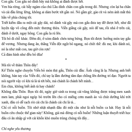
Con gấu. Con gấu nó dính bẫy mà không ai đánh được hết.
Ven bìa rừng, cái bẫy ngàm của chú Lầu dính chân con gấu trong đó. Nhưng còn lại ba chân
và cái đầu lừng lững, không ai dám bước tới gần nó. Nó gầm gừ, gào rít và ném ánh mắt thù
hằn về phía chúng tôi.
Triết kiếm đâu ra một cái gậy dài, nó đánh vài gậy mà con gấu đưa tay đỡ được hết, như đã
luyện tập võ công đến mức thượng thừa. Viễn giằng cái gậy, nói để tau, rồi nhá ở trên cái,
đánh ở dưới, ngay hông. Con gấu la rú lên.
Tôi bỏ đi chỗ khác. Đêm đó, ở xóm đánh chén tưng bừng. Bọn tôi được hưởng món tay gấu
đế vương. Nhưng đang ăn, thằng Viễn đột ngột bỏ ngang, nó chửi thề: đù mẹ, khi đánh nó,
nó la như mất con, tau giờ còn rợn!
Cả đám hình như đều bỏ đũa!
*
Mà tôi về thăm Thôn đây!
Kể Thôn nghe chuyện Viễn bỏ món thịt gấu, Thôn cúi đầu: Ảnh cũng là lạ. Nhưng anh biết
không, bàn tay của Viễn đó, chỉ tay lạ lắm đường tâm đạo chồng lên đường trí đạo. Người ta
nói người vậy có khi tà là tà tới bến, mà chánh là chánh hết mình...
Em chịu, không biết ảnh tà hay chánh!
Không đâu Thôn. Bọn tôi đó, ngày giờ sinh ra trong cái vũng không được tráng men xanh
men lam, phải ngoi ngóp bò trườn lên cho có miếng cơm manh áo và chút dưỡng khí trời
xanh, đâu có dễ rạch ròi cái chi là chánh cái chi là tà...
Chỉ có nỗi buồn. Tôi nhớ nhặt nhạnh đâu đó một câu như là nỗi buồn ca hát. Hay là nỗi
buồn cứu chuộc thế gian này! Không, giá mà đừng có nỗi buồn! Những luận thuyết triết học
đâu có ăn nhập gì với cái khốn khó muôn trùng chúng tôi đây...
Chỉ nghe yêu thương