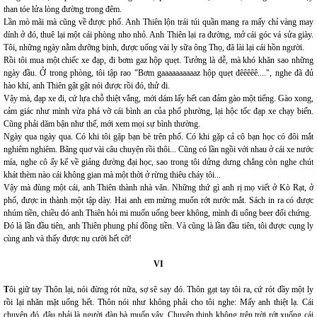
than tóe lửa lòng đường trong đêm.
Lần mò mãi mà cũng về được phố. Anh Thiên lộn trái túi quần mang ra mấy chỉ vàng may
dính ở đó, thuê lại một cái phòng nho nhỏ. Anh Thiên lại ra đường, mở cái góc vá sửa giày.
Tôi, những ngày nằm dưỡng bịnh, được uống vài ly sữa ông Thọ, đã lài lại cái hồn người.
Rồi tôi mua một chiếc xe đạp, đi bơm gaz hộp quẹt. Tưởng là dễ, mà khó khăn sao những
ngày đầu. Ở trong phòng, tôi tập rao "Bơm gaaaaaaaaaaz hộp quẹt đêêêêê....", nghe đã đủ
hào khí, anh Thiên gật gật nói được rồi đó, thử đi.
Vậy mà, đạp xe đi, cứ lựa chỗ thiệt vắng, mới dám lấy hết can đảm gào một tiếng. Gào xong,
cảm giác như mình vừa phá vỡ cái bình an của phố phường, lại hộc tốc đạp xe chạy biến.
Cũng phải dăm bận như thế, mới xem mọi sự bình thường.
Ngày qua ngày qua. Có khi tôi gặp bạn bè trên phố. Có khi gặp cả cô bạn học có đôi mắt
nghiêm nghiêm. Bâng quơ vài câu chuyện rồi thôi... Cũng có lần ngồi với nhau ở cái xe nước
mía, nghe cô ấy kể về giảng đường đại học, sao trong tôi dửng dưng chẳng còn nghe chút
khát thèm nào cái không gian mà một thời ở rừng thiêu cháy tôi...
Vậy mà đùng một cái, anh Thiên thành nhà văn. Những thứ gì anh rị mọ viết ở Kò Rạt, ở
phố, được in thành một tập dày. Hai anh em mừng muốn rớt nước mắt. Sách in ra có được
nhúm tiền, chiều đó anh Thiên hỏi mi muốn uống beer không, mình đi uống beer đối chứng.
Đó là lần đầu tiên, anh Thiên phung phí đồng tiền. Và cũng là lần đầu tiên, tôi được cụng ly
cùng anh và thấy được nụ cười hết cỡ!
VI
T
ôi giữ tay Thôn lại, nói đừng rót nữa, sợ sẽ say đó. Thôn gạt tay tôi ra, cứ rót đầy một ly
rồi lại nhăn mặt uống hết. Thôn nói như không phải cho tôi nghe: Mấy anh thiệt lạ. Cái
chuyện đó, đâu phải là người đàn bà muốn vậy. Chuyện thinh không trên trời rớt xuống cái