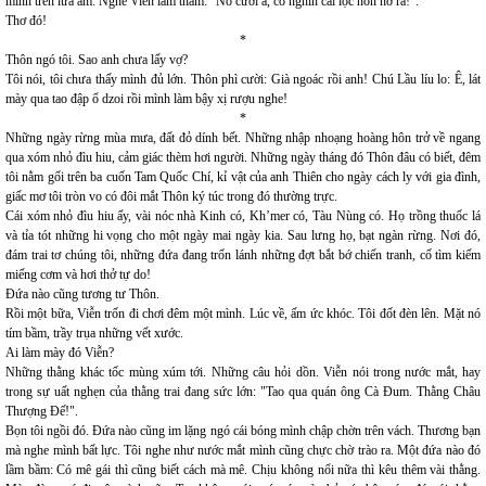
mình trên lửa ấm. Nghe Viễn lầm thầm: "Nó cười a, có nghìn cái lộc non nở ra!".
Thơ đó!
*
Thôn ngó tôi. Sao anh chưa lấy vợ?
Tôi nói, tôi chưa thấy mình đủ lớn. Thôn phì cười: Già ngoác rồi anh! Chú Lầu líu lo: Ê, lát
mày qua tao đập ổ dzoi rồi mình làm bậy xị rượu nghe!
*
Những ngày rừng mùa mưa, đất đỏ dính bết. Những nhập nhoạng hoàng hôn trở về ngang
qua xóm nhỏ đìu hiu, cảm giác thèm hơi người. Những ngày tháng đó Thôn đâu có biết, đêm
tôi nằm gối trên ba cuốn Tam Quốc Chí, kỉ vật của anh Thiên cho ngày cách ly với gia đình,
giấc mơ tôi tròn vo có đôi mắt Thôn ký túc trong đó thường trực.
Cái xóm nhỏ đìu hiu ấy, vài nóc nhà Kinh có, Kh’mer có, Tàu Nùng có. Họ trồng thuốc lá
và tỉa tót những hi vọng cho một ngày mai ngày kia. Sau lưng họ, bạt ngàn rừng. Nơi đó,
đám trai tơ chúng tôi, những đứa đang trốn lánh những đợt bắt bớ chiến tranh, cố tìm kiếm
miếng cơm và hơi thở tự do!
Đứa nào cũng tương tư Thôn.
Rồi một bữa, Viễn trốn đi chơi đêm một mình. Lúc về, ấm ức khóc. Tôi đốt đèn lên. Mặt nó
tím bầm, trầy trụa những vết xước.
Ai làm mày đó Viễn?
Những thằng khác tốc mùng xúm tới. Những câu hỏi dồn. Viễn nói trong nước mắt, hay
trong sự uất nghẹn của thằng trai đang sức lớn: "Tao qua quán ông Cà Đum. Thằng Châu
Thượng Đế!".
Bọn tôi ngồi đó. Đứa nào cũng im lặng ngó cái bóng mình chập chờn trên vách. Thương bạn
mà nghe mình bất lực. Tôi nghe như nước mắt mình cũng chực chờ trào ra. Một đứa nào đó
lầm bầm: Có mê gái thì cũng biết cách mà mê. Chịu không nổi nữa thì kêu thêm vài thằng.