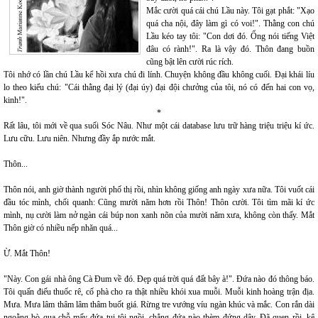
Mắc cười quá cái chú Lầu này. Tôi gạt phắt: "Xạo
quá cha nội, đây làm gì có voi!". Thằng con chú
Lầu kéo tay tôi: "Con dơi đó. Ổng nói tiếng Việt
đâu có rành!". Ra là vậy đó. Thôn đang buồn
cũng bật lên cười rúc rích.
Tôi nhớ có lần chú Lầu kể hồi xưa chú đi lính. Chuyện không đầu không cuối. Đại khái líu
lo theo kiểu chú: "Cái thằng đại lý (đại úy) đại đội chưởng của tôi, nó có đến hai con vọ,
kinh!".
*
Rất lâu, tôi mới về qua suối Sóc Nâu. Như một cái database lưu trữ hàng triệu triệu kí ức.
Lưu cữu. Lưu niên. Nhưng đầy ắp nước mắt.
Thôn...
Thôn nói, anh giờ thành người phố thị rồi, nhìn không giống anh ngày xưa nữa. Tôi vuốt cái
đầu tóc mình, chối quanh: Cũng mười năm hơn rồi Thôn! Thôn cười. Tôi tìm mãi kí ức
mình, nụ cười làm nở ngàn cái búp non xanh nõn của mười năm xưa, không còn thấy. Mắt
Thôn giờ có nhiều nếp nhăn quá...
Ừ. Mắt Thôn!
"Này. Con gái nhà ông Cà Đum về đó. Đẹp quá trời quá đất bây à!". Đứa nào đó thông báo.
Tôi quấn điếu thuốc rê, cố phà cho ra thật nhiều khói xua muỗi. Muỗi kinh hoàng trận địa.
Mưa. Mưa lâm thâm lâm thâm buốt giá. Rừng tre vướng víu ngàn khúc và mắc. Con rắn dài
ngoằng bò qua chỗ mấy đứa tụi tôi ngồi, chẳng đứa nào thèm đứng dậy. Đã quen rồi, kệ