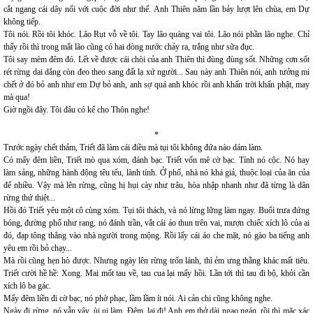
cắt ngang cái dây nối với cuộc đời như thế. Anh Thiên năm lần bảy lượt lên chùa, em Dự
không tiếp.
Tôi nói. Rồi tôi khóc. Lão Rụt vỗ về tôi. Tay lão quàng vai tôi. Lão nói phần lão nghe. Chỉ
thấy rồi thì trong mắt lão cũng có hai dòng nước chảy ra, trắng như sữa đục.
Tôi say mèm đêm đó. Lết về được cái chòi của anh Thiên thì đùng đùng sốt. Những cơn sốt
rét rừng dai dẳng còn đeo theo sang đất lạ xứ người... Sau này anh Thiên nói, anh tưởng mi
chết ở đó bỏ anh như em Dự bỏ anh, anh sợ quá anh khóc rồi anh khấn trời khấn phật, may
mà qua!
Giờ ngồi đây. Tôi đâu có kể cho Thôn nghe!
*
Trước ngày chết thảm, Triết đã làm cái điều mà tụi tôi không đứa nào dám làm.
Có mấy đêm liền, Triết mò qua xóm, đánh bạc. Triết vốn mê cờ bạc. Tính nó cộc. Nó hay
làm sảng, những hành động têu tếu, lành tính. Ở phố, nhà nó khá giả, thuộc loại của ăn của
để nhiều. Vậy mà lên rừng, cũng hị hụi cày như trâu, hòa nhập nhanh như đã từng là dân
rừng thứ thiệt...
Hồi đó Triết yêu một cô cùng xóm. Tụi tôi thách, và nó lừng lững làm ngay. Buổi trưa đứng
bóng, đường phố như rang, nó đánh trần, vắt cái áo thun trên vai, mượn chiếc xích lô của ai
đó, đạp tông thẳng vào nhà người trong mộng. Rồi lấy cái áo che mặt, nó gào ba tiếng anh
yêu em rồi bỏ chạy...
Mà rồi cũng hẹn hò được. Nhưng ngày lên rừng trốn lánh, thì ẻm ưng thằng khác mất tiêu.
Triết cười hề hề: Xong. Mai mốt tau về, tau cua lại mấy hồi. Lần tới thì tau đi bộ, khỏi cần
xích lô ba gác.
Mấy đêm liền đi cờ bạc, nó phờ phạc, lầm lầm ít nói. Ai cản chi cũng không nghe.
Ngày đi rừng, nó vẫn vậy, ùi ụi làm. Đêm, lại đi! Anh em thở dài ngao ngán, rồi thì mặc xác