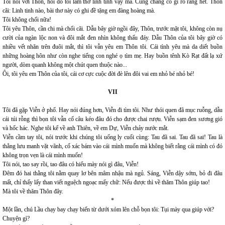
Tôi nói với Thôn, hồi đó tôi làm thơ linh tinh vậy mà. Cũng chẳng có gì rõ ràng hết. Thôn
cãi: Linh tinh nào, bài thơ này có ghi đề tặng em đàng hoàng mà.
Tôi không chối nữa!
Tôi yêu Thôn, cần chi mà chối cãi. Dẫu bây giờ ngồi đây, Thôn, trước mặt tôi, không còn nụ
cười của ngàn lộc non và đôi mắt đen nhìn không thấu đáy. Dẫu Thôn của tôi bây giờ có
nhiều vết nhăn trên đuôi mắt, thì tôi vẫn yêu em Thôn tôi. Cái tình yêu mà da diết buồn
những hoàng hôn như còn nghe tiếng con nghé ọ tìm mẹ. Hay buồn tênh Kò Rạt đất lạ xứ
người, dòm quanh không một chút quen thuộc nào...
Ôi, tôi yêu em Thôn của tôi, cái cơ cực cuộc đời đè lên đôi vai em nhỏ bé nhỏ bé!
VII
Tôi đã gặp Viễn ở phố. Hay nói đúng hơn, Viễn đi tìm tôi. Như thói quen đã mục ruỗng, dẫu
cái túi rỗng thì bọn tôi vẫn cố câu kéo đâu đó cho được chai rượu. Viễn sạm đen sương gió
và hốc hác. Nghe tôi kể về anh Thiên, về em Dự, Viễn chảy nước mắt.
Viễn cầm tay tôi, nói trước khi chúng tôi uống ly cuối cùng: Tau đã sai. Tau đã sai! Tau là
thằng lưu manh vặt vãnh, cố xác bám vào cái mình muốn mà không biết rằng cái mình có đó
không trọn vẹn là cái mình muốn!
Tôi nói, tao say rồi, tao đâu có hiểu mày nói gì đâu, Viễn!
Đêm đó hai thằng tôi nằm quay lơ bên mâm nhậu mà ngủ. Sáng, Viễn dậy sớm, bỏ đi đâu
mất, chỉ thấy lấy than viết nguệch ngoạc mấy chữ: Nếu được thì về thăm Thôn giúp tao!
Mà tôi về thăm Thôn đây.
*
Một lần, chú Lầu chạy bay chạy biến từ dưới xóm lên chỗ bọn tôi: Tụi mày qua giúp với?
Chuyện gì?