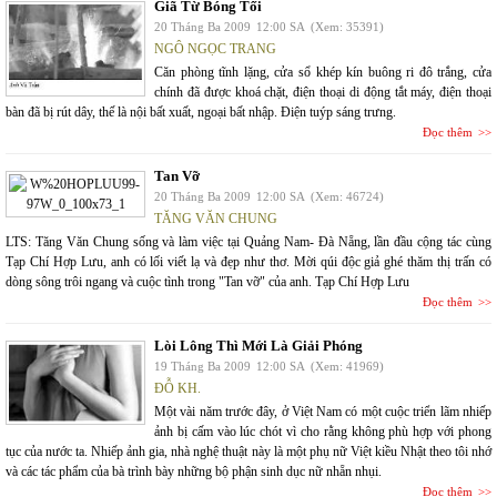
Giã Từ Bóng Tối
20 Tháng Ba 2009
12:00 SA
(Xem: 35391)
NGÔ NGỌC TRANG
Căn phòng tĩnh lặng, cửa sổ khép kín buông ri đô trắng, cửa
chính đã được khoá chặt, điện thoại di động tắt máy, điện thoại
bàn đã bị rút dây, thế là nội bất xuất, ngoại bất nhập. Điện tuýp sáng trưng.
Đọc thêm
Tan Vỡ
20 Tháng Ba 2009
12:00 SA
(Xem: 46724)
TĂNG VĂN CHUNG
LTS: Tăng Văn Chung sống và làm việc tại Quảng Nam- Đà Nẵng, lần đầu cộng tác cùng
Tạp Chí Hợp Lưu, anh có lối viết lạ và đẹp như thơ. Mời qúi độc giả ghé thăm thị trấn có
dòng sông trôi ngang và cuộc tình trong "Tan vỡ" của anh. Tạp Chí Hợp Lưu
Đọc thêm
Lòi Lông Thì Mới Là Giải Phóng
19 Tháng Ba 2009
12:00 SA
(Xem: 41969)
ĐỖ KH.
Một vài năm trước đây, ở Việt Nam có một cuộc triển lãm nhiếp
ảnh bị cấm vào lúc chót vì cho rằng không phù hợp với phong
tục của nước ta. Nhiếp ảnh gia, nhà nghệ thuật này là một phụ nữ Việt kiều Nhật theo tôi nhớ
và các tác phẩm của bà trình bày những bộ phận sinh dục nữ nhẵn nhụi.
Đọc thêm