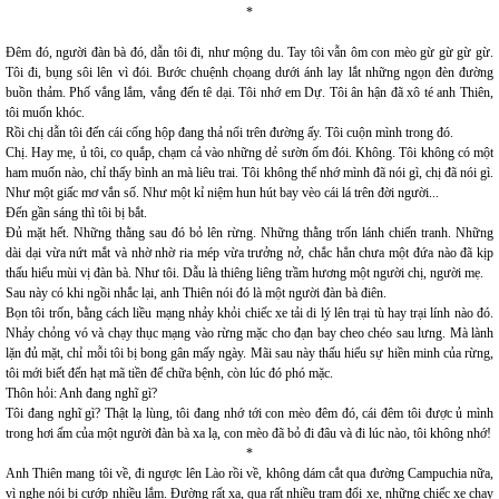
*
Đêm đó, người đàn bà đó, dẫn tôi đi, như mộng du. Tay tôi vẫn ôm con mèo gừ gừ gừ gừ.
Tôi đi, bụng sôi lên vì đói. Bước chuệnh chọang dưới ánh lay lắt những ngọn đèn đường
buồn thảm. Phố vắng lắm, vắng đến tê dại. Tôi nhớ em Dự. Tôi ân hận đã xô té anh Thiên,
tôi muốn khóc.
Rồi chị dẫn tôi đến cái cống hộp đang thả nổi trên đường ấy. Tôi cuộn mình trong đó.
Chị. Hay mẹ, ủ tôi, co quắp, chạm cả vào những dẻ sườn ốm đói. Không. Tôi không có một
ham muốn nào, chỉ thấy bình an mà liêu trai. Tôi không thể nhớ mình đã nói gì, chị đã nói gì.
Như một giấc mơ vắn số. Như một kỉ niệm hun hút bay vèo cái lá trên đời người...
Đến gần sáng thì tôi bị bắt.
Đủ mặt hết. Những thằng sau đó bỏ lên rừng. Những thằng trốn lánh chiến tranh. Những
dài dại vừa nứt mắt và nhờ nhờ ria mép vừa trưởng nở, chắc hẳn chưa một đứa nào đã kịp
thấu hiểu mùi vị đàn bà. Như tôi. Dẫu là thiêng liêng trầm hương một người chị, người mẹ.
Sau này có khi ngồi nhắc lại, anh Thiên nói đó là một người đàn bà điên.
Bọn tôi trốn, bằng cách liều mạng nhảy khỏi chiếc xe tải di lý lên trại tù hay trại lính nào đó.
Nhảy chỏng vó và chạy thục mạng vào rừng mặc cho đạn bay cheo chéo sau lưng. Mà lành
lặn đủ mặt, chỉ mỗi tôi bị bong gân mấy ngày. Mãi sau này thấu hiểu sự hiền minh của rừng,
tôi mới biết đến hạt mã tiền để chữa bệnh, còn lúc đó phó mặc.
Thôn hỏi: Anh đang nghĩ gì?
Tôi đang nghĩ gì? Thật lạ lùng, tôi đang nhớ tới con mèo đêm đó, cái đêm tôi được ủ mình
trong hơi ấm của một người đàn bà xa lạ, con mèo đã bỏ đi đâu và đi lúc nào, tôi không nhớ!
*
Anh Thiên mang tôi về, đi ngược lên Lào rồi về, không dám cắt qua đường Campuchia nữa,
vì nghe nói bị cướp nhiều lắm. Đường rất xa, qua rất nhiều trạm đổi xe, những chiếc xe chạy