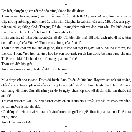
*
Em biết, chuyện tụi em rồi thế nào cũng không lâu dài được...
Thôn để yên bàn tay trong tay tôi, vẫn nói rủ rỉ... "Ảnh thương yêu vợ con, làm việc cùi cụi
vậy, nhưng mỗi ngày một ít nói đi. Lầm lầm đâu phải là cái tánh của ảnh. Một bữa, ảnh gây,
nói sao cái vụ thằng Châu Thượng Đế đó, không thèm nói với ảnh một câu. Em hiểu được
một phần cái lý do làm ảnh lầm lì. Chỉ một phần thôi...
Phần còn lại, nó nằm bên ngoài cửa sổ đó. Tôi biết vậy mà! Tôi biết, cách nào đi nữa, bữa
cơm, đêm ngủ của Viễn và Thôn, có cái bóng của tôi ở đó.
Thôn rút tay khỏi tay tôi, lục lọi gì đó, rồi đưa cho tôi một tờ giấy. Tôi ồ, bài thơ xưa rớt, tôi
viết cho Thôn. Viết, trên cái giấy học trò còn một mặt, rồi để kẹp trong bộ Tam quốc chí anh
Thiên cho. Mà Triết lục được, nó mang qua cho Thôn!
Thôn giữ đến bây giờ.
Ảnh đọc được cái này. Ảnh bỏ đi! Thôn lại nói!
*
Mua được cái nhà thì anh Thiên đổ bệnh. Anh Thiên tôi kiệt lực. Hay trời sai anh tôi xuống
chỉ để lo cho tôi cái phần số của tôi xong thì anh phải đi. Anh Thiên bệnh nhanh lắm. Ào một
cái, váng vất nhức đầu, rồi nằm yên đó ba ngày, chưa kịp cho tôi đi tìm thầy tìm thuốc thì
anh đi!
Tôi chơi vơi chơi vơi. Tôi nhờ người chạy lên chùa tìm em Dự về. Em về, tôi chắp tay đảnh
lễ. Em giờ đã là một đại đức.
Cái thằng tôi, vô tích vô sự, nào có làm được chi ngoài chuyện ôm cỗ quan tài anh Thiên mà
hụ hụ khóc.
Anh Thiên tôi về trời rồi.
*