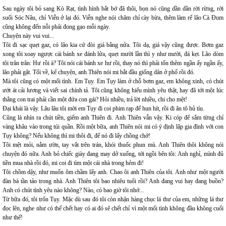
Sau ngày tôi bỏ sang Kò Rạt, tình hình bắt bớ đã thôi, bọn nó cũng dần dần rời rừng, rời
suối Sóc Nâu, chỉ Viễn ở lại đó. Viễn nghe nói chăm chỉ cày bừa, thêm làm rể lão Cà Đum
cũng không đến nỗi phải đong gạo mỗi ngày.
Chuyện này vui vui...
Tôi đi sạc quẹt gaz, có lão kia cứ đòi giá bằng nửa. Tôi dạ, giá vậy cũng được. Bơm gaz
xong tôi xoay ngược cái bánh xe đánh lửa, quẹt mười lần thì y như mười, đá kẹt. Lão dòm
tôi trân trân: Hư rồi à? Tôi nói cái bánh xe hư rồi, thay nó thì phải tốn thêm ngần ấy ngần ấy,
lão phải gật. Tối về, kể chuyện, anh Thiên nói mi bắt đầu giống dân ở phố rồi đó.
Mà tôi cũng có một mối tình. Em Tụy. Em Tụy làm ở chỗ bơm gaz, em không xinh, có chút
ướt át cải lương và viết sai chính tả. Tôi cũng không hiểu mình yêu thật, hay đã tới một lúc
thằng con trai phải cần một đứa con gái? Hỏi nhiều, trả lời nhiều, chi cho mệt!
Đại khái là vậy. Lâu lâu tôi mời em Tụy đi coi phim rạp để hun hít, rồi đi ăn tô hủ tíu.
Cũng là nhín ra chút tiền, giếm anh Thiên đi. Anh Thiên vẫn vậy. Ki cóp để sắm từng chỉ
vàng khâu vào trong túi quần. Rồi một bữa, anh Thiên nói mi có ý định lập gia đình với con
Tụy không? Nếu không thì mi thôi đi, để nó đi lấy chồng chớ!
Tôi mệt mỏi, nằm ườn, tay vắt trên trán, khói thuốc phun mù. Anh Thiên thôi không nói
chuyện đó nữa. Anh bỏ chiếc giày đang may dở xuống, tới ngồi bên tôi: Anh nghỉ, mình đủ
tiền mua nhà rồi đó, mi coi đi tìm một cái nhà trong hẻm đi!
Tôi chồm dậy, như muốn ôm chầm lấy anh. Chao ôi anh Thiên của tôi. Anh như một người
đàn bà tần tảo trong nhà. Anh Thiên tôi bao nhiêu tuổi rồi? Anh đang vui hay đang buồn?
Anh có chút tình yêu nào không? Nào, có bao giờ tôi nhớ...
Từ bữa đó, tôi trốn Tụy. Mặc dù sau đó tôi còn nhận hàng chục lá thư của em, những lá thư
đọc lên, nghe như có thể chết hay có ai đó sẽ chết chỉ vì một mối tình không đầu không cuối
như thế!