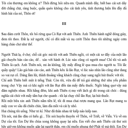
Tôi còn thương em không ư? Thôi đừng hỏi nữa em. Quanh mình đây, biết bao cái sợi dây
đời chằng chịt, ràng buộc, quắn quéo không cho cái tình yêu, tình thương hiện lên đầy đủ
hình hài của nó, Thôn ơi!
III
S
au đám cưới Thôn, tôi bỏ rừng qua Cò Rạt với anh Thiên. Anh Thiên hành nghề đóng giày,
đem tôi theo. Đất lạ xứ người, chỉ có đôi mắt và nụ cười Thôn theo tôi những ngày cơm
hàng cháo chợ như thế.
Người Thái lạ, ở chợ, chỗ cái góc mà tôi với anh Thiên ngồi, có một cái xe đẩy của một lão
già chuyên bán cào cào, dế... xào với hành ớt. Lúc nào cũng có người mua! Chỉ tôi và anh
Thiên là cạch. Anh Thiên nói, mi ăn không, lấy mấy đồng lẻ qua mua cho người ta. Tôi lắc
quầy quậy! Lão già bán cào cào, anh Thiên kêu là lão Rụt, vì lúc nào nhìn lão cũng như đang
so vai rụt cổ. Dáng lầm lũi, thỉnh thoảng vắng khách cũng chạy sang ngồi hút thuốc với tôi.
Chỉ anh Thiên biết một ít tiếng Thái. Còn tôi, vừa đủ để trả giá những thứ nhu yếu phẩm
trong chợ. Vậy mà có khi ngồi với lão Rụt đến tàn mấy điếu thuốc. Ngồi bâng quơ vậy mà
đâm nghiện nhau. Rồi hằng đêm, khi anh Thiên rị mọ viết lách gì đó trong cái chòi - đúng
nghĩa cái chòi với mấy tấm bạt che quanh - tôi lại chạy chỗ lão Rụt, lại hút thuốc.
Rồi một bữa xin anh Thiên nắm tiền lẻ, tôi đi mua chai rượu mang qua. Lão Rụt mang ra
mấy con ve sầu đã chiên chín, làm dĩa mồi và cái ly nhỏ.
Hai chúng tôi uống. Như tri kỉ. Như đã thân nhau từ kiếp nảo kiếp nao.
Tôi nói, mà lão đâu có hiểu gì... Tôi nói huyên thuyên về Thôn, về Triết, về Viễn. Và về em
Dự của tôi. Em Dự lên chùa xong không quay lại nữa. Em viết cho anh Thiên cái thư nói
bây giờ em không muốn gặp lại người thân, em chỉ muốn phụng thờ Phật tổ mà thôi. Em Dự