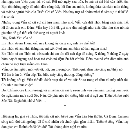
Hai ngày sau Viễn quay lại, vô sự. Rồi một ngày sau nữa, ba má và chị Hai của Triết lên.
Bọn tôi những ngày đó nhìn đâu cũng thấy lỗi lầm của mình, không đứa nào dám nhìn thẳng
vô mặt ba người thân của Triết. Chỉ có Viễn. Nó thay mặt cả nhóm mà tỉ tê tâm sự, tỉ tê kể lể,
tỉ tê an ủi.
Nhưng trong Viễn có cái sợi chỉ lưu manh nho nhỏ. Viễn cưa đứt Thôn bằng cách chặn hết
lối đi của anh em. Đêm, Viễn hay ỉ ôi ỉ ôi, giả như đùa mà giả như thật. Giả như cho nó mà
giả như để gió thổi cái tỉ tê sang tai người khác...
Đây, Kinh Yêu của nó...
Em Thôn ơi em Thôn, kiếp này không lấy đặng em, anh rày chết tốt!
Em Thôn ơi, anh thề, thằng nào mà xớ rớ tới em, anh băm nó làm nghìn nhát!
Em Thôn ơi em Thôn ơi, trời sanh chi em tóc dài mắt đẹp để thằng X thằng Y thằng Z ngày
hôm nay đi ngang ngó hoài mà chân nó dậm lên bãi cứt bò. Đêm mai nó còn dòm nữa anh
chém nó một triệu mảnh em Thôn...
Viễn, có lần ngồi ụ mối với tôi, nói, tau thương con Thôn quá, đêm nào cũng mơ thấy nó.
Tôi ậm ừ ậm ừ. Viễn tiếp: Tau biết, mày cũng thương, đúng không?
Tôi không nói gì. Viễn thở dài đánh sượt rồi vỗ vai tôi: So ra trong cả đám thì mày nhất rồi.
Coi như tau thua cuộc!
Đó. Chỉ một câu khích tướng, tôi u mê hắt cái cái ly rượu tình yêu của mình xuống con nước
đỏ ngầu mùa mưa suối Sóc Nâu. Có phải nào tôi không biết cái té ngã của Thôn bên bờ suối
Sóc Nâu là giả bộ, chỉ vì Viễn…
*
Hồi sáng lúc ghé về Thôn, tôi thấy cái nón bê rê của Viễn trên bàn thờ lão Cà Đum. Cái nón
sống tuổi đời dài ngoẵng, đã lỗ chỗ nhiều vết chuột gián gặm nhấm. Thôn tế sống Viễn, hay
đơn giản chỉ là tình cờ đặt lên đó? Tôi không dám nghĩ tới nữa!