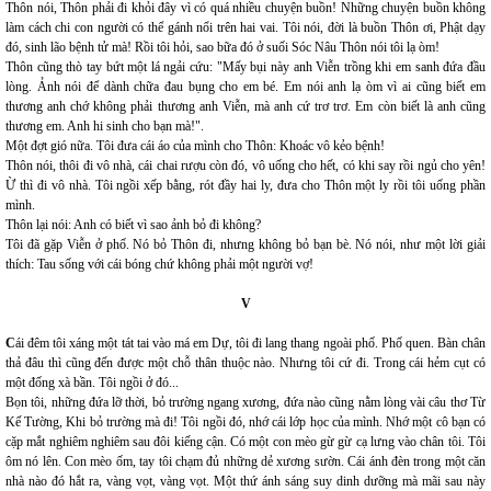
Thôn nói, Thôn phải đi khỏi đây vì có quá nhiều chuyện buồn! Những chuyện buồn không
làm cách chi con người có thể gánh nổi trên hai vai. Tôi nói, đời là buồn Thôn ơi, Phật dạy
đó, sinh lão bệnh tử mà! Rồi tôi hỏi, sao bữa đó ở suối Sóc Nâu Thôn nói tôi lạ òm!
Thôn cũng thò tay bứt một lá ngải cứu: "Mấy bụi này anh Viễn trồng khi em sanh đứa đầu
lòng. Ảnh nói để dành chữa đau bụng cho em bé. Em nói anh lạ òm vì ai cũng biết em
thương anh chớ không phải thương anh Viễn, mà anh cứ trơ trơ. Em còn biết là anh cũng
thương em. Anh hi sinh cho bạn mà!".
Một đợt gió nữa. Tôi đưa cái áo của mình cho Thôn: Khoác vô kẻo bệnh!
Thôn nói, thôi đi vô nhà, cái chai rượu còn đó, vô uống cho hết, có khi say rồi ngủ cho yên!
Ừ thì đi vô nhà. Tôi ngồi xếp bằng, rót đầy hai ly, đưa cho Thôn một ly rồi tôi uống phần
mình.
Thôn lại nói: Anh có biết vì sao ảnh bỏ đi không?
Tôi đã gặp Viễn ở phố. Nó bỏ Thôn đi, nhưng không bỏ bạn bè. Nó nói, như một lời giải
thích: Tau sống với cái bóng chứ không phải một người vợ!
V
C
ái đêm tôi xáng một tát tai vào má em Dự, tôi đi lang thang ngoài phố. Phố quen. Bàn chân
thả đâu thì cũng đến được một chỗ thân thuộc nào. Nhưng tôi cứ đi. Trong cái hẻm cụt có
một đống xà bần. Tôi ngồi ở đó...
Bọn tôi, những đứa lỡ thời, bỏ trường ngang xương, đứa nào cũng nằm lòng vài câu thơ Từ
Kế Tường, Khi bỏ trường mà đi! Tôi ngồi đó, nhớ cái lớp học của mình. Nhớ một cô bạn có
cặp mắt nghiêm nghiêm sau đôi kiếng cận. Có một con mèo gừ gừ cạ lưng vào chân tôi. Tôi
ôm nó lên. Con mèo ốm, tay tôi chạm đủ những dẻ xương sườn. Cái ánh đèn trong một căn
nhà nào đó hắt ra, vàng vọt, vàng vọt. Một thứ ánh sáng suy dinh dưỡng mà mãi sau này