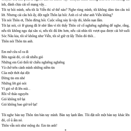
ình, đành chịu cái số mạng vậy...
Tôi tự hỏi mình, nếu tôi là Viễn thì sẽ thế nào? Nghe rùng mình, tôi không dám tìm câu trả
lời. Nhưng cái câu hỏi ấy, đột ngột Thôn lại hỏi: Anh có sẽ như anh Viễn không?
Tôi nói Thôn ơi, Thôn đừng hỏi. Cuộc sống này là vậy đó, khốn nạn lắm.
Tôi lại nói, có lẽ giọng đã lè nhè lắm vì tôi thấy Thôn cứ cố nghiêng nghiêng để nghe, rằng,
nếu tôi không ngu dại sân si, nếu tôi đủ lớn hơn, nếu cái nhìn tôi vượt qua được cái bờ suối
Sóc Nâu kia, tôi sẽ không như Viễn, tôi sẽ giữ rịt lấy Thôn đó thôi...
Thôn nói Thôn tin anh.
Em mở cửa sổ ra đi
Bên ngoài đó, có rất nhiều gió
Những em Gió thổi từ chiều nghiêng nghiêng
Và chở trên cánh mình những niềm tin
Của một thời dại dột
Đừng tin em nhé
Những lời gió nói
Vì gió sẽ đi lên núi...
Rồi về thảo nguyên
Gió không trở lại
Gió không bao giờ trở lại!
Tôi nghe bàn tay Thôn tìm bàn tay mình. Bàn tay lạnh lắm. Tôi đặt nốt một bàn tay khác lên
đó, cố ủ ấm nó.
Thôn vẫn nói như mộng du: Em tin anh!
*