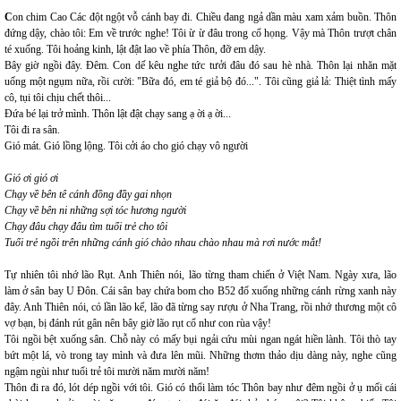
C
on chim Cao Các đột ngột vỗ cánh bay đi. Chiều đang ngả dần màu xam xảm buồn. Thôn
đứng dậy, chào tôi: Em về trước nghe! Tôi ừ ừ đâu trong cổ họng. Vậy mà Thôn trượt chân
té xuống. Tôi hoảng kinh, lật đật lao về phía Thôn, đỡ em dậy.
Bây giờ ngồi đây. Đêm. Con dế kêu nghe tức tưởi đâu đó sau hè nhà. Thôn lại nhăn mặt
uống một ngụm nữa, rồi cười: "Bữa đó, em té giả bộ đó...". Tôi cũng giả lả: Thiệt tình mấy
cô, tụi tôi chịu chết thôi...
Đứa bé lại trở mình. Thôn lật đật chạy sang ạ ời ạ ời...
Tôi đi ra sân.
Gió mát. Gió lồng lộng. Tôi cởi áo cho gió chạy vô người
Gió ơi gió ơi
Chạy về bên tê cánh đồng đầy gai nhọn
Chạy về bên ni những sợi tóc hương người
Chạy đâu chạy đâu tìm tuổi trẻ cho tôi
Tuổi trẻ ngồi trên những cánh gió chào nhau chào nhau mà rơi nước mắt!
Tự nhiên tôi nhớ lão Rụt. Anh Thiên nói, lão từng tham chiến ở Việt Nam. Ngày xưa, lão
làm ở sân bay U Đôn. Cái sân bay chứa bom cho B52 đổ xuống những cánh rừng xanh này
đây. Anh Thiên nói, có lần lão kể, lão đã từng say rượu ở Nha Trang, rồi nhớ thương một cô
vợ bạn, bị đánh rút gân nên bây giờ lão rụt cổ như con rùa vậy!
Tôi ngồi bệt xuống sân. Chỗ này có mấy bụi ngải cứu mùi ngan ngát hiền lành. Tôi thò tay
bứt một lá, vò trong tay mình và đưa lên mũi. Những thơm thảo dịu dàng này, nghe cũng
ngậm ngùi như tuổi trẻ tôi mười năm mười năm!
Thôn đi ra đó, lót dép ngồi với tôi. Gió có thổi làm tóc Thôn bay như đêm ngồi ở ụ mối cái