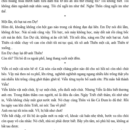
chòi hoang hoải mười năm xưa đám trai tơ đói ăn đói thở chúng tôi? Tôi không biết. Tôi
không dám ngoảnh mặt nhìn sang. Tôi chỉ ngồi im như thế. Nghe Thôn cũng ngồi im như
thế.
*
Một lần, tôi bạt tai em Dự!
Hôm đó, khoắng không còn hột gạo nào trong cái thùng đạn đại liên. Em Dự nói đói lắm,
không đi học. Nài nỉ mãi cũng vậy. Tôi bực, nói mày không học, mày dốt nát rồi cũng bốc
cứt mà ăn thôi. Em Dự cãi, không ai ăn cứt hết. Tôi nổi đóa, xáng em Dự một bạt tai. Anh
Thiên cà nhắc chạy vô can còn chửi tôi mi tục quá, tôi xô anh Thiên một cái, anh Thiên té
xuống...
Em Dự chạy lại đỡ anh Thiên!
Còn tôi? Tôi bỏ đi ra ngoài phố, lang thang suốt một đêm.
*
Viễn có một cái nón bê rê. Cái nón của một chàng pilot nào đó cho nó hồi nó còn nhỏ chút
bẻo. Vậy mà theo nó ra phố, lên rừng, nghênh nghênh ngang ngang nhiều khi trông thật yêu
mà nhiều khi trông cũng ghét thậm ghét tệ. Viễn từng tuyên bố xanh rờn: Phi mão bất thành
Viễn!
Viễn khôn vặt một chút, lý sự một chút, yếu đuối một chút. Nhưng Viễn là đứa biết thương
anh em. Trong thăm thẳm con người, nó là đứa đa cảm. Ngày Triết chết thảm, tôi nhớ như
in, Viễn không chảy một giọt nước mắt. Nó chạy cùng Thôn và lão Cà Đum lo đủ thứ. Rồi
ba ngày sau khi chôn Triết, nó nói: Tau về phố!
Anh em tụi tôi tròn mắt. Về, bị bắt như chơi!
Viễn bất chấp, cứ lôi bộ áo quần mới ra mặc vô, khoác cái balo nhẹ tênh, bước ra cửa chòi
còn quay vô cảu nhảu: Nó chết, nhà nó phải được biết. Bây yên tâm, nó phù hộ tau, không ai
bắt tau được.