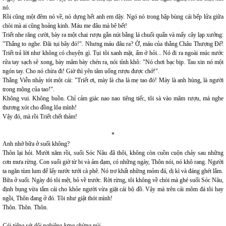
nó.
Rồi cũng một đêm nó về, nó dựng hết anh em dậy. Ngó nó trong bập bùng cái bếp lửa giữa
chòi mà ai cũng hoảng kinh. Máu me đâu mà bê bết!
Triết nhe răng cười, bày ra một chai rượu gằn nút bằng lá chuối quấn và mấy cây lạp xưởng:
"Thắng to nghe. Đãi tụi bây đó!". Nhưng máu đâu ra? Ờ, máu của thằng Châu Thượng Đế!
Triết trả lời như không có chuyện gì. Tụi tôi xanh mặt, ấm ớ hỏi... Nó đi ra ngoài múc nước
rửa tay sạch sẽ xong, bày mâm bày chén ra, nói tỉnh khô: "Nó chơi bạc bịp. Tau xin nó một
ngón tay. Cho nó chừa đi! Giờ thì yên tâm uống rượu được chớ!".
Thằng Viễn nhảy tót một cái: "Triết ơi, mày là cha là mẹ tao đó! Mày là anh hùng, là người
trong mộng của tao!".
Không vui. Không buồn. Chỉ cảm giác nao nao tiêng tiếc, tôi sà vào mâm rượu, mà nghe
thương xót cho đồng lõa mình!
Vậy đó, mà rồi Triết chết thảm!
*
Anh nhớ bữa ở suối không?
Thôn lại hỏi. Mười năm rồi, suối Sóc Nâu đã thôi, không còn cuồn cuộn chảy sau những
cơn mưa rừng. Con suối giờ từ bi và ảm đạm, có những ngày, Thôn nói, nó khô rang. Người
ta ngăn tùm lum để lấy nước tưới cà phê. Nó trơ khất những mỏm đá, dị kì và đáng ghét lắm.
Bữa ở suối. Ngày đó tôi mệt, bỏ về trước. Rời rừng, tôi không về chòi mà ghé suối Sóc Nâu,
định bụng vừa tắm cái cho khỏe người vừa giặt cái bộ đồ. Vậy mà trên cái mõm đá tôi hay
ngồi, Thôn đang ở đó. Tôi như giật thót mình!
Thôn. Thôn. Thôn.
Cái tiếng sét dội nghiêng lưng chừng núi