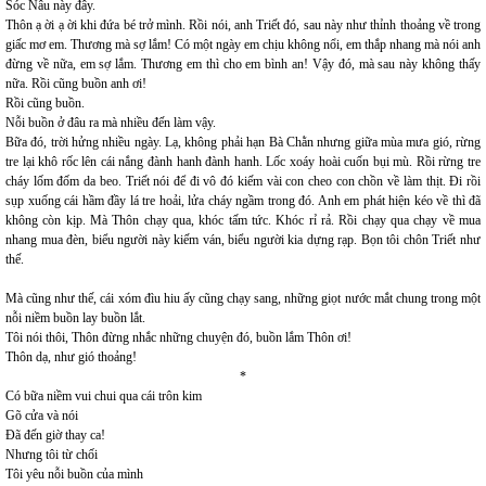
Sóc Nâu này đây.
Thôn ạ ời ạ ời khi đứa bé trở mình. Rồi nói, anh Triết đó, sau này như thỉnh thoảng về trong
giấc mơ em. Thương mà sợ lắm! Có một ngày em chịu không nổi, em thắp nhang mà nói anh
đừng về nữa, em sợ lắm. Thương em thì cho em bình an! Vậy đó, mà sau này không thấy
nữa. Rồi cũng buồn anh ơi!
Rồi cũng buồn.
Nỗi buồn ở đâu ra mà nhiều đến làm vậy.
Bữa đó, trời hửng nhiều ngày. Lạ, không phải hạn Bà Chằn nhưng giữa mùa mưa gió, rừng
tre lại khô rốc lên cái nắng đành hanh đành hanh. Lốc xoáy hoài cuốn bụi mù. Rồi rừng tre
cháy lốm đốm da beo. Triết nói để đi vô đó kiếm vài con cheo con chồn về làm thịt. Đi rồi
sụp xuống cái hầm đầy lá tre hoải, lửa cháy ngầm trong đó. Anh em phát hiện kéo về thì đã
không còn kịp. Mà Thôn chạy qua, khóc tấm tức. Khóc rỉ rả. Rồi chạy qua chạy về mua
nhang mua đèn, biểu người này kiếm ván, biểu người kia dựng rạp. Bọn tôi chôn Triết như
thế.
Mà cũng như thế, cái xóm đìu hiu ấy cũng chạy sang, những giọt nước mắt chung trong một
nỗi niềm buồn lay buồn lắt.
Tôi nói thôi, Thôn đừng nhắc những chuyện đó, buồn lắm Thôn ơi!
Thôn dạ, như gió thoảng!
*
Có bữa niềm vui chui qua cái trôn kim
Gõ cửa và nói
Đã đến giờ thay ca!
Nhưng tôi từ chối
Tôi yêu nỗi buồn của mình