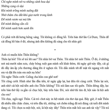
Chỉ nghe mình nở ra những cánh hoa dại
Những cọng cỏ dại
Khi mình trồng mình xuống đất
Nhớ chăm cho đất khó giọt nước trong lành
Để mình vươn vai mà lớn
Để mình không cằn cỗi
Để mình xanh hơn xanh lên
Có phải trời đã hưng hửng sáng. Tôi không có đồng hồ. Trên bàn thờ lão Cà Đum, Thôn để
cái đồng hồ bàn ở đó, nhưng ánh đèn không đủ sáng cho tôi nhìn giờ.
*
Anh có muốn hôn Thôn không?
Thôn lại hỏi! Tôi sẽ trả lời sao? Tôi nhìn bờ vai Thôn. Tôi nhìn bờ môi Thôn. Ở đó, ở những
nơi mà mười năm xưa, cháy bỏng ruột gan mình nỗi khát thèm, thì ngày giờ này đây, cái gì
đó đầy ăm ắp yêu thương dâng lên ứ nghẹn tôi. Tôi dấn mình tới để mặt tôi ngang với mắt
em và đặt lên trán em một nụ hôn!
Tôi nghe Thôn cười: Giống cha hôn con ghê nơi!
Tôi cũng cười. Hình như lần đầu tiên, từ ngày gặp lại, hai đứa tôi cùng cười. Thôn lại nói,
anh nhớ cái hột mã tiền anh cho Thôn không? Tôi nói làm sao tôi quên. Thôn đứng dậy, lục
trên bàn thờ lấy ra gần cả chục hột, bày trên bàn: Đó, nói nhớ thì tìm đi, hột nào là hột anh
cho em?
Tôi chịu, ngồi ngó Thôn. Cái trò chơi này in hệt mình còn thơ dại quá. Bây giờ, ở mắt Thôn
đã nhiều dấu chân chim, và trên đầu tôi, những sợi chớm trắng đã nói đúng cái tuổi đời mình
đang có. Tôi chọn ra một hột, nói, là hột này đây! Thôn tròn mắt hỏi sao anh tài vậy? Tôi trả