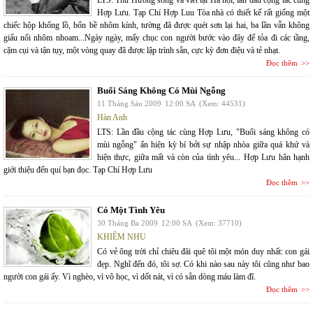
LTS: Thu Hương sống và viết tại Hà nội, lần đầu cộng tác cùng
Hợp Lưu. Tạp Chí Hợp Luu Tòa nhà có thiết kế rất giống một
chiếc hộp khổng lồ, bốn bề nhôm kính, tường đã được quét sơn lại hai, ba lần vẫn không
giấu nổi nhôm nhoam...Ngày ngày, mấy chục con người bước vào đây để tỏa đi các tầng,
cặm cụi và tận tụy, một vòng quay đã được lập trình sẵn, cực kỳ đơn điệu và tẻ nhạt.
Đọc thêm
Buổi Sáng Không Có Mùi Ngỗng
11 Tháng Sáu 2009
12:00 SA
(Xem: 44531)
Hàn Anh
LTS: Lần đầu cộng tác cùng Hợp Lưu, "Buổi sáng không có
mùi ngỗng" ẩn hiện kỳ bí bởi sự nhập nhòa giữa quá khứ và
hiện thực, giữa mất và còn của tình yêu... Hợp Lưu hân hạnh
giới thiệu đến quí bạn đọc. Tạp Chí Hợp Lưu
Đọc thêm
Có Một Tình Yêu
30 Tháng Ba 2009
12:00 SA
(Xem: 37710)
KHIÊM NHU
Có vẻ ông trời chỉ chiêu đãi quê tôi một món duy nhất: con gái
đẹp. Nghĩ đến đó, tôi sợ. Có khi nào sau này tôi cũng như bao
người con gái ấy. Vì nghèo, vì vô học, vì dốt nát, vì có sẵn dòng máu làm đĩ.
Đọc thêm