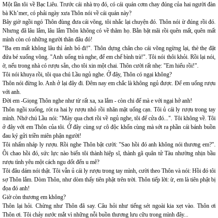
Một lần tôi về Bạc Liêu. Trước cái nhà trọ đó, có cái quán cơm chay đúng của hai người đàn
bà Kh’mer, có phải ngày xưa Thôn nói về cái quán này?
Bây giờ ngồi ngó Thôn đùng đưa cái võng, tôi nhắc lại chuyện đó. Thôn nói ừ đúng rồi đó.
Nhưng đã lâu lắm, lâu lắm Thôn không có về thăm họ. Bằn bặt mãi rồi quên mất, quên mất
mình còn có những người thân đâu đó!
"Ba em mất không lâu thì ảnh bỏ đi!". Thôn dựng chân cho cái võng ngừng lại, thè thẹ đặt
đứa bé xuống võng. "Anh uống trà nghe, để em chế bình trà!". Tôi nói thôi khỏi. Rồi lại nói,
ờ, nếu trong nhà có rượu sẵn, cho tôi xin một chai. Thôn cười rất nhẹ: "Em hiểu rồi!".
Tôi nói khuya rồi, tôi qua chú Lầu ngủ nghe. Ở đây, Thôn có ngại không?
Thôn nói đừng lo. Anh ở lại đây đi. Đêm nay em chắc là không ngủ được. Để em uống rượu
với anh.
Đời em -Giọng Thôn nghe như từ rất xa, xa lắm - còn chi để mà e với ngại hở anh!
Thôn ngồi xuống, rót ra hai ly rượu nhỏ rồi nhăn mặt uống cạn. Tôi ủ cái ly rượu trong tay
mình. Nhớ chú Lầu nói: "Mày qua chơi rồi về ngủ nghe, tôi để cửa đó...". Tôi không về. Tôi
ở đây với em Thôn của tôi. Ở đây cùng sự cô độc khốn cùng mà sớt ra phần cái bánh buồn
đau ký gửi triền miên phận người!
Tôi nhấm nháp ly rượu. Rồi nghe Thôn bật cười: "Sao hồi đó anh không nói thương em?".
Ôi chao hồi đó, sức lực nào biến tôi thành hiệp sĩ, thành gã quân tử Tàu nhường nhịn bầu
rượu tình yêu một cách ngu dốt đến u mê?
Tôi đâu dám nói thật. Tôi vẫn ủ cái ly rượu trong tay mình, cười theo Thôn và nói: Hồi đó tôi
sợ Thôn lắm. Dòm Thôn, như dòm thấy tiên phật trên trời. Thôn tiếp lời: ừ, em là tiên phật bị
đọa đó anh!
Giờ còn thương em không?
Thôn lại hỏi. Chừng như Thôn đã say. Câu hỏi như tiếng sét ngoài kia xẹt vào. Thôn ơi
Thôn ơi. Tôi chảy nước mắt vì những nỗi buồn thương lưu cữu trong mình đây...