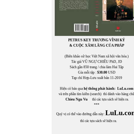
PETRUS KEY TRƯƠNG VĨNH KÝ
& CUỘC XÂM LĂNG CỦA PHÁP
(Biên khảo sử học Việt Nam xã hội văn hóa.)
Tác giả VŨ NGỰ CHIÊU PhD, JD
Sách gần 850 trang / chia làm Hai Tập
Gía mỗi tập :
$30.00
USD
Tạp chí Hợp-Lưu xuất bản 11-2019
Hiện có bán qua
hệ thống phát hành:
LuLu.com
và trên phần tìm kiếm (search) thì đánh vào hàng ch
Chieu Ngu Vu
thì các tựa sách sẽ hiện ra.
***
LuLu.co
Quý vị có thể vào đường dẫn này:
thì các tựa sách sẽ hiện ra.