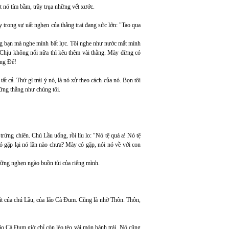
t nó tím bầm, trầy trụa những vết xước.
trong sự uất nghẹn của thằng trai đang sức lớn: "Tao qua
ng bạn mà nghe mình bất lực. Tôi nghe như nước mắt mình
 Chịu không nổi nữa thì kêu thêm vài thằng. Mày đừng có
ợng Đế!
t cả. Thứ gì trái ý nó, là nó xử theo cách của nó. Bọn tôi
hững thằng như chúng tôi.
trứng chiên. Chú Lầu uống, rồi líu lo: "Nó tệ quá a! Nó tệ
ó gặp lại nó lần nào chưa? Mày có gặp, nói nó về với con
những nghẹn ngào buồn tủi của riêng mình.
hắt của chú Lầu, của lão Cà Đum. Cũng là nhờ Thôn. Thôn,
ão Cà Đum giờ chỉ còn lèo tèo vài món bánh trái. Nó cũng