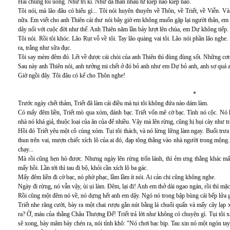
Hai chúng tôi uống. Như tri kỉ. Như đã thân nhau từ kiếp nảo kiếp nao.
Tôi nói, mà lão đâu có hiểu gì... Tôi nói huyên thuyên về Thôn, về Triết, về Viễn.
nữa. Em viết cho anh Thiên cái thư nói bây giờ em không muốn gặp lại người thân, em
dây nối với cuộc đời như thế. Anh Thiên năm lần bảy lượt lên chùa, em Dự không tiếp.
Tôi nói. Rồi tôi khóc. Lão Rụt vỗ về tôi. Tay lão quàng vai tôi. Lão nói phần lão nghe.
ra, trắng như sữa đục.
Tôi say mèm đêm đó. Lết về được cái chòi của anh Thiên thì đùng đùng sốt. Những cơn s
Sau này anh Thiên nói, anh tưởng mi chết ở đó bỏ anh như em Dự bỏ anh, anh sợ quá a
Giờ ngồi đây. Tôi đâu có kể cho Thôn nghe!
*
Trước ngày chết thảm, Triết đã làm cái điều mà tụi tôi không đứa nào dám làm.
Có mấy đêm liền, Triết mò qua xóm, đánh bạc. Triết vốn mê cờ bạc. Tính nó cộc. Nó 
nhà nó khá giả, thuộc loại của ăn của để nhiều. Vậy mà lên rừng, cũng hị hụi cày như tr
Hồi đó Triết yêu một cô cùng xóm. Tụi tôi thách, và nó lừng lững làm ngay. Buổi trưa
thun trên vai, mượn chiếc xích lô của ai đó, đạp tông thẳng vào nhà người trong mộng.
chạy...
Mà rồi cũng hẹn hò được. Nhưng ngày lên rừng trốn lánh, thì ẻm ưng thằng khác mất t
mấy hồi. Lần tới thì tau đi bộ, khỏi cần xích lô ba gác.
Mấy đêm liền đi cờ bạc, nó phờ phạc, lầm lầm ít nói. Ai cản chi cũng không nghe.
Ngày đi rừng, nó vẫn vậy, ùi ụi làm. Đêm, lại đi! Anh em thở dài ngao ngán, rồi thì mặc
Rồi cũng một đêm nó về, nó dựng hết anh em dậy. Ngó nó trong bập bùng cái bếp lửa 
Triết nhe răng cười, bày ra một chai rượu gằn nút bằng lá chuối quấn và mấy cây lạ
ra? Ờ, máu của thằng Châu Thượng Đế! Triết trả lời như không có chuyện gì. Tụi tôi x
sẽ xong, bày mâm bày chén ra, nói tỉnh khô: "Nó chơi bạc bịp. Tau xin nó một ngón ta