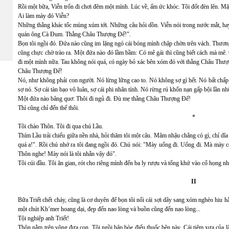
Rồi một bữa, Viễn trốn đi chơi đêm một mình. Lúc về, ấm ức khóc. Tôi đốt đèn lên. Mặ
Ai làm mày đó Viễn?
Những thằng khác tốc mùng xúm tới. Những câu hỏi dồn. Viễn nói trong nước mắt, hay 
quán ông Cà Đum. Thằng Châu Thượng Đế!".
Bọn tôi ngồi đó. Đứa nào cũng im lặng ngó cái bóng mình chập chờn trên vách. Thươ
cũng chực chờ trào ra. Một đứa nào đó lầm bầm: Có mê gái thì cũng biết cách mà mê.
đi một mình nữa. Tau không nói quá, có ngày bỏ xác bên xóm đó với thằng Châu Thư
Châu Thượng Đế!
Nó, như không phải con người. Nó lừng lững cao to. Nó không sợ gì hết. Nó bất chấp tấ
sợ nó. Sợ cái tàn bạo vô luân, sợ cái phi nhân tính. Nó rừng rú khốn nạn gấp bội lần n
Một đứa nào bâng quơ: Thôi đi ngủ đi. Đù mẹ thằng Châu Thượng Đế!
Thì cũng chỉ đến thế thôi.
*
Tôi chào Thôn. Tôi đi qua chú Lầu.
Thím Lầu trải chiếu giữa nền nhà, hỏi thăm tôi một câu. Mâm nhậu chẳng có gì, chỉ dĩa 
quá a!". Rồi chú nhớ ra tôi đang ngồi đó. Chú nói: "Mày uống đi. Uống đi. Mà mày c
Thôn nghe! Mày nói là tôi nhắn vậy đó".
Tôi cúi đầu. Tôi ăn gian, rót cho riêng mình đến ba ly rượu và tống khứ vào cổ họng 
II
Bữa Triết chết cháy, cũng là cơ duyên để bọn tôi nối cái sợi dây sang xóm nghèo hiu 
một chút Kh’mer hoang dại, đẹp đến nao lòng và buồn cũng đến nao lòng...
Tội nghiệp anh Triết!
Thôn nằm trên võng đưa con. Tôi ngồi bập bòe điếu thuốc bên này. Cái tiệm xưa của l