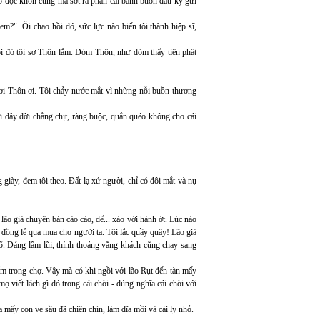
cô độc khốn cùng mà sớt ra phần cái bánh buồn đau ký gửi
?". Ôi chao hồi đó, sức lực nào biến tôi thành hiệp sĩ,
Hồi đó tôi sợ Thôn lắm. Dòm Thôn, như dòm thấy tiên phật
 ơi Thôn ơi. Tôi chảy nước mắt vì những nỗi buồn thương
 dây đời chằng chịt, ràng buộc, quắn quéo không cho cái
iày, đem tôi theo. Đất lạ xứ người, chỉ có đôi mắt và nụ
lão già chuyên bán cào cào, dế... xào với hành ớt. Lúc nào
 đồng lẻ qua mua cho người ta. Tôi lắc quầy quậy! Lão già
cổ. Dáng lầm lũi, thỉnh thoảng vắng khách cũng chạy sang
hẩm trong chợ. Vậy mà có khi ngồi với lão Rụt đến tàn mấy
viết lách gì đó trong cái chòi - đúng nghĩa cái chòi với
 mấy con ve sầu đã chiên chín, làm dĩa mồi và cái ly nhỏ.