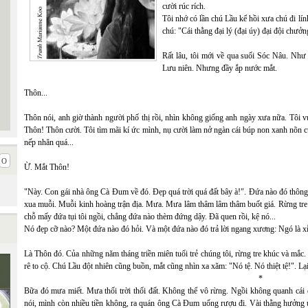
cười rúc rích.
Tôi nhớ có lần chú Lầu kể hồi xưa chú đi lí
chú: "Cái thằng đại lý (đại úy) đại đội chưởn
Rất lâu, tôi mới về qua suối Sóc Nâu. Như m
Lưu niên. Nhưng đầy ắp nước mắt.
Thôn...
Thôn nói, anh giờ thành người phố thị rồi, nhìn không giống anh ngày xưa nữa. Tôi 
Thôn! Thôn cười. Tôi tìm mãi kí ức mình, nụ cười làm nở ngàn cái búp non xanh nõn 
nếp nhăn quá...
Ừ. Mắt Thôn!
"Này. Con gái nhà ông Cà Đum về đó. Đẹp quá trời quá đất bây à!". Đứa nào đó thông b
xua muỗi. Muỗi kinh hoàng trận địa. Mưa. Mưa lâm thâm lâm thâm buốt giá. Rừng tre
chỗ mấy đứa tụi tôi ngồi, chẳng đứa nào thèm đứng dậy. Đã quen rồi, kệ nó...
Nó đẹp cỡ nào? Một đứa nào đó hỏi. Và một đứa nào đó trả lời ngang xương: Ngó là xỉu
Là Thôn đó. Của những năm tháng triền miên tuổi trẻ chúng tôi, rừng tre khúc và mắc
rê to cộ. Chú Lầu đột nhiên cũng buồn, mắt cũng nhìn xa xăm: "Nó tệ. Nó thiệt tệ!". L
*
Bữa đó mưa miết. Mưa thối trời thối đất. Không thể vô rừng. Ngồi không quanh cái 
nói, mình còn nhiều tiền không, ra quán ông Cà Đum uống rượu đi. Vài thằng hưởng ứ