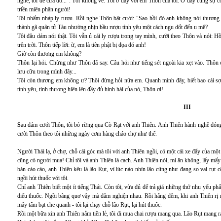
nghe, tôi để cửa đó...". Tôi không về. Tôi ở đây với em Thôn của tôi. Ở đây cùng sự 
triền miên phận người!
Tôi nhấm nháp ly rượu. Rồi nghe Thôn bật cười: "Sao hồi đó anh không nói thương em
thành gã quân tử Tàu nhường nhịn bầu rượu tình yêu một cách ngu dốt đến u mê?
Tôi đâu dám nói thật. Tôi vẫn ủ cái ly rượu trong tay mình, cười theo Thôn và nói: 
trên trời. Thôn tiếp lời: ừ, em là tiên phật bị đọa đó anh!
Giờ còn thương em không?
Thôn lại hỏi. Chừng như Thôn đã say. Câu hỏi như tiếng sét ngoài kia xẹt vào. Thôn
lưu cữu trong mình đây...
Tôi còn thương em không ư? Thôi đừng hỏi nữa em. Quanh mình đây, biết bao cái sợi
tình yêu, tình thương hiện lên đầy đủ hình hài của nó, Thôn ơi!
III
S
au đám cưới Thôn, tôi bỏ rừng qua Cò Rạt với anh Thiên. Anh Thiên hành nghề đóng g
cười Thôn theo tôi những ngày cơm hàng cháo chợ như thế.
Người Thái lạ, ở chợ, chỗ cái góc mà tôi với anh Thiên ngồi, có một cái xe đẩy của một 
cũng có người mua! Chỉ tôi và anh Thiên là cạch. Anh Thiên nói, mi ăn không, lấy mấy
bán cào cào, anh Thiên kêu là lão Rụt, vì lúc nào nhìn lão cũng như đang so vai rụt 
ngồi hút thuốc với tôi.
Chỉ anh Thiên biết một ít tiếng Thái. Còn tôi, vừa đủ để trả giá những thứ nhu yếu p
điếu thuốc. Ngồi bâng quơ vậy mà đâm nghiện nhau. Rồi hằng đêm, khi anh Thiên rị mọ 
mấy tấm bạt che quanh - tôi lại chạy chỗ lão Rụt, lại hút thuốc.
Rồi một bữa xin anh Thiên nắm tiền lẻ, tôi đi mua chai rượu mang qua. Lão Rụt mang ra