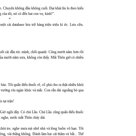
nh. Chuyện không đầu không cuối. Đại khái líu lo theo kiểu
g của tôi, nó có đến hai con vọ, kinh!".
*
ột cái database lưu trữ hàng triệu triệu kí ức. Lưu cữu.
vuốt cái đầu tóc mình, chối quanh: Cũng mười năm hơn rồi
của mười năm xưa, không còn thấy. Mắt Thôn giờ có nhiều
áo. Tôi quấn điếu thuốc rê, cố phà cho ra thật nhiều khói
 vướng víu ngàn khúc và mắc. Con rắn dài ngoằng bò qua
 tại trận!
. Giờ ngồi đây. Có chú Lầu. Chú Lầu cũng quấn điếu thuốc
ại nghe, nước mắt Thôn chảy dài.
chòi tre, nghe mưa mà nhớ nhà và lòng buồn vô hạn. Tôi
ng, vài thằng không. Đành làm hai cái thăm và bắt... Thế