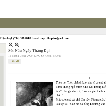
Điện thoại:
(714) 381-8780
E-mail:
tapchihopluu@aol.com
Sóc Nâu Ngày Tháng Dại
11 Tháng Giêng 2009
12:00 SA
(Xem: 35002)
ĐA MI
I
T
hôn nói Thôn phải đi khỏi đây vì có quá
Thôn không ngủ được. Chú Lầu không hiểu c
lắm!". Tôi gật chiếu lệ: "Voi mà phá thì thô
phá...".
Mắc cười quá cái chú Lầu này. Tôi gạt phắt:
kéo tay tôi: "Con dơi đó. Ổng nói tiếng Việ