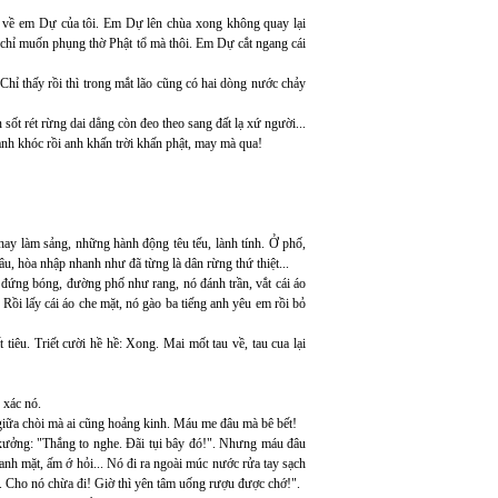
 Và về em Dự của tôi. Em Dự lên chùa xong không quay lại
 chỉ muốn phụng thờ Phật tổ mà thôi. Em Dự cắt ngang cái
 Chỉ thấy rồi thì trong mắt lão cũng có hai dòng nước chảy
ốt rét rừng dai dẳng còn đeo theo sang đất lạ xứ người...
nh khóc rồi anh khấn trời khấn phật, may mà qua!
hay làm sảng, những hành động têu tếu, lành tính. Ở phố,
âu, hòa nhập nhanh như đã từng là dân rừng thứ thiệt...
 đứng bóng, đường phố như rang, nó đánh trần, vắt cái áo
 Rồi lấy cái áo che mặt, nó gào ba tiếng anh yêu em rồi bỏ
iêu. Triết cười hề hề: Xong. Mai mốt tau về, tau cua lại
 xác nó.
giữa chòi mà ai cũng hoảng kinh. Máu me đâu mà bê bết!
p xưởng: "Thắng to nghe. Đãi tụi bây đó!". Nhưng máu đâu
anh mặt, ấm ớ hỏi... Nó đi ra ngoài múc nước rửa tay sạch
y. Cho nó chừa đi! Giờ thì yên tâm uống rượu được chớ!".