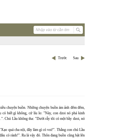
Trước
Sau
 nhiều chuyện buồn. Những chuyện buồn ám ảnh đêm đêm,
ó biết gì không, cứ líu lo: "Này, con dzoi nó phá kinh
i...". Chú Lầu không tha: "Dưới rẫy tôi có một bầy dzoi, nó
 "Xạo quá cha nội, đây làm gì có voi!". Thằng con chú Lầu
t đâu có rành!". Ra là vậy đó. Thôn đang buồn cũng bật lên