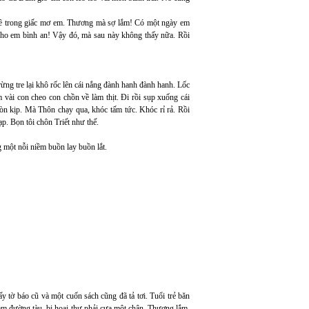
g về trong giấc mơ em. Thương mà sợ lắm! Có một ngày em
cho em bình an! Vậy đó, mà sau này không thấy nữa. Rồi
ng tre lại khô rốc lên cái nắng đành hanh đành hanh. Lốc
 vài con cheo con chồn về làm thịt. Đi rồi sụp xuống cái
còn kịp. Mà Thôn chạy qua, khóc tấm tức. Khóc rỉ rả. Rồi
p. Bọn tôi chôn Triết như thế.
 một nỗi niềm buồn lay buồn lắt.
tờ báo cũ và một cuốn sách cũng đã tả tơi. Tuổi trẻ băn
m đường tàu, bị hoại thư phải cưa một chân. Thương lắm.