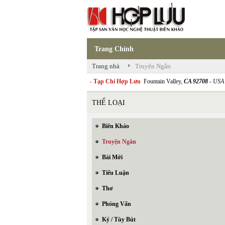
Trang Chính
›
Trang nhà
Truyện Ngắn
- Tạp Chí Hợp Lưu
Fountain Valley,
CA 92708
- USA
THỂ LOẠI
Biên Khảo
Truyện Ngắn
Bài Mới
Tiểu Luận
Thơ
Phỏng Vấn
Ký / Tùy Bút