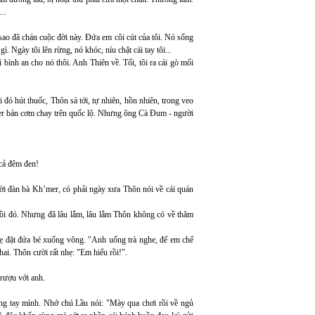
..
ao đã chán cuộc đời này. Đứa em côi cút của tôi. Nó sống
. Ngày tôi lên rừng, nó khóc, níu chặt cái tay tôi...
ình an cho nó thôi. Anh Thiên về. Tối, tôi ra cái gò mối
ó hút thuốc, Thôn sà tới, tự nhiên, hồn nhiên, trong veo
’mer bán cơm chay trên quốc lộ. Nhưng ông Cà Đum - người
 cả đêm đen!
ười đàn bà Kh’mer, có phải ngày xưa Thôn nói về cái quán
rồi đó. Nhưng đã lâu lắm, lâu lắm Thôn không có về thăm
hẹ đặt đứa bé xuống võng. "Anh uống trà nghe, để em chế
chai. Thôn cười rất nhẹ: "Em hiểu rồi!".
rượu với anh.
rong tay mình. Nhớ chú Lầu nói: "Mày qua chơi rồi về ngủ