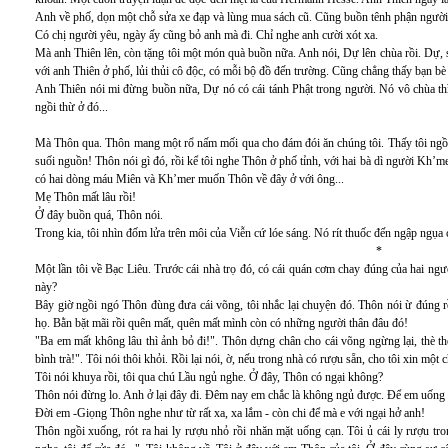
Anh về phố, dọn một chỗ sửa xe đạp và lùng mua sách cũ. Cũng buồn tênh phận người.
Có chị người yêu, ngày ấy cũng bỏ anh mà đi. Chỉ nghe anh cười xót xa.
Mà anh Thiên lên, còn tặng tôi một món quà buồn nữa. Anh nói, Dự lên chùa rồi. Dự, s
với anh Thiên ở phố, lủi thủi cô độc, có mỗi bộ đồ đến trường. Cũng chẳng thấy bạn bè gì
Anh Thiên nói mi đừng buồn nữa, Dự nó có cái tánh Phật trong người. Nó vô chùa thì b
ngồi thừ ở đó...
Mà Thôn qua. Thôn mang một rổ nấm mối qua cho đám đói ăn chúng tôi. Thấy tôi ngồi đ
suối nguồn! Thôn nói gì đó, rồi kể tôi nghe Thôn ở phố tỉnh, với hai bà dì người Kh
có hai dòng máu Miên và Kh’mer muốn Thôn về đây ở với ông...
Mẹ Thôn mất lâu rồi!
Ở đây buồn quá, Thôn nói.
Trong kia, tôi nhìn đốm lửa trên môi của Viễn cứ lóe sáng. Nó rít thuốc đến ngập ngụa
*
Một lần tôi về Bạc Liêu. Trước cái nhà trọ đó, có cái quán cơm chay đúng của hai ng
này?
Bây giờ ngồi ngó Thôn đùng đưa cái võng, tôi nhắc lại chuyện đó. Thôn nói ừ đúng 
họ. Bằn bặt mãi rồi quên mất, quên mất mình còn có những người thân đâu đó!
"Ba em mất không lâu thì ảnh bỏ đi!". Thôn dựng chân cho cái võng ngừng lại, thè t
bình trà!". Tôi nói thôi khỏi. Rồi lại nói, ờ, nếu trong nhà có rượu sẵn, cho tôi xin một 
Tôi nói khuya rồi, tôi qua chú Lầu ngủ nghe. Ở đây, Thôn có ngại không?
Thôn nói đừng lo. Anh ở lại đây đi. Đêm nay em chắc là không ngủ được. Để em uống 
Đời em -Giọng Thôn nghe như từ rất xa, xa lắm - còn chi để mà e với ngại hở anh!
Thôn ngồi xuống, rót ra hai ly rượu nhỏ rồi nhăn mặt uống cạn. Tôi ủ cái ly rượu t