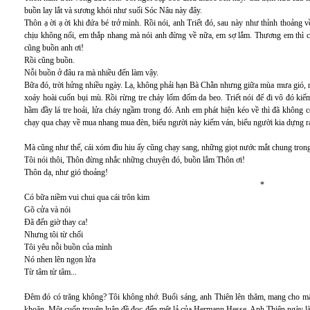
buồn lay lắt và sương khói như suối Sóc Nâu này đây.
Thôn ạ ời ạ ời khi đứa bé trở mình. Rồi nói, anh Triết đó, sau này như thỉnh thoản
chịu không nổi, em thắp nhang mà nói anh đừng về nữa, em sợ lắm. Thương em thì 
cũng buồn anh ơi!
Rồi cũng buồn.
Nỗi buồn ở đâu ra mà nhiều đến làm vậy.
Bữa đó, trời hửng nhiều ngày. Lạ, không phải hạn Bà Chằn nhưng giữa mùa mưa gió, rừ
xoáy hoài cuốn bụi mù. Rồi rừng tre cháy lốm đốm da beo. Triết nói để đi vô đó kiếm
hầm đầy lá tre hoải, lửa cháy ngầm trong đó. Anh em phát hiện kéo về thì đã không 
chạy qua chạy về mua nhang mua đèn, biểu người này kiếm ván, biểu người kia dựng rạ
Mà cũng như thế, cái xóm đìu hiu ấy cũng chạy sang, những giọt nước mắt chung trong
Tôi nói thôi, Thôn đừng nhắc những chuyện đó, buồn lắm Thôn ơi!
Thôn dạ, như gió thoảng!
*
Có bữa niềm vui chui qua cái trôn kim
Gõ cửa và nói
Đã đến giờ thay ca!
Nhưng tôi từ chối
Tôi yêu nỗi buồn của mình
Nó nhen lên ngọn lửa
Từ tâm từ tâm...
Đêm đó có trăng không? Tôi không nhớ. Buổi sáng, anh Thiên lên thăm, mang cho mấy 
khoăn. Một cuốn truyện luận đề đọc đến mệt lả của Hermann Hesse. Anh Thiên ngày là