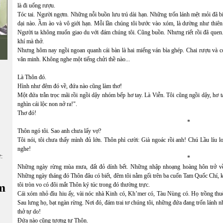
là đi uống rượu.
Tóc tai. Người ngợm. Những nỗi buồn lưu trú dài hạn. Những trốn lánh mệt mỏi đã bi
dại nào. Ầm ào và vô giới hạn. Mỗi lần chúng tôi bước vào xóm, là dường như thiê
Người ta không muốn giao du với đám chúng tôi. Cũng buồn. Nhưng riết rồi đã quen
khí mà thở.
Nhưng hôm nay ngồi ngoan quanh cái bàn là hai miếng ván bìa ghép. Chai rượu và co
văn minh. Không nghe một tiếng chửi thề nào...
Là Thôn đó.
Hình như đêm đó về, đứa nào cũng làm thơ!
Một đứa trằn trọc mãi rồi ngồi dậy nhóm bếp hơ tay. Là Viễn. Tôi cũng ngồi dậy, hơ 
nghìn cái lộc non nở ra!".
Thơ đó!
*
Thôn ngó tôi. Sao anh chưa lấy vợ?
Tôi nói, tôi chưa thấy mình đủ lớn. Thôn phì cười: Già ngoác rồi anh! Chú Lầu líu lo
nghe!
ữ:
*
Những ngày rừng mùa mưa, đất đỏ dính bết. Những nhập nhoạng hoàng hôn trở về
Những ngày tháng đó Thôn đâu có biết, đêm tôi nằm gối trên ba cuốn Tam Quốc Chí, kỉ 
m
tôi tròn vo có đôi mắt Thôn ký túc trong đó thường trực.
Cái xóm nhỏ đìu hiu ấy, vài nóc nhà Kinh có, Kh’mer có, Tàu Nùng có. Họ trồng thuố
Sau lưng họ, bạt ngàn rừng. Nơi đó, đám trai tơ chúng tôi, những đứa đang trốn lánh n
thở tự do!
Đứa nào cũng tương tư Thôn.