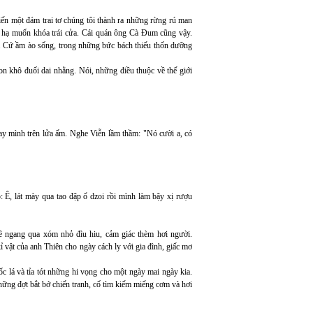
ến một đám trai tơ chúng tôi thành ra những rừng rú man
n hạ muốn khóa trái cửa. Cái quán ông Cà Đum cũng vậy.
. Cứ ầm ào sống, trong những bức bách thiếu thốn dưỡng
n khô đuối dai nhằng. Nói, những điều thuộc về thế giới
tay mình trên lửa ấm. Nghe Viễn lầm thầm: "Nó cười a, có
: Ê, lát mày qua tao đập ổ dzoi rồi mình làm bậy xị rượu
 ngang qua xóm nhỏ đìu hiu, cảm giác thèm hơi người.
vật của anh Thiên cho ngày cách ly với gia đình, giấc mơ
c lá và tỉa tót những hi vọng cho một ngày mai ngày kia.
hững đợt bắt bớ chiến tranh, cố tìm kiếm miếng cơm và hơi