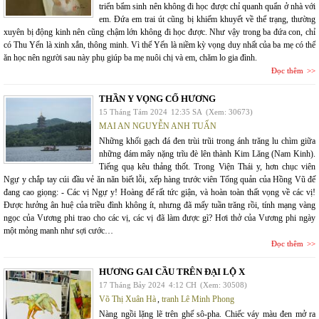
triển bẩm sinh nên không đi học được chỉ quanh quẩn ở nhà với
em. Đứa em trai út cũng bị khiếm khuyết về thể trạng, thường
xuyên bị động kinh nên cũng chậm lớn không đi học được. Như vậy trong ba đứa con, chỉ
có Thu Yến là xinh xắn, thông minh. Vì thế Yến là niềm kỳ vọng duy nhất của ba mẹ có thể
ăn học nên người sau này phụ giúp ba mẹ nuôi chị và em, chăm lo gia đình.
Đọc thêm
THẦN Y VỌNG CỐ HƯƠNG
15 Tháng Tám 2024
12:35 SA
(Xem: 30673)
MAI AN NGUYỄN ANH TUẤN
Những khối gạch đá đen trùi trũi trong ánh trăng lu chìm giữa
những đám mây nặng trĩu đè lên thành Kim Lăng (Nam Kinh).
Tiếng quạ kêu thảng thốt. Trong Viện Thái y, hơn chục viên
Ngự y chắp tay cúi đầu vẻ ăn năn biết lỗi, xếp hàng trước viên Tổng quản của Hồng Vũ đế
đang cao giọng: - Các vị Ngự y! Hoàng đế rất tức giận, và hoàn toàn thất vọng về các vị!
Được hưởng ân huệ của triều đình không ít, nhưng đã mấy tuần trăng rồi, tính mạng vàng
ngọc của Vương phi trao cho các vị, các vị đã làm được gì? Hơi thở của Vương phi ngày
một mỏng manh như sợi cước…
Đọc thêm
HƯƠNG GAI CẦU TRÊN ĐẠI LỘ X
17 Tháng Bảy 2024
4:12 CH
(Xem: 30508)
Võ Thị Xuân Hà
,
tranh Lê Minh Phong
Nàng ngồi lặng lẽ trên ghế sô-pha. Chiếc váy màu đen mở ra