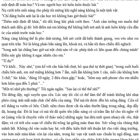
một định đề toán học? Và em: người học trò luôn luôn thuộc bài."
Nụ cười trên môi nàng cho phép tôi mừng khi nghĩ nàng không là một tịnh vật:
"Chỉ đáng buồn anh lại là cậu học trò không bao giờ thuộc bài!"
"Thêm một định đề khác," tôi dối lòng khi phải cười theo. "Anh cảm tưởng em muốn thử
thách anh điều gì đó: bởi điểm mà em không thể không biết nơi anh là anh luôn khép cửa đầu
óc của mình trước toán học."
Nàng càng không thể là pho tĩnh tượng, bởi nét cười đã biến thành giọng, veo véo như roi
quạt trên trần. Nó là bông pháo bắn nàng lên, khoái trá, và bắn tôi theo chiều đối nghịch:
"Song anh lại chẳng bao giờ sai trật chút nào về các phép tính có liên quan đến chúng mình!
Điều này gây không ít ngạc nhiên cho em."
"Tỉ dụ?"
"Vô khối... Này nhé," (em kể với căn bản bất chợt, bỏ qua thứ tự thời gian) "trong suốt buổi
chiều bên anh, em mở miệng không hơn 7 lần, mỗi lần không hơn 1 câu, mỗi câu không hơn
3 chữ;" lúc khác, "đúng 10 ngày, 2 đứa chưa gặp;" hoặc, "hôm nay anh phone cho em nhiều
hơn hôm qua đến 5 phút."..."
"Một trí nhớ phi thường!" Tôi ngán ngẩm. "Sao lại có thể thế nhỉ?"
Tôi đứng dậy, ngó xuyên qua cửa. Lúc này tôi chỉ có thể làm thế để tránh không khí nhạt
phèo cùng ánh mắt mặn chát chế diễu của nàng. Thế mà tôi được đền bù xứng đáng. Cửa sổ
trổ thẳng ra vườn cỏ bên. Chiếc nệm chưa được cắt tỉa nằm thưỡn lặng trong nắng, đẹp đẫy
đà, hoang dại. Đó là loại cỏ mà tôi đã quên tên (dầu nàng có cả trăm lần kể cho tôi nghe về
nó [nàng vốn là chuyên viên về thảo mộc] những ngày hai đứa mới quen nhau) sắc rêu, thật
đậm; và cứ trời sửa soạn về chiều thì trông lại giống màu than tím. Sức sống của chúng thật
mãnh liệt. Không chỉ vào xuân hay hè, với điều kiện thời tiết thuận lợi cho việc tăng trưởng,
vào hơn một mùa khác còn lại của năm, trong lúc vạn vật xanh xao chuẩn bị ngủ đông, tạm
ngưng mọi sinh hoạt bình thường, nó vẫn (tuy phần nào chậm bớt) hiên ngang khoe bày vẻ