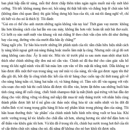
ban phát hấp dẫn từ nàng, mỗi thứ được chắp thêm trăm ngàn ngón muốt mà vẫy mời khó
cưỡng. Tôi tiếc không mang theo nó; hỏi nàng thì thật bất tiện và chẳng hợp lẽ chút nào bởi
(không dám chủ quan lắm): thị giác bỗng dưng hội họa của tôi, cái mà tôi đang nghĩ về, chỉ
tôi biết và cho nó là thích lý. Tôi đành:
"Giá em có thể cho anh mượn những ngón không vân tay kia! Thời gian vay mượn: không
lâu hơn khoảng cách của hai lần em cau mày, không lâu hơn việc hoàn tất một bài thơ-xuôi.
Có lưỡi cọ nào miết miệt vào khung vải mà chẳng lê theo chút vẩn cộm trên đó như đường
bay của ong, đường vờn của mười đũa hão ấy chăng?"
Nàng ngồi yên. Tự bão hòa trước những lời phỉnh nịnh của tôi: tấm chắn hữu hiệu nhất cách
ly nàng khỏi ngoại giới mà nàng thảng hoặc muốn làm mặt lạ cùng. Nhưng một cái gì đó nơi
nàng không cam chịu: Ấy là mùi tóc. Mùi tóc từ trước phả ra sau mơn man nhột nhạt kích
thích như chính những dây đen mà nó cắn vào. Chính nó đã tha thứ cho cảm giác xấu hổ
trong tôi khi nghĩ mình vừa đổ bát màu lợn cợn văn vẻ lên mặt đá trắng tinh. Dẫu không tơ
hào được đến một thớ vụn trong tảng say mê mùi vị của nàng, tôi vẫn gọi được ngay tên thứ
dầu gội đó, bởi đây là công trình đúc kết của tôi từ hàng chục cuốn tạp chí thời trang gửi về
cho nàng hàng tuần có, hàng hai tuần có, và hàng tháng có. Tâm sức đổ vào ngang với việc
sửa soạn cho một bài thi cuối khóa đã được tôi dồn vào, lượm lặt thêm sau những buổi bàn
tính cùng nàng để cuối cùng, chiếc bình shampoo thật lạ mắt (hình quả trứng với hai đầu dẹt
dùng cho việc đứng vững và đóng mở nắp) đặt mua từ mấy tháng trước với nhãn hiệu cùng
thành phần được liệt kê tỉ mỉ gồm các thảo mộc tổng hòa từ các miền nhiệt và ôn đới đã
chiếm lĩnh vị trí trang trọng giữa hàng lô hóa mỹ phẩm khác trong phòng tắm của nàng. Tôi
hân hoan thưởng thức ‘tác phẩm’ của chính mình hiển hình trên từng vuốt tơ hoa kia. Khí
nước vướng trong kẽ tóc khiến cho chất dầu sệt hơn, nhưng hương tóc nhờ thế đậm hơn và
dễ thấm vào khứu giác tôi hơn. Và khi đã ở trong tôi rồi, chính bụi nước trong hơi thở của tôi
sẽ cấp thêm chút sức nặng cho nó, đủ nặng để không cho nó bay khỏi tôi được nữa.