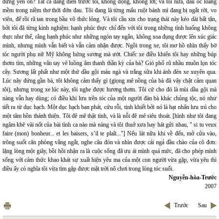
dừng yên ổn? Tất cả đang diễn trước tôi, không động, không lời; và tôi nữa, đầu óc loãng
mềm trong niềm thơ thới đớn đau. Tôi đang là từng mẩu ruột bánh mì đang bị ngắt rời, vo
viên, để rồi rã tan trong bầu vô thức lỏng. Và tôi cầu xin cho trạng thái này kéo dài bất tận,
bởi tôi đã từng kinh nghiệm: hạnh phúc thực chỉ đến với tôi trong những tình huống không
thực như thế, rằng hạnh phúc như những ngón tay ngắn, không xoa đụng được lên xúc giác
mình, nhưng mình vẫn biết và vẫn cảm nhận được. Ngồi trong xe, tôi mơ hồ nhìn thấy bờ
tóc người phụ nữ Mỹ không hứng sương mà ướt. Chiếc xe điều khiển tôi hay những búp
thơm tím, những vân tay vẽ luồng âm thanh thần kỳ của bà? Gió phố rũ nhầu muôn lọn tóc
cây. Sương lất phất như một thứ dầu gội màu ngà và trắng sữa khi ánh đèn xe xuyên qua.
Lúc nãy đứng gần bà, tôi không cảm thấy gì (giọng mê nồng của bà đã vây chật cảm quan
tôi), nhưng trong xe lúc này, tôi nghe được hương thơm. Tôi cứ cho đó là mùi dầu gội mà
nàng vẫn hay dùng; có điều khi lưu trên tóc của một người đàn bà khác chủng tộc, nó như
tiết ra từ dục hạch. Một dục hạch ban phát, cứu rỗi, tinh khiết bởi nó là hạt nhân lưu trú cho
một tâm hồn thánh thiện. Tôi đê mê thật tình, và là nỗi đê mê siêu thoát. [hình như tôi đang
ngâm khẽ vài nốt của bài tình ca nào mà nàng và tôi thuở xưa hay hát gửi nhau, " si tu veux
faire (mon) bonheur... et les baisers, s’il te plaît..."] Nếu lát nữa khi về đến, mở cửa vào,
trông suốt căn phòng vắng ngắt, nghe câu đón và nhìn được cái ngả đầu chào của cô đơn:
lặng lòng một giây, bồi hồi nhận ra là cuộc sống đã ưu ái mình quá mức, đã cho phép mình
sống với cảm thức khao khát sự xuất hiện yêu ma của một con người vừa gặp, vừa yêu thì
điều ấy có nghĩa tôi vừa tìm gặp được mặt trời nô chơi trong lòng tóc suối.
Nguyễn-hòa-Trước
2007
Trước
Sau