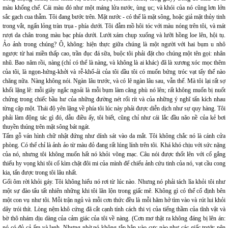
màu khống chế. Cái màu đó như một máng lửa nước, ùng ục; và khói của nó cũng lơn lởn
sắc gạch cua thẫm. Tôi đang bước trên. Mặt nước - có thể là mặt sông, hoặc giả mặt thủy tinh
trong vắt, ngấn lỏng tràn trụa - phía dưới. Tôi đẫm mồ hôi tóc với màu nóng trên tôi, và mát
rượi da chân trong màu bạc phía dưới. Lưới xám chụp xuống và lưỡi hồng loe lên, hội tụ.
Ảo ảnh trong chúng? Ô, không: hiện thực giữa chúng là một người với hai bụm u nhô
ngược từ hai miền thấp cao, trần đục đá sữa, buộc tôi phải đặt cho chúng một tên gọi: nhân
nhũ. Bao năm rồi, nàng (chỉ có thể là nàng, và không là ai khác) đã là xương xóc mọc thêm
của tôi, là ngọn-hứng-khởi và rễ-khổ-ải của tôi dầu tôi có muốn bứng tróc vạt tẩy thế nào
chăng nữa. Nàng không nói. Ngàn lâu trước, và có lẽ ngàn lâu sau, vẫn thế. Mà tôi lại rất sợ
khối lặng lẽ: mỗi giây ngắc ngoải là mỗi bụm làm căng phù nó lên; rất không muốn bị nuốt
chửng trong chiếc bầu hư của những đường nét rối rít và của những ý nghĩ tấn kích nhau
từng cặp một. Thái độ yên lặng về phía tôi lúc này phải được diễn dịch như sự quy hàng. Tôi
phải làm động tác gì đó, dẫu điều ấy, tôi biết, cũng chỉ như cái lắc đầu não nề của kẻ bơi
thuyền thúng trên mặt sông bát ngát.
Tấm gỗ ván hình chữ nhật đứng như dính sát vào da mắt. Tôi không chắc nó là cánh cửa
phòng. Có thể chỉ là ảnh ảo từ màu đỏ đang rất lúng lính trên tôi. Khá khó chịu với sức nặng
của nó, nhưng tôi không muốn hất nó khỏi võng mạc. Câu nói được thốt lên với cố gắng
thiếu hy vọng khi tôi cố kìm chặt đôi mi của mình để chiếu ảnh cứu tinh của nó, vạt cầu cong
kia, tấn được trong tôi lâu nhất.
Gối ôm rời khỏi gáy. Tôi không hiểu nó rơi từ lúc nào. Nhưng nó phải tách lìa khỏi tôi như
một sự đào tẩu tất nhiên những khi tôi lăn lộn trong giấc mê. Không gì có thể cố định bên
một con vụ như tôi. Mỗi trận ngủ và mỗi cơn thức đều là mỗi hăm hở tìm vào và rút lui khỏi
dây trói thít. Lòng nệm khô cứng đã cắt cạnh tính cách thi vị của tiếng thầm của tĩnh vật và
bờ thô nhám dịu dàng của cảm giác của tôi về nàng. (Cơn mơ thật ra không đáng bị lên án:
nó có đủ cả ấm và lạnh. Nhưng nhờ nó không tắp hẳn vào cực nào như các giấc trước nên