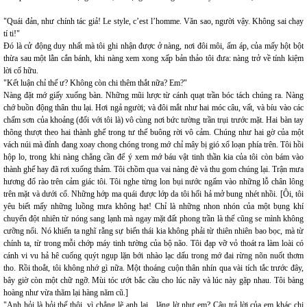
"Quái đản, như chính tác giả! Le style, c’est l’homme. Văn sao, người vậy. Không sai chạy
tí ti!"
Đó là cử động duy nhất mà tôi ghi nhận được ở nàng, nơi đôi môi, ấm áp, của mấy hột bột
thừa sau một lằn cắn bánh, khi nàng xem xong xấp bản thảo tôi đưa: nàng trở về tính kiệm
lời cố hữu.
"Kết luận chỉ thế ư? Không còn chi thêm thắt nữa? Em?"
Nàng đặt mớ giấy xuống bàn. Những mũi lược từ cánh quạt trần bóc tách chúng ra. Nàng
chớ buồn động thân thu lại. Hơi ngả người; và đôi mắt như hai móc câu, vất, và bíu vào các
chấm sơn của khoảng (đối với tôi là) vô cùng nơi bức tường trần trụi trước mặt. Hai bàn tay
thõng thượt theo hai thành ghế trong tư thế buông rời vô cảm. Chúng như hai gờ của một
vách núi mà đỉnh đang xoay chong chóng trong mớ chỉ mây bị gió xổ loạn phía trên. Tôi hồi
hộp lo, trong khi nàng chẳng cần để ý xem mớ báu vật tinh thần kia của tôi còn bám vào
thành ghế hay đã rơi xuống thảm. Tôi chồm qua vai nàng đè và thu gom chúng lại. Trận mưa
hương đổ rào trên cảm giác tôi. Tôi nghe từng lon bụi nước ngấm vào những lỗ chân lông
trên mặt và dưới cổ. Những hớp ma quái được lớp da tôi hối hả mở bung nhét nhồi. [Ôi, tôi
yêu biết mấy những luồng mưa không hạt! Chỉ là những nhon nhón của một bụng khí
chuyển đột nhiên từ nóng sang lạnh mà ngay mặt đất phong trần là thế cũng se mình không
cưỡng nổi. Nó khiến ta nghĩ rằng sự biến thái kia không phải từ thiên nhiên bao bọc, mà từ
chính ta, từ trong mỗi chớp máy tinh tường của bộ não. Tôi đạp vỡ vỏ thoát ra làm loài có
cánh vi vu hả hê cuống quýt ngụp lặn bới nhào lạc dấu trong mớ đai rừng nõn nuốt thơm
tho. Rồi thoắt, tôi không nhớ gì nữa. Một thoáng cuộn thân nhín qua vài tích tắc trước đây,
bây giờ còn một chữ ngỡ. Mùi tóc ướt bắc cầu cho lúc nãy và lúc này gặp nhau. Tôi bàng
hoàng như vừa thăm lại hàng năm cũ.]
"Anh hỏi là hỏi thế thôi, vì chẳng lẽ anh lại... lặng lờ như em? Câu trả lời của em khác chi