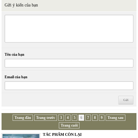
Gửi ý kiến của bạn
Tên của bạn
Email của bạn
Trang đầu
Trang trước
3
4
5
6
7
8
9
Trang sau
Trang cuối
TÁC PHẨM CÒN LẠI