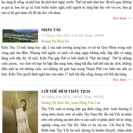
lại cùng đi uống cà-phê hay ăn phở như ngày trước. Thế mà một năm học đã trôi qua, không
ai gọi ai, hẹn hò gì cả. Anh buồn buồn nghĩ, mỗi người ai cũng bận bịu với vợ con, làm gì
mà có thì giờ nhàn rỗi để tán dóc với nhau.
Đọc thêm
NHẢY TÀU
12 Tháng Chín 2024
2:26 CH
(Xem: 23836)
Hoàng Thị Bích Hà
Kiều Thu 15 tuổi đang học cấp 2 của một trường trung học cơ sở tại Quy Nhơn trong một
vùng quê êm đềm. Nhưng chữ nghĩa và sách vở càng ngày không mấy hấp dẫn cô nàng
đang tuổi dậy thì. 16 tuổi, Kiều Thu gặp Hải có biệt danh là “Hải đại bàng”. Thế là những
cuộc picnic, vui chơi với bạn bè hấp dẫn nàng hơn, nàng bắt đầu biết thế nào ăn chơi, những
điều mới lạ với những cuộc vui không chỉ giới hạn trong Thành Phố ven biển mà tiến xa
hơn. Kiều Thu quyết định nghỉ học vào năm 17 tuổi bắt đầu sống chung với Hải đại bàng.
Đọc thêm
LỜI THỀ ĐÊM THẤT TỊCH
18 Tháng Tám 2024
2:40 SA
(Xem: 30358)
Hoàng Thị Bích Hà
,
tranh Đặng Văn Can
Thu Yến sinh ra trong một gia đình công chức bình thường ở
nông thôn thuộc một xã miền Tây Nam Bộ. Ba má Yến là nhân
viên văn phòng tại một đợn vị sản xuất và phân phối vật tư nông
nghiệp vùng ven Tây Đô. Nhà có ba chị em. Chị Hai là Thu
Miên hơn Thu Yến ba tuổi nhưng bị khiếm khuyết, chậm phát