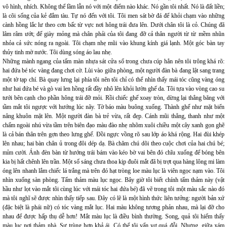
vô hình, nhích. Không thể lầm lẫn nó với một điểm nào khác. Nó gần tôi nhất. Nó là đất liền;
là cõi sống của kẻ đắm tàu. Tự nó đến với tôi. Tôi men sát bờ đá để khỏi chạm vào những
cành hồng lắc lư theo cơn bấc từ vực nơi hông trái đưa lên. Dưới chân tôi là cỏ. Chúng đã
lâm râm ướt; đế giày mỏng mà chân phải của tôi đang đỡ cả thân người từ từ mềm nhũn
nhỏa cả sức nóng ra ngoài. Tôi chạm nhẹ mũi vào khung kính giá lạnh. Một góc bàn tay
thủy tinh mờ nước. Tôi dùng sóng áo lau nhẹ.
Những mành ngang của tấm màn nhựa sát cửa sổ trong chưa cúp hẳn nên tôi trông khá rõ:
hai đứa bé tóc vàng đang chơi cờ. Lùi vào giữa phòng, một người đàn bà đang lật sang trang
một tờ tạp chí. Bà quay lưng lại phía tôi nên tôi chỉ có thể nhìn thấy mái tóc cũng vàng óng
như hai đứa bé và gò vai len hồng rất đầy nhô lên khỏi lườn ghế da. Tôi tựa vào vòng cao su
tưới bên cạnh cho phần hông trái đỡ mỏi. Rồi chiếc ghế xoay tròn, dừng lại thẳng băng với
tầm mắt tôi ngược với hướng lúc nãy. Tờ báo màu buông xuống. Thành ghế như mặt biển
nâng khuôn mặt lên. Một người đàn bà trẻ vừa, rất đẹp. Cánh mũi thẳng, thanh như một
chấm ngoài nhú vừa tầm trên biên đạo màu đào nhẹ nhõm xuôi chiều một cây xanh gọn ghẽ
là cả bán thân trên gợn theo lưng ghế. Đồi ngực vồng rõ sau lớp áo khá rộng. Hai đùi khép
lên nhau; hai bàn chân ủ trong đôi dép dạ. Bà chăm chú dõi theo cuộc chơi của hai chú bé;
mỉm cười. Ánh đèn bàn từ hướng trái bám vào kéo bờ vai bên đó chĩu xuống để bóng bên
kia bị hất chênh lên trần. Một số sáng chưa thoa kịp đuôi mắt đã bị trợt qua hàng lông mi làm
óng lên nhanh lắm chiếc lá trắng mà trên đó hạt tròng loe màu lục là viên ngọc nạm vào. Tôi
nhìn xuống sàn phòng. Tấm thảm màu lục ngọc. Bây giờ tôi biết chính tấm thảm này (vật
hầu như lọt vào mắt tôi cùng lúc với mái tóc hai đứa bé) đã vẽ trong tôi một màu sắc nào đó
mà tôi nghĩ sẽ được nhìn thấy tiếp sau. Đây có lẽ là một hình thức liên tưởng: người bản xứ
(đặc biệt là phái nữ) có tóc vàng mắt lục. Hai màu không tương phản nhau, mà lại đỡ cho
nhau để được hấp thụ dễ hơn! Mắt màu lục là điều bình thường. Song, quả tôi hiếm thấy
màu lục nơi thảm nhà. Sự trùng hợp khả ái. Có thể tôi vẩn vơ quá đỗi. Nhưng, giữa xám