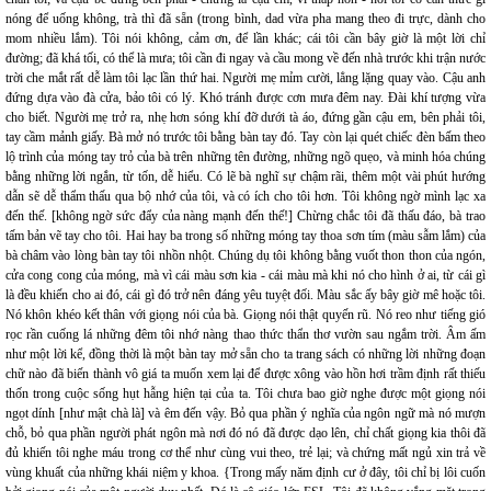
nóng để uống không, trà thì đã sẵn (trong bình, dad vừa pha mang theo đi trực, dành cho
mom nhiều lắm). Tôi nói không, cảm ơn, để lần khác; cái tôi cần bây giờ là một lời chỉ
đường; đã khá tối, có thể là mưa; tôi cần đi ngay và cầu mong về đến nhà trước khi trận nước
trời che mắt rất dễ làm tôi lạc lần thứ hai. Người mẹ mỉm cười, lẳng lặng quay vào. Cậu anh
đứng dựa vào đà cửa, bảo tôi có lý. Khó tránh được cơn mưa đêm nay. Đài khí tượng vừa
cho biết. Người mẹ trở ra, nhẹ hơn sóng khí đỡ dưới tà áo, đứng gần cậu em, bên phải tôi,
tay cầm mảnh giấy. Bà mở nó trước tôi bằng bàn tay đó. Tay còn lại quét chiếc đèn bấm theo
lộ trình của móng tay trỏ của bà trên những tên đường, những ngõ quẹo, và minh hóa chúng
bằng những lời ngắn, từ tốn, dễ hiểu. Có lẽ bà nghĩ sự chậm rãi, thêm một vài phút hướng
dẫn sẽ dễ thẩm thấu qua bộ nhớ của tôi, và có ích cho tôi hơn. Tôi không ngờ mình lạc xa
đến thế. [không ngờ sức đẩy của nàng mạnh đến thế!] Chừng chắc tôi đã thấu đáo, bà trao
tấm bản vẽ tay cho tôi. Hai hay ba trong số những móng tay thoa sơn tím (màu sẫm lắm) của
bà châm vào lòng bàn tay tôi nhồn nhột. Chúng dụ tôi không bằng vuốt thon thon của ngón,
cửa cong cong của móng, mà vì cái màu sơn kia - cái màu mà khi nó cho hình ở ai, từ cái gì
là đều khiến cho ai đó, cái gì đó trở nên đáng yêu tuyệt đối. Màu sắc ấy bây giờ mê hoặc tôi.
Nó khôn khéo kết thân với giọng nói của bà. Giọng nói thật quyến rũ. Nó reo như tiếng gió
rọc rần cuống lá những đêm tôi nhớ nàng thao thức thẩn thơ vườn sau ngắm trời. Âm ấm
như một lời kể, đồng thời là một bàn tay mở sẵn cho ta trang sách có những lời những đoạn
chữ nào đã biến thành vô giá ta muốn xem lại để được xông vào hồn hơi trầm định rất thiếu
thốn trong cuộc sống hụt hẫng hiện tại của ta. Tôi chưa bao giờ nghe được một giọng nói
ngọt dính [như mật chà là] và êm đến vậy. Bỏ qua phần ý nghĩa của ngôn ngữ mà nó mượn
chỗ, bỏ qua phần người phát ngôn mà nơi đó nó đã được dạo lên, chỉ chất giọng kia thôi đã
đủ khiến tôi nghe máu trong cơ thể như cùng vui theo, trẻ lại; và chứng mất ngủ xin trả về
vùng khuất của những khái niệm y khoa. {Trong mấy năm định cư ở đây, tôi chỉ bị lôi cuốn