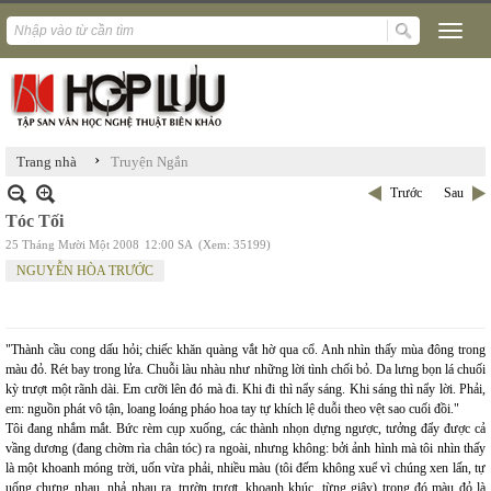
›
Trang nhà
Truyện Ngắn
Trước
Sau
Tóc Tối
25 Tháng Mười Một 2008
12:00 SA
(Xem: 35199)
NGUYỄN HÒA TRƯỚC
"Thành cầu cong dấu hỏi; chiếc khăn quàng vắt hờ qua cổ. Anh nhìn thấy mùa đông trong
màu đỏ. Rét bay trong lửa. Chuỗi làu nhàu như những lời tình chối bỏ. Da lưng bọn lá chuối
kỳ trượt một rãnh dài. Em cưỡi lên đó mà đi. Khi đi thì nẩy sáng. Khi sáng thì nẩy lời. Phải,
em: nguồn phát vô tận, loang loáng pháo hoa tay tự khích lệ duỗi theo vệt sao cuối đồi."
Tôi đang nhắm mắt. Bức rèm cụp xuống, các thành nhọn dựng ngược, tưởng đẩy được cả
vầng dương (đang chờm rìa chân tóc) ra ngoài, nhưng không: bởi ảnh hình mà tôi nhìn thấy
là một khoanh móng trời, uốn vừa phải, nhiều màu (tôi đếm không xuể vì chúng xen lấn, tự
uống chựng nhau, nhả nhau ra, trườn trượt, khoanh khúc, từng giây) trong đó màu đỏ là