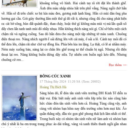
khoảng trống vô hình. Hai cánh tay rã rời đặt lên thành ghế.
Ánh đèn màu nhập nhòa hắt trên phố vắng. Nàng ngồi chờ hắn
về. Hắn sẽ đi trên chiếc xe bịt kín màu đen, gương mặt lạnh lùng. Hắn có mùi đàn ông pha
hương gai cầu. Gót giày thường lấm một thứ gì đó rất ít, nhưng cũng đủ cho nàng phát hiện
ra: cát bờ sông, bùn đất quánh đặc, than cháy, hoặc thứ gì không màu mùi vị mà lẩn quất xô
đẩy chen lấn tanh tanh mùi đỏ nhầy nhụa. Hắn không thích nàng nói gì. Chỉ sở hữu một cách
chậm rãi và ngông cuồng. Sau đó hắn đưa cho nàng một tập những tờ màu xanh. Chuông
điện thoại reo. Nàng nhích người ể oải đứng lên với cái máy, ể oải a lô. Cánh tay mỏi đã có
thể đưa lên, chậm rãi như chờ sự đồng lõa. Phía bên kia im lặng. Lạ thật, có lẽ ai nhầm máy.
Ném máy xuống bàn, nàng lại co chân lên ghế trong tư thế chuẩn bị ngủ. Nhưng rồi điện
thoại lại reo. Nàng không buồn đứng dậy nữa. Tự nhiên cơn buồn ngủ kéo đến. Nhưng
chuông cứ reo...
Đọc thêm
BÔNG CÚC XANH
17 Tháng Bảy 2024
11:26 SA
(Xem: 26602)
Hoàng Thị Bích Hà
Sáng hôm đó, lễ đón tân sinh viên trường ĐH Kinh Tế diễn ra
thật vui. Đặc biệt mấy anh sinh viên lớp trên lúc nào cũng háo
hức chào đón tân sinh viên hơn cả. Hoàng Tùng cũng vậy, anh
cùng với nhóm bạn hôm nay đến trường sớm hơn mọi khi. Áo
quần thẳng nếp, đầu tóc gọn ghẽ phong thái lịch lãm nhất có thể.
Trong buổi này có nhóm tân sinh viên nữ làm anh và nhóm bạn
chú ý nhất là ba em trong trang phục áo dài trắng, vàng và xanh thiên thanh ngồi gần nhau