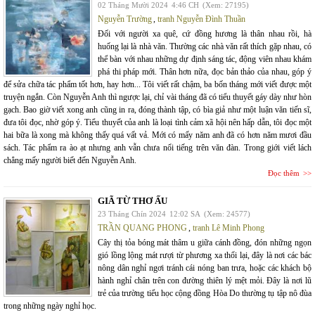
02 Tháng Mười 2024
4:46 CH
(Xem: 27195)
Nguyễn Trường
,
tranh Nguyễn Đình Thuần
Đối với người xa quê, cứ đồng hương là thân nhau rồi, hà
huống lại là nhà văn. Thường các nhà văn rất thích gặp nhau, có
thể bàn với nhau những dự định sáng tác, động viên nhau khám
phá thi pháp mới. Thân hơn nữa, đọc bản thảo của nhau, góp ý
để sửa chữa tác phẩm tốt hơn, hay hơn... Tôi viết rất chậm, ba bốn tháng mới viết được một
truyện ngắn. Còn Nguyễn Anh thì ngược lại, chỉ vài tháng đã có tiểu thuyết gáy dày như hòn
gạch. Bao giờ viết xong anh cũng in ra, đóng thành tập, có bìa giả như một luận văn tiến sĩ,
đưa tôi đọc, nhờ góp ý. Tiểu thuyết của anh là loại tình cảm xã hội nên hấp dẫn, tôi đọc một
hai bữa là xong mà không thấy quá vất vả. Mới có mấy năm anh đã có hơn năm mươi đầu
sách. Tác phẩm ra ào ạt nhưng anh vẫn chưa nổi tiếng trên văn đàn. Trong giới viết lách
chẳng mấy người biết đến Nguyễn Anh.
Đọc thêm
GIÃ TỪ THƠ ẤU
23 Tháng Chín 2024
12:02 SA
(Xem: 24577)
TRẦN QUANG PHONG
,
tranh Lê Minh Phong
Cây thị tỏa bóng mát thâm u giữa cánh đồng, đón những ngọn
gió lồng lộng mát rượi từ phương xa thổi lại, đây là nơi các bác
nông dân nghỉ ngơi tránh cái nóng ban trưa, hoặc các khách bộ
hành nghỉ chân trên con đường thiên lý mệt mỏi. Đây là nơi lũ
trẻ của trường tiểu học cộng đồng Hòa Do thường tụ tập nô đùa
trong những ngày nghỉ học.