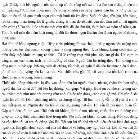
ngắt đã dầy khít bên ngoài, cuộc sum họp có tóc vàng mắt xanh kia làm sao chẳng khiến tim
tôi ngẩn ngơ? Chỉ còn thiếu màu lửa trong lò sưởi sau lưng người đàn bà. Nhưng cần gì.
Bao nhiêu đó đã quá thịnh soạn cho một buổi tối êm đềm. Suốt từ sáng đến giờ, bên nàng,
rồi xa nàng, màu trong tôi là gì nếu chẳng là màu đỏ rên siết của nỗi đam mê bị hất ngược
nửa chừng? Tôi đói. Lúc này tôi mới cảm thấy đã lâu lắm rồi, tôi bị kéo xa mâm cỗ trần gian.
Tôi ước cái màu đỏ thèm khát trong tôi đốt lên được ngọn lửa ấm cho 3 con người dễ thương
trước mắt.
Hai đứa bé bỗng ngưng cuộc. Tiếng cười (những đôi vai chao, những ngước lên miệng mở,
những bàn tay đập mạnh xuống thảm...) cũng ngừng theo. Qua khung kiếng cách âm, tôi
nhìn thấy một khúc im lặng rẽ chiều. Có lẽ chúng chợt nhớ phải sắp làm gì đó. Hai cụm tơ
vàng chụm vào nhau; tách ra, rồi hướng về cửa. Người đàn bà trông theo. Tôi không cho
rằng mình bị bắt gặp. Nhưng cách dè chừng tốt nhất, và nghĩ là đã đến lúc thực hiện ý định,
tôi bỏ nơi núp, vòng lên lan can thu vào chiếc cửa gần đó, cố vượt qua nỗi khó chịu của
chiếc chân bị tê cóng, bấm chuông.
Chiếc nắp đồng phía trên bị đẩy vào. Ánh đèn lọt ngoài nhanh nhưng chậm ấm hơn tiếng
người đàn bà hỏi ai đó? Tôi bảo lạc đường, xin giúp. Vài giây. Hold on out there! Giọng một
cậu thánh thót như một nốt dương cầm nhỏ. Chiếc nắp đóng; cánh cửa gỗ mở. Chỉ còn ô sắt
ngăn họ với tôi. Đèn hành lang nhóa, và chựng sáng. Tôi lóa, nhưng vẫn phải yên vị cho 3
cặp mắt quan sát. Người đàn bà hỏi tôi cần gì, giọng thật ấm. Tôi vắn tắt nói mình quẩn lối.
Gặp ánh đèn, tôi tìm vào. Thật tình tôi không định tò mò, nhưng chiếc rèm chưa đóng cho
phép tôi trông thấy cảnh sinh hoạt trong nhà. Nó thực sự khiến tôi xúc động. Nỗi xúc động
đã cột chân tôi lại nơi tôi đứng khá lâu. Tôi xin lỗi đã phá vỡ mối liên kết và hình ảnh ngọt
ngào kia, làm gián đoạn cuộc vui của hai đứa bé và luồng suy nghĩ của bà. Lời nói và thái độ
của tôi có vẻ chân thành thế nào mà cửa an toàn mở rộng, một phần ánh điện lấn đến đầu gót
chân tôi; và cậu bé đứng bên phải - chừng là cậu em, vì thấp hơn - hỏi tôi có cần thức gì