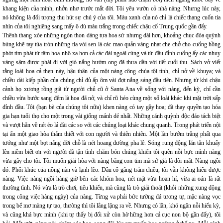
khang kiện của mình, nhởn nhơ trước mắt đời. Tôi yêu vườn cỏ nhà nàng. Nhưng lúc này,
nó không là đối tượng thu hút sự chú ý của tôi. Màu xanh của nó chỉ là chiếc thang cuốn tia
nhìn của tôi nghiêng sang mấy ô dù màu trắng trong chiếc chậu cổ Trung quốc gần đấy.
Thênh thang xòe những ngón thon dáng tựa hoa sứ nhưng dài hơn, khoảng chục đóa quỳnh
búng khẽ tay túa tròn những tia vòi sen là các mao quản vàng nhạt che chở cho cuống hồng
phớt tím phát từ tâm hoa nhô xa hơn cả các đài ngoài cùng và từ đầu đỉnh cuống ấy các nhụy
vàng sậm được phái đi vời gió nắng bướm ong đã thưa dần với tiết cuối thu. Sách vở viết
rằng loài hoa cả thẹn này, hậu thân của một nàng công chúa tội tình, chỉ nở về khuya; và
chiều dài kiếp phần của chúng chỉ đủ ấp ôm vài đợt nắng sáng đầu tiên. Nhưng từ khi chậu
cảnh họ xương rồng giã từ người chủ cũ ở Santa Ana về sống với nàng, đến kỳ, chỉ cần
chiều vừa bước sang đêm là hoa đã nở, và chỉ rũ héo cùng một số loài khác khi mặt trời sấp
đỉnh đầu. Tôi (bạn bè của chúng tôi nữa) khen nàng có tay gầy hoa; đã thay quyền tạo hóa
gia hạn tuổi thọ cho một trong vài giống mảnh dẻ nhất. Những cánh quỳnh độc đáo tách biệt
và vượt hẳn về nét ẻo lả đài các so với các chủng loại khác chung quanh. Trong phát triển nội
tại ẩn một giao hòa thắm thiết với con người và thiên nhiên. Một làn bướm trắng phất qua
tưởng như một bợt nắng dời chỗ là nét hoang đường pha lê. Sóng rung động lăn tăn khuấy
lên niềm biết ơn với người đã tận tình chăm bón chúng khiến tôi quên nỗi bực mình nàng
vừa gây cho tôi. Tôi muốn giải hòa với nàng bằng con tim mà sứ giả là đôi mắt. Nàng ngồi
đó. Phối khúc của nồng nàn và lạnh lẽo. Dầu cố gắng trăm chiều, tôi vẫn không hiểu được
nàng. Việc nàng ngồi hàng giờ bên các khóm hoa, nét mặt vừa hoan hỉ, vừa ai oán là rất
thường tình. Nó vừa là trò chơi, tiêu khiển, mà cũng là trò giải thoát (khỏi những xung động
trong công việc hàng ngày) của nàng. Từng va phải bức tường đá tương tự, mặc nàng vọc
trong bể mơ màng tự tạo, thường thì tôi lẳng lặng ra về. Nhưng có lần, khó ngăn nỗi hiếu kỳ,
và cũng khá bực mình (khi tự thấy bị đối xử còn hờ hững hơn cả cục non bộ gần đấy), tôi