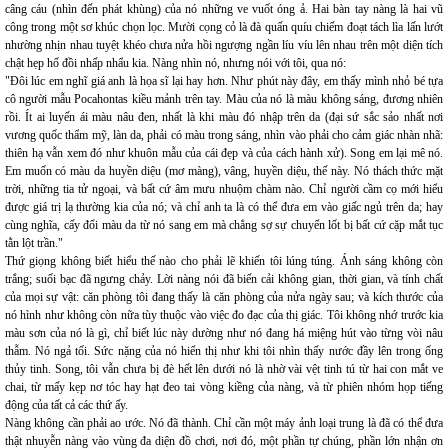
câng cáu (nhìn đến phát khùng) của nó những ve vuốt óng ả. Hai bàn tay nàng là hai vũ
công trong một sơ khúc chọn lọc. Mười cọng cỏ là đà quấn quíu chiếm đoạt tách lìa lấn lướt
nhường nhịn nhau tuyệt khéo chưa nửa hồi ngượng ngần líu víu lên nhau trên một diện tích
chật hẹp hố đồi nhấp nhẩu kia. Nàng nhìn nó, nhưng nói với tôi, qua nó:
"Đôi lúc em nghĩ giá anh là họa sĩ lại hay hơn. Như phút này đây, em thấy mình nhỏ bé tựa
cô người mẫu Pocahontas kiều mảnh trên tay. Màu của nó là màu không sáng, đương nhiên
rồi. Ít ai luyến ái màu nâu đen, nhất là khi màu đó nhập trên da (đại sứ sắc sảo nhất nơi
vương quốc thẩm mỹ, làn da, phải có màu trong sáng, nhìn vào phải cho cảm giác nhàn nhã:
thiên hạ vẫn xem đó như khuôn mẫu của cái đẹp và của cách hành xử). Song em lại mê nó.
Em muốn có màu da huyền diệu (mơ màng), vâng, huyền diệu, thế này. Nó thách thức mặt
trời, những tia tử ngoại, và bất cứ âm mưu nhuộm chàm nào. Chỉ người cầm cọ mới hiểu
được giá trị lạ thường kia của nó; và chỉ anh ta là có thể đưa em vào giấc ngủ trên da; hay
cùng nghĩa, cấy đổi màu da từ nó sang em mà chẳng sợ sự chuyển lốt bị bất cứ cặp mắt tục
tằn lột trần."
Thứ giọng không biết hiểu thế nào cho phải lẽ khiến tôi lúng túng. Ánh sáng không còn
trắng; suối bạc đã ngưng chảy. Lời nàng nói đã biến cải không gian, thời gian, và tính chất
của mọi sự vật: căn phòng tôi đang thấy là căn phòng của nửa ngày sau; và kích thước của
nó hình như không còn nữa tùy thuộc vào việc đo đạc của thị giác. Tôi không nhớ trước kia
màu sơn của nó là gì, chỉ biết lúc này dường như nó đang há miệng hút vào từng vòi nâu
thẫm. Nó ngả tối. Sức nặng của nó hiển thị như khi tôi nhìn thấy nước đầy lên trong ống
thủy tinh. Song, tôi vẫn chưa bị đè hết lên dưới nó là nhờ vài vệt tinh tú từ hai con mắt ve
chai, từ mấy kẹp nơ tóc hay hạt đeo tai vòng kiềng của nàng, và từ phiên nhóm họp tiếng
động của tất cả các thứ ấy.
Nàng không cần phải ao ước. Nó đã thành. Chỉ cần một máy ảnh loại trung là đã có thể đưa
thật nhuyễn nàng vào vùng đa diện đồ chơi, nơi đó, một phần tự chúng, phần lớn nhận ơn