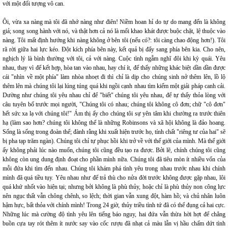
với một đối tượng vô can.
Ôi, vừa xa nàng mà tôi đã nhớ nàng như điên! Niềm hoan hỉ do tự do mang đến là không
giả; song song hành với nó, và thật hơn cả nó là mối khao khát được buộc chặt, lệ thuộc vào
nàng. Tôi mất định hướng khi nàng không ở bên tôi (nếu có?: tôi càng chao động hơn!). Tôi
rã rời giữa hai lực kéo. Đột kích phía bên này, kết quả bị đẩy sang phía bên kia. Cho nên,
nghịch lý là bình thường với tôi, cả với nàng. Cuộc tình ngẫm nghĩ đôi khi kỳ quái. Yêu
nhau, thay vì để kết hợp, hòa tan vào nhau, hay chí ít, để thấy những khác biệt dần dần được
cái "nhìn về một phía" làm nhòa nhoẹt đi thì chỉ là dịp cho chúng sinh nở thêm lên, lồ lộ
thêm lên mà chúng tôi lại lúng túng quá khi ngồi cạnh nhau tìm kiếm một giải pháp canh cải.
Dường như chúng tôi yêu nhau chỉ để "biết" chúng tôi yêu nhau, để tự thấy thỏa lòng với
câu tuyên bố trước mọi người, "Chúng tôi có nhau; chúng tôi không cô đơn; chữ "cô đơn"
hết sức xa lạ với chúng tôi!" Ám thị ấy cho chúng tôi sự yên tâm khi chường ra trước thiên
hạ (làm sao hơn? chúng tôi không thể là những Robinsons và xã hội không là đảo hoang.
Sống là sống trong đoàn thể; đành rằng khi xuất hiện trước họ, tính chất "riêng tư của hai" sẽ
bị pha tạp trăm ngàn). Chúng tôi chỉ tự phục hồi khi trở về với thế giới của mình. Mà thế giới
ấy không phải lúc nào muốn, chúng tôi cũng đều tạo ra được. Bởi lẽ, chính chúng tôi cũng
không còn ung dung định đoạt cho phần mình nữa. Chúng tôi đã tiêu mòn ít nhiều vốn của
mỗi đứa khi tìm đến nhau. Chúng tôi khám phá tình yêu trong nhau trước nhau khi chính
mình đã quá tiều tụy. Yêu nhau như để trả thù cho nửa đời trước không được gặp nhau, lôi
quá khứ nhốt vào hiện tại; nhưng bởi không là phù thủy, hoặc chỉ là phù thủy non công lực
nên ngục thất vẫn chông chênh, so lệch; thời gian vẫn xung đột, hàm hồ; và chủ nhân luôn
hậm hực, bất thỏa với chính mình! Trong 24 giờ, thủy triều tình tứ đã có thể đụng cả hai cực.
Những lúc mà cường độ tình yêu lên tiếng báo nguy, hai đứa vẫn thừa hời hợt để chẳng
buồn cựa tay rót thêm ít nước say vào cốc rượu đã nhạt cả màu lẫn vị hầu chấm dứt tình