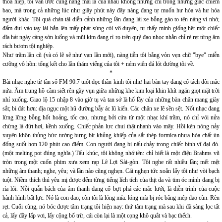
thỏa hiệp, tôi vẫn ước cùng nàng mãi là của nhau không những chỉ trong những giấc chiêm
bao, mà trong cả những lúc như giây phút này đây nàng đang tự muốn hư hóa và hư hóa
người khác. Tôi quá chán tái diễn cảnh những lần đang lái xe bỗng gào to tên nàng vì nhớ,
đấm đụi vào tay lái bắn lên mấy phát súng còi vô duyên, tự thấy mình giống hệt một chiếc
dĩa hát ngày càng sờn luống và mũi kim đang rì rọ trên quỹ đạo nhọc nhằn chỉ rè rẹt từng âm
rách bươm tội nghiệp.
Như trăm lần cũ (và có lẽ sẽ như vạn lần mới), nàng tiễn tôi bằng vỏn vẹn chữ "bye" miễn
cưỡng vô hồn: tổng kết cho lần thăm viếng của tôi + ném viên đá lót đường tôi về.
*
Bài nhạc nghe từ tần số FM 90.7 tuốt dọc thần kinh tôi như hai bàn tay đang cố tách đôi mắc
nứa. Âm trung hồ cầm siết rên gãy vụn giữa những khe kim loại khin khít ngăn giọt mặt trời
nhỉ xuống. Giao lộ 15 nhập 8 vào giờ tụ và tan sở là hố lầy của những bàn chân mang giày
sắt; bi đát hơn: địa ngục một hũ đường bẫy ác lũ kiến. Các chân xe lê sền sệt. Nốt nhạc đang
lừng lững bỗng hốt hoảng, tốc cao, nhưng bởi cứa từ một nhạc khí trầm, nó chỉ vói nửa
chừng là đứt hơi, kềnh xuống. Chiếc phản lực chui thật nhanh vào mây. Hồi kèn nóng nảy
xuyên khôn thủng bức tường bưng bít khủng khiếp của sắt thép formica nhựa hóa chất ùn
đống suốt hơn 120 phút cao điểm. Con người đang bị nấu chảy trong chiếc bình vĩ đại đó.
(một melting pot đúng nghĩa.) Tấu khúc, tôi không nhớ tên: chỉ biết là một điệu Brahms vũ
tròn trong một cuốn phim xưa xem rạp Lê Lợi Sài-gòn. Tôi nghe rất nhiều lần; mết mệt
những âm thanh; nghe, yêu; và lần nào cũng nghẹn. Cái nghẹn tức xoắn lấy tôi như vòi bạch
tuột. Niềm thích thú yêu mị được đếm từng tiếng lích tích của thịt da và tim óc mình đang bị
rỉa lói. Nỗi quẫn bách của âm thanh đang cố bựt phá các mắc lưới, là diễn trình của cuộc
hành hình bất lực. Nó là con dao; còn tôi là lóng mía: lóng mía bị róc bằng mép dao cùn. Rèn
rẹt. Cuối cùng, nó bóc được tâm trạng tôi hiện nay: thứ tâm trạng mà sau khi đã sàng lọc tất
cả, lấy đầy lấp vơi, lấy cộng bổ trừ, cái còn lại là một cọng khô quắt và bạc thếch.