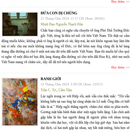
Đọc thêm
ĐỨA CON DỊ CHỦNG
22 Tháng Chín 2024
11:17 CH
(Xem: 26541)
Minh Đạo Nguyễn Thạch Hãn
Chắc bạn cũng có nghe câu chuyện về ông Phó Thủ Tướng Đức
gốc Việt, từng là đứa trẻ mồ côi bên Việt Nam. Tôi thật sự cảm
động muốn khóc, không phải vì ông là người có tài, đẹp trai, ăn nói khôn ngoan hay làm lớn
mà vì nếu cha mẹ nuôi không mang ông về Đức, có thể hôm nay ông cũng đã là kẻ lang
thang đầu đường xó chợ ở một nơi nào đó trên đất nước Việt Nam. Bạn tôi muốn kể cho quý
vị nghe về một đứa trẻ bụi đời, lang thang đầu đường xó chợ trên đất Hoa Kỳ, nhờ mẹ nuôi
Việt Nam mang về chăm sóc, dậy dỗ đã trở nên người hữu dụng.
Đọc thêm
RANH GIỚI
12 Tháng Chín 2024
3:39 CH
(Xem: 23557)
Trần C. Trí
,
Cẩm Tâm
Lúc ngồi trong xe với Hiệp rồi, anh vẫn còn thắc mắc: “Tôi vẫn
không hiểu tại sao ông lại cùng nhận tin Lê mất. Ông đâu có biết
hắn là ai.” Hiệp ngồi thẳng người, chăm chú nhìn ra phía trước.
Gương mặt hắn bình thản như một ngày biển lặng. Lần chót anh
gặp hắn là lúc hai người đang đi ngược phía với nhau trong
khuôn viên đại học, vội vã đến lớp cho kịp giờ dạy. Sau hai năm
đại dịch, cả hai mới gặp lại nhau, tay bắt mặt mừng, hứa hẹn sẽ