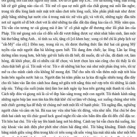
bởi giọng nói của một người duy nhất. Đó là cô giáo lớp ESL. Tôi đã không vắng mặt trong
bất cứ giờ giảng nào của cô. Tôi mê cô qua sự môi giới của chất giọng mà mỗi lần nghe,
trong tôi đều lóng lánh một mặt trời nằm chơi trên lòng suối, hồn phân phất mát như được
phẩy bằng những hạt nước còn ủ trong mái tóc nữ vừa gội; và với tôi, những ngày đầu tiên
nơi xứ người sở dĩ bớt chơi vơi là nhờ những tia dẫn dắt dịu dàng kia của cô. Mấy năm qua.
Tôi vẫn còn tương tư cái giọng mà ở âm ‘d’ cô phát nghe dễ thương như lối phát âm của
Pháp. Tôi mê giọng nói của cô đến nỗi đã vượt thắng được sự nhút nhát bẩm sinh, làm một
bài thơ bằng tiếng Anh... tỏ tình xa xôi, tặng cô [cô khen hay; song có thể chỉ là phép lịch sự
"rất-Mỹ" của cô].} Đêm nay, trong rủi ro, tôi được thưởng thức lần thứ hai cái giọng Mỹ
tuyền của một người đàn bà không quen biết. Tôi đang đơn chiếc, lạc lõng. Lần lạc lõng
dường trầm trọng hơn, bởi bây giờ tôi hiểu tôi đã biết, đã muốn, đã sở cầu, đã đánh rơi, làm
hỏng, đã khôi phục, đã có nhiều cái để chọn; và lượt chọn lựa nào cũng cho tôi thấy là tôi
chưa thật biết gì cả. Tôi mất vô tư. Tôi e dè những bài học mà như một phản ứng tréo, tôi tự
mở ra cho mình cánh cửa không hề mong đợi. Thế cho nên tôi vẫn thèm một mặt trời hòa
hoãn bên nguồn nước hát ca. Người đàn bà trăm phần xa lạ kia đã ngẫu nhiên tung đầu dây
cho tôi bám vào lần tìm cánh hoa đang nở giữa trời nắng thiu mở rợp trên tôi những lá cành
nấp níu. Tiếng của suối (màu tím) làm loe ánh ngày úp hoa trên gương mặt thanh tú của bà.
Cách tiếp đón và giọng nói là cả vẻ đẹp hào sảng trong một con người. Tôi thành kính nâng
những ngón búp lan non tím kia lên thật khẽ chỉ sợ làm vỡ chúng, soi xuống chúng như trên
một chiếc gương lụa để thấy từ chúng mở mời một lối về hạnh phúc. Tôi ngẩng đầu, nghiêng
người chào và cảm ơn bà. Bà xua tay vừa như bảo tôi đừng, vừa như tiễn. Hai chú bé đeo
dính hai cánh tay tôi chúc good luck good night rồi săn són bấm đèn dẫn tôi đến chỗ đậu xe.
Tôi hôn hai chú. Tôi vẫy tay lên hành lang nơi bà đứng. Cánh tay bà vẫn chưa thả xuống, lúc
này khoác vào ánh điện phơ phới như chùm hải đăng nhỏ. Tôi bâng khuâng. Đành chăng
băng mình giữa sóng đêm trong khi có trên song sắt uốn vòng kia mái nhà nâu như một bến