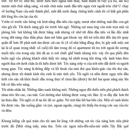
ước. Sự trở về, như thế, được hiểu theo nghĩa tinh thần, hình thành từ việc (cả tôi, lẫn nó)
mượn một chút nắng sáng, và một chút màu xanh đầu tiên ngay exit ngoắt tròn chữ U chạy
về hướng Nam của một thành phố, một đất nước đang chứng kiến cảnh tôi cố thắt gút phần
đời lỏng lẻo còn lại của tôi.
Vườn cỏ trước sân hứng vài lượt nắng đầu tiên của ngày, mượt như những mái đầu con gái
vừa gội tối. Tôi thích nàng gội tóc trước khi ngủ. Những sợi mun óng còn ươn trọn mùi xà
phòng bốc hơi không bắt được bằng mắt nhưng cứ nhớ tới đêm đầu tiên và lần độc nhất
trong đời nàng chịu thần phục đam mê bậm gan khoác tay dối trá trốn nhà đến tìm tôi quay
quẩn dễ hơn 30 phút mới tìm được cái cao ốc (4 số nhà bằng đồng đen, bị gãy mất một, mà
lại là số quan trọng nhất: số cuối) tối tăm trong đó có apartment tôi trọ trời ngoài thì sương
muối tiêu còn trong này khi đã an vị nơi chiếc ghế bành nhung tróc vảy rồi qua phễu đèn
buồn ngủ của phòng khách nhìn thấy tóc nàng hả nhiệt trong khi từng vẩy lạnh bám theo
người đua rớt dưới chân là tôi hiểu được hết. Tóc nàng ướp vị của trời trên đất dưới và người
trung gian. Tóc nàng là thông điệp và lối thoát của mùi thú qua khứu giác của tên thợ săn,
nhưng được tôi thành kính tôn vinh là mùi tình yêu. Tôi ngửi và nếm được ngay trên đầu
lưỡi còn săn sắt khói thuốc dầu trong thực tế chưa lần (được) thi thố hai quan năng này lên
bất cứ đâu trên nàng.
Tôi nhân nhẩn lái. Những dặm xanh không mỏi. Những ngọn đồi thiếu niên phá phách thách
nhau trèo lên cao, cao mãi. Gió dường như không được sung sức lắm: lý ra dầy đặc hơn thì
lại thưa dần. Tôi nghĩ có lẽ tại tốc độ xe giảm. Nó trợt hầu hết hai bên cửa. Một số ranh khôn
lẻn được vào, lặn xuống gầm: và (nó, ngoan ngoãn, cùng) tôi thiếp êm trong cơn say của tóc
và đêm.
Khung kiếng cắt quả trám cho tôi tạm lót lòng với những sợi tóc của nàng hơn nửa phút
trước đã. [Một rừng mây, mùa thu. Trên các ngọn nửa-đồi-nửa-núi miền Tây Bắc quê