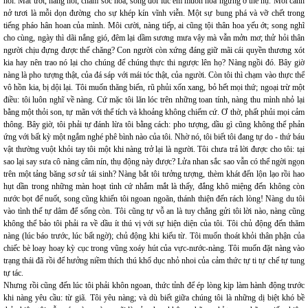
hỏi. Mắt ướt, nàng nói, chăm sóc hoa, song đôi lúc em muốn hoa ngừng ở thể nụ. Mỗi cánh
nở tươi là mỗi dọn đường cho sự khép kín vĩnh viễn. Một sự bung phá và vỡ chết trong
tiếng pháo hân hoan của mình. Môi cười, nàng tiếp, ai cũng tội thân hoa yếu ớt; song nghĩ
cho cùng, ngày thì dãi nắng gió, đêm lại dầm sương mưa vậy mà vẫn mởn mơ; thử hỏi thân
người chịu đựng được thế chăng? Con người còn xứng đáng giữ mãi cái quyền thương xót
kia hay nên trao nó lại cho chúng để chúng thực thi ngược lên họ? Nàng ngồi đó. Bây giờ
nàng là pho tượng thật, của đá sáp với mái tóc thật, của người. Còn tôi thì chạm vào thực thể
vô hồn kia, bị dội lại. Tôi muốn thăng biến, rũ phủi xốn xang, bỏ hết mọi thứ; ngoại trừ một
điều: tôi luôn nghĩ về nàng. Cứ mặc tôi lăn lóc trên những toan tính, nàng thu mình nhỏ lại
bằng một thỏi son, tự mãn với thể tích và khoảng không chiếm cứ. Ơ thờ, phất phủi mọi cảm
thông. Bây giờ, tôi phải tự đánh lừa tôi bằng cách: pho tượng, dầu gì cũng không thể phản
ứng với bất kỳ một ngắm nghé phê bình nào của tôi. Nhờ nó, tôi biết tôi đang tự do - thứ báu
vật thường vuột khỏi tay tôi một khi nàng trở lại là người. Tôi chưa trả lời được cho tôi: tại
sao lại say sưa cô nàng câm nín, thụ động này được? Lửa nhan sắc sao vẫn có thể ngời ngọn
trên một tảng băng sơ sử tái sinh? Nàng bắt tôi tưởng tượng, thèm khát đến lộn lạo rồi hao
hụt dần trong những màn hoạt tình cứ nhắm mắt là thấy, đắng khô miệng đến không còn
nước bọt để nuốt, song cũng khiến tôi ngoan ngoãn, thánh thiện đến rách lòng! Nàng du tôi
vào tình thế tự dâm để sống còn. Tôi cũng tự vỗ an là tuy chẳng gửi tôi lời nào, nàng cũng
không thể bảo tôi phải ra về dầu ít thú vị với sự hiện diện của tôi. Tôi chủ động đến thăm
nàng (lúc báo trước, lúc bất ngờ); chủ động khi kiếu từ. Tôi muốn thoát khỏi thân phận của
chiếc bè loay hoay kỳ cục trong vũng xoáy hút của vực-nước-nàng. Tôi muốn đặt nàng vào
trạng thái đã rồi để hưởng niềm thích thú khổ dục nhỏ nhoi của cảm thức tự ti tự chế tự tung
tự tác.
Nhưng rồi cũng đến lúc tôi phải khôn ngoan, thức tỉnh để ép lòng kịp làm hành động trước
khi nàng yêu cầu: từ giã. Tôi yêu nàng; và dù biết giữa chúng tôi là những dị biệt khó bề