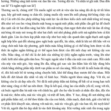
hương. Những sáng tinh tươm vác dao lần vào. Sương dội tóc. Và nhện tơ gội mắt. Đau đớn
sao là! Và ngậm ngùi sao là!]
Thương sao là, chúng ướt! Tôi muốn nghĩ sự ướt át vừa vặn kia nàng đã cất ép từ tối hôm
qua, bây giờ mới mang ra chào tôi. (nàng muốn rẩy men lên mối phụng thờ bỏng cháy của
tôi.) Cái ướt chỉ cho phép những búp sinh lực tỉa cắt theo kiểu cách mới nhất trông trẻ trung
đến như trẻ con ôm vòng khuôn mặt bung ra ngoài một phần; một phần cần giữ lại để chuốt
dịu cạnh sắc từ hai đốm sáng hai bên: đôi mắt trứng chim ngọt thớt như một lát dao đi rừng
mà bóng tôi máy mó trong đó như hai chiếc mỏ nhỏ phảng phất cười mà nghiêm hơn cả khi
đanh giận. Làn da chưa kịp phấn mịn sốp như bọt mây cẩn quanh tâm ngấn thạch anh ngăn
ngắt hớp hồn quá đỗi nhưng gieo nghi hoặc quá đỗi, lúc nhìn, nhất là khi nó đối hẳn với và
cùng chót mũi bán tây phương, giới thiệu màu hồng không gì có thể hồng hơn được và dĩa
thức ăn ngầm ngậm không gì có thể ngon hơn được của đôi môi chạy nét không cậy son
viền. Màu răng, có thể chỉ là dư ảnh của những kỳ (tôi) ngắm nghía trước, váng lên như
chiếc lưỡi nhỏ nằm giữa tâm hoa. Nó ngúc ngoắc như ô đầu của một con cánh cam. Rồi cánh
cửa nép vào một góc, bày nàng lên đĩa, tiếng gió xao xác âm thầm bảo tôi hãy dùng bữa
chính bằng những phần tiếp dưới vạn phần no nê của nàng. Mỗi chi tiết là mỗi hoàn tất riêng
rẽ, đòi hỏi một bổ từ tương xứng chuyên biệt, khó thể dùng thay mượn thế cho nhau. Một
biểu đồ dứt khoát độc nhất vô nhị về hình học. Nhiều người khen nàng đẹp. Với tôi, nó
không còn là cái đẹp nữa rồi. Nó đã là một phép thần mà không dễ bất cứ ai trong hạn tuổi
như nàng cũng có thể tạo nên được. Đẹp là kết quả, công lao của nhiều yếu tố; song với tôi,
cái buộc người đàn bà mãi vào với chính họ, giữ cho họ vẫn là một cá nhân độc đáo, độc tôn
là mái tóc; thêm nữa, mái tóc vừa gội; và triệt để hơn, đêm. Y học, đóng đô nơi những nhà
giải phẫu thẩm mỹ, có thể theo khẩn cầu của con bệnh, chẩn mạch, định tình, giải cứu bất kỳ
cơ phận lệch khuyết nào, nhưng với mái tóc, mái tóc vừa gội, gội vào ban tối, thì tuyệt khó!
Với tôi, người đàn bà đẹp nhất là vào thời khoảng này. Khi vướng mắc sinh tồn trong ngày