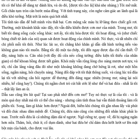
tôi có thể khá dễ dàng tự đánh lừa, và do đó, [được tôi cho là] khá nhẹ nhàng.) Tôi mở mắt.
Gối chăn tụm tròn cản bước mùa đông. Với tình trạng này, còn nghe cảm giác an lành quả là
điều khó tưởng. Mặt trời là món quà hời nhất.
Tôi tỉnh táo dần để biết mình vừa thất bại. Cơn mộng sắc màu bị lỡ làng theo chiếc gối rơi.
Thường, một khoảnh khắc nào đấy, tôi vẫn điều khiển được cơn mơ của mình. Trong mơ, tôi
biết tôi đang sống cuộc sống khác: nơi ấy, tôi nhị hóa được tôi: tôi hoạt động, và (như chiếc
bóng chiết từ ảnh của nó) quan sát được hoạt động của chính mình. Nó thực, và tất nhiên chỉ
chi phối mỗi tôi thôi. Như lúc lái xe, tôi chẳng khó khăn gì dẫn dắt hình tưởng tiến vào
không gian nào tôi muốn. Bằng tốc độ một tia chớp, tôi đến ngay được địa chỉ cần thiết. Ở
đây, nàng hiện ra. Căn nhà (với đầy đủ cửa nẻo cổng tường: điều kiện tối thiểu của nhân
gian) có thể khoan hồng được tiết giảm. Khói mây vẫn rộng lòng cho nàng mượn nơi tựa; và
tôi, chỉ cần lảng vảng đâu đó như một khoảng không đang chờ hứng lá rơi, như một hồn
sống, ngắm nàng, hỏi chuyện nàng. Nàng đối đáp với tôi thật thông suốt, và cùng lúc trả đũa
lại tôi với những câu hỏi ngược dễ thương đến đáng ngạc nhiên (trong mơ, nàng lại nói
nhiều, kể cũng hay!). Chúng tôi ngầm chơi trò cút bắt ước lệ như thế và hai đứa - nhất là tôi
– thật lấy làm an ủi.
Dẫu sao cũng lén lút quá! Tại sao phải nhờ đến cơn mơ? Tuy nó thực sự là của tôi - và là
món quà duy nhất mà tôi có thể cho nàng - nhưng cảm tính thua bại vẫn thỉnh thoảng làm rối
phiền tôi. Song, làm gì khác hơn được? Ngoài đời, hiếm khi chúng tôi gần nhau lấy vài phút
và đổi chác nhau dăm mệnh đề. Chúng tôi, đứa nào cũng còn những đối nhân khác phải lo
toan. Trước mỗi đứa là cả những dặm dài tẻ ngược. Ngõ riêng tư, quay về, đã bị ngáng ngăn
hơn nửa. Thăm, hỏi, chút ít; cố dụm dành, như hai đứa bé chỉ dám đưa lưỡi lướt sơ lên mặt
bột mịn của bánh, cho được vui lâu.