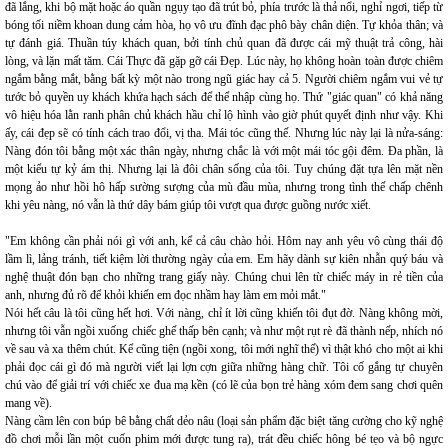
đã lắng, khi bộ mặt hoặc áo quần ngụy tạo đã trút bỏ, phía trước là thả nổi, nghỉ ngơi, tiếp từ
bóng tối niềm khoan dung cảm hòa, họ vô ưu đĩnh đạc phô bày chân diện. Tự khỏa thân; và
tự đánh giá. Thuần túy khách quan, bởi tính chủ quan đã được cái mỹ thuật trả công, hài
lòng, và lặn mất tăm. Cái Thực đã gặp gỡ cái Đẹp. Lúc này, họ không hoàn toàn được chiêm
ngắm bằng mắt, bằng bất kỳ một nào trong ngũ giác hay cả 5. Người chiêm ngắm vui vẻ tự
tước bỏ quyền uy khách khứa hạch sách để thể nhập cùng họ. Thứ "giác quan" có khả năng
vô hiệu hóa lằn ranh phân chủ khách hầu chỉ lộ hình vào giờ phút quyết định như vậy. Khi
ấy, cái đẹp sẽ có tính cách trao đổi, vị tha. Mái tóc cũng thế. Nhưng lúc này lại là nửa-sáng:
Nàng đón tôi bằng một xác thân ngày, nhưng chắc là với một mái tóc gội đêm. Đa phần, là
một kiểu tự kỷ ám thị. Nhưng lại là đôi chân sống của tôi. Tuy chúng đặt tựa lên mặt nền
mọng ảo như hồi hô hấp sường sượng của mù đầu mùa, nhưng trong tình thế chấp chênh
khi yêu nàng, nó vẫn là thứ dây bám giúp tôi vượt qua được guồng nước xiết.
"Em không cần phải nói gì với anh, kể cả câu chào hỏi. Hôm nay anh yêu vô cùng thái độ
lầm lì, lảng tránh, tiết kiệm lời thường ngày của em. Em hãy dành sự kiên nhẫn quý báu và
nghệ thuật đón bạn cho những trang giấy này. Chúng chui lên từ chiếc máy in rẻ tiền của
anh, nhưng đủ rõ để khỏi khiến em đọc nhầm hay làm em mỏi mắt."
Nói hết câu là tôi cũng hết hơi. Với nàng, chỉ ít lời cũng khiến tôi đụt đờ. Nàng không mời,
nhưng tôi vẫn ngồi xuống chiếc ghế thấp bên cạnh; và như một rụt rè đã thành nếp, nhích nó
về sau và xa thêm chút. Kể cũng tiện (ngồi xong, tôi mới nghĩ thế) vì thật khó cho một ai khi
phải đọc cái gì đó mà người viết lại lợn cợn giữa những hàng chữ. Tôi cố gắng tự chuyên
chú vào để giải trí với chiếc xe đua mạ kền (có lẽ của bọn trẻ hàng xóm đem sang chơi quên
mang về).
Nàng cầm lên con búp bê bằng chất dẻo nâu (loại sản phẩm đặc biệt tăng cường cho kỹ nghệ
đồ chơi mỗi lần một cuốn phim mới được tung ra), trát đều chiếc hông bé tẹo và bộ ngực