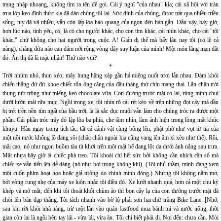
trạng nhập nhoạng, không tìm ra tên để gọi. Cái ý nghĩ "của nhau" kia; cái xã hội với tràn
trụa lớp keo định thức kia đã dán chúng tôi lại. Sức dính của chúng, được trát qua nhiều triều
sống, tuy đã vã nhiều, vẫn còn lấp lóa hào quang của ngọn đèn hàn gắn. Dẫu vậy, bây giờ,
hơn lúc nào, tình yêu, có, là có cho người khác, cho con tim khác, cái nhìn khác, cho cái "tôi
khác," chứ không cho hai người trong cuộc. A! Giản dị thế mà bấy lâu nay tôi (có lẽ cả
nàng), chẳng đứa nào can đảm nới rộng vòng dây suy luận của mình! Một món lãng mạn đắt
đỏ. Ẩn thị đã là mặc nhận! Thứ nào vui?
*
Trời nhúm nhó, thun xéo; mây hung hăng xáp gần hả miệng nuốt tươi lẫn nhau. Đám khói
chiến thắng đứ đừ khoe chiếc rốn õng căng của đầu tháng thứ chín mang thai. Lằn chân trời
thụng nứt trông như miếng kẹo chocolate vữa. Con đường trước mặt co lại, rùng mình chui
dưới lườn mái rữa mục. Ngồi trong xe, tôi nhìn rõ cái rét kéo về trên những đọt cây mà dầu
bị trét trên nền tím ngất của bầu trời, là là sắc đục muối vẫn làm cho chúng tróc ra được một
phần. Cái phần tróc trẩy đó lập lòa ba phía, che tầm nhìn, làm ảnh hiện trong lòng mắt khúc
khuỷu. Hầu ngay trong tích tắc, tất cả cảnh vật cùng bổng lên, phật phờ như vọt từ tia của
một nồi nước khổng lồ đang sôi (chắc chắn ngoài kia cũng vang lên âm xì xèo như thế). Rồi,
mãi cao, nó như ngọn buồm tàu tít khơi trên một mặt bể đang lột da dưới ánh nắng sau trưa.
Mặt nhựa bây giờ là chiếc phà treo. Tôi khoái chí hết sức bởi không cần nhích cần số mà
chiếc xe vẫn tiến lên dễ dàng (nó như bơi trong không khí). (Tôi nhủ thầm, mình đang xem
một cuốn phim hoạt họa hoặc giả tưởng do chính mình đóng.) Nhưng tôi không nằm mơ,
bởi vòng rung nhẹ của máy xe luôn nhắc tôi điều đó. Xe lướt nhanh quá, hơn cả một chu kỳ
khép và mở mắt; đến khi tôi thoát khỏi chùm ảo thì bọn cây lạ của con đường trước mặt đã
chòi lên bàn đạp thắng. Tôi tách nhanh vào bờ lộ phải sơn hai chữ trắng Bike Lane. [Nhớ,
sau khi rời khỏi nhà nàng, trừ một lần vào quán fastfood mua bánh mì và nước uống, thời
gian còn lại là ngồi bên tay lái - vừa lái, vừa ăn. Tôi chỉ biết phải đi. Nơi đến: chưa cần. Mỏi