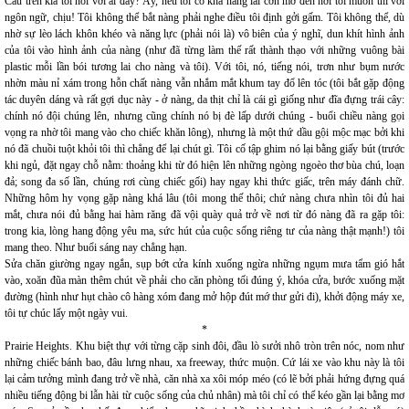
Câu trên kìa tôi nói với ai đây? Ấy, nếu tôi có khả năng lái cơn mơ đến nơi tôi muốn thì với
ngôn ngữ, chịu! Tôi không thể bắt nàng phải nghe điều tôi định gởi gấm. Tôi không thể, dù
nhờ sự lèo lách khôn khéo và năng lực (phải nói là) vô biên của ý nghĩ, dun khít hình ảnh
của tôi vào hình ảnh của nàng (như đã từng làm thế rất thành thạo với những vuông bài
plastic mỗi lần bói tương lai cho nàng và tôi). Với tôi, nó, tiếng nói, trơn như bụm nước
nhờn màu nỉ xám trong hỗn chất nàng vẫn nhắm mắt khum tay đổ lên tóc (tôi bắt gặp động
tác duyên dáng và rất gợi dục này - ở nàng, da thịt chỉ là cái gì giống như đĩa đựng trái cây:
chính nó đội chúng lên, nhưng cũng chính nó bị đè lấp dưới chúng - buổi chiều nàng gọi
vọng ra nhờ tôi mang vào cho chiếc khăn lông), nhưng là một thứ dầu gội mộc mạc bởi khi
nó đã chuồi tuột khỏi tôi thì chẳng để lại chút gì. Tôi cố tập ghim nó lại bằng giấy bút (trước
khi ngủ, đặt ngay chỗ nằm: thoảng khi từ đó hiện lên những ngòng ngoèo thơ bùa chú, loạn
đả; song đa số lần, chúng rơi cùng chiếc gối) hay ngay khi thức giấc, trên máy đánh chữ.
Những hôm hy vọng gặp nàng khá lâu (tôi mong thế thôi; chứ nàng chưa nhìn tôi đủ hai
mắt, chưa nói đủ bằng hai hàm răng đã vội quày quả trở về nơi từ đó nàng đã ra gặp tôi:
trong kia, lòng hang động yêu ma, sức hút của cuộc sống riêng tư của nàng thật mạnh!) tôi
mang theo. Như buổi sáng nay chẳng hạn.
Sửa chăn giường ngay ngắn, sụp bớt cửa kính xuống ngừa những ngụm mưa tẩm gió hắt
vào, xoăn đũa màn thêm chút về phải cho căn phòng tối đúng ý, khóa cửa, bước xuống mặt
đường (hình như hụt chào cô hàng xóm đang mở hộp đút mớ thư gửi đi), khởi động máy xe,
tôi tự chúc lấy một ngày vui.
*
Prairie Heights. Khu biệt thự với từng cặp sinh đôi, đầu lò sưởi nhô tròn trên nóc, nom như
những chiếc bánh bao, đâu lưng nhau, xa freeway, thức muộn. Cứ lái xe vào khu này là tôi
lại cảm tưởng mình đang trở về nhà, căn nhà xa xôi móp méo (có lẽ bởi phải hứng đựng quá
nhiều tiếng động bi lẫn hài từ cuộc sống của chủ nhân) mà tôi chỉ có thể kéo gần lại bằng mơ