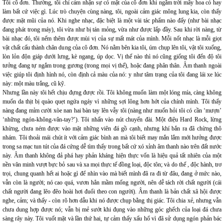
Tôi cô đơn. Thường, tôi chỉ cảm nhận sự có mặt của cô đơn khi ngắm trời mây hoa cỏ hay
làm bất cứ việc gì. Lúc trò chuyện cùng nàng, tôi, ngoài cảm giác mông lung kia, còn thấy
được mặt mũi của nó. Khi nghe nhạc, đặc biệt là một vài tác phẩm nào đấy (như bài nhạc
đang phát trong máy), tôi vừa như bị tán mỏng, vừa như được lấp đầy. Sau khi rời nàng, từ
bài nhạc đó, tôi nếm thêm được mùi vị của sự mất mát của mình. Mỗi nốt nhạc là mỗi giọt
vật chất cấu thành chân dung của cô đơn. Nó nằm bên kia tôi, úm chụp lên tôi, vật tôi xuống,
lòn lỏn độn giáp dưới lưng, kè ngang, úp dọc. Vị thế nào thì nó cũng giống tôi đến độ tôi
tưởng đang tự ngắm trong gương (trong mọi vị thế), hoặc đang phân thân. Âm thanh ngoài
việc giúp tôi định hình nó, còn định cả màu của nó: y như tâm trạng của tôi đang lái xe lúc
này: một màu trắng, cũ kỹ.
Nhưng lần này tôi hết chịu đựng được rồi. Tôi không muốn làm một lóng mía, càng không
muốn da thịt bị quào quẹt ngứa ngáy vì những sợi lông hơn hớt của chính mình. Tôi thấy
nàng đang mỉm cười xòe nan hai bàn tay lên vẫy tôi (nàng như muốn hỏi tôi có cần ‘mượn’
‘những ngón-không-vân-tay?’). Tôi nhấn vào nút chuyển đài. Một điệu Hard Rock, lừng
khừng, chưa ném được vào mặt những viên đá gồ cạnh, nhưng khí bắn ra đã chừng thô
nhám. Tôi thoải mái chút ít với cảm giác bình an mà tôi biết may mắn lắm mới hưởng được
trong sa mạc tun tút của đá cứng dễ tìm thấy trong bất cứ xó xỉnh âm thanh nào trên đất nước
này. Âm thanh không đả phá hay phản kháng hiện thực vốn là hiệu quả tất nhiên của một
nền văn minh vượt bực bỏ sau và xa mọi thực tế đồng loại, độc tôn; và do thế , độc hành, trơ
trọi, chung quanh hết ai hoặc gì để nhìn vào mà biết mình đã ra đi từ đâu, đang ở mức nào,
vẫn còn là người; nó cao quá, vươn hẳn mầm mống người, nên dễ tách rời chất người (cái
chất người đang lẽo đẽo hoài hơi đuổi theo con người). Âm thanh là bản chất xã hội được
nghe, cảm; và thấy - còn rõ hơn dẫu khi nó được chụp bằng thị giác. Tôi chia xẻ, nhưng vẫn
chưa dung hợp được nó; vẫn bị mẻ sướt khi đụng vào những góc ghếch của loại đá chưa
sàng rây này. Tôi vuốt mặt và lần thứ hai, tự cảm thấy xấu hổ vì đã sử dụng ngón phản bác