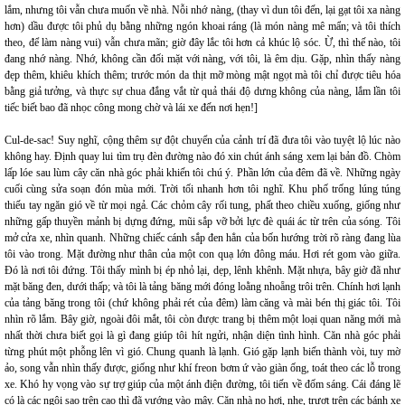
lắm, nhưng tôi vẫn chưa muốn về nhà. Nỗi nhớ nàng, (thay vì dun tôi đến, lại gạt tôi xa nàng
hơn) dầu được tôi phủ dụ bằng những ngón khoai ráng (là món nàng mê mẩn; và tôi thích
theo, để làm nàng vui) vẫn chưa mãn; giờ đây lắc tôi hơn cả khúc lộ sóc. Ừ, thì thế nào, tôi
đang nhớ nàng. Nhớ, không cần đối mặt với nàng, với tôi, là êm dịu. Gặp, nhìn thấy nàng
đẹp thêm, khiêu khích thêm; trước món da thịt mỡ mòng mật ngọt mà tôi chỉ được tiêu hóa
bằng giả tưởng, và thực sự chua đắng vắt từ quả thái độ dưng không của nàng, lắm lần tôi
tiếc biết bao đã nhọc công mong chờ và lái xe đến nơi hẹn!]
Cul-de-sac! Suy nghĩ, cộng thêm sự đột chuyển của cảnh trí đã đưa tôi vào tuyệt lộ lúc nào
không hay. Định quay lui tìm trụ đèn đường nào đó xin chút ánh sáng xem lại bản đồ. Chòm
lấp lóe sau lùm cây căn nhà góc phải khiến tôi chú ý. Phần lớn của đêm đã về. Những ngày
cuối cùng sửa soạn đón mùa mới. Trời tối nhanh hơn tôi nghĩ. Khu phố trống lúng túng
thiếu tay ngăn gió về từ mọi ngả. Các chỏm cây rối tung, phất theo chiều xuống, giống như
những gấp thuyền mảnh bị dựng đứng, mũi sắp vỡ bởi lực đè quái ác từ trên của sóng. Tôi
mở cửa xe, nhìn quanh. Những chiếc cánh sắp đen hẳn của bốn hướng trời rõ ràng đang lùa
tôi vào trong. Mặt đường như thân của một con quạ lớn đông máu. Hơi rét gom vào giữa.
Đó là nơi tôi đứng. Tôi thấy mình bị ép nhỏ lại, dẹp, lênh khênh. Mặt nhựa, bây giờ đã như
mặt băng đen, dưới thấp; và tôi là tảng băng mới đóng loằng nhoẵng trôi trên. Chính hơi lạnh
của tảng băng trong tôi (chứ không phải rét của đêm) làm căng và mài bén thị giác tôi. Tôi
nhìn rõ lắm. Bây giờ, ngoài đôi mắt, tôi còn được trang bị thêm một loại quan năng mới mà
nhất thời chưa biết gọi là gì đang giúp tôi hít ngửi, nhận diện tình hình. Căn nhà góc phải
từng phút một phỗng lên vì gió. Chung quanh là lạnh. Gió gặp lạnh biến thành vòi, tuy mờ
ảo, song vẫn nhìn thấy được, giống như khí freon bơm ứ vào giàn ống, toát theo các lỗ trong
xe. Khó hy vọng vào sự trợ giúp của một ánh điện đường, tôi tiến về đốm sáng. Cái đáng lẽ
có là các ngôi sao trên cao thì đã vướng vào mây. Căn nhà no hơi, nhẹ, trượt trên các bánh xe