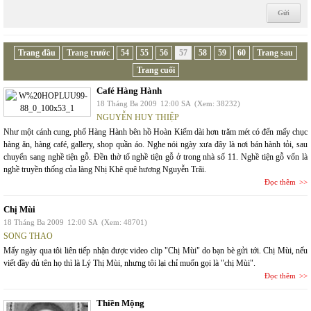
Trang đầu
Trang trước
54
55
56
57
58
59
60
Trang sau
Trang cuối
Café Hàng Hành
18 Tháng Ba 2009
12:00 SA
(Xem: 38232)
NGUYỄN HUY THIỆP
Như một cánh cung, phố Hàng Hành bên hồ Hoàn Kiếm dài hơn trăm mét có đến mấy chục
hàng ăn, hàng café, gallery, shop quần áo. Nghe nói ngày xưa đây là nơi bán hành tỏi, sau
chuyển sang nghề tiện gỗ. Đền thờ tổ nghề tiện gỗ ở trong nhà số 11. Nghề tiện gỗ vốn là
nghề truyền thống của làng Nhị Khê quê hương Nguyễn Trãi.
Đọc thêm
Chị Mùi
18 Tháng Ba 2009
12:00 SA
(Xem: 48701)
SONG THAO
Mấy ngày qua tôi liên tiếp nhận được video clip "Chị Mùi" do bạn bè gửi tới. Chị Mùi, nếu
viết đầy đủ tên họ thì là Lý Thị Mùi, nhưng tôi lại chỉ muốn gọi là "chị Mùi".
Đọc thêm
Thiền Mộng