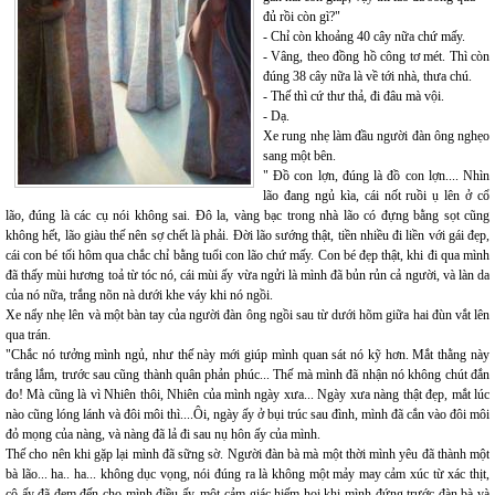
đủ rồi còn gì?"
- Chỉ còn khoảng 40 cây nữa chứ mấy.
- Vâng, theo đồng hồ công tơ mét. Thì còn
đúng 38 cây nữa là về tới nhà, thưa chú.
- Thế thì cứ thư thả, đi đâu mà vội.
- Dạ.
Xe rung nhẹ làm đầu người đàn ông nghẹo
sang một bên.
" Đồ con lợn, đúng là đồ con lợn.... Nhìn
lão đang ngủ kìa, cái nốt ruồi ụ lên ở cổ
lão, đúng là các cụ nói không sai. Đô la, vàng bạc trong nhà lão có đựng bằng sọt cũng
không hết, lão giàu thế nên sợ chết là phải. Đời lão sướng thật, tiền nhiều đi liền với gái đẹp,
cái con bé tối hôm qua chắc chỉ bằng tuổi con lão chứ mấy. Con bé đẹp thật, khi đi qua mình
đã thấy mùi hương toả từ tóc nó, cái mùi ấy vừa ngửi là mình đã bủn rủn cả người, và làn da
của nó nữa, trắng nõn nà dưới khe váy khi nó ngồi.
Xe nẩy nhẹ lên và một bàn tay của người đàn ông ngồi sau từ dưới hõm giữa hai đùn vắt lên
qua trán.
"Chắc nó tưởng mình ngủ, như thế này mới giúp mình quan sát nó kỹ hơn. Mắt thằng này
trắng lắm, trước sau cũng thành quân phản phúc... Thế mà mình đã nhận nó không chút đắn
đo! Mà cũng là vì Nhiên thôi, Nhiên của mình ngày xưa... Ngày xưa nàng thật đẹp, mắt lúc
nào cũng lóng lánh và đôi môi thì....Ôi, ngày ấy ở bụi trúc sau đình, mình đã cắn vào đôi môi
đỏ mọng của nàng, và nàng đã lả đi sau nụ hôn ấy của mình.
Thế cho nên khi gặp lại mình đã sững sờ. Người đàn bà mà một thời mình yêu đã thành một
bà lão... ha.. ha... không dục vọng, nói đúng ra là không một mảy may cảm xúc từ xác thịt,
cô ấy đã đem đến cho mình điều ấy, một cảm giác hiếm hoi khi mình đứng trước đàn bà và