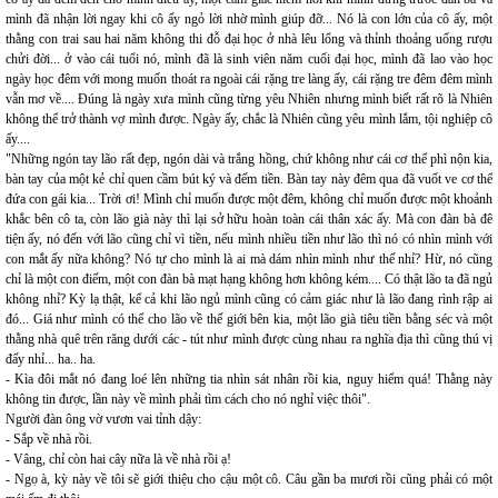
mình đã nhận lời ngay khi cô ấy ngỏ lời nhờ mình giúp đỡ... Nó là con lớn của cô ấy, một
thằng con trai sau hai năm không thi đỗ đại học ở nhà lêu lổng và thỉnh thoảng uống rượu
chửi đời... ở vào cái tuổi nó, mình đã là sinh viên năm cuối đại học, mình đã lao vào học
ngày học đêm với mong muốn thoát ra ngoài cái rặng tre làng ấy, cái rặng tre đêm đêm mình
vẫn mơ về.... Đúng là ngày xưa mình cũng từng yêu Nhiên nhưng mình biết rất rõ là Nhiên
không thể trở thành vợ mình được. Ngày ấy, chắc là Nhiên cũng yêu mình lắm, tội nghiệp cô
ấy....
"Những ngón tay lão rất đẹp, ngón dài và trắng hồng, chứ không như cái cơ thể phì nộn kia,
bàn tay của một kẻ chỉ quen cầm bút ký và đếm tiền. Bàn tay này đêm qua đã vuốt ve cơ thể
đứa con gái kia... Trời ơi! Mình chỉ muốn được một đêm, không chỉ muốn được một khoảnh
khắc bên cô ta, còn lão già này thì lại sở hữu hoàn toàn cái thân xác ấy. Mà con đàn bà đê
tiện ấy, nó đến với lão cũng chỉ vì tiền, nếu mình nhiều tiền như lão thì nó có nhìn mình với
con mắt ấy nữa không? Nó tự cho mình là ai mà dám nhìn mình như thế nhỉ? Hừ, nó cũng
chỉ là một con điếm, một con đàn bà mạt hạng không hơn không kém.... Có thật lão ta đã ngủ
không nhỉ? Kỳ lạ thật, kể cả khi lão ngủ mình cũng có cảm giác như là lão đang rình rập ai
đó... Giá như mình có thể cho lão về thế giới bên kia, một lão già tiêu tiền bằng séc và một
thằng nhà quê trên răng dưới các - tút như mình được cùng nhau ra nghĩa địa thì cũng thú vị
đấy nhỉ... ha.. ha.
- Kìa đôi mắt nó đang loé lên những tia nhìn sát nhân rồi kia, nguy hiểm quá! Thằng này
không tin được, lần này về mình phải tìm cách cho nó nghỉ việc thôi".
Người đàn ông vờ vươn vai tỉnh dậy:
- Sắp về nhà rồi.
- Vâng, chỉ còn hai cây nữa là về nhà rồi ạ!
- Ngọ à, kỳ này về tôi sẽ giới thiệu cho cậu một cô. Câu gần ba mươi rồi cũng phải có một