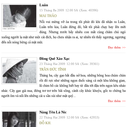
Luân
15 Tháng Ba 2009
12:00 SA
(Xem: 40396)
MAI THẢO
Nỗi vui mừng vỡ òa trong tôi phút đó khi đã nhận ra Luân,
Luân trên kia, Luân đứng đó, bắt tôi phải chạy bay lên mới
đúng. Nhưng trước bấy nhiêu con mắt cùng chăm chú ngó
xuống người lạ mặt như một cái đích, họ chưa nhận ra ai, tự nhiên tôi thấy ngượng, ngượng
đến nỗi nóng bừng cả mặt mũi.
Đọc thêm
Đồng Quê Xào Xạc
23 Tháng Hai 2009
12:00 SA
(Xem: 39361)
TRẦN ĐỨC TĨNH
Tháng ba, cây gạo bắt đầu nở hoa, những bông hoa chúm chím
rồi đỏ rực như những ngọn đuốc sáng cả một khu không gian,
lũ chim bồ các không biết bay từ đâu tới đậu trên ngọn kêu nháo
nhác. Cây gạo già nua, đứng trơ trơ trên bãi sông, cành cây khúc khuỷu, gốc to chừng ba
người ôm và nổi lên những cái u sần sùi như mặt quỷ...
Đọc thêm
Nàng Tên Là Níc
22 Tháng Hai 2009
12:00 SA
(Xem: 42953)
ĐỖ KH.