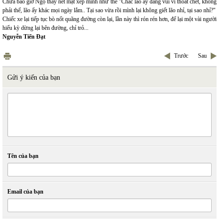
Chưa bao giờ Ngọ thấy nét mặt xếp mình như thế "Chắc lão ấy đang vui vì thoát chết, không
phải thế, lão ấy khác mọi ngày lắm.. Tại sao vừa rồi mình lại không giết lão nhỉ, tại sao nhỉ?"
Chiếc xe lại tiếp tục bò nốt quãng đường còn lại, lần này thì rón rén hơn, để lại một vài người
hiếu kỳ dừng lại bên đường, chỉ trỏ...
Nguyễn Tiến Đạt
Trước
Sau
Gửi ý kiến của bạn
Tên của bạn
Email của bạn