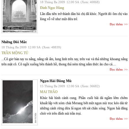
18 Tháng Ba 2009
12:00 SA
(Xem: 40868)
Đinh Ngọc Hùng
Lần đầu tiên trở thành đàn bà chị đã khóc. Người đó ôm chị vào
lòng vỗ về như một đứa trẻ.
Đọc thêm
Những Đôi Mắt
18 Tháng Ba 2009
12:00 SA
(Xem: 48839)
TRẦN MỘNG TÚ
...Cô giơ bàn tay ra nắng, nắng rất ấm, lung linh trên tay, trên vai và thả những khoang nắng
trên mặt cô. Cô ngồi xuống bên thành hồ, thong thả ném từng nắm thức ăn cho cá....
Đọc thêm
Ngọn Hải Đăng Mù
15 Tháng Ba 2009
12:00 SA
(Xem: 36682)
MAI THẢO
Khúc bãi hình cánh cung. Phần cuối bãi đá ngầm lởm chởm
khuất lấp với xóm chài Merang bởi một ngọn núi trọc kéo dài từ
những cánh rừng dừa lả ngọn tới sát chân sóng. Ngọn hải đăng
chót vót trên đỉnh núi trần trụi.
Đọc thêm