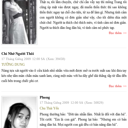
Thật ra, tôi lắm chuyện, chứ chỉ cần vẫy tay thì mông Trang tôi
cũng úp mặt vào được ngay, đã muốn thổn thức thì sao không
thổn thức ngay tại chỗ cho tiện, từ xa để làm gì. Nhưng tình cảm
con người không có đơn giản như vậy, cho tôi diêm dúa một
chút chứ. Người ta thích chó thích mèo, vì tình cảm nó đơn giản.
Người ta thích đàn ông đàn bà, vì tình cảm nó phức tạp.
Đọc thêm
Chỉ Nhớ Người Thôi
17 Tháng Giêng 2009
12:00 SA
(Xem: 39458)
TƯỞNG DUNG
Nàng tựa sát người vào ô cửa kính nhỏ nhắn vừa mới được mở ra trước mắt sau khi đưa tay
kéo nhẹ tấm màn chắn màu xanh lam, cùng một màu với ba dãy ghế dài thẳng tắp từ đầu đến
cuối bên trong chiếc phi cơ.
Đọc thêm
Phong
17 Tháng Giêng 2009
12:00 SA
(Xem: 50829)
Chu Thái Yến
Phong thường bảo: "Đời tàn nhẫn lắm. Nhất là đối với đàn bà".
Tôi cười: "Em là con gái". Phong lại bảo: "Nhưng em có bản
năng đàn bà. Mọi người con gái đều có bản năng đàn bà".