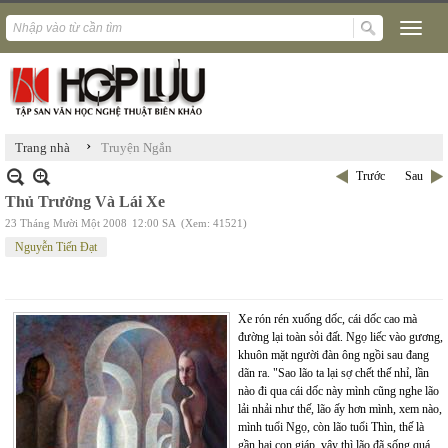
›
Trang nhà
Truyện Ngắn
Trước
Sau
Thủ Trưởng Và Lái Xe
23 Tháng Mười Một 2008
12:00 SA
(Xem: 41521)
Nguyễn Tiến Đạt
Xe rón rén xuống dốc, cái dốc cao mà
đường lại toàn sỏi đất. Ngọ liếc vào gương,
khuôn mặt người đàn ông ngồi sau đang
dãn ra. "Sao lão ta lại sợ chết thế nhỉ, lần
nào đi qua cái dốc này mình cũng nghe lão
lải nhải như thế, lão ấy hơn mình, xem nào,
mình tuổi Ngọ, còn lão tuổi Thìn, thế là
gần hai con giáp, vậy thì lão đã sống quá