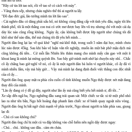
mái ấm đi thôi.
"Hãy cứ tin lời tao nói, rồi về tao sẽ có cách với mày".
- Vâng thưa sếp, nhưng cháu nghèo thế thì ai người ta lấy.
"Đồ đạo đức giả, lão tưởng mình tin lời lão sao".
- Cái nghèo đâu có đáng phải xấu hổ, nó không cùng đẳng cấp với tình yêu đâu, ngày tôi lên
thành phố, tôi là một thằng con trai có ước mơ được bay lên vũ trụ nhưng chỉ với một cái dạ
dày lúc nào cũng rỗng không.. Ngày ấy, cậu không biết được lớp người như chúng tôi đã
khổ như thế nào đâu, thế mà chúng tôi đã yêu hết mình....
Người đàn ông lại lạc về quá khứ "nghĩ mà khổ thật, trong suốt 5 năm đại học, mình chưa
lúc nào được 45kg. Sau khi bảo vệ luận văn tốt nghiệp, muốn ăn một bát phở mậu dịch mà
cũng không đủ tiền... Cứ mỗi lần Nhiên lên thăm mang cho mình mấy cân gạo với một ít
khoai lang là mình lại mừng quýnh lên. Sao bây giờ mình mới nhớ lại chuyện này nhỉ... Chắc
cô ấy chẳng bao giờ nghĩ về nó, cô ấy là một người đàn bà luôn vì người khác, cô ấy đã vì
mình nhiều lắm, vậy mà bây giờ.... Vậy mà mình lại đang định đuổi việc thằng con độc nhất
của cô ấy....
Người đàn ông quay mặt ra phía cửa cuốn cố tình không muốn Ngọ thấy được nét mặt đang
thay đổi của mình.
"Lão ấy đang có ý đồ gì đây, người như lão ấy mà cũng biết yêu hết mình ư, đồ tồi..."
Xe sắp đến ngã ba, Ngọ nghiêng đầu sang trái quan sát: Một chiếc xe tắc xi từ một phố nhỏ
lao ra như tên bắn, Ngọ hốt hoảng đạp phanh làm chiếc xe rê bánh quay ngoặt nửa vòng..
Người đàn ông bị bất ngờ chúi mạnh về phía trước, Ngọ nhoai người ra hẳn phía sau, giọng
lạc đi:
- Chú có sao không chú?
Người đàn ông chỉ bị một cú va đập không vào chỗ hiểm nên ngồi dậy được ngay:
- Chú... chú.. không sao đâu.. cám ơn cháu.