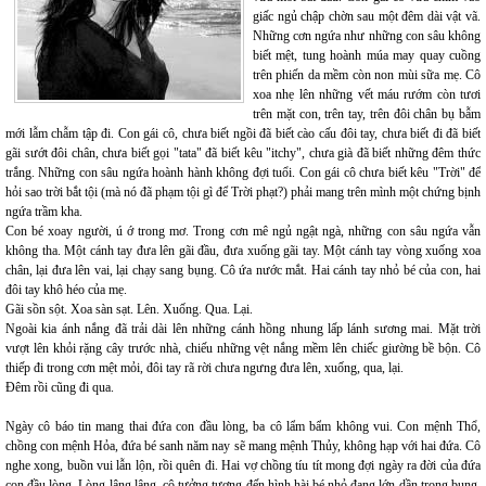
giấc ngủ chập chờn sau một đêm dài vật vã.
Những cơn ngứa như những con sâu không
biết mệt, tung hoành múa may quay cuồng
trên phiến da mềm còn non mùi sữa mẹ. Cô
xoa nhẹ lên những vết máu rướm còn tươi
trên mặt con, trên tay, trên đôi chân bụ bẫm
mới lẫm chẫm tập đi. Con gái cô, chưa biết ngồi đã biết cào cấu đôi tay, chưa biết đi đã biết
gãi sướt đôi chân, chưa biết gọi "tata" đã biết kêu "itchy", chưa già đã biết những đêm thức
trắng. Những con sâu ngứa hoành hành không đợi tuổi. Con gái cô chưa biết kêu "Trời" để
hỏi sao trời bắt tội (mà nó đã phạm tội gì để Trời phạt?) phải mang trên mình một chứng bịnh
ngứa trầm kha.
Con bé xoay người, ú ớ trong mơ. Trong cơn mê ngủ ngật ngà, những con sâu ngứa vẫn
không tha. Một cánh tay đưa lên gãi đầu, đưa xuống gãi tay. Một cánh tay vòng xuống xoa
chân, lại đưa lên vai, lại chạy sang bụng. Cô ứa nước mắt. Hai cánh tay nhỏ bé của con, hai
đôi tay khô héo của mẹ.
Gãi sồn sột. Xoa sàn sạt. Lên. Xuống. Qua. Lại.
Ngoài kia ánh nắng đã trải dài lên những cánh hồng nhung lấp lánh sương mai. Mặt trời
vượt lên khỏi rặng cây trước nhà, chiếu những vệt nắng mềm lên chiếc giường bề bộn. Cô
thiếp đi trong cơn mệt mỏi, đôi tay rã rời chưa ngưng đưa lên, xuống, qua, lại.
Đêm rồi cũng đi qua.
Ngày cô báo tin mang thai đứa con đầu lòng, ba cô lẩm bẩm không vui. Con mệnh Thổ,
chồng con mệnh Hỏa, đứa bé sanh năm nay sẽ mang mệnh Thủy, không hạp với hai đứa. Cô
nghe xong, buồn vui lẫn lộn, rồi quên đi. Hai vợ chồng tíu tít mong đợi ngày ra đời của đứa
con đầu lòng. Lòng lâng lâng, cô tưởng tượng đến hình hài bé nhỏ đang lớn dần trong bụng.