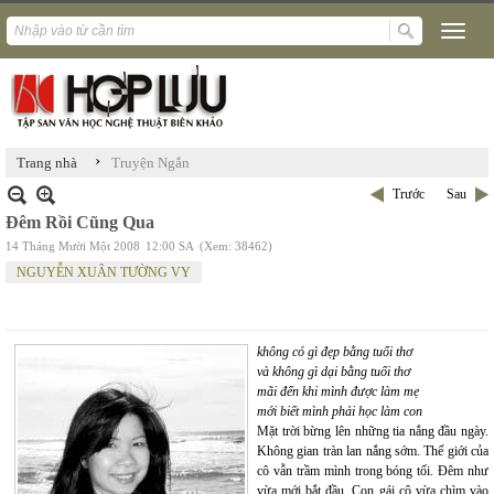
›
Trang nhà
Truyện Ngắn
Trước
Sau
Đêm Rồi Cũng Qua
14 Tháng Mười Một 2008
12:00 SA
(Xem: 38462)
NGUYỄN XUÂN TƯỜNG VY
không có gì đẹp bằng tuổi thơ
và không gì dại bằng tuổi thơ
mãi đến khi mình được làm mẹ
mới biết mình phải học làm con
Mặt trời bừng lên những tia nắng đầu ngày.
Không gian tràn lan nắng sớm. Thế giới của
cô vẫn trầm mình trong bóng tối. Đêm như
vừa mới bắt đầu. Con gái cô vừa chìm vào