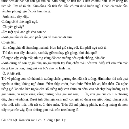
thức đêm để bắt nạt con gái của cô. Kim đồng hồ tích tắc. Chân cô mỏi nhừ. Kim đồng hồ
tích tắc. Tay cô rã rời. Kim đồng hồ tích tắc. Đầu cô mụ đi vì buồn ngủ. Chân cô bước dần
về phía phòng ngủ ở cuối hành lang.
-Anh, anh, dậy, dậy.
Chồng cô lè nhè, ngái ngủ:
-Chuyện gì vậy?
-Em mệt quá, anh gãi cho con nè.
-Anh gãi hồi tối rồi, anh phải ngủ để mai còn đi làm.
Cô gắt lên:
-Em cũng phải đi làm sáng mai mà. Hơn hai giờ sáng rồi. Em phải ngủ một tí.
-Thì đưa con đây cho anh, sao bây giờ em hay gắt gỏng, khó chịu quá!
Cô nghe vậy, chớp mắt, nhưng cũng đặt con xuống bên cạnh chồng, dặn dò:
-Anh đừng để con tự gãi nha, nó gãi mạnh tay lắm, chảy máu hết trơn. Mấy vết cào trên mặt
đang kéo da non, ráng giữ vài bữa cho nó lành mặt.
-Ờ, ờ, biết rồi.
Trở về phòng con, cô thả mình xuống chiếc giường đơn đặt sát tường. Hình như khi mệt quá
người ta cũng không ngủ được. Đêm chập chờn, thao thức. Đêm bất an, bần thần. Cô nghe
tiếng gió lào xào bên ngoài cửa sổ, tiếng một con chim ăn đêm vừa bất chợt bay hoảng xạ ở
góc vườn, cô nghe văng vẳng những tiếng gãi sột soạt,…. Ôi, con gái của cô. Cô choàng
dậy, chạy về phòng. Dưới ánh đèn ngủ xanh mờ, con gái cô đang say giấc nồng, phảng phất
trên môi, trên mắt một nét cười thỏa mãn. Trên đôi má phúng phính, những mảng da non
trầy trụa tróc vảy, lộ ra những giọt máu còn tươi loang lổ.
Gãi sồn sột. Xoa sàn sạt. Lên. Xuống. Qua. Lại.