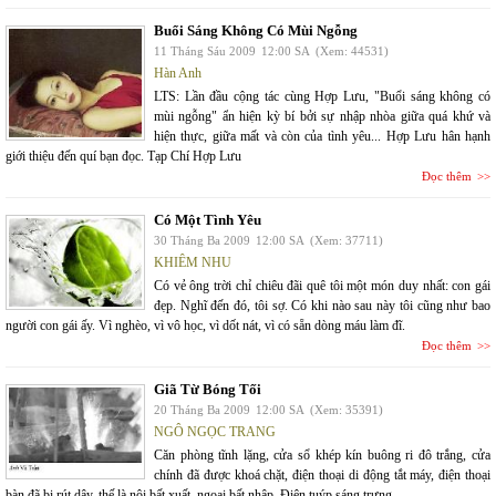
Buổi Sáng Không Có Mùi Ngỗng
11 Tháng Sáu 2009
12:00 SA
(Xem: 44531)
Hàn Anh
LTS: Lần đầu cộng tác cùng Hợp Lưu, "Buổi sáng không có
mùi ngỗng" ẩn hiện kỳ bí bởi sự nhập nhòa giữa quá khứ và
hiện thực, giữa mất và còn của tình yêu... Hợp Lưu hân hạnh
giới thiệu đến quí bạn đọc. Tạp Chí Hợp Lưu
Đọc thêm
Có Một Tình Yêu
30 Tháng Ba 2009
12:00 SA
(Xem: 37711)
KHIÊM NHU
Có vẻ ông trời chỉ chiêu đãi quê tôi một món duy nhất: con gái
đẹp. Nghĩ đến đó, tôi sợ. Có khi nào sau này tôi cũng như bao
người con gái ấy. Vì nghèo, vì vô học, vì dốt nát, vì có sẵn dòng máu làm đĩ.
Đọc thêm
Giã Từ Bóng Tối
20 Tháng Ba 2009
12:00 SA
(Xem: 35391)
NGÔ NGỌC TRANG
Căn phòng tĩnh lặng, cửa sổ khép kín buông ri đô trắng, cửa
chính đã được khoá chặt, điện thoại di động tắt máy, điện thoại
bàn đã bị rút dây, thế là nội bất xuất, ngoại bất nhập. Điện tuýp sáng trưng.