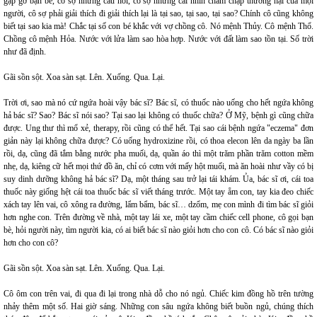
gặp gỡ bạn bè, cô sợ những câu hỏi, cô sợ những cái nhìn chằm chặp thương hại của mọi
người, cô sợ phải giải thích đi giải thích lại là tại sao, tại sao, tại sao? Chính cô cũng không
biết tại sao kia mà! Chắc tại số con bé khắc với vợ chồng cô. Nó mệnh Thủy. Cô mệnh Thổ.
Chồng cô mệnh Hỏa. Nước với lửa làm sao hòa hợp. Nước với đất làm sao tồn tại. Số trời
như đã định.
Gãi sồn sột. Xoa sàn sạt. Lên. Xuống. Qua. Lại.
Trời ơi, sao mà nó cứ ngứa hoài vậy bác sĩ? Bác sĩ, có thuốc nào uống cho hết ngứa không
hả bác sĩ? Sao? Bác sĩ nói sao? Tại sao lại không có thuốc chữa? Ở Mỹ, bệnh gì cũng chữa
được. Ung thư thì mổ xẻ, therapy, rồi cũng có thể hết. Tại sao cái bệnh ngứa "eczema" đơn
giản này lại không chữa được? Có uống hydroxizine rồi, có thoa elecon lên da ngày ba lần
rồi, dạ, cũng đã tắm bằng nước pha muối, dạ, quần áo thì một trăm phần trăm cotton mềm
nhẹ, dạ, kiêng cữ hết mọi thứ đồ ăn, chỉ có cơm với mấy hột muối, mà ăn hoài như vầy có bị
suy dinh dưỡng không hả bác sĩ? Dạ, một tháng sau trở lại tái khám. Ủa, bác sĩ ơi, cái toa
thuốc này giống hệt cái toa thuốc bác sĩ viết tháng trước. Một tay ẵm con, tay kia đeo chiếc
xách tay lên vai, cô xông ra đường, lẩm bẩm, bác sĩ… dzổm, mẹ con mình đi tìm bác sĩ giỏi
hơn nghe con. Trên đường về nhà, một tay lái xe, một tay cầm chiếc cell phone, cô gọi bạn
bè, hỏi người này, tìm người kia, có ai biết bác sĩ nào giỏi hơn cho con cô. Có bác sĩ nào giỏi
hơn cho con cô?
Gãi sồn sột. Xoa sàn sạt. Lên. Xuống. Qua. Lại.
Cô ôm con trên vai, đi qua đi lại trong nhà dỗ cho nó ngủ. Chiếc kim đồng hồ trên tường
nhảy thêm một số. Hai giờ sáng. Những con sâu ngứa không biết buồn ngủ, chúng thích