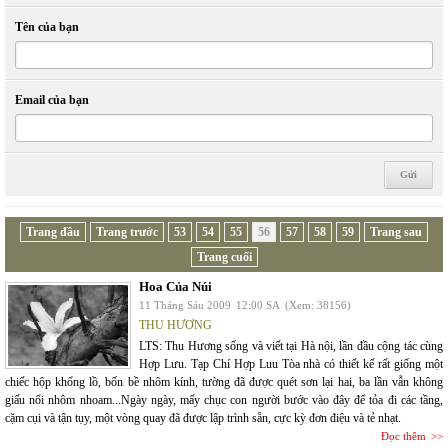
Tên của bạn
Email của bạn
Trang đầu
Trang trước
53
54
55
56
57
58
59
Trang sau
Trang cuối
Hoa Của Núi
11 Tháng Sáu 2009
12:00 SA
(Xem: 38156)
THU HƯƠNG
LTS: Thu Hương sống và viết tại Hà nội, lần đầu cộng tác cùng
Hợp Lưu. Tạp Chí Hợp Luu Tòa nhà có thiết kế rất giống một
chiếc hộp khổng lồ, bốn bề nhôm kính, tường đã được quét sơn lại hai, ba lần vẫn không
giấu nổi nhôm nhoam...Ngày ngày, mấy chục con người bước vào đây để tỏa đi các tầng,
cặm cụi và tận tụy, một vòng quay đã được lập trình sẵn, cực kỳ đơn điệu và tẻ nhạt.
Đọc thêm