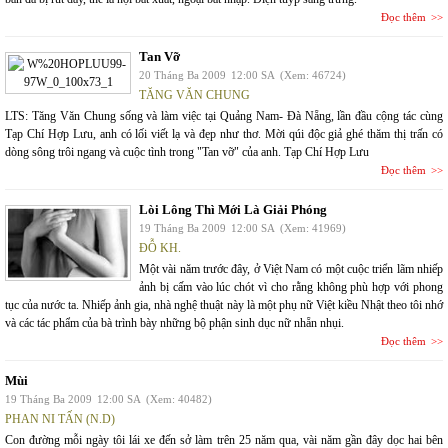
Đọc thêm
Tan Vỡ
20 Tháng Ba 2009
12:00 SA
(Xem: 46724)
TĂNG VĂN CHUNG
LTS: Tăng Văn Chung sống và làm việc tại Quảng Nam- Đà Nẵng, lần đầu cộng tác cùng
Tạp Chí Hợp Lưu, anh có lối viết lạ và đẹp như thơ. Mời qúi độc giả ghé thăm thị trấn có
dòng sông trôi ngang và cuộc tình trong "Tan vỡ" của anh. Tạp Chí Hợp Lưu
Đọc thêm
Lòi Lông Thì Mới Là Giải Phóng
19 Tháng Ba 2009
12:00 SA
(Xem: 41969)
ĐỖ KH.
Một vài năm trước đây, ở Việt Nam có một cuộc triển lãm nhiếp
ảnh bị cấm vào lúc chót vì cho rằng không phù hợp với phong
tục của nước ta. Nhiếp ảnh gia, nhà nghệ thuật này là một phụ nữ Việt kiều Nhật theo tôi nhớ
và các tác phẩm của bà trình bày những bộ phận sinh dục nữ nhẵn nhụi.
Đọc thêm
Mùi
19 Tháng Ba 2009
12:00 SA
(Xem: 40482)
PHAN NI TẤN (N.D)
Con đường mỗi ngày tôi lái xe đến sở làm trên 25 năm qua, vài năm gần đây dọc hai bên