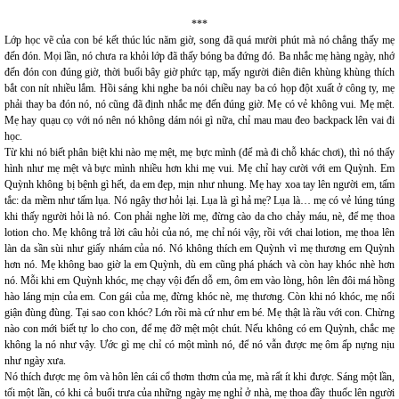
***
Lớp học vẽ của con bé kết thúc lúc năm giờ, song đã quá mười phút mà nó chẳng thấy mẹ
đến đón. Mọi lần, nó chưa ra khỏi lớp đã thấy bóng ba đứng đó. Ba nhắc mẹ hàng ngày, nhớ
đến đón con đúng giờ, thời buổi bây giờ phức tạp, mấy người điên điên khùng khùng thích
bắt con nít nhiều lắm. Hồi sáng khi nghe ba nói chiều nay ba có họp đột xuất ở công ty, mẹ
phải thay ba đón nó, nó cũng đã định nhắc mẹ đến đúng giờ. Mẹ có vẻ không vui. Mẹ mệt.
Mẹ hay quạu cọ với nó nên nó không dám nói gì nữa, chỉ mau mau đeo backpack lên vai đi
học.
Từ khi nó biết phân biệt khi nào mẹ mệt, mẹ bực mình (để mà đi chỗ khác chơi), thì nó thấy
hình như mẹ mệt và bực mình nhiều hơn khi mẹ vui. Mẹ chỉ hay cười với em Quỳnh. Em
Quỳnh không bị bệnh gì hết, da em đẹp, mịn như nhung. Mẹ hay xoa tay lên người em, tấm
tắc: da mềm như tấm lụa. Nó ngây thơ hỏi lại. Lụa là gì hả mẹ? Lụa là… mẹ có vẻ lúng túng
khi thấy người hỏi là nó. Con phải nghe lời mẹ, đừng cào da cho chảy máu, nè, để mẹ thoa
lotion cho. Mẹ không trả lời câu hỏi của nó, mẹ chỉ nói vậy, rồi với chai lotion, mẹ thoa lên
làn da sần sùi như giấy nhám của nó. Nó không thích em Quỳnh vì mẹ thương em Quỳnh
hơn nó. Mẹ không bao giờ la em Quỳnh, dù em cũng phá phách và còn hay khóc nhè hơn
nó. Mỗi khi em Quỳnh khóc, mẹ chạy vội đến dỗ em, ôm em vào lòng, hôn lên đôi má hồng
hào láng mịn của em. Con gái của mẹ, đừng khóc nè, mẹ thương. Còn khi nó khóc, mẹ nổi
giận đùng đùng. Tại sao con khóc? Lớn rồi mà cứ như em bé. Mẹ thật là rầu với con. Chừng
nào con mới biết tự lo cho con, để mẹ đỡ mệt một chút. Nếu không có em Quỳnh, chắc mẹ
không la nó như vậy. Ước gì mẹ chỉ có một mình nó, để nó vẫn được mẹ ôm ấp nựng nịu
như ngày xưa.
Nó thích được mẹ ôm và hôn lên cái cổ thơm thơm của mẹ, mà rất ít khi được. Sáng một lần,
tối một lần, có khi cả buổi trưa của những ngày mẹ nghỉ ở nhà, mẹ thoa đầy thuốc lên người