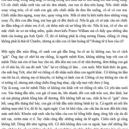
Cô cột chiếc nhẫn cưới vào sợi tóc đen nhánh, run run rà đưa trên bụng. Nếu chiếc nhẫn
xoay vòng tròn, cô sẽ sinh con gái, nếu chiếc nhẫn đu đưa lên xuống, cô sẽ có con trai.
Chiếc nhẫn đưa ngang, xoay dọc, quay vòng tròn. Mắt cô như bị thôi miên theo những vòng
xoay. Ôi, đứa con đầu lòng, trai hay gái cô đều thích cả. Nếu là gái, cô sẽ mặc cho nó chiếc
áo đầm trắng có nhún ren ở cổ, cài thêm một cái nơ hồng lên tóc. Nếu là trai, cô sẽ cho nó
mặc chiếc áo sơ mi trắng mềm, quần short kiểu Prince William mà cô thấy qua những tấm
hình của hoàng gia Anh Quốc. Ờ, thì cô không phải là công nương Diana, chồng cô cũng
không phải là thái tử Charles, nhưng ai cấm con cô làm hoàng tử? Hoàng tử tí hon của cô!
Một ngày đầu mùa đông, cô sanh con gái đầu lòng, ba cô an ủi, không sao, ba có cách
"giải". Ông dạy cô nhờ bà mẹ chồng, là người mệnh Kim, không những hợp với con cô
mệnh Thủy mà còn sẽ bao bọc cho nó, đến đón mẹ con cô từ nhà thương, đem thẳng con gái
cô về nhà bà, rồi sau đó mới "cho" lại vợ chồng cô làm… con nuôi. Một hình thức ăn gian,
che mắt ông Trời, như thể vợ chồng cô đã nhận nuôi dùm con người khác. Cô không tin lắm
vào lời ba cô, nhưng mẹ cô khuyên, có kiêng có lành con ơi. Chồng cô tuy không tin vào tử
vi tướng số, nhưng anh cũng chiều lòng ông nhạc, sắp xếp mọi việc theo ý ông.
Vậy là xong, con bé mệnh Thủy sẽ không còn khắc với vợ chồng cô nữa. Cô yên tâm nuôi
con. Sáu tháng đầu tiên, con gái cô mau ăn, lớn nhanh, đôi con mắt tròn xoe, đen lánh, hai
cái má phúng phính hồng hào dễ thương. Rồi không biết tại sao, chắc là ba cô "giải" chưa
hết, sang đến tháng thứ bảy, con gái cô bắt đầu một chứng bệnh kỳ lạ. Cả người nó nổi lên
những mụn nhỏ li ti, đỏ lừ lự, ngứa ngáy. Con bé khó chịu, cào cấu làn da non đến khi chảy
máu mới thôi. Khuôn mặt xinh xắn bụ bẫm của con bé bỗng biến dạng, từng bệt vảy da đỏ
nứt rạn, rướm máu ri rỉ. Tay chân cũng đầy những mảng da lở ngứa. Chữa cách gì cũng
không hết. Dòng đời như ngừng trôi. Cô thôi không đưa con ra ngoài, hạn chế những lần