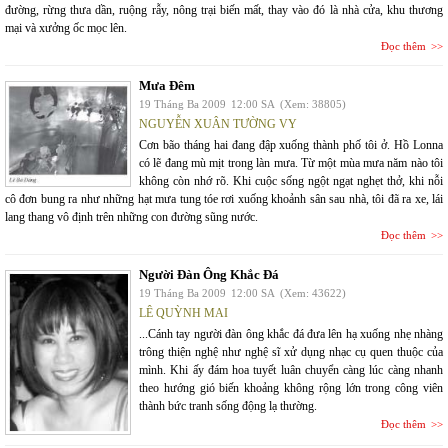
đường, rừng thưa dần, ruộng rẫy, nông trại biến mất, thay vào đó là nhà cửa, khu thương
mại và xưởng ốc mọc lên.
Đọc thêm
Mưa Đêm
19 Tháng Ba 2009
12:00 SA
(Xem: 38805)
NGUYỄN XUÂN TƯỜNG VY
Cơn bão tháng hai đang đập xuống thành phố tôi ở. Hồ Lonna
có lẽ đang mù mịt trong làn mưa. Từ một mùa mưa năm nào tôi
không còn nhớ rõ. Khi cuộc sống ngột ngạt nghẹt thở, khi nỗi
cô đơn bung ra như những hạt mưa tung tóe rơi xuống khoảnh sân sau nhà, tôi đã ra xe, lái
lang thang vô định trên những con đường sũng nước.
Đọc thêm
Người Đàn Ông Khắc Đá
19 Tháng Ba 2009
12:00 SA
(Xem: 43622)
LÊ QUỲNH MAI
...Cánh tay người đàn ông khắc đá đưa lên hạ xuống nhẹ nhàng
trông thiện nghệ như nghệ sĩ xử dụng nhạc cụ quen thuộc của
mình. Khi ấy đám hoa tuyết luân chuyển càng lúc càng nhanh
theo hướng gió biến khoảng không rộng lớn trong công viên
thành bức tranh sống động lạ thường.
Đọc thêm