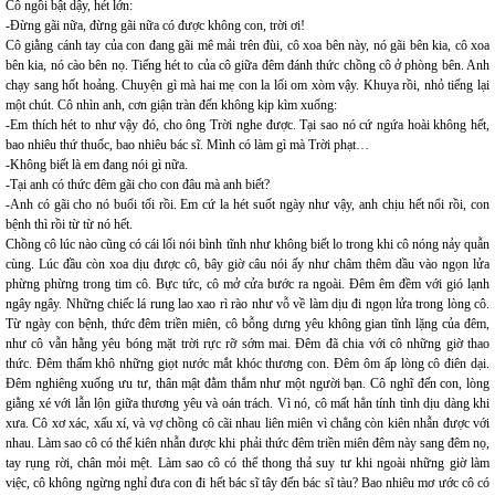
Cô ngồi bật dậy, hét lớn:
-Đừng gãi nữa, đừng gãi nữa có được không con, trời ơi!
Cô giằng cánh tay của con đang gãi mê mải trên đùi, cô xoa bên này, nó gãi bên kia, cô xoa
bên kia, nó cào bên nọ. Tiếng hét to của cô giữa đêm đánh thức chồng cô ở phòng bên. Anh
chạy sang hốt hoảng. Chuyện gì mà hai mẹ con la lối om xòm vậy. Khuya rồi, nhỏ tiếng lại
một chút. Cô nhìn anh, cơn giận tràn đến không kịp kìm xuống:
-Em thích hét to như vậy đó, cho ông Trời nghe được. Tại sao nó cứ ngứa hoài không hết,
bao nhiêu thứ thuốc, bao nhiêu bác sĩ. Mình có làm gì mà Trời phạt…
-Không biết là em đang nói gì nữa.
-Tại anh có thức đêm gãi cho con đâu mà anh biết?
-Anh có gãi cho nó buổi tối rồi. Em cứ la hét suốt ngày như vậy, anh chịu hết nổi rồi, con
bệnh thì rồi từ từ nó hết.
Chồng cô lúc nào cũng có cái lối nói bình tĩnh như không biết lo trong khi cô nóng nảy quẫn
cùng. Lúc đầu còn xoa dịu được cô, bây giờ câu nói ấy như châm thêm dầu vào ngọn lửa
phừng phừng trong tim cô. Bực tức, cô mở cửa bước ra ngoài. Đêm êm đềm với gió lạnh
ngây ngây. Những chiếc lá rung lao xao rì rào như vỗ về làm dịu đi ngọn lửa trong lòng cô.
Từ ngày con bệnh, thức đêm triền miên, cô bỗng dưng yêu không gian tĩnh lặng của đêm,
như cô vẫn hằng yêu bóng mặt trời rực rỡ sớm mai. Đêm đã chia với cô những giờ thao
thức. Đêm thấm khô những giọt nước mắt khóc thương con. Đêm ôm ấp lòng cô điên dại.
Đêm nghiêng xuống ưu tư, thân mật đằm thắm như một người bạn. Cô nghĩ đến con, lòng
giằng xé với lẫn lộn giữa thương yêu và oán trách. Vì nó, cô mất hẳn tính tình dịu dàng khi
xưa. Cô xơ xác, xấu xí, và vợ chồng cô cãi nhau liên miên vì chẳng còn kiên nhẫn được với
nhau. Làm sao cô có thể kiên nhẫn được khi phải thức đêm triền miên đêm này sang đêm nọ,
tay rụng rời, chân mỏi mệt. Làm sao cô có thể thong thả suy tư khi ngoài những giờ làm
việc, cô không ngừng nghỉ đưa con đi hết bác sĩ tây đến bác sĩ tàu? Bao nhiêu mơ ước cô có