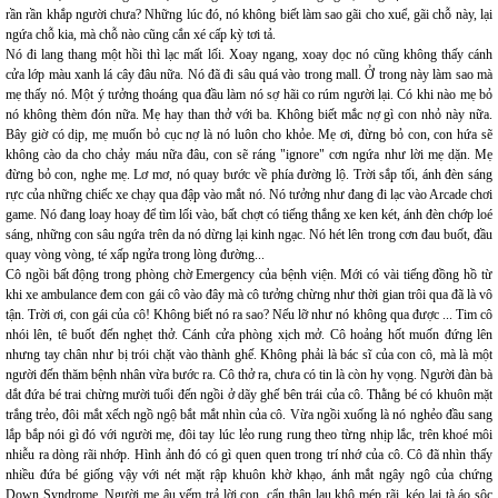
rần rần khắp người chưa? Những lúc đó, nó không biết làm sao gãi cho xuể, gãi chỗ này, lại
ngứa chỗ kia, mà chỗ nào cũng cắn xé cấp kỳ tơi tả.
Nó đi lang thang một hồi thì lạc mất lối. Xoay ngang, xoay dọc nó cũng không thấy cánh
cửa lớp màu xanh lá cây đâu nữa. Nó đã đi sâu quá vào trong mall. Ở trong này làm sao mà
mẹ thấy nó. Một ý tưởng thoáng qua đầu làm nó sợ hãi co rúm người lại. Có khi nào mẹ bỏ
nó không thèm đón nữa. Mẹ hay than thở với ba. Không biết mắc nợ gì con nhỏ này nữa.
Bây giờ có dịp, mẹ muốn bỏ cục nợ là nó luôn cho khỏe. Mẹ ơi, đừng bỏ con, con hứa sẽ
không cào da cho chảy máu nữa đâu, con sẽ ráng "ignore" cơn ngứa như lời mẹ dặn. Mẹ
đừng bỏ con, nghe mẹ. Lơ mơ, nó quay bước về phía đường lộ. Trời sắp tối, ánh đèn sáng
rực của những chiếc xe chạy qua đập vào mắt nó. Nó tưởng như đang đi lạc vào Arcade chơi
game. Nó đang loay hoay để tìm lối vào, bất chợt có tiếng thắng xe ken két, ánh đèn chớp loé
sáng, những con sâu ngứa trên da nó dừng lại kinh ngạc. Nó hét lên trong cơn đau buốt, đầu
quay vòng vòng, té xấp ngửa trong lòng đường...
Cô ngồi bất động trong phòng chờ Emergency của bệnh viện. Mới có vài tiếng đồng hồ từ
khi xe ambulance đem con gái cô vào đây mà cô tưởng chừng như thời gian trôi qua đã là vô
tận. Trời ơi, con gái của cô! Không biết nó ra sao? Nếu lỡ như nó không qua được ... Tim cô
nhói lên, tê buốt đến nghẹt thở. Cánh cửa phòng xịch mở. Cô hoảng hốt muốn đứng lên
nhưng tay chân như bị trói chặt vào thành ghế. Không phải là bác sĩ của con cô, mà là một
người đến thăm bệnh nhân vừa bước ra. Cô thở ra, chưa có tin là còn hy vọng. Người đàn bà
dắt đứa bé trai chừng mười tuổi đến ngồi ở dãy ghế bên trái của cô. Thằng bé có khuôn mặt
trắng trẻo, đôi mắt xếch ngồ ngộ bắt mắt nhìn của cô. Vừa ngồi xuống là nó nghẻo đầu sang
lắp bắp nói gì đó với người mẹ, đôi tay lúc lẻo rung rung theo từng nhịp lắc, trên khoé môi
nhiễu ra dòng rãi nhớp. Hình ảnh đó có gì quen quen trong trí nhớ của cô. Cô đã nhìn thấy
nhiều đứa bé giống vậy với nét mặt rập khuôn khờ khạo, ánh mắt ngây ngô của chứng
Down Syndrome. Người mẹ âu yếm trả lời con, cẩn thận lau khô mép rãi, kéo lại tà áo sộc