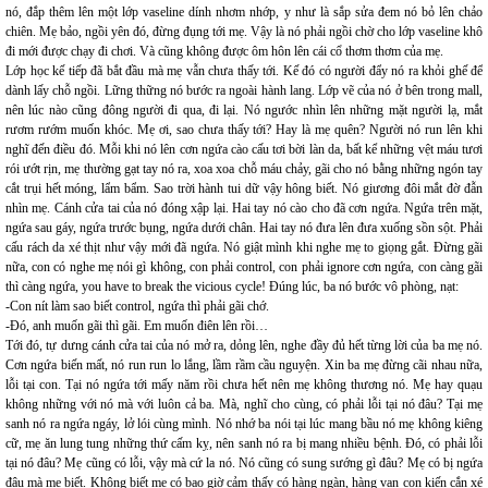
nó, đắp thêm lên một lớp vaseline dính nhơm nhớp, y như là sắp sửa đem nó bỏ lên chảo
chiên. Mẹ bảo, ngồi yên đó, đừng đụng tới mẹ. Vậy là nó phải ngồi chờ cho lớp vaseline khô
đi mới được chạy đi chơi. Và cũng không được ôm hôn lên cái cổ thơm thơm của mẹ.
Lớp học kế tiếp đã bắt đầu mà mẹ vẫn chưa thấy tới. Kế đó có người đẩy nó ra khỏi ghế để
dành lấy chỗ ngồi. Lững thững nó bước ra ngoài hành lang. Lớp vẽ của nó ở bên trong mall,
nên lúc nào cũng đông người đi qua, đi lại. Nó ngước nhìn lên những mặt người lạ, mắt
rươm rướm muốn khóc. Mẹ ơi, sao chưa thấy tới? Hay là mẹ quên? Người nó run lên khi
nghĩ đến điều đó. Mỗi khi nó lên cơn ngứa cào cấu tơi bời làn da, bất kể những vệt máu tươi
rói ướt rịn, mẹ thường gạt tay nó ra, xoa xoa chỗ máu chảy, gãi cho nó bằng những ngón tay
cắt trụi hết móng, lẩm bẩm. Sao trời hành tui dữ vậy hông biết. Nó giương đôi mắt đờ đẫn
nhìn mẹ. Cánh cửa tai của nó đóng xập lại. Hai tay nó cào cho đã cơn ngứa. Ngứa trên mặt,
ngứa sau gáy, ngứa trước bụng, ngứa dưới chân. Hai tay nó đưa lên đưa xuống sồn sột. Phải
cấu rách da xé thịt như vậy mới đã ngứa. Nó giật mình khi nghe mẹ to giọng gắt. Đừng gãi
nữa, con có nghe mẹ nói gì không, con phải control, con phải ignore cơn ngứa, con càng gãi
thì càng ngứa, you have to break the vicious cycle! Đúng lúc, ba nó bước vô phòng, nạt:
-Con nít làm sao biết control, ngứa thì phải gãi chớ.
-Đó, anh muốn gãi thì gãi. Em muốn điên lên rồi…
Tới đó, tự dưng cánh cửa tai của nó mở ra, dỏng lên, nghe đầy đủ hết từng lời của ba mẹ nó.
Cơn ngứa biến mất, nó run run lo lắng, lầm rầm cầu nguyện. Xin ba mẹ đừng cãi nhau nữa,
lỗi tại con. Tại nó ngứa tới mấy năm rồi chưa hết nên mẹ không thương nó. Mẹ hay quạu
không những với nó mà với luôn cả ba. Mà, nghĩ cho cùng, có phải lỗi tại nó đâu? Tại mẹ
sanh nó ra ngứa ngáy, lở lói cùng mình. Nó nhớ ba nói tại lúc mang bầu nó mẹ không kiêng
cữ, mẹ ăn lung tung những thứ cấm kỵ, nên sanh nó ra bị mang nhiều bệnh. Đó, có phải lỗi
tại nó đâu? Mẹ cũng có lỗi, vậy mà cứ la nó. Nó cũng có sung sướng gì đâu? Mẹ có bị ngứa
đâu mà mẹ biết. Không biết mẹ có bao giờ cảm thấy có hàng ngàn, hàng vạn con kiến cắn xé