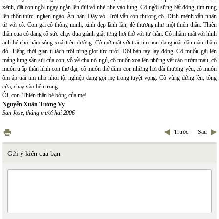
xệnh, đặt con ngồi ngay ngắn lên đùi vỗ nhè nhẹ vào lưng. Cô ngồi sững bất động, tim rung
lên thổn thức, nghẹn ngào. Ân hận. Dày vò. Trời vẫn còn thương cô. Định mệnh vẫn nhân
từ với cô. Con gái cô thông minh, xinh đẹp lành lặn, dễ thương như một thiên thần. Thiên
thần của cô đang cố sức chạy đua giành giật từng hơi thở với tử thần. Cô nhắm mắt với hình
ảnh bé nhỏ nằm sóng xoải trên đường. Cô mở mắt với trái tim non đang mất dần màu thắm
đỏ. Tiếng thời gian tí tách trôi từng giọt tức tưởi. Đôi bàn tay lay động. Cô muốn gãi lên
mảng lưng sần sùi của con, vỗ về cho nó ngủ, cô muốn xoa lên những vết cào rướm máu, cô
muốn ủ ấp thân hình con thơ dại, cô muốn thở dùm con những hơi dài thương yêu, cô muốn
ôm ấp trái tim nhỏ nhoi tội nghiệp đang gọi mẹ trong tuyệt vọng. Cô vùng đứng lên, tông
cửa, chạy vào bên trong.
Ôi, con. Thiên thần bé bỏng của mẹ!
Nguyễn Xuân Tường Vy
San Jose, tháng mười hai 2006
Trước
Sau
Gửi ý kiến của bạn