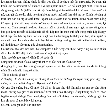
lúc mang thai con, những chiếc áo đầm treo đầy tủ áo chưa một lần được mặc. Đứa con gái
khốn khổ đã tước đoạt hết niềm vui và hạnh phúc của cô. Cô bất chợt giật mình. Trời ơi, cô
đang làm gì vậy? Một đứa con rứt ruột đẻ ra bỗng nhiên trở thành kẻ thù của cô hay sao? Và
nó, con gái của cô đó, chắc nó cũng không muốn ngứa để làm khổ mẹ nó. Chính nó cũng bị
thiệt thòi hơn những đứa trẻ khác. Ngoài loại sữa đặc biệt hôi muốn ói mà nó đã quen uống
từ ngày bị bệnh đến nay, nó chỉ trường kỳ ăn cơm với muối, cơm với rau, lại cơm muối, lại
cơm rau. Chưa bao giờ nó được nếm xem mùi vị của cây cà rem ngọt ngào ra sao, cũng chưa
bao giờ được mẹ dẫn đi McDonald để hồi hộp mở tìm món quà dấu trong chiếc hộp Happy
Meal hấp dẫn. Những buổi tiệc sinh nhật, sau khi hát happy birthday cho bạn, nhìn người ta
cắt chiếc bánh kem xinh xắn, nhìn bạn bè xúc những muỗng bánh xốp mềm bỏ vào miệng,
nó lủi thủi quay vào trong góc chơi một mình.
Cô trở vào nhà, đến bên bàn, bật computer. Chắc Amy còn thức. Amy cũng đã thức nhiều
đêm như cô. Bức điện thư cô gửi ra như một lời tuyệt vọng:
-Làm sao bây giờ, Amy? Mình đã hết cách rồi.
Đúng như dự đoán của cô, Amy trả lời cô từ đầu bên kia của nước Mỹ:
-Cố gắng lên, bạn. Tôi không bao giờ quên câu nói bạn đã an ủi tôi một lần khi tôi tưởng
mình đã muốn đầu hàng số phận.
-Tôi có nói câu gì sao?
-"
Thượng Đế đã cho chúng ta những thiên thần dễ thương thì Ngài cũng phải dạy cho
chúng ta cách nuôi dưỡng nó
". Bạn còn nhớ không?
Cô gục đầu xuống bàn. Cô nhớ. Cô đã an ủi bạn như thế khi niềm tin của cô còn vững
mạnh, nhưng bây giờ, cô chỉ muốn biết xem thật sự có Thượng Đế hay không? Nếu có, chắc
Ngài ở xa quá chăng? Mà con cô, đang đánh vật với những con sâu ngứa, thì đang ngủ bên
kia, chỉ cách cô một bức vách mỏng.
Ôi, con. Con gái khốn khổ của mẹ!