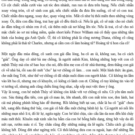
Cô cột chiếc nhẫn cưới vào sợi tóc đen nhánh, run run rà đưa trên bụng. Nếu chiếc nhẫn
xoay vòng tròn, cô sẽ sinh con gái, nếu chiếc nhẫn đu đưa lên xuống, cô sẽ có con trai.
Chiếc nhẫn đưa ngang, xoay dọc, quay vòng tròn. Mắt cô như bị thôi miên theo những vòng
xoay. Ôi, đứa con đầu lòng, trai hay gái cô đều thích cả. Nếu là gái, cô sẽ mặc cho nó chiếc
áo đầm trắng có nhún ren ở cổ, cài thêm một cái nơ hồng lên tóc. Nếu là trai, cô sẽ cho nó
mặc chiếc áo sơ mi trắng mềm, quần short kiểu Prince William mà cô thấy qua những tấm
hình của hoàng gia Anh Quốc. Ờ, thì cô không phải là công nương Diana, chồng cô cũng
không phải là thái tử Charles, nhưng ai cấm con cô làm hoàng tử? Hoàng tử tí hon của cô!
Một ngày đầu mùa đông, cô sanh con gái đầu lòng, ba cô an ủi, không sao, ba có cách
"giải". Ông dạy cô nhờ bà mẹ chồng, là người mệnh Kim, không những hợp với con cô
mệnh Thủy mà còn sẽ bao bọc cho nó, đến đón mẹ con cô từ nhà thương, đem thẳng con gái
cô về nhà bà, rồi sau đó mới "cho" lại vợ chồng cô làm… con nuôi. Một hình thức ăn gian,
che mắt ông Trời, như thể vợ chồng cô đã nhận nuôi dùm con người khác. Cô không tin lắm
vào lời ba cô, nhưng mẹ cô khuyên, có kiêng có lành con ơi. Chồng cô tuy không tin vào tử
vi tướng số, nhưng anh cũng chiều lòng ông nhạc, sắp xếp mọi việc theo ý ông.
Vậy là xong, con bé mệnh Thủy sẽ không còn khắc với vợ chồng cô nữa. Cô yên tâm nuôi
con. Sáu tháng đầu tiên, con gái cô mau ăn, lớn nhanh, đôi con mắt tròn xoe, đen lánh, hai
cái má phúng phính hồng hào dễ thương. Rồi không biết tại sao, chắc là ba cô "giải" chưa
hết, sang đến tháng thứ bảy, con gái cô bắt đầu một chứng bệnh kỳ lạ. Cả người nó nổi lên
những mụn nhỏ li ti, đỏ lừ lự, ngứa ngáy. Con bé khó chịu, cào cấu làn da non đến khi chảy
máu mới thôi. Khuôn mặt xinh xắn bụ bẫm của con bé bỗng biến dạng, từng bệt vảy da đỏ
nứt rạn, rướm máu ri rỉ. Tay chân cũng đầy những mảng da lở ngứa. Chữa cách gì cũng
không hết. Dòng đời như ngừng trôi. Cô thôi không đưa con ra ngoài, hạn chế những lần