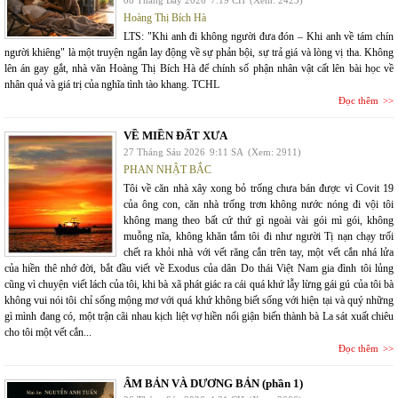
08 Tháng Bảy 2026
7:19 CH
(Xem: 2423)
Hoàng Thị Bích Hà
LTS: "Khi anh đi không người đưa đón – Khi anh về tám chín
người khiêng" là một truyện ngắn lay động về sự phản bội, sự trả giá và lòng vị tha. Không
lên án gay gắt, nhà văn Hoàng Thị Bích Hà để chính số phận nhân vật cất lên bài học về
nhân quả và giá trị của nghĩa tình tào khang. TCHL
Đọc thêm
VỀ MIỀN ĐẤT XƯA
27 Tháng Sáu 2026
9:11 SA
(Xem: 2911)
PHAN NHẬT BẮC
Tôi về căn nhà xây xong bỏ trống chưa bán được vì Covit 19
của ông con, căn nhà trống trơn không nước nóng đi vội tôi
không mang theo bất cứ thứ gì ngoài vài gói mì gói, không
muỗng nĩa, không khăn tắm tôi đi như người Tị nạn chạy trối
chết ra khỏi nhà với vết răng cắn trên tay, một vết cắn nhá lửa
của hiền thê nhớ đời, bắt đầu viết về Exodus của dân Do thái Việt Nam gia đình tôi lủng
cũng vì chuyện viết lách của tôi, khi bà xã phát giác ra cái quá khứ lẫy lừng gái gú của tôi bà
không vui nói tôi chỉ sống mộng mơ với quá khứ không biết sống với hiện tại và quý những
gì mình đang có, một trận cãi nhau kịch liệt vợ hiền nổi giận biến thành bà La sát xuất chiêu
cho tôi một vết cắn...
Đọc thêm
ÂM BẢN VÀ DƯƠNG BẢN (phần 1)