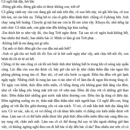
Cô ngồi bật dậy, hét lớn:
-Đừng gãi nữa, đừng gãi nữa có được không con, trời ơi!
Cô giằng cánh tay của con đang gãi mê mải trên đùi, cô xoa bên này, nó gãi bên kia, cô xoa
bên kia, nó cào bên nọ. Tiếng hét to của cô giữa đêm đánh thức chồng cô ở phòng bên. Anh
chạy sang hốt hoảng. Chuyện gì mà hai mẹ con la lối om xòm vậy. Khuya rồi, nhỏ tiếng lại
một chút. Cô nhìn anh, cơn giận tràn đến không kịp kìm xuống:
-Em thích hét to như vậy đó, cho ông Trời nghe được. Tại sao nó cứ ngứa hoài không hết,
bao nhiêu thứ thuốc, bao nhiêu bác sĩ. Mình có làm gì mà Trời phạt…
-Không biết là em đang nói gì nữa.
-Tại anh có thức đêm gãi cho con đâu mà anh biết?
-Anh có gãi cho nó buổi tối rồi. Em cứ la hét suốt ngày như vậy, anh chịu hết nổi rồi, con
bệnh thì rồi từ từ nó hết.
Chồng cô lúc nào cũng có cái lối nói bình tĩnh như không biết lo trong khi cô nóng nảy quẫn
cùng. Lúc đầu còn xoa dịu được cô, bây giờ câu nói ấy như châm thêm dầu vào ngọn lửa
phừng phừng trong tim cô. Bực tức, cô mở cửa bước ra ngoài. Đêm êm đềm với gió lạnh
ngây ngây. Những chiếc lá rung lao xao rì rào như vỗ về làm dịu đi ngọn lửa trong lòng cô.
Từ ngày con bệnh, thức đêm triền miên, cô bỗng dưng yêu không gian tĩnh lặng của đêm,
như cô vẫn hằng yêu bóng mặt trời rực rỡ sớm mai. Đêm đã chia với cô những giờ thao
thức. Đêm thấm khô những giọt nước mắt khóc thương con. Đêm ôm ấp lòng cô điên dại.
Đêm nghiêng xuống ưu tư, thân mật đằm thắm như một người bạn. Cô nghĩ đến con, lòng
giằng xé với lẫn lộn giữa thương yêu và oán trách. Vì nó, cô mất hẳn tính tình dịu dàng khi
xưa. Cô xơ xác, xấu xí, và vợ chồng cô cãi nhau liên miên vì chẳng còn kiên nhẫn được với
nhau. Làm sao cô có thể kiên nhẫn được khi phải thức đêm triền miên đêm này sang đêm nọ,
tay rụng rời, chân mỏi mệt. Làm sao cô có thể thong thả suy tư khi ngoài những giờ làm
việc, cô không ngừng nghỉ đưa con đi hết bác sĩ tây đến bác sĩ tàu? Bao nhiêu mơ ước cô có