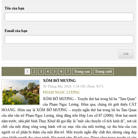
Tên của bạn
Email của bạn
1
2
3
4
5
6
7
Trang sau
Trang cuối
XÓM BỜ MƯƠNG
30 Tháng Bảy 2026
1:56 CH
(Xem: 817)
PHẠM NGỌC LƯƠNG
XÓM BỜ MƯƠNG – Truyện thứ hai trong bộ ba "Tam Quan"
của Phạm Ngọc Lương. Hôm qua, chúng tôi giới thiệu CÁT
HOANG. Hôm nay là XÓM BỜ MƯƠNG – truyện ngắn thứ hai trong bộ ba Tam Quan
của nhà văn trẻ Phạm Ngọc Lương, từng đăng trên Hợp Lưu số 87 (2006). Hơn hai mươi
năm trước, nhà phê bình Thụy Khuê đã gọi đây là "một câu chuyện cổ tích kinh dị", nơi cái
chết của một dòng sông song hành với sự mục rữa của môi trường, sự tha hóa của con
người và số phận bi thảm của một đứa trẻ. Một truyện ngắn đầy chất thơ, nhưng càng đẹp
càng khiến người đọc rùng mình. Hai mươi năm đã trôi qua. Dòng sông trong truyện có còn