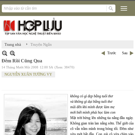
›
Trang nhà
Truyện Ngắn
Trước
Sau
Đêm Rồi Cũng Qua
14 Tháng Mười Một 2008
12:00 SA
(Xem: 38470)
NGUYỄN XUÂN TƯỜNG VY
không có gì đẹp bằng tuổi thơ
và không gì dại bằng tuổi thơ
mãi đến khi mình được làm mẹ
mới biết mình phải học làm con
Mặt trời bừng lên những tia nắng đầu ngày.
Không gian tràn lan nắng sớm. Thế giới của
cô vẫn trầm mình trong bóng tối. Đêm như
vừa mới bắt đầu. Con gái cô vừa chìm vào