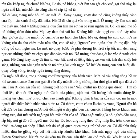
rần rần khắp người chưa? Những lúc đó, nó không biết làm sao gãi cho xuể, gãi chỗ này, lại
ngứa chỗ kia, mà chỗ nào cũng cắn xé cấp kỳ tơi tả.
Nó đi lang thang một hồi thì lạc mất lối. Xoay ngang, xoay dọc nó cũng không thấy cánh
cửa lớp màu xanh lá cây đâu nữa. Nó đã đi sâu quá vào trong mall. Ở trong này làm sao mà
mẹ thấy nó. Một ý tưởng thoáng qua đầu làm nó sợ hãi co rúm người lại. Có khi nào mẹ bỏ
nó không thèm đón nữa. Mẹ hay than thở với ba. Không biết mắc nợ gì con nhỏ này nữa.
Bây giờ có dịp, mẹ muốn bỏ cục nợ là nó luôn cho khỏe. Mẹ ơi, đừng bỏ con, con hứa sẽ
không cào da cho chảy máu nữa đâu, con sẽ ráng "ignore" cơn ngứa như lời mẹ dặn. Mẹ
đừng bỏ con, nghe mẹ. Lơ mơ, nó quay bước về phía đường lộ. Trời sắp tối, ánh đèn sáng
rực của những chiếc xe chạy qua đập vào mắt nó. Nó tưởng như đang đi lạc vào Arcade chơi
game. Nó đang loay hoay để tìm lối vào, bất chợt có tiếng thắng xe ken két, ánh đèn chớp loé
sáng, những con sâu ngứa trên da nó dừng lại kinh ngạc. Nó hét lên trong cơn đau buốt, đầu
quay vòng vòng, té xấp ngửa trong lòng đường...
Cô ngồi bất động trong phòng chờ Emergency của bệnh viện. Mới có vài tiếng đồng hồ từ
khi xe ambulance đem con gái cô vào đây mà cô tưởng chừng như thời gian trôi qua đã là vô
tận. Trời ơi, con gái của cô! Không biết nó ra sao? Nếu lỡ như nó không qua được ... Tim cô
nhói lên, tê buốt đến nghẹt thở. Cánh cửa phòng xịch mở. Cô hoảng hốt muốn đứng lên
nhưng tay chân như bị trói chặt vào thành ghế. Không phải là bác sĩ của con cô, mà là một
người đến thăm bệnh nhân vừa bước ra. Cô thở ra, chưa có tin là còn hy vọng. Người đàn bà
dắt đứa bé trai chừng mười tuổi đến ngồi ở dãy ghế bên trái của cô. Thằng bé có khuôn mặt
trắng trẻo, đôi mắt xếch ngồ ngộ bắt mắt nhìn của cô. Vừa ngồi xuống là nó nghẻo đầu sang
lắp bắp nói gì đó với người mẹ, đôi tay lúc lẻo rung rung theo từng nhịp lắc, trên khoé môi
nhiễu ra dòng rãi nhớp. Hình ảnh đó có gì quen quen trong trí nhớ của cô. Cô đã nhìn thấy
nhiều đứa bé giống vậy với nét mặt rập khuôn khờ khạo, ánh mắt ngây ngô của chứng
Down Syndrome. Người mẹ âu yếm trả lời con, cẩn thận lau khô mép rãi, kéo lại tà áo sộc