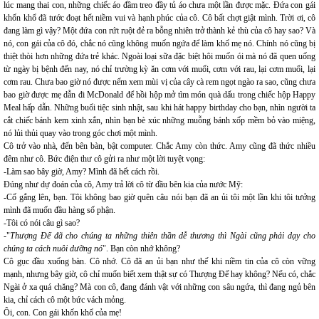
lúc mang thai con, những chiếc áo đầm treo đầy tủ áo chưa một lần được mặc. Đứa con gái
khốn khổ đã tước đoạt hết niềm vui và hạnh phúc của cô. Cô bất chợt giật mình. Trời ơi, cô
đang làm gì vậy? Một đứa con rứt ruột đẻ ra bỗng nhiên trở thành kẻ thù của cô hay sao? Và
nó, con gái của cô đó, chắc nó cũng không muốn ngứa để làm khổ mẹ nó. Chính nó cũng bị
thiệt thòi hơn những đứa trẻ khác. Ngoài loại sữa đặc biệt hôi muốn ói mà nó đã quen uống
từ ngày bị bệnh đến nay, nó chỉ trường kỳ ăn cơm với muối, cơm với rau, lại cơm muối, lại
cơm rau. Chưa bao giờ nó được nếm xem mùi vị của cây cà rem ngọt ngào ra sao, cũng chưa
bao giờ được mẹ dẫn đi McDonald để hồi hộp mở tìm món quà dấu trong chiếc hộp Happy
Meal hấp dẫn. Những buổi tiệc sinh nhật, sau khi hát happy birthday cho bạn, nhìn người ta
cắt chiếc bánh kem xinh xắn, nhìn bạn bè xúc những muỗng bánh xốp mềm bỏ vào miệng,
nó lủi thủi quay vào trong góc chơi một mình.
Cô trở vào nhà, đến bên bàn, bật computer. Chắc Amy còn thức. Amy cũng đã thức nhiều
đêm như cô. Bức điện thư cô gửi ra như một lời tuyệt vọng:
-Làm sao bây giờ, Amy? Mình đã hết cách rồi.
Đúng như dự đoán của cô, Amy trả lời cô từ đầu bên kia của nước Mỹ:
-Cố gắng lên, bạn. Tôi không bao giờ quên câu nói bạn đã an ủi tôi một lần khi tôi tưởng
mình đã muốn đầu hàng số phận.
-Tôi có nói câu gì sao?
-"
Thượng Đế đã cho chúng ta những thiên thần dễ thương thì Ngài cũng phải dạy cho
chúng ta cách nuôi dưỡng nó
". Bạn còn nhớ không?
Cô gục đầu xuống bàn. Cô nhớ. Cô đã an ủi bạn như thế khi niềm tin của cô còn vững
mạnh, nhưng bây giờ, cô chỉ muốn biết xem thật sự có Thượng Đế hay không? Nếu có, chắc
Ngài ở xa quá chăng? Mà con cô, đang đánh vật với những con sâu ngứa, thì đang ngủ bên
kia, chỉ cách cô một bức vách mỏng.
Ôi, con. Con gái khốn khổ của mẹ!