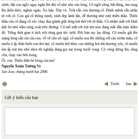
xệnh, đặt con ngồi ngay ngắn lên đùi vỗ nhè nhẹ vào lưng. Cô ngồi sững bất động, tim rung
lên thổn thức, nghẹn ngào. Ân hận. Dày vò. Trời vẫn còn thương cô. Định mệnh vẫn nhân
từ với cô. Con gái cô thông minh, xinh đẹp lành lặn, dễ thương như một thiên thần. Thiên
thần của cô đang cố sức chạy đua giành giật từng hơi thở với tử thần. Cô nhắm mắt với hình
ảnh bé nhỏ nằm sóng xoải trên đường. Cô mở mắt với trái tim non đang mất dần màu thắm
đỏ. Tiếng thời gian tí tách trôi từng giọt tức tưởi. Đôi bàn tay lay động. Cô muốn gãi lên
mảng lưng sần sùi của con, vỗ về cho nó ngủ, cô muốn xoa lên những vết cào rướm máu, cô
muốn ủ ấp thân hình con thơ dại, cô muốn thở dùm con những hơi dài thương yêu, cô muốn
ôm ấp trái tim nhỏ nhoi tội nghiệp đang gọi mẹ trong tuyệt vọng. Cô vùng đứng lên, tông
cửa, chạy vào bên trong.
Ôi, con. Thiên thần bé bỏng của mẹ!
Nguyễn Xuân Tường Vy
San Jose, tháng mười hai 2006
Trước
Sau
Gửi ý kiến của bạn