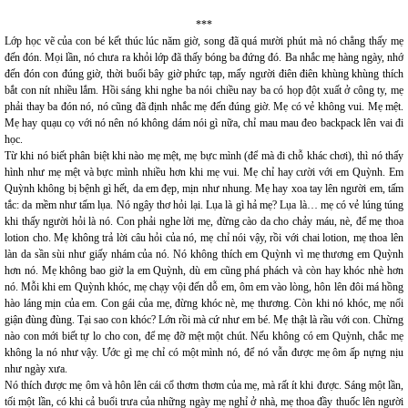
***
Lớp học vẽ của con bé kết thúc lúc năm giờ, song đã quá mười phút mà nó chẳng thấy mẹ
đến đón. Mọi lần, nó chưa ra khỏi lớp đã thấy bóng ba đứng đó. Ba nhắc mẹ hàng ngày, nhớ
đến đón con đúng giờ, thời buổi bây giờ phức tạp, mấy người điên điên khùng khùng thích
bắt con nít nhiều lắm. Hồi sáng khi nghe ba nói chiều nay ba có họp đột xuất ở công ty, mẹ
phải thay ba đón nó, nó cũng đã định nhắc mẹ đến đúng giờ. Mẹ có vẻ không vui. Mẹ mệt.
Mẹ hay quạu cọ với nó nên nó không dám nói gì nữa, chỉ mau mau đeo backpack lên vai đi
học.
Từ khi nó biết phân biệt khi nào mẹ mệt, mẹ bực mình (để mà đi chỗ khác chơi), thì nó thấy
hình như mẹ mệt và bực mình nhiều hơn khi mẹ vui. Mẹ chỉ hay cười với em Quỳnh. Em
Quỳnh không bị bệnh gì hết, da em đẹp, mịn như nhung. Mẹ hay xoa tay lên người em, tấm
tắc: da mềm như tấm lụa. Nó ngây thơ hỏi lại. Lụa là gì hả mẹ? Lụa là… mẹ có vẻ lúng túng
khi thấy người hỏi là nó. Con phải nghe lời mẹ, đừng cào da cho chảy máu, nè, để mẹ thoa
lotion cho. Mẹ không trả lời câu hỏi của nó, mẹ chỉ nói vậy, rồi với chai lotion, mẹ thoa lên
làn da sần sùi như giấy nhám của nó. Nó không thích em Quỳnh vì mẹ thương em Quỳnh
hơn nó. Mẹ không bao giờ la em Quỳnh, dù em cũng phá phách và còn hay khóc nhè hơn
nó. Mỗi khi em Quỳnh khóc, mẹ chạy vội đến dỗ em, ôm em vào lòng, hôn lên đôi má hồng
hào láng mịn của em. Con gái của mẹ, đừng khóc nè, mẹ thương. Còn khi nó khóc, mẹ nổi
giận đùng đùng. Tại sao con khóc? Lớn rồi mà cứ như em bé. Mẹ thật là rầu với con. Chừng
nào con mới biết tự lo cho con, để mẹ đỡ mệt một chút. Nếu không có em Quỳnh, chắc mẹ
không la nó như vậy. Ước gì mẹ chỉ có một mình nó, để nó vẫn được mẹ ôm ấp nựng nịu
như ngày xưa.
Nó thích được mẹ ôm và hôn lên cái cổ thơm thơm của mẹ, mà rất ít khi được. Sáng một lần,
tối một lần, có khi cả buổi trưa của những ngày mẹ nghỉ ở nhà, mẹ thoa đầy thuốc lên người