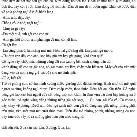
thức đêm để bắt nạt con gái của cô. Kim đồng hồ tích tắc. Chân cô mỏi nhừ. Kim đồng hồ
tích tắc. Tay cô rã rời. Kim đồng hồ tích tắc. Đầu cô mụ đi vì buồn ngủ. Chân cô bước dần
về phía phòng ngủ ở cuối hành lang.
-Anh, anh, dậy, dậy.
Chồng cô lè nhè, ngái ngủ:
-Chuyện gì vậy?
-Em mệt quá, anh gãi cho con nè.
-Anh gãi hồi tối rồi, anh phải ngủ để mai còn đi làm.
Cô gắt lên:
-Em cũng phải đi làm sáng mai mà. Hơn hai giờ sáng rồi. Em phải ngủ một tí.
-Thì đưa con đây cho anh, sao bây giờ em hay gắt gỏng, khó chịu quá!
Cô nghe vậy, chớp mắt, nhưng cũng đặt con xuống bên cạnh chồng, dặn dò:
-Anh đừng để con tự gãi nha, nó gãi mạnh tay lắm, chảy máu hết trơn. Mấy vết cào trên mặt
đang kéo da non, ráng giữ vài bữa cho nó lành mặt.
-Ờ, ờ, biết rồi.
Trở về phòng con, cô thả mình xuống chiếc giường đơn đặt sát tường. Hình như khi mệt quá
người ta cũng không ngủ được. Đêm chập chờn, thao thức. Đêm bất an, bần thần. Cô nghe
tiếng gió lào xào bên ngoài cửa sổ, tiếng một con chim ăn đêm vừa bất chợt bay hoảng xạ ở
góc vườn, cô nghe văng vẳng những tiếng gãi sột soạt,…. Ôi, con gái của cô. Cô choàng
dậy, chạy về phòng. Dưới ánh đèn ngủ xanh mờ, con gái cô đang say giấc nồng, phảng phất
trên môi, trên mắt một nét cười thỏa mãn. Trên đôi má phúng phính, những mảng da non
trầy trụa tróc vảy, lộ ra những giọt máu còn tươi loang lổ.
Gãi sồn sột. Xoa sàn sạt. Lên. Xuống. Qua. Lại.