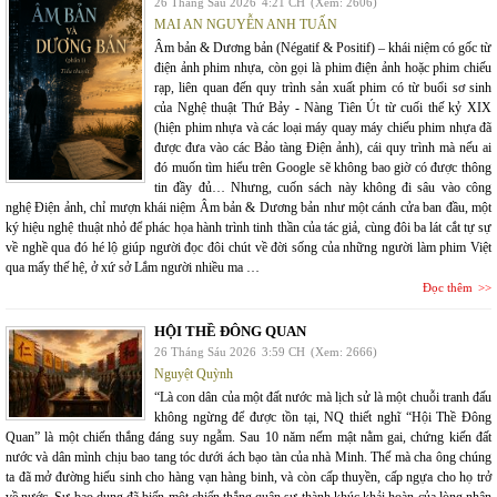
26 Tháng Sáu 2026
4:21 CH
(Xem: 2606)
MAI AN NGUYỄN ANH TUẤN
Âm bản & Dương bản (Négatif & Positif) – khái niệm có gốc từ
điện ảnh phim nhựa, còn gọi là phim điện ảnh hoặc phim chiếu
rạp, liên quan đến quy trình sản xuất phim có từ buổi sơ sinh
của Nghệ thuật Thứ Bảy - Nàng Tiên Út từ cuối thế kỷ XIX
(hiện phim nhựa và các loại máy quay máy chiếu phim nhựa đã
được đưa vào các Bảo tàng Điện ảnh), cái quy trình mà nếu ai
đó muốn tìm hiểu trên Google sẽ không bao giờ có được thông
tin đầy đủ… Nhưng, cuốn sách này không đi sâu vào công
nghệ Điện ảnh, chỉ mượn khái niệm Âm bản & Dương bản như một cánh cửa ban đầu, một
ký hiệu nghệ thuật nhỏ để phác họa hành trình tinh thần của tác giả, cùng đôi ba lát cắt tự sự
về nghề qua đó hé lộ giúp người đọc đôi chút về đời sống của những người làm phim Việt
qua mấy thế hệ, ở xứ sở Lắm người nhiều ma …
Đọc thêm
HỘI THỀ ĐÔNG QUAN
26 Tháng Sáu 2026
3:59 CH
(Xem: 2666)
Nguyệt Quỳnh
“Là con dân của một đất nước mà lịch sử là một chuỗi tranh đấu
không ngừng để được tồn tại, NQ thiết nghĩ “Hội Thề Đông
Quan” là một chiến thắng đáng suy ngẫm. Sau 10 năm nếm mật nằm gai, chứng kiến đất
nước và dân mình chịu bao tang tóc dưới ách bạo tàn của nhà Minh. Thế mà cha ông chúng
ta đã mở đường hiếu sinh cho hàng vạn hàng binh, và còn cấp thuyền, cấp ngựa cho họ trở