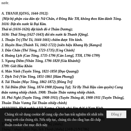
nước.
A.
THANH [QING, 1644-1912]:
[Một bộ phận của dân tộc Nữ Chân, ở Đông Bắc TH, không theo Kim đánh Tống.
1616: Đặt tên nước là Đại Kim.
Thái tổ (1616-1626) đặt kinh đô ở Thẩm Dương);
1636: Thái Tông (1627-1643)
đổi tên nước là Thanh [Qing].
1. Thuận Trị (Thế Tổ, 1644-1661)
chiếm được Yên kinh.
2. Huyền Hoa (Thánh Tổ, 1662-1722)
[niên hiệu Khang Hy [Kangxi]
3. Dẫn Chân (Thế Tông, 1723-1735) [Ung Chính]
4. Hoàng Lịch (Cao Tông, 1735-1796 [Càn Long], TTH, 1796-1799)
5. Ngung Diễm (Nhân Tông, 1796-1820 [Gia Khánh])
1799: Giết Hòa Khôn
6. Mán Ninh (Tuyên Tông, 1821-1850 [Đạo Quang])
7. Dịch Trữ (Văn Tông, 1851-1861 [Hàm Phong])
8. Tái Thuần (Mục Tông, 1862-1872) [Đồng Trị]
9. Tái Điềm (Đức Tông, 1874-1908 [Quang Tự];
Từ Hy Thái Hậu cầm quyền) Cung
thân vương nhiếp chính. 1908: Thuần Thân vương nhiếp chính.
10. Phổ Nghi (Tuyên Tông, 1908-1911) (Tuyên Thống đế, 1908-1911 [Tuyên Thống],
Thuần Thân Vương Tài Thuần nhiếp chính)
10/10/1911: Khởi nghĩa ở Vũ Xương. Chính phủ lâm thời ở Nam Kinh.
Chúng tôi sử dụng cookie để cung cấp cho bạn trải nghiệm tốt nhất trên
Đồng ý
LÊ DUY KỲ HAY (CHIÊU THỐNG, 8/1786-2/2/1789)
trang web của chúng tôi. Nếu tiếp tục, chúng tôi cho rằng bạn đã chấp
Tháng 8 Bính Ngọ [24/8-21/9/1786] [thiếu]
thuận cookie cho mục đích này.
Tháng 7 nhuận Bính Ngọ, lịch Thanh [thiếu] [24/8-21/9/1786]