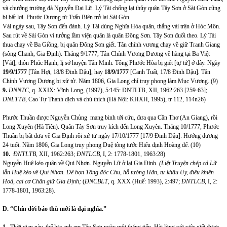
và chưởng trường đà Nguyễn Đại Lữ. Lý Tài chống lại thủy quân Tây Sơn ở Sài Gòn cũng
bị bất lợi. Phước Dương từ Trấn Biên trở lại Sài Gòn.
Vài ngày sau, Tây Sơn đến đánh. Lý Tài dùng Nghĩa Hòa quân, thắng vài trận ở Hóc Môn.
Sau rút về Sài Gòn vì tưởng lầm viện quân là quân Đông Sơn. Tây Sơn đuổi theo. Lý Tài
thua chạy về Ba Giồng, bị quân Đông Sơn giết. Tân chính vương chạy về giữ Tranh Giang
(sông Chanh, Gia Định). Tháng 9/1777, Tân Chính Vương Dương về hàng tại Ba Việt
[Vát], thôn Phúc Hạnh, lị sở huyện Tân Minh. Tống Phước Hòa bị giết [tự tử] ở đây. Ngày
19/9/1777
[Tân Hợi, 18/8 Đinh Dậu], hay
18/9/1777
[Canh Tuất, 17/8 Đinh Dậu]
.
Tân
Chính Vương Dương bị xử tử. Năm 1806, Gia Long chỉ truy phong
làm Mục Vương
.
.(9)
9.
ĐNNTC,
q. XXIX: Vĩnh Long, (1997), 5:145: ĐNTLTB, XII, 1962:263 [259-63];
ĐNLTTB,
Cao Tự Thanh dịch và chú thích (Hà Nội: KHXH, 1995), tr 112, 114n26)
Phước Thuần được Nguyễn Chủng mang binh tới cứu, đưa qua Cần Thơ (An Giang), rồi
Long Xuyên (Hà Tiên). Quân Tây Sơn truy kích đến Long Xuyên. Tháng 10/1777, Phước
Thuần bị bắt đưa về Gia Định rồi xử tử ngày 17/10/1777 [17/9 Đinh Dậu]. Hưởng dương
24 tuổi.
Năm 1806, Gia Long truy phong Duệ tông tước Hiếu định Hoàng đế.
(10)
10.
ĐNTLTB,
XII, 1962:263;
ĐNTLCB,
I, 2: 1778-1801, 1963:28)
Nguyễn Huệ kéo quân về Qui Nhơn. Nguyễn Lữ ở lại Gia Định.
(Liệt Truyện chép cả Lữ
lẫn Huệ kéo về Qui Nhơn. Để bọn Tổng đốc Chu, hỗ tướng Hãn, tư khấu Uy, điều khiển
Hoà, cai cơ Chấn giữ Gia Định;
(
ĐNCBLT
, q. XXX
(Huế: 1993), 2:497;
ĐNTLCB,
I, 2:
1778-1801, 1963:28).
D. “
Chín đời báo thù mới là đại nghĩa.
”