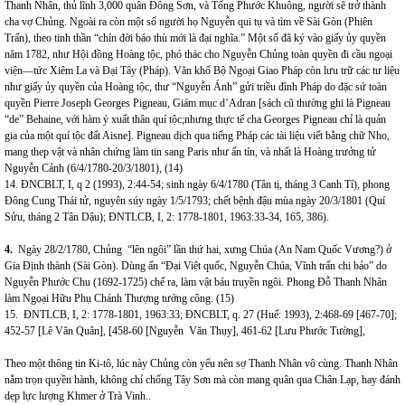
Thanh Nhân, thủ lĩnh 3,000 quân Đông Sơn, và Tống Phước Khuông, người sẽ trở thành
cha vợ Chủng. Ngoài ra còn một số người họ Nguyễn qui tụ và tìm về Sài Gòn (Phiên
Trấn), theo tinh thần “chín đời báo thù mới là đại nghĩa.” Một số đã ký vào giấy ủy quyền
năm 1782, như Hội đồng Hoàng tộc, phó thác cho Nguyễn Chủng toàn quyền đi cầu ngoại
viện—tức Xiêm La và Đại Tây (Pháp). Văn khố Bộ Ngoại Giao Pháp còn lưu trữ các tư liệu
như giấy ủy quyền của Hoàng tộc, thư “Nguyễn Ánh” gửi triều đình Pháp do đặc sứ toàn
quyền Pierre Joseph Georges Pigneau, Giám mục d’Adran [sách cũ thường ghi là Pigneau
“de” Behaine, với hàm ý xuất thân quí tộc;nhưng thực tế cha Georges Pigneau chỉ là quản
gia của một quí tộc đất Aisne]. Pigneau dịch qua tiếng Pháp các tài liệu viết bằng chữ Nho,
mang thep vật và nhân chứng làm tin sang Paris như ấn tín, và nhất là Hoàng trưởng tử
Nguyễn Cảnh (6/4/1780-20/3/1801), (14)
14. ĐNCBLT, I, q 2 (1993), 2:44-54; sinh ngày 6/4/1780 (Tân tị, tháng 3 Canh Tí), phong
Đông Cung Thái tử, nguyên súy ngày 1/5/1793; chết bệnh đậu mùa ngày 20/3/1801 (Quí
Sửu, tháng 2 Tân Dậu); ĐNTLCB, I, 2: 1778-1801, 1963:33-34, 165, 386).
4.
Ngày 28/2/1780, Chủng “lên ngôi” lần thứ hai, xưng Chúa (An Nam Quốc Vương?) ở
Gia Định thành (Sài Gòn). Dùng ấn “Đại Việt quốc, Nguyễn Chúa, Vĩnh trấn chi bảo” do
Nguyễn Phước Chu (1692-1725) chế ra, làm vật báu truyền ngôi.
Phong Đỗ Thanh Nhân
làm Ngoại Hữu Phụ Chánh Thượng tướng công.
(15)
15.
ĐNTLCB, I, 2: 1778-1801, 1963:33; ĐNCBLT, q. 27 (Huế: 1993), 2:468-69 [467-70];
452-57 [Lê Văn Quân], [458-60 [Nguyễn Văn Thụy], 461-62 [Lưu Phước Tường],
Theo một thông tin Ki-tô, lúc này Chủng còn yếu nên sợ Thanh Nhân vô cùng. Thanh Nhân
nắm trọn quyền hành, không chỉ chống Tây Sơn mà còn mang quân qua Chân Lạp, hay đánh
dẹp lực lượng Khmer ở Trà Vinh..