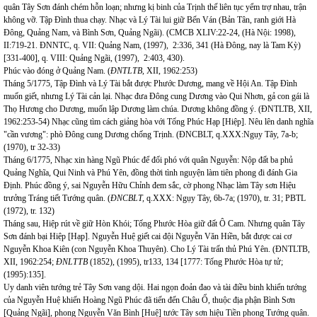
quân Tây Sơn đánh chém hỗn loạn; nhưng kị binh của Trịnh thế liên tục yểm trợ nhau, trận
không vỡ. Tập Đình thua chạy. Nhạc và Lý Tài lui giữ Bến Ván (Bản Tân, ranh giới Hà
Đông, Quảng Nam, và Bình Sơn, Quảng Ngãi).
(CMCB XLIV:22-24, (Hà Nội: 1998),
II:719-21. ĐNNTC, q. VII: Quảng Nam, (1997), 2:336, 341 (Hà Đông, nay là Tam Kỳ)
[331-400], q. VIII: Quảng Ngãi, (1997), 2:403, 430).
Phúc vào đóng ở Quảng Nam. (
ĐNTL
TB,
XII, 1962:253)
Tháng 5/1775, Tập Đình và Lý Tài bắt được Phước Dương, mang về Hội An. Tập Đình
muốn giết, nhưng Lý Tài cản lại. Nhạc đưa Đông cung Dương vào Qui Nhơn, gả con gái là
Thọ Hương cho Dương, muốn lập Dương làm chúa. Dương không đồng ý. (ĐNTLTB, XII,
1962:253-54) Nhạc cũng tìm cách giảng hòa với Tống Phúc Hạp [Hiệp]. Nêu lên danh nghĩa
"cần vương": phò Đông cung Dương chống Trịnh. (ĐNCBLT, q.XXX:Ngụy Tây, 7a-b;
(1970), tr 32-33)
Tháng 6/1775, Nhạc xin hàng Ngũ Phúc để đối phó với quân Nguyễn: Nộp đất ba phủ
Quảng Nghĩa, Qui Ninh và Phú Yên, đồng thời tình nguyện làm tiên phong đi đánh Gia
Định. Phúc đồng ý, sai Nguyễn Hữu Chỉnh đem sắc, cờ phong Nhạc làm Tây sơn Hiệu
trưởng Tráng tiết Tướng quân.
(
ĐNCBLT,
q.XXX: Ngụy Tây, 6b-7a; (1970), tr. 31; PBTL
(1972), tr. 132)
Tháng sau, Hiệp rút về giữ Hòn Khói; Tống Phước Hòa giữ đất Ô Cam. Nhưng quân Tây
Sơn đánh bại Hiệp [Hạp]. Nguyễn Huệ giết cai đội Nguyễn Văn Hiền, bắt được cai cơ
Nguyễn Khoa Kiên (con Nguyễn Khoa Thuyên). Cho Lý Tài trấn thủ Phú Yên. (ĐNTLTB,
XII, 1962:254;
ĐNLTTB
(1852), (1995), tr133, 134 [1777: Tống Phước Hòa tự tử;
(1995):135].
Uy danh viên tướng trẻ Tây Sơn vang dội. Hai ngọn đoản đao và tài điều binh khiển tướng
của Nguyễn Huệ khiến Hoàng Ngũ Phúc đã tiến đến Châu Ổ, thuộc địa phận Bình Sơn
[Quảng Ngãi], phong Nguyễn Văn Bình [Huệ] tước Tây sơn hiệu Tiền phong Tướng quân.