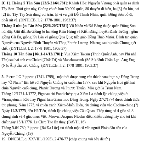
[C 1]. Tháng 5 Tân Sửu [23/5-21/6/1781]:
Khánh Hòa: Nguyễn Vương phái quân ra đánh
Tây Sơn. Thời gian này, Chủng có tới hơn 30,000 quân, 80 thuyền đi biển, ba [3] tàu lớn, hai
[2] tàu Tây. Tây Sơn dùng voi trận, lại vì vụ giết Đỗ Thanh Nhân, quân Đông Sơn bỏ đi,
phải rút về. (ĐNTLCB, I, 2: 1778-1801, 1963:37)
Tháng 5 nhuận Tân Sửu [22/6-20/7/1781]
Võ Nhân và Đỗ Bảng thuộc quân Đông Sơn
nổi dậy. Giữ đất Ba Giồng [ở hai tổng Kiến Hưng và Kiến Đăng, huyện Định Tường]; gồm
giồng Cái Én, giồng Kỳ Lân và giồng Qua Qua; tiếp giáp Đồng Tháp Mười. Đánh tan quân
Nguyễn của Nguyễn Đình Thuyên và Tống Phước Lương. Nhưng sau bị quân Chủng giết
chết. (ĐNTLCB, I, 2: 1778-1801, 1963:37)
Tháng 10 Tân Sửu [16/11-14/12/1781]:
Vua Xiêm Taksin (Trịnh Quốc Anh, hay Phi nhã
Tân) sai hai anh em Chakri [Chất Tri] và Mahakasatsuk (Sô Si) đánh Chân Lạp.
Ang Eng
(Nặc Ấn) cầu cứu Chủng. (ĐNTLCB, I, 2: 1778-1801, 1963:37)
5.
Pierre J G Pigneau (1741-1799), một thời được cung văn thành vua thực sự Đàng Trong
hay “Ô Nam,” liên hệ với Nguyễn Chủng từ cuối năm 1777, sau khi Nguyễn Huệ giết hai
chúa Nguyễn cuối cùng, Phước Dương và Phước Thuần. Môi giới là Trùm Nam.
Tháng 12/1771-1/1772,
Pigneau rời Pondichéry qua Xiêm La thành lập chủng viện ở
Virampatuam. Rồi thay Piguel làm Giám mục Đàng Trong. Ngày 27/2/1774 được chính thức
thụ phong. Năm 1775, vì chiến tranh Xiêm-Miến Điện, rời chủng viện vào Cochin-chine.(?)
Ngày
12/3/1775
, đến Hà Tiên, thành lập chủng viện Cầu Quao. Tháp tùng có 4 giáo sĩ, 8
chủng sinh và 4 giáo mục Việt. Morvan Jacques Nicolas điều khiển trường này cho tới khi
chết ngày 15/1/1776. Le Clerc Tite lên thay. (BAVH, 16)
Tháng 5-6/1780, Pigneau [Bá Đa Lộc] trở thành một cố vấn người Pháp đầu tiên của
Nguyễn Chủng. (19)
19. ĐNCBLT, q. XXVIII, (1993), 2:476-77 [chép chung với bảy đệ tử )