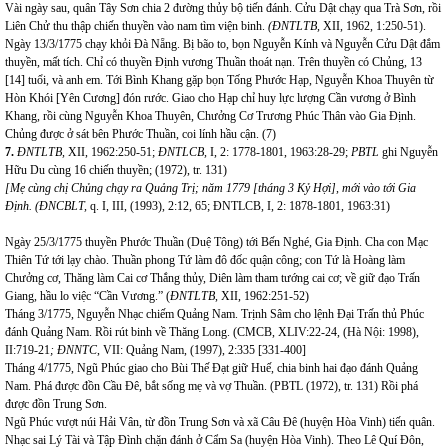
Vài ngày sau, quân Tây Sơn chia 2 đường thủy bộ tiến đánh. Cửu Dật chạy qua Trà Sơn, rồi
Liên Chử thu thập chiến thuyền vào nam tìm viện binh.
(ĐNTLTB,
XII, 1962, 1:250-51).
Ngày 13/3/1775 chạy khỏi Đà Nẵng. Bị bão to, bọn Nguyễn Kính và Nguyễn Cửu Dật đắm
thuyền, mất tích. Chỉ có thuyền Định vương Thuần thoát nạn. Trên thuyền có Chủng, 13
[14] tuổi, và anh em. Tới Bình Khang gặp bọn Tống Phước Hạp, Nguyễn Khoa Thuyên từ
Hòn Khói [Yên Cương] đón rước. Giao cho Hạp chỉ huy lực lượng Cần vương ở Bình
Khang, rồi cùng Nguyễn Khoa Thuyên, Chưởng Cơ Trương Phúc Thân vào Gia Định.
Chủng được ở sát bên Phước Thuần, coi lính hầu cận. (7)
7.
ĐNTLTB,
XII, 1962:250-51;
ĐNTLCB,
I, 2: 1778-1801, 1963:28-29;
PBTL
ghi Nguyễn
Hữu Du cùng 16 chiến thuyền; (1972), tr. 131)
[Mẹ cùng chị Chủng chạy ra Quảng Trị; năm 1779 [tháng 3 Kỷ Hợi], mới vào tới Gia
Định. (ĐNCBLT,
q. I, III, (1993), 2:12, 65; ĐNTLCB, I, 2: 1878-1801, 1963:31)
Ngày 25/3/1775 thuyền Phước Thuần (Duệ Tông) tới Bến Nghé, Gia Định. Cha con Mạc
Thiên Tứ tới lạy chào. Thuần phong Tứ làm đô đốc quận công; con Tứ là Hoàng làm
Chưởng cơ, Thăng làm Cai cơ Thắng thủy, Diên làm tham tướng cai cơ; về giữ đạo Trấn
Giang, hầu lo việc “Cần Vương.” (
ĐNTLTB
, XII, 1962:251-52)
Tháng 3/1775, Nguyễn Nhạc chiếm Quảng Nam. Trịnh Sâm cho lệnh Đại Trấn thủ Phúc
đánh Quảng Nam. Rồi rút binh về Thăng Long. (CMCB, XLIV:22-24, (Hà Nội: 1998),
II:719-21
; ĐNNTC
, VII: Quảng Nam, (1997), 2:335 [331-400]
Tháng 4/1775, Ngũ Phúc giao cho Bùi Thế Đạt giữ Huế, chia binh hai đạo đánh Quảng
Nam. Phá được đồn Cầu Đê, bắt sống mẹ và vợ Thuần. (PBTL (1972), tr. 131) Rồi phá
được đồn Trung Sơn.
Ngũ Phúc vượt núi Hải Vân, từ đồn Trung Sơn và xã Câu Đê (huyện Hòa Vinh) tiến quân.
Nhạc sai Lý Tài và Tập Đình chặn đánh ở Cẩm Sa (huyện Hòa Vinh). Theo Lê Quí Đôn,