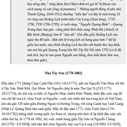
hay nông dân,” từng được Karl Marx thời trẻ gọi là”bị khoai của
cách mạng vô sản [bag of potatoes].” Những người đứng về phe nhà
Thanh (Qing, 1644-1912) thường “hiếu đại”coi đây là một trong 10
võ công của Hoằng Lịch (niên hiệu Càn Long [Qian long], 1735-
1796, TTH 1796-1799), vì cuối cùng, “Nguyễn Quang Bình”—Quang
Trung thực hay giả—cũng phải đích thân sang Nhiệt Hà [Johol] và
Bắc Kinh [Beijing] làm lễ “bảo tất” [ôm đầu gối] Hoằng Lịch vào
ngày thọ 80 tuổi—Một tiền lệ trong lịch sử bang giao hơn 7 thế kỷ
giữa hai nước, mà chính Hoằng Lịch hai lần viết thành thơ, hay khắc
vào mộ bia giả Quang Trung bên Hồ Tây Hà Nội năm 1792 (có lẽ đã
mất tích, hay bị vua quan Nguyễn san bằng, theo luật được làm vua,
thua làm giặc).
Nhà Tây Sơn (1778-1802)
Đầu năm 1771 [tháng Chạp Canh Dần [16/1-14/2/1771],
anh em
Nguyễn Văn Nhạc nổi lên
ở Tây Sơn, Bình Khê, Qui Nhơn. Sử Nguyễn chép là mùa Thu Quí Tị (23/1/1773-
10/2/1774), tức khi xảy ra biến cố Nguyễn Nhạc chiếm Kiên Thành, khởi đầu cuộc sụp đổ
của chế độ vua Lê, chúa Trịnh và Nguyễn—cuộc nội chiến thứ hai trong lịch sử Việt Nam,
kéo dài gần 150 năm giữa Đường Ngoài và Đường Trong, với sông Gianh hay Linh Giang
(Nhật Lệ, Quảng Bình làm ranh giới). Mặc dù đầu năm 1775, chúa Trịnh Sâm (1741-
10/10/1782) thống nhất vương quốc An Nam cũ, nhưng trên thực tế lại khởi đầu cuộc nội
chiến thứ ba, từ 1778 tới 1802, tức cuộc tranh hùng giữa Tây Sơn và Nguyễn Chủng
(8/2/1762
-
3/2/1820
)
, một hậu duệ chúa Nguyễn, hay vua Gia Long (1/6/1802-3/2/1820),