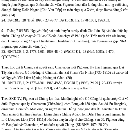
thuyết phục Pigneau qua Xiêm xin cầu viện. Pigneau thoạt tiên không chịu, nhưng cuối cùng
đồng ý. Riêng Doãn Ngạnh [Chu Văn Tiếp] an toàn chạy qua Xiêm, được Rama đồng ý cứu
giúp.
(24)
24.
ĐNCBLT,
28 (Huế: 1993), 2:476-77.
ĐNTLCB,
I, 2: 1778-1801, 1963:53.
9
. Tháng 7-8/1783, Nguyễn Huệ sai binh thuyền ra vây đánh Côn Lôn. Bị bão lớn, thiệt hại
nhiều. Chủng bỏ chạy về Cù lao Cổ-cốt. Sau chạy về Phú Quốc. Trốn tránh trên các hoang
đảo. Chủng cho người qua Chantabun (Chantabunri, Chân bôn), mời Pigneau tới gặp. Nhờ
Pigneau qua Xiêm cầu viện.
(25)
25. ĐNTLCB, I, 2: 1778-1801, 1963:48-49;
ĐNCBLT, I,
28 (Huế: 1993), 2:476 ;
QTCBTY:12.
Thực Lục ghi là Chủng sai người sang Chantabun mời Pigneau. Ủy thác Pigneau qua Đại
Tây xin viện trợ. Gửi Hoàng tử Cảnh làm tin. Sai Phạm Văn Nhân (1735-1815) và cai cơ thị
vệ Nguyễn Văn Liêm hộ tống Hoàng tử Cảnh. (26)
26. ĐNTLCB, I, 2: 1778-1801, 1963:49-50; ĐNCBLT, (1993), 2:129 [129-133, truyện
Phạm Văn Nhân], q. 28 (Huế: 1993), 2:476 ghi là nhờ qua Xiêm)
Theo SKĐNV, Pigneau và Chủng lạc nhau khi định ghé cửa Gò Công, bị quân cướp Chà-và
đuổi. Pigneau qua lại Chantabun [Chân-bôn], cách Bangkok 150 dặm. Sau đó lên Bangkok,
được vua Xiêm tiếp. Mặt khác, cử người đi tìm Chủng. Một giáo dân ở Chantabun là Trùm
Nam nhân đi tìm lim trầm bán, khám phá ra Chủng ở đảo Hòn Dừa. Phụ tá của Pigneau là
Li-ô [Jacques Liot (1751-1811)] bèn đưa thuyền tiếp tế cho Chủng. Sau đó, Pigneau cũng
rời Bangkok về Chantabun, và tới đoàn tụ với Chủng.
(SKĐNV, 1974:28-29).