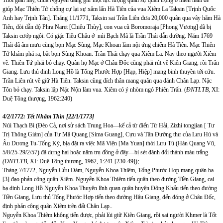
Thời gian này, chúa Nguyễn đang giữ một lực lượng quân sự quan trọng ở miền nam để
giúp Mạc Thiên Tứ chống cự lại sự xâm lấn Hà Tiên của vua Xiêm La
Taksin [Trịnh Quốc
Anh hay Trịnh Tân]. Tháng 11/1771, Taksin sai Trần Liên đưa 20,000 quân qua vây hãm Hà
Tiên, đòi dẫn độ Phra Naret [Chiêu Thùy], con vua cũ Boromoraja [Phong Vương] đã bị
Taksin cướp ngôi. Có giặc Tiều Châu ở núi Bạch Mã là Trần Thái dẫn đường. Năm 1769
Thái đã âm mưu cùng bọn Mạc Sùng, Mạc Khoan làm nội ứng chiếm Hà Tiên. Mạc Thiên
Tứ khám phá ra, bắt bọn Sùng Khoan. Trần Thái chạy qua Xiêm La. Nay theo người Xiêm
về. Thiên Tứ phải bỏ chạy. Quân họ Mạc ở Châu Đốc cũng phải rút về Kiên Giang, rồi Trấn
Giang. Lưu thủ dinh Long Hồ là Tống Phước Hợp [Hạp, Hiệp] mang binh thuyền tới cứu.
Trần Liên rút về giữ Hà Tiên.
Taksin cũng đích thân mang quân qua đánh Chân Lạp. Nặc
Tôn bỏ chạy. Taksin lập Nặc Nộn làm vua. Xiêm có ý nhòm ngó Phiên Trấn.
(
ĐNTLTB,
XI:
Duệ Tông thượng, 1962:240)
4/2/1772: Tết
Nhâm Thìn [22/1/1773]
Núi Thạch Bi (Đèo Cả, nơi sử sách Trung Hoa—kể cả từ điển Từ Hải, Zizhi tongjian [ Tư
Trị Thông Giám] của Tư Mã Quang [Sima Guang], Cựu và Tân Đường thư của Lưu Hú và
Âu Dương Tu-Tống Kỳ, bịa đặt ra việc Mã Viện [Ma Yuan] thời Lưu Tú (Hán Quang Vũ,
5/8/25-29/2/57) đã dựng hai hoặc năm trụ đồng ở đây—bị sét đánh đổi thành màu trắng.
(ĐNTLTB,
XI: Duệ Tông thượng, 1962, 1:241 [230-49])
;
Tháng 7/1772, Nguyễn Cửu Đàm, Nguyễn Khoa Thiêm, Tống Phước
Hợp mang quân ba
[3] đạo phản công quân Xiêm. Nguyễn Khoa Thiêm tiến quân theo đường Tiền Giang, cai
bạ dinh Long Hồ Nguyễn Khoa Thuyên lĩnh quan quân huyện Đông Khẩu tiến theo đường
Tiền Giang, Lưu thủ Tống Phước Hợp tiến theo đường Hậu Giang, đến đóng ở Châu Đốc,
định phản công quân Xiêm trên đất Chân Lạp..
Nguyễn Khoa Thiêm không tiến được, phải lùi giữ Kiên Giang, rồi sai người Khmer là Tốt