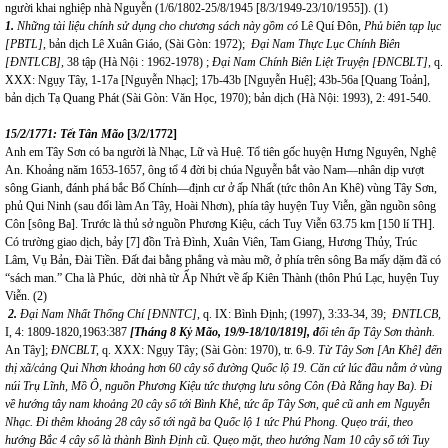
người khai nghiệp nhà Nguyễn (1/6/1802-25/8/1945 [8/3/1949-23/10/1955]). (1)
1.
Những tài liệu chính sử dụng cho chương sách này gồm có
Lê Quí Đôn,
Phủ biên tạp lục
[PBTL],
bản dịch Lê Xuân Giáo, (Sài Gòn: 1972);
Đại Nam Thực Lục Chính Biên
[ĐNTLCB],
38 tập (Hà Nội : 1962-1978) ;
Đại Nam Chính Biên Liệt Truyện [ĐNCBLT],
q.
XXX: Ngụy Tây, 1-17a [Nguyễn Nhạc]; 17b-43b [Nguyễn Huệ]; 43b-56a [Quang Toản],
bản dịch Tạ Quang Phát (Sài Gòn: Văn Học, 1970); bản dịch (Hà Nội: 1993), 2: 491-540.
15/2/1771: Tết Tân Mão
[3/2/1772]
Anh em Tây Sơn có ba người là Nhạc, Lữ và Huệ. Tổ tiên gốc huyện Hưng Nguyên, Nghệ
An. Khoảng năm 1653-1657, ông tổ 4 đời bị chúa Nguyễn bắt vào Nam—nhân dịp vượt
sông Gianh, đánh phá bắc Bố Chính—định cư ở ấp Nhất (tức thôn An Khê) vùng Tây Sơn,
phủ Qui Ninh (sau đổi làm An Tây, Hoài Nhơn), phía tây huyện Tuy Viễn, gần nguồn sông
Côn [sông Ba]. Trước là thủ sở nguồn Phương Kiệu, cách Tuy Viễn 63.75 km [150 lí TH].
Có trường giao dịch, bảy [7] đồn Trà Đình, Xuân Viên, Tam Giang, Hương Thủy, Trúc
Lâm, Vụ Bản, Đài Tiền. Đất đai bằng phẳng và màu mỡ, ở phía trên sông Ba mấy dặm đã có
“sách man.” Cha là Phúc, dời nhà từ Ấp Nhứt về ấp Kiên Thành (thôn Phú Lạc, huyện Tuy
Viễn. (2)
2.
Đại Nam Nhất Thống Chí [ĐNNTC],
q. IX: Bình Định; (1997), 3:33-34, 39;
ĐNTLCB,
I, 4: 1809-1820,1963:387
[Tháng 8 Kỷ Mão, 19/9-18/10/1819], đ
ổi tên ấp Tây Sơn thành.
An Tây];
ĐNCBLT,
q. XXX: Ngụy Tây;
(Sài Gòn: 1970),
tr. 6-9.
Từ Tây Sơn [An Khê] đến
thị xã/cảng Qui Nhơn khoảng hơn 60 cây số đường Quốc lộ 19. Căn cứ lúc đầu nằm ở vùng
núi Trụ Lĩnh, Mồ Ô, nguồn Phương Kiệu tức thượng lưu sông Côn (Đà Rằng hay Ba). Đi
về hướng tây nam khoảng 20 cây số tới Bình Khê, tức ấp Tây Sơn, quê cũ anh em Nguyễn
Nhạc. Đi thêm khoảng 28 cây số tới ngã ba Quốc lộ 1 tức Phú Phong. Quẹo trái, theo
hướng Bắc 4 cây số là thành Bình Định cũ. Quẹo mặt, theo hướng Nam 10 cây số tới Tuy