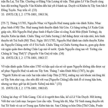
trận Ba Lai, Trà Tân. Chưởng cơ Đặng Văn Lượng tử trận. Thái giám Lê Văn Duyệt cùng
bọn đội trưởng Nguyễn Văn Khiêm đến bái yết ở hành tại. Duyệt và Khiêm bị Tây Sơn bắt ở
Đồng Tuyên. Nay trốn về. (33)
33.
ĐNTLCB,
I, 2: 1778-1801, 1963:56;
[TS 7]. Tháng 1/1785, Nguyễn Nhạc và Nguyễn Huệ mang quân vào đánh Xiêm. Nhạc
phục binh ở Mỹ Tho. Huệ mang binh thuyền đánh Sài Gòn. Có hàng tướng Lê Xuân Giác
giúp sức, Rồi Nguyễn Huệ phục binh ở Rạch Gầm và sông Xoài Mút (Định Tường), dụ
thuyền Xiêm lại đánh. Chiêu Tăng và Chiêu Sương ỷ thế thắng được vài trận nhỏ, kéo binh
thuyền tới Trà Suốt (Mỹ Tho). Ngày 18/1/1785, Nguyễn Huệ đánh tan chiến thuyền Xiêm
do Nguyễn Chủng rước về ở Trà Suốt. Chiêu Tăng và Chiêu Sương thua to, gom góp được
vài ngàn quân theo đường Chân Lạp mà về nước. Quân Nguyễn cũng tan vỡ. Tướng của
Chủng là "ông Thê(?)" (Nguyễn Văn Oai) tử trận. (34)
34.
ĐNTLCB,
I, 2: 1778-1801, 1963:57.
Về trận đánh quân Xiêm năm 1785 và hậu quả của nó sử quan Nguyễn không dấu được sự
nể phục Nguyễn Huệ và anh em Tây Sơn. Tháng 7 năm Đinh Mùi (1787), họ ghi:
“Người Xiêm từ sau cuộc bại trận năm Giáp Thìn [1785], miệng tuy nói khoác mà lòng thì
sợ Tây Sơn như cọp, cho nên đối với vua [Nguyễn Chủng] dẫu tình lễ có trung hậu hơn,
nhưng sự thực giữ lại đó [nước Xiêm] mà thôi.” (35)
35.
ĐNTLCB, I,
2: 1778-1801, 1963:65.
Chủng lại chạy về Trấn Giang. Chỉ có ít người theo hầu, kể cả Lê Văn Duyệt. Hết lương.
Viết thư xin Linh mục Jacques Liot cầu viện. Trong khi đó, Mạc Tử Sinh mang thuyền tới.
Sai Tử Sinh và cai cơ Trung qua Xiêm báo tin. Sau Chủng ra hòn Dừa [Thổ Châu, Poulo