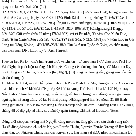
Anh]. Dù mới hơn 15 tuổi [16 tuổi ta], Chủng từng nắm cấm quân bảo vệ Phước Thuần từ
ngày lưu lạc vào Sài Gòn. (12)
12.
ĐNTLCB,
I, 2:1778-1801, 1963:27.
Ngày 1/6/1802 (2/5 Nhâm Tuất), lên ngôi vua. Đặt
niên hiệu Gia Long. Ngày 28/6/1806 [12/5 Bính Dần], tự xưng Hoàng đế. (
ĐNTLCB,
I,
3:1802-1808, 1963:23, 27. 262, 283) Ở ngôi 17 năm, mất ngày 3/2/1820 ([Đinh Mùi] 19/12
Kỷ Mão), thọ 57 tuổi. (
ĐNTLCB,
I, 4:1809-1820, 1963:398) [Chaigneau ghi là ngày
2/2/1820] Giữ chức chúa 22 năm (1780-1802); cai trị lâu nhất, 39 năm. Cao Xuân Dục,
Quốc Triều Chánh Biên Toát Yếu [QTCBTY]
(Sài Gòn: NCLS, 1971), tr 7 [tóm lược từ Gia
Long tới Đồng Khánh, 14/9/1885-28/1/1889. Dục là tế tửu Quốc tử Giám, có chân trong
ban biên soạn ĐNTLCB, Kỷ V: Kiến Phước].
Theo tài liệu Ki-tô—chưa hẳn trung thực và khả tín—từ cuối năm 1777 giáo mục Paul Hồ
Văn Nghị đã phát hiện ra tông tích Nguyễn Chủng trên đường đào tẩu tại Cà Mau bùn lầy,
nước đọng như Chà Là, Giá Ngựa [hay Ngự], (13) cùng các hoang đảo, giang sơn của hải
tặc đủ chủng tộc.
13. Mùa Hè 1964, sau khi tốt nghiệp khóa 16 Pháo Binh Dục Mỹ, chúng tôi có cơ hội nhận
mặt chiến chinh và khởi đầu “Nghiệp Đề Lô” tại vùng Thới Bình, Chà Là, Giá Ngựa này.
Nổi danh với bùn lầy, nước đọng, muỗi mòng, đỉa trâu, những cánh đồng năng ngập nước
ngút ngàn, và rừng tràm, cỏ lác bị khai quang. Những người lính Sư Đoàn 21 Bộ Binh
trong giai đoạn 1963-1964 mới đáng hưởng trợ cấp chất “da cam.” Khoảng năm 1999-2000,
chúng tôi có dịp gặp lại Tâm, cựu Đại úy quận trưởng Chà Là, tại Houston, Texas.
Đồng thời các quan tướng nhà Nguyễn cũng mòn trán, lỏng gót mưu cầu danh vọng mới.
Họ đã dùng đám tang chú cháu Nguyễn Phước Thuần, Nguyễn Phước Dương để làm lễ thề
phục thù, tôn Nguyễn Chủng làm đại nguyên súy. Hai nhân vật được nhắc nhiều nhất là Đỗ