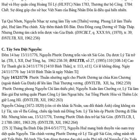
Huệ và Huy quận công Hoàng Tố Lý
(HLNTC)
Năm 1783, Thương thư bộ Công. 1784:
Chết. Sự đóng góp cho sử học Việt Nam của Bảng Nhãn Đôn là điều quá hiển nhiên.
Tại Qui Nhơn, Nguyễn Nhạc tự xưng làm Tây sơn [Thiên] vương. Phong Lữ làm Thiếu
phó, Huệ làm Phụ chính. Xây thêm thành Đồ Bàn. Đưa Đông cung Dương về Thập Tháp.
Nhưng Dương tìm cách trốn được vào Gia Định. (
ĐNCBLT
, q. XXX:9A; (1970), tr. 39;
ĐNTLTB,
XII, 1962:256)
C. Tây Sơn Diệt Nguyễn:
Đêm 14 hay 15/11/1776, Nguyễn Phước Dương trốn vào tới Sài Gòn. Dụ được Lý Tài trở
lại.
(TB, I, XII, Duệ Tông, hạ, 1962:258-59
;
ĐNLTTB,
số 27, (1995):110 [108-14] Cao
Tự Thanh ghi là 24/11/1776 [14/10 Bính Thân], tr. 113, n11]. Có lẽ không đúng. Ngày
24/11/1776 hay 14/10 Bính Thân là ngày Nhâm Tí]
Ngày
14/12/1776
Phước Thuần nhường ngôi cho Phước Dương tại chùa Kim Chương
(ngoài thành Gia Định) để lên làm Thái Thượng vương. (ĐNTLTB, XII, hạ, 1962:259)
Phước Dương phong Nguyễn Chí làm thiếu phó; Nguyễn Xuân làm Chưởng cơ, Lý Tài làm
Bảo giá Đại tướng quân Phạm Công Lý làm Ngoại hữu. Sai Tống Phước Hòa và Thiêm Lộc
giữ Long Hồ. (ĐNTLTB, XII, 1962:263)
Nguyễn Chủng (1672-1820) (còn có tên khác là Noãn, sau đổi thành Ánh) cũng không ưa
Lý Tài, xin về
Ba Giồng, chiêu tập binh mã Đông Sơn. Lý Tài bèn ép Phước Dương đi Dầu
Mít. Nhưng hôm sau, 15/12/1776, Trương Phước Dĩnh đưa trở lại Sài Gòn. (ĐNTLCB, I,
2:1788-1801, 1963:29). (ĐNTLTB, XII, 1962:264)
[TS 3] Tháng Ba Đinh Dậu [8/4-6/5/1777], Nguyễn Huệ mang binh thuyền vào nam truy
diệt quân Nguyễn. Tân chính vương Phước Dương cử Lý Tài giữ Sài Gòn, riêng mình tới
giữ Trấn Biên. Bộ binh Tây Sơn dùng thượng đạo phá quân Phó tiết chế Nguyễn Cửu Tuấn,