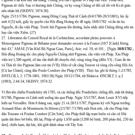
Pigneau ở lại khu này hai tháng. Chủng yêu cầu Pigneau về Pháp cầu viện. Thoạt tiên,
Pigneau từ chối. Sau vì thương tình Chủng, và hy vọng Chủng sẽ đối xử tốt với Ki-tô giáo
nên nhận lời (SKĐNV, 1974:30).
Ngày 25/11/1784, Pigneau, mang Đông Cung Thái tử Cảnh (6/4/1780-20/3/1801), lúc ấy
mới 4 [5] tuổi, giấy ủy quyền của Hội đồng Hoàng tộc đề ngày 18/8/1782 và ấn tín họ
Nguyễn, đi cầu viện Pháp. Trước khi Pigneau lên đường, luôn nhắc nhủ Chủng đừng nên tin
hay cầu viện Xiêm. (27)
27. Liberation du Conseil Royal de la Cochinchine, accordant pleins pouvoirs à
Monseigneur Pigneau de Béhaine pour demander secours à la France (10/7 [Cảnh] Hưng
thứ 43;”
AMAE [Văn Khố Bộ Ngoại Giao, Paris],
Asie
,
vol. 19, tờ 101 ; [Ngày
18/8/1782 ,
Hội đồng Hoàng tộc cho phép Nguyễn Chủng nhờ Pigneau, cầu viện với Pháp. Xin Pháp
viện trợ 1,500 người, số tàu cần thiết để chuyên chở, cùng súng ống (điều VI) ; Giao ấn tín
và Thái tử cho Pigneau làm con tin (VII); Hứa sẽ cắt cảng Touron và vùng cửa sông Hội An
[Cù lao Chàm], cùng đảo Poulo Condore cho Pháp.(VIII) . Thực lục
ghi là tháng 1-2/1785;
ĐNTLCB,
I, 2: 1778-1801, 1963:58
)
Ngày 19/12/1784, tới Malacca
.
ĐNCBLT,
I, q 2
(1993), 2:44-54; SKĐNV, 1974:32.
Vì Bri-tên chiếm Pondichéry tới 1785, và các thống đốc Pondichéry chống đối, mãi tới tháng
9/1786, Pigneau và Cảnh mới xuống tàu qua Pháp. Ngày 5/5/1787, được Louis XVI tiếp
kiến tại Versailles. Hơn 6 tháng sau, ngày 21 và 28/11/1787, Pigneau ký với Ngoại trưởng
Armand-Marc de Montmorin-St-Hérem (2/1787-7/1789) một Hoà ước, cắt cho Pháp bán
đảo Tourane và Poulau Condore [Côn Sơn]; cho Pháp thiết lập trạm buôn và căn cứ Hải
quân dài theo bờ biển; đổi lại, Pháp sẽ giúp 1,650 quân [1200 bộ binh, 200 pháo thủ, 250 da
đen], chiến hạm, đại bác, khí giới đánh nhau với Tây Sơn.