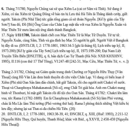
6.
Tháng 7/1780, Nguyễn Chủng sai sứ qua Xiêm La (cai cơ Sâm và Tĩnh). Sứ đang ở
Xiêm, có tàu Xiêm từ Quảng Đông về báo tin bị Lưu thủ Hà Tiên là Thăng đánh cướp, giết
người. Taksin (Phi Nhã Tân) tức giận tống giam cả sứ đoàn Nguyễn. [Kế ly gián của Tây
Sơn?] Sau đó, Đồ [Bò] Ông Giao của Chân Lạp mật tấu với vua Xiêm là Nguyễn Xuân và
Mạc Thiên Tứ mưu làm nội ứng đánh thành Bangkok.
17. Ngày
1/11/1780,
Taksin đánh chết con Mạc Thiên Tứ là Mạc Tử Duyên. Tứ tự tử.
Nguyễn Xuân, cùng Sâm, Tĩnh và gia đình họ Mạc 55 người bị giết. Người Việt ở Bangkok
bị đầy đi xa. (ĐNTLCB, I, 2: 1778-1801, 1963:34-5 [ghi là tháng 6]; Lịch triều tạp kỷ, II,
1975:200) [Kế ly gián của Tây Sơn]
Lịch triều tạp kỷ, II, 1975:199-200; Đại Nam Liệt
Truyện Tiền Biên [ĐNLTTB], q. 6, bản dịch Cao Tự Thanh (Hà Nội: NXB KHXHNV,
1995), II:116 (con thứ 17 Thế Tông), VI:247-48 [242-51, Mạc Cửu, Mạc Thiên Tứ, v.. v..])
Tháng 2-3/1782, Chủng sai Giám quân trung dinh Chưởng cơ Nguyễn Hữu Thụy [Văn
Thoại] cùng Hồ Văn Lân đem binh thuyền đi cứu viện Chân Lạp. Vì đang có biến loạn ở
Xiêm (Phi nhã Oan Sản làm đảo chính, bắt giữ Taksin, rồi cho người mời Chakri về nước.
Thoại và Chaophraya Mahakasatsuk [Sô-si], emg Chất Tri giải hòa. Anh em Chakri mang
binh về Thonburi, bí mật giết Taksin rồi đổ tội cho Oan Sản. Tháng 4/1782:: Chakri lên làm
vua, tức Rama I (1782-1809) Em là Chaophraya Mahakasatsuk (Sô Si) làm Phó vương,
cháu là Ma Lặc làm Thủ tướng (Phó vương thứ hai). Rama I phóng thích những Việt kiều bị
lưu đầy; nhưng lại sai That-si-đa chiếm Hà Tiên. (20)
20. ĐNTLCB, I, 2: 1778-1801, 1963:38-39, 41; ĐNCBLT, q. XIII, (Huế: 1993), 2:211-12
[Nguyễn Hữu Thụy, Quí huyện, Thanh Hóa]; khác với Ibid., q.XXVII, 2:458-459 [Nguyễn
Hữu Thoại])