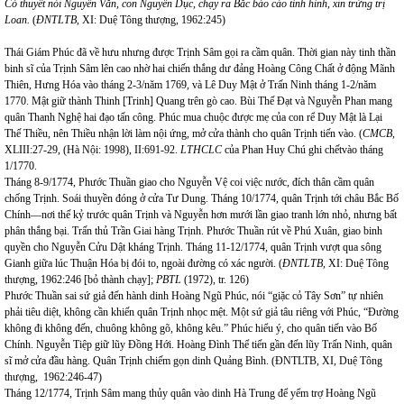
Có thuyết nói Nguyễn Văn, con Nguyễn Dục, chạy ra Bắc báo cáo tình hình, xin trừng trị
Loan.
(
ĐNTLTB,
XI: Duệ Tông thượng, 1962:245)
Thái Giám Phúc đã về hưu nhưng được Trịnh Sâm gọi ra cầm quân. Thời gian này tinh thần
binh sĩ của Trịnh Sâm lên cao nhờ hai chiến thắng dư đảng Hoàng Công Chất ở động Mãnh
Thiên, Hưng Hóa vào tháng 2-3/năm 1769, và Lê Duy Mật ở Trấn Ninh tháng 1-2/năm
1770. Mật giữ thành Thinh [Trinh] Quang trên gò cao. Bùi Thế Đạt và Nguyễn Phan mang
quân Thanh Nghệ hai đạo tấn công. Phúc mua chuộc được mẹ của con rể Duy Mật là Lại
Thế Thiều, nên Thiều nhận lời làm nội ứng, mở cửa thành cho quân Trịnh tiến vào.
(
CMCB,
XLIII:27-29, (Hà Nội: 1998), II:691-92.
LTHCLC
của Phan Huy Chú ghi chếtvào tháng
1/1770.
Tháng 8-9/1774, Phước Thuần giao cho Nguyễn Vệ coi việc nước, đích thân cầm quân
chống Trịnh. Soái thuyền đóng ở cửa Tư Dung. Tháng 10/1774, quân Trịnh tới châu Bắc Bố
Chính—nơi thế kỷ trước quân Trịnh và Nguyễn hơn mưới lần giao tranh lớn nhỏ, nhưng bất
phân thắng bại. Trấn thủ Trần Giai hàng Trịnh. Phước Thuần rút về Phú Xuân, giao binh
quyền cho Nguyễn Cửu Dật kháng Trịnh. Tháng 11-12/1774, quân Trịnh vượt qua sông
Gianh giữa lúc Thuận Hóa bị đói to, ngoài đường có xác người. (
ĐNTLTB
, XI: Duệ Tông
thượng, 1962:246 [bỏ thành chạy];
PBTL
(1972), tr. 126)
Phước Thuần sai sứ giả đến hành dinh Hoàng Ngũ Phúc, nói “giặc cỏ Tây Sơn” tự nhiên
phải tiêu diệt, không cần khiến quân Trịnh nhọc mệt. Một sứ giả tâu riêng với Phúc, “Đường
không đi không đến, chuông không gõ, không kêu.” Phúc hiểu ý, cho quân tiến vào Bố
Chính. Nguyễn Tiệp giữ lũy Đồng Hới. Hoàng Đình Thể tiến gần đến lũy Trấn Ninh, quân
sĩ mở cửa đầu hàng. Quân Trịnh chiếm gọn dinh Quảng Bình. (ĐNTLTB, XI, Duệ Tông
thượng, 1962:246-47)
Tháng 12/1774, Trịnh Sâm mang thủy quân vào dinh Hà Trung để yểm trợ Hoàng Ngũ