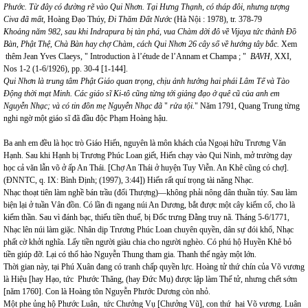
Phước. Từ đây có đường rẽ vào Qui Nhơn. Tại Hưng Thạnh, có tháp đôi, nhưng tượng
Civa đã mất,
Hoàng Đạo Thúy,
Đi Thăm Đất Nước
(Hà Nội : 1978), tr. 378-79
Khoảng năm 982, sau khi Indrapura bị tàn phá, vua Chàm dời đô về Vijaya tức thành Đồ
Bàn, Phật Thệ, Chà Bàn hay chợ Chàm, cách Qui Nhơn 26 cây số về hướng tây bắc.
Xem
thêm Jean Yves Claeys, " Introduction à l’étude de l’Annam et Champa ; "
BAVH,
XXI,
Nos 1-2 (1-6/1926), pp. 30-4 [1-144].
Qui Nhơn là trung tâm Phật Giáo quan trọng, chịu ảnh hưởng hai phái Lâm Tế và Tào
Động thời mạt Minh. Các giáo sĩ Ki-tô cũng từng tới giảng đạo ở quê cũ của anh em
Nguyễn Nhạc; và có tin đồn mẹ Nguyễn Nhạc đã
"
rửa tội.
" Năm 1791, Quang Trung từng
nghi ngờ một giáo sĩ đã đầu độc Phạm Hoàng hậu.
Ba anh em đều là học trò Giáo Hiến, nguyên là môn khách của Ngoại hữu Trương Văn
Hạnh. Sau khi Hạnh bị Trương Phúc Loan giết, Hiến chạy vào Qui Ninh, mở trường dạy
học cả văn lẫn võ ở ấp An Thái. [Chợ An Thái ở huyện Tuy Viễn. An Khê cũng có chợ].
(ĐNNTC, q. IX: Bình Định; (1997), 3:44]) Hiến rất quí trọng tài năng Nhạc.
Nhạc thoạt tiên làm nghề bán trầu (đổi Thượng)—không phải nông dân thuần túy. Sau làm
biện lại ở tuần Vân đồn. Có lần đi ngang núi An Dương, bắt được một cây kiếm cổ, cho là
kiếm thần. Sau vì đánh bạc, thiếu tiền thuế, bị Đốc trưng Đằng truy nã. Tháng 5-6/1771,
Nhạc lên núi làm giặc. Nhân dịp Trương Phúc Loan chuyên quyền, dân sự đói khổ, Nhạc
phất cờ khởi nghĩa. Lấy tiền người giàu chia cho người nghèo. Có phú hộ Huyền Khê bỏ
tiền giúp đỡ. Lại có thổ hào Nguyễn Thung tham gia. Thanh thế ngày một lớn.
Thời gian này, tại Phú Xuân đang có tranh chấp quyền lực.
Hoàng tử thứ chín của Võ vương
là Hiệu [hay Hạo, tức Phước Thăng, (hay Đức Mụ) được lập làm Thế tử, nhưng chết sớm
[năm 1760]. Con là Hoàng tôn Nguyễn Phước Dương còn nhỏ.
Một phe ủng hộ Phước Luân, tức Chưởng Vụ [Chưởng Vũ], con thứ hai Võ vương. Luân