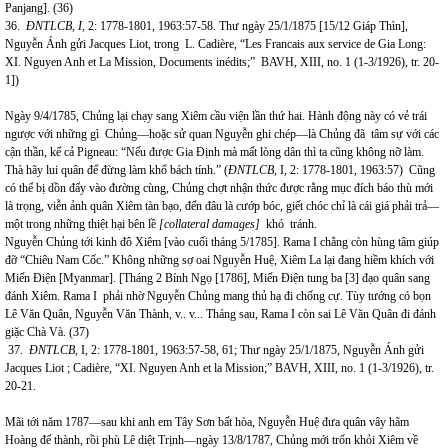
Panjang]. (36)
36.
ĐNTLCB, I,
2: 1778-1801, 1963:57-58. Thư ngày 25/1/1875 [15/12 Giáp Thìn],
Nguyễn Ánh gửi Jacques Liot, trong L. Cadière, “Les Francais aux service de Gia Long:
XI. Nguyen Anh et La Mission, Documents inédits;” BAVH, XIII, no. 1 (1-3/1926), tr. 20-
1])
Ngày 9/4/1785, Chủng lại chạy sang Xiêm cầu viện lần thứ hai. Hành động này có vẻ trái
ngược với những gì Chủng—hoặc sử quan Nguyễn ghi chép—là Chủng đã tâm sự với các
cận thần, kể cả Pigneau: “Nếu được Gia Định mà mất lòng dân thì ta cũng không nỡ làm.
Thà hãy lui quân để đừng làm khổ bách tính.” (
ĐNTLCB,
I, 2: 1778-1801, 1963:57) Cũng
có thể bị dồn đẩy vào đường cùng, Chủng chợt nhận thức được rằng mục đích báo thù mới
là trọng, viễn ảnh quân Xiêm tàn bạo, đến đâu là cướp bóc, giết chóc chỉ là cái giá phải trả—
một trong những thiệt hại bên lề
[collateral damages]
khó tránh.
Nguyễn Chủng tới kinh đô Xiêm [vào cuối tháng 5/1785]. Rama I chẳng còn hùng tâm giúp
đỡ “Chiêu Nam Cốc.” Không những sợ oai Nguyễn Huệ, Xiêm La lại đang hiềm khích với
Miến Điện [Myanmar]. [Tháng 2 Bính Ngọ [1786], Miến Điện tung ba [3] đạo quân sang
đánh Xiêm. Rama I phải nhờ Nguyễn Chủng mang thủ hạ đi chống cự. Tùy tướng có bọn
Lê Văn Quân, Nguyễn Văn Thành, v.. v... Tháng sau, Rama I còn sai Lê Văn Quân đi đánh
giặc Chà Và. (37)
37.
ĐNTLCB,
I, 2: 1778-1801, 1963:57-58, 61; Thư ngày 25/1/1875, Nguyễn Ánh gửi
Jacques Liot ; Cadière, “XI. Nguyen Anh et la Mission;” BAVH, XIII, no. 1 (1-3/1926), tr.
20-21.
Mãi tới năm 1787—sau khi anh em Tây Sơn bất hòa, Nguyễn Huệ đưa quân vây hãm
Hoàng đế thành, rồi phù Lê diệt Trịnh—ngày 13/8/1787, Chủng mới trốn khỏi Xiêm về