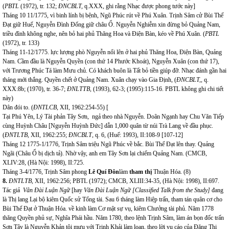
(
PBTL
(1972), tr. 132;
ĐNCBLT,
q.XXX, ghi rằng Nhạc được phong tước này]
Tháng 10 11/1775, vì binh lính bị bệnh,
Ngũ Phúc rút về Phú Xuân
.
Trịnh Sâm cử Bùi Thế
Đạt giữ Huế, Nguyễn Đình Đống giữ châu Ổ. Nguyễn Nghiễm xin đừng bỏ Quảng Nam,
triều đình không nghe, nên bỏ hai phủ Thăng Hoa và Điện Bàn, kéo về Phú Xuân. (
PBTL
(1972), tr. 133)
Tháng 11-12/1775. lực lượng phò Nguyễn nổi lên ở hai phủ Thăng Hoa, Điện Bàn, Quảng
Nam. Cầm đầu là Nguyễn Quyền (con thứ 14 Phước Khoát), Nguyễn Xuân (con thứ 17),
với Trương Phúc Tá làm Mưu chủ. Có khách buôn là Tất bỏ tiền giúp đỡ. Nhạc đánh gần hai
tháng mới thắng. Quyền chết ở Quảng Nam. Xuân chạy vào Gia Định, (
ĐNCBLT,
, q.
XXX:8b; (1970), tr. 36-7;
ĐNLTTB,
(1993), 62-3; (1995):115-16. PBTL không ghi chi tiết
này)
Dân đói to. (
ĐNTL
CB,
XII, 1962:254-55) [
Tại Phú Yên, Lý Tài phản Tây Sơn, ngả theo nhà Nguyễn.
Doãn Ngạnh hay Chu Văn Tiếp
cùng Huỳnh Châu [Nguyễn Huỳnh Đức] dẫn 1,000 quân từ núi Trà Lang về đầu phục.
(
ĐNTLTB,
XII, 1962:255;
ĐNCBLT
, q. 6, (Huế: 1993), II:108-9 [107-12]
Tháng 12 1775-1/1776, Trịnh Sâm triệu Ngũ Phúc về bắc. Bùi Thế Đạt lên thay. Quảng
Ngãi (Châu Ổ bị dịch tả). Nhờ vậy, anh em Tây Sơn lại chiếm Quảng Nam. (CMCB,
XLIV:28, (Hà Nội: 1998), II:725.
Tháng 3-4/1776, Trịnh Sâm phong
Lê Quí Đôn
làm
tham thị
Thuận Hóa. (8)
8.
ĐNTLTB,
XII, 1962:256; PBTL (1972); CMCB, XLIII:34-35, (Hà Nội: 1998), II:697.
Tác giả
Vân Đài Luận Ngữ
[hay
Văn Đài Luận Ngữ [Classified Talk from the Study]
đang
là Thị lang Lại bộ kiêm Quốc sử Tổng tài. Sau 6 tháng làm Hiệp trấn, tham tán quân cơ cho
Bùi Thế Đạt ở Thuận Hóa. về kinh làm Cơ mật sự vụ, kiêm Chưởng tài phủ. Năm 1778
thăng Quyền phủ sự, Nghĩa Phái hầu. Năm 1780, theo lệnh Trịnh Sâm, làm án bọn đốc trấn
Sơn Tây là Nguyễn Khản tội mưu với Trịnh Khải làm loạn, theo lời vu cáo của Đặng Thị