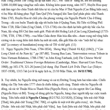
Hậu Tổng [Minh Thế Tông] đã áp đặt năm 1427, với “sính lễ” năng nề, lên tới khoảng
5,000-10,000 lạng vàng/bạc mỗi năm. Không kém quan trọng, năm 1677, Huyền Hoa quay
mặt làm ngơ cho chúa Trịnh diệt khu tự trị của họ Mạc ở Thái Nguyên (Cao Bằng hiện nay),
vì họ Mạc đã hàng phục Ngô Tam Quế [Wu Sangui] khi Tam Quế phản phúc nhà Thanh.
Năm 1705, Huyền Hoa từ chối yêu cầu phong vương của Nguyễn Phước Chu ở Đàng
Trong—dù con buôn Thanh tấp nập tới buôn bán ở Quảng Nam, Hà Tiên và Đông Phố.
Năm 1728, Dẫn Chân (Ung Chính, 1723-1736) còn cho định lại biên giới tây bắc của An
Nam, lấy sông Đỗ Chú làm ranh giới. Phải tới đời Hoằng Lịch (Càn Long [Qianlong] (1735-
1796, TTH, 1796-1799)—vua Mãn Châu được Hán hóa đầu tiên—tham vọng mở rộng biên
cương và ảo vọng thôn tính thiên hạ mới tái sinh, dẫn giắt Hán tộc vào “một thế kỷ nhục
nhã” [a century of humiliation] trong văn sử TH và thế giới. (11)
11. Ngụy Nguyên (Wei Yuan, 1794-1854),
Sheng Wuji [Thành Vũ Ký] (1842), [“Càn
Long Chinh vũ An Nam ký;” pp 187-88];
Truong Buu Lam, “Intervention versus Tribute in
Sino-Vietnam Relations, 1788-1790;” in.John King Fairbank, (ed)
The Chinese World
Order: Traditional Chinese Foreign Relations
(Cambridge, Mass: Harvard Univ Press,
1968), pp
165-179, 321-26 [notes] [sử dụng
Đại Thanh Lịch Triều Thực Lục
(Tokyo:
1937-1938), 1315:7ab [có lẽ là ngày lịch ta, 21/10 Mậu Thân, tức
16/11/1788].
3.
Tuy nhiên, họ Nguyễn từng mở mang và cai trị Đường Trong hơn hai trăm năm. Chiến
thắng của Tây Sơn năm 1777 chưa là chiến thắng cuối cùng. Thành viên họ Nguyễn rất
đông, rải rác từ Thuận Hóa ra Thanh Hóa (Nguyễn Hựu), và còn ngược lên Cao Bằng
(Nguyễn Hựu và Bế). Trong số dòng giõi họ Nguyễn, hàng chục người tiếp tục cuộc tranh
hùng. Tiêu biểu nhất là
Nguyễn Chủng
(8/2/1762-3/2/1820),
[Chủng: bên trái chữ Nhật
[Thái], bên phải chữ Trọng [ThC 706];
có nghĩa là mặt trời khi giữa trưa],
tức Noãn,
[
Noãn : bên trái chữ Nhật, bên phải chữ Viện],
hay Ánh [bên trái chữ Nhật, bên phải chữ