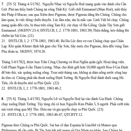
7
. [TS 5]: Tháng 4-5/1782, Nguyễn Nhạc và Nguyễn Huệ mang quân vào đánh cửa Cần
Giờ. Phá tan thủy binh Chủng tại sông Thất Kỳ. Giết chết Emmanuel (Mạn Hoè), một thủy
thủ Pháp ở Macao, sau qua Xiêm theo Pigneau, được Pigneau dâng lên Chủng. Chủng cho
làm quan, lo việc đóng chiến thuyền. Lúc lâm trận, tàu bị mắc cạn. Lính Việt bỏ chạy. Chủng
mang quân đến cứu, bị thua trên sông Tam Kỳ, rút chạy về Ba Giồng. Quân Tây Sơn giết
Emmanuel. (SKĐNV:23-4; ĐNTLCB, I, 2: 1778-1801,
1963:39) Thừa thắng, kéo thẳng lên
chiếm lại Sài Gòn.
(21)
21. ĐNTLCB, I, 2: 1778-1801, 1963:40. Bá Đa Lộc đưa vợ con Chủng chạy qua Chân
Lạp. Khi quân Khmer định bắt giao cho Tây Sơn, bầy mưu cho Pigneau, đưa đến vùng Tam
Phụ đoàn tụ. SKĐNV, 1974:26.
Tháng 5-6/1782], được bọn Trần Công Chương và Hoà Nghĩa quân (gốc Hoa) tăng viện.
Giết Phạm Ngạn ở cầu Tham Lương. Nhạc cho lệnh giết hơn 10,000 người Hoa ở Gia Định
để báo thù, xác quăng xuống sông. Trọn một tháng sau, không ai dám uống nước sông hay
ăn tôm cá
.
Chủng phải tẩu thoát xuống Định Tường. Bị Nguyễn Huệ đánh đuổi sang Hà
Tiên, rồi đi thuyền nhỏ ra Phú Quốc.
(22)
22. ĐNTLCB, I, 2: 1778-1801,
1963:40-2.
8
. [TS 6]. Tháng 3-4/1783, Nguyễn Lữ và Nguyễn Huệ lại vào đánh Gia Định. Chủng
chạy xuống Định Tường. Tùy tùng chỉ có bọn Nguyễn Kim Phẩm 5, 6 người. Phải cưỡi trâu
mà vượt sông qua Mỹ Tho. Đưa mẹ và gia quyến chạy ra Phú Quốc.
(23)
23.
ĐNTLCB,
I, 2: 1778-1801, 1963:46-47; QTCBTY:12.
Pigneau theo Chủng ra Phú Quốc. Sai hai cố đạo Espania là Giacôbê và Maneo qua
Philippines để cầu viện. Bị Tây Sơn bắt giữ mang về Qui Nhơn tra khảo. Sau Chủng lại