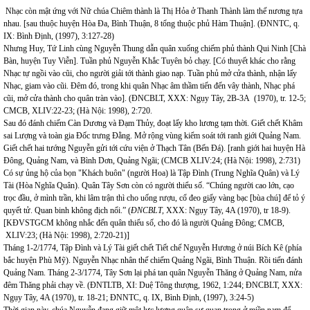
Nhạc còn mật ứng với Nữ chúa Chiêm thành là Thị Hỏa ở Thanh Thành làm thế nương tựa
nhau. [sau thuộc huyện Hòa Đa, Bình Thuận, 8 tổng thuộc phủ Hàm Thuận]. (ĐNNTC, q.
IX: Bình Định, (1997), 3:127-28)
Nhưng Huy, Tứ Linh cùng Nguyễn Thung dẫn quân xuống chiếm phủ thành Qui Ninh [Chà
Bàn, huyện Tuy Viễn]. Tuần phủ Nguyễn Khắc Tuyên bỏ chạy. [Có thuyết khác cho rằng
Nhạc tự ngồi vào cũi, cho người giải tới thành giao nạp. Tuần phủ mở cửa thành, nhận lấy
Nhạc, giam vào cũi. Đêm đó, trong khi quân Nhạc âm thầm tiến đến vây thành, Nhạc phá
cũi, mở cửa thành cho quân tràn vào]. (ĐNCBLT, XXX: Ngụy Tây, 2B-3A (1970), tr. 12-5;
CMCB, XLIV:22-23; (Hà Nội: 1998), 2:720.
Sau đó đánh chiếm Càn Dương và Đạm Thủy, đoạt lấy kho lương tạm thời. Giết chết Khâm
sai Lượng và toàn gia Đốc trưng Đằng. Mở rộng vùng kiểm soát tới ranh giới Quảng Nam.
Giết chết hai tướng Nguyễn gửi tới cứu viện ở Thạch Tân (Bến Đá). [ranh giới hai huyện Hà
Đông, Quảng Nam, và Bình Dơn, Quảng Ngãi; (CMCB XLIV:24; (Hà Nội: 1998), 2:731)
Có sự ủng hộ của bọn "Khách buôn" (người Hoa) là Tập Đình (Trung Nghĩa Quân) và Lý
Tài (Hòa Nghĩa Quân). Quân Tây Sơn còn có người thiểu số. “Chúng người cao lớn, cạo
trọc đầu, ở mình trần, khi lâm trận thì cho uống rượu, cổ đeo giấy vàng bạc [bùa chú] để tỏ ý
quyết tử. Quan binh không địch nổi.” (
ĐNCBLT,
XXX: Ngụy Tây, 4A (1970), tr 18-9).
[KĐVSTGCM không nhắc đến quân thiểu số, cho đó là người Quảng Đông; CMCB,
XLIV:23; (Hà Nội: 1998), 2:720-21)]
Tháng 1-2/1774, Tập Đình và Lý Tài giết chết Tiết chế Nguyễn Hương ở núi Bích Kê (phía
bắc huyện Phù Mỹ). Nguyễn Nhạc nhân thế chiếm Quảng Ngãi, Bình Thuận. Rồi tiến đánh
Quảng Nam. Tháng 2-3/1774, Tây Sơn lại phá tan quân Nguyễn Thăng ở Quảng Nam, nửa
đêm Thăng phải chạy về. (ĐNTLTB, XI: Duệ Tông thượng, 1962, 1:244; ĐNCBLT, XXX:
Ngụy Tây, 4A (1970), tr. 18-21; ĐNNTC, q. IX, Bình Định, (1997), 3:24-5)