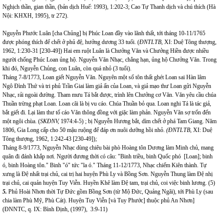
Nghịch thần, gian thần, (bản dịch Huế: 1993), 1:202-3; Cao Tự Thanh dịch và chú thích (Hà
Nội: KHXH, 1995), tr 272).
Nguyễn Phước Luân [cha Chủng] bị Phúc Loan đầy vào lãnh thất, tới tháng 10-11/1765
được phóng thích để chết ở phủ đệ, hưởng dương 33 tuổi. (
ĐNTLTB,
XI: Duệ Tông thượng,
1962, 1:230-31 [230-49]) Hai em ruột Luân là Chưởng Văn và Chưởng Hiền được nhiều
người chống Phúc Loan ủng hộ. Nguyễn Văn Nhạc, chẳng hạn, ủng hộ Chưởng Văn. Trong
khi đó, Nguyễn Chủng, con Luân, còn quá nhỏ (3 tuổi).
Tháng 7-8/1773, Loan giết Nguyễn Văn. Nguyên một số tôn thất ghét Loan sai Hàn lâm
Ngô Đình Thứ và tri phủ Trần Giai làm giả ấn của Loan, và giả mạo thư Loan gửi Nguyễn
Nhạc, rải ngoài đường. Tham mưu Tá bắt được, trình lên Chưởng cơ Văn. Văn yêu cầu chúa
Thuần trừng phạt Loan. Loan cãi là bị vu cáo. Chúa Thuần bỏ qua. Loan nghi Tá là tác giả,
bắt giết đi. Lại làm thư tố cáo Văn thông đồng với giặc làm phản. Nguyễn Văn sợ trốn đến
một ngôi chùa. (
SKĐNV,
1974:4-5) ; bị Nguyễn Hương bắt, dìm chết ở phá Tam Giang. Năm
1806, Gia Long cấp cho 50 mậu ruộng để đáp ơn nuôi dưỡng hồi nhỏ.
(ĐNTLTB,
XI: Duệ
Tông thượng, 1962, 1:242-43 [230-49])
;
Tháng 8-9/1773, Nguyễn Nhạc dùng chiêu bài phò Hoàng tôn Dương làm Minh chủ, mang
quân đi đánh khắp nơi. Người đương thời có câu: "Binh triều, binh Quốc phó [Loan]; binh
ó, binh Hoàng tôn." Binh "ó" tức "la ó." Tháng 11-12/1773, Nhạc chiếm Kiên thành. Tự
xưng là Đệ nhất trại chủ, cai trị hai huyện Phù Ly và Bồng Sơn. Nguyễn Thung làm Đệ nhị
trại chủ, cai quản huyện Tuy Viễn. Huyền Khê làm Đệ tam, trại chủ, coi việc binh lương. (5)
5.
Phủ Hoài Nhơn thời Tự Đức gồm Bồng Sơn (từ Mộ Đức, Quảng Ngãi), tới Phù Ly (sau
chia làm Phù Mỹ, Phù Cát). Huyện Tuy Viễn [và Tuy Phước] thuộc phủ An Nhơn]
(ĐNNTC, q. IX: Bình Định, (1997), 3:9-11)