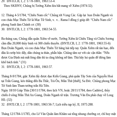
29. ĐNTLCB, I, 2: 1778-1801, 1963:53-4.
Theo SKĐNV, Chủng bị Tướng Xiêm lừa bắt mang về Xiêm (1974:32).
12. Tháng 4-5/1784, “Chiêu Nam cốc” Chủng tới Vọng Các. Gặp lại bọn Doãn Ngạnh và
con cháu Mạc Thiên Tứ là Mạc Tử Sinh, v.. v... Rama I đồng ý giúp đỡ. “Chiêu Nam cốc”
phong Sanh làm Chánh cơ. (30)
30. ĐNTLCB, I, 2: 1778-1801, 1963:54-55.
Ba tháng sau, Chủng dẫn quân Xiêm về nước, Tướng Xiêm là Chiêu Tăng và Chiêu Sương
cầm đầu 20,000 thủy binh và 300 chiến thuyền. (ĐNTLCB, I, 2: 1778-1801, 1963:55-6)
Bọn Doãn Ngạnh, và con cháu Mạc Thiên Tứ hăng hái tiếp tay. Quân Xiêm rất tàn bạo, đến
đâu là cướp bóc đấy, dân chúng ta thán, phẫn hận. Chủng tâm sự với các cận thần: “Nếu
được Gia Định mà mất lòng dân thì ta cũng không nỡ làm. Thà hãy lui quân để đừng làm
khổ bách tính.” (31)
31. ĐNTLCB, I, 2: 1778-1801, 1963:57.
Tháng 8-9/1784, giặc Xiêm lấy được đạo Kiến Giang, phá quân Tây Sơn của Nguyễn Hoá
tại Trấn Giang, kéo thẳng đến Ba Thắc, Trà Ôn, Mân Thít [thiết], Sa Đéc. Chủng phong Mạc
Tử Sinh làm Tham tướng trấn Hà Tiên.
Ngày 18/10 Giáp Thìn [30/11/1784, theo lịch VN, hoặc 28/11/1784, theo Cadière], thủy
chiến ở sông Mân Thít An Giang, Doãn Ngạnh tử trận. Trương Văn Đa phải chạy về Long
Hồ. (32)
32.
ĐNTLCB,
I, 2: 1778-1801, 1963:56-7; Lịch triều tạp kỷ, II, 1975:288.
Tháng 12/1784-1/1785, cho Lê Văn Quân làm Khâm sai tổng nhung chưởng cơ, chỉ huy mặt