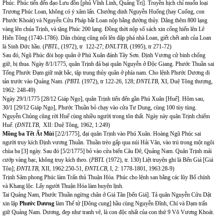
Phúc. Phúc tiến đến đạo Lưu đồn [phủ Vĩnh Linh, Quảng Trị]. Truyền hịch chỉ muốn loại
Trương Phúc Loan, không có ý xâm lấn.
Chưởng dinh Nguyễn Huống (hay Cuống, con
Phước Khoát) và Nguyễn Cửu Pháp
bắt Loan nộp bằng đường thủy. Dâng thêm 800 lạng
vàng lên chúa Trịnh, và tặng Phúc 200 lạng. Đồng thời nộp sổ sách xin cống hiến lên Lê
Hiển Tông (1740-1786). Dân chúng cũng nổi lên đập phá nhà Loan, giết chết anh của Loan
là Sinh Đức hầu.
(
PBTL,
(1972), tr 122-27;
ĐNLTTB,
(1995), tr 271-72)
Sau đó, Ngũ Phúc đòi họp quân ở Phú Xuân đánh Tây Sơn. Định Vương cử binh chống
giữ, bị thua. Ngày 8/1/1775, quân Trịnh đả bại quân Nguyễn ở Độc Giang.
Phước Thuần sai
Tống Phước Đạm giữ mặt bắc, tập trung thủy quân ở phía nam. Cho lệnh Phước Dương di
tản trước vào Quảng Nam.
(PBTL
(1972), tr 122-26, 128;
ĐNTLTB,
XI, Duệ Tông thượng,
1962: 248-49)
Ngày 29/1/1775 [28/12 Giáp Ngọ], quân Trịnh tiến đến gần Phú Xuân [Huế]. Hôm sau,
30/1 [29/12 Giáp Ngọ], Phước Thuần bỏ chạy vào cửa Tư Dung, cùng 100 tùy tùng.
Nguyễn Chủng cũng rời Huế cùng nhiều người trong tôn thất. Ngày này quân Trịnh chiếm
Huế. (
ĐNTLTB,
XII: Duệ Tông, 1962, 1:249)
Mồng ba Tết Ất Mùi
[2/2/1775], đại quân Trịnh vào Phú Xuân. Hoàng Ngũ Phúc sai
người truy kích Định vương Thuần. Thuần trèo gấp qua núi Hải Vân, vào trú trong một ngôi
chùa ba [3] ngày. Sau đó [5/2/1775] bỏ vào cửa biển Câu Đê, Quảng Nam. Quân Trịnh mải
cướp vàng bạc, không truy kích theo. (
PBTL
(1972), tr. 130) Liệt truyện ghi là Bến Giá [Giá
Tôn];
ĐNTLTB
, XII, 1962:250-51,
ĐNTLCB
, I, 2: 1778-1801, 1963:28-9)
Trịnh Sâm phong Phúc làm Trấn thủ Thuận Hóa. Phúc cho lệnh san bằng các lũy Bố chính
và Khang lộc. Lấy người Thuận Hóa làm huyện lịnh.
Tai Quảng Nam, Phước Thuần ngừng chân ở Giá Tân [bến Giá]. Tả quân Nguyễn Cửu Dật
xin lập
Phước Dương
làm Thế tử [Đông cung] hầu cùng Nguyễn Đĩnh, Chí và Đạm trấn
giữ Quảng Nam. Dương, đẹp như tranh vẽ, là con độc nhất của con thứ 9 Võ Vương Khoát.