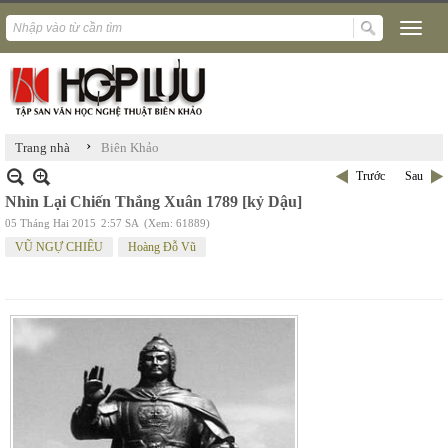
›
Trang nhà
Biên Khảo
Trước
Sau
Nhìn Lại Chiến Thắng Xuân 1789 [kỷ Dậu]
05 Tháng Hai 2015
2:57 SA
(Xem: 61889)
VŨ NGỰ CHIÊU
Hoàng Đỗ Vũ