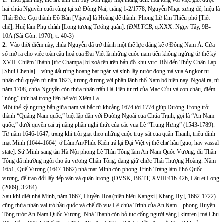
1.
Thời gian này, thế lực anh em Tây Sơn ngày một thăng tiến. Hài lòng với việc giết được
hai chúa Nguyễn cuối cùng tại xứ Đồng Nai, tháng 1-2/1778, Nguyễn Nhạc xưng đế, hiệu là
Thái Đức. Gọi thành Đồ Bàn [Vijaya] là Hoàng đế thành.
Phong Lữ làm Thiếu phó [Tiết
chế]; Huệ làm Phụ chính [Long tương Tướng quân]. (
ĐNLTCB
, q.XXX: Ngụy Tây, 9B-
10A (Sài Gòn: 1970), tr. 40-3)
2.
Vào thời điểm này, chúa Nguyễn đã trở thành một thế lực đáng kể ở Đông Nam Á. Cửa
sổ mở ra cho việc toàn cầu hoá của Đại Việt là những cuộc nam tiến không ngừng từ thế kỷ
XVII. Chiêm Thành [tức Champa] bị xoá tên trên bản đồ khu vực. Rồi đến Thủy Chân Lạp
[Shui Chenla]—vùng đất rừng hoang bạt ngàn và sình lầy nước đọng mà vua Angkor tự
nhận chủ quyền từ năm 1623, tương đương với phần lãnh thổ Nam bộ hiện nay. Ngoài ra, từ
năm 1708, chúa Nguyễn còn thừa nhận trấn Hà Tiên tự trị của Mạc Cửu và con cháu, điểm
“nóng” thứ hai trong liên hệ với Xiêm La.
Một thế kỷ ngưng bắn giữa nam và bắc từ khoảng 1674 tới 1774 giúp Đường Trong trở
thành “Quảng Nam quốc,” biệt lập dần với Đường Ngoài của Chúa Trịnh, gọi là “An Nam
quốc,” dưới quyền cai trị nặng phần nghi thức của các vua Lê “Trung Hưng” (1543-1789).
Từ năm 1646-1647, trong khi trôi giạt theo những cuộc truy sát của quân Thanh, triều đình
mạt Minh (1644-1664) ở Lâm An/Phúc Kiến trả lại Đại Việt vị thế chư hầu [guo, hay vassal
state]. Sứ Minh sang tận Hà Nội phong Lê Thần Tông làm An Nam Quốc Vương, dù Thần
Tông đã nhường ngôi cho ấu vương Chân Tông, đang giữ chức Thái Thượng Hoàng. Năm
1651, Quế Vương (1647-1662) nhà mạt Minh còn phong Trịnh Tráng làm Phó Quốc
vương, để trao đổi lấy tiếp vận và quân lương. (ĐVSK, BKTT, XVIII:41b-42b, Lâu et Long
(2009), 3:284)
Sau khi diệt nhà Minh, năm 1667, Huyền Hoa (niên hiệu Kangxi [Khang Hy], 1662-1722)
cũng thừa nhận vai trò hầu quốc và chế độ vua Lê-chúa Trịnh của An Nam—phong Huyền
Tông tước An Nam Quốc Vương. Nhà Thanh còn bỏ tục cống người vàng [kimren] mà Chu