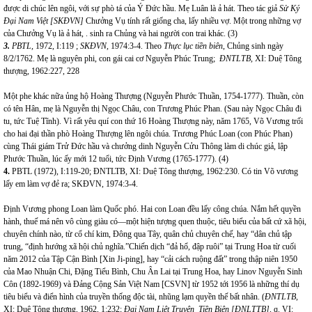
được di chúc lên ngôi, với sự phò tá của Ý Đức hầu. Mẹ Luân là ả hát. Theo tác giả
Sử Ký
Đại Nam Việt [SKĐVN]
Chưởng Vụ tính rất giống cha, lấy nhiều vợ. Một trong những vợ
của Chưởng Vụ là ả hát, . sinh ra Chủng và hai người con trai khác. (3)
3.
PBTL,
1972, I:119 ;
SKĐVN,
1974:3-4. Theo
Thực lục tiền biên
, Chủng sinh ngày
8/2/1762. Mẹ là nguyên phi, con gái cai cơ Nguyễn Phúc Trung;
ĐNTLTB,
XI: Duệ Tông
thượng,
1962:227, 228
Một phe khác nữa ủng hộ Hoàng Thượng (Nguyễn Phước Thuần, 1754-1777). Thuần, còn
có tên Hân, mẹ là Nguyễn thị Ngọc Châu, con Trương Phúc Phan. (Sau này Ngọc Châu đi
tu, tức Tuệ Tĩnh). Vì rất yêu quí con thứ 16 Hoàng Thượng này, năm 1765, Võ Vương trối
cho hai đại thần phò Hoàng Thượng lên ngôi chúa. Trương Phúc Loan (con Phúc Phan)
cùng Thái giám Trử Đức hầu và chưởng dinh Nguyễn Cửu Thông làm di chúc giả, lập
Phước Thuần, lúc ấy mới 12 tuổi, tức Định Vương (1765-1777). (4)
4.
PBTL (1972), I:119-20; ĐNTLTB, XI: Duệ Tông thượng, 1962:230. Có tin Võ vương
lấy em làm vợ đẻ ra; SKĐVN, 1974:3-4.
Định Vương phong Loan làm Quốc phó. Hai con Loan đều lấy công chúa. Nắm hết quyền
hành, thuế má nên vô cùng giàu có—một hiện tượng quen thuộc, tiêu biểu của bất cứ xã hội,
chuyên chính nào, từ cổ chí kim, Đông qua Tây, quân chủ chuyên chế, hay “dân chủ tập
trung, “định hướng xã hội chủ nghĩa.”Chiến dịch “đả hổ, đập ruôi” tại Trung Hoa từ cuối
năm 2012 của Tập Cận Bình [Xin Ji-ping], hay “cải cách ruộng đất” trong thập niên 1950
của Mao Nhuận Chi, Đặng Tiểu Bình, Chu Ân Lai tại Trung Hoa, hay Linov Nguyễn Sinh
Côn (1892-1969) và Đảng Cộng Sản Việt Nam [CSVN] từ 1952 tới 1956 là những thí dụ
tiêu biểu và điển hình của truyền thống độc tài, nhũng lạm quyền thế bất nhân. (
ĐNTLTB,
XI: Duệ Tông thượng, 1962, 1:232;
Đại Nam Liệt Truyện Tiền Biên [ĐNLTTB],
q. VI: