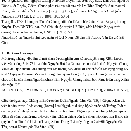
10
. Pigneau đi rồi, Nguyễn Chủng bị hơn 20 thuyền Tây Sơn truy đuổi, lênh đênh ngoài bể
Đông suốt 7 ngày, 7 đêm.
Chủng phải trôi giạt tới cửa Ma Ly (Bình Thuận?).
Sau thoát về
Phú Quốc. Về đến cửa Đốc Công (sông Ông Đốc), giết được Tướng Tây Sơn là Quản
Nguyệt.
(
ĐNTLCB,
I, 2: 1778-1801, 1963:50-51)
Tháng 8 9/1783, Chủng ra đảo hòn Chung, rồi hòn Dừa [Thổ Châu, Pulau Panjang] Long
Xuyên. Theo ĐNNTC, hòn Thổ Châu thuộc huyện Hà Tiên, cách bờ biển 2 ngày rưỡi
đường. Trên cù lao có dân cư; ĐNNTC (1997), 5:19.
Nguyễn Lữ và Nguyễn Huệ kéo quân về Qui Nhơn. Để phò mã Trương Văn Đa giữ Sài
Gòn.
11.
Đi Xiêm Cầu viện:
Một trong những việc làm bí mật chưa được nghiên cứu kỹ là chuyến sang Xiêm La cầu
viện vào tháng 3-4/1784, sau khi Nguyễn Huệ hai lần nam chinh, đánh đuổi Nguyễn Chủng
khỏi Gia Định thành, lang thang trên các hoang đảo, dưới sự che chở của các cộng đồng Ki-
tô dưới quyền Pigneau. Vì việc Chủng phản quân Đông Sơn, quanh Chủng chỉ còn lại vài
chục thủ hạ của nhóm Nguyễn Kim Phẩm. Nguyễn Chủng lại sai bọn Phúc Điển sang Xiêm
cầu viện.
(28)
28. ĐNTLCB, I, 2: 1778-1801
,
1963:42-3; ĐNCBLT, q. 6, (Huế: 1993), 2:108-9 [107-12],
Giữa thời gian này, Chủng nhận được thư Doãn Ngạnh [Chu Văn Tiếp], đã qua Xiêm cầu
viện ít năm trước. Phật vương [Rama] I sai Ngạnh đi đường bộ về nước, và Tướng Thát-si-
đa mang chiến thuyền qua Hà Tiên thăm thú tình hình. Ngạnh yêu cầu Chủng tới gặp quân
Xiêm để cùng qua Krung-thêp cầu viện. Chủng chẳng còn lựa chọn nào khác hơn là cho gia
quyến tới ở đảo Thổ Châu, rồi sang Xiêm. Trong đoàn tùy tùng có Cai Đội Nguyễn Văn
Tồn, người Khmer gốc Trà Vinh. (29)