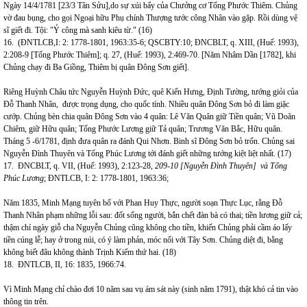
Ngày 14/4/1781 [23/3 Tân Sửu]
,
do sự xúi bẩy của Chưởng cơ Tống Phước Thiêm. Chủng
vờ đau bụng, cho gọi Ngoại hữu Phụ chính Thượng tước công Nhân vào gặp. Rồi dùng vệ
sĩ giết đi. Tội: "Ỷ công mà sanh kiêu từ." (16)
16. (ĐNTLCB,I: 2: 1778-1801, 1963:35-6; QSCBTY:10; ĐNCBLT, q. XIII, (Huế: 1993),
2:208-9 [Tống Phước Thiêm]; q. 27, (Huế: 1993), 2:469-70. [Năm Nhâm Dần [1782], khi
Chủng chạy đi Ba Giồng, Thiêm bị quân Đông Sơn giết].
Riêng Huỳnh Châu tức Nguyễn Huỳnh Đức, quê Kiến Hưng, Định Tường, tướng giỏi của
Đỗ Thanh Nhân, được trọng dụng, cho quốc tính.
Nhiều quân Đông Sơn bỏ đi làm giặc
cướp. Chủng bèn chia quân Đông Sơn vào 4 quân: Lê Văn Quân giữ Tiền quân; Vũ Doãn
Chiêm, giữ Hữu quân; Tống Phước Lương giữ Tả quân; Trương Văn Bắc, Hữu quân.
Tháng 5 -6/1781, định đưa quân ra đánh Qui Nhơn. Binh sĩ Đông Sơn bỏ trốn. Chủng sai
Nguyễn Đình Thuyên và Tống Phúc Lương tới đánh giết những tướng kiệt liệt nhất. (17)
17. ĐNCBLT, q. VII, (Huế: 1993), 2:123-28,
209-10 [Nguyễn Đình Thuyên] và Tống
Phúc Lương
; ĐNTLCB, I: 2: 1778-1801, 1963:36;
Năm 1835, Minh Mạng tuyên bố với Phan Huy Thực, người soạn Thực Lục, rằng Đỗ
Thanh Nhân phạm những lỗi sau: đốt sống người, bắn chết đàn bà có thai; tiền lương giữ cả;
thậm chí ngày giỗ cha Nguyễn Chủng cũng không cho tiền, khiến Chủng phải cầm áo lấy
tiền cúng lễ; hay ở trong núi, có ý làm phản, móc nối với Tây Sơn. Chủng diệt đi, bằng
không biết đâu không thành Trịnh Kiểm thứ hai. (18)
18. ĐNTLCB, II, 16: 1835, 1966:74.
Vì Minh Mạng chỉ chào đơi 10 năm sau vụ ám sát này (sinh năm 1791), thật khó cả tin vào
thông tin trên.