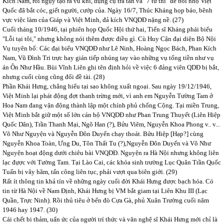
Kích Nam, rồi ngụy tạo ra vũ khí, dụng cụ tra tấn và "7 tử thi" để bôi nhọ Việt
Quốc đã bắt cóc, giết người, cướp của. Ngày 16/7, Thúc Kháng họp báo, bênh
vực việc làm của Giáp và Việt Minh, đả kích VNQDĐ nặng nề.
(27)
Cuối tháng 10/1946, tại phiên họp Quốc Hội thứ hai, Tiến sĩ Kháng phái biểu
"Lỗi tại tôi," nhưng không nói thêm được điều gì. Cù Huy Cận đại diện Bộ Nội
Vụ tuyên bố: Các đại biểu VNQDĐ như Lê Ninh, Hoàng Ngọc Bách, Phan Kích
Nam, Vũ Đình Tri trực hay gián tiếp nhúng tay vào những vụ tống tiền như vụ
án Ôn Như Hầu. Bùi Vĩnh Liên ghi tên định hỏi về việc 6 đảng viên QDĐ bị bắt,
nhưng cuối cùng cũng đổi đề tài.
(28)
Phần Khái Hưng, chẳng hiểu tại sao không xuất ngoại. Sau ngày 19/12/1946,
Việt Minh lại phát động đợt thanh trừng mới, vì anh em Nguyễn Tường Tam ở
Hoa Nam đang vận động thành lập một chính phủ chống Cộng. Tại miền Trung,
Việt Minh bắt giữ một số lớn cán bộ VNQDĐ như Phan Trung Thuyết (Liên Hiệp
Quốc Dân), Trần Thanh Mại, Ngô Han (?), Bửu Viêm, Nguyễn Khoa Phong v.. v...
Võ Như Nguyện và Nguyễn Đôn Duyến chạy thoát. Bửu Hiệp [Hạp?] cùng
Nguyễn Khoa Toàn, Ưng Du, Tôn Thất Tu (?),Nguyễn Đôn Duyến và Võ Như
Nguyện hoạt động dưới chiêu bài VNQDĐ. Nguyện ra Hà Nội nhưng không liên
lạc đựợc với Tường Tam. Tại Lào Cai, các khóa sinh trường Lục Quân Trần Quốc
Tuấn bị vây hãm, tấn công liên tục, phải vượt qua biên giới.
(29)
Rất ít thông tin khả tín về những ngày cuối đời Khái Hưng được bạch hóa. Có
tin từ Hà Nội về Nam Định, Khái Hưng bị VM bắt giam tại Liên Khu III (Lạc
Quần, Trực Ninh). Rồi thủ tiêu ở bến đò Cựa Gà, phủ Xuân Trường cuối năm
1946 hay 1947.
(30)
Cái chết bi thảm, uẩn ức của người trí thức và văn nghệ sĩ Khái Hưng mới chỉ là