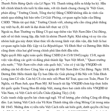
Thanh Niên Hưng Quốc
của Lê Ngọc Vũ. Thanh trừng diễn ra khắp ba kỳ. Hầu
hết chính khách tên tuổi bị tắm máu, với tội danh chung chung là
"Việt Gian,
phản động."
Trường Chinh, Tổng thư ký Đảng CSĐD không dấu ác tính của
mình qua những bài báo trên
Cờ Giải Phóng,
cơ quan ngôn luận của Đảng
CSĐD. "Nhân tài quí thật," Trường Chinh viết, nhưng nếu cần cũng phải thẳng
tay triệt hạ đi, đó mới là đại đoàn kết thực sự.
(13)
Ngoài ra, Ban Thường vụ Đảng CS qui nạp thêm vào
Việt Nam Dân Chủ Đảng,
một số trí thức trung lập, đặc biệt là nhóm
Thanh Nghị.
Khả năng và uy tín của
nhóm luật gia này được khai thác tối đa trong lãnh vực dân vận, đặc biệt là hai
cơ quan ngôn luận
Độc Lập
và
La République.
Vũ Đình Hoè và Dương Đức Hiền
cũng được chia hai ghế trong chính phủ lâm thời đầu tiên.
Nghị quyết Hội nghị toàn quốc Đảng CSĐD (14-15/8/1945) ngày 15/8, ngoài
việc vận động các giới và đảng phái thành lập
"bạn Việt Minh," "Quan trường
yêu nước," "Việt Nam viên chức cứu quốc hội,"
còn có ý tái lập VNQDĐ với
những cán bộ đã theo Cộng Sản và giúp đỡ
Việt Nam Dân Chủ Đảng.
Ngày 18/8,
Dương Đức Hiền thành lập Ủy ban Dân tộc Giải phóng ở Hà Nội với Trần Đình
Long làm Cố vấn. Cán bộ CS còn móc nối Phan Kế Toại, qua con Toản, Phan Tư
Nghĩa, và Phan Anh, qua Phan Mỹ. Kế hoạch tái lập VNQDĐ chưa kịp thực hiện
thì quốc quân Trung Hoa đã nhập Việt, mang theo hai cánh tiền tiêu VNQDĐ từ
Vân Nam, và Việt Cách từ Liễu Châu (Quảng Tây).
(14)
Cuộc tranh chấp quyền lực chưa ngã ngũ. Về số lượng, phe chống Cộng rất đông
đảo. Lực lượng Việt Cách của Vũ Kim Thành từng tấn công Móng Cái trong mùa
Hè 1945. Những đơn vị tiền tiêu Việt Cách tiến sát biên giới, dưới quyền chỉ huy