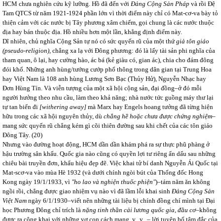
HCM chưa nghiên cứu kỹ lưỡng. Hồ đã đến với
Đảng Cộng Sản Pháp
và rồi Đệ
Tam QTCS từ năm 1921-1924 phần lớn vì thời điểm này chỉ có Mat-cơ-va bày tỏ
thiện cảm với các nước bị Tây phương xâm chiếm, gọi chung là các nước thuộc
địa hay bán thuộc địa. Hồ nhiều hơn một lần, khẳng định điểm này.
Dĩ nhiên, chủ nghĩa Cộng Sản tự nó có sức quyến rũ của một thứ
giả tôn giáo
(pseudo-religion),
chẳng xa lạ với Đông phương: đó là lấy tài sản phi nghĩa của
tham quan, ô lại, hay cường hào, ác bá (kẻ giàu có, gian ác), chia cho đám đông
đói khổ. Những anh hùng/tướng cướp phổ thông trong dân gian tại Trung Hoa
hay Việt Nam là 108 anh hùng Lương Sơn Bạc (Thủy Hử), Nguyễn Nhạc hay
Đơn Hùng Tín. Và viễn tượng của một xã hội cộng sản, đại đồng–ở đó mỗi
người hưởng theo nhu cầu, làm theo khả năng; nhà nước tức guồng máy thư lại
tự tan biến đi
[withering away]
mà Marx hay Engels hoang tưởng đã từng hiện
hữu trong các xã hội nguyên thủy, dù
chẳng hề hoặc chưa được chứng nghiệm
–
mang sức quyến rũ chẳng kém gì cõi thiên đường sau khi chết của các tôn giáo
Đông Tây. (20)
Nhưng vào đường hoạt động, HCM dần dần khám phá ra sự thực phũ phàng ở
hậu trường sân khấu. Quốc gia nào cũng có quyền lợi tư riêng ẩn dấu sau những
chiêu bài truyền đơn, khẩu hiệu đẹp đẽ. Việc khai tử bí danh Nguyễn Ái Quốc tại
Mat-scơ-va vào mùa Hè 1932 (và dưới chính ngòi bút của Thống đốc Hong
Kong ngày 19/1/1933, vì
"ho lao và nghiện thuốc phiện"
)–tám năm ăn không
ngồi rồi, chẳng được giao nhiệm vụ nào vì đã lầm lỗi khai sinh
Đảng Cộng Sản
Việt Nam
ngày 6/1/1930–viết nên những tài liệu bị chính đồng chí mình tại Đại
học Phương Đông chỉ trích là
nặng tinh thần cải lương quốc gia, đầu cơ
–không
được ra công khai với những vợ con cách mạng, v.. v...– lời tuyên bố tâm đắc của