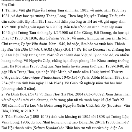
Phụ Chú:
1. Tài liệu Việt ghi Nguyễn Tường Tam sinh năm 1905, về nước năm 1930 hay
1931, và dạy học tại trường Thăng Long. Theo ông Nguyễn Tường Thiết, trên
căn cước thiết lập năm 1951, sau khi thân phụ ông từ TH trở về, ghi ngày sinh
1/2/1906. (Phỏng vấn ngày 5/1/2009). Bản tiểu sử do an ninh Pháp lập năm
1946, ghi Tường Tam sinh ngày 1/2/1908 tại Cẩm Giàng, Hải Dương, du học tại
Pháp từ 1930 tới 1936, đậu Cử nhân Vật lý. Về nước, làm Lục sự Toà án Hà Nội.
Chủ trương
Tự lực Văn đoàn
. Năm 1940, bỏ việc, làm báo và xuất bản. Thành
lập
Đại Việt Dân Chính;
CAOM (Aix), GGI, 14 PA [Hồ sơ Decoux], c. 2. Đáng lưu
ý là tài liệu Pháp trong năm 1946 về các lãnh đạo Việt, vì lý do nào đó, có nhiều
hoang tưởng. Võ Nguyên Giáp, chẳng hạn, được phong làm Khoa trưởng trường
Luật Hà Nội năm 1937, từng qua Nga huấn luyện trong thời gian 1939-1940, rồi
gặp Hồ ở Trung Hoa, gia nhập Việt Minh, về nước năm 1944; Amiral Thierry
d’Argenlieu,
Chronique d’Indochine, 1945-1947
(Paris: Albin Michel, 1985), tr.
254 (dẫn tin tình báo ngày 11/4/1946). Võ Giáp tốt nghiệp năm thứ hai luật
[chương trình 3 năm].
2. Vũ Đình Hoè,
Hồi ký Vũ Đình Hoè
(Hà Nội: 2004), 63-64, 692. Xem thêm nhận
xét về sự đổi mới văn chương, thời trang phụ nữ và tranh hoạt kê (Lý Toét-Xã
Xệ) của nhóm Tự Lực Văn Đoàn trong Nguyễn Xuân Chữ,
Hồi Ký
(Houston: Văn
Hóa, 1996), tr. 210-212.
3. Trần Phước An (1898-1943) sinh vào khoảng từ 1895 tới 1898 tại Tường Lộc,
Vĩnh Long. 1906, du học Nhật trong phong trào Đông Độ. 29/11/1933, tham dự
Đại Hội thanh niên (
Seinen Kyodan
) do Nhật bảo trợ với tư cách đại diện An-