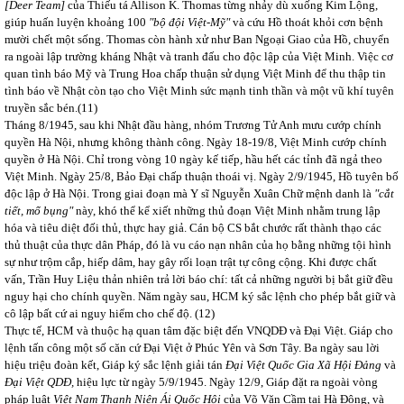
[Deer Team]
của Thiếu tá Allison K. Thomas từng nhảy dù xuống Kim Lộng,
giúp huấn luyện khoảng 100
"bộ đội Việt-Mỹ"
và cứu Hồ thoát khỏi cơn bệnh
mười chết một sống. Thomas còn hành xử như Ban Ngoại Giao của Hồ, chuyển
ra ngoài lập trường kháng Nhật và tranh đấu cho độc lập của Việt Minh. Việc cơ
quan tình báo Mỹ và Trung Hoa chấp thuận sử dụng Việt Minh để thu thập tin
tình báo về Nhật còn tạo cho Việt Minh sức mạnh tinh thần và một vũ khí tuyên
truyền sắc bén
.(
11)
Tháng 8/1945, sau khi Nhật đầu hàng, nhóm Trương Tử Anh mưu cướp chính
quyền Hà Nội, nhưng không thành công. Ngày 18-19/8, Việt Minh cướp chính
quyền ở Hà Nội. Chỉ trong vòng 10 ngày kế tiếp, hầu hết các tỉnh đã ngả theo
Việt Minh. Ngày 25/8, Bảo Đại chấp thuận thoái vị. Ngày 2/9/1945, Hồ tuyên bố
độc lập ở Hà Nội. Trong giai đoạn mà Y sĩ Nguyễn Xuân Chữ mệnh danh là
"cắt
tiết, mổ bụng"
này, khó thể kể xiết những thủ đoạn Việt Minh nhằm trung lập
hóa và tiêu diệt đối thủ, thực hay giả. Cán bộ CS bắt chước rất thành thạo các
thủ thuật của thực dân Pháp, đó là vu cáo nạn nhân của họ bằng những tội hình
sự như trộm cắp, hiếp dâm, hay gây rối loạn trật tự công cộng. Khi được chất
vấn, Trần Huy Liệu thản nhiên trả lời báo chí: tất cả những người bị bắt giữ đều
nguy hại cho chính quyền. Năm ngày sau, HCM ký sắc lệnh cho phép bắt giữ và
cô lập bất cứ ai nguy hiểm cho chế độ.
(12)
Thực tế, HCM và thuộc hạ quan tâm đặc biệt đến VNQDĐ và Đại Việt. Giáp cho
lệnh tấn công một số căn cứ Đại Việt ở Phúc Yên và Sơn Tây. Ba ngày sau lời
hiệu triệu đoàn kết, Giáp ký sắc lệnh giải tán
Đại Việt Quốc Gia Xã Hội Đảng
và
Đại Việt QDĐ,
hiệu lực từ ngày 5/9/1945. Ngày 12/9, Giáp đặt ra ngoài vòng
pháp luật
Việt Nam Thanh Niên Ái Quốc Hội
của Võ Văn Cầm tại Hà Đông, và