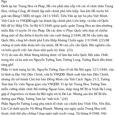
Nga.
Dưới áp lực Trung Hoa và Pháp, Hồ còn phải dàn xếp với các tổ chức thân Trung
Hoa, chống Cộng, để thành lập một chính phủ liên hiệp. Sau khi Hồ tuyên bố
giải tán Đảng CSĐD, từ ngày 24/11/1945, Tiêu Văn áp lực ba phe Việt Minh,
Việt Cách và VNQDĐ ngồi lại thành lập chính phủ Liên hiệp, và bầu cử Quốc
Hội để ký Hiệp Ước Sơ Bộ 6/3/1946, giúp quốc quân Trung Hoa an tâm nhường
miền Bắc vĩ tuyến 16 cho Pháp. Dù các đơn vị
Phục Quốc
trên thực tế chiếm
đóng một số địa điểm ở duyên hải vào cuối tháng 2/1946, HCM vẫn triệu tập
Quốc Hội, công bố chính phủ Liên Hiệp Kháng Chiến ngày 2/3/1946.
(22) Để
chứng tỏ tinh thần đoàn kết của mình, HCM còn yêu cầu Quốc Hội nghiên cứu
và biểu quyết việc lựa chọn một quốc kỳ khác. (23)
Vì lý do nào đó, Khái Hưng không được cử làm đại biểu Quốc Hội năm 1946,
trong khi cả ba anh em Nguyễn Tường Tam, Tường Long, Tường Bách đều được
tặng ghế.
Phần vì tình trạng lụt lội, Nguyễn Tường Tam về tới Hà Nội ngày 12/1/1946, vừa
là lãnh tụ
Đại Việt Dân Chính
, vừa là VNQDĐ. Định xuất bản báo
Dân Chính,
nhưng rồi trở thành Chủ bút báo
Đồng Minh
của Việt Cách. Ngày 21/2, Tường
Tam làm Ủy viên Ngoại giao của VNQDĐ. Vì áp lực Trung Hoa, Tường Tam
miễn cưỡng nhận chức Bộ trưởng Ngoại Giao, tháp tùng HCM ra Vịnh Hạ Long
gặp d’Argenlieu và tham dự Hội nghị trù bị Đà Lạt. Nhưng sau khi HCM lên
đường qua Pháp, Tường Tam lại "mất tích."
(24)
Phần Nguyễn Tường Long phụ trách tổ chức các chiến khu Vĩnh Yên, Yên Bái,
Lào Cai dưới quyền Vũ Hồng Khanh. Nhưng sau ngày quân Trung Hoa triệt
thoái, tình thế phe chống Cộng ngày một tuyệt vọng. Từ tháng 6/1946, Việt