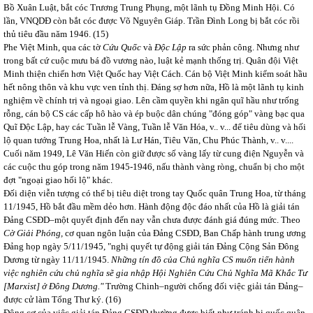
Bồ Xuân Luật, bắt cóc Trương Trung Phụng, một lãnh tụ Đồng Minh Hội. Có
lần, VNQDĐ còn bắt cóc được Võ Nguyên Giáp. Trần Đình Long bị bắt cóc rồi
thủ tiêu đầu năm 1946.
(15)
Phe Việt Minh, qua các tờ
Cứu Quốc
và
Độc Lập
ra sức phản công. Nhưng như
trong bất cứ cuộc mưu bá đồ vương nào, luật kẻ mạnh thống trị. Quân đội Việt
Minh thiện chiến hơn Việt Quốc hay Việt Cách. Cán bộ Việt Minh kiểm soát hầu
hết nông thôn và khu vực ven tỉnh thị. Đáng sợ hơn nữa, Hồ là một lãnh tụ kinh
nghiệm về chính trị và ngoại giao. Lên cầm quyền khi ngân quĩ hầu như trống
rỗng, cán bộ CS các cấp hô hào và ép buộc dân chúng "đóng góp" vàng bạc qua
Quĩ Độc Lập, hay các Tuần lễ Vàng, Tuần lễ Văn Hóa, v.. v... để tiêu dùng và hối
lộ quan tướng Trung Hoa, nhất là Lư Hán, Tiêu Văn, Chu Phúc Thành, v.. v....
Cuối năm 1949, Lê Văn Hiến còn giữ được số vàng lấy từ cung điện Nguyễn và
các cuộc thu góp trong năm 1945-1946, nấu thành vàng ròng, chuẩn bị cho một
đợt "ngoại giao hối lộ" khác.
Đối diện viễn tượng có thể bị tiêu diệt trong tay Quốc quân Trung Hoa, từ tháng
11/1945, Hồ bắt đầu mềm dẻo hơn. Hành động độc đáo nhất của Hồ là giải tán
Đảng CSĐD–một quyết định đến nay vẫn chưa được đánh giá đúng mức. Theo
Cờ Giải Phóng,
cơ quan ngôn luận của Đảng CSĐD, Ban Chấp hành trung ương
Đảng họp ngày 5/11/1945, "nghị quyết tự động giải tán Đảng Cộng Sản Đông
Dương từ ngày 11/11/1945.
Những tín đồ của Chủ nghĩa CS muốn tiến hành
việc nghiên cứu chủ nghĩa sẽ gia nhập Hội Nghiên Cứu Chủ Nghĩa Mã Khắc Tư
[Marxist] ở Đông Dương."
Trường Chinh–người chống đối việc giải tán Đảng–
được cử làm Tổng Thư ký.
(16)
Động cơ của việc giải tán Đảng CSĐD thường được biết như tránh bị quốc quân