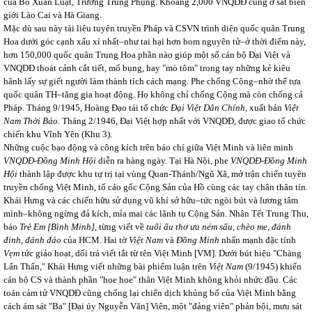
của Bồ Xuân Luật, Trương Trung Phụng. Khoảng 2,000 VNQDĐ cũng ở sát biên
giới Lào Cai và Hà Giang.
Mặc dù sau này tài liệu tuyên truyền Pháp và CSVN trình diện quốc quân Trung
Hoa dưới góc cạnh xấu xí nhất–như tai hại hơn bom nguyên tử–ở thời điểm này,
hơn 150,000 quốc quân Trung Hoa phần nào giúp một số cán bộ Đại Việt và
VNQDĐ thoát cảnh cắt tiết, mổ bụng, hay "mò tôm" trong tay những kẻ kiêu
hãnh lấy sự giết người làm thành tích cách mạng. Phe chống Cộng–nhờ thế tựa
quốc quân TH–tăng gia hoạt động. Họ không chỉ chống Cộng mà còn chống cả
Pháp. Tháng 9/1945, Hoàng Đạo tái tổ chức
Đại Việt Dân Chính,
xuất bản
Việt
Nam Thời Báo
. Tháng 2/1946, Đại Việt hợp nhất với VNQDĐ, được giao tổ chức
chiến khu Vĩnh Yên (Khu 3).
Những cuộc bạo động và công kích trên báo chí giữa Việt Minh và liên minh
VNQDĐ-Đồng Minh Hội
diễn ra hàng ngày. Tại Hà Nội, phe
VNQDĐ-Đồng Minh
Hội
thành lập được khu tự trị tại vùng Quan-Thánh/Ngũ Xã, mở trận chiến tuyên
truyền chống Việt Minh, tố cáo gốc Cộng Sản của Hồ cùng các tay chân thân tín.
Khái Hưng và các chiến hữu sử dụng vũ khí sở hữu–tức ngòi bút và lương tâm
mình–không ngừng đả kích, mỉa mai các lãnh tụ Cộng Sản. Nhân Tết Trung Thu,
báo
Trẻ Em [Bình Minh],
từng viết về
tuổi ấu thơ ưa ném sấu, chèo me, đánh
đinh, đánh đáo
của HCM. Hai tờ
Việt Nam
và
Đồng Minh
nhấn mạnh đặc tính
Vẹm
tức giảo hoạt, dối trá viết tắt từ tên Việt Minh [VM]. Dưới bút hiệu "Chàng
Lẩn Thẩn," Khái Hưng viết những bài phiếm luận trên
Việt Nam
(9/1945) khiến
cán bộ CS và thành phần "hoe hoe" thân Việt Minh không khỏi nhức đầu. Các
toán cảm tử VNQDĐ cũng chống lại chiến dịch khủng bố của Việt Minh bằng
cách ám sát "Ba" [Đại úy Nguyễn Văn] Viên, một "đảng viên" phản bội, mưu sát