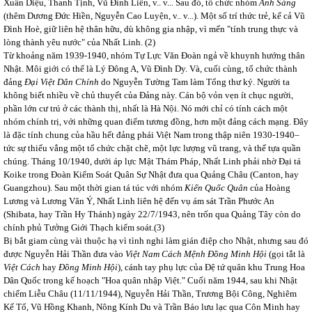
Xuân Diệu, Thanh Tịnh, Vũ Đình Liên, v.. v... Sau đó, tổ chức nhóm
Ánh Sáng
(thêm Dương Đức Hiền, Nguyễn Cao Luyện, v.. v...). Một số trí thức trẻ, kể cả Vũ
Đình Hoè, giữ liên hệ thân hữu, dù không gia nhập, vì mến "tính trung thực và
lòng thành yêu nước" của Nhất Linh.
(2)
Từ khoảng năm 1939-1940, nhóm Tự Lực Văn Đoàn ngả về khuynh hướng thân
Nhật. Môi giới có thể là Lý Đông A, Vũ Đình Dy. Và, cuối cùng, tổ chức thành
đảng
Đại Việt Dân Chính
do Nguyễn Tường Tam làm Tổng thư ký. Người ta
không biết nhiều về chủ thuyết của Đảng này. Cán bộ vỏn vẹn ít chục người,
phần lớn cư trú ở các thành thị, nhất là Hà Nội. Nó mới chỉ có tính cách một
nhóm chính trị, với những quan điểm tương đồng, hơn một đảng cách mạng. Đây
là đặc tính chung của hầu hết đảng phái Việt Nam trong thập niên 1930-1940–
tức sự thiếu vắng một tổ chức chặt chẽ, một lực lượng vũ trang, và thế tựa quần
chúng. Tháng 10/1940, dưới áp lực Mật Thám Pháp, Nhất Linh phải nhờ Đại tá
Koike trong Đoàn Kiểm Soát Quân Sự Nhật đưa qua Quảng Châu (Canton, hay
Guangzhou). Sau một thời gian tá túc với nhóm
Kiến Quốc Quân
của Hoàng
Lương và Lương Văn Ý, Nhất Linh liên hệ đến vụ ám sát Trần Phước An
(Shibata, hay Trần Hy Thánh) ngày 22/7/1943, nên trốn qua Quảng Tây còn do
chính phủ Tưởng Giới Thạch kiểm soát.(
3)
Bị bắt giam cùng vài thuộc hạ vì tình nghi làm gián điệp cho Nhật, nhưng sau đó
được Nguyễn Hải Thần đưa vào
Việt Nam
Cách Mệnh Đồng Minh Hội
(gọi tắt là
Việt Cách
hay
Đồng Minh Hội
), cánh tay phụ lực của Đệ tứ quân khu Trung Hoa
Dân Quốc trong kế hoạch "Hoa quân nhập Việt." Cuối năm 1944, sau khi Nhật
chiếm Liễu Châu (11/11/1944), Nguyễn Hải Thần, Trương Bội Công, Nghiêm
Kế Tổ, Vũ Hồng Khanh, Nông Kính Du và Trần Báo lưu lạc qua Côn Minh hay