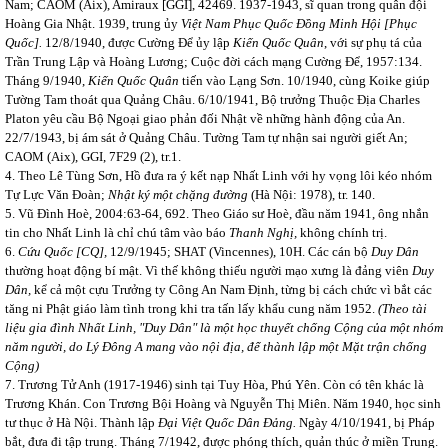
Nam; CAOM (Aix), Amiraux [GGI], 42469. 1937-1943, sĩ quan trong quân đội
Hoàng Gia Nhật. 1939, trung ủy
Việt Nam Phục Quốc Đồng Minh Hội [Phục
Quốc].
12/8/1940, được Cường Để ủy lập
Kiến Quốc Quân
, với sự phụ tá của
Trần Trung Lập và Hoàng Lương; Cuộc đời cách mạng Cường Để, 1957:134.
Tháng 9/1940,
Kiến Quốc Quân
tiến vào Lạng Sơn. 10/1940, cùng Koike giúp
Tường Tam thoát qua Quảng Châu. 6/10/1941, Bộ trưởng Thuộc Địa Charles
Platon yêu cầu Bộ Ngoại giao phản đối Nhật về những hành động của An.
22/7/1943, bị ám sát ở Quảng Châu. Tường Tam tự nhận sai người giết An;
CAOM (Aix), GGI, 7F29 (2), tr.1.
4. Theo Lê Tùng Sơn, Hồ đưa ra ý kết nạp Nhất Linh với hy vọng lôi kéo nhóm
Tự Lực Văn Đoàn;
Nhật ký một chặng đường
(Hà Nội: 1978), tr.
140.
5. Vũ Đình Hoè, 2004:63-64, 692. Theo Giáo sư Hoè, đầu năm 1941, ông nhắn
tin cho Nhất Linh là chỉ chú tâm vào báo
Thanh Nghị,
không chính trị.
6.
Cứu Quốc [CQ],
12/9/1945; SHAT (Vincennes), 10H.
Các cán bộ
Duy Dân
thường hoạt động bí mật. Vì thế không thiếu người mạo xưng là đảng viên
Duy
Dân,
kể cả một cựu Trưởng ty Công An Nam Định, từng bị cách chức vì bắt các
tăng ni Phật giáo làm tình trong khi tra tấn lấy khẩu cung năm 1952.
(Theo tài
liệu gia đình Nhất Linh, "Duy Dân" là một học thuyết chống Cộng của một nhóm
năm người, do Lý Đông A mang vào nội địa, để thành lập một Mặt trận chống
Cộng)
7. Trương Tử Anh (1917-1946) sinh tại Tuy Hòa, Phú Yên. Còn có tên khác là
Trương Khán. Con Trương Bội Hoàng và Nguyễn Thị Miên. Năm 1940, học sinh
tư thục ở Hà Nội. Thành lập
Đại Việt Quốc Dân Đảng.
Ngày 4/10/1941, bị Pháp
bắt, đưa đi tập trung. Tháng 7/1942, được phóng thích, quản thúc ở miền Trung.