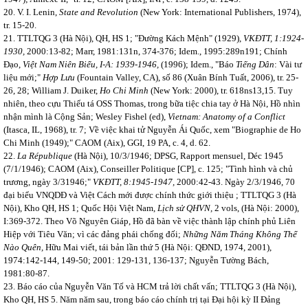
20. V. I. Lenin,
State and Revolution
(New York: International Publishers, 1974),
tr. 15-20.
21. TTLTQG 3 (Hà Nội), QH, HS 1; "Đường Kách Mệnh" (1929),
VKĐTT, 1:1924-
1930,
2000:13-82; Marr, 1981:131n, 374-376; Idem., 1995:289n191; Chính
Đạo,
Việt Nam Niên Biểu, I-A: 1939-1946,
(1996); Idem., "Báo
Tiếng Dân
: Vài tư
liệu mới;"
Hợp Lưu
(Fountain Valley, CA), số 86 (Xuân Bính Tuất, 2006), tr. 25-
26, 28; William J. Duiker,
Ho Chi Minh
(New York: 2000), tr. 618ns13,15. Tuy
nhiên, theo cựu Thiếu tá OSS Thomas, trong bữa tiệc chia tay ở Hà Nội, Hồ nhìn
nhận mình là Cộng Sản; Wesley Fishel (ed),
Vietnam: Anatomy of a Conflict
(Itasca, IL, 1968), tr. 7; Về việc khai tử Nguyễn Ái Quốc, xem "Biographie de Ho
Chi Minh (1949);" CAOM (Aix), GGI, 19 PA, c. 4, d. 62.
22.
La République
(Hà Nội), 10/3/1946; DPSG, Rapport mensuel, Déc 1945
(7/1/1946); CAOM (Aix), Conseiller Politique [CP], c.
125; "Tình hình và chủ
trương, ngày 3/31946;"
VKĐTT, 8:1945-1947,
2000:42-43. Ngày 2/3/1946, 70
đại biểu VNQDĐ và Việt Cách mới được chính thức giới thiệu ; TTLTQG 3 (Hà
Nội), Kho QH, HS 1; Quốc Hội Việt Nam,
Lịch sử QHVN,
2 vols, (Hà Nội: 2000),
I:369-372. Theo Võ Nguyên Giáp, Hồ đã bàn về việc thành lập chính phủ Liên
Hiệp với Tiêu Văn; vì các đảng phái chống đối;
Những Năm Tháng Không Thể
Nào Quên,
Hữu Mai viết, tái bản lần thứ 5 (Hà Nội: QĐND, 1974, 2001),
1974:142-144, 149-50; 2001: 129-131, 136-137; Nguyễn Tường Bách,
1981:80-87.
23. Báo cáo của Nguyễn Văn Tố và HCM trả lời chất vấn; TTLTQG 3 (Hà Nội),
Kho QH, HS 5. Năm năm sau, trong báo cáo chính trị tại Đại hội kỳ II Đảng