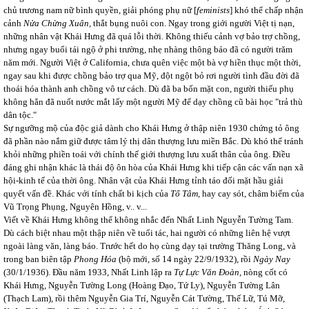
chủ trương nam nữ bình quyền, giải phóng phụ nữ [
feminists
] khó thể chấp nhận
cảnh
Nửa Chừng Xuân,
thắt bụng nuôi con. Ngay trong giới người Việt tị nạn,
những nhân vật Khái Hưng đã quá lỗi thời. Không thiếu cảnh vợ bảo trợ chồng,
nhưng ngay buổi tái ngộ ở phi trường, nhẹ nhàng thông báo đã có người trăm
năm mới. Người Việt ở California, chưa quên việc một bà vợ hiền thục một thời,
ngay sau khi được chồng bảo trợ qua Mỹ, đột ngột bỏ rơi người tình đầu đời đã
thoái hóa thành anh chồng vô tư cách. Dù đã ba bốn mặt con, người thiếu phụ
không hẳn đã nuốt nước mắt lấy một người Mỹ để dạy chồng cũ bài học "trả thù
dân tộc."
Sự ngưỡng mộ của độc giả dành cho Khái Hưng ở thập niên 1930 chứng tỏ ông
đã phần nào nắm giữ được tâm lý thị dân thượng lưu miền Bắc. Dù khó thể tránh
khỏi những phiền toái với chính thế giới thượng lưu xuất thân của ông. Điều
đáng ghi nhận khác là thái độ ôn hòa của Khái Hưng khi tiếp cận các vấn nạn xã
hội-kinh tế của thời ông. Nhân vật của Khái Hưng tỉnh táo đối mặt hầu giải
quyết vấn đề. Khác với tính chất bi kịch của
Tố Tâm,
hay cay sót, châm biếm của
Vũ Trọng Phụng, Nguyên Hồng, v.. v...
Viết về Khái Hưng không thể không nhắc đến Nhất Linh Nguyễn Tường Tam.
Dù cách biệt nhau một thập niên về tuổi tác, hai người có những liên hệ vượt
ngoài làng văn, làng báo. Trước hết do họ cùng dạy tại trường Thăng Long, và
trong ban biên tập
Phong Hóa
(bộ mới, số 14 ngày 22/9/1932), rồi
Ngày Nay
(30/1/1936). Đầu năm 1933, Nhất Linh lập ra
Tự Lực Văn Đoàn,
nòng cốt có
Khái Hưng, Nguyễn Tường Long (Hoàng Đạo, Tứ Ly), Nguyễn Tường Lân
(Thạch Lam), rồi thêm Nguyễn Gia Trí, Nguyễn Cát Tường, Thế Lữ, Tú Mỡ,