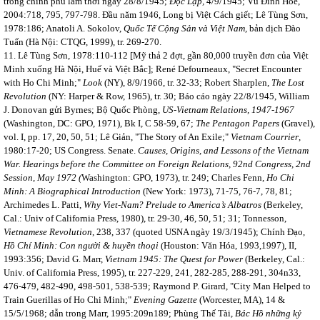
trong chính phủ lâm thời ngày 28/8/1945;
Độc Lập,
4/9/1945; Vũ Đình Hoè,
2004:718, 795, 797-798. Đầu năm 1946, Long bị Việt Cách giết; Lê Tùng Sơn,
1978:186; Anatoli A. Sokolov,
Quốc Tế Cộng Sản và Việt Nam,
bản dịch Đào
Tuấn (Hà Nội: CTQG, 1999), tr. 269-270.
11. Lê Tùng Sơn, 1978:110-112 [Mỹ thả 2 đợt, gần 80,000 truyền đơn của Việt
Minh xuống Hà Nội, Huế và Việt Bắc]; René Defourneaux, "Secret Encounter
with Ho Chi Minh;"
Look
(NY), 8/9/1966, tr. 32-33; Robert Sharplen,
The Lost
Revolution
(NY: Harper & Row, 1965), tr. 30; Báo cáo ngày 22/8/1945, William
J. Donovan gửi Byrnes; Bộ Quốc Phòng,
US-Vietnam Relations, 1947-1967
(Washington, DC: GPO, 1971), Bk I, C 58-59, 67;
The Pentagon Papers
(Gravel),
vol. I, pp. 17, 20, 50, 51; Lê Giản, "The Story of An Exile;"
Vietnam Courrier
,
1980:17-20; US Congress. Senate.
Causes, Origins, and Lessons of the Vietnam
War. Hearings before the Committee on Foreign Relations, 92nd Congress, 2nd
Session, May 1972 (
Washington: GPO, 1973), tr. 249; Charles Fenn,
Ho Chi
Minh: A Biographical Introduction
(New York: 1973), 71-75, 76-7, 78, 81;
Archimedes L. Patti,
Why Viet-Nam?
Prelude to America’s Albatros
(Berkeley,
Cal.: Univ of California Press, 1980), tr. 29-30, 46, 50, 51; 31; Tonnesson,
Vietnamese Revolution
, 238, 337 (quoted USNA ngày 19/3/1945); Chính Đạo,
Hồ Chí Minh: Con người & huyền thoại
(Houston: Văn Hóa, 1993,1997), II,
1993:356; David G. Marr,
Vietnam 1945: The Quest for Power
(Berkeley, Cal.:
Univ. of California Press, 1995), tr. 227-229, 241, 282-285, 288-291, 304n33,
476-479, 482-490, 498-501, 538-539; Raymond P. Girard, "City Man Helped to
Train Guerillas of Ho Chi Minh;"
Evening Gazette
(Worcester, MA), 14 &
15/5/1968; dẫn trong Marr, 1995:209n189; Phùng Thế Tài,
Bác Hồ những kỷ