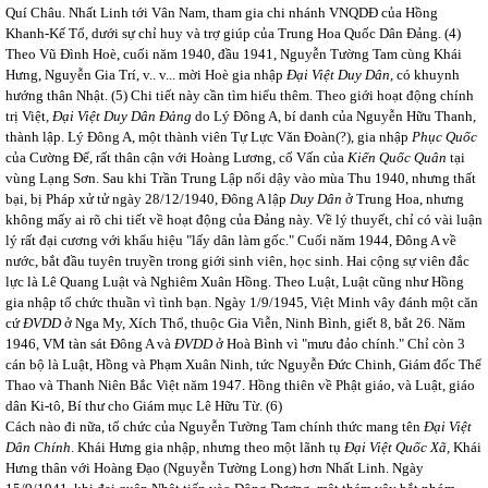
Quí Châu. Nhất Linh tới Vân Nam, tham gia chi nhánh VNQDĐ của Hồng
Khanh-Kế Tổ, dưới sự chỉ huy và trợ giúp của Trung Hoa Quốc Dân Đảng.
(4)
Theo Vũ Đình Hoè, cuối năm 1940, đầu 1941, Nguyễn Tường Tam cùng Khái
Hưng, Nguyễn Gia Trí, v.. v... mời Hoè gia nhập
Đại Việt Duy Dân,
có khuynh
hướng thân Nhật.
(5) Chi tiết này cần tìm hiểu thêm. Theo giới hoạt động chính
trị Việt,
Đại Việt Duy Dân Đảng
do Lý Đông A, bí danh của Nguyễn Hữu Thanh,
thành lập. Lý Đông A, một thành viên Tự Lực Văn Đoàn(?), gia nhập
Phục Quốc
của Cường Để, rất thân cận với Hoàng Lương, cố Vấn của
Kiến Quốc Quân
tại
vùng Lạng Sơn. Sau khi Trần Trung Lập nổi dậy vào mùa Thu 1940, nhưng thất
bại, bị Pháp xử tử ngày 28/12/1940, Đông A lập
Duy Dân
ở Trung Hoa, nhưng
không mấy ai rõ chi tiết về hoạt động của Đảng này. Về lý thuyết, chỉ có vài luận
lý rất đại cương với khẩu hiệu "lấy dân làm gốc." Cuối năm 1944, Đông A về
nước, bắt đầu tuyên truyền trong giới sinh viên, học sinh. Hai cộng sự viên đắc
lực là Lê Quang Luật và Nghiêm Xuân Hồng. Theo Luật, Luật cũng như Hồng
gia nhập tổ chức thuần vì tình bạn. Ngày 1/9/1945, Việt Minh vây đánh một căn
cứ
ĐVDD
ở Nga My, Xích Thổ, thuộc Gia Viễn, Ninh Bình, giết 8, bắt 26. Năm
1946, VM tàn sát Đông A và
ĐVDD
ở Hoà Bình vì "mưu đảo chính." Chỉ còn 3
cán bộ là Luật, Hồng và Phạm Xuân Ninh, tức Nguyễn Đức Chinh, Giám đốc Thể
Thao và Thanh Niên Bắc Việt năm 1947. Hồng thiên về Phật giáo, và Luật, giáo
dân Ki-tô, Bí thư cho Giám mục Lê Hữu Từ. (6)
Cách nào đi nữa, tổ chức của Nguyễn Tường Tam chính thức mang tên
Đại Việt
Dân Chính
. Khái Hưng gia nhập, nhưng theo một lãnh tụ
Đại Việt Quốc Xã,
Khái
Hưng thân với Hoàng Đạo (Nguyễn Tường Long) hơn Nhất Linh. Ngày