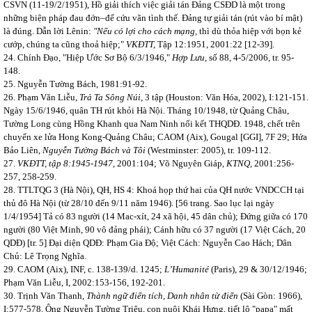
CSVN (11-19/2/1951), Hồ giải thích việc giải tán Đảng CSĐD là một trong
những biện pháp đau đớn–để cứu vãn tình thế. Đảng tự giải tán (rút vào bí mật)
là đúng. Dẫn lời Lênin:
"Nếu có lợi cho cách mạng,
thì dù thỏa hiệp với bọn kẻ
cướp, chúng ta cũng thoả hiệp;"
VKĐTT,
Tập 12:1951, 2001:22 [12-39].
24. Chính Đạo, "Hiệp Ước Sơ Bộ 6/3/1946,"
Hợp Lưu,
số 88, 4-5/2006, tr. 95-
148.
25. Nguyễn Tường Bách, 1981:91-92.
26. Phạm Văn Liễu,
Trả Ta Sông Núi,
3 tập (Houston: Văn Hóa, 2002), I:121-151.
Ngày 15/6/1946, quân TH rút khỏi Hà Nội. Tháng 10/1948, từ Quảng Châu,
Tường Long cùng Hồng Khanh qua Nam Ninh nối kết THQDĐ. 1948, chết trên
chuyến xe lửa Hong Kong-Quảng Châu; CAOM (Aix), Gougal [GGI], 7F 29; Hứa
Bảo Liên,
Nguyễn Tường Bách và Tôi
(Westminster: 2005), tr. 109-112.
27.
VKĐTT, tập 8:1945-1947,
2001:104; Võ Nguyên Giáp,
KTNQ,
2001:256-
257, 258-259.
28. TTLTQG 3 (Hà Nội), QH, HS 4: Khoá họp thứ hai của QH nước VNDCCH tại
thủ đô Hà Nội (từ 28/10 đến 9/11 năm 1946). [56 trang. Sao lục lại ngày
1/4/1954] Tả có 83 người (14 Mac-xít, 24 xã hội, 45 dân chủ); Đứng giữa có 170
người (80 Việt Minh, 90 vô đảng phái); Cánh hữu có 37 người (17 Việt Cách, 20
QDĐ) [tr. 5] Đại diện QDĐ: Phạm Gia Độ; Việt Cách: Nguyễn Cao Hách; Dân
Chủ: Lê Trọng Nghĩa.
29. CAOM (Aix), INF, c. 138-139/d. 1245;
L’Humanité
(Paris), 29 & 30/12/1946;
Phạm Văn Liễu, I, 2002:153-156, 192-201.
30. Trịnh Văn Thanh,
Thành ngữ điển tích, Danh nhân từ điển
(Sài Gòn: 1966),
I:577-578. Ông Nguyễn Tường Triệu, con nuôi Khái Hưng, tiết lộ "papa" mất