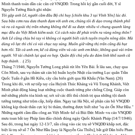
Minh thanh toán dần các căn cứ VNQDĐ. Trong hồi ký gần cuối đời, Y sĩ
Nguyễn Tường Bách ghi nhận:
Tôi gặp anh Lê, người cầm đầu Bộ chỉ huy [chiến khu 3 tại Vĩnh Yên] lúc đó.
Sau bữa cơm rau dưa thanh đạm với anh em, chúng tôi đi dạo trong thành phố
và ra cả ngoài thị trấn nhưng không thể đi xa được nhiều vì chung quanh làng
mạc đều do Việt Minh kiểm soát. Có cách nào để phát triển ra vùng nông thôn?
Anh Lê cũng chịu bó tay vì không có người biết cách tuyên truyền nông dân. Mà
dùng võ lực thì chỉ có vài chục tay súng. Muốn giữ vững thị trấn cũng đủ hụt
hơn rồi. Tất cả anh em, kể cả đảng viên và các anh em khác, không quá vài trăm
người. Về tài chánh lại quá eo hẹp. Quân đội chủ yếu do đám lính khố xanh cũ
hợp thành.
.
.( 25)
Tháng 7/1946, Nguyễn Tường Long phải rút lên Yên Bái. Ít lâu sau, chạy qua
Côn Minh, sau vụ thảm sát cán bộ huấn luyện Nhật của trường Lục quân Trần
Quốc Tuấn ở gần Hồ Kiều, cây cầu biên giới qua Hà Khẩu (Vân Nam).
(26)
Trong khi đó, với sự tiếp tay của Huỳnh Thúc Kháng và Vũ Trọng Khánh, Việt
Minh phát động hàng loạt những cuộc thanh trừng phe chống Cộng. Giáp còn
mở những phiên tòa hình sự, xét xử các đối thủ chính trị qua những tội danh
tưởng tượng như trộm cắp, hiếp dâm. Ngay tại Hà Nội, số phận cán bộ VNQDĐ
không kịp thoát thân cực kỳ bi thảm, thường được biết như
"vụ án Ôn Như Hầu."
Những người cầm đầu công an Việt Minh–kể cả Bùi Đức Minh–vu cáo VNQDĐ
mưu toan bắt tay Pháp làm đảo chính đúng ngày Quốc Khánh Pháp (14/7/1946).
Sau đó, trong hai ngày 12-13/7, tấn công vào các trụ sở VNQDĐ khắp nơi, đặc
biệt là trụ sở số 7 Ôn Như Hầu [nay là Nguyễn Gia Thiều], bắt giữ Dân biểu Phan