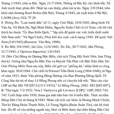
Tháng 1/1943, trốn ra Bắc. Ngày 21/7/1944, Thống sứ Bắc Kỳ cho lệnh bắt, Tử
Anh tuyệt thực phản đối. Nhật lại can thiệp, phải trả tự do. Ngày 2/9/1944, trốn
khỏi nhà thương René Robin (Hà Nội). Tháng 3/1945, tái xuất hiện ở Hà Nội;
CAOM (Aix), GGI, 7F 29.
8.
Thông Tin,
"Loại tranh đấu" số 11, ngày Chủ Nhật, 10/6/1945, đăng hình Vũ
Văn An, Vũ Đình Dy, Ngô Đình Diệm, Nguyễn Xuân Chữ và Lê Toàn, với lời chú
thích họ thuộc "Ủy Ban Kiến Quốc," "lập nên để gánh vác việc kiến thiết nước
Việt Nam mới;" Vũ Ngự Chiêu,
Phía bên kia cuộc cách mạng 1945: Đế quốc Việt
Nam (3-8/1945)
(Houston: Văn Hóa, 1996).
9.
Tin Mới,
9/6/1945;
Sài Gòn,
12/6/1945;
Tin Tức,
30/7/1945;
Hải Phòng,
31/7/1945;
L’Opinion-Impartial,
1/8/1945.
10.
Dân Chủ Đảng
do Dương Đức Hiền, chủ tịch Tổng Hội Sinh Viên, làm Tổng
thư ký. Giống như Nguyễn Hữu Thọ và Huỳnh Tấn Phát với
Mặt Trận Dân Tộc
Giải Phóng Miền Nam
sau này, Hiền chỉ giữ vai "phỗng đá," nhận lệnh ra công
khai ngày 30/6/1944. Chủ chốt là Pehznef Trần Đình Long (1904-1946), từ Nga
về năm 1931, được Văn phòng Đông Dương của Ban Phương Đông Quốc Tế
Cộng Sản dự trù sẽ thay Lê Hồng Phong nếu có chuyện bất trắc. "Báo cáo của
LHP tại Đại Hội VII QTCS (15/1/1935);"
Lê Hồng Phong
, 2002: 685 [685-697],
& "Thư ngày 7/2/1932, Vera I. Vasilyeva gửi Litvinov [LHP];"
LHP,
2002:742-
743. Cuối thập niên 1930, tham gia mặt trận báo chí ở miền Bắc. Thực sự nắm
Đảng Dân Chủ
từ tháng 8/1945. Nhân vật tích cực khác là Hoàng Minh Chính,
Thư ký Đảng Đoàn Thanh Niên, Lê Trọng Nghĩa (Đoàn Xuân Tín), cán bộ tình
báo. Do đề cử của những ngưới này, Hoè và Hiền được đại diện Đảng Dân Chủ