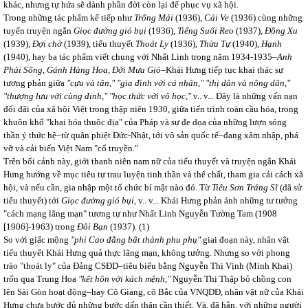
khác, nhưng tự hứa sẽ dành phần đời còn lại để phục vụ xã hội.
Trong những tác phẩm kế tiếp như
Trống Mái
(1936),
Cái Ve
(1936) cùng những
tuyển truyện ngắn
Giọc đường gió bụi
(1936),
Tiếng Suối Reo
(1937),
Đồng Xu
(1939),
Đợi chờ
(1939), tiểu thuyết
Thoát Ly
(1936),
Thừa Tự
(1940),
Hạnh
(1940), hay ba tác phẩm viết chung với Nhất Linh trong năm 1934-1935–
Anh
Phải Sống, Gánh Hàng Hoa, Đời Mưa Gió
–Khái Hưng tiếp tục khai thác sự
tương phản giữa
"cựu và tân," "gia đình với cá nhân," "thị dân và nông dân,"
"thượng lưu với cùng đinh," "học thức với vô
học,"
v.. v... Đây là những vấn nạn
đối đãi của xã hội Việt trong thập niên 1930, giữa tiến trình toàn cầu hóa, trong
khuôn khổ "khai hóa thuộc địa" của Pháp và sự đe dọa của những lượn sóng
thần ý thức hệ–từ quân phiệt Đức-Nhật, tới vô sản quốc tế–đang xâm nhập, phá
vỡ và cải biến Việt Nam "cổ truyền."
Trên bối cảnh này, giới thanh niên nam nữ của tiểu thuyết và truyện ngắn Khái
Hưng hướng về mục tiêu tự trau luyện tinh thần và thể chất, tham gia cải cách xã
hội, và nếu cần, gia nhập một tổ chức bí mật nào đó. Từ
Tiêu Sơn Tráng Sĩ
(dã sử
tiểu thuyết) tới
Giọc đường gió bụi,
v.. v... Khái Hưng phản ánh những tư tưởng
"cách mạng lãng mạn" tương tự như Nhất Linh Nguyễn Tường Tam (1908
[1906]-1963) trong
Đôi Bạn
(1937).
(1)
So với giấc mộng
"phi Cao đẳng bất thành phu phụ"
giai đoạn này, nhân vật
tiểu thuyết Khái Hưng quả thực lãng mạn, không tưởng. Nhưng so với phong
trào "thoát ly" của Đảng CSĐD–tiêu biểu bằng Nguyễn Thị Vịnh (Minh Khai)
trốn qua Trung Hoa
"kết hôn với kách mệnh,"
Nguyễn Thị Thập bỏ chồng con
lên Sài Gòn hoạt động–hay Cô Giang, cô Bắc của VNQDĐ, nhân vật nữ của Khái
Hưng chưa bước đủ những bước dấn thân cần thiết. Và, đã hẳn, với những người