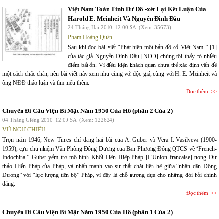
Việt Nam Toàn Tỉnh Dư Đồ -xét Lại Kết Luận Của
Harold E. Meinheit Và Nguyễn Đình Đầu
24 Tháng Hai 2010
12:00 SA
(Xem: 35673)
Phạm Hoàng Quân
Sau khi đọc bài viết “Phát hiện một bản đồ cổ Việt Nam ” [1]
của tác giả Nguyễn Đình Đầu [NĐĐ] chúng tôi thấy có nhiều
điểm bất ổn. Vì điều kiện khách quan chưa thể xác định vấn đề
một cách chắc chắn, nên bài viết này xem như cùng với độc giả, cùng với H. E. Meinheit và
ông NĐĐ thảo luận và tìm hiểu thêm.
Đọc thêm
Chuyến Đi Cầu Viện Bí Mật Năm 1950 Của Hồ (phần 2 Của 2)
04 Tháng Giêng 2010
12:00 SA
(Xem: 122624)
VŨ NGỰ CHIÊU
Trọn năm 1946, New Times chỉ đăng hai bài của A. Guber và Vera I. Vasilyeva (1900-
1959), cựu chủ nhiệm Văn Phòng Đông Dương của Ban Phương Đông QTCS về “French-
Indochina.” Guber yểm trợ mô hình Khối Liên Hiệp Pháp [L’Union francaise] trong Dự
thảo Hiến Pháp của Pháp, và nhấn mạnh vào sự thắt chặt liên hệ giữa “nhân dân Đông
Dương” với “lực lượng tiến bộ” Pháp, vì đây là chỗ nương dựa cho những đòi hỏi chính
đáng.
Đọc thêm
Chuyến Đi Cầu Viện Bí Mật Năm 1950 Của Hồ (phần 1 Của 2)