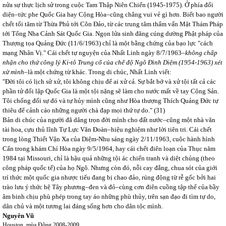
nửa sự thực lịch sử trong cuộc Tam Thập Niên Chiến (1945-1975). Ở phía đối
diện–tức phe Quốc Gia hay Cộng Hòa–cũng chẳng vui vẻ gì hơn. Biết bao người
chết tối tăm từ Thừa Phủ tới Côn Đảo, từ các trung tâm thẩm vấn Mật Thám Pháp
tới Tổng Nha Cảnh Sát Quốc Gia. Ngọn lửa sinh đăng cúng dường Phật pháp của
Thượng tọa Quảng Đức (11/6/1963) chỉ là một bằng chứng của bạo lực "cách
mạng Nhân Vị." Cái chết tự nguyện của Nhất Linh ngày 8/7/1963–
không chấp
nhận cho thứ công lý Ki-tô Trung cổ của chế độ Ngô Đình Diệm (1954-1963) xét
xử mình
–là một chứng từ khác. Trong di chúc, Nhất Linh viết:
"Đời tôi có lịch sử xử, tôi không chịu để ai xử cả. Sự bắt bớ và xử tội tất cả các
phần tử đối lập Quốc Gia là một tội nặng sẽ làm cho nước mất về tay Cộng Sản.
Tôi chống đối sự đó và tự hủy mình cũng như Hòa thượng Thích Quảng Đức tự
thiêu để cảnh cáo những người chà đạp mọi thứ tự do." (31)
Bản di chúc của người đã dâng trọn đời mình cho đất nước–cũng một nhà văn
tài hoa, cựu thủ lĩnh Tự Lực Văn Đoàn–hiệu nghiệm như lời tiên tri. Cái chết
trong lòng Thiết Vận Xa của Diệm-Nhu sáng ngày 2/11/1963, cuộc hành hình
Cẩn trong khám Chí Hòa ngày 9/5/1964, hay cái chết điên loạn của Thục năm
1984 tại Missouri, chỉ là hậu quả những tội ác chiến tranh và diệt chủng (theo
công pháp quốc tế) của họ Ngô. Nhưng còn đó, nỗi cay đắng, chua sót của giới
trí thức một quốc gia nhược tiểu đang bị chao đảo, rúng động từ rễ gốc bởi hai
trào lưu ý thức hệ Tây phương–đen và đỏ–cùng cơn điên cuồng tập thể của bầy
âm binh chịu phù phép trong tay áo những phù thủy, trên sạn đạo đi tìm tự do,
dân chủ và một tương lai đáng sống hơn cho dân tộc mình.
Nguyên Vũ
Houston, mùa Đông 2008-2009