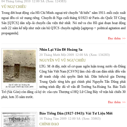
04 Tháng Giêng 2010
12:00 SA
(Xem: 124383)
VŨ NGỰ CHIÊU
Trong đời hoạt động của Hồ Chí Minh–ngoại trừ chuyến “đi biển” năm 1911–mỗi cuộc xuất
ngoại đều có sứ mạng riêng. Chuyến đi Nga cuối tháng 6/1923 từ Paris–do Quốc Tế Cộng
Sản [QTCS] dàn xếp–là chuyến cầu viện thứ nhất. Nó mở ra cho Hồ giai đoạn hoạt động
suốt 22 năm kế tiếp như một cán bộ QTCS chuyên nghiệp [agitprop = political agitation and
propaganda].
Đọc thêm
Nhìn Lại Vấn Đề Hoàng Sa
20 Tháng Mười Một 2009
12:00 SA
(Xem: 134283)
NGUYÊN VŨ VŨ NGỰ CHIÊU
LTG: M ới đây, một số cơ quan ngôn luận trong nước–do Đảng
Cộng Sản Việt Nam [CSVN] làm chủ–đã can đảm nhắc đến vấn
đề tranh chấp chủ quyền lãnh hải. Dân biểu/sử gia Dương
Trung Quốc từng kêu gọi chính phủ Nguyễn Tấn Dũng phải
tường trình đầy đủ về vấn đề Trường Sa-Hoàng Sa. Báo Tuổi
Trẻ (Sài Gòn) còn đăng cả ký ức của cựu Thượng sỉ HQ Lữ Công Bảy về trận hải chiến 30
phút, hơn 35 năm trước.
Đọc thêm
Báo Tiếng Dân (1927-1943): Vài Tư Liệu Mới
16 Tháng Tám 2009
12:00 SA
(Xem: 35863)
CHÍNH ĐẠO