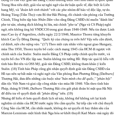
Trung Hoa tiêu diệt, giải tỏa sự nghi ngờ của dư luận quốc tế, đặc biệt là Liên
bang Mỹ, và
"đoàn kết tinh thành"
với các phe nhóm để bảo vệ độc lập, tự do.
Hoàng Tùng (Trần Thọ)–cựu Bí thư Hải Phòng, rồi chánh văn phòng của Trường
Chinh, Tổng biên tập báo
Nhân Dân
–cho rằng Đảng CSĐD chỉ muốn "đánh lừa"
phe tư sản; nhưng địch không bị lừa, mà chính "phe ta" (Nga và CS Pháp) nghi
ngờ, nên không ủng hộ VNDCCH trong giai đoạn 1946-1949. Nếu tin được Linh
mục/Cao ủy d’Argenlieu, chiều ngày 22/2/1946, Maurice Thorez từng khuyến
khích Cao Ủy Đông Dương:
"Quốc kỳ của chúng ta trên hết! Vậy nếu cần đánh,
cứ đánh, nện cho nặng vào."
(17) Theo một cựu nhân viên ngoại giao Hungary,
mùa Thu 1950, Thorez tuyên bố cuộc cách mạng 1945 của HCM đi ngược với
chính sách của Stalin: Stalin muốn Đảng CS Pháp cướp chính quyền trước, và
tuyên bố cho VN độc lập sau. Stalin không tin tưởng Hồ: Hợp tác quá lộ liễu với
tình báo Bri-tên và OSS Mỹ, giải tán Đảng CSĐD, không tham khảo ý kiến
Stalin. (18) Tình báo Pháp cũng ghi nhận quyết định giải tán Đảng CSĐD của
Hồ tạo nên sự bất mãn và nghi ngờ của Văn phòng Ban Phương Đông
[Dalburo]
Thượng Hải, đưa đến những cáo buộc như
"bán mình cho đế quốc," "phản bội"
dân tộc Việt Nam và giai cấp công nhân vào mùa Hè 1946. Vẫn theo tình báo
Pháp, tháng 9/1946,
Dalburo
Thượng Hải còn gửi phái đoàn bí mật qua Hà Nội
để điều tra về quyết định rất
"phản động"
trên. (19)
Nhưng để hiểu rõ hơn quyết định lịch sử này, không thể không xét lại kinh
nghiệm cá nhân của HCM trước ngày lên cầm quyền. Sự tiếp cận với chủ thuyết
Cộng Sản của HCM, cần nhấn mạnh, không do sự quyến rũ hay thâm sâu của
Marxist-Leninism–một hình thái Nga hóa sơ khởi thuyết Karl Marx–mà ngày đó