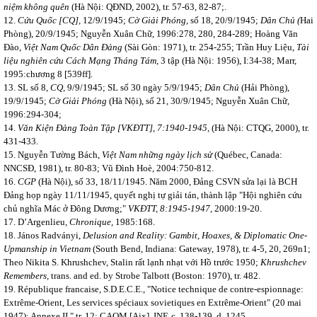
niệm không quên
(Hà Nội: QĐND, 2002), tr. 57-63, 82-87;.
12.
Cứu Quốc [CQ],
12/9/1945;
Cờ Giải Phóng,
số 18, 20/9/1945;
Dân Chủ (
Hai
Phòng), 20/9/1945; Nguyễn Xuân Chữ, 1996:278, 280, 284-289; Hoàng Văn
Đào,
Việt Nam Quốc Dân Đảng
(Sài Gòn: 1971), tr. 254-255; Trần Huy Liệu,
Tài
liệu nghiên cứu Cách Mạng Tháng Tám,
3 tập (Hà Nội: 1956), I:34-38; Marr,
1995:chương 8 [539ff].
13. SL số 8,
CQ,
9/9/1945; SL số 30 ngày 5/9/1945;
Dân Chủ
(Hải Phòng),
19/9/1945;
Cờ Giải Phóng
(Hà Nội), số 21, 30/9/1945; Nguyễn Xuân Chữ,
1996:294-304;
14.
Văn Kiện Đảng Toàn Tập [VKĐTT], 7:1940-1945,
(Hà Nội: CTQG, 2000), tr.
431-433.
15. Nguyễn Tường Bách,
Việt Nam những ngày lịch sử
(Québec, Canada:
NNCSĐ, 1981), tr. 80-83; Vũ Đình Hoè, 2004:750-812.
16.
CGP
(Hà Nội),
số 33, 18/11/1945.
Năm 2000, Đảng CSVN sửa lại là BCH
Đảng họp ngày 11/11/1945, quyết nghị tự giải tán, thành lập "Hội nghiên cứu
chủ nghĩa Mác ở Đông Dương;"
VKĐTT, 8:1945-1947,
2000:19-20.
17. D’Argenlieu
, Chronique,
1985:168.
18. János Radványi,
Delusion and Reality: Gambit, Hoaxes, & Diplomatic One-
Upmanship in Vietnam
(South Bend, Indiana: Gateway, 1978), tr. 4-5, 20, 269n1;
Theo Nikita S. Khrushchev, Stalin rất lạnh nhạt với Hồ trước 1950;
Khrushchev
Remembers,
trans. and ed. by Strobe Talbott (Boston: 1970), tr. 482.
19. République francaise, S.D.E.C.E., "Notice technique de contre-espionnage:
Extrême-Orient, Les services spéciaux sovietiques en Extrême-Orient" (20 mai
1947); Annexe II," tr. 12; CAOM [Aix], INF, c. 138-139, d. 1245.