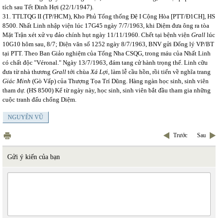
tích sau Tết Đinh Hợi (22/1/1947).
31. TTLTQG II (TP/HCM), Kho Phủ Tổng thống Đệ I Cộng Hòa [PTT/Đ1CH], HS
8500. Nhất Linh nhập viện lúc 17G45 ngày 7/7/1963, khi Diệm đưa ông ra tòa
Mặt Trận xét xử vụ đảo chính hụt ngày 11/11/1960. Chết tại bệnh viện
Grall
lúc
10G10 hôm sau, 8/7; Điện văn số 1252 ngày 8/7/1963, BNV gửi Đổng lý VP/BT
tại PTT. Theo Ban Giảo nghiệm của Tổng Nha CSQG, trong máu của Nhất Linh
có chất độc "Véronal." Ngày 13/7/1963, đám tang cử hành trọng thể. Linh cữu
đưa từ nhà thương
Grall
tới chùa
Xá Lợi,
làm lễ cầu hồn, rồi tiến về nghĩa trang
Giác Minh
(Gò Vấp) của Thượng Tọa Trí Dũng. Hàng ngàn học sinh, sinh viên
tham dự. (HS 8500) Kể từ ngày này, học sinh, sinh viên bắt đầu tham gia những
cuộc tranh đấu chống Diệm.
NGUYÊN VŨ
Trước
Sau
Gửi ý kiến của bạn