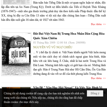
Bán tuần báo Tiếng Dân là một cơ quan ngôn luận tư nhân, độc
lập đầu tiên tại An Nam (Trung Kỳ). Dưới sự điều khiển của Tiến sĩ Huỳnh Thúc Kháng
(1876-1947)—một nho gia thuộc trường phái duy tân theo kiểu mẫu Pháp thuộc đầu thế kỷ
XX, từng bị đầy ra Côn Đảo 13 năm vì tội xúi dục dân chúng làm loạn—Tiếng Dân xuất
bản đều đặn suốt gần 16 năm dài, từ 1927 tới năm 1943.
Đọc thêm
Đất Đai Việt Nam Bị Trung Hoa Nhân Dân Cộng Hòa
Quốc Xâm Chiếm
05 Tháng Bảy 2009
12:00 SA
(Xem: 206998)
NGUYÊN VŨ VŨ NGỰ CHIÊU
... V ị thế địa lý chính trị Việt Nam khiến người Việt luôn mong
mỏi và tìm cách duy trì chính sách ngoại giao hòa bình, thân
hữu với các liên bang Á Châu, nhất là hai nước Trung Hoa và
Đài Loan. Nhưng tình hữu nghị có giới hạn của nó. Những lãnh
đạo gốc Hán ở Trung Nam Hải như Hồ Cẩm Đào, Ôn Gia Bảo
dường đang đi vào vết xe đổ của thời phong kiến Trung Hoa.
Đọc thêm
Vấn Đề " Văn Học Hải Ngoại" Và Việc Xác Định Vị
Trí Trong Lịch Sử Văn Học Việt Nam Của " Nam Ông
Chúng tôi sử dụng cookie để cung cấp cho bạn trải nghiệm tốt nhất trên
Đồng ý
Mộng Lục"
trang web của chúng tôi. Nếu tiếp tục, chúng tôi cho rằng bạn đã chấp
05 Tháng Bảy 2009
12:00 SA
(Xem: 34806)
thuận cookie cho mục đích này.
NGUYỄN PHẠM HÙNG