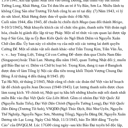
15/9/1941, khi đại quân Nhật tiến vào Đông Dương, mật thám vây bắt nhóm
Tường Long, Khái Hưng, Gia Trí đưa lên an trí ở Vụ Bản, Sơn La. Nhiều lãnh tụ
không Cộng Sản như Trương Tử Anh cũng bị an trí tại đây.
(7) Năm 1943, vì lý
do sức khoẻ, Khái Hưng được đưa về quản thúc ở Hà Nội.
Cuối năm 1944, đầu 1945, để chuẩn bị chiến dịch
Mago
(sau đổi thành
Meigo,
9-10/3/1945), Nhật khuyến khích các tổ chức tôn giáo, thanh niên Việt đoàn ngũ
hóa, chuẩn bị giành độc lập từ tay Pháp. Một số trí thức và cựu quan lại được tập
họp ở Sài Gòn, lập ra
Ủy Ban Kiến Quốc
do Ngô Đình Diệm và Nguyễn Xuân
Chữ cầm đầu. Ủy ban này có nhiệm vụ của một nội các tương lai dưới quyền
Cường Để. Một số nhân vật nổi danh khác–như Trần Trọng Kim, Trần Văn Ân,
v.. v... hay Tráng Liệt, Tráng Cử con Cường Để–được đưa qua Chiêu Nam Đảo
(Singapore) hoặc Thái Lan. Nhưng đầu năm 1945, quan Tướng Nhật đổi ý, muốn
giữ Bảo Đại tại vị. Diệm và Chữ bị loại bỏ. Trọng Kim, đang tị nạn ở Bangkok
được đưa về làm Tổng lý Nội các đầu tiên trong khối Thịnh Vượng Chung Đại
Đông Á từ tháng 4 đến tháng 8/1945.
(8)
Tại Hà Nội, từ tháng 2/1945, Nhật cũng tổ chức các đoàn thể Việt vào kế hoạch
lật đổ chính quyền Jean Decoux (1940-1945). Lực lượng thanh niên được chọn
làm xung kích. Về chính trị, Nhật qui tụ hầu hết những khuôn mặt nổi danh nhất
miền Bắc vào
Đại Việt Quốc Gia Liên Minh.
Gồm có nhóm
Đại Việt Quốc Xã
(Nguyễn Xuân Tiếu),
Đại Việt Dân Chính
(Nguyễn Tường Long),
Đại Việt Quốc
Dân Đảng
(Trương Tử Anh), VNQDĐ (Ngô Thúc Địch, Bùi Như Uyên, Nguyễn
Thế Nghiệp, Nguyễn Ngọc Sơn, Nhượng Tống), Nguyễn Đăng Đệ, Nguyễn Xuân
Dương tức Lạc Long. Ngày Chủ Nhật, 11/3/1945, báo
Tin Mới
đăng "Tuyên
Cáo" của ĐVQGLM. Lúc 17G00 cùng ngày–sau khi Bảo Đại tuyên bố độc lập,