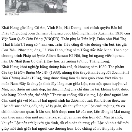
Khái Hưng gốc làng Cổ Am, Vĩnh Bảo, Hải Dương–nơi chính quyền Bảo hộ
Pháp từng dùng bom đạn san bằng sau cuộc khởi nghĩa mùa Xuân năm 1930 của
Việt Nam Quốc Dân Đảng
[VNQDĐ]. Thân phụ là Trần Mỹ, Tuần phủ Phú Thọ
[Thái Bình?]. Trong số 4 anh em, Trần Tiêu cũng đi vào đường văn bút, tác giả
Con Trâu.
Nhạc phụ ông, Lê Văn Đinh, từng nắm Tổng đốc Bắc Ninh. Theo học
chương trình Pháp tại
lycée
Albert Sarraut Hà Nội, ông bỏ ngang việc học sau
năm Đệ Nhất (ban Cổ điển). Dạy học tại trường tư thục Thăng Long.
Khái Hưng khởi nghiệp bằng đường báo chí, từ khoảng năm 1930. Tác phẩm
đầu tay là
Hồn Bướm Mơ Tiên
(1933), nhưng tiểu thuyết nhiều người đọc nhất là
Nửa Chừng Xuân
(1934), từng được dùng làm tài liệu giáo khoa Việt văn tại
miền Nam. Đây là chuyện tình đầy lãng mạn giữa Lộc, con một quan huyện, và
Mai, một thiếu nữ xinh đẹp, tài đức, nhưng cha chỉ đậu Tú tài, không bước được
vào hàng
"danh gia, thế phiệt."
Trước sự chống đối của mẹ, Lộc thuê người làm
đám cưới giả với Mai, và hai người sinh hạ được một trai. Khi biết sự thực, mẹ
Lộc hết sức chống đối, bày kế ly gián, rồi thuyết phục Lộc cưới một người vợ
chính thức con quan. Ít lâu sau, biết được mưu kế của mẹ, Lộc đề nghị Mai mang
con theo mình đến một nơi thật xa, sống bên nhau đến trọn đời. Mai từ chối,
khuyên Lộc nên trở lại với gia đình, dù vẫn còn thương yêu Lộc, vì như thế mới
giúp mối tình giữa hai người cao thượng hơn. Lộc chẳng còn biện pháp nào