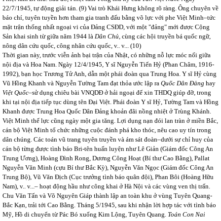
22/7/1945, tự động giải tán.
(9) Vai trò Khái Hưng không rõ ràng. Ông chuyên về
báo chí, tuyên tuyền hơn tham gia tranh đấu bằng võ lực với phe Việt Minh–tức
mặt trận thống nhất ngoại vi của Đảng CSĐD, với một "đảng" mới được Cộng
Sản khai sinh từ giữa năm 1944 là
Dân Chủ,
cùng các hội truyền bá quốc ngữ,
nông dân cứu quốc, công nhân cứu quốc, v.. v... (10)
Thời gian này, trước viễn ảnh bại trận của Nhật, có những nỗ lực móc nối giữa
nội địa và Hoa Nam. Ngày 12/4/1945, Y sĩ Nguyễn Tiến Hỷ (Phan Châm, 1916-
1992), bạn học Trương Tử Anh, dẫn một phái đoàn qua Trung Hoa. Y sĩ Hỷ cùng
Vũ Hồng Khanh và Nguyễn Tường Tam đạt thỏa ước lập ra
Quốc Dân Đảng
hay
Việt Quốc
–sử dụng chiêu bài VNQDĐ ở hải ngoại để xin THDQ giúp đỡ, trong
khi tại nội địa tiếp tục dùng tên Đại Việt. Phái đoàn Y sĩ Hỷ, Tường Tam và Hồng
Khanh được Trung Hoa Quốc Dân Đảng khoản đãi nồng nhiệt ở Trùng Khánh.
Việt Minh thế lực cũng ngày một gia tăng. Lợi dụng nạn đói lan tràn ở miền Bắc,
cán bộ Việt Minh tổ chức những cuộc đánh phá kho thóc, nêu cao uy tín trong
dân chúng. Các toán vũ trang tuyên truyền và ám sát đoàn–dưới sự chỉ huy của
cán bộ từng được tình báo Bri-tên huấn luyện như Lê Giản (Giám đốc Công An
Trung Ương), Hoàng Đình Rong, Dương Công Hoạt (Bí thư Cao Bằng), Pallat
Nguyễn Văn Minh (cựu Bí thư Bắc Kỳ), Nguyễn Văn Ngọc (Giám đốc Công An
Trung Bộ), Vũ Văn Địch (Cục trưởng tình báo quân đội), Phan Bôi (Hoàng Hữu
Nam), v.. v...– hoạt động hầu như công khai ở Hà Nội và các vùng ven thị trấn.
Chu Văn Tấn và Võ Nguyên Giáp thành lập an toàn khu ở vùng Tuyên Quang-
Bắc Kạn, trải tới Cao Bằng. Tháng 5/1945, sau khi nhận lời hợp tác với tình báo
Mỹ, Hồ di chuyển từ Pác Bó xuống Kim Lộng, Tuyên Quang.
Toán Con Nai