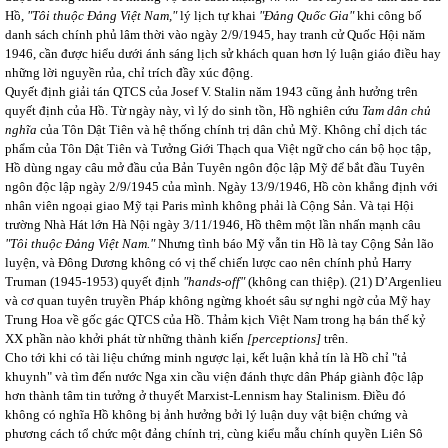
Hồ,
"Tôi thuộc Đảng Việt Nam,"
lý lịch tự khai
"Đảng Quốc Gia"
khi công bố
danh sách chính phủ lâm thời vào ngày 2/9/1945, hay tranh cử Quốc Hội năm
1946, cần được hiểu dưới ánh sáng lịch sử khách quan hơn lý luận giáo điều hay
những lời nguyền rủa, chỉ trích đầy xúc động.
Quyết định giải tán QTCS của Josef V. Stalin năm 1943 cũng ảnh hưởng trên
quyết định của Hồ. Từ ngày này, vì lý do sinh tồn, Hồ nghiên cứu
Tam dân chủ
nghĩa
của Tôn Dật Tiên và hệ thống chính trị dân chủ Mỹ. Không chỉ dịch tác
phẩm của Tôn Dật Tiên và Tưởng Giới Thạch qua Việt ngữ cho cán bộ học tập,
Hồ dùng ngay câu mở đầu của Bản Tuyên ngôn độc lập Mỹ để bắt đầu Tuyên
ngôn độc lập ngày 2/9/1945 của mình. Ngày 13/9/1946, Hồ còn khẳng định với
nhân viên ngoại giao Mỹ tại Paris mình không phải là Cộng Sản. Và tại Hội
trường Nhà Hát lớn Hà Nội ngày 3/11/1946, Hồ thêm một lần nhấn mạnh câu
"Tôi thuộc Đảng Việt Nam."
Nhưng tình báo Mỹ vẫn tin Hồ là tay Cộng Sản lão
luyện, và Đông Dương không có vị thế chiến lược cao nên chính phủ Harry
Truman (1945-1953) quyết định
"hands-off"
(không can thiệp).
(21) D’Argenlieu
và cơ quan tuyên truyền Pháp không ngừng khoét sâu sự nghi ngờ của Mỹ hay
Trung Hoa về gốc gác QTCS của Hồ. Thảm kịch Việt Nam trong hạ bán thế kỷ
XX phần nào khởi phát từ những thành kiến
[perceptions]
trên.
Cho tới khi có tài liệu chứng minh ngược lại, kết luận khả tín là Hồ chỉ "tả
khuynh" và tìm đến nước Nga xin cầu viện đánh thực dân Pháp giành độc lập
hơn thành tâm tin tưởng ở thuyết Marxist-Lennism hay Stalinism. Điều đó
không có nghĩa Hồ không bị ảnh hưởng bởi lý luận duy vật biện chứng và
phương cách tổ chức một đảng chính trị, cùng kiểu mẫu chính quyền Liên Sô