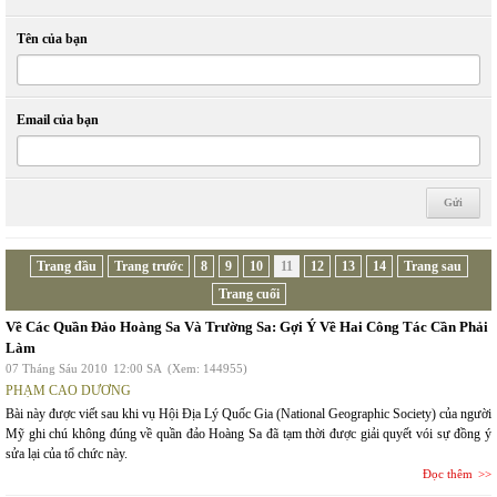
Tên của bạn
Email của bạn
Trang đầu
Trang trước
8
9
10
11
12
13
14
Trang sau
Trang cuối
Về Các Quần Đảo Hoàng Sa Và Trường Sa: Gợi Ý Về Hai Công Tác Cần Phải
Làm
07 Tháng Sáu 2010
12:00 SA
(Xem: 144955)
PHẠM CAO DƯƠNG
Bài này được viết sau khi vụ Hội Địa Lý Quốc Gia (National Geographic Society) của người
Mỹ ghi chú không đúng về quần đảo Hoàng Sa đã tạm thời được giải quyết vói sự đồng ý
sửa lại của tổ chức này.
Đọc thêm