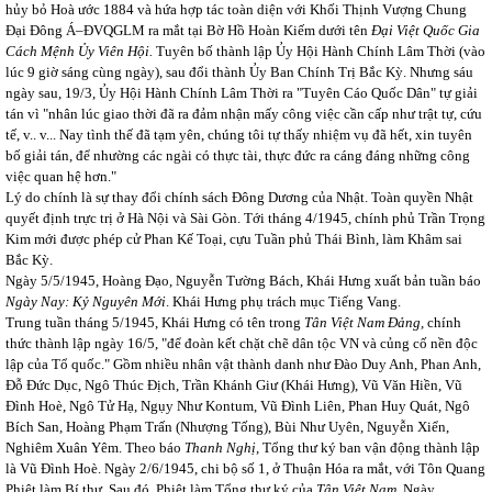
hủy bỏ Hoà ước 1884 và hứa hợp tác toàn diện với Khối Thịnh Vượng Chung
Đại Đông Á–ĐVQGLM ra mắt tại Bờ Hồ Hoàn Kiếm dưới tên
Đại Việt Quốc Gia
Cách Mệnh Ủy Viên Hội.
Tuyên bố thành lập Ủy Hội Hành Chính Lâm Thời (vào
lúc 9 giờ sáng cùng ngày), sau đổi thành Ủy Ban Chính Trị Bắc Kỳ. Nhưng sáu
ngày sau, 19/3, Ủy Hội Hành Chính Lâm Thời ra "Tuyên Cáo Quốc Dân" tự giải
tán vì "nhân lúc giao thời đã ra đảm nhận mấy công việc cần cấp như trật tự, cứu
tế, v.. v... Nay tình thế đã tạm yên, chúng tôi tự thấy nhiệm vụ đã hết, xin tuyên
bố giải tán, để nhường các ngài có thực tài, thực đức ra cáng đáng những công
việc quan hệ hơn."
Lý do chính là sự thay đổi chính sách Đông Dương của Nhật. Toàn quyền Nhật
quyết định trực trị ở Hà Nội và Sài Gòn. Tới tháng 4/1945, chính phủ Trần Trọng
Kim mới được phép cử Phan Kế Toại, cựu Tuần phủ Thái Bình, làm Khâm sai
Bắc Kỳ.
Ngày 5/5/1945, Hoàng Đạo, Nguyễn Tường Bách, Khái Hưng xuất bản tuần báo
Ngày Nay: Kỷ Nguyên Mới
. Khái Hưng phụ trách mục Tiếng Vang.
Trung tuần tháng 5/1945, Khái Hưng có tên trong
Tân Việt Nam Đảng,
chính
thức thành lập ngày 16/5, "để đoàn kết chặt chẽ dân tộc VN và củng cố nền độc
lập của Tổ quốc." Gồm nhiều nhân vật thành danh như Đào Duy Anh, Phan Anh,
Đỗ Đức Dục, Ngô Thúc Địch, Trần Khánh Giư (Khái Hưng), Vũ Văn Hiền, Vũ
Đình Hoè, Ngô Tử Hạ, Ngụy Như Kontum, Vũ Đình Liên, Phan Huy Quát, Ngô
Bích San, Hoàng Phạm Trấn (Nhượng Tống), Bùi Như Uyên, Nguyễn Xiển,
Nghiêm Xuân Yêm. Theo báo
Thanh Nghị,
Tổng thư ký ban vận động thành lập
là Vũ Đình Hoè. Ngày 2/6/1945, chi bộ số 1, ở Thuận Hóa ra mắt, với Tôn Quang
Phiệt làm Bí thư. Sau đó, Phiệt làm Tổng thư ký của
Tân Việt Nam.
Ngày