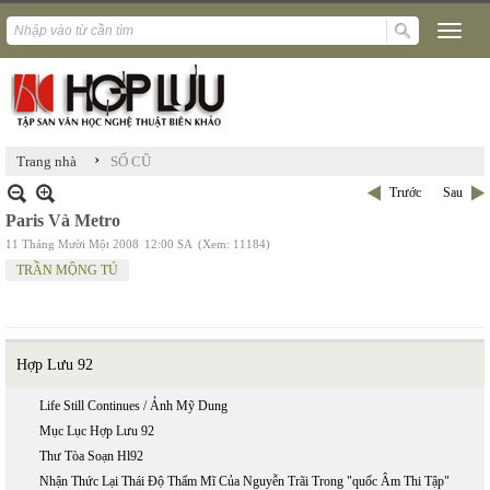
›
Trang nhà
SỐ CŨ
Trước
Sau
Paris Và Metro
11 Tháng Mười Một 2008
12:00 SA
(Xem: 11184)
TRẦN MỘNG TÚ
Hợp Lưu 92
Life Still Continues / Ảnh Mỹ Dung
Mục Lục Hợp Lưu 92
Thư Tòa Soạn Hl92
Nhận Thức Lại Thái Độ Thẩm Mĩ Của Nguyễn Trãi Trong "quốc Âm Thi Tập"