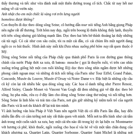
thấy thương và tiếc như vừa đánh mất một thiên đường trong cổ tích. Chắc từ nay hết mơ
mộng về cái vườn này.
Anh nhặt cho em một chiếc lá vàng rơi trên lưng người
homeless được không?
Con thuyền đi dọc theo dòng sông Seine, cô hướng dẫn
tour
nói tiếng Anh bằng giọng Pháp
nên nghe rất dễ thương. Trời hôm nay đẹp, ngồi trên boong lộ thiên không thấy lạnh, thuyền
trôi trên sông nhưng gió không mạnh lắm. Dọc theo hai bên bờ thỉnh thoảng lại thấy những
cái túi ngủ. Có cái như con sâu cuộn, tòi ra một cái đầu, có cái chùm lên một người đang
ngồi co ro hút thuốc. Hình ảnh này mỗi khi
Đưa nhau xuống phố hôm nay
rất quen thuộc ở
Mỹ.
Dòng sông Seine nổi tiếng của Pháp chẩy qua thành phố Paris là con đường giao thông
chính của nước Pháp thời xa xưa, đi bateau- mouche ( gọi là thuyền ruồi, vì trên cao nhìn
xuống trông giống hệt một con ruồi khổng lồ)) dọc theo sông nhìn ngắm đựợc hết những
phong cảnh ngoạn mục và những di tích nổi tiếng của Paris như Tour Eiffel, Grand Palais,
Concorde, Musée du Louvre, Musée d’Orsay và Notre Dame v.v. Đặc biệt là những cây cầu
cũ kỹ còn lại rất nhiều bắc qua dòng sông này. Các họa sĩ danh tiếng như Pierre Renoir,
Alfred Sisley, Claude Monet và Vincent Van Gogh đã đem những giá vẽ đặt dọc theo bờ
sông, họ pha mầu, rửa cọ ở đây làm cho dòng sông Seine càng thơ mộng và nổi tiếng hơn.
Sông Seine là linh hồn và trái tim của Paris, nơi gìn giữ những kỷ niệm tuổi trẻ của người
dân Paris và là nơi du khách để lại trái tim mình.
Vì ảnh hưởng văn hóa Pháp ở Việt Nam nên người Việt dù có đến Paris lần đầu, hay đến
nhiều lần đều có cảm tưởng nơi này rất thân quen với mình. Mỗi nơi ta đến hình như cái tấm
ảnh trong một cuốn sách xa xưa, hay một cái tên nào đó trong ký ức lại hiện ra: Montmartre
với hương cà phê, khói thuốc, ngồi xuống cho họa sĩ vỉa hè vẽ vội một tấm chân dung của
khách phương xa, Quartier Latin, Quartier Sorbonne, Quartier Saint Michel là những nơi