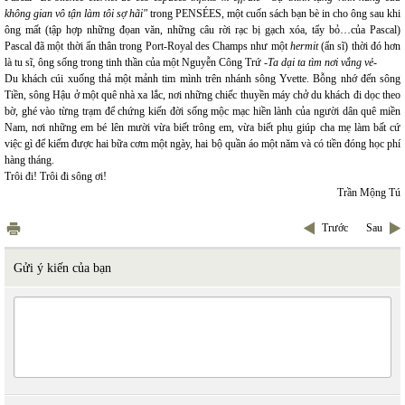
không gian vô tận làm tôi sợ hãi"
trong PENSÉES, một cuốn sách bạn bè in cho ông sau khi
ông mất (tập hợp những đọan văn, những câu rời rạc bị gạch xóa, tẩy bỏ…của Pascal)
Pascal đã một thời ẩn thân trong Port-Royal des Champs như một
hermit
(ẩn sĩ) thời đó hơn
là tu sĩ, ông sống trong tinh thần của một Nguyễn Công Trứ -
Ta dại ta tìm nơi vắng vẻ-
Du khách cúi xuống thả một mảnh tim mình trên nhánh sông Yvette. Bỗng nhớ đến sông
Tiền, sông Hậu ở một quê nhà xa lắc, nơi những chiếc thuyền máy chở du khách đi dọc theo
bờ, ghé vào từng trạm để chứng kiến đời sống mộc mạc hiền lành của người dân quê miền
Nam, nơi những em bé lên mười vừa biết trông em, vừa biết phụ giúp cha mẹ làm bất cứ
việc gì để kiếm được hai bữa cơm một ngày, hai bộ quần áo một năm và có tiền đóng học phí
hàng tháng.
Trôi đi! Trôi đi sông ơi!
Trần Mộng Tú
Trước
Sau
Gửi ý kiến của bạn