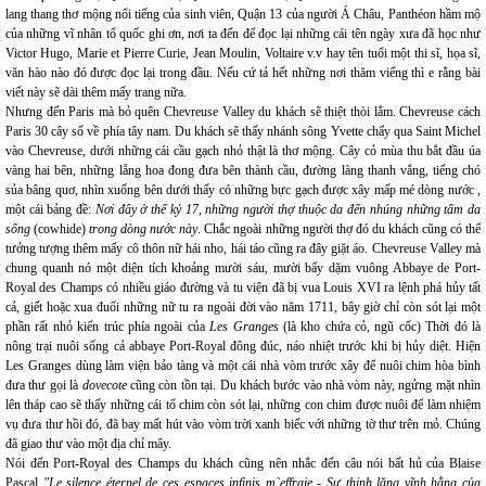
lang thang thơ mộng nổi tiếng của sinh viên, Quận 13 của người Á Châu, Panthéon hầm mộ
của những vĩ nhân tổ quốc ghi ơn, nơi ta đến để đọc lại những cái tên ngày xưa đã học như
Victor Hugo, Marie et Pierre Curie, Jean Moulin, Voltaire v.v hay tên tuổi một thi sĩ, họa sĩ,
văn hào nào đó được đọc lại trong đầu. Nếu cứ tả hết những nơi thăm viếng thì e rằng bài
viết này sẽ dài thêm mấy trang nữa.
Nhưng đến Paris mà bỏ quên Chevreuse Valley du khách sẽ thiệt thòi lắm. Chevreuse cách
Paris 30 cây số về phía tây nam. Du khách sẽ thấy nhánh sông Yvette chẩy qua Saint Michel
vào Chevreuse, dưới những cái cầu gạch nhỏ thật là thơ mộng. Cây cỏ mùa thu bắt đầu úa
vàng hai bên, những lẵng hoa đong đưa bên thành cầu, đường làng thanh vắng, tiếng chó
sủa bâng quơ, nhìn xuống bên dưới thấy có những bực gạch được xây mấp mé dòng nước ,
một cái bảng đề:
Nơi đây ở thế kỷ 17, những người thợ thuộc da đến nhúng những tấm da
sống
(cowhide)
trong dòng nước này
. Chắc ngoài những người thợ đó du khách cũng có thể
tưởng tượng thêm mấy cô thôn nữ hái nho, hái táo cũng ra đây giặt áo. Chevreuse Valley mà
chung quanh nó một diện tích khoảng mười sáu, mười bẩy dặm vuông Abbaye de Port-
Royal des Champs có nhiều giáo đường và tu viện đã bị vua Louis XVI ra lệnh phá hủy tất
cả, giết hoặc xua đuổi những nữ tu ra ngoài đời vào năm 1711, bây giờ chỉ còn sót lại một
phần rất nhỏ kiến trúc phía ngoài của
Les Granges
(là kho chứa cỏ, ngũ cốc) Thời đó là
nông trại nuôi sống cả abbaye Port-Royal đông đúc, náo nhiệt trước khi bị hủy diệt. Hiện
Les Granges dùng làm viện bảo tàng và một cái nhà vòm trước xây để nuôi chim hòa bình
đưa thư gọi là
dovecote
cũng còn tồn tại. Du khách bước vào nhà vòm này, ngửng mặt nhìn
lên tháp cao sẽ thấy những cái tổ chim còn sót
lại, những con chim được nuôi để làm nhiệm
vụ đưa thư hồi đó, đã bay mất hút vào vòm trời xanh biếc với những tờ thư trên mỏ. Chúng
đã giao thư vào một địa chỉ mây.
Nói đến Port-Royal des Champs du khách cũng nên nhắc đến câu nói bất hủ của Blaise
Pascal
"Le silence éternel de ces espaces infinis m`effraie - Sự thinh lặng vĩnh hằng của