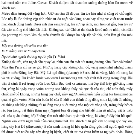
hai mươi năm cho Julius Caesar. Khách du lịch dắt nhau tìm xuống đuờng hầm lên metro về
khách sạn.
Metro đêm tương đối vắng hơn. Giờ tan tầm đã đi qua, lên toa hầu như ai cũng có chỗ ngồi.
Lúc này là lúc những cặp tình nhân tự do ngồi vào lòng nhau hay đứng ve vuốt nhau trước
mặt khách đồng hành. Dưới ánh đèn sáng trưng, tầu cứ rập rềnh, môi hôn cứ gắn, bàn tay cứ
đặt vào những chỗ khó đặt nhất. Không sao cả! Chỉ có du khách là trố mắt ra nhìn, còn dân
địa phương thì quen lắm rồi, trên chuyến tầu khuya họ hấp tấp về nhà, nhìn làm gì cho mỏi
mắt.
Một con đường sắt trăm con tầu
Mưa nắng sớm trưa hay chiều
Người nhớ người thương người yêu
(Y Vân)
Xuống tầu rồi, còn ngoái đầu quay lại, nhìn con tầu mất hút trong đường hầm. Đẹp và buồn!
Mùa thu Paris chỉ se se gió. Những hàng cây không chín đỏ, vàng muồi như những thành
phố ở miền Đông hay Bắc Mỹ. Lá ngô đồng (platane) ở Paris chỉ úa vàng, khô, rồi cong lại
và rơi xuống. Du khách bước vào vườn Luxembourg với một chút thất vọng trong lòng. Bài
văn tả cảnh lá rơi trong vườn Lục Xâm Bảo thời xa xưa sao mà đẹp thế! Bây giờ cũng mùa
thu, cũng lá ngập trong vuờn nhưng sao không thấy cái rực rỡ của thu, chỉ nhìn thấy mấy
chiếc ghế bỏ không, những hàng cây chết, mầy người luống tuổi ngồi uống bia trong một cái
quán ở giữa vườn. Mầu nâu buồn bã của lá khô vun thành từng đống chưa kịp hốt đi, những
cái thùng rác bằng những túi ni lông trong suốt máng vào một cái vòng sắt, trông thấy hết cả
rác bên trong, rất thiếu thẩm mỹ.( Người bạn đi cùng cho biết để nhìn rõ những vật lạ
- nếu
có-
của quân khủng bố) Phóng tầm mắt nhìn bao quát một vùng, lá vàng ở đây hiu hắt quá!
Người vào vườn ngày cuối tuần cũng thưa thớt. Du khách đi từ gốc cây nọ sang gốc cây kia,
hàng cây Hạt Dẻ
(Maronnie)
lá còn xanh nhưng lại héo quăn từng góc, hỏi người quét vườn
thì được biết nhiều cây này đang bị bệnh, chết từ từ mà chưa kiếm ra nguyên nhân. Bỗng