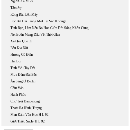
Người Ăn Muối
Tâm Sự
Rồng Rắn Lên Mây
Lục Bát Hai Trong Một Tại Sao Không?
Tình Bạn, Làm Nên Bó Hoa Giữa Đời Sống Khốn Cùng
Nét Buồn Mang Dấu Vết Thời Gian
Xa Quá Quê Ơi
Bên Kia Đồi
Hương Cổ Điển
Hạt Bụi
Tình Yêu Tay Dài
Mưa Đêm Đài Bắc
Ăn Sáng Ở Berlin
Cấm Vận
Hạnh Phúc
Chợ Trời Dandenong
Thoát Ra Hình, Tượng
Mạn Đàm Văn Học H L 92
Giới Thiệu Sách- H L 92