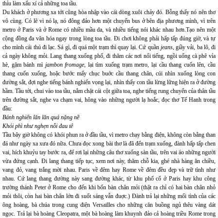
thỉu làm xấu xí cả những toa tầu.
Du khách ở phương xa tới cũng hòa nhập vào cái dòng xuôi chảy đó. Bỗng thấy nó nên thơ
vô cùng. Có lẽ vì nó lạ, nó đông đảo hơn một chuyến bus ở bên địa phương mình, vì trên
metro ở Paris và ở Rome có nhiều mầu da, và nhiều tiếng nói khác nhau hơn.Tạo nên một
cộng đồng đa văn hóa ngay trong lòng toa tầu. Đi chơi không phải hấp tấp đúng giờ, và tự
cho mình cái thú đi lạc.
Sá gì, đi quá một trạm thì quay lại. Cứ quần
jeans
, giầy vải, ba lô, đi
cả ngày không mỏi. Lang thang xuống phố, đi thăm các nơi nổi tiếng, ngồi uống cà phê vỉa
hè, gặm bánh mì
jambon fromage
, lại tìm xuống trạm metro, lại cầu thang cuốn lên, cầu
thang cuốn xuống, hoặc bước mấy chục buớc cầu thang chân, cúi nhìn xuống lòng con
đường sắt, đợi nghe tiếng bánh nghiến vọng lại, nhìn thấy con tầu lừng lững hiện ra ở đường
hầm. Tầu tới, chui vào toa tầu, nắm chặt cái cột giữa toa, nghe tiếng rung chuyển của thân tầu
trên đường sắt, nghe va chạm vai, hông vào những người lạ hoắc, đọc thơ Tế Hanh trong
đầu:
Bánh nghiến lăn lăn quá nặng nề
Khói phì như nghẹn nỗi đau tê
Tầu bây giờ không có khói phun ra ở đầu tầu, vì metro chạy bằng điện, không còn bằng than
đá như ngày xa xưa đó nữa. Chưa đọc xong bài thơ là đã đến trạm xuống, đành hấp tấp chen
vai, hích khuỷu tay bước ra, để rơi lại những câu thơ xuống sàn tầu, trên vai áo những người
vừa đứng cạnh. Đi lang thang tiếp tục, xem nơi này, thăm chỗ kia, ghé nhà hàng ăn chiều,
vang đỏ, vang trắng mời nhau. Paris về đêm hay Rome về đêm đều đẹp và trữ tình như
nhau. Cứ lang thang đường này sang đường khác, từ khu phố cổ ở Paris hay khu công
trường thánh Peter ở Rome cho đến khi bốn bàn chân mỏi (thật ra chỉ có hai bàn chân nhỏ
mỏi thôi, còn hai bàn chân lớn đi suốt sáng vẫn đuợc.) Đành trả lại những mối tình của các
ông hoàng, bà chúa trong cung điện Versailles cho những căn buồng ngủ thêu vàng dát
ngọc. Trả lại bà hoàng Cleopatra, một bà hoàng làm khuynh đảo cả hoàng triều Rome trong