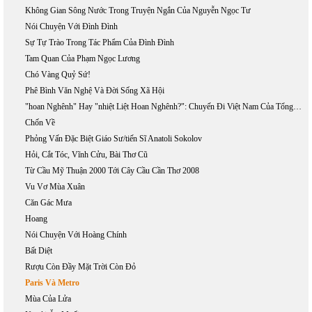
Không Gian Sông Nước Trong Truyện Ngắn Của Nguyễn Ngọc Tư
Nói Chuyện Với Đình Đình
Sự Tự Trào Trong Tác Phẩm Của Đình Đình
Tam Quan Của Phạm Ngọc Lương
Chó Vàng Quỷ Sứ!
Phê Bình Văn Nghệ Và Đời Sống Xã Hội
"hoan Nghênh" Hay "nhiệt Liệt Hoan Nghênh?": Chuyến Đi Việt Nam Của Tổng Thống Bush, 17-20/11/2006
Chốn Về
Phỏng Vấn Đặc Biệt Giáo Sư/tiến Sĩ Anatoli Sokolov
Hỏi, Cắt Tóc, Vĩnh Cửu, Bài Thơ Cũ
Từ Cầu Mỹ Thuận 2000 Tới Cây Cầu Cần Thơ 2008
Vu Vơ Mùa Xuân
Căn Gác Mưa
Hoang
Nói Chuyện Với Hoàng Chính
Bất Diệt
Rượu Còn Đầy Mặt Trời Còn Đỏ
Paris Và Metro
Mùa Của Lửa