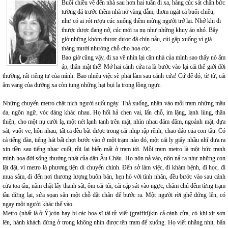
Buổi chiều về đến nhà sau hơn hai tuần đi xa, hàng cúc sát chân bức
tường đá trước thềm nhà nở vàng đẫm, thơm ngát cả buổi chiều,
như có ai rót rượu cúc xuống thềm mừng người trở lại. Nhớ khi đi
thược dược đang nở, cúc mới ra nụ như những khuy áo nhỏ. Bây
giờ những khóm thược dược đã chín nẫu, cúi gập xuống vì giá
tháng mười nhường chỗ cho hoa cúc.
Bao giờ cũng vậy, đi xa về nhìn lại căn nhà của mình sao thấy nó ấm
áp, thân mật thế! Mở hai cánh cửa ra là bước vào lại cái thế giới đời
thường, rất riêng tư của mình. Bao nhiêu việc sẽ phải làm sau cánh cửa! Cứ để đó, từ từ, cái
âm vang của đường xa còn tung những hạt bụi lạ trong lồng ngực.
Những chuyến metro chật ních người suốt ngày. Thả xuống, nhận vào mỗi trạm những mầu
da, ngôn ngữ, vóc dáng khác nhau. Họ hối hả chen vai, lấn chỗ, im lặng, lạnh lùng, thân
thiện, cho một nụ cười lạ, một nét lạnh tanh trên mặt, nhìn nhau đăm đăm, ngoảnh mặt, dựa
sát, vuốt ve, hôn nhau, tất cả đều bắt được trong cái nhịp rập rềnh, chao đảo của con tầu. Có
cả tiếng đàn, tiếng hát bất chợt bước vào ở một trạm nào đó, một cái ly giấy nhầu nhĩ đưa ra
xin tiền sau tiếng nhạc cuối, rồi lại biến mất ở trạm tới. Mỗi trạm metro là một bức tranh
minh họa đời sống thường nhật của dân Âu Châu. Họ nôn nả vào, nôn nả ra như những con
lật đật, vì metro là phương tiện di chuyển chính. Đến sở làm việc, đi khám bệnh, đi học, đi
mua sắm, đi đến nơi thương lượng buôn bán, hẹn hò với tình nhân, đều bước vào sau cánh
cửa toa tầu, nắm chặt lấy thanh sắt, ôm cái túi, cái cặp sát vào ngực, chăm chú đếm từng trạm
tầu dừng lại, sửa sọan sẵn một chỗ đặt chân để bước ra. Một người rời ghế đứng lên, có
ngay một người khác thế vào.
Metro (nhất là ở Ý)còn hay bị các họa sĩ tài tử viết (graffiti)kín cả cánh cửa, có khi xịt sơn
lên, hành khách đứng ở trong không nhìn được tên trạm để xuống. Họ viết nhằng nhịt, bẩn