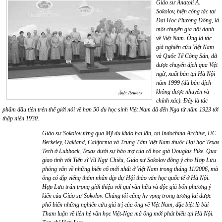
Giáo sư Anatoli A.
Sokolov, hiện công tác tại
Đại Học Phương Đông, là
một chuyên gia nổi danh
về Việt Nam. Ông là tác
giả nghiên cứu Việt Nam
và Quốc Tế Cộng Sản, đã
được chuyển dịch qua Việt
ngữ, xuất bản tại Hà Nội
năm 1999 (dù bản dịch
không được nhuyễn và
chính xác). Đây là tác
phẩm đầu tiên trên thế giới nói về hơn 50 du học sinh Việt Nam đã đến Nga từ năm 1923 tới
thập niên 1930.
Giáo sư Sokolov từng qua Mỹ du khảo hai lần, tại Indochina Archive, UC-
Berkeley, Oakland, California và Trung Tâm Việt Nam thuộc Đại học Texas
Tech ở Lubbock, Texas dưới sự bảo trợ của cố học giả Douglas Pike. Qua
giao tình với Tiến sĩ Vũ Ngự Chiêu, Giáo sư Sokolov đồng ý cho Hợp Lưu
phỏng vấn về những biến cố mới nhất ở Việt Nam trong tháng 11/2006, mà
ông có dịp viếng thăm nhân dịp dự Hội thảo văn học quốc tế ở Hà Nội.
Hợp Lưu trân trọng giới thiệu với quí văn hữu và độc giả bốn phương ý
kiến của Giáo sư Sokolov. Chúng tôi cũng hy vọng trong tương lai được
phổ biến những nghiên cứu giá trị của ông về Việt Nam, đặc biệt là bài
Tham luận về liên hệ văn học Việt-Nga mà ông mới phát biểu tại Hà Nội.