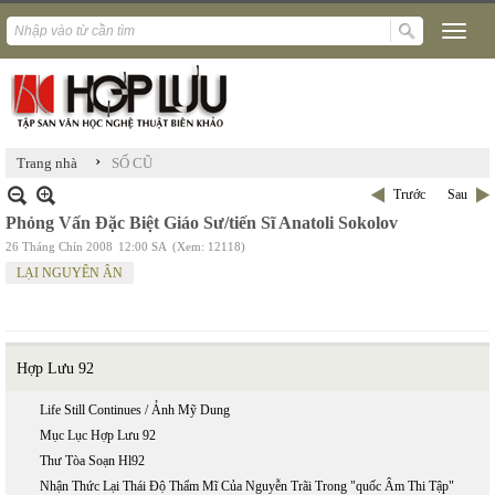
›
Trang nhà
SỐ CŨ
Trước
Sau
Phỏng Vấn Đặc Biệt Giáo Sư/tiến Sĩ Anatoli Sokolov
26 Tháng Chín 2008
12:00 SA
(Xem: 12118)
LẠI NGUYÊN ÂN
Hợp Lưu 92
Life Still Continues / Ảnh Mỹ Dung
Mục Lục Hợp Lưu 92
Thư Tòa Soạn Hl92
Nhận Thức Lại Thái Độ Thẩm Mĩ Của Nguyễn Trãi Trong "quốc Âm Thi Tập"