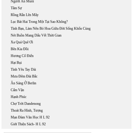
Người Ăn Muối
Tâm Sự
Rồng Rắn Lên Mây
Lục Bát Hai Trong Một Tại Sao Không?
Tình Bạn, Làm Nên Bó Hoa Giữa Đời Sống Khốn Cùng
Nét Buồn Mang Dấu Vết Thời Gian
Xa Quá Quê Ơi
Bên Kia Đồi
Hương Cổ Điển
Hạt Bụi
Tình Yêu Tay Dài
Mưa Đêm Đài Bắc
Ăn Sáng Ở Berlin
Cấm Vận
Hạnh Phúc
Chợ Trời Dandenong
Thoát Ra Hình, Tượng
Mạn Đàm Văn Học H L 92
Giới Thiệu Sách- H L 92