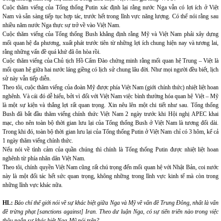
Cuộc thăm viếng của Tổng thống Putin xác định lại rằng nước Nga vẫn có lợi ích ở Việt
Nam và sẵn sàng tiếp tục hợp tác, trước hết trong lĩnh vực năng lượng. Có thể nói rằng sau
nhiều năm nước Nga thực sự trở về vào Việt Nam.
Cuộc thăm viếng của Tổng thống Bush khẳng định rằng Mỹ và Việt Nam phải xây dựng
mối quan hệ đa phương, xuất phát trước tiên từ những lợi ích chung hiện nay và tương lai,
rằng những vấn đề quá khứ đã ôn hòa rồi.
Cuộc thăm viếng của Chủ tịch Hồ Cẩm Đào chứng minh rằng mối quan hệ Trung – Việt là
mối quan hệ giữa hai nước láng giềng có lịch sử chung lâu đời. Như mọi người đều biết, lịch
sử này vẫn tiếp diễn.
Theo tôi, cuộc thăm viếng của đoàn Mỹ được phía Việt Nam (giới chính thức) nhiệt liệt hoan
nghênh. Và cái đó dễ hiểu, bởi vì đối với Việt Nam việc bình thường hóa quan hệ Việt – Mỹ
là một sự kiện và thắng lợi rất quan trọng. Xin nêu lên một chi tiết như sau. Tổng thống
Bush đã bắt đầu thăm viếng chính thức Việt Nam 2 ngày trước khi Hội nghị APEC khai
mạc, cho nên toàn bộ thời gian lưu lại của Tổng thống Bush ở Việt Nam là tương đối dài.
Trong khi đó, toàn bộ thời gian lưu lại của Tổng thống Putin ở Việt Nam chỉ có 3 hôm, kể cả
1 ngày thăm viếng chính thức.
Nếu nói về tình cảm của quần chúng thì chính là Tổng thống Putin được nhiệt liệt hoan
nghênh từ phía nhân dân Việt Nam.
Theo tôi, chính quyền Việt Nam cũng rất chú trọng đến mối quan hệ với Nhật Bản, coi nước
này là một đối tác hết sức quan trọng, không những trong lĩnh vực kinh tế mà còn trong
những lĩnh vực khác nữa.
HL:
Báo chí thế giới nói về sự khác biệt giữa Nga và Mỹ về vấn đề Trung Đông, nhất là vấn
đề trừng phạt [sanctions against] Iran. Theo dư luận Nga, có sự tiến triển nào trong việc
thâu ngắn sự khác biệt Nga-Mỹ nói trên?