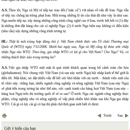
A.S.
:Theo tôi, Nga và Mỹ sẽ tiếp tục trao đổi ("mặc cả") với nhau về vấn đề Iran. Nga vẫn
sẽ tiếp tục chống lại trừng phạt Iran. Một trong những lý do của thái độ như vậy là như sau:
Nga muốn tiếp tục xây dựng những công trình công nghệ cao ở Iran, trước hết bởi vì (1) đây
là những đơn đặt hàng cho các xí nghiệp Nga, (2) ở nước Nga hiện nay không có điều kiện
(nhu cầu) xây dựng những công trình tương tự.
HL:
Thật là một trùng hợp đáng chú ý: Việt Nam chính thức vào Tổ chức Thương mại
Quốc tế (WTO) ngày 7/11/2006. Mười hai ngày sau, Nga và Mỹ cũng ký thỏa ước chấp
nhận Nga vào WTO. Theo ông, gia nhập WTO có lợi gì cho Việt Nam? Cho Nga? Và, có
những thách thức nào trong tương lai?
A.S.
:Việc gia nhập WTO một mặt là quá trình khách quan trong bố cảnh toàn cầu hóa
(globalization). Nói chung việc Việt Nam (và sau này nước Nga) hội nhập kinh tế thế giới là
điều tốt. Mặt khác, nó đặt nhiều vấn đề hết sức khó khăn với các nước – thành viên mới của
tổ chức này: chẳng hạn, nhiều ngành công nghiệp và nông nghiệp Việt Nam (sau này Nga)
sẽ phát tiển trong tương lai như thế nào, sức cạnh tranh của hàng hoá Việt Nam (sau này –
hàng hoá Nga) trên thị trường quốc tế sẽ ra sao? Ở nước Nga các ngành công nghiệp thực
phẩm, công nghiệp nhẹ và nông nghiệp sẽ vấp phải nhiều khó khăn sau khi Nga gia nhập
WTO. Cái gì có lợi, cái gì có hại thì phải chờ thời gian mới biết rõ được.
Trước
Sau
Gửi ý kiến của bạn