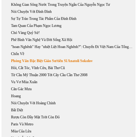
Không Gian Sông Nước Trong Truyện Ngắn Của Nguyễn Ngọc Tư
Nói Chuyện Với Đình Đình
Sự Tự Trào Trong Tác Phẩm Của Đình Đình
Tam Quan Của Phạm Ngọc Lương
Chó Vàng Quỷ Sứ!
Phê Bình Văn Nghệ Và Đời Sống Xã Hội
"hoan Nghênh" Hay "nhiệt Liệt Hoan Nghênh?": Chuyến Đi Việt Nam Của Tổng Thống Bush, 17-20/11/2006
Chốn Về
Phỏng Vấn Đặc Biệt Giáo Sư/tiến Sĩ Anatoli Sokolov
Hỏi, Cắt Tóc, Vĩnh Cửu, Bài Thơ Cũ
Từ Cầu Mỹ Thuận 2000 Tới Cây Cầu Cần Thơ 2008
Vu Vơ Mùa Xuân
Căn Gác Mưa
Hoang
Nói Chuyện Với Hoàng Chính
Bất Diệt
Rượu Còn Đầy Mặt Trời Còn Đỏ
Paris Và Metro
Mùa Của Lửa