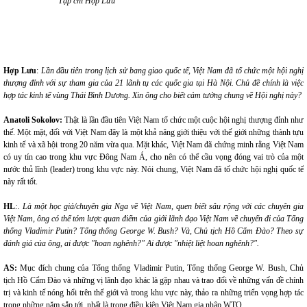
Tạp chí Hợp Lưu
Hợp Lưu
:
Lần đầu tiên trong lịch sử bang giao quốc tế, Việt Nam đã tổ chức một hội nghị
thượng đỉnh với sự tham gia của 21 lãnh tụ các quốc gia tại Hà Nội. Chủ đề chính là việc
hợp tác kinh tế vùng Thái Bình Dương. Xin ông cho biết cảm tưởng chung về Hội nghị này?
Anatoli Sokolov:
Thật là lần đầu tiên Việt Nam tổ chức một cuộc hội nghị thượng đỉnh như
thế. Một mặt, đối với Việt Nam đây là một khả năng giới thiệu với thế giới những thành tựu
kinh tế và xã hội trong 20 năm vừa qua. Mặt khác, Việt Nam đã chứng minh rằng Việt Nam
có uy tín cao trong khu vực Đông Nam Á, cho nên có thể cầu vọng đóng vai trò của một
nước thủ lĩnh (leader) trong khu vực này. Nói chung, Việt Nam đã tổ chức hội nghị quốc tế
này rất tốt.
HL
:. Là một học giả/chuyên gia Nga về Việt Nam, quen biết sâu rộng với các chuyên gia
Việt Nam, ông có thể tóm lược quan điểm của giới lãnh đạo Việt Nam về chuyến đi của Tổng
thống Vladimir Putin? Tổng thống George W. Bush? Và, Chủ tịch Hồ Cẩm Đào? Theo sự
đánh giá của ông, ai được "hoan nghênh?" Ai được "nhiệt liệt hoan nghênh?".
AS:
Mục đích chung của Tổng thống Vladimir Putin, Tổng thống George W. Bush, Chủ
tịch Hồ Cẩm Đào và những vị lãnh đạo khác là gặp nhau và trao đổi về những vấn đề chính
trị và kinh tế nóng hổi trên thế giới và trong khu vực này, thảo ra những triển vọng hợp tác
trong những năm sắp tới, nhất là trong điều kiện Việt Nam gia nhập WTO.