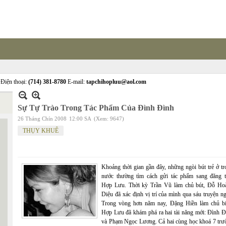
Điện thoại:
(714) 381-8780
E-mail:
tapchihopluu@aol.com
Sự Tự Trào Trong Tác Phẩm Của Đình Đình
26 Tháng Chín 2008
12:00 SA
(Xem: 9647)
THỤY KHUÊ
Khoảng thời gian gần đây, những ngòi bút trẻ ở tr
nước thường tìm cách gửi tác phẩm sang đăng t
Hợp Lưu. Thời kỳ Trần Vũ làm chủ bút, Đỗ Ho
Diệu đã xác định vị trí của mình qua sáu truyện n
Trong vòng hơn năm nay, Đặng Hiền làm chủ bi
Hợp Lưu đã khám phá ra hai tài năng mới: Đình Đ
và Phạm Ngọc Lương. Cả hai cùng học khoá 7 trư