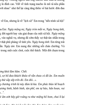
 là đỉnh cao. Viết về tình trạng macho là mô tả nửa phần
với nhau" như thế lại càng tăng thêm vẻ hài hước đớn đau
 về Em, nhưng là về "lịch sử" Em trong "tiến trình xã hội"
của Em:
Ngày mộng mị, Ngày tròn mắt ve, Ngày hong tình,
g đời người hay sáu giai đoạn của một xã hội.
Ngày mộng
g, vào nghiã vụ, nhưng đã sớm thấy sự thật tàn nhẫn trong
 thật phũ phàng về tình yêu.
Ngày hong tình
: Em từng trải
hằn.
Ngày ảm
: Em nung đúc những nỗi chán chường. Và
ên trong một cuộc chơi, cuộc thử thách. Một đời chụm trong
ương khói lầm bầm: Chết.
hải, sợ bố đưa khách khứa về vẫn chưa có đồ ăn. Em muốn
 thứ sắp xếp trên đó. Em đói...»
.
g chương trình lá này đùm lá kia. Em phác thảo kế hoạch
hương binh, bệnh binh, tàn phế, em tự hào, hân hoan, vui
..".
nẻ ẩm ướt bây giờ roãng ra như miệng hố bom, chai lì lại