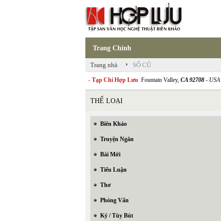
Trang Chính
›
Trang nhà
SỐ CŨ
- Tạp Chí Hợp Lưu
Fountain Valley,
CA 92708
- USA
THỂ LOẠI
Biên Khảo
Truyện Ngắn
Bài Mới
Tiểu Luận
Thơ
Phỏng Vấn
Ký / Tùy Bút