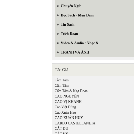
Chuyển Ngữ
Đọc Sách - Mạn Đàm
Tin Sách
Trích Đoạn
Video & Audio : Nhạc & . . .
TRANH VÀ ẢNH
Tác Giả
Cầm Tâm
Cẩm Tâm
Cẩm Tâm & Nga Đoàn
CAO NGUYÊN
CAO VỊ KHANH
Cao Việt Dũng
Cao Xuân Hạo
CAO XUÂN HUY
CARLO CASTELLANETA
CÁT DU