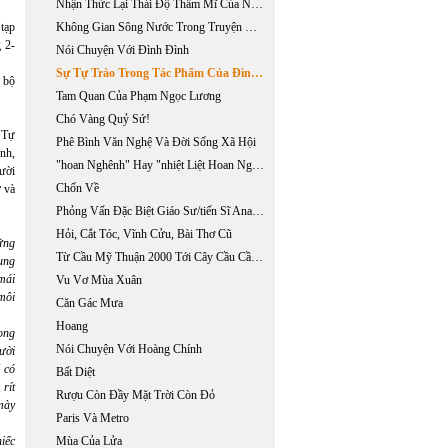
Nhận Thức Lại Thái Độ Thẩm Mĩ Của Nguyễn Trãi Trong "quốc Âm Thi Tập"
 tạp
Không Gian Sông Nước Trong Truyện Ngắn Của Nguyễn Ngọc Tư
 2-
Nói Chuyện Với Đình Đình
Sự Tự Trào Trong Tác Phẩm Của Đình Đình
ó bộ
Tam Quan Của Phạm Ngọc Lương
Chó Vàng Quỷ Sứ!
 Tự
Phê Bình Văn Nghệ Và Đời Sống Xã Hội
ình,
"hoan Nghênh" Hay "nhiệt Liệt Hoan Nghênh?": Chuyến Đi Việt Nam Của Tổng Thống Bush, 17-20/11/2006
ười
Chốn Về
ỡ
và
Phỏng Vấn Đặc Biệt Giáo Sư/tiến Sĩ Anatoli Sokolov
Hỏi, Cắt Tóc, Vĩnh Cửu, Bài Thơ Cũ
ững
Từ Cầu Mỹ Thuận 2000 Tới Cây Cầu Cần Thơ 2008
ung
mái
Vu Vơ Mùa Xuân
môi
Căn Gác Mưa
Hoang
ong
Nói Chuyện Với Hoàng Chính
ười
7 có
Bất Diệt
 rít
Rượu Còn Đầy Mặt Trời Còn Đỏ
mày
Paris Và Metro
hiếc
Mùa Của Lửa