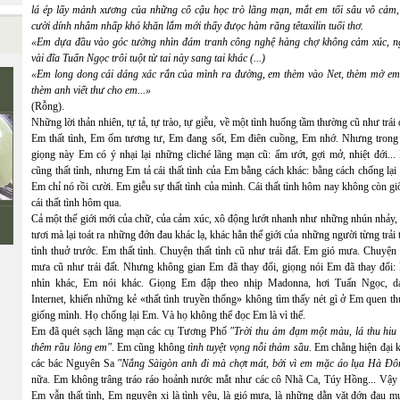
lá ép lấy mảnh xương của những cô cậu học trò lãng mạn, mắt em tối sâu vô cảm,
cười dính nhâm nhấp khó khăn lắm mới thấy đưọc hàm răng têtaxilin tuổi thơ.
«Em dựa đầu vào góc tường nhìn đám tranh công nghệ hàng chợ không cảm xúc, n
vài đĩa Tuấn Ngọc trôi tuột từ tai này sang tai khác (...)
«Em long dong cái dáng xác rắn của mình ra đường, em thèm vào Net, thèm mở ema
thèm anh viết thư cho em...»
(Rỗng).
Những lời thản nhiên, tự tả, tự trào, tự giễu, về một tình huống tầm thường cũ như trái 
Em thất tình, Em ốm tương tư, Em đang sốt, Em điên cuồng, Em nhớ. Nhưng trong 
giọng này Em có ý nhại lại những cliché lãng mạn cũ: ẩm ướt, gợi mở, nhiệt đới...
cũng thất tình, nhưng Em tả cái thất tình của Em bằng cách khác: bằng cách chống lại
Em chỉ nó rồi cười. Em giễu sự thất tình của mình. Cái thất tình hôm nay không còn g
cái thất tình hôm qua.
Cả một thế giới mới của chữ, của cảm xúc, xô động lướt nhanh như những nhún nhảy, 
tươi mà lại toát ra những đớn đau khác lạ, khác hẳn thế giới của những người từng trải 
tình thuở trước. Em thất tình. Chuyện thất tình cũ như trái đất. Em gió mưa. Chuyện
mưa cũ như trái đất. Nhưng không gian Em đã thay đổi, giọng nói Em đã thay đổi:
nhìn khác, Em nói khác. Giọng Em đập theo nhịp Madonna, hơi Tuấn Ngọc, d
Internet, khiến những kẻ «thất tình truyền thống» không tìm thấy nét gì ở Em quen t
giống mình. Họ chống lại Em. Và họ không thể đọc Em là vì thế.
Em đã quét sạch lãng mạn các cụ Tương Phố
"Trời thu ảm đạm một màu, lá thu hiu 
thêm rầu lòng em".
Em
cũng không
tình tuyệt vọng nỗi thảm sầu
. Em chẳng hiện đại 
các bác Nguyên Sa
"Nắng Sàigòn anh đi mà chợt mát, bởi vì em mặc áo lụa Hà Đô
nữa. Em không trâng tráo ráo hoảnh nước mắt như các cô Nhã Ca, Túy Hồng... Vậy
Em vẫn thất tình, Em nguyên xi là tình yêu, là gió mưa, là những dằn vặt đớn đau m