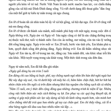
người yếu kém về trí tuệ. Nước Việt Nam là một nước macho bạo lực, coi chiến thắng
gồng của xã hội mà Đình Đình đang sống. Và viết dưới dạng đối thoại giữa "đàn ông 
của một thế giới tự kiêu tự mãn trong cái ngu chung.
Em lỡ cỡ
hoàn tất cái nhìn toàn bộ ấy về xã hội gồng, xã hội đại ngu.
Em lỡ cỡ
cũng viết
mà em đang sống.
Em lỡ cỡ
được cắt thành
sáu
mảnh, mỗi mảnh phù hợp với một ngày, trong cuộc đời 
Ngày không trôi, Ngày ảm
và
Ngày vỡ.
Sáu ngày cũng có thể là sáu chặng đường tron
mị
thuộc tuổi thơ, tuổi vị thành niên: Em còn ảo tưởng, mơ mộng, còn tin vào lý tưởn
đời sống hàng ngày.
Ngày tròn mắt ve
: Em 20 tuổi, bước vào tình yêu, Em khám phá sự
hơn, quyết định sống đời phóng đãng.
Ngày không trôi
: Em đã thấm những nhọc n
Ngày vỡ
: Em tàn tạ, đổ vỡ trong tan tác, đắng cay. Sáu mảnh đời, sáu khúc nhạc trỗi l
sáu khúc. Một tuyệt vọng trong sáu khát vọng. Một thức tỉnh trong sáu đớn đau.
Ngay từ năm tuổi, Em đã bắt đầu ghi nhận:
«Ngày giỗ dòng họ em tròn 5 tuổi
Em đứng chỉ cao bằng tủ buýt- phê, tay chống nạnh ngó nhìn lên bàn thờ nghi ngút h
Mẹ váy đụp váy xoè, ríu rít dưới bếp với mấy bà cô, băm băm chặt chặt, hớt hơ hớt 
nhón chân trèo lên ngồi cả trên đám nhang khói kia ngoặm cho bằng sạch tất cả những
"Năm 15 tuổi, em ý thức đến cộng đồng qua những chương trình kỉ niệm lễ lạt. Nhữn
công việc hiến thân xác một cách không vụ lợi. Em phục vụ các quý ông khuyết tật, t
sướng vì góp một phần sức lực xây dựng xã hội tốt lành vững mạnh hơn, văn minh hơn.
«Em chẳng nhớ đã trải qua bao nhiêu gã tay cụt chân què. Em chỉ thấy rằng, cái lỗ 
như hàng ngàn nỗi đau sau bao nhiêu năm vùi lấp...»
.