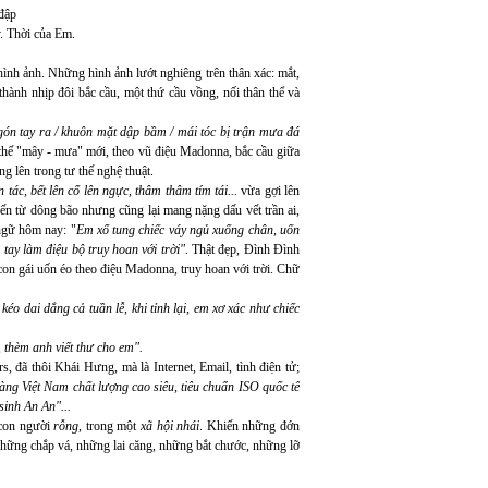
đập
. Thời của Em.
nh ảnh. Những hình ảnh lướt nghiêng trên thân xác: mắt,
o thành nhịp đôi bắc cầu, một thứ cầu vồng, nối thân thể và
ón tay ra / khuôn mặt dập bầm / mái tóc bị trận mưa đá
h thế "mây - mưa" mới, theo vũ điệu Madonna, bắc cầu giữa
ng lên trong tư thế nghệ thuật.
tác, bết lên cổ lên ngực, thâm thâm tím tái...
vừa gợi lên
 đến từ dông bão nhưng cũng lại mang nặng dấu vết trần ai,
ngữ hôm nay: "
Em xổ tung chiếc váy ngủ xuống chân, uốn
ay làm điệu bộ truy hoan với trời".
Thật đẹp, Đình Đình
on gái uốn éo theo điệu Madonna, truy hoan với trời. Chữ
 kéo dai dẳng cả tuần lễ, khi tỉnh lại, em xơ xác như chiếc
 thèm anh viết thư cho em".
s, đã thôi Khái Hưng, mà là Internet, Email, tình điện tử;
ng Việt Nam chất lượng cao siêu, tiêu chuẩn ISO quốc tế
sinh An An"...
 con người
rỗng
, trong một
xã hội nhái
. Khiến những đớn
những chắp vá, những lai căng, những bắt chước, những lỡ