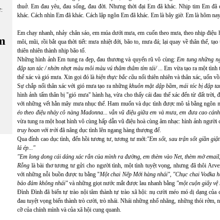
thuở. Em đau yêu, đau sống, đau đời. Nhưng thời đại Em đã khác. Nhịp tim Em đã 
ữ:
khác. Cách nhìn Em đã khác. Cách lập ngôn Em đã khác. Em là bây giờ. Em là hôm nay
Em chạy nhanh, nhảy chân sáo, em múa dưới mưa, em cuốn theo mưa, theo nhịp điệu hì
m
môi, mũi, rồi bắt qua thời tiết: mưa nhiệt đới, bão to, mưa đá; lại quay về thân thể, tạ
thiên nhiên thành nhịp bão tố.
Những hình ảnh Em tung ra đẹp, đau thương và quyến rũ vô cùng:
Em tung những ng
đập tan tác / nhờn nhợt màu môi màu vú thâm thâm tím tái/
... Em vừa tạo ra một tìn
thể xác và gió mưa. Xin gọi đó là
hiện thực bắc cầu
nối thiên nhiên và thân xác, uốn vồ
Sự chắp nối thân xác với gió mưa tạo ra những
khuôn mặt dập bầm, mái tóc bị đập tan 
hình ảnh tấm thân bị "gió mưa" hành hạ, vừa cho thấy cái đau thể xác đến từ đất trời,
với những vết hằn mây mưa nhục thể. Ham muốn và dục tình được mô tả bằng ngôn 
éo theo điệu nhảy cô nàng Madonna... vẫn vũ điệu giữa em và mưa, em đưa cao cánh t
vừa tung ra một hoạt hình vô cùng hấp dẫn vũ điệu hoà cùng âm nhạc: hình ảnh người c
truy hoan với trời
đã nâng dục tình lên ngang hàng thượng đế.
Qua đỉnh cao dục tình, đến hồi tương tư, tương tư mới:
"Em sốt, sau trận sốt giần giật
lá ép..."
"Em long dong cái dáng xác rắn của mình ra đường, em thèm vào Net, thèm mở email,
Rỗng
là bài thơ tương tư gửi cho người tình, một tình tuyệt vọng, nhưng đã thôi Arver
với những nỗi buồn được tu bằng "
Một chai Nếp Mới hàng nhái",
"Chục chai Vodka hà
bảo đảm không nhái"
và những giọt nước mắt được lau nhanh bằng
"một cuộn giấy vệ 
Đình Đình
đã biến tự trào nội tâm thành tự trào xã hội: nụ cười méo mó dị dạng của
đau tuyệt vọng biến thành trò cười, trò nhái. Nhái những nhố nhăng, những thói rởm, 
cỡ của chính mình và của xã hội cung quanh.