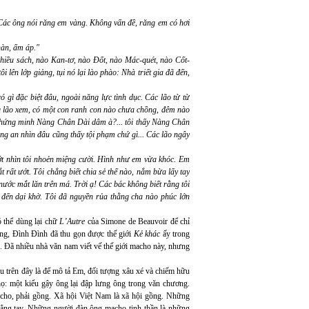
 Các ông nói răng em vàng. Không vấn đề, răng em có hơi
àn, ấm áp."
 nhiều sách, nào Kan-tơ, nào Đốt, nào Mác-quét, nào Cốt-
ôi lên lớp giảng, tụi nó lại lào phào: Nhà triết gia đã đến,
 gì đặc biệt đâu, ngoài năng lực tình dục. Các lão từ từ
ưng lão xem, có một con ranh con nào chưa chồng, đêm nào
 chứng minh Nàng Chân Dài dâm à?... tôi thấy Nàng Chân
công an nhìn đâu cũng thấy tội phạm chứ gì... Các lão ngây
Ướt nhìn tôi nhoẻn miệng cười. Hình như em vừa khóc. Em
ắt rất ướt. Tôi chẳng biết chia sẻ thế nào, nắm bừa lấy tay
nước mắt lăn trên má. Trời ạ! Các bác không biết rằng tôi
đến dại khờ. Tôi đã nguyền rủa thằng cha nào phúc lớn
 thể dùng lại chữ
L’Autre
của Simone de Beauvoir để chỉ
ang, Đình Đình đã thu gọn được thế giới
Kẻ khác
ấy trong
. Đã nhiều nhà văn nam viết vế thế giới macho này, nhưng
râu trên đây là để mô tả Em, đối tượng xâu xé và chiếm hữu
ọ: một kiểu gậy ông lại đập lưng ông trong văn chương.
acho, phải gồng. Xã hội Việt Nam là xã hội gồng. Những
cẳng tay. Những người đàn ông macho tinh thần là những