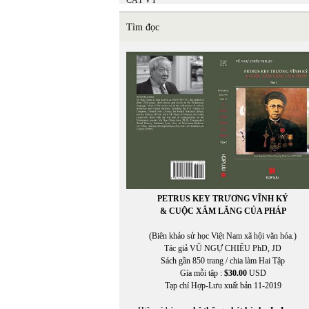
CÁT VY
Catherine Cusset
CHÂN PHƯƠNG
Tìm đọc
Chân Phương
Chen-Kung Ho
CHIÊU ANH NGUYỄN
CHÍNH ĐẠO
CHÍNH ĐẠO VŨ NGỰ CHIÊU
Christine Falkenland
CHU LYNH
Chu Thái Yến
CHU THỤY NGUYÊN
CHU VƯƠNG MIỆN
Chu Xuân Giao
Chu Xuân Giao chuyển ngữ
CHUNG LÊ
PETRUS KEY TRƯƠNG VĨNH KÝ
Chuyển ngữ: TUYẾT LINH
& CUỘC XÂM LĂNG CỦA PHÁP
Chuyển ngữ: TUYẾT LINH
Chuyển Việt ngữ BẠT XỨ
(Biên khảo sử học Việt Nam xã hội văn hóa.)
Claire Simon
Tác giả VŨ NGỰ CHIÊU PhD, JD
Claudia Zilletti
Sách gần 850 trang / chia làm Hai Tập
CỔ NGƯ
Gía mỗi tập :
$30.00
USD
CỔ NGƯ chuyển ngữ
Tạp chí Hợp-Lưu xuất bản 11-2019
Cristan Cortez
CRIXUS YUEN