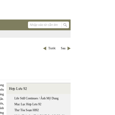
Trước
Sau
ong
Hợp Lưu 92
rên
àng
Life Still Continues / Ảnh Mỹ Dung
gắn.
ên,
Mục Lục Hợp Lưu 92
ình
Thư Tòa Soạn Hl92
ờng