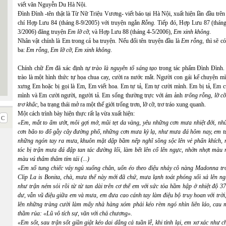
viết văn Nguyễn Du Hà Nội.
Đình Đình -tên thật là Từ Nữ Triệu Vương- viết báo tại Hà Nội, xuất hiện lần đầu trên
chí Hợp Lưu 84 (tháng 8-9/2005) với truyện ngắn
Rỗng.
Tiếp đó, Hợp Lưu 87 (tháng
3/2006) đăng truyện
Em lỡ cỡ
, và Hợp Lưu 88 (tháng 4-5/2006),
Em xinh không
.
Nhân vật chính là Em trong cả ba truyện. Nếu đổi tên truyện đầu là
Em rỗng
, thì sẽ c
ba:
Em rỗng, Em lỡ cỡ, Em xinh không
.
Chính chữ
Em
đã xác định
tự trào
là nguyên tố sáng tạo
trong tác phẩm Đình Đình.
trào là một hình thức tự họa chua cay, cười ra nước mắt. Người con gái kể chuyện m
xưng Em hoặc bị gọi là Em, Em viết hoa. Em tự tả, Em tự cười mình. Em bị tả, Em c
mình và Em cười người, người tả. Em sống thường trực với ám ảnh
trống
rỗng
,
lỡ c
trơ khấc
, ba trạng thái mở ra một thế giới trống trơn, lỡ cỡ, trơ tráo xung quanh.
Một cách trình bày hiện thực rất lạ vừa xuất hiện:
«Em, mắt to ẩm ướt, môi gợi mở, mũi tẹt da vàng, yêu những cơn mưa nhiệt đới, nh
cơn bão to đổ gẫy cây đường phố, những cơn mưa kỳ lạ, như mưa đá hôm nay, em t
những ngón tay ra mưa, khuôn mặt dập bầm nếp nghĩ sồng sộc lên vẻ phấn khích, 
tóc bị trận mưa đá đập tan tác đường lối, làm bết lên cổ lên ngực, nhờn nhợt màu 
màu vú thâm thâm tím tái (...)
«Em xổ tung chiếc váy ngủ xuống chân, uốn éo theo điệu nhảy cô nàng Madonna tr
Clip La is Bonita, chà, mưa thế này mới đã chứ, mưa lạnh toát phóng xối xả lên ng
như trận ném sỏi rồi từ từ tan dài trên cơ thể em với sức tỏa hầm hập ở nhiệt độ 3
dư, vẫn vũ điệu giữa em và mưa, em đưa cao cánh tay làm điệu bộ truy hoan với trời,
lên những tràng cười làm mấy nhà hàng xóm phải kéo rèm ngó nhìn liên láo, cau 
thầm rủa: «Lũ vô tích sự, văn với chả chương».
«Em sốt, sau trận sốt giần giật kéo dai dẳng cả tuần lễ, khi tỉnh lại, em xơ xác như c