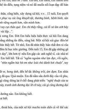
hay) với Em, đứa bé 5 tuổi: Em đói, Em thèm, Em muốn trèo
hệ tín điều, tụng niệm và nó đã muốn nổi loạn đạp đổ bàn
ả thân, cống hiến, xây dựng xã hội, v.v... 15 tuổi, Em quyết
ắt
phục vụ các ông khuyết tật, thương binh, bệnh binh, tàn
lành vững mạnh hơn, văn minh hơn
.
tay cụt chân què. Em chỉ thấy rằng, cái lỗ nẻ ẩm ướt bây
ùi lấp...".
gái xưng Em. Đời Em biểu hiệu hiện thực xã hội Em đang
bằng những tín điều, sùng bái. Một xã hội xúi giục đứa bé
ìn thấy hết. Từ nhỏ, Em đã nhìn thấy bản chất đen xì của
, đêm hì hục trên giường. Đến tuổi 15, Em đã gặp những gã
t dạy
", lớn hơn tý nữa Em gặp các anh nghệ sĩ, các nhà trí
Em biết hết. Tất cả
"ngồm ngoàm như lợn đực, rồi ngốn,
ó
"nhìn ngắm hút hít em như loài chó đánh hơi chuột",
tuy
t ve, hong tình
, đến bế tắc
không trôi, ảm đạm
. Em nhìn
ờng đã qua. Quá muộn. Em đã nằm sâu dưới đáy của vũ phu,
gì cũng dừng lại ở chỗ đang phát triển:
"nghệ thuật của ta
này, tranh ảnh đương đại lỡ cỡ này, cái gì cũng đương đại
 đường nào. Em không biết.
i biết.
, thoái hóa, của một
xã hội macho toàn diện
cả về thể xác