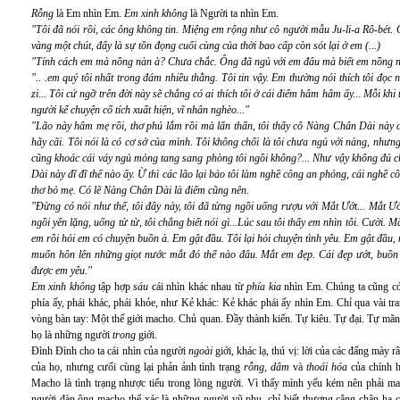
Rỗng
là Em nhìn Em.
Em xinh không
là Người ta nhìn Em.
"Tôi đã nói rồi, các ông không tin. Miệng em rộng như cô người mẫu Ju-li-a Rô-bét.
vàng một chút, đấy là sự tồn đọng cuối cùng của thời bao cấp còn sót lại ở em (...)
"Tính cách em mà nồng nàn à? Chưa chắc. Ông đã ngủ với em đâu mà biết em nồng n
".. .em quý tôi nhất trong đám nhiều thằng. Tôi tin vậy. Em thường nói thích tôi đọc
zi... Tôi cứ ngỡ trên đời này sẽ chẳng có ai thích tôi ở cái điểm hâm hâm ấy... Mỗi khi t
người kể chuyện cổ tích xuất hiện, vĩ nhân nghèo..."
"Lão này hâm mẹ rồi, thơ phú lắm rồi mà lẩn thẩn, tôi thấy cô Nàng Chân Dài này có
hãy cãi. Tôi nói là có cơ sở của mình. Tôi không chối là tôi chưa ngủ với nàng, nh
cũng khoác cái váy ngủ mỏng tang sang phòng tôi ngồi không?... Như vậy không đủ
Dài này đĩ đĩ thế nào ấy. Ừ thì các lão lại bảo tôi làm nghề công an phỏng, cái nghề 
thơ bỏ mẹ. Có lẽ Nàng Chân Dài là điếm cũng nên.
"Đừng có nói như thế, tôi đây này, tôi đã từng ngồi uống rượu với Mắt Ướt... Mắt 
ngồi yên lặng, uống từ từ, tôi chẳng biết nói gì...Lúc sau tôi thấy em nhìn tôi. Cười. M
em rồi hỏi em có chuyện buồn à. Em gật đầu. Tôi lại hỏi chuyện tình yêu. Em gật đầu, 
muốn hôn lên những giọt nước mắt đó thế nào đâu. Mắt em đẹp. Cái đẹp ướt, buồn 
được em yêu."
Em xinh không
tập hợp
sáu
cái nhìn khác nhau từ
phía kia
nhìn Em. Chúng ta cũng có
phía ấy, phái khác, phái khỏe, như Kẻ khác: Kẻ khác phái ấy nhìn Em. Chỉ qua vài tr
vòng bàn tay: Một thế giới macho. Chủ quan. Đầy thành kiến. Tự kiêu. Tự đại. Tự mãn
họ là những người
trong
giới.
Đình Đình cho ta cái nhìn của người
ngoài
giới, khác lạ, thú vị: lời của các đấng mày 
của họ, nhưng cưối cùng lại phản ảnh tình trạng
rỗng, dâm
và
thoái hóa
của chính h
Macho là tình trạng nhược tiểu trong lòng người. Vì thấy mình yếu kém nên phải m
người đàn ông macho thể xác là những người vũ phu, chỉ biết thượng cẳng chân hạ 