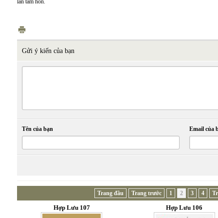
lẫn tâm hồn.
Gửi ý kiến của bạn
Tên của bạn
Email của 
Trang đầu
Trang trước
1
2
3
4
Tr
Hợp Lưu 107
Hợp Lưu 106