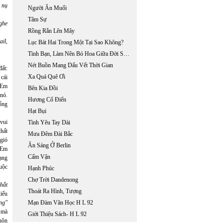
 nụ
Người Ăn Muối
Tâm Sự
ghe
Rồng Rắn Lên Mây
il,
Lục Bát Hai Trong Một Tại Sao Không?
Tình Bạn, Làm Nên Bó Hoa Giữa Đời Sống Khốn Cùng
Nét Buồn Mang Dấu Vết Thời Gian
đất:
Xa Quá Quê Ơi
cái
 Em
Bên Kia Đồi
 nó.
Hương Cổ Điển
iống
Hạt Bụi
vui
Tình Yêu Tay Dài
thất
Mưa Đêm Đài Bắc
 gió
Ăn Sáng Ở Berlin
 Em
Cấm Vận
ạng
huộc
Hạnh Phúc
Chợ Trời Dandenong
hắt
Thoát Ra Hình, Tượng
kiểu
ng"
Mạn Đàm Văn Học H L 92
 mà
Giới Thiệu Sách- H L 92
uôn