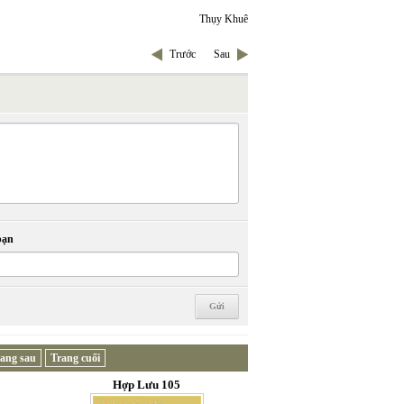
Thụy Khuê
Trước
Sau
bạn
ang sau
Trang cuối
Hợp Lưu 105