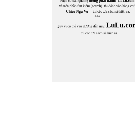
Hiện có bán qua
hệ thống phát hành:
LuLu.com
Cù Hựu
và trên phần tìm kiếm (search) thì đánh vào hàng ch
Cung Tích Biền
Chieu Ngu Vu
thì các tựa sách sẽ hiện ra.
***
LuLu.co
Quý vị có thể vào đường dẫn này:
thì các tựa sách sẽ hiện ra.