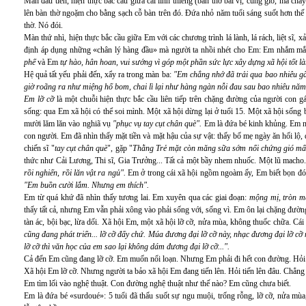
Màn đầu tiên, hiện thực bắc cầu giữa cái linh thiêng (bàn thờ bài vị, cúng giỗ, ma c
lên bàn thờ ngoặm cho bằng sạch cỗ bàn trên đó. Đứa nhỏ năm tuổi sáng suốt hơn thế 
thờ. Nó đói.
Màn thứ nhì, hiện thực bắc cầu giữa Em với các chương trình lá lành, lá rách, liệt sĩ, x
định áp dụng những «chân lý hàng đầu» mà người ta nhồi nhét cho Em: Em nhắm m
phế
và Em
tự hào, hân hoan, vui sướng vì góp một phần sức lực xây dựng xã hội tốt 
Hệ quả tất yếu phải đến, xẩy ra trong màn ba:
"Em chẳng nhớ đã trải qua bao nhiêu gã 
giờ roãng ra như miệng hố bom, chai lì lại như hàng ngàn nỗi đau sau bao nhiêu năm v
Em lỡ cỡ
là một chuỗi hiện thực bắc cầu liên tiếp trên chặng đường của người con 
sống: qua Em xã hội có thể soi mình. Một xã hội dừng lại ở tuổi 15. Một xã hội sống 
mười lăm lăn vào nghiã vụ
"phục vụ tay cụt chân què".
Em là đứa bé kinh khủng. Em nh
con người. Em đã nhìn thấy mặt tiền và mặt hậu của sự vật: thấy bố mẹ ngày ăn hối lộ
chiến sĩ "
tay cụt chân què
", gặp "
Thằng Trẻ mặt còn măng sữa sớm nổi chứng gió mấ
thức như Cải Lương, Thi sĩ, Gia Trưởng... Tất cả một bầy nhem nhuốc. Một lũ macho. 
rồi nghiến, rồi lăn vật ra ngủ".
Em ở trong cái xã hội ngồm ngoàm ấy, Em biết bọn đ
"Em buồn cười lắm. Nhưng em thích".
Em từ quá khứ đã nhìn thấy tương lai. Em xuyên qua các giai đoạn:
mộng mị, tròn mắ
thấy tất cả, nhưng Em vẫn phải xông vào phải sống với, sống vì. Em ôn lại chặng đư
tàn ác, bội bạc, lừa dối. Xã hội Em, một xã hội lỡ cỡ, nửa mùa, không thuốc chữa. Cái 
cũng đang phát triển... lỡ cỡ đấy chứ. Múa đương đại lỡ cỡ này, nhạc đương đại lỡ cỡ 
lỡ cỡ thì văn học của em sao lại không dám đương đại lỡ cỡ...".
Cả đến Em cũng đang lỡ cỡ. Em muốn nổi loạn. Nhưng Em phải đi hết con đường. Hỏi
Xã hội Em lỡ cỡ. Nhưng người ta bảo xã hội Em đang tiến lên. Hỏi tiến lên đâu. Chẳng a
Em tìm lối vào nghệ thuật. Con đường nghệ thuật như thế nào? Em cũng chưa biết.
Em là đứa bé «surdoué»: 5 tuổi đã thấu suốt sự ngu muội, trống rỗng, lỡ cỡ, nửa mùa