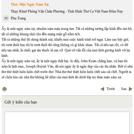
Thơ: Một Ngày Xám Xịt
Thụy Khuê Phỏng Vấn Chân Phương - Tình Hình Thơ Ca Việt Nam Hôm Nay
Phụ Trang
Ấy là một ngày xám xịt, nhuộm xám máu trong tim. Tất cả những tường lắp kính đều mơ hồ,
tất cả những khung nhà cửa đều mang màu gỗ trầm tích.
Tất cả những thứ đó dựng thành núi, khiến mọi cuộc hành trình trở ngại. Làm sao bây giờ,
tôi rượt đuổi hay tôi bị rượt đuổi thì cũng không có gì khác nhau. Tất cả tiêu tan rồi, có đỡ
tiêu tan nhất, là chiếc gạt tàn thuốc lá rạn vỡ. Quá vớ vẩn lỗi của mọi thời gương kính vỡ lại
lành.
Ấy là một ngày xám xịt, ấy là một ngày thất bại. Ai đấy, John Keats chẳng hạn, và bạn tôi
xém là linh mục, Joseph Huỳnh Văn, đã nói ngày ấy là ngày đẹp của các thi nhân. Bởi vì nhà
thơ thứ thiệt luôn luôn chết trước thơ. Nhà thơ thứ thiệt luôn luôn chết sau cái chết. Người ta
sẽ chôn kín các nhà thơ không hề dổm của mọi thời đó dưới lớp tro than màu xám xịt.
Trước
Sau
Gửi ý kiến của bạn