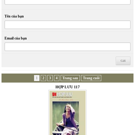
Tên của bạn
Email của bạn
1
2
3
4
Trang sau
Trang cuối
HỢP LƯU 117