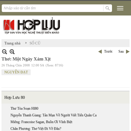
›
Trang nhà
SỐ CŨ
Trước
Sau
Thơ: Một Ngày Xám Xịt
26 Tháng Chín 2008
12:00 SA
(Xem: 8716)
NGUYỄN ĐẠT
Hợp Lưu 80
Thư Tòa Soạn Hl80
Nguyễn Thanh Giang: Tản Mạn Về Người Viết Tiến Quân Ca
Miêng: Francoise Sagan, Buồn Ơi Vĩnh Biệt
Chân Phương: Thơ Việt Đi Về Đâu?