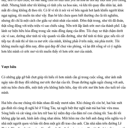
này, nếu có lựa chọn, tôi sẵn sàng chối bỏ một tình yêu xa hoa để đổi lấy một tình yêu cuồng
nhiệt. Nhưng hình như tôi không có tình yêu xa hoa nào, và khi tôi quay đầu nhìn lại, ánh
mắt đó cũng không đi theo tôi. Có lẽ vì tôi ít nói và vẻ bên ngoài hơi lạnh khiến người khác
ngại ngùng, tôi muốn tin như vậy. Bạn bè khi chưa quen biết thường cho là tôi nghiêm,
nhưng đó chỉ là một cách che giấu sự nhút nhát của mình. Đêm thật trong, như tôi đã đoán,
thật sống động với triệu triệu vì sao chiếu sáng. Nền trời lấp lánh ước mơ của thành phố. Lấp
lánh sự hiện hữu hòa đồng trong sắc màu đồng dạng của đêm. Tôi chạy xe thật chậm dưới
các vì sao, dường như tinh tú vây quanh và dẫn đường, như thể tinh tú thúc giục nếu tôi cứ
tiếp tục đi mãi thì sẽ tìm ra mơ ước của mình, không phải ở trên mây, mà phía trước. Tôi
không muốn ngủ đêm nay, đêm quá đẹp để chui vào phòng, vả lại đời sống sẽ có ý nghĩa
hơn khi mình có ước mơ và tôi muốn thấy rõ hơn ước mơ của mình.
Vượt biên
Có những gặp gỡ bất chợt giúp tôi hiểu rõ hơn mình cần gì trong cuộc sống, như ánh mắt
ngày nào đã thay đổi những mơ ước thơ dại của tôi. Đoạn đường ngắn ngủi chung với anh,
một nụ hôn chưa đến, một tình yêu không hiện hữu, dạy tôi ước mơ lớn hơn cho tuổi trẻ của
mình.
Hai bên cha mẹ chúng tôi thân nhau đã mấy mươi năm. Khi chúng tôi còn bé, hai bác mời
gia đình tôi cùng đi nghỉ hè ở Vũng Tàu, tại ngôi biệt thự nghỉ mát mà hai bác vừa mua.
Sóng biển và cát vàng còn lưu trữ bao kỷ niệm đẹp của đám trẻ con chúng tôi. Sau đó tôi
không gặp lại anh, hình ảnh cũng nhạt nhòa. Một hôm mẹ cho biết anh đang trốn nghĩa vụ ở
nhà một người quen và bảo tôi đem một gói đồ trao cho anh. Căn nhà nằm trên đường Lê