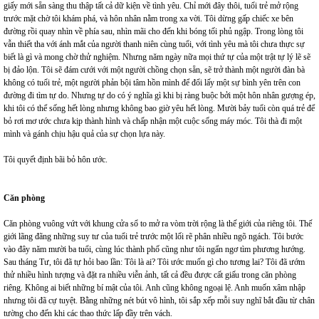
giấy mới sẵn sàng thu thập tất cả dữ kiện về tình yêu. Chỉ mới đây thôi, tuổi trẻ mở rộng
trước mặt chờ tôi khám phá, và hôn nhân nằm trong xa vời. Tôi dừng gấp chiếc xe bên
đường rồi quay nhìn về phía sau, nhìn mãi cho đến khi bóng tối phủ ngập. Trong lòng tôi
vẫn thiết tha với ánh mắt của người thanh niên cùng tuổi, với tình yêu mà tôi chưa thực sự
biết là gì và mong chờ thử nghiệm. Nhưng năm ngày nữa mọi thứ tự của một trật tự lý lẽ sẽ
bị đảo lộn. Tôi sẽ đám cưới với một người chồng chọn sẵn, sẽ trở thành một người đàn bà
không có tuổi trẻ, một người phản bội tâm hồn mình để đổi lấy một sự bình yên trên con
đường đi tìm tự do. Nhưng tự do có ý nghĩa gì khi bị ràng buộc bởi một hôn nhân gượng ép,
khi tôi có thể sống hết lòng nhưng không bao giờ yêu hết lòng. Mười bảy tuổi còn quá trẻ để
bỏ rơi mơ ước chưa kịp thành hình và chấp nhận một cuộc sống máy móc. Tôi thà đi một
mình và gánh chịu hậu quả của sự chọn lựa này.
Tôi quyết định bãi bỏ hôn ước.
Căn phòng
Căn phòng vuông vứt với khung cửa sổ to mở ra vòm trời rộng là thế giới của riêng tôi. Thế
giới lãng đãng những suy tư của tuổi trẻ trước một lối rẽ phân nhiều ngõ ngách. Tôi bước
vào đây năm mười ba tuổi, cùng lúc thành phố cũng như tôi ngẩn ngơ tìm phương hướng.
Sau tháng Tư, tôi đã tự hỏi bao lần: Tôi là ai? Tôi ước muốn gì cho tương lai? Tôi đã ướm
thử nhiều hình tượng và đặt ra nhiều viễn ảnh, tất cả đều được cất giấu trong căn phòng
riêng. Không ai biết những bí mật của tôi. Anh cũng không ngoại lệ. Anh muốn xâm nhập
nhưng tôi đã cự tuyệt. Bằng những nét bút vô hình, tôi sắp xếp mỗi suy nghĩ bắt đầu từ chân
tường cho đến khi các thao thức lấp đầy trên vách.