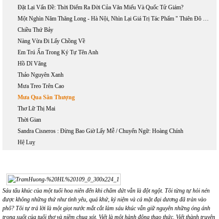
Đặt Lại Vấn Đề: Thời Điểm Ra Đời Của Văn Miếu Và Quốc Tử Giám?
Một Nghìn Năm Thăng Long - Hà Nội, Nhìn Lại Giá Trị Tác Phẩm " Thiên Đô Chiếu" Của Thái Tổ Lý Công Uẩn
Chiều Thứ Bảy
Nàng Vừa Đi Lấy Chồng Về
Em Trú Ẩn Trong Ký Tự Tên Anh
Hồ Dĩ Vãng
Thảo Nguyên Xanh
Mưa Treo Trên Cao
Mưa Qua Sân Thượng
Thơ Lữ Thị Mai
Thời Gian
Sandra Cisneros : Đừng Bao Giờ Lấy Mễ / Chuyển Ngữ: Hoàng Chính
Hệ Luỵ
Sáu tấu khúc của một tuổi hoa niên đến khi chấm dứt vẫn là đột ngột. Tôi từng tự hỏi nén
được không những thứ như tình yêu, quá khứ, kỷ niệm và cả mặt đại dương đã tràn vào
phố? Tôi tự trả lời là một giọt nước mắt cắt làm sáu khúc vẫn giữ nguyên những óng ánh
trong suốt của tuổi thơ và niềm chua xót. Viết là một hành động thao thức. Viết thành truyện