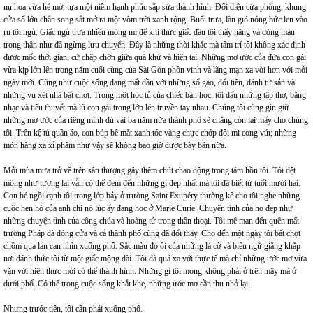
nụ hoa vừa hé mở, tựa một niềm hạnh phúc sắp sửa thành hình. Đối diện cửa phòng, khung
cửa sổ lớn chắn song sắt mở ra một vòm trời xanh rộng. Buổi trưa, làn gió nóng bức len vào
ru tôi ngủ. Giấc ngủ trưa nhiều mộng mị để khi thức giấc đầu tôi thấy nặng và dòng máu
trong thân như đã ngừng lưu chuyển. Đây là những thời khắc mà tâm trí tôi không xác định
được mốc thời gian, cứ chập chờn giữa quá khứ và hiện tại. Những mơ ước của đứa con gái
vừa kịp lớn lên trong năm cuối cùng của Sài Gòn phồn vinh và lãng mạn xa vời hơn với mỗi
ngày mới. Cũng như cuộc sống đang mất dần với những sổ gạo, đổi tiền, đánh tư sản và
những vụ xét nhà bất chợt. Trong một hộc tủ của chiếc bàn học, tôi dấu những tập thơ, băng
nhạc và tiểu thuyết mà lũ con gái trong lớp lén truyền tay nhau. Chúng tôi cùng gìn giữ
những mơ ước của riêng mình dù vài ba năm nữa thành phố sẽ chẳng còn lại mấy cho chúng
tôi. Trên kệ tủ quần áo, con búp bê mắt xanh tóc vàng chực chớp đôi mi cong vút; những
món hàng xa xỉ phẩm như vậy sẽ không bao giờ được bày bán nữa.
Mỗi mùa mưa trở về trên sân thượng gây thêm chút chao động trong tâm hồn tôi. Tôi dệt
mộng như tương lai vẫn có thể đem đến những gì đẹp nhất mà tôi đã biết từ tuổi mười hai.
Con bé ngồi cạnh tôi trong lớp bảy ở trường Saint Exupéry thường kể cho tôi nghe những
cuộc hẹn hò của anh chị nó lúc ấy đang học ở Marie Curie. Chuyện tình của họ đẹp như
những chuyện tình của công chúa và hoàng tử trong thần thoại. Tôi mê man đến quên mất
trường Pháp đã đóng cửa và cả thành phố cũng đã đổi thay. Cho đến một ngày tôi bất chợt
chồm qua lan can nhìn xuống phố. Sắc màu đỏ ối của những lá cờ và biểu ngữ giăng khắp
nơi đánh thức tôi từ một giấc mộng dài. Tôi đã quá xa với thực tế mà chỉ những ước mơ vừa
vặn với hiện thực mới có thể thành hình. Những gì tôi mong không phải ở trên mây mà ở
dưới phố. Có thể trong cuộc sống khắt khe, những ước mơ cần thu nhỏ lại.
Nhưng trước tiên, tôi cần phải xuống phố.