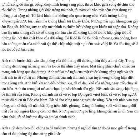
tự hỏi sống để làm gì. Sống khép mình trong vâng phục thì có khác gì là sống để chịu khổ
rồi chết đi. Trong những giờ khắc trống trải nhất, tôi nằm vùi vào mặt nệm chịu đựng sự
trừng phạt nặng nề. Tôi là ai hình như không còn quan trọng nữa. Vách tường không
khuyên giải được tôi. Trần nhà không khiến tôi khuây khỏa. Những mái ngói không còn gây
ấm lòng tôi. Những suy tư tiếp tục phình to chiếm hết không gian khiến tôi ngộp thở. Không
bao lâu nữa khung cửa sổ sẽ không còn lùa vào đủ không khí để tôi hô hấp, giúp tôi thở
những làn hơi thở khát khao của đời sống. Có lẽ đó là lúc tôi phải mở toang cửa phòng, loan
báo những tư ẩn của mình với tập thể, chấp nhận một sự kiểm soát vô lý lẽ. Và đó cũng sẽ là
lúc tôi bỏ rơi bản thân.
Anh chưa bước chân vào căn phòng của tôi nhưng tôi thường nhìn thấy anh từ đây. Trong
những đêm trăng rất sáng, anh và tôi có thể nhìn thấy nhau. Mặt trăng phản chiếu chiếc tàu
mang anh băng qua đại dương. Anh trở lại thế ngồi của một chiếc khung cứng ngắt và nét
mặt anh tỏ rõ sự bất an. Nhưng đôi mắt của anh tinh anh vì sự tuyệt vọng không hiện diện
trong lòng anh. Anh biết khi anh đến bờ bên kia, tất cả đau khổ của những ngày trốn chạy sẽ
tan biến. Anh tin tương lai mà anh chọn lựa sẽ chờ anh đến gặp. Nên anh sẵn sàng chịu đựng
bề tăm tối của biển. Không chỉ anh mà cả vô số lớp lớp người vượt biển, cả vô số lớp người
trước đã di cư từ Bắc vào Nam. Tất cả cho cùng một nguyên tắc sống. Nếu anh nhìn vào mặt
trăng, anh sẽ thấy tôi nằm bất động trên chiếc giường. Dáng tôi buông xuôi và tôi mang đôi
mắt của một người không còn hơi thở. Nhưng anh đừng lo lắng, không cần an ủi tôi. Sau khi
nằm chán, tôi sẽ biết mò dậy và tìm lại chính mình.
Anh suýt đem theo tôi, chúng ta đã vuột tay, nhưng ý nghĩ đi tìm tự do đã mọc gốc rễ trong
tâm trí tôi, phóng đại theo từng giờ khắc.