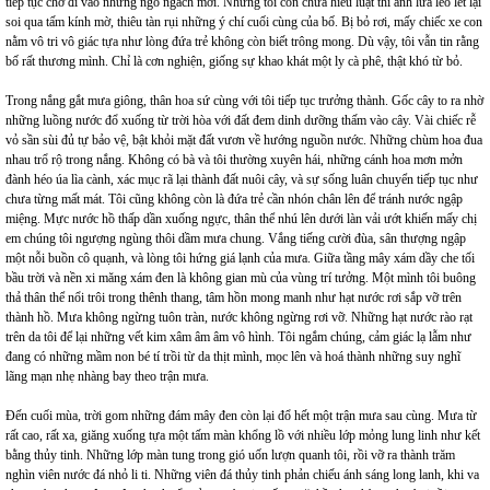
tiếp tục chở đi vào những ngõ ngách mới. Nhưng tôi còn chưa hiểu luật thì ánh lửa leo lét lại
soi qua tấm kính mờ, thiêu tàn rụi những ý chí cuối cùng của bố. Bị bỏ rơi, mấy chiếc xe con
nằm vô tri vô giác tựa như lòng đứa trẻ không còn biết trông mong. Dù vậy, tôi vẫn tin rằng
bố rất thương mình. Chỉ là cơn nghiện, giống sự khao khát một ly cà phê, thật khó từ bỏ.
Trong nắng gắt mưa giông, thân hoa sứ cùng với tôi tiếp tục trưởng thành. Gốc cây to ra nhờ
những luồng nước đổ xuống từ trời hòa với đất đem dinh dưỡng thấm vào cây. Vài chiếc rễ
vỏ sần sùi đủ tự bảo vệ, bật khỏi mặt đất vươn về hướng nguồn nước. Những chùm hoa đua
nhau trổ rộ trong nắng. Không có bà và tôi thường xuyên hái, những cánh hoa mơn mởn
đành héo úa lìa cành, xác mục rã lại thành đất nuôi cây, và sự sống luân chuyển tiếp tục như
chưa từng mất mát. Tôi cũng không còn là đứa trẻ cần nhón chân lên để tránh nước ngập
miệng. Mực nước hồ thấp dần xuống ngực, thân thể nhú lên dưới làn vải ướt khiến mấy chị
em chúng tôi ngượng ngùng thôi dầm mưa chung. Vắng tiếng cười đùa, sân thượng ngập
một nỗi buồn cô quạnh, và lòng tôi hứng giá lạnh của mưa. Giữa tầng mây xám dầy che tối
bầu trời và nền xi măng xám đen là không gian mù của vùng trí tưởng. Một mình tôi buông
thả thân thể nổi trôi trong thênh thang, tâm hồn mong manh như hạt nước rơi sắp vỡ trên
thành hồ. Mưa không ngừng tuôn tràn, nước không ngừng rơi vỡ. Những hạt nước rào rạt
trên da tôi để lại những vết kim xâm âm âm vô hình. Tôi ngắm chúng, cảm giác lạ lẫm như
đang có những mầm non bé tí trồi từ da thịt mình, mọc lên và hoá thành những suy nghĩ
lãng mạn nhẹ nhàng bay theo trận mưa.
Đến cuối mùa, trời gom những đám mây đen còn lại đổ hết một trận mưa sau cùng. Mưa từ
rất cao, rất xa, giăng xuống tựa một tấm màn khổng lồ với nhiều lớp mỏng lung linh như kết
bằng thủy tinh. Những lớp màn tung trong gió uốn lượn quanh tôi, rồi vỡ ra thành trăm
nghìn viên nước đá nhỏ li ti. Những viên đá thủy tinh phản chiếu ánh sáng long lanh, khi va