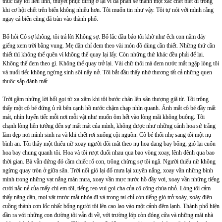
thúc đẩy tôi liều lĩnh, thuyết phục đừng ở lại vì đa phần sẽ thành một xác chết biết đi trong
khi cơ hội chết trên biển không nhiều hơn. Tôi muốn tin như vậy. Tôi tự nói với mình rằng
ngay cả biển cũng đã tràn vào thành phố.
Bố hỏi Có sợ không, tôi trả lời Không sợ. Bố lắc đầu bảo tôi khờ như ếch con nằm đáy
giếng xem trời bằng vung. Mẹ dặn chỉ đem theo vài món đồ dùng cần thiết. Những thứ cần
thiết thì không thể quên vì không thể quay lại lấy. Còn những thứ khác đều phải để lại.
Không thể đem theo gì. Không thể quay trở lại. Vài chữ thôi mà đem nước mắt ngập lòng tôi
và nuối tiếc không ngừng sinh sôi nẩy nở. Tôi bắt đầu thấy nhớ thương tất cả những quen
thuộc sắp đánh mất.
Trời gầm những lời hối gọi từ xa xăm khi tôi bước chân lên sân thượng giã từ. Tôi trông
thấy một cô bé đứng ủ rũ bên cạnh hồ nước chậm chạp nhìn quanh. Ánh mắt cô bé đầy mất
mát, nhìn luyến tiếc mỗi nơi mỗi vật như muốn ôm hết vào lòng mãi không buông. Tôi
chạnh lòng liên tưởng đến sự mất mát của mình, không được như những cánh hoa sứ trắng
làm đẹp nơi mình sinh ra và khi chết rơi xuống cội nguồn. Cô bé thổi nhẹ sang tôi một nụ
bình an. Tôi thấy một thiếu nữ xoay người dõi mắt theo nụ hoa đang bay bổng, gió lại cuốn
hoa bay chung quanh tôi. Hoa và tôi rượt đuổi nhau qua bao vòng xoay, lênh đênh qua bao
thời gian. Bà vẫn đứng đó cầm chiếc rổ con, trông chừng sợ tôi ngã. Người thiếu nữ không
ngừng quay tròn ở giữa sân. Trời nổi gió lại đổ mưa lại xuyên nắng, xoay vần những bình
minh trong những vạt nắng màn mưa, xoay vần mực nước hồ đầy vơi, xoay vần những tiếng
cười nắc nẻ của mấy chị em tôi, tiếng reo vui gọi cha của cô công chúa nhỏ. Lòng tôi cảm
thấy nặng dần, mọi vật trước mắt nhòa đi và trong tai chỉ còn tiếng gió trở xoáy, xoáy điên
cuồng thành cơn lốc nhấc bổng người tôi lên cao lao vào một cảnh đêm lạnh. Thành phố hiện
dần ra với những con đường tôi vẫn đi về, với trường lớp còn đóng cửa và những mái nhà