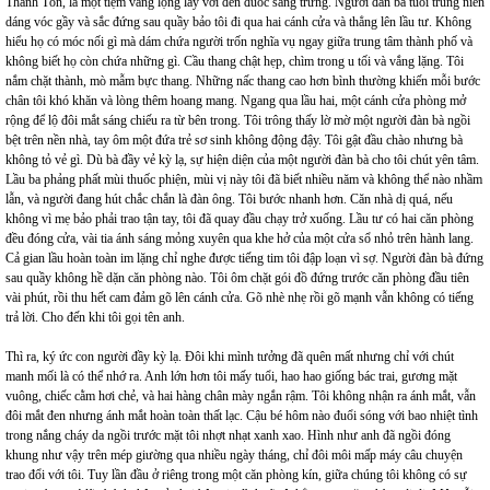
Thánh Tôn, là một tiệm vàng lộng lẫy với đèn đuốc sáng trưng. Người đàn bà tuổi trung niên
dáng vóc gầy và sắc đứng sau quầy bảo tôi đi qua hai cánh cửa và thẳng lên lầu tư. Không
hiểu họ có móc nối gì mà dám chứa người trốn nghĩa vụ ngay giữa trung tâm thành phố và
không biết họ còn chứa những gì. Cầu thang chật hẹp, chìm trong u tối và vắng lặng. Tôi
nắm chặt thành, mò mẫm bực thang. Những nấc thang cao hơn bình thường khiến mỗi bước
chân tôi khó khăn và lòng thêm hoang mang. Ngang qua lầu hai, một cánh cửa phòng mở
rộng để lộ đôi mắt sáng chiếu ra từ bên trong. Tôi trông thấy lờ mờ một người đàn bà ngồi
bệt trên nền nhà, tay ôm một đứa trẻ sơ sinh không động đậy. Tôi gật đầu chào nhưng bà
không tỏ vẻ gì. Dù bà đầy vẻ kỳ lạ, sự hiện diện của một người đàn bà cho tôi chút yên tâm.
Lầu ba phảng phất mùi thuốc phiện, mùi vị này tôi đã biết nhiều năm và không thể nào nhầm
lẫn, và người đang hút chắc chắn là đàn ông. Tôi bước nhanh hơn. Căn nhà dị quá, nếu
không vì mẹ bảo phải trao tận tay, tôi đã quay đầu chạy trở xuống. Lầu tư có hai căn phòng
đều đóng cửa, vài tia ánh sáng mỏng xuyên qua khe hở của một cửa sổ nhỏ trên hành lang.
Cả gian lầu hoàn toàn im lặng chỉ nghe được tiếng tim tôi đập loạn vì sợ. Người đàn bà đứng
sau quầy không hề dặn căn phòng nào. Tôi ôm chặt gói đồ đứng trước căn phòng đầu tiên
vài phút, rồi thu hết cam đảm gõ lên cánh cửa. Gõ nhè nhẹ rồi gõ mạnh vẫn không có tiếng
trả lời. Cho đến khi tôi gọi tên anh.
Thì ra, ký ức con người đầy kỳ lạ. Đôi khi mình tưởng đã quên mất nhưng chỉ với chút
manh mối là có thể nhớ ra. Anh lớn hơn tôi mấy tuổi, hao hao giống bác trai, gương mặt
vuông, chiếc cằm hơi chẻ, và hai hàng chân mày ngắn rậm. Tôi không nhận ra ánh mắt, vẫn
đôi mắt đen nhưng ánh mắt hoàn toàn thất lạc. Cậu bé hôm nào đuổi sóng với bao nhiệt tình
trong nắng cháy da ngồi trước mặt tôi nhợt nhạt xanh xao. Hình như anh đã ngồi đóng
khung như vậy trên mép giường qua nhiều ngày tháng, chỉ đôi môi mấp máy câu chuyện
trao đổi với tôi. Tuy lần đầu ở riêng trong một căn phòng kín, giữa chúng tôi không có sự