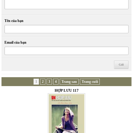
Tên của bạn
Email của bạn
1
2
3
4
Trang sau
Trang cuối
HỢP LƯU 117