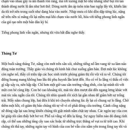
chạm vào nhau gây ra âm thanh rổn rảng, mà rơi xuống mặt hồ nhẹ nhàng như bụi rồi tan
thành dòng nước lũ ấm như hơi thở. Dòng nước ấm áp tuôn tràn bao ngộp lấy tôi, khiến làn
da tôi trở nên trong suốt như đang hòa vào nước. Nhịp mưa có khi dồn dập từng lúc, nặng
nề trên nền xi măng rồi lại mềm mại khi chạm vào nước hồ, hòa với tiếng phong linh ngân
của gió tạo nên một bản đàn kỳ bí.
Tiếng phong linh vẫn ngân, nhưng tôi vừa bắt đầu nghe thấy.
Tháng Tư
Một buổi sáng tháng Tư, nắng còn mới trên sân sỏi, những tiếng nổ ầm vang từ xa làm náo
động toàn trường. Thầy giáo và chúng tôi kinh hãi chui xuống gầm bàn. Đợi một lúc không
còn nghe nổ, thầy cô triệu tập các học sinh trước phòng giám thị rồi vội vã ra về. Chúng tôi
đứng hoang mang không bao lâu thì phụ huynh lần lượt đến. Họ có vẻ lo lắng vì thấu rõ việc
gì sắp xảy ra, nên hấp tấp. Chỉ hơn một giờ sau sân trường vắng tênh, còn lại mình tôi với
một con bé cùng lớp. Con bé cao khoảng tôi, mái tóc đen mượt dài đến ngang lưng khác với
mái tóc nâu ngắn của tôi. Chúng tôi nhìn quanh rồi xích lại gần nhau để giảm bớt sự trống
trải. Mấy năm chung lớp, hai đứa ít khi trò chuyện nhưng lúc ấy lại có chung sự lo lắng. Chờ
thêm một hồi, cô giám thị bảo chúng tôi tự về vì cô phải đóng cửa trường. Cánh cổng nặng
nề đóng sập lại sau lưng khiến chúng tôi giật mình nắm chặt tay nhau. Các ngón tay của con
bé giúp tôi cảm thấy bớt bơ vơ. Phố xá vắng vẻ đến lạ lùng. Sự nguy hiểm nào đó đang rình
rập, có thể sau những tàng cây xao xác hoặc từ những trực thăng sẽ vụt ra từ trời cao. Khi
chúng tôi thả tay, những ngón tay vô hình của con bé vẫn còn nằm yên trong lòng tay tôi và