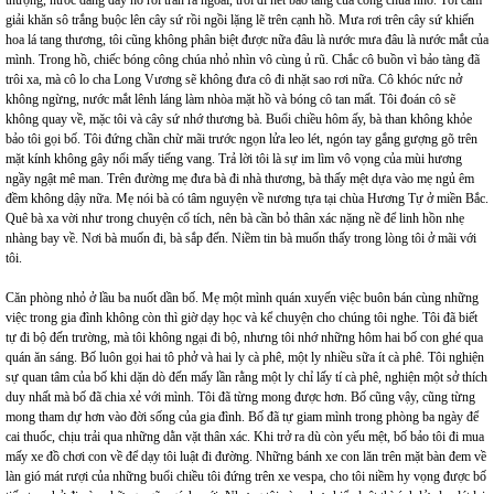
thượng, nước dâng đầy hồ rồi tràn ra ngoài, trôi đi hết bảo tàng của công chúa nhỏ. Tôi cầm
giải khăn sô trắng buộc lên cây sứ rồi ngồi lặng lẽ trên cạnh hồ. Mưa rơi trên cây sứ khiến
hoa lá tang thương, tôi cũng không phân biệt được nữa đâu là nước mưa đâu là nước mắt của
mình. Trong hồ, chiếc bóng công chúa nhỏ nhìn vô cùng ủ rũ. Chắc cô buồn vì bảo tàng đã
trôi xa, mà cô lo cha Long Vương sẽ không đưa cô đi nhặt sao rơi nữa. Cô khóc nức nở
không ngừng, nước mắt lênh láng làm nhòa mặt hồ và bóng cô tan mất. Tôi đoán cô sẽ
không quay về, mặc tôi và cây sứ nhớ thương bà. Buổi chiều hôm ấy, bà than không khỏe
bảo tôi gọi bố. Tôi đứng chần chừ mãi trước ngọn lửa leo lét, ngón tay gắng gượng gõ trên
mặt kính không gây nổi mấy tiếng vang. Trả lời tôi là sự im lìm vô vọng của mùi hương
ngầy ngật mê man. Trên đường mẹ đưa bà đi nhà thương, bà thấy mệt dựa vào mẹ ngủ êm
đềm không dậy nữa. Mẹ nói bà có tâm nguyện về nương tựa tại chùa Hương Tự ở miền Bắc.
Quê bà xa vời như trong chuyện cổ tích, nên bà cần bỏ thân xác nặng nề để linh hồn nhẹ
nhàng bay về. Nơi bà muốn đi, bà sắp đến. Niềm tin bà muốn thấy trong lòng tôi ở mãi với
tôi.
Căn phòng nhỏ ở lầu ba nuốt dần bố. Mẹ một mình quán xuyến việc buôn bán cùng những
việc trong gia đình không còn thì giờ dạy học và kể chuyện cho chúng tôi nghe. Tôi đã biết
tự đi bộ đến trường, mà tôi không ngại đi bộ, nhưng tôi nhớ những hôm hai bố con ghé qua
quán ăn sáng. Bố luôn gọi hai tô phở và hai ly cà phê, một ly nhiều sữa ít cà phê. Tôi nghiện
sự quan tâm của bố khi dặn dò đến mấy lần rằng một ly chỉ lấy tí cà phê, nghiện một sở thích
duy nhất mà bố đã chia xẻ với mình. Tôi đã từng mong được hơn. Bố cũng vậy, cũng từng
mong tham dự hơn vào đời sống của gia đình. Bố đã tự giam mình trong phòng ba ngày để
cai thuốc, chịu trải qua những dằn vặt thân xác. Khi trở ra dù còn yếu mệt, bố bảo tôi đi mua
mấy xe đồ chơi con về để dạy tôi luật đi đường. Những bánh xe con lăn trên mặt bàn đem về
làn gió mát rượi của những buổi chiều tôi đứng trên xe vespa, cho tôi niềm hy vọng được bố