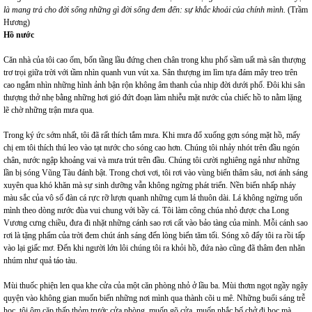
là mang trả cho đời sống những gì đời sống đem đến: sự khắc khoải của chính mình.
(Trầm
Hương)
Hồ nước
Căn nhà của tôi cao ốm, bốn tầng lầu đứng chen chân trong khu phố sầm uất mà sân thượng
trơ trọi giữa trời với tầm nhìn quanh vun vút xa. Sân thượng im lìm tựa đám mây treo trên
cao ngắm nhìn những hình ảnh bận rộn không âm thanh của nhịp đời dưới phố. Đôi khi sân
thượng thở nhẹ bằng những hơi gió đứt đoạn làm nhiễu mặt nước của chiếc hồ to nằm lặng
lẽ chờ những trận mưa qua.
Trong ký ức sớm nhất, tôi đã rất thích tắm mưa. Khi mưa đổ xuống gợn sóng mặt hồ, mấy
chị em tôi thích thú leo vào tạt nước cho sóng cao hơn. Chúng tôi nhảy nhót trên đầu ngón
chân, nước ngập khoảng vai và mưa trút trên đầu. Chúng tôi cười nghiêng ngả như những
lần bị sóng Vũng Tàu đánh bật. Trong chơi vơi, tôi rơi vào vùng biển thâm sâu, nơi ánh sáng
xuyên qua khó khăn mà sự sinh dưỡng vẫn không ngừng phát triển. Nền biển nhấp nháy
màu sắc của vô số đàn cá rực rỡ lượn quanh những cụm lá thuôn dài. Lá không ngừng uốn
mình theo dòng nước đùa vui chung với bầy cá. Tôi làm công chúa nhỏ được cha Long
Vương cưng chiều, đưa đi nhặt những cánh sao rơi cất vào bảo tàng của mình. Mỗi cánh sao
rơi là tặng phẩm của trời đem chút ánh sáng đến lòng biển tăm tối. Sóng xô đẩy tôi ra rồi tấp
vào lại giấc mơ. Đến khi người lớn lôi chúng tôi ra khỏi hồ, đứa nào cũng đã thâm đen nhăn
nhúm như quả táo tàu.
Mùi thuốc phiện len qua khe cửa của một căn phòng nhỏ ở lầu ba. Mùi thơm ngọt ngầy ngậy
quyện vào không gian muốn biến những nơi mình qua thành cõi u mê. Những buổi sáng trễ
học, tôi ôm cặp thấp thỏm trước cửa phòng, muốn gõ cửa, muốn nhắc bố chở đi học mà