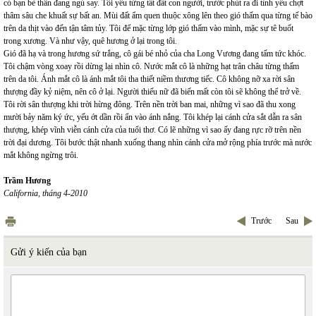
có bạn bè thân đang ngủ say. Tôi yêu từng tất đất con người, trước phút ra đi tình yêu chợt
thâm sâu che khuất sự bất an. Mùi đất ẩm quen thuộc xông lên theo gió thấm qua từng tế bào
trên da thịt vào đến tận tâm tủy. Tôi để mặc từng lớp gió thấm vào mình, mặc sự tê buốt
trong xương. Và như vậy, quê hương ở lại trong tôi.
Gió đã hạ và trong hương sứ trắng, cô gái bé nhỏ của cha Long Vương đang tấm tức khóc.
Tôi chậm vòng xoay rồi dừng lại nhìn cô. Nước mắt cô là những hạt trân châu từng thấm
trên da tôi. Ánh mắt cô là ánh mắt tôi tha thiết niềm thương tiếc. Cô không nỡ xa rời sân
thượng đầy kỷ niệm, nên cô ở lại. Người thiếu nữ đã biến mất còn tôi sẽ không thể trở về.
Tôi rời sân thượng khi trời hừng đông. Trên nền trời ban mai, những vì sao đã thu xong
mười bảy năm ký ức, yếu ớt dần rồi ẩn vào ánh nắng. Tôi khép lại cánh cửa sắt dẫn ra sân
thượng, khép vĩnh viễn cánh cửa của tuổi thơ. Có lẽ những vì sao ấy đang rực rỡ trên nền
trời đại dương. Tôi bước thật nhanh xuống thang nhìn cánh cửa mở rộng phía trước mà nước
mắt không ngừng trôi.
Trầm Hương
California, tháng 4-2010
Trước
Sau
Gửi ý kiến của bạn