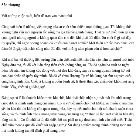
Sân thượng
Với những cuộc ra đi, biển đã tràn vào thành phố.
Cùng với biển là những viễn tượng của sự chết xâm chiếm mọi không gian. Tôi không thể
không nghi vấn một nguyên tắc sống mà giá trả bằng tính mạng. Thật ra, sự chết luôn áp cận
con người nhưng người ta không quan tâm cho đến khi phải đối diện. Sự chết là gì mà đầy
uy quyền, chỉ nghe phong phanh đã khiến con người sợ hãi? Một thiếu nữ cần bao nhiêu can
đảm để đi gặp thần chết cũng như đối đầu với những xâm phạm còn tệ hơn cái chết?
Khi nhớ bà, tôi thường liên tưởng đến thần chết xuất hiện lần đầu vào năm tôi mười một tuổi.
Ngày đưa ma, tôi đã kết luận rằng thần chết không đáng sợ. Tôi đã ngắm bà suốt ba ngày
liệm. Bà nằm im không xúc động với mọi đau khổ đang xảy ra chung quanh, hững hờ với
cơn đau nhức đã quấy rầy mình. Bà đã về chùa Hương Tự và hài lòng đạt tâm nguyện cuối
cùng bằng linh hồn. Chết là không u buồn bệnh tật, là thoát thân xác chấm dứt khỏi mọi ràng
buộc. Vậy, chết có gì đáng sợ?
Đáng sợ có lẽ là khoảnh khắc trước khi chết, khi phải chấp nhận sự mất mát lớn nhất trong
cuộc đời là chính sinh mạng của mình. Có lẽ sự tiếc nuối cho một tương lai muốn khám phá
sẽ níu kéo tôi, dù không còn quan trọng nữa, hay sự tiếc nuối cho một tuổi thanh xuân chưa
sống, và rồi hình ảnh trông mong tuyệt vọng của từng người thân sẽ lần lượt chất ân hận đầy
lòng mình… Có lỗi nhất là tôi đã khiến bố mẹ phải tự tay đưa con mình vào chỗ chết. Thần
chết vừa thoáng qua đã khiến tôi ngập ngừng: Sự đáng sợ nằm trong chính những món nợ
mà mình không trả nổi đành phải mang theo.