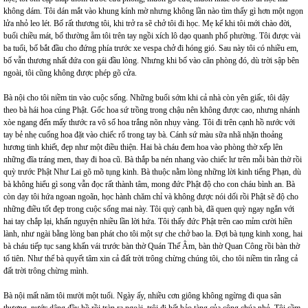
không dám. Tôi dán mắt vào khung kính mờ nhưng không lần nào tìm thấy gì hơn một ngọn
lửa nhỏ leo lét. Bố rất thương tôi, khi trở ra sẽ chở tôi đi học. Mẹ kể khi tôi mới chào đời,
buổi chiều mát, bố thường ẵm tôi trên tay ngồi xích lô dạo quanh phố phường. Tôi được vài
ba tuổi, bố bắt đầu cho đứng phía trước xe vespa chở đi hóng gió. Sau này tôi có nhiều em,
bố vẫn thương nhất đứa con gái đầu lòng. Nhưng khi bố vào căn phòng đó, dù trời sập bên
ngoài, tôi cũng không được phép gõ cửa.
Bà nội cho tôi niềm tin vào cuộc sống. Những buổi sớm khi cả nhà còn yên giấc, tôi dậy
theo bà hái hoa cúng Phật. Gốc hoa sứ trồng trong chậu nên không được cao, nhưng nhánh
xòe ngang đến mấy thước ra vô số hoa trắng nõn nhụy vàng. Tôi đi trên cạnh hồ nước với
tay bẻ nhẹ cuống hoa đặt vào chiếc rổ trong tay bà. Cánh sứ màu sữa nhã nhặn thoảng
hương tinh khiết, đẹp như một điều thiện. Hai bà cháu đem hoa vào phòng thờ xếp lên
những đĩa tráng men, thay đi hoa cũ. Bà thắp ba nén nhang vào chiếc lư trên mỗi bàn thờ rồi
quỳ trước Phật Như Lai gõ mõ tụng kinh. Bà thuộc nằm lòng những lời kinh tiếng Phạn, dù
bà không hiểu gì song vẫn đọc rất thành tâm, mong đức Phật độ cho con cháu bình an. Bà
còn dạy tôi hứa ngoan ngoãn, học hành chăm chỉ và không được nói dối rồi Phật sẽ độ cho
những điều tốt đẹp trong cuộc sống mai này. Tôi quỳ cạnh bà, đã quen quỳ ngay ngắn với
hai tay chắp lại, khấn nguyện nhiều lần lời hứa. Tôi thấy đức Phật trên cao mỉm cười hiền
lành, như ngài bằng lòng ban phát cho tôi một sự che chở bao la. Đợi bà tụng kinh xong, hai
bà cháu tiếp tục sang khấn vái trước bàn thờ Quán Thế Âm, bàn thờ Quan Công rồi bàn thờ
tổ tiên. Như thể bà quyết tâm xin cả đất trời trông chừng chúng tôi, cho tôi niềm tin rằng cả
đất trời trông chừng mình.
Bà nội mất năm tôi mười một tuổi. Ngày ấy, nhiều cơn giông không ngừng đi qua sân