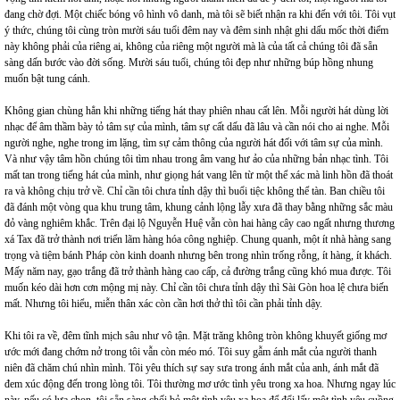
đang chờ đợi. Một chiếc bóng vô hình vô danh, mà tôi sẽ biết nhận ra khi đến với tôi. Tôi vụt
ý thức, chúng tôi cùng tròn mười sáu tuổi đêm nay và đêm sinh nhật ghi dấu mốc thời điểm
này không phải của riêng ai, không của riêng một người mà là của tất cả chúng tôi đã sẵn
sàng dấn bước vào đời sống. Mười sáu tuổi, chúng tôi đẹp như những búp hồng nhung
muốn bật tung cánh.
Không gian chùng hẳn khi những tiếng hát thay phiên nhau cất lên. Mỗi người hát dùng lời
nhạc để âm thầm bày tỏ tâm sự của mình, tâm sự cất dấu đã lâu và cần nói cho ai nghe. Mỗi
người nghe, nghe trong im lặng, tìm sự cảm thông của người hát đối với tâm sự của mình.
Và như vậy tâm hồn chúng tôi tìm nhau trong âm vang hư ảo của những bản nhạc tình. Tôi
mất tan trong tiếng hát của mình, như giọng hát vang lên từ một thể xác mà linh hồn đã thoát
ra và không chịu trở về. Chỉ cần tôi chưa tỉnh dậy thì buổi tiệc không thể tàn. Ban chiều tôi
đã đánh một vòng qua khu trung tâm, khung cảnh lộng lẫy xưa đã thay bằng những sắc màu
đỏ vàng nghiêm khắc. Trên đại lộ Nguyễn Huệ vẫn còn hai hàng cây cao ngất nhưng thương
xá Tax đã trở thành nơi triển lãm hàng hóa công nghiệp. Chung quanh, một ít nhà hàng sang
trọng và tiệm bánh Pháp còn kinh doanh nhưng bên trong nhìn trống rỗng, ít hàng, ít khách.
Mấy năm nay, gạo trắng đã trở thành hàng cao cấp, cả đường trắng cũng khó mua được. Tôi
muốn kéo dài hơn cơn mộng mị này. Chỉ cần tôi chưa tỉnh dậy thì Sài Gòn hoa lệ chưa biến
mất. Nhưng tôi hiểu, miễn thân xác còn cần hơi thở thì tôi cần phải tỉnh dậy.
Khi tôi ra về, đêm tĩnh mịch sâu như vô tận. Mặt trăng không tròn không khuyết giống mơ
ước mới đang chớm nở trong tôi vẫn còn méo mó. Tôi suy gẫm ánh mắt của người thanh
niên đã chăm chú nhìn mình. Tôi yêu thích sự say sưa trong ánh mắt của anh, ánh mắt đã
đem xúc động đến trong lòng tôi. Tôi thường mơ ước tình yêu trong xa hoa. Nhưng ngay lúc