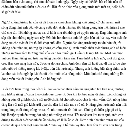
đã được bàn thảo xong, chỉ còn chờ xác định ngày. Ngày này có thể đến bất cứ lúc nào để
chấm dứt sớm tuổi thiếu niên của tôi. Rồi tôi sẽ nhập vào giòng nước mới mãi xa, hoặc biển
sẽ giữ tôi ở lại.
Người chồng tương lai của tôi đã thoát ra khỏi chiếc khung khô cứng, cử chỉ và ánh mắt
sống động như anh yêu vô cùng cuộc đời. Anh nắm tay tôi, bằng giọng trìu mến hứa sẽ che
chở cho tôi. Tôi không rút tay ra, vì hình như tôi không có quyền rút tay, lặng thinh nghe anh
sắp đặt cho những ngày sau này. Đôi lúc hơi thở của anh đến gần bên tai, bàn tay vén mái tóc
đang rơi che mắt tôi khi tôi bất chợt cuối đầu. Người đàn ông trước mặt muốn hôn tôi, tôi
không nên tránh né, nhưng lại không có cảm giác gì. Anh muốn thân mật nhưng anh có hiểu
những mơ ước tầm thường nhất của tôi? Tôi muốn gì? Giản dị là một lời hát. Một bài nhạc
vút cao thành tiếng sáo trời hay tiếng đàn đệm trầm ấm. Tầm thường hơn nữa, một đôi guốc
cao. Hay cao sang hơn nữa, được tự do lựa chọn. Anh đem đến tôi hoài bảo đi tìm tự do cho
một tuổi trẻ không tương lai, ở đây, trên đất nước này. Nhưng anh không biết rằng chính anh
lại như các biểu ngữ áp đặt lên tôi ước muốn của riêng mình: Một định chế cùng những lời
động viên mà tôi không cần. Anh không hiểu.
Buổi trưa hầm trong thời tiết oi ả. Tôi và cô bạn thân nằm im lặng nhìn lên trần nhà, những
suy tưởng riêng tư cuốn theo cánh quạt xoay tít. Sau khi tôi báo ngày đi chính xác, chúng tôi
không còn lời gì khác chưa nói ra để chuẩn bị cho một cuộc chia ly vĩnh viễn. Cơn nóng hầm
tăng lên với mỗi giờ khắc trôi qua cho đến khi trận mưa vỡ oà. Những giọt nước mắt nén mãi
trong lòng cuối cùng cũng rơi ra, rồi như mưa từ từ khô cạn. Chúng tôi hiểu gặp gỡ và ly
biệt là việc tự nhiên trong đời sống như nắng và mưa. Tôi ra về sau khi mưa tạnh, trên con
đường tôi đã đi biết bao nhiêu lần và đây có lẽ là lần cuối. Đêm sinh nhật thứ mười sáu của
cô bạn đã qua hơn một năm mà như mới đây. Chỉ mới đây thôi, tâm hồn tôi còn như trang