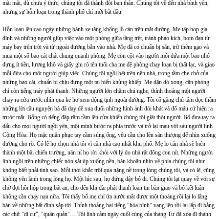
mãi mãi, dù chưa ý thức, chúng tôi đã thành đôi bạn thân. Chúng tôi về đến nhà bình yên,
nhưng sự hỗn loạn trong thành phố chỉ mới bắt đầu.
Hỗn loạn lên cao ngày những bánh xe tăng khổng lồ cán trên mặt đường. Mẹ tập họp gia
đình và những người giúp việc vào một phòng giữa tầng trệt, tránh pháo kích, bom đạn từ
máy bay trên trời và từ ngoài đường bắn vào nhà. Mẹ đã có chuẩn bị sẵn, trữ thêm gạo và
mua một số bao cát chất chung quanh phòng. Mẹ còn cột vào người mỗi đứa một bao nhỏ
đựng ít tiền, lương khô và giấy ghi rõ tên tuổi cha mẹ đề phòng chạy loạn bị thất lạc, và giao
mỗi đứa cho một người giúp việc. Chúng tôi ngồi bệt trên nền nhà, trong tầm che chở của
những bao cát, chuẩn bị chịu đựng một tai biến khủng khiếp. Mẹ dặn dò xong, căn phòng
chỉ còn tiếng máy phát thanh. Những người lớn chăm chú nghe, thỉnh thoảng một người
chạy ra cửa trước nhìn qua kẻ hở xem động tịnh ngoài đường. Tôi cố gắng chú tâm đọc thầm
những lời cầu nguyện bà đã dạy để xua đuổi những hình ảnh đói khát và đổ máu cứ hiện ra
trước mắt. Bỗng có tiếng đập rầm rầm lên cửa khiến chúng tôi giật thót người. Bố đưa tay ra
dấu cho mọi người ngồi yên, một mình bước ra phía trước và trở lại mau với sáu người lính
Cộng Hòa. Họ mặc quân phục tay cầm súng ống, yêu cầu cho lên sân thượng để nhìn xuống
đường cho rõ. Có lẽ họ chọn nhà tôi vì căn nhà cao nhất khu phố. Mẹ lo căn nhà sẽ biến
thành một bãi chiến trường, năn nỉ họ rời khỏi với lý do nhà rất đông con nít. Những người
lính ngồi trên những chiếc nón sắt úp xuống nền, băn khoăn nhìn về phía chúng tôi như
không biết phải tính sao. Mỗi thời khắc trôi qua nặng nề trong lòng chúng tôi, và có lẽ, cũng
không yên lành trong lòng họ. Một lúc sau, họ đứng dậy bỏ đi. Chúng tôi lại quay về với sự
chờ đợi hồi hộp trong bất an, cho đến khi đài phát thanh loan tin bàn giao và bố kết luận
không cần chạy nạn nữa. Tôi thấy bố mẹ chỉ ứa nước mắt được một thoáng rồi lại lo lắng
bàn về những bất định sắp tới. Thỉnh thoảng hai tiếng "hòa bình" vang lên rồi lại lấp đi bằng
các chữ "di cư", "quân quản"… Tôi linh cảm ngày cuối cùng của tháng Tư đã xóa đi thành