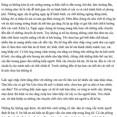
Đáng sợ không kém là sức tưởng tượng ra thần chết to dần trong chờ đợi, làm choáng đầu,
vì chừng như chỉ là vấn đề thời gian rồi sự hành hình sẽ xảy ra và cách hành hình sẽ phong
phú. Những ngày cận đi giống ngày áp lễ hành hình, sự chết không ngừng động kinh,
không chỉ cá nhân tôi mà cả toàn gia đình chúng tôi. Đêm đêm chúng tôi như chết đi sống lại
với tin khí tượng tường thuật chi tiết bão gia tăng rồi lại áp thấp và gió bất chợt chếch hướng
thổi vào vịnh Xiêm La. Ngày ngày chúng tôi hoang mang bấn loạn với những mẫu chuyện
đồn đãi về những chuyến đi trước. Tuy không ai trở lại nhưng những cánh thư đem tin của
thần chết được truyền miệng với tất cả hốt hoảng. Tôi chưa bao giờ biết thần chết khoác
nhiều lớp áo mang nhiều màu sắc đến vậy. Họ kể ông đến như chập sóng xanh đen cao ngút
rầm rộ đem theo một bản án tử hình; tức khắc chiếc tàu bể nát thành nhiều mảnh vụn, xác
tung khắp nơi. Có khi ông mang cảnh tượng của nắng soi thủng trên những làn da kiệt nước
lở loét; của nắng gắt trên boong tàu nhởn nha bập bềnh, chồng chất những thân thể cạn lực;
của đảo hoang giam cầm những kiếp người. Đến câu chuyện hải tặc, tôi bịt tai, đầu óc vội vã
chuẩn bị cho mình một cái chết chỉnh tề. Trước những điều tệ hại hơn cái chết thì cái chết sẽ
là một chọn lựa không tệ.
Giấc ngủ chập chờn hằng đêm với những cơn mơ rối rắm xen kẽ nhiều sắc màu khác nhau.
Tâm hồn của cô gái Sài Gòn chưa đủ tuổi vị thành niên, chưa bao giờ xa nhà có bao nhiêu
can đảm? Tôi sợ trông thấy máu ngay cả chỉ từ mũi kim tiêm, sợ sóng to nước sâu, không
chịu được đói khát và cho rằng cướp bóc hãm hiếp chỉ xảy ra cho người khác. Nói chính
xác, tôi thật khiếp sợ những câu chuyện chết chóc trên biển mà người ta đã kể lại.
Những lúc không ngủ được, tôi nhờ bốn vách tường cố vấn: tâm trí vùng vẫy trước quyết
định đi hay ở. Sự bất an mà hiện tại đã gieo vẫn còn nơm nớp trong lòng tôi. Cả căn phòng