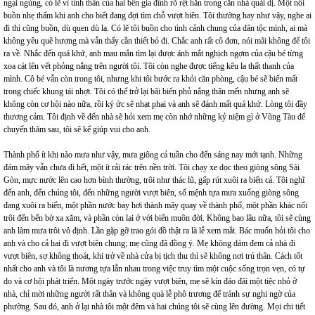
ngại ngùng, có lẽ vì tình thân của hai bên gia đình rõ rệt hẳn trong căn nhà quái dị. Một nỗi
buồn nhẹ thấm khi anh cho biết đang đợi tìm chỗ vượt biên. Tôi thường hay như vậy, nghe ai
đi thì cũng buồn, dù quen dù lạ. Có lẽ tôi buồn cho tình cảnh chung của dân tộc mình, ai mà
không yêu quê hương mà vẫn thấy cần thiết bỏ đi. Chắc anh rất cô đơn, nói mãi không để tôi
ra về. Nhắc đến quá khứ, anh mau mắn tìm lại được ánh mắt nghịch ngợm của cậu bé từng
xoa cát lên vết phỏng nắng trên người tôi. Tôi còn nghe được tiếng kêu la thất thanh của
mình. Cô bé vẫn còn trong tôi, nhưng khi tôi bước ra khỏi căn phòng, cậu bé sẽ biến mất
trong chiếc khung tái nhợt. Tôi có thể trở lại bãi biển phủ nắng thân mến nhưng anh sẽ
không còn cơ hội nào nữa, rồi ký ức sẽ nhạt phai và anh sẽ đánh mất quá khứ. Lòng tôi đầy
thương cảm. Tôi định về đến nhà sẽ hỏi xem mẹ còn nhớ những kỷ niệm gì ở Vũng Tàu để
chuyến thăm sau, tôi sẽ kể giúp vui cho anh.
Thành phố ít khi nào mưa như vậy, mưa giông cả tuần cho đến sáng nay mới tạnh. Những
đám mây vẫn chưa đi hết, một ít rải rác trên nền trời. Tôi chạy xe dọc theo giòng sông Sài
Gòn, mực nước lên cao hơn bình thường, trôi như thác lũ, gấp rút xuôi ra biển cả. Tôi nghĩ
đến anh, đến chúng tôi, đến những người vượt biên, số mệnh tựa mưa xuống giòng sông
đang xuôi ra biển, một phần nước bay hơi thành mây quay về thành phố, một phần khác nổi
trôi đến bến bờ xa xăm, và phần còn lại ở với biển muôn đời. Không bao lâu nữa, tôi sẽ cùng
anh làm mưa trôi vô định. Lần gặp gỡ trao gói đồ thật ra là lễ xem mắt. Bác muốn hỏi tôi cho
anh và cho cả hai đi vượt biên chung; mẹ cũng đã đồng ý. Mẹ không dám đem cả nhà đi
vượt biên, sợ không thoát, khi trở về nhà cửa bị tịch thu thì sẽ không nơi trú thân. Cách tốt
nhất cho anh và tôi là nương tựa lẫn nhau trong việc truy tìm một cuộc sống trọn vẹn, có tự
do và cơ hội phát triển. Một ngày trước ngày vượt biên, mẹ sẽ kín đáo đãi một tiệc nhỏ ở
nhà, chỉ mời những người rất thân và không quà lễ phô trương để tránh sự nghi ngờ của
phường. Sau đó, anh ở lại nhà tôi một đêm và hai chúng tôi sẽ cùng lên đường. Mọi chi tiết