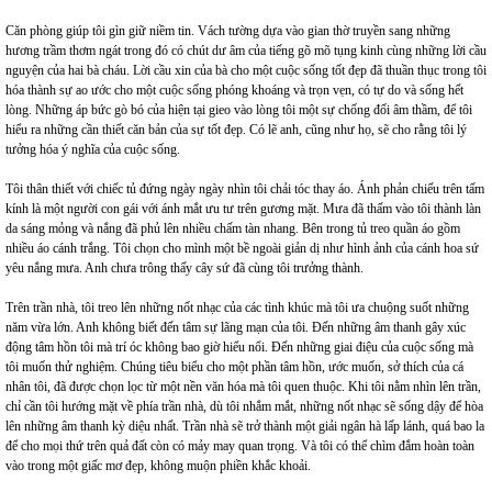
Căn phòng giúp tôi gìn giữ niềm tin. Vách tường dựa vào gian thờ truyền sang những
hương trầm thơm ngát trong đó có chút dư âm của tiếng gõ mõ tụng kinh cùng những lời cầu
nguyện của hai bà cháu. Lời cầu xin của bà cho một cuộc sống tốt đẹp đã thuần thục trong tôi
hóa thành sự ao ước cho một cuộc sống phóng khoáng và trọn vẹn, có tự do và sống hết
lòng. Những áp bức gò bó của hiện tại gieo vào lòng tôi một sự chống đối âm thầm, để tôi
hiểu ra những cần thiết căn bản của sự tốt đẹp. Có lẽ anh, cũng như họ, sẽ cho rằng tôi lý
tưởng hóa ý nghĩa của cuộc sống.
Tôi thân thiết với chiếc tủ đứng ngày ngày nhìn tôi chải tóc thay áo. Ánh phản chiếu trên tấm
kính là một người con gái với ánh mắt ưu tư trên gương mặt. Mưa đã thấm vào tôi thành làn
da sáng mỏng và nắng đã phủ lên nhiều chấm tàn nhang. Bên trong tủ treo quần áo gồm
nhiều áo cánh trắng. Tôi chọn cho mình một bề ngoài giản dị như hình ảnh của cánh hoa sứ
yêu nắng mưa. Anh chưa trông thấy cây sứ đã cùng tôi trưởng thành.
Trên trần nhà, tôi treo lên những nốt nhạc của các tình khúc mà tôi ưa chuộng suốt những
năm vừa lớn. Anh không biết đến tâm sự lãng mạn của tôi. Đến những âm thanh gây xúc
động tâm hồn tôi mà trí óc không bao giờ hiểu nổi. Đến những giai điệu của cuộc sống mà
tôi muốn thử nghiệm. Chúng tiêu biểu cho một phần tâm hồn, ước muốn, sở thích của cá
nhân tôi, đã được chọn lọc từ một nền văn hóa mà tôi quen thuộc. Khi tôi nằm nhìn lên trần,
chỉ cần tôi hướng mặt về phía trần nhà, dù tôi nhắm mắt, những nốt nhạc sẽ sống dậy để hòa
lên những âm thanh kỳ diệu nhất. Trần nhà sẽ trở thành một giải ngân hà lấp lánh, quá bao la
để cho mọi thứ trên quả đất còn có mảy may quan trọng. Và tôi có thể chìm đắm hoàn toàn
vào trong một giấc mơ đẹp, không muộn phiền khắc khoải.