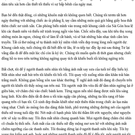
dám tiêu xài hơn cần thiết tổi thiểu vì sự bấp bênh của ngày mai.
Bạn bè đến thật đông, có những khuôn mặt tôi không quen biết. Chúng tôi tươm tất hơn
ngày thường với những chiếc áo ủi phẳng lì, tay cầm những món quà gói bằng giấy hoa thắt
thêm chiếc nơ xinh xắn. Căn phòng biến mình vào trong một khung cảnh của Sài Gòn hoa lệ
khi các thanh niên và thiếu nữ trịnh trọng ngồi vào bàn. Chốc nữa đây, sau khi tiêu thụ xong
những món ăn ngon, chúng tôi sẽ làm lễ cắt bánh, và sẽ hát những bản nhạc tình cấm lưu
truyền. Tất cả thơ mộng sẽ tụ thành một kỷ niệm vĩnh viễn đẹp trong lòng mỗi người dự.
Khung cảnh này, tuổi chúng tôi đã biết đến từ lâu, lẽ ra tiếp tục đầy ắp mà sau tháng Tư lại
vắng dần đi để đến một lúc chỉ còn là ký ức. Chúng tôi muốn quên đi thời gian nhưng chiếc
đồng hồ to treo trên tường không ngừng quay tích tắt khiến buổi tối không ngừng trôi.
Bất chợt, tôi để ý người thanh niên nhìn tôi bằng ánh mắt say sưa của tuổi trẻ đầy hiếu kỳ.
Mắt nhìn như mất hút trên tôi khiến tôi bối rối. Tôi quay vội xuống nhìn tấm khăn trải bàn
trắng muốt. Không gian bỗng xôn xao khác thường. Ý nghĩ ánh mắt đó đang di chuyển trên
người tôi khiến tôi thấy nóng ran trên má. Tôi ngước mặt lên vừa đủ để tầm nhìn ngừng lại ở
giữa bàn, vờ chăm chú vào chiếc bánh kem. Từng ngọn nến nhỏ đang được mồi lửa sáng
lung linh. Khi đèn điện tắt đi đem u tối tràn ngập căn phòng, những tia lửa rạng rỡ hào
quang trên cô bạn tôi. Cô xinh đẹp thuần khiết như một thiên thần trong chiếc áo lụa màu
vàng nhạt. Chiếc áo mỏng ôm dịu dàng thân hình, phô trương những đường nét của người
thiếu nữ trong tuổi dậy thì. Nét mặt cô hạnh phúc khi thì thầm lời ước nguyện, như nguyện
ước sẽ xảy ra đêm nay. Tôi đưa mắt nhìn chung quanh bàn. Mọi người đang chăm chú nhìn
cô chuẩn bị thổi nến. Ánh mắt của các thiếu nữ đầy mộng mơ xen kẽ với những ánh mắt
chiêm ngưỡng của các thanh niên. Tôi thoáng dừng lại ở người thanh niên khi nãy. Tôi hy
vọng tìm kiếm nơi anh, hoặc nơi những người thanh niên đã để ý đến tôi, một người mà tôi