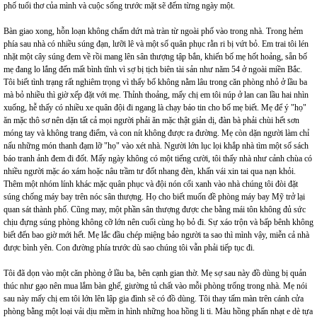
phố tuổi thơ của mình và cuộc sống trước mặt sẽ đếm từng ngày một.
Bàn giao xong, hỗn loạn không chấm dứt mà tràn từ ngoài phố vào trong nhà. Trong hẻm
phía sau nhà có nhiều súng đạn, lưỡi lê và một số quân phục rằn ri bị vứt bỏ. Em trai tôi lén
nhặt một cây súng đem về rồi mang lên sân thượng tập bắn, khiến bố mẹ hốt hoảng, sẵn bố
mẹ đang lo lắng đến mất bình tĩnh vì sợ bị tịch biên tài sản như năm 54 ở ngoài miền Bắc.
Tôi biết tình trạng rất nghiêm trọng vì thấy bố không nằm lâu trong căn phòng nhỏ ở lầu ba
mà bỏ nhiều thì giờ xếp đặt với mẹ. Thỉnh thoảng, mấy chị em tôi núp ở lan can lầu hai nhìn
xuống, hễ thấy có nhiều xe quân đội đi ngang là chạy báo tin cho bố mẹ biết. Mẹ để ý "họ"
ăn mặc thô sơ nên dặn tất cả mọi người phải ăn mặc thật giản dị, đàn bà phải chùi hết sơn
móng tay và không trang điểm, và con nít không được ra đường. Mẹ còn dặn người làm chỉ
nấu những món thanh đạm lỡ "họ" vào xét nhà. Người lớn lục lọi khắp nhà tìm một số sách
báo tranh ảnh đem đi đốt. Mấy ngày không có một tiếng cười, tôi thấy nhà như cảnh chùa có
nhiều người mặc áo xám hoặc nâu trầm tư đốt nhang đèn, khấn vái xin tai qua nạn khỏi.
Thêm một nhóm lính khác mặc quân phục và đội nón cối xanh vào nhà chúng tôi đòi đặt
súng chống máy bay trên nóc sân thượng. Họ cho biết muốn đề phòng máy bay Mỹ trở lại
quan sát thành phố. Cũng may, một phần sân thượng được che bằng mái tôn không đủ sức
chịu đựng súng phòng không cỡ lớn nên cuối cùng họ bỏ đi. Sự xáo trộn và bấp bênh không
biết đến bao giờ mới hết. Mẹ lắc đầu chép miệng bảo người ta sao thì mình vậy, miễn cả nhà
được bình yên. Con đường phía trước dù sao chúng tôi vẫn phải tiếp tục đi.
Tôi đã dọn vào một căn phòng ở lầu ba, bên cạnh gian thờ. Mẹ sợ sau này đồ dùng bị quản
thúc như gạo nên mua lắm bàn ghế, giường tủ chất vào mỗi phòng trống trong nhà. Mẹ nói
sau này mấy chị em tôi lớn lên lập gia đình sẽ có đồ dùng. Tôi thay tấm màn trên cánh cửa
phòng bằng một loại vải dịu mềm in hình những hoa hồng li ti. Màu hồng phấn nhạt e dè tựa