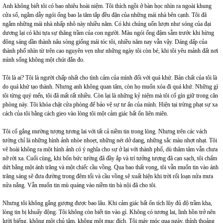
Anh không biết tôi có bao nhiêu hoài niệm. Tôi thích ngồi ở bàn học nhìn ra ngoài khung
cửa sổ, ngắm dẫy ngói ống bao la tăm tắp đều đặn của những mái nhà bên cạnh. Tôi đã
ngắm những mái nhà nhấp nhô này nhiều năm. Có khi chúng uốn lượn như sóng của đại
dương lại có khi tựa sự thăng trầm của con người. Màu ngói ống đậm sẫm trước khi hừng
đông sáng dần thành nâu sòng giống mái tóc tôi, nhiều năm nay vẫn vậy. Dáng dấp của
thành phố nhìn từ trên cao nguyên vẹn như những ngày tôi còn bé, khi tôi yêu mảnh đất nơi
mình sống không một chút đắn đo.
Tôi là ai? Tôi là người chấp nhất cho tình cảm của mình đối với quá khứ. Bản chất của tôi là
do quá khứ tạo thành. Nhưng anh không quan tâm, còn họ muốn xóa đi quá khứ. Những gì
tôi từng quý mến, tôi đã mất rất nhiều. Còn lại là những kỷ niệm mà tôi cố gìn giữ trong căn
phòng này. Tôi khóa chặt cửa phòng để bảo vệ sự tư ẩn của mình. Hiện tại trừng phạt sự xa
cách của tôi bằng cách gieo vào lòng tôi một cảm giác bất ổn liên miên.
Tôi cố gắng mường tượng tương lai với tất cả niềm tin trong lòng. Nhưng trên các vách
tường chỉ là những hình ảnh nhòe nhoẹt, những nét dở dang, những sắc màu nhợt nhạt. Tôi
vẽ hoài không ra một hình ảnh có ý nghĩa cho sự ở lại với thành phố, dù thâm tâm vẫn chưa
nỡ rời xa. Cuối cùng, khi bốn bức tường đã đầy ắp và trí tưởng tượng đã cạn sạch, tôi chấm
dứt bằng một ánh trăng và một chiếc cầu vồng. Qua bao thất vọng, tôi vẫn muốn tin vào ánh
trăng sáng sẽ đưa đường trong đêm tối và cầu vồng sẽ xuất hiện khi trời rối loạn nửa mưa
nửa nắng. Vẫn muốn tin mù quáng vào niềm tin bà nội đã cho tôi.
Nhưng tôi không gắng gượng được bao lâu. Khi cảm giác bất ổn tích lũy đủ độ trầm kha,
lòng tin bị khuấy động. Tôi không còn biết tin vào gì. Không có tương lai, linh hồn trở nên
lười biếng, không một chủ tâm, không một mục đích. Tôi máy móc qua ngày, thỉnh thoảng