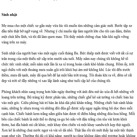
Sinh nhật
Mẹ mua cho một chiếc xe gắn máy vừa lúc tôi muốn tìm những cảm giác mới. Bước tập xe
đầu tiên thật bỡ ngỡ vụng về. Nhưng ý chí muốn tập làm người lớn cho tôi can đảm, thêm
một chút liều lĩnh, và tôi đã làm quen mau. Tôi thấy mình chững chạc hẳn khi ngồi vững
vàng trên xe máy.
Sinh nhật của người bạn vào một ngày cuối tháng Ba. Bức thiệp mời được viết với tất cả sự
trân trọng của một thiếu nữ sắp tròn mười sáu tuổi. Mấy năm nay chúng tôi không hề tổ
chức tiệc sinh nhật; mỗi năm một lần là xa xỉ trong hoàn cảnh khó khăn chung. Hôm ấy, trời
ngả chiều với một thoáng mưa xuân gội trôi khói bụi ám mờ không khí. Lúc tôi đến trước
thềm, mưa đã tạnh, mây đã qua hết để lại một bầu trời trong. Tôi đoán khi ra về, đêm sẽ rất
đẹp và trời sẽ đầy những vì sao lấp lánh sáng như tuổi cặp kê của chúng tôi.
Phòng khách nhìn sang trọng hơn hẳn ngày thường với ánh đèn mờ ảo xóa đi hết những vết
loang trên tường. Bộ tràng kỷ được phân tán, những chiếc ghế kê sát tường và chiếc bàn lui
vào một góc. Giữa phòng bài trí bàn ăn khá dài phủ khăn trắng. Những chiếc bát sành khác
màu, những ly nhựa trong và những đôi đũa gỗ được xếp ngay ngắn từng bộ dọc theo mỗi
cạnh bàn. Chiếc bánh kem trắng nằm giữa bàn được tô điểm bằng những đóa hoa hồng. Mỗi
bên của chiếc bánh là một thố to đựng ra-gu bò nấu với đậu trắng còn tỏa vài lượn khói
thơm, hai đĩa bánh mì cắt khúc, một khay tôm chiên và một khay sandwich kẹp thịt nguội.
Xen kẽ là những chai nước ngọt và vài sô đá nhỏ. Thật lâu rồi tôi mới thấy lại một tiệc thịnh
soạn như vậy. Thường thì dù có khả năng, người ta cũng không dám phô trương hoặc không