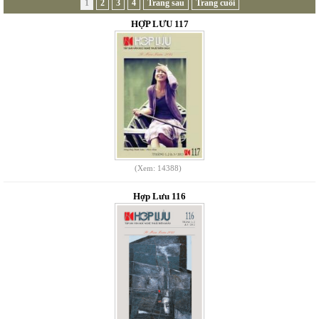
1
2
3
4
Trang sau
Trang cuối
HỢP LƯU 117
(Xem: 14388)
Hợp Lưu 116