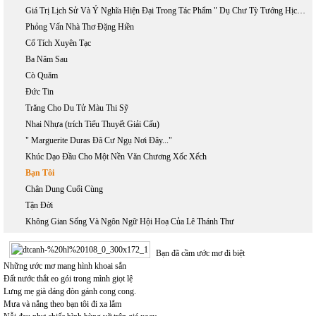
Giá Trị Lịch Sử Và Ý Nghĩa Hiện Đại Trong Tác Phẩm " Dụ Chư Tỳ Tướng Hịch Văn" Của Trần Quốc Tuấn
Phỏng Vấn Nhà Thơ Đặng Hiền
Cổ Tích Xuyên Tạc
Ba Năm Sau
Cò Quăm
Đức Tin
Trăng Cho Du Tử Màu Thi Sỹ
Nhai Nhựa (trích Tiểu Thuyết Giải Cấu)
" Marguerite Duras Đã Cư Ngụ Nơi Đây..."
Khúc Dạo Đầu Cho Một Nền Văn Chương Xốc Xếch
Bạn Tôi
Chân Dung Cuối Cùng
Tận Đời
Không Gian Sống Và Ngôn Ngữ Hội Hoạ Của Lê Thánh Thư
Bạn đã cầm ước mơ đi biệt
Những ước mơ mang hình khoai sắn
Đất nước thắt eo gói trong mình giọt lệ
Lưng mẹ già dáng đòn gánh cong cong.
Mưa và nắng theo bạn tôi đi xa lắm