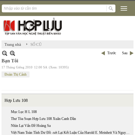
›
Trang nhà
SỐ CŨ
Trước
Sau
Bạn Tôi
17 Tháng Giêng 2010
12:00 SA
(Xem: 10395)
Đoàn Thị Cảnh
Hợp Lưu 108
Mục Lục H L 108
Thư Tòa Soạn Hợp Lưu 108 Xuân Canh Dần
Nhìn Lại Vấn Đề Hoàng Sa
Việt Nam Toàn Tỉnh Dư Đồ -xét Lại Kết Luận Của Harold E. Meinheit Và Nguyễn Đình Đầu