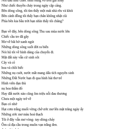
Nỗi đau như chiếc bình bùng vỡ trên giá xoay
Như chiếc thuyền cháy trong ngày cập cảng.
Bên dòng sông, tôi tìm thấy một mái nhà rêu và khói
Bên cánh đồng tôi thấy bạn chân không nhặt củi
Phía bên kia bầu trời bạn nhìn thấy tôi chăng?
Bạn về đây, bên dòng sông Thu sau mùa nước lớn
Chiếc cầu tre đã gãy
Mơ về bãi bờ xanh ngút
Những dòng sông suốt đời ra biển
Nói hộ tôi về hình dáng của chuyến đi.
Mặt đất này vẫn cứ sinh sôi
Cây và cỏ
hoa và chồi biếc
Những nụ cuời, nước mắt mang dấu tích nguyên sinh
Những Đất Nước bạn đi qua hình hài thơ trẻ
Hình viên đạn thù
nụ hoa thắm đỏ
Hay đất nước nào cũng ôm triệu nỗi đau thương
Chưa một ngày trở về
Bạn có nhớ
Hạt cơm trắng muối vừng chở ước mơ lên mặt trăng ngày ấy
Những ước mơ màu hoá thạch
Tôi ở đây vẫn mơ vòng- tay-dòng-chảy
Ôm cả địa cầu trong muôn vạn trắng đen.