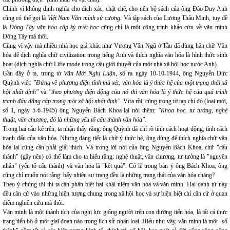
Chính vì không định nghĩa cho đích xác, chặt chẽ, cho nên bộ sách của ông Đào Duy Anh
cũng có thể gọi là
Việt Nam Văn minh sử cương
. Và tập sách của Lương Thâu Minh, tuy đề
là
Đông Tây văn hóa cập kỳ triết học
cũng chỉ là một công trình khảo cứu về văn minh
Đông Tây mà thôi.
Cũng vì vậy mà nhiều nhà học giả khác như Vương Vân Ngũ ở Tầu đã dùng hẳn chữ Văn
hóa để dịch nghĩa chữ civilization trong tiếng Anh và thích nghĩa văn hóa là hình thức sinh
hoạt (dịch nghĩa chữ Lifie mode trong câu giới thuyết của một nhà xã hội học nước Anh).
Gần đây ở ta, trong tờ
Văn Mới Nghị Luận,
số ra ngày 10-10-1944, ông Nguyễn Đức
Quỳnh viết:
"Đứng về phương diện tĩnh mà xét, văn hóa là ý thức hệ của một trạng thái xã
hội nhất định"
và
"theo phương diện động của nó thì văn hóa là ý thức hệ của quá trình
tranh đấu đẳng cấp trong một xã hội nhất định"
. Vừa rồi, cũng trong tờ tạp chí đó (loại mới,
số 1, ngày 5-6-1945) ông Nguyễn Bách Khoa lại nói thêm:
"Khoa học, tư tưởng, nghệ
thuật, văn chương, đó là những yếu tố cấu thành văn hóa"
.
Trong hai câu kể trên, ta nhận thấy rằng: ông Quỳnh đã chỉ rõ tính cách hoạt động, tính cách
tranh đấu của văn hóa. Nhưng đáng tiếc là chữ ý thức hệ, ông dùng để thích nghĩa chữ văn
hóa lại cũng cần phải giải thích. Và trong lời nói của ông Nguyễn Bách Khoa, chữ "cấu
thành" (gây nên) có thể làm cho ta hiểu rằng: nghệ thuật, văn chương, tư tưởng là "nguyên
nhân" (yếu tố cấu thành) và văn hóa là "kết quả". Có lẽ trong bản ý ông Bách Khoa, ông
cũng chỉ muốn nói rằng: bấy nhiêu sự trạng đều là những trạng thái của văn hóa chăng?
Theo ý chúng tôi thì ta cần phân biệt hai khái niệm văn hóa và văn minh. Hai danh từ này
đều căn cứ vào những hiện tượng chung trong xã hội học và sự biện biệt chỉ căn cứ ở quan
điểm nghiên cứu mà thôi.
Văn minh là một thành tích của nghị lực giống người trên con đường tiến hóa, là tất cả thực
trạng tiến bộ ở một giai đoạn nào trong lịch sử nhân loại. Hiểu như vậy, văn minh là một "số