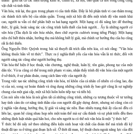
thành" gồm tất cả các hiện tượng kinh tế, chính trị, xã hội, bao quát cả đời sống công cộng
vật chất và tinh thần.
Văn hóa, trái lại, thu gọn trong phạm vi của tinh thần. Đấy là bộ phận tinh vi cao thâm trong
các thành tích tiến bộ của nhân quần. Trong một xã hội đã đến một trình độ văn minh khá
cao, người ta vẫn có thể phân biệt ra hai hạng người. Một hạng có đủ năng lực để thưởng
thức, lý giải, hoặc sáng tác các công trình kiến thiết của loài người... Ấy là những
người có
văn hóa
(Tầu dịch là
văn hóa nhân
, theo chữ
esprits cultivés
trong tiếng Pháp). Một hạng
nữa chỉ biết thừa nhận, hưởng thụ mà không biết lý giải, mà chính sự hưởng thụ của họ cũng
rất là thô thiển.
Ông Nguyễn Đức Quỳnh trong bài xã thuyết đã trích dẫn trên kia, có nói rằng: "Văn hóa
không thuộc hẳn về tri thức". Thực ra ý nghĩa thiết yếu của văn hóa vẫn là tri thức, đối với
người sáng tác cũng như người hưởng thụ.
Văn hóa thể hiện ở học thuật, văn chương, nghệ thuật, luân lý, tôn giáo, phong tục của một
dân tộc. Và ta cũng có thể trong một phạm vi nào, nhận thấy trình độ văn hóa của một người
ở sở thích, ở sự phán đoán, cung cách làm việc của người ấy.
Trong việc tạo tác những công trình văn hóa, trí khôn của cá nhân cố nhiên có công lao, địa
vị của nó, song sự hoàn thành và ứng dụng những công trình ấy bao giờ cũng là sự nghiệp
chung của một giai cấp, một xã hội luôn luôn tiếp tục và tiến bộ.
Còn nói nền văn hóa là nói gồm tất cả những công trình, những cụ tượng thuộc về tư tưởng
hay tình cảm do cơ năng tinh thần của con người đã gây dựng được, nhưng nó cũng còn có
ý nghĩa vận dụng, hưởng thụ, lý giải và sáng tác nữa. Bao nhiêu trạng thái ấy của nó đều có
liên lạc, quan hệ cùng nhau họp nên một toàn thể mà sự cấu thành và sự phát triển đều theo
những định luật nhân quả hẳn hoi, cho nên người ta có thể nói văn hóa là một "ý thức hệ".
Ý thức hệ đó nẩy nở theo những điều kiện sinh hoạt vật chất của đoàn thể mà trình độ kỹ
thuật đã tạo ra ở từng giai đoạn lịch sử. Ở thời dã man, kỹ thuật chưa ngoài năng lực của đôi