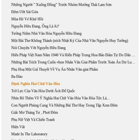
Những Người " Xuống Đồng" Trước Nhóm Mường Thái Lam Sơn
Đêm Ướt Sài Gòn
Mùa Hè Vé Khứ Hồi
Nguyễn Hữu Đang, Ông Là Ai?
Tưởng Niệm Nhà Văn Hóa Nguyễn Hữu Đang
Một Bài Thơ Không Thành (trích Nhật Ký Của Nhà Văn Nguyễn Huy Tưởng)
Nói Chuyện Với Nguyễn Hữu Đang
Hiến Pháp Việt Nam Năm 1946 Và Hiến Pháp Trung Hoa Bảo Đảm Tự Do Dân Chủ Thế Nào?
Những Bài Trích Trong Cuốn «bọn Nhân Văn Giai Phẩm Trước Toàn Án Dư Luận»
Phụ Hoạ Một Giả Thuyết Về Vụ Án Nhân Văn-giai Phẩm
Ba Đào
Định Nghĩa Hai Chữ Văn Hóa
Trở Lực Của Văn Hóa Dưới Ách Đế Quốc
Nhìn Rõ Thêm Về Ý Nghĩa Hai Chữ Văn Hóa Văn Hóa Tức Là...
Con Người Phùng Cung Và Những Bài Thơ Hay Trong Tập Xem Đêm
Giấc Mơ Tháng Tư , Phơi Đêm
Phụ Nữ Việt Và Chiến Tranh
Hiện Vật
Made In The Laboratory