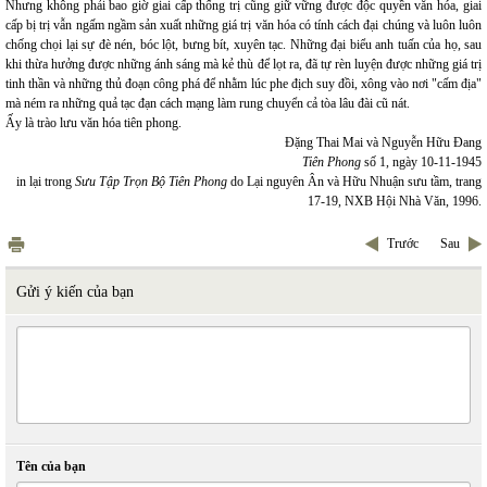
Nhưng không phải bao giờ giai cấp thống trị cũng giữ vững được độc quyền văn hóa, giai
cấp bị trị vẫn ngấm ngầm sản xuất những giá trị văn hóa có tính cách đại chúng và luôn luôn
chống chọi lại sự đè nén, bóc lột, bưng bít, xuyên tạc. Những đại biểu anh tuấn của họ, sau
khi thừa hưởng được những ánh sáng mà kẻ thù để lọt ra, đã tự rèn luyện được những giá trị
tinh thần và những thủ đoạn công phá để nhằm lúc phe địch suy đồi, xông vào nơi "cấm địa"
mà ném ra những quả tạc đạn cách mạng làm rung chuyển cả tòa lâu đài cũ nát.
Ấy là trào lưu văn hóa tiên phong.
Đặng Thai Mai và Nguyễn Hữu Đang
Tiên Phong
số 1, ngày 10-11-1945
in lại trong
Sưu Tập Trọn Bộ Tiên Phong
do Lại nguyên Ân và Hữu Nhuận sưu tầm, trang
17-19, NXB Hội Nhà Văn, 1996.
Trước
Sau
Gửi ý kiến của bạn
Tên của bạn