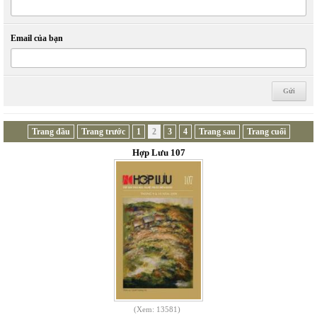
Email của bạn
Trang đầu
Trang trước
1
2
3
4
Trang sau
Trang cuối
Hợp Lưu 107
(Xem: 13581)