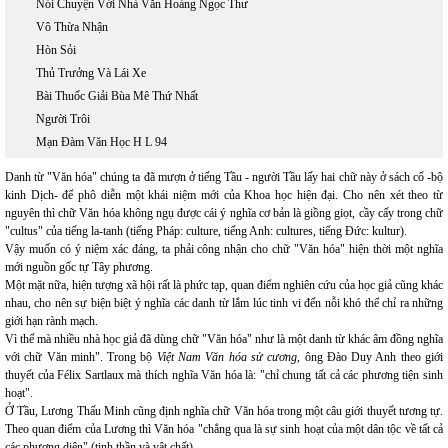
Nói Chuyện Với Nhà Văn Hoàng Ngọc Thư
Vô Thừa Nhận
Hòn Sỏi
Thủ Trưởng Và Lái Xe
Bài Thuốc Giải Bùa Mê Thứ Nhất
Người Trôi
Mạn Đàm Văn Học H L 94
Danh từ "Văn hóa" chúng ta đã mượn ở tiếng Tầu - người Tầu lấy hai chữ này ở sách cổ -bộ
kinh Dịch- để phô diễn một khái niệm mới của Khoa học hiện đại. Cho nên xét theo từ
nguyên thì chữ Văn hóa không ngụ được cái ý nghĩa cơ bản là giồng giọt, cầy cấy trong chữ
"cultus" của tiếng la-tanh (tiếng Pháp: culture, tiếng Anh: cultures, tiếng Đức: kultur).
Vậy muốn có ý niệm xác đáng, ta phải công nhận cho chữ "Văn hóa" hiện thời một nghĩa
mới nguồn gốc tự Tây phương.
Một mặt nữa, hiện tượng xã hội rất là phức tạp, quan điểm nghiên cứu của học giả cũng khác
nhau, cho nên sự biện biệt ý nghĩa các danh từ lắm lúc tinh vi đến nỗi khó thể chỉ ra những
giới hạn rành mạch.
Vì thế mà nhiều nhà học giả đã dùng chữ "Văn hóa" như là một danh từ khác âm đồng nghĩa
với chữ Văn minh". Trong bộ
Việt Nam Văn hóa sử cương
, ông Đào Duy Anh theo giới
thuyết của Félix Sartlaux mà thích nghĩa Văn hóa là: "chỉ chung tất cả các phương tiện sinh
hoạt".
Ở Tầu, Lương Thấu Minh cũng định nghĩa chữ Văn hóa trong một câu giới thuyết tương tự.
Theo quan điểm của Lương thì Văn hóa "chẳng qua là sự sinh hoạt của một dân tộc về tất cả
các phương diện" (tinh thần và vật chất).