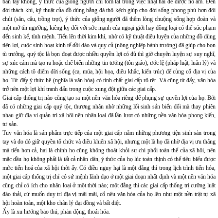
bàn tay không, ý thức của giống người chỉ tóm tắt trong việc nhặt hái để được no ấm. Đến
đời thách khí, kỹ thuật của đồ dùng bằng đá thô kệch giúp cho đời sống phong phú hơn đôi
chút (săn, câu, trồng trọt), ý thức của giống người đã thêm lòng chuộng sống hợp đoàn và
một mớ tín ngưỡng, kiêng kỵ đối với sức mạnh của ngoại giới hay đồng loại có thể súc phạm
đến sinh kế, tính mệnh. Tiến lên thời kim khí, nhờ có kỹ thuật điêu luyện của những đồ dùng
tiện lợi, cuộc sinh hoạt kinh tế dồi dào và quy củ (nông nghiệp bành trướng) đã giúp cho bọn
tù trưởng, quý tộc là bọn đoạt được nhiều quyền lợi có đủ thì giờ chuyên luyện sự suy nghĩ,
sự xúc cảm mà tạo ra hoặc chế biến những tin tưởng (tôn giáo), ước lệ (pháp luật, luân lý) và
những cách tô điểm đời sống (ca, múa, hội họa, điêu khắc, kiến trúc) để củng cố địa vị của
họ. Từ đấy ý thức hệ (nghĩa là văn hóa) có tính chất giai cấp rõ rệt. Và cũng từ đấy, văn hóa
trở nên một lợi khí tranh đấu trong cuộc xung đột giữa các giai cấp.
Giai cấp thống trị nào cũng tạo ra một nền văn hóa riêng để phụng sự quyền lợi của họ. Bởi
đã có những giai cấp quý tộc, thương nhân nhờ những lối sinh sản biến đổi mà thay phiên
nhau giữ địa vị quản trị xã hội nên nhân loại đã lần lượt có những nền văn hóa phong kiến,
tư sản.
Tuy văn hóa là sản phẩm trực tiếp của một giai cấp nắm những phương tiện sinh sản trong
tay và do đó giữ quyền tổ chức và điều khiển xã hội, nhưng một là họ đã nhờ địa vị ưu thắng
mà tiến hơn cả, hai là chính họ cũng không thoát khỏi sự chi phối toàn thể của xã hội, nên
mặc dầu họ không phải là tất cả nhân dân, ý thức của họ lúc toàn thịnh có thể tiêu biểu được
mức tiến hoá của xã hội thời ấy. Có điều nguy hại là một đằng thì trong lịch trình tiến hóa,
một giai cấp thống trị chỉ có sứ mệnh lãnh đạo ở một giai đoạn nhất định và một nền văn hóa
cũng chỉ có ích cho nhân loại ở một thời nào; một đằng thì các giai cấp thống trị cưỡng luật
đào thải, cứ muốn duy trì địa vị mãi mãi, cố nêu văn hóa của họ lên như một nền trật tự xã
hội hoàn toàn, một kho chân lý đại đồng và bất diệt.
Ấy là xu hướng bảo thủ, phản động, thoái hóa.