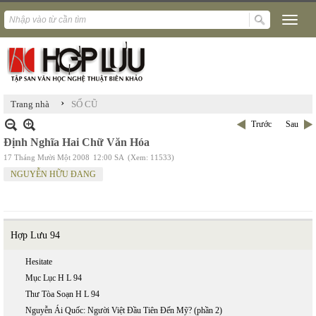
›
Trang nhà
SỐ CŨ
Trước
Sau
Định Nghĩa Hai Chữ Văn Hóa
17 Tháng Mười Một 2008
12:00 SA
(Xem: 11533)
NGUYỄN HỮU ĐANG
Hợp Lưu 94
Hesitate
Mục Lục H L 94
Thư Tòa Soạn H L 94
Nguyễn Ái Quốc: Người Việt Đầu Tiên Đến Mỹ? (phần 2)