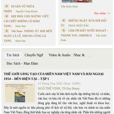
DI SẢN VÔ THỪA
Trần Kiêm Đoàn
NHẬN
Nguyễn Công Khanh
Đọc thêm
KHI NHÀ VĂN NGỪNG VIẾT:
NHỮNG NGÀY XƯA NƠI ĐẤT
CÁI CHẾT KHÔNG CÓ ĐÁM
ÚC
PHAN NHẬT BẮC
TANG
Minh Hạo
CÁM ƠN ĐẤT NƯỚC HOA KỲ -
Việt Nam- THÁNG TƯ: KHI MỘT
THANK YOU, AMERICA
Trần Kiêm
NGÀY LÀ LỄ, NHƯNG CŨNG LÀ
Đoàn
TANG
Minh Hạo
Tin Sách
Chuyển Ngữ
Video & Audio : Nhạc & . . .
Đọc Sách - Mạn Đàm
THẾ GIỚI SÁNG TẠO CỦA MIỀN NAM VIỆT NAM VÀ HẢI NGOẠI
1954 – ĐẾN HIỆN TẠI – TẬP 1
13 Tháng Tám 2025
(Xem: 12095)
NGÔ THẾ VINH
,
TS Eric Henry
Cuốn sách này là bản dịch tuyển tập những bút ký cá nhân,
văn học và báo chí về các nhân vật Việt Nam đã có những
đóng góp đáng kể cho văn học, nghệ thuật và khoa học.
Đây là một nguồn tư liệu phong phú về lịch sử xã hội, văn hóa và chính trị của miền
Nam Việt Nam, đồng thời khắc họa sự nghiệp của từng nhân vật. Phần lớn những người