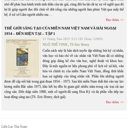
nhỏ để phác họa hành trình tinh thần của tác giả, cùng đôi ba lát cắt tự sự về nghề qua đó
hé lộ giúp người đọc đôi chút về đời sống của những người làm phim Việt qua mấy thế
hệ, ở xứ sở Lắm người nhiều ma …
Đọc thêm
THẾ GIỚI SÁNG TẠO CỦA MIỀN NAM VIỆT NAM VÀ HẢI NGOẠI
1954 – ĐẾN HIỆN TẠI – TẬP 1
13 Tháng Tám 2025
9:11 CH
(Xem: 12095)
NGÔ THẾ VINH
,
TS Eric Henry
Cuốn sách này là bản dịch tuyển tập những bút ký cá nhân,
văn học và báo chí về các nhân vật Việt Nam đã có những
đóng góp đáng kể cho văn học, nghệ thuật và khoa học.
Đây là một nguồn tư liệu phong phú về lịch sử xã hội, văn
hóa và chính trị của miền Nam Việt Nam, đồng thời khắc
họa sự nghiệp của từng nhân vật. Phần lớn những người
được đề cập nổi bật trong giai đoạn 1954 – 1975. Sau khi miền Nam thất thủ vào tay lực
lượng miền Bắc năm 1975, hầu hết họ đều bị giam giữ nhiều năm trong các trại cải tạo
cộng sản. Đến thập niên 1980, một số người đã sang Hoa Kỳ và đa phần vẫn tiếp tục
hoạt động sáng tạo.(TS. Eric Henry, dịch giả)
Đọc thêm
Liên Lạc Tòa Soạn: