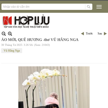
Trước
Sau
ÁO MỚI, QUÊ HƯƠNG -thơ VŨ HẰNG NGA
30 Tháng Tư 2025
3:26 SA
(Xem: 21043)
Vũ Hằng Nga