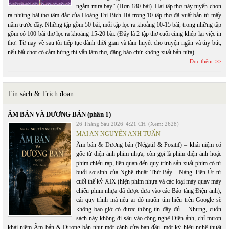
ngắm mưa bay” (Hơn 180 bài). Hai tập thơ này tuyển chọn
ra những bài thơ tâm đắc của Hoàng Thị Bích Hà trong 10 tập thơ đã xuất bản từ mấy
năm trước đây. Những tập gồm 50 bài, mỗi tập lọc ra khoảng 10-15 bài, trong những tập
gồm có 100 bài thơ lọc ra khoảng 15-20 bài. (Đây là 2 tập thơ cuối cùng khép lại việc in
thơ. Từ nay về sau tôi tiếp tục dành thời gian và tâm huyết cho truyện ngắn và tùy bút,
nếu bất chợt có cảm hứng thì vẫn làm thơ, đăng báo chứ không xuất bản nữa).
Đọc thêm
Tin sách & Trích đoạn
ÂM BẢN VÀ DƯƠNG BẢN (phần 1)
26 Tháng Sáu 2026
4:21 CH
(Xem: 2628)
MAI AN NGUYỄN ANH TUẤN
Âm bản & Dương bản (Négatif & Positif) – khái niệm có
gốc từ điện ảnh phim nhựa, còn gọi là phim điện ảnh hoặc
phim chiếu rạp, liên quan đến quy trình sản xuất phim có từ
buổi sơ sinh của Nghệ thuật Thứ Bảy - Nàng Tiên Út từ
cuối thế kỷ XIX (hiện phim nhựa và các loại máy quay máy
chiếu phim nhựa đã được đưa vào các Bảo tàng Điện ảnh),
cái quy trình mà nếu ai đó muốn tìm hiểu trên Google sẽ
không bao giờ có được thông tin đầy đủ… Nhưng, cuốn
sách này không đi sâu vào công nghệ Điện ảnh, chỉ mượn
khái niệm Âm bản & Dương bản như một cánh cửa ban đầu, một ký hiệu nghệ thuật