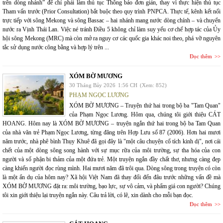
trên dòng nhánh” để chỉ phải làm thủ tục Thông báo đơn giản, thay vì thực hiện thủ tục
Tham vấn trước (Prior Consultation) bắt buộc theo quy trình PNPCA. Thực tế, kênh kết nối
trực tiếp với sông Mekong và sông Bassac – hai nhánh mang nước dòng chính – và chuyển
nước ra Vịnh Thái Lan. Việc né tránh Điều 5 không chỉ làm suy yếu cơ chế hợp tác của Ủy
hội sông Mekong (MRC) mà còn mở ra nguy cơ các quốc gia khác noi theo, phá vỡ nguyên
tắc sử dụng nước công bằng và hợp lý trên ...
Đọc thêm
XÓM BỜ MƯƠNG
30 Tháng Bảy 2026
1:56 CH
(Xem: 852)
PHẠM NGỌC LƯƠNG
XÓM BỜ MƯƠNG – Truyện thứ hai trong bộ ba "Tam Quan"
của Phạm Ngọc Lương. Hôm qua, chúng tôi giới thiệu CÁT
HOANG. Hôm nay là XÓM BỜ MƯƠNG – truyện ngắn thứ hai trong bộ ba Tam Quan
của nhà văn trẻ Phạm Ngọc Lương, từng đăng trên Hợp Lưu số 87 (2006). Hơn hai mươi
năm trước, nhà phê bình Thụy Khuê đã gọi đây là "một câu chuyện cổ tích kinh dị", nơi cái
chết của một dòng sông song hành với sự mục rữa của môi trường, sự tha hóa của con
người và số phận bi thảm của một đứa trẻ. Một truyện ngắn đầy chất thơ, nhưng càng đẹp
càng khiến người đọc rùng mình. Hai mươi năm đã trôi qua. Dòng sông trong truyện có còn
là một ẩn dụ của hôm nay? Xã hội Việt Nam đã thay đổi đến đâu trước những vấn đề mà
XÓM BỜ MƯƠNG đặt ra: môi trường, bạo lực, sự vô cảm, và phẩm giá con người? Chúng
tôi xin giới thiệu lại truyện ngắn này. Câu trả lời, có lẽ, xin dành cho mỗi bạn đọc.
Đọc thêm