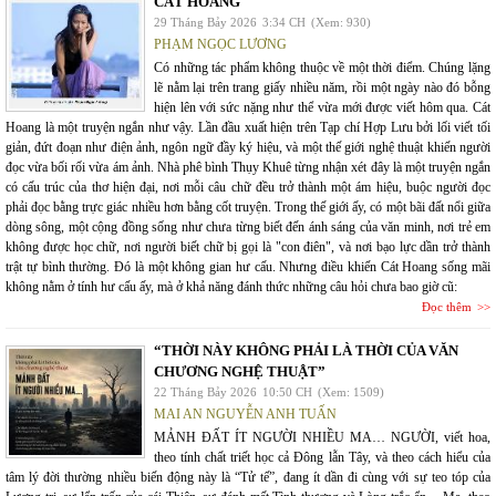
CÁT HOANG
29 Tháng Bảy 2026
3:34 CH
(Xem: 930)
PHẠM NGỌC LƯƠNG
Có những tác phẩm không thuộc về một thời điểm. Chúng lặng
lẽ nằm lại trên trang giấy nhiều năm, rồi một ngày nào đó bỗng
hiện lên với sức nặng như thể vừa mới được viết hôm qua. Cát
Hoang là một truyện ngắn như vậy. Lần đầu xuất hiện trên Tạp chí Hợp Lưu bởi lối viết tối
giản, đứt đoạn như điện ảnh, ngôn ngữ đầy ký hiệu, và một thế giới nghệ thuật khiến người
đọc vừa bối rối vừa ám ảnh. Nhà phê bình Thụy Khuê từng nhận xét đây là một truyện ngắn
có cấu trúc của thơ hiện đại, nơi mỗi câu chữ đều trở thành một ám hiệu, buộc người đọc
phải đọc bằng trực giác nhiều hơn bằng cốt truyện. Trong thế giới ấy, có một bãi đất nổi giữa
dòng sông, một cộng đồng sống như chưa từng biết đến ánh sáng của văn minh, nơi trẻ em
không được học chữ, nơi người biết chữ bị gọi là "con điên", và nơi bạo lực dần trở thành
trật tự bình thường. Đó là một không gian hư cấu. Nhưng điều khiến Cát Hoang sống mãi
không nằm ở tính hư cấu ấy, mà ở khả năng đánh thức những câu hỏi chưa bao giờ cũ:
Đọc thêm
“THỜI NÀY KHÔNG PHẢI LÀ THỜI CỦA VĂN
CHƯƠNG NGHỆ THUẬT”
22 Tháng Bảy 2026
10:50 CH
(Xem: 1509)
MAI AN NGUYỄN ANH TUẤN
MẢNH ĐẤT ÍT NGƯỜI NHIỀU MA… NGƯỜI, viết hoa,
theo tính chất triết học cả Đông lẫn Tây, và theo cách hiểu của
tâm lý đời thường nhiều biến động này là “Tử tế”, đang ít dần đi cùng với sự teo tóp của