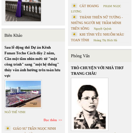
CÁT HOANG
PHẠM NGỌC
LƯƠNG
THÁNH THIÊN NỮ TƯỚNG -
NHỮNG NGƯỜI MẸ TRẦM MÌNH
TRÊN SÔNG
Nguyệt Quỳnh
KHI TÌNH YÊU NHUỐM MÀU
Biên Khảo
TOAN TÍNH
Hoàng Thị Bích Hà
Sau lễ động thổ Dự án Kênh
Funan Techo Cách đây 2 năm,
Phỏng Vấn
Cần một tầm nhìn mới: từ "một
công trình" sang "một hệ thống"
TRÒ CHUYỆN VỚI NHÀ THƠ
thủy văn ảnh hưởng trên toàn lưu
TRANG CHÂU
vực
NGÔ THẾ VINH
Đọc thêm
GIÁO SƯ TRẦN NGỌC NINH