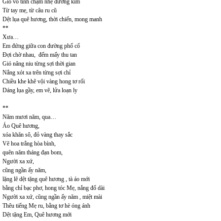
Gió vô tình chạm nhẹ đường kim
Từ tay mẹ, từ câu ru cũ
Dệt lụa quê hương, thời chiến, mong manh
**
Xưa…
Em đứng giữa con đường phố cổ
Đợi chờ nhau, đếm mấy thu tan
Gió nâng niu từng sợi thời gian
Nắng xót xa trên từng sợi chỉ
Chiều khe khẽ vội vàng hong tơ rối
Dáng lụa gầy, em vẽ, lửa loạn ly
**
Năm mươi năm, qua…
Áo Quê hương,
xóa khăn sô, đỏ vàng thay sắc
Vẽ hoa trắng hòa bình,
quên năm tháng đạn bom,
Người xa xứ,
cũng ngần ấy năm,
lặng lẽ dệt tặng quê hương , tà áo mới
bằng chỉ bạc phơ, hong tóc Mẹ, nắng đổ dài
Người xa xứ, cũng ngần ấy năm , miệt mài
Thêu tiếng Mẹ ru, bằng tơ hè óng ánh
Dệt tặng Em, Quê hương mới