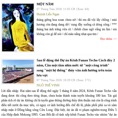
MỘT NĂM
07 Tháng Tám 2026
11:05 CH
(Xem: 64)
Huỳnh Liễu Ngạn
tháng giêng hoa xoan chưa nở / thì em đã vội lấy chồng / mùi
hương còn đang dang dở / rụng đầy xuống cả dòng sông / ***
tháng hai ánh trăng vừa cũ / chênh chao ngõ vắng im lìm / em
không còn gì để nói / chỉ màu nắng nhạt qua tim /
Đọc thêm
Sau lễ động thổ Dự án Kênh Funan Techo Cách đây 2
năm, Cần một tầm nhìn mới: từ "một công trình"
sang "một hệ thống" thủy văn ảnh hưởng trên toàn
lưu vực
07 Tháng Tám 2026
10:29 CH
(Xem: 171)
NGÔ THẾ VINH
Lời dẫn nhập: Hai năm sau lễ động thổ ngày 5 tháng 8 năm 2024, Kênh Funan Techo vẫn
đang được thi công theo từng đoạn, chưa hoàn thành toàn tuyến khoảng 180 km. Tác giả
phân tích rõ dự án không chỉ là tuyến giao thông đường thủy đơn thuần mà còn là công trình
điều tiết nước đa mục tiêu, có nguy cơ ảnh hưởng đến chế độ lũ, phân phối phù sa và xâm
nhập mặn ở Đồng bằng sông Cửu Long. Đặc biệt, dự án đã vi phạm nghiêm trọng Điều 5
của Hiệp định Mekong 1995. Cam Bốt đã cố tình xếp kênh Funan Techo vào nhóm “dự án