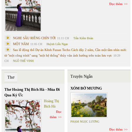
Đọc thêm
NGHE SẦU RIÊNG CHÍN TỚI
11:11 CH
Trần Kiêm Đoàn
MỘT NĂM
11:05 CH
Huỳnh Liễu Ngạn
Sau lễ động thổ Dự án Kênh Funan Techo Cách đây 2 năm, Cần một tầm nhìn mới:
từ "một công trình" sang "một hệ thống" thủy văn ảnh hưởng trên toàn lưu vực
10:29
CH
NGÔ THẾ VINH
Truyện Ngắn
Thơ
XÓM BỜ MƯƠNG
Thơ Hoàng Thị Bích Hà - Mùa Đi
Qua Ký Ức
Hoàng Thị
Bích Hà
Đọc
thêm
PHẠM NGỌC LƯƠNG
Đọc thêm