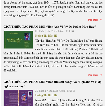
được đề cập nổi bật trong giai đoạn 1954 – 1975. Sau khi miền Nam thất thủ vào tay lực
lượng miền Bắc năm 1975, hầu hết họ đều bị giam giữ nhiều năm trong các trại cải tạo
cộng sản. Đến thập niên 1980, một số người đã sang Hoa Kỳ và đa phần vẫn tiếp tục
hoạt động sáng tạo.(TS. Eric Henry, dịch giả)
Đọc thêm
GIỚI THIỆU TÁC PHẨM MỚI “Hẹn Anh Về Vỹ Dạ Ngắm Mưa Bay”
06 Tháng Sáu 2025
(Xem: 13436)
Hoàng Thị Bích Hà
Tập thơ “Hẹn Anh Về Vỹ Dạ Ngắm Mưa Bay” của Hoàng
Thị Bích Hà có hơn 180 bài thơ dài ngắn khác nhau được
chia làm 2 phần: Phần 1: 80 bài thơ, Phần 2: 116 bài thơ
bốn câu. Phần 1: 80 bài thơ tuyển là những bài tâm đắc được chọn lọc ra từ 10 tập thơ
trước đã xuất bản và một số bài thơ mới sáng tác trong thời gian gần đây, chưa in nhưng
đã được đăng tải trên các trang báo mạng và website Văn học Nghệ thuật trong và ngoài
nước. Phần 2 là những khổ thơ yêu thích, mỗi bài chỉ chon 4 câu trong số những bài thơ
đã xuất bản.
Đọc thêm
GIỚI THIỆU TÁC PHẨM MỚI “Hoa tím sầu đông” và “Hẹn anh về vĩ dạ
ngắm mưa bay”
29 Tháng Năm 2025
(Xem: 15259)
Hoàng Thị Bích Hà
Năm 2025 Hoàng Thị Bích Hà trình làng 2 tập thơ: “Hoa
tím sầu đông” (gồm 103 bài thơ) và “Hẹn anh về vĩ dạ