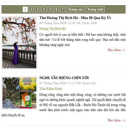
1
2
3
4
5
6
7
Trang sau
Trang cuối
Thơ Hoàng Thị Bích Hà - Mùa Đi Qua Ký Ức
08 Tháng Tám 2026
12:47 SA
(Xem: 104)
Hoàng Thị Bích Hà
Có người hỏi vì sao ta biền biệt / Đã bao mùa không thấy chút
tăm hơi / Có lẽ bởi tháng năm rong ruỗi quá / Bụi mờ dần một
khoảng sáng ngày xưa
Đọc thêm
NGHE SẦU RIÊNG CHÍN TỚI
07 Tháng Tám 2026
11:11 CH
(Xem: 62)
Trần Kiêm Đoàn
Dòng sống cũng như một dòng sông; có những con nước bất
ngờ và những khúc quanh nghiệt ngã. Tôi quyết định chuyến đi
từ Mỹ về cao nguyên Đắk Lắk - Buôn Ma Thuột chỉ trong vòng
mười lăm phút trước một ngọn trào tỉnh cảm đòi hỏi cần đến
một chuyến đi xa.
Đọc thêm