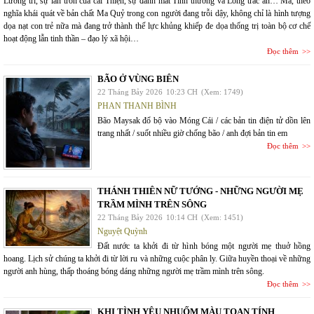
Lương tri, sự lẩn trốn của cái Thiện, sự đánh mất Tình thương và Lòng trắc ẩn… Ma, theo
nghĩa khái quát về bản chất Ma Quỷ trong con người đang trỗi dậy, không chỉ là hình tượng
dọa nạt con trẻ nữa mà đang trở thành thế lực khủng khiếp đe dọa thống trị toàn bộ cơ chế
hoạt động lẫn tinh thần – đạo lý xã hội…
Đọc thêm
BÃO Ở VÙNG BIÊN
22 Tháng Bảy 2026
10:23 CH
(Xem: 1749)
PHAN THANH BÌNH
Bão Maysak đổ bộ vào Móng Cái / các bản tin điện tử dồn lên
trang nhất / suốt nhiều giờ chống bão / anh đợi bản tin em
Đọc thêm
THÁNH THIÊN NỮ TƯỚNG - NHỮNG NGƯỜI MẸ
TRẦM MÌNH TRÊN SÔNG
22 Tháng Bảy 2026
10:14 CH
(Xem: 1451)
Nguyệt Quỳnh
Đất nước ta khởi đi từ hình bóng một người mẹ thuở hồng
hoang. Lịch sử chúng ta khởi đi từ lời ru và những cuộc phân ly. Giữa huyền thoại về những
người anh hùng, thấp thoáng bóng dáng những người mẹ trầm mình trên sông.
Đọc thêm
KHI TÌNH YÊU NHUỐM MÀU TOAN TÍNH