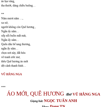
áo lụa vàng,
tha thướt, dáng chiều buông…
**
Năm mươi năm …,
xa xứ,
người không còn Quê hương ,
Ngần ấy năm…
xếp nỗi buồn mất mát,
Ngần ấy năm…
Quên dâu bể tang thương,
ngần ấy năm…
chọn nơi này, đất hứa
vẽ tranh ước mơ,
thêu Quê hương áo mới
dệt cảnh thanh bình…
VŨ HẰNG NGA
***
ÁO MỚI, QUÊ HƯƠNG
thơ
VŨ HẰNG NGA
-
NGỌC TUẤN ANH
Giọng hát:
Dang TN
Nhạc: