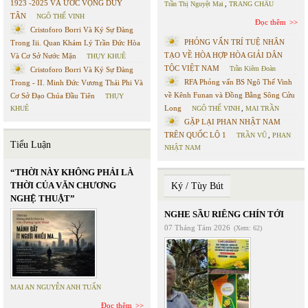
1923 -2025 VÀ ƯỚC VỌNG DUY
Trần Thị Nguyệt Mai
,
TRANG CHÂU
TÂN
NGÔ THẾ VINH
Đọc thêm
Cristoforo Borri Và Ký Sự Đàng
PHỎNG VẤN TRÍ TUỆ NHÂN
Trong Iii. Quan Khám Lý Trần Đức Hòa
TẠO VỀ HÒA HỢP HÒA GIẢI DÂN
Và Cơ Sở Nước Mặn
THỤY KHUÊ
TỘC VIỆT NAM
Trần Kiêm Đoàn
Cristoforo Borri Và Ký Sự Đàng
RFA Phỏng vấn BS Ngô Thế Vinh
Trong - II. Minh Đức Vương Thái Phi Và
về Kênh Funan và Đồng Bằng Sông Cửu
Cơ Sở Đạo Chúa Đầu Tiên
THỤY
Long
KHUÊ
NGÔ THẾ VINH
,
MAI TRẦN
GẶP LẠI PHAN NHẬT NAM
TRÊN QUỐC LỘ 1
TRẦN VŨ
,
PHAN
Tiểu Luận
NHẬT NAM
“THỜI NÀY KHÔNG PHẢI LÀ
THỜI CỦA VĂN CHƯƠNG
Ký / Tùy Bút
NGHỆ THUẬT”
NGHE SẦU RIÊNG CHÍN TỚI
07 Tháng Tám 2026
(Xem: 62)
MAI AN NGUYỄN ANH TUẤN
Đọc thêm