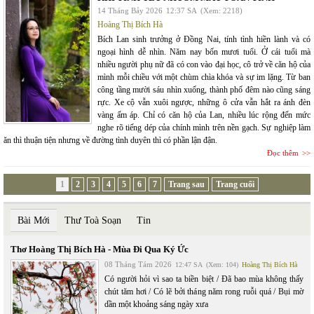
14 Tháng Bảy 2026
12:37 SA
(Xem: 2218)
Hoàng Thị Bích Hà
Bích Lan sinh trưởng ở Đồng Nai, tính tình hiền lành và có
ngoại hình dễ nhìn. Năm nay bốn mươi tuổi. Ở cái tuổi mà
nhiều người phụ nữ đã có con vào đại học, cô trở về căn hộ của
mình mỗi chiều với một chùm chìa khóa và sự im lặng. Từ ban
công tầng mười sáu nhìn xuống, thành phố đêm nào cũng sáng
rực. Xe cộ vẫn xuôi ngược, những ô cửa vẫn hắt ra ánh đèn
vàng ấm áp. Chỉ có căn hộ của Lan, nhiều lúc rộng đến mức
nghe rõ tiếng dép của chính mình trên nền gạch. Sự nghiệp làm
ăn thì thuận tiện nhưng về đường tình duyên thì có phần lận đận.
Đọc thêm
1
2
3
4
5
6
7
Trang sau
Trang cuối
Bài Mới
Thư Toà Soạn
Tin
Thơ Hoàng Thị Bích Hà - Mùa Đi Qua Ký Ức
08 Tháng Tám 2026
12:47 SA
(Xem: 104)
Hoàng Thị Bích Hà
Có người hỏi vì sao ta biền biệt / Đã bao mùa không thấy
chút tăm hơi / Có lẽ bởi tháng năm rong ruỗi quá / Bụi mờ
dần một khoảng sáng ngày xưa