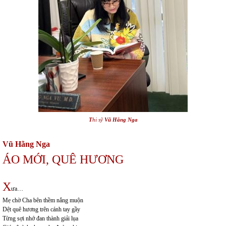
T
hi sỹ
Vũ Hằng Nga
Vũ Hằng Nga
ÁO MỚI, QUÊ HƯƠNG
X
ưa…
Mẹ chờ Cha bên thềm nắng muộn
Dệt quê hương trên cánh tay gầy
Từng sợi nhớ đan thành giải lụa