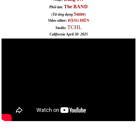
The BAND
Phối âm:
Suno
(
Từ ứng dụng
)
Video editor:
ĐẶNG HIỀN
TCHL
Studio:
California April 30- 2025