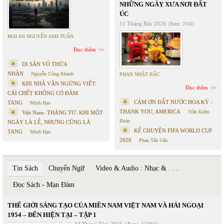
NHỮNG NGÀY XƯA NƠI ĐẤT
ÚC
11 Tháng Bảy 2026
(Xem: 2142)
MAI AN NGUYỄN ANH TUẤN
Đọc thêm
DI SẢN VÔ THỪA
NHẬN
Nguyễn Công Khanh
PHAN NHẬT BẮC
KHI NHÀ VĂN NGỪNG VIẾT:
Đọc thêm
CÁI CHẾT KHÔNG CÓ ĐÁM
CÁM ƠN ĐẤT NƯỚC HOA KỲ -
TANG
Minh Hạo
THANK YOU, AMERICA
Trần Kiêm
Việt Nam- THÁNG TƯ: KHI MỘT
Đoàn
NGÀY LÀ LỄ, NHƯNG CŨNG LÀ
KỂ CHUYỆN FIFA WORLD CUP
TANG
Minh Hạo
2026
Phan Tấn Uẩn
Tin Sách
Chuyển Ngữ
Video & Audio : Nhạc & . . .
Đọc Sách - Mạn Đàm
THẾ GIỚI SÁNG TẠO CỦA MIỀN NAM VIỆT NAM VÀ HẢI NGOẠI
1954 – ĐẾN HIỆN TẠI – TẬP 1