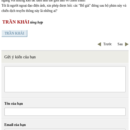
ngang với những kiệt tác điện ảnh thế giới làm về chiến tranh!
Tôi là người ngoại đạo điện ảnh, xin phép được hỏi: các “Bố già” đứng sau bộ phim này và
chiến dịch truyền thông này là những ai?
TRẦN KHẢI
tổng hợp
TRẦN KHẢI
Trước
Sau
Gửi ý kiến của bạn
Tên của bạn
Email của bạn