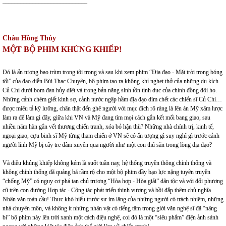
____________________________
Châu Hồng Thủy
MỘT BỘ PHIM KHỦNG KHIẾP!
Đó là ấn tượng bao trùm trong tôi trong và sau khi xem phim “Địa đạo - Mặt trời trong bóng
tối” của đạo diễn Bùi Thạc Chuyên, bộ phim tạo ra không khí nghẹt thở của những du kích
Củ Chi dưới bom đạn hủy diệt và trong bản năng sinh tồn tính dục của chính đồng đội họ.
Những cảnh chém giết kinh sợ, cảnh nước ngập hầm địa đạo dìm chết các chiến sĩ Củ Chi…
được miêu tả kỹ lưỡng, chân thật đến ghê người với mục đích rõ ràng là lên án Mỹ xâm lược
làm ra để làm gì đây, giữa khi VN và Mỹ đang tìm mọi cách gắn kết mối bang giao, sau
nhiều năm hàn gắn vết thương chiến tranh, xóa bỏ hận thù? Những nhà chính trị, kinh tế,
ngoại giao, cựu binh sĩ Mỹ từng tham chiến ở VN sẽ có ấn tượng gì suy nghĩ gì trước cảnh
người lính Mỹ bị cây tre đâm xuyên qua người như một con thú săn trong lòng địa đạo?
Và điều khủng khiếp không kém là suốt tuần nay, hệ thống truyền thông chính thống và
không chính thống đã quảng bá rầm rộ cho một bộ phim đầy bạo lực nặng tuyên truyền
“chống Mỹ” có nguy cơ phá tan chủ trương “Hòa hợp - Hòa giải” dân tộc và với đối phương
cũ trên con đường Hợp tác - Cộng tác phát triển thịnh vượng và bồi đắp thêm chủ nghĩa
Nhân văn toàn cầu! Thực khó hiểu trước sự im lặng của những người có trách nhiệm, những
nhà chuyên môn, và không ít những nhân vật có tiếng tăm trong giới văn nghệ sĩ đã “nâng
bi” bộ phim này lên trời xanh một cách điệu nghệ, coi đó là một “siêu phẩm” điện ảnh sánh