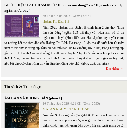
GIỚI THIỆU TÁC PHẨM MỚI “Hoa tím sầu đông” và “Hẹn anh về vĩ dạ
ngắm mưa bay”
29 Tháng Năm 2025
(Xem: 15233)
Hoàng Thị Bích Hà
Năm 2025 Hoàng Thị Bích Hà trình làng 2 tập thơ: “Hoa
tím sầu đông” (gồm 103 bài thơ) và “Hẹn anh về vĩ dạ
ngắm mưa bay” (Hơn 180 bài). Hai tập thơ này tuyển chọn
ra những bài thơ tâm đắc của Hoàng Thị Bích Hà trong 10 tập thơ đã xuất bản từ mấy
năm trước đây. Những tập gồm 50 bài, mỗi tập lọc ra khoảng 10-15 bài, trong những tập
gồm có 100 bài thơ lọc ra khoảng 15-20 bài. (Đây là 2 tập thơ cuối cùng khép lại việc in
thơ. Từ nay về sau tôi tiếp tục dành thời gian và tâm huyết cho truyện ngắn và tùy bút,
nếu bất chợt có cảm hứng thì vẫn làm thơ, đăng báo chứ không xuất bản nữa).
Đọc thêm
Tin sách & Trích đoạn
ÂM BẢN VÀ DƯƠNG BẢN (phần 1)
26 Tháng Sáu 2026
4:21 CH
(Xem: 2593)
MAI AN NGUYỄN ANH TUẤN
Âm bản & Dương bản (Négatif & Positif) – khái niệm có
gốc từ điện ảnh phim nhựa, còn gọi là phim điện ảnh hoặc
phim chiếu rạp, liên quan đến quy trình sản xuất phim có từ