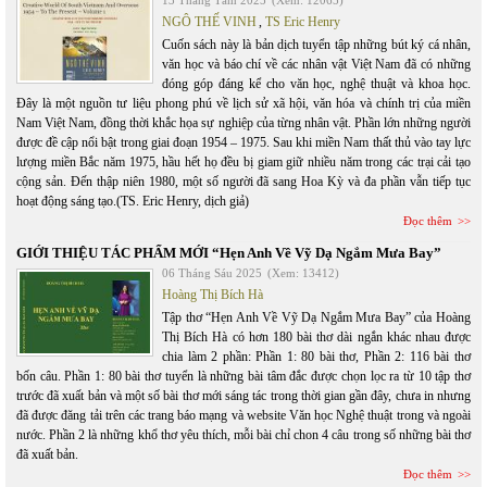
13 Tháng Tám 2025
(Xem: 12065)
NGÔ THẾ VINH
,
TS Eric Henry
Cuốn sách này là bản dịch tuyển tập những bút ký cá nhân,
văn học và báo chí về các nhân vật Việt Nam đã có những
đóng góp đáng kể cho văn học, nghệ thuật và khoa học.
Đây là một nguồn tư liệu phong phú về lịch sử xã hội, văn hóa và chính trị của miền
Nam Việt Nam, đồng thời khắc họa sự nghiệp của từng nhân vật. Phần lớn những người
được đề cập nổi bật trong giai đoạn 1954 – 1975. Sau khi miền Nam thất thủ vào tay lực
lượng miền Bắc năm 1975, hầu hết họ đều bị giam giữ nhiều năm trong các trại cải tạo
cộng sản. Đến thập niên 1980, một số người đã sang Hoa Kỳ và đa phần vẫn tiếp tục
hoạt động sáng tạo.(TS. Eric Henry, dịch giả)
Đọc thêm
GIỚI THIỆU TÁC PHẨM MỚI “Hẹn Anh Về Vỹ Dạ Ngắm Mưa Bay”
06 Tháng Sáu 2025
(Xem: 13412)
Hoàng Thị Bích Hà
Tập thơ “Hẹn Anh Về Vỹ Dạ Ngắm Mưa Bay” của Hoàng
Thị Bích Hà có hơn 180 bài thơ dài ngắn khác nhau được
chia làm 2 phần: Phần 1: 80 bài thơ, Phần 2: 116 bài thơ
bốn câu. Phần 1: 80 bài thơ tuyển là những bài tâm đắc được chọn lọc ra từ 10 tập thơ
trước đã xuất bản và một số bài thơ mới sáng tác trong thời gian gần đây, chưa in nhưng
đã được đăng tải trên các trang báo mạng và website Văn học Nghệ thuật trong và ngoài
nước. Phần 2 là những khổ thơ yêu thích, mỗi bài chỉ chon 4 câu trong số những bài thơ
đã xuất bản.
Đọc thêm