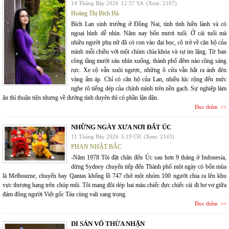
14 Tháng Bảy 2026
12:37 SA
(Xem: 2167)
Hoàng Thị Bích Hà
Bích Lan sinh trưởng ở Đồng Nai, tính tình hiền lành và có
ngoại hình dễ nhìn. Năm nay bốn mươi tuổi. Ở cái tuổi mà
nhiều người phụ nữ đã có con vào đại học, cô trở về căn hộ của
mình mỗi chiều với một chùm chìa khóa và sự im lặng. Từ ban
công tầng mười sáu nhìn xuống, thành phố đêm nào cũng sáng
rực. Xe cộ vẫn xuôi ngược, những ô cửa vẫn hắt ra ánh đèn
vàng ấm áp. Chỉ có căn hộ của Lan, nhiều lúc rộng đến mức
nghe rõ tiếng dép của chính mình trên nền gạch. Sự nghiệp làm
ăn thì thuận tiện nhưng về đường tình duyên thì có phần lận đận.
Đọc thêm
NHỮNG NGÀY XƯA NƠI ĐẤT ÚC
11 Tháng Bảy 2026
5:19 CH
(Xem: 2143)
PHAN NHẬT BẮC
-Năm 1978 Tôi đặt chân đến Úc sau hơn 9 tháng ở Indonesia,
dừng Sydney chuyển tiếp đến Thành phố một ngày có bốn mùa
là Melbourne, chuyến bay Qantas khổng lồ 747 chở một nhóm 100 người chia ra lên khu
vực thượng hạng trên chóp mũi. Tôi mang đôi dép hai màu chiếc đực chiếc cái đi bơ vơ giữa
đám đông người Việt gốc Tàu cùng vali sang trọng.
Đọc thêm
DI SẢN VÔ THỪA NHẬN