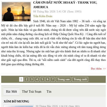
CÁM ƠN ĐẤT NƯỚC HOA KỲ - THANK YOU,
AMERICA
08 Tháng Bảy 2026
5:41 CH
(Xem: 1993)
Trần Kiêm Đoàn
Sinh 1946, tôi rời Việt Nam năm 1982 – 36 tuổi – và sống tại
Mỹ từ đó cho đến bây giờ ở tuổi 80. Năm nay – 2026 – Mỹ kỷ niệm 250 năm ngày lập
quốc. Nhìn lại bản thân và gia đình mình, chúng tôi đã được sống trên đất nước này ngót
một phần năm chặng đường của dòng lịch sử Hiệp Chủng Quốc Hoa Kỳ. / Càng đến tuổi xế
chiều, rồi... chạng vạng cuộc đời, sự ra đi vĩnh viễn không còn là vấn đề bận tâm như thời
còn trẻ mà chỉ còn lại nỗi ám ảnh tuổi già là “ra đi như thế nào”. Có lúc nghe tin người bạn,
người thân làm ăn kiếm bạc triệu đô la tôi vẫn chúc mừng nhưng với tâm trạng dửng dưng
như mùa thu lá rụng. Nhưng nghe tin một bạn già vừa thảnh thơi an nhiên ra đi nhanh như
khuất bóng chiều, tôi lại mừng đến xúc động và ước chi mình cũng sẽ ra đi nhanh và nhẹ
như giấc ngủ qua đêm. Thì ra, cái “nỗi niềm canh cánh” của đời người cũng đổi thay theo
thời gian qua những chặng đường đời.
Đọc thêm
1
2
3
4
5
6
7
Trang sau
Trang cuối
Bài Mới
Thư Toà Soạn
Tin
XÓM BỜ MƯƠNG
30 Tháng Bảy 2026
1:56 CH
(Xem: 801)