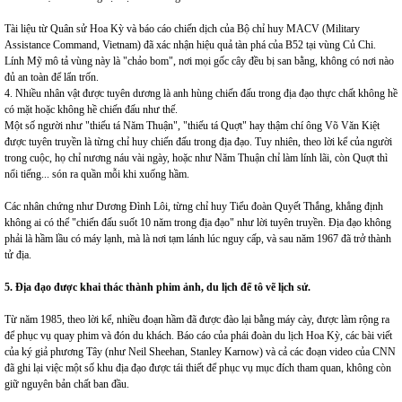
Tài liệu từ Quân sử Hoa Kỳ và báo cáo chiến dịch của Bộ chỉ huy MACV (Military
Assistance Command, Vietnam) đã xác nhận hiệu quả tàn phá của B52 tại vùng Củ Chi.
Lính Mỹ mô tả vùng này là "chảo bom", nơi mọi gốc cây đều bị san bằng, không có nơi nào
đủ an toàn để lẩn trốn.
4. Nhiều nhân vật được tuyên dương là anh hùng chiến đấu trong địa đạo thực chất không hề
có mặt hoặc không hề chiến đấu như thế.
Một số người như "thiếu tá Năm Thuận", "thiếu tá Quợt" hay thậm chí ông Võ Văn Kiệt
được tuyên truyền là từng chỉ huy chiến đấu trong địa đạo. Tuy nhiên, theo lời kể của người
trong cuộc, họ chỉ nương náu vài ngày, hoặc như Năm Thuận chỉ làm lính lãi, còn Quợt thì
nổi tiếng... són ra quần mỗi khi xuống hầm.
Các nhân chứng như Dương Đình Lôi, từng chỉ huy Tiểu đoàn Quyết Thắng, khẳng định
không ai có thể "chiến đấu suốt 10 năm trong địa đạo" như lời tuyên truyền. Địa đạo không
phải là hầm lầu có máy lạnh, mà là nơi tạm lánh lúc nguy cấp, và sau năm 1967 đã trở thành
tử địa.
5. Địa đạo được khai thác thành phim ảnh, du lịch để tô vẽ lịch sử.
Từ năm 1985, theo lời kể, nhiều đoạn hầm đã được đào lại bằng máy cày, được làm rộng ra
để phục vụ quay phim và đón du khách. Báo cáo của phái đoàn du lịch Hoa Kỳ, các bài viết
của ký giả phương Tây (như Neil Sheehan, Stanley Karnow) và cả các đoạn video của CNN
đã ghi lại việc một số khu địa đạo được tái thiết để phục vụ mục đích tham quan, không còn
giữ nguyên bản chất ban đầu.