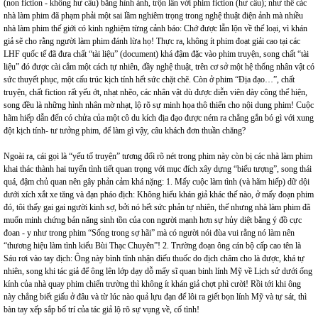
(non fiction - không hư cấu) bằng hình ảnh, trộn lẫn với phim fiction (hư cấu); như thế các
nhà làm phim đã phạm phải một sai lầm nghiêm trọng trong nghệ thuật điện ảnh mà nhiều
nhà làm phim thế giới có kinh nghiệm từng cảnh báo: Chớ được lẫn lộn về thể loại, vì khán
giả sẽ cho rằng người làm phim đánh lừa họ! Thực ra, không ít phim đoạt giải cao tại các
LHF quốc tế đã đưa chất “tài liệu” (document) khá đậm đặc vào phim truyện, song chất “tài
liệu” đó được cài cắm một cách tự nhiên, đầy nghệ thuật, trên cơ sở một hệ thống nhân vật có
sức thuyết phục, một cấu trúc kịch tính hết sức chặt chẽ. Còn ở phim “Địa đạo…”, chất
truyện, chất fiction rất yếu ớt, nhạt nhẽo, các nhân vật dù được diễn viên dày công thể hiện,
song đều là những hình nhân mờ nhạt, lộ rõ sự minh họa thô thiển cho nội dung phim! Cuộc
hãm hiếp dẫn đến có chửa của một cô du kích địa đạo được ném ra chẳng gắn bó gì với xung
đột kịch tính- tư tưởng phim, để làm gì vậy, câu khách đơn thuần chăng?
Ngoài ra, cái gọi là “yếu tố truyện” tương đối rõ nét trong phim này còn bị các nhà làm phim
khai thác thành hai tuyến tình tiết quan trọng với mục đích xây dựng “biểu tượng”, song thái
quá, đậm chủ quan nên gây phản cảm khá nặng: 1. Mấy cuộc làm tình (và hãm hiếp) dữ dội
dưới xích xắt xe tăng và đạn pháo địch: Không hiểu khán giả khác thế nào, ở mấy đoạn phim
đó, tôi thấy gai gai người kinh sợ, bởi nó hết sức phản tự nhiên, thế nhưng nhà làm phim đã
muốn minh chứng bản năng sinh tồn của con người mạnh hơn sự hủy diệt bằng ý đồ cực
đoan - y như trong phim “Sống trong sợ hãi” mà có người nói đùa vui rằng nó làm nên
“thương hiệu làm tình kiểu Bùi Thạc Chuyên”! 2. Trường đoạn ông cán bộ cấp cao tên là
Sáu rơi vào tay địch: Ông này bình tĩnh nhận điếu thuốc do địch châm cho là được, khá tự
nhiên, song khi tác giả để ông lên lớp dạy dỗ mấy sĩ quan binh lính Mỹ về Lịch sử dưới ống
kính của nhà quay phim chiến trường thì không ít khán giả chợt phì cười! Rồi tới khi ông
này chẳng biết giấu ở đâu và từ lúc nào quả lựu đạn để lôi ra giết bọn lính Mỹ và tự sát, thì
bàn tay xếp sắp bố trí của tác giả lộ rõ sự vụng về, cố tình!