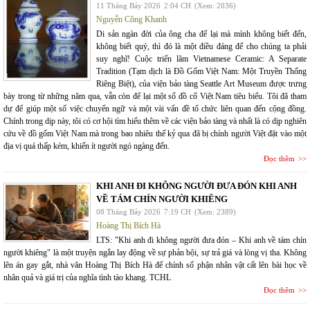
11 Tháng Bảy 2026
2:04 CH
(Xem: 2036)
Nguyễn Công Khanh
Di sản ngàn đời của ông cha để lại mà mình không biết đến,
không biết quý, thì đó là một điều đáng để cho chúng ta phải
suy nghĩ! Cuộc triển lãm Vietnamese Ceramic: A Separate
Tradition (Tạm dịch là Đồ Gốm Việt Nam: Một Truyền Thống
Riêng Biệt), của viện bảo tàng Seattle Art Museum được trưng
bày trong từ những năm qua, vẫn còn để lại một số đồ cổ Việt Nam tiêu biểu. Tôi đã tham
dự để giúp một số việc chuyển ngữ và một vài vấn đề tổ chức liên quan đến cộng đồng.
Chính trong dịp này, tôi có cơ hội tìm hiểu thêm về các viện bảo tàng và nhất là có dịp nghiên
cứu về đồ gốm Việt Nam mà trong bao nhiêu thế kỷ qua đã bị chính người Việt đặt vào một
địa vị quá thấp kém, khiến ít người ngó ngàng đến.
Đọc thêm
KHI ANH ĐI KHÔNG NGƯỜI ĐƯA ĐÓN KHI ANH
VỀ TÁM CHÍN NGƯỜI KHIÊNG
08 Tháng Bảy 2026
7:19 CH
(Xem: 2389)
Hoàng Thị Bích Hà
LTS: "Khi anh đi không người đưa đón – Khi anh về tám chín
người khiêng" là một truyện ngắn lay động về sự phản bội, sự trả giá và lòng vị tha. Không
lên án gay gắt, nhà văn Hoàng Thị Bích Hà để chính số phận nhân vật cất lên bài học về
nhân quả và giá trị của nghĩa tình tào khang. TCHL
Đọc thêm