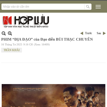
Trước
Sau
PHIM “ĐỊA ĐẠO” của Đạo diễn BÙI THẠC CHUYÊN
16 Tháng Tư 2025
9:16 CH
(Xem: 16409)
TRẦN KHẢI