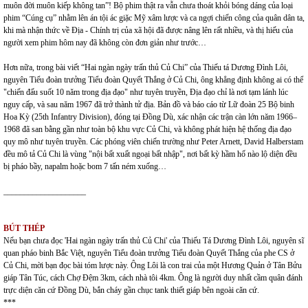
muôn đời muôn kiếp không tan”! Bộ phim thật ra vẫn chưa thoát khỏi bóng dáng của loại
phim “Cúng cụ” nhằm lên án tội ác giặc Mỹ xâm lược và ca ngợi chiến công của quân dân ta,
khi mà nhận thức về Địa - Chính trị của xã hội đã được nâng lên rất nhiều, và thị hiếu của
người xem phim hôm nay đã không còn đơn giản như trước…
Hơn nữa, trong bài viết “Hai ngàn ngày trấn thủ Củ Chi” của Thiếu tá Dương Đình Lôi,
nguyên Tiểu đoàn trưởng Tiểu đoàn Quyết Thắng ở Củ Chi, ông khẳng định không ai có thể
"chiến đấu suốt 10 năm trong địa đạo" như tuyên truyền, Địa đạo chỉ là nơi tạm lánh lúc
nguy cấp, và sau năm 1967 đã trở thành tử địa. Bản đồ và báo cáo từ Lữ đoàn 25 Bộ binh
Hoa Kỳ (25th Infantry Division), đóng tại Đồng Dù, xác nhận các trận càn lớn năm 1966–
1968 đã san bằng gần như toàn bộ khu vực Củ Chi, và không phát hiện hệ thống địa đạo
quy mô như tuyên truyền. Các phóng viên chiến trường như Peter Arnett, David Halberstam
đều mô tả Củ Chi là vùng "nội bất xuất ngoại bất nhập", nơi bất kỳ hầm hố nào lộ diện đều
bị pháo bầy, napalm hoặc bom 7 tấn ném xuống…
____________________
BÚT THÉP
Nếu bạn chưa đọc 'Hai ngàn ngày trấn thủ Củ Chi' của Thiếu Tá Dương Đình Lôi, nguyên sĩ
quan pháo binh Bắc Việt, nguyên Tiểu đoàn trưởng Tiểu đoàn Quyết Thắng của phe CS ở
Củ Chi, mời bạn đọc bài tóm lược này. Ông Lôi là con trai của một Hương Quản ở Tân Bửu
giáp Tân Túc, cách Chợ Đệm 3km, cách nhà tôi 4km. Ông là người duy nhất cầm quân đánh
trực diện căn cứ Đồng Dù, bắn cháy gần chục tank thiết giáp bên ngoài căn cứ.
***