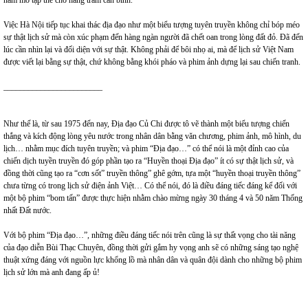
nấm mồ tập thể cho hàng trăm cán binh.
Việc Hà Nội tiếp tục khai thác địa đạo như một biểu tượng tuyên truyền không chỉ bóp méo
sự thật lịch sử mà còn xúc phạm đến hàng ngàn người đã chết oan trong lòng đất đỏ. Đã đến
lúc cần nhìn lại và đối diện với sự thật. Không phải để bôi nhọ ai, mà để lịch sử Việt Nam
được viết lại bằng sự thật, chứ không bằng khói pháo và phim ảnh dựng lại sau chiến tranh.
________________________
Như thế là, từ sau 1975 đến nay, Địa đạo Củ Chi được tô vẽ thành một biểu tượng chiến
thắng và kích động lòng yêu nước trong nhân dân bằng văn chương, phim ảnh, mô hình, du
lịch… nhằm mục đích tuyên truyền; và phim “Địa đạo…” có thể nói là một đỉnh cao của
chiến dịch tuyền truyền đó góp phần tạo ra “Huyền thoại Địa đạo” ít có sự thật lịch sử, và
đồng thời cũng tạo ra “cơn sốt” truyền thông” ghê gớm, tựa một “huyền thoại truyền thông”
chưa từng có trong lịch sử điện ảnh Việt… Có thể nói, đó là điều đáng tiếc đáng kể đối với
một bộ phim “bom tấn” được thực hiện nhằm chào mừng ngày 30 tháng 4 và 50 năm Thống
nhất Đất nước.
Với bộ phim “Địa đạo…”, những điều đáng tiếc nói trên cũng là sự thất vọng cho tài năng
của đạo diễn Bùi Thạc Chuyên, đồng thời gửi gắm hy vọng anh sẽ có những sáng tạo nghệ
thuật xứng đáng với nguồn lực khổng lồ mà nhân dân và quân đội dành cho những bộ phim
lịch sử lớn mà anh đang ấp ủ!