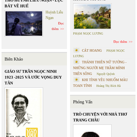
THƠ HUỲNH LIỄU NGẠN - LỤC
BÁT VỀ HUẾ
Huỳnh Liễu
Ngạn
Đọc
thêm
PHẠM NGỌC LƯƠNG
Đọc thêm
CÁT HOANG
PHẠM NGỌC
LƯƠNG
Biên Khảo
THÁNH THIÊN NỮ TƯỚNG -
NHỮNG NGƯỜI MẸ TRẦM MÌNH
GIÁO SƯ TRẦN NGỌC NINH
TRÊN SÔNG
Nguyệt Quỳnh
1923 -2025 VÀ ƯỚC VỌNG DUY
KHI TÌNH YÊU NHUỐM MÀU
TÂN
TOAN TÍNH
Hoàng Thị Bích Hà
Phỏng Vấn
TRÒ CHUYỆN VỚI NHÀ THƠ
TRANG CHÂU