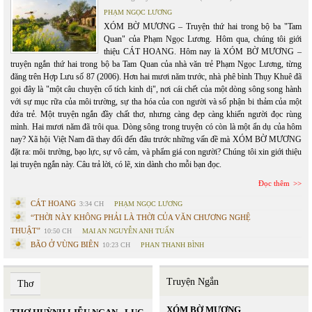
PHẠM NGỌC LƯƠNG
XÓM BỜ MƯƠNG – Truyện thứ hai trong bộ ba "Tam
Quan" của Phạm Ngọc Lương. Hôm qua, chúng tôi giới
thiệu CÁT HOANG. Hôm nay là XÓM BỜ MƯƠNG –
truyện ngắn thứ hai trong bộ ba Tam Quan của nhà văn trẻ Phạm Ngọc Lương, từng
đăng trên Hợp Lưu số 87 (2006). Hơn hai mươi năm trước, nhà phê bình Thụy Khuê đã
gọi đây là "một câu chuyện cổ tích kinh dị", nơi cái chết của một dòng sông song hành
với sự mục rữa của môi trường, sự tha hóa của con người và số phận bi thảm của một
đứa trẻ. Một truyện ngắn đầy chất thơ, nhưng càng đẹp càng khiến người đọc rùng
mình. Hai mươi năm đã trôi qua. Dòng sông trong truyện có còn là một ẩn dụ của hôm
nay? Xã hội Việt Nam đã thay đổi đến đâu trước những vấn đề mà XÓM BỜ MƯƠNG
đặt ra: môi trường, bạo lực, sự vô cảm, và phẩm giá con người? Chúng tôi xin giới thiệu
lại truyện ngắn này. Câu trả lời, có lẽ, xin dành cho mỗi bạn đọc.
Đọc thêm
CÁT HOANG
3:34 CH
PHẠM NGỌC LƯƠNG
“THỜI NÀY KHÔNG PHẢI LÀ THỜI CỦA VĂN CHƯƠNG NGHỆ
THUẬT”
10:50 CH
MAI AN NGUYỄN ANH TUẤN
BÃO Ở VÙNG BIÊN
10:23 CH
PHAN THANH BÌNH
Truyện Ngắn
Thơ
XÓM BỜ MƯƠNG