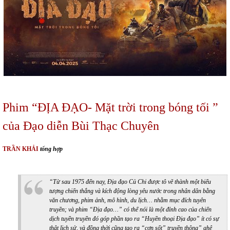
Phim “ĐỊA ĐẠO- Mặt trời trong bóng tối ”
của Đạo diễn Bùi Thạc Chuyên
TRẦN KHẢI
tổng hợp
“Từ sau 1975 đến nay, Địa đạo Củ Chi được tô vẽ thành một biểu
tượng chiến thắng và kích động lòng yêu nước trong nhân dân bằng
văn chương, phim ảnh, mô hình, du lịch… nhằm mục đích tuyên
truyền; và phim “Địa đạo…” có thể nói là một đỉnh cao của chiến
dịch tuyền truyền đó góp phần tạo ra “Huyền thoại Địa đạo” ít có sự
thật lịch sử, và đồng thời cũng tạo ra “cơn sốt” truyền thông” ghê