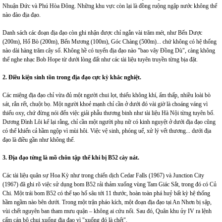
Nhuận Đức và Phú Hòa Đông. Những khu vực còn lại là đồng ruộng ngập nước không thể
nào đào địa đạo.
Danh sách các đoạn địa đạo còn ghi nhận được chỉ ngắn vài trăm mét, như Bến Dược
(200m), Hố Bò (200m), Bến Mương (100m), Góc Chàng (500m)... chứ không có hệ thống
nào dài hàng trăm cây số. Không hề có tuyến địa đạo nào "bao vây Đồng Dù", càng không
thể nghe nhạc Bob Hope từ dưới lòng đất như các tài liệu tuyên truyền từng bịa đặt.
2. Điều kiện sinh tồn trong địa đạo cực kỳ khắc nghiệt.
Các miệng địa đạo chỉ vừa đủ một người chui lọt, thiếu không khí, ẩm thấp, nhiều loài bò
sát, rắn rết, chuột bọ. Một người khoẻ mạnh chỉ cần ở dưới đó vài giờ là choáng váng vì
thiếu oxy, chứ đừng nói đến việc giải phẫu thương binh như tài liệu Hà Nội từng tuyên bố.
Dương Đình Lôi kể lại rằng, chỉ cần một người phụ nữ có kinh nguyệt ở dưới địa đạo cũng
có thể khiến cả hầm ngộp vì mùi hôi. Việc vệ sinh, phóng uế, xử lý vết thương... dưới địa
đạo là điều gần như không thể.
3. Địa đạo từng là mồ chôn tập thể khi bị B52 cày nát.
Các tài liệu quân sự Hoa Kỳ như trong chiến dịch Cedar Falls (1967) và Junction City
(1967) đã ghi rõ việc sử dụng bom B52 rải thảm xuống vùng Tam Giác Sắt, trong đó có Củ
Chi. Một trái bom B52 có thể tạo hố sâu tới 11 thước, hoàn toàn phá huỷ bất kỳ hệ thống
hầm ngầm nào bên dưới. Trong một trận pháo kích, một đoạn địa đạo tại An Nhơn bị sập,
vùi chết nguyên ban tham mưu quận – không ai cứu nổi. Sau đó, Quân khu ủy IV ra lệnh
cấm cán bộ chui xuống địa đạo vì "xuống đó là chết".