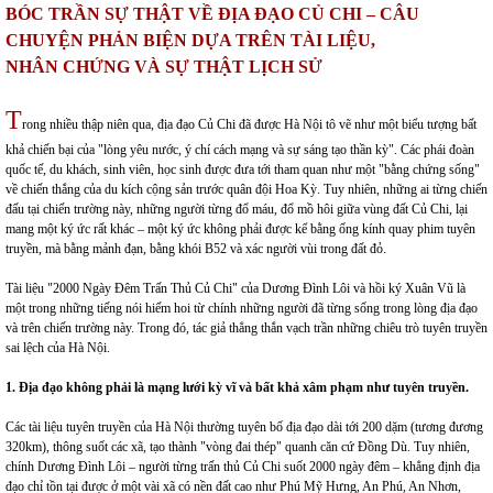
BÓC TRẦN SỰ THẬT VỀ ĐỊA ĐẠO CỦ CHI – CÂU
CHUYỆN PHẢN BIỆN DỰA TRÊN TÀI LIỆU,
NHÂN CHỨNG VÀ SỰ THẬT LỊCH SỬ
T
rong nhiều thập niên qua, địa đạo Củ Chi đã được Hà Nội tô vẽ như một biểu tượng bất
khả chiến bại của "lòng yêu nước, ý chí cách mạng và sự sáng tạo thần kỳ". Các phái đoàn
quốc tế, du khách, sinh viên, học sinh được đưa tới tham quan như một "bằng chứng sống"
về chiến thắng của du kích cộng sản trước quân đội Hoa Kỳ. Tuy nhiên, những ai từng chiến
đấu tại chiến trường này, những người từng đổ máu, đổ mồ hôi giữa vùng đất Củ Chi, lại
mang một ký ức rất khác – một ký ức không phải được kể bằng ống kính quay phim tuyên
truyền, mà bằng mảnh đạn, bằng khói B52 và xác người vùi trong đất đỏ.
Tài liệu "2000 Ngày Đêm Trấn Thủ Củ Chi" của Dương Đình Lôi và hồi ký Xuân Vũ là
một trong những tiếng nói hiếm hoi từ chính những người đã từng sống trong lòng địa đạo
và trên chiến trường này. Trong đó, tác giả thẳng thắn vạch trần những chiêu trò tuyên truyền
sai lệch của Hà Nội.
1. Địa đạo không phải là mạng lưới kỳ vĩ và bất khả xâm phạm như tuyên truyền.
Các tài liệu tuyên truyền của Hà Nội thường tuyên bố địa đạo dài tới 200 dặm (tương đương
320km), thông suốt các xã, tạo thành "vòng đai thép" quanh căn cứ Đồng Dù. Tuy nhiên,
chính Dương Đình Lôi – người từng trấn thủ Củ Chi suốt 2000 ngày đêm – khẳng định địa
đạo chỉ tồn tại được ở một vài xã có nền đất cao như Phú Mỹ Hưng, An Phú, An Nhơn,