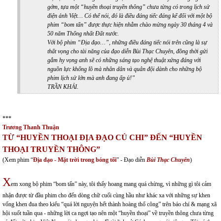
gớm, tựa một “huyền thoại truyền thông” chưa từng có trong lịch sử
điện ảnh Việt… Có thể nói, đó là điều đáng tiếc đáng kể đối với một bộ
phim “bom tấn” được thực hiện nhằm chào mừng ngày 30 tháng 4 và
50 năm Thống nhất Đất nước.
Với bộ phim “Địa đạo…”, những điều đáng tiếc nói trên cũng là sự
thất vọng cho tài năng của đạo diễn Bùi Thạc Chuyên, đồng thời gửi
gắm hy vọng anh sẽ có những sáng tạo nghệ thuật xứng đáng với
nguồn lực khổng lồ mà nhân dân và quân đội dành cho những bộ
phim lịch sử lớn mà anh đang ấp ủ!”
TRẦN KHẢI.
***
Trương Thanh Thuận
TỪ “HUYỀN THOẠI ĐỊA ĐẠO CỦ CHI” ĐẾN “HUYỀN
THOẠI TRUYỀN THÔNG”
(Xem phim “
Địa đạo - Mặt trời trong bóng tối
” - Đạo diễn
Bùi Thạc Chuyên
)
X
em xong bộ phim “bom tấn” này, tôi thấy hoang mang quá chừng, vì những gì tôi cảm
nhận được từ đầu phim cho đến dòng chữ cuối cùng hầu như khác xa với những sự khen
vống khen đua theo kiểu “quá lời nguyện hết thành hoàng thổ công” trên báo chí & mạng xã
hội suốt tuần qua - những lời ca ngợi tạo nên một “huyền thoại” về truyền thông chưa từng