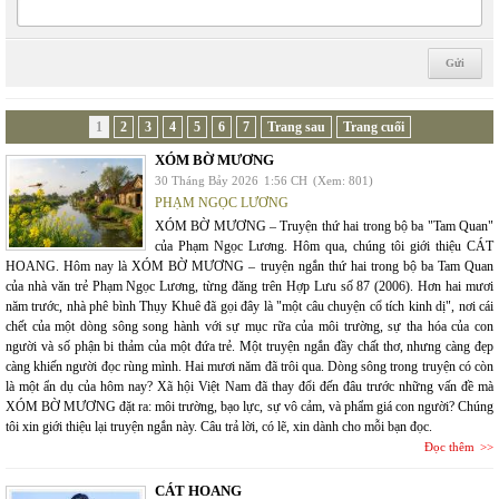
1
2
3
4
5
6
7
Trang sau
Trang cuối
XÓM BỜ MƯƠNG
30 Tháng Bảy 2026
1:56 CH
(Xem: 801)
PHẠM NGỌC LƯƠNG
XÓM BỜ MƯƠNG – Truyện thứ hai trong bộ ba "Tam Quan"
của Phạm Ngọc Lương. Hôm qua, chúng tôi giới thiệu CÁT
HOANG. Hôm nay là XÓM BỜ MƯƠNG – truyện ngắn thứ hai trong bộ ba Tam Quan
của nhà văn trẻ Phạm Ngọc Lương, từng đăng trên Hợp Lưu số 87 (2006). Hơn hai mươi
năm trước, nhà phê bình Thụy Khuê đã gọi đây là "một câu chuyện cổ tích kinh dị", nơi cái
chết của một dòng sông song hành với sự mục rữa của môi trường, sự tha hóa của con
người và số phận bi thảm của một đứa trẻ. Một truyện ngắn đầy chất thơ, nhưng càng đẹp
càng khiến người đọc rùng mình. Hai mươi năm đã trôi qua. Dòng sông trong truyện có còn
là một ẩn dụ của hôm nay? Xã hội Việt Nam đã thay đổi đến đâu trước những vấn đề mà
XÓM BỜ MƯƠNG đặt ra: môi trường, bạo lực, sự vô cảm, và phẩm giá con người? Chúng
tôi xin giới thiệu lại truyện ngắn này. Câu trả lời, có lẽ, xin dành cho mỗi bạn đọc.
Đọc thêm
CÁT HOANG