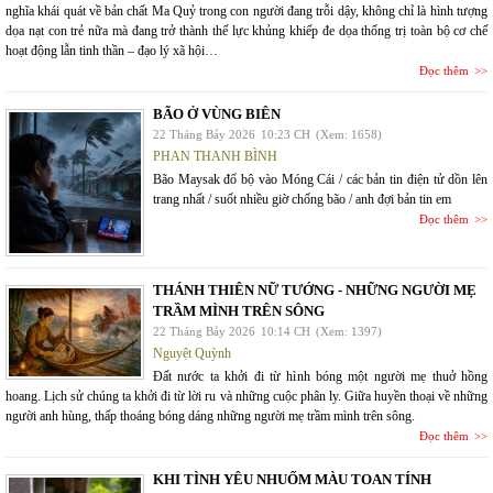
nghĩa khái quát về bản chất Ma Quỷ trong con người đang trỗi dậy, không chỉ là hình tượng
dọa nạt con trẻ nữa mà đang trở thành thế lực khủng khiếp đe dọa thống trị toàn bộ cơ chế
hoạt động lẫn tinh thần – đạo lý xã hội…
Đọc thêm
BÃO Ở VÙNG BIÊN
22 Tháng Bảy 2026
10:23 CH
(Xem: 1658)
PHAN THANH BÌNH
Bão Maysak đổ bộ vào Móng Cái / các bản tin điện tử dồn lên
trang nhất / suốt nhiều giờ chống bão / anh đợi bản tin em
Đọc thêm
THÁNH THIÊN NỮ TƯỚNG - NHỮNG NGƯỜI MẸ
TRẦM MÌNH TRÊN SÔNG
22 Tháng Bảy 2026
10:14 CH
(Xem: 1397)
Nguyệt Quỳnh
Đất nước ta khởi đi từ hình bóng một người mẹ thuở hồng
hoang. Lịch sử chúng ta khởi đi từ lời ru và những cuộc phân ly. Giữa huyền thoại về những
người anh hùng, thấp thoáng bóng dáng những người mẹ trầm mình trên sông.
Đọc thêm
KHI TÌNH YÊU NHUỐM MÀU TOAN TÍNH