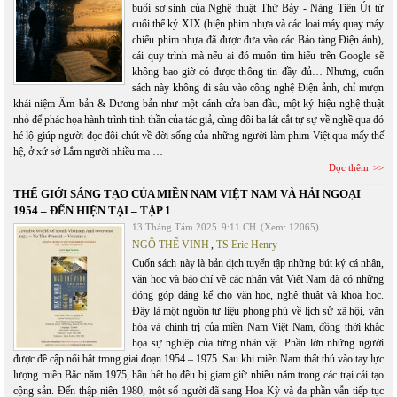
buổi sơ sinh của Nghệ thuật Thứ Bảy - Nàng Tiên Út từ
cuối thế kỷ XIX (hiện phim nhựa và các loại máy quay máy
chiếu phim nhựa đã được đưa vào các Bảo tàng Điện ảnh),
cái quy trình mà nếu ai đó muốn tìm hiểu trên Google sẽ
không bao giờ có được thông tin đầy đủ… Nhưng, cuốn
sách này không đi sâu vào công nghệ Điện ảnh, chỉ mượn
khái niệm Âm bản & Dương bản như một cánh cửa ban đầu, một ký hiệu nghệ thuật
nhỏ để phác họa hành trình tinh thần của tác giả, cùng đôi ba lát cắt tự sự về nghề qua đó
hé lộ giúp người đọc đôi chút về đời sống của những người làm phim Việt qua mấy thế
hệ, ở xứ sở Lắm người nhiều ma …
Đọc thêm
THẾ GIỚI SÁNG TẠO CỦA MIỀN NAM VIỆT NAM VÀ HẢI NGOẠI
1954 – ĐẾN HIỆN TẠI – TẬP 1
13 Tháng Tám 2025
9:11 CH
(Xem: 12065)
NGÔ THẾ VINH
,
TS Eric Henry
Cuốn sách này là bản dịch tuyển tập những bút ký cá nhân,
văn học và báo chí về các nhân vật Việt Nam đã có những
đóng góp đáng kể cho văn học, nghệ thuật và khoa học.
Đây là một nguồn tư liệu phong phú về lịch sử xã hội, văn
hóa và chính trị của miền Nam Việt Nam, đồng thời khắc
họa sự nghiệp của từng nhân vật. Phần lớn những người
được đề cập nổi bật trong giai đoạn 1954 – 1975. Sau khi miền Nam thất thủ vào tay lực
lượng miền Bắc năm 1975, hầu hết họ đều bị giam giữ nhiều năm trong các trại cải tạo
cộng sản. Đến thập niên 1980, một số người đã sang Hoa Kỳ và đa phần vẫn tiếp tục