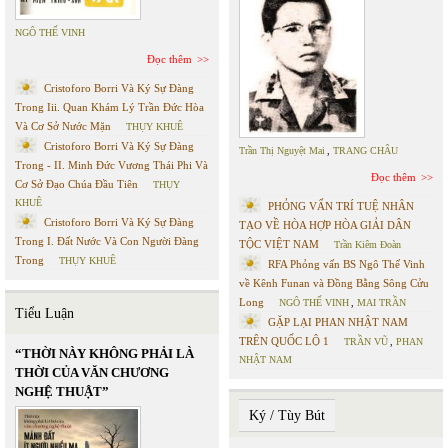
NGÔ THẾ VINH
Đọc thêm
Cristoforo Borri Và Ký Sự Đàng
Trong Iii. Quan Khám Lý Trần Đức Hòa
Và Cơ Sở Nước Mặn
THỤY KHUÊ
Cristoforo Borri Và Ký Sự Đàng
Trần Thị Nguyệt Mai
,
TRANG CHÂU
Trong - II. Minh Đức Vương Thái Phi Và
Đọc thêm
Cơ Sở Đạo Chúa Đầu Tiên
THỤY
KHUÊ
PHỎNG VẤN TRÍ TUỆ NHÂN
Cristoforo Borri Và Ký Sự Đàng
TẠO VỀ HÒA HỢP HÒA GIẢI DÂN
Trong I. Đất Nước Và Con Người Đàng
TỘC VIỆT NAM
Trần Kiêm Đoàn
Trong
THỤY KHUÊ
RFA Phỏng vấn BS Ngô Thế Vinh
về Kênh Funan và Đồng Bằng Sông Cửu
Long
NGÔ THẾ VINH
,
MAI TRẦN
Tiểu Luận
GẶP LẠI PHAN NHẬT NAM
TRÊN QUỐC LỘ 1
TRẦN VŨ
,
PHAN
“THỜI NÀY KHÔNG PHẢI LÀ
NHẬT NAM
THỜI CỦA VĂN CHƯƠNG
NGHỆ THUẬT”
Ký / Tùy Bút