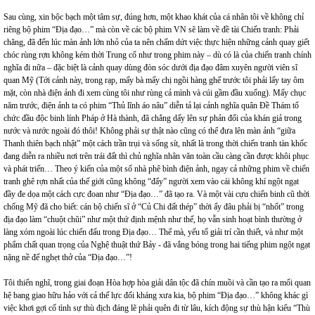
Sau cùng, xin bộc bạch một tâm sự, đúng hơn, một khao khát của cá nhân tôi về không chỉ
riêng bộ phim “Địa đạo…” mà còn về các bộ phim VN sẽ làm về đề tài Chiến tranh: Phải
chăng, đã đến lúc màn ảnh lớn nhỏ của ta nên chấm dứt việc thực hiện những cảnh quay giết
chóc rùng rợn không kém thời Trung cổ như trong phim này – dù có là của chiến tranh chính
nghĩa đi nữa – đặc biệt là cảnh quay dùng đòn sóc dưới địa đạo đâm xuyên người viên sĩ
quan Mỹ (Tới cảnh này, trong rạp, mấy bà mấy chị ngồi hàng ghế trước tôi phải lấy tay ôm
mặt, còn nhà điện ảnh đi xem cùng tôi như rùng cả mình và cúi gầm đầu xuống). Mấy chục
năm trước, điện ảnh ta có phim “Thủ lĩnh áo nâu” diễn tả lại cảnh nghĩa quân Đề Thám tổ
chức đầu độc binh lính Pháp ở Hà thành, đã chẳng dấy lên sự phản đối của khán giả trong
nước và nước ngoài đó thôi! Không phải sự thật nào cũng có thể đưa lên màn ảnh “giữa
Thanh thiên bạch nhật” một cách trần trụi và sống sít, nhất là trong thời chiến tranh tàn khốc
đang diễn ra nhiều nơi trên trái đất thì chủ nghĩa nhân văn toàn cầu càng cần được khôi phục
và phát triển… Theo ý kiến của một số nhà phê bình điện ảnh, ngay cả những phim về chiến
tranh ghê rợn nhất của thế giới cũng không “đẩy” người xem vào cái không khí ngột ngạt
đầy đe dọa một cách cực đoan như “Địa đạo…” đã tạo ra. Và một vài cựu chiến binh cũ thời
chống Mỹ đã cho biết: cán bộ chiến sĩ ở “Củ Chi đất thép” thời ấy đâu phải bị “nhốt” trong
địa đạo làm “chuột chũi” như một thứ định mệnh như thế, họ vẫn sinh hoạt bình thường ở
làng xóm ngoài lúc chiến đấu trong Địa đạo… Thế mà, yếu tố giải trí cần thiết, và như một
phẩm chất quan trọng của Nghệ thuật thứ Bảy - đã vắng bóng trong hai tiếng phim ngột ngạt
nặng nề đế nghẹt thở của “Địa đạo…”!
Tôi thiển nghĩ, trong giai đoạn Hòa hợp hòa giải dân tộc đã chín muồi và cần tạo ra mối quan
hệ bang giao hữu hảo với cả thế lực đối kháng xưa kia, bộ phim “Địa đạo…” không khác gì
việc khơi gợi cố tình sự thù địch đáng lẽ phải quên đi từ lâu, kích động sự thù hận kiểu “Thù