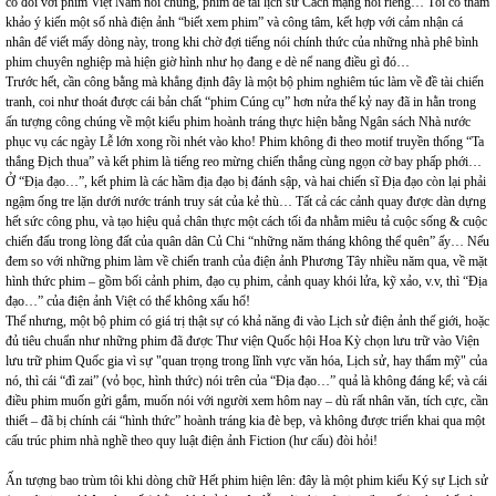
có đối với phim Việt Nam nói chung, phim đề tài lịch sử Cách mạng nói riêng… Tôi có tham
khảo ý kiến một số nhà điện ảnh “biết xem phim” và công tâm, kết hợp với cảm nhận cá
nhân để viết mấy dòng này, trong khi chờ đợi tiếng nói chính thức của những nhà phê bình
phim chuyên nghiệp mà hiện giờ hình như họ đang e dè nể nang điều gì đó…
Trước hết, cần công bằng mà khẳng định đây là một bộ phim nghiêm túc làm về đề tài chiến
tranh, coi như thoát được cái bản chất “phim Cúng cụ” hơn nửa thế kỷ nay đã in hằn trong
ấn tượng công chúng về một kiểu phim hoành tráng thực hiện bằng Ngân sách Nhà nước
phục vụ các ngày Lễ lớn xong rồi nhét vào kho! Phim không đi theo motif truyền thống “Ta
thắng Địch thua” và kết phim là tiếng reo mừng chiến thắng cùng ngọn cờ bay phấp phới…
Ở “Địa đạo…”, kết phim là các hầm địa đạo bị đánh sập, và hai chiến sĩ Địa đạo còn lại phải
ngậm ống tre lặn dưới nước tránh truy sát của kẻ thù… Tất cả các cảnh quay được dàn dựng
hết sức công phu, và tạo hiệu quả chân thực một cách tối đa nhằm miêu tả cuộc sống & cuộc
chiến đấu trong lòng đất của quân dân Củ Chi “những năm tháng không thể quên” ấy… Nếu
đem so với những phim làm về chiến tranh của điện ảnh Phương Tây nhiều năm qua, về mặt
hình thức phim – gồm bối cảnh phim, đạo cụ phim, cảnh quay khói lửa, kỹ xảo, v.v, thì “Địa
đạo…” của điện ảnh Việt có thể không xấu hổ!
Thế nhưng, một bộ phim có giá trị thật sự có khả năng đi vào Lịch sử điện ảnh thế giới, hoặc
đủ tiêu chuẩn như những phim đã được Thư viện Quốc hội Hoa Kỳ chọn lưu trữ vào Viện
lưu trữ phim Quốc gia vì sự "quan trọng trong lĩnh vực văn hóa, Lịch sử, hay thẩm mỹ" của
nó, thì cái “đì zai” (vỏ bọc, hình thức) nói trên của “Địa đạo…” quả là không đáng kể; và cái
điều phim muốn gửi gắm, muốn nói với người xem hôm nay – dù rất nhân văn, tích cực, cần
thiết – đã bị chính cái “hình thức” hoành tráng kia đè bẹp, và không được triển khai qua một
cấu trúc phim nhà nghề theo quy luật điện ảnh Fiction (hư cấu) đòi hỏi!
Ấn tượng bao trùm tôi khi dòng chữ Hết phim hiện lên: đây là một phim kiểu Ký sự Lịch sử