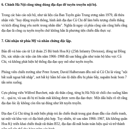
6. Chính Hà Nội cũng từng dùng địa đạo để tuyên truyền nội bộ.
Trong các báo cáo nội bộ, như tài liệu của Ban Tuyên giáo Trung ương năm 1979, đã thừa
nhận việc "huy động truyền thông, hình ảnh địa đạo Củ Chi để làm biểu tượng chiến thắng
và kích động lòng yêu nước trong nhân dân". Nghĩa là ngay cả phía cộng sản cũng hiểu rằng
địa đạo là công cụ tuyên truyền chứ không hẳn là phương tiện chiến đấu thực sự.
7. Ghi nhận từ phía Mỹ và nhân chứng độc lập.
Bản đồ và báo cáo từ Lữ đoàn 25 Bộ binh Hoa Kỳ (25th Infantry Division), đóng tại Đồng
Dù, xác nhận các trận càn lớn năm 1966–1968 đã san bằng gần như toàn bộ khu vực Củ
Chi, và không phát hiện hệ thống địa đạo quy mô như tuyên truyền.
Phóng viên chiến trường như Peter Arnett, David Halberstam đều mô tả Củ Chi là vùng "nội
bất xuất ngoại bất nhập", nơi bất kỳ hầm hố nào lộ diện đều bị pháo bầy, napalm hoặc bom 7
tấn ném xuống.
Cựu phóng viên Wilfred Burchett, mặc dù thân cộng, từng bị Hà Nội từ chối cho xuống hầm
vì... quá to, và sau đó bị trì hoãn mãi không được xem địa đạo thực. Một dấu hiệu rõ rệt rằng
địa đạo lúc ấy không còn tồn tại đúng như lời tuyên truyền.
Địa đạo Củ Chi từng là một biện pháp trú ẩn chiến thuật trong giai đoạn đầu của chiến tranh,
tại một vài khu vực có địa hình phù hợp. Tuy nhiên, từ sau năm 1966–1967, khi không quân
Hoa Kỳ triển khai chiến thuật rải thảm B52, địa đạo đã mất hoàn toàn hiệu quả và trở thành