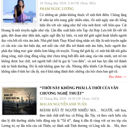
29 Tháng Bảy 2026
3:34 CH
(Xem: 865)
PHẠM NGỌC LƯƠNG
Có những tác phẩm không thuộc về một thời điểm. Chúng lặng
lẽ nằm lại trên trang giấy nhiều năm, rồi một ngày nào đó bỗng
hiện lên với sức nặng như thể vừa mới được viết hôm qua. Cát
Hoang là một truyện ngắn như vậy. Lần đầu xuất hiện trên Tạp chí Hợp Lưu bởi lối viết tối
giản, đứt đoạn như điện ảnh, ngôn ngữ đầy ký hiệu, và một thế giới nghệ thuật khiến người
đọc vừa bối rối vừa ám ảnh. Nhà phê bình Thụy Khuê từng nhận xét đây là một truyện ngắn
có cấu trúc của thơ hiện đại, nơi mỗi câu chữ đều trở thành một ám hiệu, buộc người đọc
phải đọc bằng trực giác nhiều hơn bằng cốt truyện. Trong thế giới ấy, có một bãi đất nổi giữa
dòng sông, một cộng đồng sống như chưa từng biết đến ánh sáng của văn minh, nơi trẻ em
không được học chữ, nơi người biết chữ bị gọi là "con điên", và nơi bạo lực dần trở thành
trật tự bình thường. Đó là một không gian hư cấu. Nhưng điều khiến Cát Hoang sống mãi
không nằm ở tính hư cấu ấy, mà ở khả năng đánh thức những câu hỏi chưa bao giờ cũ:
Đọc thêm
“THỜI NÀY KHÔNG PHẢI LÀ THỜI CỦA VĂN
CHƯƠNG NGHỆ THUẬT”
22 Tháng Bảy 2026
10:50 CH
(Xem: 1423)
MAI AN NGUYỄN ANH TUẤN
MẢNH ĐẤT ÍT NGƯỜI NHIỀU MA… NGƯỜI, viết hoa,
theo tính chất triết học cả Đông lẫn Tây, và theo cách hiểu của
tâm lý đời thường nhiều biến động này là “Tử tế”, đang ít dần đi cùng với sự teo tóp của
Lương tri, sự lẩn trốn của cái Thiện, sự đánh mất Tình thương và Lòng trắc ẩn… Ma, theo