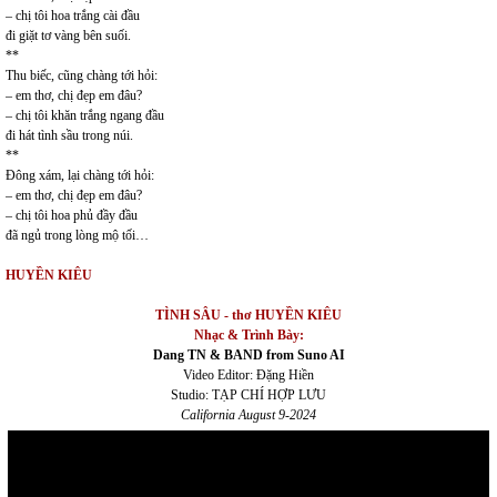
– chị tôi hoa trắng cài đầu
đi giặt tơ vàng bên suối.
**
Thu biếc, cũng chàng tới hỏi:
– em thơ, chị đẹp em đâu?
– chị tôi khăn trắng ngang đầu
đi hát tình sầu trong núi.
**
Đông xám, lại chàng tới hỏi:
– em thơ, chị đẹp em đâu?
– chị tôi hoa phủ đầy đầu
đã ngủ trong lòng mộ tối…
HUYỀN KIÊU
TÌNH SÂU - thơ HUYỀN KIÊU
Nhạc & Trình Bày:
Dang TN & BAND from Suno AI
Video Editor: Đặng Hiền
Studio: TẠP CHÍ HỢP LƯU
California August 9-2024