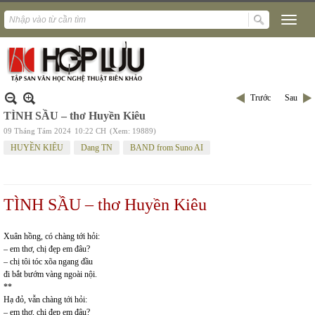
Trước
Sau
TÌNH SẦU – thơ Huyền Kiêu
09 Tháng Tám 2024
10:22 CH
(Xem: 19889)
HUYỀN KIÊU
Dang TN
BAND from Suno AI
TÌNH SẦU – thơ Huyền Kiêu
Xuân hồng, có chàng tới hỏi:
– em thơ, chị đẹp em đâu?
– chị tôi tóc xõa ngang đầu
đi bắt bướm vàng ngoài nội.
**
Hạ đỏ, vẫn chàng tới hỏi:
– em thơ, chị đẹp em đâu?