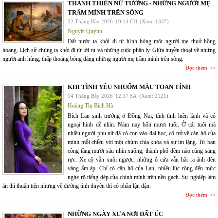
THÁNH THIÊN NỮ TƯỚNG - NHỮNG NGƯỜI MẸ
TRẦM MÌNH TRÊN SÔNG
22 Tháng Bảy 2026
10:14 CH
(Xem: 1337)
Nguyệt Quỳnh
Đất nước ta khởi đi từ hình bóng một người mẹ thuở hồng
hoang. Lịch sử chúng ta khởi đi từ lời ru và những cuộc phân ly. Giữa huyền thoại về những
người anh hùng, thấp thoáng bóng dáng những người mẹ trầm mình trên sông.
Đọc thêm
KHI TÌNH YÊU NHUỐM MÀU TOAN TÍNH
14 Tháng Bảy 2026
12:37 SA
(Xem: 2121)
Hoàng Thị Bích Hà
Bích Lan sinh trưởng ở Đồng Nai, tính tình hiền lành và có
ngoại hình dễ nhìn. Năm nay bốn mươi tuổi. Ở cái tuổi mà
nhiều người phụ nữ đã có con vào đại học, cô trở về căn hộ của
mình mỗi chiều với một chùm chìa khóa và sự im lặng. Từ ban
công tầng mười sáu nhìn xuống, thành phố đêm nào cũng sáng
rực. Xe cộ vẫn xuôi ngược, những ô cửa vẫn hắt ra ánh đèn
vàng ấm áp. Chỉ có căn hộ của Lan, nhiều lúc rộng đến mức
nghe rõ tiếng dép của chính mình trên nền gạch. Sự nghiệp làm
ăn thì thuận tiện nhưng về đường tình duyên thì có phần lận đận.
Đọc thêm
NHỮNG NGÀY XƯA NƠI ĐẤT ÚC