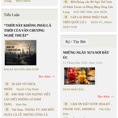
Trong
THỤY KHUÊ
RFA Phỏng vấn BS Ngô Thế Vinh
về Kênh Funan và Đồng Bằng Sông Cửu
Long
NGÔ THẾ VINH
,
MAI TRẦN
Tiểu Luận
GẶP LẠI PHAN NHẬT NAM
TRÊN QUỐC LỘ 1
TRẦN VŨ
,
PHAN
“THỜI NÀY KHÔNG PHẢI LÀ
NHẬT NAM
THỜI CỦA VĂN CHƯƠNG
NGHỆ THUẬT”
Ký / Tùy Bút
NHỮNG NGÀY XƯA NƠI ĐẤT
ÚC
11 Tháng Bảy 2026
(Xem: 2112)
MAI AN NGUYỄN ANH TUẤN
Đọc thêm
DI SẢN VÔ THỪA
NHẬN
Nguyễn Công Khanh
PHAN NHẬT BẮC
KHI NHÀ VĂN NGỪNG VIẾT:
Đọc thêm
CÁI CHẾT KHÔNG CÓ ĐÁM
CÁM ƠN ĐẤT NƯỚC HOA KỲ -
TANG
Minh Hạo
THANK YOU, AMERICA
Trần Kiêm
Việt Nam- THÁNG TƯ: KHI MỘT
Đoàn
NGÀY LÀ LỄ, NHƯNG CŨNG LÀ