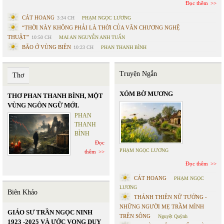
Đọc thêm
CÁT HOANG
3:34 CH
PHẠM NGỌC LƯƠNG
“THỜI NÀY KHÔNG PHẢI LÀ THỜI CỦA VĂN CHƯƠNG NGHỆ
THUẬT”
10:50 CH
MAI AN NGUYỄN ANH TUẤN
BÃO Ở VÙNG BIÊN
10:23 CH
PHAN THANH BÌNH
Truyện Ngắn
Thơ
XÓM BỜ MƯƠNG
THƠ PHAN THANH BÌNH, MỘT
VÙNG NGÔN NGỮ MỚI.
PHAN
THANH
BÌNH
Đọc
PHẠM NGỌC LƯƠNG
thêm
Đọc thêm
CÁT HOANG
PHẠM NGỌC
LƯƠNG
Biên Khảo
THÁNH THIÊN NỮ TƯỚNG -
NHỮNG NGƯỜI MẸ TRẦM MÌNH
GIÁO SƯ TRẦN NGỌC NINH
TRÊN SÔNG
Nguyệt Quỳnh
1923 -2025 VÀ ƯỚC VỌNG DUY