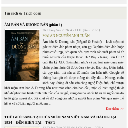
Tin sách & Trích đoạn
ÂM BẢN VÀ DƯƠNG BẢN (phần 1)
26 Tháng Sáu 2026
4:21 CH
(Xem: 2551)
MAI AN NGUYỄN ANH TUẤN
Âm bản & Dương bản (Négatif & Positif) – khái niệm có
gốc từ điện ảnh phim nhựa, còn gọi là phim điện ảnh hoặc
phim chiếu rạp, liên quan đến quy trình sản xuất phim có từ
buổi sơ sinh của Nghệ thuật Thứ Bảy - Nàng Tiên Út từ
cuối thế kỷ XIX (hiện phim nhựa và các loại máy quay máy
chiếu phim nhựa đã được đưa vào các Bảo tàng Điện ảnh),
cái quy trình mà nếu ai đó muốn tìm hiểu trên Google sẽ
không bao giờ có được thông tin đầy đủ… Nhưng, cuốn
sách này không đi sâu vào công nghệ Điện ảnh, chỉ mượn
khái niệm Âm bản & Dương bản như một cánh cửa ban đầu, một ký hiệu nghệ thuật
nhỏ để phác họa hành trình tinh thần của tác giả, cùng đôi ba lát cắt tự sự về nghề qua đó
hé lộ giúp người đọc đôi chút về đời sống của những người làm phim Việt qua mấy thế
hệ, ở xứ sở Lắm người nhiều ma …
Đọc thêm
THẾ GIỚI SÁNG TẠO CỦA MIỀN NAM VIỆT NAM VÀ HẢI NGOẠI
1954 – ĐẾN HIỆN TẠI – TẬP 1
13 Tháng Tám 2025
9:11 CH
(Xem: 12051)