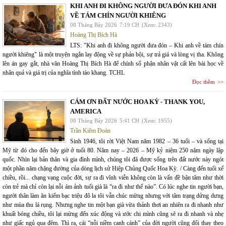
KHI ANH ĐI KHÔNG NGƯỜI ĐƯA ĐÓN KHI ANH
VỀ TÁM CHÍN NGƯỜI KHIÊNG
08 Tháng Bảy 2026
7:19 CH
(Xem: 2343)
Hoàng Thị Bích Hà
LTS: "Khi anh đi không người đưa đón – Khi anh về tám chín
người khiêng" là một truyện ngắn lay động về sự phản bội, sự trả giá và lòng vị tha. Không
lên án gay gắt, nhà văn Hoàng Thị Bích Hà để chính số phận nhân vật cất lên bài học về
nhân quả và giá trị của nghĩa tình tào khang. TCHL
Đọc thêm
CÁM ƠN ĐẤT NƯỚC HOA KỲ - THANK YOU,
AMERICA
08 Tháng Bảy 2026
5:41 CH
(Xem: 1955)
Trần Kiêm Đoàn
Sinh 1946, tôi rời Việt Nam năm 1982 – 36 tuổi – và sống tại
Mỹ từ đó cho đến bây giờ ở tuổi 80. Năm nay – 2026 – Mỹ kỷ niệm 250 năm ngày lập
quốc. Nhìn lại bản thân và gia đình mình, chúng tôi đã được sống trên đất nước này ngót
một phần năm chặng đường của dòng lịch sử Hiệp Chủng Quốc Hoa Kỳ. / Càng đến tuổi xế
chiều, rồi... chạng vạng cuộc đời, sự ra đi vĩnh viễn không còn là vấn đề bận tâm như thời
còn trẻ mà chỉ còn lại nỗi ám ảnh tuổi già là “ra đi như thế nào”. Có lúc nghe tin người bạn,
người thân làm ăn kiếm bạc triệu đô la tôi vẫn chúc mừng nhưng với tâm trạng dửng dưng
như mùa thu lá rụng. Nhưng nghe tin một bạn già vừa thảnh thơi an nhiên ra đi nhanh như
khuất bóng chiều, tôi lại mừng đến xúc động và ước chi mình cũng sẽ ra đi nhanh và nhẹ
như giấc ngủ qua đêm. Thì ra, cái “nỗi niềm canh cánh” của đời người cũng đổi thay theo