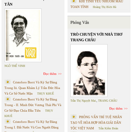
KHI TÌNH YÊU NHUỐM MÀU
TÂN
TOAN TÍNH
Hoàng Thị Bích Hà
Phỏng Vấn
TRÒ CHUYỆN VỚI NHÀ THƠ
TRANG CHÂU
NGÔ THẾ VINH
Đọc thêm
Cristoforo Borri Và Ký Sự Đàng
Trong Iii. Quan Khám Lý Trần Đức Hòa
Và Cơ Sở Nước Mặn
THỤY KHUÊ
Cristoforo Borri Và Ký Sự Đàng
Trần Thị Nguyệt Mai
,
TRANG CHÂU
Trong - II. Minh Đức Vương Thái Phi Và
Đọc thêm
Cơ Sở Đạo Chúa Đầu Tiên
THỤY
KHUÊ
PHỎNG VẤN TRÍ TUỆ NHÂN
Cristoforo Borri Và Ký Sự Đàng
TẠO VỀ HÒA HỢP HÒA GIẢI DÂN
Trong I. Đất Nước Và Con Người Đàng
TỘC VIỆT NAM
Trần Kiêm Đoàn