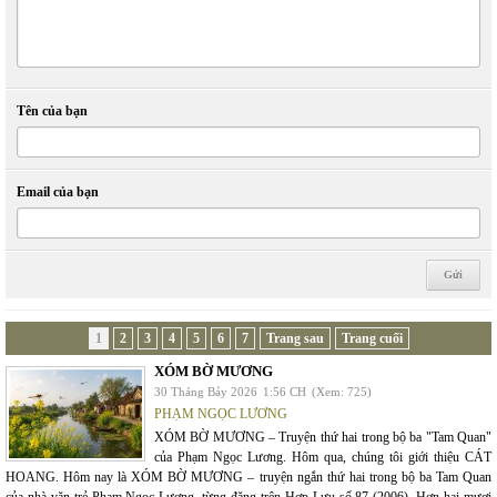
Tên của bạn
Email của bạn
1
2
3
4
5
6
7
Trang sau
Trang cuối
XÓM BỜ MƯƠNG
30 Tháng Bảy 2026
1:56 CH
(Xem: 725)
PHẠM NGỌC LƯƠNG
XÓM BỜ MƯƠNG – Truyện thứ hai trong bộ ba "Tam Quan"
của Phạm Ngọc Lương. Hôm qua, chúng tôi giới thiệu CÁT
HOANG. Hôm nay là XÓM BỜ MƯƠNG – truyện ngắn thứ hai trong bộ ba Tam Quan
của nhà văn trẻ Phạm Ngọc Lương, từng đăng trên Hợp Lưu số 87 (2006). Hơn hai mươi