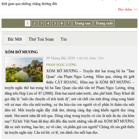
thời gian qua những chặng đường đời.
Đọc thêm
1
2
3
4
5
6
7
Trang sau
Trang cuối
Bài Mới
Thư Toà Soạn
Tin
XÓM BỜ MƯƠNG
30 Tháng Bảy 2026
1:56 CH
(Xem: 725)
PHẠM NGỌC LƯƠNG
XÓM BỜ MƯƠNG – Truyện thứ hai trong bộ ba "Tam
Quan" của Phạm Ngọc Lương. Hôm qua, chúng tôi giới
thiệu CÁT HOANG. Hôm nay là XÓM BỜ MƯƠNG –
truyện ngắn thứ hai trong bộ ba Tam Quan của nhà văn trẻ Phạm Ngọc Lương, từng
đăng trên Hợp Lưu số 87 (2006). Hơn hai mươi năm trước, nhà phê bình Thụy Khuê đã
gọi đây là "một câu chuyện cổ tích kinh dị", nơi cái chết của một dòng sông song hành
với sự mục rữa của môi trường, sự tha hóa của con người và số phận bi thảm của một
đứa trẻ. Một truyện ngắn đầy chất thơ, nhưng càng đẹp càng khiến người đọc rùng
mình. Hai mươi năm đã trôi qua. Dòng sông trong truyện có còn là một ẩn dụ của hôm
nay? Xã hội Việt Nam đã thay đổi đến đâu trước những vấn đề mà XÓM BỜ MƯƠNG
đặt ra: môi trường, bạo lực, sự vô cảm, và phẩm giá con người? Chúng tôi xin giới thiệu
lại truyện ngắn này. Câu trả lời, có lẽ, xin dành cho mỗi bạn đọc.