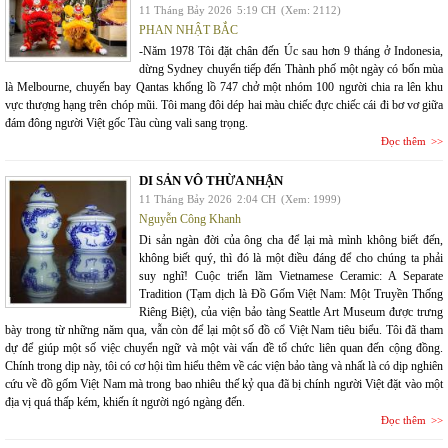
11 Tháng Bảy 2026
5:19 CH
(Xem: 2112)
PHAN NHẬT BẮC
-Năm 1978 Tôi đặt chân đến Úc sau hơn 9 tháng ở Indonesia,
dừng Sydney chuyển tiếp đến Thành phố một ngày có bốn mùa
là Melbourne, chuyến bay Qantas khổng lồ 747 chở một nhóm 100 người chia ra lên khu
vực thượng hạng trên chóp mũi. Tôi mang đôi dép hai màu chiếc đực chiếc cái đi bơ vơ giữa
đám đông người Việt gốc Tàu cùng vali sang trọng.
Đọc thêm
DI SẢN VÔ THỪA NHẬN
11 Tháng Bảy 2026
2:04 CH
(Xem: 1999)
Nguyễn Công Khanh
Di sản ngàn đời của ông cha để lại mà mình không biết đến,
không biết quý, thì đó là một điều đáng để cho chúng ta phải
suy nghĩ! Cuộc triển lãm Vietnamese Ceramic: A Separate
Tradition (Tạm dịch là Đồ Gốm Việt Nam: Một Truyền Thống
Riêng Biệt), của viện bảo tàng Seattle Art Museum được trưng
bày trong từ những năm qua, vẫn còn để lại một số đồ cổ Việt Nam tiêu biểu. Tôi đã tham
dự để giúp một số việc chuyển ngữ và một vài vấn đề tổ chức liên quan đến cộng đồng.
Chính trong dịp này, tôi có cơ hội tìm hiểu thêm về các viện bảo tàng và nhất là có dịp nghiên
cứu về đồ gốm Việt Nam mà trong bao nhiêu thế kỷ qua đã bị chính người Việt đặt vào một
địa vị quá thấp kém, khiến ít người ngó ngàng đến.
Đọc thêm