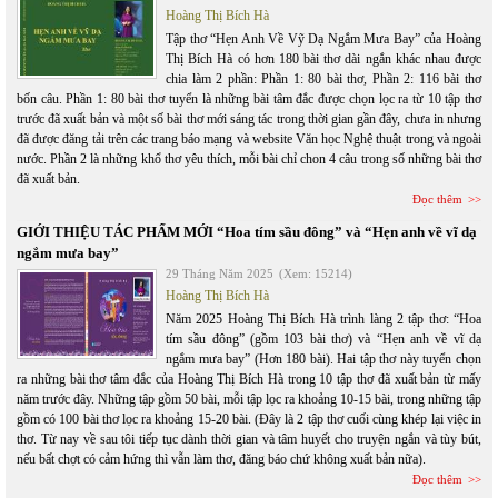
Hoàng Thị Bích Hà
Tập thơ “Hẹn Anh Về Vỹ Dạ Ngắm Mưa Bay” của Hoàng
Thị Bích Hà có hơn 180 bài thơ dài ngắn khác nhau được
chia làm 2 phần: Phần 1: 80 bài thơ, Phần 2: 116 bài thơ
bốn câu. Phần 1: 80 bài thơ tuyển là những bài tâm đắc được chọn lọc ra từ 10 tập thơ
trước đã xuất bản và một số bài thơ mới sáng tác trong thời gian gần đây, chưa in nhưng
đã được đăng tải trên các trang báo mạng và website Văn học Nghệ thuật trong và ngoài
nước. Phần 2 là những khổ thơ yêu thích, mỗi bài chỉ chon 4 câu trong số những bài thơ
đã xuất bản.
Đọc thêm
GIỚI THIỆU TÁC PHẨM MỚI “Hoa tím sầu đông” và “Hẹn anh về vĩ dạ
ngắm mưa bay”
29 Tháng Năm 2025
(Xem: 15214)
Hoàng Thị Bích Hà
Năm 2025 Hoàng Thị Bích Hà trình làng 2 tập thơ: “Hoa
tím sầu đông” (gồm 103 bài thơ) và “Hẹn anh về vĩ dạ
ngắm mưa bay” (Hơn 180 bài). Hai tập thơ này tuyển chọn
ra những bài thơ tâm đắc của Hoàng Thị Bích Hà trong 10 tập thơ đã xuất bản từ mấy
năm trước đây. Những tập gồm 50 bài, mỗi tập lọc ra khoảng 10-15 bài, trong những tập
gồm có 100 bài thơ lọc ra khoảng 15-20 bài. (Đây là 2 tập thơ cuối cùng khép lại việc in
thơ. Từ nay về sau tôi tiếp tục dành thời gian và tâm huyết cho truyện ngắn và tùy bút,
nếu bất chợt có cảm hứng thì vẫn làm thơ, đăng báo chứ không xuất bản nữa).
Đọc thêm