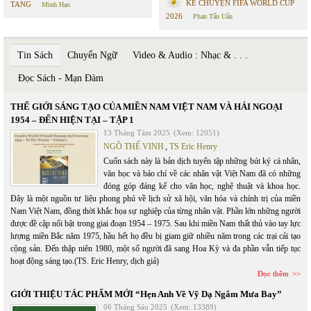
KỂ CHUYỆN FIFA WORLD CUP
TANG
Minh Hạo
2026
Phan Tấn Uẩn
Tin Sách
Chuyển Ngữ
Video & Audio : Nhạc & . . .
Đọc Sách - Mạn Đàm
THẾ GIỚI SÁNG TẠO CỦA MIỀN NAM VIỆT NAM VÀ HẢI NGOẠI
1954 – ĐẾN HIỆN TẠI – TẬP 1
13 Tháng Tám 2025
(Xem: 12051)
NGÔ THẾ VINH
,
TS Eric Henry
Cuốn sách này là bản dịch tuyển tập những bút ký cá nhân,
văn học và báo chí về các nhân vật Việt Nam đã có những
đóng góp đáng kể cho văn học, nghệ thuật và khoa học.
Đây là một nguồn tư liệu phong phú về lịch sử xã hội, văn hóa và chính trị của miền
Nam Việt Nam, đồng thời khắc họa sự nghiệp của từng nhân vật. Phần lớn những người
được đề cập nổi bật trong giai đoạn 1954 – 1975. Sau khi miền Nam thất thủ vào tay lực
lượng miền Bắc năm 1975, hầu hết họ đều bị giam giữ nhiều năm trong các trại cải tạo
cộng sản. Đến thập niên 1980, một số người đã sang Hoa Kỳ và đa phần vẫn tiếp tục
hoạt động sáng tạo.(TS. Eric Henry, dịch giả)
Đọc thêm
GIỚI THIỆU TÁC PHẨM MỚI “Hẹn Anh Về Vỹ Dạ Ngắm Mưa Bay”
06 Tháng Sáu 2025
(Xem: 13389)