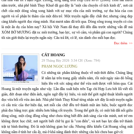
năm trước, nhà phê bình Thụy Khuê đã gọi đây là "một câu chuyện cổ tích kinh dị", nơi cái
chết của một dòng sông song hành với sự mục rữa của môi trường, sự tha hóa của con
người và số phận bi thảm của một đứa trẻ. Một truyện ngắn đầy chất thơ, nhưng càng đẹp
càng khiến người đọc rùng mình. Hai mươi năm đã trôi qua. Dòng sông trong truyện có còn
là một ẩn dụ của hôm nay? Xã hội Việt Nam đã thay đổi đến đâu trước những vấn đề mà
XÓM BỜ MƯƠNG đặt ra: môi trường, bạo lực, sự vô cảm, và phẩm giá con người? Chúng
tôi xin giới thiệu lại truyện ngắn này. Câu trả lời, có lẽ, xin dành cho mỗi bạn đọc.
Đọc thêm
CÁT HOANG
29 Tháng Bảy 2026
3:34 CH
(Xem: 794)
PHẠM NGỌC LƯƠNG
Có những tác phẩm không thuộc về một thời điểm. Chúng lặng
lẽ nằm lại trên trang giấy nhiều năm, rồi một ngày nào đó bỗng
hiện lên với sức nặng như thể vừa mới được viết hôm qua. Cát
Hoang là một truyện ngắn như vậy. Lần đầu xuất hiện trên Tạp chí Hợp Lưu bởi lối viết tối
giản, đứt đoạn như điện ảnh, ngôn ngữ đầy ký hiệu, và một thế giới nghệ thuật khiến người
đọc vừa bối rối vừa ám ảnh. Nhà phê bình Thụy Khuê từng nhận xét đây là một truyện ngắn
có cấu trúc của thơ hiện đại, nơi mỗi câu chữ đều trở thành một ám hiệu, buộc người đọc
phải đọc bằng trực giác nhiều hơn bằng cốt truyện. Trong thế giới ấy, có một bãi đất nổi giữa
dòng sông, một cộng đồng sống như chưa từng biết đến ánh sáng của văn minh, nơi trẻ em
không được học chữ, nơi người biết chữ bị gọi là "con điên", và nơi bạo lực dần trở thành
trật tự bình thường. Đó là một không gian hư cấu. Nhưng điều khiến Cát Hoang sống mãi
không nằm ở tính hư cấu ấy, mà ở khả năng đánh thức những câu hỏi chưa bao giờ cũ: