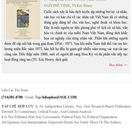
NGÔ THẾ VINH
,
TS Eric Henry
Cuốn sách này là bản dịch tuyển tập những bút ký cá nhân,
văn học và báo chí về các nhân vật Việt Nam đã có những
đóng góp đáng kể cho văn học, nghệ thuật và khoa học.
Đây là một nguồn tư liệu phong phú về lịch sử xã hội, văn
hóa và chính trị của miền Nam Việt Nam, đồng thời khắc
họa sự nghiệp của từng nhân vật. Phần lớn những người
được đề cập nổi bật trong giai đoạn 1954 – 1975. Sau khi miền Nam thất thủ vào tay lực
lượng miền Bắc năm 1975, hầu hết họ đều bị giam giữ nhiều năm trong các trại cải tạo
cộng sản. Đến thập niên 1980, một số người đã sang Hoa Kỳ và đa phần vẫn tiếp tục
hoạt động sáng tạo.(TS. Eric Henry, dịch giả)
Đọc thêm
Liên Lạc Tòa Soạn:
(714)381-8780
/ Email:
Tapc
Hihopluu@AOL.COM
TẠP CHÍ HỢP LƯU
Is An Independent Literary, Arts, And Research-Based Publication
Devoted To Commentary, Critical Essays, And Cultural Analysis.
It Is Not Affiliated With Any Government, Political Party, Or Political Organization.
All Opinions And Interpretations Expressed Herein Are Solely Those Of The Authors.