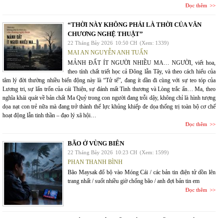
Đọc thêm
“THỜI NÀY KHÔNG PHẢI LÀ THỜI CỦA VĂN
CHƯƠNG NGHỆ THUẬT”
22 Tháng Bảy 2026
10:50 CH
(Xem: 1339)
MAI AN NGUYỄN ANH TUẤN
MẢNH ĐẤT ÍT NGƯỜI NHIỀU MA… NGƯỜI, viết hoa,
theo tính chất triết học cả Đông lẫn Tây, và theo cách hiểu của
tâm lý đời thường nhiều biến động này là “Tử tế”, đang ít dần đi cùng với sự teo tóp của
Lương tri, sự lẩn trốn của cái Thiện, sự đánh mất Tình thương và Lòng trắc ẩn… Ma, theo
nghĩa khái quát về bản chất Ma Quỷ trong con người đang trỗi dậy, không chỉ là hình tượng
dọa nạt con trẻ nữa mà đang trở thành thế lực khủng khiếp đe dọa thống trị toàn bộ cơ chế
hoạt động lẫn tinh thần – đạo lý xã hội…
Đọc thêm
BÃO Ở VÙNG BIÊN
22 Tháng Bảy 2026
10:23 CH
(Xem: 1599)
PHAN THANH BÌNH
Bão Maysak đổ bộ vào Móng Cái / các bản tin điện tử dồn lên
trang nhất / suốt nhiều giờ chống bão / anh đợi bản tin em
Đọc thêm