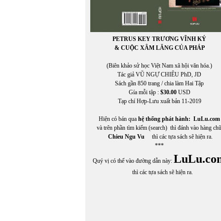
PETRUS KEY TRƯƠNG VĨNH KÝ
& CUỘC XÂM LĂNG CỦA PHÁP
(Biên khảo sử học Việt Nam xã hội văn hóa.)
Tác giả VŨ NGỰ CHIÊU PhD, JD
Sách gần 850 trang / chia làm Hai Tập
Gía mỗi tập :
$30.00
USD
Tạp chí Hợp-Lưu xuất bản 11-2019
Hiện có bán qua
hệ thống phát hành:
LuLu.com
và trên phần tìm kiếm (search) thì đánh vào hàng ch
Chieu Ngu Vu
thì các tựa sách sẽ hiện ra.
***
LuLu.co
Quý vị có thể vào đường dẫn này:
thì các tựa sách sẽ hiện ra.