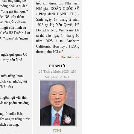
" của ông dùng để
tiếc khi được tin: Nhà văn,
hông phải là quái dị.
Nhà giáo DOÃN QUỐC SỸ
 “ông già tinh quái“
/ Pháp danh HẠNH TUỆ /
hác. Nếu cần thêm
Sinh ngày 17 tháng 2 năm
ạt: “Nghề viết văn
1923 tại Hạ Yên Quyết, Hà
ôn ngữ của mình sử
Đông,Hà Nội, Việt Nam. Đã
ơ” của Hồ Dzếnh. Lời
tạ thế vào ngày 14 tháng 10
tơi, “ngâm” đi “ngâm
năm 2025 / tại Anaheim
California, Hoa Kỳ / Hưởng
thượng thọ 103 tuổi
ó ngưa quá quan Cờ
Đọc thêm
thu rượi sầu Nhớ
PHÂN ƯU
25 Tháng Mười 2025
1:53
n mấy tiếng “non
SA
(Xem: 8182)
 đích xác, nhưng tôi
Võ Phiến)
 ngôn ngữ viết thật
các tác phẩm của ông.
 người miền Bắc,
hẩm ông ra tiếng nước
dịch của ông.
TCHL