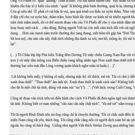
Ông Võ Phiến có “quái” không? Thiệt là khó! Tôi xin nhón nhóm chữ “suy đoán vu vơ
khiêm tốn bày tỏ ý kiến của mình: “quái” là không phải bình thường, quái là lạ, nhưng k
Còn gì nữa nhỉ. Ờ, phải có cái hậu là vui, qua quá trình soi thấu sự uyên thâm. Như vậy
ở đây chỉ cho sự uyên bác, thâm trầm, hóm hỉnh lấy được sự kính nể từ nhiều người k
một chút mắm muối, tôi có thể mượn đoạn văn của Võ Phiến để cho ý của mình đậm nh
loay hoay một cách …cảm động. Riêng người Việt lại còn mối cảm kích đối với cái ng
dụng… Hơn sáu mươi năm trước thường đọc lang thang, môt hôm tôi gặp bài “Đợi Th
lời hoa mỹ, câu nào câu nấy chật ních những địa danh xa xôi, mơ hồ, mộng ảo, tôi mê 
lại”:
(…) Tô Châu lớp lớp Phù kiều Trăng đêm Dương Tử mây chiều Giang Nam Rạc rời v
treo ý cũ mây dàn mộng xưa Biển chiều vang tiếng nhân ngư Non xanh thao thiết trời 
thương bạc nửa mái đầu Lòng vương quán khách nghe màu tà huân (…)”.
Lời không hiểu mấy, ý không rõ mấy, nhưng mặc kệ: tôi thích, mê tơi. Tôi có chú ý đế
xanh thao thiết”. “Thao thiết” ám ảnh tôi. Xanh thao thiết là xanh cách nào? Không biết
cho đó là một chữ tài tình, đúng với màu núi “nọ”(?)…”. (Viết lách, trong Cuối Cùng, 
Cũng từ đoạn văn trích trên nó điển hình cho cách Võ Phiến đã đưa ngôn ngữ nói thành
tài tình. Không biết cơ man những “câu nào câu nấy chật ních”, “tôi mê tơi” nằm trong 
Tôi là người Bình Định nên ưa ông cũng chỉ là chuyện thường. Tôi có chắc một điều là
miền Nam cũng rất yêu, thích ông. Tôi cũng chắc rằng nếu có người dịch toàn bộ tác p
ngoài, họ cũng sẽ thích ông . Giống như người Việt thích Stefan Zweig qua những bản 