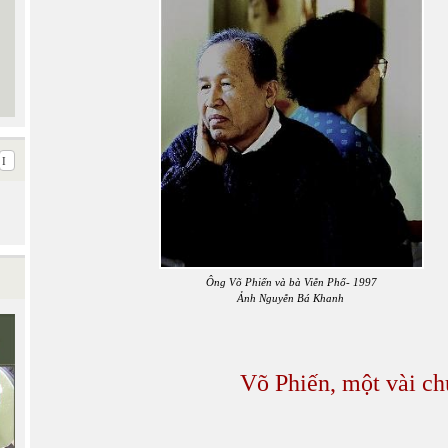
Ông Võ Phiến và bà Viễn Phố- 1997
Ảnh Nguyễn Bá Khanh
Võ Phiến, một vài c