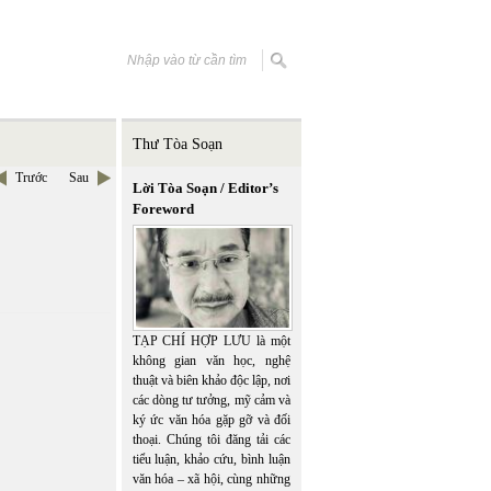
Thư Tòa Soạn
Trước
Sau
Lời Tòa Soạn / Editor’s
Foreword
TẠP CHÍ HỢP LƯU là một
không gian văn học, nghệ
thuật và biên khảo độc lập, nơi
các dòng tư tưởng, mỹ cảm và
ký ức văn hóa gặp gỡ và đối
thoại. Chúng tôi đăng tải các
tiểu luận, khảo cứu, bình luận
văn hóa – xã hội, cùng những