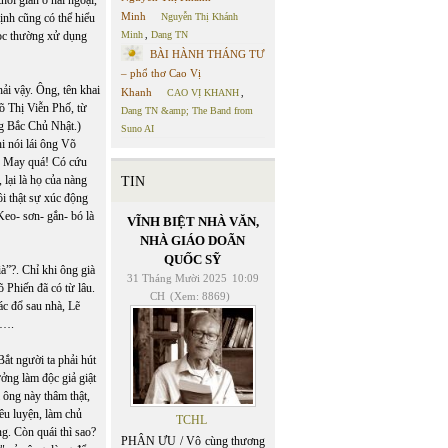
hời gian ở hải ngoại,
Minh
Nguyễn Thị Khánh
ịnh cũng có thể hiểu
Minh
,
Dang TN
học thường xử dụng
BÀI HÀNH THÁNG TƯ
– phổ thơ Cao Vị
i vậy. Ông, tên khai
Khanh
CAO VỊ KHANH
,
Võ Thị Viễn Phố, từ
Dang TN &amp; The Band from
ng Bắc Chủ Nhật.)
Suno AI
i nói lái ông Võ
ả. May quá! Có cứu
 lại là họ của nàng
TIN
i thật sự xúc động
Keo- sơn- gắn- bó là
VĨNH BIỆT NHÀ VĂN,
NHÀ GIÁO DOÃN
QUỐC SỸ
ià”?. Chỉ khi ông già
31 Tháng Mười 2025
10:09
õ Phiến đã có từ lâu.
CH
(Xem: 8869)
ác đổ sau nhà, Lẽ
u….
ắt người ta phải hút
ưởng làm độc giả giật
i ông này thâm thật,
điêu luyện, làm chủ
TCHL
g. Còn quái thì sao?
PHÂN ƯU / Vô cùng thương