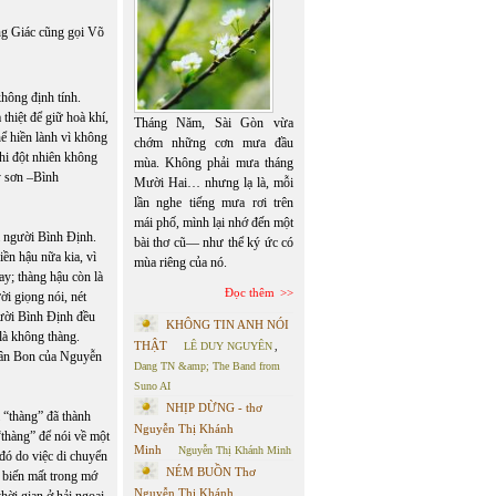
g Giác cũng gọi Võ
hông định tính.
 thiệt để giữ hoà khí,
Tháng Năm, Sài Gòn vừa
hể hiền lành vì không
chớm những cơn mưa đầu
hi đột nhiên không
mùa. Không phải mưa tháng
y sơn –Bình
Mười Hai… nhưng lạ là, mỗi
lần nghe tiếng mưa rơi trên
mái phố, mình lại nhớ đến một
ả người Bình Định.
bài thơ cũ— như thể ký ức có
ền hậu nữa kia, vì
mùa riêng của nó.
ay; thàng hậu còn là
Đọc thêm
ời giọng nói, nét
người Bình Định đều
KHÔNG TIN ANH NÓI
là không thàng.
THẬT
LÊ DUY NGUYÊN
,
hân Bon của Nguyễn
Dang TN &amp; The Band from
Suno AI
NHỊP DỪNG - thơ
 “thàng” đã thành
Nguyễn Thị Khánh
“thàng” để nói về một
Minh
Nguyễn Thị Khánh Minh
đó do việc di chuyển
NÉM BUỒN Thơ
g biến mất trong mớ
Nguyễn Thị Khánh