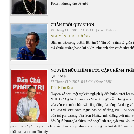
Texas./ Hưởng thọ 93 tuổi
CHÂN TRỜI QUY NHƠN
29 Tháng Chín 2025
11:25 CH
(Xem: 15442)
NGUYỄN THÁI DƯƠNG
Biển ùa vào sóng duềnh lên ầm ĩ / Níu bờ ra tình tứ giữa 
gió chuồi xuống hang hú hí / Ai như anh đơn chiếc nhớ châ
NGUYỄN HỮU LIÊM BƯỚC GẬP GHỀNH TRÊ
QUÊ MẸ
27 Tháng Chín 2025
6:15 CH
(Xem: 9288)
Trần Kiêm Đoàn
Đây có vẻ như một sự kiện nghịch lý đến buồn cười bởi t
NHL thường bị đội nón cối “thân Cộng”; dẫu chẳng có chi
vừa vặn cho một nhân vật cộng đồng đa năng, đa dạng và
Tôi vừa về Việt Nam, nghe bạn bè kể rằng, NHL bị buộc
vừa tới phi trường Tân Sơn Nhất... mà không biết nên v
đến "quê hương là chùm khế ngọt"; nhưng giấc mơ "ăn khế
gang mà đựng" trong cổ tích huyền thoại cũng không còn trong thế hệ GENZ với trí tuệ
nhân tạo làm chao đảo này.