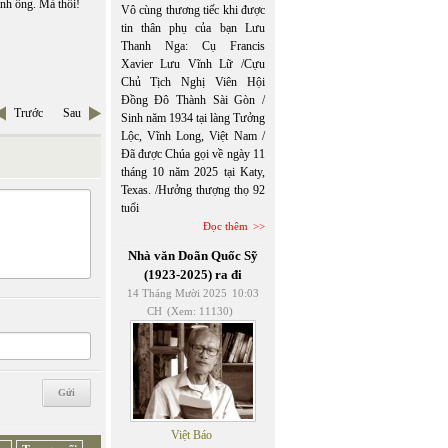
anh ông. Mà thôi!
Vô cùng thương tiếc khi được
tin thân phụ của bạn Lưu
Thanh Nga: Cụ Francis
Xavier Lưu Vĩnh Lữ /Cựu
Chủ Tịch Nghị Viên Hội
Đồng Đô Thành Sài Gòn /
Trước
Sau
Sinh năm 1934 tại làng Tưởng
Lộc, Vĩnh Long, Việt Nam /
Đã được Chúa gọi về ngày 11
tháng 10 năm 2025 tại Katy,
Texas. /Hưởng thượng thọ 92
tuổi
Đọc thêm
Nhà văn Doãn Quốc Sỹ
(1923-2025) ra đi
14 Tháng Mười 2025
10:03
CH
(Xem: 11130)
Việt Báo