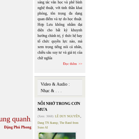
sáng tác văn học và phê bình
nghệ thuật, với tinh thần khai
phóng, tôn trọng đa dạng
quan điểm và tự do học thuật.
Hợp Lưu không nhằm đại
diện cho bất kỳ khuynh
hướng chính trị, ý thức hệ hay
tổ chức quyền lực nào, mà
xem trọng tiếng nói cá nhân,
chiều sâu suy tư và giá trị của
chữ nghĩa
Đọc thêm
Video & Audio :
Nhạc & . . .
NỖI NHỚ TRONG CƠN
MƯA
(Xem: 3668)
LÊ DUY NGUYÊN
,
hung quanh
.
Dang TN &amp; The Band from
Đặng Phú Phong
Suno AI