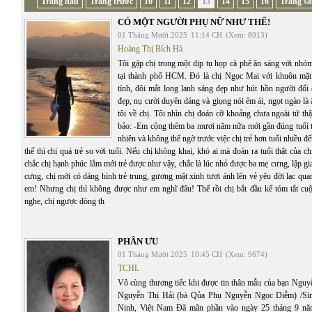
Trang đầu
Trang trước
10
11
12
13
14
15
16
Trang sa
CÓ MỘT NGƯỜI PHỤ NỮ NHƯ THẾ!
01 Tháng Mười 2025
11:14 CH
(Xem: 8913)
Hoàng Thị Bích Hà
Tôi gặp chị trong một dịp tụ họp cà phê ăn sáng với nhó
tại thành phố HCM. Đó là chị Ngọc Mai với khuôn mặt
tính, đôi mắt long lanh sáng đẹp như hút hồn người đối 
đẹp, nụ cười duyên dáng và giọng nói êm ái, ngọt ngào là 
tôi về chị. Tôi nhìn chị đoán cỡ khoảng chưa ngoài tứ th
bảo: -Em cộng thêm ba mươi năm nữa mới gần đúng tuổi th
nhiên và không thể ngờ trước việc chị trẻ hơn tuổi nhiều đ
thế thì chị quá trẻ so với tuổi. Nếu chị không khai, khó ai mà đoán ra tuổi thật của ch
chắc chị hạnh phúc lắm mới trẻ được như vậy, chắc là lúc nhỏ được ba mẹ cưng, lập gi
cưng, chị mới có dáng hình trẻ trung, gương mặt xinh tươi ánh lên vẻ yêu đời lạc qu
em! Nhưng chị thì không được như em nghĩ đâu! Thế rồi chị bắt đầu kể tóm tắt cuộc
nghe, chị ngược dòng th
PHÂN ƯU
01 Tháng Mười 2025
10:45 CH
(Xem: 9674)
TCHL
Vô cùng thương tiếc khi được tin thân mẫu của bạn Ngu
Nguyễn Thị Hải (bà Qủa Phụ Nguyễn Ngọc Diễm) /Sin
Ninh, Việt Nam Đã mãn phần vào ngày 25 tháng 9 nă