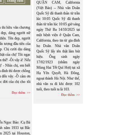
u
Trang cuối
QUẬN CAM, California
(Việt Báo) -- Nhà văn Doãn
Quốc Sỹ đã thanh thản từ trần
lúc 10:05 Quốc Sỹ đã thanh
thản từ trần lúc 10:05 giờ sáng
m thi hữu văn chương
ngày Thứ Ba 14/10/2025 tại
 đẹp, dáng người nữ
một bệnh viện ở Quận Cam,
diện. Tên đẹp, người
California, theo tin từ gia đình
ấn tượng đầu tiên của
họ Doãn. Nhà văn Doãn
ập. Chị cười dịu dàng
Quốc Sỹ lấy tên thật làm bút
ật của chị! Tôi ngạc
hiệu. Ông sinh ngày
ến thế! -Ôi vậy à! Nếu
17/02/1923 (nhằm ngày
ị! - Nhìn chị, em biết
Mùng Hai Tết Quí Hợi) tại xã
a đình thì được chồng
Hạ Yên Quyết, Hà Đông,
an đến vậy. -Ồ cảm ơn
ngoại thành Hà Nội. Như thế,
 đời của chị cho tôi
nhà văn ra đi khi được 102
tuổi, theo tuổi ta là 103.
Đọc thêm
Đọc thêm
yễn Ngọc Bảo: /Cụ Bà
h năm 1933 tại Bắc
m 2025 tại Houston,