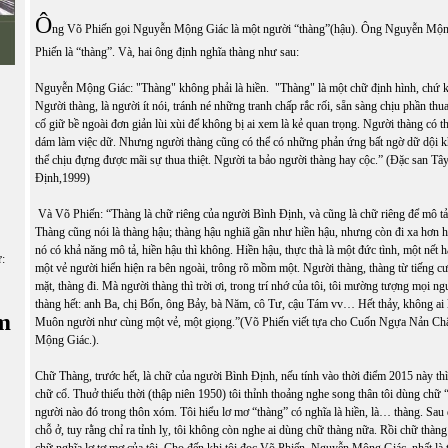
Ô
ng Võ Phiến gọi Nguyễn Mộng Giác là một người “thàng”(hậu). Ông Nguyễn Mộn
Phiến là “thàng”. Và, hai ông định nghĩa thàng như sau:
Nguyễn Mộng Giác: "Thàng" không phải là hiền. "Thàng" là một chữ định hình, chứ k
Người thàng, là người ít nói, tránh né những tranh chấp rắc rối, sẵn sàng chịu phần thua
cố giữ bề ngoài đơn giản lùi xùi để không bị ai xem là kẻ quan trọng. Người thàng có t
dám làm việc dữ. Nhưng người thàng cũng có thể có những phản ứng bất ngờ dữ dội k
thể chịu đựng được mãi sự thua thiệt. Người ta bảo người thàng hay cộc.” (Đặc san Tâ
Định,1999)
Và Võ Phiến: “Thàng là chữ riêng của người Bình Định, và cũng là chữ riêng để mô t
Thàng cũng nói là thàng hậu; thàng hậu nghiã gần như hiền hậu, nhưng còn đi xa hơn hi
nó có khả năng mô tả, hiền hậu thì không. Hiền hậu, thực thà là một đức tình, một nết h
ữ:
một vẻ người hiển hiện ra bên ngoài, trông rõ mồm một. Người thàng, thàng từ tiếng cư
mặt, thàng đi. Mà người thàng thì trời ơi, trong trí nhớ của tôi, tôi mường tượng mọi 
thàng hết: anh Ba, chị Bốn, ông Bảy, bà Năm, cô Tư, cậu Tám vv… Hết thảy, không ai 
m
Muôn người như cùng một vẻ, một giọng.”(Võ Phiến viết tựa cho Cuốn Ngựa Nản C
Mộng Giác.).
Chữ Thàng, trước hết, là chữ của người Bình Định, nếu tính vào thời điểm 2015 này thì
chữ cổ. Thuở thiếu thời (thập niên 1950) tôi thỉnh thoảng nghe song thân tôi dùng chữ 
người nào đó trong thôn xóm. Tôi hiểu lơ mơ “thàng” có nghĩa là hiền, là… thàng. Sau 
chỗ ở, tuy rằng chỉ ra tỉnh lỵ, tôi không còn nghe ai dùng chữ thàng nữa. Rồi chữ thàn