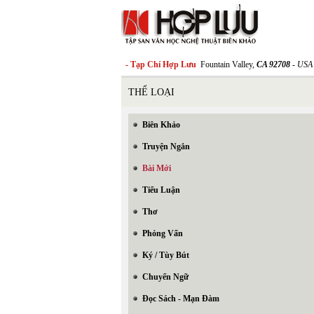
- Tạp Chí Hợp Lưu
Fountain Valley,
CA 92708
- USA
THỂ LOẠI
Biên Khảo
Truyện Ngắn
Bài Mới
Tiểu Luận
Thơ
Phỏng Vấn
Ký / Tùy Bút
Chuyển Ngữ
Đọc Sách - Mạn Đàm