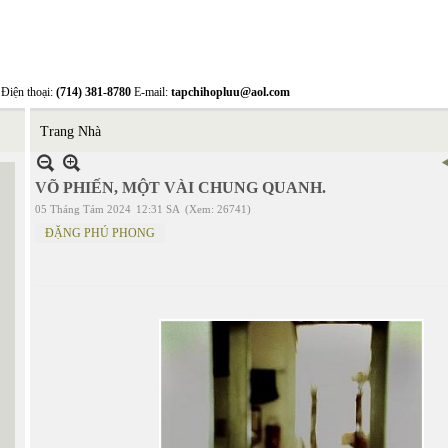
Điện thoại:
(714) 381-8780
E-mail:
tapchihopluu@aol.com
Trang Nhà
VÕ PHIẾN, MỘT VÀI CHUNG QUANH.
05 Tháng Tám 2024
12:31 SA
(Xem: 26741)
ĐẶNG PHÚ PHONG