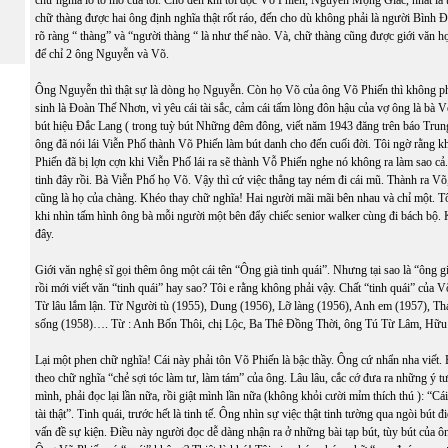
chữ nghĩa lơ tơ mơ của tôi. Cho đến khi tôi đọc Võ Phiến, Nguyễn Mộng Giác, nhất là t
chữ thàng được hai ông định nghĩa thật rốt ráo, đến cho dù không phải là người Bình Đ
rõ ràng “ thàng” và “người thàng “ là như thế nào. Và, chữ thàng cũng được giới văn 
để chỉ 2 ông Nguyễn và Võ.
Ông Nguyễn thì thật sự là dòng họ Nguyễn. Còn họ Võ của ông Võ Phiến thì không phả
sinh là Đoàn Thế Nhơn, vì yêu cái tài sắc, cảm cái tấm lòng đôn hậu của vợ ông là bà 
bút hiệu Đắc Lang ( trong tuỳ bút Những đêm đông, viết năm 1943 đăng trên báo Tru
ông đã nói lái Viễn Phố thành Võ Phiến làm bút danh cho đến cuối đời. Tôi ngờ rằng kh
Phiến đã bị lợn cợn khi Viễn Phố lái ra sẽ thành Vỗ Phiến nghe nó không ra làm sao c
tinh đây rồi. Bà Viễn Phố họ Võ. Vậy thì cứ việc thẳng tay ném đi cái mũ. Thành ra Võ,
cũng là họ của chàng. Khéo thay chữ nghĩa! Hai người mãi mãi bên nhau và chỉ một. Tô
khi nhìn tấm hình ông bà mỗi người một bên đẩy chiếc senior walker cùng đi bách bộ. 
đây.
Giới văn nghệ sĩ gọi thêm ông một cái tên “Ông già tinh quái”. Nhưng tại sao là “ông g
rồi mới viết văn “tinh quái” hay sao? Tôi e rằng không phải vậy. Chất “tinh quái” của V
Từ lâu lắm lận. Từ Người tù (1955), Dung (1956), Lỡ làng (1956), Anh em (1957), Th
sống (1958)…. Từ : Anh Bốn Thôi, chị Lộc, Ba Thê Đồng Thời, ông Tú Từ Lâm, Hữ
Lại một phen chữ nghĩa! Cái này phải tôn Võ Phiến là bậc thầy. Ông cứ nhẩn nha viết. B
theo chữ nghĩa “chẻ sợi tóc làm tư, làm tám” của ông. Lâu lâu, cắc cớ đưa ra những ý t
mình, phải đọc lại lần nữa, rồi giật mình lần nữa (không khỏi cười mỉm thích thú ): “Cá
tài thật”. Tinh quái, trước hết là tinh tế. Ông nhìn sự việc thật tinh tường qua ngòi bút 
vấn đề sự kiện. Điều này người đọc dễ dàng nhận ra ở những bài tạp bút, tùy bút của ôn