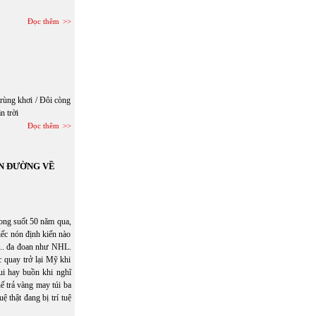
Đọc thêm
trùng khơi / Đôi còng
n trời
Đọc thêm
N ĐƯỜNG VỀ
rong suốt 50 năm qua,
ếc nón định kiến nào
... đa đoan như NHL.
 quay trở lại Mỹ khi
ui hay buồn khi nghĩ
 trả vàng may túi ba
 thật đang bị trí tuệ