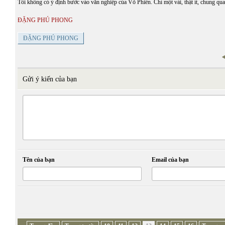
Tôi không có ý định bước vào văn nghiệp của Võ Phiến. Chỉ một vài, thật ít, chung qu
ĐẶNG PHÚ PHONG
ĐẶNG PHÚ PHONG
Gửi ý kiến của bạn
Tên của bạn
Email của bạn