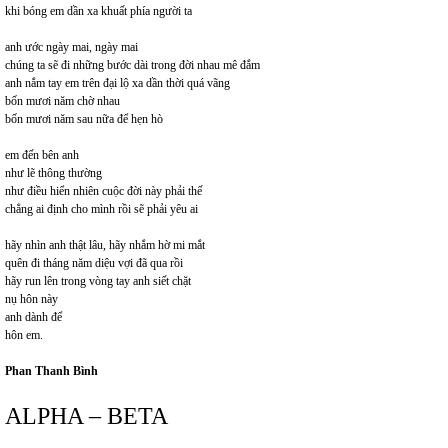
khi bóng em dần xa khuất phía người ta
anh ước ngày mai, ngày mai
chúng ta sẽ đi những bước dài trong đời nhau mê đắm
anh nắm tay em trên đại lộ xa dần thời quá vãng
bốn mươi năm chờ nhau
bốn mươi năm sau nữa để hẹn hò
em đến bên anh
như lẽ thông thường
như điều hiển nhiên cuộc đời này phải thế
chẳng ai định cho mình rồi sẽ phải yêu ai
hãy nhìn anh thật lâu, hãy nhắm hờ mi mắt
quên đi tháng năm diệu vợi đã qua rồi
hãy run lên trong vòng tay anh siết chặt
nụ hôn này
anh dành để
hôn em.
Phan Thanh Bình
ALPHA – BETA