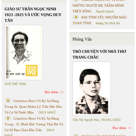
NHỮNG NGƯỜI MẸ TRẦM MÌNH
GIÁO SƯ TRẦN NGỌC NINH
TRÊN SÔNG
Nguyệt Quỳnh
1923 -2025 VÀ ƯỚC VỌNG DUY
KHI TÌNH YÊU NHUỐM MÀU
TÂN
TOAN TÍNH
Hoàng Thị Bích Hà
Phỏng Vấn
TRÒ CHUYỆN VỚI NHÀ THƠ
TRANG CHÂU
NGÔ THẾ VINH
Đọc thêm
Cristoforo Borri Và Ký Sự Đàng
Trong Iii. Quan Khám Lý Trần Đức Hòa
Và Cơ Sở Nước Mặn
THỤY KHUÊ
Cristoforo Borri Và Ký Sự Đàng
Trần Thị Nguyệt Mai
,
TRANG CHÂU
Trong - II. Minh Đức Vương Thái Phi Và
Đọc thêm
Cơ Sở Đạo Chúa Đầu Tiên
THỤY
KHUÊ