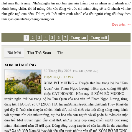
như mùa thu lá rụng. Nhưng nghe tin một bạn già vừa thảnh thơi an nhiên ra đi nhanh như
khuất bóng chiều, tôi lại mừng đến xúc động và ước chi mình cũng sẽ ra đi nhanh và nhẹ
như giấc ngủ qua đêm. Thì ra, cái “nỗi niềm canh cánh” của đời người cũng đổi thay theo
thời gian qua những chặng đường đời.
Đọc thêm
1
2
3
4
5
6
7
Trang sau
Trang cuối
Bài Mới
Thư Toà Soạn
Tin
XÓM BỜ MƯƠNG
30 Tháng Bảy 2026
1:56 CH
(Xem: 759)
PHẠM NGỌC LƯƠNG
XÓM BỜ MƯƠNG – Truyện thứ hai trong bộ ba "Tam
Quan" của Phạm Ngọc Lương. Hôm qua, chúng tôi giới
thiệu CÁT HOANG. Hôm nay là XÓM BỜ MƯƠNG –
truyện ngắn thứ hai trong bộ ba Tam Quan của nhà văn trẻ Phạm Ngọc Lương, từng
đăng trên Hợp Lưu số 87 (2006). Hơn hai mươi năm trước, nhà phê bình Thụy Khuê đã
gọi đây là "một câu chuyện cổ tích kinh dị", nơi cái chết của một dòng sông song hành
với sự mục rữa của môi trường, sự tha hóa của con người và số phận bi thảm của một
đứa trẻ. Một truyện ngắn đầy chất thơ, nhưng càng đẹp càng khiến người đọc rùng
mình. Hai mươi năm đã trôi qua. Dòng sông trong truyện có còn là một ẩn dụ của hôm
nay? Xã hội Việt Nam đã thay đổi đến đâu trước những vấn đề mà XÓM BỜ MƯƠNG