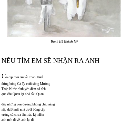
Tranh Hà Huỳnh Mỹ
NẾU TÌM EM SẼ NHẬN RA ANH
C
ó dịp mời em về Phan Thiết
đứng bóng Cà Ty cuối sông Mường
Tháp Nước bình yên đêm cổ tích
qua cầu Quan lại nhớ cầu Quan
đây những con đường không chịu nắng
nấp dưới mái nhà dưới bóng cây
tường cũ chưa lâu màu kỷ niệm
anh mới đi về, anh lại đi