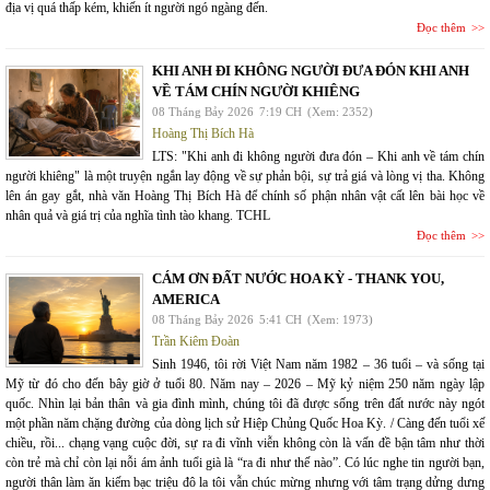
địa vị quá thấp kém, khiến ít người ngó ngàng đến.
Đọc thêm
KHI ANH ĐI KHÔNG NGƯỜI ĐƯA ĐÓN KHI ANH
VỀ TÁM CHÍN NGƯỜI KHIÊNG
08 Tháng Bảy 2026
7:19 CH
(Xem: 2352)
Hoàng Thị Bích Hà
LTS: "Khi anh đi không người đưa đón – Khi anh về tám chín
người khiêng" là một truyện ngắn lay động về sự phản bội, sự trả giá và lòng vị tha. Không
lên án gay gắt, nhà văn Hoàng Thị Bích Hà để chính số phận nhân vật cất lên bài học về
nhân quả và giá trị của nghĩa tình tào khang. TCHL
Đọc thêm
CÁM ƠN ĐẤT NƯỚC HOA KỲ - THANK YOU,
AMERICA
08 Tháng Bảy 2026
5:41 CH
(Xem: 1973)
Trần Kiêm Đoàn
Sinh 1946, tôi rời Việt Nam năm 1982 – 36 tuổi – và sống tại
Mỹ từ đó cho đến bây giờ ở tuổi 80. Năm nay – 2026 – Mỹ kỷ niệm 250 năm ngày lập
quốc. Nhìn lại bản thân và gia đình mình, chúng tôi đã được sống trên đất nước này ngót
một phần năm chặng đường của dòng lịch sử Hiệp Chủng Quốc Hoa Kỳ. / Càng đến tuổi xế
chiều, rồi... chạng vạng cuộc đời, sự ra đi vĩnh viễn không còn là vấn đề bận tâm như thời
còn trẻ mà chỉ còn lại nỗi ám ảnh tuổi già là “ra đi như thế nào”. Có lúc nghe tin người bạn,
người thân làm ăn kiếm bạc triệu đô la tôi vẫn chúc mừng nhưng với tâm trạng dửng dưng