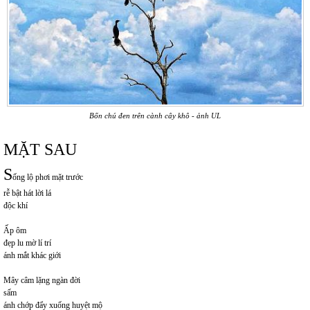
Bốn chú đen trên cành cây khô - ảnh UL
MẶT SAU
S
ống lộ phơi mặt trước
rễ bật hát lời lá
độc khí
Ấp ôm
đẹp lu mờ lí trí
ánh mắt khác giới
Mây câm lặng ngàn đời
sấm
ánh chớp đẩy xuống huyệt mộ