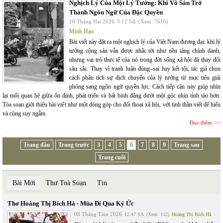
Nghịch Lý Của Một Lý Tưởng: Khi Vô Sản Trở
Thành Ngôn Ngữ Của Đặc Quyền
10 Tháng Hai 2026
3:12 SA
(Xem: 7616)
Minh Hạo
Bài viết này đặt ra một nghịch lý của Việt Nam đương đại: khi lý
tưởng cộng sản vẫn được nhắc tới như nền tảng chính danh,
nhưng vai trò thực tế của nó trong đời sống xã hội đã thay đổi
sâu sắc. Thay vì tranh luận đúng–sai hay kết tội, tác giả chọn
cách phân tích sự dịch chuyển của lý tưởng từ mục tiêu giải
phóng sang ngôn ngữ quyền lực. Cách tiếp cận này giúp nhìn
lại mối quan hệ giữa ổn định, phát triển và bất bình đẳng dưới một góc nhìn tỉnh táo hơn.
Tòa soạn giới thiệu bài viết như một đóng góp cho đối thoại xã hội, với tinh thần viết để hiểu
và cùng suy ngẫm
Đọc thêm
Trang đầu
Trang trước
3
4
5
6
7
8
9
Trang sau
Trang cuối
Bài Mới
Thư Toà Soạn
Tin
Thơ Hoàng Thị Bích Hà - Mùa Đi Qua Ký Ức
08 Tháng Tám 2026
12:47 SA
(Xem: 112)
Hoàng Thị Bích Hà