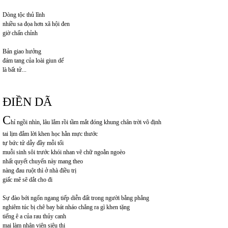
Dòng tộc thủ lĩnh
nhiều sa đọa hơn xã hội đen
giờ chấn chỉnh
Bản giao hưởng
đám tang của loài giun dế
là bất tử...
ĐIỀN DÃ
C
hỉ ngồi nhìn, lâu lắm rồi tầm mắt đóng khung chân trời vô định
tai lịm đắm lời khen học hằn mực thước
tự bức tử dẫy đầy mỗi tối
muỗi sinh sôi trước khói nhan vẽ chữ ngoằn ngoèo
nhất quyết chuyến này mang theo
nàng đau ruột thì ở nhà điều trị
giấc mê sẽ dắt cho đi
Sự đào bới ngổn ngang tiếp diễn đất trong người bằng phẳng
nghiêm túc bị chê bay bát nháo chẳng ra gì khen tặng
tiếng ê a của rau thủy canh
mai làm nhân viên siêu thị