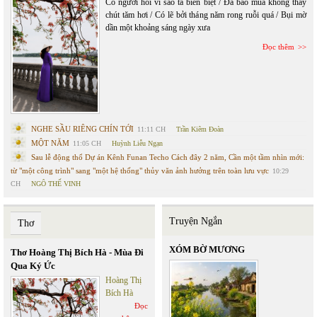
Có người hỏi vì sao ta biền biệt / Đã bao mùa không thấy
chút tăm hơi / Có lẽ bởi tháng năm rong ruỗi quá / Bụi mờ
dần một khoảng sáng ngày xưa
Đọc thêm
NGHE SẦU RIÊNG CHÍN TỚI
11:11 CH
Trần Kiêm Đoàn
MỘT NĂM
11:05 CH
Huỳnh Liễu Ngạn
Sau lễ động thổ Dự án Kênh Funan Techo Cách đây 2 năm, Cần một tầm nhìn mới:
từ "một công trình" sang "một hệ thống" thủy văn ảnh hưởng trên toàn lưu vực
10:29
CH
NGÔ THẾ VINH
Truyện Ngắn
Thơ
XÓM BỜ MƯƠNG
Thơ Hoàng Thị Bích Hà - Mùa Đi
Qua Ký Ức
Hoàng Thị
Bích Hà
Đọc