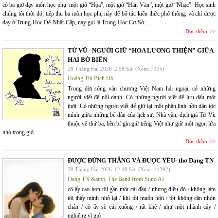
có ba giờ dạy môn học phụ: một giờ “Họa”, một giờ “Hán Văn”, một giờ “Nhạc”. Học sinh
chúng tôi thời đó, tiếp thu ba môn học phụ này để bổ túc kiến thức phổ thông, và chỉ được
dạy ở Trung-Học Đệ-Nhất-Cấp, nay gọi là Trung-Học Cơ-Sở…
Đọc thêm
TỪ VŨ - NGƯỜI GIỮ “HOA LƯƠNG THIỆN” GIỮA
HAI BỜ BIỂN
28 Tháng Hai 2026
2:58 SA
(Xem: 7135)
Hoàng Thị Bích Hà
Trong đời sống văn chương Việt Nam hải ngoại, có những
người viết để nổi danh. Có những người viết để lưu dấu một
thời. Có những người viết để giữ lại một phần linh hồn dân tộc
mình giữa những bể dâu của lịch sử. Nhà văn, dịch giả Từ Vũ
thuộc vế thứ ba, bền bỉ gìn giữ tiếng Việt như giữ một ngọn lửa
nhỏ trong gió.
Đọc thêm
ĐƯỢC ĐỨNG THẲNG VÀ ĐƯỢC YÊU- thơ Dang TN
28 Tháng Hai 2026
12:40 SA
(Xem: 11392)
Dang TN &amp; The Band from Suno AI
cô ấy cao hơn tôi gần một cái đầu / nhưng điều đó / không làm
tôi thấy mình nhỏ lại / khi tôi muốn hôn / tôi không cần nhón
chân / cô ấy sẽ cúi xuống / rất khẽ / như một nhành cây /
nghiêng vì gió