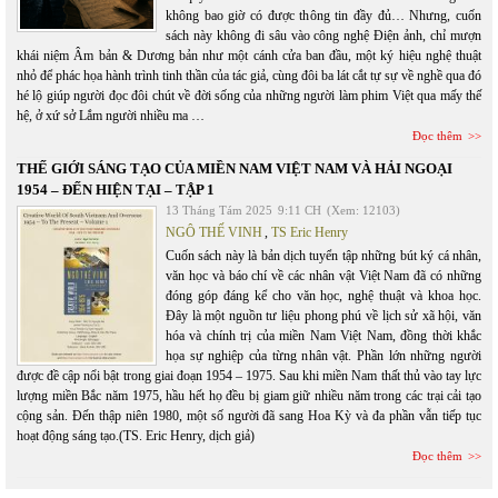
không bao giờ có được thông tin đầy đủ… Nhưng, cuốn
sách này không đi sâu vào công nghệ Điện ảnh, chỉ mượn
khái niệm Âm bản & Dương bản như một cánh cửa ban đầu, một ký hiệu nghệ thuật
nhỏ để phác họa hành trình tinh thần của tác giả, cùng đôi ba lát cắt tự sự về nghề qua đó
hé lộ giúp người đọc đôi chút về đời sống của những người làm phim Việt qua mấy thế
hệ, ở xứ sở Lắm người nhiều ma …
Đọc thêm
THẾ GIỚI SÁNG TẠO CỦA MIỀN NAM VIỆT NAM VÀ HẢI NGOẠI
1954 – ĐẾN HIỆN TẠI – TẬP 1
13 Tháng Tám 2025
9:11 CH
(Xem: 12103)
NGÔ THẾ VINH
,
TS Eric Henry
Cuốn sách này là bản dịch tuyển tập những bút ký cá nhân,
văn học và báo chí về các nhân vật Việt Nam đã có những
đóng góp đáng kể cho văn học, nghệ thuật và khoa học.
Đây là một nguồn tư liệu phong phú về lịch sử xã hội, văn
hóa và chính trị của miền Nam Việt Nam, đồng thời khắc
họa sự nghiệp của từng nhân vật. Phần lớn những người
được đề cập nổi bật trong giai đoạn 1954 – 1975. Sau khi miền Nam thất thủ vào tay lực
lượng miền Bắc năm 1975, hầu hết họ đều bị giam giữ nhiều năm trong các trại cải tạo
cộng sản. Đến thập niên 1980, một số người đã sang Hoa Kỳ và đa phần vẫn tiếp tục
hoạt động sáng tạo.(TS. Eric Henry, dịch giả)
Đọc thêm