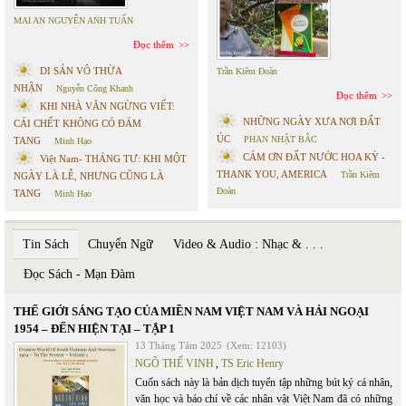
MAI AN NGUYỄN ANH TUẤN
Đọc thêm
DI SẢN VÔ THỪA
Trần Kiêm Đoàn
NHẬN
Nguyễn Công Khanh
Đọc thêm
KHI NHÀ VĂN NGỪNG VIẾT:
NHỮNG NGÀY XƯA NƠI ĐẤT
CÁI CHẾT KHÔNG CÓ ĐÁM
ÚC
PHAN NHẬT BẮC
TANG
Minh Hạo
CÁM ƠN ĐẤT NƯỚC HOA KỲ -
Việt Nam- THÁNG TƯ: KHI MỘT
THANK YOU, AMERICA
Trần Kiêm
NGÀY LÀ LỄ, NHƯNG CŨNG LÀ
Đoàn
TANG
Minh Hạo
Tin Sách
Chuyển Ngữ
Video & Audio : Nhạc & . . .
Đọc Sách - Mạn Đàm
THẾ GIỚI SÁNG TẠO CỦA MIỀN NAM VIỆT NAM VÀ HẢI NGOẠI
1954 – ĐẾN HIỆN TẠI – TẬP 1
13 Tháng Tám 2025
(Xem: 12103)
NGÔ THẾ VINH
,
TS Eric Henry
Cuốn sách này là bản dịch tuyển tập những bút ký cá nhân,
văn học và báo chí về các nhân vật Việt Nam đã có những