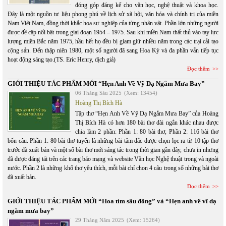
đóng góp đáng kể cho văn học, nghệ thuật và khoa học.
Đây là một nguồn tư liệu phong phú về lịch sử xã hội, văn hóa và chính trị của miền
Nam Việt Nam, đồng thời khắc họa sự nghiệp của từng nhân vật. Phần lớn những người
được đề cập nổi bật trong giai đoạn 1954 – 1975. Sau khi miền Nam thất thủ vào tay lực
lượng miền Bắc năm 1975, hầu hết họ đều bị giam giữ nhiều năm trong các trại cải tạo
cộng sản. Đến thập niên 1980, một số người đã sang Hoa Kỳ và đa phần vẫn tiếp tục
hoạt động sáng tạo.(TS. Eric Henry, dịch giả)
Đọc thêm
GIỚI THIỆU TÁC PHẨM MỚI “Hẹn Anh Về Vỹ Dạ Ngắm Mưa Bay”
06 Tháng Sáu 2025
(Xem: 13454)
Hoàng Thị Bích Hà
Tập thơ “Hẹn Anh Về Vỹ Dạ Ngắm Mưa Bay” của Hoàng
Thị Bích Hà có hơn 180 bài thơ dài ngắn khác nhau được
chia làm 2 phần: Phần 1: 80 bài thơ, Phần 2: 116 bài thơ
bốn câu. Phần 1: 80 bài thơ tuyển là những bài tâm đắc được chọn lọc ra từ 10 tập thơ
trước đã xuất bản và một số bài thơ mới sáng tác trong thời gian gần đây, chưa in nhưng
đã được đăng tải trên các trang báo mạng và website Văn học Nghệ thuật trong và ngoài
nước. Phần 2 là những khổ thơ yêu thích, mỗi bài chỉ chon 4 câu trong số những bài thơ
đã xuất bản.
Đọc thêm
GIỚI THIỆU TÁC PHẨM MỚI “Hoa tím sầu đông” và “Hẹn anh về vĩ dạ
ngắm mưa bay”
29 Tháng Năm 2025
(Xem: 15264)