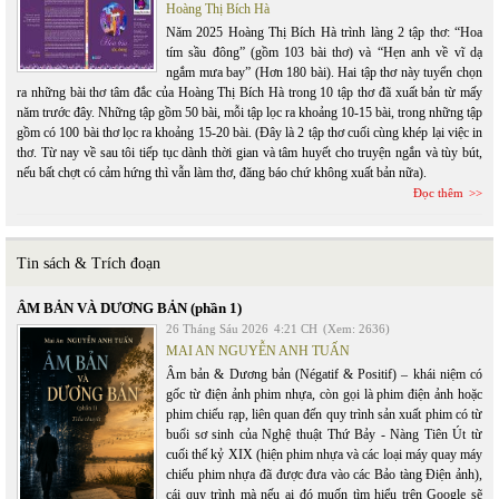
Hoàng Thị Bích Hà
Năm 2025 Hoàng Thị Bích Hà trình làng 2 tập thơ: “Hoa
tím sầu đông” (gồm 103 bài thơ) và “Hẹn anh về vĩ dạ
ngắm mưa bay” (Hơn 180 bài). Hai tập thơ này tuyển chọn
ra những bài thơ tâm đắc của Hoàng Thị Bích Hà trong 10 tập thơ đã xuất bản từ mấy
năm trước đây. Những tập gồm 50 bài, mỗi tập lọc ra khoảng 10-15 bài, trong những tập
gồm có 100 bài thơ lọc ra khoảng 15-20 bài. (Đây là 2 tập thơ cuối cùng khép lại việc in
thơ. Từ nay về sau tôi tiếp tục dành thời gian và tâm huyết cho truyện ngắn và tùy bút,
nếu bất chợt có cảm hứng thì vẫn làm thơ, đăng báo chứ không xuất bản nữa).
Đọc thêm
Tin sách & Trích đoạn
ÂM BẢN VÀ DƯƠNG BẢN (phần 1)
26 Tháng Sáu 2026
4:21 CH
(Xem: 2636)
MAI AN NGUYỄN ANH TUẤN
Âm bản & Dương bản (Négatif & Positif) – khái niệm có
gốc từ điện ảnh phim nhựa, còn gọi là phim điện ảnh hoặc
phim chiếu rạp, liên quan đến quy trình sản xuất phim có từ
buổi sơ sinh của Nghệ thuật Thứ Bảy - Nàng Tiên Út từ
cuối thế kỷ XIX (hiện phim nhựa và các loại máy quay máy
chiếu phim nhựa đã được đưa vào các Bảo tàng Điện ảnh),
cái quy trình mà nếu ai đó muốn tìm hiểu trên Google sẽ