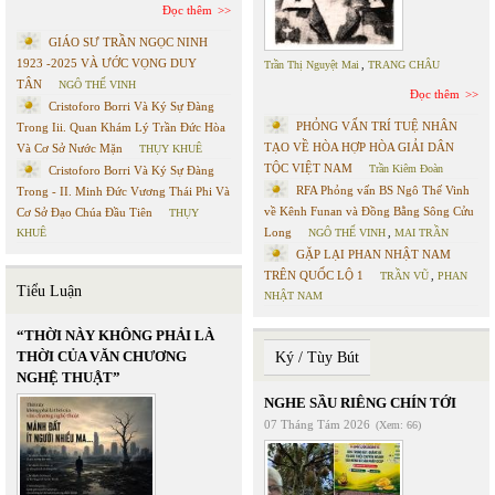
Đọc thêm
GIÁO SƯ TRẦN NGỌC NINH
1923 -2025 VÀ ƯỚC VỌNG DUY
Trần Thị Nguyệt Mai
,
TRANG CHÂU
TÂN
NGÔ THẾ VINH
Đọc thêm
Cristoforo Borri Và Ký Sự Đàng
PHỎNG VẤN TRÍ TUỆ NHÂN
Trong Iii. Quan Khám Lý Trần Đức Hòa
TẠO VỀ HÒA HỢP HÒA GIẢI DÂN
Và Cơ Sở Nước Mặn
THỤY KHUÊ
TỘC VIỆT NAM
Trần Kiêm Đoàn
Cristoforo Borri Và Ký Sự Đàng
RFA Phỏng vấn BS Ngô Thế Vinh
Trong - II. Minh Đức Vương Thái Phi Và
về Kênh Funan và Đồng Bằng Sông Cửu
Cơ Sở Đạo Chúa Đầu Tiên
THỤY
Long
KHUÊ
NGÔ THẾ VINH
,
MAI TRẦN
GẶP LẠI PHAN NHẬT NAM
TRÊN QUỐC LỘ 1
TRẦN VŨ
,
PHAN
Tiểu Luận
NHẬT NAM
“THỜI NÀY KHÔNG PHẢI LÀ
THỜI CỦA VĂN CHƯƠNG
Ký / Tùy Bút
NGHỆ THUẬT”
NGHE SẦU RIÊNG CHÍN TỚI
07 Tháng Tám 2026
(Xem: 66)