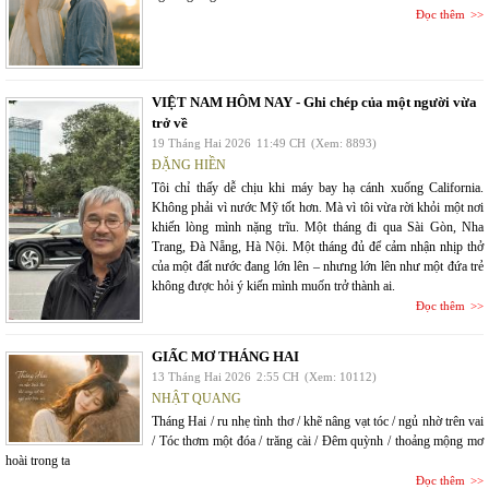
Đọc thêm
VIỆT NAM HÔM NAY - Ghi chép của một người vừa
trở về
19 Tháng Hai 2026
11:49 CH
(Xem: 8893)
ĐẶNG HIỀN
Tôi chỉ thấy dễ chịu khi máy bay hạ cánh xuống California.
Không phải vì nước Mỹ tốt hơn. Mà vì tôi vừa rời khỏi một nơi
khiến lòng mình nặng trĩu. Một tháng đi qua Sài Gòn, Nha
Trang, Đà Nẵng, Hà Nội. Một tháng đủ để cảm nhận nhịp thở
của một đất nước đang lớn lên – nhưng lớn lên như một đứa trẻ
không được hỏi ý kiến mình muốn trở thành ai.
Đọc thêm
GIẤC MƠ THÁNG HAI
13 Tháng Hai 2026
2:55 CH
(Xem: 10112)
NHẬT QUANG
Tháng Hai / ru nhẹ tình thơ / khẽ nâng vạt tóc / ngủ nhờ trên vai
/ Tóc thơm một đóa / trăng cài / Đêm quỳnh / thoảng mộng mơ
hoài trong ta
Đọc thêm