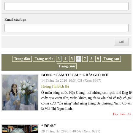
Email của bạn
Trang đầu
Trang trước
3
4
5
6
7
8
9
Trang sau
Trang cuối
BÔNG “CẨM TÚ CẦU” GIỮA GIÓ ĐỜI
14 Tháng Ba 2026
10:34 CH
(Xem: 8867)
Hoàng Thị Bích Hà
Ở miền sông nước Hậu Giang, nơi những con rạch nhỏ lặng lẽ
chảy qua vườn dừa, vườn khóm, người ta vẫn nhớ về một cô gái
có nụ cười “tỏa nắng” như nắng tháng Ba phương Nam. Cô tên
là Mai Thị Ngọc Linh.
Đọc thêm
“ Để dỏ”
28 Tháng Hai 2026
3:48 SA
(Xem: 9227)