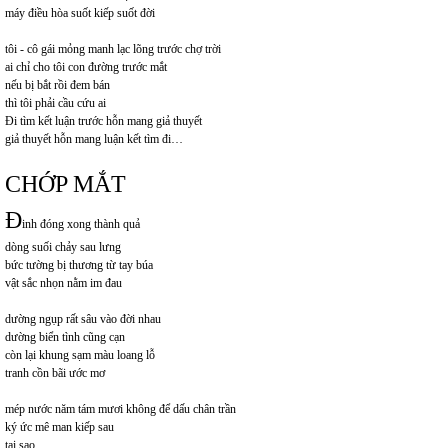
máy điều hòa suốt kiếp suốt đời
tôi - cô gái mỏng manh lạc lõng trước chợ trời
ai chỉ cho tôi con đường trước mắt
nếu bị bắt rồi đem bán
thì tôi phải cầu cứu ai
Đi tìm kết luận trước hỗn mang giả thuyết
giả thuyết hỗn mang luận kết tìm đi…
CHỚP MẮT
Đ
inh đóng xong thành quả
dòng suối chảy sau lưng
bức tường bị thương từ tay búa
vật sắc nhọn nằm im đau
dường ngụp rất sâu vào đời nhau
dường biển tình cũng cạn
còn lại khung sạm màu loang lỗ
tranh cồn bãi ước mơ
mép nước năm tám mươi không để dấu chân trần
ký ức mê man kiếp sau
tại sao