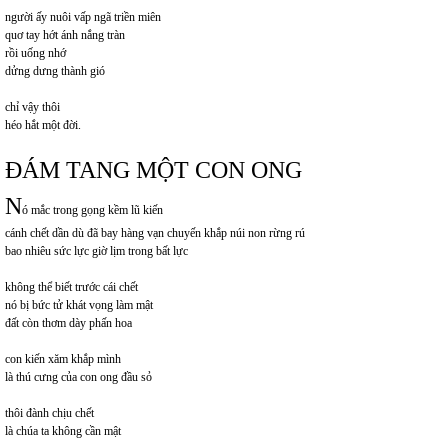
người ấy nuôi vấp ngã triền miên
quơ tay hớt ánh nắng tràn
rồi uống nhớ
dửng dưng thành gió
chỉ vậy thôi
héo hắt một đời.
ĐÁM TANG MỘT CON ONG
N
ó mắc trong gọng kềm lũ kiến
cánh chết dần dù đã bay hàng vạn chuyến khắp núi non rừng rú
bao nhiêu sức lực giờ lịm trong bất lực
không thể biết trước cái chết
nó bị bức tử khát vọng làm mật
đất còn thơm dày phấn hoa
con kiến xăm khắp mình
là thú cưng của con ong đầu sỏ
thôi đành chịu chết
là chúa ta không cần mật