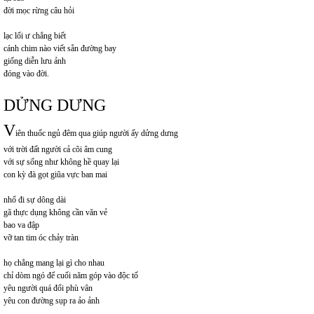
đời mọc rừng câu hỏi
lạc lối ư chẳng biết
cánh chim nào viết sẵn đường bay
giống diễn lưu ảnh
đóng vào đời.
DỬNG DƯNG
V
iên thuốc ngủ đêm qua giúp người ấy dửng dưng
với trời đất người cả cõi âm cung
với sự sống như không hề quay lại
con kỳ đà gọt giũa vực ban mai
nhổ đi sự dông dài
gã thực dụng không cần văn vẻ
bao va đập
vỡ tan tim óc chảy tràn
họ chẳng mang lại gì cho nhau
chỉ dòm ngó để cuối năm góp vào độc tố
yêu người quá đổi phù vân
yêu con đường sụp ra ảo ảnh