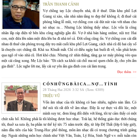
TRẦN THANH CẢNH
Vợ chồng tay Lộc chuyển nhà, đi ở thuê. Dân khu phố Lợi
Giang xì xào, sẵn nhà năm tầng to đẹp thế không ở, đi thuê cái
phòng bằng lỗ mũi, vợ chồng con cái đút nút vào với nhau cho
nó nhục ra… Nhưng Lộc không thấy nhục. Lộc vốn là công
nhân lắp ráp điện tử bên khu công nghiệp gần đó. Vợ ở nhà bán hàng online, nội trợ. Hai
con, một đứa lên năm một đứa lên ba đi nhà trẻ cả. Đời sống cũng ổn. Vợ chồng con cái dắt
nhau đi thuê căn phòng trong dãy trọ mãi cuối khu phố Lợi Giang, cách nhà cũ độ hai cây số
là chuyện cực chẳng đã. Khá xa. Khuất mắt. Chỉ có điều ngày hai buổi đi về, vẫn phải lượn
qua ngõ rẽ vào nhà cũ. Hơi khó chịu. Nhưng cứ nhìn thẳng, tăng ga xe máy phóng vèo qua
một cái cũng xong. Mẹ Lộc bảo: “Đi cách xa khỏi cái chỗ ma nó quen chốn ấy, cho yên ấm
gia đình”. Lộc nghe lời mẹ, lấy cái sự yên ấm gia đình con cái làm trọng.
Đọc thêm
C Ó N H Ữ N G B À I C A … N Ợ … T Ì N H
28 Tháng Hai 2026
3:32 SA
(Xem: 6309)
TRIỆU VŨ
Vốn âm nhạc của tôi không có bao nhiêu, nghèo nàn lắm. Có
thể nói tôi rất dốt về âm nhạc. Đây là sự thực và đôi lúc, một
mình suy tư, đem lòng đối diện với lòng, tôi tự cảm thấy có một
chút xấu hổ. Không phải là tôi không được học nhạc. Trái lại, hệ thống giáo dục thời chúng
tôi, thuở xa xưa ấy, ba phần tư thế kỷ tức 75 năm trước đây, từ lớp Đệ Thất (lớp 6 bây giờ),
năm đầu tiên của bậc Trung-Học phổ thông, môn âm nhạc đã có trong chương trình giảng
dạy. Ngoài những môn học chính như Việt Văn, Toán, Lý Hóa, Sinh Ngữ v.v. mỗi tuần còn