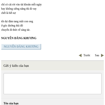
chỉ có cái rót vào tài khoản mỗi ngày
bay không siêng năng thì đi vay
chết là hết nợ
tôi dự đám tang một con ong
ở góc đường thủ đô
chuyến đi thức tế sáng tác.
NGUYỄN ĐĂNG KHƯƠNG
NGUYỄN ĐĂNG KHƯƠNG
Trước
Sau
Gửi ý kiến của bạn
Tên của bạn