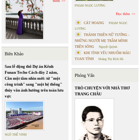
thêm
PHẠM NGỌC LƯƠNG
Đọc thêm
CÁT HOANG
PHẠM NGỌC
LƯƠNG
THÁNH THIÊN NỮ TƯỚNG -
NHỮNG NGƯỜI MẸ TRẦM MÌNH
TRÊN SÔNG
Nguyệt Quỳnh
KHI TÌNH YÊU NHUỐM MÀU
Biên Khảo
TOAN TÍNH
Hoàng Thị Bích Hà
Sau lễ động thổ Dự án Kênh
Funan Techo Cách đây 2 năm,
Phỏng Vấn
Cần một tầm nhìn mới: từ "một
công trình" sang "một hệ thống"
TRÒ CHUYỆN VỚI NHÀ THƠ
thủy văn ảnh hưởng trên toàn lưu
TRANG CHÂU
vực
NGÔ THẾ VINH