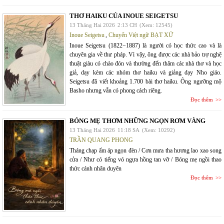
THƠ HAIKU CỦA INOUE SEIGETSU
13 Tháng Hai 2026
2:13 CH
(Xem: 12545)
Inoue Seigetsu
,
Chuyển Việt ngữ BẠT XỨ
Inoue Seigetsu (1822−1887) là người có học thức cao và là
chuyên gia về thư pháp. Vì vậy, ông được các nhà bảo trợ nghệ
thuật giàu có chào đón và thường đến thăm các nhà thơ và học
giả, dạy kèm các nhóm thơ haiku và giảng dạy Nho giáo.
Seigetsu đã viết khoảng 1.700 bài thơ haiku. Ông ngưỡng mộ
Basho nhưng vẫn có phong cách riêng.
Đọc thêm
BÓNG MẸ THƠM NHỮNG NGỌN RƠM VÀNG
13 Tháng Hai 2026
11:18 SA
(Xem: 10292)
TRẦN QUANG PHONG
Tháng chạp ấm áp ngọn đèn / Cơn mưa tha hương lao xao song
cửa / Như có tiếng vó ngựa hồng tan vỡ / Bóng mẹ ngồi thao
thức cánh nhân duyên
Đọc thêm