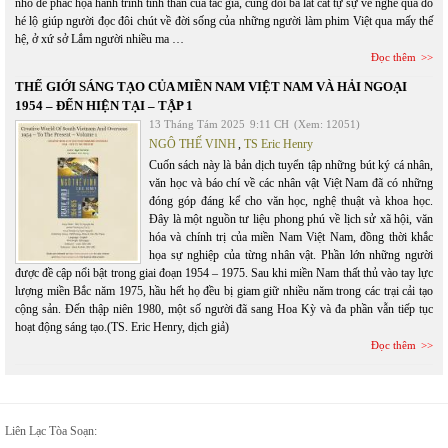
nhỏ để phác họa hành trình tinh thần của tác giả, cùng đôi ba lát cắt tự sự về nghề qua đó
hé lộ giúp người đọc đôi chút về đời sống của những người làm phim Việt qua mấy thế
hệ, ở xứ sở Lắm người nhiều ma …
Đọc thêm
THẾ GIỚI SÁNG TẠO CỦA MIỀN NAM VIỆT NAM VÀ HẢI NGOẠI
1954 – ĐẾN HIỆN TẠI – TẬP 1
13 Tháng Tám 2025
9:11 CH
(Xem: 12051)
NGÔ THẾ VINH
,
TS Eric Henry
Cuốn sách này là bản dịch tuyển tập những bút ký cá nhân,
văn học và báo chí về các nhân vật Việt Nam đã có những
đóng góp đáng kể cho văn học, nghệ thuật và khoa học.
Đây là một nguồn tư liệu phong phú về lịch sử xã hội, văn
hóa và chính trị của miền Nam Việt Nam, đồng thời khắc
họa sự nghiệp của từng nhân vật. Phần lớn những người
được đề cập nổi bật trong giai đoạn 1954 – 1975. Sau khi miền Nam thất thủ vào tay lực
lượng miền Bắc năm 1975, hầu hết họ đều bị giam giữ nhiều năm trong các trại cải tạo
cộng sản. Đến thập niên 1980, một số người đã sang Hoa Kỳ và đa phần vẫn tiếp tục
hoạt động sáng tạo.(TS. Eric Henry, dịch giả)
Đọc thêm
Liên Lạc Tòa Soạn: