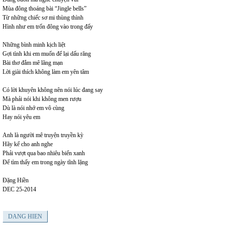
Mùa đông thoáng bài “Jingle bells”
Từ những chiếc sơ mi thùng thình
Hình như em trốn đông vào trong đấy
Những bình minh kịch liệt
Gợi tình khi em muốn để lại dấu răng
Bài thơ đắm mê lãng mạn
Lời giài thích không làm em yên tâm
Có lời khuyên không nên nói lúc đang say
Mà phải nói khi không men rượu
Dù là nói nhớ em vô cùng
Hay nói yêu em
Anh là người mê truyện truyền kỳ
Hãy kể cho anh nghe
Phải vượt qua bao nhiêu biển xanh
Để tìm thấy em trong ngày tĩnh lặng
Đặng Hiền
DEC 25-2014
DANG HIEN