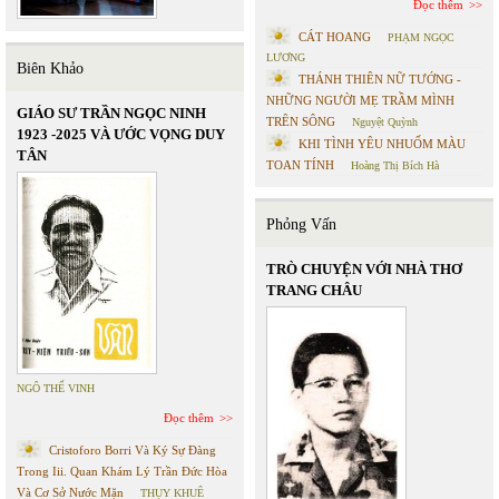
Đọc thêm
CÁT HOANG
PHẠM NGỌC
LƯƠNG
Biên Khảo
THÁNH THIÊN NỮ TƯỚNG -
NHỮNG NGƯỜI MẸ TRẦM MÌNH
GIÁO SƯ TRẦN NGỌC NINH
TRÊN SÔNG
Nguyệt Quỳnh
1923 -2025 VÀ ƯỚC VỌNG DUY
KHI TÌNH YÊU NHUỐM MÀU
TÂN
TOAN TÍNH
Hoàng Thị Bích Hà
Phỏng Vấn
TRÒ CHUYỆN VỚI NHÀ THƠ
TRANG CHÂU
NGÔ THẾ VINH
Đọc thêm
Cristoforo Borri Và Ký Sự Đàng
Trong Iii. Quan Khám Lý Trần Đức Hòa
Và Cơ Sở Nước Mặn
THỤY KHUÊ