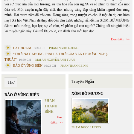
với sự mục rữa của môi trường, sự tha hóa của con người và số phận bi thảm của một
đứa trẻ. Một truyện ngắn đầy chất thơ, nhưng càng đẹp càng khiến người đọc rùng
mình. Hai mươi năm đã trôi qua. Dòng sông trong truyện có còn là một ẩn dụ của hôm
nay? Xã hội Việt Nam đã thay đổi đến đâu trước những vấn đề mà XÓM BỜ MƯƠNG
đặt ra: môi trường, bạo lực, sự vô cảm, và phẩm giá con người? Chúng tôi xin giới thiệu
lại truyện ngắn này. Câu trả lời, có lẽ, xin dành cho mỗi bạn đọc.
Đọc thêm
CÁT HOANG
3:34 CH
PHẠM NGỌC LƯƠNG
“THỜI NÀY KHÔNG PHẢI LÀ THỜI CỦA VĂN CHƯƠNG NGHỆ
THUẬT”
10:50 CH
MAI AN NGUYỄN ANH TUẤN
BÃO Ở VÙNG BIÊN
10:23 CH
PHAN THANH BÌNH
Truyện Ngắn
Thơ
XÓM BỜ MƯƠNG
BÃO Ở VÙNG BIÊN
PHAN
THANH
BÌNH
Đọc
thêm
PHẠM NGỌC LƯƠNG