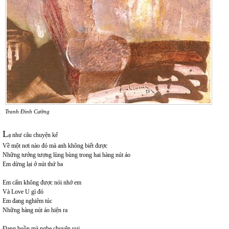
Tranh Đinh Cường
L
ạ như câu chuyện kể
Về một nơi nào đó mà anh không biết được
Những tưởng tượng lùng bùng trong hai hàng nút áo
Em dừng lại ở nút thứ ba
Em cấm không được nói nhớ em
Và Love U gì đó
Em đang nghiêm túc
Những hàng nút áo hiện ra
Đang buồn mà nghe chuyện vui