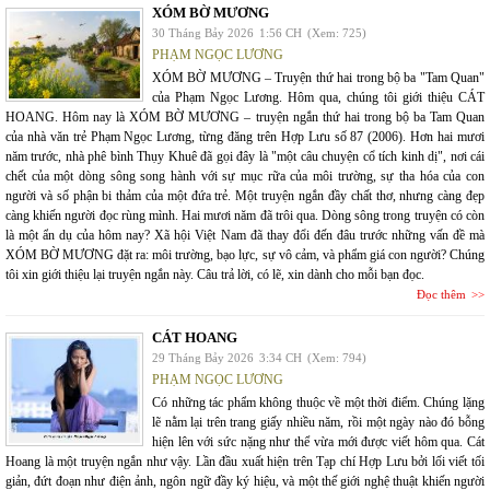
XÓM BỜ MƯƠNG
30 Tháng Bảy 2026
1:56 CH
(Xem: 725)
PHẠM NGỌC LƯƠNG
XÓM BỜ MƯƠNG – Truyện thứ hai trong bộ ba "Tam Quan"
của Phạm Ngọc Lương. Hôm qua, chúng tôi giới thiệu CÁT
HOANG. Hôm nay là XÓM BỜ MƯƠNG – truyện ngắn thứ hai trong bộ ba Tam Quan
của nhà văn trẻ Phạm Ngọc Lương, từng đăng trên Hợp Lưu số 87 (2006). Hơn hai mươi
năm trước, nhà phê bình Thụy Khuê đã gọi đây là "một câu chuyện cổ tích kinh dị", nơi cái
chết của một dòng sông song hành với sự mục rữa của môi trường, sự tha hóa của con
người và số phận bi thảm của một đứa trẻ. Một truyện ngắn đầy chất thơ, nhưng càng đẹp
càng khiến người đọc rùng mình. Hai mươi năm đã trôi qua. Dòng sông trong truyện có còn
là một ẩn dụ của hôm nay? Xã hội Việt Nam đã thay đổi đến đâu trước những vấn đề mà
XÓM BỜ MƯƠNG đặt ra: môi trường, bạo lực, sự vô cảm, và phẩm giá con người? Chúng
tôi xin giới thiệu lại truyện ngắn này. Câu trả lời, có lẽ, xin dành cho mỗi bạn đọc.
Đọc thêm
CÁT HOANG
29 Tháng Bảy 2026
3:34 CH
(Xem: 794)
PHẠM NGỌC LƯƠNG
Có những tác phẩm không thuộc về một thời điểm. Chúng lặng
lẽ nằm lại trên trang giấy nhiều năm, rồi một ngày nào đó bỗng
hiện lên với sức nặng như thể vừa mới được viết hôm qua. Cát
Hoang là một truyện ngắn như vậy. Lần đầu xuất hiện trên Tạp chí Hợp Lưu bởi lối viết tối
giản, đứt đoạn như điện ảnh, ngôn ngữ đầy ký hiệu, và một thế giới nghệ thuật khiến người