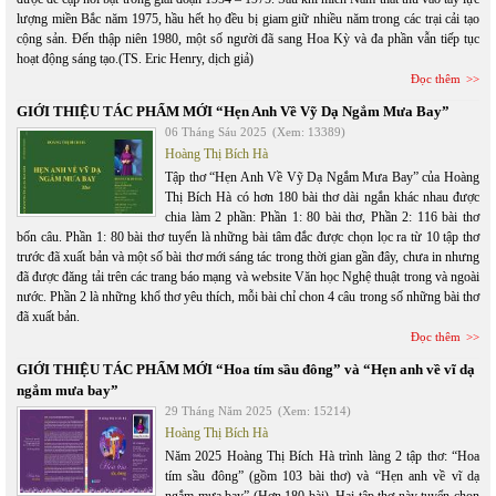
lượng miền Bắc năm 1975, hầu hết họ đều bị giam giữ nhiều năm trong các trại cải tạo
cộng sản. Đến thập niên 1980, một số người đã sang Hoa Kỳ và đa phần vẫn tiếp tục
hoạt động sáng tạo.(TS. Eric Henry, dịch giả)
Đọc thêm
GIỚI THIỆU TÁC PHẨM MỚI “Hẹn Anh Về Vỹ Dạ Ngắm Mưa Bay”
06 Tháng Sáu 2025
(Xem: 13389)
Hoàng Thị Bích Hà
Tập thơ “Hẹn Anh Về Vỹ Dạ Ngắm Mưa Bay” của Hoàng
Thị Bích Hà có hơn 180 bài thơ dài ngắn khác nhau được
chia làm 2 phần: Phần 1: 80 bài thơ, Phần 2: 116 bài thơ
bốn câu. Phần 1: 80 bài thơ tuyển là những bài tâm đắc được chọn lọc ra từ 10 tập thơ
trước đã xuất bản và một số bài thơ mới sáng tác trong thời gian gần đây, chưa in nhưng
đã được đăng tải trên các trang báo mạng và website Văn học Nghệ thuật trong và ngoài
nước. Phần 2 là những khổ thơ yêu thích, mỗi bài chỉ chon 4 câu trong số những bài thơ
đã xuất bản.
Đọc thêm
GIỚI THIỆU TÁC PHẨM MỚI “Hoa tím sầu đông” và “Hẹn anh về vĩ dạ
ngắm mưa bay”
29 Tháng Năm 2025
(Xem: 15214)
Hoàng Thị Bích Hà
Năm 2025 Hoàng Thị Bích Hà trình làng 2 tập thơ: “Hoa
tím sầu đông” (gồm 103 bài thơ) và “Hẹn anh về vĩ dạ