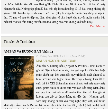
ngắm mưa bay” (Hơn 180 bài). Hai tập thơ này tuyển chọn
ra những bài thơ tâm đắc của Hoàng Thị Bích Hà trong 10 tập thơ đã xuất bản từ mấy
năm trước đây. Những tập gồm 50 bài, mỗi tập lọc ra khoảng 10-15 bài, trong những tập
gồm có 100 bài thơ lọc ra khoảng 15-20 bài. (Đây là 2 tập thơ cuối cùng khép lại việc in
thơ. Từ nay về sau tôi tiếp tục dành thời gian và tâm huyết cho truyện ngắn và tùy bút,
nếu bất chợt có cảm hứng thì vẫn làm thơ, đăng báo chứ không xuất bản nữa).
Đọc thêm
Tin sách & Trích đoạn
ÂM BẢN VÀ DƯƠNG BẢN (phần 1)
26 Tháng Sáu 2026
4:21 CH
(Xem: 2551)
MAI AN NGUYỄN ANH TUẤN
Âm bản & Dương bản (Négatif & Positif) – khái niệm có
gốc từ điện ảnh phim nhựa, còn gọi là phim điện ảnh hoặc
phim chiếu rạp, liên quan đến quy trình sản xuất phim có từ
buổi sơ sinh của Nghệ thuật Thứ Bảy - Nàng Tiên Út từ
cuối thế kỷ XIX (hiện phim nhựa và các loại máy quay máy
chiếu phim nhựa đã được đưa vào các Bảo tàng Điện ảnh),
cái quy trình mà nếu ai đó muốn tìm hiểu trên Google sẽ
không bao giờ có được thông tin đầy đủ… Nhưng, cuốn
sách này không đi sâu vào công nghệ Điện ảnh, chỉ mượn
khái niệm Âm bản & Dương bản như một cánh cửa ban đầu, một ký hiệu nghệ thuật