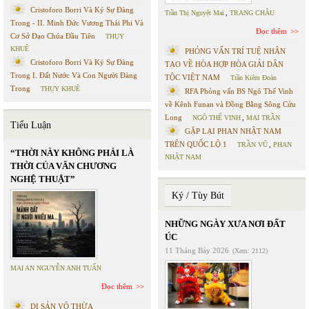
Cristoforo Borri Và Ký Sự Đàng
Trần Thị Nguyệt Mai
,
TRANG CHÂU
Trong - II. Minh Đức Vương Thái Phi Và
Đọc thêm
Cơ Sở Đạo Chúa Đầu Tiên
THỤY
KHUÊ
PHỎNG VẤN TRÍ TUỆ NHÂN
Cristoforo Borri Và Ký Sự Đàng
TẠO VỀ HÒA HỢP HÒA GIẢI DÂN
Trong I. Đất Nước Và Con Người Đàng
TỘC VIỆT NAM
Trần Kiêm Đoàn
Trong
THỤY KHUÊ
RFA Phỏng vấn BS Ngô Thế Vinh
về Kênh Funan và Đồng Bằng Sông Cửu
Long
NGÔ THẾ VINH
,
MAI TRẦN
Tiểu Luận
GẶP LẠI PHAN NHẬT NAM
TRÊN QUỐC LỘ 1
TRẦN VŨ
,
PHAN
“THỜI NÀY KHÔNG PHẢI LÀ
NHẬT NAM
THỜI CỦA VĂN CHƯƠNG
NGHỆ THUẬT”
Ký / Tùy Bút
NHỮNG NGÀY XƯA NƠI ĐẤT
ÚC
11 Tháng Bảy 2026
(Xem: 2112)
MAI AN NGUYỄN ANH TUẤN
Đọc thêm
DI SẢN VÔ THỪA