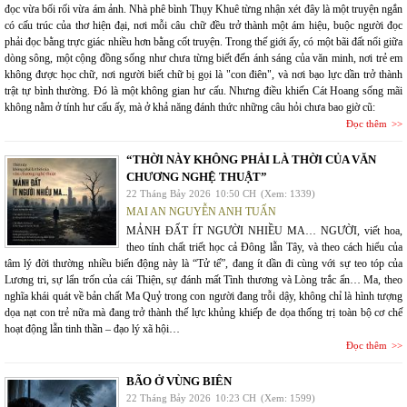
đọc vừa bối rối vừa ám ảnh. Nhà phê bình Thụy Khuê từng nhận xét đây là một truyện ngắn
có cấu trúc của thơ hiện đại, nơi mỗi câu chữ đều trở thành một ám hiệu, buộc người đọc
phải đọc bằng trực giác nhiều hơn bằng cốt truyện. Trong thế giới ấy, có một bãi đất nổi giữa
dòng sông, một cộng đồng sống như chưa từng biết đến ánh sáng của văn minh, nơi trẻ em
không được học chữ, nơi người biết chữ bị gọi là "con điên", và nơi bạo lực dần trở thành
trật tự bình thường. Đó là một không gian hư cấu. Nhưng điều khiến Cát Hoang sống mãi
không nằm ở tính hư cấu ấy, mà ở khả năng đánh thức những câu hỏi chưa bao giờ cũ:
Đọc thêm
“THỜI NÀY KHÔNG PHẢI LÀ THỜI CỦA VĂN
CHƯƠNG NGHỆ THUẬT”
22 Tháng Bảy 2026
10:50 CH
(Xem: 1339)
MAI AN NGUYỄN ANH TUẤN
MẢNH ĐẤT ÍT NGƯỜI NHIỀU MA… NGƯỜI, viết hoa,
theo tính chất triết học cả Đông lẫn Tây, và theo cách hiểu của
tâm lý đời thường nhiều biến động này là “Tử tế”, đang ít dần đi cùng với sự teo tóp của
Lương tri, sự lẩn trốn của cái Thiện, sự đánh mất Tình thương và Lòng trắc ẩn… Ma, theo
nghĩa khái quát về bản chất Ma Quỷ trong con người đang trỗi dậy, không chỉ là hình tượng
dọa nạt con trẻ nữa mà đang trở thành thế lực khủng khiếp đe dọa thống trị toàn bộ cơ chế
hoạt động lẫn tinh thần – đạo lý xã hội…
Đọc thêm
BÃO Ở VÙNG BIÊN
22 Tháng Bảy 2026
10:23 CH
(Xem: 1599)