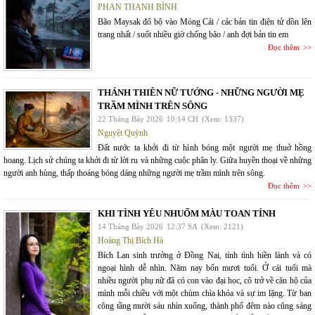
PHAN THANH BÌNH
Bão Maysak đổ bộ vào Móng Cái / các bản tin điện tử dồn lên
trang nhất / suốt nhiều giờ chống bão / anh đợi bản tin em
Đọc thêm
THÁNH THIÊN NỮ TƯỚNG - NHỮNG NGƯỜI MẸ
TRẦM MÌNH TRÊN SÔNG
22 Tháng Bảy 2026
10:14 CH
(Xem: 1337)
Nguyệt Quỳnh
Đất nước ta khởi đi từ hình bóng một người mẹ thuở hồng
hoang. Lịch sử chúng ta khởi đi từ lời ru và những cuộc phân ly. Giữa huyền thoại về những
người anh hùng, thấp thoáng bóng dáng những người mẹ trầm mình trên sông.
Đọc thêm
KHI TÌNH YÊU NHUỐM MÀU TOAN TÍNH
14 Tháng Bảy 2026
12:37 SA
(Xem: 2121)
Hoàng Thị Bích Hà
Bích Lan sinh trưởng ở Đồng Nai, tính tình hiền lành và có
ngoại hình dễ nhìn. Năm nay bốn mươi tuổi. Ở cái tuổi mà
nhiều người phụ nữ đã có con vào đại học, cô trở về căn hộ của
mình mỗi chiều với một chùm chìa khóa và sự im lặng. Từ ban
công tầng mười sáu nhìn xuống, thành phố đêm nào cũng sáng