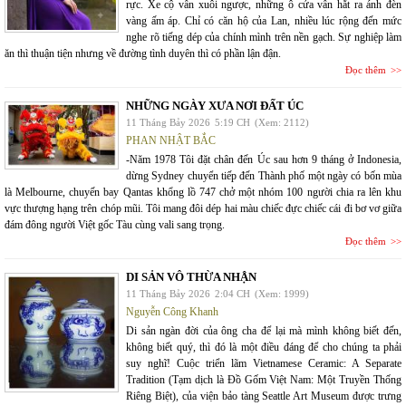
rực. Xe cộ vẫn xuôi ngược, những ô cửa vẫn hắt ra ánh đèn
vàng ấm áp. Chỉ có căn hộ của Lan, nhiều lúc rộng đến mức
nghe rõ tiếng dép của chính mình trên nền gạch. Sự nghiệp làm
ăn thì thuận tiện nhưng về đường tình duyên thì có phần lận đận.
Đọc thêm
NHỮNG NGÀY XƯA NƠI ĐẤT ÚC
11 Tháng Bảy 2026
5:19 CH
(Xem: 2112)
PHAN NHẬT BẮC
-Năm 1978 Tôi đặt chân đến Úc sau hơn 9 tháng ở Indonesia,
dừng Sydney chuyển tiếp đến Thành phố một ngày có bốn mùa
là Melbourne, chuyến bay Qantas khổng lồ 747 chở một nhóm 100 người chia ra lên khu
vực thượng hạng trên chóp mũi. Tôi mang đôi dép hai màu chiếc đực chiếc cái đi bơ vơ giữa
đám đông người Việt gốc Tàu cùng vali sang trọng.
Đọc thêm
DI SẢN VÔ THỪA NHẬN
11 Tháng Bảy 2026
2:04 CH
(Xem: 1999)
Nguyễn Công Khanh
Di sản ngàn đời của ông cha để lại mà mình không biết đến,
không biết quý, thì đó là một điều đáng để cho chúng ta phải
suy nghĩ! Cuộc triển lãm Vietnamese Ceramic: A Separate
Tradition (Tạm dịch là Đồ Gốm Việt Nam: Một Truyền Thống
Riêng Biệt), của viện bảo tàng Seattle Art Museum được trưng