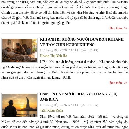
bày trong từ những năm qua, vẫn còn để lại một số đồ cổ Việt Nam tiêu biểu. Tôi đã tham
dự để giúp một số việc chuyển ngữ và một vài vấn đề tổ chức liên quan đến cộng đồng.
Chính trong dịp này, tôi có cơ hội tìm hiểu thêm về các viện bảo tàng và nhất là có dịp nghiên
cứu về đồ gốm Việt Nam mà trong bao nhiêu thế kỷ qua đã bị chính người Việt đặt vào một
địa vị quá thấp kém, khiến ít người ngó ngàng đến.
Đọc thêm
KHI ANH ĐI KHÔNG NGƯỜI ĐƯA ĐÓN KHI ANH
VỀ TÁM CHÍN NGƯỜI KHIÊNG
08 Tháng Bảy 2026
7:19 CH
(Xem: 2343)
Hoàng Thị Bích Hà
LTS: "Khi anh đi không người đưa đón – Khi anh về tám chín
người khiêng" là một truyện ngắn lay động về sự phản bội, sự trả giá và lòng vị tha. Không
lên án gay gắt, nhà văn Hoàng Thị Bích Hà để chính số phận nhân vật cất lên bài học về
nhân quả và giá trị của nghĩa tình tào khang. TCHL
Đọc thêm
CÁM ƠN ĐẤT NƯỚC HOA KỲ - THANK YOU,
AMERICA
08 Tháng Bảy 2026
5:41 CH
(Xem: 1955)
Trần Kiêm Đoàn
Sinh 1946, tôi rời Việt Nam năm 1982 – 36 tuổi – và sống tại
Mỹ từ đó cho đến bây giờ ở tuổi 80. Năm nay – 2026 – Mỹ kỷ niệm 250 năm ngày lập
quốc. Nhìn lại bản thân và gia đình mình, chúng tôi đã được sống trên đất nước này ngót