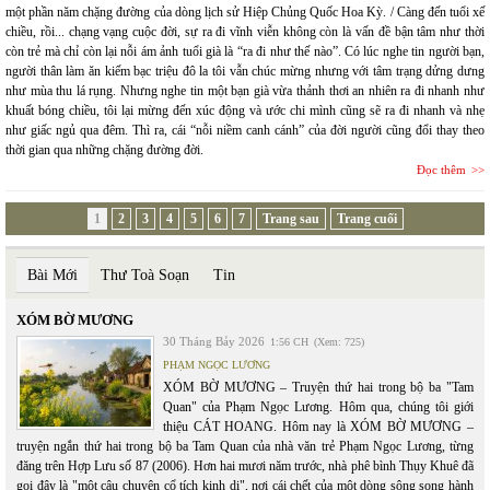
một phần năm chặng đường của dòng lịch sử Hiệp Chủng Quốc Hoa Kỳ. / Càng đến tuổi xế
chiều, rồi... chạng vạng cuộc đời, sự ra đi vĩnh viễn không còn là vấn đề bận tâm như thời
còn trẻ mà chỉ còn lại nỗi ám ảnh tuổi già là “ra đi như thế nào”. Có lúc nghe tin người bạn,
người thân làm ăn kiếm bạc triệu đô la tôi vẫn chúc mừng nhưng với tâm trạng dửng dưng
như mùa thu lá rụng. Nhưng nghe tin một bạn già vừa thảnh thơi an nhiên ra đi nhanh như
khuất bóng chiều, tôi lại mừng đến xúc động và ước chi mình cũng sẽ ra đi nhanh và nhẹ
như giấc ngủ qua đêm. Thì ra, cái “nỗi niềm canh cánh” của đời người cũng đổi thay theo
thời gian qua những chặng đường đời.
Đọc thêm
1
2
3
4
5
6
7
Trang sau
Trang cuối
Bài Mới
Thư Toà Soạn
Tin
XÓM BỜ MƯƠNG
30 Tháng Bảy 2026
1:56 CH
(Xem: 725)
PHẠM NGỌC LƯƠNG
XÓM BỜ MƯƠNG – Truyện thứ hai trong bộ ba "Tam
Quan" của Phạm Ngọc Lương. Hôm qua, chúng tôi giới
thiệu CÁT HOANG. Hôm nay là XÓM BỜ MƯƠNG –
truyện ngắn thứ hai trong bộ ba Tam Quan của nhà văn trẻ Phạm Ngọc Lương, từng
đăng trên Hợp Lưu số 87 (2006). Hơn hai mươi năm trước, nhà phê bình Thụy Khuê đã
gọi đây là "một câu chuyện cổ tích kinh dị", nơi cái chết của một dòng sông song hành