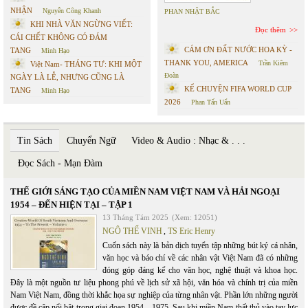
NHẬN
Nguyễn Công Khanh
PHAN NHẬT BẮC
KHI NHÀ VĂN NGỪNG VIẾT:
Đọc thêm
CÁI CHẾT KHÔNG CÓ ĐÁM
CÁM ƠN ĐẤT NƯỚC HOA KỲ -
TANG
Minh Hạo
THANK YOU, AMERICA
Trần Kiêm
Việt Nam- THÁNG TƯ: KHI MỘT
Đoàn
NGÀY LÀ LỄ, NHƯNG CŨNG LÀ
KỂ CHUYỆN FIFA WORLD CUP
TANG
Minh Hạo
2026
Phan Tấn Uẩn
Tin Sách
Chuyển Ngữ
Video & Audio : Nhạc & . . .
Đọc Sách - Mạn Đàm
THẾ GIỚI SÁNG TẠO CỦA MIỀN NAM VIỆT NAM VÀ HẢI NGOẠI
1954 – ĐẾN HIỆN TẠI – TẬP 1
13 Tháng Tám 2025
(Xem: 12051)
NGÔ THẾ VINH
,
TS Eric Henry
Cuốn sách này là bản dịch tuyển tập những bút ký cá nhân,
văn học và báo chí về các nhân vật Việt Nam đã có những
đóng góp đáng kể cho văn học, nghệ thuật và khoa học.
Đây là một nguồn tư liệu phong phú về lịch sử xã hội, văn hóa và chính trị của miền
Nam Việt Nam, đồng thời khắc họa sự nghiệp của từng nhân vật. Phần lớn những người
được đề cập nổi bật trong giai đoạn 1954 – 1975. Sau khi miền Nam thất thủ vào tay lực