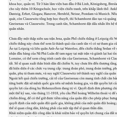
khoa học, quản trị. Từ 3 hàn lâm viện ban đầu ở Bá Linh, Königsberg, Bres
cho xây thêm 10 Kriegschule, học viện chiến tranh, trên khắp lãnh thổ: Ankl
Dantzig, Erfurt, Glogaw, Hanovre, Hersfeld, Neisse, Postdam và Munich. Nế
quát, còn Clausewitz tổng hợp học thuyết, thì Scharnhorst đào tạo và quảng
Gneisenau và Clausewitz. Trong canh tân, Scharnhorst đặt dấu nhấn lên hệ 
quân nhân.
Chưa đầy một thập niên sau trận Jena, quân Phổ chiến thắng ở Leipzig rồi W
chiến thắng này chưa thể xem là thành quả của canh tân vì có sự tham gia c
Áo tại Leipzig và liên quân Anh-Áo tại Waterloo, đến chiến thắng Sedan về 
nhận đầu hàng của Nã Phá Luân đệ tam ngay tại mặt trận và giành lại hai tỉn
Lorraine, có thể xem công trình canh tân của Gneisenau, Scharnhorst và Cla
tất. Số sĩ quan xuất thân bình dân đã chiếm ¾, tuy chưa lên đến thượng tầng
đã hiện diện ở các chức vụ trung cấp: trung đoàn phó, trung đoàn trưởng, 
quân, phụ tá tham mưu, và suy nghĩ Clausewitz trở thành suy nghĩ của quân
Ngoài kết quả chiến trường, cải tổ của Gneisenau còn mang tính chất căn bả
từng bước đặt sứ mệnh quốc gia trên sứ mệnh hoàng gia, và đặt quyền lợi củ
quyền lợi của dòng họ Hohenzollern đang trị vì. Quyết định đơn phương ch
một thế kỷ sau, vào tháng 11-1918, yêu cầu Phổ hoàng Wilhelm thoái vị để 
chiếm đóng, để có thể giữ được tiềm năng của quân đội cho phép phục hưng
quyết định của một quân đội quốc gia, không phải của một quân đội hoàng g
thể sĩ quan công dân, không phải của một tập thể sĩ quan thần dân.
Khái niệm quân đội công dân là khái niệm bảo vệ quyền lợi chung của đất n