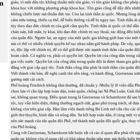
m
giáo, vì một dân tộc không thuần một tôn giáo, vì tôn giáo không cho phép
khoa học với những phương pháp khoa học. Tôn giáo cũng dễ đẩy đến nhữ
không chiến lược mà thuần đức tin. Còn lại tinh thần ái quốc. Nhưng lòng ái
cảm trừu tượng, thiếu cụ thể, dễ biến thiêng và dễ bị ngụy tạo. Tinh thần ái
tùy theo đạo đức chính trị của giới cầm quyền. Tinh thần ái quốc có thể dẫn
chán nản, bất mãn, ly khai, khi đạo đức chính trị suy thoái, tác động đến hi
của quân đội. Ngược lại, an nguy của một quốc gia không giới hạn vào một 
mà có thể có nhiều chính quyền kế tục nhau nắm giữ hành pháp. Do vậy, quâ
trị, độc lập với chính trị, để có thể giữ được sức mạnh tinh thần của quân độ
hoàn cảnh. Có nghĩa vụ, phải có quyền lợi. Quyền lợi của công dân trong xã
gia việc nước. Quyền lợi của công dân trong quân đội là được tham gia giữ 
đẳng với giai cấp quý tộc. Tinh thần công dân phải là tinh thần của quân đội
Viết thành văn bản, đề nghị canh tân nền tảng, và hành động, Gneisenau xứ
gương mặt cải cách.
Phổ hoàng Friedrich không tầm thường, đã chuẩn y. Nhiều lý lẽ viện dẫn P
chọn lựa vì cần tập hợp toàn dân, toàn quân, chống lại Nã Phá Luân. Giải t
sai, không quan trọng. Điều quan trọng là Gneisenau và Scharnhorst đã san 
tộc, tuy vẫn hiện diện, thăng thưởng ngạch trật, giao phó trọng trách, sẽ dự
không còn trên giai cấp. Hàn lâm viện danh tiếng Bá Linh mở cửa cho các sĩ
giới thợ thuyền, bình dân và nông dân. Sự kết hợp toàn dân, ở cùng một vị t
nên sức mạnh của tân quân đội Phổ, trở thành một quân đội quốc gia, thay v
của Phổ hoàng.
Cùng với Gneisenau, Scharnhorst bắt buộc tất cả các sĩ quan đều phải tốt n
quân sự, không còn sĩ quan chỉ có khả năng thuần trận mạc mà thiếu kiến t