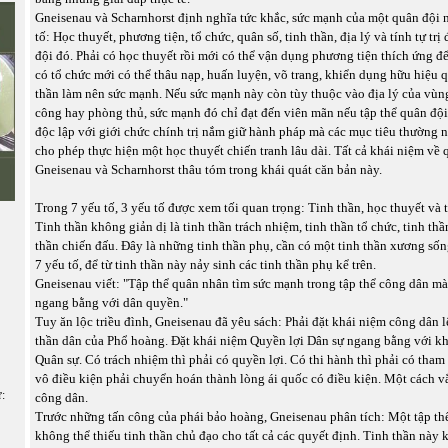
Gneisenau và Scharnhorst định nghĩa tức khắc, sức mạnh của một quân đội 
tố: Học thuyết, phương tiện, tổ chức, quân số, tinh thần, địa lý và tính tự trị
đội đó. Phải có học thuyết rồi mới có thể vận dụng phương tiện thích ứng để
có tổ chức mới có thể thâu nạp, huấn luyện, võ trang, khiển dụng hữu hiệu 
thần làm nên sức mạnh. Nếu sức mạnh này còn tùy thuộc vào địa lý của vùng
công hay phòng thủ, sức mạnh đó chỉ đạt đến viên mãn nếu tập thể quân đội 
độc lập với giới chức chính trị nắm giữ hành pháp mà các mục tiêu thường
cho phép thực hiện một học thuyết chiến tranh lâu dài. Tất cả khái niệm về 
Gneisenau và Scharnhorst thâu tóm trong khái quát căn bản này.
Trong 7 yếu tố, 3 yếu tố được xem tối quan trọng: Tinh thần, học thuyết và tí
Tinh thần không giản dị là tinh thần trách nhiệm, tinh thần tổ chức, tinh thầ
thần chiến đấu. Đây là những tinh thần phụ, cần có một tinh thần xương số
7 yếu tố, để từ tinh thần này nảy sinh các tinh thần phụ kể trên.
Gneisenau viết: "Tập thể quân nhân tìm sức mạnh trong tập thể công dân mà
ngang bằng với dân quyền."
Tuy ăn lộc triều đình, Gneisenau đã yêu sách: Phải đặt khái niệm công dân l
thần dân của Phổ hoàng. Đặt khái niệm Quyền lợi Dân sự ngang bằng với k
Quân sự. Có trách nhiệm thì phải có quyền lợi. Có thi hành thì phải có tham
vô điều kiện phải chuyển hoán thành lòng ái quốc có điều kiện. Một cách vắ
ữ:
công dân.
Trước những tấn công của phái bảo hoàng, Gneisenau phân tích: Một tập th
không thể thiếu tinh thần chủ đạo cho tất cả các quyết định. Tinh thần này 