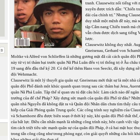
tranh. Clausewitz nổi tiếng với
xuyên được trích dẫn: "Chiến tr
dài của chính trị." Nhưng Claus
duy nhất một mệnh đề này, mà s
tập Cẩm nang Chiến tranh mà c
vẫn chưa được dịch sang tiếng V
lược.
Clausewitz không duy nhất. Au
Gneisenau, Gerhard von Scharnh
Moltke và Alfred von Schlieffen là những gương mặt đã cải cách quân đội P
này từ vị trí thảm bại trước quân Nã Phá Luân đến vị trí thống trị ở Âu châu 
19 sang đến đầu thế kỷ 20. Có thể kể thêm Hans von Seeckt, đã xây dựng 
đội Wehrmacht.
Clausewitz là một lý thuyết gia quân sự. Gneisenau mới thật sự là một nhà cả
quân đội Phổ đánh một khúc quanh quan trọng sau các thảm bại Jena, Auerst
quân Nã Phá Luân. Tập thể sĩ quan ưu tú đặt câu hỏi: Làm cách nào để ngăn
trướng của đế chế Pháp? Xây dựng sức mạnh của quân đội Phổ từ đâu? Nhữ
quân nhà Nguyễn đã không đặt ra và Quân đội Nhân dân chưa tìm thấy câu tr
hiếp của Giải Phóng quân Trung quốc. Các công trình suy nghiệm của Clau
và Scharnhorst đều được biên soạn ở thời kỳ này, khi quân đội Phổ thất thế,
của bất lực. Điều cần nhấn mạnh là những công trình này, bên cạnh việc tập
tìm cách triệt tiêu sức mạnh quân sự của quân đội Pháp, ở cả hai mặt học thu
trong tấn công cũng như trong phòng ngự, còn giải quyết những câu hỏi khái
bằng những giải đáp thực tế.