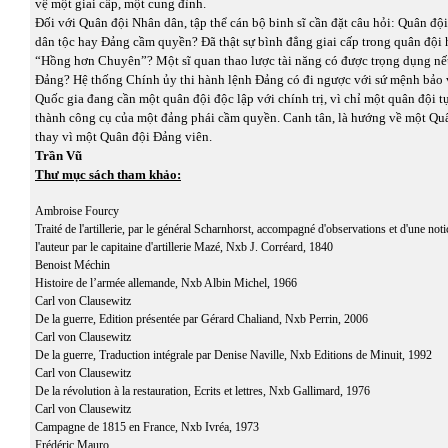
vệ một giai cấp, một cung đình.
Đối với Quân đội Nhân dân, tập thể cán bộ binh sĩ cần đặt câu hỏi: Quân độ
dân tộc hay Đảng cầm quyền? Đã thật sự bình đẳng giai cấp trong quân đội
“Hồng hơn Chuyên”? Một sĩ quan thao lược tài năng có được trọng dụng n
Đảng? Hệ thống Chính ủy thi hành lệnh Đảng có đi ngược với sứ mệnh bảo 
Quốc gia đang cần một quân đội độc lập với chính trị, vì chỉ một quân đội tự
thành công cụ của một đảng phái cầm quyền. Canh tân, là hướng về một Qu
thay vì một Quân đội Đảng viên.
Trần Vũ
Thư mục sách tham khảo:
Ambroise Fourcy
Traité de l'artillerie, par le général Scharnhorst, accompagné d'observations et d'une noti
l'auteur par le capitaine d'artillerie Mazé, Nxb J. Corréard, 1840
Benoist Méchin
Histoire de l’armée allemande, Nxb Albin Michel, 1966
Carl von Clausewitz
De la guerre, Edition présentée par Gérard Chaliand, Nxb Perrin, 2006
Carl von Clausewitz
De la guerre, Traduction intégrale par Denise Naville, Nxb Editions de Minuit, 1992
Carl von Clausewitz
De la révolution à la restauration, Ecrits et lettres, Nxb Gallimard, 1976
Carl von Clausewitz
Campagne de 1815 en France, Nxb Ivréa, 1973
Frédéric Mauro