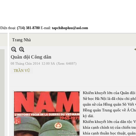
Điện thoại:
(714) 381-8780
E-mail:
tapchihopluu@aol.com
Trang Nhà
Quân đội Công dân
08 Tháng Chín 2014
12:00 SA
(Xem: 64697)
TRẦN VŨ
Khiếm khuyết lớn của Quân đội
Sử học Hà Nội là đã chịu chi ph
quân sử của Hồng quân Sô Viết 
Hồng quân Trung quốc về Á Châ
kỳ dài.
Khiếm khuyết lớn của dân tộc Vi
khía cạnh chính trị của chiến t
khía cạnh thuần học thuật, quân