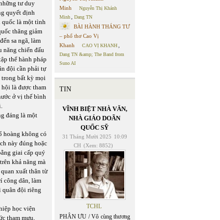
 những tư duy
Minh
Nguyễn Thị Khánh
ng quyết định
Minh
,
Dang TN
 quốc là một tình
BÀI HÀNH THÁNG TƯ
 quốc thăng giảm
– phổ thơ Cao Vị
 đến sa ngã, làm
Khanh
CAO VỊ KHANH
,
ệu năng chiến đấu
Dang TN &amp; The Band from
tập thể hành pháp
Suno AI
n đội cần phải tự
i trong bất kỳ mọi
 hội là được tham
TIN
nước ở vị thế bình
.
VĨNH BIỆT NHÀ VĂN,
ng đáng là một
NHÀ GIÁO DOÃN
QUỐC SỸ
hổ hoàng không có
31 Tháng Mười 2025
10:09
hích này đúng hoặc
CH
(Xem: 8852)
bằng giai cấp quý
a trên khả năng mà
 quan xuất thân từ
rí công dân, làm
ì quân đội riêng
TCHL
ghiệp học viện
PHÂN ƯU / Vô cùng thương
hức tham mưu,