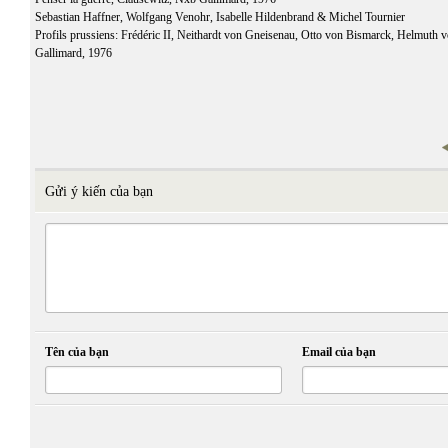
Sebastian Haffner, Wolfgang Venohr, Isabelle Hildenbrand & Michel Tournier
Profils prussiens: Frédéric II, Neithardt von Gneisenau, Otto von Bismarck, Helmuth
Gallimard, 1976
Gửi ý kiến của bạn
Tên của bạn
Email của bạn