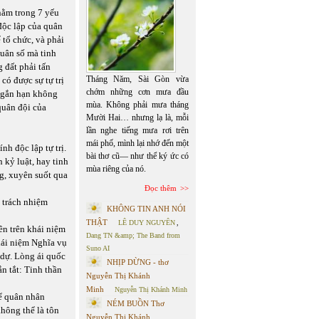
nằm trong 7 yếu
 độc lập của quân
 tổ chức, và phải
quân số mà tinh
 đất phải tấn
Tháng Năm, Sài Gòn vừa
có được sự tự trị
chớm những cơn mưa đầu
 ngắn hạn không
mùa. Không phải mưa tháng
quân đội của
Mười Hai… nhưng lạ là, mỗi
lần nghe tiếng mưa rơi trên
mái phố, mình lại nhớ đến một
nh độc lập tự trị.
bài thơ cũ— như thể ký ức có
n kỷ luật, hay tinh
mùa riêng của nó.
ng, xuyên suốt qua
Đọc thêm
 trách nhiệm
KHÔNG TIN ANH NÓI
THẬT
LÊ DUY NGUYÊN
,
ên trên khái niệm
Dang TN &amp; The Band from
hái niệm Nghĩa vụ
Suno AI
 dự. Lòng ái quốc
NHỊP DỪNG - thơ
n tắt: Tinh thần
Nguyễn Thị Khánh
Minh
Nguyễn Thị Khánh Minh
ể quân nhân
NÉM BUỒN Thơ
không thể là tôn
Nguyễn Thị Khánh