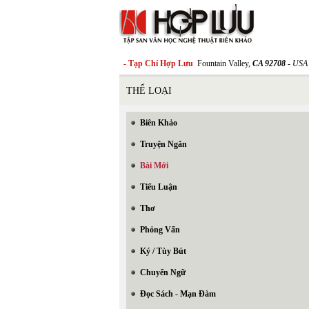
- Tạp Chí Hợp Lưu
Fountain Valley,
CA 92708
- USA
THỂ LOẠI
Biên Khảo
Truyện Ngắn
Bài Mới
Tiểu Luận
Thơ
Phỏng Vấn
Ký / Tùy Bút
Chuyển Ngữ
Đọc Sách - Mạn Đàm