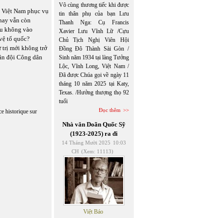
Vô cùng thương tiếc khi được
i Việt Nam phục vụ
tin thân phụ của bạn Lưu
 hay vẫn còn
Thanh Nga: Cụ Francis
ếu không vào
Xavier Lưu Vĩnh Lữ /Cựu
vệ tổ quốc?
Chủ Tịch Nghị Viên Hội
 trị mới không trở
Đồng Đô Thành Sài Gòn /
ân đội Công dân
Sinh năm 1934 tại làng Tưởng
Lộc, Vĩnh Long, Việt Nam /
Đã được Chúa gọi về ngày 11
tháng 10 năm 2025 tại Katy,
Texas. /Hưởng thượng thọ 92
tuổi
Đọc thêm
ce historique sur
Nhà văn Doãn Quốc Sỹ
(1923-2025) ra đi
14 Tháng Mười 2025
10:03
CH
(Xem: 11113)
Việt Báo