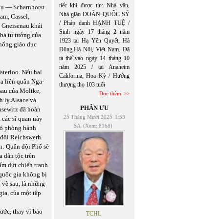
tiếc khi được tin: Nhà văn,
lau ― Scharnhorst
Nhà giáo DOÃN QUỐC SỸ
am, Cassel,
/ Pháp danh HẠNH TUỆ /
u Gneisenau khái
Sinh ngày 17 tháng 2 năm
 bá tư tưởng của
1923 tại Hạ Yên Quyết, Hà
thống giáo dục
Đông,Hà Nội, Việt Nam. Đã
tạ thế vào ngày 14 tháng 10
năm 2025 / tại Anaheim
aterloo. Nếu hai
California, Hoa Kỳ / Hưởng
ủa liên quân Nga-
thượng thọ 103 tuổi
sau của Moltke,
Đọc thêm
h lỵ Alsace và
PHÂN ƯU
usewitz đã hoàn
25 Tháng Mười 2025
1:53
, các sĩ quan này
SA
(Xem: 8168)
phó phòng hành
 đội Reichswerh.
n: Quân đội Phổ sẽ
a dân tộc trên
ấm dứt chiến tranh
quốc gia không bị
 về sau, là những
ia, của một tập
ước, thay vì bảo
TCHL