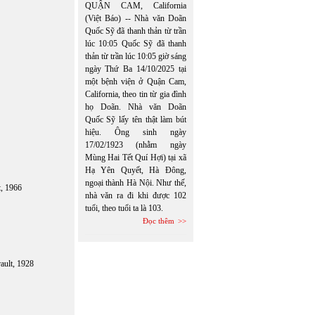
QUẬN CAM, California
(Việt Báo) -- Nhà văn Doãn
Quốc Sỹ đã thanh thản từ trần
lúc 10:05 Quốc Sỹ đã thanh
thản từ trần lúc 10:05 giờ sáng
ngày Thứ Ba 14/10/2025 tại
một bệnh viện ở Quận Cam,
California, theo tin từ gia đình
họ Doãn. Nhà văn Doãn
Quốc Sỹ lấy tên thật làm bút
hiệu. Ông sinh ngày
17/02/1923 (nhằm ngày
Mùng Hai Tết Quí Hợi) tại xã
Hạ Yên Quyết, Hà Đông,
ngoại thành Hà Nội. Như thế,
t, 1966
nhà văn ra đi khi được 102
tuổi, theo tuổi ta là 103.
Đọc thêm
ault, 1928