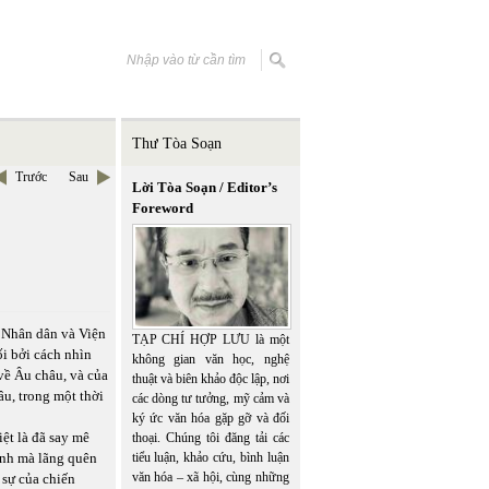
Thư Tòa Soạn
Trước
Sau
Lời Tòa Soạn / Editor’s
Foreword
 Nhân dân và Viện
TẠP CHÍ HỢP LƯU là một
ối bởi cách nhìn
không gian văn học, nghệ
về Âu châu, và của
thuật và biên khảo độc lập, nơi
u, trong một thời
các dòng tư tưởng, mỹ cảm và
ký ức văn hóa gặp gỡ và đối
ệt là đã say mê
thoại. Chúng tôi đăng tải các
ranh mà lãng quên
tiểu luận, khảo cứu, bình luận
văn hóa – xã hội, cùng những
 sự của chiến