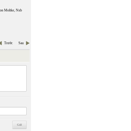
 von Moltke, Nxb
Trước
Sau