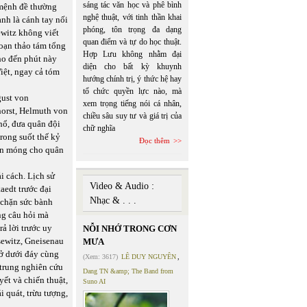
sáng tác văn học và phê bình
 mệnh đề thường
nghệ thuật, với tinh thần khai
anh là cánh tay nối
phóng, tôn trọng đa dạng
ewitz không viết
quan điểm và tự do học thuật.
oạn thảo tám tổng
Hợp Lưu không nhằm đại
ho đến phút này
diện cho bất kỳ khuynh
iệt, ngay cả tóm
hướng chính trị, ý thức hệ hay
tổ chức quyền lực nào, mà
gust von
xem trọng tiếng nói cá nhân,
orst, Helmuth von
chiều sâu suy tư và giá trị của
hổ, đưa quân đội
chữ nghĩa
trong suốt thế kỷ
Đọc thêm
nền móng cho quân
i cách. Lịch sử
Video & Audio :
aedt trước đại
Nhạc & . . .
 chặn sức bành
ng câu hỏi mà
ả lời trước uy
NỖI NHỚ TRONG CƠN
sewitz, Gneisenau
MƯA
 ở dưới đáy cùng
(Xem: 3617)
LÊ DUY NGUYÊN
,
 trung nghiên cứu
Dang TN &amp; The Band from
yết và chiến thuật,
Suno AI
 quát, trừu tượng,