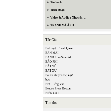
Tin Sách
Trích Đoạn
Video & Audio : Nhạc & . . .
TRANH VÀ ẢNH
Tác Giả
Bà Huyện Thanh Quan
BAN MAI
BAND from Suno AI
BẢO PHI
BÁT VŨ
BẠT XỨ
Bạt xứ chuyển việt ngữ
bbc
BBC Tiếng Việt
Beacon Press-Boston
BIỂN CÁT
BÌNH ĐỊA MỘC
Bồ Tùng Linh
Tìm đọc
Brian Ascalon Roley
Bruno Corty