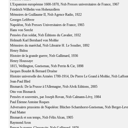
L'Expansion européenne 1600-1870, Nxb Presses universitaires de France, 1967
Friedrich Wilhelm von Hohenzollern
Mémoires de Guillaume II, Nxb Agence Radio, 1922
Georges Lefèbvre
Napoléon, Nxb Presses Universitaires de France, 1965
Hans von Seeckt
Pensées d'un soldat, Nxb Éditions du Cavalier, 1932
Helmuth Karl Bernhard von Moltke
Mémoires du maréchal, Nxb Librairie H. Le Soudier, 1892
Henry Bidou
Histoire de la grande guerre, Nxb Gallimard, 1936
Henry Houssaye
1815, Wellington, Gneisenau, Nxb Perrin & Cie, 1898
Jacques Boudet & Bernard Druène
Histoire universelle des Armées 1700-1914, De Pierre Le Grand à Moltke, Nxb Laffon
Jean-Paul Bled
Bismarck: De la Prusse à l'Allemagne, Nxb Alvik Editions, 2005
Otto von Bismarck
Pensées et souvenirs, par Joseph Rovan, Nxb Calmann-Lévy, 1984
Paul Étienne Antoine Roques
Adversaires prussiens de Napoléon: Blücher-Scharnhorst-Gneisenau, Nxb Berger-Levr
Paul Matter
Bismarck et son temps, Nxb Félix Alcan, 1905
Raymond Aron
Penser la guerre, Clausewitz, Nxb Gallimard, 1976