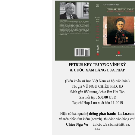
Bùi Hoàng Linh
BÙI HOẰNG VỊ
BÙI NGỌC KHÔI
Bùi Ngọc Khôi chuyển ngữ
Bùi Thanh Xuân
BÙI VĨNH PHÚC
PETRUS KEY TRƯƠNG VĨNH KÝ
& CUỘC XÂM LĂNG CỦA PHÁP
(Biên khảo sử học Việt Nam xã hội văn hóa.)
Tác giả VŨ NGỰ CHIÊU PhD, JD
Sách gần 850 trang / chia làm Hai Tập
Gía mỗi tập :
$30.00
USD
Tạp chí Hợp-Lưu xuất bản 11-2019
Hiện có bán qua
hệ thống phát hành:
LuLu.com
và trên phần tìm kiếm (search) thì đánh vào hàng ch
Chieu Ngu Vu
thì các tựa sách sẽ hiện ra.
***