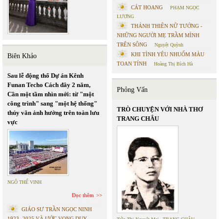
CÁT HOANG
PHẠM NGỌC
LƯƠNG
THÁNH THIÊN NỮ TƯỚNG -
NHỮNG NGƯỜI MẸ TRẦM MÌNH
TRÊN SÔNG
Nguyệt Quỳnh
KHI TÌNH YÊU NHUỐM MÀU
Biên Khảo
TOAN TÍNH
Hoàng Thị Bích Hà
Sau lễ động thổ Dự án Kênh
Funan Techo Cách đây 2 năm,
Phỏng Vấn
Cần một tầm nhìn mới: từ "một
công trình" sang "một hệ thống"
TRÒ CHUYỆN VỚI NHÀ THƠ
thủy văn ảnh hưởng trên toàn lưu
TRANG CHÂU
vực
NGÔ THẾ VINH
Đọc thêm
GIÁO SƯ TRẦN NGỌC NINH
1923 -2025 VÀ ƯỚC VỌNG DUY