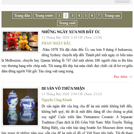
Trang đầu
Trang trước
1
2
3
4
5
6
7
Trang sau
Trang cuối
NHỮNG NGÀY XƯA NƠI ĐẤT ÚC
11 Tháng Bảy 2026
5:19 CH
(Xem: 2218)
PHAN NHẬT BẮC
-Năm 1978 Tôi đặt chân đến Úc sau hơn 9 tháng ở Indonesia,
dừng Sydney chuyển tiếp đến Thành phố một ngày có bốn mùa
là Melbourne, chuyến bay Qantas khổng lồ 747 chở một nhóm 100 người chia ra lên khu
vực thượng hạng trên chóp mũi. Tôi mang đôi dép hai màu chiếc đực chiếc cái đi bơ vơ giữa
đám đông người Việt gốc Tàu cùng vali sang trọng.
Đọc thêm
DI SẢN VÔ THỪA NHẬN
11 Tháng Bảy 2026
2:04 CH
(Xem: 2112)
Nguyễn Công Khanh
Di sản ngàn đời của ông cha để lại mà mình không biết đến,
không biết quý, thì đó là một điều đáng để cho chúng ta phải
suy nghĩ! Cuộc triển lãm Vietnamese Ceramic: A Separate
Tradition (Tạm dịch là Đồ Gốm Việt Nam: Một Truyền Thống
Riêng Biệt), của viện bảo tàng Seattle Art Museum được trưng
bày trong từ những năm qua, vẫn còn để lại một số đồ cổ Việt Nam tiêu biểu. Tôi đã tham