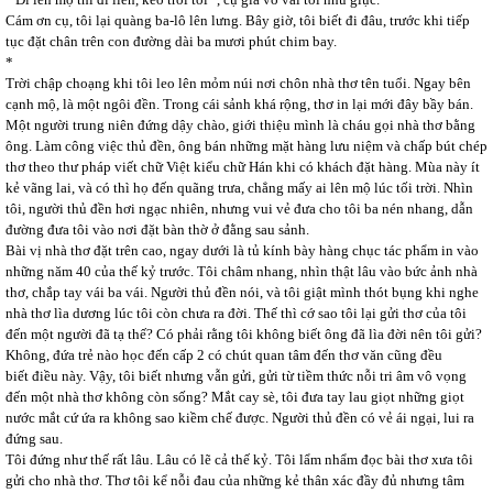
Cám ơn cụ, tôi lại quàng ba-lô lên lưng. Bây giờ, tôi biết đi đâu, trước khi tiếp
tục đặt chân trên con đường dài ba mươi phút chim bay.
*
Trời chập choạng khi tôi leo lên mỏm núi nơi chôn nhà thơ tên tuổi. Ngay bên
cạnh mộ, là một ngôi đền. Trong cái sảnh khá rộng, thơ in lại mới đây bầy bán.
Một người trung niên đứng dậy chào, giới thiệu mình là cháu gọi nhà thơ bằng
ông. Làm công việc thủ đền, ông bán những mặt hàng lưu niệm và chấp bút chép
thơ theo thư pháp viết chữ Việt kiểu chữ Hán khi có khách đặt hàng. Mùa này ít
kẻ vãng lai, và có thì họ đến quãng trưa, chẳng mấy ai lên mộ lúc tối trời. Nhìn
tôi, người thủ đền hơi ngạc nhiên, nhưng vui vẻ đưa cho tôi ba nén nhang, dẫn
đường đưa tôi vào nơi đặt bàn thờ ở đằng sau sảnh.
Bài vị nhà thơ đặt trên cao, ngay dưới là tủ kính bày hàng chục tác phẩm in vào
những năm 40 của thế kỷ trước. Tôi châm nhang, nhìn thật lâu vào bức ảnh nhà
thơ, chắp tay vái ba vái. Người thủ đền nói, và tôi giật mình thót bụng khi nghe
nhà thơ lìa dương lúc tôi còn chưa ra đời. Thế thì cớ sao tôi lại gửi thơ của tôi
đến một người đã tạ thế? Có phải rằng tôi không biết ông đã lìa đời nên tôi gửi?
Không, đứa trẻ nào học đến cấp 2 có chút quan tâm đến thơ văn cũng đều
biết điều này. Vậy, tôi biết nhưng vẫn gửi, gửi từ tiềm thức nỗi tri âm vô vọng
đến một nhà thơ không còn sống? Mắt cay sè, tôi đưa tay lau giọt những giọt
nước mắt cứ ứa ra không sao kiềm chế được. Người thủ đền có vẻ ái ngại, lui ra
đứng sau.
Tôi đứng như thế rất lâu. Lâu có lẽ cả thế kỷ. Tôi lẩm nhẩm đọc bài thơ xưa tôi
gửi cho nhà thơ. Thơ tôi kể nỗi đau của những kẻ thân xác đầy đủ nhưng tâm