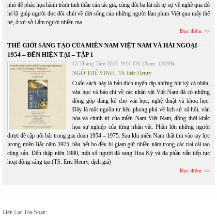
nhỏ để phác họa hành trình tinh thần của tác giả, cùng đôi ba lát cắt tự sự về nghề qua đó
hé lộ giúp người đọc đôi chút về đời sống của những người làm phim Việt qua mấy thế
hệ, ở xứ sở Lắm người nhiều ma …
Đọc thêm
THẾ GIỚI SÁNG TẠO CỦA MIỀN NAM VIỆT NAM VÀ HẢI NGOẠI
1954 – ĐẾN HIỆN TẠI – TẬP 1
13 Tháng Tám 2025
9:11 CH
(Xem: 12099)
NGÔ THẾ VINH
,
TS Eric Henry
Cuốn sách này là bản dịch tuyển tập những bút ký cá nhân,
văn học và báo chí về các nhân vật Việt Nam đã có những
đóng góp đáng kể cho văn học, nghệ thuật và khoa học.
Đây là một nguồn tư liệu phong phú về lịch sử xã hội, văn
hóa và chính trị của miền Nam Việt Nam, đồng thời khắc
họa sự nghiệp của từng nhân vật. Phần lớn những người
được đề cập nổi bật trong giai đoạn 1954 – 1975. Sau khi miền Nam thất thủ vào tay lực
lượng miền Bắc năm 1975, hầu hết họ đều bị giam giữ nhiều năm trong các trại cải tạo
cộng sản. Đến thập niên 1980, một số người đã sang Hoa Kỳ và đa phần vẫn tiếp tục
hoạt động sáng tạo.(TS. Eric Henry, dịch giả)
Đọc thêm
Liên Lạc Tòa Soạn: