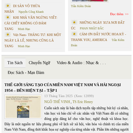
DI SẢN VÔ THỪA
Trần Kiêm Đoàn
NHẬN
Nguyễn Công Khanh
Đọc thêm
KHI NHÀ VĂN NGỪNG VIẾT:
NHỮNG NGÀY XƯA NƠI ĐẤT
CÁI CHẾT KHÔNG CÓ ĐÁM
ÚC
PHAN NHẬT BẮC
TANG
Minh Hạo
CÁM ƠN ĐẤT NƯỚC HOA KỲ -
Việt Nam- THÁNG TƯ: KHI MỘT
THANK YOU, AMERICA
Trần Kiêm
NGÀY LÀ LỄ, NHƯNG CŨNG LÀ
Đoàn
TANG
Minh Hạo
Tin Sách
Chuyển Ngữ
Video & Audio : Nhạc & . . .
Đọc Sách - Mạn Đàm
THẾ GIỚI SÁNG TẠO CỦA MIỀN NAM VIỆT NAM VÀ HẢI NGOẠI
1954 – ĐẾN HIỆN TẠI – TẬP 1
13 Tháng Tám 2025
(Xem: 12099)
NGÔ THẾ VINH
,
TS Eric Henry
Cuốn sách này là bản dịch tuyển tập những bút ký cá nhân,
văn học và báo chí về các nhân vật Việt Nam đã có những
đóng góp đáng kể cho văn học, nghệ thuật và khoa học.
Đây là một nguồn tư liệu phong phú về lịch sử xã hội, văn hóa và chính trị của miền
Nam Việt Nam, đồng thời khắc họa sự nghiệp của từng nhân vật. Phần lớn những người