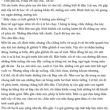
“ Tính phá hả, ở đâu tới zậy cha... Đi đi!”
Tôi rảo bước theo phía tay tên bảo vệ chợ chỉ, chẳng biết đi đâu. Lát sau, tôi gặp
một tốp trẻ đi học về, cổ quàng khăn đỏ, miệng nói cười. Bình tĩnh lại, tôi giang
tay ngăn đường, miệng hỏi:
“ Mấy cháu có biết ghềnh V ở hướng nào không? “
Bọn trẻ ngơ ngác nhìn tôi rồi ù té bỏ chạy. Chúng la làng, chắc thằng cha này
điên, bay ơi. Một đứa trai gầy lênh khênh cúi xuống lượm đá rồi thẳng tay ném
về phía tôi. Những đứa khác bắt chước. Gạch đá bay rào rào.
Tôi cắm đầu chạy.
Một lát sau, tôi định thần, nhưng vẫn chẳng hiểu cớ sự gì ở cái thị trấn quạnh hiu
này khi hỏi đường đi ghềnh V. Hẳn ghềnh ở ven biển. Vậy tôi cứ nhắm hướng
đông, hướng ra biển, đến gần ghềnh rồi sau sẽ tính. Nhìn đồng hồ tay, tôi ước
còn ít ra là hai, ba giờ trước khi trời tối. Rảo bước, tôi rẽ vào con đường đất men
những thửa ruộng cằn nay đầy cuống rạ trỏng trơ, im ắng, ngơ ngác trong mùa
gặt đã tàn . Xa xa, núi nhô cao, xanh rì. Gió lên, những cơn gió mát rượi bất ngờ
vuốt ve. Nhưng nắng vẫn ập xuống, vẫn chói chan, không khoan nhượng.
Cứ thế, tôi đi trên bước đường tìm cái Đẹp cứu rỗi. Như con lạc đà trong sa mạc
chong mắt tìm sau những đụn cát bóng nước hư thực khôn lường. Cứ thế, tôi đi
về phía trước, nhưng chẳng biết đến đâu. Chờ phép lạ cho gặp một con người
bằng da bằng thịt sẽ đáp câu tôi hỏi, tôi thầm khấn vong linh những kẻ đã khuất
bóng nhân gian. Đến gần chân núi, phép lạ hiển hiện. Một cụ già dựa lưng thân
một cây cổ thụ, tay cầm roi tre, chăn một con trâu đang gặm đám cỏ còn chút
tươi xanh gần đó.
Tôi cởi ba-lô nay nặng như đá, đến gần. Cụ già giương cặp mắt hấp háy nhìn tôi,