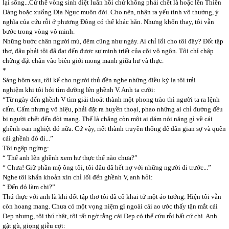
lại sống...Cứ thế vòng sinh diệt luân hồi chứ không phải chết là hoặc lên Thiên
Đàng hoặc xuống Địa Ngục muôn đời. Cho nên, nhận ra yếu tính vô thường, ý
nghĩa của cứu rỗi ở phương Đông có thể khác hẳn. Nhưng khốn thay, tôi vẫn
bước trong vòng vô minh.
Những bước chân người mù, đêm cũng như ngày. Ai chỉ lối cho tôi đây? Đốt tập
thơ, đâu phải tôi đã đạt đến được sự minh triết của cõi vô ngôn. Tôi chỉ chập
chững đặt chân vào biên giới mong manh giữa hư và thực.
*
Sáng hôm sau, tôi kể cho người thủ đền nghe những điều kỳ lạ tôi trải
nghiệm khi tôi hỏi tìm đường lên ghềnh V. Anh ta cười:
“Từ ngày đến ghềnh V tìm giải thoát thành một phong trào thì người ta ra lệnh
cấm. Cấm nhưng vô hiệu, phải đặt ra huyền thoại, phao những ai chỉ đường đều
bị người chết đến đòi mạng. Thế là chẳng còn một ai dám nói năng gì về cái
ghềnh oan nghiệt đó nữa. Cứ vậy, riết thành truyền thống để dân gian sợ và quên
cái ghềnh đó đi...”
Tôi ngập ngừng:
“ Thế anh lên ghềnh xem hư thực thế nào chưa?”
“ Chưa! Giữ phần mộ ông tôi, tôi đâu đã hết nợ với những người đi trước...”
Nghe tôi khẩn khoản xin chỉ lối đến ghềnh V, anh hỏi:
“ Đến đó làm chi?”
Thú thực với anh là khi đốt tập thơ tôi đã cố khai tử một ảo tưởng. Hiện tôi vẫn
còn hoang mang. Chưa có một vọng niệm gì ngoài cái ao ước thấy tận mắt cái
Đẹp nhưng, tôi thú thật, tôi rất ngờ rằng cái Đẹp có thể cứu rỗi bất cứ chi. Anh
gật gù, giọng giễu cợt: