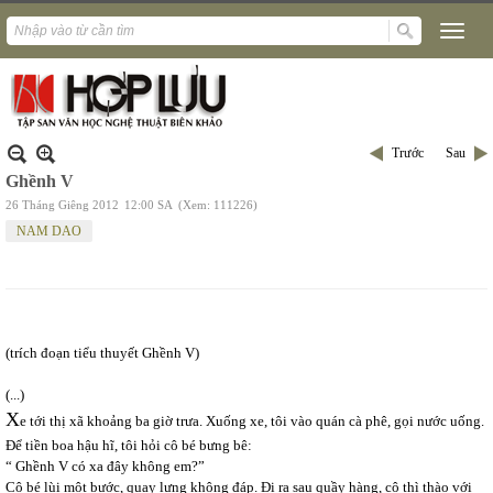
Trước
Sau
Ghềnh V
26 Tháng Giêng 2012
12:00 SA
(Xem: 111226)
NAM DAO
(trích đoạn tiểu thuyết Ghềnh V)
(...)
X
e tới thị xã khoảng ba giờ trưa. Xuống xe, tôi vào quán cà phê, gọi nước uống.
Để tiền boa hậu hĩ, tôi hỏi cô bé bưng bê:
“ Ghềnh V có xa đây không em?”
Cô bé lùi một bước, quay lưng không đáp. Đi ra sau quầy hàng, cô thì thào với