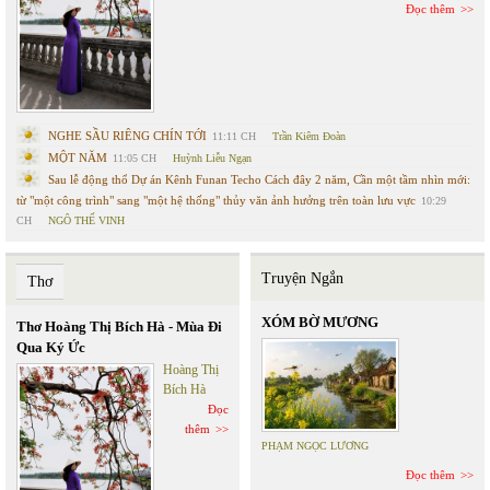
Đọc thêm
NGHE SẦU RIÊNG CHÍN TỚI
11:11 CH
Trần Kiêm Đoàn
MỘT NĂM
11:05 CH
Huỳnh Liễu Ngạn
Sau lễ động thổ Dự án Kênh Funan Techo Cách đây 2 năm, Cần một tầm nhìn mới:
từ "một công trình" sang "một hệ thống" thủy văn ảnh hưởng trên toàn lưu vực
10:29
CH
NGÔ THẾ VINH
Truyện Ngắn
Thơ
XÓM BỜ MƯƠNG
Thơ Hoàng Thị Bích Hà - Mùa Đi
Qua Ký Ức
Hoàng Thị
Bích Hà
Đọc
thêm
PHẠM NGỌC LƯƠNG
Đọc thêm