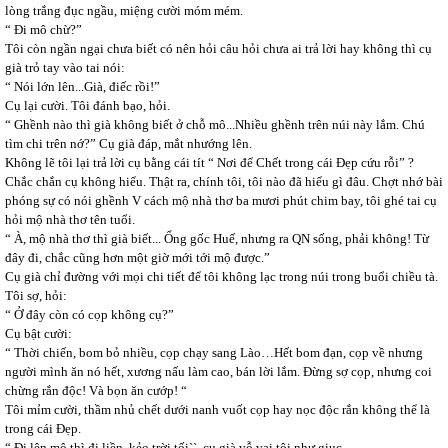
lòng trắng đục ngầu, miệng cười móm mém.
“ Đi mô chừ?”
Tôi còn ngần ngại chưa biết có nên hỏi câu hỏi chưa ai trả lời hay không thì cụ
già trỏ tay vào tai nói:
“ Nói lớn lên...Già, điếc rồi!”
Cụ lại cười. Tôi đánh bạo, hỏi.
“ Ghềnh nào thì già không biết ở chỗ mô...Nhiều ghềnh trên núi này lắm. Chú
tìm chi trên nớ?” Cụ già đáp, mắt nhướng lên.
Không lẽ tôi lại trả lời cụ bằng cái tít “ Nơi để Chết trong cái Đẹp cứu rỗi” ?
Chắc chắn cụ không hiểu. Thật ra, chính tôi, tôi nào đã hiểu gì đâu. Chợt nhớ bài
phóng sự có nói ghềnh V cách mộ nhà thơ ba mươi phút chim bay, tôi ghé tai cụ
hỏi mộ nhà thơ tên tuổi.
“ À, mộ nhà thơ thì già biết... Ổng gốc Huế, nhưng ra QN sống, phải không! Từ
đây đi, chắc cũng hơn một giờ mới tới mộ được.”
Cụ già chỉ đường với mọi chi tiết để tôi không lạc trong núi trong buổi chiều tà.
Tôi sợ, hỏi:
“ Ở đây còn có cọp không cụ?”
Cụ bật cười:
“ Thời chiến, bom bỏ nhiều, cọp chạy sang Lào…Hết bom đạn, cọp về nhưng
người mình ăn nó hết, xương nấu làm cao, bán lời lắm. Đừng sợ cọp, nhưng coi
chừng rắn độc! Và bọn ăn cướp! “
Tôi mỉm cười, thầm nhủ chết dưới nanh vuốt cọp hay nọc độc rắn không thể là
trong cái Đẹp.
“ Đi lên mộ thì đi liền, kẻo trời tối``, cụ già vỗ vai tôi như giục.