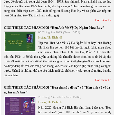
được đề cập nổi bật trong giai đoạn 1954 – 1975. Sau khi miền Nam thất thủ vào tay lực
lượng miền Bắc năm 1975, hầu hết họ đều bị giam giữ nhiều năm trong các trại cải tạo
cộng sản. Đến thập niên 1980, một số người đã sang Hoa Kỳ và đa phần vẫn tiếp tục
hoạt động sáng tạo.(TS. Eric Henry, dịch giả)
Đọc thêm
GIỚI THIỆU TÁC PHẨM MỚI “Hẹn Anh Về Vỹ Dạ Ngắm Mưa Bay”
06 Tháng Sáu 2025
(Xem: 13451)
Hoàng Thị Bích Hà
Tập thơ “Hẹn Anh Về Vỹ Dạ Ngắm Mưa Bay” của Hoàng
Thị Bích Hà có hơn 180 bài thơ dài ngắn khác nhau được
chia làm 2 phần: Phần 1: 80 bài thơ, Phần 2: 116 bài thơ
bốn câu. Phần 1: 80 bài thơ tuyển là những bài tâm đắc được chọn lọc ra từ 10 tập thơ
trước đã xuất bản và một số bài thơ mới sáng tác trong thời gian gần đây, chưa in nhưng
đã được đăng tải trên các trang báo mạng và website Văn học Nghệ thuật trong và ngoài
nước. Phần 2 là những khổ thơ yêu thích, mỗi bài chỉ chon 4 câu trong số những bài thơ
đã xuất bản.
Đọc thêm
GIỚI THIỆU TÁC PHẨM MỚI “Hoa tím sầu đông” và “Hẹn anh về vĩ dạ
ngắm mưa bay”
29 Tháng Năm 2025
(Xem: 15260)
Hoàng Thị Bích Hà
Năm 2025 Hoàng Thị Bích Hà trình làng 2 tập thơ: “Hoa
tím sầu đông” (gồm 103 bài thơ) và “Hẹn anh về vĩ dạ