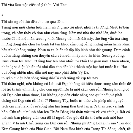
Tôi vừa làm một việc có ý thức. Với Thơ.
*
Tôi xin người thủ đền cho trọ qua đêm.
Trăng non mới chớm lưỡi liềm, nhưng sao tôi nhức nhối lạ thường. Nhức từ bên
trong, và cảm thấy cô đơn như chưa từng. Nấm mộ nhà thơ nhô lên, dưới ba
thước đất là một nắm xương khô. Nhưng trên mặt đất này, thơ ông vẫn toả sáng
những dòng đối chọi lại bệnh tật tàn khốc của ông bằng những niềm hạnh phúc
hầu như không tưởng. Nhìn ra xa, biển tít tắp lấp lánh như dát gương. Dăm cánh
buồm trắng những con thuyền câu về muộn nhấp nhô ẩn hiện. Sương xuống.
Dưới chân tôi, khói lơ lửng bay lên như nhấc tôi khỏi thế gian này. Thiên nhiên,
phép lạ vi diệu khiến tôi nhỏ dần cho đến khi thành một hạt bụi nước li ti. Hạt
bụi bỗng nhiên nhớ, dẫu nơi này nào phải thôn Vỹ Dạ,
thuyền ai đậu bến sông trăng đó/Có chở trăng về kịp tối nay.
Tôi thầm nghĩ, nếu không có Lời, cái Đẹp không tái hiện được trong tâm thức để
rồi trở thành vĩnh hằng cho con người. Đó là một cách cứu rỗi. Nhưng không có
cái Đẹp cảm nhận được, Lời không đạt đến chức năng cao quí nhất, và phải
chăng cái Đẹp cứu rỗi là thế? Phương Tây, buộc tri thức vào phép nhị nguyên,
tách cái chết ra khỏi sự sống như hai trạng thái biệt lập giữa thân xác và linh
hồn. Cứu rỗi, tức linh hồn lên Thiên Đàng khi thân xác trở về với cát bụi. Rất có
thể anh bạn phóng viên của tôi là người đạo gốc đã tin thế nên anh mới bảo
ghềnh V là nơi Chết trong cái Đẹp cứu rỗi. Nhưng phương Đông thì sao? Tôi đọc
Kim Cương kinh của Phật Giáo. Rồi Nam Hoa kinh của Trang Tử. Sống , chết, rồi