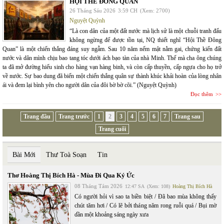
HỘI THỀ ĐÔNG QUAN
26 Tháng Sáu 2026
3:59 CH
(Xem: 2700)
Nguyệt Quỳnh
“Là con dân của một đất nước mà lịch sử là một chuỗi tranh đấu
không ngừng để được tồn tại, NQ thiết nghĩ “Hội Thề Đông
Quan” là một chiến thắng đáng suy ngẫm. Sau 10 năm nếm mật nằm gai, chứng kiến đất
nước và dân mình chịu bao tang tóc dưới ách bạo tàn của nhà Minh. Thế mà cha ông chúng
ta đã mở đường hiếu sinh cho hàng vạn hàng binh, và còn cấp thuyền, cấp ngựa cho họ trở
về nước. Sự bao dung đã biến một chiến thắng quân sự thành khúc khải hoàn của lòng nhân
ái và đem lại bình yên cho người dân của đôi bờ bờ cõi.” (Nguyệt Quỳnh)
Đọc thêm
Trang đầu
Trang trước
1
2
3
4
5
6
7
Trang sau
Trang cuối
Bài Mới
Thư Toà Soạn
Tin
Thơ Hoàng Thị Bích Hà - Mùa Đi Qua Ký Ức
08 Tháng Tám 2026
12:47 SA
(Xem: 108)
Hoàng Thị Bích Hà
Có người hỏi vì sao ta biền biệt / Đã bao mùa không thấy
chút tăm hơi / Có lẽ bởi tháng năm rong ruỗi quá / Bụi mờ
dần một khoảng sáng ngày xưa