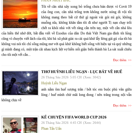
PHAN NHẬT BẮC
Tôi về căn nhà xây xong bỏ trống chưa bán được vì Covit 19
của ông con, căn nhà trống trơn không nước nóng đi vội tôi
không mang theo bất cứ thứ gì ngoài vài gói mì gói, không
muỗng nĩa, không khăn tắm tôi đi như người Tị nạn chạy trối
chết ra khỏi nhà với vết răng cắn trên tay, một vết cắn nhá lửa
của hiền thê nhớ đời, bắt đầu viết về Exodus của dân Do thái Việt Nam gia đình tôi lủng
cũng vì chuyện viết lách của tôi, khi bà xã phát giác ra cái quá khứ lẫy lừng gái gú của tôi bà
không vui nói tôi chỉ sống mộng mơ với quá khứ không biết sống với hiện tại và quý những
gì mình đang có, một trận cãi nhau kịch liệt vợ hiền nổi giận biến thành bà La sát xuất chiêu
cho tôi một vết cắn...
Đọc thêm
THƠ HUỲNH LIỄU NGẠN - LỤC BÁT VỀ HUẾ
26 Tháng Sáu 2026
5:05 CH
(Xem: 3042)
Huỳnh Liễu Ngạn
anh nằm ôm huế sượng trân / bởi tóc em buộc phù vân giữa
lòng / huế mình chừ mãi long đong / nên trăng trong nội vẫn
không chịu về
Đọc thêm
KỂ CHUYỆN FIFA WORLD CUP 2026
26 Tháng Sáu 2026
4:45 CH
(Xem: 2644)
Phan Tấn Uẩn