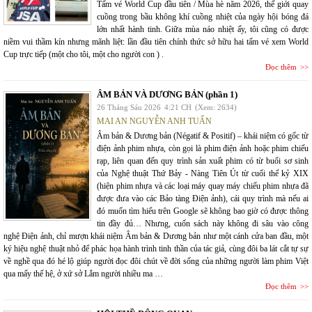
Tấm vé World Cup đầu tiên / Mùa hè năm 2026, thế giới quay
cuồng trong bầu không khí cuồng nhiệt của ngày hội bóng đá
lớn nhất hành tinh. Giữa mùa náo nhiệt ấy, tôi cũng có được
niềm vui thầm kín nhưng mãnh liệt: lần đầu tiên chính thức sở hữu hai tấm vé xem World
Cup trực tiếp (một cho tôi, một cho người con ) .
Đọc thêm
ÂM BẢN VÀ DƯƠNG BẢN (phần 1)
26 Tháng Sáu 2026
4:21 CH
(Xem: 2634)
MAI AN NGUYỄN ANH TUẤN
Âm bản & Dương bản (Négatif & Positif) – khái niệm có gốc từ
điện ảnh phim nhựa, còn gọi là phim điện ảnh hoặc phim chiếu
rạp, liên quan đến quy trình sản xuất phim có từ buổi sơ sinh
của Nghệ thuật Thứ Bảy - Nàng Tiên Út từ cuối thế kỷ XIX
(hiện phim nhựa và các loại máy quay máy chiếu phim nhựa đã
được đưa vào các Bảo tàng Điện ảnh), cái quy trình mà nếu ai
đó muốn tìm hiểu trên Google sẽ không bao giờ có được thông
tin đầy đủ… Nhưng, cuốn sách này không đi sâu vào công
nghệ Điện ảnh, chỉ mượn khái niệm Âm bản & Dương bản như một cánh cửa ban đầu, một
ký hiệu nghệ thuật nhỏ để phác họa hành trình tinh thần của tác giả, cùng đôi ba lát cắt tự sự
về nghề qua đó hé lộ giúp người đọc đôi chút về đời sống của những người làm phim Việt
qua mấy thế hệ, ở xứ sở Lắm người nhiều ma …
Đọc thêm