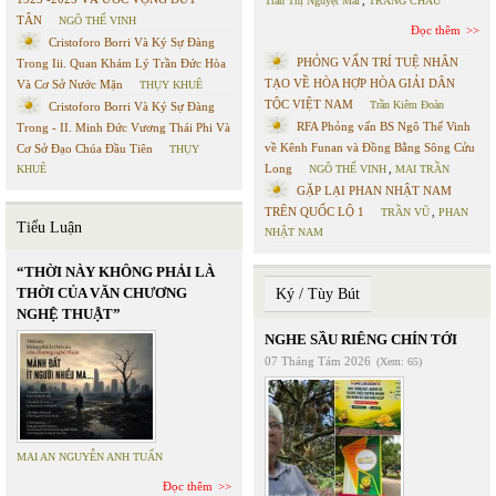
Trần Thị Nguyệt Mai
,
TRANG CHÂU
TÂN
NGÔ THẾ VINH
Đọc thêm
Cristoforo Borri Và Ký Sự Đàng
PHỎNG VẤN TRÍ TUỆ NHÂN
Trong Iii. Quan Khám Lý Trần Đức Hòa
TẠO VỀ HÒA HỢP HÒA GIẢI DÂN
Và Cơ Sở Nước Mặn
THỤY KHUÊ
TỘC VIỆT NAM
Trần Kiêm Đoàn
Cristoforo Borri Và Ký Sự Đàng
RFA Phỏng vấn BS Ngô Thế Vinh
Trong - II. Minh Đức Vương Thái Phi Và
về Kênh Funan và Đồng Bằng Sông Cửu
Cơ Sở Đạo Chúa Đầu Tiên
THỤY
Long
KHUÊ
NGÔ THẾ VINH
,
MAI TRẦN
GẶP LẠI PHAN NHẬT NAM
TRÊN QUỐC LỘ 1
TRẦN VŨ
,
PHAN
Tiểu Luận
NHẬT NAM
“THỜI NÀY KHÔNG PHẢI LÀ
THỜI CỦA VĂN CHƯƠNG
Ký / Tùy Bút
NGHỆ THUẬT”
NGHE SẦU RIÊNG CHÍN TỚI
07 Tháng Tám 2026
(Xem: 65)
MAI AN NGUYỄN ANH TUẤN
Đọc thêm