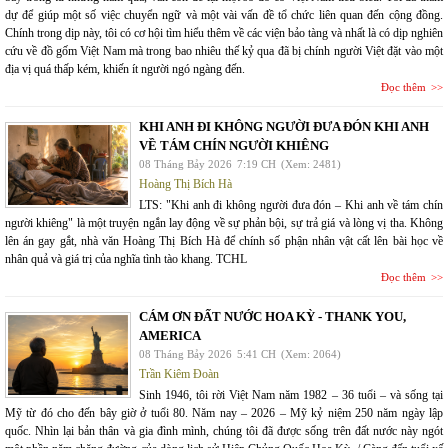
dự để giúp một số việc chuyển ngữ và một vài vấn đề tổ chức liên quan đến cộng đồng.
Chính trong dịp này, tôi có cơ hội tìm hiểu thêm về các viện bảo tàng và nhất là có dịp nghiên
cứu về đồ gốm Việt Nam mà trong bao nhiêu thế kỷ qua đã bị chính người Việt đặt vào một
địa vị quá thấp kém, khiến ít người ngó ngàng đến.
Đọc thêm
KHI ANH ĐI KHÔNG NGƯỜI ĐƯA ĐÓN KHI ANH
VỀ TÁM CHÍN NGƯỜI KHIÊNG
08 Tháng Bảy 2026
7:19 CH
(Xem: 2481)
Hoàng Thị Bích Hà
LTS: "Khi anh đi không người đưa đón – Khi anh về tám chín
người khiêng" là một truyện ngắn lay động về sự phản bội, sự trả giá và lòng vị tha. Không
lên án gay gắt, nhà văn Hoàng Thị Bích Hà để chính số phận nhân vật cất lên bài học về
nhân quả và giá trị của nghĩa tình tào khang. TCHL
Đọc thêm
CÁM ƠN ĐẤT NƯỚC HOA KỲ - THANK YOU,
AMERICA
08 Tháng Bảy 2026
5:41 CH
(Xem: 2064)
Trần Kiêm Đoàn
Sinh 1946, tôi rời Việt Nam năm 1982 – 36 tuổi – và sống tại
Mỹ từ đó cho đến bây giờ ở tuổi 80. Năm nay – 2026 – Mỹ kỷ niệm 250 năm ngày lập
quốc. Nhìn lại bản thân và gia đình mình, chúng tôi đã được sống trên đất nước này ngót