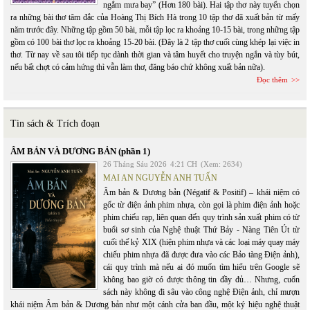
ngắm mưa bay” (Hơn 180 bài). Hai tập thơ này tuyển chọn
ra những bài thơ tâm đắc của Hoàng Thị Bích Hà trong 10 tập thơ đã xuất bản từ mấy
năm trước đây. Những tập gồm 50 bài, mỗi tập lọc ra khoảng 10-15 bài, trong những tập
gồm có 100 bài thơ lọc ra khoảng 15-20 bài. (Đây là 2 tập thơ cuối cùng khép lại việc in
thơ. Từ nay về sau tôi tiếp tục dành thời gian và tâm huyết cho truyện ngắn và tùy bút,
nếu bất chợt có cảm hứng thì vẫn làm thơ, đăng báo chứ không xuất bản nữa).
Đọc thêm
Tin sách & Trích đoạn
ÂM BẢN VÀ DƯƠNG BẢN (phần 1)
26 Tháng Sáu 2026
4:21 CH
(Xem: 2634)
MAI AN NGUYỄN ANH TUẤN
Âm bản & Dương bản (Négatif & Positif) – khái niệm có
gốc từ điện ảnh phim nhựa, còn gọi là phim điện ảnh hoặc
phim chiếu rạp, liên quan đến quy trình sản xuất phim có từ
buổi sơ sinh của Nghệ thuật Thứ Bảy - Nàng Tiên Út từ
cuối thế kỷ XIX (hiện phim nhựa và các loại máy quay máy
chiếu phim nhựa đã được đưa vào các Bảo tàng Điện ảnh),
cái quy trình mà nếu ai đó muốn tìm hiểu trên Google sẽ
không bao giờ có được thông tin đầy đủ… Nhưng, cuốn
sách này không đi sâu vào công nghệ Điện ảnh, chỉ mượn
khái niệm Âm bản & Dương bản như một cánh cửa ban đầu, một ký hiệu nghệ thuật