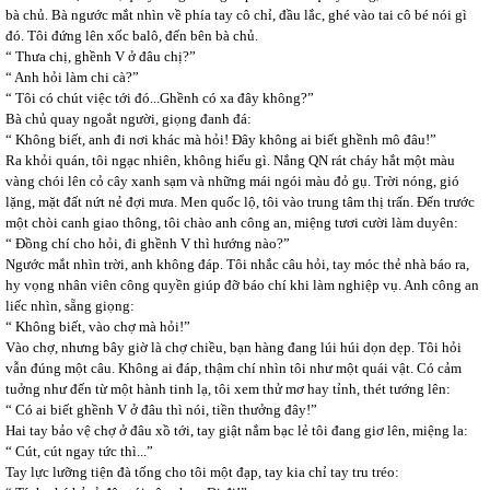
bà chủ. Bà ngước mắt nhìn về phía tay cô chỉ, đầu lắc, ghé vào tai cô bé nói gì
đó. Tôi đứng lên xốc balô, đến bên bà chủ.
“ Thưa chị, ghềnh V ở đâu chị?”
“ Anh hỏi làm chi cà?”
“ Tôi có chút việc tới đó...Ghềnh có xa đây không?”
Bà chủ quay ngoắt người, giọng đanh đá:
“ Không biết, anh đi nơi khác mà hỏi! Đây không ai biết ghềnh mô đâu!”
Ra khỏi quán, tôi ngạc nhiên, không hiểu gì. Nắng QN rát cháy hắt một màu
vàng chói lên cỏ cây xanh sạm và những mái ngói màu đỏ gụ. Trời nóng, gió
lặng, mặt đất nứt nẻ đợi mưa. Men quốc lộ, tôi vào trung tâm thị trấn. Đến trước
một chòi canh giao thông, tôi chào anh công an, miệng tươi cười làm duyên:
“ Đồng chí cho hỏi, đi ghềnh V thì hướng nào?”
Ngước mắt nhìn trời, anh không đáp. Tôi nhắc câu hỏi, tay móc thẻ nhà báo ra,
hy vọng nhân viên công quyền giúp đỡ báo chí khi làm nghiệp vụ. Anh công an
liếc nhìn, sẵng giọng:
“ Không biết, vào chợ mà hỏi!”
Vào chợ, nhưng bây giờ là chợ chiều, bạn hàng đang lúi húi dọn dẹp. Tôi hỏi
vẫn đúng một câu. Không ai đáp, thậm chí nhìn tôi như một quái vật. Có cảm
tuởng như đến từ một hành tinh lạ, tôi xem thử mơ hay tỉnh, thét tướng lên:
“ Có ai biết ghềnh V ở đâu thì nói, tiền thưởng đây!”
Hai tay bảo vệ chợ ở đâu xồ tới, tay giật nắm bạc lẻ tôi đang giơ lên, miệng la:
“ Cút, cút ngay tức thì...”
Tay lực lưỡng tiện đà tống cho tôi một đạp, tay kia chỉ tay tru tréo: