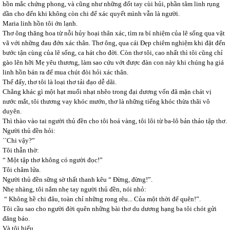
hồn mắc chứng phong, và cũng như những đốt tay cùi hủi, phần tâm linh rụng
dần cho đến khi không còn chi để xác quyết mình vẫn là người.
Maria linh hồn tôi ớn lạnh.
Thơ ông thăng hoa từ nỗi hủy hoại thân xác, tìm ra bí nhiệm của lẽ sống qua vật
vã với những đau đớn xác thân. Thơ ông, qua cái Đẹp chiêm nghiệm khi đặt đến
bước tận cùng của lẽ sống, ca hát cho đời. Còn thơ tôi, cao nhất thì tôi cũng chỉ
gào lên hỡi Mẹ yêu thương, làm sao cứu vớt được đàn con này khi chúng hạ giá
linh hồn bán ra để mua chút đòi hỏi xác thân.
Thế đấy, thơ tôi là loại thơ tải đạo dễ dãi.
Chẳng khác gì một hạt muối nhạt nhẽo trong đại dương vốn đã mặn chát vị
nước mắt, tôi thương vay khóc mướn, thơ là những tiếng khóc thừa thãi vô
duyên.
Thì thào vào tai người thủ đền cho tôi hoá vàng, tôi lôi từ ba-lô bản thảo tập thơ.
Người thủ đền hỏi:
``Chi vậy?”
Tôi thẫn thờ:
“ Một tập thơ không có người đọc!”
Tôi châm lửa.
Người thủ đền sững sờ thất thanh kêu “ Đừng, đừng!”.
Nhẹ nhàng, tôi nắm nhẹ tay người thủ đền, nói nhỏ:
“ Không hề chi đâu, toàn chỉ những rong rêu... Của một thời để quên!”.
Tôi cầu sao cho người đời quên những bài thơ du dương hạng ba tôi chót gửi
đăng báo.
Và tôi hiểu.