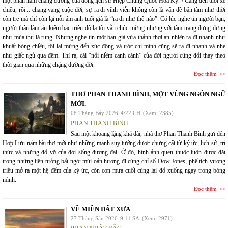
một phần năm chặng đường của dòng lịch sử Hiệp Chủng Quốc Hoa Kỳ. / Càng đến tuổi xế
chiều, rồi... chạng vạng cuộc đời, sự ra đi vĩnh viễn không còn là vấn đề bận tâm như thời
còn trẻ mà chỉ còn lại nỗi ám ảnh tuổi già là “ra đi như thế nào”. Có lúc nghe tin người bạn,
người thân làm ăn kiếm bạc triệu đô la tôi vẫn chúc mừng nhưng với tâm trạng dửng dưng
như mùa thu lá rụng. Nhưng nghe tin một bạn già vừa thảnh thơi an nhiên ra đi nhanh như
khuất bóng chiều, tôi lại mừng đến xúc động và ước chi mình cũng sẽ ra đi nhanh và nhẹ
như giấc ngủ qua đêm. Thì ra, cái “nỗi niềm canh cánh” của đời người cũng đổi thay theo
thời gian qua những chặng đường đời.
Đọc thêm
THƠ PHAN THANH BÌNH, MỘT VÙNG NGÔN NGỮ
MỚI.
08 Tháng Bảy 2026
4:22 CH
(Xem: 2385)
PHAN THANH BÌNH
Sau một khoảng lặng khá dài, nhà thơ Phan Thanh Bình gửi đến
Hợp Lưu năm bài thơ mới như những mảnh suy tưởng được chưng cất từ ký ức, lịch sử, tri
thức và những đổ vỡ của đời sống đương đại. Ở đó, hình ảnh quen thuộc luôn được đặt
trong những liên tưởng bất ngờ: mùi oản hương đi cùng chỉ số Dow Jones, phế tích vương
triều mở ra một hệ đếm của ký ức, còn cơn mưa cuối cùng lại đổ xuống ngay trong bóng
mình.
Đọc thêm
VỀ MIỀN ĐẤT XƯA
27 Tháng Sáu 2026
9:11 SA
(Xem: 2971)