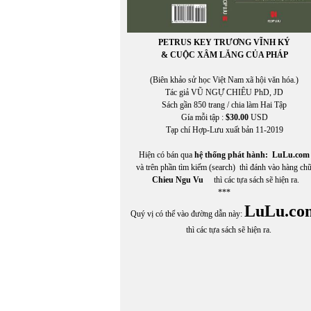
PETRUS KEY TRƯƠNG VĨNH KÝ
& CUỘC XÂM LĂNG CỦA PHÁP
(Biên khảo sử học Việt Nam xã hội văn hóa.)
Tác giả VŨ NGỰ CHIÊU PhD, JD
Sách gần 850 trang / chia làm Hai Tập
Gía mỗi tập :
$30.00
USD
Tạp chí Hợp-Lưu xuất bản 11-2019
Hiện có bán qua
hệ thống phát hành:
LuLu.com
và trên phần tìm kiếm (search) thì đánh vào hàng ch
Chieu Ngu Vu
thì các tựa sách sẽ hiện ra.
***
LuLu.co
Quý vị có thể vào đường dẫn này:
thì các tựa sách sẽ hiện ra.