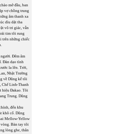
 chào mở đầu, ban
ặp vợ chồng trung
những âm thanh xa
úc dìu dặt tha
ật vô tri giác, vẫn
rái tim tôi rung
i trên những chiếc
n.
c người. Đêm âm
. Đàn dạo tình
ước la lên. Trời,
Lan, Nhật Trường
ng về Dũng kể tôi
n, Chế Linh-Thanh
t hiệu Đakao. Tôi
uang Trung. Dũng
chính, đến khu
át khô cổ. Dũng
hai Mellow-Yellow
vòng. Bàn tay tôi
ong lòng ghe, thân