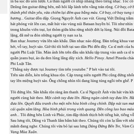
in ba sọc đỏ uốn lượn. Cả thân người cô nhịp nhàng theo tiếng nhạc. Tóc cô 
Dzũng ôm guitar đứng bên, mồ hôi lấp lánh trên vầng trán rộng.
Cờ bay, cờ 
thành phố thân yêu, vừa chiếm lại đêm qua bằng máu. Cờ bay, cờ bay tung tr
hương...
Guitar dồn dập. Giọng Nguyệt Ánh cao vút. Giọng Việt Dzũng trầm 
hát phóng vút lên cao, mất hút vào vùng núi Bataan huyền bí. Tôi như nhìn
trong khuôn viên trại, lọt thỏm giữa khu rừng nhiệt đới lạ lùng. Núi đồi Ba
lặng, đã mở ra đón những người tỵ nạn xa lạ.
Ban nhạc Journey vừa lên sân khấu. Dàn nhạc náo động. Đàn trống khua va
hét, vỗ tay, huýt sáo. Giờ thì tôi biết tại sao dân Phi đến đây. Ca sĩ mới của 
người Phi Luật Tân. Màn ảnh lớn trên đầu sân khấu tập trung vào anh ca sĩ t
quần jeans bụi, áo da đen lủng lẳng dây xích.
Hello Pinoy
. Arnel Pineda chà
Phi Luật Tân.
“Thằng này được tụi Journey tìm trên youtube.” P hét vào tai tôi.
Trên sàn diễn, kèn trống khua rộn. Cặp trung niên người Phi cũng đứng nh
tay lên miệng huýt sáo. Ông chồng nhìn tôi đang lúng túng ngồi trên ghế. P 
Tôi đứng lên. Sân khấu rộn ràng âm thanh. Ca sĩ Nguyệt Ánh vừa hát vừa k
người cùng hát theo.
Một cánh tay đưa lên. Hàng ngàn cánh tay đưa lên. H
đưa lên. Quyết đấu tranh cho một nền hòa bình công chính. Đập nát tan m
cái quân xâm lăng. Hòa bình phải trong vinh quang. Đền công lao bao má
anh...
Tôi đứng bên Linh và Phúc, tim đập thình thịch bởi tiếng hát, tiếng vỗ 
Sau lưng tôi, Dũng và Thanh lẩm bẩm hát theo. Chúng tôi còn lạ lẫm với nh
mãnh đang nghe. Chúng tôi vừa bỏ lại sau lưng
Dáng Đứng Bến Tre, Vàm Cỏ
Vang Mùa Xuân
.