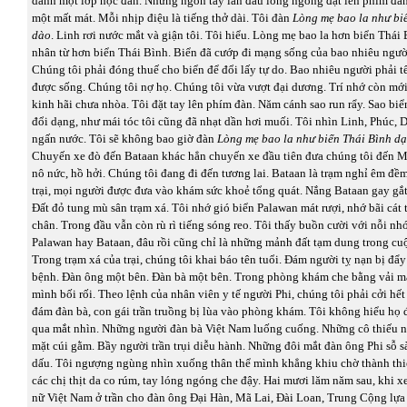
danh một lớp học đàn. Những ngón tay lần đầu lóng ngóng đặt lên phím đàn
một mất mát. Mỗi nhịp điệu là tiếng thở dài. Tôi đàn
Lòng mẹ bao la như bi
dào
. Linh rơi nước mắt và giận tôi. Tôi hiểu. Lòng mẹ bao la hơn biển Thái
nhân từ hơn biển Thái Bình. Biển đã cướp đi mạng sống của bao nhiêu ngườ
Chúng tôi phải đóng thuế cho biển để đổi lấy tự do. Bao nhiêu người phải t
được sống. Chúng tôi nợ họ. Chúng tôi vừa vượt đại dương. Trí nhớ còn m
kinh hãi chưa nhòa. Tôi đặt tay lên phím đàn. Năm cánh sao run rẩy. Sao bi
đổi dạng, như mái tóc tôi cũng đã nhạt dần hơi muối. Tôi nhìn Linh, Phúc,
ngấn nước. Tôi sẽ không bao giờ đàn
Lòng mẹ bao la như biển Thái Bình dạ
Chuyến xe đò đến Bataan khác hẳn chuyến xe đầu tiên đưa chúng tôi đến M
nô nức, hồ hởi. Chúng tôi đang đi đến tương lai. Bataan là trạm nghỉ êm đề
trại, mọi người được đưa vào khám sức khoẻ tổng quát. Nắng Bataan gay gắ
Đất đỏ tung mù sân trạm xá. Tôi nhớ gió biển Palawan mát rượi, nhớ bãi cát 
chân. Trong đầu vẫn còn rù rì tiếng sóng reo. Tôi thấy buồn cười với nỗi nh
Palawan hay Bataan, đâu rồi cũng chỉ là những mảnh đất tạm dung trong cuộ
Trong trạm xá của trại, chúng tôi khai báo tên tuổi. Đám người tỵ nạn bị đ
bệnh. Đàn ông một bên. Đàn bà một bên. Trong phòng khám che bằng vải mà
mình bối rối. Theo lệnh của nhân viên y tế người Phi, chúng tôi phải cởi hế
đám đàn bà, con gái trần truồng bị lùa vào phòng khám. Tôi không hiểu họ 
qua mắt nhìn. Những người đàn bà Việt Nam luống cuống. Những cô thiếu n
mặt cúi gằm. Bầy người trần trụi diễu hành. Những đôi mắt đàn ông Phi sỗ 
dấu. Tôi ngượng ngùng nhìn xuống thân thể mình khẳng khiu chờ thành thi
các chị thịt da co rúm, tay lóng ngóng che đậy. Hai mươi lăm năm sau, khi
nữ Việt Nam ở trần cho đàn ông Đại Hàn, Mã Lai, Đài Loan, Trung Cộng lựa