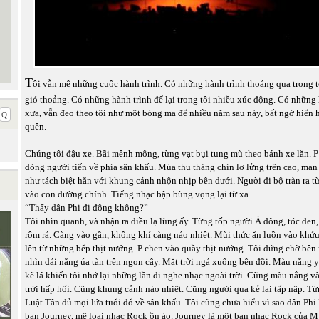
T
ôi vẫn mê những cuộc hành trình. Có những hành trình thoáng qua trong 
gió thoảng. Có những hành trình để lại trong tôi nhiều xúc động. Có những 
xưa, vẫn đeo theo tôi như một bóng ma để nhiều năm sau này, bất ngờ hiển h
quên.
Chúng tôi đậu xe. Bãi mênh mông, từng vạt bụi tung mù theo bánh xe lăn. P
dòng người tiến về phía sân khấu. Mùa thu tháng chín lơ lửng trên cao, man
như tách biệt hẳn với khung cảnh nhộn nhịp bên dưới. Người đi bộ tràn ra từ
vào con đường chính. Tiếng nhạc bập bùng vọng lại từ xa.
“Thấy dân Phi đi đông không?”
Tôi nhìn quanh, và nhận ra điều lạ lùng ấy. Từng tốp người Á đông, tóc đen,
rôm rả. Càng vào gần, không khí càng náo nhiệt. Mùi thức ăn luồn vào khứu
lên từ những bếp thịt nướng. P chen vào quầy thịt nướng. Tôi đứng chờ bên 
nhìn dải nắng úa tàn trên ngọn cây. Mặt trời ngả xuống bên đồi. Màu nắng 
kẽ lá khiến tôi nhớ lại những lần đi nghe nhạc ngoài trời. Cũng màu nắng 
trời hấp hối. Cũng khung cảnh náo nhiệt. Cũng người qua kẻ lại tấp nập. Từ
Luật Tân đủ mọi lứa tuổi đổ về sân khấu. Tôi cũng chưa hiểu vì sao dân Phi
ban Journey, mê loại nhạc Rock ồn ào. Journey là một ban nhạc Rock của M