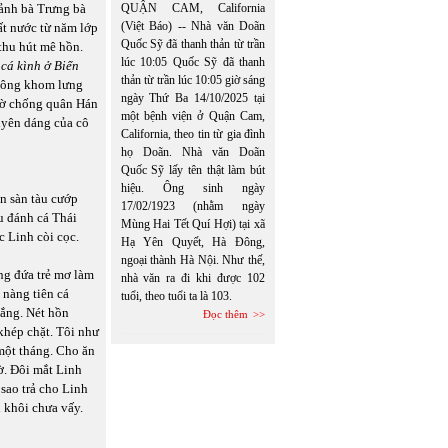
h ảnh bà Trưng bà
QUẬN CAM, California
(Việt Báo) -- Nhà văn Doãn
đất nước từ năm lớp
Quốc Sỹ đã thanh thản từ trần
thu hút mê hồn.
lúc 10:05 Quốc Sỹ đã thanh
cá kình ở Biển
thản từ trần lúc 10:05 giờ sáng
không khom lưng
ngày Thứ Ba 14/10/2025 tại
 cờ chống quân Hán
một bệnh viện ở Quận Cam,
duyên dáng của cô
California, theo tin từ gia đình
họ Doãn. Nhà văn Doãn
Quốc Sỹ lấy tên thật làm bút
hiệu. Ông sinh ngày
ên sàn tàu cướp
17/02/1923 (nhằm ngày
u đánh cá Thái
Mùng Hai Tết Quí Hợi) tại xã
c Linh còi cọc.
Hạ Yên Quyết, Hà Đông,
ngoại thành Hà Nội. Như thế,
ng đứa trẻ mơ làm
nhà văn ra đi khi được 102
 nàng tiên cá
tuổi, theo tuổi ta là 103.
nắng. Nét hồn
Đọc thêm
khép chặt. Tôi như
một tháng. Cho ăn
ờ. Đôi mắt Linh
 sao trả cho Linh
h khôi chưa vấy.