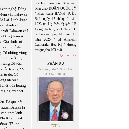
tiếc khi được tin: Nhà văn,
Nhà giáo DOÃN QUỐC SỸ
ổi văn nghệ. Dũng
/ Pháp danh HẠNH TUỆ /
t đem vào Palawan
Sinh ngày 17 tháng 2 năm
 Mã Lai. Linh được
1923 tại Hạ Yên Quyết, Hà
 văn dành cho
Đông,Hà Nội, Việt Nam. Đã
ác với Palawan chỉ
tạ thế vào ngày 14 tháng 10
nạn Đông Nam Á.
năm 2025 / tại Anaheim
. Gia đình tôi
California, Hoa Kỳ / Hưởng
, cách thủ đô
thượng thọ 103 tuổi
ng. Có những vùng
Đọc thêm
đình tôi ở dãy
i sáng tôi vừa
PHÂN ƯU
 khắc tên người
25 Tháng Mười 2025
1:53
ìm tự do. Có
SA
(Xem: 8168)
công an biên
i chết trên hoang
hững người chết
ều. Đã qua hết
 ngựa. Bataan là
văn, trưa lãnh
 Phi Khanh hát
minor
. Tôi ghi
TCHL