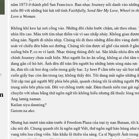
năm 1973 ở thành phố San Francisco. Ban nhạc Journey nổi danh vào nhữn
niên 80 với những bài hát trữ tình
Faithfully, Send Her My Love, Wheel in t
Love a Woman
.
Không khí keo lại nơi cổng vào. Những đôi chân bước chậm, sát theo nhau. T
nhìn lên cao. Màu trời tím nhạt điểm vài vì sao nhấp nháy. Không gian đượ
nồng nàn. Người đi nhộn nhịp. Chúng tôi đi theo những đốm đèn vàng dưới
soát vé chiếu đèn bấm soi đường. Chúng tôi tìm được số ghế của mình ở gần 
xuống bên P, co ro vì lạnh. Nhạc thùng thùng điếc tai. Sân khấu nhóa đèn n
chính Journey chưa xuất hiện. Mọi người ồn ào ăn uống, không ai chú tâm 
đang gân cổ hò hét. Ánh đèn đổ tràn lên người họ những lượn sóng màu rực r
ăn, đưa tôi cái hot dog cuốn trong giấy bạc. Ly beer P cầm trên tay sủi bọt t
ữ:
cuốn giấy bạc còn ấm trong tay, không thấy đói. Tôi đang mải nghe những 
Trừ cặp trai gái người Mỹ phía bên phải, quanh chúng tôi là những người P
trung niên bên phía trái. Đôi vợ chồng trước mặt. Đám thanh niên trai gái ng
m
chuyện với nhau bằng thứ ngôn ngữ tôi không hiểu nhưng đã thuộc lòng tro
Ang lamig naman.
Kailan siya darating?
Gutom na ako.
Nhưng hai mươi tám năm trước ở Freedom Plaza của trại tỵ nạn Bataan, tôi
câu nói đó. Chung quanh tôi là ngôn ngữ Việt, thứ ngôn ngữ hào hùng như 
vang trên loa công viên. Sân khấu lộ thiên tỏa sáng. Ca sĩ Nguyệt Ánh trong