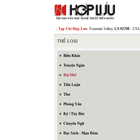
- Tạp Chí Hợp Lưu
Fountain Valley,
CA 92708
- USA
THỂ LOẠI
Biên Khảo
Truyện Ngắn
Bài Mới
Tiểu Luận
Thơ
Phỏng Vấn
Ký / Tùy Bút
Chuyển Ngữ
Đọc Sách - Mạn Đàm