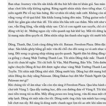
Ban nhạc Journey vừa lên sân khấu đã thu hút hết tâm trí khán giả. Sau màn
nhạc chơi liên tiếp không ngừng. Rừng người nhún nhảy theo tiếng nhạc. C
niên người Phi vỗ tay hào hứng. Bà vợ nhìn tôi nháy mắt cười. Không còn 
vắng vọng về từ quá khứ. Sân khấu loang loáng đèn màu. Tiếng guitar solo l
thiết lúc gầm gào như thác đổ. Tôi nhìn lên bầu trời cao thẳm. Nền trời như v
cao, vẫn lồng lộng, vẫn nhấp nháy sao. Chỉ có con người xao xuyến, chỉ có t
động với ký ức. Những ngọn cây viền quanh rạp hát khẽ lay. Mắt tôi dừng lạ
lá mang màu đêm quyến rũ. Đêm nhộn nhịp âm thanh như ngày tôi mười bố
Dũng, Thanh, Đạt, Linh cùng đứng bên tôi. Bataan. Freedom Plaza. Đêm đặ
nhạc. Sân khấu ghép bằng gỗ mộc vừa đủ chỗ cho đôi song ca và anh nhạc sĩ
tang. Đôi song ca giọng nhịp nhàng quyện quanh. Người đàn bà đứng đằng tr
ca giống y chang Nhật Trường-Thanh Lan. Tôi nhìn Dũng thắc mắc. Thanh 
là ai tôi chưa hề nghe. Tôi chỉ biết Ái Vân, Nhã Phương, Bảo Yến. Trên đườ
nghe chuyện Dũng đi bụi đời được nghe nhạc vàng Nhật Trường-Thanh La
Tuyền. Tôi nhìn mặt Dũng nhỏ nhít. Dũng mười bảy. Dũng bụi đời mang biệ
nhìn Dũng da cháy nắng Palawan. Dũng Đakao bụi đời Mơ Thành Người Q
Palawan mơ gì?
Khi chúng tôi về âm nhạc vẫn còn rộn ràng ở Freedom Plaza. Qua khu hành 
chợ trời Vùng 5. Qua dẫy trường học, đến con đường đưa về Vùng 8. Tôi kh
moi tiền trong túi ra đếm. Mấy đồng
pesos
reo leng keng, vừa đủ mua một c
ướp lạnh. Dũng rót một nửa cho tôi. Dòng nước óng chảy tựa mảnh lụa cong 
bất chợt run rẩy. Rõ ràng là dòng nước chanh ngọt lịm tôi ao ước khi nằm tr