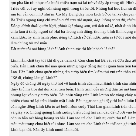
rợn pha lẫn tủi nhục của buổi chiều trạm xá lại trở về đầy ắp trong tôi. Hìn
Triệu cỡi voi uy nghi còn sáng ngời trong trí óc tôi. Những bài học lịch sử 
sáu tôi vẫn còn nhớ như in. Cô Mỹ Dung dạy môn Lịch Sử có tài kể chuyện 
Bà Triệu ngang tàng chỉ muốn
cưỡi cơn gió mạnh, đạp luồng sóng dữ, chém 
Đông, đánh đuổi quân Ngô, giành lại giang sơn, cởi ách nô lệ
, nhất định 
chịu làm tì thiếp người ta! Hai bà Trưng anh dũng, thu nạp binh lính, dựng
xâm lược, hy sinh hạnh phúc riêng tư. Lịch sử đất nước tuôn ra từ đôi môi 
làm chúng tôi mê mẩn.
Đất nước tôi oai hùng là thế! Anh thư nước tôi khí phách là thế!
Linh nắm chặt tay tôi khi đi qua trạm xá. Con cháu hai Bà vật vã đớn đau tr
biển. Hẳn Linh chưa thể nào quên những ngày dằng dặc bị giam hãm trên tà
Lan. Hẳn Linh chưa quên những tên cướp biển tìm kiếm thú vui trên thân xá
“Kể đi, chúng làm gì Linh?”
Ngày đó chúng tôi ngây thơ hỏi về hành trình của nhau. Hành trình của nhữ
thủy thủ mà trôi dạt đói khát trên biển. Hành trình của những đứa trẻ mơ làm
nhưng lọt vào tay cướp biển. Tôi nhìn vầng trán Linh lơ thơ tóc vàng cháy 
nhiên chưa trở lại trên khuôn mặt Linh. Bầu ngực con gái dậy thì luôn luôn 
còn nghe tiếng Linh kêu to xé buốt. Bọn cướp Thái Lan giam Linh trên tàu 
và giầy vò. Chúng quăng Linh xuống biển cùng hai can dầu để tự bơi vào b
còn in hằn nét bàng hoàng sợ hãi. Làm sao trả cho Linh nụ cười thơ trẻ. Làm
màu mắt trong chưa biết tủi nhục. Làm sao trả cho Linh thân thể con gái tin
Linh bạn tôi. Năm ấy Linh mười lăm tuổi.