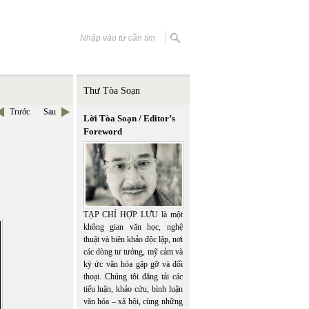
Thư Tòa Soạn
Trước
Sau
Lời Tòa Soạn / Editor’s
Foreword
TẠP CHÍ HỢP LƯU là một
không gian văn học, nghệ
thuật và biên khảo độc lập, nơi
các dòng tư tưởng, mỹ cảm và
ký ức văn hóa gặp gỡ và đối
thoại. Chúng tôi đăng tải các
tiểu luận, khảo cứu, bình luận
văn hóa – xã hội, cùng những