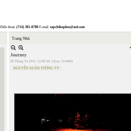
Điện thoại:
(714) 381-8780
E-mail:
tapchihopluu@aol.com
Trang Nhà
Journey
28 Tháng Tư 2011
12:00 SA
(Xem: 114468)
NGUYỄN XUÂN TƯỜNG VY