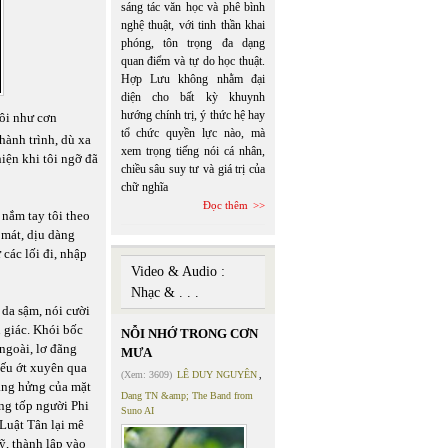
sáng tác văn học và phê bình
nghệ thuật, với tinh thần khai
phóng, tôn trọng đa dạng
quan điểm và tự do học thuật.
Hợp Lưu không nhằm đại
diện cho bất kỳ khuynh
hướng chính trị, ý thức hệ hay
tôi như cơn
tổ chức quyền lực nào, mà
hành trình, dù xa
xem trọng tiếng nói cá nhân,
iện khi tôi ngỡ đã
chiều sâu suy tư và giá trị của
chữ nghĩa
Đọc thêm
 nắm tay tôi theo
 mát, dịu dàng
 các lối đi, nhập
Video & Audio :
Nhạc & . . .
 da sậm, nói cười
 giác. Khói bốc
NỖI NHỚ TRONG CƠN
ngoài, lơ đãng
MƯA
yếu ớt xuyên qua
(Xem: 3609)
LÊ DUY NGUYÊN
,
vàng hửng của mặt
Dang TN &amp; The Band from
ng tốp người Phi
Suno AI
 Luật Tân lại mê
ỹ, thành lập vào