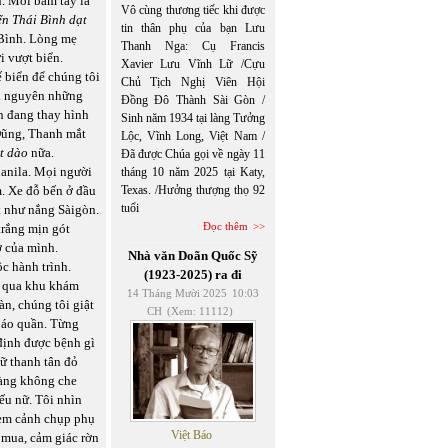
. Mỗi bấm tay là
Vô cùng thương tiếc khi được
ển Thái Bình dạt
tin thân phụ của bạn Lưu
 Bình. Lòng mẹ
Thanh Nga: Cụ Francis
i vượt biển.
Xavier Lưu Vĩnh Lữ /Cựu
ế biển để chúng tôi
Chủ Tịch Nghị Viên Hội
ới nguyên những
Đồng Đô Thành Sài Gòn /
ển đang thay hình
Sinh năm 1934 tại làng Tưởng
 Dũng, Thanh mắt
Lộc, Vĩnh Long, Việt Nam /
t dào
nữa.
Đã được Chúa gọi về ngày 11
anila. Mọi người
tháng 10 năm 2025 tại Katy,
m. Xe đỗ bến ở đầu
Texas. /Hưởng thượng thọ 92
tuổi
t như nắng Sàigòn.
Đọc thêm
trắng mịn gót
ớ của mình.
Nhà văn Doãn Quốc Sỹ
c hành trình.
(1923-2025) ra đi
ẩy qua khu khám
14 Tháng Mười 2025
10:03
n, chúng tôi giật
CH
(Xem: 11112)
t áo quần. Từng
định được bệnh gì
ữ thanh tân đỏ
sàng không che
ếu nữ. Tôi nhìn
 xem cảnh chụp phụ
Việt Báo
 mua, cảm giác rờn