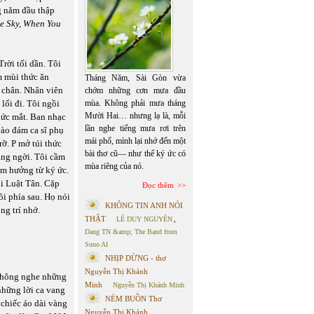
g năm đầu thập
he Sky, When You
rời tối dần. Tôi
m mùi thức ăn
Tháng Năm, Sài Gòn vừa
 chân. Nhân viên
chớm những cơn mưa đầu
lối đi. Tôi ngồi
mùa. Không phải mưa tháng
Mười Hai… nhưng lạ là, mỗi
hức mắt. Ban nhạc
lần nghe tiếng mưa rơi trên
vào đám ca sĩ phụ
mái phố, mình lại nhớ đến một
ỡ. P mở túi thức
bài thơ cũ— như thể ký ức có
rắng ngời. Tôi cầm
mùa riêng của nó.
âm hưởng từ ký ức.
hi Luật Tân. Cặp
Đọc thêm
ồi phía sau. Họ nói
KHÔNG TIN ANH NÓI
ng trí nhớ.
THẬT
LÊ DUY NGUYÊN
,
Dang TN &amp; The Band from
Suno AI
NHỊP DỪNG - thơ
Nguyễn Thị Khánh
 không nghe những
Minh
Nguyễn Thị Khánh Minh
những lời ca vang
NÉM BUỒN Thơ
 chiếc áo dài vàng
Nguyễn Thị Khánh