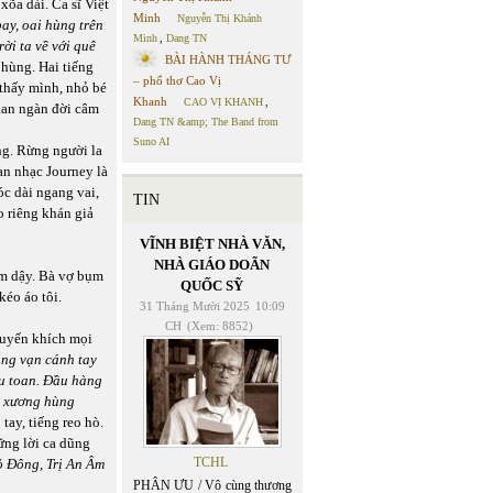
xõa dài. Ca sĩ Việt
Minh
Nguyễn Thị Khánh
bay, oai hùng trên
Minh
,
Dang TN
ời ta về với quê
BÀI HÀNH THÁNG TƯ
hùng. Hai tiếng
– phổ thơ Cao Vị
 thấy mình, nhỏ bé
Khanh
CAO VỊ KHANH
,
taan ngàn đời câm
Dang TN &amp; The Band from
Suno AI
ng. Rừng người la
ban nhạc Journey là
óc dài ngang vai,
TIN
o riêng khán giả
VĨNH BIỆT NHÀ VĂN,
NHÀ GIÁO DOÃN
ổm dậy. Bà vợ bụm
QUỐC SỸ
kéo áo tôi.
31 Tháng Mười 2025
10:09
CH
(Xem: 8852)
huyến khích mọi
àng vạn cánh tay
ưu toan. Đầu hàng
u xương hùng
tay, tiếng reo hò.
ững lời ca dũng
TCHL
 Đông, Trị An Âm
PHÂN ƯU / Vô cùng thương