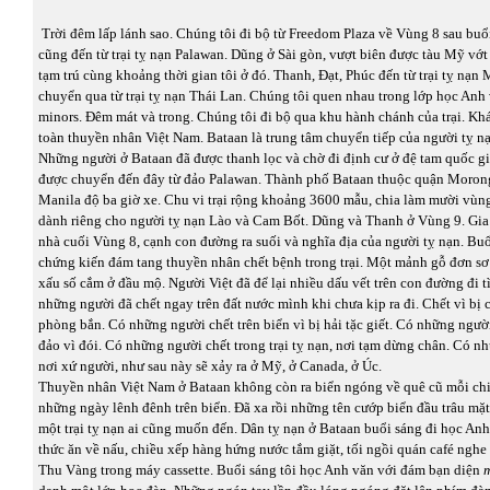
Trời đêm lấp lánh sao. Chúng tôi đi bộ từ Freedom Plaza về Vùng 8 sau bu
cũng đến từ trại tỵ nạn Palawan. Dũng ở Sài gòn, vượt biên được tàu Mỹ vớ
tạm trú cùng khoảng thời gian tôi ở đó. Thanh, Đạt, Phúc đến từ trại tỵ nạn
chuyển qua từ trại tỵ nạn Thái Lan. Chúng tôi quen nhau trong lớp học Anh
minors. Đêm mát và trong. Chúng tôi đi bộ qua khu hành chánh của trại. Kh
toàn thuyền nhân Việt Nam. Bataan là trung tâm chuyển tiếp của người tỵ 
Những người ở Bataan đã được thanh lọc và chờ đi định cư ở đệ tam quốc gia
được chuyển đến đây từ đảo Palawan. Thành phố Bataan thuộc quận Morong
Manila độ ba giờ xe. Chu vi trại rộng khoảng 3600 mẫu, chia làm mười vù
dành riêng cho người tỵ nạn Lào và Cam Bốt. Dũng và Thanh ở Vùng 9. Gia 
nhà cuối Vùng 8, cạnh con đường ra suối và nghĩa địa của người tỵ nạn. Buổ
chứng kiến đám tang thuyền nhân chết bệnh trong trại. Một mảnh gỗ đơn sơ
xấu số cắm ở đầu mộ. Người Việt đã để lại nhiều dấu vết trên con đường đi t
những người đã chết ngay trên đất nước mình khi chưa kịp ra đi. Chết vì bị 
phòng bắn. Có những người chết trên biển vì bị hải tặc giết. Có những ngườ
đảo vì đói. Có những người chết trong trại tỵ nạn, nơi tạm dừng chân. Có n
nơi xứ người, như sau này sẽ xảy ra ở Mỹ, ở Canada, ở Úc.
Thuyền nhân Việt Nam ở Bataan không còn ra biển ngóng về quê cũ mỗi chi
những ngày lênh đênh trên biển. Đã xa rồi những tên cướp biển đầu trâu mặt
một trại tỵ nạn ai cũng muốn đến. Dân tỵ nạn ở Bataan buổi sáng đi học Anh 
thức ăn về nấu, chiều xếp hàng hứng nước tắm giặt, tối ngồi quán café nghe
Thu Vàng trong máy cassette. Buổi sáng tôi học Anh văn với đám bạn diện