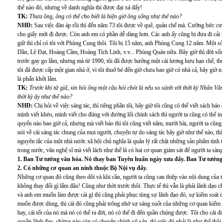
thế nào đó, nhưng về danh nghĩa thì được đại xá đấy!
TK:
Thưa ông, ông có thể cho biết là hiện giờ ông sống như thế nào?
NHĐ:
Sau việc đàn áp rồi thì đến năm 73 tôi được về quê, quản chế mà. Cưỡng bức cư t
cho giấy mới đi được. Còn anh em có phần dễ dàng hơn. Các anh ấy cũng bị đưa đi cải t
giữ thì chỉ có tôi với Phùng Cung thôi. Tôi bị 15 năm, anh Phùng Cung 12 năm. Một số
Dần, Lê Đạt, Hoàng Cầm, Hoàng Tích Linh, v.v... Phùng Quán nữa. Bây giờ thì đời sống
trước gay go lắm, nhưng mà từ 1990, tôi đã được hưởng một cái lương hưu hạn chế, thực
tôi đã được cấp một gian nhà ở, vì tôi thuở bé đến giờ chưa bao giờ có nhà cả, bây giờ 
là phấn khởi lắm.
TK:
Trước khi từ giã, xin hỏi ông một câu hỏi chót là nếu so sánh với thời kỳ Nhân Vă
thời kỳ ấy như thế nào?
NHĐ:
Chị hỏi về việc sáng tác, thì riêng phần tôi, bây giờ tôi cũng có thể viết sách b
mình viết khéo, mình viết cho đúng với đường lối chính sách thì người ta cũng có thể i
quyển nào bao giờ cả, nhưng mà viết báo thì tôi cũng viết năm, mười bài, người ta cũn
nói về cái sáng tác chung của mọi người, chuyện tự do sáng tác bây giờ như thế nào, thì 
nguyên tắc của một nhà nước xã hội chủ nghĩa là quản lý rất chặt những sản phẩm tin
trong nước, văn nghệ sĩ mà viết lách như thế là có hai cơ quan giám sát để người ta sàng
1. Ban Tư tưởng văn hóa. Nó thay ban Tuyên huấn ngày xưa đấy. Ban Tư tưởng
2. Có những cơ quan an ninh thuộc Bộ Nội vụ đấy.
Những cơ quan đó cũng theo dõi và khi cần, người ta cũng can thiệp vào nội dung của t
không thay đổi gì lắm đâu! Cũng như thời trước thôi. Thực tế thì vẫn là phải lãnh đạo c
và anh em muốn làm được cái gì thì cũng phải phục tùng sự lãnh đạo đó, sự kiểm soát đ
muốn được dùng, thì cái đó cũng phải trông nhờ sự sáng suốt của những cơ quan kiểm s
hay, cái tốt của nó mà nó có thể ra đời, nó có thể đi đến quần chúng được. Tôi cho cái 
quyền lãnh đạo, chừng nào còn có chuyên chính vô sản, thì việc đó phải là như thế thôi