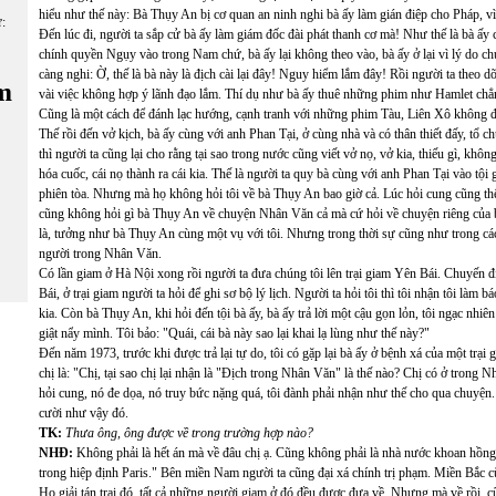
hiểu như thế này: Bà Thụy An bị cơ quan an ninh nghi bà ấy làm gián điệp cho Pháp, vì
ữ:
Đến lúc đi, người ta sắp cử bà ấy làm giám đốc đài phát thanh cơ mà! Như thế là bà ấy cũ
chính quyền Ngụy vào trong Nam chứ, bà ấy lại không theo vào, bà ấy ở lại vì lý do chuy
càng nghi: Ờ, thế là bà này là địch cài lại đây! Nguy hiểm lắm đây! Rồi người ta the
m
vài việc không hợp ý lãnh đạo lắm. Thí dụ như bà ấy thuê những phim như Hamlet chẳn
Cũng là một cách để đánh lạc hướng, cạnh tranh với những phim Tàu, Liên Xô không đ
Thế rồi đến vở kịch, bà ấy cùng với anh Phan Tại, ở cùng nhà và có thân thiết đấy, tổ 
thì người ta cũng lại cho rằng tại sao trong nước cũng viết vở nọ, vở kia, thiếu gì, khôn
hóa cuốc, cái nọ thành ra cái kia. Thế là người ta quy bà cùng với anh Phan Tại vào tội 
phiên tòa. Nhưng mà họ không hỏi tôi về bà Thụy An bao giờ cả. Lúc hỏi cung cũng thế
cũng không hỏi gì bà Thụy An về chuyện Nhân Văn cả mà cứ hỏi về chuyện riêng của b
là, tưởng như bà Thụy An cùng một vụ với tôi. Nhưng trong thời sự cũng như trong các t
người trong Nhân Văn.
Có lần giam ở Hà Nội xong rồi người ta đưa chúng tôi lên trại giam Yên Bái. Chuyến đi
Bái, ở trại giam người ta hỏi để ghi sơ bộ lý lịch. Người ta hỏi tôi thì tôi nhận tôi là
kia. Còn bà Thụy An, khi hỏi đến tội bà ấy, bà ấy trả lời một cậu gọn lỏn, tôi ngạc nhiê
giật nẩy mình. Tôi bảo: "Quái, cái bà này sao lại khai lạ lùng như thế này?"
Đến năm 1973, trước khi được trả lại tự do, tôi có gặp lại bà ấy ở bệnh xá của một trạ
chị là: "Chị, tại sao chị lại nhận là "Địch trong Nhân Văn" là thế nào? Chị có ở trong 
hỏi cung, nó đe dọa, nó truy bức nặng quá, tôi đành phải nhận như thế cho qua chuyện.
cười như vậy đó.
TK:
Thưa ông, ông được về trong trường hợp nào?
NHĐ:
Không phải là hết án mà về đâu chị ạ. Cũng không phải là nhà nước khoan hồng. T
trong hiệp định Paris." Bên miền Nam người ta cũng đại xá chính trị phạm. Miền Bắc cũng
Họ giải tán trại đó, tất cả những người giam ở đó đều được đưa về. Nhưng mà về rồi, cũ