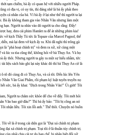
 thời tạm chiếm, bà ấy có quan hệ với nhiều người Pháp.
ng có địa vị, có uy tín, thì đáng nhẽ là bà ấy phải theo
ện cá nhân của bà. Vì bà ấy ở lại như thế thì người ta lại
o dõi. Bà ấy không tham gia vào Nhân Văn nhưng làm một
g hạn. Người ta nhìn vào đó người ta cho rằng: Đấy!
ược hay, đưa cái phim Hamlet ra để át những phim kia!
chức vở kịch Thầy Tú tức là Topaze của Marcel Pagnol; thế
g diễn, mà lại đem vở kịch ấy ra. Khi đã nghi thì trông gà
gọi là "phá hoại chính trị" và đem ra xử, xử cùng một
 và lúc ra tòa cũng thế, không hỏi về bà Thụy An. Và họ
à ấy thôi. Nhưng người ta gây ra một sự hiểu nhầm, tức
ài liệu sách báo ghi lại này khác đó thì bà Thụy An cứ là
 ô-tô đó cùng đi có Thụy An, và cả tôi. Đến lúc lên Yên
m báo Nhân Văn Giai Phẩm, rồi phạm kỷ luật tuyên truyền nọ
n hết sức, bà ấy khai: "Địch trong Nhân Văn!" Úi giời! Tôi
i giam, Người ta chăm sức khỏe để cho về đấy. Tôi mới hỏi
Nhân Văn bao giờ đâu?" Thì bà ấy bảo: "Tôi bị công an nó
 Tôi nhận liều. Tôi xin lỗi anh." Thế thôi. Chuyện nó buồn
ôi về là ở trong cái diện gọi là "Đại xá chính trị phạm
 đại xá chính trị phạm. Trại tôi ở là thuần túy chính trị.
ng còn phải chịu cái tự do hạn chế, bị phân biệt đối xử