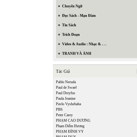
Chuyển Ngữ
Đọc Sách - Mạn Đàm
Tin Sách
Trích Đoạn
Video & Audio : Nhạc & . . .
TRANH VÀ ẢNH
Tác Giả
Pablo Neruda
Paul de Swaef
Paul Dreyfus
Paula Jeanine
Pavlo Vyshebaba
PBS
Peter Carey
PHẠM CAO DƯƠNG
Phạm Diễm Hương
PHẠM ĐÌNH VY