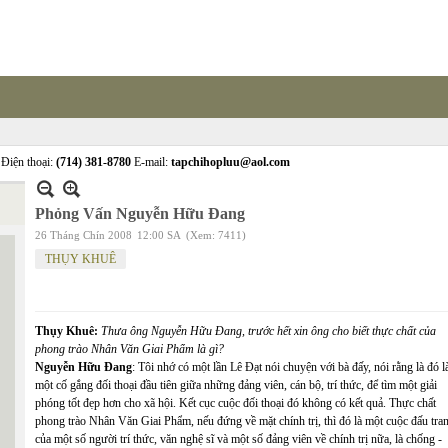
Điện thoại:
(714) 381-8780
E-mail:
tapchihopluu@aol.com
Phỏng Vấn Nguyễn Hữu Đang
26 Tháng Chín 2008
12:00 SA
(Xem: 7411)
THỤY KHUÊ
Thụy Khuê:
Thưa ông Nguyễn Hữu Đang, trước hết xin ông cho biết thực chất của
phong trào Nhân Văn Giai Phẩm là gì?
Nguyễn Hữu Đang
: Tôi nhớ có một lần Lê Đạt nói chuyện với bà đấy, nói rằng là đó l
một cố gắng đối thoại đầu tiên giữa những đảng viên, cán bộ, trí thức, để tìm một giải
phóng tốt đẹp hơn cho xã hội. Kết cục cuộc đối thoại đó không có kết quả. Thực chất
phong trào Nhân Văn Giai Phẩm, nếu đứng về mặt chính trị, thì đó là một cuộc đấu tra
của một số người trí thức, văn nghệ sĩ và một số đảng viên về chính trị nữa, là chống -