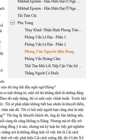
Mikhail Epstein - Hậu Hiện Đại Ở Nga Những Quy Luật Chung - Phần 1
ạch
Mikhail Epstein - Hậu Hiện Đại Ở Nga Những Quy Luật Chung - Phần 2
n
Tội Tình Chi
Phụ Trang
cả
Thụy Khuê: Nhận Định Phong Trào Nhân Văn Giai Phẩm
ải
Phỏng Vấn Lê Đạt - Phần 1
ệ
Phỏng Vấn Lê Đạt - Phần 2
".
Phỏng Vấn Nguyễn Hữu Đang
bấy
Phỏng Vấn Hoàng Cầm
Thử Tìm Một Lối Tiếp Cận Văn Sử Học Về Hai Mươi Nhăm Năm Văn Học Việt Nam Hải Ngoại 1975 - 2000
có
Thằng Người Có Đuôi
yền
c nào thì ông bắt đầu nghi ngờ Đảng?
ưa ra một thông tri, một chỉ thị khẳng định là những đảng
n. Theo đó mấy tháng, thì có một cuộc chỉnh huấn. Trước khi
 thức. Tôi sẽ phải nhận không biết bao nhiêu là khuyết điểm,
i, chán nản đó. Tôi có hỏi một người bạn cũng như là một
g?" Thì ông ấy khuyến khích tôi, ông ấy bảo không nên,
ì cuối cùng tôi cũng không ra Đảng. Nhưng mà từ đấy trở
 không đồng ý tí nào, nhưng mà kỷ luật lúc bấy giờ nghiêm
h -chẳng nói là không đồng tình về việc lớn là Cải cách
hời với việc phát hiện Cải cách ruộng đất, thì ở Liên Xô