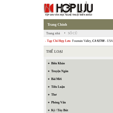
Trang Chính
›
Trang nhà
SỐ CŨ
- Tạp Chí Hợp Lưu
Fountain Valley,
CA 92708
- USA
THỂ LOẠI
Biên Khảo
Truyện Ngắn
Bài Mới
Tiểu Luận
Thơ
Phỏng Vấn
Ký / Tùy Bút