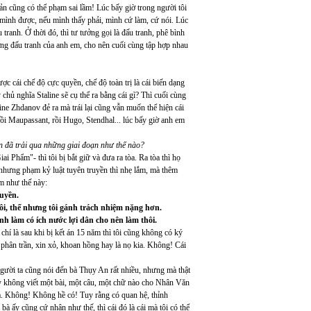
sản cũng có thể phạm sai lầm! Lúc bấy giờ trong người tôi
 mình được, nếu mình thấy phải, mình cứ làm, cứ nói. Lúc
tranh. Ở thời đó, thì tư tưởng gọi là đấu tranh, phê bình
ởng đấu tranh của anh em, cho nên cuối cùng tập hợp nhau
 cái chế độ cực quyền, chế độ toàn trị là cái biến dạng
hủ nghĩa Staline sẽ cụ thể ra bằng cái gì? Thì cuối cùng
ine Zhdanov đẻ ra mà trái lại cũng vẫn muốn thể hiện cái
ồi Maupassant, rồi Hugo, Stendhal... lúc bấy giờ anh em
n đã trải qua những giai đoạn như thế nào?
ai Phẩm"- thì tôi bị bắt giữ và đưa ra tòa. Ra tòa thì họ
n, nhưng phạm kỷ luật tuyên truyền thì nhẹ lắm, mà thêm
ểm như thế này:
ruyền.
hôi, thế nhưng tôi gánh trách nhiệm nặng hơn.
ình làm có ích nước lợi dân cho nên làm thôi.
chí là sau khi bị kết án 15 năm thì tôi cũng không có ký
 phân trần, xin xỏ, khoan hồng hay là nọ kia. Không! Cái
gười ta cũng nói đến bà Thụy An rất nhiều, nhưng mà thật
y không viết một bài, một câu, một chữ nào cho Nhân Văn
cả. Không! Không hề có! Tuy rằng có quan hệ, thỉnh
 ấy cũng cứ nhận như thế, thì cái đó là cái mà tôi có thể