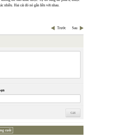
ác nhiều. Hai cái đó nó gắn liền với nhau.
Trước
Sau
bạn
ng cuối