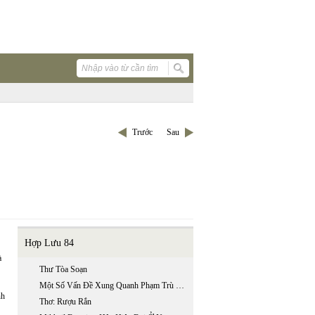
Trước
Sau
Hợp Lưu 84
à
Thư Tòa Soạn
Một Số Vấn Đề Xung Quanh Phạm Trù Chủ Nghĩa Hiện Đại
nh
Thơ: Rượu Rắn