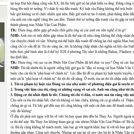
lại họp Đại hội đảng cộng sản XX, thì lúc bấy giờ nó lại phát hiện ra rằng: Đảng cộng 
bùng lên một tư tưởng: Vì chân lý mà đấu tranh. Kỷ luật của Đảng không thể trói buộc
bấy giờ không sợ tổ chức nhiều quá nữa. Bấy giờ mới tự tin ở mình, phải thẳng thắn đấu 
của anh em văn nghệ cũng lên cao lắm. Thành thử tư tưởng đấu tranh của tôi gặp tư tư
thành phong trào Nhân Văn Giai Phẩm.
TK:
Thưa ông, điểm gặp gỡ mấu chốt giữa ông và các anh em văn nghệ sĩ là gì?
NHĐ:
Anh em có một điểm gặp nhau là dù thế nào đi nữa cũng không thể chấp nhận được
của chuyên chính vô sản. Nhưng mà thể hiện đấu tranh để chống lại chủ nghĩa Mao hay c
cũng chỉ có vấn đề là: Tự do sáng tác, tức là không chấp nhận chủ nghĩa xã hội của Stal
hiện thực phê bình như là ở thế kỷ XIX ở phương Tây như là những Balzac, Flaubert, r
tha thiết lắm.
TK:
Thưa ông, rút cục vụ án Nhân Văn Giai Phẩm đã kết thúc ra sao? Ông và các bạ
NHĐ:
Thì tất nhiên tôi là người -tiếng bấy giờ gọi là "đầu sỏ trong cái bọn Nhân Văn Gi
buộc cho cái tội là "phá hoại về chính trị". Lúc đầu thì đề ra phạm kỷ luật tuyên truyề
một cái là "phá hoại về chính trị" thì tội đó rất nặng. Ở trước tòa án thì tôi nhận mấy đi
1. Tôi có phạm kỷ luật của Đảng và của nhà nước về phương diện gọi là tuyên t
2. Trong việc làm của tôi, cũng có những vụng về sai sót. Anh em cũng như tôi t
3. Động cơ thì nhất định là tốt: Chúng tôi chỉ vì dân, vì nước mà tin rằng việc m
Cho nên ra tòa tôi nhận hết, chứ tôi không có bào chữa, không cãi cọ gì nhiều cả. Thậm 
chống án gì cả. Từ bấy giờ đến nay tôi cũng không viết một cái đơn nào để thanh minh,
việc đó không!
Ở đây tôi phải nói ngay với bà về việc bà hay quan tâm đến bà Thụy An. Người ngoài n
ra thì thế này: Bà Thụy An không tham gia gì vào nhóm Nhân Văn Giai Phẩm cả! Bà ấ
cả. Bà ấy cũng không hề mách nước, bàn bạc gì với người khác hay là với tôi bao giờ 
thoảng gặp nhau. Cũng nói chuyện. Nhưng tại sao lại cứ quy cho bà ấy là Nhân Văn và bà