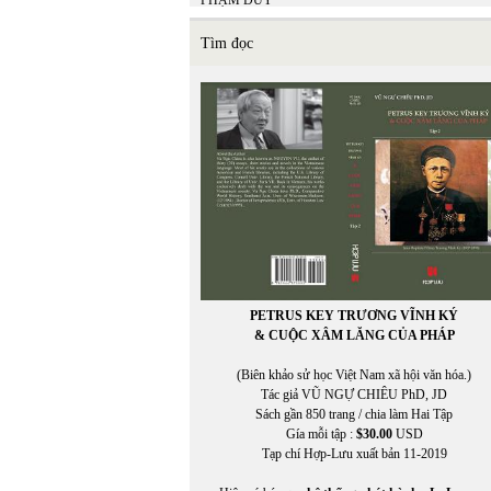
PHẠM DUY
Phạm Hiền Mây
Phạm Hoàng Quân
Tìm đọc
Phạm Hồng Ân
PHẠM HỒNG SƠN
Phạm Mạnh Hào chuyển ngữ
PHẠM NGỌC CẢNH NAM
PHẠM NGỌC LƯƠNG
Phạm Phú Cường (chuyển ngữ)
Phạm Phương
PHẠM QUANG TRUNG
PHẠM QUỐC BẢO
PHẠM QUYÊN CHI
PHẠM THANH NGHIÊN
Phạm Thị Ngọc
PHẠM TRỌNG LUẬT
PETRUS KEY TRƯƠNG VĨNH KÝ
Phạm Tử Văn
& CUỘC XÂM LĂNG CỦA PHÁP
PHẠM TUYỀN
Phạm Vĩnh Cư
(Biên khảo sử học Việt Nam xã hội văn hóa.)
PHẠM VŨ THỊNH
Tác giả VŨ NGỰ CHIÊU PhD, JD
PHẠM VŨ THỊNH chuyển ngữ
Sách gần 850 trang / chia làm Hai Tập
Phạm Xuân Hy
Gía mỗi tập :
$30.00
USD
Phạm Xuân Hy chuyển ngữ
Tạp chí Hợp-Lưu xuất bản 11-2019
PHẠM XUÂN NGUYÊN
PHAN CHÍNH