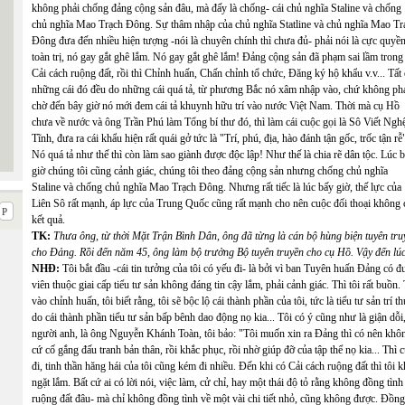
không phải chống đảng cộng sản đâu, mà đấy là chống- cái chủ nghĩa Staline và chống
chủ nghĩa Mao Trạch Đông. Sự thâm nhập của chủ nghĩa Statline và chủ nghĩa Mao Tr
Đông đưa đến nhiều hiện tượng -nói là chuyên chính thì chưa đủ- phải nói là cực quyề
toàn trị, nó gay gắt ghê lắm. Nó gay gắt ghê lắm! Đảng cộng sản đã phạm sai lầm trong
Cải cách ruộng đất, rồi thì Chỉnh huấn, Chấn chỉnh tổ chức, Đăng ký hộ khẩu v.v... Tất 
những cái đó đều do những cái quá tả, từ phương Bắc nó xâm nhập vào, chứ không ph
chờ đến bây giờ nó mới đem cái tả khuynh hữu trí vào nước Việt Nam. Thời mà cụ Hồ
chưa về nước và ông Trần Phú làm Tổng bí thư đó, thì làm cái cuộc gọi là Sô Viết Ngh
Tĩnh, đưa ra cái khẩu hiện rất quái gở tức là "Trí, phú, địa, hào đánh tận gốc, trốc tận rễ
Nó quá tả như thế thì còn làm sao giành được độc lập! Như thế là chia rẽ dân tộc. Lúc 
giờ chúng tôi cũng cảnh giác, chúng tôi theo đảng cộng sản nhưng chống chủ nghĩa
Staline và chống chủ nghĩa Mao Trạch Đông. Nhưng rất tiếc là lúc bấy giờ, thế lực của
Liên Sô rất mạnh, áp lực của Trung Quốc cũng rất mạnh cho nên cuộc đối thoại không 
kết quả.
TK:
Thưa ông, từ thời Mặt Trận Bình Dân, ông đã từng là cán bộ hùng biện tuyên tru
cho Đảng. Rồi đến năm 45, ông làm bộ trưởng Bộ tuyên truyền cho cụ Hồ. Vậy đến lú
NHĐ:
Tôi bắt đầu -cái tin tưởng của tôi có yếu đi- là bởi vì ban Tuyên huấn Đảng có đ
viên thuộc giai cấp tiểu tư sản không đáng tin cậy lắm, phải cảnh giác. Thì tôi rất buồ
vào chỉnh huấn, tôi biết rằng, tôi sẽ bộc lộ cái thành phần của tôi, tức là tiểu tư sản trí
do cái thành phần tiểu tư sản bấp bênh dao động nọ kia... Tôi có ý cũng như là giận dỗ
người anh, là ông Nguyễn Khánh Toàn, tôi bảo: "Tôi muốn xin ra Đảng thì có nên khôn
cứ cố gắng đấu tranh bản thân, rồi khắc phục, rồi nhờ giúp đỡ của tập thể nọ kia... Th
đi, tinh thần hăng hái của tôi cũng kém đi nhiều. Đến khi có Cải cách ruộng đất thì tôi
ngặt lắm. Bất cứ ai có lời nói, việc làm, cử chỉ, hay một thái độ tỏ rằng không đồng tìn
ruộng đất đâu- mà chỉ không đồng tình về một vài chi tiết nhỏ, cũng không được. Đồng t