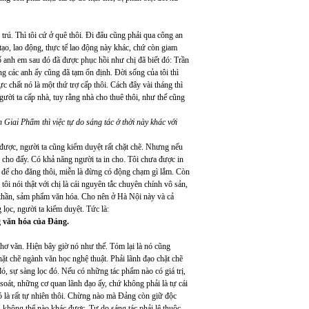
rú. Thì tôi cứ ở quê thôi. Đi đâu cũng phải qua công an
ạo, lao động, thực tế lao động này khác, chứ còn giam
 anh em sau đó đã được phục hồi như chị đã biết đó: Trần
 các anh ấy cũng đã tạm ổn định. Đời sống của tôi thì
 chất nó là một thứ trợ cấp thôi. Cách đây vài tháng thì
người ta cấp nhà, tuy rằng nhà cho thuê thôi, như thế cũng
n Giai Phẩm thì việc tự do sáng tác ở thời này khác với
áo được, người ta cũng kiểm duyệt rất chặt chẽ. Nhưng nếu
n cho đấy. Có khả năng người ta in cho. Tôi chưa được in
g để cho đăng thôi, miễn là đừng có động chạm gì lắm. Còn
tôi nói thật với chị là cái nguyên tắc chuyên chính vô sản,
h thần, sảm phẩm văn hóa. Cho nên ở Hà Nội này và cả
 lọc, người ta kiểm duyệt. Tức là:
 văn hóa của Đảng.
hơ văn. Hiện bây giờ nó như thế. Tóm lại là nó cũng
hặt chẽ ngành văn học nghệ thuật. Phải lãnh đạo chặt chẽ
ó, sự sàng lọc đó. Nếu có những tác phẩm nào có giá trị,
oát, những cơ quan lãnh đạo ấy, chứ không phải là tự cái
đó là rất tự nhiên thôi. Chừng nào mà Đảng còn giữ độc
, không thể nào khác được. Tự do sáng tác phải lệ thuộc