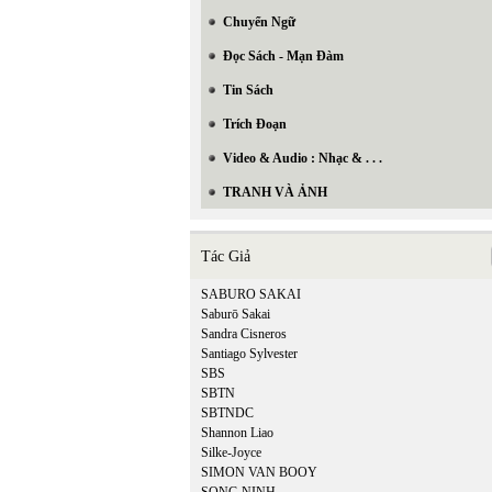
Chuyển Ngữ
Đọc Sách - Mạn Đàm
Tin Sách
Trích Đoạn
Video & Audio : Nhạc & . . .
TRANH VÀ ẢNH
Tác Giả
SABURO SAKAI
Saburō Sakai
Sandra Cisneros
Santiago Sylvester
SBS
SBTN
SBTNDC
Shannon Liao
Silke-Joyce
SIMON VAN BOOY