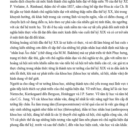
muốn dịch chuyển cái mốc hình thành chủ nghĩa hiện đại về thập niên 70 của thế kỷ XI
P. Verlaine, A. Rimbaud, thậm chí về năm 1857, năm công bố tập thơ Hoa ác của Ch. 
thì gắn sự hình thành chủ nghĩa hiện đại với những thập niên đầu thế kỷ XX, khi trong
khuynh hướng, dù khác biệt trong các cương lĩnh và tuyên ngôn, vẫn có điểm chung, c
chuyển lịch sử đang diễn ra, kéo theo sự phá sản của nhiều giá trị tinh thần, tín ngưỡng t
với các thế hệ trước họ. Từ đó ở họ nảy sinh niềm tin vào sự tất yếu phải đổi mới triệt
nghĩa hiện thực vốn đã đạt đến tầm mức kinh điển vào cuối thế kỷ XIX và có cơ trở nên
ở một thời đại đã đổi khác.
Khủng hoảng xã hội đầu thế kỷ XX là sự kiện có thực, và nó đã làm bùng nổ hai cuộc ch
chứng kiến những cơn điên rồ tập thể của những bộ phận nhân loại nhất định mà hậu qu
“nhân loại Âu châu” (chữ dùng của M.M. Bakhtin) mà sự phát triển từ thời Phục hưng,
trạng trí thức đặc thù, gắn với chủ nghĩa nhân đạo và chủ nghĩa tự do, gắn với niềm tin và
hoảng xã hội nói trên khiến niềm tin vào tiến bộ xã hội trở nên thiếu căn cứ, các giá t
thực chứng trong nhận thức từng là thành tựu tư tưởng của thế kỷ XIX và in dấu ảnh h
nên lỗi thời, khi mà sự phát triển của khoa học (khoa học tự nhiên, xã hội, nhân văn) 
hình dung về thế giới.
Người ta cho rằng về tư tưởng khoa học, những thành tựu chủ yếu trong mọi lĩnh vực tr
gián tiếp kích thích sự phát triển của chủ nghĩa hiện đại. Về triết học, đáng kể là các họ
Nietzsche, Kierkegaard đến Bergson, Heidegger và J.P. Sartre. Về tâm lý học và tâm bệ
của C.G. Jung. Về các khoa học nhân văn, đáng kể nhất là việc nâng ngữ học lên cấp độ
tưởng lấy châu Âu làm trung tâm (Europocentrisme) và hệ quả của nó là việc gia tăng 
nảy sinh những ngành như thần trí học (théosophia), thần trí học nhân loại (anthroposop
khoa học xã hội, đáng kể nhất là các lý thuyết chủ nghĩa xã hội, chủ nghĩa cộng sản, ch
Về cái phức thể đa tạp những hiện tượng văn nghệ làm nên phạm trù chủ nghĩa hiện đạ
phong đầu thế kỷ, trước và sau thế chiến I, đến văn học hiện sinh, văn học và sân khấu p