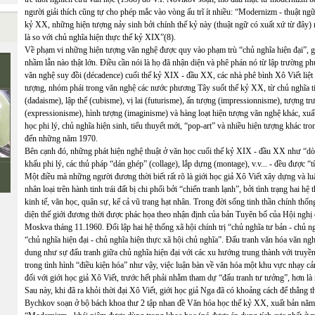
người giải thích cũng tự cho phép mắc vào vòng ấu trĩ ít nhiều: “Modernizm - thuật ngữ
kỷ XX, những hiện tượng nảy sinh bởi chính thế kỷ này (thuật ngữ có xuất xứ từ đây) 
là so với chủ nghĩa hiện thực thế kỷ XIX”(8).
Về phạm vi những hiện tượng văn nghệ được quy vào phạm trù “chủ nghĩa hiện đại”, g
nhầm lẫn nào thật lớn. Điều cần nói là họ đã nhận diện và phê phán nó từ lập trường p
văn nghệ suy đồi (décadence) cuối thế kỷ XIX - đầu XX, các nhà phê bình Xô Viết liệt 
tượng, nhóm phái trong văn nghệ các nước phương Tây suốt thế kỷ XX, từ chủ nghĩa t
(dadaisme), lập thể (cubisme), vị lai (futurisme), ấn tượng (impressionnisme), tượng tr
(expressionisme), hình tượng (imaginisme) và hàng loạt hiện tượng văn nghệ khác, xuất h
học phi lý, chủ nghĩa hiện sinh, tiểu thuyết mới, “pop-art” và nhiều hiện tượng khác tr
đến những năm 1970.
Bên cạnh đó, những phát hiện nghệ thuật ở văn học cuối thế kỷ XIX - đầu XX như “dòng
khấu phi lý, các thủ pháp “dán ghép” (collage), lắp dựng (montage), v.v... - đều được “t
Một điều mà những người đương thời biết rất rõ là giới học giả Xô Viết xây dựng và luậ
nhân loại trên hành tinh trái đất bị chi phối bởi “chiến tranh lạnh”, bởi tình trạng hai hệ
kinh tế, văn học, quân sự, kể cả vũ trang hạt nhân. Trong đời sống tinh thần chính thố
diện thế giới đương thời được phác họa theo nhận định của bản Tuyên bố của Hội nghị 
Moskva tháng 11.1960. Đối lập hai hệ thống xã hội chính trị “chủ nghĩa tư bản - chủ ng
“chủ nghĩa hiện đại - chủ nghĩa hiện thực xã hội chủ nghĩa”. Đấu tranh văn hóa văn ng
dung như sự đấu tranh giữa chủ nghĩa hiện đại với các xu hướng trung thành với truyền
trong tình hình “điều kiện hóa” như vậy, việc luận bàn về văn hóa một khu vực nhạy cảm
đối với giới học giả Xô Viết, trước hết phải nhằm tham dự “đấu tranh tư tưởng”, hơn là
Sau này, khi đã ra khỏi thời đại Xô Viết, giới học giả Nga đã có khoảng cách để thẳng 
Bychkov soạn ở bộ bách khoa thư 2 tập nhan đề Văn hóa học thế kỷ XX, xuất bản năm