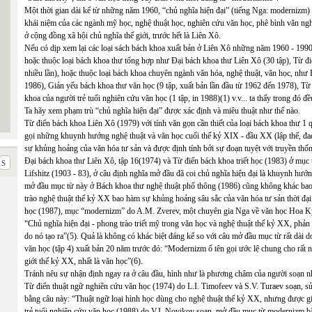
Một thời gian dài kể từ những năm 1960, “chủ nghĩa hiện đại” (tiếng Nga: modernizm) 
khái niệm của các ngành mỹ học, nghệ thuật học, nghiên cứu văn học, phê bình văn ng
ở cộng đồng xã hội chủ nghĩa thế giới, trước hết là Liên Xô.
Nếu có dịp xem lại các loại sách bách khoa xuất bản ở Liên Xô những năm 1960 - 1990
hoặc thuộc loại bách khoa thư tổng hợp như Đại bách khoa thư Liên Xô (30 tập), Từ điể
nhiều lần), hoặc thuộc loại bách khoa chuyên ngành văn hóa, nghệ thuật, văn học, như 
1986), Giản yếu bách khoa thư văn học (9 tập, xuất bản lần đầu từ 1962 đến 1978), Từ 
khoa của người trẻ tuổi nghiên cứu văn học (1 tập, in 1988)(1) v.v... ta thấy trong đó 
Ta hãy xem phạm trù “chủ nghĩa hiện đại” được xác định và miêu thuật như thế nào.
Từ điển bách khoa Liên Xô (1979) với tính văn gọn cần thiết của loại bách khoa thư 1 
gọi những khuynh hướng nghệ thuật và văn học cuối thế kỷ XIX - đầu XX (lập thể, đađa, s
sự khủng hoảng của văn hóa tư sản và được định tính bởi sự đoạn tuyệt với truyền thốn
Đại bách khoa thư Liên Xô, tập 16(1974) và Từ điển bách khoa triết học (1983) ở mục 
Lifshitz (1903 - 83), ở câu định nghĩa mở đầu đã coi chủ nghĩa hiện đại là khuynh hướn
mở đầu mục từ này ở Bách khoa thư nghệ thuật phổ thông (1986) cũng không khác bao lă
trào nghệ thuật thế kỷ XX bao hàm sự khủng hoảng sâu sắc của văn hóa tư sản thời đạ
học (1987), mục “modernizm” do A.M. Zverev, một chuyên gia Nga về văn học Hoa Kỳ cũ
“Chủ nghĩa hiện đại - phong trào triết mỹ trong văn học và nghệ thuật thế kỷ XX, phản
do nó tạo ra”(5). Quả là không có khác biệt đáng kể so với câu mở đầu mục từ rất dài
văn học (tập 4) xuất bản 20 năm trước đó: “Modernizm ố tên gọi ước lệ chung cho rất 
giới thế kỷ XX, nhất là văn học”(6).
Tránh nêu sự nhận định ngay ra ở câu đầu, hình như là phương châm của người soạn nh
Từ điển thuật ngữ nghiên cứu văn học (1974) do L.I. Timofeev và S.V. Turaev soạn, 
bằng câu này: “Thuật ngữ loại hình học dùng cho nghệ thuật thế kỷ XX, nhưng được giả
trẻ tuổi nghiên cứu văn học (1988) do V.I. Novikov soạn, mở đầu mục từ modernizm bằng