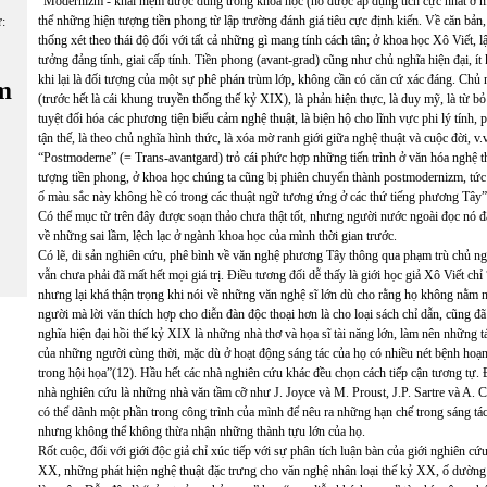
“Modernizm - khái niệm được dùng trong khoa học (nó được áp dụng tích cực nhất ở mỹ
thể những hiện tượng tiền phong từ lập trường đánh giá tiêu cực định kiến. Về căn bản,
ữ:
thống xét theo thái độ đối với tất cả những gì mang tính cách tân; ở khoa học Xô Viết, 
tưởng đảng tính, giai cấp tính. Tiền phong (avant-grad) cũng như chủ nghĩa hiện đại, í
khi lại là đối tượng của một sự phê phán trùm lớp, không cần có căn cứ xác đáng. Chủ n
m
(trước hết là cái khung truyền thống thế kỷ XIX), là phản hiện thực, là duy mỹ, là từ bỏ s
tuyệt đối hóa các phương tiện biểu cảm nghệ thuật, là biện hộ cho lĩnh vực phi lý tính, ph
tận thế, là theo chủ nghĩa hình thức, là xóa mờ ranh giới giữa nghệ thuật và cuộc đời,
“Postmoderne” (= Trans-avantgard) trỏ cái phức hợp những tiến trình ở văn hóa nghệ th
tượng tiền phong, ở khoa học chúng ta cũng bị phiên chuyển thành postmodernizm, tức 
ố màu sắc này không hề có trong các thuật ngữ tương ứng ở các thứ tiếng phương Tây”
Có thể mục từ trên đây được soạn thảo chưa thật tốt, nhưng người nước ngoài đọc nó đ
về những sai lầm, lệch lạc ở ngành khoa học của mình thời gian trước.
Có lẽ, di sản nghiên cứu, phê bình về văn nghệ phương Tây thông qua phạm trù chủ nghĩ
vẫn chưa phải đã mất hết mọi giá trị. Điều tương đối dễ thấy là giới học giả Xô Viết ch
nhưng lại khá thận trọng khi nói về những văn nghệ sĩ lớn dù cho rằng họ không nằm 
người mà lời văn thích hợp cho diễn đàn độc thoại hơn là cho loại sách chỉ dẫn, cũng 
nghĩa hiện đại hồi thế kỷ XIX là những nhà thơ và họa sĩ tài năng lớn, làm nên những t
của những người cùng thời, mặc dù ở hoạt động sáng tác của họ có nhiều nét bệnh hoạ
trong hội họa”(12). Hầu hết các nhà nghiên cứu khác đều chọn cách tiếp cận tương tự. 
nhà nghiên cứu là những nhà văn tầm cỡ như J. Joyce và M. Proust, J.P. Sartre và A. Ca
có thể dành một phần trong công trình của mình để nêu ra những hạn chế trong sáng tác
nhưng không thể không thừa nhận những thành tựu lớn của họ.
Rốt cuộc, đối với giới độc giả chỉ xúc tiếp với sự phân tích luận bàn của giới nghiên c
XX, những phát hiện nghệ thuật đặc trưng cho văn nghệ nhân loại thế kỷ XX, ố dường 