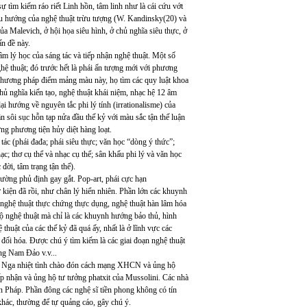
sự tìm kiếm ráo riết Linh hồn, tâm linh như là cái cứu vớt
 xu hướng của nghệ thuật trừu tượng (W. Kandinsky(20) và
 Malevich, ở hội họa siêu hình, ở chủ nghĩa siêu thực, ở
n đề này.
âm lý học của sáng tác và tiếp nhận nghệ thuật. Một số
ệ thuật; đó trước hết là phái ấn tượng mới với phương
phương pháp điểm mảng màu này, họ tìm các quy luật khoa
chủ nghĩa kiến tạo, nghệ thuật khái niệm, nhạc hệ 12 âm
 hướng về nguyên tắc phi lý tính (irrationalisme) của
n sôi sục hỗn tạp nửa đầu thế kỷ với màu sắc tận thế luận
ng phương tiện hủy diệt hàng loạt.
 tác (phái đađa; phái siêu thực; văn học “dòng ý thức”;
ạc; thơ cụ thể và nhạc cụ thể; sân khấu phi lý và văn học
 đời, tâm trạng tận thế).
 trường phủ định gay gắt. Pop-art, phái cực hạn
 kiện đã rồi, như chân lý hiển nhiên. Phần lớn các khuynh
 nghệ thuật thực chứng thực dụng, nghệ thuật hàn lâm hóa
bộ nghệ thuật mà chỉ là các khuynh hướng bảo thủ, hình
 thuật của các thế kỷ đã quá ấy, nhất là ở lĩnh vực các
 đối hóa. Được chú ý tìm kiếm là các giai đoạn nghệ thuật
ng Nam Đảo v.v...
 lai Nga nhiệt tình chào đón cách mạng XHCN và ủng hộ
ấp nhận và ủng hộ tư tưởng phatxit của Mussolini. Các nhà
ản Pháp. Phần đông các nghệ sĩ tiền phong không có tín
khác, thường để tự quảng cáo, gây chú ý.