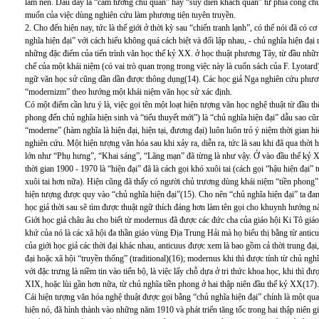
làm nên. Dẫu đây là “cảm tưởng chủ quan” hay “suy diễn khách quan” từ phía công ch
muốn của việc dùng nghiên cứu làm phương tiện tuyên truyền.
2. Cho đến hiện nay, tức là thế giới ở thời kỳ sau “chiến tranh lạnh”, có thể nói đã có 
nghĩa hiện đại” với cách hiểu không quá cách biệt và đối lập nhau, - chủ nghĩa hiện đ
những đặc điểm của tiến trình văn học thế kỷ XX. ở học thuật phương Tây, từ đầu nhữn
chế của một khái niệm (có vai trò quan trọng trong việc này là cuốn sách của F. Lyotard
ngữ văn học sử cũng dần dần được thông dụng(14). Các học giả Nga nghiên cứu phươn
“modernizm” theo hướng một khái niệm văn học sử xác định.
Có một điểm cần lưu ý là, việc gọi tên một loạt hiện tượng văn học nghệ thuật từ đầu 
phong đến chủ nghĩa hiện sinh và “tiểu thuyết mới”) là “chủ nghĩa hiện đại” dẫu sao cũ
“moderne” (hàm nghĩa là hiện đại, hiện tại, đương đại) luôn luôn trỏ ý niệm thời gian h
nghiên cứu. Một hiện tượng văn hóa sau khi xảy ra, diễn ra, tức là sau khi đã qua thời
lớn như “Phụ hưng”, “Khai sáng”, “Lãng mạn” đã từng là như vậy. Ở vào đầu thế kỷ X
thời gian 1900 - 1970 là “hiện đại” đã là cách gọi khó xuôi tai (cách gọi “hậu hiện đại” t
xuôi tai hơn nữa). Hiện cũng đã thấy có người chủ trương dùng khái niệm “tiền phong”
hiện tượng được quy vào “chủ nghĩa hiện đại”(15). Cho nên “chủ nghĩa hiện đại” ta đan
học giả thời sau sẽ tìm được thuật ngữ thích đáng hơn làm tên gọi cho khuynh hướng n
Giới học giả châu âu cho biết từ modernus đã được các đức cha của giáo hội Ki Tô giáo 
khứ của nó là các xã hội đa thần giáo vùng Địa Trung Hải mà họ biểu thị bằng từ anticuu
của giới học giả các thời đại khác nhau, anticuus được xem là bao gồm cả thời trung đại
đại hoặc xã hội “truyền thống” (traditional)(16); modernus khi thì được tính từ chủ nghĩa
với đặc trưng là niềm tin vào tiến bộ, là việc lấy chỗ dựa ở tri thức khoa học, khi thì
XIX, hoặc lùi gần hơn nữa, từ chủ nghĩa tiền phong ở hai thập niên đầu thế kỷ XX(17).
Cái hiện tượng văn hóa nghệ thuật được gọi bằng “chủ nghĩa hiện đại” chính là một qu
hiện nó, đã hình thành vào những năm 1910 và phát triển tăng tốc trong hai thập niên g