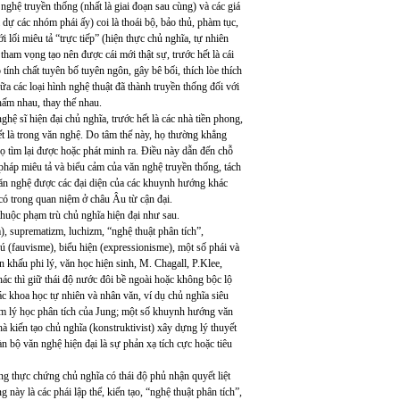
nghệ truyền thống (nhất là giai đoạn sau cùng) và các giá
 dự các nhóm phái ấy) coi là thoái bộ, bảo thủ, phàm tục,
i lối miêu tả “trực tiếp” (hiện thực chủ nghĩa, tự nhiên
 tham vọng tạo nên được cái mới thật sự, trước hết là cái
tính chất tuyên bố tuyên ngôn, gây bê bối, thích lòe thích
ữa các loại hình nghệ thuật đã thành truyền thống đối với
ấm nhau, thay thế nhau.
ệ sĩ hiện đại chủ nghĩa, trước hết là các nhà tiền phong,
ết là trong văn nghệ. Do tâm thế này, họ thường khẳng
ọ tìm lại được hoặc phát minh ra. Điều này dẫn đến chỗ
 pháp miêu tả và biểu cảm của văn nghệ truyền thống, tách
văn nghệ được các đại diện của các khuynh hướng khác
có trong quan niệm ở châu Âu từ cận đại.
thuộc phạm trù chủ nghĩa hiện đại như sau.
m), suprematizm, luchizm, “nghệ thuật phân tích”,
hú (fauvisme), biểu hiện (expressionisme), một số phái và
ân khấu phi lý, văn học hiện sinh, M. Chagall, P.Klee,
hác thì giữ thái độ nước đôi bề ngoài hoặc không bộc lộ
ác khoa học tự nhiên và nhân văn, ví dụ chủ nghĩa siêu
tâm lý học phân tích của Jung; một số khuynh hướng văn
hà kiến tạo chủ nghĩa (konstruktivist) xây dựng lý thuyết
n bộ văn nghệ hiện đại là sự phản xạ tích cực hoặc tiêu
ờng thực chứng chủ nghĩa có thái độ phủ nhận quyết liệt
 này là các phái lập thể, kiến tạo, “nghệ thuật phân tích”,