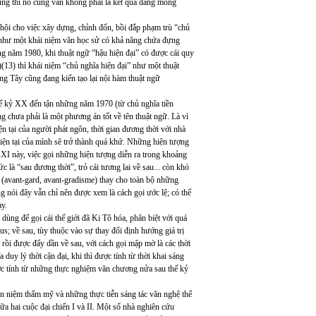
úng thì nó cũng vẫn không phải là kết quả đáng mong
cơ hội cho việc xây dựng, chỉnh đốn, bồi đắp phạm trù “chủ
ại như một khái niệm văn học sử có khả năng chứa đựng
g năm 1980, khi thuật ngữ “hậu hiện đại” có được cái quy
)(13) thì khái niệm “chủ nghĩa hiện đại” như một thuật
g Tây cũng đang kiến tạo lại nội hàm thuật ngữ
thế kỷ XX đến tận những năm 1970 (từ chủ nghĩa tiền
ng chưa phải là một phương án tốt về tên thuật ngữ. Là vì
iện tại của người phát ngôn, thời gian đương thời với nhà
 hiện tại của mình sẽ trở thành quá khứ. Những hiện tượng
XI này, việc gọi những hiện tượng diễn ra trong khoảng
ức là “sau đương thời”, trỏ cái tương lai về sau... còn khó
 (avant-gard, avant-gradisme) thay cho toàn bộ những
g nói đây vẫn chỉ nên được xem là cách gọi ước lệ; có thể
ày.
dùng để gọi cái thế giới đã Ki Tô hóa, phân biệt với quá
s; về sau, tùy thuộc vào sự thay đổi định hướng giá trị
, rồi được đẩy dần về sau, với cách gọi mập mờ là các thời
 duy lý thời cận đại, khi thì được tính từ thời khai sáng
 được tính từ những thực nghiệm văn chương nửa sau thế kỷ
an niệm thẩm mỹ và những thực tiễn sáng tác văn nghệ thể
iữa hai cuộc đại chiến I và II. Một số nhà nghiên cứu