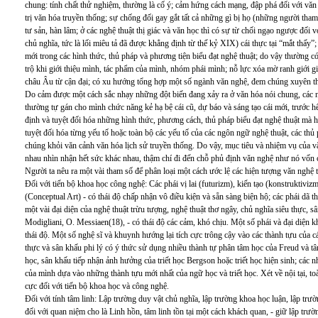
chung: tính chất thử nghiệm, thường là cố ý; cảm hứng cách mạng, đập phá đối với văn 
trị văn hóa truyền thống; sự chống đối gay gắt tất cả những gì bị họ (những người tham
tư sản, hàn lâm; ở các nghệ thuật thị giác và văn học thì có sự từ chối ngạo ngược đối vớ
chủ nghĩa, tức là lối miêu tả đã được khẳng định từ thế kỷ XIX) cái thực tại “mắt thấy”;
mới trong các hình thức, thủ pháp và phương tiện biểu đạt nghệ thuật; do vậy thường có 
trộ khi giới thiệu mình, tác phẩm của mình, nhóm phái mình; nỗ lực xóa mờ ranh giới gi
châu Âu từ cận đại; có xu hướng tổng hợp một số ngành văn nghệ, đem chúng xuyên th
Do cảm được một cách sắc nhạy những đột biến đang xảy ra ở văn hóa nói chung, các ngh
thường tự gán cho mình chức năng kẻ hạ bệ cái cũ, dự báo và sáng tạo cái mới, trước h
định và tuyệt đối hóa những hình thức, phương cách, thủ pháp biểu đạt nghệ thuật mà h
tuyệt đối hóa từng yếu tố hoặc toàn bộ các yếu tố của các ngôn ngữ nghệ thuật, các thủ
chúng khỏi văn cảnh văn hóa lịch sử truyền thống. Do vậy, mục tiêu và nhiệm vụ của 
nhau nhìn nhận hết sức khác nhau, thậm chí đi đến chỗ phủ định văn nghệ như nó vốn 
Người ta nêu ra một vài tham số để phân loại một cách ước lệ các hiện tượng văn nghệ 
Đối với tiến bộ khoa học công nghệ: Các phái vị lai (futurizm), kiến tạo (konstruktiviz
(Conceptual Art) - có thái độ chấp nhận vô điều kiện và sẵn sàng biện hộ; các phái dã t
một vài đại diện của nghệ thuật trừu tượng, nghệ thuật thơ ngây, chủ nghĩa siêu thực, s
Modigliani, O. Messiaen(18), - có thái độ các cảm, khó chịu. Một số phái và đại diện k
thái độ. Một số nghệ sĩ và khuynh hướng lại tích cực trông cậy vào các thành tựu của c
thực và sân khấu phi lý có ý thức sử dụng nhiều thành tự phân tâm học của Freud và 
học, sân khấu tiếp nhận ảnh hưởng của triết học Bergson hoặc triết học hiện sinh; các n
của mình dựa vào những thành tựu mới nhất của ngữ học và triết học. Xét về nội tại, toà
cực đối với tiến bộ khoa học và công nghệ.
Đối với tính tâm linh: Lập trường duy vật chủ nghĩa, lập trường khoa học luận, lập trư
đối với quan niệm cho là Linh hồn, tâm linh tồn tại một cách khách quan, - giữ lập trường