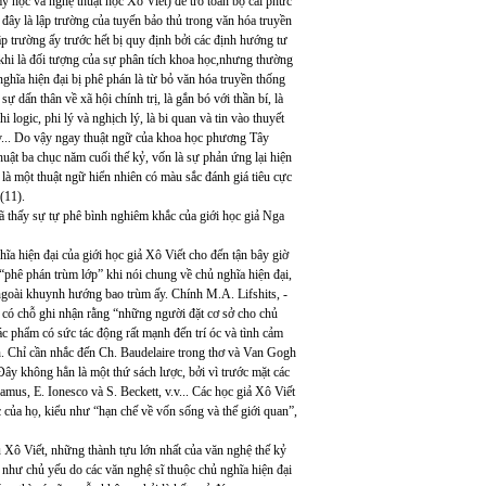
 học và nghệ thuật học Xô Viết) để trỏ toàn bộ cái phức
 đây là lập trường của tuyến bảo thủ trong văn hóa truyền
lập trường ấy trước hết bị quy định bởi các định hướng tư
t khi là đối tượng của sự phân tích khoa học,nhưng thường
ghĩa hiện đại bị phê phán là từ bỏ văn hóa truyền thống
ự dấn thân về xã hội chính trị, là gắn bó với thần bí, là
i logic, phi lý và nghịch lý, là bi quan và tin vào thuyết
 v.v... Do vậy ngay thuật ngữ của khoa học phương Tây
uật ba chục năm cuối thế kỷ, vốn là sự phản ứng lại hiện
là một thuật ngữ hiển nhiên có màu sắc đánh giá tiêu cực
(11).
ã thấy sự tự phê bình nghiêm khắc của giới học giả Nga
a hiện đại của giới học giả Xô Viết cho đến tận bây giờ
ỉ “phê phán trùm lớp” khi nói chung về chủ nghĩa hiện đại,
ngoài khuynh hướng bao trùm ấy. Chính M.A. Lifshits, -
đã có chỗ ghi nhận rằng “những người đặt cơ sở cho chủ
ác phẩm có sức tác động rất mạnh đến trí óc và tình cảm
n. Chỉ cần nhắc đến Ch. Baudelaire trong thơ và Van Gogh
Đây không hẳn là một thứ sách lược, bởi vì trước mặt các
mus, E. Ionesco và S. Beckett, v.v... Các học giả Xô Viết
 của họ, kiểu như “hạn chế về vốn sống và thế giới quan”,
ứu Xô Viết, những thành tựu lớn nhất của văn nghệ thế kỷ
như chủ yếu do các văn nghệ sĩ thuộc chủ nghĩa hiện đại