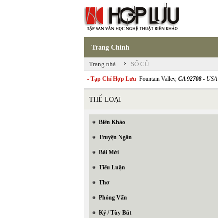
Trang Chính
›
Trang nhà
SỐ CŨ
- Tạp Chí Hợp Lưu
Fountain Valley,
CA 92708
- USA
THỂ LOẠI
Biên Khảo
Truyện Ngắn
Bài Mới
Tiểu Luận
Thơ
Phỏng Vấn
Ký / Tùy Bút