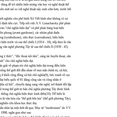
 dùng để trỏ nhiều hiện tượng văn học và nghệ thuật thế
nên mới mẻ so với nghệ thuật nảy sinh sớm hơn, trước hết
iới nghiên cứu phê bình Xô Viết hình như không có sự
hủ định tiêu cực. Tiếp nối việc A.V. Lunacharsky phê phán
vào “chủ nghĩa hiện đại” và phê phán hàng loạt hiện
iền phong (avant-gardisme), các nhóm phái đađa
ưng (symbolisme), siêu thực (surrealisme), biểu hiện
iện trước và sau thế chiến I (1914 - 18), tiếp theo là văn
ong văn nghệ phương Tây từ sau thế chiến II (1939 - 45)
 ý thức”, “độc thoại nội tâm”, sáng tác huyền thoại, sân
ính” cho chủ nghĩa hiện đại.
n giải về phạm trù chủ nghĩa hiện đại trong điều kiện
 thống thế giới đối đầu nhau về mọi mặt chính trị, xã hội,
ng ở khối cộng đồng xã hội chủ nghĩa(9), bức tranh về cục
đại biểu quốc tế 81 đảng cộng sản và công nhân ở
hĩa xã hội”, chuyển dạng sang văn nghệ, trở thành đối lập
hệ trong thế giới tư bản chủ nghĩa phương Tây được hình
 thống chủ nghĩa hiện thực kinh điển(10). Dễ hiểu là
 là văn hóa của “thế giới bên kia” (thế giới phương Tây),
 nghiên cứu khoa học thực thụ.
thắn nhìn lại một thời đã qua. Mục từ “modernizm” do V.V.
 1998, ngắn gọn như sau: