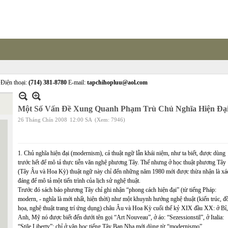
Điện thoại:
(714) 381-8780
E-mail:
tapchihopluu@aol.com
Một Số Vấn Đề Xung Quanh Phạm Trù Chủ Nghĩa Hiện Đạ
26 Tháng Chín 2008
12:00 SA
(Xem: 7946)
1. Chủ nghĩa hiện đại (modernism), cả thuật ngữ lẫn khái niệm, như ta biết, được dùng
trước hết để mô tả thực tiễn văn nghệ phương Tây. Thế nhưng ở học thuật phương Tây
(Tây Âu và Hoa Kỳ) thuật ngữ này chỉ đến những năm 1980 mới được thừa nhận là xá
đáng để mô tả một tiến trình của lịch sử nghệ thuật.
Trước đó sách báo phương Tây chỉ ghi nhận “phong cách hiện đại” (từ tiếng Pháp:
modern, - nghĩa là mới nhất, hiện thời) như một khuynh hướng nghệ thuật (kiến trúc, đ
họa, nghệ thuật trang trí ứng dụng) châu Âu và Hoa Kỳ cuối thế kỷ XIX đầu XX: ở Bỉ,
Anh, Mỹ nó được biết đến dưới tên gọi “Art Nouveau”, ở áo: “Sezessionstil”, ở Italia:
“Stile Liberty”; chỉ ở văn học tiếng Tây Ban Nha mới dùng từ “modernismo”.