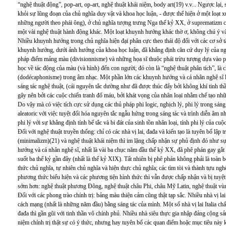
“nghệ thuật động”, pop-art, op-art, nghệ thuật khái niệm, body art(19) v.v... Ngược lại, 
khỏi sự lũng đoạn của chủ nghĩa duy vật và khoa học luận, - được thể hiện ở một loạt
những người theo phái ông), ở chủ nghĩa tượng trưng Nga thế kỷ XX, ở suprematizm của
một vài nghệ thuật hành động khác. Một loạt khuynh hướng khác thờ ơ, không chú ý vấ
Nhiều khuynh hướng trong chủ nghĩa hiện đại phân cực theo thái độ đối với các cơ sở t
khuynh hướng, dưới ảnh hưởng của khoa học luận, đã khẳng định căn cứ duy lý của ngh
pháp điểm mảng màu (divisionnisme) và những họa sĩ thuộc phái trừu tượng dựa vào 
học về tác động của màu (và hình) đến con người; đó còn là “nghệ thuật phân tích”, là 
(dodécaphonisme) trong âm nhạc. Một phần lớn các khuynh hướng và cá nhân nghệ sĩ lại
sáng tác nghệ thuật, (cái nguyên tắc dường như đã được thúc đẩy bởi không khí tinh thầ
gây nên bởi các cuộc chiến tranh đổ máu, bởi khát vọng của nhân loại nhằm chế tạo nhữ
Do vậy mà có việc tích cực sử dụng các thủ pháp phi logic, nghịch lý, phi lý trong sáng
aleatoric với việc tuyệt đối hóa nguyên tắc ngẫu hứng trong sáng tác và trình diễn âm nh
phi lý với sự khẳng định tính bế tắc và bi đát của sinh tồn nhân loại, tính phi lý của cuộc
Đối với nghệ thuật truyền thống: chỉ có các nhà vị lai, đađa và kiến tạo là tuyên bố lập
(minimalizm)(21) và nghệ thuật khái niệm thì im lặng chấp nhận sự phủ định đó như sự
hướng và cá nhân nghệ sĩ, nhất là vài ba chục năm đầu thế kỷ XX, đã phê phán gay gắt
suốt ba thế kỷ gần đây (nhất là thế kỷ XIX). Tất nhiên bị phê phán không phải là toàn 
thức chủ nghĩa, tự nhiên chủ nghĩa và hiện thực chủ nghĩa; các tìm tòi và thành tựu nghệ
phương thức biểu hiện và các phương tiện hình thức thì vẫn được chấp nhận và bị tuyệt
sớm hơn: nghệ thuật phương Đông, nghệ thuật châu Phi, châu Mỹ Latin, nghệ thuật vù
Đối với các phong trào chính trị: bảng màu thiện cảm cũng thật tạp sắc. Nhiều nhà vị
cách mạng (nhất là những năm đầu) bằng sáng tác của mình. Một số nhà vị lai Italia ch
đađa thì gần gũi với tinh thần vô chính phủ. Nhiều nhà siêu thực gia nhập đảng cộng s
niệm chính trị thật sự có ý thức, nhưng hay tuyên bố các quan điểm hoặc mục tiêu này 