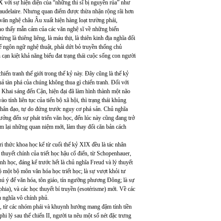
X với sự hiện diện của “những thi sĩ bị nguyền rủa” như
Baudelaire. Nhưng quan điểm được thừa nhận rộng rãi hơn
 văn nghệ châu Âu xuất hiện hàng loạt trường phái,
ho thấy mẫn cảm của các văn nghệ sĩ về những biến
ừng là thiêng liêng, là máu thịt, là thiên kinh địa nghĩa đối
 để ngôn ngữ nghệ thuật, phải dứt bỏ truyền thống chủ
 cạn kiệt khả năng biểu đat trạng thái cuộc sống con người
iến tranh thế giới trong thế kỷ này. Đây cũng là thế kỷ
ả tàn phá của chúng không thua gì chiến tranh. Đối với
 Khai sáng đến Cận, hiện đại đã làm hình thành một não
o tính liên tục của tiến bộ xã hội, thì trạng thái khủng
rị nhân đạo, tự do đứng trước nguy cơ phá sản. Chủ nghĩa
ưởng đến sự phát triển văn học, đến lúc này cũng đang trở
đem lại những quan niệm mới, làm thay đổi căn bản cách
i thức khoa học kể từ cuối thế kỷ XIX đều là tác nhân
c thuyết chính của triết học hậu cổ điển, từ Schopenhauer,
nh học, đáng kể trước hết là chủ nghĩa Freud và lý thuyết
 một bộ môn văn hóa học triết học; là sự vượt khỏi tư
chú ý đế văn hóa, tôn giáo, tín ngưỡng phương Đông; là sự
hia), và các học thuyết bí truyền (esotérisme) mới. Về các
ủ nghĩa vô chính phủ.
i, từ các nhóm phái và khuynh hướng mang đậm tính tiền
hi lý sau thế chiến II, người ta nêu một số nét đặc trưng