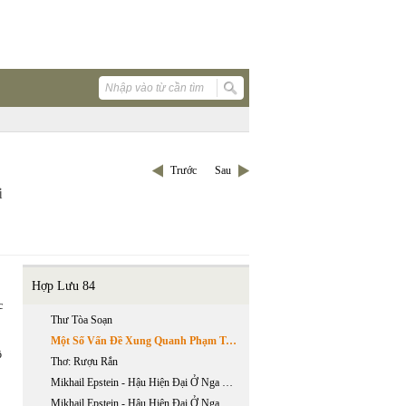
Trước
Sau
i
Hợp Lưu 84
c
Thư Tòa Soạn
Một Số Vấn Đề Xung Quanh Phạm Trù Chủ Nghĩa Hiện Đại
ồ
Thơ: Rượu Rắn
Mikhail Epstein - Hậu Hiện Đại Ở Nga Những Quy Luật Chung - Phần 1
Mikhail Epstein - Hậu Hiện Đại Ở Nga Những Quy Luật Chung - Phần 2