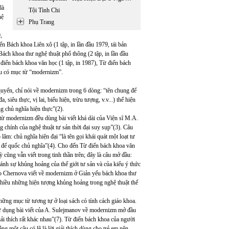
là
Tội Tình Chi
hệ
Phụ Trang
,
n Bách khoa Liên xô (1 tập, in lần đầu 1979, tái bản
Bách khoa thư nghệ thuật phổ thông (2 tập, in lần đầu
điển bách khoa văn học (1 tập, in 1987), Từ điển bách
đều có mục từ “modernizm”.
quyển, chỉ nói về modernizm trong 6 dòng: “tên chung để
iêu thực, vị lai, biểu hiện, trừu tượng, v.v...) thể hiện
g chủ nghĩa hiện thực”(2).
từ modernizm đều dùng bài viết khá dài của Viện sĩ M.A.
g chính của nghệ thuật tư sản thời đại suy sụp”(3). Câu
m: chủ nghĩa hiện đại “là tên gọi khái quát một loạt tư
i đế quốc chủ nghĩa”(4). Cho đến Từ điển bách khoa văn
ng vẫn viết trong tinh thần trên; đây là câu mở đầu:
 ánh sự khủng hoảng của thế giới tư sản và của kiểu ý thức
 do Chernova viết về modernizm ở Giản yếu bách khoa thư
nhiều những hiện tượng khủng hoảng trong nghệ thuật thế
ững mục từ tương tự ở loại sách có tính cách giáo khoa.
sử dụng bài viết của A. Sulejmanov về modernizm mở đầu
i thích rất khác nhau”(7). Từ điển bách khoa của người
 một câu có lẽ là lời giải thích dùng cho trẻ em nên