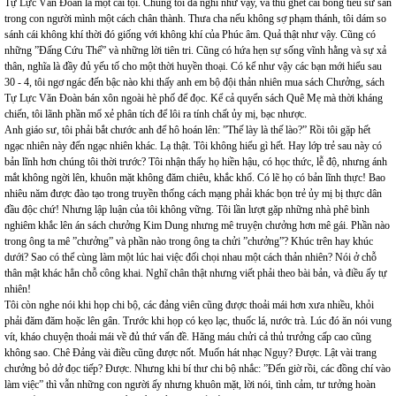
Tự Lực Văn Đoàn là một cái tội. Chúng tôi đã nghĩ như vậy, và thù ghét cái bóng tiểu sư sản
trong con người mình một cách chân thành. Thưa cha nếu không sợ phạm thánh, tôi dám so
sánh cái không khí thời đó giống với không khí của Phúc âm. Quả thật như vậy. Cũng có
những ”Đấng Cứu Thế” và những lời tiên tri. Cũng có hứa hẹn sự sống vĩnh hằng và sự xả
thân, nghĩa là đầy đủ yếu tố cho một thời huyền thoại. Có kể như vậy các bạn mới hiểu sau
30 - 4, tôi ngơ ngác đến bậc nào khi thấy anh em bộ đội thản nhiên mua sách Chưởng, sách
Tự Lực Văn Đoàn bán xôn ngoài hè phố để đọc. Kể cả quyển sách Quê Mẹ mà thời kháng
chiến, tôi lãnh phần mổ xẻ phân tích để lôi ra tính chất ủy mị, bạc nhược.
Anh giáo sư, tôi phải bắt chước anh để hô hoán lên: ”Thế lày là thế lào?” Rồi tôi gặp hết
ngạc nhiên này đến ngạc nhiên khác. Lạ thật. Tôi không hiểu gì hết. Hay lớp trẻ sau này có
bản lĩnh hơn chúng tôi thời trước? Tôi nhận thấy họ hiền hậu, có học thức, lễ độ, nhưng ánh
mắt không ngời lên, khuôn mặt không đăm chiêu, khắc khổ. Có lẽ họ có bản lĩnh thực! Bao
nhiêu năm được đào tạo trong truyền thống cách mạng phải khác bọn trẻ ủy mị bị thực dân
đầu độc chứ! Nhưng lập luận của tôi không vững. Tôi lần lượt gặp những nhà phê bình
nghiêm khắc lên án sách chưởng Kim Dung nhưng mê truyện chưởng hơn mê gái. Phần nào
trong ông ta mê ”chưởng” và phần nào trong ông ta chửi ”chưởng”? Khúc trên hay khúc
dưới? Sao có thể cùng làm một lúc hai việc đối chọi nhau một cách thản nhiên? Nói ở chỗ
thân mật khác hẳn chỗ công khai. Nghĩ chân thật nhưng viết phải theo bài bản, và điều ấy tự
nhiên!
Tôi còn nghe nói khi họp chi bộ, các đảng viên cũng được thoải mái hơn xưa nhiều, khỏi
phải đăm đăm hoặc lên gân. Trước khi họp có kẹo lạc, thuốc lá, nước trà. Lúc đó ăn nói vung
vít, kháo chuyện thoải mái về đủ thứ vấn đề. Hăng máu chửi cả thủ trưởng cấp cao cũng
không sao. Chê Đảng vài điều cũng được nốt. Muốn hát nhạc Ngụy? Được. Lật vài trang
chưởng bỏ dở đọc tiếp? Được. Nhưng khi bí thư chi bộ nhắc: ”Đến giờ rồi, các đồng chí vào
làm việc” thì vẫn những con người ấy nhưng khuôn mặt, lời nói, tình cảm, tư tưởng hoàn