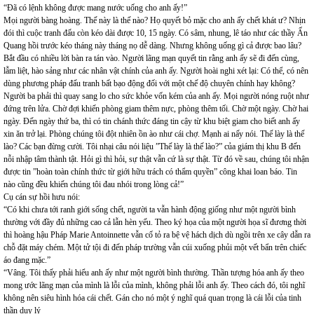
“Đã có lệnh không được mang nước uống cho anh ấy!”
Mọi người bàng hoàng. Thế này là thế nào? Họ quyết bỏ mặc cho anh ấy chết khát ư? Nhịn
đói thì cuộc tranh đấu còn kéo dài được 10, 15 ngày. Có sâm, nhung, lê táo như các thầy Ấn
Quang hồi trước kéo tháng này tháng nọ dễ dàng. Nhưng không uống gì cả được bao lâu?
Bắt đầu có nhiều lời bàn ra tán vào. Người lãng mạn quyết tin rằng anh ấy sẽ đi đến cùng,
lẫm liệt, hào sảng như các nhân vật chính của anh ấy. Người hoài nghi xét lại: Có thể, có nên
dùng phương pháp đấu tranh bất bạo động đối với một chế độ chuyên chính hay không?
Người ba phải thì quay sang lo cho sức khỏe vốn kém của anh ấy. Mọi người nóng ruột như
đứng trên lửa. Chờ đợi khiến phòng giam thêm nực, phòng thêm tối. Chờ một ngày. Chờ hai
ngày. Đến ngày thứ ba, thì có tin chánh thức đáng tin cậy từ khu biệt giam cho biết anh ấy
xin ăn trở lại. Phòng chúng tôi đột nhiên ồn ào như cái chợ. Mạnh ai nấy nói. Thế lày là thế
lào? Các bạn đừng cười. Tôi nhại câu nói liệu ”Thế lày là thế lào?” của giám thị khu B đến
nỗi nhập tâm thành tật. Hỏi gì thì hỏi, sự thật vẫn cứ là sự thật. Từ đó về sau, chúng tôi nhận
được tin ”hoàn toàn chính thức từ giới hữu trách có thẩm quyền” công khai loan báo. Tin
nào cũng đều khiến chúng tôi đau nhói trong lòng cả!”
Cụ cán sự hồi hưu nói:
“Có khi chưa tới ranh giới sống chết, người ta vẫn hành động giống như một người bình
thường với đầy đủ những cao cả lẫn hèn yếu. Theo ký họa của một người họa sĩ đương thời
thì hoàng hậu Pháp Marie Antoinnette vẫn cố tỏ ra bệ vệ hách dịch dù ngồi trên xe cây dẫn ra
chỗ đặt máy chém. Một tử tội đi đến pháp trường vẫn cúi xuống phủi một vết bẩn trên chiếc
áo đang mặc.”
“Vâng. Tôi thấy phải hiểu anh ấy như một người bình thường. Thần tượng hóa anh ấy theo
mong ước lãng mạn của mình là lỗi của mình, không phải lỗi anh ấy. Theo cách đó, tôi nghĩ
không nên siêu hình hóa cái chết. Gán cho nó một ý nghĩ quá quan trọng là cái lỗi của tinh
thần duy lý