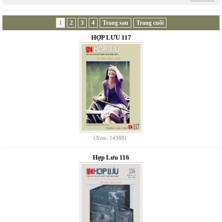
1
2
3
4
Trang sau
Trang cuối
HỢP LƯU 117
(Xem: 14388)
Hợp Lưu 116