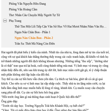
Phỏng Vấn Nguyễn Hữu Đang
Phỏng Vấn Hoàng Cầm
Thơ: Nhân Câu Chuyện Mấy Người Tự Tử
Phụ Trang
Thử Tìm Một Lối Tiếp Cận Văn Sử Học Về Hai Mươi Nhăm Năm Văn Học Việt Nam Hải Ngoại 1975 - 2000
Ngựa Nản Chân Bon - Phần 1
Ngựa Nản Chân Bon - Phần 2
Trân Sa: Thời Mà Nàng Còn Điên
Hai người đã phát biểu ý kiến của mình. Nhiệt tín của nhà tu, lòng đam mê tự tin của tuổi trẻ,
cộng với sự quá khích háo thắng thường thấy trong các cuộc tranh luận, đã khiến vô tình họ
trở thành những người đối địch không khoan nhượng. Những tiếng ”thu xếp”, ”dường như
là có thật” trao qua trả lại hoài, cuối cùng thành tiếng mỉa mai. Vị linh mục và trung úy cũng
nhận thấy điều đó, nên sau khi trung úy dứt lời, linh mục mỉm cười gật gù, tỏ ý chấp thuận
một phần không nhỏ lập luận của đối thủ.
Tuy thế cụ cán sự hồi hưu vẫn chưa yên tâm. Cụ thích sự hài hòa, ghét tất cả cái gì quá
khích. Cho nên cụ sợ vị linh mục lại sắp nhập cuộc. Thấy nhà tu im lặng mỉm cười, cụ lại
hiểu lầm rằng linh mục muốn biểu lộ lòng rẻ rúng, khinh khi. Cụ muốn xoay câu chuyện
sang phía dễ dãi. Cụ cán sự hồi hưu hỏi ông giáo:
“Hồi trước ông làm gì mà thông thạo sinh hoạt ở Quốc hội đến thế?”
Ông giáo đáp:
“Trước tôi dạy học. Trường Nguyễn Trãi bên Khánh Hội, cụ biết chứ?”
“Vâng. Tôi có mấy đứa cháu cũng học ở đấy. Ông siêng đọc báo lắm nhỉ?”