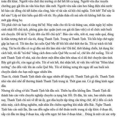
toàn đổi khác. Người vừa chửi thủ trưởng có thể hết lời ca tụng. Người vừa đọc truyện
chưởng gay gắt lên án văn hóa thực dân mới. Người vừa nấu cám heo bằng điện nhà nước
hô hào các đồng chí tiết kiệm của công, bảo vệ tài sản xã hội chủ nghĩa. Trời hỡi! Thế này là
thế nào? Lớp trẻ khó hiểu quá đối với tôi. Họ phân thân rối mù nên tôi không biết lúc nào
mới gặp đúng họ.
Tôi phải chờ các bạn cũ cùng thế hệ. May mắn cho tôi là vài tháng sau, nhân ngày kỷ niệm
sinh nhật Hồ chủ tịch, phòng giáo dục quận (nơi con gái tôi làm việc) có tổ chức một buổi
nói chuyện. Đề tài là ”Cuộc đời của Hồ chủ tịch”. Báo cáo viên, trời ơi, may mắn quá, đúng
là thần tượng thời trẻ của tôi, đúng Thanh Tịnh. Trung tá Thanh Tịnh. Tôi hồi hộp chờ ngày
gặp lại bạn cũ. Tôi tìm đọc lại cuốn Quê Mẹ để bồi hồi nhớ thời thơ ấu. Tôi tự trách tôi bất
công. Tài ba tôi đâu có ra gì đâu mà đòi làm nhà văn! Đã thế, thời kháng chiến, lợi dụng lúc
cách biệt, tôi đã ”trả thù” bằng cách đem cuốn Quê Mẹ ra mổ xẻ, chê lên chê xuống. Tôi sẽ
mời Thanh Tịnh về nhà, nài cho được một đêm nằm bên nhau rủ rỉ đủ thứ chuyện tâm tình.
Bây giờ già rồi, còn ngại gì nữa. Tôi sẽ nói hết, thú nhận hết, từ việc lén viết bài ”Hôm khai
trường” cho đến việc lên án cuốn Quê Mẹ. Tôi sẽ không xưng tên ngay để sau buổi nói
chuyện dành cho bạn một ngạc nhiên lớn.
Than ôi, chính Thanh Tịnh dành sẵn ngạc nhiên để tặng tôi. Thanh Tịnh già rồi. Thanh Tịnh
nhà văn nhỏ nhẻ dễ thương thành Thanh Tịnh trung tá. Thời gian mà. Có gì đáng kinh ngạc
đâu.
Nhưng tôi sững sờ khi Thanh Tịnh bắt đầu nói. Thiên hạ đồn không lầm. Thanh Tịnh đã
thành báo cáo viên chuyên nghiệp chuyên ca tụng bác Hồ. Đi đâu, lúc nào, bao nhiêu năm
nay, Thanh Tịnh chỉ nói về đề tài ấy, gọt dũa luyện tập từng câu từng chữ, để ý đến cả cách
nhíu mày, cách đứng nghiêm, mắt nhìn lên chiêm ngưỡng khi nhắc đến Bác. Nghe Thanh
Tịnh báo cáo một lần, lần sau đến nghe nữa có thể đoán trước trung tá sắp khóc ở đoạn đó,
sắp cúi đầu im lặng ở đoạn kia, sắp ưỡn ngực hô hào ở đoạn khác... Đúng là một cái xác ướp