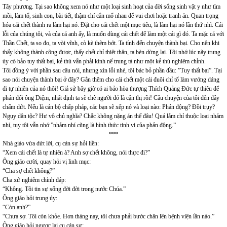
Tây phương. Tại sao không xem nó như một loại sinh hoạt của đời sống sinh vật y như tìm
mồi, làm tổ, sinh con, bài tiết, thậm chí cắn mổ nhau để vui chơi hoặc tranh ăn. Quan trọng
hóa cái chết thành ra làm hại nó. Đặt cho cái chết một mục tiêu, là làm hại nó lần thứ nhì. Cái
lỗi của chúng tôi, và của cả anh ấy, là muốn dùng cái chết để làm một cái gì đó. Ta mặc cả với
Thần Chết, ta so đo, ta vòi vĩnh, cò kè thêm bớt. Ta tính đến chuyện thành bại. Cho nên khi
thấy không thành công được, thấy chết chỉ thiệt thân, ta bèn dừng lại. Tôi nhớ lúc nãy trung
úy có bảo tuy thất bại, kẻ thù vẫn phải kính nể trung tá như một kẻ thù nghiêm chỉnh.
Tôi đồng ý với phần sau câu nói, nhưng xin lỗi nhé, tôi bác bỏ phần đầu: ”Tuy thất bại”. Tại
sao nói chuyện thành bại ở đây? Gắn thêm cho cái chết một cái đuôi chỉ tổ làm vướng dáng
đi tự nhiên của nó thôi! Giả sử bây giờ có ai bảo hòa thượng Thích Quảng Đức tự thiêu để
phản đối ông Diệm, nhất định ta sẽ chê người đó là cận thị rồi! Câu chuyện của tôi đến đây
chấm dứt. Nếu là cán bộ chấp pháp, các bạn sẽ xếp nó và loại nào: Phản động? Đồi trụy?
Ngụy dân tộc? Hư vô chủ nghĩa? Chắc không nặng án thế đâu! Quá lắm chỉ thuộc loại nhảm
nhí, tuy tôi vẫn nhớ ”nhảm nhí cũng là hình thức tinh vi của phản động.”
***
Nhà giáo vừa dứt lời, cụ cán sự hỏi liền:
“Xem cái chết là tự nhiên à? Anh sợ chết không, nói thực đi?”
Ông giáo cười, quay hỏi vị linh mục:
“Cha sợ chết không?”
Cha xứ nghiêm chỉnh đáp:
“Không. Tôi tin sự sống đời đời trong nước Chúa.”
Ông giáo hỏi trung úy:
“Còn anh?”
“Chưa sợ. Tôi còn khỏe. Hơn tháng nay, tôi chưa phải bước chân lên bệnh viện lần nào.”
Ông giáo hỏi ngược lại cụ cán sự: