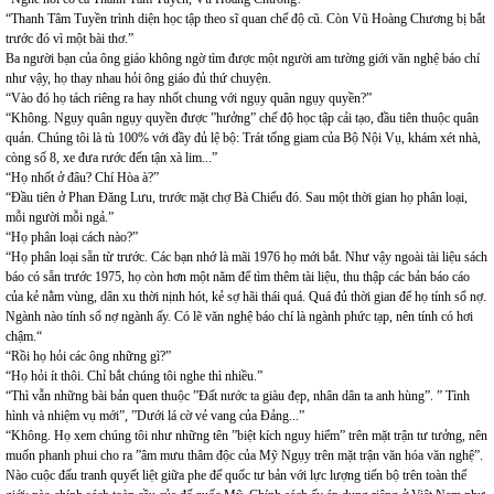
“Thanh Tâm Tuyền trình diện học tập theo sĩ quan chế độ cũ. Còn Vũ Hoàng Chương bị bắt
trước đó vì một bài thơ.”
Ba người bạn của ông giáo không ngờ tìm được một người am tường giới văn nghệ báo chí
như vậy, họ thay nhau hỏi ông giáo đủ thứ chuyện.
“Vào đó họ tách riêng ra hay nhốt chung với ngụy quân ngụy quyền?”
“Không. Ngụy quân ngụy quyền được ”hưởng” chế độ học tập cải tạo, đầu tiên thuộc quân
quản. Chúng tôi là tù 100% với đầy đủ lệ bộ: Trát tống giam của Bộ Nội Vụ, khám xét nhà,
còng số 8, xe đưa rước đến tận xà lim...”
“Họ nhốt ở đâu? Chí Hòa à?”
“Đầu tiên ở Phan Đăng Lưu, trước mặt chợ Bà Chiểu đó. Sau một thời gian họ phân loại,
mỗi người mỗi ngả.”
“Họ phân loại cách nào?”
“Họ phân loại sẵn từ trước. Các bạn nhớ là mãi 1976 họ mới bắt. Như vậy ngoài tài liệu sách
báo có sẵn trước 1975, họ còn hơn một năm để tìm thêm tài liệu, thu thập các bản báo cáo
của kẻ nằm vùng, dân xu thời nịnh hót, kẻ sợ hãi thái quá. Quá đủ thời gian để họ tính sổ nợ.
Ngành nào tính sổ nợ ngành ấy. Có lẽ văn nghệ báo chí là ngành phức tạp, nên tính có hơi
chậm.“
“Rồi họ hỏi các ông những gì?”
“Họ hỏi ít thôi. Chỉ bắt chúng tôi nghe thì nhiều.”
“Thì vẫn những bài bản quen thuộc ”Đất nước ta giàu đẹp, nhân dân ta anh hùng”. ” Tình
hình và nhiệm vụ mới”, ”Dưới lá cờ vẻ vang của Đảng...”
“Không. Họ xem chúng tôi như những tên ”biệt kích nguy hiểm” trên mặt trận tư tưởng, nên
muốn phanh phui cho ra ”âm mưu thâm độc của Mỹ Ngụy trên mặt trận văn hóa văn nghệ”.
Nào cuộc đấu tranh quyết liệt giữa phe đế quốc tư bản với lực lượng tiến bộ trên toàn thế