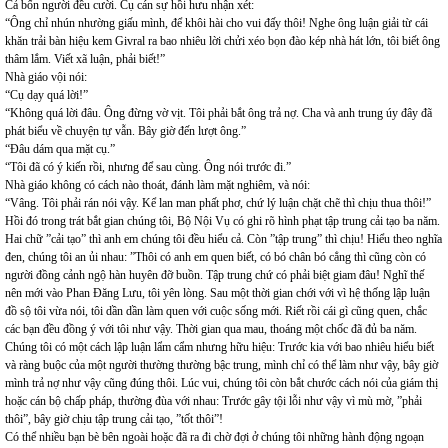
Cả bốn người đều cười. Cụ cán sự hồi hưu nhận xét:
“Ông chỉ nhún nhường giấu mình, để khôi hài cho vui đấy thôi! Nghe ông luận giải từ cái
khăn trải bàn hiệu kem Givral ra bao nhiêu lời chửi xéo bọn đào kép nhà hát lớn, tôi biết ông
thâm lắm. Viết xã luận, phải biết!”
Nhà giáo vội nói:
“Cụ dạy quá lời!”
“Không quá lời đâu. Ông đừng vờ vịt. Tôi phải bắt ông trả nợ. Cha và anh trung úy đây đã
phát biểu về chuyện tự vẫn. Bây giờ đến lượt ông.”
“Đâu dám qua mặt cụ.”
“Tôi đã có ý kiến rồi, nhưng để sau cùng. Ông nói trước đi.”
Nhà giáo không có cách nào thoát, đánh làm mặt nghiêm, và nói:
“Vâng. Tôi phải rán nói vậy. Kể lan man phất phơ, chứ lý luận chặt chẽ thì chịu thua thôi!”
Hồi đó trong trát bắt gian chúng tôi, Bộ Nội Vụ có ghi rõ hình phạt tập trung cải tạo ba năm.
Hai chữ ”cải tạo” thì anh em chúng tôi đều hiểu cả. Còn ”tập trung” thì chịu! Hiểu theo nghĩa
đen, chúng tôi an ủi nhau: ”Thôi có anh em quen biết, có bó chân bó cẳng thì cũng còn có
người đồng cảnh ngộ hàn huyên đỡ buồn. Tập trung chứ có phải biệt giam đâu! Nghĩ thế
nên mới vào Phan Đăng Lưu, tôi yên lòng. Sau một thời gian chới với vì hệ thống lập luận
đồ sộ tôi vừa nói, tôi dần dần làm quen với cuộc sống mới. Riết rồi cái gì cũng quen, chắc
các bạn đều đồng ý với tôi như vậy. Thời gian qua mau, thoáng một chốc đã đủ ba năm.
Chúng tôi có một cách lập luận lẩm cẩm nhưng hữu hiệu: Trước kia với bao nhiêu hiểu biết
và ràng buộc của một người thường thường bậc trung, mình chỉ có thể làm như vậy, bây giờ
mình trả nợ như vậy cũng đúng thôi. Lúc vui, chúng tôi còn bắt chước cách nói của giám thị
hoặc cán bộ chấp pháp, thường đùa với nhau: Trước gây tội lỗi như vậy vì mù mờ, ”phải
thôi”, bây giờ chịu tập trung cải tạo, ”tốt thôi”!
Có thể nhiều bạn bè bên ngoài hoặc đã ra đi chờ đợi ở chúng tôi những hành động ngoạn