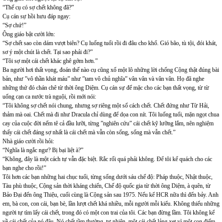
“Thế cụ có sợ chết không đã?”
Cụ cán sự hồi hưu đáp ngay:
“Sợ chứ!”
Ông giáo bật cười lớn:
“Sợ chết sao còn dám vượt biên? Cụ luống tuổi rồi đi đâu cho khổ. Gió bão, tù tội, đói khát,
sơ ý một chút là chết. Tại sao phải đi?”
“Tôi sợ một cái chết khác ghê gớm hơn.”
Ba người hơi thất vọng, đoán thế nào cụ cũng xổ một lô những lời chống Cộng thật đúng bài
bản, như ”vô thần khát máu” như ”tam vô chủ nghĩa” vân vân và vân vân. Họ đã nghe
những thứ đó chán chê từ thời ông Diệm. Cụ cán sự để mặc cho các bạn thất vọng, từ từ
uống cạn ca nước trà nguội, rồi mới nói:
“Tôi không sợ chết nói chung, nhưng sợ riêng một số cách chết. Chết đứng như Từ Hải,
thảm mà oai. Chết mà đi như Dracula chỉ dùng để dọa con nít. Tôi luống tuổi, mặn ngọt chua
cay của cuộc đời nếm tê cả đầu lưỡi, từng ”nghiên cứu” cái chết kỹ lưỡng lắm, nên nghiệm
thấy cái chết đáng sợ nhất là cái chết mà vẫn còn sống, sống mà vẫn chết.”
Nhà giáo cười rồi hỏi:
“Nghĩa là ngắc ngư? Bị bại liệt à?”
“Không, đây là một cách tự vẫn đặc biệt. Rắc rối quá phải không. Để tôi kể quách cho các
bạn nghe cho rồi!”
Tôi hơn các bạn những hai chục tuổi, từng sống dưới sáu chế độ: Pháp thuộc, Nhật thuộc,
Tàu phù thuộc, Cộng sản thời kháng chiến, Chế độ quốc gia từ thời ông Diệm, à quên, từ
Bảo Đại đến ông Thiệu, cuối cùng là Cộng sản sau 1975. Nếu kể HCR nữa thì đến bảy. Anh
em, bà con, con cái, bạn bè, lần lượt chết khá nhiều, mỗi người mỗi kiểu. Không thiếu những
người tự tìm lấy cái chết, trong đó có một con trai của tôi. Các bạn đừng lầm. Tôi không kể
về cái chết của nó đâu. Nó chết tầm thường, tự nhiên, một cái chết lảng xẹt vì một con điếm