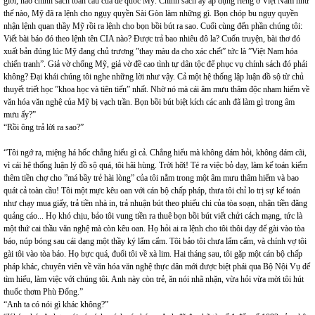
giới; nào chính sách toàn cầu của đế quốc Mỹ. Chính sách ấy áp dụng riêng ở Việt Nam như
thế nào, Mỹ đã ra lệnh cho ngụy quyền Sài Gòn làm những gì. Bọn chóp bu ngụy quyền
nhận lệnh quan thầy Mỹ rồi ra lệnh cho bọn bồi bút ra sao. Cuối cùng đến phần chúng tôi:
Viết bài báo đó theo lệnh tên CIA nào? Được trả bao nhiêu đô la? Cuốn truyện, bài thơ đó
xuất bản đúng lúc Mỹ đang chủ trương ”thay màu da cho xác chết” tức là ”Việt Nam hóa
chiến tranh”. Giả vờ chống Mỹ, giả vờ đề cao tình tự dân tộc để phục vụ chính sách đó phải
không? Đại khái chúng tôi nghe những lời như vậy. Cả một hệ thống lập luận đồ sộ từ chủ
thuyết triết học ”khoa học và tiên tiến” nhất. Nhờ nó mà cái âm mưu thâm độc nham hiểm về
văn hóa văn nghệ của Mỹ bị vạch trần. Bọn bồi bút biệt kích các anh đã làm gì trong âm
mưu ấy?”
“Rồi ông trả lời ra sao?”
“Tôi ngớ ra, miệng há hốc chẳng hiểu gì cả. Chẳng hiểu mà không dám hỏi, không dám cãi,
vì cái hệ thống luận lý đồ sộ quá, tôi hãi hùng. Trời hỡi! Té ra việc bỏ dạy, làm kế toán kiếm
thêm tiền chợ cho ”má bầy trẻ hài lòng” của tôi nằm trong một âm mưu thâm hiểm và bao
quát cả toàn cầu! Tôi một mực kêu oan với cán bộ chấp pháp, thưa tôi chỉ lo trị sự kế toán
như chạy mua giấy, trả tiền nhà in, trả nhuận bút theo phiếu chi của tòa soạn, nhận tiền đăng
quảng cáo... Họ khó chịu, bảo tôi vung tiền ra thuê bọn bồi bút viết chửi cách mạng, tức là
một thứ cai thầu văn nghệ mà còn kêu oan. Họ hỏi ai ra lệnh cho tôi thôi dạy để gài vào tòa
báo, núp bóng sau cái dạng một thầy ký lẩm cẩm. Tôi bảo tôi chưa lẩm cẩm, và chính vợ tôi
gài tôi vào tòa báo. Họ bực quá, đuổi tôi về xà lim. Hai tháng sau, tôi gặp một cán bộ chấp
pháp khác, chuyên viên về văn hóa văn nghệ thực dân mới được biệt phái qua Bộ Nội Vụ để
tìm hiểu, làm việc với chúng tôi. Anh này còn trẻ, ăn nói nhã nhặn, vừa hỏi vừa mời tôi hút
thuốc thơm Phù Đổng.”
“Anh ta có nói gì khác không?”