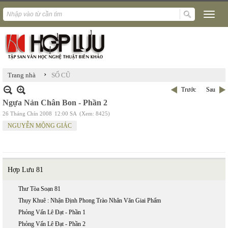
›
Trang nhà
SỐ CŨ
Trước
Sau
Ngựa Nản Chân Bon - Phần 2
26 Tháng Chín 2008
12:00 SA
(Xem: 8425)
NGUYỄN MỘNG GIÁC
Hợp Lưu 81
Thư Tòa Soạn 81
Thụy Khuê : Nhận Định Phong Trào Nhân Văn Giai Phẩm
Phỏng Vấn Lê Đạt - Phần 1
Phỏng Vấn Lê Đạt - Phần 2