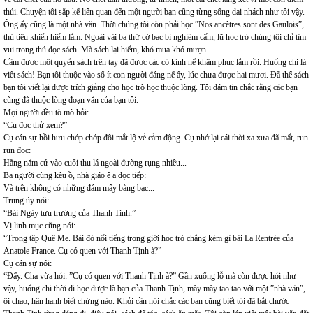
thúi. Chuyện tôi sắp kể liên quan đến một người bạn cũng từng sống dai nhách như tôi vậy.
Ông ấy cũng là một nhà văn. Thời chúng tôi còn phải học ”Nos ancêtres sont des Gaulois”,
thú tiêu khiển hiếm lắm. Ngoài vài ba thứ cờ bạc bị nghiêm cấm, lũ học trò chúng tôi chỉ tìm
vui trong thú đọc sách. Mà sách lại hiếm, khó mua khó mượn.
Cầm được một quyển sách trên tay đã được các cô kính nể khâm phục lắm rồi. Huống chi là
viết sách! Bạn tôi thuộc vào số ít con người đáng nể ấy, lúc chưa được hai mươi. Đã thế sách
bạn tôi viết lại được trích giảng cho học trò học thuộc lòng. Tôi dám tin chắc rằng các bạn
cũng đã thuộc lòng đoạn văn của bạn tôi.
Mọi người đều tò mò hỏi:
“Cụ đọc thử xem?”
Cụ cán sự hồi hưu chớp chớp đôi mắt lộ vẻ cảm động. Cụ nhớ lại cái thời xa xưa đã mất, run
run đọc:
Hằng năm cứ vào cuối thu lá ngoài đường rụng nhiều...
Ba người cùng kêu ồ, nhà giáo ê a đọc tiếp:
Và trên không có những đám mây bàng bạc...
Trung úy nói:
“Bài Ngày tựu trường của Thanh Tịnh.”
Vị linh mục cũng nói:
“Trong tập Quê Mẹ. Bài đó nổi tiếng trong giới học trò chẳng kém gì bài La Rentrée của
Anatole France. Cụ có quen với Thanh Tịnh à?”
Cụ cán sự nói:
“Đấy. Cha vừa hỏi: ”Cụ có quen với Thanh Tịnh à?” Gần xuống lỗ mà còn được hỏi như
vậy, huống chi thời đi học được là bạn của Thanh Tịnh, mày mày tao tao với một ”nhà văn”,
ôi chao, hân hạnh biết chừng nào. Khỏi cần nói chắc các bạn cũng biết tôi đã bắt chước