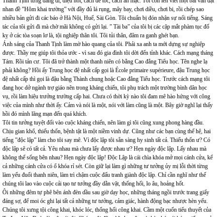
Thanh Tịnh từng dáng đi, điệu nói, cách để tóc, cách ăn mặc. Tôi còn lén viết một bài văn đặt
nhan đề ”Hôm khai trường” với đầy đủ lá rụng, mây bay, chơi diều, chơi bi, rồi chép sao
nhiều bản gửi đi các báo ở Hà Nội, Huế, Sài Gòn. Tôi chuẩn bị đón nhận sự nổi tiếng. Sáng
tác của tôi gửi đi mà chờ mãi không có gửi lại. ” Tài ba” của tôi bị các cặp mắt phàm tục đố
kỵ ở các tòa soạn lơ là, tội nghiệp thân tôi. Tôi tủi thân, đâm ra ganh ghét bạn.
Ánh sáng của Thanh Tịnh làm mờ hào quang của tôi. Phải xa anh ta mới dựng sự nghiệp
được. Thầy mẹ giúp tôi thỏa ước - vì sau đó gia đình tôi dời đến tỉnh khác. Cách mạng tháng
Tám. Rồi tản cư. Tôi đã trở thành một thanh niên có bằng Cao đẳng Tiểu học. Tên nghe lạ
phải không? Hồi ấy Trung học đệ nhất cấp gọi là École primaire supérieure, đậu Trung học
đệ nhất cấp thì gọi là đậu bằng Thành chung hoặc Cao đẳng Tiểu học. Trước cách mạng tôi
đang học dở ngành trợ giáo nên trong kháng chiến, tôi phụ trách một trường bình dân học
vụ, rồi làm hiệu trưởng trường cấp hai. Chưa có thời kỳ nào tôi đam mê hào hứng với công
việc của mình như thời ấy. Cảm và nói là một, nói với làm cũng là một. Bây giờ nghĩ lại thấy
hồi đó mình lãng mạn đến quá khích.
Tôi tin tưởng tuyệt đối vào cuộc kháng chiến, nên làm gì tôi cũng xung phong hàng đầu.
Chịu gian khổ, thiếu thốn, bệnh tật là một niềm vinh dự. Cũng như các bạn cùng thế hệ, hai
tiếng ”độc lập” làm cho tôi say mê. Vì độc lập tôi sẵn sàng hy sinh tất cả. Thiếu thốn ư? Có
độc lập sẽ có tất cả. Yêu nhau mà chưa lấy được nhau ư? Hẹn ngày độc lập. Lấy nhau mà
không thể sống bên nhau? Hẹn ngày độc lập! Độc Lập là cái chìa khóa mở mọi cánh cửa, kể
cả những cánh cửa có ổ khóa rỉ sét. Còn giữ lại làm gì những tư tưởng ủy mị lỗi thời từng
làm yếu đuối thanh niên, làm trì chậm cuộc đấu tranh giành độc lập. Chỉ cần nghĩ như thế
chúng tôi lao vào cuộc cải tạo tư tưởng đầy dằn vặt, thống hối, lo âu, hoảng hốt.
Ôi những đêm tự phê bên ánh đèn dầu sau giờ dạy học, những tháng ngồi trước trang giấy
đáng sợ, để moi óc ghi lại tất cả những tư tưởng, cảm giác, hành động bạc nhược hèn yếu.
Chúng tôi xưng tội công khai, khóc lóc, thống hối công khai. Cầm một cuốn tiểu thuyết của