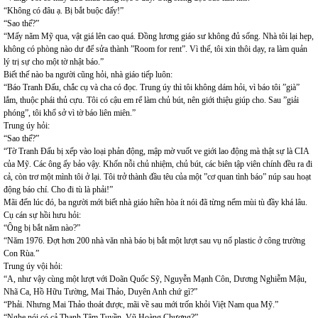
“Không có đâu ạ. Bị bắt buộc đấy!”
“Sao thế?”
“Mấy năm Mỹ qua, vật giá lên cao quá. Đồng lương giáo sư không đủ sống. Nhà tôi lại hẹp,
không có phòng nào dư để sửa thành ”Room for rent”. Vì thế, tôi xin thôi dạy, ra làm quản
lý trị sự cho một tờ nhật báo.”
Biết thế nào ba người cũng hỏi, nhà giáo tiếp luôn:
“Báo Tranh Đấu, chắc cụ và cha có đọc. Trung úy thì tôi không dám hỏi, vì báo tôi ”già”
lắm, thuộc phái thủ cựu. Tôi có cậu em rể làm chủ bút, nên giới thiệu giúp cho. Sau ”giải
phóng”, tôi khổ sở vì tờ báo liên miên.”
Trung úy hỏi:
“Sao thế?”
“Tờ Tranh Đấu bị xếp vào loại phản động, mập mờ vuốt ve giới lao động mà thật sự là CIA
của Mỹ. Các ông ấy bảo vậy. Khốn nỗi chủ nhiệm, chủ bút, các biên tập viên chính đều ra đi
cả, còn trơ một mình tôi ở lại. Tôi trở thành đầu têu của một ”cơ quan tình báo” núp sau hoạt
động báo chí. Cho đi tù là phải!”
Mãi đến lúc đó, ba người mới biết nhà giáo hiền hòa ít nói đã từng nếm mùi tù đầy khá lâu.
Cụ cán sự hồi hưu hỏi:
“Ông bị bắt năm nào?”
“Năm 1976. Đợt hơn 200 nhà văn nhà báo bị bắt một lượt sau vụ nổ plastic ở công trường
Con Rùa.”
Trung úy vội hỏi:
“A, như vậy cùng một lượt với Doãn Quốc Sỹ, Nguyễn Mạnh Côn, Dương Nghiễm Mậu,
Nhã Ca, Hồ Hữu Tường, Mai Thảo, Duyên Anh chứ gì?”
“Phải. Nhưng Mai Thảo thoát được, mãi về sau mới trốn khỏi Việt Nam qua Mỹ.”
“Nghe nói có cả Thanh Tâm Tuyền, Vũ Hoàng Chương?”