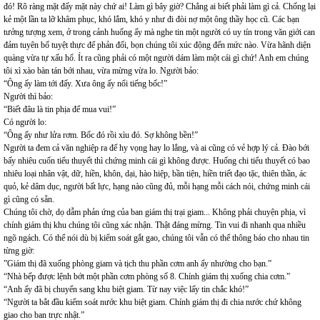
đó! Rõ ràng mặt đấy mặt này chứ ai! Làm gì bây giờ? Chẳng ai biết phải làm gì cả. Chống lại
kẻ một lần ta lỡ khâm phục, khó lắm, khó y như đi đòi nợ một ông thầy học cũ. Các bạn
tưởng tượng xem, ở trong cảnh huống ấy mà nghe tin một người có uy tín trong văn giới can
đảm tuyên bố tuyệt thực để phản đối, bọn chúng tôi xúc động đến mức nào. Vừa hãnh diện
quàng vừa tự xấu hổ. Ít ra cũng phải có một người dám làm một cái gì chứ! Anh em chúng
tôi xì xào bàn tán bới nhau, vừa mừng vừa lo. Người bảo:
“Ông ấy làm tới đấy. Xưa ông ấy nổi tiếng bốc!”
Người thì bảo:
“Biết đâu là tin phịa để mua vui!”
Có người lo:
“Ông ấy như lửa rơm. Bốc đó rồi xìu đó. Sợ không bền!”
Người ta đem cả văn nghiệp ra để hy vọng hay lo lắng, và ai cũng có vẻ hợp lý cả. Đào bới
bấy nhiêu cuốn tiểu thuyết thì chứng minh cái gì không được. Huống chi tiểu thuyết có bao
nhiêu loại nhân vật, dữ, hiền, khôn, dại, hào hiệp, bần tiện, hiền triết đạo tặc, thiên thần, ác
quỏ, kẻ dâm dục, người bất lực, hạng nào cũng đủ, mỗi hạng mỗi cách nói, chứng minh cái
gì cũng có sẵn.
Chúng tôi chờ, dọ dẫm phản ứng của ban giám thị trại giam... Không phải chuyện phịa, vì
chính giám thị khu chúng tôi cũng xác nhận. Thật đáng mừng. Tin vui đi nhanh qua nhiều
ngõ ngách. Có thể nói dù bị kiểm soát gắt gao, chúng tôi vẫn có thể thông báo cho nhau tin
từng giờ:
”Giám thị đã xuống phòng giam và tịch thu phần cơm anh ấy nhường cho bạn.”
“Nhà bếp được lệnh bớt một phần cơm phòng số 8. Chính giám thị xuống chia cơm.”
“Anh ấy đã bị chuyển sang khu biệt giam. Từ nay việc lấy tin chắc khó!”
“Người ta bắt đầu kiểm soát nước khu biệt giam. Chính giám thị đi chia nước chứ không
giao cho ban trực nhật.”