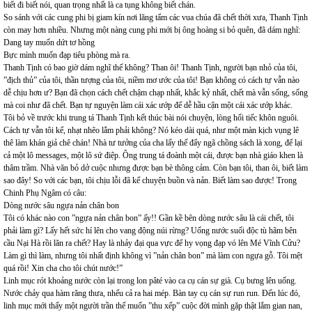
biết đi biết nói, quan trọng nhất là ca tụng không biết chán.
So sánh với các cung phi bị giam kín nơi lăng tẩm các vua chúa đã chết thời xưa, Thanh Tịnh
còn may hơn nhiều. Nhưng một nàng cung phi mới bị ông hoàng si bỏ quên, đã dám nghĩ:
Dang tay muốn dứt tơ hồng
Bực mình muốn đạp tiêu phòng mà ra.
Thanh Tịnh có bao giờ dám nghĩ thế không? Than ôi! Thanh Tịnh, người bạn nhỏ của tôi,
”địch thủ” của tôi, thần tượng của tôi, niềm mơ ước của tôi! Bạn không có cách tự vẫn nào
dễ chịu hơn ư? Bạn đã chọn cách chết chậm chạp nhất, khắc kỷ nhất, chết mà vẫn sống, sống
mà coi như đã chết. Bạn tự nguyện làm cái xác ướp để dễ hầu cận một cái xác ướp khác.
Tôi bỏ về trước khi trung tá Thanh Tịnh kết thúc bài nói chuyện, lòng hối tiếc khôn nguôi.
Cách tự vẫn tôi kể, nhạt nhẽo lắm phải không? Nó kéo dài quá, như một màn kịch vụng lê
thê làm khán giả chê chán! Nhà tư tưởng của cha lấy thế đẩy ngã chồng sách là xong, để lại
cả một lô messages, một lô sứ điệp. Ông trung tá đoành một cái, được bạn nhà giáo khen là
thâm trầm. Nhà văn bỏ dở cuộc nhưng được bạn bè thông cảm. Còn bạn tôi, than ôi, biết làm
sao đây! So với các bạn, tôi chịu lỗi đã kể chuyện buồn và nản. Biết làm sao được! Trong
Chinh Phụ Ngâm có câu:
Dòng nước sâu ngựa nản chân bon
Tôi có khác nào con ”ngựa nản chân bon” ấy!! Gần kề bên dòng nước sâu là cái chết, tôi
phải làm gì? Lấy hết sức hí lên cho vang động núi rừng? Uống nước suối độc tù hãm bên
cầu Nại Hà rồi lăn ra chết? Hay là nhảy đại qua vực để hy vọng đạp vó lên Mé Vĩnh Cửu?
Làm gì thì làm, nhưng tôi nhất định không vì ”nản chân bon” mà làm con ngựa gỗ. Tôi mệt
quá rồi! Xin cha cho tôi chút nước!”
Linh mục rót khoảng nước còn lại trong lon pâté vào ca cụ cán sự già. Cụ bưng lên uống.
Nước chảy qua hàm răng thưa, nhểu cả ra hai mép. Bàn tay cụ cán sự run run. Đến lúc đó,
linh mục mới thấy một người trần thế muốn ”thu xếp” cuộc đời mình gặp thật lắm gian nan,