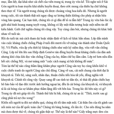
mục, lẫm liệt, đại khái như cái chết của viên trung tá, trung úy vừa kể. Tôi nghe nói ở Sài
Gòn người ta loan truyền khá nhiều huyền thoại, theo ước mong của thiên hạ chứ không
theo thực tế. Vài người trong chúng tôi được choàng vòng hoa kiểu đó. Nhưng là người
trong cuộc, tôi xin thành thật nói ngay rằng sự lương thiện không cho phép ai nhận bừa
vòng hào quang. Các bạn tính, chúng tôi có gì đâu để tỏ ra lẫm liệt? Trung úy vừa bảo lúc ấy
giới nhà binh hoang mang tuyệt vọng, không có lấy một thần tượng hoặc một niềm tin để
kiêu hãnh. Giới chữ nghĩa chúng tôi cũng vậy. Tuy cùng cầm bút, nhưng chúng tôi khác biệt
nhau về tuổi tác.
Rồi do tuổi tác mà cách tham dự hoặc nhận định về lịch sử khác hẳn nhau. Lớp dấn mình
vào cuộc kháng chiến chống Pháp ở tuổi đôi mươi rồi vỡ mộng vào thành như Doãn Quốc
Sỹ, Võ Phiến, vừa ấp yêu thời kỳ kháng chiến như một kỷ niệm đẹp, vừa viết văn chống
Cộng. Lớp trẻ lớn lên sau Hiệp định Genève tán đồng huyền thoại kháng chiến của đàn anh
nhưng khó chịu khi đọc văn chống Cộng của họ, thầm chê họ lẩm cẩm. Lớp trẻ hơn nữa dồn
hết sức chống Mỹ, và mơ màng một ”cuộc cách mạng xã hội không đổ máu”.
Tóm lại thế hệ nào cũng thầm lặng khâm phục người Cộng sản tuy họ cùng khốn khổ vì
cuộc chiến tranh do người Cộng sản chủ động. Càng về sau, cái mốt chung của thời đại là
khuynh tả. Tiến bộ, sáng suốt, nhân đạo, thuận chiều tiến hóa tất yếu, đồng nghĩa với
khuynh tả. Chính tôi cũng vậy. Quay sang đề cao tình tự dân tộc, tỏ thái độ phản chiến hay
hô hào bảo vệ đạo đức trước ảnh hưởng ngoại lai, đều là cái bóng của khuynh tả, và khuynh
tả là cái bóng của sự khâm phục thầm lặng đối với bên kia. Trong lúc đó bên này có gì?
Trung úy đã nói giúp tôi rồi. Thành thử khi bị bắt, chúng tôi tự an ủi: ”Thôi, trước sau gì
cũng phải trả nợ cho xong!”
Khốn nỗi người ta đòi nợ nhiều quá, chúng tôi tối tăm mặt mũi. Cái thân ốm của tôi gánh sao
nổi món nợ của đế quốc toàn cầu? Chúng tôi bàng hoàng, rồi ấm ức. Cho nên đúng ba năm
mà chưa được thả về, chúng tôi giận thật sự. Thế này là thế nào? Giấy trắng mực đen còn