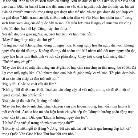
“Khác chứ. Anh ta nói có sách mách có chứng. Anh đã đọc kỹ từ số 1 đến số 1092 của nhật
báo Tranh Đấu, từ bài xã luận cho đến mục rao vặt. Anh ta phân tích cho tôi thấy các bài xã
luận đã chuyển mục tiêu trong từng giai đoạn như thế nào, và các giai đoạn đó phù hợp với
ba giai đoạn ”chiến tranh cục bộ, chiến tranh toàn diện và Việt Nam hóa chiến tranh” trong
sách lược xâm lăng của đế quốc Mỹ ra sao. Kỳ diệu hơn nữa là ngay cả mục rao vặt cũng
biến đổi theo ba thời kỳ. Cũng may cho tôi là...”
Nói đến đó, nhà giáo ngừng lại, cười bẽn lẽn. Vị linh mục hỏi:
“May là ông được trắng án chứ gì?”
“Trắng sao nổi! Không phản động thì ngụy hòa. Không ngụy hòa thì ngụy dân tộc. Không
ngụy dân tộc thì đồi trụy. Không đồi trụy thì nhảm nhí. Mà nhảm nhí, đồi trụy, ngụy dân tộc,
ngụy hòa lại là hình thức tinh vi hơn của phản động. Chạy trời không khỏi nắng đâu!”
“Thế thì may cái gì?”
“May cho tôi là có mấy lần thằng em rể giận vợ hay càm ràm chuyện tiền nong, bỏ sở lên Đà
Lạt chơi mấy ngày liền. Chủ nhiệm than quá, bắt tôi gánh mấy kỳ xã luận. Tôi phải đem báo
cũ ra xào nấu chắp vá đến toát mồ hôi.”
“Nguy rồi. Chắc họ chất vấn dữ lắm?”
“Không. Tôi đề tên em rể tôi. Tòa báo nào cũng vậy, ai viết mặc, nhưng cứ để tên một số
người có thế, cho đỡ rắc rối.”
Nhà giáo lại đỏ mặt lên, ấp úng thú nhận:
“Mấy bài báo đó bị anh chấp pháp chuyên viên cho là quan trọng, trích dẫn tùm lum tà la
mới chết chứ! Anh ta bảo nó báo hiệu bước chuyển tiếp từ: ”khuynh hướng phản động trực
diện” của tờ Tranh Đấu qua “khuynh hướng ngụy dân tộc”.
“Ha ha! Ông viết gì trong đó mà quan trọng thế?”
“Hôm ấy kỷ niệm giỗ tổ Hùng Vương. Tôi xào nấu lại bài ”Cảnh quê hương đẹp hơn cả”
trong Quốc Văn Giáo Khoa Thư học hồi còn nhỏ.”