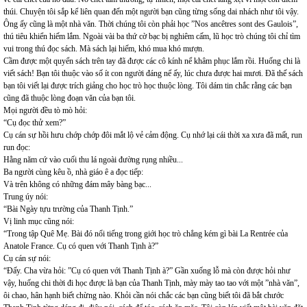
thúi. Chuyện tôi sắp kể liên quan đến một người bạn cũng từng sống dai nhách như tôi vậy.
Ông ấy cũng là một nhà văn. Thời chúng tôi còn phải học ”Nos ancêtres sont des Gaulois”,
thú tiêu khiển hiếm lắm. Ngoài vài ba thứ cờ bạc bị nghiêm cấm, lũ học trò chúng tôi chỉ tìm
vui trong thú đọc sách. Mà sách lại hiếm, khó mua khó mượn.
Cầm được một quyển sách trên tay đã được các cô kính nể khâm phục lắm rồi. Huống chi là
viết sách! Bạn tôi thuộc vào số ít con người đáng nể ấy, lúc chưa được hai mươi. Đã thế sách
bạn tôi viết lại được trích giảng cho học trò học thuộc lòng. Tôi dám tin chắc rằng các bạn
cũng đã thuộc lòng đoạn văn của bạn tôi.
Mọi người đều tò mò hỏi:
“Cụ đọc thử xem?”
Cụ cán sự hồi hưu chớp chớp đôi mắt lộ vẻ cảm động. Cụ nhớ lại cái thời xa xưa đã mất, run
run đọc:
Hằng năm cứ vào cuối thu lá ngoài đường rụng nhiều...
Ba người cùng kêu ồ, nhà giáo ê a đọc tiếp:
Và trên không có những đám mây bàng bạc...
Trung úy nói:
“Bài Ngày tựu trường của Thanh Tịnh.”
Vị linh mục cũng nói:
“Trong tập Quê Mẹ. Bài đó nổi tiếng trong giới học trò chẳng kém gì bài La Rentrée của
Anatole France. Cụ có quen với Thanh Tịnh à?”
Cụ cán sự nói:
“Đấy. Cha vừa hỏi: ”Cụ có quen với Thanh Tịnh à?” Gần xuống lỗ mà còn được hỏi như
vậy, huống chi thời đi học được là bạn của Thanh Tịnh, mày mày tao tao với một ”nhà văn”,
ôi chao, hân hạnh biết chừng nào. Khỏi cần nói chắc các bạn cũng biết tôi đã bắt chước