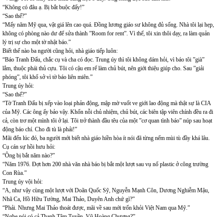
“Không có đâu ạ. Bị bắt buộc đấy!”
“Sao thế?”
“Mấy năm Mỹ qua, vật giá lên cao quá. Đồng lương giáo sư không đủ sống. Nhà tôi lại hẹp,
không có phòng nào dư để sửa thành ”Room for rent”. Vì thế, tôi xin thôi dạy, ra làm quản
lý trị sự cho một tờ nhật báo.”
Biết thế nào ba người cũng hỏi, nhà giáo tiếp luôn:
“Báo Tranh Đấu, chắc cụ và cha có đọc. Trung úy thì tôi không dám hỏi, vì báo tôi ”già”
lắm, thuộc phái thủ cựu. Tôi có cậu em rể làm chủ bút, nên giới thiệu giúp cho. Sau ”giải
phóng”, tôi khổ sở vì tờ báo liên miên.”
Trung úy hỏi:
“Sao thế?”
“Tờ Tranh Đấu bị xếp vào loại phản động, mập mờ vuốt ve giới lao động mà thật sự là CIA
của Mỹ. Các ông ấy bảo vậy. Khốn nỗi chủ nhiệm, chủ bút, các biên tập viên chính đều ra đi
cả, còn trơ một mình tôi ở lại. Tôi trở thành đầu têu của một ”cơ quan tình báo” núp sau hoạt
động báo chí. Cho đi tù là phải!”
Mãi đến lúc đó, ba người mới biết nhà giáo hiền hòa ít nói đã từng nếm mùi tù đầy khá lâu.
Cụ cán sự hồi hưu hỏi:
“Ông bị bắt năm nào?”
“Năm 1976. Đợt hơn 200 nhà văn nhà báo bị bắt một lượt sau vụ nổ plastic ở công trường
Con Rùa.”
Trung úy vội hỏi:
“A, như vậy cùng một lượt với Doãn Quốc Sỹ, Nguyễn Mạnh Côn, Dương Nghiễm Mậu,
Nhã Ca, Hồ Hữu Tường, Mai Thảo, Duyên Anh chứ gì?”
“Phải. Nhưng Mai Thảo thoát được, mãi về sau mới trốn khỏi Việt Nam qua Mỹ.”
“Nghe nói có cả Thanh Tâm Tuyền, Vũ Hoàng Chương?”