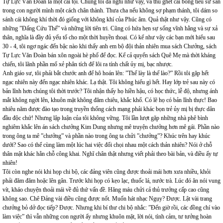
Tự Lực Văn Đoàn là một cái tội. Chúng tôi đã nghĩ như vậy, và thù ghét cái bóng tiểu sư sản
trong con người mình một cách chân thành. Thưa cha nếu không sợ phạm thánh, tôi dám so
sánh cái không khí thời đó giống với không khí của Phúc âm. Quả thật như vậy. Cũng có
những ”Đấng Cứu Thế” và những lời tiên tri. Cũng có hứa hẹn sự sống vĩnh hằng và sự xả
thân, nghĩa là đầy đủ yếu tố cho một thời huyền thoại. Có kể như vậy các bạn mới hiểu sau
30 - 4, tôi ngơ ngác đến bậc nào khi thấy anh em bộ đội thản nhiên mua sách Chưởng, sách
Tự Lực Văn Đoàn bán xôn ngoài hè phố để đọc. Kể cả quyển sách Quê Mẹ mà thời kháng
chiến, tôi lãnh phần mổ xẻ phân tích để lôi ra tính chất ủy mị, bạc nhược.
Anh giáo sư, tôi phải bắt chước anh để hô hoán lên: ”Thế lày là thế lào?” Rồi tôi gặp hết
ngạc nhiên này đến ngạc nhiên khác. Lạ thật. Tôi không hiểu gì hết. Hay lớp trẻ sau này có
bản lĩnh hơn chúng tôi thời trước? Tôi nhận thấy họ hiền hậu, có học thức, lễ độ, nhưng ánh
mắt không ngời lên, khuôn mặt không đăm chiêu, khắc khổ. Có lẽ họ có bản lĩnh thực! Bao
nhiêu năm được đào tạo trong truyền thống cách mạng phải khác bọn trẻ ủy mị bị thực dân
đầu độc chứ! Nhưng lập luận của tôi không vững. Tôi lần lượt gặp những nhà phê bình
nghiêm khắc lên án sách chưởng Kim Dung nhưng mê truyện chưởng hơn mê gái. Phần nào
trong ông ta mê ”chưởng” và phần nào trong ông ta chửi ”chưởng”? Khúc trên hay khúc
dưới? Sao có thể cùng làm một lúc hai việc đối chọi nhau một cách thản nhiên? Nói ở chỗ
thân mật khác hẳn chỗ công khai. Nghĩ chân thật nhưng viết phải theo bài bản, và điều ấy tự
nhiên!
Tôi còn nghe nói khi họp chi bộ, các đảng viên cũng được thoải mái hơn xưa nhiều, khỏi
phải đăm đăm hoặc lên gân. Trước khi họp có kẹo lạc, thuốc lá, nước trà. Lúc đó ăn nói vung
vít, kháo chuyện thoải mái về đủ thứ vấn đề. Hăng máu chửi cả thủ trưởng cấp cao cũng
không sao. Chê Đảng vài điều cũng được nốt. Muốn hát nhạc Ngụy? Được. Lật vài trang
chưởng bỏ dở đọc tiếp? Được. Nhưng khi bí thư chi bộ nhắc: ”Đến giờ rồi, các đồng chí vào
làm việc” thì vẫn những con người ấy nhưng khuôn mặt, lời nói, tình cảm, tư tưởng hoàn