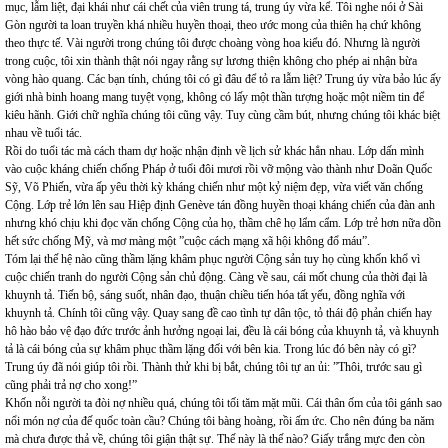
mục, lẫm liệt, đại khái như cái chết của viên trung tá, trung úy vừa kể. Tôi nghe nói ở Sài
Gòn người ta loan truyền khá nhiều huyền thoại, theo ước mong của thiên hạ chứ không
theo thực tế. Vài người trong chúng tôi được choàng vòng hoa kiểu đó. Nhưng là người
trong cuộc, tôi xin thành thật nói ngay rằng sự lương thiện không cho phép ai nhận bừa
vòng hào quang. Các bạn tính, chúng tôi có gì đâu để tỏ ra lẫm liệt? Trung úy vừa bảo lúc ấy
giới nhà binh hoang mang tuyệt vọng, không có lấy một thần tượng hoặc một niềm tin để
kiêu hãnh. Giới chữ nghĩa chúng tôi cũng vậy. Tuy cùng cầm bút, nhưng chúng tôi khác biệt
nhau về tuổi tác.
Rồi do tuổi tác mà cách tham dự hoặc nhận định về lịch sử khác hẳn nhau. Lớp dấn mình
vào cuộc kháng chiến chống Pháp ở tuổi đôi mươi rồi vỡ mộng vào thành như Doãn Quốc
Sỹ, Võ Phiến, vừa ấp yêu thời kỳ kháng chiến như một kỷ niệm đẹp, vừa viết văn chống
Cộng. Lớp trẻ lớn lên sau Hiệp định Genève tán đồng huyền thoại kháng chiến của đàn anh
nhưng khó chịu khi đọc văn chống Cộng của họ, thầm chê họ lẩm cẩm. Lớp trẻ hơn nữa dồn
hết sức chống Mỹ, và mơ màng một ”cuộc cách mạng xã hội không đổ máu”.
Tóm lại thế hệ nào cũng thầm lặng khâm phục người Cộng sản tuy họ cùng khốn khổ vì
cuộc chiến tranh do người Cộng sản chủ động. Càng về sau, cái mốt chung của thời đại là
khuynh tả. Tiến bộ, sáng suốt, nhân đạo, thuận chiều tiến hóa tất yếu, đồng nghĩa với
khuynh tả. Chính tôi cũng vậy. Quay sang đề cao tình tự dân tộc, tỏ thái độ phản chiến hay
hô hào bảo vệ đạo đức trước ảnh hưởng ngoại lai, đều là cái bóng của khuynh tả, và khuynh
tả là cái bóng của sự khâm phục thầm lặng đối với bên kia. Trong lúc đó bên này có gì?
Trung úy đã nói giúp tôi rồi. Thành thử khi bị bắt, chúng tôi tự an ủi: ”Thôi, trước sau gì
cũng phải trả nợ cho xong!”
Khốn nỗi người ta đòi nợ nhiều quá, chúng tôi tối tăm mặt mũi. Cái thân ốm của tôi gánh sao
nổi món nợ của đế quốc toàn cầu? Chúng tôi bàng hoàng, rồi ấm ức. Cho nên đúng ba năm
mà chưa được thả về, chúng tôi giận thật sự. Thế này là thế nào? Giấy trắng mực đen còn