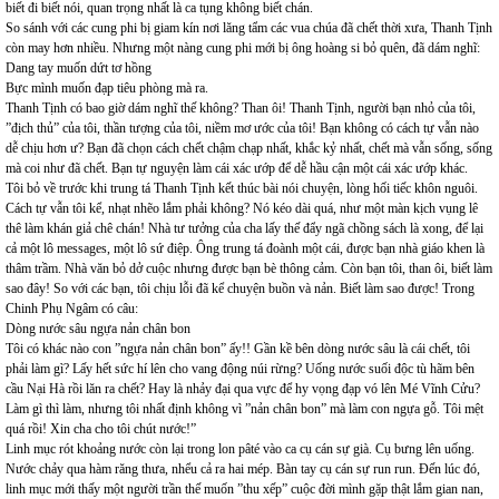
biết đi biết nói, quan trọng nhất là ca tụng không biết chán.
So sánh với các cung phi bị giam kín nơi lăng tẩm các vua chúa đã chết thời xưa, Thanh Tịnh
còn may hơn nhiều. Nhưng một nàng cung phi mới bị ông hoàng si bỏ quên, đã dám nghĩ:
Dang tay muốn dứt tơ hồng
Bực mình muốn đạp tiêu phòng mà ra.
Thanh Tịnh có bao giờ dám nghĩ thế không? Than ôi! Thanh Tịnh, người bạn nhỏ của tôi,
”địch thủ” của tôi, thần tượng của tôi, niềm mơ ước của tôi! Bạn không có cách tự vẫn nào
dễ chịu hơn ư? Bạn đã chọn cách chết chậm chạp nhất, khắc kỷ nhất, chết mà vẫn sống, sống
mà coi như đã chết. Bạn tự nguyện làm cái xác ướp để dễ hầu cận một cái xác ướp khác.
Tôi bỏ về trước khi trung tá Thanh Tịnh kết thúc bài nói chuyện, lòng hối tiếc khôn nguôi.
Cách tự vẫn tôi kể, nhạt nhẽo lắm phải không? Nó kéo dài quá, như một màn kịch vụng lê
thê làm khán giả chê chán! Nhà tư tưởng của cha lấy thế đẩy ngã chồng sách là xong, để lại
cả một lô messages, một lô sứ điệp. Ông trung tá đoành một cái, được bạn nhà giáo khen là
thâm trầm. Nhà văn bỏ dở cuộc nhưng được bạn bè thông cảm. Còn bạn tôi, than ôi, biết làm
sao đây! So với các bạn, tôi chịu lỗi đã kể chuyện buồn và nản. Biết làm sao được! Trong
Chinh Phụ Ngâm có câu:
Dòng nước sâu ngựa nản chân bon
Tôi có khác nào con ”ngựa nản chân bon” ấy!! Gần kề bên dòng nước sâu là cái chết, tôi
phải làm gì? Lấy hết sức hí lên cho vang động núi rừng? Uống nước suối độc tù hãm bên
cầu Nại Hà rồi lăn ra chết? Hay là nhảy đại qua vực để hy vọng đạp vó lên Mé Vĩnh Cửu?
Làm gì thì làm, nhưng tôi nhất định không vì ”nản chân bon” mà làm con ngựa gỗ. Tôi mệt
quá rồi! Xin cha cho tôi chút nước!”
Linh mục rót khoảng nước còn lại trong lon pâté vào ca cụ cán sự già. Cụ bưng lên uống.
Nước chảy qua hàm răng thưa, nhểu cả ra hai mép. Bàn tay cụ cán sự run run. Đến lúc đó,
linh mục mới thấy một người trần thế muốn ”thu xếp” cuộc đời mình gặp thật lắm gian nan,