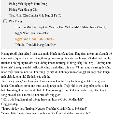
Phỏng Vấn Nguyễn Hữu Đang
Phỏng Vấn Hoàng Cầm
Thơ: Nhân Câu Chuyện Mấy Người Tự Tử
Phụ Trang
Thử Tìm Một Lối Tiếp Cận Văn Sử Học Về Hai Mươi Nhăm Năm Văn Học Việt Nam Hải Ngoại 1975 - 2000
Ngựa Nản Chân Bon - Phần 1
Ngựa Nản Chân Bon - Phần 2
Trân Sa: Thời Mà Nàng Còn Điên
Hai người đã phát biểu ý kiến của mình. Nhiệt tín của nhà tu, lòng đam mê tự tin của tuổi trẻ,
cộng với sự quá khích háo thắng thường thấy trong các cuộc tranh luận, đã khiến vô tình họ
trở thành những người đối địch không khoan nhượng. Những tiếng ”thu xếp”, ”dường như
là có thật” trao qua trả lại hoài, cuối cùng thành tiếng mỉa mai. Vị linh mục và trung úy cũng
nhận thấy điều đó, nên sau khi trung úy dứt lời, linh mục mỉm cười gật gù, tỏ ý chấp thuận
một phần không nhỏ lập luận của đối thủ.
Tuy thế cụ cán sự hồi hưu vẫn chưa yên tâm. Cụ thích sự hài hòa, ghét tất cả cái gì quá
khích. Cho nên cụ sợ vị linh mục lại sắp nhập cuộc. Thấy nhà tu im lặng mỉm cười, cụ lại
hiểu lầm rằng linh mục muốn biểu lộ lòng rẻ rúng, khinh khi. Cụ muốn xoay câu chuyện
sang phía dễ dãi. Cụ cán sự hồi hưu hỏi ông giáo:
“Hồi trước ông làm gì mà thông thạo sinh hoạt ở Quốc hội đến thế?”
Ông giáo đáp:
“Trước tôi dạy học. Trường Nguyễn Trãi bên Khánh Hội, cụ biết chứ?”
“Vâng. Tôi có mấy đứa cháu cũng học ở đấy. Ông siêng đọc báo lắm nhỉ?”