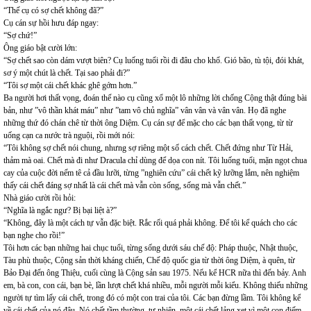
“Thế cụ có sợ chết không đã?”
Cụ cán sự hồi hưu đáp ngay:
“Sợ chứ!”
Ông giáo bật cười lớn:
“Sợ chết sao còn dám vượt biên? Cụ luống tuổi rồi đi đâu cho khổ. Gió bão, tù tội, đói khát,
sơ ý một chút là chết. Tại sao phải đi?”
“Tôi sợ một cái chết khác ghê gớm hơn.”
Ba người hơi thất vọng, đoán thế nào cụ cũng xổ một lô những lời chống Cộng thật đúng bài
bản, như ”vô thần khát máu” như ”tam vô chủ nghĩa” vân vân và vân vân. Họ đã nghe
những thứ đó chán chê từ thời ông Diệm. Cụ cán sự để mặc cho các bạn thất vọng, từ từ
uống cạn ca nước trà nguội, rồi mới nói:
“Tôi không sợ chết nói chung, nhưng sợ riêng một số cách chết. Chết đứng như Từ Hải,
thảm mà oai. Chết mà đi như Dracula chỉ dùng để dọa con nít. Tôi luống tuổi, mặn ngọt chua
cay của cuộc đời nếm tê cả đầu lưỡi, từng ”nghiên cứu” cái chết kỹ lưỡng lắm, nên nghiệm
thấy cái chết đáng sợ nhất là cái chết mà vẫn còn sống, sống mà vẫn chết.”
Nhà giáo cười rồi hỏi:
“Nghĩa là ngắc ngư? Bị bại liệt à?”
“Không, đây là một cách tự vẫn đặc biệt. Rắc rối quá phải không. Để tôi kể quách cho các
bạn nghe cho rồi!”
Tôi hơn các bạn những hai chục tuổi, từng sống dưới sáu chế độ: Pháp thuộc, Nhật thuộc,
Tàu phù thuộc, Cộng sản thời kháng chiến, Chế độ quốc gia từ thời ông Diệm, à quên, từ
Bảo Đại đến ông Thiệu, cuối cùng là Cộng sản sau 1975. Nếu kể HCR nữa thì đến bảy. Anh
em, bà con, con cái, bạn bè, lần lượt chết khá nhiều, mỗi người mỗi kiểu. Không thiếu những
người tự tìm lấy cái chết, trong đó có một con trai của tôi. Các bạn đừng lầm. Tôi không kể
về cái chết của nó đâu. Nó chết tầm thường, tự nhiên, một cái chết lảng xẹt vì một con điếm