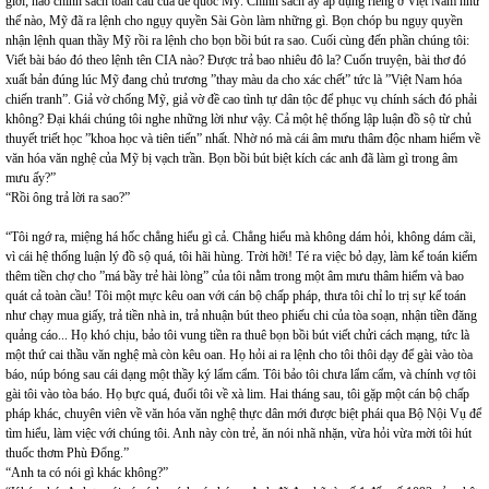
giới; nào chính sách toàn cầu của đế quốc Mỹ. Chính sách ấy áp dụng riêng ở Việt Nam như
thế nào, Mỹ đã ra lệnh cho ngụy quyền Sài Gòn làm những gì. Bọn chóp bu ngụy quyền
nhận lệnh quan thầy Mỹ rồi ra lệnh cho bọn bồi bút ra sao. Cuối cùng đến phần chúng tôi:
Viết bài báo đó theo lệnh tên CIA nào? Được trả bao nhiêu đô la? Cuốn truyện, bài thơ đó
xuất bản đúng lúc Mỹ đang chủ trương ”thay màu da cho xác chết” tức là ”Việt Nam hóa
chiến tranh”. Giả vờ chống Mỹ, giả vờ đề cao tình tự dân tộc để phục vụ chính sách đó phải
không? Đại khái chúng tôi nghe những lời như vậy. Cả một hệ thống lập luận đồ sộ từ chủ
thuyết triết học ”khoa học và tiên tiến” nhất. Nhờ nó mà cái âm mưu thâm độc nham hiểm về
văn hóa văn nghệ của Mỹ bị vạch trần. Bọn bồi bút biệt kích các anh đã làm gì trong âm
mưu ấy?”
“Rồi ông trả lời ra sao?”
“Tôi ngớ ra, miệng há hốc chẳng hiểu gì cả. Chẳng hiểu mà không dám hỏi, không dám cãi,
vì cái hệ thống luận lý đồ sộ quá, tôi hãi hùng. Trời hỡi! Té ra việc bỏ dạy, làm kế toán kiếm
thêm tiền chợ cho ”má bầy trẻ hài lòng” của tôi nằm trong một âm mưu thâm hiểm và bao
quát cả toàn cầu! Tôi một mực kêu oan với cán bộ chấp pháp, thưa tôi chỉ lo trị sự kế toán
như chạy mua giấy, trả tiền nhà in, trả nhuận bút theo phiếu chi của tòa soạn, nhận tiền đăng
quảng cáo... Họ khó chịu, bảo tôi vung tiền ra thuê bọn bồi bút viết chửi cách mạng, tức là
một thứ cai thầu văn nghệ mà còn kêu oan. Họ hỏi ai ra lệnh cho tôi thôi dạy để gài vào tòa
báo, núp bóng sau cái dạng một thầy ký lẩm cẩm. Tôi bảo tôi chưa lẩm cẩm, và chính vợ tôi
gài tôi vào tòa báo. Họ bực quá, đuổi tôi về xà lim. Hai tháng sau, tôi gặp một cán bộ chấp
pháp khác, chuyên viên về văn hóa văn nghệ thực dân mới được biệt phái qua Bộ Nội Vụ để
tìm hiểu, làm việc với chúng tôi. Anh này còn trẻ, ăn nói nhã nhặn, vừa hỏi vừa mời tôi hút
thuốc thơm Phù Đổng.”
“Anh ta có nói gì khác không?”