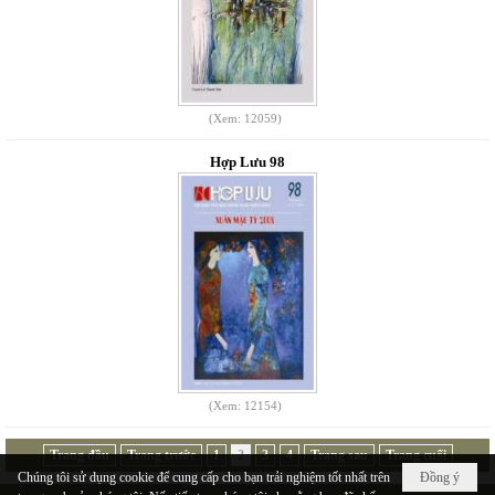
(Xem: 12059)
Hợp Lưu 98
(Xem: 12154)
Trang đầu
Trang trước
1
2
3
4
Trang sau
Trang cuối
Chúng tôi sử dụng cookie để cung cấp cho bạn trải nghiệm tốt nhất trên
Đồng ý