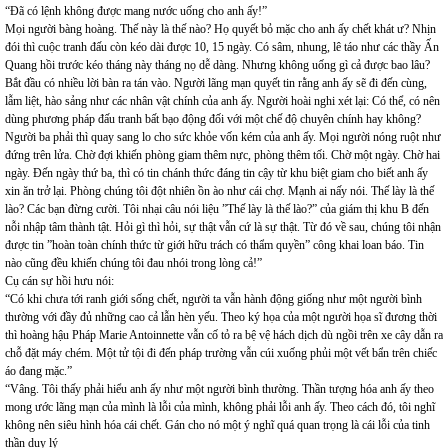
“Đã có lệnh không được mang nước uống cho anh ấy!”
Mọi người bàng hoàng. Thế này là thế nào? Họ quyết bỏ mặc cho anh ấy chết khát ư? Nhịn
đói thì cuộc tranh đấu còn kéo dài được 10, 15 ngày. Có sâm, nhung, lê táo như các thầy Ấn
Quang hồi trước kéo tháng này tháng nọ dễ dàng. Nhưng không uống gì cả được bao lâu?
Bắt đầu có nhiều lời bàn ra tán vào. Người lãng mạn quyết tin rằng anh ấy sẽ đi đến cùng,
lẫm liệt, hào sảng như các nhân vật chính của anh ấy. Người hoài nghi xét lại: Có thể, có nên
dùng phương pháp đấu tranh bất bạo động đối với một chế độ chuyên chính hay không?
Người ba phải thì quay sang lo cho sức khỏe vốn kém của anh ấy. Mọi người nóng ruột như
đứng trên lửa. Chờ đợi khiến phòng giam thêm nực, phòng thêm tối. Chờ một ngày. Chờ hai
ngày. Đến ngày thứ ba, thì có tin chánh thức đáng tin cậy từ khu biệt giam cho biết anh ấy
xin ăn trở lại. Phòng chúng tôi đột nhiên ồn ào như cái chợ. Mạnh ai nấy nói. Thế lày là thế
lào? Các bạn đừng cười. Tôi nhại câu nói liệu ”Thế lày là thế lào?” của giám thị khu B đến
nỗi nhập tâm thành tật. Hỏi gì thì hỏi, sự thật vẫn cứ là sự thật. Từ đó về sau, chúng tôi nhận
được tin ”hoàn toàn chính thức từ giới hữu trách có thẩm quyền” công khai loan báo. Tin
nào cũng đều khiến chúng tôi đau nhói trong lòng cả!”
Cụ cán sự hồi hưu nói:
“Có khi chưa tới ranh giới sống chết, người ta vẫn hành động giống như một người bình
thường với đầy đủ những cao cả lẫn hèn yếu. Theo ký họa của một người họa sĩ đương thời
thì hoàng hậu Pháp Marie Antoinnette vẫn cố tỏ ra bệ vệ hách dịch dù ngồi trên xe cây dẫn ra
chỗ đặt máy chém. Một tử tội đi đến pháp trường vẫn cúi xuống phủi một vết bẩn trên chiếc
áo đang mặc.”
“Vâng. Tôi thấy phải hiểu anh ấy như một người bình thường. Thần tượng hóa anh ấy theo
mong ước lãng mạn của mình là lỗi của mình, không phải lỗi anh ấy. Theo cách đó, tôi nghĩ
không nên siêu hình hóa cái chết. Gán cho nó một ý nghĩ quá quan trọng là cái lỗi của tinh
thần duy lý