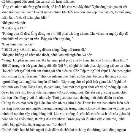
Cả bốn người đều cười. Cụ cán sự hồi hưu nhận xét:
“Ông chỉ nhún nhường giấu mình, để khôi hài cho vui đấy thôi! Nghe ông luận giải từ cái
khăn trải bàn hiệu kem Givral ra bao nhiêu lời chửi xéo bọn đào kép nhà hát lớn, tôi biết ông
thâm lắm. Viết xã luận, phải biết!”
Nhà giáo vội nói:
“Cụ dạy quá lời!”
“Không quá lời đâu. Ông đừng vờ vịt. Tôi phải bắt ông trả nợ. Cha và anh trung úy đây đã
phát biểu về chuyện tự vẫn. Bây giờ đến lượt ông.”
“Đâu dám qua mặt cụ.”
“Tôi đã có ý kiến rồi, nhưng để sau cùng. Ông nói trước đi.”
Nhà giáo không có cách nào thoát, đánh làm mặt nghiêm, và nói:
“Vâng. Tôi phải rán nói vậy. Kể lan man phất phơ, chứ lý luận chặt chẽ thì chịu thua thôi!”
Hồi đó trong trát bắt gian chúng tôi, Bộ Nội Vụ có ghi rõ hình phạt tập trung cải tạo ba năm.
Hai chữ ”cải tạo” thì anh em chúng tôi đều hiểu cả. Còn ”tập trung” thì chịu! Hiểu theo nghĩa
đen, chúng tôi an ủi nhau: ”Thôi có anh em quen biết, có bó chân bó cẳng thì cũng còn có
người đồng cảnh ngộ hàn huyên đỡ buồn. Tập trung chứ có phải biệt giam đâu! Nghĩ thế
nên mới vào Phan Đăng Lưu, tôi yên lòng. Sau một thời gian chới với vì hệ thống lập luận
đồ sộ tôi vừa nói, tôi dần dần làm quen với cuộc sống mới. Riết rồi cái gì cũng quen, chắc
các bạn đều đồng ý với tôi như vậy. Thời gian qua mau, thoáng một chốc đã đủ ba năm.
Chúng tôi có một cách lập luận lẩm cẩm nhưng hữu hiệu: Trước kia với bao nhiêu hiểu biết
và ràng buộc của một người thường thường bậc trung, mình chỉ có thể làm như vậy, bây giờ
mình trả nợ như vậy cũng đúng thôi. Lúc vui, chúng tôi còn bắt chước cách nói của giám thị
hoặc cán bộ chấp pháp, thường đùa với nhau: Trước gây tội lỗi như vậy vì mù mờ, ”phải
thôi”, bây giờ chịu tập trung cải tạo, ”tốt thôi”!
Có thể nhiều bạn bè bên ngoài hoặc đã ra đi chờ đợi ở chúng tôi những hành động ngoạn