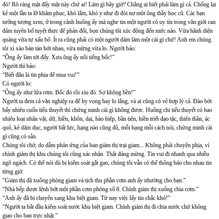
đó! Rõ ràng mặt đấy mặt này chứ ai! Làm gì bây giờ? Chẳng ai biết phải làm gì cả. Chống lại
kẻ một lần ta lỡ khâm phục, khó lắm, khó y như đi đòi nợ một ông thầy học cũ. Các bạn
tưởng tượng xem, ở trong cảnh huống ấy mà nghe tin một người có uy tín trong văn giới can
đảm tuyên bố tuyệt thực để phản đối, bọn chúng tôi xúc động đến mức nào. Vừa hãnh diện
quàng vừa tự xấu hổ. Ít ra cũng phải có một người dám làm một cái gì chứ! Anh em chúng
tôi xì xào bàn tán bới nhau, vừa mừng vừa lo. Người bảo:
“Ông ấy làm tới đấy. Xưa ông ấy nổi tiếng bốc!”
Người thì bảo:
“Biết đâu là tin phịa để mua vui!”
Có người lo:
“Ông ấy như lửa rơm. Bốc đó rồi xìu đó. Sợ không bền!”
Người ta đem cả văn nghiệp ra để hy vọng hay lo lắng, và ai cũng có vẻ hợp lý cả. Đào bới
bấy nhiêu cuốn tiểu thuyết thì chứng minh cái gì không được. Huống chi tiểu thuyết có bao
nhiêu loại nhân vật, dữ, hiền, khôn, dại, hào hiệp, bần tiện, hiền triết đạo tặc, thiên thần, ác
quỏ, kẻ dâm dục, người bất lực, hạng nào cũng đủ, mỗi hạng mỗi cách nói, chứng minh cái
gì cũng có sẵn.
Chúng tôi chờ, dọ dẫm phản ứng của ban giám thị trại giam... Không phải chuyện phịa, vì
chính giám thị khu chúng tôi cũng xác nhận. Thật đáng mừng. Tin vui đi nhanh qua nhiều
ngõ ngách. Có thể nói dù bị kiểm soát gắt gao, chúng tôi vẫn có thể thông báo cho nhau tin
từng giờ:
”Giám thị đã xuống phòng giam và tịch thu phần cơm anh ấy nhường cho bạn.”
“Nhà bếp được lệnh bớt một phần cơm phòng số 8. Chính giám thị xuống chia cơm.”
“Anh ấy đã bị chuyển sang khu biệt giam. Từ nay việc lấy tin chắc khó!”
“Người ta bắt đầu kiểm soát nước khu biệt giam. Chính giám thị đi chia nước chứ không
giao cho ban trực nhật.”