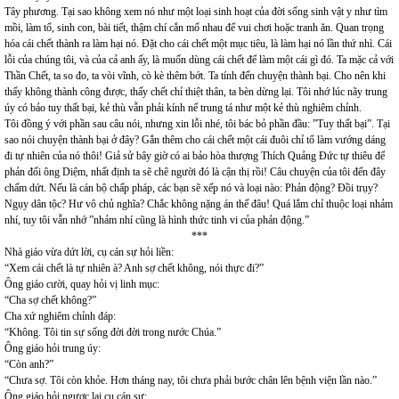
Tây phương. Tại sao không xem nó như một loại sinh hoạt của đời sống sinh vật y như tìm
mồi, làm tổ, sinh con, bài tiết, thậm chí cắn mổ nhau để vui chơi hoặc tranh ăn. Quan trọng
hóa cái chết thành ra làm hại nó. Đặt cho cái chết một mục tiêu, là làm hại nó lần thứ nhì. Cái
lỗi của chúng tôi, và của cả anh ấy, là muốn dùng cái chết để làm một cái gì đó. Ta mặc cả với
Thần Chết, ta so đo, ta vòi vĩnh, cò kè thêm bớt. Ta tính đến chuyện thành bại. Cho nên khi
thấy không thành công được, thấy chết chỉ thiệt thân, ta bèn dừng lại. Tôi nhớ lúc nãy trung
úy có bảo tuy thất bại, kẻ thù vẫn phải kính nể trung tá như một kẻ thù nghiêm chỉnh.
Tôi đồng ý với phần sau câu nói, nhưng xin lỗi nhé, tôi bác bỏ phần đầu: ”Tuy thất bại”. Tại
sao nói chuyện thành bại ở đây? Gắn thêm cho cái chết một cái đuôi chỉ tổ làm vướng dáng
đi tự nhiên của nó thôi! Giả sử bây giờ có ai bảo hòa thượng Thích Quảng Đức tự thiêu để
phản đối ông Diệm, nhất định ta sẽ chê người đó là cận thị rồi! Câu chuyện của tôi đến đây
chấm dứt. Nếu là cán bộ chấp pháp, các bạn sẽ xếp nó và loại nào: Phản động? Đồi trụy?
Ngụy dân tộc? Hư vô chủ nghĩa? Chắc không nặng án thế đâu! Quá lắm chỉ thuộc loại nhảm
nhí, tuy tôi vẫn nhớ ”nhảm nhí cũng là hình thức tinh vi của phản động.”
***
Nhà giáo vừa dứt lời, cụ cán sự hỏi liền:
“Xem cái chết là tự nhiên à? Anh sợ chết không, nói thực đi?”
Ông giáo cười, quay hỏi vị linh mục:
“Cha sợ chết không?”
Cha xứ nghiêm chỉnh đáp:
“Không. Tôi tin sự sống đời đời trong nước Chúa.”
Ông giáo hỏi trung úy:
“Còn anh?”
“Chưa sợ. Tôi còn khỏe. Hơn tháng nay, tôi chưa phải bước chân lên bệnh viện lần nào.”
Ông giáo hỏi ngược lại cụ cán sự: