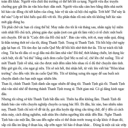
toàn đổi khác. Người vừa chửi thủ trưởng có thể hết lời ca tụng. Người vừa đọc truyện
chưởng gay gắt lên án văn hóa thực dân mới. Người vừa nấu cám heo bằng điện nhà nước
hô hào các đồng chí tiết kiệm của công, bảo vệ tài sản xã hội chủ nghĩa. Trời hỡi! Thế này là
thế nào? Lớp trẻ khó hiểu quá đối với tôi. Họ phân thân rối mù nên tôi không biết lúc nào
mới gặp đúng họ.
Tôi phải chờ các bạn cũ cùng thế hệ. May mắn cho tôi là vài tháng sau, nhân ngày kỷ niệm
sinh nhật Hồ chủ tịch, phòng giáo dục quận (nơi con gái tôi làm việc) có tổ chức một buổi
nói chuyện. Đề tài là ”Cuộc đời của Hồ chủ tịch”. Báo cáo viên, trời ơi, may mắn quá, đúng
là thần tượng thời trẻ của tôi, đúng Thanh Tịnh. Trung tá Thanh Tịnh. Tôi hồi hộp chờ ngày
gặp lại bạn cũ. Tôi tìm đọc lại cuốn Quê Mẹ để bồi hồi nhớ thời thơ ấu. Tôi tự trách tôi bất
công. Tài ba tôi đâu có ra gì đâu mà đòi làm nhà văn! Đã thế, thời kháng chiến, lợi dụng lúc
cách biệt, tôi đã ”trả thù” bằng cách đem cuốn Quê Mẹ ra mổ xẻ, chê lên chê xuống. Tôi sẽ
mời Thanh Tịnh về nhà, nài cho được một đêm nằm bên nhau rủ rỉ đủ thứ chuyện tâm tình.
Bây giờ già rồi, còn ngại gì nữa. Tôi sẽ nói hết, thú nhận hết, từ việc lén viết bài ”Hôm khai
trường” cho đến việc lên án cuốn Quê Mẹ. Tôi sẽ không xưng tên ngay để sau buổi nói
chuyện dành cho bạn một ngạc nhiên lớn.
Than ôi, chính Thanh Tịnh dành sẵn ngạc nhiên để tặng tôi. Thanh Tịnh già rồi. Thanh Tịnh
nhà văn nhỏ nhẻ dễ thương thành Thanh Tịnh trung tá. Thời gian mà. Có gì đáng kinh ngạc
đâu.
Nhưng tôi sững sờ khi Thanh Tịnh bắt đầu nói. Thiên hạ đồn không lầm. Thanh Tịnh đã
thành báo cáo viên chuyên nghiệp chuyên ca tụng bác Hồ. Đi đâu, lúc nào, bao nhiêu năm
nay, Thanh Tịnh chỉ nói về đề tài ấy, gọt dũa luyện tập từng câu từng chữ, để ý đến cả cách
nhíu mày, cách đứng nghiêm, mắt nhìn lên chiêm ngưỡng khi nhắc đến Bác. Nghe Thanh
Tịnh báo cáo một lần, lần sau đến nghe nữa có thể đoán trước trung tá sắp khóc ở đoạn đó,
sắp cúi đầu im lặng ở đoạn kia, sắp ưỡn ngực hô hào ở đoạn khác... Đúng là một cái xác ướp