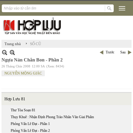
›
Trang nhà
SỐ CŨ
Trước
Sau
Ngựa Nản Chân Bon - Phần 2
26 Tháng Chín 2008
12:00 SA
(Xem: 8434)
NGUYỄN MỘNG GIÁC
Hợp Lưu 81
Thư Tòa Soạn 81
Thụy Khuê : Nhận Định Phong Trào Nhân Văn Giai Phẩm
Phỏng Vấn Lê Đạt - Phần 1
Phỏng Vấn Lê Đạt - Phần 2