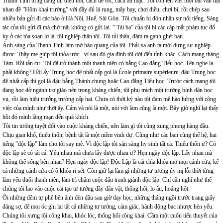
Thanh Tịnh từng dáng đi, điệu nói, cách để tóc, cách ăn mặc. Tôi còn lén viết một bài văn đặt
nhan đề ”Hôm khai trường” với đầy đủ lá rụng, mây bay, chơi diều, chơi bi, rồi chép sao
nhiều bản gửi đi các báo ở Hà Nội, Huế, Sài Gòn. Tôi chuẩn bị đón nhận sự nổi tiếng. Sáng
tác của tôi gửi đi mà chờ mãi không có gửi lại. ” Tài ba” của tôi bị các cặp mắt phàm tục đố
kỵ ở các tòa soạn lơ là, tội nghiệp thân tôi. Tôi tủi thân, đâm ra ganh ghét bạn.
Ánh sáng của Thanh Tịnh làm mờ hào quang của tôi. Phải xa anh ta mới dựng sự nghiệp
được. Thầy mẹ giúp tôi thỏa ước - vì sau đó gia đình tôi dời đến tỉnh khác. Cách mạng tháng
Tám. Rồi tản cư. Tôi đã trở thành một thanh niên có bằng Cao đẳng Tiểu học. Tên nghe lạ
phải không? Hồi ấy Trung học đệ nhất cấp gọi là École primaire supérieure, đậu Trung học
đệ nhất cấp thì gọi là đậu bằng Thành chung hoặc Cao đẳng Tiểu học. Trước cách mạng tôi
đang học dở ngành trợ giáo nên trong kháng chiến, tôi phụ trách một trường bình dân học
vụ, rồi làm hiệu trưởng trường cấp hai. Chưa có thời kỳ nào tôi đam mê hào hứng với công
việc của mình như thời ấy. Cảm và nói là một, nói với làm cũng là một. Bây giờ nghĩ lại thấy
hồi đó mình lãng mạn đến quá khích.
Tôi tin tưởng tuyệt đối vào cuộc kháng chiến, nên làm gì tôi cũng xung phong hàng đầu.
Chịu gian khổ, thiếu thốn, bệnh tật là một niềm vinh dự. Cũng như các bạn cùng thế hệ, hai
tiếng ”độc lập” làm cho tôi say mê. Vì độc lập tôi sẵn sàng hy sinh tất cả. Thiếu thốn ư? Có
độc lập sẽ có tất cả. Yêu nhau mà chưa lấy được nhau ư? Hẹn ngày độc lập. Lấy nhau mà
không thể sống bên nhau? Hẹn ngày độc lập! Độc Lập là cái chìa khóa mở mọi cánh cửa, kể
cả những cánh cửa có ổ khóa rỉ sét. Còn giữ lại làm gì những tư tưởng ủy mị lỗi thời từng
làm yếu đuối thanh niên, làm trì chậm cuộc đấu tranh giành độc lập. Chỉ cần nghĩ như thế
chúng tôi lao vào cuộc cải tạo tư tưởng đầy dằn vặt, thống hối, lo âu, hoảng hốt.
Ôi những đêm tự phê bên ánh đèn dầu sau giờ dạy học, những tháng ngồi trước trang giấy
đáng sợ, để moi óc ghi lại tất cả những tư tưởng, cảm giác, hành động bạc nhược hèn yếu.
Chúng tôi xưng tội công khai, khóc lóc, thống hối công khai. Cầm một cuốn tiểu thuyết của