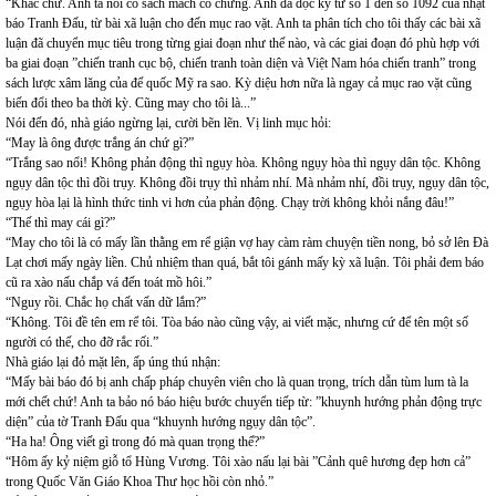
“Khác chứ. Anh ta nói có sách mách có chứng. Anh đã đọc kỹ từ số 1 đến số 1092 của nhật
báo Tranh Đấu, từ bài xã luận cho đến mục rao vặt. Anh ta phân tích cho tôi thấy các bài xã
luận đã chuyển mục tiêu trong từng giai đoạn như thế nào, và các giai đoạn đó phù hợp với
ba giai đoạn ”chiến tranh cục bộ, chiến tranh toàn diện và Việt Nam hóa chiến tranh” trong
sách lược xâm lăng của đế quốc Mỹ ra sao. Kỳ diệu hơn nữa là ngay cả mục rao vặt cũng
biến đổi theo ba thời kỳ. Cũng may cho tôi là...”
Nói đến đó, nhà giáo ngừng lại, cười bẽn lẽn. Vị linh mục hỏi:
“May là ông được trắng án chứ gì?”
“Trắng sao nổi! Không phản động thì ngụy hòa. Không ngụy hòa thì ngụy dân tộc. Không
ngụy dân tộc thì đồi trụy. Không đồi trụy thì nhảm nhí. Mà nhảm nhí, đồi trụy, ngụy dân tộc,
ngụy hòa lại là hình thức tinh vi hơn của phản động. Chạy trời không khỏi nắng đâu!”
“Thế thì may cái gì?”
“May cho tôi là có mấy lần thằng em rể giận vợ hay càm ràm chuyện tiền nong, bỏ sở lên Đà
Lạt chơi mấy ngày liền. Chủ nhiệm than quá, bắt tôi gánh mấy kỳ xã luận. Tôi phải đem báo
cũ ra xào nấu chắp vá đến toát mồ hôi.”
“Nguy rồi. Chắc họ chất vấn dữ lắm?”
“Không. Tôi đề tên em rể tôi. Tòa báo nào cũng vậy, ai viết mặc, nhưng cứ để tên một số
người có thế, cho đỡ rắc rối.”
Nhà giáo lại đỏ mặt lên, ấp úng thú nhận:
“Mấy bài báo đó bị anh chấp pháp chuyên viên cho là quan trọng, trích dẫn tùm lum tà la
mới chết chứ! Anh ta bảo nó báo hiệu bước chuyển tiếp từ: ”khuynh hướng phản động trực
diện” của tờ Tranh Đấu qua “khuynh hướng ngụy dân tộc”.
“Ha ha! Ông viết gì trong đó mà quan trọng thế?”
“Hôm ấy kỷ niệm giỗ tổ Hùng Vương. Tôi xào nấu lại bài ”Cảnh quê hương đẹp hơn cả”
trong Quốc Văn Giáo Khoa Thư học hồi còn nhỏ.”