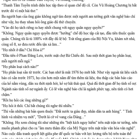
“Thanh Tâm Tuyền trình diện học tập theo sĩ quan chế độ cũ. Còn Vũ Hoàng Chương bị bắt
trước đó vì một bài thơ.”
Ba người bạn của ông giáo không ngờ tìm được một người am tường giới văn nghệ báo chí
như vậy, họ thay nhau hỏi ông giáo đủ thứ chuyện.
“Vào đó họ tách riêng ra hay nhốt chung với ngụy quân ngụy quyền?”
“Không. Ngụy quân ngụy quyền được ”hưởng” chế độ học tập cải tạo, đầu tiên thuộc quân
quản. Chúng tôi là tù 100% với đầy đủ lệ bộ: Trát tống giam của Bộ Nội Vụ, khám xét nhà,
còng số 8, xe đưa rước đến tận xà lim...”
“Họ nhốt ở đâu? Chí Hòa à?”
“Đầu tiên ở Phan Đăng Lưu, trước mặt chợ Bà Chiểu đó. Sau một thời gian họ phân loại,
mỗi người mỗi ngả.”
“Họ phân loại cách nào?”
“Họ phân loại sẵn từ trước. Các bạn nhớ là mãi 1976 họ mới bắt. Như vậy ngoài tài liệu sách
báo có sẵn trước 1975, họ còn hơn một năm để tìm thêm tài liệu, thu thập các bản báo cáo
của kẻ nằm vùng, dân xu thời nịnh hót, kẻ sợ hãi thái quá. Quá đủ thời gian để họ tính sổ nợ.
Ngành nào tính sổ nợ ngành ấy. Có lẽ văn nghệ báo chí là ngành phức tạp, nên tính có hơi
chậm.“
“Rồi họ hỏi các ông những gì?”
“Họ hỏi ít thôi. Chỉ bắt chúng tôi nghe thì nhiều.”
“Thì vẫn những bài bản quen thuộc ”Đất nước ta giàu đẹp, nhân dân ta anh hùng”. ” Tình
hình và nhiệm vụ mới”, ”Dưới lá cờ vẻ vang của Đảng...”
“Không. Họ xem chúng tôi như những tên ”biệt kích nguy hiểm” trên mặt trận tư tưởng, nên
muốn phanh phui cho ra ”âm mưu thâm độc của Mỹ Ngụy trên mặt trận văn hóa văn nghệ”.
Nào cuộc đấu tranh quyết liệt giữa phe đế quốc tư bản với lực lượng tiến bộ trên toàn thế