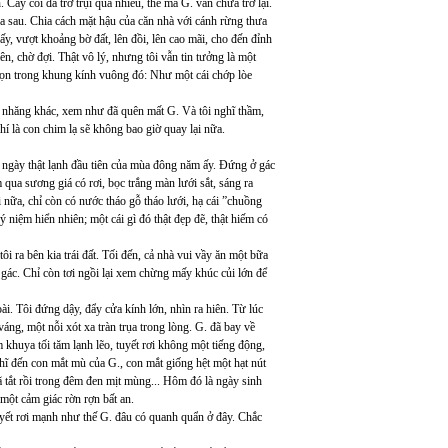
Cây cối đã trơ trụi quá nhiều, thế mà G. vẫn chưa trở lại.
ửa sau. Chia cách mặt hậu của căn nhà với cánh rừng thưa
, vượt khoảng bờ đất, lên đồi, lên cao mãi, cho đến đỉnh
lên, chờ đợi. Thật vô lý, nhưng tôi vẫn tin tưởng là một
 gọn trong khung kính vuông đó: Như một cái chớp lòe
g nhăng khác, xem như đã quên mất G. Và tôi nghĩ thầm,
hí là con chim lạ sẽ không bao giờ quay lại nữa.
ột ngày thật lạnh đầu tiên của mùa đông năm ấy. Đứng ở gác
qua sương giá có rơi, bọc trắng màn lưới sắt, sáng ra
 nữa, chỉ còn có nước tháo gỗ tháo lưới, hạ cái ”chuồng
 niệm hiển nhiên; một cái gì đó thật đẹp đẽ, thật hiếm có
 ra bên kia trái đất. Tối đến, cả nhà vui vầy ăn một bữa
ên gác. Chỉ còn tơi ngồi lại xem chừng mấy khúc củi lớn để
oài. Tôi đứng dậy, đẩy cửa kính lớn, nhìn ra hiên. Từ lúc
áng, một nỗi xót xa tràn trụa trong lòng. G. đã bay về
khuya tối tăm lạnh lẽo, tuyết rơi không một tiếng động,
ĩ đến con mắt mù của G., con mắt giống hệt một hạt nút
 tắt rồi trong đêm đen mịt mùng... Hôm đó là ngày sinh
 một cảm giác rờn rợn bất an.
uyết rơi mạnh như thế G. đâu có quanh quẩn ở đây. Chắc