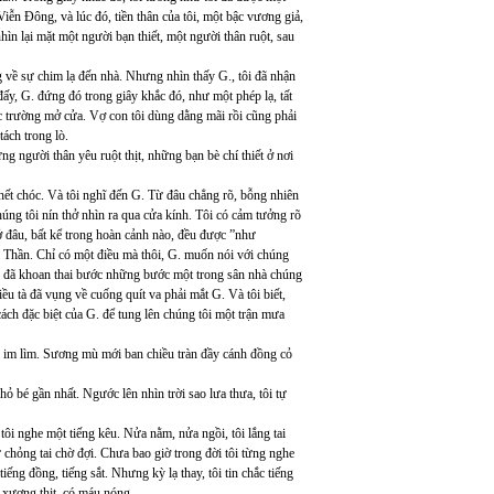
n Đông, và lúc đó, tiền thân của tôi, một bậc vương giả,
hìn lại mặt một người bạn thiết, một người thân ruột, sau
về sự chim lạ đến nhà. Nhưng nhìn thấy G., tôi đã nhận
ấy, G. đứng đó trong giây khắc đó, như một phép lạ, tất
ác trường mở cửa. Vợ con tôi dùng dằng mãi rồi cũng phải
tách trong lò.
ng người thân yêu ruột thịt, những bạn bè chí thiết ở nơi
chết chóc. Và tôi nghĩ đến G. Từ đâu chẳng rõ, bỗng nhiên
úng tôi nín thở nhìn ra qua cửa kính. Tôi có cảm tưởng rõ
ể ở đâu, bất kể trong hoàn cảnh nào, đều được ”như
 Thần. Chỉ có một điều mà thôi, G. muốn nói với chúng
yên, đã khoan thai bước những bước một trong sân nhà chúng
hiều tà đã vụng về cuống quít va phải mắt G. Và tôi biết,
cách đặc biệt của G. để tung lên chúng tôi một trận mưa
i im lìm. Sương mù mới ban chiều tràn đầy cánh đồng cỏ
 bé gần nhất. Ngước lên nhìn trời sao lưa thưa, tôi tự
ôi nghe một tiếng kêu. Nửa nằm, nửa ngồi, tôi lắng tai
ứ chỏng tai chờ đợi. Chưa bao giờ trong đời tôi từng nghe
ếng đồng, tiếng sắt. Nhưng kỳ lạ thay, tôi tin chắc tiếng
ó xương thịt, có máu nóng.