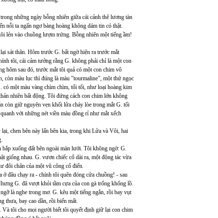
 trong những ngày bỗng nhiên giữa cái cảnh thê lương tàn
đến nỗi ta ngẩn ngơ bàng hoàng không dám tin có thật.
 tôi lẻn vào chuồng lượm trứng. Bỗng nhiên một tiếng ầm!
 lại sát thân. Hôm trước G. bất ngờ hiện ra trước mắt
hính tôi, cái cảm tưởng rằng G. không phải chỉ là một con
áng hôm sau đó, trước mắt tôi quả có một con chim vô
nh, còn màu lục thì đúng là màu ”tourmaline”, một thứ ngọc
G. có một màu vàng chìm chìm, tối tối, như loại hoàng kim
 thản nhiên bất động. Tôi đứng cách con chim lớn không
 vẫn còn giữ nguyên vẹn khối lửa cháy lòe trong mắt G. tối
ao quanh với những nét viền màu đồng rỉ như mắt xếch
ại, chen bên này lấn bên kia, trong khi Lửa và Vôi, hai
g.
đám bắp xuống đất bên ngoài màn lưới. Tôi không ngờ: G.
hật giống nhau. G. vươn chiếc cổ dài ra, một động tác vừa
ư đôi chân của một vũ công cổ điển.
 ở đâu chạy ra - chính tôi quên đóng cửa chuồng! - sau
 Nhưng G. đã vượt khỏi tầm cựa của con gà trống khổng lồ.
ứ ngỡ là nghe trong mơ. G. kêu một tiếng ngắn, rồi bay vụt
 thưa, bay cao dần, rồi biến mất.
. Và tôi cho mọi người biết tôi quyết định giữ lại con chim