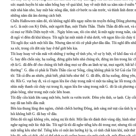
sức mạnh huyền bí nào nắm bổng bay về quá khứ, bay về một thời xa xăm nào ở miền Viễ
một nhà hàn nho, hay một bác nông dân, tình cờ bước ra sân trước, và thình lình được n
những năm dài âm dương cách biệt.
Chiều Halloween năm đó, tôi không nghĩ đến ngay niềm tin truyền thống Đông phương 
ra G. là một con Kỳ Điểu, một người Bạn, một Thiên Thần. Thiên Thần đã đến nơi, và đ
cả mọi sự Hiển Diện tuyệt vời... Ngày hôm sau, tôi còn nhớ, là một ngày trong tuần, c
đi ngủ vì đêm đã khá khuya. Tôi ngồi lại một mình ở nhà dưới, với ngọn lửa củi cháy tí 
Tôi ngồi đọc sách một hồi lâu. Nhưng tâm trí tôi cứ phất phơ đâu đâu. Tôi nghĩ đến nhữ
xa xôi, trong cõi đời này hay ở thế giới bên kia.
Tôi loay hoay vớ vẩn mãi với những ý tưởng về tình yêu, về sự ly biệt, về khổ đau và 
G. bay đến chốn này, hạ xuống, đứng giữa hiên nhà chúng tôi, đứng im lìm trong lúc ch
rệt là G. đã đến để cho chúng tôi biết rằng mọi sự đều an lành tự tại, mọi người, bất k
thường”. G. đâu có phải là Thiên Thần của sự Sống, cũng không phải là Sứ Giả của Tử
tôi: Tất cả đều an nhiên, phải biết, phải hiểu như thế. G. đã đến, đã hạ xuống, đứng 
tôi. Rồi G. vụt bay đi, và có ngọn lửa lòe cháy trong mắt vì một tia nắng lạc lối trong c
nhìn mấy thanh củi cháy rụi trong lò, ngọn lửa lòe sáng trong mắt G. đó là cái phương 
pháo bông, như trong một cuộc liên hoan.
Tôi đẩy cửa kính lớn sang một bên, bước ra vườn trước. Đêm yên tĩnh, se lạnh. Cây cố
nay đã tan biến đâu mất.
Bên kia thung lũng đen ngòm, chênh chếch hướng Đông, ánh sáng mờ mịt của tỉnh lỵ nhỏ
hỏi không biết G. đã bay về đâu.
Đêm đó tôi ngủ không yên, mộng mị lôi thôi. Một lần tôi đánh thót vùng dậy, hình như t
nghe ngóng một lúc thật lâu. Tôi ngờ là tôi đã nghe tiếng kêu đó trong mơ, nhưng tôi c
một tiếng kêu như thế. Tiếng kêu có một âm hưởng kỳ lạ, có tính chất kim khí, một thứ ti
kêu đó, nếu có thật, chỉ có thể phát ra từ cuống họng của một sinh vật, một động vật, c