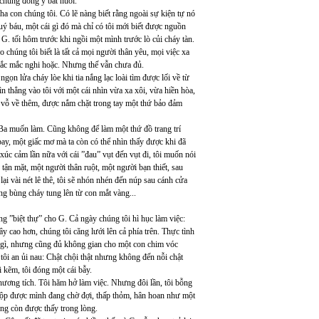
 chúng đồng ý bắt nuôi.
ha con chúng tôi. Có lẽ nàng biết rằng ngoài sự kiện tự nó
uý báu, một cái gì đó mà chỉ có tôi mới biết được nguồn
ề G. tối hôm trước khi ngồi một mình trước lò củi cháy tàn.
o chúng tôi biết là tất cả mọi người thân yêu, mọi việc xa
 thắc mắc nghi hoặc. Nhưng thế vẫn chưa đủ.
gọn lửa cháy lòe khi tia nắng lạc loài tìm được lối về từ
 thẳng vào tôi với một cái nhìn vừa xa xôi, vừa hiền hòa,
i vỗ về thêm, được nắm chặt trong tay một thứ bảo đảm
 Ba muốn làm. Cũng không để làm một thứ đồ trang trí
bay, một giấc mơ mà ta còn có thể nhìn thấy được khi đã
xúc cảm lần nữa với cái ”đau” vụt đến vụt đi, tôi muốn nói
n tận mặt, một người thân ruột, một người bạn thiết, sau
lại vài nét lê thê, tôi sẽ nhón nhén đến núp sau cánh cửa
ng bùng cháy tung lên từ con mắt vàng...
ng ”biệt thự” cho G. Cả ngày chúng tôi hì hục làm việc:
 cao hơn, chúng tôi căng lưới lên cả phía trên. Thực tình
ái gì, nhưng cũng đủ không gian cho một con chim vóc
ôi an ủi nau: Chật chội thật nhưng không đến nỗi chật
 kẽm, tôi đóng một cái bẫy.
hương tích. Tôi hăm hở làm việc. Nhưng đôi lần, tôi bỗng
 chộp được mình đang chờ đợi, thấp thỏm, hân hoan như một
ông còn được thấy trong lòng.