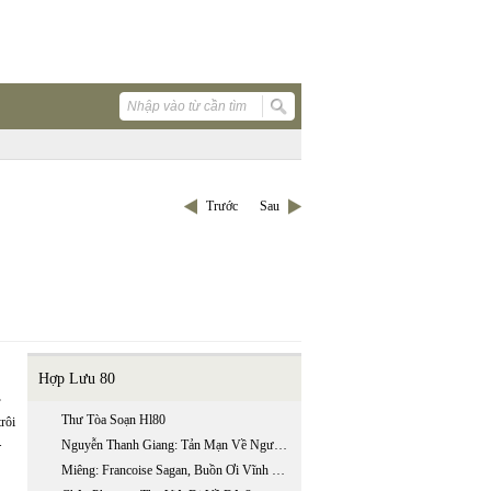
Trước
Sau
Hợp Lưu 80
Thư Tòa Soạn Hl80
rôi
.
Nguyễn Thanh Giang: Tản Mạn Về Người Viết Tiến Quân Ca
Miêng: Francoise Sagan, Buồn Ơi Vĩnh Biệt