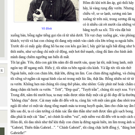
Hôm đó khí trời ấm áp, gió thổi hây
hây, lá vàng rụng đầy vườn. Nhưng 
chiều về, se se lạnh, sương mù lan
xuống từ trên núi, trong sương đã n
có ít nhiều cái rét mướt của những 
Võ Đình
băng tuyết xa xôi. Tôi vừa đặt bút
xuống bàn, bỗng nghe tiếng gọi rộn rã từ nhà dưới. Tôi vụt chạy xuống gác, vào phòng
khách; vợ tôi và hai con chúng tôi đang nép mình vào cánh cửa lớn trông ra ngoài hiên.
Trước đó có mấy giây đồng hồ ba mẹ con kêu gọi ầm ĩ, bây giờ lại ngồi bất động như b
thôi miên, như sợ rằng chỉ một cử động, một hơi thở mạnh, cũng đủ làm cho hình ảnh
mình đang chiêm ngưỡng tan biến đi mất.
Tôi lại gần. Yên, đứa con gái lớn năm đó đã mười sáu, quay lại tôi, mắt long lanh, một
ngón tay để ngang môi. Hiểu ý, tôi nhìn ra bên ngoài cửa kính. Và lập tức tôi nín thở:
Ngoài hiên, một con chim lớn, thật lớn, đứng im lìm. Con chim đứng nghiêng, và chún
tôi sững sờ ngắm cái ngoại hình của nó trong một lúc lâu, thật lâu. Bỗng nhiên nó từ từ 
ra vườn. Không hẹn mà chúng tôi cùng thở phào, nhẹ nhõm: Giây phút mê hoặc chấm dứ
đang chậm rãi bước ra vườn. ” Trời”, ”Đẹp quá”, ”Tuyệt trần”, chúng tôi xuýt xoa. Vợ tô
Trong đời, năm thì mười họa, ta may mắn được nhìn thấy một cái gì đó đẹp đẽ lạ thường
”không chịu” được. Cái may mắn đó đến với ta, cùng lúc với một cảm giác đau nhói tro
ngủi đó như có một tác dụng tống mạnh máu ta trong huyết quản, làm cho chân tay ấm h
liền sau đó, ta có cảm tưởng cả thân xác lẫn tâm thần như mới được tắm gội sạch bong. 
đâu phải là một cái ”đau”, nó chính là niềm ”vui”, một niềm vui đã đến với ta một cách 
Hôm đó, tôi đau nhói như thế khi thấy con chim lạ đứng ngoài hiên, im lìm trong ánh s
”Gabriel, Thiên thần Gabriel...”. ” Chính Gabriel”, tôi cũng chặc lưỡi đồng ý, “đúng h
Gabrielle!”