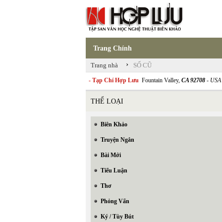
Trang Chính
›
Trang nhà
SỐ CŨ
- Tạp Chí Hợp Lưu
Fountain Valley,
CA 92708
- USA
THỂ LOẠI
Biên Khảo
Truyện Ngắn
Bài Mới
Tiểu Luận
Thơ
Phỏng Vấn
Ký / Tùy Bút