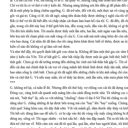
lạ. Cả hai chị em Yên, Ba mừng rỡ là G. đã quay về, nhưng càng hân hoan khi biết cha
Chỉ vợ tôi là có vẻ thờ ơ với ý kiến đó. Nhưng nàng không nói lên điều gì để phản đối c
đã là một phép lạ đáng chiêm ngưỡng, G. đã trở nên, đối với tôi, một thực tại vô cùng q
gốc và giá trị. Cũng có lẽ, tôi rất ngờ, nàng tiên đoán thấy được những ý nghĩ của tôi v
Rất có thể vợ tôi đã biết đến và chấp nhận cái tham lam ham hố của tôi. G. đã đến, đã ch
gần, trong cõi đời này hay ở thế giới bên kia, đều xong xuôi, đâu vào đó, không có gì
Tôi đòi hỏi nhiều hơn. Tôi muốn được thấy một lần nữa, hai lần, một ngàn vạn lần nữa, n
bên kia núi tối chạm phải con mắt vàng cổ của G. Con mắt mà mới sáng hôm đó còn nhìn
vừa bao dung. Cái nhìn đó đã làm cho tôi càng thèm khát được biết rõ thêm, được an ủ
kiên cố nào đó không có gì làm sứt mẻ được.
Và như thế đấy, tôi quyết định bắt giữ con chim lạ. Không để làm một thứ gia súc như
như ý kiến của Yên. Tôi sẽ bắt giữ G. như bắt chộp lấy được một ảo giác biết thở, biết 
tỉnh giấc. Chưa gì tôi đã tưởng tượng đến những lúc rình mò bất thần bắt gặp G. Tôi sẽ 
đến cái đau mà chính thật là cái vui vô cùng mãnh liệt thình lình được thấy tận mắt, nhì
bao năm sống ly chết biệt. Chưa gì tôi đã nghĩ đến những chiều tà khi ánh nắng chỉ còn 
lớn và chờ đợi G. Và nếu may mắn, tôi sẽ thấy lại được, một lần nữa, trận mưa pháo bô
***
G. không trở lại, cả tuần lễ đó. Nhưng đến tối thứ bảy, vợ chồng con cái tôi đã dựng xo
Đóng cọc, căng lưới sắt quanh một mảng lớn của cánh đồng trước nhà. Từ những cọc cây
mà nói, ”biệt thự” ấy, nếu so với những ”chuồng” chim vĩ đại ở Sở Thú thì chẳng ra c
dáng như G. chẳng những đi lại được bên trong mà còn ”bay” lên ”bay” xuống. Chúng t
chội quá! Sáng hôm sau, tôi dậy thật sớm. Với vài mảnh gỗ, dăm thước dây thép và lưới
Tôi hết sức đóng làm sao để nếu G. có bị sập vào thì dù vùng vẫy mấy cũng không bị t
dừng tay, sững sờ. Tôi ngạc nhiên - và hơi xấu hổ - thấy tim đập mạnh. Thì ra tôi bắt
đứa trẻ chờ mẹ về. Một cảm xúc mà đã từ quá lâu, quá lâu, như bao người khác, tôi kh