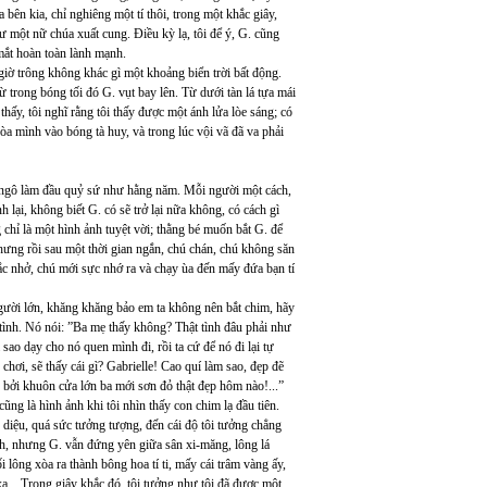
ía bên kia, chỉ nghiêng một tí thôi, trong một khắc giây,
 một nữ chúa xuất cung. Điều kỳ lạ, tôi để ý, G. cũng
 mắt hoàn toàn lành mạnh.
iờ trông không khác gì một khoảng biển trời bất động.
 trong bóng tối đó G. vụt bay lên. Từ dưới tàn lá tựa mái
hấy, tôi nghĩ rằng tôi thấy được một ánh lửa lòe sáng; có
 hòa mình vào bóng tà huy, và trong lúc vội vã đã va phải
í ngô làm đầu quỷ sứ như hằng năm. Mỗi người một cách,
lại, không biết G. có sẽ trở lại nữa không, có cách gì
 chỉ là một hình ảnh tuyệt vời; thằng bé muốn bắt G. để
 Nhưng rồi sau một thời gian ngắn, chú chán, chú không săn
ắc nhở, chú mới sực nhớ ra và chạy ùa đến mấy đứa bạn tí
gười lớn, khăng khăng bảo em ta không nên bắt chim, hãy
 tình. Nó nói: ”Ba mẹ thấy không? Thật tình đâu phải như
sao dạy cho nó quen mình đi, rồi ta cứ để nó đi lại tự
hơi, sẽ thấy cái gì? Gabrielle! Cao quí làm sao, đẹp đẽ
 bởi khuôn cửa lớn ba mới sơn đỏ thật đẹp hôm nào!...”
ũng là hình ảnh khi tôi nhìn thấy con chim lạ đầu tiên.
 diệu, quá sức tưởng tượng, đến cái độ tôi tưởng chẳng
, nhưng G. vẫn đứng yên giữa sân xi-măng, lông lá
lông xòa ra thành bông hoa tí ti, mấy cái trâm vàng ấy,
a... Trong giây khắc đó, tôi tưởng như tôi đã được một