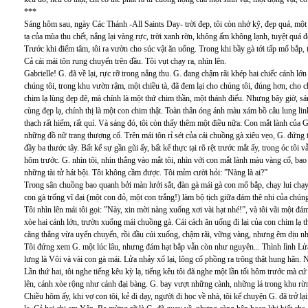
***
Sáng hôm sau, ngày Các Thánh -All Saints Day- trời đẹp, tôi còn nhớ kỹ, đẹp quá, một
tạ của mùa thu chết, nắng lại vàng rực, trời xanh rờn, không ấm không lạnh, tuyệt quá 
Trước khi điểm tâm, tôi ra vườn cho súc vật ăn uống. Trong khi bầy gà tới tấp mổ bắp,
Cả cái mái tôn rung chuyển trên đầu. Tôi vụt chạy ra, nhìn lên.
Gabrielle! G. đã về lại, rực rỡ trong nắng thu. G. đang chậm rãi khép hai chiếc cánh lớn
chúng tôi, trong khu vườn rậm, một chiều tà, đã đem lại cho chúng tôi, đúng hơn, cho c
chim lạ lùng đẹp đẽ, mà chính là một thứ chim thần, một thánh điểu. Nhưng bây giờ, s
cùng đẹp lạ, chính thị là một con chim thật. Toàn thân óng ánh màu xám bồ câu lung li
thạch rất hiếm, rất quí. Và sáng đó, tôi còn thấy thêm một điều nữa: Con mắt lành của 
những đồ nữ trang thượng cổ. Trên mái tôn rỉ sét của cái chuồng gà xiêu vẹo, G. đứng
đầy ba thước tây. Bất kể sự gần gũi ấy, bất kể thực tại rõ rệt trước mắt ấy, trong óc tôi
hôm trước. G. nhìn tôi, nhìn thẳng vào mắt tôi, nhìn với con mắt lành màu vàng cổ, b
những tài tử hát bội. Tôi không cầm được. Tôi mỉm cười hỏi: ”Nàng là ai?”
Trong sân chuồng bao quanh bởi màn lưới sắt, đàn gà mái gà con mổ bắp, chạy lui chạy l
con gà trống vĩ đại (một con đỏ, một con trắng!) làm bộ tịch giữa đám thê nhi của chún
Tôi nhìn lên mái tôi gọi: ”Này, xin mời nàng xuống xơi vài hạt nhé!”, và tôi vãi một 
xòe hai cánh lớn, trườn xuống mái chuồng gà. Cái cách ăn uống đi lại của con chim lạ t
căng thẳng vừa uyển chuyển, rồi đầu cúi xuống, chậm rãi, vững vàng, nhưng êm dịu nh
Tôi đứng xem G. một lúc lâu, nhưng đám hạt bắp vẫn còn như nguyên... Thình lình Lửa
lưng là Vôi và vài con gà mái. Lửa nhảy xổ lại, lông cổ phồng ra trông thật hung hãn.
Lần thứ hai, tôi nghe tiếng kêu kỳ lạ, tiếng kêu tôi đã nghe một lần tối hôm trước mà c
lên, cánh xòe rộng như cánh đại bàng. G. bay vượt những cành, những lá trong khu rừng
Chiều hôm ấy, khi vợ con tôi, kẻ đi dạy, người đi học về nhà, tôi kể chuyện G. đã trở lại