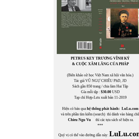
PETRUS KEY TRƯƠNG VĨNH KÝ
& CUỘC XÂM LĂNG CỦA PHÁP
(Biên khảo sử học Việt Nam xã hội văn hóa.)
Tác giả VŨ NGỰ CHIÊU PhD, JD
Sách gần 850 trang / chia làm Hai Tập
Gía mỗi tập :
$30.00
USD
Tạp chí Hợp-Lưu xuất bản 11-2019
Hiện có bán qua
hệ thống phát hành:
LuLu.com
và trên phần tìm kiếm (search) thì đánh vào hàng ch
Chieu Ngu Vu
thì các tựa sách sẽ hiện ra.
***
LuLu.co
Quý vị có thể vào đường dẫn này: