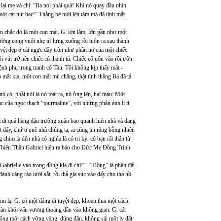
 lại mẹ và chị: ”Ba nói phải quá! Khi nó quay đầu nhìn
 một cái nút bạc!” Thằng bé mới lên tám mà đã tinh mắt
in chắc đó là một con mái. G. lớn lắm, lớn gần như một
ường cong vuốt nhẹ từ lưng xuống rồi tuôn ra sau thành
uyệt đẹp ở cái ngực đầy tròn như phần nở của một chiếc
i vút trở nên chiếc cổ thanh tú. Chiếc cổ uốn vào rồi ưỡn
mệnh phụ trong tranh cổ Tàu. Tôi không kịp thấy mắt -
mắt kia, một con mắt mù chăng, thật tình thằng Ba đã tả
ó có, phải nói là nó toát ra, nó ửng lên, hai màu: Một
 của ngọc thạch ”tourmaline”, với những phản ánh li ti
 đã đi quá hàng dậu trường xuân bao quanh hiên nhà và đang
 đấy, chứ ở quê nhà chúng ta, ai cũng tin rằng bỗng nhiên
chim lạ đến nhà có nghĩa là có tri kỷ, có bạn rất thân từ
a Thiên Thần Gabriel hiện ra báo cho Đức Mẹ Đồng Trinh
 Gabrielle vào trong đồng kia đi chị!”. ” Đồng” là phần đất
ành căng rào lưới sắt, rồi thả gia súc vào đấy cho tha hồ
im lạ. G. có một dáng đi tuyệt đẹp, khoan thai một cách
làn khói vấn vương thoảng dần vào không gian. G. cất
uống một cách vững vàng, đúng đắn, không sái một ly đất.