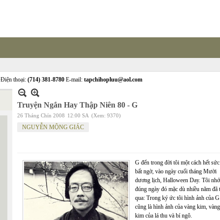
Điện thoại:
(714) 381-8780
E-mail:
tapchihopluu@aol.com
Truyện Ngắn Hay Thập Niên 80 - G
26 Tháng Chín 2008
12:00 SA
(Xem: 9370)
NGUYỄN MỘNG GIÁC
G đến trong đời tôi một cách hết sức
bất ngờ, vào ngày cuối tháng Mười
dương lịch, Halloween Day. Tôi nhớ
đúng ngày đó mặc dù nhiều năm đã t
qua: Trong ký ức tôi hình ảnh của G
cũng là hình ảnh của vàng kim, vàng
kim của lá thu và bí ngô.