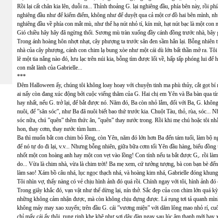
Rồi lại cất chân kia lên, duỗi ra... Thỉnh thoảng G. lại nghiêng đầu, phía bên này, rồi ph
nghiêng đầu như để kiểm điểm, không như để duyệt qua cả một cơ đồ hai bên mình, như
nghiêng đầu về phía con mắt mù, như thể hạ nút nhỏ tí, kín mít, hạt nút bạc là một con
Gió chiều hây hây đã ngừng thổi. Sương mù tràn xuống đầy cánh đồng trước nhà, bây g
Trong ánh hoàng hôn nhợt nhạt, cây phượng ta trước sân đen sầm hẳn lại. Bỗng nhiên từ
nhà của cây phượng, cánh con chim lạ bung xòe như một cái dù lớn bất thần mở ra. Tôi t
lẽ một tia nắng nào đó, lưu lạc trên núi kia, bỗng tìm được lối về, hấp tấp phóng lui để
con mắt lành của Gabrielle...
***
Đêm Halloween ấy, chúng tôi không loay hoay với chuyện tinh ma phù thủy, cắt gọt b
ai nấy còn đang xúc động bởi cuộc viếng thăm của G. Hai chị em Yên và Ba bàn qua tính 
hay nhất, nếu G. trở lại, để bắt được nó. Năm đó, Ba còn nhỏ lắm, đối với Ba, G. không
nuôi, để ”săn sóc”, như Ba đã nuôi biết bao thứ trước kia. Chuột Tàu, thỏ, rùa, sóc...
sóc nữa, chú ”quên” thêm thức ăn, ”quên” thay nước trong. Rồi khi mẹ chú hoặc tôi nh
hon, thay cơm, thay nước tùm lum...
Ba thì muốn bắt con chim bỏ lồng, còn Yên, năm đó lớn hơn Ba đến tám tuổi, làm bộ n
để nó tự do đi lại, v.v... Nhưng bỗng nhiên, giữa bữa cơm tối Yên đầu hàng, biểu đồng
nhốt một con hoàng anh hay một con vẹt vào lồng! Con tính nếu ta bắt được G,. rồi làm 
do... Vừa là chim nhà, vừa là chim trời! Ba mẹ xem, cứ tưởng tượng, bà con bạn bè đến c
làm sao! Xám bồ câu nhá, lục ngọc thạch nhá, và hoàng kim nhá, Gabrielle đóng khung
Tôi nhìn vợ, thấy nàng có vẻ chịu hình ảnh đó quá rồi. Chính ngay với tôi, hình ảnh đó c
Trong giây khắc đó, vạn vật như thể dừng lại, nín thở. Sắc đẹp của con chim lớn quá kỳ
những không cảm nhận được, mà còn không chịu đựng được. Lá rụng tơi tả quanh mình
không mảy may xao xuyến; trên đầu G. cái ”vương miện” với dăm lông mao nhỏ rí, cuối 
chỉ mấy cái ấy thôi, rung rinh khe khẽ như sợi dây đàn ngay sau lúc âm thanh mới bay x