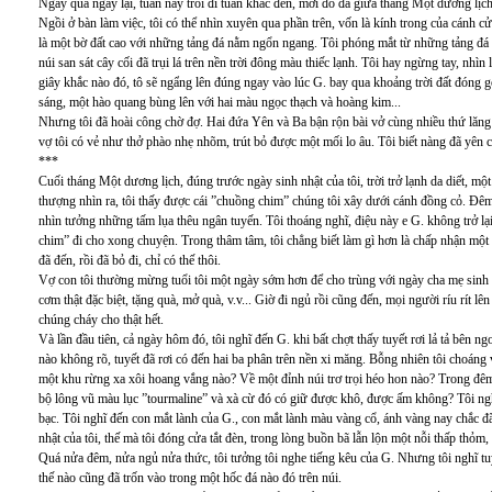
Ngày qua ngày lại, tuần này trôi đi tuần khác đến, mới đó đã giữa tháng Một dương lịch. 
Ngồi ở bàn làm việc, tôi có thể nhìn xuyên qua phần trên, vốn là kính trong của cánh c
là một bờ đất cao với những tảng đá nằm ngổn ngang. Tôi phóng mắt từ những tảng đá ấy
núi san sát cây cối đã trụi lá trên nền trời đông màu thiếc lạnh. Tôi hay ngừng tay, nhìn 
giây khắc nào đó, tô sẽ ngẩng lên đúng ngay vào lúc G. bay qua khoảng trời đất đóng
sáng, một hào quang bùng lên với hai màu ngọc thạch và hoàng kim...
Nhưng tôi đã hoài công chờ đợ. Hai đứa Yên và Ba bận rộn bài vở cùng nhiều thứ lăn
vợ tôi có vẻ như thở phào nhẹ nhõm, trút bỏ được một mối lo âu. Tôi biết nàng đã yên c
***
Cuối tháng Một dương lịch, đúng trước ngày sinh nhật của tôi, trời trở lạnh da diết, m
thượng nhìn ra, tôi thấy được cái ”chuồng chim” chúng tôi xây dưới cánh đồng cỏ. Đêm 
nhìn tưởng những tấm lụa thêu ngân tuyến. Tôi thoáng nghĩ, điệu này e G. không trở lại
chim” đi cho xong chuyện. Trong thâm tâm, tôi chẳng biết làm gì hơn là chấp nhận một ý
đã đến, rồi đã bỏ đi, chỉ có thế thôi.
Vợ con tôi thường mừng tuổi tôi một ngày sớm hơn để cho trùng với ngày cha mẹ sinh tôi
cơm thật đặc biệt, tặng quà, mở quà, v.v... Giờ đi ngủ rồi cũng đến, mọi người ríu rít l
chúng cháy cho thật hết.
Và lần đầu tiên, cả ngày hôm đó, tôi nghĩ đến G. khi bất chợt thấy tuyết rơi lả tả bên ng
nào không rõ, tuyết đã rơi có đến hai ba phân trên nền xi măng. Bỗng nhiên tôi choáng v
một khu rừng xa xôi hoang vắng nào? Về một đỉnh núi trơ trọi héo hon nào? Trong đêm 
bộ lông vũ màu lục ”tourmaline” và xà cừ đó có giữ được khô, được ấm không? Tôi ngh
bạc. Tôi nghĩ đến con mắt lành của G., con mắt lành màu vàng cổ, ánh vàng nay chắc đã
nhật của tôi, thế mà tôi đóng cửa tắt đèn, trong lòng buồn bã lẫn lộn một nỗi thấp thỏm,
Quá nửa đêm, nửa ngủ nửa thức, tôi tưởng tôi nghe tiếng kêu của G. Nhưng tôi nghĩ t
thế nào cũng đã trốn vào trong một hốc đá nào đó trên núi.