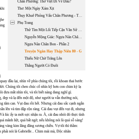
Chân Phương: Thơ Việt Đi Về Đâu?
khi
Thơ: Một Ngày Xám Xịt
Thụy Khuê Phỏng Vấn Chân Phương - Tình Hình Thơ Ca Việt Nam Hôm Nay
ghe
Phụ Trang
vùng
Thử Tìm Một Lối Tiếp Cận Văn Sử Học Về Hai Mươi Nhăm Năm Văn Học Việt Nam Hải Ngoại 1975 - 2000
Nguyễn Mộng Giác: Ngựa Nản Chân Bon - Phần 1
Ngựa Nản Chân Bon - Phần 2
ị
Truyện Ngắn Hay Thập Niên 80 - G
Thiếu Nữ Chờ Trăng Lên
Thằng Người Có Đuôi
g
quay đầu lại, nhìn về phía chúng tôi, rồi khoan thai bước
t. Chúng tôi chen chúc cố nhìn kỹ hơn con chim kỳ lạ
i đưa mắt nhìn tôi, và tôi biết nàng đang nghĩ gì.
, đẹp và lạ đến một độ, như người ta vẫn thường nói,
ng tâm can. Vụt đau rồi hết. Nhưng cái đau sắc cạnh ngắn
ẳn lên và tim đập rộn ràng. Cái đau vụt đến vụt đi, nhưng
Và lúc ấy ta mới sực nhận ra. À, cái đau nhói đó thực tình
quá mãnh liệt, quá bất ngờ, nếu không nói là quá sỗ sàng!
áng vàng kim lãng đãng sương chiều. Vợ tôi thì thầm:
ơn phải nói là Gabrielle... Chim mái mà, Độc nhãn