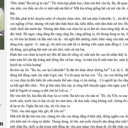
“Độc nhãn? Ba nói gì lạ vậy!” Tôi chưa kịp phân bua, cháu trai thứ của tôi, Ba, đã quay
vào nhà, con thấy nó chỉ có một mắt mà thôi à! Mắt kia trông giống hệt cái nút vậy đó,
lắm.
Tôi đâu phải là kẻ chuyên môn về chuyện chim chóc, thế mà nhìn Gabrielle, G., tôi đã t
con ngỗng cỡ bự, nhưng với một tấm thân thon dài, kiều diễm, một tấm thân nữ lưu. Đ
chiếc đuôi dài mướt dịu. Nhưng tấm thân con chim kỳ lạ cả đời tôi chưa từng thấy đó t
độc bình. Bộ ngực càng dâng lên càng căng lên, càng phồng ra, rồi thong dong eo lại, rồ
ra, rồi tém lại thành cái đầu nhỏ xíu ấy - tôi nghĩ đến những chiếc trâm vàng của mấy 
đúng hơn, ngươi - G. màu gì, chỉ nhớ con mắt tốt có đường viền xanh màu đồng rỉ. Còn 
rất đúng, quả giống hệt một cái nút nhỏ, một cái nút bạc.
Hình thù con chim lạ tuyệt mỹ đến độ làm tôi sững sờ, mãi một lúc sau tôi nhận thấy là n
màu xám bồ câu lấp loáng ánh hồng đào và bạc ròng, và màu kia là một màu lục, màu lục
huyết dụ và hỏa hoàng!
Ba kéo tay tôi: ”Ba, ba, sao lại Gabrielle? Ta đặt tên khác được không ba?” Lúc ấy G.
đứng bất động cạnh cây mận ở góc sân. Vợ tôi quay lại hai con: ”Ấy, các con không biết
có con chim lạ đến hiên thì sớm muộn thế nào cũng có tin mừng... Có người lại cho rằng 
xa bất ngờ đến chơi... Nói gì bên nhà, bên này ai cũng biết chuyện ngày xửa ngày xư
biết là Người sẽ mang ra đời chú bé Giê-su...”
Mẹ vừa dứt lời, hai đứa đã chạy ùa ra vườn. Ba kéo tay chị năn nỉ: ”Đi, chị Yên, ta xua
trước nhà, trước kia cỏ dại và cây leo tùm lum, cắt dọn mấy cũng không xuể, chúng tôi đ
ữ:
đi lại tự do. Nghe Ba nói vậy, tôi vội chạy ra:
“Thôi, vào nhà ngay bây giờ, để yên nó!”.
Mặt trời đã lặn bên kia núi, chúng tôi vẫn còn dùng dằng ở hiên nhà, đứng ngắm con ch
m
yêu kiều mà vô cùng tự nhiên. Thong dong, từ tốn, mà uyển chuyển dịu dàng như một 
một chân lên, duỗi ra dài trong một động tác vừa gọn gàng vừa dung dị, rồi đặt chân x