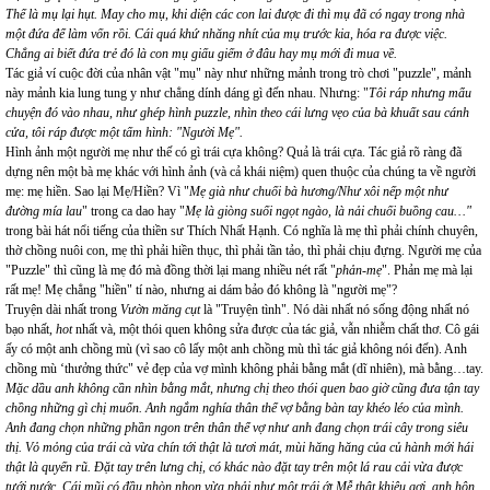
Thế là mụ lại hụt. May cho mụ, khi diện các con lai được đi thì mụ đã có ngay trong nhà
một đứa để làm vốn rồi. Cái quá khứ nhăng nhít của mụ trước kia, hóa ra được việc.
Chẳng ai biết đứa trẻ đó là con mụ giấu giếm ở đâu hay mụ mới đi mua về.
Tác giả ví cuộc đời của nhân vật "mụ" này như những mảnh trong trò chơi "puzzle", mảnh
này mảnh kia lung tung y như chẳng dính dáng gì đến nhau. Nhưng: "
Tôi ráp nhưng mẩu
chuyện đó vào nhau, như ghép hình puzzle, nhìn theo cái lưng vẹo của bà khuất sau cánh
cửa, tôi ráp được một tấm hình: "Người Mẹ".
Hình ảnh một người mẹ như thế có gì trái cựa không? Quả là trái cựa. Tác giả rõ ràng đã
dựng nên một bà mẹ khác với hình ảnh (và cả khái niệm) quen thuộc của chúng ta về người
mẹ: mẹ hiền. Sao lại Mẹ/Hiền? Vì "
Mẹ già như chuối bà hương/Như xôi nếp một như
đường mía lau
" trong ca dao hay "
Mẹ là giòng suối ngọt ngào, là nải chuối buồng cau…"
trong bài hát nổi tiếng của thiền sư Thích Nhất Hạnh. Có nghĩa là mẹ thì phải chính chuyên,
thờ chồng nuôi con, mẹ thì phải hiền thục, thì phải tần tảo, thì phải chịu đựng. Người mẹ của
"Puzzle" thì cũng là mẹ đó mà đồng thời lại mang nhiều nét rất "
phản-mẹ
". Phản mẹ mà lại
rất mẹ! Mẹ chẳng "hiền" tí nào, nhưng ai dám bảo đó không là "người mẹ"?
Truyện dài nhất trong
Vườn măng cụt
là "Truyện tình". Nó dài nhất nó sống động nhất nó
bạo nhất,
hot
nhất và, một thói quen không sửa được của tác giả, vẫn nhiễm chất thơ. Cô gái
ấy có một anh chồng mù (vì sao cô lấy một anh chồng mù thì tác giả không nói đến). Anh
chồng mù ‘thưởng thức" vẻ đẹp của vợ mình không phải bằng mắt (dĩ nhiên), mà bằng…tay.
Mặc dầu anh không cần nhìn bằng mắt, nhưng chị theo thói quen bao giờ cũng đưa tận tay
chồng những gì chị muốn. Anh ngắm nghía thân thể vợ bằng bàn tay khéo léo của mình.
Anh đang chọn những phần ngon trên thân thể vợ như anh đang chọn trái cây trong siêu
thị. Vỏ mỏng của trái cà vừa chín tới thật là tươi mát, mùi hăng hăng của củ hành mới hái
thật là quyến rũ. Đặt tay trên lưng chị, có khác nào đặt tay trên một lá rau cải vừa được
tưới nước. Cái mũi có đầu nhòn nhọn vừa phải như một trái ớt Mễ thật khiêu gợi, anh hôn