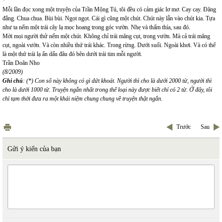
*
Mỗi lần đọc xong một truyện của Trần Mộng Tú, tôi đều có cảm giác lơ mơ. Cay cay. Đăng
đắng. Chua chua. Bùi bùi. Ngọt ngọt. Cái gì cũng một chút. Chút này lẫn vào chút kia. Tựa
như ta nếm một trái cây lạ mọc hoang trong góc vườn. Nhẹ và thấm thía, sau đó.
Mời mọi người thử nếm một chút. Không chỉ trái măng cụt, trong vườn. Mà cả trái măng
cụt, ngoài vườn. Và còn nhiều thứ trái khác. Trong rừng. Dưới suối. Ngoài khơi. Và có thể
là một thứ trái lạ ẩn dấu đâu đó bên dưới trái tim mỗi người.
Trần Doãn Nho
(8/2009)
Ghi chú
: (*) Con số này không có gì dứt khoát. Người thì cho là dưới 2000 từ, người thì
cho là dưới 1000 từ. Truyện ngắn nhất trong thể loại này được biết chỉ có 2 từ. Ở đây, tôi
chỉ tạm thời đưa ra một khái niệm chung chung về truyện thật ngắn.
Trước
Sau
Gửi ý kiến của bạn