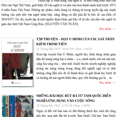
"Tuyển tập II chân dung văn nghệ sĩ" là một công trình mới của
Nhà văn Ngô Thế Vinh, giới thiệu 18 văn nghệ sĩ và nhà văn hoá thành danh thời trước 1975
ở miền Nam Việt Nam. Những tác phẩm, chân dung và chứng từ trong tuyển tập này minh
chứng cho một nền văn nghệ nhân bản, năng động và đột phá đã bị bức tử sau biến cố
30/4/1975. Do đó, tuyển tập là một nguồn tham khảo quí báu về di sản của nền văn nghệ và
giáo dục thời Việt Nam Cộng Hoà. (NGUYỄN VĂN TUẤN)
Đọc thêm
TẬP TRUYỆN – HẠT U MINH CỦA TÁC GIẢ TRẦN
KIÊM TRINH TIÊN
22 Tháng Bảy 2025
10:41 CH
(Xem: 12453)
Xem tập truyện Hạt U Minh, người đọc hình dung nhân gian
đâu đó mang tràng hạt u minh – u u, minh minh; mù mù mịt mịt,
sáng lòa sáng tỏa – như một chuỗi duyên duyên nghiệp nghiệp
tương tác trùng trùng trong dòng đời nghiệt ngã và cô đơn
nhưng cũng lắm nẻo đi về thanh thỏa và giải thoát tùy bước đi
và hướng tới mà người thiện tâm, quý chữ thường gọi là… tu.
Đọc thêm
NHỮNG BÀI HỌC RÚT RA TỪ TAM QUỐC DIỄN
NGHĨA ỨNG DỤNG VÀO CUỘC SỐNG
10 Tháng Bảy 2025
4:16 CH
(Xem: 11850)
Ngay cả đối với bạn nào cả đời không thích đọc sách thì cũng
nên đọc qua một lần bộ truyện Tam Quốc Chí hay Tam Quốc