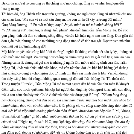
Bà cụ thì nhớ rất rõ còn ông cụ thì chẳng nhớ một chút gì. Ông cụ về nhà, lòng quá đỗi
hoang mang.
Tối hôm đó, ông Thành trằn trọc trên giường, không sao ngủ được. Ông cứ nhớ mãi câu nói
của cháu Lan. "Mẹ con vẽ ra một câu chuyện, mẹ con tin là đã xẩy ra trong đời mình."
Ông bâng khuâng: ‘Liên mất trí thật, hay Liên yêu mình từ trẻ mà mình không biết?"
"Vườn măng cụt", theo tôi, là dạng "tiểu phẩm" khá điển hình của Trần Mộng Tú. Bố cục
gọn gàng, tình tiết đơn sơ nhưng sống động, và câu kết luận nghe nao nao lòng. Đơn giản thì
đơn giản thật, nhưng nó cho ta những rung động tinh tế về tình trai gái. Đọc truyện mà như
đọc một bài thơ tình…dang dở!
Mặt khác, truyện nào cũng khá "đời thường", nghĩa là không có tình tiết nào ly kỳ, không có
diễn biến nào bất ngờ. Và dường như chẳng có chứa đựng một lý giải triết lý gì lớn lao nào.
Nhưng cái lạ là, chúng lại gợi cho ta những ý nghĩa lớn, mở ra những cánh cửa lớn. Trần
Mộng Tú, khác với nhiều nhà văn khác, mở cửa rất nhẹ, đôi khi khá khẽ khàng (và dường
như chẳng có dụng ý) cho người đọc tự mình tìm thấy cái mình cho là lớn. Và nếu không
tìm thấy cái gì lớn, thì cũng…không quan trọng gì đối với Trần Mộng Tú. Tôi đoán thế.
Trong truyện "Puzzle", Trần Mộng Tú mô tả một người đàn bà với hầu như toàn là khuyết
điểm: xấu, cục mịch, quê mùa, bắt cặp hết người đàn ông này đến người khác, nên con đông
mà là con năm cha bảy mệ. Có lẽ vì thế mà nhân vật được gọi là "mụ". "
Số mụ long đong
nên chồng sống, chồng chết đều có cả. Ba chục năm trước, mụ mới bốn mươi, sức khỏe tốt,
nhanh nhẹn, tháo vát, có chút nhan sắc. Giải phóng về, mụ cũng chạy đôn chạy đáo, làm đủ
mọi việc kể cả việc thỉnh thoảng phải bán thân để nuôi được đàn con bẩy đứa."
. Mụ không
từ nan bất cứ "nghề" gì. Mụ như "
một con kiến thợ tha bất cứ cái gì về tổ cho sự sống còn
của cả nhà."
Nghe người ta đi H.O, mụ
"lại chạy đôn chạy đáo vừa mua bằng tiền vừa dụ
bằng xác một ông đi tù về còn độc thân, tưởng là bắt được rồi, nhưng thấy gánh con của
mụ đông quá, ông ta sợ nhỡ sang Mỹ rồi mụ không buông ông ta ra thì chết toi, chả dại.