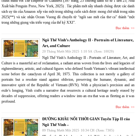
chính mình với The Emperor of Gladness (397 trang; 25 chương đánh số từ 1 đến 25; Nhà
Xuất bản Penguin Press, New York, 2025) . Tác phẩm mới nầy nhanh chóng được các danh
sách uy tín của Amazon xếp vào một trong những cuốn sách được mong chờ nhất trong năm
2025(**) và xác nhận Ocean Vuong đã chuyển từ “ngôi sao mới của thơ ca” thành “một
trong những giọng văn triển vọng của thế kỷ XXI”.
Đọc thêm
Ngô Thế Vinh’s Anthology II - Portraits of Literature,
Art, and Culture
20 Tháng Mười Một 2025
1:10 SA
(Xem: 10029)
Ngô Thế Vinh’s Anthology II - Portraits of Literature, Art, and
Culture is a masterful act of reclamation, a radiant arras woven from the lives and legacies of
eighteenliterary, artistic, and cultural figures who defined South Vietnam’s vibrant intellectual
scene before the cataclysm of April 30, 1975. This collection is not merely a gallery of
portraits but a resolute stand against oblivion, preserving the humane, dynamic, and
innovative spirit of the Republic of Vietnam (RVN). With a physician’s precision and an
exile’s longing, Vinh crafts a narrative that resurrects a cultural heritage nearly erased by
decades of suppression, offering readers a window into an era that was as fleeting as it was
profound.
Đọc thêm
ĐƯỜNG KHÂU NỐI THỜI GIAN Tuyển Tập II của
Ngô Thế Vinh –
09 Tháng Mười Một 2025
10:34 CH
(Xem: 7305)