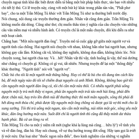
chuyện ngoại tình khá đặc biệt được diễn tả bằng một bút pháp hiện thực, táo bạo với nhiều
chi tiết lý thú. Có lẽ truyện này, cùng với một bút ký khác trong phần tản văn, "Phất phơ
bay", cho ta một Trần Mộng Tú
khác
với Trần Mộng Tú như ta thường biết trước đây.
Nói chung, nội dung các truyện thường đơn giản. Nhân vật cũng đơn giản. Trần Mộng Tú
không muốn dài dòng. Cũng như thơ, chị muốn thâu tóm ý nghĩa của câu chuyện vào những
câu văn mềm mại và nhiều hình ảnh. Có truyện chỉ là một mẩu chuyện, đôi khi diễn ra như
một hoạt cảnh.
Chẳng hạn: "Một nửa người đàn ông". Truyện mô tả cuộc gặp gỡ giữa một người vợ và
người tình của chồng. Hai người nói chuyện với nhau, không hẳn như hai người bạn, nhưng
không gay cấn lắm. Không cãi vã, không đay nghiến, không dọa dẫm, không khóc lóc. Nói
chuyện xong, hai người chia tay. Và…hết! Nhân vật thì vậy, tình huống là vậy, thế mà dường
như chẳng có chuyện gì. Không có gì vui, tất nhiên. Nhưng truyện để lại một "thông điệp"
khác thường. "Người tình" nói với "người vợ":
Chắc bà cho tôi là một người mất thăng bằng. Hay có thể là bà cho tôi đang tìm cách lừa
bà, để một ngày nào đó tôi sẽ chiếm đoạt nguyên cả anh Minh. Không, không bao giờ tôi
cần nguyên một người đàn ông cả, tôi chỉ cần một nửa thôi. Có nhiều người phải uống
nguyên một ly trà mới thấy vị ngon, phải ăn nguyên một trái táo mới hài lòng, phải đến
được chân núi, hay trèo lên đỉnh núi để thưởng thức thì mới mãn nguyện, sông thì phải đi
hết dòng mới thỏa chí, phải được lấy nguyên một ông chồng và được gọi là vợ thì mới cho là
sung sướng. Tôi thì trà uống một ngụm, táo cắn một miếng, núi nhìn một góc, sông yêu một
khúc, đàn ông hưởng một nửa. Suốt đời chỉ là người tình thì cũng đã thấy mình dư thừa
hạnh phúc. Bà cứ an lòng ra về.
Trần Mộng Tú cho ta một ý niệm rất mới (nghe khá lạ lùng mà cũng… hữu lý!) về tình yêu
và về đàn ông, đàn bà. Hay nói chung, về sự thụ hưởng trong đời sống. Hãy tạm gọi là
triết
lý một nửa.
Đại loại như "thuốc ngon nửa điếu", theo kinh nghiệm của những vị nghiền