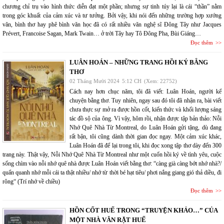
chương chỉ trụ vào hình thức diễn đạt một phần; nhưng sự tinh túy lại là cái “thần” nằm
trong góc khuất của cảm xúc và tư tưởng. Bởi vậy, khi nói đến những trường hợp xướng
văn, bình thơ hay phê bình văn học đã có rất nhiều văn nghệ sĩ Đông Tây như Jacques
Prévert, Francoise Sagan, Mark Twain… ở trời Tây hay Tô Đông Pha, Bùi Giáng…
Đọc thêm
LUÂN HOÁN – NHỮNG TRANG HỒI KÝ BẰNG
THƠ
02 Tháng Mười 2024
5:12 CH
(Xem: 22752)
Cách nay hơn chục năm, tôi đã viết: Luân Hoán, người kể
chuyện bằng thơ. Tuy nhiên, ngay sau đó tôi đã nhận ra, bài viết
chưa thực sự mở ra được hồn cốt, kiến thức và khối lượng sáng
tác đồ sộ của ông. Vì vậy, hôm rồi, nhận được tập bản thảo: Nỗi
Nhớ Quê Nhà Từ Montreal, do Luân Hoán gửi tặng, dù đang
rất bận, tôi cũng dành thời gian đọc ngay. Một cảm xúc khác,
Luân Hoán đã để lại trong tôi, khi đọc xong tập thơ dày đến 300
trang này. Thật vậy, Nỗi Nhớ Quê Nhà Từ Montreal như một cuốn hồi ký về tình yêu, cuộc
sống chìm vào nỗi nhớ quê nhà được Luân Hoán viết bằng thơ: “càng già càng bớt nhớ nhà?/
quẩn quanh nhớ mỗi cái ta thật nhiều/ nhớ từ thời bé hạt tiêu/ phơi nắng giang gió thả diều, đi
rông“ (Trí nhớ về chiều)
Đọc thêm
HỒN CỐT HUẾ TRONG “TRUYỆN KHẢO…” CỦA
MỘT NHÀ VĂN RẶT HUẾ