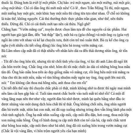
thuốc lá. Đúng hơn là
triết lý một phần
. Chị bảo:
trà một ngụm, táo một miếng, núi một góc,
sông một khúc
. Chỉ có đàn ông thì mới một nửa! Có lẽ , theo Trần Mộng Tú thì, một ngụm,
một miếng hay một góc, một khúc hay một nửa thì cũng từa tựa như nhau. Ở chỗ nó không
là toàn thể, không
nguyên.
Cái thú thưởng thức thực phẩm trần gian, như thế, nên thiêu
thiếu. Đừng đủ. Chỉ có cái thiếu mới tạo nên cái thừa. Ngộ ghê!
Chẳng hạn: "Vườn măng cụt", truyện được chọn làm tựa đề cho nguyên cả tác phẩm. Hai
người bạn già (già lắm, đến "bát thập" lận!), một bà cụ (góa chồng) và một ông cụ (góa vợ)
ngồi ăn cơm với nhau và kể lại chuyện xưa, thời còn trẻ mỏ xuân thời. Bà cụ kể cho ông cụ
nghe (với nhiều chi tiết sống động) lúc ông hôn bà trong vườn măng cụt.
Bà Lâm nheo cặp mắt đã có thật nhiều vết nhăn kéo dài ra đến thái dương nhìn ông, từ tốn
nói:
- Tôi để cho ông hôn tôi, nhưng tôi từ chối tình yêu của ông, vì lúc đó anh Lâm đã ngỏ lời
cầu hôn trước ông. Chắc ông còn nhớ, hôm đó tôi mặc chiếc áo dài có những bông hoa mầu
tím đỏ. Ông bảo mầu hoa trên áo đẹp giống mầu vỏ măng cụt, rồi ông bửa một trái măng ra
chia cho tôi ăn một nửa, mầu vỏ tím hồng nhuộm mấy ngón tay ông, ông quệt lên má tôi,
nói: " Em không cần thoa má hồng nữa, anh thoa cho em rồi"
Chi tiết đến thế này thì chuyện chắc phải có thật, mình không nhớ ra được thì ngày mai mình
nên làm cái hẹn gặp bác sĩ. Tuổi tám mươi chắc bước vào tuổi mất trí nhớ rồi! Cả một dĩ
vãng lãng mạn nên thơ như vậy, người đàn bà nhớ được, mình lại quên bẵng như đầu óc
được nhúng vào một dung dịch hóa chất thì tệ thật. Ông không chối nữa, ông nhìn người
đàn bà trước mặt, nhìn hai con mắt, mí đã sụp xuống nhưng tròng đen vẫn lóng lánh pha một
chút tinh nghịch. Ông hạ mắt nhìn xuống cặp môi, cặp môi đều đặn, hơi cong, thoa một lớp
son mỏng mầu hồng. Ông cố hình dung ra cặp môi thời còn trẻ của bà, cặp môi chắc tươi
như bông hoa mận, cặp môi theo như bà nhớ, ông đã cúi xuống hôn trong vườn măng cụt
(Chắc là vội vàng lắm, vì hôn trộm người yêu của bạn mình)