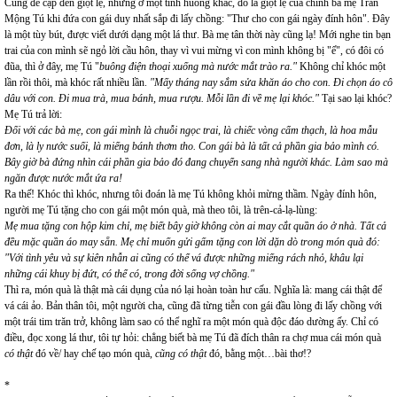
Cũng đề cập đến giọt lệ, nhưng ở một tình huống khác, đó là giọt lệ của chính bà mẹ Trần
Mộng Tú khi đứa con gái duy nhất sắp đi lấy chồng: "Thư cho con gái ngày đính hôn". Đây
là một tùy bút, được viết dưới dạng một lá thư. Bà mẹ tân thời này cũng lạ! Mới nghe tin bạn
trai của con mình sẽ ngỏ lời cầu hôn, thay vì vui mừng vì con mình không bị "ế", có đôi có
đũa, thì ở đây, mẹ Tú "
buông điện thoại xuống mà nước mắt trào ra."
Không chỉ khóc một
lần rồi thôi, mà khóc rất nhiều lần.
"Mấy tháng nay sắm sửa khăn áo cho con. Đi chọn áo cô
dâu với con. Đi mua trà, mua bánh, mua rượu. Mỗi lần đi về mẹ lại khóc."
Tại sao lại khóc?
Mẹ Tú trả lời:
Đối với các bà mẹ, con gái mình là chuỗi ngọc trai, là chiếc vòng cẩm thạch, là hoa mẫu
đơn, là ly nước suối, là miếng bánh thơm tho. Con gái bà là tất cả phần gia bảo mình có.
Bây giờ bà đứng nhìn cái phần gia bảo đó đang chuyển sang nhà người khác. Làm sao mà
ngăn được nước mắt ứa ra!
Ra thế! Khóc thì khóc, nhưng tôi đoán là mẹ Tú không khỏi mừng thầm. Ngày đính hôn,
người mẹ Tú tặng cho con gái một món quà, mà theo tôi, là trên-cả-lạ-lùng:
Mẹ mua tặng con hộp kim chỉ, mẹ biết bây giờ không còn ai may cắt quần áo ở nhà. Tất cả
đều mặc quần áo may sẵn. Mẹ chỉ muốn gửi gấm tặng con lời dặn dò trong món quà đó:
"Với tình yêu và sự kiên nhẫn ai cũng có thể vá được những miếng rách nhỏ, khâu lại
những cái khuy bị đứt, có thể có, trong đời sống vợ chồng."
Thì ra, món quà là thật mà cái dụng của nó lại hoàn toàn hư cấu. Nghĩa là: mang cái thật để
vá cái ảo. Bản thân tôi, một người cha, cũng đã từng tiễn con gái đầu lòng đi lấy chồng với
một trái tim trăn trở, không làm sao có thể nghĩ ra một món quà độc đáo dường ấy. Chỉ có
điều, đọc xong lá thư, tôi tự hỏi: chẳng biết bà mẹ Tú đã đích thân ra chợ mua cái món quà
có thật
đó về/ hay chế tạo món quà,
cũng có thật
đó, bằng một…bài thơ!?
*