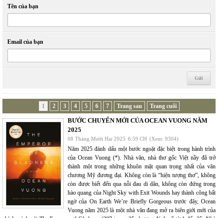
Tên của bạn
Email của bạn
1
2
3
4
5
6
7
Trang sau
Trang cuối
BƯỚC CHUYỂN MỚI CỦA OCEAN VUONG NĂM
2025
08 Tháng Mười Hai 2025
6:59 CH
(Xem: 9304)
Năm 2025 đánh dấu một bước ngoặt đặc biệt trong hành trình
của Ocean Vuong (*). Nhà văn, nhà thơ gốc Việt nầy đã trở
thành một trong những khuôn mặt quan trọng nhất của văn
chương Mỹ đương đại. Không còn là “hiện tượng thơ”, không
còn được biết đến qua nỗi đau di dân, không còn đứng trong
hào quang của Night Sky with Exit Wounds hay thành công bất
ngờ của On Earth We’re Briefly Gorgeous trước đây, Ocean
Vuong năm 2025 là một nhà văn đang mở ra biên giới mới của