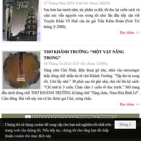
27 Tháng Năm 2024
9:48 SA
(Xem: 26819)
Sau hơn hai mươi năm, tác phẩm ra đời, tôi đọc lại cuốn sách và
cảm xúc vẫn nguyên vẹn trong tôi như lần đầu tiếp cận với
Truyện Khảo Về Huế của tác giả Trần Kiêm Đoàn (Nxb Trẻ
tháng 3/ 2000).
Đọc thêm
THƠ KHÁNH TRƯỜNG: “MỘT VẠT NẮNG
TRONG”
19 Tháng Tư 2024
6:57 SA
(Xem: 31894)
Sáng sớm Chủ Nhật, điện thoại gõ nhẹ, nhìn vào messenger
thấy dòng chữ nhắn tin từ chú Khánh Trường: “Tập thơ in xong
rồi. Ghé lấy nhé.” 30 phút sau tôi ghé nhà, chú chỉ lên kệ sách:
“Chỉ mới in 3 cuốn. Cháu cầm 1 cuốn về đọc trước.” Mở trang
đầu dưới dòng chữ THƠ KHÁNH TRƯỜNG là hàng chữ “Tặng cháu, Nina Hòa Bình Lê”.
Cảm động. Bài viết này xin có lúc được gọi Chú, xưng cháu.
Đọc thêm
1
2
3
4
5
6
7
Trang sau
Trang cuối
Chúng tôi sử dụng cookie để cung cấp cho bạn trải nghiệm tốt nhất trên
Đồng ý
trang web của chúng tôi. Nếu tiếp tục, chúng tôi cho rằng bạn đã chấp
Copyright © 2026
hopluu.net
All rights reserved
thuận cookie cho mục đích này.