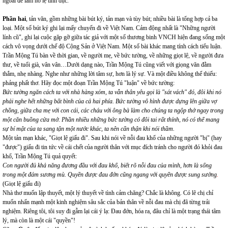
ngoài để làm nô lệ tình dục.
Phần hai
, tản văn, gồm những bài bút ký, tản mạn và tùy bút; nhiều bài là tổng hợp cả ba
loại. Một số bút ký ghi lại mấy chuyến đi về Việt Nam. Cảm động nhất là "Những người
lính cũ", ghi lại cuộc gặp gỡ giữa tác giả với một số thương binh VNCH hiện đang sống một
cách vô vọng dưới chế độ Cộng Sản ở Việt Nam. Một số bài khác mang tính cách tiểu luận.
Trần Mộng Tú bàn về thời gian, về người mẹ, về bức tường, về những giọt lệ, về người đưa
thư, về tuổi già, vân vân…Dưới dạng nào, Trần Mộng Tú cũng viết với giọng văn đằm
thắm, nhẹ nhàng. Nghe như những lời tâm sự, hơn là lý sự. Và một điều không thể thiếu:
phảng phất thơ. Hãy đọc một đoạn Trần Mộng Tú "luận" về bức tường:
Bức tường ngăn cách ta với nhà hàng xóm, ta vẫn thân yêu gọi là "sát vách" đó, đôi khi nó
phải nghe hết những bất bình của cả hai phía. Bức tường vô hình được dựng lên giữa vợ
chồng, giữa cha mẹ với con cái, các cháu với ông bà làm cho chúng ta ngộp thở ngay trong
một căn buồng cửa mở. Phần nhiều những bức tường có đôi tai rất thính, nó có thể mang
sự bí mật của ta sang tận một nước khác, ta nên cẩn thận khi nói thầm.
Một tản mạn khác, "Giọt lệ giấu đi". Sau khi nói về nỗi đau khổ của những người "bị" (hay
"được") giấu đi tin tức về cái chết của người thân với mục đích tránh cho người đó khỏi đau
khổ, Trần Mộng Tú quả quyết:
Con người đủ khả năng đương đầu với đau khổ, biết rõ nỗi đau của mình, hơn là sống
trong một đám sương mù. Quyền được đau đớn cũng ngang với quyền được sung sướng
.
(Giọt lệ giấu đi)
Nhà thơ muốn lập thuyết, một lý thuyết về tình cảm chăng? Chắc là không. Có lẽ chị chỉ
muốn nhấn mạnh một kinh nghiệm sâu sắc của bản thân về nỗi đau mà chị đã từng trải
nghiệm. Riêng tôi, tôi suy đi gẫm lại cái ý lạ: Đau đớn, hóa ra, đâu chỉ là một trạng thái tâm
lý, mà còn là một cái "quyền"!