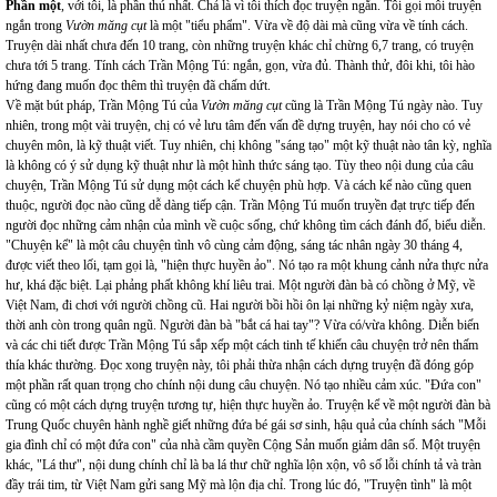
Phần một
, với tôi, là phần thú nhất. Chả là vì tôi thích đọc truyện ngắn. Tôi gọi mỗi truyện
ngắn trong
Vườn măng cụt
là một "tiểu phẩm". Vừa về độ dài mà cũng vừa về tính cách.
Truyện dài nhất chưa đến 10 trang, còn những truyện khác chỉ chừng 6,7 trang, có truyện
chưa tới 5 trang. Tính cách Trần Mộng Tú: ngắn, gọn, vừa đủ. Thành thử, đôi khi, tôi hào
hứng đang muốn đọc thêm thì truyện đã chấm dứt.
Về mặt bút pháp, Trần Mộng Tú của
Vườn măng cụt
cũng là Trần Mộng Tú ngày nào. Tuy
nhiên, trong một vài truyện, chị có vẻ lưu tâm đến vấn đề dựng truyện, hay nói cho có vẻ
chuyên môn, là kỹ thuật viết. Tuy nhiên, chị không "sáng tạo" một kỹ thuật nào tân kỳ, nghĩa
là không có ý sử dụng kỹ thuật như là một hình thức sáng tạo. Tùy theo nội dung của câu
chuyện, Trần Mộng Tú sử dụng một cách kể chuyện phù hợp. Và cách kể nào cũng quen
thuộc, người đọc nào cũng dễ dàng tiếp cận. Trần Mộng Tú muốn truyền đạt trực tiếp đến
người đọc những cảm nhận của mình về cuộc sống, chứ không tìm cách đánh đố, biểu diễn.
"Chuyện kể" là một câu chuyện tình vô cùng cảm động, sáng tác nhân ngày 30 tháng 4,
được viết theo lối, tạm gọi là, "hiện thực huyền ảo". Nó tạo ra một khung cảnh nửa thực nửa
hư, khá đặc biệt. Lại phảng phất không khí liêu trai. Một người đàn bà có chồng ở Mỹ, về
Việt Nam, đi chơi với người chồng cũ. Hai người bồi hồi ôn lại những kỷ niệm ngày xưa,
thời anh còn trong quân ngũ. Người đàn bà "bắt cá hai tay"? Vừa có/vừa không. Diễn biến
và các chi tiết được Trần Mộng Tú sắp xếp một cách tinh tế khiến câu chuyện trở nên thấm
thía khác thường. Đọc xong truyện này, tôi phải thừa nhận cách dựng truyện đã đóng góp
một phần rất quan trọng cho chính nội dung câu chuyện. Nó tạo nhiều cảm xúc. "Đứa con"
cũng có một cách dựng truyện tương tự, hiện thực huyền ảo. Truyện kể về một người đàn bà
Trung Quốc chuyên hành nghề giết những đứa bé gái sơ sinh, hậu quả của chính sách "Mỗi
gia đình chỉ có một đứa con" của nhà cầm quyền Cộng Sản muốn giảm dân số. Một truyện
khác, "Lá thư", nội dung chính chỉ là ba lá thư chữ nghĩa lộn xộn, vô số lỗi chính tả và tràn
đầy trái tim, từ Việt Nam gửi sang Mỹ mà lộn địa chỉ. Trong lúc đó, "Truyện tình" là một