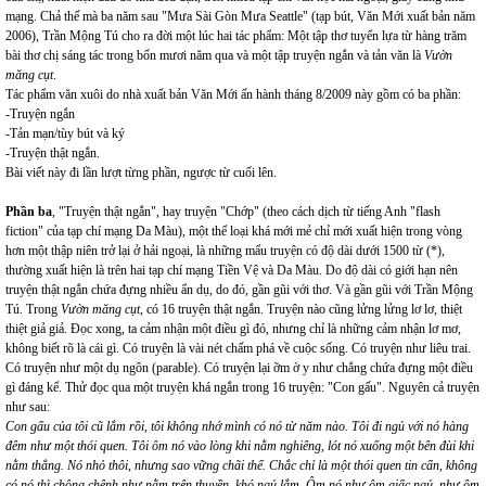
mạng. Chả thế mà ba năm sau "Mưa Sài Gòn Mưa Seattle" (tạp bút, Văn Mới xuất bản năm
2006), Trần Mộng Tú cho ra đời một lúc hai tác phẩm: Một tập thơ tuyển lựa từ hàng trăm
bài thơ chị sáng tác trong bốn mươi năm qua và một tập truyện ngắn và tản văn là
Vườn
măng cụt
.
Tác phẩm văn xuôi do nhà xuất bản Văn Mới ấn hành tháng 8/2009 này gồm có ba phần:
-Truyện ngắn
-Tản mạn/tùy bút và ký
-Truyện thật ngắn.
Bài viết này đi lần lượt từng phần, ngược từ cuối lên.
Phần ba
, "Truyện thật ngắn", hay truyện "Chớp" (theo cách dịch từ tiếng Anh "flash
fiction" của tạp chí mạng Da Màu), một thể loại khá mới mẻ chỉ mới xuất hiện trong vòng
hơn một thập niên trở lại ở hải ngoại, là những mẩu truyện có độ dài dưới 1500 từ (*),
thường xuất hiện là trên hai tạp chí mạng Tiền Vệ và Da Màu. Do độ dài có giới hạn nên
truyện thật ngắn chứa đựng nhiều ẩn dụ, do đó, gần gũi với thơ. Và gần gũi với Trần Mộng
Tú. Trong
Vườn măng cụt
, có 16 truyện thật ngắn. Truyện nào cũng lửng lửng lơ lơ, thiệt
thiệt giả giả. Đọc xong, ta cảm nhận một điều gì đó, nhưng chỉ là những cảm nhận lơ mơ,
không biết rõ là cái gì. Có truyện là vài nét chấm phá về cuộc sống. Có truyện như liêu trai.
Có truyện như một dụ ngôn (parable). Có truyện lại ỡm ờ y như chẳng chứa đựng một điều
gì đáng kể. Thử đọc qua một truyện khá ngắn trong 16 truyện: "Con gấu". Nguyên cả truyện
như sau:
Con gấu của tôi cũ lắm rồi, tôi không nhớ mình có nó từ năm nào. Tôi đi ngủ với nó hàng
đêm như một thói quen. Tôi ôm nó vào lòng khi nằm nghiêng, lót nó xuống một bên đùi khi
nằm thẳng. Nó nhỏ thôi, nhưng sao vững chãi thế. Chắc chỉ là một thói quen tin cẩn, không
có nó thì chông chênh như nằm trên thuyền, khó ngủ lắm. Ôm nó như ôm giấc ngủ, như ôm