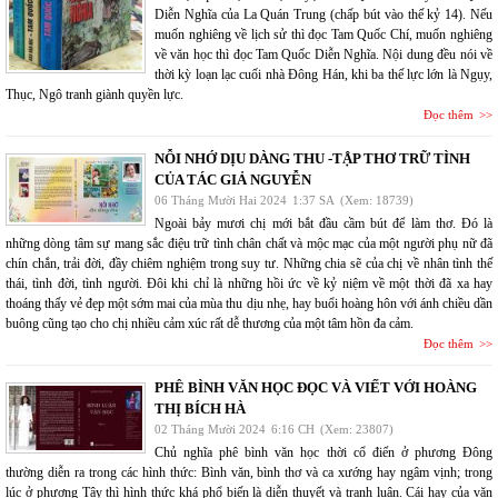
Diễn Nghĩa của La Quán Trung (chấp bút vào thế kỷ 14). Nếu
muốn nghiêng về lịch sử thì đọc Tam Quốc Chí, muốn nghiêng
về văn học thì đọc Tam Quốc Diễn Nghĩa. Nội dung đều nói về
thời kỳ loạn lạc cuối nhà Đông Hán, khi ba thế lực lớn là Ngụy,
Thục, Ngô tranh giành quyền lực.
Đọc thêm
NỖI NHỚ DỊU DÀNG THU -TẬP THƠ TRỮ TÌNH
CỦA TÁC GIẢ NGUYỄN
06 Tháng Mười Hai 2024
1:37 SA
(Xem: 18739)
Ngoài bảy mươi chị mới bắt đầu cầm bút để làm thơ. Đó là
những dòng tâm sự mang sắc điệu trữ tình chân chất và mộc mạc của một người phụ nữ đã
chín chắn, trải đời, đầy chiêm nghiệm trong suy tư. Những chia sẽ của chị về nhân tình thế
thái, tình đời, tình người. Đôi khi chỉ là những hồi ức về kỷ niệm về một thời đã xa hay
thoáng thấy vẻ đẹp một sớm mai của mùa thu dịu nhẹ, hay buổi hoàng hôn với ánh chiều dần
buông cũng tạo cho chị nhiều cảm xúc rất dễ thương của một tâm hồn đa cảm.
Đọc thêm
PHÊ BÌNH VĂN HỌC ĐỌC VÀ VIẾT VỚI HOÀNG
THỊ BÍCH HÀ
02 Tháng Mười 2024
6:16 CH
(Xem: 23807)
Chủ nghĩa phê bình văn học thời cổ điển ở phương Đông
thường diễn ra trong các hình thức: Bình văn, bình thơ và ca xướng hay ngâm vịnh; trong
lúc ở phương Tây thì hình thức khá phổ biến là diễn thuyết và tranh luận. Cái hay của văn