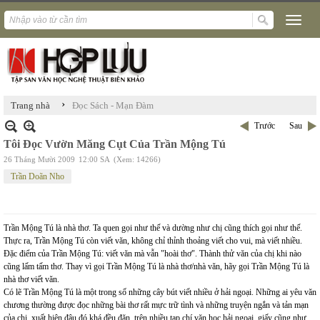
›
Trang nhà
Đọc Sách - Mạn Đàm
Trước
Sau
Tôi Đọc Vườn Măng Cụt Của Trần Mộng Tú
26 Tháng Mười 2009
12:00 SA
(Xem: 14266)
Trần Doãn Nho
Trần Mộng Tú là nhà thơ. Ta quen gọi như thế và dường như chị cũng thích gọi như thế.
Thực ra, Trần Mộng Tú còn viết văn, không chỉ thỉnh thoảng viết cho vui, mà viết nhiều.
Đặc điểm của Trần Mộng Tú: viết văn mà vẫn "hoài thơ". Thành thử văn của chị khi nào
cũng lấm tấm thơ. Thay vì gọi Trần Mộng Tú là nhà thơ/nhà văn, hãy gọi Trần Mộng Tú là
nhà thơ viết văn.
Có lẽ Trần Mộng Tú là một trong số những cây bút viết nhiều ở hải ngoại. Những ai yêu văn
chương thường được đọc những bài thơ rất mực trữ tình và những truyện ngắn và tản mạn
của chị, xuất hiện đâu đó khá đều đặn, trên nhiều tạp chí văn học hải ngoại, giấy cũng như