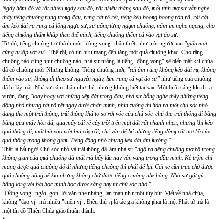
Ngày hôm đó và rất nhiều ngày sau đó, rất nhiều tháng sau đó, mỗi tinh mơ sư vẫn nghe
thấy tiếng chuông rung trong đầu, rung rất rõ rệt, tiếng kêu boong boong ròn rã, rồi cái
âm kéo dài ra rung cả lồng ngực sư, sư uống từng ngụm chuông, nằm im nghe ngóng, cho
tiếng chuông thấm khắp thân thể mình, tiếng chuông thấm cả vào vạt áo sư.
Từ đó, tiếng chuông trở thành một "đồng vọng" thân thiết, như một người bạn
"giấu mặt
cùng tu tập với sư".
Thế rồi, có tín hữu mang đến tặng một quả chuông khác. Cho rằng
chuông nào cũng như chuông nào, nhà sư tưởng là tiếng "đồng vọng" sẽ biến mất khi chùa
đã có chuông mới. Nhưng không. Tiếng chuông mới,
"cái âm rung không kéo dài ra, không
thấm vào sư, không đi theo sư nguyên ngày, làm rung cả vạt áo sư"
như tiếng của chuông
đã bị lấy mất.
Nhà sư cảm nhận như thế, nhưng không biết tại sao. Một buổi sáng khi đi ra
vườn, đang
"loay hoay với những xếp đặt trong đầu, nhà sư bỗng nghe thấy những tiếng
động nhỏ nhưng rất rõ rệt ngay dưới chân mình, nhìn xuống thì hóa ra một chú sóc nhỏ
đang tha một trái thông, trái thông khá to so với vóc của chú sóc, chú tha trái thông đi băng
băng qua mấy hòn đá, qua mấy cái rễ cây trồi trên mặt đất rất nhanh nhẹn, nhưng khi kéo
quả thông đi, mất hút vào một bụi cây rồi, chú vẫn để lại những tiếng động rất mơ hồ của
quả thông trong không gian. Tiếng động nhỏ nhưng kéo dài âm hưởng."
Thật là bất ngờ! Chú sóc nhỏ và trái thông đã làm nhà sư "
ngộ ra tiếng chuông mơ hồ trong
không gian của quả chuông đã mất mà bấy lâu nay vẫn vang trong đầu mình. Kẻ trộm chỉ
mang được quả chuông đó đi nhưng tiếng chuông thì phải để lại. Cái xe cần trục chở được
quả chuông nặng nề kia nhưng không chở được tiếng chuông nhẹ hẫng. Nhà sư gật gù
bằng lòng với bài học mình học được sáng nay từ chú sóc nhỏ
."
"Đồng vọng" ngắn, gọn, lời văn nhẹ nhàng, lan man như một tùy bút. Viết về nhà chùa,
không "đạo vị" mà nhiều "thiền vị". Điều thú vị là tác giả không phải là một Phật tử mà là
một tín đồ Thiên Chúa giáo thuần thành.