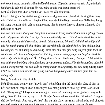
môi vợ mà tưởng đang ăn trái anh đào tháng tám. Cặp núm vú nhỏ xíu của chị, anh đoán
khi được âu yếm nó sẽ đỏ rực lên như mầu đỏ của trái thanh lương
trà
.
Một lối diễn tả thật khác lạ và thú vị!
Erotic
mà vẫn hồn nhiên.
Cô yêu chồng, nhưng cô thất vọng vì muốn vẻ đẹp của mình phải được thưởng thức bằng…
mắt. Chính cái này mới sinh chuyện. Cô tự nguyện hiến dâng cho một người đàn ông hung
dữ mang trọng án vì tội giết vợ đang ở trong nhà tù, nơi cô làm y tá chuyên chăm sóc sức
khỏe cho tù nhân:
Hai con mắt đó nó không còn hung hãn nữa mà nó trong suốt như hai mảnh gương cho cô
nhìn thấy phản chiếu tất cả vẻ đẹp của mình, cái vẻ đẹp rực rỡ thanh xuân ở tuổi ba mươi
mà mấy năm nay chỉ được chồng cô nhìn bằng tay trong bóng tối. Cái ánh sáng lấp lánh
của hai mảnh gương đó như những lưỡi thủy tinh sắc cắt thân thể cô ra làm nhiều mảnh,
rồi cũng lại cái ánh sáng đó dịu xuống, mềm mại như một giải băng âu yếm quấn thân thể
cô liền vào với nhau như cuộn một vết thương, làm cho cô ngây ngất như người vừa được
chích một mũi thuốc gây mê. Óc cô lâng lâng, trái tim cô nôn nao, cồn ngực cô bồng bềnh
như những mảng bông trắng nõn đang bay lượn trong phòng. Hắn chiêm ngưỡng thân thể
cô mà không vồ vập, níu kéo. Hắn đi chung quanh chiếc giường, bắt đầu bằng những bước
từ từ, rồi nhanh dần, nhanh dần giống như cái bóng trong chiếc đèn kéo quân làm cô
chóng mặt.
Nóng. Mà vẫn tràn đầy nữ tính.
Nếu độc giả xao động vì một "truyện tình" nóng bỏng như thế thì cái tâm cũng sẽ tĩnh lại
nếu đọc một câu truyện khác. Câu chuyện này mang, nói theo thuật ngữ Phật Giáo,
thiền
tính
: "Đồng vọng". Chuyện kể về một ngôi chùa ở nơi tiểu bang mà tác giả hiện đang sinh
sống. "
Gọi là chùa nhưng thực ra chỉ là một căn nhà cũ trong một khu đất rộng."
Trong lúc
chờ đợi
"một ngôi chùa mới, lớn hơn"
như dự tính của vị sư trụ trì, thì chùa chưa có gì ngoài
một quả chuông khá lớn treo ở bên ngoài. Một hôm, quả chuông bị kẻ gian lấy mất.