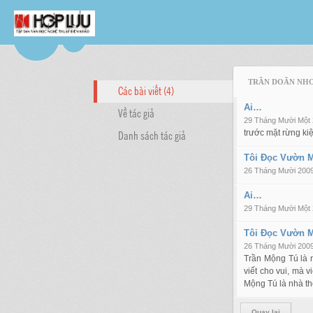
TRẦN DOÃN NH
Các bài viết (4)
Ai…
Về tác giả
29 Tháng Mười Một
Danh sách tác giả
trước mặt rừng ki
Tôi Đọc Vườn 
26 Tháng Mười 200
Ai…
29 Tháng Mười Một
Tôi Đọc Vườn 
26 Tháng Mười 200
Trần Mộng Tú là n
viết cho vui, mà 
Mộng Tú là nhà th
Quay lại