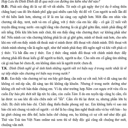
Hợp Lưu thi Đình Đình đã đi qua một con đường tìm kiếm như thế nào?
Đ.Đ.
: Phải nói rằng đó là sự đổ vỡ rất nhiều. Từ một cô gái ngây thơ (ví dụ ở nông thôn
chẳng hạn) sau đó lên thành phố gặp quá nhiều cạm bẫy thì đổ vỡ. Con người ta mỗi lần đổ
vỡ thì hiền lành hơn, nhưng có lẽ là em lại càng cay nghiệt hơn. Mới đầu em nhìn văn
chương rất đẹp, tươi, mới và em cố gắng, với ý thức của em lúc đấy - cô gái 22 tuổi viết
truyện đăng trong nước- em nghĩ rằng văn chương là cái gì ghê gớm lắm, mình phải đăng để
nổi tiếng. Đến khi lớn hơn một chút, thì em thấy rằng văn chương thực sự không phải như
thế. Nếu mình coi văn chương không phải là cái gì ghê gớm, mình sẽ thoải mái hơn, cho nên
khi em viết em thấy mình rất thoải mái vì mình được đối thoại với chính mình. Đối thoại với
chính mình nhưng vẫn là ngôn ngữ, như thế mình phải thay đổi ngôn ngữ và khi viết phải có
ý thức. Và bắt đầu em ý thức. Em ý thức rằng mình đối thoại với chính mình thực đấy
nhưng phải đối thoại kiểu gì để người ta thích, người ta đọc. Cho nên em cố gắng tìm những
cái gì mà bạn bè chưa đi, em không dám nói là người trước chưa đi.
T.K
.:
Đình Đình nghĩ gì về tình hình những người viết trẻ hiện nay ở trong nước nhất là về
sự tiếp nhận văn chương trẻ hiện nay trong nước?
Đ.Đ.
: Em thấy văn chương trẻ tụi em bây giờ đang cần một sự cởi mở, bởi vì đã sáng tạo thì
không có mô-típ sẵn, đã sáng tạo thì không rập khuôn. Nhưng ở trong nước dường như
không cởi mở với bản thân chúng em. Ví dụ như trường hợp
Năm con ngựa trời
vừa rồi ra
cuốn
Dự báo phi thời tiết
lập tức bị cấm, còn cuốn
Tám X
do em tuyển tập cũng bị cấm, rồi
lại được ra sau khi đã sửa chữa một số "lỗi". Cấm rồi thì lại được ra, nhưng phần lớn bị
chửi. Bị chửi trên báo chí. Chửi rằng thiếu thuần phong mỹ tục. Em không hiểu vì sao mà
báo chí nói chung và một số người - có thể là họ cũng làm nghệ thuật nữa và họ viết báo - họ
lại ghét chúng em đến thế, luôn luôn chê chúng em, họ không có sự cởi mở như độc giả.
Thử vào Trái tim Việt Nam online mà xem thì sẽ thấy độc giả cũng rất chuộng thơ mới,
chuộng văn mới.