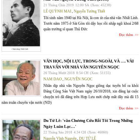
21 Tháng Chín 2019
12:00 SA
(Xem: 45238)
LÊ QUỲNH MAI
,
Nguyễn Tường Thiết
Tôi sinh năm 1940 tại Hà Nội, là con út của nhà văn Nhất Linh.
Trước năm 1975 ở Sài Gòn tôi dậy học rồi nhập ngũ khoá 2/68
quân trường sĩ quan Thủ Đức
Đọc thêm
VĂN HỌC, NỘI LỰC, TRONG-NGOÀI, VÀ …. VÀI
TRA VẤN VỚI NHÀ VĂN NGUYÊN NGỌC
26 Tháng Mười 2018
8:54 CH
(Xem: 51155)
NAM DAO
,
NGUYÊN NGỌC
Nhân dịp nhà văn Nguyên Ngọc giõng dạc tuyên bố ra khỏi
Đảng Cộng Sản Việt Nam ngày 26/10/2018, xin đăng lại cuộc
chuyện trò đã đăng trên Hợp Lưu mới chớp mắt đây mà đã 15
năm truân chuyên vận nước (ND)
Đọc thêm
Du Tử Lê: 'văn Chương Cứu Rỗi Tôi Trong Những
Ngày Luân Lạc…'
22 Tháng Sáu 2018
4:34 CH
(Xem: 46060)
Nguyễn Vĩnh Nguyên
,
DU TỬ LÊ