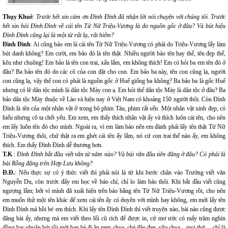
Thụy Khuê
:
Trước hết xin cảm ơn Đình Đình đã nhận lời nói chuyện với chúng tôi. Trước
hết xin hỏi Đình Đình về cái tên Từ Nữ Triệu-Vương là do nguồn gốc ở đâu? Và bút hiệu
Đình Đình cũng lại là một từ rất lạ, rất hiếm?
Đình Đình
: Ai cũng bảo em là cái tên Từ Nữ Triệu-Vương có phải do Triệu-Vương lấy làm
bút danh không? Em cười, em bảo đó là tên thật. Nhiều người bảo tên hay thế, tên đẹp thế,
kêu như chuông! Em bảo là tên con trai, xấu lắm, em không thích! Em có hỏi ba em tên đó ở
đâu? Ba bảo tên đó do các cô của con đặt cho con. Em bảo ba này, tên con cũng lạ, người
con cũng lạ, vậy thế con có phải là nguồn gốc ở Huế giống ba không? Ba bảo ba là gốc Huế
nhưng có lẽ dân tộc mình là dân tộc Mày con ạ. Em hỏi thế dân tộc Mày là dân tộc ở đâu? Ba
bảo dân tộc Mày thuộc về Lào và hiện nay ở Việt Nam có khoảng 150 người thôi. Còn Đình
Đình là tên của một nhân vật ở trong bộ phim Tàu, phim rất sến. Một nhân vật xinh đẹp, có
hiếu nhưng cô ta chết yểu. Em xem, em thấy thích nhân vật ấy và thích luôn cái tên, cho nên
em lấy luôn tên đó cho mình. Ngoài ra, vì em làm báo nên em đành phải lấy tên thật Từ Nữ
Triệu-Vương thôi, chứ thật ra em ghét cái tên ấy lắm, nó cứ con trai thế nào ấy, em không
thích. Em thấy Đình Đình dễ thương hơn.
T.K
.:
Đình Đình bắt đầu viết văn từ năm nào? Và bài văn đầu tiên đăng ở đâu? Có phải là
bài Rỗng đăng trên Hợp Lưu không?
Đ.Đ.
: Nếu thực sự có ý thức viết thì phải nói là từ khi bước chân vào Trường viết văn
Nguyễn Du, còn trước đấy em học về báo chí, chỉ lo làm báo thôi. Khi bắt đầu viết cũng
ngượng lắm; bởi vì mình đã xuất hiện trên báo bằng tên Từ Nữ Triệu-Vương rồi, cho nên
em muốn thử một tên khác để xem cái tên ấy có duyên với mình hay không, em mới lấy tên
Đình Đình mà hồi bé em thích. Khi lấy tên Đình Đình thì viết truyện nào, bài nào cũng được
đăng bài ấy, nhưng mà em viết theo lối cũ rích để được in, cứ mơ ước có mấy trăm nghìn
đồng bạc nhuận bút rồi mời bạn bè đi ăn nem chua, chè đậu đen, sữa chua... mọi thứ ... chỉ là