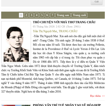
1
2
3
4
5
6
7
Trang sau
Trang cuối
TRÒ CHUYỆN VỚI NHÀ THƠ TRANG CHÂU
05 Tháng Sáu 2026
2:02 CH
(Xem: 2961)
Trần Thị Nguyệt Mai
,
TRANG CHÂU
-Trần Thị Nguyệt Mai: Xin anh nói cho độc giả biết một chút về
anh? -Trang Châu: Tôi sinh ngày 28 tháng 3 năm 1938 ở Huế.
Mồ côi mẹ năm 10 tuổi. Tôi được theo học các trường Pellerin,
Institut de la Providence ở Huế và Lycée Yersin ở Đà Lạt. Lên
đại học tôi chọn Y Khoa Sàigòn, vào quân y, ra trường cuối
năm 1965 với cấp bậc y sĩ trung úy. Tôi chọn phục vụ quân y
Dù từ 1966 đến 1971. Tiếp theo là y sĩ điều trị Quân Y Viện
Trần Ngọc Minh. Giữa năm 1972 được lệnh thuyên chuyển về Trường Quân Y, đảm trách
chức vụ Trưởng Khối Sinh Viên và Khóa Sinh một thời gian ngắn và sau đó là Trưởng Khối
Tâm lý Chiến kiêm Chủ Bút Tập San Quân Y cho đến ngày mất Miền Nam năm 1975. Tị
nạn tại thành phố Montréal, tỉnh bang Québec, xứ Canada, từ 14 tháng 5 năm 1975. Trở lại
nghề Y vào tháng 9 năm 1977. Tháng 4 năm 1988 tình nguyện theo tàu của Hội Médecins
du Monde (Pháp) về Biển Đông cứu người vượt biển. Tàu đã gặp 5 ghe vượt biển, vớt được
327 thuyền nhân. Nghỉ hưu từ đầu tháng 3 năm 2016.
Đọc thêm
PHỎNG VẤN TRÍ TUỆ NHÂN TẠO VỀ HÒA HỢP