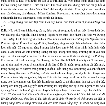
cũng không có nữa. Mọi người cứ bảo là sở hữu một thư viện mười nghìn cuốn sách như
thế mà không đọc được à? Thực sự nhiều khi muốn đọc mà không biết đọc cái gì bởi vì
trong đó toàn là các tác phẩm "kinh điển", thế nên đọc rất chán. Còn một số sách em thích
như của Coetzee, của Marquez, Milan Kundera, Kawabata... tụi em cũng được đọc nhưng
phần nhiều lại phải tìm ở ngoài, hoặc bỏ tiền túi đi mua.
T.K
.:
Trong những nhà văn Việt Nam hiện nay, Đình Đình thích ai và chịu ảnh hưởng của
ai?
Đ.Đ.
: Nếu nói là em ảnh hưởng của ai, thích đọc ai trong nước thì em thấy là em thích đọc
văn chương của Nguyễn Bình Phương. Ngoài ra em thích đọc Phạm Thị Hoài và Dương
Thu Hương. Có lẽ là ba người em thích. Phải nói là em thích văn chương anh Nguyễn Bình
Phương thật sự. Ở anh Phương, đó là sự lao động, sáng tạo một cách nghiêm túc. Anh luôn
luôn đổi mới. Có người nói rằng Phương luôn luôn tìm tòi bản thân mình, luôn luôn chết
chóc, u ám, nhân vật của Phương không tốt đẹp, không tươi sáng. Phương cứ đi vào bản
ngã. Có rất nhiều người nói với em như thế và hỏi tại sao lại thích văn chương của Phương.
Em bảo em thích văn chương của Phương, rất đơn giản thôi, bởi vì anh ấy cứ đi tìm mình,
anh đi tìm mình ở trong tất cả những gì tối tăm và lầy lội nhất, trong những cái điên nhất,
trong những cái rồ nhất và trong những khoảnh khắc thăng hoa, hoặc trong veo anh vẫn tìm
mình. Trong thơ văn của Phương, mới đầu em thích tiểu thuyết, em đọc hết tiểu thuyết của
Phương và em thấy rùng mình, thấy sợ. Dần dần đọc sang thơ thì em thấy thơ của Phương
trong veo, không như văn. Em thấy lạ, một con người có thể chia mình làm hai cực như thế;
nhưng đến khi gặp anh Nguyễn Bình Phương thì thấy rằng anh ấy là một người có tài. Anh
ấy là người hiền lành nhưng khi nói chuyện thì thấy anh ấy có nhân cách một nhà văn lớn.
T.K
.:
Từ thời mà Đình Đình mới viết những truyện ngắn "hiền lành" đăng báo bên nhà để
lấy tiền nhuận bút, khao bạn đi ăn, đến lúc quyết định viết truyện có chất lượng dù biết là
không đăng được ở trong nước mà vẫn viết, như truyện Rỗng hay Em lỡ cỡ đã đăng trên