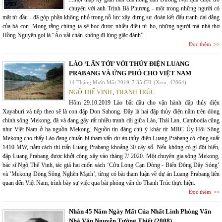
chuyện với anh Trịnh Bá Phương - một trong những người có
mặt từ đầu - đã góp phần không nhỏ trong nỗ lực xây dựng sự đoàn kết đấu tranh dai dẳng
của bà con. Mong rằng chúng ta sẽ học được nhiều điều từ họ, những người mà nhà thơ
Hồng Nguyên gọi là “Áo vải chân không đi lùng giặc đánh”.
Đọc thêm
LÀO ‘LẤN TỚI’ VỚI THỦY ĐIỆN LUANG
PRABANG VÀ ỨNG PHÓ CHO VIỆT NAM
14 Tháng Mười Một 2019
7:35 CH
(Xem: 42864)
NGÔ THẾ VINH
,
THANH TRÚC
Hôm 29.10.2019 Lào bắt đầu cho vận hành đập thủy điện
Xayaburi và tiếp theo sẽ là con đập Don Sahong. Đây là hai đập thủy điện nằm trên dòng
chính sông Mekong, đã và đang gây rất nhiều tranh cãi giữa Lào, Thái Lan, Cambodia cũng
như Việt Nam ở hạ nguồn Mekong. Nguồn tin đáng chú ý khác từ MRC Ủy Hội Sông
Mekong cho thấy Lào đang chuẩn bị tham vấn dự án thủy điện Luang Prabang có công suất
1410 MW, nằm cách thị trấn Luang Prabang khoảng 30 cây số. Nếu không có gì đột biến,
đập Luang Prabang được khởi công xây vào tháng 7/ 2020. Một chuyên gia sông Mekong,
bác sĩ Ngô Thế Vinh, tác giả hai cuốn sách ‘Cửu Long Cạn Dòng - Biển Đông Dậy Sóng’
và ‘Mekong Dòng Sông Nghẽn Mạch’, từng có bài tham luận về dự án Luang Prabang liên
quan đến Việt Nam, trình bày sự việc qua bài phỏng vấn do Thanh Trúc thực hiện.
Đọc thêm
Nhân 45 Năm Ngày Mất Của Nhất Linh Phỏng Vấn
Nhà Văn Nguyễn Tường Thiết (2008)