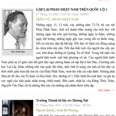
GẶP LẠI PHAN NHẬT NAM TRÊN QUỐC LỘ 1
27 Tháng Tư 2022
3:24 CH
(Xem: 36609)
TRẦN VŨ
,
PHAN NHẬT NAM
Những ngày 11, 12 tuổi, vào những năm 73-74, tôi say mê
Phan Nhật Nam. Anh trở thành thần tượng của tuổi thơ, với
những ngày dài trên quê hương, những ngày bi thảm, những
ngày thê lương, những ngày gẫy vụn, trong nỗi sợ khốn cùng.
Nỗi sợ trái lựu đạn đã bật kíp. Nỗi đau vô hình của đồng ruộng
ẩn chứa triệu trái mìn. Nỗi đau thắt ruột của người cha xếp xác
con, trên đoạn đường từ Quảng Trị về Huế. Trong bất mãn của
người lính trước một hậu phương vô ơn. Của người lính miền
Nam phải tự vệ giữa một thế giới làm ngơ những thảm sát tập thể ở bãi Dâu, ở trường tiểu
học Cai Lậy. Khác những nhà văn quân đội khác, tính chất bi tráng của một xã hội dân sự
thời chiến phủ trùm lấy bút ký của Phan Nhật Nam, vượt lên trên các trận đánh. Không phải
Mùa hè đỏ lửa, mà Tù binh và Hòa bình, Dọc đường số 1, Dấu binh lửa mới thực sự ghi lại
suy nghĩ của một quân nhân trong chiến tranh. Bên cạnh, nhật ký của Đặng Thùy Trâm,
Nguyễn Văn Thạc chỉ là những tiểu xảo của những sản phẩm được biên tập.
Đọc thêm
Trưởng Thành từ lũy tre Dương Nội
07 Tháng Năm 2021
4:56 CH
(Xem: 36556)
Nguyệt Quỳnh
,
Trịnh Bá Phương
...một thập kỷ gian nan của nông dân Dương Nội qua cuộc trò