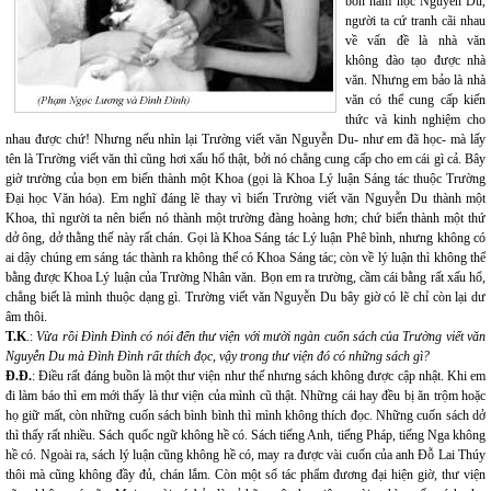
bốn năm học Nguyễn Du,
người ta cứ tranh cãi nhau
về vấn đề là nhà văn
không đào tạo được nhà
văn. Nhưng em bảo là nhà
văn có thể cung cấp kiến
thức và kinh nghiệm cho
nhau được chứ! Nhưng nếu nhìn lại Trường viết văn Nguyễn Du- như em đã học- mà lấy
tên là Trường viết văn thì cũng hơi xấu hổ thật, bởi nó chẳng cung cấp cho em cái gì cả. Bây
giờ trường của bọn em biến thành một Khoa (gọi là Khoa Lý luận Sáng tác thuộc Trường
Đại học Văn hóa). Em nghĩ đáng lẽ thay vì biến Trường viết văn Nguyễn Du thành một
Khoa, thì người ta nên biến nó thành một trường đàng hoàng hơn; chứ biến thành một thứ
dở ông, dở thằng thế này rất chán. Gọi là Khoa Sáng tác Lý luận Phê bình, nhưng không có
ai dậy chúng em sáng tác thành ra không thể có Khoa Sáng tác; còn về lý luận thì không thể
bằng được Khoa Lý luận của Trường Nhân văn. Bọn em ra trường, cầm cái bằng rất xấu hổ,
chẳng biết là mình thuộc dạng gì. Trường viết văn Nguyễn Du bây giờ có lẽ chỉ còn lại dư
âm thôi.
T.K
.:
Vừa rồi Đình Đình có nói đến thư viện với mười ngàn cuốn sách của Trường viết văn
Nguyễn Du mà Đình Đình rất thích đọc, vậy trong thư viện đó có những sách gì?
Đ.Đ.
: Điều rất đáng buồn là một thư viện như thế nhưng sách không được cập nhật. Khi em
đi làm báo thì em mới thấy là thư viện của mình cũ thật. Những cái hay đều bị ăn trộm hoặc
họ giữ mất, còn những cuốn sách bình bình thì mình không thích đọc. Những cuốn sách dở
thì thấy rất nhiều. Sách quốc ngữ không hề có. Sách tiếng Anh, tiếng Pháp, tiếng Nga không
hề có. Ngoài ra, sách lý luận cũng không hề có, may ra được vài cuốn của anh Đỗ Lai Thúy
thôi mà cũng không đầy đủ, chán lắm. Còn một số tác phẩm đương đại hiện giờ, thư viện