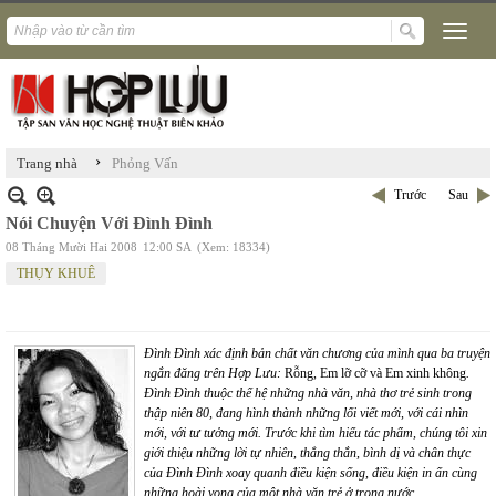
›
Trang nhà
Phỏng Vấn
Trước
Sau
Nói Chuyện Với Đình Đình
08 Tháng Mười Hai 2008
12:00 SA
(Xem: 18334)
THỤY KHUÊ
Đình Đình xác định bản chất văn chương của mình qua ba truyện
ngắn đăng trên Hợp Lưu:
Rỗng, Em lỡ cỡ và Em xinh không
.
Đình Đình thuộc thế hệ những nhà văn, nhà thơ trẻ sinh trong
thập niên 80, đang hình thành những lối viết mới, với cái nhìn
mới, với tư tưởng mới. Trước khi tìm hiểu tác phẩm, chúng tôi xin
giới thiệu những lời tự nhiên, thẳng thắn, bình dị và chân thực
của Đình Đình xoay quanh điều kiện sống, điều kiện in ấn cùng
những hoài vọng của một nhà văn trẻ ở trong nước.