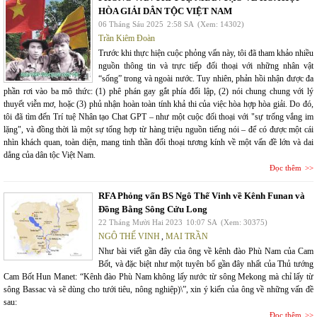
HÒA GIẢI DÂN TỘC VIỆT NAM
06 Tháng Sáu 2025
2:58 SA
(Xem: 14302)
Trần Kiêm Đoàn
Trước khi thực hiện cuộc phỏng vấn này, tôi đã tham khảo nhiều
nguồn thông tin và trực tiếp đối thoại với những nhân vật
“sống” trong và ngoài nước. Tuy nhiên, phản hồi nhận được đa
phần rơi vào ba mô thức: (1) phê phán gay gắt phía đối lập, (2) nói chung chung với lý
thuyết viễn mơ, hoặc (3) phủ nhận hoàn toàn tính khả thi của việc hòa hợp hòa giải. Do đó,
tôi đã tìm đến Trí tuệ Nhân tạo Chat GPT – như một cuộc đối thoại với "sự trống vắng im
lặng", và đồng thời là một sự tổng hợp từ hàng triệu nguồn tiếng nói – để có được một cái
nhìn khách quan, toàn diện, mang tinh thần đối thoại tương kính về một vấn đề lớn và dai
dẳng của dân tộc Việt Nam.
Đọc thêm
RFA Phỏng vấn BS Ngô Thế Vinh về Kênh Funan và
Đồng Bằng Sông Cửu Long
22 Tháng Mười Hai 2023
10:07 SA
(Xem: 30375)
NGÔ THẾ VINH
,
MAI TRẦN
Như bài viết gần đây của ông về kênh đào Phù Nam của Cam
Bốt, và đặc biệt như một tuyên bố gần đây nhất của Thủ tướng
Cam Bốt Hun Manet: “Kênh đào Phù Nam không lấy nước từ sông Mekong mà chỉ lấy từ
sông Bassac và sẽ dùng cho tưới tiêu, nông nghiệp)\”, xin ý kiến của ông về những vấn đề
sau:
Đọc thêm