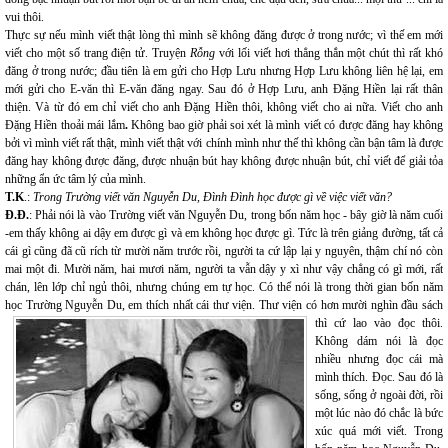
vui thôi.
Thực sự nếu mình viết thật lòng thì mình sẽ không đăng được ở trong nước; vì thế em mới
viết cho một số trang điện tử. Truyện
Rỗng
với lối viết hơi thẳng thắn một chút thì rất khó
đăng ở trong nước; đầu tiên là em gửi cho Hợp Lưu nhưng Hợp Lưu không liên hệ lại, em
mới gửi cho E-văn thì E-văn đăng ngay. Sau đó ở Hợp Lưu, anh Đặng Hiền lại rất thân
thiện. Và từ đó em chỉ viết cho anh Đặng Hiền thôi, không viết cho ai nữa. Viết cho anh
Đặng Hiền thoải mái lắm
.
Không bao giờ phải soi xét là mình viết có được đăng hay không
bởi vì mình viết rất thật, mình viết thật với chính mình như thế thì không cần bận tâm là được
đăng hay không được đăng, được nhuận bút hay không được nhuận bút, chỉ viết để giải tỏa
những ẩn ức tâm lý của mình.
T.K
.:
Trong Trường viết văn Nguyễn Du, Đình Đình học được gì về việc viết văn?
Đ.Đ.
: Phải nói là vào Trường viết văn Nguyễn Du, trong bốn năm học - bây giờ là năm cuối
-em thấy không ai dậy em được gì và em không học được gì. Tức là trên giảng đường, tất cả
cái gì cũng đã cũ rích từ mười năm trước rồi, người ta cứ lập lại y nguyên, thậm chí nó còn
mai một đi. Mười năm, hai mươi năm, người ta vẫn dậy y xì như vậy chẳng có gì mới, rất
chán, lên lớp chỉ ngủ thôi, nhưng chúng em tự học. Có thể nói là trong thời gian bốn năm
học Trường Nguyễn Du, em thích nhất cái thư viện. Thư viện có hơn mười nghìn đầu sách
thì cứ lao vào đọc thôi.
Không dám nói là đọc
nhiều nhưng đọc cái mà
mình thích. Đọc. Sau đó là
sống, sống ở ngoài đời, rồi
một lúc nào đó chắc là bức
xúc quá mới viết. Trong