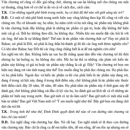
Văn chương trẻ cũng có độc giả riêng chứ, nhưng tại sao lại không mở cho chúng em một
sự thoáng, rộng hơn về cơ chế in ấn và cả về cách đọc, cách cảm.
T.K
.:
Còn những người phê bình trong nước, họ có thái độ thế nào với giới sáng tác trẻ?
Đ.Đ.
: Có một số nhà phê bình trong nước hiện nay cũng không theo kịp lối sống và viết của
chúng em. Họ cứ khoanh tay, họ nhìn, họ mỉm cười và họ nói rằng tác phẩm này không phải
là văn chương hoặc đây không phải là những tác phẩm có giá trị, hoặc đây không thể hiện
một cái gì cả. Bởi họ không theo dõi, họ không đọc. Nhiều khi em muốn đặt câu hỏi là với
các ông, thế nào là sự khẳng định? Thế nào là tác phẩm văn chương thật sự? Hay nó phải là
Balzac, nó phải là Đốt, nó phải là ông thần bà thánh gì đó thì các ông mới thèm nghiên cứu?
Có khi như Balzac hay Đốt thì các ông cũng chẳng biết là ai để mà nghiên cứu nữa!
Em nghĩ em tức lắm: Không hiểu tại sao họ đã chẳng quan tâm đến văn chương trẻ thì thôi
nhưng họ lại buông ra, họ không đọc nữa. Mà họ lại thả ra những câu phán xét kiểu tác
phẩm này không có giá trị hoặc tác phẩm này chẳng là cái gì. Đấy! Văn chương trẻ bọn em
hiện nay đang rơi vào tình trạng như thế! Em muốn rằng họ phải đọc chúng em. Họ phải đọc
và họ phải hiểu. Ngoài đọc và hiểu tác phẩm ra thì còn phải hiểu là tác phẩm này đang rơi,
đang ở trong xã hội này, đang ở trong thời điểm này, chứ không phải là tác phẩm này thuộc
thời điểm cách đây 20 năm, 30 năm, 40 năm. Họ phải nhìn tác phẩm này ở thời gian này để
đánh giá, chứ không phải bằng cái đầu cũ kỹ của họ, họ đánh giá sai lệch tất cả về những tác
phẩm trẻ hiện nay trong nước. Bao giờ mới có tự do làm sách? Bao giờ mới có một nhà xuất
bản tư nhân? Bao giờ Việt Nam mới có? Ý em muốn nghĩ như thế. Bây giờ bọn em đang chờ
đợi câu trả lời.
T.K
.:
Trong tình thế như thế, Đình Đình quyết định thế nào về con đường văn chương và
báo chí của mình?
Đ.Đ.
: Em nghĩ rằng văn chương bạc lắm. Nó rất bạc. Em nghĩ mình sẽ đi theo con đường
văn chương này. Báo chí là công cụ để em kiếm tiền, để em sống, để em tồn tại nhưng em sẽ