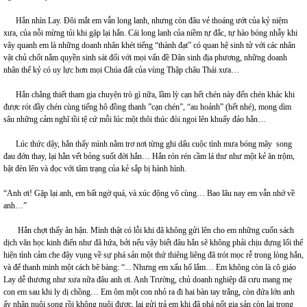
Hắn nhìn Lay. Đôi mắt em vẫn long lanh, nhưng còn đâu vẻ thoáng ướt của kỷ niệm
xưa, của nỗi mừng tủi khi gặp lại hắn. Cái long lanh của niềm tự đắc, tự hào bóng nhẫy khi
vây quanh em là những doanh nhân khét tiếng “thành đạt” có quan hệ sinh tử với các nhân
vật chủ chốt nắm quyền sinh sát đối với mọi vấn đề Dân sinh địa phương, những doanh
nhân thế kỷ có uy lực hơn mọi Chúa đất của vùng Thập châu Thái xưa…
Hắn chẳng thiết tham gia chuyện trò gì nữa, lầm lỳ cạn hết chén này đến chén khác khi
được rót đầy chén cùng tiếng hô đồng thanh ”cạn chén”, “au hoảnh” (hết nhé), mong dìm
sâu những cảm nghĩ tồi tệ cứ mỗi lúc một thôi thúc đòi ngoi lên khuấy đảo hắn…
Lúc thức dậy, hắn thấy mình nằm trơ nơi từng ghi dấu cuộc tình mưa bóng mây song
đau đớn thay, lại hằn vết bỏng suốt đời hắn… Hắn rón rén cầm lá thư như một kẻ ăn trộm,
bật đèn lên và đọc với tâm trạng của kẻ sắp bị hành hình.
“Anh ơi! Gặp lại anh, em bất ngờ quá, và xúc động vô cùng… Bao lâu nay em vẫn nhớ về
anh…”
Hắn chợt thấy ân hận. Mình thật có lỗi khi đã không gửi lên cho em những cuốn sách
dịch văn học kinh điển như đã hứa, bởi nếu vậy biết đâu hắn sẽ không phải chịu đựng lối thể
hiện tình cảm che đậy vụng về sự phá sản một thứ thiêng liêng đã trót mọc rễ trong lòng hắn,
và để thanh minh một cách bẽ bàng: “... Nhưng em xấu hổ lắm… Em không còn là cô giáo
Lay dễ thương như xưa nữa đâu anh ơi. Anh Trường, chủ doanh nghiệp đã cưu mang mẹ
con em sau khi ly dị chồng… Em ôm một con nhỏ ra đi hai bàn tay trắng, còn đứa lớn anh
ấy nhận nuôi song rồi không nuôi được, lại gửi trả em khi đã phá nốt gia sản còn lại trong