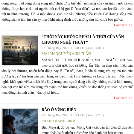
dòng sông, một cộng đồng sống như chưa từng biết đến ánh sáng của văn minh, nơi trẻ em
không được học chữ, nơi người biết chữ bị gọi là "con điên", và nơi bạo lực dần trở thành
trật tự bình thường. Đó là một không gian hư cấu. Nhưng điều khiến Cát Hoang sống mãi
không nằm ở tính hư cấu ấy, mà ở khả năng đánh thức những câu hỏi chưa bao giờ cũ:
Đọc thêm
“THỜI NÀY KHÔNG PHẢI LÀ THỜI CỦA VĂN
CHƯƠNG NGHỆ THUẬT”
22 Tháng Bảy 2026
10:50 CH
(Xem: 1489)
MAI AN NGUYỄN ANH TUẤN
MẢNH ĐẤT ÍT NGƯỜI NHIỀU MA… NGƯỜI, viết hoa,
theo tính chất triết học cả Đông lẫn Tây, và theo cách hiểu của
tâm lý đời thường nhiều biến động này là “Tử tế”, đang ít dần đi cùng với sự teo tóp của
Lương tri, sự lẩn trốn của cái Thiện, sự đánh mất Tình thương và Lòng trắc ẩn… Ma, theo
nghĩa khái quát về bản chất Ma Quỷ trong con người đang trỗi dậy, không chỉ là hình tượng
dọa nạt con trẻ nữa mà đang trở thành thế lực khủng khiếp đe dọa thống trị toàn bộ cơ chế
hoạt động lẫn tinh thần – đạo lý xã hội…
Đọc thêm
BÃO Ở VÙNG BIÊN
22 Tháng Bảy 2026
10:23 CH
(Xem: 1716)
PHAN THANH BÌNH
Bão Maysak đổ bộ vào Móng Cái / các bản tin điện tử dồn lên
trang nhất / suốt nhiều giờ chống bão / anh đợi bản tin em