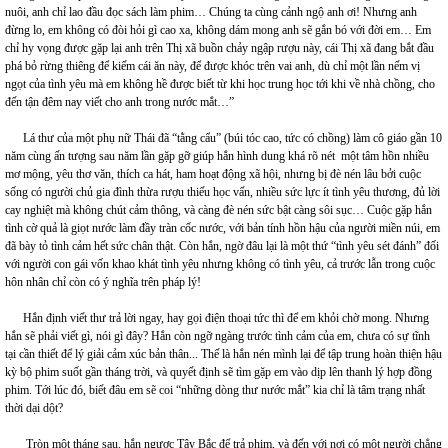
nuôi, anh chỉ lao đầu đọc sách làm phim… Chúng ta cùng cảnh ngộ anh ơi! Nhưng anh
đừng lo, em không có đòi hỏi gì cao xa, không dám mong anh sẽ gắn bó với đời em… Em
chỉ hy vọng được gặp lại anh trên Thị xã buồn chảy ngập rượu này, cái Thị xã đang bắt đầu
phá bỏ rừng thiêng để kiếm cái ăn này, để được khóc trên vai anh, dù chỉ một lần nếm vị
ngọt của tình yêu mà em không hề được biết từ khi học trung học tới khi về nhà chồng, cho
đến tận đêm nay viết cho anh trong nước mắt…”
Lá thư của một phụ nữ Thái đã “tằng cẩu” (búi tóc cao, tức có chồng) làm cô giáo gần 10
năm cùng ấn tượng sau năm lần gặp gỡ giúp hắn hình dung khá rõ nét một tâm hồn nhiều
mơ mộng, yêu thơ văn, thích ca hát, ham hoạt động xã hội, nhưng bị đè nén lâu bởi cuộc
sống có người chủ gia đình thừa rượu thiếu học vấn, nhiều sức lực ít tình yêu thương, đủ lời
cay nghiệt mà không chút cảm thông, và càng đè nén sức bật càng sôi sục… Cuộc gặp hắn
tình cờ quả là giọt nước làm đầy tràn cốc nước, với bản tính hồn hậu của người miền núi, em
đã bày tỏ tình cảm hết sức chân thật. Còn hắn, ngờ đâu lại là một thứ “tình yêu sét đánh” đối
với người con gái vốn khao khát tình yêu nhưng không có tình yêu, cả trước lẫn trong cuộc
hôn nhân chỉ còn có ý nghĩa trên pháp lý!
Hắn định viết thư trả lời ngay, hay gọi điện thoại tức thì để em khỏi chờ mong. Nhưng
hắn sẽ phải viết gì, nói gì đây? Hắn còn ngỡ ngàng trước tình cảm của em, chưa có sự tĩnh
tại cần thiết để lý giải cảm xúc bản thân... Thế là hắn nén mình lại để tập trung hoàn thiện hậu
kỳ bộ phim suốt gần tháng trời, và quyết định sẽ tìm gặp em vào dịp lên thanh lý hợp đồng
phim. Tới lúc đó, biết đâu em sẽ coi “những dòng thư nước mắt” kia chỉ là tâm trạng nhất
thời dại dột?
Tròn một tháng sau, hắn ngược Tây Bắc để trả phim, và đến với nơi có một người chẳng