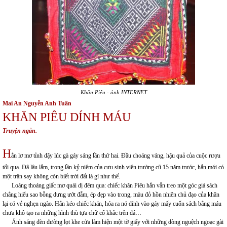
Khăn Piêu - ảnh INTERNET
Mai An Nguyễn Anh Tuấn
KHĂN PIÊU DÍNH MÁU
Truyện ngắn.
H
ắn lơ mơ tỉnh dậy lúc gà gáy sáng lần thứ hai. Đầu choáng váng, hậu quả của cuộc rượu
tối qua. Đã lâu lắm, trong lần kỷ niệm của cựu sinh viên trường cũ 15 năm trước, hắn mới có
một trận say không còn biết trời đất là gì như thế.
Loáng thoáng giấc mơ quái dị đêm qua: chiếc khăn Piêu hắn vẫn treo một góc giá sách
chẳng hiểu sao bỗng dưng ướt đẫm, ép dẹp vào trong, màu đỏ hồn nhiên chủ đạo của khăn
lại có vẻ nghẹn ngào. Hắn kéo chiếc khăn, hóa ra nó dính vào gáy mấy cuốn sách bằng máu
chưa khô tạo ra những hình thù tựa chữ cổ khắc trên đá…
Ánh sáng đèn đường lọt khe cửa làm hiện một tờ giấy với những dòng nguệch ngoạc gài