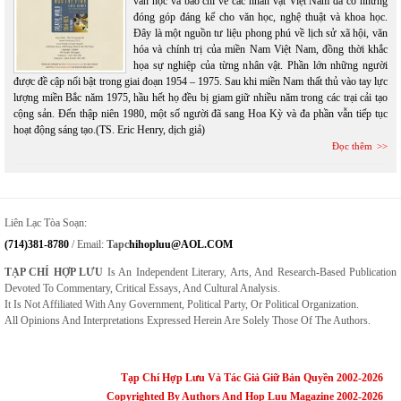
văn học và báo chí về các nhân vật Việt Nam đã có những
đóng góp đáng kể cho văn học, nghệ thuật và khoa học.
Đây là một nguồn tư liệu phong phú về lịch sử xã hội, văn
hóa và chính trị của miền Nam Việt Nam, đồng thời khắc
họa sự nghiệp của từng nhân vật. Phần lớn những người
được đề cập nổi bật trong giai đoạn 1954 – 1975. Sau khi miền Nam thất thủ vào tay lực
lượng miền Bắc năm 1975, hầu hết họ đều bị giam giữ nhiều năm trong các trại cải tạo
cộng sản. Đến thập niên 1980, một số người đã sang Hoa Kỳ và đa phần vẫn tiếp tục
hoạt động sáng tạo.(TS. Eric Henry, dịch giả)
Đọc thêm
Liên Lạc Tòa Soạn:
(714)381-8780
/ Email:
Tapc
Hihopluu@AOL.COM
TẠP CHÍ HỢP LƯU
Is An Independent Literary, Arts, And Research-Based Publication
Devoted To Commentary, Critical Essays, And Cultural Analysis.
It Is Not Affiliated With Any Government, Political Party, Or Political Organization.
All Opinions And Interpretations Expressed Herein Are Solely Those Of The Authors.
Tạp Chí Hợp Lưu Và Tác Giả Giữ Bản Quyền 2002-2026
Copyrighted By Authors And Hop Luu Magazine 2002-2026