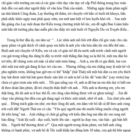
chỉ giáo viên trường em mà cả các giáo viên dạy văn dạy sử cấp Phổ thông trung học toàn
tỉnh đều coi anh như người thầy về văn hóa Thái của mình… Những ngày đoàn phim nghỉ
tại nhà khách Công đoàn, Lay thường tới thăm, trò chuyện với hắn có buổi tới khuya, hắn
phải nhắc khéo ngày mai phải quay sớm, em mới tạm biệt vẻ lưu luyến khó rời… Sau một
lần giảng cho Lay một đoạn thơ Kiều trong chương trình bổ túc, em đề nghị Ban Giám hiệu
mời hắn tới trường phụ đạo miễn phí cho thầy trò một buổi về Nguyễn Du và
Truyện Kiều
…
Trong lá thư đầu ấy, em tâm sự: “…Lúc nhìn anh mồ hôi ướt đẫm chỉ góc máy cho cậu
quay phim và giải thích về cảnh quay em hiểu là anh yêu văn hóa dân tộc em đến thế nào…
Buổi anh nói chuyện về Kiều, em và các cô giáo trẻ đã ứa nước mắt trước cảnh một người
con gái trong trắng dịu dàng bị đẩy ra trước một thằng đàn ông xa lạ thô bỉ, một mụ đàn bà
trơ trẽn, để chúng xem xét mặc cả như một món hàng… Anh ạ, em đã có gia đình, hai con
nhỏ một trai một gái đang là học trò của em… Nhưng chồng của em chẳng may là một kẻ vũ
phu nghiện rượu, không bao giờ em có thể “khắp” (hát Thái) nổi một bài dân ca em yêu thích
hay hát được một bài hát quen thuộc nào khi có anh ta kể cả lúc đã “máu lẩu” (say rượu) hay
chưa có giọt rượu nào trên môi… Tối qua uống say về, anh ta đã bạt tai em dúi dụi vì biết em
đi theo đoàn làm phim, đã trò chuyện thân thiết với anh… Nếu anh ta thương em, yêu em
thật lòng, thì dù anh ta ít học thô lỗ, em cũng cảm thông được với sự ghen tuông!… Em đã
chạy vào phòng ôm đứa con gái đang ngủ và khóc một mình, nhớ về anh… Em chợt yêu anh
quá… Đừng trách giận em nhé, em thực lòng đó anh, em dám vứt bỏ tất cả để theo anh cùng
trời cuối đất! Người Thái em có câu: “Yêu quý người nào thì muốn bồng muốn cõng người
đó trên lưng” mà… Anh chẳng có chút gì giống với kiểu đàn ông mà dân tộc em rung mõ
báo động: “Anh lội suối - đục suối, bước lên sàn - người lạ chạy run, vào bản - gái bản hết
hồn… Người thế thương được a?”. Qua một người trong đoàn phim, em biết anh cũng
không có hạnh phúc, vợ anh bỏ đi Tây xuất khẩu lao động hơn 10 năm, con gái thì bên ngoại