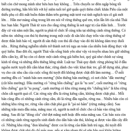
biết còn chờ mong mình như hứa hẹn hay không… Trên chuyến xe đêm ngập bóng tối
đường trường, hắn bồi hồi với kỷ niệm tuổi trẻ giờ quấn quýt thêm chiếc khăn Piêu của một
thiếu phụ có đôi mắt buồn thăm thẳm trên gương mặt tươi vui tinh nghịch tựa cô gái mới
lớn… Hắn mơ màng sống trong lời em nói về rừng thiêng quê em, trộn lẫn lời của nhà Thái
học bạn hắn: Người Thái từ xưa cho rằng rừng thiêng là nơi ngự trị của thần linh… Trước
đây cứ vài năm một lần, người ta phải tổ chức lễ cúng trâu tại những cánh rừng thiêng. Có
niềm tin: những con thú bị thương trong một cuộc đi săn khi chạy trốn vào rừng thiêng sẽ
được thần linh bảo vệ, người đi săn thấy con thú đã chạy vào đó thì không dám truy đuổi
nữa... Rừng thiêng nghiễm nhiên trở thành nơi trú ngụ an toàn của nhiều loài động thực vật
quý hiếm. Bao đời rồi, người Thái vẫn sống bình yên như vậy và truyền nhau lưu giữ những
điều cấm kỵ, để họ còn có được một cánh rừng già hiếm hoi, quý giá như chính sự sùng
kính tổ tông và những điều thiêng liêng nhất. Luật tục Thái quy định: rừng phòng hộ ở đầu
nguồn nước tuyệt đối cấm khai thác; rừng dành cho việc khai thác tre, gỗ để dựng nhà, phục
vụ cho các nhu cầu của cuộc sống thì tuyệt đối không được chặt đốt làm nương… Ở mỗi
mường đều có "minh bản nen mương" (hồn thiêng bản mường), có nơi chôn "đắc mương"
(cột hồn mường). Đầu mường có "rừng hồn chiềng" gọi là "tu xen", cuối mường có "rừng
hồn chiềng" gọi là "tu pọng", cạnh mường có khu rừng mang tên "chiềng kẻo" là khu rừng
chôn cất người quá cố. Các rừng này đều là rừng kiêng cấm, không được chặt phá... Mỗi
bản cũng đều có những cánh rừng cấm, đó là rừng đầu nguồn, rừng ma... Nhiều bản còn có
những khu rừng tre, rừng vầu cấm chặt phá gọi là "pá nó hảm" (rừng măng cấm). Sau
những trận mưa đầu mùa, măng mọc rộ, người ta mới tổ chức cho cả bản vào rừng hái
măng. Sau đó lại “đóng cửa” chờ đợt măng mới hoặc đến mùa măng sau. Các bản xưa còn
có những cánh rừng nguyên sinh dành cho dân bản săn thú, không ai được vào đẵn cây đốt
cỏ. Những khu rừng "đon khuông" được coi là rừng của thần linh trú ngụ, thì tuyệt đối
không được chặt phá dù chỉ mảy may, nếu ai xâm phạm thì sẽ gặp hậu quả khôn lường...