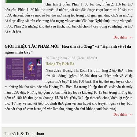
chia làm 2 phần: Phần 1: 80 bài thơ, Phần 2: 116 bài thơ
bốn câu. Phần 1: 80 bài thơ tuyển là những bài tâm đắc được chọn lọc ra từ 10 tập thơ
trước đã xuất bản và một số bài thơ mới sáng tác trong thời gian gần đây, chưa in nhưng
đã được đăng tải trên các trang báo mạng và website Văn học Nghệ thuật trong và ngoài
nước. Phần 2 là những khổ thơ yêu thích, mỗi bài chỉ chon 4 câu trong số những bài thơ
đã xuất bản.
Đọc thêm
GIỚI THIỆU TÁC PHẨM MỚI “Hoa tím sầu đông” và “Hẹn anh về vĩ dạ
ngắm mưa bay”
29 Tháng Năm 2025
(Xem: 15249)
Hoàng Thị Bích Hà
Năm 2025 Hoàng Thị Bích Hà trình làng 2 tập thơ: “Hoa
tím sầu đông” (gồm 103 bài thơ) và “Hẹn anh về vĩ dạ
ngắm mưa bay” (Hơn 180 bài). Hai tập thơ này tuyển chọn
ra những bài thơ tâm đắc của Hoàng Thị Bích Hà trong 10 tập thơ đã xuất bản từ mấy
năm trước đây. Những tập gồm 50 bài, mỗi tập lọc ra khoảng 10-15 bài, trong những tập
gồm có 100 bài thơ lọc ra khoảng 15-20 bài. (Đây là 2 tập thơ cuối cùng khép lại việc in
thơ. Từ nay về sau tôi tiếp tục dành thời gian và tâm huyết cho truyện ngắn và tùy bút,
nếu bất chợt có cảm hứng thì vẫn làm thơ, đăng báo chứ không xuất bản nữa).
Đọc thêm
Tin sách & Trích đoạn