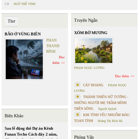
CH
NGÔ THẾ VINH
Truyện Ngắn
Thơ
XÓM BỜ MƯƠNG
BÃO Ở VÙNG BIÊN
PHAN
THANH
BÌNH
Đọc
thêm
PHẠM NGỌC LƯƠNG
Đọc thêm
CÁT HOANG
PHẠM NGỌC
LƯƠNG
THÁNH THIÊN NỮ TƯỚNG -
NHỮNG NGƯỜI MẸ TRẦM MÌNH
TRÊN SÔNG
Nguyệt Quỳnh
KHI TÌNH YÊU NHUỐM MÀU
Biên Khảo
TOAN TÍNH
Hoàng Thị Bích Hà
Sau lễ động thổ Dự án Kênh
Funan Techo Cách đây 2 năm,
Phỏng Vấn