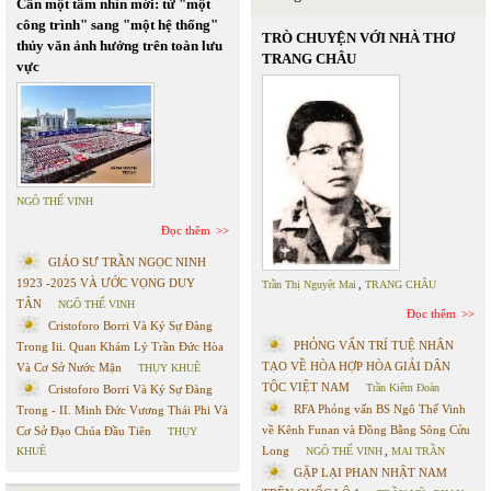
Cần một tầm nhìn mới: từ "một
công trình" sang "một hệ thống"
TRÒ CHUYỆN VỚI NHÀ THƠ
thủy văn ảnh hưởng trên toàn lưu
TRANG CHÂU
vực
NGÔ THẾ VINH
Đọc thêm
GIÁO SƯ TRẦN NGỌC NINH
1923 -2025 VÀ ƯỚC VỌNG DUY
Trần Thị Nguyệt Mai
,
TRANG CHÂU
TÂN
NGÔ THẾ VINH
Đọc thêm
Cristoforo Borri Và Ký Sự Đàng
PHỎNG VẤN TRÍ TUỆ NHÂN
Trong Iii. Quan Khám Lý Trần Đức Hòa
TẠO VỀ HÒA HỢP HÒA GIẢI DÂN
Và Cơ Sở Nước Mặn
THỤY KHUÊ
TỘC VIỆT NAM
Trần Kiêm Đoàn
Cristoforo Borri Và Ký Sự Đàng
RFA Phỏng vấn BS Ngô Thế Vinh
Trong - II. Minh Đức Vương Thái Phi Và
về Kênh Funan và Đồng Bằng Sông Cửu
Cơ Sở Đạo Chúa Đầu Tiên
THỤY
Long
KHUÊ
NGÔ THẾ VINH
,
MAI TRẦN
GẶP LẠI PHAN NHẬT NAM