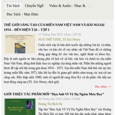
Tin Sách
Chuyển Ngữ
Video & Audio : Nhạc & . . .
Đọc Sách - Mạn Đàm
THẾ GIỚI SÁNG TẠO CỦA MIỀN NAM VIỆT NAM VÀ HẢI NGOẠI
1954 – ĐẾN HIỆN TẠI – TẬP 1
13 Tháng Tám 2025
(Xem: 12079)
NGÔ THẾ VINH
,
TS Eric Henry
Cuốn sách này là bản dịch tuyển tập những bút ký cá nhân,
văn học và báo chí về các nhân vật Việt Nam đã có những
đóng góp đáng kể cho văn học, nghệ thuật và khoa học.
Đây là một nguồn tư liệu phong phú về lịch sử xã hội, văn hóa và chính trị của miền
Nam Việt Nam, đồng thời khắc họa sự nghiệp của từng nhân vật. Phần lớn những người
được đề cập nổi bật trong giai đoạn 1954 – 1975. Sau khi miền Nam thất thủ vào tay lực
lượng miền Bắc năm 1975, hầu hết họ đều bị giam giữ nhiều năm trong các trại cải tạo
cộng sản. Đến thập niên 1980, một số người đã sang Hoa Kỳ và đa phần vẫn tiếp tục
hoạt động sáng tạo.(TS. Eric Henry, dịch giả)
Đọc thêm
GIỚI THIỆU TÁC PHẨM MỚI “Hẹn Anh Về Vỹ Dạ Ngắm Mưa Bay”
06 Tháng Sáu 2025
(Xem: 13428)
Hoàng Thị Bích Hà
Tập thơ “Hẹn Anh Về Vỹ Dạ Ngắm Mưa Bay” của Hoàng
Thị Bích Hà có hơn 180 bài thơ dài ngắn khác nhau được