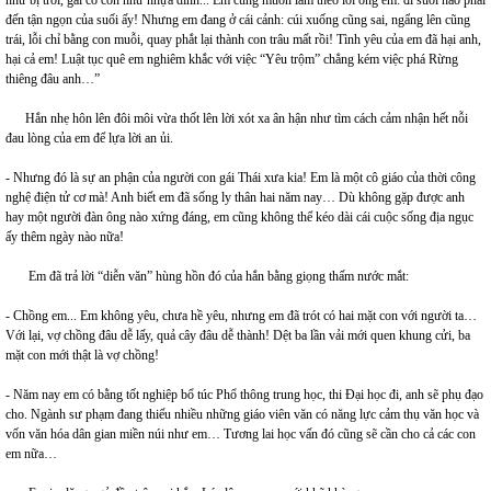
đến tận ngọn của suối ấy! Nhưng em đang ở cái cảnh: cúi xuống cũng sai, ngẩng lên cũng
trái, lỗi chỉ bằng con muỗi, quay phắt lại thành con trâu mất rồi! Tình yêu của em đã hại anh,
hại cả em! Luật tục quê em nghiêm khắc với việc “Yêu trộm” chẳng kém việc phá Rừng
thiêng đâu anh…”
Hắn nhẹ hôn lên đôi môi vừa thốt lên lời xót xa ân hận như tìm cách cảm nhận hết nỗi
đau lòng của em để lựa lời an ủi.
- Nhưng đó là sự an phận của người con gái Thái xưa kia! Em là một cô giáo của thời công
nghệ điện tử cơ mà! Anh biết em đã sống ly thân hai năm nay… Dù không gặp được anh
hay một người đàn ông nào xứng đáng, em cũng không thể kéo dài cái cuộc sống địa ngục
ấy thêm ngày nào nữa!
Em đã trả lời “diễn văn” hùng hồn đó của hắn bằng giọng thấm nước mắt:
- Chồng em... Em không yêu, chưa hề yêu, nhưng em đã trót có hai mặt con với người ta…
Với lại, vợ chồng đâu dễ lấy, quả cây đâu dễ thành! Dệt ba lần vải mới quen khung cửi, ba
mặt con mới thật là vợ chồng!
- Năm nay em có bằng tốt nghiệp bổ túc Phổ thông trung học, thi Đại học đi, anh sẽ phụ đạo
cho. Ngành sư phạm đang thiếu nhiều những giáo viên văn có năng lực cảm thụ văn học và
vốn văn hóa dân gian miền núi như em… Tương lai học vấn đó cũng sẽ cần cho cả các con
em nữa…