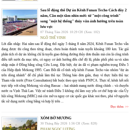
Sau lễ động thổ Dự án Kênh Funan Techo Cách đây 2
năm, Cần một tầm nhìn mới: từ "một công trình"
sang "một hệ thống" thủy văn ảnh hưởng trên toàn
lưu vực
07 Tháng Tám 2026
10:29 CH
(Xem: 102)
NGÔ THẾ VINH
Lời dẫn nhập: Hai năm sau lễ động thổ ngày 5 tháng 8 năm 2024, Kênh Funan Techo vẫn
đang được thi công theo từng đoạn, chưa hoàn thành toàn tuyến khoảng 180 km. Tác giả
phân tích rõ dự án không chỉ là tuyến giao thông đường thủy đơn thuần mà còn là công trình
điều tiết nước đa mục tiêu, có nguy cơ ảnh hưởng đến chế độ lũ, phân phối phù sa và xâm
nhập mặn ở Đồng bằng sông Cửu Long. Đặc biệt, dự án đã vi phạm nghiêm trọng Điều 5
của Hiệp định Mekong 1995. Cam Bốt đã cố tình xếp kênh Funan Techo vào nhóm “dự án
trên dòng nhánh” để chỉ phải làm thủ tục Thông báo đơn giản, thay vì thực hiện thủ tục
Tham vấn trước (Prior Consultation) bắt buộc theo quy trình PNPCA. Thực tế, kênh kết nối
trực tiếp với sông Mekong và sông Bassac – hai nhánh mang nước dòng chính – và chuyển
nước ra Vịnh Thái Lan. Việc né tránh Điều 5 không chỉ làm suy yếu cơ chế hợp tác của Ủy
hội sông Mekong (MRC) mà còn mở ra nguy cơ các quốc gia khác noi theo, phá vỡ nguyên
tắc sử dụng nước công bằng và hợp lý trên ...
Đọc thêm
XÓM BỜ MƯƠNG
30 Tháng Bảy 2026
1:56 CH
(Xem: 828)
PHẠM NGỌC LƯƠNG