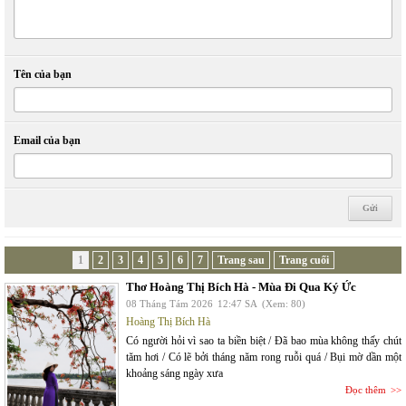
Tên của bạn
Email của bạn
1
2
3
4
5
6
7
Trang sau
Trang cuối
Thơ Hoàng Thị Bích Hà - Mùa Đi Qua Ký Ức
08 Tháng Tám 2026
12:47 SA
(Xem: 80)
Hoàng Thị Bích Hà
Có người hỏi vì sao ta biền biệt / Đã bao mùa không thấy chút
tăm hơi / Có lẽ bởi tháng năm rong ruỗi quá / Bụi mờ dần một
khoảng sáng ngày xưa
Đọc thêm