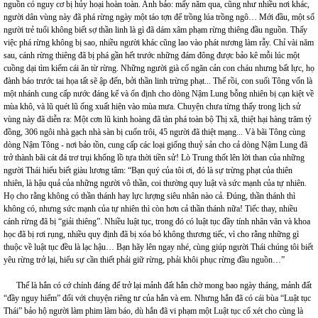
nguồn có nguy cơ bị hủy hoại hoàn toàn. Anh bảo: mấy năm qua, cũng như nhiều nơi khác,
người dân vùng này đã phá rừng ngày một táo tợn để trồng lúa trồng ngô… Mới đầu, một số
người trẻ tuổi không biết sợ thần linh là gì đã dám xâm phạm rừng thiêng đầu nguồn. Thấy
việc phá rừng không bị sao, nhiều người khác cũng lao vào phát nương làm rẫy. Chỉ vài năm
sau, cánh rừng thiêng đã bị phá gần hết trước những đám đông được bảo kê mỗi lúc một
cuồng dại tìm kiếm cái ăn từ rừng. Những người già cố ngăn cản con cháu nhưng bất lực, họ
đành báo trước tai họa tất sẽ ập đến, bởi thần linh trừng phạt... Thế rồi, con suối Tông vốn là
một nhánh cung cấp nước đáng kể và ổn định cho dòng Nậm Lung bỗng nhiên bị cạn kiệt về
mùa khô, và lũ quét lũ ống xuất hiện vào mùa mưa. Chuyện chưa từng thấy trong lịch sử
vùng này đã diễn ra: Một cơn lũ kinh hoàng đã tàn phá toàn bộ Thị xã, thiệt hại hàng trăm tỷ
đồng, 306 ngôi nhà gạch nhà sàn bị cuốn trôi, 45 người đã thiệt mạng... Và bãi Tông cùng
dòng Nậm Tông - nơi bảo tồn, cung cấp các loại giống thuỷ sản cho cả dòng Nậm Lung đã
trở thành bãi cát đá trơ trụi khổng lồ tựa thời tiền sử! Lò Trung thốt lên lời than của những
người Thái hiểu biết giàu lương tâm: “Bạn quý của tôi ơi, đó là sự trừng phạt của thiên
nhiên, là hậu quả của những người vô thần, coi thường quy luật và sức mạnh của tự nhiên.
Họ cho rằng không có thần thánh hay lực lượng siêu nhân nào cả. Đúng, thần thánh thì
không có, nhưng sức mạnh của tự nhiên thì còn hơn cả thần thánh nữa! Tiếc thay, nhiều
cánh rừng đã bị “giải thiêng”. Nhiều luật tục, trong đó có luật tục đầy tính nhân văn và khoa
học đã bị rơi rụng, nhiều quy định đã bị xóa bỏ không thương tiếc, vì cho rằng những gì
thuộc về luật tục đều là lạc hậu… Bạn hãy lên ngay nhé, cùng giúp người Thái chúng tôi biết
yêu rừng trở lại, hiểu sự cần thiết phải giữ rừng, phải khôi phục rừng đầu nguồn…”
Thế là hắn có cớ chính đáng để trở lại mảnh đất hắn chờ mong bao ngày tháng, mảnh đất
“đầy nguy hiểm” đối với chuyện riêng tư của hắn và em. Nhưng hắn đã có cái bùa “Luật tục
Thái” bảo hộ người làm phim làm báo, dù hắn đã vi phạm một Luật tục cổ xét cho cùng là