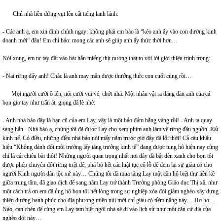
Chủ nhà liền đứng vụt lên cất tiếng lanh lảnh:
- Các anh ạ, em xin đính chính ngay: không phải em bảo là “kéo anh ấy vào con đường kinh
doanh mới“ đâu! Em chỉ bảo: mong các anh sẽ giúp anh ấy thức thời hơn…
Nói xong, em tự tay đặt vào bát hắn miếng thịt nướng thật to với lời giới thiệu trịnh trọng:
- Nai rừng đấy anh! Chắc là anh may mắn được thưởng thức con cuối cùng rồi…
Mọi người cười ồ lên, nói cười vui vẻ, chớt nhả. Một nhân vật ra dáng đàn anh của cả
bọn giơ tay như trấn át, giọng đã lè nhè:
- Anh nhà báo đây là bạn cũ của em Lay, vậy là một bảo đảm bằng vàng rồi! - Anh ta quay
sang hắn - Nhà báo ạ, chúng tôi đã được Lay cho xem phim anh làm về rừng đầu nguồn. Rất
kính nể. Có điều, những điều nhà báo nói mấy năm trước giờ đây đã lỗi thời! Cả câu khẩu
hiệu “Không đánh đổi môi trường lấy tăng trưởng kinh tế” đang được tung hô hiện nay cũng
chỉ là cái chiêu bài thôi! Những người quan trọng nhất nơi đây đã bật đèn xanh cho bọn tôi
được phép chuyển đổi rừng triệt để, phá bỏ hết các luật tục cổ lỗ để đem lại sự giàu có cho
người Kinh người dân tộc xứ này… Chúng tôi đã mua tặng Lay một căn hộ biệt thự liền kề
giữa trung tâm, đã giao dịch để sang năm Lay trở thành Trưởng phòng Giáo dục Thị xã, như
một cách trả ơn em đã ủng hộ bọn tôi hết lòng trong sự nghiệp xóa đói giảm nghèo xây dựng
thiên đường hạnh phúc cho địa phương miền núi mới chỉ giàu có tiềm năng này… Hơ hơ…
Nào, cạn chén để cùng em Lay tạm biệt ngôi nhà sẽ đi vào lịch sử như một căn cứ địa của
nghèo đói này…