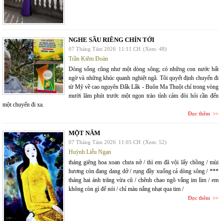
NGHE SẦU RIÊNG CHÍN TỚI
07 Tháng Tám 2026
11:11 CH
(Xem: 48)
Trần Kiêm Đoàn
Dòng sống cũng như một dòng sông; có những con nước bất
ngờ và những khúc quanh nghiệt ngã. Tôi quyết định chuyến đi
từ Mỹ về cao nguyên Đắk Lắk - Buôn Ma Thuột chỉ trong vòng
mười lăm phút trước một ngọn trào tỉnh cảm đòi hỏi cần đến
một chuyến đi xa.
Đọc thêm
MỘT NĂM
07 Tháng Tám 2026
11:05 CH
(Xem: 52)
Huỳnh Liễu Ngạn
tháng giêng hoa xoan chưa nở / thì em đã vội lấy chồng / mùi
hương còn đang dang dở / rụng đầy xuống cả dòng sông / ***
tháng hai ánh trăng vừa cũ / chênh chao ngõ vắng im lìm / em
không còn gì để nói / chỉ màu nắng nhạt qua tim /
Đọc thêm