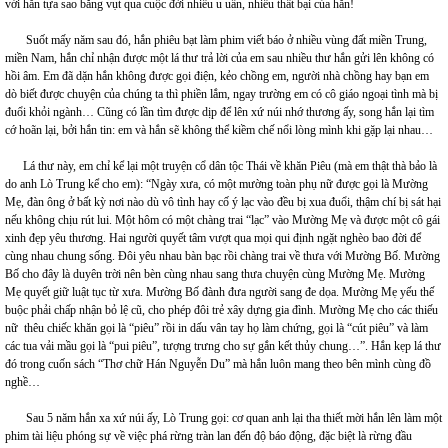
với hắn tựa sao băng vụt qua cuộc đời nhiều u uẩn, nhiều thất bại của hắn!
Suốt mấy năm sau đó, hắn phiêu bạt làm phim viết báo ở nhiều vùng đất miền Trung,
miền Nam, hắn chỉ nhận được một lá thư trả lời của em sau nhiều thư hắn gửi lên không có
hồi âm. Em đã dặn hắn không được gọi điện, kẻo chồng em, người nhà chồng hay bạn em
dò biết được chuyện của chúng ta thì phiền lắm, ngay trường em có cô giáo ngoại tình mà bị
đuổi khỏi ngành… Cũng có lần tìm được dịp để lên xứ núi nhớ thương ấy, song hắn lại tìm
cớ hoãn lại, bởi hắn tin: em và hắn sẽ không thể kiềm chế nổi lòng mình khi gặp lại nhau…
Lá thư này, em chỉ kể lại một truyện cổ dân tộc Thái về khăn Piêu (mà em thật thà bảo là
do anh Lò Trung kể cho em): “Ngày xưa, có một mường toàn phụ nữ được gọi là Mường
Mẹ, đàn ông ở bất kỳ nơi nào dù vô tình hay cố ý lạc vào đều bị xua đuổi, thậm chí bị sát hại
nếu không chịu rút lui. Một hôm có một chàng trai “lạc” vào Mường Mẹ và được một cô gái
xinh đẹp yêu thương. Hai người quyết tâm vượt qua mọi qui định ngặt nghèo bao đời để
cùng nhau chung sống. Đôi yêu nhau bàn bạc rồi chàng trai về thưa với Mường Bố. Mường
Bố cho đây là duyên trời nên bèn cùng nhau sang thưa chuyện cùng Mường Mẹ. Mường
Mẹ quyết giữ luật tục từ xưa. Mường Bố đành đưa người sang đe dọa. Mường Mẹ yếu thế
buộc phải chấp nhận bỏ lệ cũ, cho phép đôi trẻ xây dựng gia đình. Mường Mẹ cho các thiếu
nữ thêu chiếc khăn gọi là “piêu” rồi in dấu vân tay họ làm chứng, gọi là “cút piêu” và làm
các tua vải mầu gọi là “pui piêu”, tượng trưng cho sự gắn kết thủy chung…”. Hắn kẹp lá thư
đó trong cuốn sách “Thơ chữ Hán Nguyễn Du” mà hắn luôn mang theo bên mình cùng đồ
nghề…
Sau 5 năm hắn xa xứ núi ấy, Lò Trung gọi: cơ quan anh lại tha thiết mời hắn lên làm một
phim tài liệu phóng sự về việc phá rừng tràn lan đến độ báo động, đặc biệt là rừng đầu