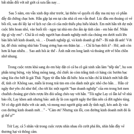
bất nhẫn đối với nữ giới cả xưa lẫn nay…
Sau 5 năm, em vẫn xinh đẹp như trước, lại thêm vẻ quyến rũ đầy ma mị tuy có phần
đẫy đà chững chạc hơn. Hắn gặp lại em tại căn nhà cũ em vẫn thuê. Lúc đầu em thoáng có vẻ
bối rối, sau đó lấy lại vẻ lịch sự cần có của một thiếu phụ hiếu khách. Em mời hắn tới dự một
cuộc liên hoan nhỏ, vào buổi tối - ngay tại nhà em cho ấm áp tình cảm - em bảo thế. Nhân
dịp gì vậy em? - Chả là có mấy người bạn doanh nghiệp mới của chúng em dưới xuôi lên
bàn liên kết kinh doanh, và… - Doanh nghiệp gì, và kinh doanh gì thế? - Bí mật đã anh! Với
lại, để chúc mừng nhà báo Trung ương bạn em thăm lại… - Chỉ là bạn thôi à? - Hứ, anh còn
hơn là bạn nhiều… Sao anh hỏi ác thế - Ánh mắt em long lanh và thoáng ướt vẻ bồn chồn
nhớ nhung.
Trong cuộc rượu khá sang do em bày đặt có cả ba cô gái xinh xắn làm “tiếp tân”, họ son
phấn tưng bừng, váy hồng mỏng tang, chỉ chiếc áo cóm trắng tinh có hàng cúc bướm bạc
sáng lóa cho biết là gái Thái. Ngay từ đầu hắn đã hiểu: hóa ra hắn chỉ là khách mời bất đắc
dĩ, tình cờ. Không sao, miễn là trong trái tim em còn dành một góc nhỏ cho hắn… Hắn cứ
ngây thơ yên chí như thế, cho tới lúc một người “bạn doanh nghiệp” của em trong hơi men
chuếnh choáng giơ chén rượu lên đòi uống chéo tay với hắn. “Tôi nghe Lay có lần kể về nhà
báo rồi, Lay khen anh nhưng bảo: anh ấy là con người ngây thơ lắm nên cả đời nghèo túng.
Sẽ có dịp giới thiệu với các anh, và mong mọi người giúp anh ấy tỉnh ngộ, kéo anh ấy vào
con đường kinh doanh mới…” - “Cám ơn! Nhưng xin lỗi, con đường kinh doanh mới đó là
gì thế ạ?”
Trừ Lay, cả 5 nhân vật trong cuộc rượu nhìn nhau rồi cười phá lên, nhìn hắn đầy vẻ
thương hại và thông cảm.