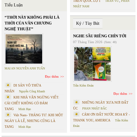
TRÊN QUỐC LỘ 1
TRẦN VŨ
,
PHAN
Tiểu Luận
NHẬT NAM
“THỜI NÀY KHÔNG PHẢI LÀ
THỜI CỦA VĂN CHƯƠNG
Ký / Tùy Bút
NGHỆ THUẬT”
NGHE SẦU RIÊNG CHÍN TỚI
07 Tháng Tám 2026
(Xem: 48)
MAI AN NGUYỄN ANH TUẤN
Đọc thêm
DI SẢN VÔ THỪA
Trần Kiêm Đoàn
NHẬN
Nguyễn Công Khanh
Đọc thêm
KHI NHÀ VĂN NGỪNG VIẾT:
NHỮNG NGÀY XƯA NƠI ĐẤT
CÁI CHẾT KHÔNG CÓ ĐÁM
ÚC
PHAN NHẬT BẮC
TANG
Minh Hạo
CÁM ƠN ĐẤT NƯỚC HOA KỲ -
Việt Nam- THÁNG TƯ: KHI MỘT
THANK YOU, AMERICA
Trần Kiêm
NGÀY LÀ LỄ, NHƯNG CŨNG LÀ
Đoàn
TANG
Minh Hạo