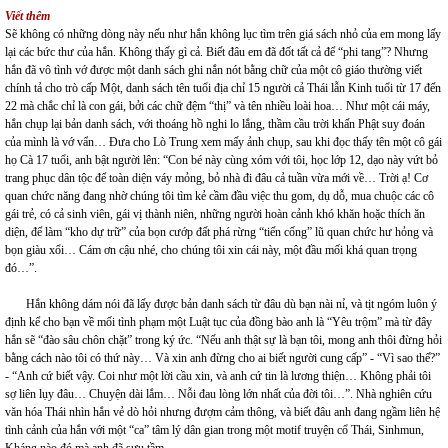
Viết thêm
Sẽ không có những dòng này nếu như hắn không lục tìm trên giá sách nhỏ của em mong lấy
lại các bức thư của hắn. Không thấy gì cả. Biết đâu em đã đốt tất cả để “phi tang”? Nhưng
hắn đã vô tình vớ được một danh sách ghi nắn nót bằng chữ của một cô giáo thường viết
chính tả cho trò cấp Một, danh sách tên tuổi địa chỉ 15 người cả Thái lẫn Kinh tuổi từ 17 đến
22 mà chắc chỉ là con gái, bởi các chữ đệm “thị” và tên nhiều loài hoa… Như một cái máy,
hắn chụp lại bản danh sách, với thoáng hồ nghi lo lắng, thầm cầu trời khấn Phật suy đoán
của mình là vớ vẩn… Đưa cho Lò Trung xem mấy ảnh chụp, sau khi đọc thấy tên một cô gái
họ Cà 17 tuổi, anh bật người lên: “Con bé này cùng xóm với tôi, học lớp 12, dạo này vứt bỏ
trang phục dân tộc để toàn diện váy mỏng, bỏ nhà đi đâu cả tuần vừa mới về… Trời ạ! Cơ
quan chức năng đang nhờ chúng tôi tìm kẻ cầm đầu việc thu gom, dụ dỗ, mua chuộc các cô
gái trẻ, có cả sinh viên, gái vị thành niên, những người hoàn cảnh khó khăn hoặc thích ăn
diện, để làm “kho dự trữ” của bọn cướp đất phá rừng “tiến cống” lũ quan chức hư hỏng và
bọn giàu xổi… Cám ơn cậu nhé, cho chúng tôi xin cái này, một đầu mối khá quan trọng
đó…”.
Hắn không dám nói đã lấy được bản danh sách từ đâu dù bạn nài nỉ, và tịt ngóm luôn ý
định kể cho bạn về mối tình phạm một Luật tục của đồng bào anh là “Yêu trộm” mà từ đây
hắn sẽ “đào sâu chôn chặt” trong ký ức. “Nếu anh thật sự là bạn tôi, mong anh thôi đừng hỏi
bằng cách nào tôi có thứ này… Và xin anh đừng cho ai biết người cung cấp” - “Vì sao thế?”
- “Anh cứ biết vậy. Coi như một lời cầu xin, và anh cứ tin là lương thiện… Không phải tôi
sợ liên lụy đâu… Chuyện dài lắm… Nỗi đau lòng lớn nhất của đời tôi…”. Nhà nghiên cứu
văn hóa Thái nhìn hắn vẻ dò hỏi nhưng đượm cảm thông, và biết đâu anh đang ngầm liên hệ
tình cảnh của hắn với một “ca” tâm lý dân gian trong một motif truyện cổ Thái, Sinhmun,
Kháng nào đó mà anh đã sưu tầm…