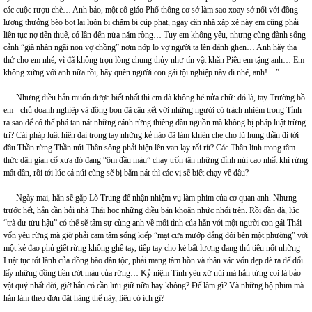
các cuộc rượu chè… Anh bảo, một cô giáo Phổ thông cơ sở làm sao xoay sở nổi với đồng
lương thưởng bèo bọt lại luôn bị chậm bị cúp phạt, ngay căn nhà xập xệ này em cũng phải
liên tục nợ tiền thuê, có lần đến nửa năm ròng… Tuy em không yêu, nhưng cũng đành sống
cảnh “già nhân ngãi non vợ chồng” nơm nớp lo vợ người ta lên đánh ghen… Anh hãy tha
thứ cho em nhé, vì đã không trọn lòng chung thủy như tín vật khăn Piêu em tặng anh… Em
không xứng với anh nữa rồi, hãy quên người con gái tội nghiệp này đi nhé, anh!…”
Nhưng điều hắn muốn được biết nhất thì em đã không hé nửa chữ: đó là, tay Trường bồ
em - chủ doanh nghiệp và đồng bọn đã câu kết với những người có trách nhiệm trong Tỉnh
ra sao để có thể phá tan nát những cánh rừng thiêng đầu nguồn mà không bị pháp luật trừng
trị? Cái pháp luật hiện đại trong tay những kẻ nào đã làm khiên che cho lũ hung thần đi tới
đâu Thần rừng Thần núi Thần sông phải hiện lên van lạy rối rít? Các Thần linh trong tâm
thức dân gian cổ xưa đó đang “ôm đầu máu” chạy trốn tận những đỉnh núi cao nhất khi rừng
mất dần, rồi tới lúc cả núi cũng sẽ bị băm nát thì các vị sẽ biết chạy về đâu?
Ngày mai, hắn sẽ gặp Lò Trung để nhận nhiệm vụ làm phim của cơ quan anh. Nhưng
trước hết, hắn cần hỏi nhà Thái học những điều băn khoăn nhức nhối trên. Rồi dần dà, lúc
“trà dư tửu hậu” có thể sẽ tâm sự cùng anh về mối tình của hắn với một người con gái Thái
vốn yêu rừng mà giờ phải cam tâm sống kiếp “mạt cưa mướp đắng đôi bên một phường” với
một kẻ đao phủ giết rừng không ghê tay, tiếp tay cho kẻ bất lương đang thủ tiêu nốt những
Luật tục tốt lành của đồng bào dân tộc, phải mang tâm hồn và thân xác vốn đẹp đẽ ra để đổi
lấy những đồng tiền ướt máu của rừng… Kỷ niệm Tình yêu xứ núi mà hắn từng coi là bảo
vật quý nhất đời, giờ hắn có cần lưu giữ nữa hay không? Để làm gì? Và những bộ phim mà
hắn làm theo đơn đặt hàng thế này, liệu có ích gì?