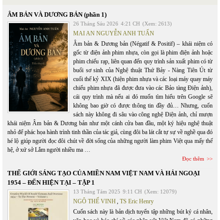
ÂM BẢN VÀ DƯƠNG BẢN (phần 1)
26 Tháng Sáu 2026
4:21 CH
(Xem: 2613)
MAI AN NGUYỄN ANH TUẤN
Âm bản & Dương bản (Négatif & Positif) – khái niệm có
gốc từ điện ảnh phim nhựa, còn gọi là phim điện ảnh hoặc
phim chiếu rạp, liên quan đến quy trình sản xuất phim có từ
buổi sơ sinh của Nghệ thuật Thứ Bảy - Nàng Tiên Út từ
cuối thế kỷ XIX (hiện phim nhựa và các loại máy quay máy
chiếu phim nhựa đã được đưa vào các Bảo tàng Điện ảnh),
cái quy trình mà nếu ai đó muốn tìm hiểu trên Google sẽ
không bao giờ có được thông tin đầy đủ… Nhưng, cuốn
sách này không đi sâu vào công nghệ Điện ảnh, chỉ mượn
khái niệm Âm bản & Dương bản như một cánh cửa ban đầu, một ký hiệu nghệ thuật
nhỏ để phác họa hành trình tinh thần của tác giả, cùng đôi ba lát cắt tự sự về nghề qua đó
hé lộ giúp người đọc đôi chút về đời sống của những người làm phim Việt qua mấy thế
hệ, ở xứ sở Lắm người nhiều ma …
Đọc thêm
THẾ GIỚI SÁNG TẠO CỦA MIỀN NAM VIỆT NAM VÀ HẢI NGOẠI
1954 – ĐẾN HIỆN TẠI – TẬP 1
13 Tháng Tám 2025
9:11 CH
(Xem: 12079)
NGÔ THẾ VINH
,
TS Eric Henry
Cuốn sách này là bản dịch tuyển tập những bút ký cá nhân,