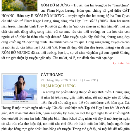
XÓM BỜ MƯƠNG – Truyện thứ hai trong bộ ba "Tam Quan"
của Phạm Ngọc Lương. Hôm qua, chúng tôi giới thiệu CÁT
HOANG. Hôm nay là XÓM BỜ MƯƠNG – truyện ngắn thứ hai trong bộ ba Tam Quan
của nhà văn trẻ Phạm Ngọc Lương, từng đăng trên Hợp Lưu số 87 (2006). Hơn hai mươi
năm trước, nhà phê bình Thụy Khuê đã gọi đây là "một câu chuyện cổ tích kinh dị", nơi cái
chết của một dòng sông song hành với sự mục rữa của môi trường, sự tha hóa của con
người và số phận bi thảm của một đứa trẻ. Một truyện ngắn đầy chất thơ, nhưng càng đẹp
càng khiến người đọc rùng mình. Hai mươi năm đã trôi qua. Dòng sông trong truyện có còn
là một ẩn dụ của hôm nay? Xã hội Việt Nam đã thay đổi đến đâu trước những vấn đề mà
XÓM BỜ MƯƠNG đặt ra: môi trường, bạo lực, sự vô cảm, và phẩm giá con người? Chúng
tôi xin giới thiệu lại truyện ngắn này. Câu trả lời, có lẽ, xin dành cho mỗi bạn đọc.
Đọc thêm
CÁT HOANG
29 Tháng Bảy 2026
3:34 CH
(Xem: 891)
PHẠM NGỌC LƯƠNG
Có những tác phẩm không thuộc về một thời điểm. Chúng lặng
lẽ nằm lại trên trang giấy nhiều năm, rồi một ngày nào đó bỗng
hiện lên với sức nặng như thể vừa mới được viết hôm qua. Cát
Hoang là một truyện ngắn như vậy. Lần đầu xuất hiện trên Tạp chí Hợp Lưu bởi lối viết tối
giản, đứt đoạn như điện ảnh, ngôn ngữ đầy ký hiệu, và một thế giới nghệ thuật khiến người
đọc vừa bối rối vừa ám ảnh. Nhà phê bình Thụy Khuê từng nhận xét đây là một truyện ngắn
có cấu trúc của thơ hiện đại, nơi mỗi câu chữ đều trở thành một ám hiệu, buộc người đọc
phải đọc bằng trực giác nhiều hơn bằng cốt truyện. Trong thế giới ấy, có một bãi đất nổi giữa