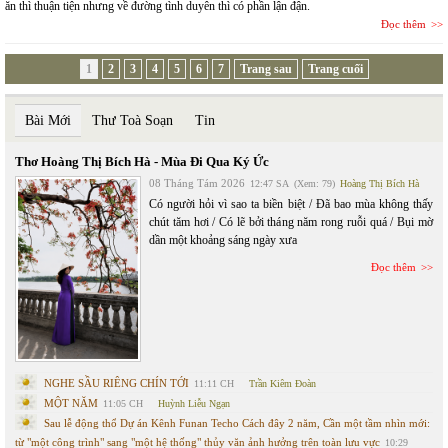
ăn thì thuận tiện nhưng về đường tình duyên thì có phần lận đận.
Đọc thêm
1
2
3
4
5
6
7
Trang sau
Trang cuối
Bài Mới
Thư Toà Soạn
Tin
Thơ Hoàng Thị Bích Hà - Mùa Đi Qua Ký Ức
08 Tháng Tám 2026
12:47 SA
(Xem: 79)
Hoàng Thị Bích Hà
Có người hỏi vì sao ta biền biệt / Đã bao mùa không thấy
chút tăm hơi / Có lẽ bởi tháng năm rong ruỗi quá / Bụi mờ
dần một khoảng sáng ngày xưa
Đọc thêm
NGHE SẦU RIÊNG CHÍN TỚI
11:11 CH
Trần Kiêm Đoàn
MỘT NĂM
11:05 CH
Huỳnh Liễu Ngạn
Sau lễ động thổ Dự án Kênh Funan Techo Cách đây 2 năm, Cần một tầm nhìn mới:
từ "một công trình" sang "một hệ thống" thủy văn ảnh hưởng trên toàn lưu vực
10:29