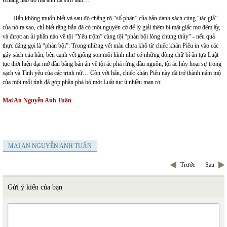
Hắn không muốn biết và sau đó chẳng rõ “số phận” của bản danh sách cùng “tác giả”
của nó ra sao, chỉ biết rằng hắn đã có một nguyên cớ để lý giải thêm bí mật giấc mơ đêm ấy,
và được an ủi phần nào về tội “Yêu trộm” cùng tội “phản bội lòng chung thủy” - nếu quả
thực đáng gọi là “phản bội”: Trong những vết máu chưa khô từ chiếc khăn Piêu in vào các
gáy sách của hắn, bên cạnh vết giống son môi hình như có những dòng chữ bí ẩn tựa Luật
tục thời hiện đại mở đầu bằng bản án về tội ác phá rừng đầu nguồn, tội ác hủy hoại sự trong
sạch và Tình yêu của các trinh nữ… Còn với hắn, chiếc khăn Piêu này đã trở thành nấm mộ
của một mối tình đã góp phần phá bỏ một Luật tục ít nhiều man rợ.
Mai An Nguyễn Anh Tuấn
MAI AN NGUYỄN ANH TUẤN
Trước
Sau
Gửi ý kiến của bạn