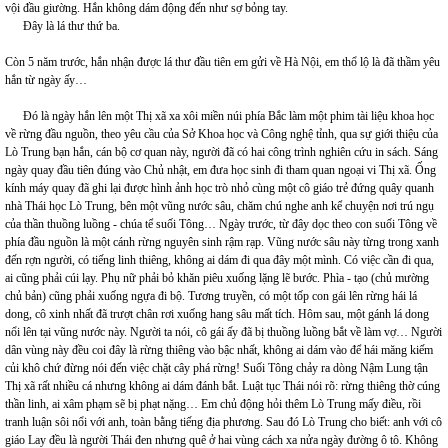
vội đầu giường. Hắn không dám động đến như sợ bỏng tay.
Đây là lá thư thứ ba.
Còn 5 năm trước, hắn nhận được lá thư đầu tiên em gửi về Hà Nội, em thổ lộ là đã thầm yêu
hắn từ ngày ấy…
Đó là ngày hắn lên một Thị xã xa xôi miền núi phía Bắc làm một phim tài liệu khoa học
về rừng đầu nguồn, theo yêu cầu của Sở Khoa học và Công nghệ tỉnh, qua sự giới thiệu của
Lò Trung bạn hắn, cán bộ cơ quan này, người đã có hai công trình nghiên cứu in sách. Sáng
ngày quay đầu tiên đúng vào Chủ nhật, em đưa học sinh đi tham quan ngoại vi Thị xã. Ống
kính máy quay đã ghi lại được hình ảnh học trò nhỏ cùng một cô giáo trẻ đứng quây quanh
nhà Thái học Lò Trung, bên một vũng nước sâu, chăm chú nghe anh kể chuyện nơi trú ngụ
của thần thuồng luồng - chúa tể suối Tông… Ngày trước, từ đây dọc theo con suối Tông về
phía đầu nguồn là một cánh rừng nguyên sinh rậm rạp. Vũng nước sâu này từng trong xanh
đến rợn người, có tiếng linh thiêng, không ai dám đi qua đây một mình. Có việc cần đi qua,
ai cũng phải cúi lạy. Phụ nữ phải bỏ khăn piêu xuống lặng lẽ bước. Phìa - tạo (chủ mường
chủ bản) cũng phải xuống ngựa đi bộ. Tương truyền, có một tốp con gái lên rừng hái lá
dong, cô xinh nhất đã trượt chân rơi xuống hang sâu mất tích. Hôm sau, một gánh lá dong
nổi lên tại vũng nước này. Người ta nói, cô gái ấy đã bị thuồng luồng bắt về làm vợ… Người
dân vùng này đều coi đây là rừng thiêng vào bậc nhất, không ai dám vào để hái măng kiếm
củi khô chứ đừng nói đến việc chặt cây phá rừng! Suối Tông chảy ra dòng Nậm Lung tận
Thị xã rất nhiều cá nhưng không ai dám đánh bắt. Luật tục Thái nói rõ: rừng thiêng thờ cúng
thần linh, ai xâm phạm sẽ bị phạt nặng… Em chủ động hỏi thêm Lò Trung mấy điều, rồi
tranh luận sôi nổi với anh, toàn bằng tiếng địa phương. Sau đó Lò Trung cho biết: anh với cô
giáo Lay đều là người Thái đen nhưng quê ở hai vùng cách xa nửa ngày đường ô tô. Không