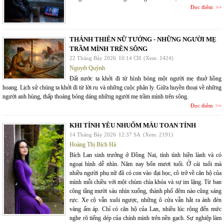
Đọc thêm
THÁNH THIÊN NỮ TƯỚNG - NHỮNG NGƯỜI MẸ
TRẦM MÌNH TRÊN SÔNG
22 Tháng Bảy 2026
10:14 CH
(Xem: 1424)
Nguyệt Quỳnh
Đất nước ta khởi đi từ hình bóng một người mẹ thuở hồng
hoang. Lịch sử chúng ta khởi đi từ lời ru và những cuộc phân ly. Giữa huyền thoại về những
người anh hùng, thấp thoáng bóng dáng những người mẹ trầm mình trên sông.
Đọc thêm
KHI TÌNH YÊU NHUỐM MÀU TOAN TÍNH
14 Tháng Bảy 2026
12:37 SA
(Xem: 2191)
Hoàng Thị Bích Hà
Bích Lan sinh trưởng ở Đồng Nai, tính tình hiền lành và có
ngoại hình dễ nhìn. Năm nay bốn mươi tuổi. Ở cái tuổi mà
nhiều người phụ nữ đã có con vào đại học, cô trở về căn hộ của
mình mỗi chiều với một chùm chìa khóa và sự im lặng. Từ ban
công tầng mười sáu nhìn xuống, thành phố đêm nào cũng sáng
rực. Xe cộ vẫn xuôi ngược, những ô cửa vẫn hắt ra ánh đèn
vàng ấm áp. Chỉ có căn hộ của Lan, nhiều lúc rộng đến mức
nghe rõ tiếng dép của chính mình trên nền gạch. Sự nghiệp làm