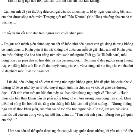
Em im lặng ngả đầu trên vai hắn. Lúc lâu sau em mới khẽ khàng:
- Cảm ơn anh đã yêu thương đứa con gái dân tộc ít học này… Mấy ngày qua, sống bên anh,
em như được sống trên miền Thượng giới mà “Mo Khuôn” (Mo Hồn) của ông cha em đã tả
thật hay…
Em lấy từ túi vải luôn đeo trên người một chiếc khăn piêu.
- Em gửi anh mảnh piêu chính tay em dệt để luôn nhớ đến người con gái đáng thương không
có hạnh phúc… Khăn piêu là tín vật không thể thiếu của mỗi cô gái Thái, anh ơi! Khăn piêu
em thêu những đóa hoa ban trắng trên nền xanh mà người Thái gọi là “lãi bók ban”, mỗi
bông hoa trên piêu đều có hoa đực và hoa cái sóng đôi… Đêm nay ở đầu nguồn rừng thiêng
này, em dâng hiến anh lần cuối tình tuyệt vọng của em, và ta cùng cúi xin ông cha em tha thứ
vì đã phạm một Luật tục ngàn đời…
Lúc đó, nếu không có nỗi cảm thương tràn ngập không gian, hắn đã phải bật cười nhẹ vì
những lời lẽ cứ như lấy ra từ tiểu thuyết ngôn tình mà chắc em và các cô giáo trẻ thường
đọc… Cái tình cảm mới mẻ hắn tìm thấy sau bao năm tháng nghi ngờ về Tình yêu - Hạnh
phúc của bản thân khiến hắn đã phải uống từng lời em tựa sương đêm đọng trên chiếc khăn
piêu hơi vổng lên bởi búi tóc tằng cẩu chẳng biết khi nào mới gỡ bỏ xuống… Nhưng không
ngờ em đã tháo khăn piêu, rút trâm cài để tóc xõa tràn ngực hắn. Cứ thế, em ôm hắn cùng
mái tóc dài của em trong vòng tay hồi lâu, thầm thì: “Tạm biệt anh yêu… Đừng bao giờ quên
em nhé…”
Làm sao hắn có thể quên được người con gái này, quên được những lời yêu như thế đến