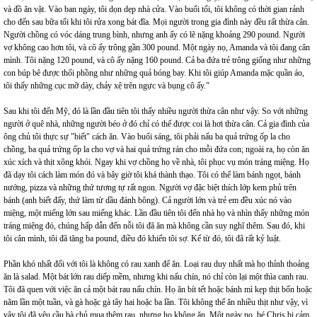
và đồ ăn vặt. Vào ban ngày, tôi dọn dẹp nhà cửa. Vào buổi tối, tôi không có thời gian rảnh
cho đến sau bữa tối khi tôi rửa xong bát đĩa. Mọi người trong gia đình này đều rất thừa cân.
Người chồng có vóc dáng trung bình, nhưng anh ấy có lẽ nặng khoảng 290 pound. Người
vợ không cao hơn tôi, và cô ấy trông gần 300 pound. Một ngày nọ, Amanda và tôi đang cân
mình. Tôi nặng 120 pound, và cô ấy nặng 160 pound. Cả ba đứa trẻ trông giống như những
con búp bê được thổi phồng như những quả bóng bay. Khi tôi giúp Amanda mặc quần áo,
tôi thấy những cục mỡ dày, chảy xệ trên ngực và bụng cô ấy."
Sau khi tôi đến Mỹ, đó là lần đầu tiên tôi thấy nhiều người thừa cân như vậy. So với những
người ở quê nhà, những người béo ở đó chỉ có thể được coi là hơi thừa cân. Cả gia đình của
ông chủ tôi thực sự "biết" cách ăn. Vào buổi sáng, tôi phải nấu ba quả trứng ốp la cho
chồng, ba quả trứng ốp la cho vợ và hai quả trứng rán cho mỗi đứa con; ngoài ra, họ còn ăn
xúc xích và thịt xông khói. Ngay khi vợ chồng họ về nhà, tôi phục vụ món tráng miệng. Họ
đã dạy tôi cách làm món đó và bây giờ tôi khá thành thạo. Tôi có thể làm bánh ngọt, bánh
nướng, pizza và những thứ tương tự rất ngon. Người vợ đặc biệt thích lớp kem phủ trên
bánh (anh biết đấy, thứ làm từ dầu đánh bông). Cả người lớn và trẻ em đều xúc nó vào
miệng, một miếng lớn sau miếng khác. Lần đầu tiên tôi đến nhà họ và nhìn thấy những món
tráng miệng đó, chúng hấp dẫn đến nỗi tôi đã ăn mà không cần suy nghĩ thêm. Sau đó, khi
tôi cân mình, tôi đã tăng ba pound, điều đó khiến tôi sợ. Kể từ đó, tôi đã rất kỷ luật.
Phần khó nhất đối với tôi là không có rau xanh để ăn. Loại rau duy nhất mà họ thỉnh thoảng
ăn là salad. Một bát lớn rau diếp mềm, nhưng khi nấu chín, nó chỉ còn lại một thìa canh rau.
Tôi đã quen với việc ăn cả một bát rau nấu chín. Họ ăn bít tết hoặc bánh mì kẹp thịt bốn hoặc
năm lần một tuần, và gà hoặc gà tây hai hoặc ba lần. Tôi không thể ăn nhiều thịt như vậy, vì
vậy tôi đã yêu cầu bà chủ mua thêm rau, nhưng họ không ăn. Một ngày nọ, bé Chris bị cảm