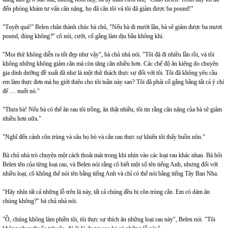
đến phòng khám tư vấn cân nặng, họ đã cân tôi và tôi đã giảm được ba pound!"
"Tuyệt quá!" Belen chân thành chúc bà chủ, "Nếu bà đi mười lần, bà sẽ giảm được ba mươi
pound, đúng không?" cô nói, cười, cố gắng làm dịu bầu không khí.
"Mọi thứ không diễn ra tốt đẹp như vậy", bà chủ nhà nói. "Tôi đã đi nhiều lần rồi, và tôi
không những không giảm cân mà còn tăng cân nhiều hơn. Các chế độ ăn kiêng do chuyên
gia dinh dưỡng đề xuất đã như là một thử thách thực sự đối với tôi. Tôi đã không yêu cầu
em làm thực đơn mà họ giới thiệu cho tôi tuần này sao? Tôi đã phải cố gắng bằng tất cả ý chí
để … nuốt nó."
"Thưa bà! Nếu bà có thể ăn rau tôi trồng, ăn thật nhiều, tôi tin rằng cân nặng của bà sẽ giảm
nhiều hơn nữa."
"Nghĩ đến cảnh côn trùng và sâu bọ bò và cắn rau thực sự khiến tôi thấy buồn nôn."
Bà chủ nhà trò chuyện một cách thoải mái trong khi nhìn vào các loại rau khác nhau. Bà hỏi
Belen tên của từng loại rau, và Belen nói rằng cô biết một số tên tiếng Anh, nhưng đối với
nhiều loại, cô không thể nói tên bằng tiếng Anh và chỉ có thể nói bằng tiếng Tây Ban Nha.
"Hãy nhìn tất cả những lỗ trên lá này, tất cả chúng đều bị côn trùng cắn. Em có dám ăn
chúng không?" bà chủ nhà nói.
"Ồ, chúng không làm phiền tôi, tôi thực sự thích ăn những loại rau này", Belen nói. "Tôi