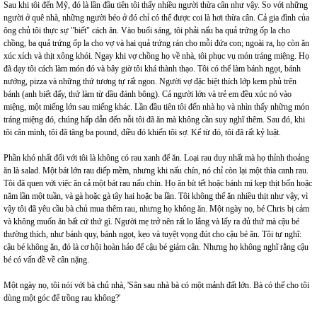
Sau khi tôi đến Mỹ, đó là lần đầu tiên tôi thấy nhiều người thừa cân như vậy. So với những
người ở quê nhà, những người béo ở đó chỉ có thể được coi là hơi thừa cân. Cả gia đình của
ông chủ tôi thực sự "biết" cách ăn. Vào buổi sáng, tôi phải nấu ba quả trứng ốp la cho
chồng, ba quả trứng ốp la cho vợ và hai quả trứng rán cho mỗi đứa con; ngoài ra, họ còn ăn
xúc xích và thịt xông khói. Ngay khi vợ chồng họ về nhà, tôi phục vụ món tráng miệng. Họ
đã dạy tôi cách làm món đó và bây giờ tôi khá thành thạo. Tôi có thể làm bánh ngọt, bánh
nướng, pizza và những thứ tương tự rất ngon. Người vợ đặc biệt thích lớp kem phủ trên
bánh (anh biết đấy, thứ làm từ dầu đánh bông). Cả người lớn và trẻ em đều xúc nó vào
miệng, một miếng lớn sau miếng khác. Lần đầu tiên tôi đến nhà họ và nhìn thấy những món
tráng miệng đó, chúng hấp dẫn đến nỗi tôi đã ăn mà không cần suy nghĩ thêm. Sau đó, khi
tôi cân mình, tôi đã tăng ba pound, điều đó khiến tôi sợ. Kể từ đó, tôi đã rất kỷ luật.
Phần khó nhất đối với tôi là không có rau xanh để ăn. Loại rau duy nhất mà họ thỉnh thoảng
ăn là salad. Một bát lớn rau diếp mềm, nhưng khi nấu chín, nó chỉ còn lại một thìa canh rau.
Tôi đã quen với việc ăn cả một bát rau nấu chín. Họ ăn bít tết hoặc bánh mì kẹp thịt bốn hoặc
năm lần một tuần, và gà hoặc gà tây hai hoặc ba lần. Tôi không thể ăn nhiều thịt như vậy, vì
vậy tôi đã yêu cầu bà chủ mua thêm rau, nhưng họ không ăn. Một ngày nọ, bé Chris bị cảm
và không muốn ăn bất cứ thứ gì. Người mẹ trở nên rất lo lắng và lấy ra đủ thứ mà cậu bé
thường thích, như bánh quy, bánh ngọt, kẹo và tuyệt vọng đút cho cậu bé ăn. Tôi tự nghĩ:
cậu bé không ăn, đó là cơ hội hoàn hảo để cậu bé giảm cân. Nhưng họ không nghĩ rằng cậu
bé có vấn đề về cân nặng.
Một ngày nọ, tôi nói với bà chủ nhà, 'Sân sau nhà bà có một mảnh đất lớn. Bà có thể cho tôi
dùng một góc để trồng rau không?'