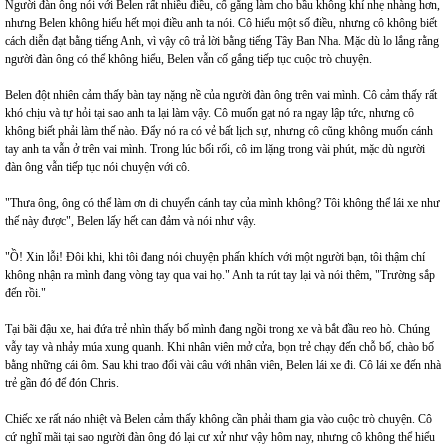
Người đàn ông nói với Belen rất nhiều điều, cố gắng làm cho bầu không khí nhẹ nhàng hơn,
nhưng Belen không hiểu hết mọi điều anh ta nói. Cô hiểu một số điều, nhưng cô không biết
cách diễn đạt bằng tiếng Anh, vì vậy cô trả lời bằng tiếng Tây Ban Nha. Mặc dù lo lắng rằng
người đàn ông có thể không hiểu, Belen vẫn cố gắng tiếp tục cuộc trò chuyện.
Belen đột nhiên cảm thấy bàn tay nặng nề của người đàn ông trên vai mình. Cô cảm thấy rất
khó chịu và tự hỏi tại sao anh ta lại làm vậy. Cô muốn gạt nó ra ngay lập tức, nhưng cô
không biết phải làm thế nào. Đẩy nó ra có vẻ bất lịch sự, nhưng cô cũng không muốn cánh
tay anh ta vẫn ở trên vai mình. Trong lúc bối rối, cô im lặng trong vài phút, mặc dù người
đàn ông vẫn tiếp tục nói chuyện với cô.
"Thưa ông, ông có thể làm ơn di chuyển cánh tay của mình không? Tôi không thể lái xe như
thế này được", Belen lấy hết can đảm và nói như vậy.
"Ồ! Xin lỗi! Đôi khi, khi tôi đang nói chuyện phấn khích với một người bạn, tôi thậm chí
không nhận ra mình đang vòng tay qua vai họ." Anh ta rút tay lại và nói thêm, "Trường sắp
đến rồi."
Tại bãi đậu xe, hai đứa trẻ nhìn thấy bố mình đang ngồi trong xe và bắt đầu reo hò. Chúng
vẫy tay và nhảy múa xung quanh. Khi nhân viên mở cửa, bọn trẻ chạy đến chỗ bố, chào bố
bằng những cái ôm. Sau khi trao đổi vài câu với nhân viên, Belen lái xe đi. Cô lái xe đến nhà
trẻ gần đó để đón Chris.
Chiếc xe rất náo nhiệt và Belen cảm thấy không cần phải tham gia vào cuộc trò chuyện. Cô
cứ nghĩ mãi tại sao người đàn ông đó lại cư xử như vậy hôm nay, nhưng cô không thể hiểu