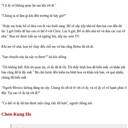
"Cô ấy sẽ không quay lại sau khi rời đi."
"Chúng ta sẽ làm gì khi đến trường từ bây giờ?"
"Hoặc mẹ hoặc bố sẽ đưa con đi vào buổi sáng. Bố sẽ sắp xếp nhà trẻ đưa hai con đến đó
lúc 3 giờ chiều để hai con có thể ở với Chris. Lúc 6 giờ, Bố sẽ đến nhà trẻ và đón các con về
nhà." Bọn trẻ được trấn an và ngừng hỏi, tiếp tục xem TV.
Khi mẹ về nhà, bọn trẻ chạy đến chỗ mẹ và báo rằng Belen đã rời đi.
"Sao chuyện này lại xảy ra được?" bà hỏi chồng.
"Tôi không biết. Khi tôi quay lại, cô ấy đã đi rồi. Tôi thấy bình hoa đã biến mất, và khăn trải
bàn cũng đã bị lấy mất." Bà chủ bước đến kiểm tra bình hoa và khăn trải bàn, và quả nhiên,
chúng đã biến mất.
"Người Mexico không đáng tin cậy. Chúng tôi rất tử tế với cô ấy, và cô ấy có vẻ hạnh phúc ở
đây. Tại sao cô ấy lại rời đi?"
"Có thể cô ấy đã tìm được một công việc tốt hơn", người chồng nói.
Chen-Kung Ho