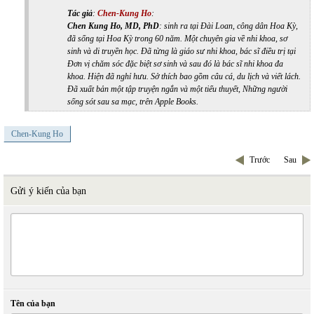
Tác giả
:
Chen-Kung Ho
:
Chen Kung Ho, MD, PhD
: sinh ra tại Đài Loan, công dân Hoa Kỳ,
đã sống tại Hoa Kỳ trong 60 năm. Một chuyên gia về nhi khoa, sơ
sinh và di truyền học. Đã từng là giáo sư nhi khoa, bác sĩ điều trị tại
Đơn vị chăm sóc đặc biệt sơ sinh và sau đó là bác sĩ nhi khoa đa
khoa. Hiện đã nghỉ hưu. Sở thích bao gồm câu cá, du lịch và viết lách.
Đã xuất bản một tập truyện ngắn và một tiểu thuyết, Những người
sống sót sau sa mạc, trên Apple Books.
Chen-Kung Ho
Trước
Sau
Gửi ý kiến của bạn
Tên của bạn