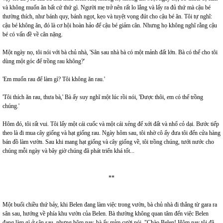
và không muốn ăn bất cứ thứ gì. Người mẹ trở nên rất lo lắng và lấy ra đủ thứ mà cậu bé
thường thích, như bánh quy, bánh ngọt, kẹo và tuyệt vọng đút cho cậu bé ăn. Tôi tự nghĩ:
cậu bé không ăn, đó là cơ hội hoàn hảo để cậu bé giảm cân. Nhưng họ không nghĩ rằng cậu
bé có vấn đề về cân nặng.
Một ngày nọ, tôi nói với bà chủ nhà, 'Sân sau nhà bà có một mảnh đất lớn. Bà có thể cho tôi
dùng một góc để trồng rau không?'
'Em muốn rau để làm gì? Tôi không ăn rau.'
'Tôi thích ăn rau, thưa bà,' Bà ấy suy nghĩ một lúc rồi nói, 'Được thôi, em có thể trồng
chúng.'
Hôm đó, tôi rất vui. Tôi lấy một cái cuốc và một cái xẻng để xới đất và nhổ cỏ dại. Bước tiếp
theo là đi mua cây giống và hạt giống rau. Ngày hôm sau, tôi nhờ cô ấy đưa tôi đến cửa hàng
bán đồ làm vườn. Sau khi mang hạt giống và cây giống về, tôi trồng chúng, tưới nước cho
chúng mỗi ngày và bây giờ chúng đã phát triển khá tốt...
**
Một buổi chiều thứ bảy, khi Belen đang làm việc trong vườn, bà chủ nhà đi thẳng từ gara ra
sân sau, hướng về phía khu vườn của Belen. Bà thường không quan tâm đến việc Belen
đang làm gì ở sân sau, nhưng hôm nay, bà ấy mỉm cười nói, "Chào Belen! Hôm nay tôi đã