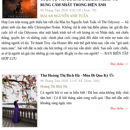
RUNG CẢM NHẤT TRONG ĐIỆN ẢNH
09 Tháng Tám 2026
6:02 CH
(Xem: 78)
MAI AN NGUYỄN ANH TUẤN
Hợp Lưu trân trọng giới thiệu bài viết của Mai An Nguyễn Anh Tuấn về The Odyssey — bộ
phim mới của đạo diễn Christopher Nolan. Không chỉ là một bài điểm phim, tác giả đã đọc
cuộc trở về của Odysseus như một hành trình trở về với lương tri và Nhân tính; nơi chiến
thắng, quyền lực và những cuộc chinh phạt cuối cùng phải đối diện với món nợ máu của
những người vô tội. Từ thành Troy của Homer đến một thế giới hôm nay vẫn còn “gió tanh
mưa máu”, bài viết đặt ra một câu hỏi tưởng cổ xưa mà vẫn nhức nhối: Sau mỗi cuộc chiến,
ai sẽ là người trả giá cho những gì con người đã gây ra cho con người? — BAN BIÊN TẬP
HỢP LƯU
Đọc thêm
Thơ Hoàng Thị Bích Hà - Mùa Đi Qua Ký Ức
08 Tháng Tám 2026
12:47 SA
(Xem: 160)
Hoàng Thị Bích Hà
Có người hỏi vì sao ta biền biệt / Đã bao mùa không thấy chút
tăm hơi / Có lẽ bởi tháng năm rong ruỗi quá / Bụi mờ dần một
khoảng sáng ngày xưa
Đọc thêm