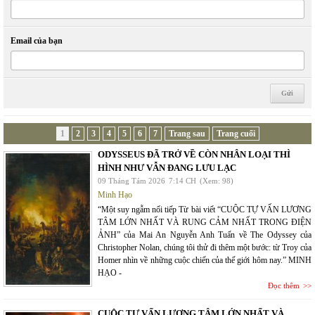
Email của bạn
1
2
3
4
5
6
7
Trang sau
Trang cuối
ODYSSEUS ĐÃ TRỞ VỀ CÒN NHÂN LOẠI THÌ
HÌNH NHƯ VẪN ĐANG LƯU LẠC
09 Tháng Tám 2026
7:14 CH
(Xem: 98)
Minh Hạo
“Một suy ngẫm nối tiếp Từ bài viết “CUỘC TỰ VẤN LƯƠNG
TÂM LỚN NHẤT VÀ RUNG CẢM NHẤT TRONG ĐIỆN
ẢNH” của Mai An Nguyễn Anh Tuấn về The Odyssey của
Christopher Nolan, chúng tôi thử đi thêm một bước: từ Troy của
Homer nhìn về những cuộc chiến của thế giới hôm nay.” MINH
HẠO -
Đọc thêm
CUỘC TỰ VẤN LƯƠNG TÂM LỚN NHẤT VÀ