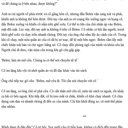
và để chúng ta ở bên nhau, được không?”
Anh ta cúi người về phía trước và cố gắng hôn cô, nhưng đầu Belen vặn sang trái và phải,
khiến anh ta không thể hôn được. Đôi tay của anh ta sờ soạng lên xuống ngực và bụng cô,
đẩy Belen xuống và khiến cô nằm trên ghế sofa. Cơ thể to lớn của chủ nhân áp vào Belen,
mặt đối mặt. Lúc này, đôi tay anh ta không ở trên cổ Belen. Cô nhân cơ hội lăn người, trượt
khỏi ghế sofa và chạy trốn nhanh chóng. Đôi tay của ông chủ nắm lấy áo cánh của cô. Trong
khi cô chạy, một nửa quần áo của cô đã bị xé toạc, để lộ một bên ngực. Belen cầm lấy một
chiếc khăn trải bàn và che ngực bằng nó. Cô chạy đến phòng ngủ của mình và khóa cửa lại.
Người chủ đi theo, vặn núm cửa trong khi gõ cửa gấp gáp.
'Belen, làm ơn mở cửa. Chúng ta có thể nói chuyện tử tế.'
Cô im lặng khi vội vã nhét quần áo và đồ đạc khác vào túi xách.
Ông chủ tiếp tục gõ cửa: ‘Belen, mở cửa đi. Tôi cần nói chuyện với cô.’
Cô im lặng, sợ ông chủ sẽ phá cửa. Cô cẩn thận mở cửa sổ, ném túi xách ra ngoài, rồi nhảy
ra bãi cỏ bên ngoài. Khi tiếp đất, cô bị trẹo mắt cá chân, khiến cô khó chạy nhanh. Cô chịu
đựng cơn đau và nhanh chóng đi đến xe của mình. Chỉ khi khởi động xe, cô mới thở phào
nhẹ nhõm.
**
Mình đang đi đâu đây? Cô tự hỏi. Suy nghĩ của cô hỗn loạn, không có đích đến trong đầu.