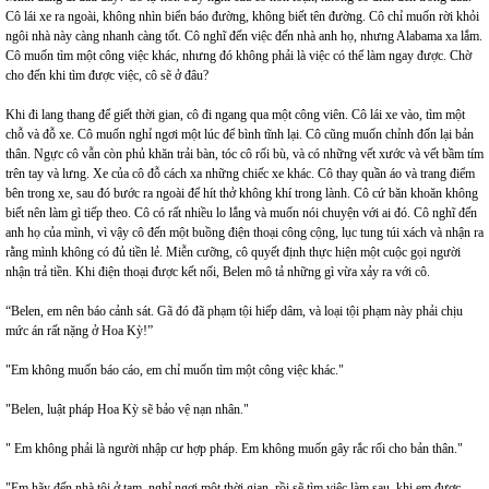
Cô lái xe ra ngoài, không nhìn biển báo đường, không biết tên đường. Cô chỉ muốn rời khỏi
ngôi nhà này càng nhanh càng tốt. Cô nghĩ đến việc đến nhà anh họ, nhưng Alabama xa lắm.
Cô muốn tìm một công việc khác, nhưng đó không phải là việc có thể làm ngay được. Chờ
cho đến khi tìm được việc, cô sẽ ở đâu?
Khi đi lang thang để giết thời gian, cô đi ngang qua một công viên. Cô lái xe vào, tìm một
chỗ và đỗ xe. Cô muốn nghỉ ngơi một lúc để bình tĩnh lại. Cô cũng muốn chỉnh đốn lại bản
thân. Ngực cô vẫn còn phủ khăn trải bàn, tóc cô rối bù, và có những vết xước và vết bầm tím
trên tay và lưng. Xe của cô đỗ cách xa những chiếc xe khác. Cô thay quần áo và trang điểm
bên trong xe, sau đó bước ra ngoài để hít thở không khí trong lành. Cô cứ băn khoăn không
biết nên làm gì tiếp theo. Cô có rất nhiều lo lắng và muốn nói chuyện với ai đó. Cô nghĩ đến
anh họ của mình, vì vậy cô đến một buồng điện thoại công cộng, lục tung túi xách và nhận ra
rằng mình không có đủ tiền lẻ. Miễn cưỡng, cô quyết định thực hiện một cuộc gọi người
nhận trả tiền. Khi điện thoại được kết nối, Belen mô tả những gì vừa xảy ra với cô.
“Belen, em nên báo cảnh sát. Gã đó đã phạm tội hiếp dâm, và loại tội phạm này phải chịu
mức án rất nặng ở Hoa Kỳ!”
"Em không muốn báo cáo, em chỉ muốn tìm một công việc khác."
"Belen, luật pháp Hoa Kỳ sẽ bảo vệ nạn nhân."
" Em không phải là người nhập cư hợp pháp. Em không muốn gây rắc rối cho bản thân."
"Em hãy đến nhà tôi ở tạm, nghỉ ngơi một thời gian, rồi sẽ tìm việc làm sau, khi em được