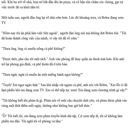
nổi. Khi họ trở về nhà, bọn trẻ bắt đầu đòi ăn pizza, và cô bận rộn chăm sóc chúng, gạt sự
việc trước đó ra khỏi tâm trí.
Một tuần sau, người đàn ông lại về nhà sớm hơn. Lúc đó khoảng trưa, và Belen đang xem
TV.
"Hôm nay tôi lại phải làm việc bên ngoài", người đàn ông nói mà không đợi Belen hỏi. "Tôi
đã hoàn thành công việc của mình, vì vậy tôi đã về sớm."
"Thưa ông, ông có muốn uống cà phê không?"
"Được thôi, pha cho tôi một tách." Anh vào phòng để thay quần áo thoải mái hơn. Khi anh
trở lại phòng gia đình, cà phê thơm đã ở trên bàn.
"Thưa ngài, ngài có muốn ăn một miếng bánh ngọt không?"
"Tuyệt! Em ngọt ngào thật." Sau khi nhấp vài ngụm cà phê, anh nói với Belen, "Xin lỗi vì đã
làm phiền khi em đang xem TV. Em có thể tiếp tục xem! Em đang xem chương trình gì vậy?"
"Tôi không biết tên phim là gì. Phim nói về một câu chuyện tình yêu, và phim được phát vào
cùng một thời điểm mỗi ngày, dường như không bao giờ kết thúc."
"Ồ! Tôi biết rồi, em đang xem phim truyền hình dài tập. Cứ xem tiếp đi, tôi sẽ không làm
phiền em đâu. Tôi nghĩ tôi về phòng và tắm."