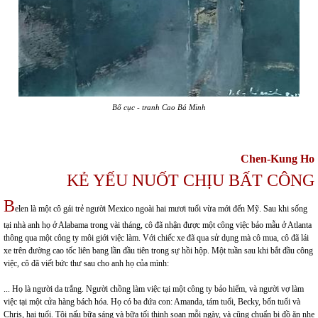
Bố cục - tranh Cao Bá Minh
Chen-Kung Ho
KẺ YẾU NUỐT CHỊU BẤT CÔNG
B
elen là một cô gái trẻ người Mexico ngoài hai mươi tuổi vừa mới đến Mỹ. Sau khi sống
tại nhà anh họ ở Alabama trong vài tháng, cô đã nhận được một công việc bảo mẫu ở Atlanta
thông qua một công ty môi giới việc làm. Với chiếc xe đã qua sử dụng mà cô mua, cô đã lái
xe trên đường cao tốc liên bang lần đầu tiên trong sự hồi hộp. Một tuần sau khi bắt đầu công
việc, cô đã viết bức thư sau cho anh họ của mình:
... Họ là người da trắng. Người chồng làm việc tại một công ty bảo hiểm, và người vợ làm
việc tại một cửa hàng bách hóa. Họ có ba đứa con: Amanda, tám tuổi, Becky, bốn tuổi và
Chris, hai tuổi. Tôi nấu bữa sáng và bữa tối thịnh soạn mỗi ngày, và cũng chuẩn bị đồ ăn nhẹ