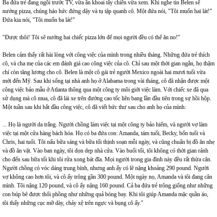
Ba đứa trẻ đang ngồi trước TV, vừa ăn khoai tây chiên vừa xem. Khi nghe tin Belen sẽ
nướng pizza, chúng háo hức đứng dậy và tụ tập quanh cô. Một đứa nói, "Tôi muốn hai lát!"
Đứa kia nói, "Tôi muốn ba lát!"
"Được thôi! Tôi sẽ nướng hai chiếc pizza lớn để mọi người đều có thể ăn no!"
Belen cảm thấy rất hài lòng với công việc của mình trong nhiều tháng. Những đứa trẻ thích
cô, và cha mẹ của các em đánh giá cao công việc của cô. Chỉ sau một thời gian ngắn, họ thậm
chí còn tăng lương cho cô. Belen là một cô gái trẻ người Mexico ngoài hai mươi tuổi vừa
mới đến Mỹ. Sau khi sống tại nhà anh họ ở Alabama trong vài tháng, cô đã nhận được một
công việc bảo mẫu ở Atlanta thông qua một công ty môi giới việc làm. Với chiếc xe đã qua
sử dụng mà cô mua, cô đã lái xe trên đường cao tốc liên bang lần đầu tiên trong sự hồi hộp.
Một tuần sau khi bắt đầu công việc, cô đã viết bức thư sau cho anh họ của mình:
... Họ là người da trắng. Người chồng làm việc tại một công ty bảo hiểm, và người vợ làm
việc tại một cửa hàng bách hóa. Họ có ba đứa con: Amanda, tám tuổi, Becky, bốn tuổi và
Chris, hai tuổi. Tôi nấu bữa sáng và bữa tối thịnh soạn mỗi ngày, và cũng chuẩn bị đồ ăn nhẹ
và đồ ăn vặt. Vào ban ngày, tôi dọn dẹp nhà cửa. Vào buổi tối, tôi không có thời gian rảnh
cho đến sau bữa tối khi tôi rửa xong bát đĩa. Mọi người trong gia đình này đều rất thừa cân.
Người chồng có vóc dáng trung bình, nhưng anh ấy có lẽ nặng khoảng 290 pound. Người
vợ không cao hơn tôi, và cô ấy trông gần 300 pound. Một ngày nọ, Amanda và tôi đang cân
mình. Tôi nặng 120 pound, và cô ấy nặng 160 pound. Cả ba đứa trẻ trông giống như những
con búp bê được thổi phồng như những quả bóng bay. Khi tôi giúp Amanda mặc quần áo,
tôi thấy những cục mỡ dày, chảy xệ trên ngực và bụng cô ấy."