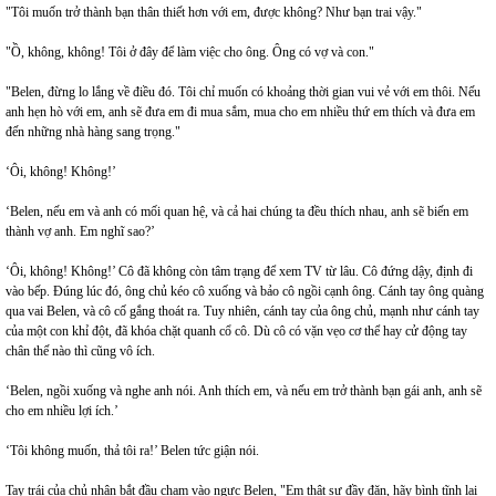
"Tôi muốn trở thành bạn thân thiết hơn với em, được không? Như bạn trai vậy."
"Ồ, không, không! Tôi ở đây để làm việc cho ông. Ông có vợ và con."
"Belen, đừng lo lắng về điều đó. Tôi chỉ muốn có khoảng thời gian vui vẻ với em thôi. Nếu
anh hẹn hò với em, anh sẽ đưa em đi mua sắm, mua cho em nhiều thứ em thích và đưa em
đến những nhà hàng sang trọng."
‘Ôi, không! Không!’
‘Belen, nếu em và anh có mối quan hệ, và cả hai chúng ta đều thích nhau, anh sẽ biến em
thành vợ anh. Em nghĩ sao?’
‘Ôi, không! Không!’ Cô đã không còn tâm trạng để xem TV từ lâu. Cô đứng dậy, định đi
vào bếp. Đúng lúc đó, ông chủ kéo cô xuống và bảo cô ngồi cạnh ông. Cánh tay ông quàng
qua vai Belen, và cô cố gắng thoát ra. Tuy nhiên, cánh tay của ông chủ, mạnh như cánh tay
của một con khỉ đột, đã khóa chặt quanh cổ cô. Dù cô có vặn vẹo cơ thể hay cử động tay
chân thế nào thì cũng vô ích.
‘Belen, ngồi xuống và nghe anh nói. Anh thích em, và nếu em trở thành bạn gái anh, anh sẽ
cho em nhiều lợi ích.’
‘Tôi không muốn, thả tôi ra!’ Belen tức giận nói.
Tay trái của chủ nhân bắt đầu chạm vào ngực Belen, "Em thật sự đầy đặn, hãy bình tĩnh lại