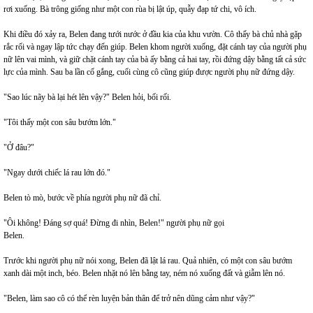
rơi xuống. Bà trông giống như một con rùa bị lật úp, quẫy đạp tứ chi, vô ích.
Khi điều đó xảy ra, Belen đang tưới nước ở đầu kia của khu vườn. Cô thấy bà chủ nhà gặp
rắc rối và ngay lập tức chạy đến giúp. Belen khom người xuống, đặt cánh tay của người phụ
nữ lên vai mình, và giữ chặt cánh tay của bà ấy bằng cả hai tay, rồi đứng dậy bằng tất cả sức
lực của mình. Sau ba lần cố gắng, cuối cùng cô cũng giúp được người phụ nữ đứng dậy.
"Sao lúc nãy bà lại hét lên vậy?" Belen hỏi, bối rối.
"Tôi thấy một con sâu bướm lớn."
"Ở đâu?"
"Ngay dưới chiếc lá rau lớn đó."
Belen tò mò, bước về phía người phụ nữ đã chỉ.
"Ôi không! Đáng sợ quá! Đừng đi nhìn, Belen!" người phụ nữ gọi
Belen.
Trước khi người phụ nữ nói xong, Belen đã lật lá rau. Quả nhiên, có một con sâu bướm
xanh dài một inch, béo. Belen nhặt nó lên bằng tay, ném nó xuống đất và giẫm lên nó.
"Belen, làm sao cô có thể rèn luyện bản thân để trở nên dũng cảm như vậy?"