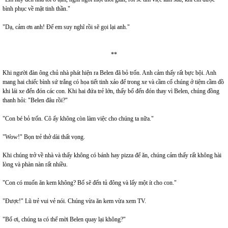
bình phục về mặt tinh thần."
"Dạ, cảm ơn anh! Để em suy nghĩ rồi sẽ gọi lại anh."
**
Khi người đàn ông chủ nhà phát hiện ra Belen đã bỏ trốn. Anh cảm thấy rất bực bội. Anh
mang hai chiếc bình sứ trắng có họa tiết tinh xảo để trong xe và cầm cố chúng ở tiệm cầm đồ
khi lái xe đến đón các con. Khi hai đứa trẻ lớn, thấy bố đến đón thay vì Belen, chúng đồng
thanh hỏi: "Belen đâu rồi?"
"Con bé bỏ trốn. Cô ấy không còn làm việc cho chúng ta nữa."
"Wow!" Bọn trẻ thở dài thất vọng.
Khi chúng trở về nhà và thấy không có bánh hay pizza để ăn, chúng cảm thấy rất không hài
lòng và phàn nàn rất nhiều.
"Con có muốn ăn kem không? Bố sẽ đến tủ đông và lấy một ít cho con."
"Được!" Lũ trẻ vui vẻ nói. Chúng vừa ăn kem vừa xem TV.
"Bố ơi, chúng ta có thể mời Belen quay lại không?"