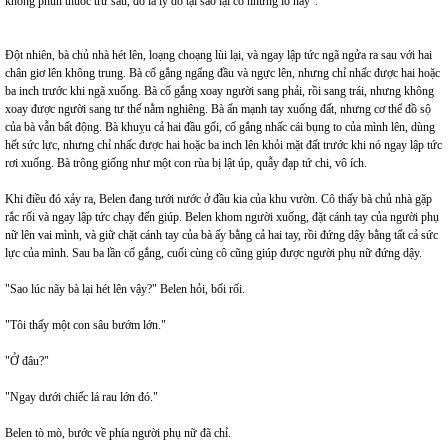
không phun thuốc trừ sâu, đó là lý do tại sao lại có những lỗ này".
Đột nhiên, bà chủ nhà hét lên, loạng choạng lùi lại, và ngay lập tức ngã ngửa ra sau với hai
chân giơ lên ​​không trung. Bà cố gắng ngẩng đầu và ngực lên, nhưng chỉ nhấc được hai hoặc
ba inch trước khi ngã xuống. Bà cố gắng xoay người sang phải, rồi sang trái, nhưng không
xoay được người sang tư thế nằm nghiêng. Bà ấn mạnh tay xuống đất, nhưng cơ thể đồ sộ
của bà vẫn bất động. Bà khuỵu cả hai đầu gối, cố gắng nhấc cái bụng to của mình lên, dùng
hết sức lực, nhưng chỉ nhấc được hai hoặc ba inch lên khỏi mặt đất trước khi nó ngay lập tức
rơi xuống. Bà trông giống như một con rùa bị lật úp, quẫy đạp tứ chi, vô ích.
Khi điều đó xảy ra, Belen đang tưới nước ở đầu kia của khu vườn. Cô thấy bà chủ nhà gặp
rắc rối và ngay lập tức chạy đến giúp. Belen khom người xuống, đặt cánh tay của người phụ
nữ lên vai mình, và giữ chặt cánh tay của bà ấy bằng cả hai tay, rồi đứng dậy bằng tất cả sức
lực của mình. Sau ba lần cố gắng, cuối cùng cô cũng giúp được người phụ nữ đứng dậy.
"Sao lúc nãy bà lại hét lên vậy?" Belen hỏi, bối rối.
"Tôi thấy một con sâu bướm lớn."
"Ở đâu?"
"Ngay dưới chiếc lá rau lớn đó."
Belen tò mò, bước về phía người phụ nữ đã chỉ.