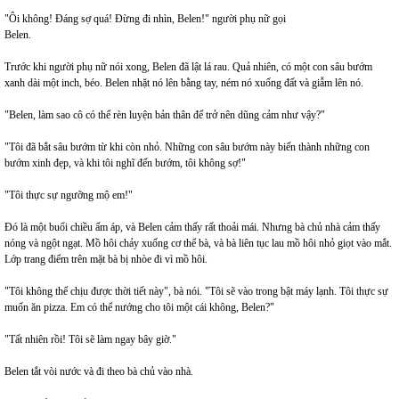
"Ôi không! Đáng sợ quá! Đừng đi nhìn, Belen!" người phụ nữ gọi
Belen.
Trước khi người phụ nữ nói xong, Belen đã lật lá rau. Quả nhiên, có một con sâu bướm
xanh dài một inch, béo. Belen nhặt nó lên bằng tay, ném nó xuống đất và giẫm lên nó.
"Belen, làm sao cô có thể rèn luyện bản thân để trở nên dũng cảm như vậy?"
"Tôi đã bắt sâu bướm từ khi còn nhỏ. Những con sâu bướm này biến thành những con
bướm xinh đẹp, và khi tôi nghĩ đến bướm, tôi không sợ!"
"Tôi thực sự ngưỡng mộ em!"
Đó là một buổi chiều ấm áp, và Belen cảm thấy rất thoải mái. Nhưng bà chủ nhà cảm thấy
nóng và ngột ngạt. Mồ hôi chảy xuống cơ thể bà, và bà liên tục lau mồ hôi nhỏ giọt vào mắt.
Lớp trang điểm trên mặt bà bị nhòe đi vì mồ hôi.
"Tôi không thể chịu được thời tiết này", bà nói. "Tôi sẽ vào trong bật máy lạnh. Tôi thực sự
muốn ăn pizza. Em có thể nướng cho tôi một cái không, Belen?"
"Tất nhiên rồi! Tôi sẽ làm ngay bây giờ."
Belen tắt vòi nước và đi theo bà chủ vào nhà.