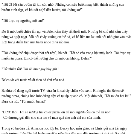
"Tôi đã bắt sâu bướm từ khi còn nhỏ. Những con sâu bướm này biến thành những con
bướm xinh đẹp, và khi tôi nghĩ đến bướm, tôi không sợ!"
"Tôi thực sự ngưỡng mộ em!"
Đó là một buổi chiều ấm áp, và Belen cảm thấy rất thoải mái. Nhưng bà chủ nhà cảm thấy
nóng và ngột ngạt. Mồ hôi chảy xuống cơ thể bà, và bà liên tục lau mồ hôi nhỏ giọt vào mắt.
Lớp trang điểm trên mặt bà bị nhòe đi vì mồ hôi.
"Tôi không thể chịu được thời tiết này", bà nói. "Tôi sẽ vào trong bật máy lạnh. Tôi thực sự
muốn ăn pizza. Em có thể nướng cho tôi một cái không, Belen?"
"Tất nhiên rồi! Tôi sẽ làm ngay bây giờ."
Belen tắt vòi nước và đi theo bà chủ vào nhà.
Ba đứa trẻ đang ngồi trước TV, vừa ăn khoai tây chiên vừa xem. Khi nghe tin Belen sẽ
nướng pizza, chúng háo hức đứng dậy và tụ tập quanh cô. Một đứa nói, "Tôi muốn hai lát!"
Đứa kia nói, "Tôi muốn ba lát!"
"Được thôi! Tôi sẽ nướng hai chiếc pizza lớn để mọi người đều có thể ăn no!"
Cô thường gửi tiền cho cha mẹ và mua quà cho anh chị em của mình.
Trong số ba đứa trẻ, Amanda học lớp ba, Becky học mẫu giáo, và Chris gởi nhà trẻ, ngay
cạnh trường. Lúc đầu, bố hoặc mẹ sẽ lo việc đưa đón con đến trường và nhà trẻ. Sau đó,