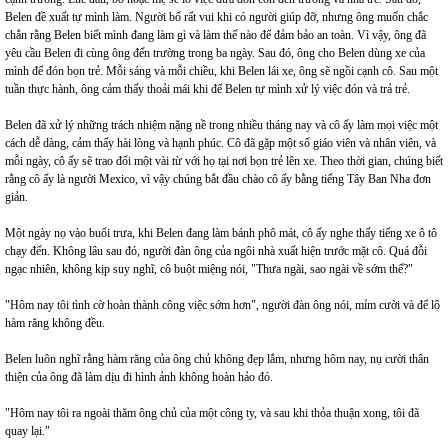
Belen đề xuất tự mình làm. Người bố rất vui khi có người giúp đỡ, nhưng ông muốn chắc
chắn rằng Belen biết mình đang làm gì và làm thế nào để đảm bảo an toàn. Vì vậy, ông đã
yêu cầu Belen đi cùng ông đến trường trong ba ngày. Sau đó, ông cho Belen dùng xe của
mình để đón bọn trẻ. Mỗi sáng và mỗi chiều, khi Belen lái xe, ông sẽ ngồi cạnh cô. Sau một
tuần thực hành, ông cảm thấy thoải mái khi để Belen tự mình xử lý việc đón và trả trẻ.
Belen đã xử lý những trách nhiệm nặng nề trong nhiều tháng nay và cô ấy làm mọi việc một
cách dễ dàng, cảm thấy hài lòng và hạnh phúc. Cô đã gặp một số giáo viên và nhân viên, và
mỗi ngày, cô ấy sẽ trao đổi một vài từ với họ tại nơi bọn trẻ lên xe. Theo thời gian, chúng biết
rằng cô ấy là người Mexico, vì vậy chúng bắt đầu chào cô ấy bằng tiếng Tây Ban Nha đơn
giản.
Một ngày nọ vào buổi trưa, khi Belen đang làm bánh phô mát, cô ấy nghe thấy tiếng xe ô tô
chạy đến. Không lâu sau đó, người đàn ông của ngôi nhà xuất hiện trước mặt cô. Quá đỗi
ngạc nhiên, không kịp suy nghĩ, cô buột miệng nói, "Thưa ngài, sao ngài về sớm thế?"
"Hôm nay tôi tình cờ hoàn thành công việc sớm hơn", người đàn ông nói, mỉm cười và để lộ
hàm răng không đều.
Belen luôn nghĩ rằng hàm răng của ông chủ không đẹp lắm, nhưng hôm nay, nụ cười thân
thiện của ông đã làm dịu đi hình ảnh không hoàn hảo đó.
"Hôm nay tôi ra ngoài thăm ông chủ của một công ty, và sau khi thỏa thuận xong, tôi đã
quay lại."