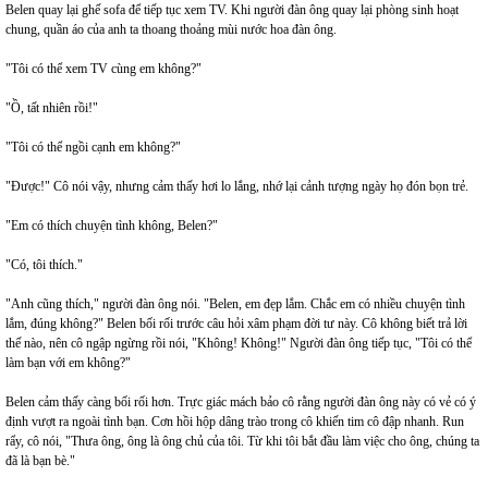
Belen quay lại ghế sofa để tiếp tục xem TV. Khi người đàn ông quay lại phòng sinh hoạt
chung, quần áo của anh ta thoang thoảng mùi nước hoa đàn ông.
"Tôi có thể xem TV cùng em không?"
"Ồ, tất nhiên rồi!"
"Tôi có thể ngồi cạnh em không?"
"Được!" Cô nói vậy, nhưng cảm thấy hơi lo lắng, nhớ lại cảnh tượng ngày họ đón bọn trẻ.
"Em có thích chuyện tình không, Belen?"
"Có, tôi thích."
"Anh cũng thích," người đàn ông nói. "Belen, em đẹp lắm. Chắc em có nhiều chuyện tình
lắm, đúng không?" Belen bối rối trước câu hỏi xâm phạm đời tư này. Cô không biết trả lời
thế nào, nên cô ngập ngừng rồi nói, "Không! Không!" Người đàn ông tiếp tục, "Tôi có thể
làm bạn với em không?"
Belen cảm thấy càng bối rối hơn. Trực giác mách bảo cô rằng người đàn ông này có vẻ có ý
định vượt ra ngoài tình bạn. Cơn hồi hộp dâng trào trong cô khiến tim cô đập nhanh. Run
rẩy, cô nói, "Thưa ông, ông là ông chủ của tôi. Từ khi tôi bắt đầu làm việc cho ông, chúng ta
đã là bạn bè."