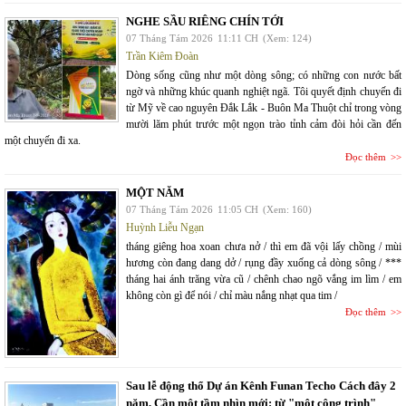
NGHE SẦU RIÊNG CHÍN TỚI
07 Tháng Tám 2026
11:11 CH
(Xem: 124)
Trần Kiêm Đoàn
Dòng sống cũng như một dòng sông; có những con nước bất
ngờ và những khúc quanh nghiệt ngã. Tôi quyết định chuyến đi
từ Mỹ về cao nguyên Đắk Lắk - Buôn Ma Thuột chỉ trong vòng
mười lăm phút trước một ngọn trào tỉnh cảm đòi hỏi cần đến
một chuyến đi xa.
Đọc thêm
MỘT NĂM
07 Tháng Tám 2026
11:05 CH
(Xem: 160)
Huỳnh Liễu Ngạn
tháng giêng hoa xoan chưa nở / thì em đã vội lấy chồng / mùi
hương còn đang dang dở / rụng đầy xuống cả dòng sông / ***
tháng hai ánh trăng vừa cũ / chênh chao ngõ vắng im lìm / em
không còn gì để nói / chỉ màu nắng nhạt qua tim /
Đọc thêm
Sau lễ động thổ Dự án Kênh Funan Techo Cách đây 2
năm, Cần một tầm nhìn mới: từ "một công trình"