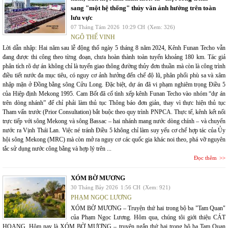
sang "một hệ thống" thủy văn ảnh hưởng trên toàn
lưu vực
07 Tháng Tám 2026
10:29 CH
(Xem: 326)
NGÔ THẾ VINH
Lời dẫn nhập: Hai năm sau lễ động thổ ngày 5 tháng 8 năm 2024, Kênh Funan Techo vẫn
đang được thi công theo từng đoạn, chưa hoàn thành toàn tuyến khoảng 180 km. Tác giả
phân tích rõ dự án không chỉ là tuyến giao thông đường thủy đơn thuần mà còn là công trình
điều tiết nước đa mục tiêu, có nguy cơ ảnh hưởng đến chế độ lũ, phân phối phù sa và xâm
nhập mặn ở Đồng bằng sông Cửu Long. Đặc biệt, dự án đã vi phạm nghiêm trọng Điều 5
của Hiệp định Mekong 1995. Cam Bốt đã cố tình xếp kênh Funan Techo vào nhóm “dự án
trên dòng nhánh” để chỉ phải làm thủ tục Thông báo đơn giản, thay vì thực hiện thủ tục
Tham vấn trước (Prior Consultation) bắt buộc theo quy trình PNPCA. Thực tế, kênh kết nối
trực tiếp với sông Mekong và sông Bassac – hai nhánh mang nước dòng chính – và chuyển
nước ra Vịnh Thái Lan. Việc né tránh Điều 5 không chỉ làm suy yếu cơ chế hợp tác của Ủy
hội sông Mekong (MRC) mà còn mở ra nguy cơ các quốc gia khác noi theo, phá vỡ nguyên
tắc sử dụng nước công bằng và hợp lý trên ...
Đọc thêm
XÓM BỜ MƯƠNG
30 Tháng Bảy 2026
1:56 CH
(Xem: 921)
PHẠM NGỌC LƯƠNG
XÓM BỜ MƯƠNG – Truyện thứ hai trong bộ ba "Tam Quan"
của Phạm Ngọc Lương. Hôm qua, chúng tôi giới thiệu CÁT
HOANG. Hôm nay là XÓM BỜ MƯƠNG – truyện ngắn thứ hai trong bộ ba Tam Quan