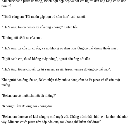
Khi chiếc bánh pizza đã xong, Belen dọn dẹp bếp và nói với người đàn ông rằng cô sẽ đón
bọn trẻ.
"Tôi đi cùng em. Tôi muốn gặp bọn trẻ sớm hơn", anh ta nói.
"Thưa ông, tôi có nên đi xe của ông không?" Belen hỏi.
"Không, tôi sẽ đi xe của em".
"Thưa ông, xe của tôi cũ rồi, và nó không có điều hòa. Ông có thể không thoải mái".
"Ngồi cạnh em, tôi sẽ không thấy nóng", người đàn ông nói đùa.
"Thưa ông, tôi sẽ chuyển xe từ sân sau ra sân trước, và sau đó ông có thể vào".
Khi người đàn ông lên xe, Belen nhận thấy anh ta đang cầm ba lát pizza và đã cắn một
miếng.
"Belen, em có muốn ăn một lát không?"
"Không! Cảm ơn ông, tôi không đói".
"Belen, em thực sự có khả năng tự chủ tuyệt vời. Chẳng trách thân hình em lại thon thả như
vậy. Mùi của chiếc pizza này hấp dẫn quá, tôi không thể kiềm chế được".