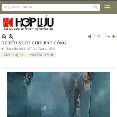
Trước
Sau
KẺ YẾU NUỐT CHỊU BẤT CÔNG
04 Tháng Hai 2025
4:37 CH
(Xem: 17825)
Chen-Kung Ho
tranh Cao Bá Minh