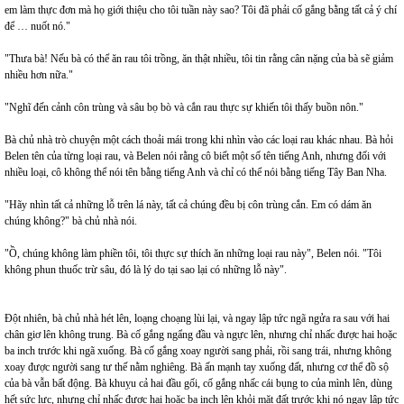
em làm thực đơn mà họ giới thiệu cho tôi tuần này sao? Tôi đã phải cố gắng bằng tất cả ý chí
để … nuốt nó."
"Thưa bà! Nếu bà có thể ăn rau tôi trồng, ăn thật nhiều, tôi tin rằng cân nặng của bà sẽ giảm
nhiều hơn nữa."
"Nghĩ đến cảnh côn trùng và sâu bọ bò và cắn rau thực sự khiến tôi thấy buồn nôn."
Bà chủ nhà trò chuyện một cách thoải mái trong khi nhìn vào các loại rau khác nhau. Bà hỏi
Belen tên của từng loại rau, và Belen nói rằng cô biết một số tên tiếng Anh, nhưng đối với
nhiều loại, cô không thể nói tên bằng tiếng Anh và chỉ có thể nói bằng tiếng Tây Ban Nha.
"Hãy nhìn tất cả những lỗ trên lá này, tất cả chúng đều bị côn trùng cắn. Em có dám ăn
chúng không?" bà chủ nhà nói.
"Ồ, chúng không làm phiền tôi, tôi thực sự thích ăn những loại rau này", Belen nói. "Tôi
không phun thuốc trừ sâu, đó là lý do tại sao lại có những lỗ này".
Đột nhiên, bà chủ nhà hét lên, loạng choạng lùi lại, và ngay lập tức ngã ngửa ra sau với hai
chân giơ lên ​​không trung. Bà cố gắng ngẩng đầu và ngực lên, nhưng chỉ nhấc được hai hoặc
ba inch trước khi ngã xuống. Bà cố gắng xoay người sang phải, rồi sang trái, nhưng không
xoay được người sang tư thế nằm nghiêng. Bà ấn mạnh tay xuống đất, nhưng cơ thể đồ sộ
của bà vẫn bất động. Bà khuỵu cả hai đầu gối, cố gắng nhấc cái bụng to của mình lên, dùng
hết sức lực, nhưng chỉ nhấc được hai hoặc ba inch lên khỏi mặt đất trước khi nó ngay lập tức