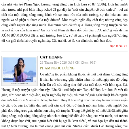
của nhà văn trẻ Phạm Ngọc Lương, từng đăng trên Hợp Lưu số 87 (2006). Hơn hai mươi
năm trước, nhà phê bình Thụy Khuê đã gọi đây là "một câu chuyện cổ tích kinh dị", nơi cái
chết của một dòng sông song hành với sự mục rữa của môi trường, sự tha hóa của con
người và số phận bi thảm của một đứa trẻ. Một truyện ngắn đầy chất thơ, nhưng càng đẹp
càng khiến người đọc rùng mình. Hai mươi năm đã trôi qua. Dòng sông trong truyện có còn
là một ẩn dụ của hôm nay? Xã hội Việt Nam đã thay đổi đến đâu trước những vấn đề mà
XÓM BỜ MƯƠNG đặt ra: môi trường, bạo lực, sự vô cảm, và phẩm giá con người? Chúng
tôi xin giới thiệu lại truyện ngắn này. Câu trả lời, có lẽ, xin dành cho mỗi bạn đọc.
Đọc thêm
CÁT HOANG
29 Tháng Bảy 2026
3:34 CH
(Xem: 989)
PHẠM NGỌC LƯƠNG
Có những tác phẩm không thuộc về một thời điểm. Chúng lặng
lẽ nằm lại trên trang giấy nhiều năm, rồi một ngày nào đó bỗng
hiện lên với sức nặng như thể vừa mới được viết hôm qua. Cát
Hoang là một truyện ngắn như vậy. Lần đầu xuất hiện trên Tạp chí Hợp Lưu bởi lối viết tối
giản, đứt đoạn như điện ảnh, ngôn ngữ đầy ký hiệu, và một thế giới nghệ thuật khiến người
đọc vừa bối rối vừa ám ảnh. Nhà phê bình Thụy Khuê từng nhận xét đây là một truyện ngắn
có cấu trúc của thơ hiện đại, nơi mỗi câu chữ đều trở thành một ám hiệu, buộc người đọc
phải đọc bằng trực giác nhiều hơn bằng cốt truyện. Trong thế giới ấy, có một bãi đất nổi giữa
dòng sông, một cộng đồng sống như chưa từng biết đến ánh sáng của văn minh, nơi trẻ em
không được học chữ, nơi người biết chữ bị gọi là "con điên", và nơi bạo lực dần trở thành
trật tự bình thường. Đó là một không gian hư cấu. Nhưng điều khiến Cát Hoang sống mãi