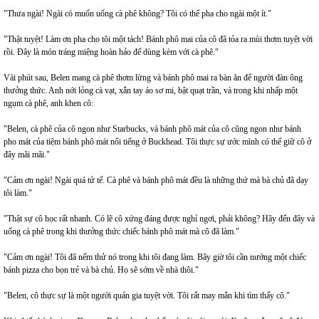
"Thưa ngài! Ngài có muốn uống cà phê không? Tôi có thể pha cho ngài một ít."
"Thật tuyệt! Làm ơn pha cho tôi một tách! Bánh phô mai của cô đã tỏa ra mùi thơm tuyệt vời
rồi. Đây là món tráng miệng hoàn hảo để dùng kèm với cà phê."
Vài phút sau, Belen mang cà phê thơm lừng và bánh phô mai ra bàn ăn để người đàn ông
thưởng thức. Anh nới lỏng cà vạt, xắn tay áo sơ mi, bật quạt trần, và trong khi nhấp một
ngụm cà phê, anh khen cô:
"Belen, cà phê của cô ngon như Starbucks, và bánh phô mát của cô cũng ngon như bánh
pho mát của tiệm bánh phô mát nổi tiếng ở Buckhead. Tôi thực sự ước mình có thể giữ cô ở
đây mãi mãi."
"Cảm ơn ngài! Ngài quá tử tế. Cà phê và bánh phô mát đều là những thứ mà bà chủ đã dạy
tôi làm."
"Thật sự cô học rất nhanh. Có lẽ cô xứng đáng được nghỉ ngơi, phải không? Hãy đến đây và
uống cà phê trong khi thưởng thức chiếc bánh phô mát mà cô đã làm."
"Cảm ơn ngài! Tôi đã nếm thử nó trong khi tôi đang làm. Bây giờ tôi cần nướng một chiếc
bánh pizza cho bọn trẻ và bà chủ. Họ sẽ sớm về nhà thôi."
"Belen, cô thực sự là một người quản gia tuyệt vời. Tôi rất may mắn khi tìm thấy cô."