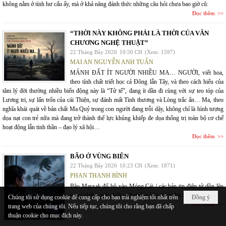
không nằm ở tính hư cấu ấy, mà ở khả năng đánh thức những câu hỏi chưa bao giờ cũ:
Đọc thêm
“THỜI NÀY KHÔNG PHẢI LÀ THỜI CỦA VĂN
CHƯƠNG NGHỆ THUẬT”
22 Tháng Bảy 2026
10:50 CH
(Xem: 1597)
MAI AN NGUYỄN ANH TUẤN
MẢNH ĐẤT ÍT NGƯỜI NHIỀU MA… NGƯỜI, viết hoa,
theo tính chất triết học cả Đông lẫn Tây, và theo cách hiểu của
tâm lý đời thường nhiều biến động này là “Tử tế”, đang ít dần đi cùng với sự teo tóp của
Lương tri, sự lẩn trốn của cái Thiện, sự đánh mất Tình thương và Lòng trắc ẩn… Ma, theo
nghĩa khái quát về bản chất Ma Quỷ trong con người đang trỗi dậy, không chỉ là hình tượng
dọa nạt con trẻ nữa mà đang trở thành thế lực khủng khiếp đe dọa thống trị toàn bộ cơ chế
hoạt động lẫn tinh thần – đạo lý xã hội…
Đọc thêm
BÃO Ở VÙNG BIÊN
22 Tháng Bảy 2026
10:23 CH
(Xem: 1871)
PHAN THANH BÌNH
Bão Maysak đổ bộ vào Móng Cái / các bản tin điện tử dồn lên
trang nhất / suốt nhiều giờ chống bão / anh đợi bản tin em
Chúng tôi sử dụng cookie để cung cấp cho bạn trải nghiệm tốt nhất trên
Đồng ý
Đọc thêm
trang web của chúng tôi. Nếu tiếp tục, chúng tôi cho rằng bạn đã chấp
thuận cookie cho mục đích này.