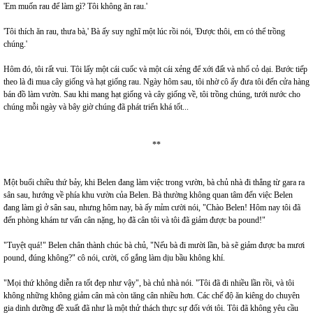
'Em muốn rau để làm gì? Tôi không ăn rau.'
'Tôi thích ăn rau, thưa bà,' Bà ấy suy nghĩ một lúc rồi nói, 'Được thôi, em có thể trồng
chúng.'
Hôm đó, tôi rất vui. Tôi lấy một cái cuốc và một cái xẻng để xới đất và nhổ cỏ dại. Bước tiếp
theo là đi mua cây giống và hạt giống rau. Ngày hôm sau, tôi nhờ cô ấy đưa tôi đến cửa hàng
bán đồ làm vườn. Sau khi mang hạt giống và cây giống về, tôi trồng chúng, tưới nước cho
chúng mỗi ngày và bây giờ chúng đã phát triển khá tốt...
**
Một buổi chiều thứ bảy, khi Belen đang làm việc trong vườn, bà chủ nhà đi thẳng từ gara ra
sân sau, hướng về phía khu vườn của Belen. Bà thường không quan tâm đến việc Belen
đang làm gì ở sân sau, nhưng hôm nay, bà ấy mỉm cười nói, "Chào Belen! Hôm nay tôi đã
đến phòng khám tư vấn cân nặng, họ đã cân tôi và tôi đã giảm được ba pound!"
"Tuyệt quá!" Belen chân thành chúc bà chủ, "Nếu bà đi mười lần, bà sẽ giảm được ba mươi
pound, đúng không?" cô nói, cười, cố gắng làm dịu bầu không khí.
"Mọi thứ không diễn ra tốt đẹp như vậy", bà chủ nhà nói. "Tôi đã đi nhiều lần rồi, và tôi
không những không giảm cân mà còn tăng cân nhiều hơn. Các chế độ ăn kiêng do chuyên
gia dinh dưỡng đề xuất đã như là một thử thách thực sự đối với tôi. Tôi đã không yêu cầu