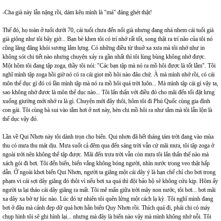
-Cha già này lẫn nặng rồi, dám kêu mình là "má" đáng ghét thật!
Thế đó, họ toàn ở tuổi dưới 70, cái tuổi chưa đến nổi già nhưng đang nhá nhem cái tuổi già
già giông như tôi bây giờ... Bạn bè khen tôi có trí nhớ rất tốt, song thật ra trí não của tôi nó
cũng lãng đãng khói sương lắm lựng. Có những điều từ thuở xa xưa mà tôi nhớ như in
không sót chi tiết nào nhưng chuyện xảy ra gần nhất thì tôi lùng bùng không nhớ được.
Một hôm tôi đang tập zoga, thầy tôi nói: "Các bạn tập mà nó ra mồ hôi được là tốt lắm". Tôi
nghĩ mình tập zoga hồi giờ nó có ra cái giọt mồ hôi nào đâu chứ. À mà mình nhớ rồi, có cái
môn thể dục gì đó có lần mình tập mà nó ra mồ hôi quá trời luôn... Mà mình tập cái gì vậy ta,
sao không nhớ đươc là môn thể dục nào... Tôi lẩn thẩn với điều đó cho mãi đến tối đặt lưng
xuống giường mới nhớ ra là gì. Chuyện mới đây thôi, hôm tôi đi Phú Quốc cùng gia đình
con gái. Tôi cùng bà sui vào tắm hơi ở nơi này, hèn chi mồ hôi ra như tắm mà tôi lẫn lộn là
thể dục vậy đó.
Lần về Qui Nhơn này tôi dành trọn cho biển. Qui nhơn đã hết tháng tám trời đang vào mùa
thu có mưa thu mát dịu. Mưa suốt cả đêm qua đến sáng trời vẫn cứ mãi mưa, tôi tập zoga ở
ngoài trời nên không thể tập được. Mãi đến trưa trời vẫn còn mưa tôi lẩn thẩn thế nào mà
xách gói đi bơi. Tôi đến biển, biển vắng không bóng người, nhìn nước trong veo thật hấp
dẫn. Ở ngoài khơi biển Qui Nhơn, người ta giăng một cái dây ý là hạn chế chỉ cho bơi trong
phạm vi cái sợi dây giăng đó thôi vì nếu bơi xa quá thì đội bảo hộ sẽ không cứu kịp. Hôm ấy
người ta lại tháo cái dây giăng ra mất. Tôi mê mẩn giữa trời mây non nước, tôi bơi... bơi mãi
xa dây xa bờ tự lúc nào. Lúc đó tự nhiên tôi quên lửng một cách lạ kỳ. Tôi nghĩ mình đang
bơi ở đâu mà cảnh đẹp dữ quá hơn hẵn biển Quy Nhơn rồi. Thích quá đi, phải chi có máy
chụp hình tôi sẽ ghi hình lại... nhưng mà đây là biển nào vậy mà mình không nhớ nỗi. Tôi