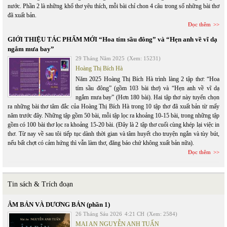
nước. Phần 2 là những khổ thơ yêu thích, mỗi bài chỉ chon 4 câu trong số những bài thơ
đã xuất bản.
Đọc thêm
GIỚI THIỆU TÁC PHẨM MỚI “Hoa tím sầu đông” và “Hẹn anh về vĩ dạ
ngắm mưa bay”
29 Tháng Năm 2025
(Xem: 15231)
Hoàng Thị Bích Hà
Năm 2025 Hoàng Thị Bích Hà trình làng 2 tập thơ: “Hoa
tím sầu đông” (gồm 103 bài thơ) và “Hẹn anh về vĩ dạ
ngắm mưa bay” (Hơn 180 bài). Hai tập thơ này tuyển chọn
ra những bài thơ tâm đắc của Hoàng Thị Bích Hà trong 10 tập thơ đã xuất bản từ mấy
năm trước đây. Những tập gồm 50 bài, mỗi tập lọc ra khoảng 10-15 bài, trong những tập
gồm có 100 bài thơ lọc ra khoảng 15-20 bài. (Đây là 2 tập thơ cuối cùng khép lại việc in
thơ. Từ nay về sau tôi tiếp tục dành thời gian và tâm huyết cho truyện ngắn và tùy bút,
nếu bất chợt có cảm hứng thì vẫn làm thơ, đăng báo chứ không xuất bản nữa).
Đọc thêm
Tin sách & Trích đoạn
ÂM BẢN VÀ DƯƠNG BẢN (phần 1)
26 Tháng Sáu 2026
4:21 CH
(Xem: 2584)
MAI AN NGUYỄN ANH TUẤN