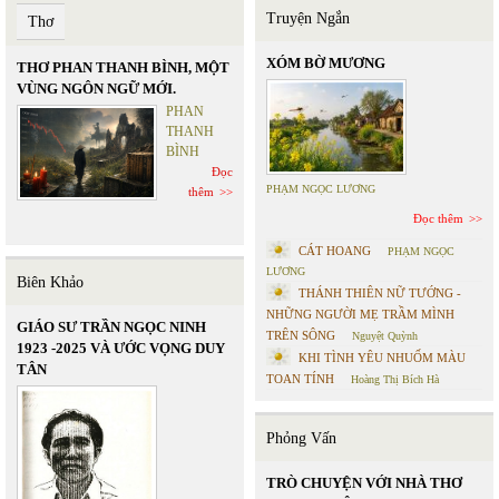
Truyện Ngắn
Thơ
XÓM BỜ MƯƠNG
THƠ PHAN THANH BÌNH, MỘT
VÙNG NGÔN NGỮ MỚI.
PHAN
THANH
BÌNH
Đọc
PHẠM NGỌC LƯƠNG
thêm
Đọc thêm
CÁT HOANG
PHẠM NGỌC
LƯƠNG
Biên Khảo
THÁNH THIÊN NỮ TƯỚNG -
NHỮNG NGƯỜI MẸ TRẦM MÌNH
GIÁO SƯ TRẦN NGỌC NINH
TRÊN SÔNG
Nguyệt Quỳnh
1923 -2025 VÀ ƯỚC VỌNG DUY
KHI TÌNH YÊU NHUỐM MÀU
TÂN
TOAN TÍNH
Hoàng Thị Bích Hà
Phỏng Vấn
TRÒ CHUYỆN VỚI NHÀ THƠ