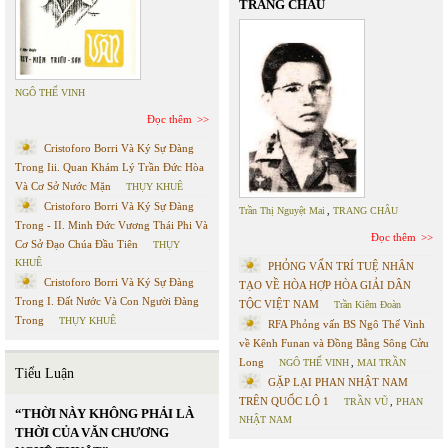
TRANG CHÂU
NGÔ THẾ VINH
Đọc thêm
Cristoforo Borri Và Ký Sự Đàng
Trong Iii. Quan Khám Lý Trần Đức Hòa
Và Cơ Sở Nước Mặn
THỤY KHUÊ
Cristoforo Borri Và Ký Sự Đàng
Trần Thị Nguyệt Mai
,
TRANG CHÂU
Trong - II. Minh Đức Vương Thái Phi Và
Đọc thêm
Cơ Sở Đạo Chúa Đầu Tiên
THỤY
KHUÊ
PHỎNG VẤN TRÍ TUỆ NHÂN
Cristoforo Borri Và Ký Sự Đàng
TẠO VỀ HÒA HỢP HÒA GIẢI DÂN
Trong I. Đất Nước Và Con Người Đàng
TỘC VIỆT NAM
Trần Kiêm Đoàn
Trong
THỤY KHUÊ
RFA Phỏng vấn BS Ngô Thế Vinh
về Kênh Funan và Đồng Bằng Sông Cửu
Long
NGÔ THẾ VINH
,
MAI TRẦN
Tiểu Luận
GẶP LẠI PHAN NHẬT NAM
TRÊN QUỐC LỘ 1
TRẦN VŨ
,
PHAN
“THỜI NÀY KHÔNG PHẢI LÀ
NHẬT NAM
THỜI CỦA VĂN CHƯƠNG