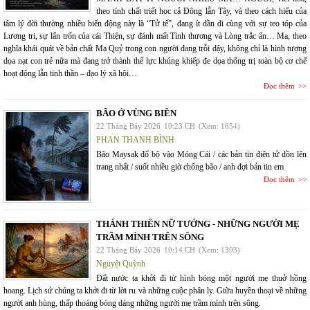
theo tính chất triết học cả Đông lẫn Tây, và theo cách hiểu của
tâm lý đời thường nhiều biến động này là “Tử tế”, đang ít dần đi cùng với sự teo tóp của
Lương tri, sự lẩn trốn của cái Thiện, sự đánh mất Tình thương và Lòng trắc ẩn… Ma, theo
nghĩa khái quát về bản chất Ma Quỷ trong con người đang trỗi dậy, không chỉ là hình tượng
dọa nạt con trẻ nữa mà đang trở thành thế lực khủng khiếp đe dọa thống trị toàn bộ cơ chế
hoạt động lẫn tinh thần – đạo lý xã hội…
Đọc thêm
BÃO Ở VÙNG BIÊN
22 Tháng Bảy 2026
10:23 CH
(Xem: 1654)
PHAN THANH BÌNH
Bão Maysak đổ bộ vào Móng Cái / các bản tin điện tử dồn lên
trang nhất / suốt nhiều giờ chống bão / anh đợi bản tin em
Đọc thêm
THÁNH THIÊN NỮ TƯỚNG - NHỮNG NGƯỜI MẸ
TRẦM MÌNH TRÊN SÔNG
22 Tháng Bảy 2026
10:14 CH
(Xem: 1393)
Nguyệt Quỳnh
Đất nước ta khởi đi từ hình bóng một người mẹ thuở hồng
hoang. Lịch sử chúng ta khởi đi từ lời ru và những cuộc phân ly. Giữa huyền thoại về những
người anh hùng, thấp thoáng bóng dáng những người mẹ trầm mình trên sông.