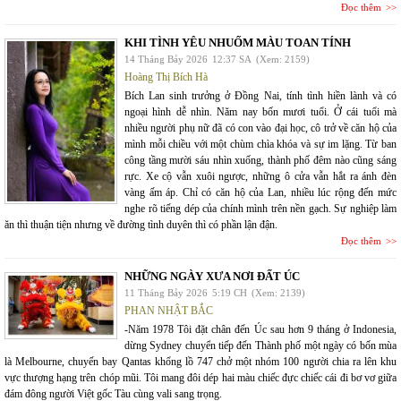
Đọc thêm
KHI TÌNH YÊU NHUỐM MÀU TOAN TÍNH
14 Tháng Bảy 2026
12:37 SA
(Xem: 2159)
Hoàng Thị Bích Hà
Bích Lan sinh trưởng ở Đồng Nai, tính tình hiền lành và có
ngoại hình dễ nhìn. Năm nay bốn mươi tuổi. Ở cái tuổi mà
nhiều người phụ nữ đã có con vào đại học, cô trở về căn hộ của
mình mỗi chiều với một chùm chìa khóa và sự im lặng. Từ ban
công tầng mười sáu nhìn xuống, thành phố đêm nào cũng sáng
rực. Xe cộ vẫn xuôi ngược, những ô cửa vẫn hắt ra ánh đèn
vàng ấm áp. Chỉ có căn hộ của Lan, nhiều lúc rộng đến mức
nghe rõ tiếng dép của chính mình trên nền gạch. Sự nghiệp làm
ăn thì thuận tiện nhưng về đường tình duyên thì có phần lận đận.
Đọc thêm
NHỮNG NGÀY XƯA NƠI ĐẤT ÚC
11 Tháng Bảy 2026
5:19 CH
(Xem: 2139)
PHAN NHẬT BẮC
-Năm 1978 Tôi đặt chân đến Úc sau hơn 9 tháng ở Indonesia,
dừng Sydney chuyển tiếp đến Thành phố một ngày có bốn mùa
là Melbourne, chuyến bay Qantas khổng lồ 747 chở một nhóm 100 người chia ra lên khu
vực thượng hạng trên chóp mũi. Tôi mang đôi dép hai màu chiếc đực chiếc cái đi bơ vơ giữa
đám đông người Việt gốc Tàu cùng vali sang trọng.