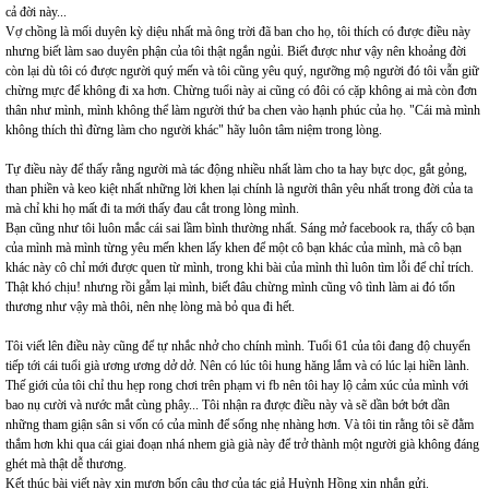
cả đời này...
Vợ chồng là mối duyên kỳ diệu nhất mà ông trời đã ban cho họ, tôi thích có được điều này
nhưng biết làm sao duyên phận của tôi thật ngắn ngủi. Biết được như vậy nên khoảng đời
còn lại dù tôi có được người quý mến và tôi cũng yêu quý, ngưỡng mộ người đó tôi vẫn giữ
chừng mực để không đi xa hơn. Chừng tuổi này ai cũng có đôi có cặp không ai mà còn đơn
thân như mình, mình không thể làm người thứ ba chen vào hạnh phúc của họ. "Cái mà mình
không thích thì đừng làm cho người khác" hãy luôn tâm niệm trong lòng.
Tự điều này để thấy rằng người mà tác động nhiều nhất làm cho ta hay bực dọc, gắt gỏng,
than phiền và keo kiệt nhất những lời khen lại chính là người thân yêu nhất trong đời của ta
mà chỉ khi họ mất đi ta mới thấy đau cắt trong lòng mình.
Bạn cũng như tôi luôn mắc cái sai lầm bình thường nhất. Sáng mở facebook ra, thấy cô bạn
của mình mà mình từng yêu mến khen lấy khen để một cô bạn khác của mình, mà cô bạn
khác này cô chỉ mới được quen từ mình, trong khi bài của mình thì luôn tìm lỗi để chỉ trích.
Thật khó chịu! nhưng rồi gẫm lại mình, biết đâu chừng mình cũng vô tình làm ai đó tổn
thương như vậy mà thôi, nên nhẹ lòng mà bỏ qua đi hết.
Tôi viết lên điều này cũng để tự nhắc nhở cho chính mình. Tuổi 61 của tôi đang độ chuyển
tiếp tới cái tuổi già ương ương dở dở. Nên có lúc tôi hung hăng lắm và có lúc lại hiền lành.
Thế giới của tôi chỉ thu hẹp rong chơi trên phạm vi fb nên tôi hay lộ cảm xúc của mình với
bao nụ cười và nước mắt cùng phây... Tôi nhận ra được điều này và sẽ dần bớt bớt dần
những tham giận sân si vốn có của mình để sống nhẹ nhàng hơn. Và tôi tin rằng tôi sẽ đằm
thắm hơn khi qua cái giai đoạn nhá nhem già già này để trở thành một người già không đáng
ghét mà thật dễ thương.
Kết thúc bài viết này xin mượn bốn câu thơ của tác giả Huỳnh Hồng xin nhắn gửi.