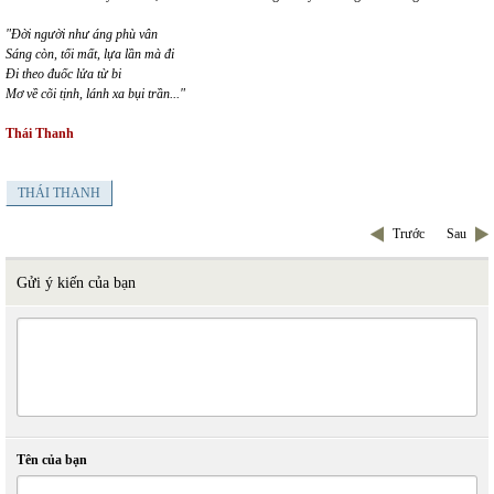
"Đời người như áng phù vân
Sáng còn, tối mất, lựa lần mà đi
Đi theo đuốc lửa từ bi
Mơ về cõi tịnh, lánh xa bụi trần..."
Thái Thanh
THÁI THANH
Trước
Sau
Gửi ý kiến của bạn
Tên của bạn