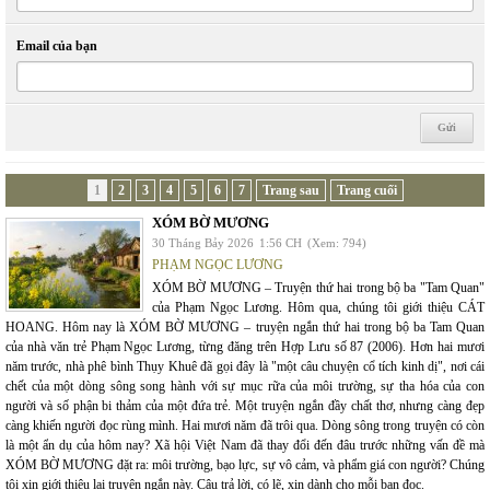
Email của bạn
1
2
3
4
5
6
7
Trang sau
Trang cuối
XÓM BỜ MƯƠNG
30 Tháng Bảy 2026
1:56 CH
(Xem: 794)
PHẠM NGỌC LƯƠNG
XÓM BỜ MƯƠNG – Truyện thứ hai trong bộ ba "Tam Quan"
của Phạm Ngọc Lương. Hôm qua, chúng tôi giới thiệu CÁT
HOANG. Hôm nay là XÓM BỜ MƯƠNG – truyện ngắn thứ hai trong bộ ba Tam Quan
của nhà văn trẻ Phạm Ngọc Lương, từng đăng trên Hợp Lưu số 87 (2006). Hơn hai mươi
năm trước, nhà phê bình Thụy Khuê đã gọi đây là "một câu chuyện cổ tích kinh dị", nơi cái
chết của một dòng sông song hành với sự mục rữa của môi trường, sự tha hóa của con
người và số phận bi thảm của một đứa trẻ. Một truyện ngắn đầy chất thơ, nhưng càng đẹp
càng khiến người đọc rùng mình. Hai mươi năm đã trôi qua. Dòng sông trong truyện có còn
là một ẩn dụ của hôm nay? Xã hội Việt Nam đã thay đổi đến đâu trước những vấn đề mà
XÓM BỜ MƯƠNG đặt ra: môi trường, bạo lực, sự vô cảm, và phẩm giá con người? Chúng
tôi xin giới thiệu lại truyện ngắn này. Câu trả lời, có lẽ, xin dành cho mỗi bạn đọc.