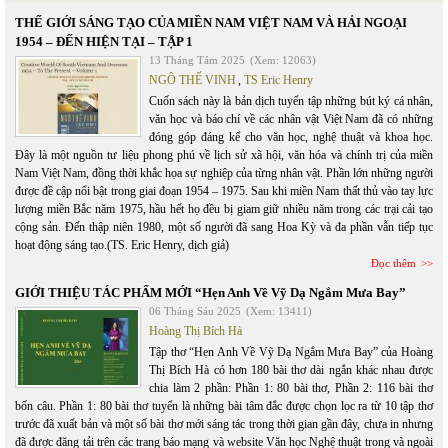
THẾ GIỚI SÁNG TẠO CỦA MIỀN NAM VIỆT NAM VÀ HẢI NGOẠI
1954 – ĐẾN HIỆN TẠI – TẬP 1
13 Tháng Tám 2025
(Xem: 12063)
NGÔ THẾ VINH
,
TS Eric Henry
Cuốn sách này là bản dịch tuyển tập những bút ký cá nhân,
văn học và báo chí về các nhân vật Việt Nam đã có những
đóng góp đáng kể cho văn học, nghệ thuật và khoa học.
Đây là một nguồn tư liệu phong phú về lịch sử xã hội, văn hóa và chính trị của miền
Nam Việt Nam, đồng thời khắc họa sự nghiệp của từng nhân vật. Phần lớn những người
được đề cập nổi bật trong giai đoạn 1954 – 1975. Sau khi miền Nam thất thủ vào tay lực
lượng miền Bắc năm 1975, hầu hết họ đều bị giam giữ nhiều năm trong các trại cải tạo
cộng sản. Đến thập niên 1980, một số người đã sang Hoa Kỳ và đa phần vẫn tiếp tục
hoạt động sáng tạo.(TS. Eric Henry, dịch giả)
Đọc thêm
GIỚI THIỆU TÁC PHẨM MỚI “Hẹn Anh Về Vỹ Dạ Ngắm Mưa Bay”
06 Tháng Sáu 2025
(Xem: 13411)
Hoàng Thị Bích Hà
Tập thơ “Hẹn Anh Về Vỹ Dạ Ngắm Mưa Bay” của Hoàng
Thị Bích Hà có hơn 180 bài thơ dài ngắn khác nhau được
chia làm 2 phần: Phần 1: 80 bài thơ, Phần 2: 116 bài thơ
bốn câu. Phần 1: 80 bài thơ tuyển là những bài tâm đắc được chọn lọc ra từ 10 tập thơ
trước đã xuất bản và một số bài thơ mới sáng tác trong thời gian gần đây, chưa in nhưng
đã được đăng tải trên các trang báo mạng và website Văn học Nghệ thuật trong và ngoài