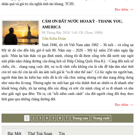
nhân quả và giá trị của nghĩa tình tào khang. TCHL
Đọc thêm
CÁM ƠN ĐẤT NƯỚC HOA KỲ - THANK YOU,
AMERICA
08 Tháng Bảy 2026
5:41 CH
(Xem: 1989)
Trần Kiêm Đoàn
Sinh 1946, tôi rời Việt Nam năm 1982 – 36 tuổi – và sống tại
Mỹ từ đó cho đến bây giờ ở tuổi 80. Năm nay – 2026 – Mỹ kỷ niệm 250 năm ngày lập
quốc. Nhìn lại bản thân và gia đình mình, chúng tôi đã được sống trên đất nước này ngót
một phần năm chặng đường của dòng lịch sử Hiệp Chủng Quốc Hoa Kỳ. / Càng đến tuổi xế
chiều, rồi... chạng vạng cuộc đời, sự ra đi vĩnh viễn không còn là vấn đề bận tâm như thời
còn trẻ mà chỉ còn lại nỗi ám ảnh tuổi già là “ra đi như thế nào”. Có lúc nghe tin người bạn,
người thân làm ăn kiếm bạc triệu đô la tôi vẫn chúc mừng nhưng với tâm trạng dửng dưng
như mùa thu lá rụng. Nhưng nghe tin một bạn già vừa thảnh thơi an nhiên ra đi nhanh như
khuất bóng chiều, tôi lại mừng đến xúc động và ước chi mình cũng sẽ ra đi nhanh và nhẹ
như giấc ngủ qua đêm. Thì ra, cái “nỗi niềm canh cánh” của đời người cũng đổi thay theo
thời gian qua những chặng đường đời.
Đọc thêm
1
2
3
4
5
6
7
Trang sau
Trang cuối
Bài Mới
Thư Toà Soạn
Tin