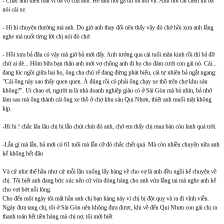
- Chắc anh điên mất vì bà vợ của anh. Hễ anh nói gà thì bả nói vịt. Anh nói cái chén thì bả
nói cái xe.
- Hì hì chuyện thường mà anh. Do giờ anh thay đổi nên thấy vậy đó chớ hồi xưa anh lắng
nghe mà nuốt từng lời chị nói đó chớ.
- Hồi xưa bả đâu có vậy mà giờ bả mới dẩy. Anh tưởng qua cái tuổi mãn kinh rồi thì bả đỡ
chứ ai dè... Hôm bữa bạn thân anh mời vợ chồng anh đi họ cho đám cưới con gái nó. Cái...
đang lúc ngồi giữa hai họ, ông cha chú rể đang đứng phát biểu, cái tự nhiên bả ngắt ngang:
"Cái ông này sao thấy quen quen. À đúng rồi có phải ổng chạy xe thồ trên chợ khu sáu
không?". Ui chao ơi, người ta là nhà doanh nghiệp giàu có ở Sài Gòn mà bả nhìn, bả nhớ
làm sao mà ổng thành cái ông xe thồ ở chợ khu sáu Qui Nhơn, thiệt anh muối mặt không
kịp.
-Hi hi ! chắc lâu lâu chị bị lẫn chút chút đó anh, chớ em thấy chị mua bán còn lanh quá trời.
-Lẫn gì mà lẫn, bả mới có 61 tuổi mà lẫn cỡ đó chắc chết quá. Mà còn nhiều chuyện nữa anh
kể không hết đâu
Và cứ như thế hầu như cứ mỗi lần xuống lấy hàng về cho vợ là anh đều ngồi kể chuyện về
chị. Tôi biết anh đang bức xúc nên cứ vừa đóng hàng cho anh vừa lắng tai mà nghe anh kể
cho vơi bớt nỗi lòng.
Cho đến một ngày tôi mất hẵn anh chị bạn hàng này vì chị bị đột quỵ và ra đi vĩnh viễn.
Ngày đưa tang chị, tôi ở Sài Gòn nên không đưa được, khi về đến Qui Nhơn con gái chị ra
thanh toán hết tiền hàng mà chị nợ, tôi mới biết