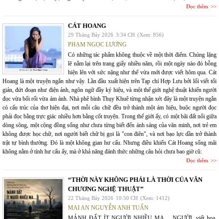
Đọc thêm
CÁT HOANG
29 Tháng Bảy 2026
3:34 CH
(Xem: 856)
PHẠM NGỌC LƯƠNG
Có những tác phẩm không thuộc về một thời điểm. Chúng lặng
lẽ nằm lại trên trang giấy nhiều năm, rồi một ngày nào đó bỗng
hiện lên với sức nặng như thể vừa mới được viết hôm qua. Cát
Hoang là một truyện ngắn như vậy. Lần đầu xuất hiện trên Tạp chí Hợp Lưu bởi lối viết tối
giản, đứt đoạn như điện ảnh, ngôn ngữ đầy ký hiệu, và một thế giới nghệ thuật khiến người
đọc vừa bối rối vừa ám ảnh. Nhà phê bình Thụy Khuê từng nhận xét đây là một truyện ngắn
có cấu trúc của thơ hiện đại, nơi mỗi câu chữ đều trở thành một ám hiệu, buộc người đọc
phải đọc bằng trực giác nhiều hơn bằng cốt truyện. Trong thế giới ấy, có một bãi đất nổi giữa
dòng sông, một cộng đồng sống như chưa từng biết đến ánh sáng của văn minh, nơi trẻ em
không được học chữ, nơi người biết chữ bị gọi là "con điên", và nơi bạo lực dần trở thành
trật tự bình thường. Đó là một không gian hư cấu. Nhưng điều khiến Cát Hoang sống mãi
không nằm ở tính hư cấu ấy, mà ở khả năng đánh thức những câu hỏi chưa bao giờ cũ:
Đọc thêm
“THỜI NÀY KHÔNG PHẢI LÀ THỜI CỦA VĂN
CHƯƠNG NGHỆ THUẬT”
22 Tháng Bảy 2026
10:50 CH
(Xem: 1412)
MAI AN NGUYỄN ANH TUẤN
MẢNH ĐẤT ÍT NGƯỜI NHIỀU MA… NGƯỜI, viết hoa,