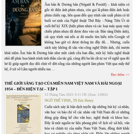
Âm bản & Dương bản (Négatif & Positif) – khái niệm có
gốc từ điện ảnh phim nhựa, còn gọi là phim điện ảnh hoặc
phim chiếu rạp, liên quan đến quy trình sản xuất phim có từ
buổi sơ sinh của Nghệ thuật Thứ Bảy - Nàng Tiên Út từ
cuối thế kỷ XIX (hiện phim nhựa và các loại máy quay máy
chiếu phim nhựa đã được đưa vào các Bảo tàng Điện ảnh),
cái quy trình mà nếu ai đó muốn tìm hiểu trên Google sẽ
không bao giờ có được thông tin đầy đủ… Nhưng, cuốn
sách này không đi sâu vào công nghệ Điện ảnh, chỉ mượn
khái niệm Âm bản & Dương bản như một cánh cửa ban đầu, một ký hiệu nghệ thuật
nhỏ để phác họa hành trình tinh thần của tác giả, cùng đôi ba lát cắt tự sự về nghề qua đó
hé lộ giúp người đọc đôi chút về đời sống của những người làm phim Việt qua mấy thế
hệ, ở xứ sở Lắm người nhiều ma …
Đọc thêm
THẾ GIỚI SÁNG TẠO CỦA MIỀN NAM VIỆT NAM VÀ HẢI NGOẠI
1954 – ĐẾN HIỆN TẠI – TẬP 1
13 Tháng Tám 2025
9:11 CH
(Xem: 12063)
NGÔ THẾ VINH
,
TS Eric Henry
Cuốn sách này là bản dịch tuyển tập những bút ký cá nhân,
văn học và báo chí về các nhân vật Việt Nam đã có những
đóng góp đáng kể cho văn học, nghệ thuật và khoa học.
Đây là một nguồn tư liệu phong phú về lịch sử xã hội, văn
hóa và chính trị của miền Nam Việt Nam, đồng thời khắc
họa sự nghiệp của từng nhân vật. Phần lớn những người