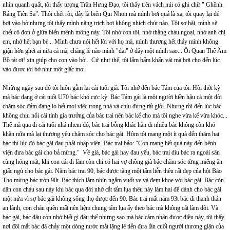
nhìn quanh quất, tôi thấy tượng Trần Hưng Đạo, tôi thấy trên vách núi có ghi chữ " Ghềnh
Ráng Tiên Sa". Thôi chết rồi, đây là biển Qui Nhơn mà mình bơi quá là xa, tôi quay lại để
bơi vào bờ nhưng tôi thấy mình nặng trịch bơi không nhích chút nào. Tôi sợ hãi, mình sẽ
chết cô đơn ở giữa biển mênh mông này. Tôi nhớ con tôi, nhớ thằng cháu ngoại, nhớ anh chị
em, nhớ hết bạn bè... Mình chưa nói hết lời với họ mà, mình thương hết thảy mình không
giận hờn ghét ai nữa cả mà, chẳng lẽ nào mình "đai" ở đây một mình sao... Ôi Quan Thế Âm
Bồ tát ơi! xin giúp cho con vào bờ... Cứ như thế, tôi lẩm bẩm khấn vái mà bơi cho đến lúc
vào được tới bờ như một giấc mơ.
Những ngày sau đó tôi luôn gẫm lại cái tuổi già. Tôi nhớ đến bác Tám của tôi. Hồi thời kỳ
mà bác đang ở cái tuổi U70 bác khó cực kỳ. Bác Tám gái là một người hiền hậu cả một đời
chăm sóc đảm đang lo hết mọi việc trong nhà và chịu đựng rất giỏi. Nhưng rồi đến lúc bác
không chịu nổi cái tính gia trưởng của bác trai nên bác kể cho má tôi nghe vừa kể vừa khóc...
Thế mà qua đi cái tuổi nhá nhem đó, bác trai bỗng khác hẵn đi nhiều bác không còn khó
khăn nữa mà lại thương yêu chăm sóc cho bác gái. Hôm tôi mang một ít quà đến thăm hai
bác thì lúc đó bác gái đau phải nhập viện. Bác trai bảo: "Con mang hết quà này đến bệnh
viện đưa bác gái cho bả mừng." Về già, bác gái hay đau yếu, bác trai dìu bác ra ngoài sân
cùng hóng mát, khi con cái đi làm còn chỉ có hai vợ chồng già bác chăm sóc từng miếng ăn
giấc ngủ cho bác gái. Năm bác trai 90, bác được tặng một tấm liễn thêu rất đẹp của hội Bảo
Thọ mừng bác tròn 90t. Bác thích lắm nhìn ngắm vuốt ve và đem khoe với bác gái. Bác còn
dặn con cháu sau này khi bác qua đời nhớ cắt tấm lụa thêu này làm hai để dành cho bác gái
một nửa vì sợ bác gái không sống thọ được đến 90. Bác trai mất năm 93t bác đi thanh thản
an lành, con cháu quên mất nên liệm chung tấm lụa ấy theo bác mà không cắt làm đôi. Và
bác gái, bác đâu còn nhớ biết gì đâu thế nhưng sao mà bác cảm nhận được điều này, tôi thấy
nơi đôi mắt bác đã chảy một dòng nước mắt lặng lẽ tiễn đưa lần cuối người thương giận của