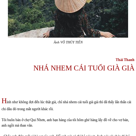
Ành VÕ THỦY TIÊN
Thái Thanh
NHÁ NHEM CÁI TUỔI GIÀ GIÀ
H
ình như không đợi đến lúc thật già, chỉ nhá nhem cái tuổi già già thì đã thấy lẩn thẩn cái
chi đâu đó trong mắt người khác rồi.
Tôi buôn bán ở chợ Qui Nhơn, anh bạn hàng của tôi hôm ghé hàng lấy đồ về cho vợ bán,
anh ngồi mà than vãn.