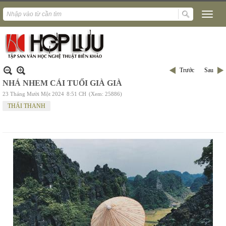
Trước
Sau
NHÁ NHEM CÁI TUỔI GIÀ GIÀ
23 Tháng Mười Một 2024
8:51 CH
(Xem: 25886)
THÁI THANH