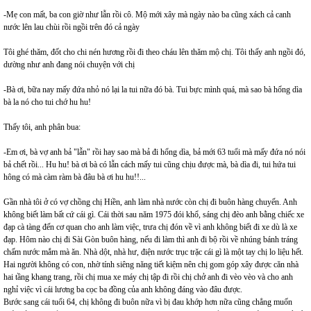
-Mẹ con mất, ba con giờ như lẫn rồi cô. Mộ mới xây mà ngày nào ba cũng xách cả canh
nước lên lau chùi rồi ngồi trên đó cả ngày
Tôi ghé thăm, đốt cho chi nén hương rồi đi theo cháu lên thăm mộ chị. Tôi thấy anh ngồi đó,
dường như anh đang nói chuyện với chị
-Bà ơi, bữa nay mấy đứa nhỏ nó lại la tui nữa đó bà. Tui bực mình quá, mà sao bà hổng dìa
bà la nó cho tui chớ hu hu!
Thấy tôi, anh phân bua:
-Em ơi, bà vợ anh bả "lẫn" rồi hay sao mà bả đi hổng dìa, bả mới 63 tuổi mà mấy đứa nó nói
bả chết rồi... Hu hu! bà ơi bà có lẫn cách mấy tui cũng chịu được mà, bà dìa đi, tui hứa tui
hông có mà càm ràm bà đâu bà ơi hu hu!!...
Gần nhà tôi ở có vợ chồng chị Hiền, anh làm nhà nước còn chị đi buôn hàng chuyến. Anh
không biết làm bất cứ cái gì. Cái thời sau năm 1975 đói khổ, sáng chị đèo anh bằng chiếc xe
đạp cà tàng đến cơ quan cho anh làm việc, trưa chị đón về vì anh không biết đi xe dù là xe
đạp. Hôm nào chị đi Sài Gòn buôn hàng, nếu đi làm thì anh đi bộ rồi về nhúng bánh tráng
chấm nước mắm mà ăn. Nhà dột, nhà hư, điện nước trục trặc cái gì là một tay chị lo liệu hết.
Hai người không có con, nhờ tính siêng năng tiết kiệm nên chị gom góp xây được căn nhà
hai tầng khang trang, rồi chị mua xe máy chị tập đi rồi chị chở anh đi vèo vèo và cho anh
nghỉ việc vì cái lương ba cọc ba đồng của anh không đáng vào đâu được.
Bước sang cái tuổi 64, chị không đi buôn nữa vì bị đau khớp hơn nữa cũng chẳng muốn