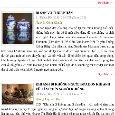
Đọc thêm
DI SẢN VÔ THỪA NHẬN
11 Tháng Bảy 2026
2:04 CH
(Xem: 2031)
Nguyễn Công Khanh
Di sản ngàn đời của ông cha để lại mà mình không biết đến,
không biết quý, thì đó là một điều đáng để cho chúng ta phải
suy nghĩ! Cuộc triển lãm Vietnamese Ceramic: A Separate
Tradition (Tạm dịch là Đồ Gốm Việt Nam: Một Truyền Thống
Riêng Biệt), của viện bảo tàng Seattle Art Museum được trưng
bày trong từ những năm qua, vẫn còn để lại một số đồ cổ Việt Nam tiêu biểu. Tôi đã tham
dự để giúp một số việc chuyển ngữ và một vài vấn đề tổ chức liên quan đến cộng đồng.
Chính trong dịp này, tôi có cơ hội tìm hiểu thêm về các viện bảo tàng và nhất là có dịp nghiên
cứu về đồ gốm Việt Nam mà trong bao nhiêu thế kỷ qua đã bị chính người Việt đặt vào một
địa vị quá thấp kém, khiến ít người ngó ngàng đến.
Đọc thêm
KHI ANH ĐI KHÔNG NGƯỜI ĐƯA ĐÓN KHI ANH
VỀ TÁM CHÍN NGƯỜI KHIÊNG
08 Tháng Bảy 2026
7:19 CH
(Xem: 2379)
Hoàng Thị Bích Hà
LTS: "Khi anh đi không người đưa đón – Khi anh về tám chín
người khiêng" là một truyện ngắn lay động về sự phản bội, sự trả giá và lòng vị tha. Không
lên án gay gắt, nhà văn Hoàng Thị Bích Hà để chính số phận nhân vật cất lên bài học về