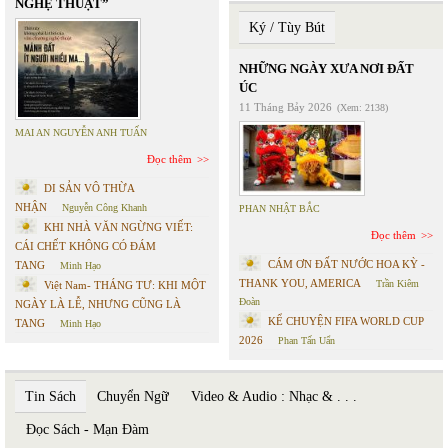
NGHỆ THUẬT”
Ký / Tùy Bút
NHỮNG NGÀY XƯA NƠI ĐẤT
ÚC
11 Tháng Bảy 2026
(Xem: 2138)
MAI AN NGUYỄN ANH TUẤN
Đọc thêm
DI SẢN VÔ THỪA
NHẬN
Nguyễn Công Khanh
PHAN NHẬT BẮC
KHI NHÀ VĂN NGỪNG VIẾT:
Đọc thêm
CÁI CHẾT KHÔNG CÓ ĐÁM
CÁM ƠN ĐẤT NƯỚC HOA KỲ -
TANG
Minh Hạo
THANK YOU, AMERICA
Trần Kiêm
Việt Nam- THÁNG TƯ: KHI MỘT
Đoàn
NGÀY LÀ LỄ, NHƯNG CŨNG LÀ
KỂ CHUYỆN FIFA WORLD CUP
TANG
Minh Hạo
2026
Phan Tấn Uẩn
Tin Sách
Chuyển Ngữ
Video & Audio : Nhạc & . . .
Đọc Sách - Mạn Đàm