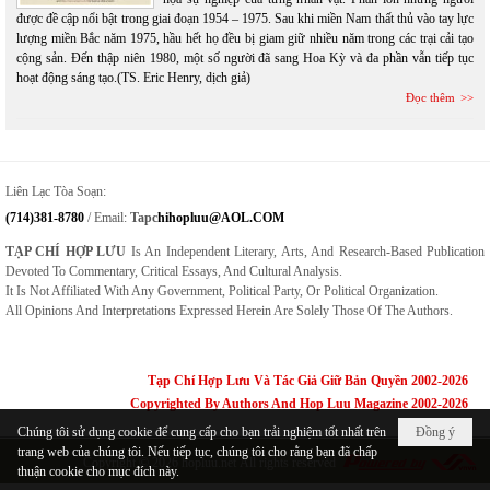
được đề cập nổi bật trong giai đoạn 1954 – 1975. Sau khi miền Nam thất thủ vào tay lực
lượng miền Bắc năm 1975, hầu hết họ đều bị giam giữ nhiều năm trong các trại cải tạo
cộng sản. Đến thập niên 1980, một số người đã sang Hoa Kỳ và đa phần vẫn tiếp tục
hoạt động sáng tạo.(TS. Eric Henry, dịch giả)
Đọc thêm
Liên Lạc Tòa Soạn:
(714)381-8780
/ Email:
Tapc
Hihopluu@AOL.COM
TẠP CHÍ HỢP LƯU
Is An Independent Literary, Arts, And Research-Based Publication
Devoted To Commentary, Critical Essays, And Cultural Analysis.
It Is Not Affiliated With Any Government, Political Party, Or Political Organization.
All Opinions And Interpretations Expressed Herein Are Solely Those Of The Authors.
Tạp Chí Hợp Lưu Và Tác Giả Giữ Bản Quyền 2002-2026
Copyrighted By Authors And Hop Luu Magazine 2002-2026
Chúng tôi sử dụng cookie để cung cấp cho bạn trải nghiệm tốt nhất trên
Đồng ý
trang web của chúng tôi. Nếu tiếp tục, chúng tôi cho rằng bạn đã chấp
Copyright © 2026
hopluu.net
All rights reserved
thuận cookie cho mục đích này.