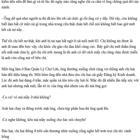
kiếm tiền nữa để làm gì và từ lúc đó ngày nào cũng nghe chị ca cẩm vì ông chồng quá dở của
mình:
- Ổng dở quá như người ta thì đã leo lên tới cái chức gì rồi ổng cứ y dẩy. Đã vậy, còn không
biết làm bất cứ một cái gì trong nhà trong cửa thật chán hết chỗ nói không biết bao giờ mới
hết cái nợ nầy...
Thế rồi chị hết nợ thật, khi anh bị tai nạn bất ngờ ở cái tuổi mới 65. Chị không tin được là
anh đi mau đến bực vậy, chị khóc chị gào chị đau khổ cùng cực. Bây giờ chị mới thấm lòng
nỗi mất mát chia ly, giờ chị chỉ ước mong là dù anh có dở cách mấy chị cũng chịu được miễn
là anh còn sống mà về bên chị.
Một ông làm ở Ban Quản Lý Chợ Lớn, ông thường xuống chơi cùng vợ chồng anh chị hai
bán đối diện hàng tôi. Một hôm ông đến nhà đưa cho chị hai cái giấy Đăng ký Kinh doanh.
Lúc đó anh hai đang ở trần, mặc quần xà lỏn trèo cây hái ổi. Mặc dù đã nhiều lần tiếp xúc với
anh hai nhưng mắt mũi, lẫn trí óc của ông nhá nhem sao đó mà ông gọi:
-Cu cu! có má mầy ở nhà không?
Anh hai chạy ra đứng trước mặt ông, chưa kịp phân bua thì ông quát lên.
-Có nghe không, kêu má mầy xuống cho bác nói chuyện!
Báo hại, chị hai đứng ở trên sân thượng nhìn xuống cổng nghe hết trơn trọi chị tức cành
hông