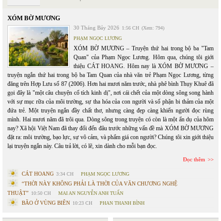
XÓM BỜ MƯƠNG
30 Tháng Bảy 2026
1:56 CH
(Xem: 794)
PHẠM NGỌC LƯƠNG
XÓM BỜ MƯƠNG – Truyện thứ hai trong bộ ba "Tam
Quan" của Phạm Ngọc Lương. Hôm qua, chúng tôi giới
thiệu CÁT HOANG. Hôm nay là XÓM BỜ MƯƠNG –
truyện ngắn thứ hai trong bộ ba Tam Quan của nhà văn trẻ Phạm Ngọc Lương, từng
đăng trên Hợp Lưu số 87 (2006). Hơn hai mươi năm trước, nhà phê bình Thụy Khuê đã
gọi đây là "một câu chuyện cổ tích kinh dị", nơi cái chết của một dòng sông song hành
với sự mục rữa của môi trường, sự tha hóa của con người và số phận bi thảm của một
đứa trẻ. Một truyện ngắn đầy chất thơ, nhưng càng đẹp càng khiến người đọc rùng
mình. Hai mươi năm đã trôi qua. Dòng sông trong truyện có còn là một ẩn dụ của hôm
nay? Xã hội Việt Nam đã thay đổi đến đâu trước những vấn đề mà XÓM BỜ MƯƠNG
đặt ra: môi trường, bạo lực, sự vô cảm, và phẩm giá con người? Chúng tôi xin giới thiệu
lại truyện ngắn này. Câu trả lời, có lẽ, xin dành cho mỗi bạn đọc.
Đọc thêm
CÁT HOANG
3:34 CH
PHẠM NGỌC LƯƠNG
“THỜI NÀY KHÔNG PHẢI LÀ THỜI CỦA VĂN CHƯƠNG NGHỆ
THUẬT”
10:50 CH
MAI AN NGUYỄN ANH TUẤN
BÃO Ở VÙNG BIÊN
10:23 CH
PHAN THANH BÌNH