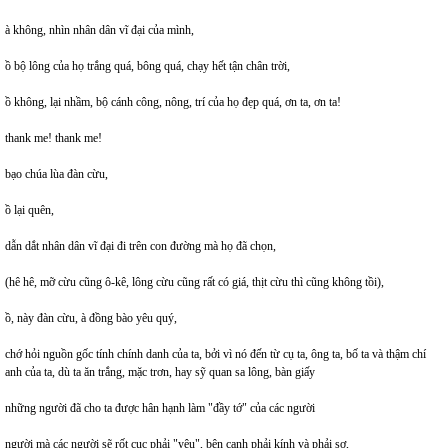
à không, nhìn nhân dân vĩ đại của mình,
ồ bộ lông của họ trắng quá, bông quá, chạy hết tận chân trời,
ồ không, lại nhầm, bộ cánh công, nông, trí của họ đẹp quá, ơn ta, ơn ta!
thank me! thank me!
bạo chúa lùa đàn cừu,
ồ lại quên,
dẫn dắt nhân dân vĩ đại đi trên con đường mà họ đã chọn,
(hê hê, mỡ cừu cũng ô-kê, lông cừu cũng rất có giá, thịt cừu thì cũng không tồi),
ồ, này đàn cừu, à đồng bào yêu quý,
chớ hỏi nguồn gốc tính chính danh của ta, bởi vì nó đến từ cụ ta, ông ta, bố ta và thậm chí
anh của ta, dù ta ăn trắng, mặc trơn, hay sỹ quan sa lông, bàn giấy
những người đã cho ta được hân hạnh làm "đầy tớ" của các người
người mà các người sẽ rốt cục phải "yêu", bên cạnh phải kính và phải sợ,