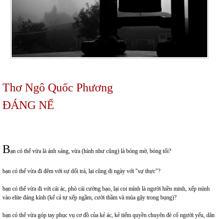
Thơ Ngô Quốc Phương
ĐÁNG NỂ
B
ạn có thể vừa là ánh sáng, vừa (hình như cũng) là bóng mờ, bóng tối?
bạn có thể vừa đi đêm với sự dối trá, lại cũng đi ngày với "sự thực"?
bạn có thể vừa đi với cái ác, phò cái cường bạo, lại coi mình là người hiền minh, xếp mình
vào elite đáng kính (kể cả tự xếp ngầm, cười thầm và múa gậy trong bụng)?
bạn có thể vừa góp tay phục vụ cơ đồ của kẻ ác, kẻ tiếm quyền chuyên đè cổ người yếu, dân