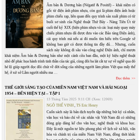
Âm bản & Dương bản (Négatif & Positif) – khái niệm có
gốc từ điện ảnh phim nhựa, còn gọi là phim điện ảnh hoặc
phim chiếu rạp, liên quan đến quy trình sản xuất phim có từ
buổi sơ sinh của Nghệ thuật Thứ Bảy - Nàng Tiên Út từ
cuối thế kỷ XIX (hiện phim nhựa và các loại máy quay máy
chiếu phim nhựa đã được đưa vào các Bảo tàng Điện ảnh),
cái quy trình mà nếu ai đó muốn tìm hiểu trên Google sẽ
không bao giờ có được thông tin đầy đủ… Nhưng, cuốn
sách này không đi sâu vào công nghệ Điện ảnh, chỉ mượn
khái niệm Âm bản & Dương bản như một cánh cửa ban đầu, một ký hiệu nghệ thuật
nhỏ để phác họa hành trình tinh thần của tác giả, cùng đôi ba lát cắt tự sự về nghề qua đó
hé lộ giúp người đọc đôi chút về đời sống của những người làm phim Việt qua mấy thế
hệ, ở xứ sở Lắm người nhiều ma …
Đọc thêm
THẾ GIỚI SÁNG TẠO CỦA MIỀN NAM VIỆT NAM VÀ HẢI NGOẠI
1954 – ĐẾN HIỆN TẠI – TẬP 1
13 Tháng Tám 2025
9:11 CH
(Xem: 12069)
NGÔ THẾ VINH
,
TS Eric Henry
Cuốn sách này là bản dịch tuyển tập những bút ký cá nhân,
văn học và báo chí về các nhân vật Việt Nam đã có những
đóng góp đáng kể cho văn học, nghệ thuật và khoa học.
Đây là một nguồn tư liệu phong phú về lịch sử xã hội, văn
hóa và chính trị của miền Nam Việt Nam, đồng thời khắc