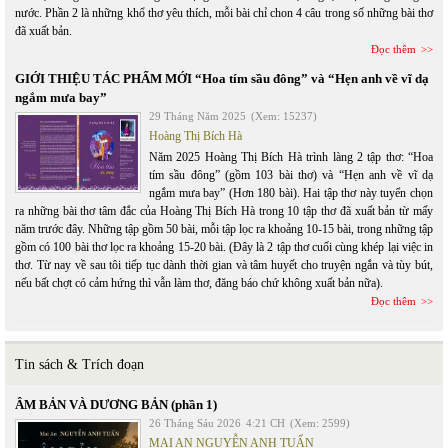
nước. Phần 2 là những khổ thơ yêu thích, mỗi bài chỉ chon 4 câu trong số những bài thơ
đã xuất bản.
Đọc thêm
GIỚI THIỆU TÁC PHẨM MỚI “Hoa tím sầu đông” và “Hẹn anh về vĩ dạ
ngắm mưa bay”
29 Tháng Năm 2025
(Xem: 15237)
Hoàng Thị Bích Hà
Năm 2025 Hoàng Thị Bích Hà trình làng 2 tập thơ: “Hoa
tím sầu đông” (gồm 103 bài thơ) và “Hẹn anh về vĩ dạ
ngắm mưa bay” (Hơn 180 bài). Hai tập thơ này tuyển chọn
ra những bài thơ tâm đắc của Hoàng Thị Bích Hà trong 10 tập thơ đã xuất bản từ mấy
năm trước đây. Những tập gồm 50 bài, mỗi tập lọc ra khoảng 10-15 bài, trong những tập
gồm có 100 bài thơ lọc ra khoảng 15-20 bài. (Đây là 2 tập thơ cuối cùng khép lại việc in
thơ. Từ nay về sau tôi tiếp tục dành thời gian và tâm huyết cho truyện ngắn và tùy bút,
nếu bất chợt có cảm hứng thì vẫn làm thơ, đăng báo chứ không xuất bản nữa).
Đọc thêm
Tin sách & Trích đoạn
ÂM BẢN VÀ DƯƠNG BẢN (phần 1)
26 Tháng Sáu 2026
4:21 CH
(Xem: 2599)
MAI AN NGUYỄN ANH TUẤN