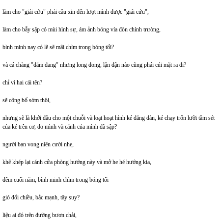
làm cho "giải cứu" phải cầu xin đến lượt mình được "giải cứu",
làm cho bẫy sập có mùi hình sự, ám ảnh bóng vía đòn chính trường,
bình minh nay có lẽ sẽ mãi chìm trong bóng tối?
và cả chàng "đảm đang" nhưng long đong, lận đận nào cũng phải cúi mặt ra đi?
chỉ vì hai cái tên?
sẽ công bố sớm thôi,
nhưng sẽ là khởi đầu cho một chuỗi và loạt hoạt hình kẻ đăng đàn, kẻ chạy trốn lưỡi tầm sét
của kẻ trên cơ, do mình và cánh của mình đã sập?
người bạn vong niên cười nhẹ,
khẽ khép lại cánh cửa phòng hướng này và mở he hé hướng kia,
đêm cuối năm, bình minh chìm trong bóng tối
gió đổi chiều, bắc mạnh, tây suy?
liệu ai đó trên đường bươn chải,