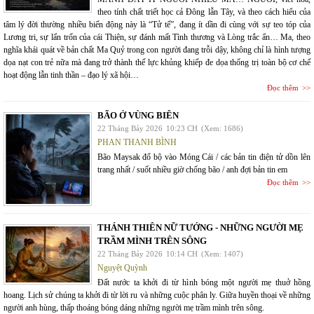
theo tính chất triết học cả Đông lẫn Tây, và theo cách hiểu của
tâm lý đời thường nhiều biến động này là “Tử tế”, đang ít dần đi cùng với sự teo tóp của
Lương tri, sự lẩn trốn của cái Thiện, sự đánh mất Tình thương và Lòng trắc ẩn… Ma, theo
nghĩa khái quát về bản chất Ma Quỷ trong con người đang trỗi dậy, không chỉ là hình tượng
dọa nạt con trẻ nữa mà đang trở thành thế lực khủng khiếp đe dọa thống trị toàn bộ cơ chế
hoạt động lẫn tinh thần – đạo lý xã hội…
Đọc thêm
BÃO Ở VÙNG BIÊN
22 Tháng Bảy 2026
10:23 CH
(Xem: 1686)
PHAN THANH BÌNH
Bão Maysak đổ bộ vào Móng Cái / các bản tin điện tử dồn lên
trang nhất / suốt nhiều giờ chống bão / anh đợi bản tin em
Đọc thêm
THÁNH THIÊN NỮ TƯỚNG - NHỮNG NGƯỜI MẸ
TRẦM MÌNH TRÊN SÔNG
22 Tháng Bảy 2026
10:14 CH
(Xem: 1407)
Nguyệt Quỳnh
Đất nước ta khởi đi từ hình bóng một người mẹ thuở hồng
hoang. Lịch sử chúng ta khởi đi từ lời ru và những cuộc phân ly. Giữa huyền thoại về những
người anh hùng, thấp thoáng bóng dáng những người mẹ trầm mình trên sông.