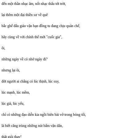
đến một thần nhạc âm, nốt nhạc thấu tới trời,
lại thêm một đại thiền sư về quê
bắc ghế đẩu giáo vận bạn đồng tu đang chịu quản chế,
hãy cùng về với chính thể mới "cuốc gia",
ôi,
những ngày về có nhớ ngày đi?
nhưng lại ôi,
đời người ai chẳng có lúc thịnh, lúc suy,
lúc mạnh, lúc mềm,
lúc già, lúc yếu,
chỉ có những đạo diễn kia ngồi biên bài vở trong bóng tối,
là biết căng trùng những nút bấm vận dân,
thật giỏi thay!