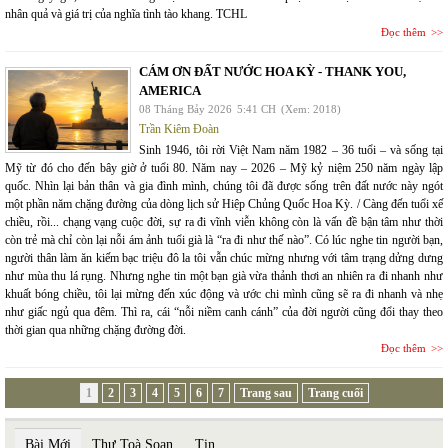
nhân quả và giá trị của nghĩa tình tào khang. TCHL
Đọc thêm
CÁM ƠN ĐẤT NƯỚC HOA KỲ - THANK YOU,
AMERICA
08 Tháng Bảy 2026
5:41 CH
(Xem: 2018)
Trần Kiêm Đoàn
Sinh 1946, tôi rời Việt Nam năm 1982 – 36 tuổi – và sống tại
Mỹ từ đó cho đến bây giờ ở tuổi 80. Năm nay – 2026 – Mỹ kỷ niệm 250 năm ngày lập
quốc. Nhìn lại bản thân và gia đình mình, chúng tôi đã được sống trên đất nước này ngót
một phần năm chặng đường của dòng lịch sử Hiệp Chủng Quốc Hoa Kỳ. / Càng đến tuổi xế
chiều, rồi... chạng vạng cuộc đời, sự ra đi vĩnh viễn không còn là vấn đề bận tâm như thời
còn trẻ mà chỉ còn lại nỗi ám ảnh tuổi già là “ra đi như thế nào”. Có lúc nghe tin người bạn,
người thân làm ăn kiếm bạc triệu đô la tôi vẫn chúc mừng nhưng với tâm trạng dửng dưng
như mùa thu lá rụng. Nhưng nghe tin một bạn già vừa thảnh thơi an nhiên ra đi nhanh như
khuất bóng chiều, tôi lại mừng đến xúc động và ước chi mình cũng sẽ ra đi nhanh và nhẹ
như giấc ngủ qua đêm. Thì ra, cái “nỗi niềm canh cánh” của đời người cũng đổi thay theo
thời gian qua những chặng đường đời.
Đọc thêm
1
2
3
4
5
6
7
Trang sau
Trang cuối
Bài Mới
Thư Toà Soạn
Tin