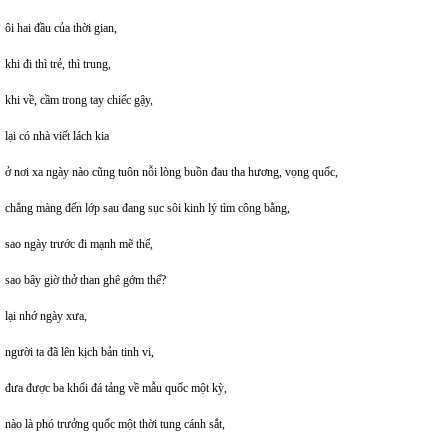
ôi hai đầu của thời gian,
khi đi thì trẻ, thì trung,
khi về, cầm trong tay chiếc gậy,
lại có nhà viết lách kia
ở nơi xa ngày nào cũng tuôn nỗi lòng buồn đau tha hương, vọng quốc,
chẳng màng đến lớp sau đang sục sôi kinh lý tìm công bằng,
sao ngày trước đi mạnh mẽ thế,
sao bây giờ thở than ghê gớm thế?
lại nhớ ngày xưa,
người ta đã lên kịch bản tinh vi,
đưa được ba khối đá tảng về mẫu quốc một kỳ,
nào là phó trưởng quốc một thời tung cánh sắt,