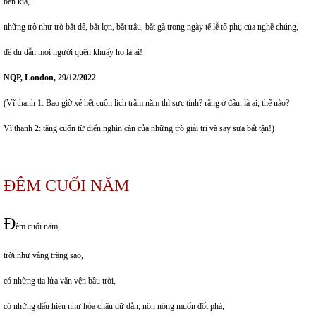
bên kia,
những trò như trò bắt dê, bắt lợn, bắt trâu, bắt gà trong ngày tế lễ tổ phụ của nghề chúng,
để dụ dẫn mọi người quên khuấy họ là ai!
NQP, London, 29/12/2022
(Vĩ thanh 1: Bao giờ xé hết cuốn lịch trăm năm thì sực tỉnh? rằng ở đâu, là ai, thế nào?
Vĩ thanh 2: tặng cuốn từ điển nghìn cân của những trò giải trí và say sưa bất tận!)
ĐÊM CUỐI NĂM
Đ
êm cuối năm,
trời như vắng trăng sao,
có những tia lửa vằn vện bầu trời,
có những dấu hiệu như hỏa châu dữ dằn, nôn nóng muốn đốt phá,