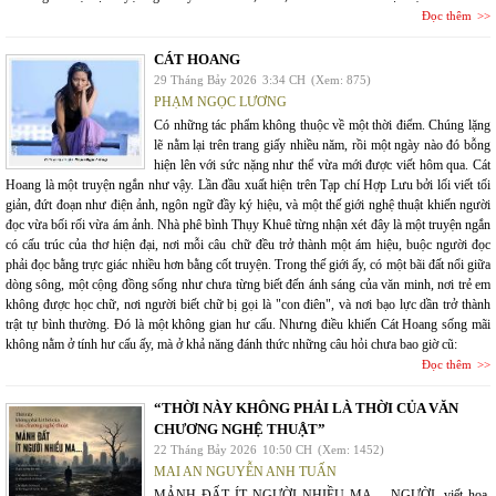
Đọc thêm
CÁT HOANG
29 Tháng Bảy 2026
3:34 CH
(Xem: 875)
PHẠM NGỌC LƯƠNG
Có những tác phẩm không thuộc về một thời điểm. Chúng lặng
lẽ nằm lại trên trang giấy nhiều năm, rồi một ngày nào đó bỗng
hiện lên với sức nặng như thể vừa mới được viết hôm qua. Cát
Hoang là một truyện ngắn như vậy. Lần đầu xuất hiện trên Tạp chí Hợp Lưu bởi lối viết tối
giản, đứt đoạn như điện ảnh, ngôn ngữ đầy ký hiệu, và một thế giới nghệ thuật khiến người
đọc vừa bối rối vừa ám ảnh. Nhà phê bình Thụy Khuê từng nhận xét đây là một truyện ngắn
có cấu trúc của thơ hiện đại, nơi mỗi câu chữ đều trở thành một ám hiệu, buộc người đọc
phải đọc bằng trực giác nhiều hơn bằng cốt truyện. Trong thế giới ấy, có một bãi đất nổi giữa
dòng sông, một cộng đồng sống như chưa từng biết đến ánh sáng của văn minh, nơi trẻ em
không được học chữ, nơi người biết chữ bị gọi là "con điên", và nơi bạo lực dần trở thành
trật tự bình thường. Đó là một không gian hư cấu. Nhưng điều khiến Cát Hoang sống mãi
không nằm ở tính hư cấu ấy, mà ở khả năng đánh thức những câu hỏi chưa bao giờ cũ:
Đọc thêm
“THỜI NÀY KHÔNG PHẢI LÀ THỜI CỦA VĂN
CHƯƠNG NGHỆ THUẬT”
22 Tháng Bảy 2026
10:50 CH
(Xem: 1452)
MAI AN NGUYỄN ANH TUẤN
MẢNH ĐẤT ÍT NGƯỜI NHIỀU MA… NGƯỜI, viết hoa,