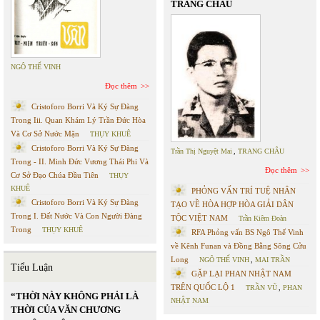
TRANG CHÂU
NGÔ THẾ VINH
Đọc thêm
Cristoforo Borri Và Ký Sự Đàng
Trong Iii. Quan Khám Lý Trần Đức Hòa
Và Cơ Sở Nước Mặn
THỤY KHUÊ
Cristoforo Borri Và Ký Sự Đàng
Trần Thị Nguyệt Mai
,
TRANG CHÂU
Trong - II. Minh Đức Vương Thái Phi Và
Đọc thêm
Cơ Sở Đạo Chúa Đầu Tiên
THỤY
KHUÊ
PHỎNG VẤN TRÍ TUỆ NHÂN
Cristoforo Borri Và Ký Sự Đàng
TẠO VỀ HÒA HỢP HÒA GIẢI DÂN
Trong I. Đất Nước Và Con Người Đàng
TỘC VIỆT NAM
Trần Kiêm Đoàn
Trong
THỤY KHUÊ
RFA Phỏng vấn BS Ngô Thế Vinh
về Kênh Funan và Đồng Bằng Sông Cửu
Long
NGÔ THẾ VINH
,
MAI TRẦN
Tiểu Luận
GẶP LẠI PHAN NHẬT NAM
TRÊN QUỐC LỘ 1
TRẦN VŨ
,
PHAN
“THỜI NÀY KHÔNG PHẢI LÀ
NHẬT NAM
THỜI CỦA VĂN CHƯƠNG