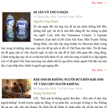
Đọc thêm
DI SẢN VÔ THỪA NHẬN
11 Tháng Bảy 2026
2:04 CH
(Xem: 2053)
Nguyễn Công Khanh
Di sản ngàn đời của ông cha để lại mà mình không biết đến,
không biết quý, thì đó là một điều đáng để cho chúng ta phải
suy nghĩ! Cuộc triển lãm Vietnamese Ceramic: A Separate
Tradition (Tạm dịch là Đồ Gốm Việt Nam: Một Truyền Thống
Riêng Biệt), của viện bảo tàng Seattle Art Museum được trưng
bày trong từ những năm qua, vẫn còn để lại một số đồ cổ Việt Nam tiêu biểu. Tôi đã tham
dự để giúp một số việc chuyển ngữ và một vài vấn đề tổ chức liên quan đến cộng đồng.
Chính trong dịp này, tôi có cơ hội tìm hiểu thêm về các viện bảo tàng và nhất là có dịp nghiên
cứu về đồ gốm Việt Nam mà trong bao nhiêu thế kỷ qua đã bị chính người Việt đặt vào một
địa vị quá thấp kém, khiến ít người ngó ngàng đến.
Đọc thêm
KHI ANH ĐI KHÔNG NGƯỜI ĐƯA ĐÓN KHI ANH
VỀ TÁM CHÍN NGƯỜI KHIÊNG
08 Tháng Bảy 2026
7:19 CH
(Xem: 2414)
Hoàng Thị Bích Hà
LTS: "Khi anh đi không người đưa đón – Khi anh về tám chín
người khiêng" là một truyện ngắn lay động về sự phản bội, sự trả giá và lòng vị tha. Không
lên án gay gắt, nhà văn Hoàng Thị Bích Hà để chính số phận nhân vật cất lên bài học về