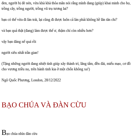
đen, người bị đè nén, vừa khà khà thỏa mãn nói rằng mình đang (giúp) khai minh cho họ,
trồng cây, trồng người, trồng vũ trụ tương lai?
bạn có thể vừa đi làn trái, lại cũng đi được luôn cả làn phải không hề lăn tăn chi?
và bạn quả thật (đang) làm được thế ư, thậm chí còn nhiều hơn?
vậy bạn đáng nể quá rồi
người siêu nhất trần gian!
(Tặng những người đang nhiệt tình giúp xây thành trì, lăng tẩm, đền đài, miếu mạo, cơ đồ
cho vương triều nọ, trên hành tinh kia ở một chốn không xa!)
Ngô Quốc Phương, London, 28/12/2022
BẠO CHÚA VÀ ĐÀN CỪU
B
ạo chúa nhìn đàn cừu