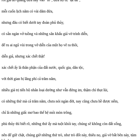
rồi giả đò quăng đứa này vào "lò", đứa nọ bị "tạt tai",
mỗi cuốn lịch năm có vài dăm đứa,
nhưng đâu có biết dưới tay đoàn phủ thủy,
có sẵn ngàn vở tuồng và những sân khấu giả vờ trình diễn,
để ru ai ngủ vùi trong vở diễn của một họ vẽ ra thôi,
diễn giả, nhưng xác chết thật!
xác chết ấy là thân phận của đất nước, quốc gia, dân tộc,
với thời gian bị lãng phí cả trăm năm,
nhiều giá trị tiến bộ nhân loại dường như vẫn đứng im, thậm chí thụt lùi,
có những thứ mà cả trăm năm, chưa nói ngàn đời, nay cũng chưa hề được nếm,
chỉ là những giấc mơ bao thế hệ mỏi mòn trông,
phù thủy thì biết rõ, những thứ ấy mà tuột khỏi tay, chúng sẽ không còn đất sống,
nên để giữ chặt, chúng giở những thứ trò, như trò đốt này, thiêu nọ, giả vờ bắt bên này, túm