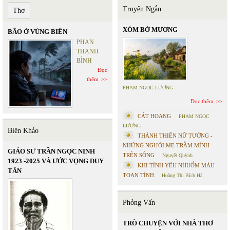
Truyện Ngắn
Thơ
XÓM BỜ MƯƠNG
BÃO Ở VÙNG BIÊN
PHAN
THANH
BÌNH
Đọc
thêm
PHẠM NGỌC LƯƠNG
Đọc thêm
CÁT HOANG
PHẠM NGỌC
LƯƠNG
Biên Khảo
THÁNH THIÊN NỮ TƯỚNG -
NHỮNG NGƯỜI MẸ TRẦM MÌNH
GIÁO SƯ TRẦN NGỌC NINH
TRÊN SÔNG
Nguyệt Quỳnh
1923 -2025 VÀ ƯỚC VỌNG DUY
KHI TÌNH YÊU NHUỐM MÀU
TÂN
TOAN TÍNH
Hoàng Thị Bích Hà
Phỏng Vấn
TRÒ CHUYỆN VỚI NHÀ THƠ