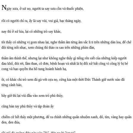
N
gày xưa, ở xứ nọ, người ta say sưa cồn và thuốc phiện,
rồi có người chỉ ra, ấy là say vùi, vui giả, bạc tháng ngày,
nay thì ở xứ kia, lại có những trò say khác,
tôi thấy có những vị gom nhau lại, nghe thẩm âm từng âm sắc li ti trên những dàn loa, để chẻ
đôi từng nốt nhạc, xem chúng thì thào ra sao trên những phím đàn,
thẩm âm thính thế, nhưng lại như không nghe thấy gì tiếng rên siết của những kiếp người
đau khổ, đói rét, lầm than, cô đơn, bệnh hoạn và nhất là bị đối xử bất công vì công lý bị bẻ
cong và bạo quyền tha hồ tung hoành hành hạ,
ôi, có khác chi trò xem đá gà với cựa nọ, cứng kia một thời Đức Thánh giữ nước nào đã
từng cảnh báo,
bây giờ thì lại vùi đầu vào xem trò phù thủy,
cũng bàn tay phù thủy và tập đoàn ấy
chiếm cứ hết thảy một phương, đẻ ra chính những quân nhuộm xanh, đỏ, tím, vàng hay quân
đen, đen đúa,