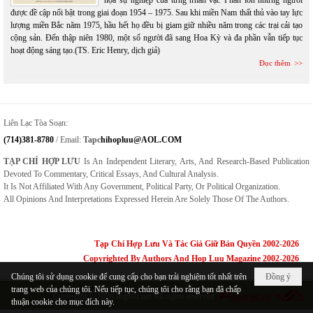
họa sự nghiệp của từng nhân vật. Phần lớn những người
được đề cập nổi bật trong giai đoạn 1954 – 1975. Sau khi miền Nam thất thủ vào tay lực
lượng miền Bắc năm 1975, hầu hết họ đều bị giam giữ nhiều năm trong các trại cải tạo
cộng sản. Đến thập niên 1980, một số người đã sang Hoa Kỳ và đa phần vẫn tiếp tục
hoạt động sáng tạo.(TS. Eric Henry, dịch giả)
Đọc thêm
Liên Lạc Tòa Soạn:
(714)381-8780
/ Email:
Tapc
Hihopluu@AOL.COM
TẠP CHÍ HỢP LƯU
Is An Independent Literary, Arts, And Research-Based Publication
Devoted To Commentary, Critical Essays, And Cultural Analysis.
It Is Not Affiliated With Any Government, Political Party, Or Political Organization.
All Opinions And Interpretations Expressed Herein Are Solely Those Of The Authors.
Tạp Chí Hợp Lưu Và Tác Giả Giữ Bản Quyền 2002-2026
Copyrighted By Authors And Hop Luu Magazine 2002-2026
Chúng tôi sử dụng cookie để cung cấp cho bạn trải nghiệm tốt nhất trên
Đồng ý
trang web của chúng tôi. Nếu tiếp tục, chúng tôi cho rằng bạn đã chấp
Copyright © 2026
hopluu.net
All rights reserved
thuận cookie cho mục đích này.