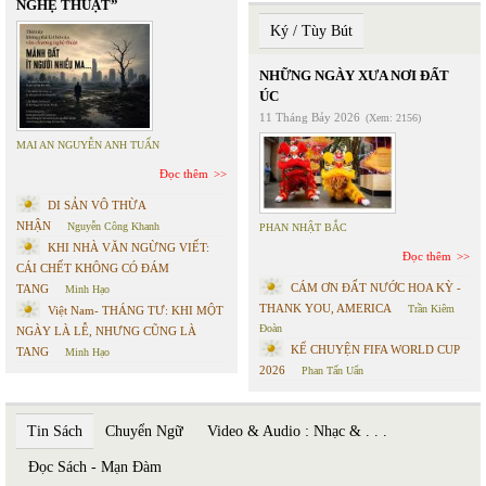
NGHỆ THUẬT”
Ký / Tùy Bút
NHỮNG NGÀY XƯA NƠI ĐẤT
ÚC
11 Tháng Bảy 2026
(Xem: 2156)
MAI AN NGUYỄN ANH TUẤN
Đọc thêm
DI SẢN VÔ THỪA
NHẬN
Nguyễn Công Khanh
PHAN NHẬT BẮC
KHI NHÀ VĂN NGỪNG VIẾT:
Đọc thêm
CÁI CHẾT KHÔNG CÓ ĐÁM
CÁM ƠN ĐẤT NƯỚC HOA KỲ -
TANG
Minh Hạo
THANK YOU, AMERICA
Trần Kiêm
Việt Nam- THÁNG TƯ: KHI MỘT
Đoàn
NGÀY LÀ LỄ, NHƯNG CŨNG LÀ
KỂ CHUYỆN FIFA WORLD CUP
TANG
Minh Hạo
2026
Phan Tấn Uẩn
Tin Sách
Chuyển Ngữ
Video & Audio : Nhạc & . . .
Đọc Sách - Mạn Đàm