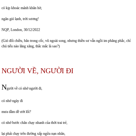
có kịp khoác mảnh khăn hờ,
ngăn gió lạnh, trời sương!
NQP, London, 30/12/2022
(Gió đổi chiều, bão trong cốc, vũ ngoài song, nhưng thiền sư vẫn ngồi im phăng phắc, chỉ
chú tiểu nào lăng xăng, thắc mắc là sao?)
NGƯỜI VỀ, NGƯỜI ĐI
N
gười về có nhớ người đi,
có nhớ ngày đi
mưa dầm dề ướt lối?
có nhớ bước chân chạy nhanh của thời trai trẻ,
lại phải chạy trên đường xấp ngửa nạn nhân,