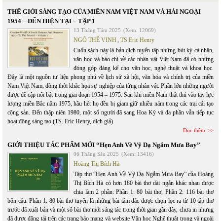
THẾ GIỚI SÁNG TẠO CỦA MIỀN NAM VIỆT NAM VÀ HẢI NGOẠI
1954 – ĐẾN HIỆN TẠI – TẬP 1
13 Tháng Tám 2025
(Xem: 12069)
NGÔ THẾ VINH
,
TS Eric Henry
Cuốn sách này là bản dịch tuyển tập những bút ký cá nhân,
văn học và báo chí về các nhân vật Việt Nam đã có những
đóng góp đáng kể cho văn học, nghệ thuật và khoa học.
Đây là một nguồn tư liệu phong phú về lịch sử xã hội, văn hóa và chính trị của miền
Nam Việt Nam, đồng thời khắc họa sự nghiệp của từng nhân vật. Phần lớn những người
được đề cập nổi bật trong giai đoạn 1954 – 1975. Sau khi miền Nam thất thủ vào tay lực
lượng miền Bắc năm 1975, hầu hết họ đều bị giam giữ nhiều năm trong các trại cải tạo
cộng sản. Đến thập niên 1980, một số người đã sang Hoa Kỳ và đa phần vẫn tiếp tục
hoạt động sáng tạo.(TS. Eric Henry, dịch giả)
Đọc thêm
GIỚI THIỆU TÁC PHẨM MỚI “Hẹn Anh Về Vỹ Dạ Ngắm Mưa Bay”
06 Tháng Sáu 2025
(Xem: 13416)
Hoàng Thị Bích Hà
Tập thơ “Hẹn Anh Về Vỹ Dạ Ngắm Mưa Bay” của Hoàng
Thị Bích Hà có hơn 180 bài thơ dài ngắn khác nhau được
chia làm 2 phần: Phần 1: 80 bài thơ, Phần 2: 116 bài thơ
bốn câu. Phần 1: 80 bài thơ tuyển là những bài tâm đắc được chọn lọc ra từ 10 tập thơ
trước đã xuất bản và một số bài thơ mới sáng tác trong thời gian gần đây, chưa in nhưng
đã được đăng tải trên các trang báo mạng và website Văn học Nghệ thuật trong và ngoài