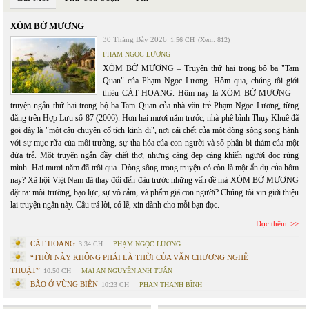
XÓM BỜ MƯƠNG
30 Tháng Bảy 2026
1:56 CH
(Xem: 812)
PHẠM NGỌC LƯƠNG
XÓM BỜ MƯƠNG – Truyện thứ hai trong bộ ba "Tam
Quan" của Phạm Ngọc Lương. Hôm qua, chúng tôi giới
thiệu CÁT HOANG. Hôm nay là XÓM BỜ MƯƠNG –
truyện ngắn thứ hai trong bộ ba Tam Quan của nhà văn trẻ Phạm Ngọc Lương, từng
đăng trên Hợp Lưu số 87 (2006). Hơn hai mươi năm trước, nhà phê bình Thụy Khuê đã
gọi đây là "một câu chuyện cổ tích kinh dị", nơi cái chết của một dòng sông song hành
với sự mục rữa của môi trường, sự tha hóa của con người và số phận bi thảm của một
đứa trẻ. Một truyện ngắn đầy chất thơ, nhưng càng đẹp càng khiến người đọc rùng
mình. Hai mươi năm đã trôi qua. Dòng sông trong truyện có còn là một ẩn dụ của hôm
nay? Xã hội Việt Nam đã thay đổi đến đâu trước những vấn đề mà XÓM BỜ MƯƠNG
đặt ra: môi trường, bạo lực, sự vô cảm, và phẩm giá con người? Chúng tôi xin giới thiệu
lại truyện ngắn này. Câu trả lời, có lẽ, xin dành cho mỗi bạn đọc.
Đọc thêm
CÁT HOANG
3:34 CH
PHẠM NGỌC LƯƠNG
“THỜI NÀY KHÔNG PHẢI LÀ THỜI CỦA VĂN CHƯƠNG NGHỆ
THUẬT”
10:50 CH
MAI AN NGUYỄN ANH TUẤN
BÃO Ở VÙNG BIÊN
10:23 CH
PHAN THANH BÌNH