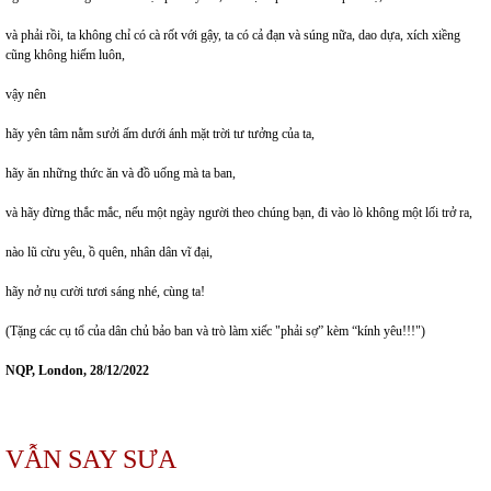
và phải rồi, ta không chỉ có cà rốt với gậy, ta có cả đạn và súng nữa, dao dựa, xích xiềng
cũng không hiếm luôn,
vậy nên
hãy yên tâm nằm sưởi ấm dưới ánh mặt trời tư tưởng của ta,
hãy ăn những thức ăn và đồ uống mà ta ban,
và hãy đừng thắc mắc, nếu một ngày người theo chúng bạn, đi vào lò không một lối trở ra,
nào lũ cừu yêu, ồ quên, nhân dân vĩ đại,
hãy nở nụ cười tươi sáng nhé, cùng ta!
(Tặng các cụ tổ của dân chủ bảo ban và trò làm xiếc "phải sợ” kèm “kính yêu!!!")
NQP, London, 28/12/2022
VẪN SAY SƯA