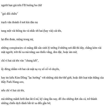
người bạn già trên FB buông ba chữ
"gió đổi chiều"
trạch văn đoành ở nơi kín đáo nọ
tung một vài thông tin và nhắc tới hai (hay vài) cái tên,
lại đồn đoán, mộng trong mị,
những conspiracies có mảng đất sản sinh lý tưởng ở những nơi đất thì dày, chẳng kém vài
mặt người, trời thì xa mà trăng sao thiếu vắng, đen đặc, hoặc ám mờ,
chỉ vì hai cái tên vào "chung kết",
ấy đừng nhầm với hai cái mặt nạ vụ xổ số vô duyên,
hay tin kiểu Kim Đồng "lạc hướng" với những nhà thơ thế giới, hoặc đứt loạt trận thắng của
thầy Park Hang-seo,
nếu chỉ vì hai cái tên,
mà những mảnh lưới đan lát tỉ mỉ, kỹ càng lâu nay, để cho những đợt câu cá, trở thành
những chiến dịch đánh bắt từ xa đến gần bờ,