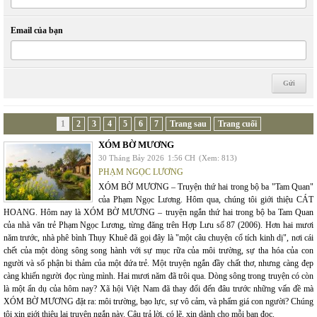
Email của bạn
1
2
3
4
5
6
7
Trang sau
Trang cuối
XÓM BỜ MƯƠNG
30 Tháng Bảy 2026
1:56 CH
(Xem: 813)
PHẠM NGỌC LƯƠNG
XÓM BỜ MƯƠNG – Truyện thứ hai trong bộ ba "Tam Quan"
của Phạm Ngọc Lương. Hôm qua, chúng tôi giới thiệu CÁT
HOANG. Hôm nay là XÓM BỜ MƯƠNG – truyện ngắn thứ hai trong bộ ba Tam Quan
của nhà văn trẻ Phạm Ngọc Lương, từng đăng trên Hợp Lưu số 87 (2006). Hơn hai mươi
năm trước, nhà phê bình Thụy Khuê đã gọi đây là "một câu chuyện cổ tích kinh dị", nơi cái
chết của một dòng sông song hành với sự mục rữa của môi trường, sự tha hóa của con
người và số phận bi thảm của một đứa trẻ. Một truyện ngắn đầy chất thơ, nhưng càng đẹp
càng khiến người đọc rùng mình. Hai mươi năm đã trôi qua. Dòng sông trong truyện có còn
là một ẩn dụ của hôm nay? Xã hội Việt Nam đã thay đổi đến đâu trước những vấn đề mà
XÓM BỜ MƯƠNG đặt ra: môi trường, bạo lực, sự vô cảm, và phẩm giá con người? Chúng
tôi xin giới thiệu lại truyện ngắn này. Câu trả lời, có lẽ, xin dành cho mỗi bạn đọc.