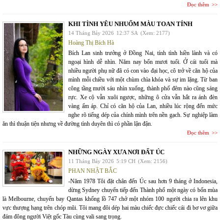
Đọc thêm
KHI TÌNH YÊU NHUỐM MÀU TOAN TÍNH
14 Tháng Bảy 2026
12:37 SA
(Xem: 2177)
Hoàng Thị Bích Hà
Bích Lan sinh trưởng ở Đồng Nai, tính tình hiền lành và có
ngoại hình dễ nhìn. Năm nay bốn mươi tuổi. Ở cái tuổi mà
nhiều người phụ nữ đã có con vào đại học, cô trở về căn hộ của
mình mỗi chiều với một chùm chìa khóa và sự im lặng. Từ ban
công tầng mười sáu nhìn xuống, thành phố đêm nào cũng sáng
rực. Xe cộ vẫn xuôi ngược, những ô cửa vẫn hắt ra ánh đèn
vàng ấm áp. Chỉ có căn hộ của Lan, nhiều lúc rộng đến mức
nghe rõ tiếng dép của chính mình trên nền gạch. Sự nghiệp làm
ăn thì thuận tiện nhưng về đường tình duyên thì có phần lận đận.
Đọc thêm
NHỮNG NGÀY XƯA NƠI ĐẤT ÚC
11 Tháng Bảy 2026
5:19 CH
(Xem: 2156)
PHAN NHẬT BẮC
-Năm 1978 Tôi đặt chân đến Úc sau hơn 9 tháng ở Indonesia,
dừng Sydney chuyển tiếp đến Thành phố một ngày có bốn mùa
là Melbourne, chuyến bay Qantas khổng lồ 747 chở một nhóm 100 người chia ra lên khu
vực thượng hạng trên chóp mũi. Tôi mang đôi dép hai màu chiếc đực chiếc cái đi bơ vơ giữa
đám đông người Việt gốc Tàu cùng vali sang trọng.