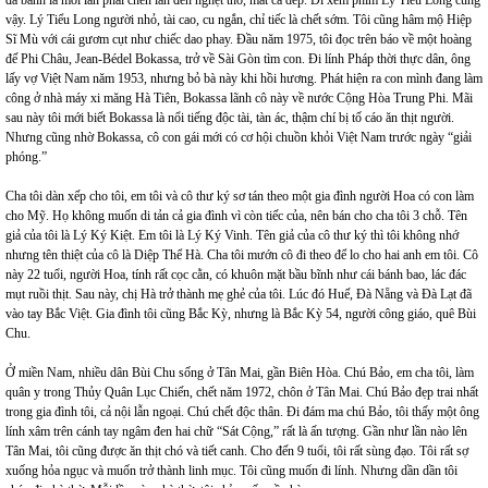
đá banh là mỗi lần phải chen lấn đến nghẹt thở, mất cả dép. Đi xem phim Lý Tiểu Long cũng
vậy. Lý Tiểu Long người nhỏ, tài cao, cu ngắn, chỉ tiếc là chết sớm. Tôi cũng hâm mộ Hiệp
Sĩ Mù với cái gươm cụt như chiếc dao phay. Đầu năm 1975, tôi đọc trên báo về một hoàng
đế Phi Châu, Jean-Bédel Bokassa, trở về Sài Gòn tìm con. Đi lính Pháp thời thực dân, ông
lấy vợ Việt Nam năm 1953, nhưng bỏ bà này khi hồi hương. Phát hiện ra con mình đang làm
công ở nhà máy xi măng Hà Tiên, Bokassa lãnh cô này về nước Cộng Hòa Trung Phi. Mãi
sau này tôi mới biết Bokassa là nổi tiếng độc tài, tàn ác, thậm chí bị tố cáo ăn thịt người.
Nhưng cũng nhờ Bokassa, cô con gái mới có cơ hội chuồn khỏi Việt Nam trước ngày “giải
phóng.”
Cha tôi dàn xếp cho tôi, em tôi và cô thư ký sơ tán theo một gia đình người Hoa có con làm
cho Mỹ. Họ không muốn di tản cả gia đình vì còn tiếc của, nên bán cho cha tôi 3 chỗ. Tên
giả của tôi là Lý Ký Kiệt. Em tôi là Lý Ký Vinh. Tên giả của cô thư ký thì tôi không nhớ
nhưng tên thiệt của cô là Diệp Thể Hà. Cha tôi mướn cô đi theo để lo cho hai anh em tôi. Cô
này 22 tuổi, người Hoa, tính rất cọc cằn, có khuôn mặt bầu bĩnh như cái bánh bao, lác đác
mụt ruồi thịt. Sau này, chị Hà trở thành mẹ ghẻ của tôi. Lúc đó Huế, Đà Nẵng và Đà Lạt đã
vào tay Bắc Việt. Gia đình tôi cũng Bắc Kỳ, nhưng là Bắc Kỳ 54, người công giáo, quê Bùi
Chu.
Ở miền Nam, nhiều dân Bùi Chu sống ở Tân Mai, gần Biên Hòa. Chú Bảo, em cha tôi, làm
quân y trong Thủy Quân Lục Chiến, chết năm 1972, chôn ở Tân Mai. Chú Bảo đẹp trai nhất
trong gia đình tôi, cả nội lẫn ngoại. Chú chết độc thân. Đi đám ma chú Bảo, tôi thấy một ông
lính xâm trên cánh tay ngâm đen hai chữ “Sát Cộng,” rất là ấn tượng. Gần như lần nào lên
Tân Mai, tôi cũng được ăn thịt chó và tiết canh. Cho đến 9 tuổi, tôi rất sùng đạo. Tôi rất sợ
xuống hỏa ngục và muốn trở thành linh mục. Tôi cũng muốn đi lính. Nhưng dần dần tôi