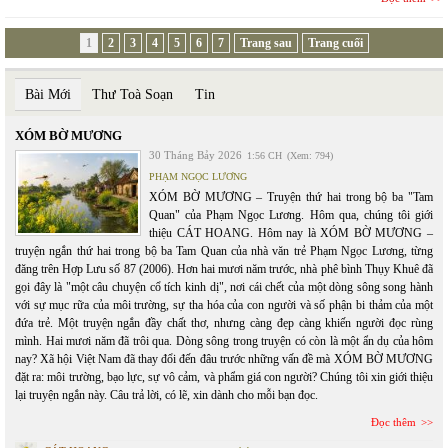
1
2
3
4
5
6
7
Trang sau
Trang cuối
Bài Mới
Thư Toà Soạn
Tin
XÓM BỜ MƯƠNG
30 Tháng Bảy 2026
1:56 CH
(Xem: 794)
PHẠM NGỌC LƯƠNG
XÓM BỜ MƯƠNG – Truyện thứ hai trong bộ ba "Tam
Quan" của Phạm Ngọc Lương. Hôm qua, chúng tôi giới
thiệu CÁT HOANG. Hôm nay là XÓM BỜ MƯƠNG –
truyện ngắn thứ hai trong bộ ba Tam Quan của nhà văn trẻ Phạm Ngọc Lương, từng
đăng trên Hợp Lưu số 87 (2006). Hơn hai mươi năm trước, nhà phê bình Thụy Khuê đã
gọi đây là "một câu chuyện cổ tích kinh dị", nơi cái chết của một dòng sông song hành
với sự mục rữa của môi trường, sự tha hóa của con người và số phận bi thảm của một
đứa trẻ. Một truyện ngắn đầy chất thơ, nhưng càng đẹp càng khiến người đọc rùng
mình. Hai mươi năm đã trôi qua. Dòng sông trong truyện có còn là một ẩn dụ của hôm
nay? Xã hội Việt Nam đã thay đổi đến đâu trước những vấn đề mà XÓM BỜ MƯƠNG
đặt ra: môi trường, bạo lực, sự vô cảm, và phẩm giá con người? Chúng tôi xin giới thiệu
lại truyện ngắn này. Câu trả lời, có lẽ, xin dành cho mỗi bạn đọc.
Đọc thêm