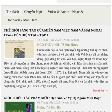
Tin Sách
Chuyển Ngữ
Video & Audio : Nhạc & . . .
Đọc Sách - Mạn Đàm
THẾ GIỚI SÁNG TẠO CỦA MIỀN NAM VIỆT NAM VÀ HẢI NGOẠI
1954 – ĐẾN HIỆN TẠI – TẬP 1
13 Tháng Tám 2025
(Xem: 12063)
NGÔ THẾ VINH
,
TS Eric Henry
Cuốn sách này là bản dịch tuyển tập những bút ký cá nhân,
văn học và báo chí về các nhân vật Việt Nam đã có những
đóng góp đáng kể cho văn học, nghệ thuật và khoa học.
Đây là một nguồn tư liệu phong phú về lịch sử xã hội, văn hóa và chính trị của miền
Nam Việt Nam, đồng thời khắc họa sự nghiệp của từng nhân vật. Phần lớn những người
được đề cập nổi bật trong giai đoạn 1954 – 1975. Sau khi miền Nam thất thủ vào tay lực
lượng miền Bắc năm 1975, hầu hết họ đều bị giam giữ nhiều năm trong các trại cải tạo
cộng sản. Đến thập niên 1980, một số người đã sang Hoa Kỳ và đa phần vẫn tiếp tục
hoạt động sáng tạo.(TS. Eric Henry, dịch giả)
Đọc thêm
GIỚI THIỆU TÁC PHẨM MỚI “Hẹn Anh Về Vỹ Dạ Ngắm Mưa Bay”
06 Tháng Sáu 2025
(Xem: 13411)
Hoàng Thị Bích Hà