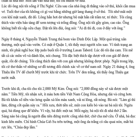
chán đi nhà thờ. Mỗi lần vào nhà thờ, tôi chỉ muốn về nhà.
Lúc đó ông nội tôi sống ở Thị Nghè. Cửa sau của nhà ông đi thẳng vào sở thú, khỏi cần mua
vé. Tuổi thơ của tôi không có gì vui bằng những giờ lang thang ở sở thú. Tôi nhớ mãi một
con khỉ mặt xanh, đít đỏ. Lông hắn hơi dơ nhưng bộ mặt hắn rất trầm tư, trí thức. Tôi cũng
thích vào viện bảo tàng để xem tượng và trống đồng. Ông nội tôi gầy gòm, cao ráo. Ông
không biết tôi sắp sửa chạy. Đặt tôi lên đùi, ông nói: “Ai đi thì đi, con ở đây với ông.”
Ngày 8 tháng 4, Nguyễn Thành Trung thả bom vào Dinh Độc Lập. Một quả trúng xân
thượng, một quả vào vườn. Có mặt ở Quận 1, tôi thấy mọi người xôn xao. Vì tình trạng an
ninh, tôi phải nghỉ học lớp judo buổi tối ở trường Lasan Taberd. Lúc đó tôi đai cam. Tôi mê
tất cả các môn võ và đánh lộn, nói chung. Tôi đặc biệt thích tập dượt với con gái để được
quật, rồi đè chúng. Tôi cũng thích tắm với con gái nhưng không được phép. Ngồi trong lớp,
tôi cứ thơ thẩn vẽ những sơ đồ tương đối chính xác về cơ thể nam nữ. Ngày 21 tháng 4, ông
Thiệu lên TV để chưởi Mỹ trước khi từ chức. Trên TV đen trắng, tôi thấy ông Thiệu gạt
nước mắt.
Trước khi đi, cha tôi cho tôi 2,000 Mỹ Kim. Ông nói: “2,000 đồng này sẽ xài được một
năm.” Tiền Mỹ, tôi nhận xét, ít màu hơn tiền Việt Nam Cộng Hòa, nhưng dài và cứng hơn.
Bà tôi khâu số tiền vào lưng quần xà lỏn màu xanh, vải ni lông, rất nóng. Bà nói: “Làm gì thì
làm, đừng cởi quần này ra.” Hồi xưa, thời tiền sử, một con kiến bò vào tai bà nội tôi. Ngứa
quá, bà dùng que để khều. Vì vậy, bà điếc một tai. Mỗi ngày, bà nội tôi đi nhà thờ 2 lần.
Sáng nào bà cũng là người đầu tiên đứng trước cổng nhà thờ, chờ cha mở cửa. Ở nhà, bà đọc
kinh liên miên. Chỉ hình Chúa Giê-Su trên tường, một ông da trắng có râu quai nón, mắt bà
rực lên, “Chúa đẹp lắm.”