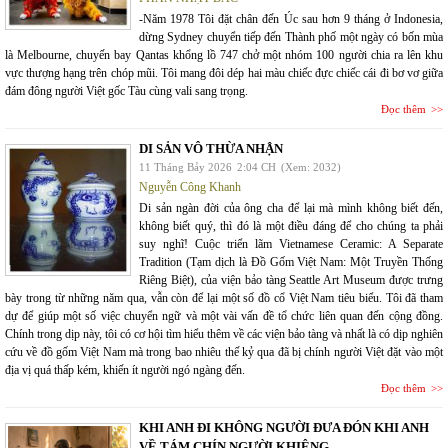
-Năm 1978 Tôi đặt chân đến Úc sau hơn 9 tháng ở Indonesia,
dừng Sydney chuyển tiếp đến Thành phố một ngày có bốn mùa
là Melbourne, chuyến bay Qantas khổng lồ 747 chở một nhóm 100 người chia ra lên khu
vực thượng hạng trên chóp mũi. Tôi mang đôi dép hai màu chiếc đực chiếc cái đi bơ vơ giữa
đám đông người Việt gốc Tàu cùng vali sang trọng.
Đọc thêm
DI SẢN VÔ THỪA NHẬN
11 Tháng Bảy 2026
2:04 CH
(Xem: 2032)
Nguyễn Công Khanh
Di sản ngàn đời của ông cha để lại mà mình không biết đến,
không biết quý, thì đó là một điều đáng để cho chúng ta phải
suy nghĩ! Cuộc triển lãm Vietnamese Ceramic: A Separate
Tradition (Tạm dịch là Đồ Gốm Việt Nam: Một Truyền Thống
Riêng Biệt), của viện bảo tàng Seattle Art Museum được trưng
bày trong từ những năm qua, vẫn còn để lại một số đồ cổ Việt Nam tiêu biểu. Tôi đã tham
dự để giúp một số việc chuyển ngữ và một vài vấn đề tổ chức liên quan đến cộng đồng.
Chính trong dịp này, tôi có cơ hội tìm hiểu thêm về các viện bảo tàng và nhất là có dịp nghiên
cứu về đồ gốm Việt Nam mà trong bao nhiêu thế kỷ qua đã bị chính người Việt đặt vào một
địa vị quá thấp kém, khiến ít người ngó ngàng đến.
Đọc thêm
KHI ANH ĐI KHÔNG NGƯỜI ĐƯA ĐÓN KHI ANH
VỀ TÁM CHÍN NGƯỜI KHIÊNG