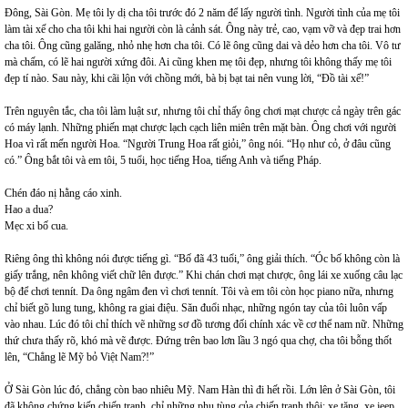
Đông, Sài Gòn. Mẹ tôi ly dị cha tôi trước đó 2 năm để lấy người tình. Người tình của mẹ tôi
làm tài xế cho cha tôi khi hai người còn là cảnh sát. Ông này trẻ, cao, vạm vỡ và đẹp trai hơn
cha tôi. Ông cũng galăng, nhỏ nhẹ hơn cha tôi. Có lẽ ông cũng dai và dẻo hơn cha tôi. Vô tư
mà chấm, có lẽ hai người xứng đôi. Ai cũng khen mẹ tôi đẹp, nhưng tôi không thấy mẹ tôi
đẹp tí nào. Sau này, khi cãi lộn với chồng mới, bà bị bạt tai nên vung lời, “Đồ tài xế!”
Trên nguyên tắc, cha tôi làm luật sư, nhưng tôi chỉ thấy ông chơi mạt chược cả ngày trên gác
có máy lạnh. Những phiến mạt chược lạch cạch liên miên trên mặt bàn. Ông chơi với người
Hoa vì rất mến người Hoa. “Người Trung Hoa rất giỏi,” ông nói. “Họ như cỏ, ở đâu cũng
có.” Ông bắt tôi và em tôi, 5 tuổi, học tiếng Hoa, tiếng Anh và tiếng Pháp.
Chén đáo nị hằng cáo xinh.
Hao a dua?
Mẹc xi bố cua.
Riêng ông thì không nói được tiếng gì. “Bố đã 43 tuổi,” ông giải thích. “Óc bố không còn là
giấy trắng, nên không viết chữ lên được.” Khi chán chơi mạt chược, ông lái xe xuống câu lạc
bộ để chơi tennít. Da ông ngâm đen vì chơi tennít. Tôi và em tôi còn học piano nữa, nhưng
chỉ biết gõ lung tung, không ra giai điệu. Săn đuổi nhạc, những ngón tay của tôi luôn vấp
vào nhau. Lúc đó tôi chỉ thích vẽ những sơ đồ tương đối chính xác về cơ thể nam nữ. Những
thứ chưa thấy rõ, khó mà vẽ được. Đứng trên bao lơn lầu 3 ngó qua chợ, cha tôi bỗng thốt
lên, “Chẳng lẽ Mỹ bỏ Việt Nam?!”
Ở Sài Gòn lúc đó, chẳng còn bao nhiêu Mỹ. Nam Hàn thì đi hết rồi. Lớn lên ở Sài Gòn, tôi
đã không chứng kiến chiến tranh, chỉ những phụ tùng của chiến tranh thôi: xe tăng, xe jeep,