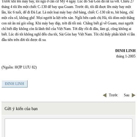
Trước khi lên máy bay, tôi ngủ ở căn cứ Mỹ 4 ngày. Lúc đó Sài Gòn đã rất xa vời. Chiều 27
tháng 4 tôi lên một chiếc C-130 để bay qua Guam. Trước đó, tôi đã đuợc lên máy bay một
lần, lúc 6 tuổi, để đi Đà Lạt. Là một loại máy bay chở hàng, chiếc C-130 rất to, bít bùng, chỉ
một cửa sổ, không ghế. Mọi người la liệt trên xàn. Ngồi bên cạnh chị Hà, tôi dòm một thằng
con nít ăn mì gói sống. Khi máy bay đáp, trời đã tối mù. Chẳng biết gì về Guam, mọi người
chỉ biết đây không còn là lãnh thổ của Việt Nam. Tới đây rồi đi đâu, làm gì, cũng không ai
biết. Lúc đó tôi không nghĩ đến cha tôi, Sài Gòn hay Việt Nam. Tôi chỉ thấy phấn khởi vì lần
đầu tiên trên đời tôi được đi xa.
ĐINH LINH
tháng 1-2005
(Nguồn: HỢP LƯU 82)
ĐINH LINH
Trước
Sau
Gửi ý kiến của bạn