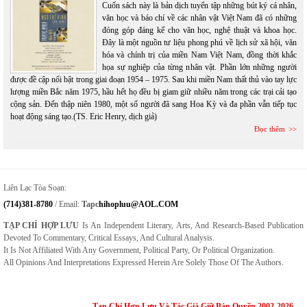
Cuốn sách này là bản dịch tuyển tập những bút ký cá nhân,
văn học và báo chí về các nhân vật Việt Nam đã có những
đóng góp đáng kể cho văn học, nghệ thuật và khoa học.
Đây là một nguồn tư liệu phong phú về lịch sử xã hội, văn
hóa và chính trị của miền Nam Việt Nam, đồng thời khắc
họa sự nghiệp của từng nhân vật. Phần lớn những người
được đề cập nổi bật trong giai đoạn 1954 – 1975. Sau khi miền Nam thất thủ vào tay lực
lượng miền Bắc năm 1975, hầu hết họ đều bị giam giữ nhiều năm trong các trại cải tạo
cộng sản. Đến thập niên 1980, một số người đã sang Hoa Kỳ và đa phần vẫn tiếp tục
hoạt động sáng tạo.(TS. Eric Henry, dịch giả)
Đọc thêm
Liên Lạc Tòa Soạn:
(714)381-8780
/ Email:
Tapc
Hihopluu@AOL.COM
TẠP CHÍ HỢP LƯU
Is An Independent Literary, Arts, And Research-Based Publication
Devoted To Commentary, Critical Essays, And Cultural Analysis.
It Is Not Affiliated With Any Government, Political Party, Or Political Organization.
All Opinions And Interpretations Expressed Herein Are Solely Those Of The Authors.
Tạp Chí Hợp Lưu Và Tác Giả Giữ Bản Quyền 2002-2026