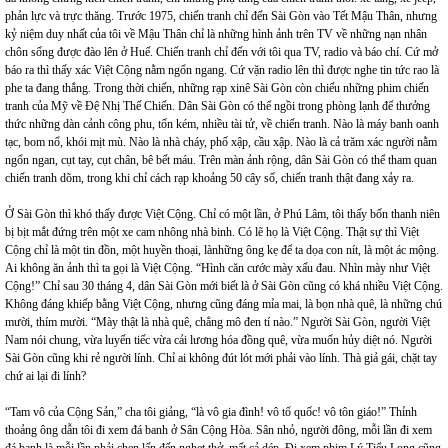
phản lực và trực thăng. Trước 1975, chiến tranh chỉ đến Sài Gòn vào Tết Mậu Thân, nhưng
kỷ niệm duy nhất của tôi về Mậu Thân chỉ là những hình ảnh trên TV về những nạn nhân
chôn sống được đào lên ở Huế. Chiến tranh chỉ đến với tôi qua TV, radio và báo chí. Cứ mở
báo ra thì thấy xác Việt Cộng nằm ngổn ngang. Cứ vặn radio lên thì được nghe tin tức rao là
phe ta đang thắng. Trong thời chiến, những rạp xinê Sài Gòn còn chiếu những phim chiến
tranh của Mỹ về Đệ Nhị Thế Chiến. Dân Sài Gòn có thể ngồi trong phòng lạnh để thưởng
thức những dàn cảnh công phu, tốn kém, nhiều tài tử, về chiến tranh. Nào là máy banh oanh
tạc, bom nổ, khói mịt mù. Nào là nhà cháy, phố xập, cầu xập. Nào là cả trăm xác người nằm
ngổn ngan, cụt tay, cụt chân, bê bết máu. Trên màn ảnh rộng, dân Sài Gòn có thể tham quan
chiến tranh dõm, trong khi chỉ cách rạp khoảng 50 cây số, chiến tranh thật đang xảy ra.
Ở Sài Gòn thì khó thấy được Việt Cộng. Chỉ có một lần, ở Phú Lâm, tôi thấy bốn thanh niên
bị bịt mắt đứng trên một xe cam nhông nhà binh. Có lẽ họ là Việt Cộng. Thật sự thì Việt
Cộng chỉ là một tin đồn, một huyền thoại, lànhững ông kẹ để ta dọa con nít, là một ác mộng.
Ai không ăn ảnh thì ta gọi là Việt Cộng. “Hình căn cước mày xấu đau. Nhìn mày như Việt
Cộng!” Chỉ sau 30 tháng 4, dân Sài Gòn mới biết là ở Sài Gòn cũng có khá nhiều Việt Cộng.
Không đáng khiếp bằng Việt Cộng, nhưng cũng đáng mỉa mai, là bọn nhà quê, là những chú
mười, thím mười. “Mày thật là nhà quê, chẳng mô đen tí nào.” Người Sài Gòn, người Việt
Nam nói chung, vừa luyến tiếc vừa cải lương hóa đồng quê, vừa muốn hủy diệt nó. Người
Sài Gòn cũng khi rẻ người lính. Chỉ ai không đút lót mới phải vào lính. Thà giả gái, chặt tay
chứ ai lại đi lính?
“Tam vô của Cộng Sản,” cha tôi giảng, “là vô gia đình! vô tổ quốc! vô tôn giáo!” Thỉnh
thoảng ông dẫn tôi đi xem đá banh ở Sân Cộng Hòa. Sân nhỏ, người đông, mỗi lần đi xem