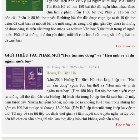
Tập thơ “Hẹn Anh Về Vỹ Dạ Ngắm Mưa Bay” của Hoàng
Thị Bích Hà có hơn 180 bài thơ dài ngắn khác nhau được
chia làm 2 phần: Phần 1: 80 bài thơ, Phần 2: 116 bài thơ
bốn câu. Phần 1: 80 bài thơ tuyển là những bài tâm đắc được chọn lọc ra từ 10 tập thơ
trước đã xuất bản và một số bài thơ mới sáng tác trong thời gian gần đây, chưa in nhưng
đã được đăng tải trên các trang báo mạng và website Văn học Nghệ thuật trong và ngoài
nước. Phần 2 là những khổ thơ yêu thích, mỗi bài chỉ chon 4 câu trong số những bài thơ
đã xuất bản.
Đọc thêm
GIỚI THIỆU TÁC PHẨM MỚI “Hoa tím sầu đông” và “Hẹn anh về vĩ dạ
ngắm mưa bay”
29 Tháng Năm 2025
(Xem: 15231)
Hoàng Thị Bích Hà
Năm 2025 Hoàng Thị Bích Hà trình làng 2 tập thơ: “Hoa
tím sầu đông” (gồm 103 bài thơ) và “Hẹn anh về vĩ dạ
ngắm mưa bay” (Hơn 180 bài). Hai tập thơ này tuyển chọn
ra những bài thơ tâm đắc của Hoàng Thị Bích Hà trong 10 tập thơ đã xuất bản từ mấy
năm trước đây. Những tập gồm 50 bài, mỗi tập lọc ra khoảng 10-15 bài, trong những tập
gồm có 100 bài thơ lọc ra khoảng 15-20 bài. (Đây là 2 tập thơ cuối cùng khép lại việc in
thơ. Từ nay về sau tôi tiếp tục dành thời gian và tâm huyết cho truyện ngắn và tùy bút,
nếu bất chợt có cảm hứng thì vẫn làm thơ, đăng báo chứ không xuất bản nữa).
Đọc thêm