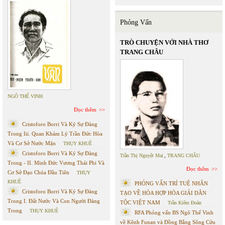
Phỏng Vấn
TRÒ CHUYỆN VỚI NHÀ THƠ
TRANG CHÂU
NGÔ THẾ VINH
Đọc thêm
Cristoforo Borri Và Ký Sự Đàng
Trong Iii. Quan Khám Lý Trần Đức Hòa
Và Cơ Sở Nước Mặn
THỤY KHUÊ
Cristoforo Borri Và Ký Sự Đàng
Trần Thị Nguyệt Mai
,
TRANG CHÂU
Trong - II. Minh Đức Vương Thái Phi Và
Đọc thêm
Cơ Sở Đạo Chúa Đầu Tiên
THỤY
KHUÊ
PHỎNG VẤN TRÍ TUỆ NHÂN
Cristoforo Borri Và Ký Sự Đàng
TẠO VỀ HÒA HỢP HÒA GIẢI DÂN
Trong I. Đất Nước Và Con Người Đàng
TỘC VIỆT NAM
Trần Kiêm Đoàn
Trong
THỤY KHUÊ
RFA Phỏng vấn BS Ngô Thế Vinh
về Kênh Funan và Đồng Bằng Sông Cửu