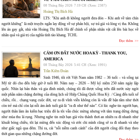
08 Tháng Bảy 2026
7:19 CH
(Xem: 2387)
Hoàng Thị Bích Hà
LTS: "Khi anh đi không người đưa đón – Khi anh về tám chín
người khiêng" là một truyện ngắn lay động về sự phản bội, sự trả giá và lòng vị tha. Không
lên án gay gắt, nhà văn Hoàng Thị Bích Hà để chính số phận nhân vật cất lên bài học về
nhân quả và giá trị của nghĩa tình tào khang. TCHL
Đọc thêm
CÁM ƠN ĐẤT NƯỚC HOA KỲ - THANK YOU,
AMERICA
08 Tháng Bảy 2026
5:41 CH
(Xem: 1991)
Trần Kiêm Đoàn
Sinh 1946, tôi rời Việt Nam năm 1982 – 36 tuổi – và sống tại
Mỹ từ đó cho đến bây giờ ở tuổi 80. Năm nay – 2026 – Mỹ kỷ niệm 250 năm ngày lập
quốc. Nhìn lại bản thân và gia đình mình, chúng tôi đã được sống trên đất nước này ngót
một phần năm chặng đường của dòng lịch sử Hiệp Chủng Quốc Hoa Kỳ. / Càng đến tuổi xế
chiều, rồi... chạng vạng cuộc đời, sự ra đi vĩnh viễn không còn là vấn đề bận tâm như thời
còn trẻ mà chỉ còn lại nỗi ám ảnh tuổi già là “ra đi như thế nào”. Có lúc nghe tin người bạn,
người thân làm ăn kiếm bạc triệu đô la tôi vẫn chúc mừng nhưng với tâm trạng dửng dưng
như mùa thu lá rụng. Nhưng nghe tin một bạn già vừa thảnh thơi an nhiên ra đi nhanh như
khuất bóng chiều, tôi lại mừng đến xúc động và ước chi mình cũng sẽ ra đi nhanh và nhẹ
như giấc ngủ qua đêm. Thì ra, cái “nỗi niềm canh cánh” của đời người cũng đổi thay theo
thời gian qua những chặng đường đời.
Đọc thêm