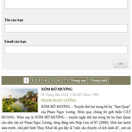
Tên của bạn
Email của bạn
1
2
3
4
5
6
7
Trang sau
Trang cuối
XÓM BỜ MƯƠNG
30 Tháng Bảy 2026
1:56 CH
(Xem: 798)
PHẠM NGỌC LƯƠNG
XÓM BỜ MƯƠNG – Truyện thứ hai trong bộ ba "Tam Quan"
của Phạm Ngọc Lương. Hôm qua, chúng tôi giới thiệu CÁT
HOANG. Hôm nay là XÓM BỜ MƯƠNG – truyện ngắn thứ hai trong bộ ba Tam Quan
của nhà văn trẻ Phạm Ngọc Lương, từng đăng trên Hợp Lưu số 87 (2006). Hơn hai mươi
năm trước, nhà phê bình Thụy Khuê đã gọi đây là "một câu chuyện cổ tích kinh dị", nơi cái