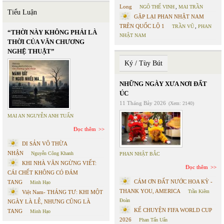
Long
NGÔ THẾ VINH
,
MAI TRẦN
Tiểu Luận
GẶP LẠI PHAN NHẬT NAM
TRÊN QUỐC LỘ 1
TRẦN VŨ
,
PHAN
“THỜI NÀY KHÔNG PHẢI LÀ
NHẬT NAM
THỜI CỦA VĂN CHƯƠNG
NGHỆ THUẬT”
Ký / Tùy Bút
NHỮNG NGÀY XƯA NƠI ĐẤT
ÚC
11 Tháng Bảy 2026
(Xem: 2140)
MAI AN NGUYỄN ANH TUẤN
Đọc thêm
DI SẢN VÔ THỪA
NHẬN
Nguyễn Công Khanh
PHAN NHẬT BẮC
KHI NHÀ VĂN NGỪNG VIẾT:
Đọc thêm
CÁI CHẾT KHÔNG CÓ ĐÁM
CÁM ƠN ĐẤT NƯỚC HOA KỲ -
TANG
Minh Hạo
THANK YOU, AMERICA
Trần Kiêm
Việt Nam- THÁNG TƯ: KHI MỘT
Đoàn
NGÀY LÀ LỄ, NHƯNG CŨNG LÀ
KỂ CHUYỆN FIFA WORLD CUP
TANG
Minh Hạo
2026
Phan Tấn Uẩn