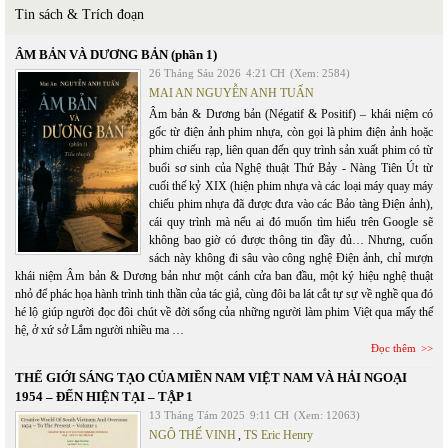
Tin sách & Trích đoạn
ÂM BẢN VÀ DƯƠNG BẢN (phần 1)
26 Tháng Sáu 2026
4:21 CH
(Xem: 2584)
MAI AN NGUYỄN ANH TUẤN
Âm bản & Dương bản (Négatif & Positif) – khái niệm có
gốc từ điện ảnh phim nhựa, còn gọi là phim điện ảnh hoặc
phim chiếu rạp, liên quan đến quy trình sản xuất phim có từ
buổi sơ sinh của Nghệ thuật Thứ Bảy - Nàng Tiên Út từ
cuối thế kỷ XIX (hiện phim nhựa và các loại máy quay máy
chiếu phim nhựa đã được đưa vào các Bảo tàng Điện ảnh),
cái quy trình mà nếu ai đó muốn tìm hiểu trên Google sẽ
không bao giờ có được thông tin đầy đủ… Nhưng, cuốn
sách này không đi sâu vào công nghệ Điện ảnh, chỉ mượn
khái niệm Âm bản & Dương bản như một cánh cửa ban đầu, một ký hiệu nghệ thuật
nhỏ để phác họa hành trình tinh thần của tác giả, cùng đôi ba lát cắt tự sự về nghề qua đó
hé lộ giúp người đọc đôi chút về đời sống của những người làm phim Việt qua mấy thế
hệ, ở xứ sở Lắm người nhiều ma …
Đọc thêm
THẾ GIỚI SÁNG TẠO CỦA MIỀN NAM VIỆT NAM VÀ HẢI NGOẠI
1954 – ĐẾN HIỆN TẠI – TẬP 1
13 Tháng Tám 2025
9:11 CH
(Xem: 12063)
NGÔ THẾ VINH
,
TS Eric Henry