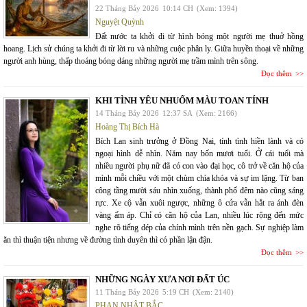
22 Tháng Bảy 2026
10:14 CH
(Xem: 1394)
Nguyệt Quỳnh
Đất nước ta khởi đi từ hình bóng một người mẹ thuở hồng
hoang. Lịch sử chúng ta khởi đi từ lời ru và những cuộc phân ly. Giữa huyền thoại về những
người anh hùng, thấp thoáng bóng dáng những người mẹ trầm mình trên sông.
Đọc thêm
KHI TÌNH YÊU NHUỐM MÀU TOAN TÍNH
14 Tháng Bảy 2026
12:37 SA
(Xem: 2166)
Hoàng Thị Bích Hà
Bích Lan sinh trưởng ở Đồng Nai, tính tình hiền lành và có
ngoại hình dễ nhìn. Năm nay bốn mươi tuổi. Ở cái tuổi mà
nhiều người phụ nữ đã có con vào đại học, cô trở về căn hộ của
mình mỗi chiều với một chùm chìa khóa và sự im lặng. Từ ban
công tầng mười sáu nhìn xuống, thành phố đêm nào cũng sáng
rực. Xe cộ vẫn xuôi ngược, những ô cửa vẫn hắt ra ánh đèn
vàng ấm áp. Chỉ có căn hộ của Lan, nhiều lúc rộng đến mức
nghe rõ tiếng dép của chính mình trên nền gạch. Sự nghiệp làm
ăn thì thuận tiện nhưng về đường tình duyên thì có phần lận đận.
Đọc thêm
NHỮNG NGÀY XƯA NƠI ĐẤT ÚC
11 Tháng Bảy 2026
5:19 CH
(Xem: 2140)
PHAN NHẬT BẮC