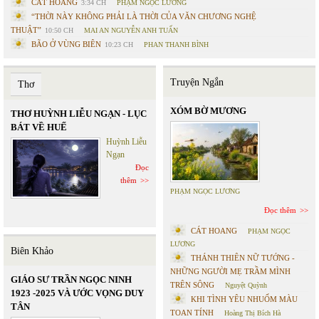
CÁT HOANG
3:34 CH
PHẠM NGỌC LƯƠNG
“THỜI NÀY KHÔNG PHẢI LÀ THỜI CỦA VĂN CHƯƠNG NGHỆ
THUẬT”
10:50 CH
MAI AN NGUYỄN ANH TUẤN
BÃO Ở VÙNG BIÊN
10:23 CH
PHAN THANH BÌNH
Truyện Ngắn
Thơ
XÓM BỜ MƯƠNG
THƠ HUỲNH LIỄU NGẠN - LỤC
BÁT VỀ HUẾ
Huỳnh Liễu
Ngạn
Đọc
thêm
PHẠM NGỌC LƯƠNG
Đọc thêm
CÁT HOANG
PHẠM NGỌC
LƯƠNG
Biên Khảo
THÁNH THIÊN NỮ TƯỚNG -
NHỮNG NGƯỜI MẸ TRẦM MÌNH
GIÁO SƯ TRẦN NGỌC NINH
TRÊN SÔNG
Nguyệt Quỳnh
1923 -2025 VÀ ƯỚC VỌNG DUY
KHI TÌNH YÊU NHUỐM MÀU
TÂN
TOAN TÍNH
Hoàng Thị Bích Hà