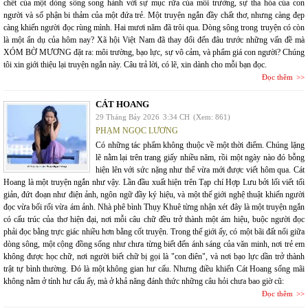
chết của một dòng sông song hành với sự mục rữa của môi trường, sự tha hóa của con
người và số phận bi thảm của một đứa trẻ. Một truyện ngắn đầy chất thơ, nhưng càng đẹp
càng khiến người đọc rùng mình. Hai mươi năm đã trôi qua. Dòng sông trong truyện có còn
là một ẩn dụ của hôm nay? Xã hội Việt Nam đã thay đổi đến đâu trước những vấn đề mà
XÓM BỜ MƯƠNG đặt ra: môi trường, bạo lực, sự vô cảm, và phẩm giá con người? Chúng
tôi xin giới thiệu lại truyện ngắn này. Câu trả lời, có lẽ, xin dành cho mỗi bạn đọc.
Đọc thêm
CÁT HOANG
29 Tháng Bảy 2026
3:34 CH
(Xem: 861)
PHẠM NGỌC LƯƠNG
Có những tác phẩm không thuộc về một thời điểm. Chúng lặng
lẽ nằm lại trên trang giấy nhiều năm, rồi một ngày nào đó bỗng
hiện lên với sức nặng như thể vừa mới được viết hôm qua. Cát
Hoang là một truyện ngắn như vậy. Lần đầu xuất hiện trên Tạp chí Hợp Lưu bởi lối viết tối
giản, đứt đoạn như điện ảnh, ngôn ngữ đầy ký hiệu, và một thế giới nghệ thuật khiến người
đọc vừa bối rối vừa ám ảnh. Nhà phê bình Thụy Khuê từng nhận xét đây là một truyện ngắn
có cấu trúc của thơ hiện đại, nơi mỗi câu chữ đều trở thành một ám hiệu, buộc người đọc
phải đọc bằng trực giác nhiều hơn bằng cốt truyện. Trong thế giới ấy, có một bãi đất nổi giữa
dòng sông, một cộng đồng sống như chưa từng biết đến ánh sáng của văn minh, nơi trẻ em
không được học chữ, nơi người biết chữ bị gọi là "con điên", và nơi bạo lực dần trở thành
trật tự bình thường. Đó là một không gian hư cấu. Nhưng điều khiến Cát Hoang sống mãi
không nằm ở tính hư cấu ấy, mà ở khả năng đánh thức những câu hỏi chưa bao giờ cũ:
Đọc thêm