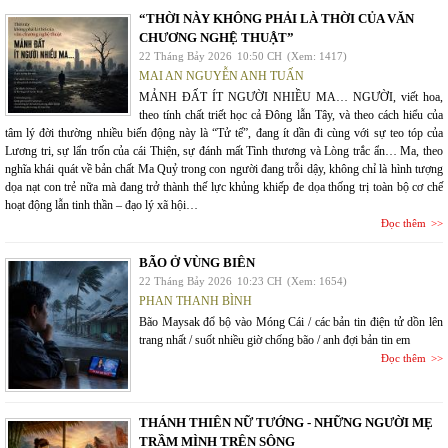
“THỜI NÀY KHÔNG PHẢI LÀ THỜI CỦA VĂN
CHƯƠNG NGHỆ THUẬT”
22 Tháng Bảy 2026
10:50 CH
(Xem: 1417)
MAI AN NGUYỄN ANH TUẤN
MẢNH ĐẤT ÍT NGƯỜI NHIỀU MA… NGƯỜI, viết hoa,
theo tính chất triết học cả Đông lẫn Tây, và theo cách hiểu của
tâm lý đời thường nhiều biến động này là “Tử tế”, đang ít dần đi cùng với sự teo tóp của
Lương tri, sự lẩn trốn của cái Thiện, sự đánh mất Tình thương và Lòng trắc ẩn… Ma, theo
nghĩa khái quát về bản chất Ma Quỷ trong con người đang trỗi dậy, không chỉ là hình tượng
dọa nạt con trẻ nữa mà đang trở thành thế lực khủng khiếp đe dọa thống trị toàn bộ cơ chế
hoạt động lẫn tinh thần – đạo lý xã hội…
Đọc thêm
BÃO Ở VÙNG BIÊN
22 Tháng Bảy 2026
10:23 CH
(Xem: 1654)
PHAN THANH BÌNH
Bão Maysak đổ bộ vào Móng Cái / các bản tin điện tử dồn lên
trang nhất / suốt nhiều giờ chống bão / anh đợi bản tin em
Đọc thêm
THÁNH THIÊN NỮ TƯỚNG - NHỮNG NGƯỜI MẸ
TRẦM MÌNH TRÊN SÔNG